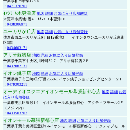
千葉県柏市若柴178-4
：
0471376701
ｲｵﾝﾓｰﾙ木更津店
地図
詳細
お気に入り店舗解除
木更津市築地1番4 ｲｵﾝﾓｰﾙ木更津1F
：
0438306971
ユーカリが丘店
地図
詳細
お気に入り店舗登録
佐倉市西ユーカリが丘6丁目12番地3 イオンタウンユーカリが丘東街
区3階
：
0434603171
アリオ蘇我店
地図
詳細
お気に入り店舗登録
千葉県千葉市中央区川崎町52-7 アリオ蘇我店２F
：
0432082131
イオン銚子店
地図
詳細
お気に入り店舗登録
千葉県銚子市三崎町2丁目2660-1 イオン銚子ショッピングセンター２Ｆ
：
0479303211
オーディオスクエアイオンモール幕張新都心店
地図
詳細
お気
に入り店舗登録
千葉市美浜区豊砂1-6 イオンモール幕張新都心 アクティブモール2Ｆ
（ノジマ内）
：
0433503707
イオンモール幕張新都心店
地図
詳細
お気に入り店舗登録
千葉県千葉市美浜区豊砂1-6イオンモール幕張新都心 アクティブモール