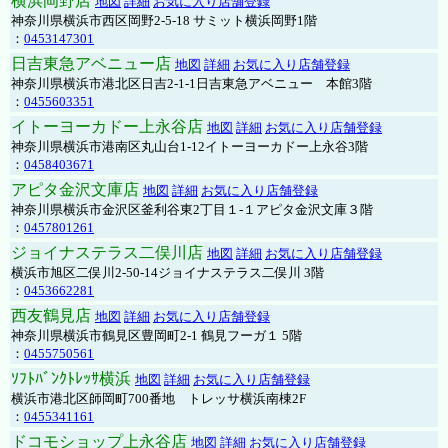
横浜岡野店
地図
詳細
お気に入り店舗登録
神奈川県横浜市西区岡野2-5-18 サミット横浜岡野1階
：
0453147301
日吉東急アベニュー店
地図
詳細
お気に入り店舗登録
神奈川県横浜市港北区日吉2-1-1日吉東急アベニュー 本館3階
：
0455603351
イトーヨーカドー上永谷店
地図
詳細
お気に入り店舗登録
神奈川県横浜市港南区丸山台1-12イトーヨーカドー上永谷3階
：
0458403671
アピタ金沢文庫店
地図
詳細
お気に入り店舗登録
神奈川県横浜市金沢区釜利谷東2丁目１-１アピタ金沢文庫３階
：
0457801261
ジョイナステラス二俣川店
地図
詳細
お気に入り店舗登録
横浜市旭区二俣川2-50-14ジョイナステラス二俣川 3階
：
0453662281
西友鶴見店
地図
詳細
お気に入り店舗登録
神奈川県横浜市鶴見区豊岡町2-1 鶴見フーガ１ 5階
：
0455750561
ｿﾌﾄﾊﾞﾝｸﾄﾚｯｻ横浜
地図
詳細
お気に入り店舗登録
横浜市港北区師岡町700番地 トレッサ横浜南棟2F
：
0455341161
ドコモショップ上永谷店
地図
詳細
お気に入り店舗登録