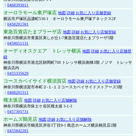
：
0468393611
オーロラモール東戸塚店
地図
詳細
お気に入り店舗登録
横浜市戸塚区品濃町536-1 オーロラモール東戸塚アネックス2F
：
0458201561
東急百貨店たまプラーザ店
地図
詳細
お気に入り店舗登録
神奈川県横浜市青葉区美しが丘1-7東急百貨店たまプラーザ5階
：
0459051131
オーディオスクエア トレッサ横浜
地図
詳細
お気に入り店舗登
録
神奈川県横浜市港北区師岡町700 トレッサ横浜南棟3階 ノジマ トレッサ
横浜店内
：
0455335629
コースカベイサイド横須賀店
地図
詳細
お気に入り店舗登録
神奈川県横須賀市本町２-１-１２コースカベイサイドストアーズ3階
：
0468201511
権太坂店
地図
詳細
お気に入り店舗解除
神奈川県横浜市保土ケ谷区権太坂 3-1-3
：
0457305731
ホームズ鶴見店
地図
詳細
お気に入り店舗解除
神奈川県横浜市鶴見区岸谷3丁目9-1 島忠ホームズ横浜鶴見店2階
：
0455842261