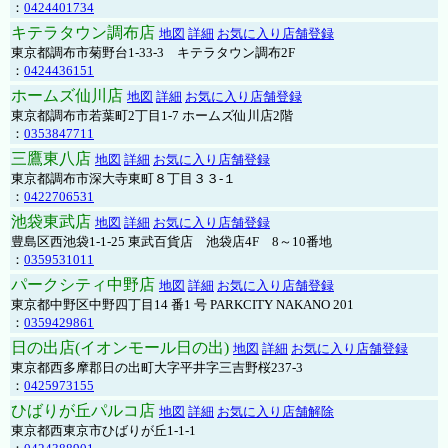
：
0424401734
キテラタウン調布店
地図
詳細
お気に入り店舗登録
東京都調布市菊野台1-33-3 キテラタウン調布2F
：
0424436151
ホームズ仙川店
地図
詳細
お気に入り店舗登録
東京都調布市若葉町2丁目1-7 ホームズ仙川店2階
：
0353847711
三鷹東八店
地図
詳細
お気に入り店舗登録
東京都調布市深大寺東町８丁目３３-１
：
0422706531
池袋東武店
地図
詳細
お気に入り店舗登録
豊島区西池袋1-1-25 東武百貨店 池袋店4F 8～10番地
：
0359531011
パークシティ中野店
地図
詳細
お気に入り店舗登録
東京都中野区中野四丁目14 番1 号 PARKCITY NAKANO 201
：
0359429861
日の出店(イオンモール日の出)
地図
詳細
お気に入り店舗登録
東京都西多摩郡日の出町大字平井字三吉野桜237-3
：
0425973155
ひばりが丘パルコ店
地図
詳細
お気に入り店舗解除
東京都西東京市ひばりが丘1-1-1