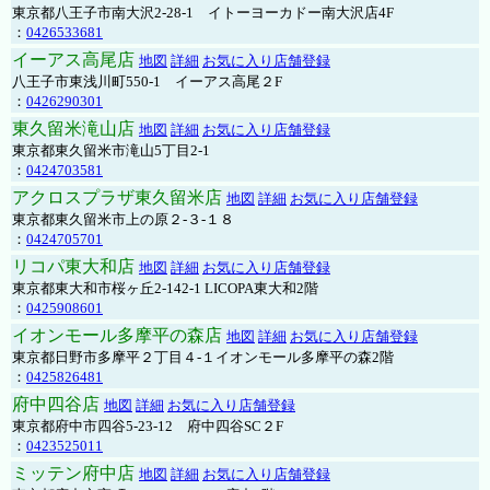
東京都八王子市南大沢2-28-1 イトーヨーカドー南大沢店4F
：
0426533681
イーアス高尾店
地図
詳細
お気に入り店舗登録
八王子市東浅川町550-1 イーアス高尾２F
：
0426290301
東久留米滝山店
地図
詳細
お気に入り店舗登録
東京都東久留米市滝山5丁目2-1
：
0424703581
アクロスプラザ東久留米店
地図
詳細
お気に入り店舗登録
東京都東久留米市上の原２-３-１８
：
0424705701
リコパ東大和店
地図
詳細
お気に入り店舗登録
東京都東大和市桜ヶ丘2-142-1 LICOPA東大和2階
：
0425908601
イオンモール多摩平の森店
地図
詳細
お気に入り店舗登録
東京都日野市多摩平２丁目４-１イオンモール多摩平の森2階
：
0425826481
府中四谷店
地図
詳細
お気に入り店舗登録
東京都府中市四谷5-23-12 府中四谷SC２F
：
0423525011
ミッテン府中店
地図
詳細
お気に入り店舗登録