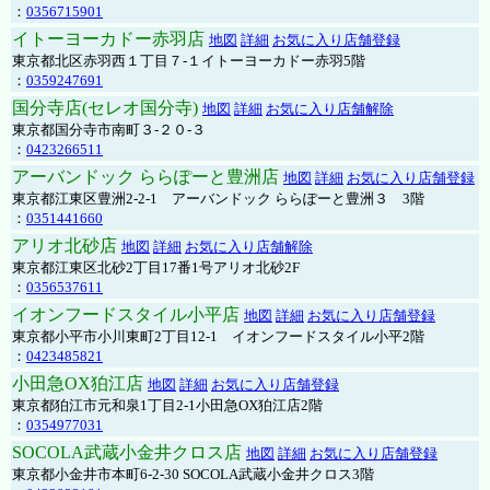
：
0356715901
イトーヨーカドー赤羽店
地図
詳細
お気に入り店舗登録
東京都北区赤羽西１丁目７-１イトーヨーカドー赤羽5階
：
0359247691
国分寺店(セレオ国分寺)
地図
詳細
お気に入り店舗解除
東京都国分寺市南町３-２０-３
：
0423266511
アーバンドック ららぽーと豊洲店
地図
詳細
お気に入り店舗登録
東京都江東区豊洲2-2-1 アーバンドック ららぽーと豊洲３ 3階
：
0351441660
アリオ北砂店
地図
詳細
お気に入り店舗解除
東京都江東区北砂2丁目17番1号アリオ北砂2F
：
0356537611
イオンフードスタイル小平店
地図
詳細
お気に入り店舗登録
東京都小平市小川東町2丁目12-1 イオンフードスタイル小平2階
：
0423485821
小田急OX狛江店
地図
詳細
お気に入り店舗登録
東京都狛江市元和泉1丁目2-1小田急OX狛江店2階
：
0354977031
SOCOLA武蔵小金井クロス店
地図
詳細
お気に入り店舗登録
東京都小金井市本町6-2-30 SOCOLA武蔵小金井クロス3階