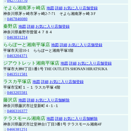
：
0427755770
そよら湘南茅ヶ崎店
地図
詳細
お気に入り店舗登録
神奈川県茅ヶ崎市茅ヶ崎2‐7‐71 そよら湘南茅ヶ崎３F
：
0467846080
秦野店
地図
詳細
お気に入り店舗登録
神奈川県秦野市曽屋４７８４
：
0463831214
ららぽーと湘南平塚店
地図
詳細
お気に入り店舗登録
平塚市天沼10-1 ららぽーと湘南平塚3階
：
0463204371
ジアウトレット湘南平塚店
地図
詳細
お気に入り店舗登録
平塚市大神8丁目1番1号 THE OUTLETS SHONAN HIRATSUKA
：
0463511581
ラスカ平塚店
地図
詳細
お気に入り店舗登録
平塚市宝町１－１ ラスカ平塚 4階
：
0463205581
藤沢店
地図
詳細
お気に入り店舗解除
神奈川県藤沢市辻堂新町４-１-１
：
0466316377
テラスモール湘南店
地図
詳細
お気に入り店舗解除
神奈川県藤沢市辻堂神台1丁目3番1号 テラスモール湘南4F
：
0466381251