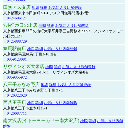
：
0424388901
田無アスタ店
地図
詳細
お気に入り店舗登録
東京都西東京市田無町2-1-1 アスタ田無専門店棟2階
：
0424606121
ｿﾌﾄﾊﾞﾝｸ日の出店
地図
詳細
お気に入り店舗解除
東京都西多摩郡日の出町大字平井字三吉野桜木237-3 ノジマイオンモー
ル日の出2Ｆ
：
0425888729
練馬駅前店
地図
詳細
お気に入り店舗登録
東京都練馬区練馬1丁目3-10 2階
：
0359123081
リヴィンオズ大泉店
地図
詳細
お気に入り店舗登録
東京都練馬区東大泉2-10-11 リヴィンオズ大泉4階
：
0359355972
八王子みなみ野店
地図
詳細
お気に入り店舗登録
東京都八王子市みなみ野１丁目２-１
：
0426322620
西八王子店
地図
詳細
お気に入り店舗解除
東京都八王子市並木町35-1
：
0426687711
南大沢店(イトーヨーカドー南大沢店)
地図
詳細
お気に入り店舗
解除