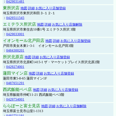
：
0429031481
東所沢店
地図
詳細
お気に入り店舗登録
埼玉県所沢市東所沢和田３-１２-１
：
0429511545
エミテラス所沢店
地図
詳細
お気に入り店舗解除
埼玉県所沢市東住吉10番1号 エミテラス所沢 3階
：
0429033001
イオンモール北戸田店
地図
詳細
お気に入り店舗登録
戸田市美女木東1ｰ3‐1 イオンモール北戸田3階
：
0484300201
所沢北原店
地図
詳細
お気に入り店舗登録
埼玉県所沢市北原町1415-1 ザ・マーケットプレイス所沢北原2階
：
0429274001
蓮田マイン店
地図
詳細
お気に入り店舗登録
蓮田市東5-8-65 蓮田マイン1F
：
0487651291
西武飯能ペペ店
地図
詳細
お気に入り店舗登録
埼玉県飯能市仲町11-21 西武飯能ペペ3階
：
0429754001
ららぽーと富士見店
地図
詳細
お気に入り店舗解除
埼玉県富士見市山室1-1313
：
0492751191