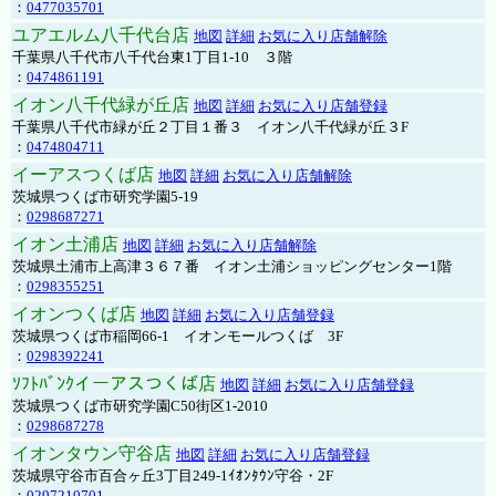
：
0477035701
ユアエルム八千代台店
地図
詳細
お気に入り店舗解除
千葉県八千代市八千代台東1丁目1-10 ３階
：
0474861191
イオン八千代緑が丘店
地図
詳細
お気に入り店舗登録
千葉県八千代市緑が丘２丁目１番３ イオン八千代緑が丘３F
：
0474804711
イーアスつくば店
地図
詳細
お気に入り店舗解除
茨城県つくば市研究学園5-19
：
0298687271
イオン土浦店
地図
詳細
お気に入り店舗解除
茨城県土浦市上高津３６７番 イオン土浦ショッピングセンター1階
：
0298355251
イオンつくば店
地図
詳細
お気に入り店舗登録
茨城県つくば市稲岡66-1 イオンモールつくば 3F
：
0298392241
ｿﾌﾄﾊﾞﾝｸイーアスつくば店
地図
詳細
お気に入り店舗登録
茨城県つくば市研究学園C50街区1-2010
：
0298687278
イオンタウン守谷店
地図
詳細
お気に入り店舗登録
茨城県守谷市百合ヶ丘3丁目249-1ｲｵﾝﾀｳﾝ守谷・2F
：
0297210701