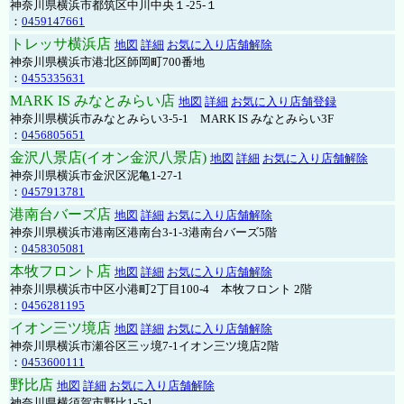
神奈川県横浜市都筑区中川中央１-25-１
：
0459147661
トレッサ横浜店
地図
詳細
お気に入り店舗解除
神奈川県横浜市港北区師岡町700番地
：
0455335631
MARK IS みなとみらい店
地図
詳細
お気に入り店舗登録
神奈川県横浜市みなとみらい3-5-1 MARK IS みなとみらい3F
：
0456805651
金沢八景店(イオン金沢八景店)
地図
詳細
お気に入り店舗解除
神奈川県横浜市金沢区泥亀1-27-1
：
0457913781
港南台バーズ店
地図
詳細
お気に入り店舗解除
神奈川県横浜市港南区港南台3-1-3港南台バーズ5階
：
0458305081
本牧フロント店
地図
詳細
お気に入り店舗解除
神奈川県横浜市中区小港町2丁目100-4 本牧フロント 2階
：
0456281195
イオン三ツ境店
地図
詳細
お気に入り店舗解除
神奈川県横浜市瀬谷区三ッ境7-1イオン三ツ境店2階
：
0453600111
野比店
地図
詳細
お気に入り店舗解除
神奈川県横須賀市野比1-5-1