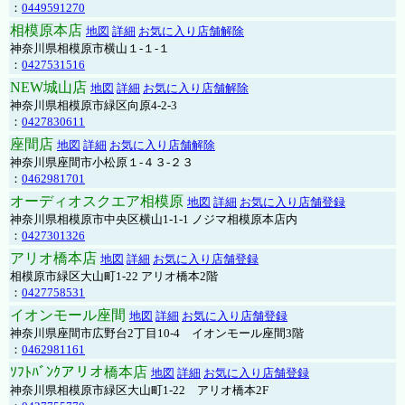
：
0449591270
相模原本店
地図
詳細
お気に入り店舗解除
神奈川県相模原市横山１-１-１
：
0427531516
NEW城山店
地図
詳細
お気に入り店舗解除
神奈川県相模原市緑区向原4-2-3
：
0427830611
座間店
地図
詳細
お気に入り店舗解除
神奈川県座間市小松原１-４３-２３
：
0462981701
オーディオスクエア相模原
地図
詳細
お気に入り店舗登録
神奈川県相模原市中央区横山1-1-1 ノジマ相模原本店内
：
0427301326
アリオ橋本店
地図
詳細
お気に入り店舗登録
相模原市緑区大山町1-22 アリオ橋本2階
：
0427758531
イオンモール座間
地図
詳細
お気に入り店舗登録
神奈川県座間市広野台2丁目10-4 イオンモール座間3階
：
0462981161
ｿﾌﾄﾊﾞﾝｸアリオ橋本店
地図
詳細
お気に入り店舗登録
神奈川県相模原市緑区大山町1-22 アリオ橋本2F