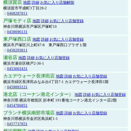
横須賀店
地図
詳細
お気に入り店舗解除
横須賀市平成町3丁目28-2
：
0468287011
戸塚モディ店
地図
詳細
お気に入り店舗登録
神奈川県横浜市戸塚区戸塚町10
：
0458696131
東戸塚西口店
地図
詳細
お気に入り店舗登録
横浜市戸塚区川上町87-8 東戸塚西口プラザ１階
：
0458293811
瀬谷店
地図
詳細
お気に入り店舗登録
横浜市瀬谷区橋戸2-36-1
：
0453063431
カエデウォーク長津田店
地図
詳細
お気に入り店舗登録
横浜市緑区長津田みなみ台4丁目7-1 カエデウォーク長津田1階
：
0459893121
港北店（コーナン港北インター）
地図
詳細
お気に入り店舗登録
神奈川県 横浜市都筑区 折本町 191番地コーナン港北インター店2階
：
0454786851
ブランチ横浜南部市場店
地図
詳細
お気に入り店舗登録
神奈川県横浜市金沢区鳥浜町1-1
：
0457737851