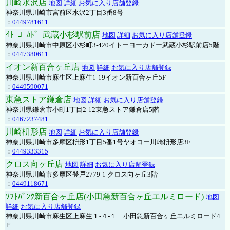
川崎水沢店
地図
詳細
お気に入り店舗登録
神奈川県川崎市宮前区水沢2丁目3番8号
：
0449781611
ｲﾄｰﾖｰｶﾄﾞｰ武蔵小杉駅前店
地図
詳細
お気に入り店舗登録
神奈川県川崎市中原区小杉町3-420イトーヨーカドー武蔵小杉駅前店5階
：
0447380611
イオン新百合ヶ丘店
地図
詳細
お気に入り店舗登録
神奈川県川崎市麻生区上麻生1-19イオン新百合ヶ丘5F
：
0449590071
東急ストア鎌倉店
地図
詳細
お気に入り店舗登録
神奈川県鎌倉市小町1丁目2-12東急ストア鎌倉店5階
：
0467237481
川崎枡形店
地図
詳細
お気に入り店舗登録
神奈川県川崎市多摩区枡形1丁目5番1号ヤオコー川崎枡形店3F
：
0449333315
クロス向ヶ丘店
地図
詳細
お気に入り店舗登録
神奈川県川崎市多摩区登戸2779-1 クロス向ヶ丘3階
：
0449118671
ｿﾌﾄﾊﾞﾝｸ新百合ヶ丘店(小田急新百合ヶ丘エルミロード)
地図
詳細
お気に入り店舗登録
神奈川県川崎市麻生区上麻生１-４-１ 小田急新百合ヶ丘エルミロード4
Ｆ