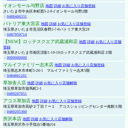
イオンモール与野店
地図
詳細
お気に入り店舗登録
さいたま市中央区本町西5-2-9イオンモール与野2階
：
0488406331
パトリア東大宮店
地図
詳細
お気に入り店舗登録
埼玉県さいたま市見沼区春野2-7-8パトリア東大宮2F
：
0487959714
【NEW】ロッテスクエア武蔵浦和店
地図
詳細
お気に入り店舗
登録
埼玉県さいたま市南区沼影1-19-19ロッテスクエア武蔵浦和店３階
：
0000000000
マルイファミリー志木店
地図
詳細
お気に入り店舗登録
埼玉県志木市本町5-26-1 マルイファミリー志木5階
：
0484861201
草加舎人店
地図
詳細
お気に入り店舗解除
埼玉県草加市遊馬町2-1
：
0489267051
アコス草加店
地図
詳細
お気に入り店舗登録
埼玉県草加市高砂２丁目７ー１ アコスショッピングセンター南館５階
：
0489205360
所沢本店
地図
詳細
お気に入り店舗解除
埼玉県所沢市小手指台5番地の4