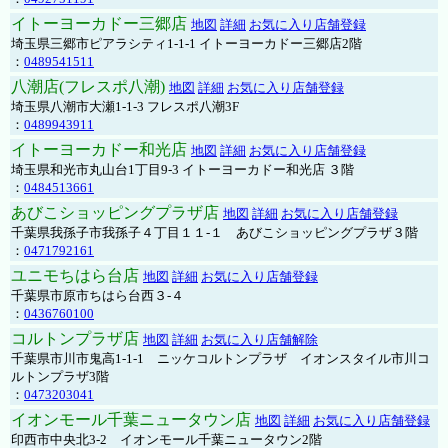
イトーヨーカドー三郷店
地図
詳細
お気に入り店舗登録
埼玉県三郷市ピアラシティ1-1-1 イトーヨーカドー三郷店2階
：
0489541511
八潮店(フレスポ八潮)
地図
詳細
お気に入り店舗登録
埼玉県八潮市大瀬1-1-3 フレスポ八潮3F
：
0489943911
イトーヨーカドー和光店
地図
詳細
お気に入り店舗登録
埼玉県和光市丸山台1丁目9-3 イトーヨーカドー和光店 ３階
：
0484513661
あびこショッピングプラザ店
地図
詳細
お気に入り店舗登録
千葉県我孫子市我孫子４丁目１１-１ あびこショッピングプラザ３階
：
0471792161
ユニモちはら台店
地図
詳細
お気に入り店舗登録
千葉県市原市ちはら台西３-４
：
0436760100
コルトンプラザ店
地図
詳細
お気に入り店舗解除
千葉県市川市鬼高1-1-1 ニッケコルトンプラザ イオンスタイル市川コ
ルトンプラザ3階
：
0473203041
イオンモール千葉ニュータウン店
地図
詳細
お気に入り店舗登録
印西市中央北3-2 イオンモール千葉ニュータウン2階