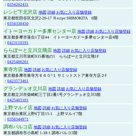
：
0354262431
レシピ下北沢店
地図
詳細
お気に入り店舗登録
東京都世田谷区北沢2-20-17 Ｒecipe SHIMOKITA 6階
：
0354330450
イトーヨーカドー多摩センター店
地図
詳細
お気に入り店舗登録
東京都多摩市落合1丁目44 イトーヨーカドー多摩センター店4階
：
0423110191
ららぽーと立川立飛店
地図
詳細
お気に入り店舗登録
東京都立川市泉町935番地の1 ららぽーと立川立飛1F
：
0425486201
東寺方店
地図
詳細
お気に入り店舗登録
東京都多摩市東寺方６６０?１ サミットストア東寺方店２F
：
0423573461
グランデュオ立川店
地図
詳細
お気に入り店舗登録
東京都立川市柴崎町三丁目2番1号グランデュオ立川5階
：
0425405181
上野マルイ店
地図
詳細
お気に入り店舗登録
東京都台東区上野6丁目15-1 上野マルイ7階
：
0358344971
調布パルコ店
地図
詳細
お気に入り店舗登録
東京都調布市小島町 1-38-1 調布パルコ5階