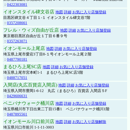
：
0422303081
イオンスタイル碑文谷店
地図
詳細
お気に入り店舗登録
目黒区碑文谷４丁目１-１ イオンスタイル碑文谷7階
：
0357208661
フレル・ウィズ自由が丘店
地図
詳細
お気に入り店舗登録
東京都目黒区自由が丘１丁目６番９号
：
0357263071
イオンモール上尾店
地図
詳細
お気に入り店舗登録
埼玉県上尾市愛宕3丁目8-１号イオンモール上尾２階
：
0487790181
まるひろ上尾SC店
地図
詳細
お気に入り店舗登録
埼玉県上尾市宮本町1-1 まるひろ上尾SC店5階
：
0488717051
入間店(丸広百貨店入間店)
地図
詳細
お気に入り店舗登録
埼玉県入間市豊岡1-6-12 丸広（まるひろ）百貨店 入間店５F
：
0429606631
ベニバナウォーク桶川店
地図
詳細
お気に入り店舗登録
埼玉県桶川市下日出東二丁目15番1 ベニバナウォーク桶川1階
：
0487895561
イオンモール川口前川店
地図
詳細
お気に入り店舗解除
埼玉県川口市前川 1-1-11-3003