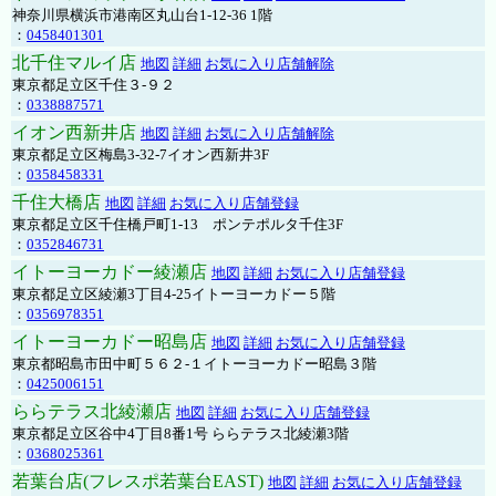
神奈川県横浜市港南区丸山台1-12-36 1階
：
0458401301
北千住マルイ店
地図
詳細
お気に入り店舗解除
東京都足立区千住３-９２
：
0338887571
イオン西新井店
地図
詳細
お気に入り店舗解除
東京都足立区梅島3-32-7イオン西新井3F
：
0358458331
千住大橋店
地図
詳細
お気に入り店舗登録
東京都足立区千住橋戸町1-13 ポンテポルタ千住3F
：
0352846731
イトーヨーカドー綾瀬店
地図
詳細
お気に入り店舗登録
東京都足立区綾瀬3丁目4-25イトーヨーカドー５階
：
0356978351
イトーヨーカドー昭島店
地図
詳細
お気に入り店舗登録
東京都昭島市田中町５６２-１イトーヨーカドー昭島３階
：
0425006151
ららテラス北綾瀬店
地図
詳細
お気に入り店舗登録
東京都足立区谷中4丁目8番1号 ららテラス北綾瀬3階
：
0368025361
若葉台店(フレスポ若葉台EAST)
地図
詳細
お気に入り店舗登録