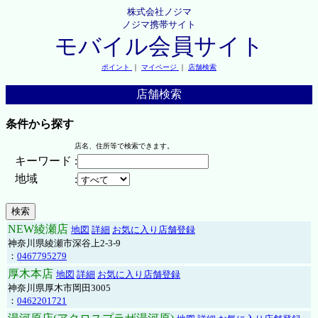
株式会社ノジマ
ノジマ携帯サイト
モバイル会員サイト
ポイント
｜
マイページ
｜
店舗検索
店舗検索
条件から探す
店名、住所等で検索できます。
キーワード
:
地域
:
NEW綾瀬店
地図
詳細
お気に入り店舗登録
神奈川県綾瀬市深谷上2-3-9
：
0467795279
厚木本店
地図
詳細
お気に入り店舗登録
神奈川県厚木市岡田3005
：
0462201721