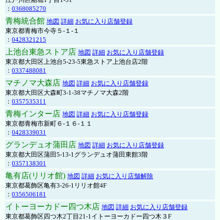
：
0368085270
青梅統合館
地図
詳細
お気に入り店舗登録
東京都青梅市今寺５-１-１
：
0428321215
上池台東急ストア店
地図
詳細
お気に入り店舗登録
東京都大田区上池台5-23-5東急ストア上池台店2階
：
0337488081
マチノマ大森店
地図
詳細
お気に入り店舗登録
東京都大田区大森町3-1-38マチノマ大森2階
：
0357535311
青梅インター店
地図
詳細
お気に入り店舗登録
東京都青梅市新町６-１６-１１
：
0428339031
グランデュオ蒲田店
地図
詳細
お気に入り店舗登録
東京都大田区蒲田5-13-1グランデュオ蒲田東館3階
：
0357138301
亀有店(リリオ館)
地図
詳細
お気に入り店舗解除
東京都葛飾区亀有3-26-1リリオ館4F
：
0356506181
イトーヨーカドー四つ木店
地図
詳細
お気に入り店舗登録
東京都葛飾区四つ木2丁目21-1イトーヨーカドー四つ木３F