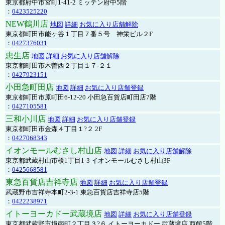
東京都府中市宮町1-41-2 ミッテン府中5階
：
0423525220
NEW鶴川店
地図
詳細
お気に入り店舗解除
東京都町田市能ヶ谷１丁目７番５号 神栄ビル２F
：
0427376031
忠生店
地図
詳細
お気に入り店舗解除
東京都町田市木曽西２丁目１７-２１
：
0427923151
小田急町田店
地図
詳細
お気に入り店舗登録
東京都町田市原町田6-12-20 小田急百貨店町田店7階
：
0427105581
三和小川店
地図
詳細
お気に入り店舗登録
東京都町田市金森４丁目１?２ 2F
：
0427068343
イオンモールむさし村山店
地図
詳細
お気に入り店舗解除
東京都武蔵村山市榎1丁目1-3 イオンモールむさし村山3F
：
0425668581
東急百貨店吉祥寺店
地図
詳細
お気に入り店舗登録
武蔵野市吉祥寺本町2-3-1 東急百貨店吉祥寺店5階
：
0422238971
イトーヨーカドー武蔵境店
地図
詳細
お気に入り店舗登録
東京都武蔵野市境南町２丁目３?６ イトーヨーカドー 武蔵境店 西館5階