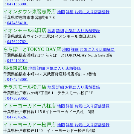
：
0471563001
イオンタウン東習志野店
地図
詳細
お気に入り店舗登録
千葉県習志野市東習志野6-7-8
：
0474564101
イオンモール成田店
地図
詳細
お気に入り店舗登録
千葉県成田市ウイング土屋24 イオンモール成田店1階
：
0476227621
ららぽーとTOKYO-BAY店
地図
詳細
お気に入り店舗解除
千葉県船橋市浜町2?2?7 ららぽーとTOKYO-BAY North Gate 3階
：
0474101011
船橋東武店
地図
詳細
お気に入り店舗登録
千葉県船橋市本町7-1-1東武百貨店船橋店3階1～3番地
：
0474243661
テラスモール松戸店
地図
詳細
お気に入り店舗登録
千葉県松戸市八ケ崎2丁目8-1 テラスモール松戸3F
：
0473093651
イトーヨーカドー八柱店
地図
詳細
お気に入り店舗登録
千葉県松戸市日暮1-15-8イトーヨーカドー八柱 3階
：
0477045261
イトーヨーカドー松戸店
地図
詳細
お気に入り店舗登録
千葉県松戸市松戸1149 イトーヨーカドー松戸店6階