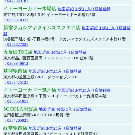
：
0423823181
イトーヨーカドー木場店
地図
詳細
お気に入り店舗登録
東京都江東区木場1-5-30 イトーヨーカドー木場店3階
：
0358578321
新宿タカシマヤタイムズスクエア店
地図
詳細
お気に入り店舗登
録
渋谷区千駄ヶ谷5丁目24番2号 タカシマヤタイムズスクエア本館11階
：
0353627221
五反田TOC店
地図
詳細
お気に入り店舗登録
東京都品川区西五反田 ７－２２－１７ TOCビル3階
：
0363846612
荻窪駅前店
地図
詳細
お気に入り店舗登録
東京都杉並区上萩1-9-1 タウンセブン６F
：
0353475121
イトーヨーカドー曳舟店
地図
詳細
お気に入り店舗解除
東京都墨田区京島１丁目２-１イトーヨーカドー曳舟店４階
：
0356551051
SOCOLA用賀店
地図
詳細
お気に入り店舗登録
世田谷区上用賀6-6-6 SOCOLA用賀3階
：
0354265021
経堂駅前店
地図
詳細
お気に入り店舗登録
東京都世田谷区宮坂2-19-5ピーコックストア経堂店B1F