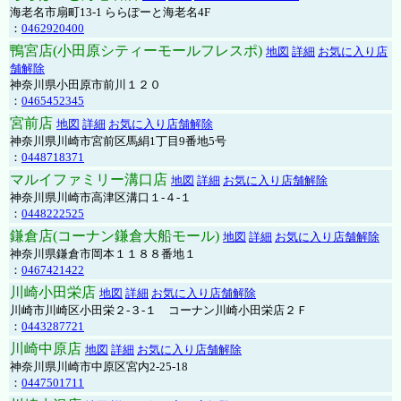
海老名市扇町13-1 ららぽーと海老名4F
：
0462920400
鴨宮店(小田原シティーモールフレスポ)
地図
詳細
お気に入り店
舗解除
神奈川県小田原市前川１２０
：
0465452345
宮前店
地図
詳細
お気に入り店舗解除
神奈川県川崎市宮前区馬絹1丁目9番地5号
：
0448718371
マルイファミリー溝口店
地図
詳細
お気に入り店舗解除
神奈川県川崎市高津区溝口１-４-１
：
0448222525
鎌倉店(コーナン鎌倉大船モール)
地図
詳細
お気に入り店舗解除
神奈川県鎌倉市岡本１１８８番地１
：
0467421422
川崎小田栄店
地図
詳細
お気に入り店舗解除
川崎市川崎区小田栄２‐３‐１ コーナン川崎小田栄店２Ｆ
：
0443287721
川崎中原店
地図
詳細
お気に入り店舗解除
神奈川県川崎市中原区宮内2-25-18
：
0447501711