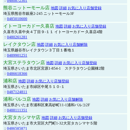
：
0480872501
熊谷ニットーモール店
地図
詳細
お気に入り店舗登録
埼玉県熊谷市銀座2-245 ニットーモール3F
：
0485010600
イトーヨーカドー久喜店
地図
詳細
お気に入り店舗登録
久喜市久喜中央４丁目９-１１ イトーヨーカドー 久喜店4階
：
0480261281
レイクタウン店
地図
詳細
お気に入り店舗解除
埼玉県越谷市レイクタウン３丁目１番地１
：
0489901251
大宮ステラタウン店
地図
詳細
お気に入り店舗登録
埼玉県さいたま市北区宮原1-854-1 ステラタウン公園棟2階
：
0486618366
浦和店
地図
詳細
お気に入り店舗登録
埼玉県さいたま市緑区中尾５１０-１
：
0487124811
浦和パルコ店
地図
詳細
お気に入り店舗解除
埼玉県さいたま市浦和区東高砂町11-1浦和パルコ2F
：
0488111351
大宮タカシマヤ店
地図
詳細
お気に入り店舗登録
埼玉県さいたま市大宮区大門町1-32大宮タカシマヤ５階
：
0486585871