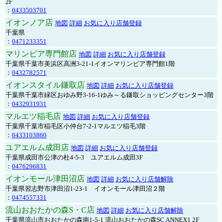
2F
：
0433503701
イオンノア店
地図
詳細
お気に入り店舗登録
千葉県
：
0471233351
マリンピア専門館店
地図
詳細
お気に入り店舗登録
千葉県千葉市美浜区高洲3-21-1イオンマリンピア専門館1階
：
0432782571
イオンスタイル鎌取店
地図
詳細
お気に入り店舗登録
千葉県千葉市緑区おゆみ野3-16-1ゆみ～る鎌取ショッピングセンター3階
：
0432931931
マルエツ稲毛店
地図
詳細
お気に入り店舗登録
千葉県千葉市稲毛区小仲台7-2-1マルエツ稲毛3階
：
0433103860
ユアエルム成田店
地図
詳細
お気に入り店舗登録
千葉県成田市公津の杜4-5-3 ユアエルム成田3F
：
0476296831
イオンモール津田沼店
地図
詳細
お気に入り店舗解除
千葉県習志野市津田沼1-23-1 イオンモール津田沼２階
：
0474557331
流山おおたかの森S・C店
地図
詳細
お気に入り店舗解除
千葉県流山市おおたかの森南1-5-1 流山おおたかの森SC ANNEX1 2F