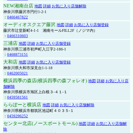
NEW湘南台店
地図
詳細
お気に入り店舗解除
神奈川県藤沢市円行1-2-1
：
0466467822
オーディオスクエア藤沢
地図
詳細
お気に入り店舗登録
藤沢市辻堂新町4-1-1 湘南モールFILL2F（ノジマ内）
：
0466310603
三浦店
地図
詳細
お気に入り店舗登録
神奈川県三浦市初声町入江字2-186-1
：
0468873151
大和店
地図
詳細
お気に入り店舗登録
神奈川県大和市深見台1-1-18
：
0462005021
横浜四季の森店(横浜四季の森フォレオ)
地図
詳細
お気に入り店
舗解除
神奈川県横浜市旭区上白根３-４１-１
：
0459581561
ららぽーと横浜店
地図
詳細
お気に入り店舗解除
神奈川県横浜市都筑区池辺町４０３５-１
：
0459296252
センター北店(ノースポートモール)
地図
詳細
お気に入り店舗解
除