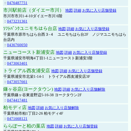
：
0476487751
市川駅前店（ダイエー市川）
地図
詳細
お気に入り店舗登録
市川市市川1-4-10ダイエー市川 6階
：
0473231361
ｿﾌﾄﾊﾞﾝｸユニモちはら台店
地図
詳細
お気に入り店舗登録
千葉県市原市ちはら台西３-４ ユニモちはら台2F ノジマユニモちはら
台店内
：
0436760050
ニューコースト新浦安店
地図
詳細
お気に入り店舗登録
千葉県浦安市明海4丁目1-1ニューコースト新浦安3階
：
0473063401
トライアル西友浦安店
地図
詳細
お気に入り店舗登録
千葉県浦安市北栄1-14-1 トライアル西友浦安店3F
：
0473057661
鎌ヶ谷店(ヨークタウン)
地図
詳細
お気に入り店舗解除
千葉県鎌ヶ谷東道野辺5-16-38 ヨークタウン2F
：
0474417481
柏モディ店
地図
詳細
お気に入り店舗解除
千葉県柏市柏1丁目2-26 柏モディ4F
：
0471668121
ららぽーと柏の葉店
地図
詳細
お気に入り店舗登録