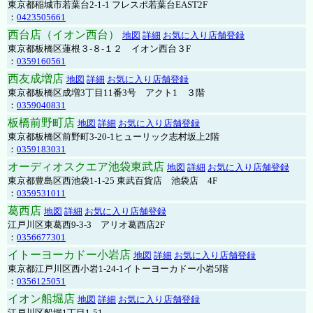
東京都稲城市若葉台2-1-1 フレスポ若葉台EAST2F
：
0423505661
西台店（イオン西台）
地図
詳細
お気に入り店舗登録
東京都板橋区蓮根３-８-１２ イオン西台３F
：
0359160561
西友成増店
地図
詳細
お気に入り店舗登録
東京都板橋区成増3丁目11番3号 アクト1 ３階
：
0359040831
板橋前野町店
地図
詳細
お気に入り店舗登録
東京都板橋区前野町3-20-1ヒューリック志村坂上2階
：
0359183031
オーディオスクエア池袋東武店
地図
詳細
お気に入り店舗登録
東京都豊島区西池袋1-1-25 東武百貨店 池袋店 4F
：
0359531011
葛西店
地図
詳細
お気に入り店舗登録
江戸川区東葛西9-3-3 アリオ葛西店2F
：
0356677301
イトーヨーカドー小岩店
地図
詳細
お気に入り店舗登録
東京都江戸川区西小岩1-24-1イトーヨーカドー小岩5階
：
0356125051
イオン船堀店
地図
詳細
お気に入り店舗登録
江戸川区船堀1丁目1-51