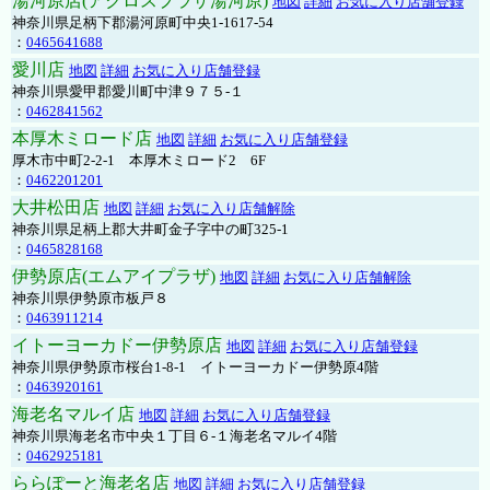
湯河原店(アクロスプラザ湯河原)
地図
詳細
お気に入り店舗登録
神奈川県足柄下郡湯河原町中央1-1617-54
：
0465641688
愛川店
地図
詳細
お気に入り店舗登録
神奈川県愛甲郡愛川町中津９７５-１
：
0462841562
本厚木ミロード店
地図
詳細
お気に入り店舗登録
厚木市中町2-2-1 本厚木ミロード2 6F
：
0462201201
大井松田店
地図
詳細
お気に入り店舗解除
神奈川県足柄上郡大井町金子字中の町325-1
：
0465828168
伊勢原店(エムアイプラザ)
地図
詳細
お気に入り店舗解除
神奈川県伊勢原市板戸８
：
0463911214
イトーヨーカドー伊勢原店
地図
詳細
お気に入り店舗登録
神奈川県伊勢原市桜台1-8-1 イトーヨーカドー伊勢原4階
：
0463920161
海老名マルイ店
地図
詳細
お気に入り店舗登録
神奈川県海老名市中央１丁目６-１海老名マルイ4階
：
0462925181
ららぽーと海老名店
地図
詳細
お気に入り店舗登録