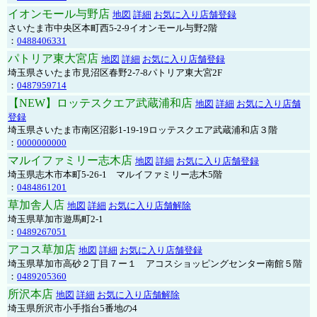
イオンモール与野店
地図
詳細
お気に入り店舗登録
さいたま市中央区本町西5-2-9イオンモール与野2階
：
0488406331
パトリア東大宮店
地図
詳細
お気に入り店舗登録
埼玉県さいたま市見沼区春野2-7-8パトリア東大宮2F
：
0487959714
【NEW】ロッテスクエア武蔵浦和店
地図
詳細
お気に入り店舗
登録
埼玉県さいたま市南区沼影1-19-19ロッテスクエア武蔵浦和店３階
：
0000000000
マルイファミリー志木店
地図
詳細
お気に入り店舗登録
埼玉県志木市本町5-26-1 マルイファミリー志木5階
：
0484861201
草加舎人店
地図
詳細
お気に入り店舗解除
埼玉県草加市遊馬町2-1
：
0489267051
アコス草加店
地図
詳細
お気に入り店舗登録
埼玉県草加市高砂２丁目７ー１ アコスショッピングセンター南館５階
：
0489205360
所沢本店
地図
詳細
お気に入り店舗解除
埼玉県所沢市小手指台5番地の4