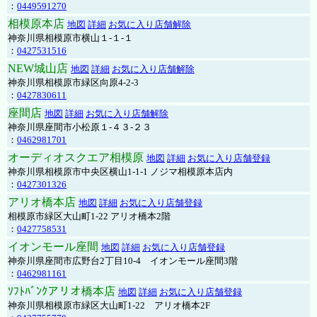
：
0449591270
相模原本店
地図
詳細
お気に入り店舗解除
神奈川県相模原市横山１-１-１
：
0427531516
NEW城山店
地図
詳細
お気に入り店舗解除
神奈川県相模原市緑区向原4-2-3
：
0427830611
座間店
地図
詳細
お気に入り店舗解除
神奈川県座間市小松原１-４３-２３
：
0462981701
オーディオスクエア相模原
地図
詳細
お気に入り店舗登録
神奈川県相模原市中央区横山1-1-1 ノジマ相模原本店内
：
0427301326
アリオ橋本店
地図
詳細
お気に入り店舗登録
相模原市緑区大山町1-22 アリオ橋本2階
：
0427758531
イオンモール座間
地図
詳細
お気に入り店舗登録
神奈川県座間市広野台2丁目10-4 イオンモール座間3階
：
0462981161
ｿﾌﾄﾊﾞﾝｸアリオ橋本店
地図
詳細
お気に入り店舗登録
神奈川県相模原市緑区大山町1-22 アリオ橋本2F