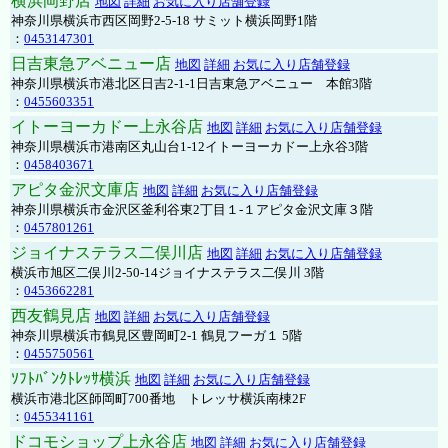
横浜岡野店
地図
詳細
お気に入り店舗登録
神奈川県横浜市西区岡野2-5-18 サミット横浜岡野1階
：
0453147301
日吉東急アベニュー店
地図
詳細
お気に入り店舗登録
神奈川県横浜市港北区日吉2-1-1日吉東急アベニュー 本館3階
：
0455603351
イトーヨーカドー上永谷店
地図
詳細
お気に入り店舗登録
神奈川県横浜市港南区丸山台1-12イトーヨーカドー上永谷3階
：
0458403671
アピタ金沢文庫店
地図
詳細
お気に入り店舗登録
神奈川県横浜市金沢区釜利谷東2丁目１-１アピタ金沢文庫３階
：
0457801261
ジョイナステラス二俣川店
地図
詳細
お気に入り店舗登録
横浜市旭区二俣川2-50-14ジョイナステラス二俣川 3階
：
0453662281
西友鶴見店
地図
詳細
お気に入り店舗登録
神奈川県横浜市鶴見区豊岡町2-1 鶴見フーガ１ 5階
：
0455750561
ｿﾌﾄﾊﾞﾝｸﾄﾚｯｻ横浜
地図
詳細
お気に入り店舗登録
横浜市港北区師岡町700番地 トレッサ横浜南棟2F
：
0455341161
ドコモショップ上永谷店
地図
詳細
お気に入り店舗登録