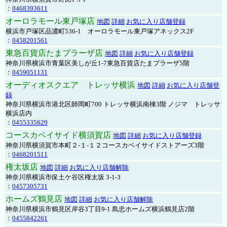
：
0468393611
オーロラモール東戸塚店
地図
詳細
お気に入り店舗登録
横浜市戸塚区品濃町536-1 オーロラモール東戸塚アネックス2F
：
0458201561
東急百貨店たまプラーザ店
地図
詳細
お気に入り店舗登録
神奈川県横浜市青葉区美しが丘1-7東急百貨店たまプラーザ5階
：
0459051131
オーディオスクエア トレッサ横浜
地図
詳細
お気に入り店舗登
録
神奈川県横浜市港北区師岡町700 トレッサ横浜南棟3階 ノジマ トレッサ
横浜店内
：
0455335629
コースカベイサイド横須賀店
地図
詳細
お気に入り店舗登録
神奈川県横須賀市本町２-１-１２コースカベイサイドストアーズ3階
：
0468201511
権太坂店
地図
詳細
お気に入り店舗解除
神奈川県横浜市保土ケ谷区権太坂 3-1-3
：
0457305731
ホームズ鶴見店
地図
詳細
お気に入り店舗解除
神奈川県横浜市鶴見区岸谷3丁目9-1 島忠ホームズ横浜鶴見店2階
：
0455842261