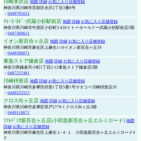
川崎水沢店
地図
詳細
お気に入り店舗登録
神奈川県川崎市宮前区水沢2丁目3番8号
：
0449781611
ｲﾄｰﾖｰｶﾄﾞｰ武蔵小杉駅前店
地図
詳細
お気に入り店舗登録
神奈川県川崎市中原区小杉町3-420イトーヨーカドー武蔵小杉駅前店5階
：
0447380611
イオン新百合ヶ丘店
地図
詳細
お気に入り店舗登録
神奈川県川崎市麻生区上麻生1-19イオン新百合ヶ丘5F
：
0449590071
東急ストア鎌倉店
地図
詳細
お気に入り店舗登録
神奈川県鎌倉市小町1丁目2-12東急ストア鎌倉店5階
：
0467237481
川崎枡形店
地図
詳細
お気に入り店舗登録
神奈川県川崎市多摩区枡形1丁目5番1号ヤオコー川崎枡形店3F
：
0449333315
クロス向ヶ丘店
地図
詳細
お気に入り店舗登録
神奈川県川崎市多摩区登戸2779-1 クロス向ヶ丘3階
：
0449118671
ｿﾌﾄﾊﾞﾝｸ新百合ヶ丘店(小田急新百合ヶ丘エルミロード)
地図
詳細
お気に入り店舗登録
神奈川県川崎市麻生区上麻生１-４-１ 小田急新百合ヶ丘エルミロード4
Ｆ