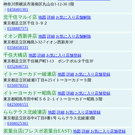
神奈川県横浜市港南区丸山台1-12-36 1階
：
0458401301
北千住マルイ店
地図
詳細
お気に入り店舗解除
東京都足立区千住３-９２
：
0338887571
イオン西新井店
地図
詳細
お気に入り店舗解除
東京都足立区梅島3-32-7イオン西新井3F
：
0358458331
千住大橋店
地図
詳細
お気に入り店舗登録
東京都足立区千住橋戸町1-13 ポンテポルタ千住3F
：
0352846731
イトーヨーカドー綾瀬店
地図
詳細
お気に入り店舗登録
東京都足立区綾瀬3丁目4-25イトーヨーカドー５階
：
0356978351
イトーヨーカドー昭島店
地図
詳細
お気に入り店舗登録
東京都昭島市田中町５６２-１イトーヨーカドー昭島３階
：
0425006151
ららテラス北綾瀬店
地図
詳細
お気に入り店舗登録
東京都足立区谷中4丁目8番1号 ららテラス北綾瀬3階
：
0368025361
若葉台店(フレスポ若葉台EAST)
地図
詳細
お気に入り店舗登録