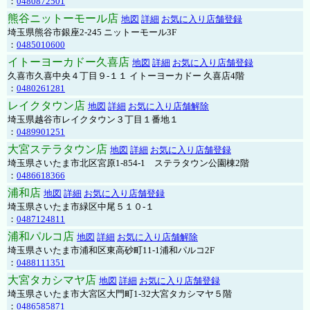
：
0480872501
熊谷ニットーモール店
地図
詳細
お気に入り店舗登録
埼玉県熊谷市銀座2-245 ニットーモール3F
：
0485010600
イトーヨーカドー久喜店
地図
詳細
お気に入り店舗登録
久喜市久喜中央４丁目９-１１ イトーヨーカドー 久喜店4階
：
0480261281
レイクタウン店
地図
詳細
お気に入り店舗解除
埼玉県越谷市レイクタウン３丁目１番地１
：
0489901251
大宮ステラタウン店
地図
詳細
お気に入り店舗登録
埼玉県さいたま市北区宮原1-854-1 ステラタウン公園棟2階
：
0486618366
浦和店
地図
詳細
お気に入り店舗登録
埼玉県さいたま市緑区中尾５１０-１
：
0487124811
浦和パルコ店
地図
詳細
お気に入り店舗解除
埼玉県さいたま市浦和区東高砂町11-1浦和パルコ2F
：
0488111351
大宮タカシマヤ店
地図
詳細
お気に入り店舗登録
埼玉県さいたま市大宮区大門町1-32大宮タカシマヤ５階
：
0486585871