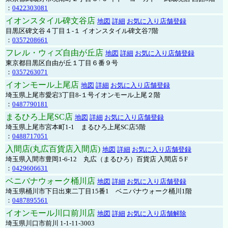
：
0422303081
イオンスタイル碑文谷店
地図
詳細
お気に入り店舗登録
目黒区碑文谷４丁目１-１ イオンスタイル碑文谷7階
：
0357208661
フレル・ウィズ自由が丘店
地図
詳細
お気に入り店舗登録
東京都目黒区自由が丘１丁目６番９号
：
0357263071
イオンモール上尾店
地図
詳細
お気に入り店舗登録
埼玉県上尾市愛宕3丁目8-１号イオンモール上尾２階
：
0487790181
まるひろ上尾SC店
地図
詳細
お気に入り店舗登録
埼玉県上尾市宮本町1-1 まるひろ上尾SC店5階
：
0488717051
入間店(丸広百貨店入間店)
地図
詳細
お気に入り店舗登録
埼玉県入間市豊岡1-6-12 丸広（まるひろ）百貨店 入間店５F
：
0429606631
ベニバナウォーク桶川店
地図
詳細
お気に入り店舗登録
埼玉県桶川市下日出東二丁目15番1 ベニバナウォーク桶川1階
：
0487895561
イオンモール川口前川店
地図
詳細
お気に入り店舗解除
埼玉県川口市前川 1-1-11-3003