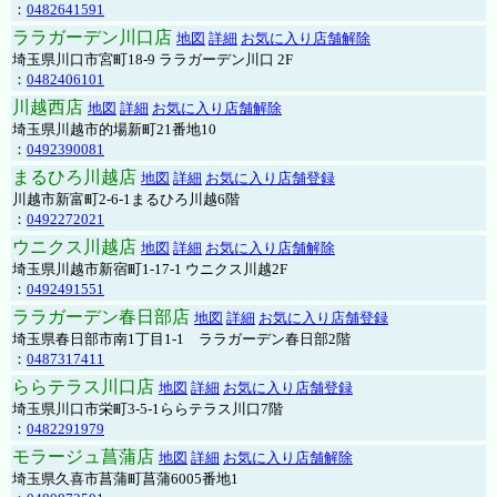
：
0482641591
ララガーデン川口店
地図
詳細
お気に入り店舗解除
埼玉県川口市宮町18-9 ララガーデン川口 2F
：
0482406101
川越西店
地図
詳細
お気に入り店舗解除
埼玉県川越市的場新町21番地10
：
0492390081
まるひろ川越店
地図
詳細
お気に入り店舗登録
川越市新富町2-6-1まるひろ川越6階
：
0492272021
ウニクス川越店
地図
詳細
お気に入り店舗解除
埼玉県川越市新宿町1-17-1 ウニクス川越2F
：
0492491551
ララガーデン春日部店
地図
詳細
お気に入り店舗登録
埼玉県春日部市南1丁目1-1 ララガーデン春日部2階
：
0487317411
ららテラス川口店
地図
詳細
お気に入り店舗登録
埼玉県川口市栄町3-5-1ららテラス川口7階
：
0482291979
モラージュ菖蒲店
地図
詳細
お気に入り店舗解除
埼玉県久喜市菖蒲町菖蒲6005番地1