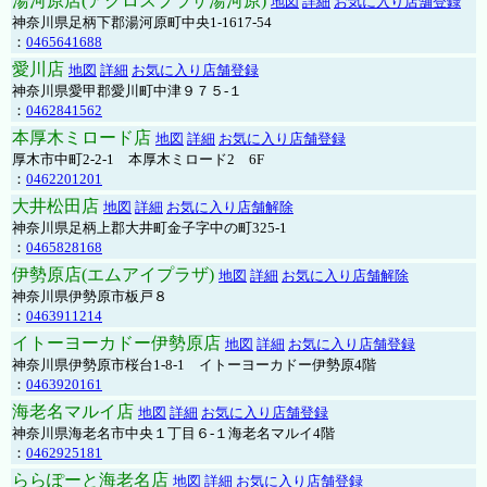
湯河原店(アクロスプラザ湯河原)
地図
詳細
お気に入り店舗登録
神奈川県足柄下郡湯河原町中央1-1617-54
：
0465641688
愛川店
地図
詳細
お気に入り店舗登録
神奈川県愛甲郡愛川町中津９７５-１
：
0462841562
本厚木ミロード店
地図
詳細
お気に入り店舗登録
厚木市中町2-2-1 本厚木ミロード2 6F
：
0462201201
大井松田店
地図
詳細
お気に入り店舗解除
神奈川県足柄上郡大井町金子字中の町325-1
：
0465828168
伊勢原店(エムアイプラザ)
地図
詳細
お気に入り店舗解除
神奈川県伊勢原市板戸８
：
0463911214
イトーヨーカドー伊勢原店
地図
詳細
お気に入り店舗登録
神奈川県伊勢原市桜台1-8-1 イトーヨーカドー伊勢原4階
：
0463920161
海老名マルイ店
地図
詳細
お気に入り店舗登録
神奈川県海老名市中央１丁目６-１海老名マルイ4階
：
0462925181
ららぽーと海老名店
地図
詳細
お気に入り店舗登録