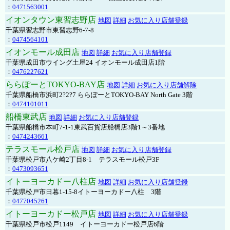
：
0471563001
イオンタウン東習志野店
地図
詳細
お気に入り店舗登録
千葉県習志野市東習志野6-7-8
：
0474564101
イオンモール成田店
地図
詳細
お気に入り店舗登録
千葉県成田市ウイング土屋24 イオンモール成田店1階
：
0476227621
ららぽーとTOKYO-BAY店
地図
詳細
お気に入り店舗解除
千葉県船橋市浜町2?2?7 ららぽーとTOKYO-BAY North Gate 3階
：
0474101011
船橋東武店
地図
詳細
お気に入り店舗登録
千葉県船橋市本町7-1-1東武百貨店船橋店3階1～3番地
：
0474243661
テラスモール松戸店
地図
詳細
お気に入り店舗登録
千葉県松戸市八ケ崎2丁目8-1 テラスモール松戸3F
：
0473093651
イトーヨーカドー八柱店
地図
詳細
お気に入り店舗登録
千葉県松戸市日暮1-15-8イトーヨーカドー八柱 3階
：
0477045261
イトーヨーカドー松戸店
地図
詳細
お気に入り店舗登録
千葉県松戸市松戸1149 イトーヨーカドー松戸店6階