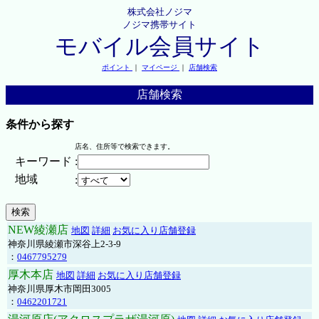
株式会社ノジマ
ノジマ携帯サイト
モバイル会員サイト
ポイント
｜
マイページ
｜
店舗検索
店舗検索
条件から探す
店名、住所等で検索できます。
キーワード
:
地域
:
NEW綾瀬店
地図
詳細
お気に入り店舗登録
神奈川県綾瀬市深谷上2-3-9
：
0467795279
厚木本店
地図
詳細
お気に入り店舗登録
神奈川県厚木市岡田3005
：
0462201721