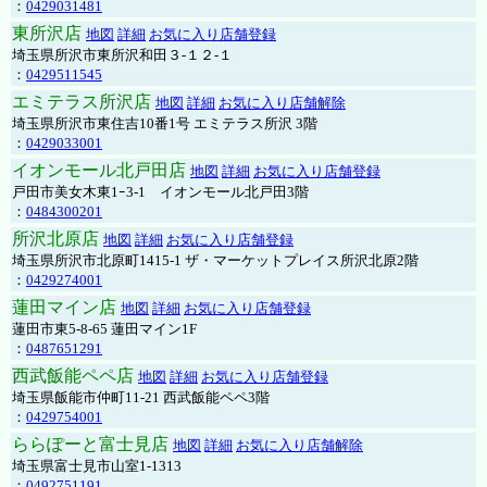
：
0429031481
東所沢店
地図
詳細
お気に入り店舗登録
埼玉県所沢市東所沢和田３-１２-１
：
0429511545
エミテラス所沢店
地図
詳細
お気に入り店舗解除
埼玉県所沢市東住吉10番1号 エミテラス所沢 3階
：
0429033001
イオンモール北戸田店
地図
詳細
お気に入り店舗登録
戸田市美女木東1ｰ3‐1 イオンモール北戸田3階
：
0484300201
所沢北原店
地図
詳細
お気に入り店舗登録
埼玉県所沢市北原町1415-1 ザ・マーケットプレイス所沢北原2階
：
0429274001
蓮田マイン店
地図
詳細
お気に入り店舗登録
蓮田市東5-8-65 蓮田マイン1F
：
0487651291
西武飯能ペペ店
地図
詳細
お気に入り店舗登録
埼玉県飯能市仲町11-21 西武飯能ペペ3階
：
0429754001
ららぽーと富士見店
地図
詳細
お気に入り店舗解除
埼玉県富士見市山室1-1313
：
0492751191