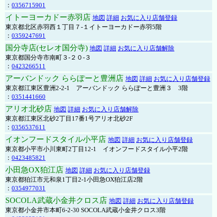
：
0356715901
イトーヨーカドー赤羽店
地図
詳細
お気に入り店舗登録
東京都北区赤羽西１丁目７-１イトーヨーカドー赤羽5階
：
0359247691
国分寺店(セレオ国分寺)
地図
詳細
お気に入り店舗解除
東京都国分寺市南町３-２０-３
：
0423266511
アーバンドック ららぽーと豊洲店
地図
詳細
お気に入り店舗登録
東京都江東区豊洲2-2-1 アーバンドック ららぽーと豊洲３ 3階
：
0351441660
アリオ北砂店
地図
詳細
お気に入り店舗解除
東京都江東区北砂2丁目17番1号アリオ北砂2F
：
0356537611
イオンフードスタイル小平店
地図
詳細
お気に入り店舗登録
東京都小平市小川東町2丁目12-1 イオンフードスタイル小平2階
：
0423485821
小田急OX狛江店
地図
詳細
お気に入り店舗登録
東京都狛江市元和泉1丁目2-1小田急OX狛江店2階
：
0354977031
SOCOLA武蔵小金井クロス店
地図
詳細
お気に入り店舗登録
東京都小金井市本町6-2-30 SOCOLA武蔵小金井クロス3階