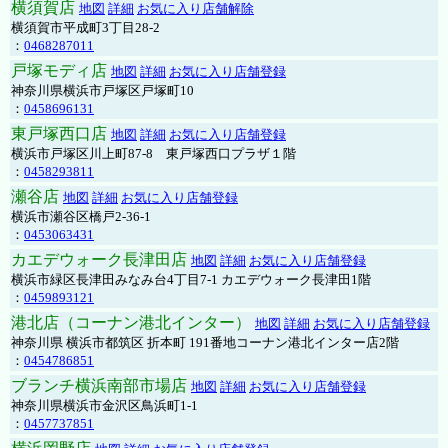
横須賀店
地図
詳細
お気に入り店舗解除
横須賀市平成町3丁目28-2
：
0468287011
戸塚モディ店
地図
詳細
お気に入り店舗登録
神奈川県横浜市戸塚区戸塚町10
：
0458696131
東戸塚西口店
地図
詳細
お気に入り店舗登録
横浜市戸塚区川上町87-8 東戸塚西口プラザ１階
：
0458293811
瀬谷店
地図
詳細
お気に入り店舗登録
横浜市瀬谷区橋戸2-36-1
：
0453063431
カエデウォーク長津田店
地図
詳細
お気に入り店舗登録
横浜市緑区長津田みなみ台4丁目7-1 カエデウォーク長津田1階
：
0459893121
港北店（コーナン港北インター）
地図
詳細
お気に入り店舗登録
神奈川県 横浜市都筑区 折本町 191番地コーナン港北インター店2階
：
0454786851
ブランチ横浜南部市場店
地図
詳細
お気に入り店舗登録
神奈川県横浜市金沢区鳥浜町1-1
：
0457737851