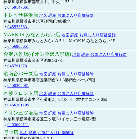
神奈川県横浜市都筑区中川中央１-25-１
：
0459147661
トレッサ横浜店
地図
詳細
お気に入り店舗解除
神奈川県横浜市港北区師岡町700番地
：
0455335631
MARK IS みなとみらい店
地図
詳細
お気に入り店舗登録
神奈川県横浜市みなとみらい3-5-1 MARK IS みなとみらい3F
：
0456805651
金沢八景店(イオン金沢八景店)
地図
詳細
お気に入り店舗解除
神奈川県横浜市金沢区泥亀1-27-1
：
0457913781
港南台バーズ店
地図
詳細
お気に入り店舗解除
神奈川県横浜市港南区港南台3-1-3港南台バーズ5階
：
0458305081
本牧フロント店
地図
詳細
お気に入り店舗解除
神奈川県横浜市中区小港町2丁目100-4 本牧フロント 2階
：
0456281195
イオン三ツ境店
地図
詳細
お気に入り店舗解除
神奈川県横浜市瀬谷区三ッ境7-1イオン三ツ境店2階
：
0453600111
野比店
地図
詳細
お気に入り店舗解除
神奈川県横須賀市野比1-5-1