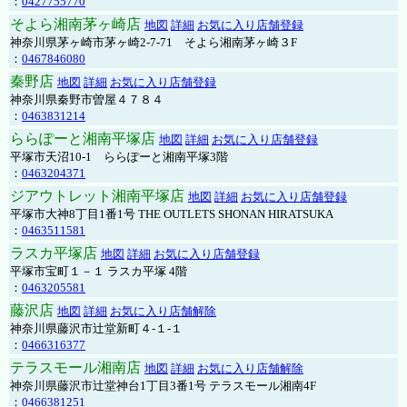
：
0427755770
そよら湘南茅ヶ崎店
地図
詳細
お気に入り店舗登録
神奈川県茅ヶ崎市茅ヶ崎2‐7‐71 そよら湘南茅ヶ崎３F
：
0467846080
秦野店
地図
詳細
お気に入り店舗登録
神奈川県秦野市曽屋４７８４
：
0463831214
ららぽーと湘南平塚店
地図
詳細
お気に入り店舗登録
平塚市天沼10-1 ららぽーと湘南平塚3階
：
0463204371
ジアウトレット湘南平塚店
地図
詳細
お気に入り店舗登録
平塚市大神8丁目1番1号 THE OUTLETS SHONAN HIRATSUKA
：
0463511581
ラスカ平塚店
地図
詳細
お気に入り店舗登録
平塚市宝町１－１ ラスカ平塚 4階
：
0463205581
藤沢店
地図
詳細
お気に入り店舗解除
神奈川県藤沢市辻堂新町４-１-１
：
0466316377
テラスモール湘南店
地図
詳細
お気に入り店舗解除
神奈川県藤沢市辻堂神台1丁目3番1号 テラスモール湘南4F
：
0466381251