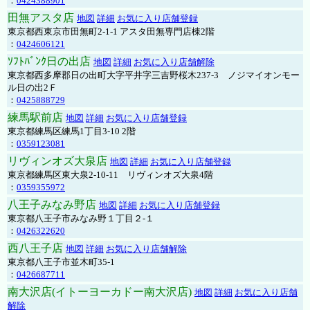
：
0424388901
田無アスタ店
地図
詳細
お気に入り店舗登録
東京都西東京市田無町2-1-1 アスタ田無専門店棟2階
：
0424606121
ｿﾌﾄﾊﾞﾝｸ日の出店
地図
詳細
お気に入り店舗解除
東京都西多摩郡日の出町大字平井字三吉野桜木237-3 ノジマイオンモー
ル日の出2Ｆ
：
0425888729
練馬駅前店
地図
詳細
お気に入り店舗登録
東京都練馬区練馬1丁目3-10 2階
：
0359123081
リヴィンオズ大泉店
地図
詳細
お気に入り店舗登録
東京都練馬区東大泉2-10-11 リヴィンオズ大泉4階
：
0359355972
八王子みなみ野店
地図
詳細
お気に入り店舗登録
東京都八王子市みなみ野１丁目２-１
：
0426322620
西八王子店
地図
詳細
お気に入り店舗解除
東京都八王子市並木町35-1
：
0426687711
南大沢店(イトーヨーカドー南大沢店)
地図
詳細
お気に入り店舗
解除