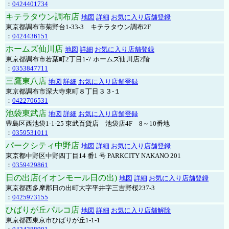
：
0424401734
キテラタウン調布店
地図
詳細
お気に入り店舗登録
東京都調布市菊野台1-33-3 キテラタウン調布2F
：
0424436151
ホームズ仙川店
地図
詳細
お気に入り店舗登録
東京都調布市若葉町2丁目1-7 ホームズ仙川店2階
：
0353847711
三鷹東八店
地図
詳細
お気に入り店舗登録
東京都調布市深大寺東町８丁目３３-１
：
0422706531
池袋東武店
地図
詳細
お気に入り店舗登録
豊島区西池袋1-1-25 東武百貨店 池袋店4F 8～10番地
：
0359531011
パークシティ中野店
地図
詳細
お気に入り店舗登録
東京都中野区中野四丁目14 番1 号 PARKCITY NAKANO 201
：
0359429861
日の出店(イオンモール日の出)
地図
詳細
お気に入り店舗登録
東京都西多摩郡日の出町大字平井字三吉野桜237-3
：
0425973155
ひばりが丘パルコ店
地図
詳細
お気に入り店舗解除
東京都西東京市ひばりが丘1-1-1