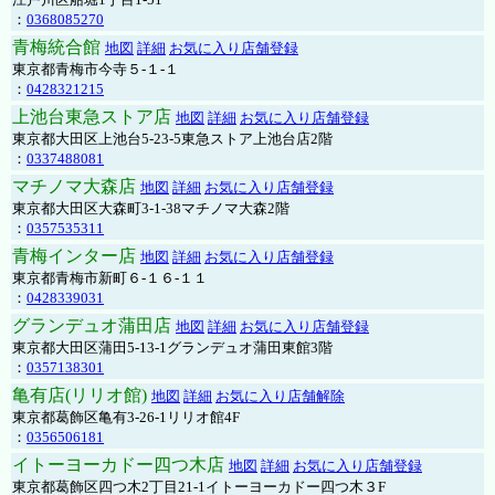
：
0368085270
青梅統合館
地図
詳細
お気に入り店舗登録
東京都青梅市今寺５-１-１
：
0428321215
上池台東急ストア店
地図
詳細
お気に入り店舗登録
東京都大田区上池台5-23-5東急ストア上池台店2階
：
0337488081
マチノマ大森店
地図
詳細
お気に入り店舗登録
東京都大田区大森町3-1-38マチノマ大森2階
：
0357535311
青梅インター店
地図
詳細
お気に入り店舗登録
東京都青梅市新町６-１６-１１
：
0428339031
グランデュオ蒲田店
地図
詳細
お気に入り店舗登録
東京都大田区蒲田5-13-1グランデュオ蒲田東館3階
：
0357138301
亀有店(リリオ館)
地図
詳細
お気に入り店舗解除
東京都葛飾区亀有3-26-1リリオ館4F
：
0356506181
イトーヨーカドー四つ木店
地図
詳細
お気に入り店舗登録
東京都葛飾区四つ木2丁目21-1イトーヨーカドー四つ木３F