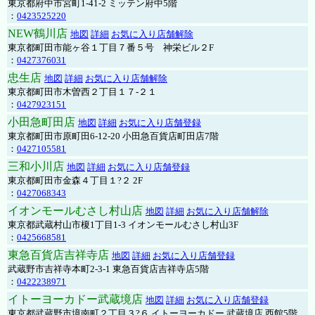
東京都府中市宮町1-41-2 ミッテン府中5階
：
0423525220
NEW鶴川店
地図
詳細
お気に入り店舗解除
東京都町田市能ヶ谷１丁目７番５号 神栄ビル２F
：
0427376031
忠生店
地図
詳細
お気に入り店舗解除
東京都町田市木曽西２丁目１７-２１
：
0427923151
小田急町田店
地図
詳細
お気に入り店舗登録
東京都町田市原町田6-12-20 小田急百貨店町田店7階
：
0427105581
三和小川店
地図
詳細
お気に入り店舗登録
東京都町田市金森４丁目１?２ 2F
：
0427068343
イオンモールむさし村山店
地図
詳細
お気に入り店舗解除
東京都武蔵村山市榎1丁目1-3 イオンモールむさし村山3F
：
0425668581
東急百貨店吉祥寺店
地図
詳細
お気に入り店舗登録
武蔵野市吉祥寺本町2-3-1 東急百貨店吉祥寺店5階
：
0422238971
イトーヨーカドー武蔵境店
地図
詳細
お気に入り店舗登録
東京都武蔵野市境南町２丁目３?６ イトーヨーカドー 武蔵境店 西館5階