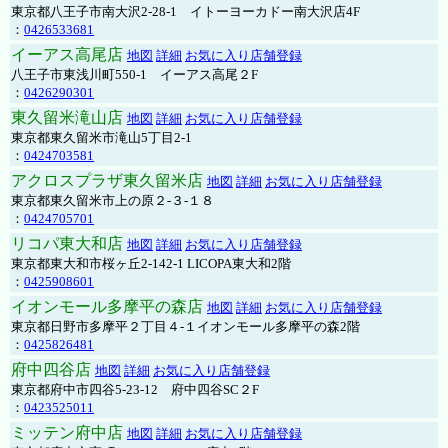
東京都八王子市南大沢2-28-1 イトーヨーカドー南大沢店4F
：
0426533681
イーアス高尾店
地図
詳細
お気に入り店舗登録
八王子市東浅川町550-1 イーアス高尾２F
：
0426290301
東久留米滝山店
地図
詳細
お気に入り店舗登録
東京都東久留米市滝山5丁目2-1
：
0424703581
アクロスプラザ東久留米店
地図
詳細
お気に入り店舗登録
東京都東久留米市上の原２-３-１８
：
0424705701
リコパ東大和店
地図
詳細
お気に入り店舗登録
東京都東大和市桜ヶ丘2-142-1 LICOPA東大和2階
：
0425908601
イオンモール多摩平の森店
地図
詳細
お気に入り店舗登録
東京都日野市多摩平２丁目４-１イオンモール多摩平の森2階
：
0425826481
府中四谷店
地図
詳細
お気に入り店舗登録
東京都府中市四谷5-23-12 府中四谷SC２F
：
0423525011
ミッテン府中店
地図
詳細
お気に入り店舗登録