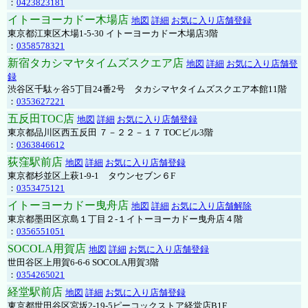
：
0423823181
イトーヨーカドー木場店
地図
詳細
お気に入り店舗登録
東京都江東区木場1-5-30 イトーヨーカドー木場店3階
：
0358578321
新宿タカシマヤタイムズスクエア店
地図
詳細
お気に入り店舗登
録
渋谷区千駄ヶ谷5丁目24番2号 タカシマヤタイムズスクエア本館11階
：
0353627221
五反田TOC店
地図
詳細
お気に入り店舗登録
東京都品川区西五反田 ７－２２－１７ TOCビル3階
：
0363846612
荻窪駅前店
地図
詳細
お気に入り店舗登録
東京都杉並区上萩1-9-1 タウンセブン６F
：
0353475121
イトーヨーカドー曳舟店
地図
詳細
お気に入り店舗解除
東京都墨田区京島１丁目２-１イトーヨーカドー曳舟店４階
：
0356551051
SOCOLA用賀店
地図
詳細
お気に入り店舗登録
世田谷区上用賀6-6-6 SOCOLA用賀3階
：
0354265021
経堂駅前店
地図
詳細
お気に入り店舗登録
東京都世田谷区宮坂2-19-5ピーコックストア経堂店B1F