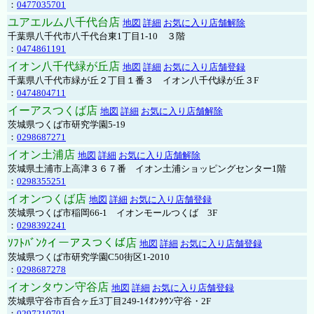
：
0477035701
ユアエルム八千代台店
地図
詳細
お気に入り店舗解除
千葉県八千代市八千代台東1丁目1-10 ３階
：
0474861191
イオン八千代緑が丘店
地図
詳細
お気に入り店舗登録
千葉県八千代市緑が丘２丁目１番３ イオン八千代緑が丘３F
：
0474804711
イーアスつくば店
地図
詳細
お気に入り店舗解除
茨城県つくば市研究学園5-19
：
0298687271
イオン土浦店
地図
詳細
お気に入り店舗解除
茨城県土浦市上高津３６７番 イオン土浦ショッピングセンター1階
：
0298355251
イオンつくば店
地図
詳細
お気に入り店舗登録
茨城県つくば市稲岡66-1 イオンモールつくば 3F
：
0298392241
ｿﾌﾄﾊﾞﾝｸイーアスつくば店
地図
詳細
お気に入り店舗登録
茨城県つくば市研究学園C50街区1-2010
：
0298687278
イオンタウン守谷店
地図
詳細
お気に入り店舗登録
茨城県守谷市百合ヶ丘3丁目249-1ｲｵﾝﾀｳﾝ守谷・2F
：
0297210701