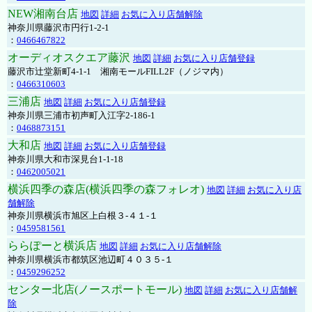
NEW湘南台店
地図
詳細
お気に入り店舗解除
神奈川県藤沢市円行1-2-1
：
0466467822
オーディオスクエア藤沢
地図
詳細
お気に入り店舗登録
藤沢市辻堂新町4-1-1 湘南モールFILL2F（ノジマ内）
：
0466310603
三浦店
地図
詳細
お気に入り店舗登録
神奈川県三浦市初声町入江字2-186-1
：
0468873151
大和店
地図
詳細
お気に入り店舗登録
神奈川県大和市深見台1-1-18
：
0462005021
横浜四季の森店(横浜四季の森フォレオ)
地図
詳細
お気に入り店
舗解除
神奈川県横浜市旭区上白根３-４１-１
：
0459581561
ららぽーと横浜店
地図
詳細
お気に入り店舗解除
神奈川県横浜市都筑区池辺町４０３５-１
：
0459296252
センター北店(ノースポートモール)
地図
詳細
お気に入り店舗解
除