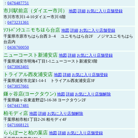
：
0476487751
市川駅前店（ダイエー市川）
地図
詳細
お気に入り店舗登録
市川市市川1-4-10ダイエー市川 6階
：
0473231361
ｿﾌﾄﾊﾞﾝｸユニモちはら台店
地図
詳細
お気に入り店舗登録
千葉県市原市ちはら台西３-４ ユニモちはら台2F ノジマユニモちはら
台店内
：
0436760050
ニューコースト新浦安店
地図
詳細
お気に入り店舗登録
千葉県浦安市明海4丁目1-1ニューコースト新浦安3階
：
0473063401
トライアル西友浦安店
地図
詳細
お気に入り店舗登録
千葉県浦安市北栄1-14-1 トライアル西友浦安店3F
：
0473057661
鎌ヶ谷店(ヨークタウン)
地図
詳細
お気に入り店舗解除
千葉県鎌ヶ谷東道野辺5-16-38 ヨークタウン2F
：
0474417481
柏モディ店
地図
詳細
お気に入り店舗解除
千葉県柏市柏1丁目2-26 柏モディ4F
：
0471668121
ららぽーと柏の葉店
地図
詳細
お気に入り店舗登録