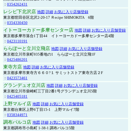
：
0354262431
レシピ下北沢店
地図
詳細
お気に入り店舗登録
東京都世田谷区北沢2-20-17 Ｒecipe SHIMOKITA 6階
：
0354330450
イトーヨーカドー多摩センター店
地図
詳細
お気に入り店舗登録
東京都多摩市落合1丁目44 イトーヨーカドー多摩センター店4階
：
0423110191
ららぽーと立川立飛店
地図
詳細
お気に入り店舗登録
東京都立川市泉町935番地の1 ららぽーと立川立飛1F
：
0425486201
東寺方店
地図
詳細
お気に入り店舗登録
東京都多摩市東寺方６６０?１ サミットストア東寺方店２F
：
0423573461
グランデュオ立川店
地図
詳細
お気に入り店舗登録
東京都立川市柴崎町三丁目2番1号グランデュオ立川5階
：
0425405181
上野マルイ店
地図
詳細
お気に入り店舗登録
東京都台東区上野6丁目15-1 上野マルイ7階
：
0358344971
調布パルコ店
地図
詳細
お気に入り店舗登録
東京都調布市小島町 1-38-1 調布パルコ5階