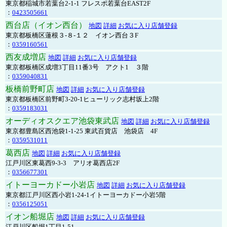
東京都稲城市若葉台2-1-1 フレスポ若葉台EAST2F
：
0423505661
西台店（イオン西台）
地図
詳細
お気に入り店舗登録
東京都板橋区蓮根３-８-１２ イオン西台３F
：
0359160561
西友成増店
地図
詳細
お気に入り店舗登録
東京都板橋区成増3丁目11番3号 アクト1 ３階
：
0359040831
板橋前野町店
地図
詳細
お気に入り店舗登録
東京都板橋区前野町3-20-1ヒューリック志村坂上2階
：
0359183031
オーディオスクエア池袋東武店
地図
詳細
お気に入り店舗登録
東京都豊島区西池袋1-1-25 東武百貨店 池袋店 4F
：
0359531011
葛西店
地図
詳細
お気に入り店舗登録
江戸川区東葛西9-3-3 アリオ葛西店2F
：
0356677301
イトーヨーカドー小岩店
地図
詳細
お気に入り店舗登録
東京都江戸川区西小岩1-24-1イトーヨーカドー小岩5階
：
0356125051
イオン船堀店
地図
詳細
お気に入り店舗登録
江戸川区船堀1丁目1-51