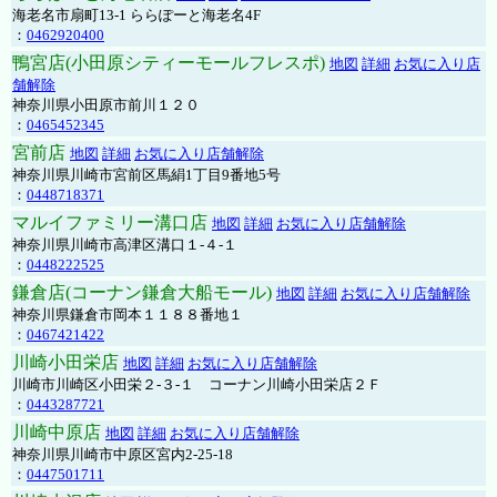
海老名市扇町13-1 ららぽーと海老名4F
：
0462920400
鴨宮店(小田原シティーモールフレスポ)
地図
詳細
お気に入り店
舗解除
神奈川県小田原市前川１２０
：
0465452345
宮前店
地図
詳細
お気に入り店舗解除
神奈川県川崎市宮前区馬絹1丁目9番地5号
：
0448718371
マルイファミリー溝口店
地図
詳細
お気に入り店舗解除
神奈川県川崎市高津区溝口１-４-１
：
0448222525
鎌倉店(コーナン鎌倉大船モール)
地図
詳細
お気に入り店舗解除
神奈川県鎌倉市岡本１１８８番地１
：
0467421422
川崎小田栄店
地図
詳細
お気に入り店舗解除
川崎市川崎区小田栄２‐３‐１ コーナン川崎小田栄店２Ｆ
：
0443287721
川崎中原店
地図
詳細
お気に入り店舗解除
神奈川県川崎市中原区宮内2-25-18
：
0447501711