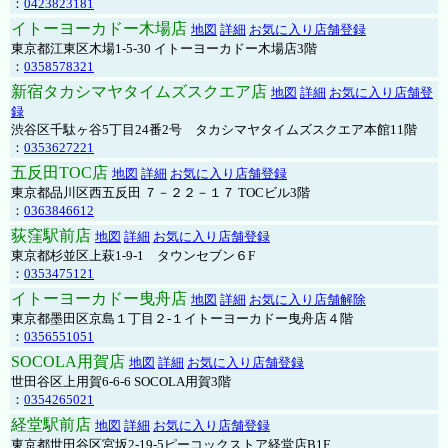
：
0423823181
イトーヨーカドー木場店
地図
詳細
お気に入り店舗登録
東京都江東区木場1-5-30 イトーヨーカドー木場店3階
：
0358578321
新宿タカシマヤタイムズスクエア店
地図
詳細
お気に入り店舗登
録
渋谷区千駄ヶ谷5丁目24番2号 タカシマヤタイムズスクエア本館11階
：
0353627221
五反田TOC店
地図
詳細
お気に入り店舗登録
東京都品川区西五反田 ７－２２－１７ TOCビル3階
：
0363846612
荻窪駅前店
地図
詳細
お気に入り店舗登録
東京都杉並区上萩1-9-1 タウンセブン６F
：
0353475121
イトーヨーカドー曳舟店
地図
詳細
お気に入り店舗解除
東京都墨田区京島１丁目２-１イトーヨーカドー曳舟店４階
：
0356551051
SOCOLA用賀店
地図
詳細
お気に入り店舗登録
世田谷区上用賀6-6-6 SOCOLA用賀3階
：
0354265021
経堂駅前店
地図
詳細
お気に入り店舗登録
東京都世田谷区宮坂2-19-5ピーコックストア経堂店B1F