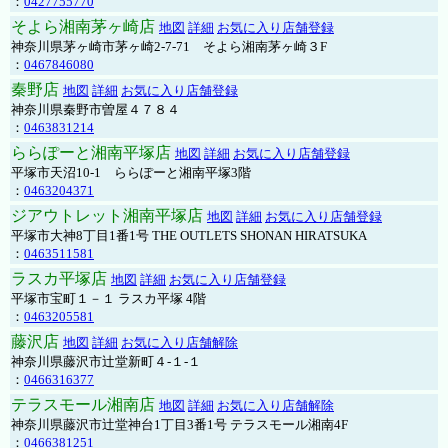
：
0427755770
そよら湘南茅ヶ崎店
地図
詳細
お気に入り店舗登録
神奈川県茅ヶ崎市茅ヶ崎2‐7‐71 そよら湘南茅ヶ崎３F
：
0467846080
秦野店
地図
詳細
お気に入り店舗登録
神奈川県秦野市曽屋４７８４
：
0463831214
ららぽーと湘南平塚店
地図
詳細
お気に入り店舗登録
平塚市天沼10-1 ららぽーと湘南平塚3階
：
0463204371
ジアウトレット湘南平塚店
地図
詳細
お気に入り店舗登録
平塚市大神8丁目1番1号 THE OUTLETS SHONAN HIRATSUKA
：
0463511581
ラスカ平塚店
地図
詳細
お気に入り店舗登録
平塚市宝町１－１ ラスカ平塚 4階
：
0463205581
藤沢店
地図
詳細
お気に入り店舗解除
神奈川県藤沢市辻堂新町４-１-１
：
0466316377
テラスモール湘南店
地図
詳細
お気に入り店舗解除
神奈川県藤沢市辻堂神台1丁目3番1号 テラスモール湘南4F
：
0466381251