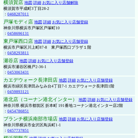
横須賀店
地図
詳細
お気に入り店舗解除
横須賀市平成町3丁目28-2
：
0468287011
戸塚モディ店
地図
詳細
お気に入り店舗登録
神奈川県横浜市戸塚区戸塚町10
：
0458696131
東戸塚西口店
地図
詳細
お気に入り店舗登録
横浜市戸塚区川上町87-8 東戸塚西口プラザ１階
：
0458293811
瀬谷店
地図
詳細
お気に入り店舗登録
横浜市瀬谷区橋戸2-36-1
：
0453063431
カエデウォーク長津田店
地図
詳細
お気に入り店舗登録
横浜市緑区長津田みなみ台4丁目7-1 カエデウォーク長津田1階
：
0459893121
港北店（コーナン港北インター）
地図
詳細
お気に入り店舗登録
神奈川県 横浜市都筑区 折本町 191番地コーナン港北インター店2階
：
0454786851
ブランチ横浜南部市場店
地図
詳細
お気に入り店舗登録
神奈川県横浜市金沢区鳥浜町1-1
：
0457737851