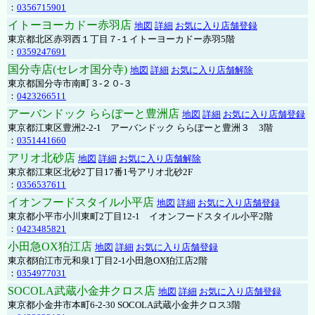
：
0356715901
イトーヨーカドー赤羽店
地図
詳細
お気に入り店舗登録
東京都北区赤羽西１丁目７-１イトーヨーカドー赤羽5階
：
0359247691
国分寺店(セレオ国分寺)
地図
詳細
お気に入り店舗解除
東京都国分寺市南町３-２０-３
：
0423266511
アーバンドック ららぽーと豊洲店
地図
詳細
お気に入り店舗登録
東京都江東区豊洲2-2-1 アーバンドック ららぽーと豊洲３ 3階
：
0351441660
アリオ北砂店
地図
詳細
お気に入り店舗解除
東京都江東区北砂2丁目17番1号アリオ北砂2F
：
0356537611
イオンフードスタイル小平店
地図
詳細
お気に入り店舗登録
東京都小平市小川東町2丁目12-1 イオンフードスタイル小平2階
：
0423485821
小田急OX狛江店
地図
詳細
お気に入り店舗登録
東京都狛江市元和泉1丁目2-1小田急OX狛江店2階
：
0354977031
SOCOLA武蔵小金井クロス店
地図
詳細
お気に入り店舗登録
東京都小金井市本町6-2-30 SOCOLA武蔵小金井クロス3階