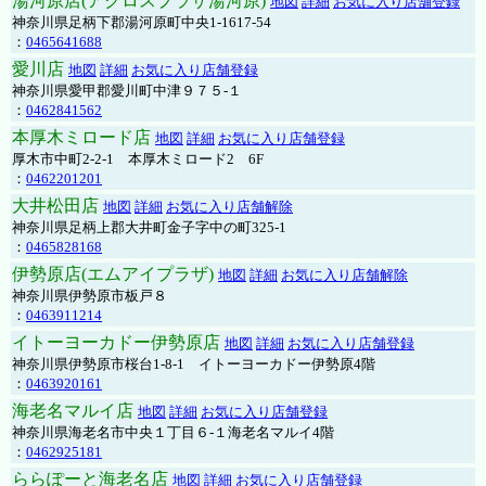
湯河原店(アクロスプラザ湯河原)
地図
詳細
お気に入り店舗登録
神奈川県足柄下郡湯河原町中央1-1617-54
：
0465641688
愛川店
地図
詳細
お気に入り店舗登録
神奈川県愛甲郡愛川町中津９７５-１
：
0462841562
本厚木ミロード店
地図
詳細
お気に入り店舗登録
厚木市中町2-2-1 本厚木ミロード2 6F
：
0462201201
大井松田店
地図
詳細
お気に入り店舗解除
神奈川県足柄上郡大井町金子字中の町325-1
：
0465828168
伊勢原店(エムアイプラザ)
地図
詳細
お気に入り店舗解除
神奈川県伊勢原市板戸８
：
0463911214
イトーヨーカドー伊勢原店
地図
詳細
お気に入り店舗登録
神奈川県伊勢原市桜台1-8-1 イトーヨーカドー伊勢原4階
：
0463920161
海老名マルイ店
地図
詳細
お気に入り店舗登録
神奈川県海老名市中央１丁目６-１海老名マルイ4階
：
0462925181
ららぽーと海老名店
地図
詳細
お気に入り店舗登録