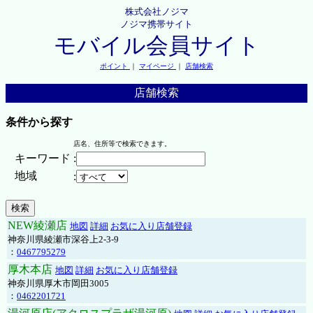
株式会社ノジマ
ノジマ携帯サイト
モバイル会員サイト
ポイント
｜
マイページ
｜
店舗検索
店舗検索
条件から探す
店名、住所等で検索できます。
キーワード
:
地域
:
NEW綾瀬店
地図
詳細
お気に入り店舗登録
神奈川県綾瀬市深谷上2-3-9
：
0467795279
厚木本店
地図
詳細
お気に入り店舗登録
神奈川県厚木市岡田3005
：
0462201721