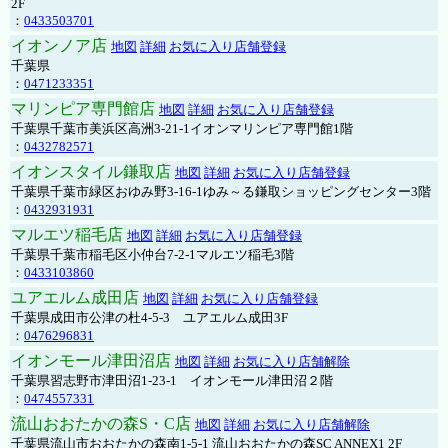
2F
：
0433503701
イオンノア店
地図
詳細
お気に入り店舗登録
千葉県
：
0471233351
マリンピア専門館店
地図
詳細
お気に入り店舗登録
千葉県千葉市美浜区高洲3-21-1イオンマリンピア専門館1階
：
0432782571
イオンスタイル鎌取店
地図
詳細
お気に入り店舗登録
千葉県千葉市緑区おゆみ野3-16-1ゆみ～る鎌取ショッピングセンター3階
：
0432931931
マルエツ稲毛店
地図
詳細
お気に入り店舗登録
千葉県千葉市稲毛区小仲台7-2-1マルエツ稲毛3階
：
0433103860
ユアエルム成田店
地図
詳細
お気に入り店舗登録
千葉県成田市公津の杜4-5-3 ユアエルム成田3F
：
0476296831
イオンモール津田沼店
地図
詳細
お気に入り店舗解除
千葉県習志野市津田沼1-23-1 イオンモール津田沼２階
：
0474557331
流山おおたかの森S・C店
地図
詳細
お気に入り店舗解除
千葉県流山市おおたかの森南1-5-1 流山おおたかの森SC ANNEX1 2F