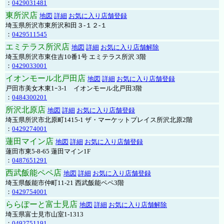
：
0429031481
東所沢店
地図
詳細
お気に入り店舗登録
埼玉県所沢市東所沢和田３-１２-１
：
0429511545
エミテラス所沢店
地図
詳細
お気に入り店舗解除
埼玉県所沢市東住吉10番1号 エミテラス所沢 3階
：
0429033001
イオンモール北戸田店
地図
詳細
お気に入り店舗登録
戸田市美女木東1ｰ3‐1 イオンモール北戸田3階
：
0484300201
所沢北原店
地図
詳細
お気に入り店舗登録
埼玉県所沢市北原町1415-1 ザ・マーケットプレイス所沢北原2階
：
0429274001
蓮田マイン店
地図
詳細
お気に入り店舗登録
蓮田市東5-8-65 蓮田マイン1F
：
0487651291
西武飯能ペペ店
地図
詳細
お気に入り店舗登録
埼玉県飯能市仲町11-21 西武飯能ペペ3階
：
0429754001
ららぽーと富士見店
地図
詳細
お気に入り店舗解除
埼玉県富士見市山室1-1313
：
0492751191