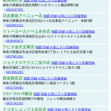
横浜岡野店
地図
詳細
お気に入り店舗登録
神奈川県横浜市西区岡野2-5-18 サミット横浜岡野1階
：
0453147301
日吉東急アベニュー店
地図
詳細
お気に入り店舗登録
神奈川県横浜市港北区日吉2-1-1日吉東急アベニュー 本館3階
：
0455603351
イトーヨーカドー上永谷店
地図
詳細
お気に入り店舗登録
神奈川県横浜市港南区丸山台1-12イトーヨーカドー上永谷3階
：
0458403671
アピタ金沢文庫店
地図
詳細
お気に入り店舗登録
神奈川県横浜市金沢区釜利谷東2丁目１-１アピタ金沢文庫３階
：
0457801261
ジョイナステラス二俣川店
地図
詳細
お気に入り店舗登録
横浜市旭区二俣川2-50-14ジョイナステラス二俣川 3階
：
0453662281
西友鶴見店
地図
詳細
お気に入り店舗登録
神奈川県横浜市鶴見区豊岡町2-1 鶴見フーガ１ 5階
：
0455750561
ｿﾌﾄﾊﾞﾝｸﾄﾚｯｻ横浜
地図
詳細
お気に入り店舗登録
横浜市港北区師岡町700番地 トレッサ横浜南棟2F
：
0455341161
ドコモショップ上永谷店
地図
詳細
お気に入り店舗登録