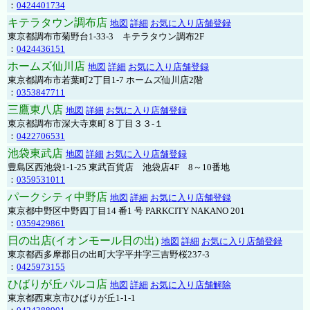
：
0424401734
キテラタウン調布店
地図
詳細
お気に入り店舗登録
東京都調布市菊野台1-33-3 キテラタウン調布2F
：
0424436151
ホームズ仙川店
地図
詳細
お気に入り店舗登録
東京都調布市若葉町2丁目1-7 ホームズ仙川店2階
：
0353847711
三鷹東八店
地図
詳細
お気に入り店舗登録
東京都調布市深大寺東町８丁目３３-１
：
0422706531
池袋東武店
地図
詳細
お気に入り店舗登録
豊島区西池袋1-1-25 東武百貨店 池袋店4F 8～10番地
：
0359531011
パークシティ中野店
地図
詳細
お気に入り店舗登録
東京都中野区中野四丁目14 番1 号 PARKCITY NAKANO 201
：
0359429861
日の出店(イオンモール日の出)
地図
詳細
お気に入り店舗登録
東京都西多摩郡日の出町大字平井字三吉野桜237-3
：
0425973155
ひばりが丘パルコ店
地図
詳細
お気に入り店舗解除
東京都西東京市ひばりが丘1-1-1