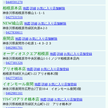
：
0449591270
相模原本店
地図
詳細
お気に入り店舗解除
神奈川県相模原市横山１-１-１
：
0427531516
NEW城山店
地図
詳細
お気に入り店舗解除
神奈川県相模原市緑区向原4-2-3
：
0427830611
座間店
地図
詳細
お気に入り店舗解除
神奈川県座間市小松原１-４３-２３
：
0462981701
オーディオスクエア相模原
地図
詳細
お気に入り店舗登録
神奈川県相模原市中央区横山1-1-1 ノジマ相模原本店内
：
0427301326
アリオ橋本店
地図
詳細
お気に入り店舗登録
相模原市緑区大山町1-22 アリオ橋本2階
：
0427758531
イオンモール座間
地図
詳細
お気に入り店舗登録
神奈川県座間市広野台2丁目10-4 イオンモール座間3階
：
0462981161
ｿﾌﾄﾊﾞﾝｸアリオ橋本店
地図
詳細
お気に入り店舗登録
神奈川県相模原市緑区大山町1-22 アリオ橋本2F