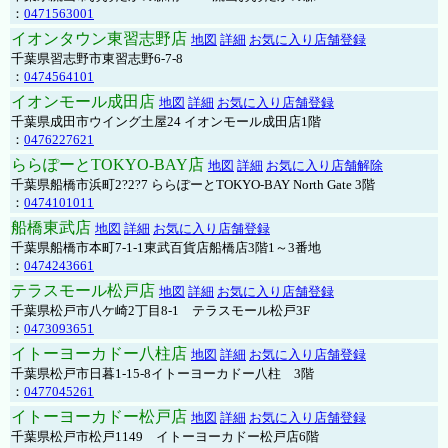
：
0471563001
イオンタウン東習志野店
地図
詳細
お気に入り店舗登録
千葉県習志野市東習志野6-7-8
：
0474564101
イオンモール成田店
地図
詳細
お気に入り店舗登録
千葉県成田市ウイング土屋24 イオンモール成田店1階
：
0476227621
ららぽーとTOKYO-BAY店
地図
詳細
お気に入り店舗解除
千葉県船橋市浜町2?2?7 ららぽーとTOKYO-BAY North Gate 3階
：
0474101011
船橋東武店
地図
詳細
お気に入り店舗登録
千葉県船橋市本町7-1-1東武百貨店船橋店3階1～3番地
：
0474243661
テラスモール松戸店
地図
詳細
お気に入り店舗登録
千葉県松戸市八ケ崎2丁目8-1 テラスモール松戸3F
：
0473093651
イトーヨーカドー八柱店
地図
詳細
お気に入り店舗登録
千葉県松戸市日暮1-15-8イトーヨーカドー八柱 3階
：
0477045261
イトーヨーカドー松戸店
地図
詳細
お気に入り店舗登録
千葉県松戸市松戸1149 イトーヨーカドー松戸店6階