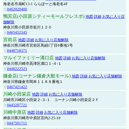
海老名市扇町13-1 ららぽーと海老名4F
：
0462920400
鴨宮店(小田原シティーモールフレスポ)
地図
詳細
お気に入り店
舗解除
神奈川県小田原市前川１２０
：
0465452345
宮前店
地図
詳細
お気に入り店舗解除
神奈川県川崎市宮前区馬絹1丁目9番地5号
：
0448718371
マルイファミリー溝口店
地図
詳細
お気に入り店舗解除
神奈川県川崎市高津区溝口１-４-１
：
0448222525
鎌倉店(コーナン鎌倉大船モール)
地図
詳細
お気に入り店舗解除
神奈川県鎌倉市岡本１１８８番地１
：
0467421422
川崎小田栄店
地図
詳細
お気に入り店舗解除
川崎市川崎区小田栄２‐３‐１ コーナン川崎小田栄店２Ｆ
：
0443287721
川崎中原店
地図
詳細
お気に入り店舗解除
神奈川県川崎市中原区宮内2-25-18
：
0447501711