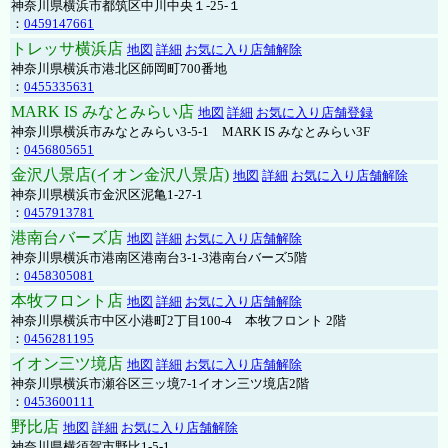
神奈川県横浜市都筑区中川中央１-25-１
：
0459147661
トレッサ横浜店
地図
詳細
お気に入り店舗解除
神奈川県横浜市港北区師岡町700番地
：
0455335631
MARK IS みなとみらい店
地図
詳細
お気に入り店舗登録
神奈川県横浜市みなとみらい3-5-1 MARK IS みなとみらい3F
：
0456805651
金沢八景店(イオン金沢八景店)
地図
詳細
お気に入り店舗解除
神奈川県横浜市金沢区泥亀1-27-1
：
0457913781
港南台バーズ店
地図
詳細
お気に入り店舗解除
神奈川県横浜市港南区港南台3-1-3港南台バーズ5階
：
0458305081
本牧フロント店
地図
詳細
お気に入り店舗解除
神奈川県横浜市中区小港町2丁目100-4 本牧フロント 2階
：
0456281195
イオン三ツ境店
地図
詳細
お気に入り店舗解除
神奈川県横浜市瀬谷区三ッ境7-1イオン三ツ境店2階
：
0453600111
野比店
地図
詳細
お気に入り店舗解除
神奈川県横須賀市野比1-5-1