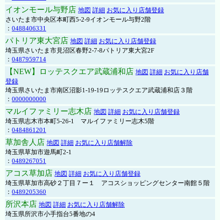
イオンモール与野店
地図
詳細
お気に入り店舗登録
さいたま市中央区本町西5-2-9イオンモール与野2階
：
0488406331
パトリア東大宮店
地図
詳細
お気に入り店舗登録
埼玉県さいたま市見沼区春野2-7-8パトリア東大宮2F
：
0487959714
【NEW】ロッテスクエア武蔵浦和店
地図
詳細
お気に入り店舗
登録
埼玉県さいたま市南区沼影1-19-19ロッテスクエア武蔵浦和店３階
：
0000000000
マルイファミリー志木店
地図
詳細
お気に入り店舗登録
埼玉県志木市本町5-26-1 マルイファミリー志木5階
：
0484861201
草加舎人店
地図
詳細
お気に入り店舗解除
埼玉県草加市遊馬町2-1
：
0489267051
アコス草加店
地図
詳細
お気に入り店舗登録
埼玉県草加市高砂２丁目７ー１ アコスショッピングセンター南館５階
：
0489205360
所沢本店
地図
詳細
お気に入り店舗解除
埼玉県所沢市小手指台5番地の4