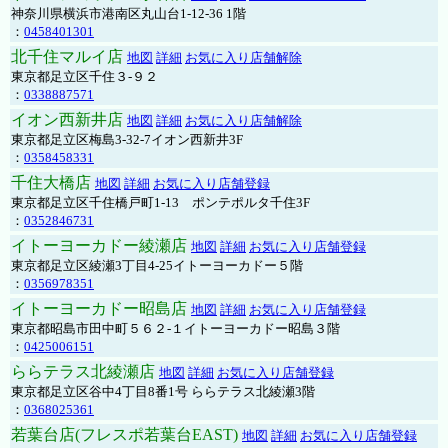
神奈川県横浜市港南区丸山台1-12-36 1階
：
0458401301
北千住マルイ店
地図
詳細
お気に入り店舗解除
東京都足立区千住３-９２
：
0338887571
イオン西新井店
地図
詳細
お気に入り店舗解除
東京都足立区梅島3-32-7イオン西新井3F
：
0358458331
千住大橋店
地図
詳細
お気に入り店舗登録
東京都足立区千住橋戸町1-13 ポンテポルタ千住3F
：
0352846731
イトーヨーカドー綾瀬店
地図
詳細
お気に入り店舗登録
東京都足立区綾瀬3丁目4-25イトーヨーカドー５階
：
0356978351
イトーヨーカドー昭島店
地図
詳細
お気に入り店舗登録
東京都昭島市田中町５６２-１イトーヨーカドー昭島３階
：
0425006151
ららテラス北綾瀬店
地図
詳細
お気に入り店舗登録
東京都足立区谷中4丁目8番1号 ららテラス北綾瀬3階
：
0368025361
若葉台店(フレスポ若葉台EAST)
地図
詳細
お気に入り店舗登録