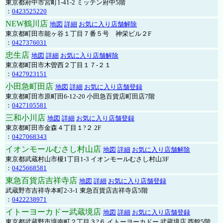
東京都府中市宮町1-41-2 ミッテン府中5階
：
0423525220
NEW鶴川店
地図
詳細
お気に入り店舗解除
東京都町田市能ヶ谷１丁目７番５号 神栄ビル２F
：
0427376031
忠生店
地図
詳細
お気に入り店舗解除
東京都町田市木曽西２丁目１７-２１
：
0427923151
小田急町田店
地図
詳細
お気に入り店舗登録
東京都町田市原町田6-12-20 小田急百貨店町田店7階
：
0427105581
三和小川店
地図
詳細
お気に入り店舗登録
東京都町田市金森４丁目１?２ 2F
：
0427068343
イオンモールむさし村山店
地図
詳細
お気に入り店舗解除
東京都武蔵村山市榎1丁目1-3 イオンモールむさし村山3F
：
0425668581
東急百貨店吉祥寺店
地図
詳細
お気に入り店舗登録
武蔵野市吉祥寺本町2-3-1 東急百貨店吉祥寺店5階
：
0422238971
イトーヨーカドー武蔵境店
地図
詳細
お気に入り店舗登録
東京都武蔵野市境南町２丁目３?６ イトーヨーカドー 武蔵境店 西館5階