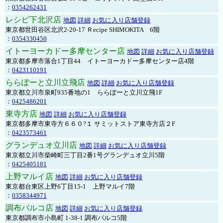
：
0354262431
レシピ下北沢店
地図
詳細
お気に入り店舗登録
東京都世田谷区北沢2-20-17 Ｒecipe SHIMOKITA 6階
：
0354330450
イトーヨーカドー多摩センター店
地図
詳細
お気に入り店舗登録
東京都多摩市落合1丁目44 イトーヨーカドー多摩センター店4階
：
0423110191
ららぽーと立川立飛店
地図
詳細
お気に入り店舗登録
東京都立川市泉町935番地の1 ららぽーと立川立飛1F
：
0425486201
東寺方店
地図
詳細
お気に入り店舗登録
東京都多摩市東寺方６６０?１ サミットストア東寺方店２F
：
0423573461
グランデュオ立川店
地図
詳細
お気に入り店舗登録
東京都立川市柴崎町三丁目2番1号グランデュオ立川5階
：
0425405181
上野マルイ店
地図
詳細
お気に入り店舗登録
東京都台東区上野6丁目15-1 上野マルイ7階
：
0358344971
調布パルコ店
地図
詳細
お気に入り店舗登録
東京都調布市小島町 1-38-1 調布パルコ5階