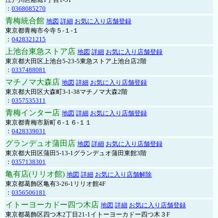
：
0368085270
青梅統合館
地図
詳細
お気に入り店舗登録
東京都青梅市今寺５-１-１
：
0428321215
上池台東急ストア店
地図
詳細
お気に入り店舗登録
東京都大田区上池台5-23-5東急ストア上池台店2階
：
0337488081
マチノマ大森店
地図
詳細
お気に入り店舗登録
東京都大田区大森町3-1-38マチノマ大森2階
：
0357535311
青梅インター店
地図
詳細
お気に入り店舗登録
東京都青梅市新町６-１６-１１
：
0428339031
グランデュオ蒲田店
地図
詳細
お気に入り店舗登録
東京都大田区蒲田5-13-1グランデュオ蒲田東館3階
：
0357138301
亀有店(リリオ館)
地図
詳細
お気に入り店舗解除
東京都葛飾区亀有3-26-1リリオ館4F
：
0356506181
イトーヨーカドー四つ木店
地図
詳細
お気に入り店舗登録
東京都葛飾区四つ木2丁目21-1イトーヨーカドー四つ木３F