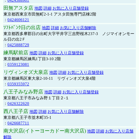
：
0424388901
田無アスタ店
地図
詳細
お気に入り店舗登録
東京都西東京市田無町2-1-1 アスタ田無専門店棟2階
：
0424606121
ｿﾌﾄﾊﾞﾝｸ日の出店
地図
詳細
お気に入り店舗解除
東京都西多摩郡日の出町大字平井字三吉野桜木237-3 ノジマイオンモー
ル日の出2Ｆ
：
0425888729
練馬駅前店
地図
詳細
お気に入り店舗登録
東京都練馬区練馬1丁目3-10 2階
：
0359123081
リヴィンオズ大泉店
地図
詳細
お気に入り店舗登録
東京都練馬区東大泉2-10-11 リヴィンオズ大泉4階
：
0359355972
八王子みなみ野店
地図
詳細
お気に入り店舗登録
東京都八王子市みなみ野１丁目２-１
：
0426322620
西八王子店
地図
詳細
お気に入り店舗解除
東京都八王子市並木町35-1
：
0426687711
南大沢店(イトーヨーカドー南大沢店)
地図
詳細
お気に入り店舗
解除