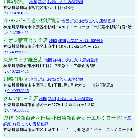
川崎水沢店
地図
詳細
お気に入り店舗登録
神奈川県川崎市宮前区水沢2丁目3番8号
：
0449781611
ｲﾄｰﾖｰｶﾄﾞｰ武蔵小杉駅前店
地図
詳細
お気に入り店舗登録
神奈川県川崎市中原区小杉町3-420イトーヨーカドー武蔵小杉駅前店5階
：
0447380611
イオン新百合ヶ丘店
地図
詳細
お気に入り店舗登録
神奈川県川崎市麻生区上麻生1-19イオン新百合ヶ丘5F
：
0449590071
東急ストア鎌倉店
地図
詳細
お気に入り店舗登録
神奈川県鎌倉市小町1丁目2-12東急ストア鎌倉店5階
：
0467237481
川崎枡形店
地図
詳細
お気に入り店舗登録
神奈川県川崎市多摩区枡形1丁目5番1号ヤオコー川崎枡形店3F
：
0449333315
クロス向ヶ丘店
地図
詳細
お気に入り店舗登録
神奈川県川崎市多摩区登戸2779-1 クロス向ヶ丘3階
：
0449118671
ｿﾌﾄﾊﾞﾝｸ新百合ヶ丘店(小田急新百合ヶ丘エルミロード)
地図
詳細
お気に入り店舗登録
神奈川県川崎市麻生区上麻生１-４-１ 小田急新百合ヶ丘エルミロード4
Ｆ