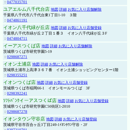
：
0477035701
ユアエルム八千代台店
地図
詳細
お気に入り店舗解除
千葉県八千代市八千代台東1丁目1-10 ３階
：
0474861191
イオン八千代緑が丘店
地図
詳細
お気に入り店舗登録
千葉県八千代市緑が丘２丁目１番３ イオン八千代緑が丘３F
：
0474804711
イーアスつくば店
地図
詳細
お気に入り店舗解除
茨城県つくば市研究学園5-19
：
0298687271
イオン土浦店
地図
詳細
お気に入り店舗解除
茨城県土浦市上高津３６７番 イオン土浦ショッピングセンター1階
：
0298355251
イオンつくば店
地図
詳細
お気に入り店舗登録
茨城県つくば市稲岡66-1 イオンモールつくば 3F
：
0298392241
ｿﾌﾄﾊﾞﾝｸイーアスつくば店
地図
詳細
お気に入り店舗登録
茨城県つくば市研究学園C50街区1-2010
：
0298687278
イオンタウン守谷店
地図
詳細
お気に入り店舗登録
茨城県守谷市百合ヶ丘3丁目249-1ｲｵﾝﾀｳﾝ守谷・2F
：
0297210701