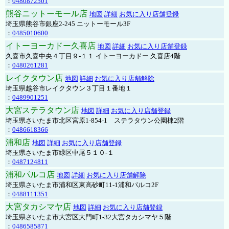
：
0480872501
熊谷ニットーモール店
地図
詳細
お気に入り店舗登録
埼玉県熊谷市銀座2-245 ニットーモール3F
：
0485010600
イトーヨーカドー久喜店
地図
詳細
お気に入り店舗登録
久喜市久喜中央４丁目９-１１ イトーヨーカドー 久喜店4階
：
0480261281
レイクタウン店
地図
詳細
お気に入り店舗解除
埼玉県越谷市レイクタウン３丁目１番地１
：
0489901251
大宮ステラタウン店
地図
詳細
お気に入り店舗登録
埼玉県さいたま市北区宮原1-854-1 ステラタウン公園棟2階
：
0486618366
浦和店
地図
詳細
お気に入り店舗登録
埼玉県さいたま市緑区中尾５１０-１
：
0487124811
浦和パルコ店
地図
詳細
お気に入り店舗解除
埼玉県さいたま市浦和区東高砂町11-1浦和パルコ2F
：
0488111351
大宮タカシマヤ店
地図
詳細
お気に入り店舗登録
埼玉県さいたま市大宮区大門町1-32大宮タカシマヤ５階
：
0486585871