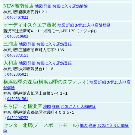
NEW湘南台店
地図
詳細
お気に入り店舗解除
神奈川県藤沢市円行1-2-1
：
0466467822
オーディオスクエア藤沢
地図
詳細
お気に入り店舗登録
藤沢市辻堂新町4-1-1 湘南モールFILL2F（ノジマ内）
：
0466310603
三浦店
地図
詳細
お気に入り店舗登録
神奈川県三浦市初声町入江字2-186-1
：
0468873151
大和店
地図
詳細
お気に入り店舗登録
神奈川県大和市深見台1-1-18
：
0462005021
横浜四季の森店(横浜四季の森フォレオ)
地図
詳細
お気に入り店
舗解除
神奈川県横浜市旭区上白根３-４１-１
：
0459581561
ららぽーと横浜店
地図
詳細
お気に入り店舗解除
神奈川県横浜市都筑区池辺町４０３５-１
：
0459296252
センター北店(ノースポートモール)
地図
詳細
お気に入り店舗解
除