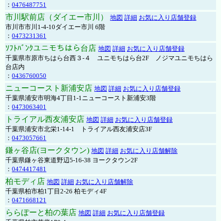
：
0476487751
市川駅前店（ダイエー市川）
地図
詳細
お気に入り店舗登録
市川市市川1-4-10ダイエー市川 6階
：
0473231361
ｿﾌﾄﾊﾞﾝｸユニモちはら台店
地図
詳細
お気に入り店舗登録
千葉県市原市ちはら台西３-４ ユニモちはら台2F ノジマユニモちはら
台店内
：
0436760050
ニューコースト新浦安店
地図
詳細
お気に入り店舗登録
千葉県浦安市明海4丁目1-1ニューコースト新浦安3階
：
0473063401
トライアル西友浦安店
地図
詳細
お気に入り店舗登録
千葉県浦安市北栄1-14-1 トライアル西友浦安店3F
：
0473057661
鎌ヶ谷店(ヨークタウン)
地図
詳細
お気に入り店舗解除
千葉県鎌ヶ谷東道野辺5-16-38 ヨークタウン2F
：
0474417481
柏モディ店
地図
詳細
お気に入り店舗解除
千葉県柏市柏1丁目2-26 柏モディ4F
：
0471668121
ららぽーと柏の葉店
地図
詳細
お気に入り店舗登録