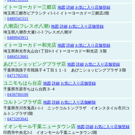
イトーヨーカドー三郷店
地図
詳細
お気に入り店舗登録
埼玉県三郷市ピアラシティ1-1-1 イトーヨーカドー三郷店2階
：
0489541511
八潮店(フレスポ八潮)
地図
詳細
お気に入り店舗登録
埼玉県八潮市大瀬1-1-3 フレスポ八潮3F
：
0489943911
イトーヨーカドー和光店
地図
詳細
お気に入り店舗登録
埼玉県和光市丸山台1丁目9-3 イトーヨーカドー和光店 ３階
：
0484513661
あびこショッピングプラザ店
地図
詳細
お気に入り店舗登録
千葉県我孫子市我孫子４丁目１１-１ あびこショッピングプラザ３階
：
0471792161
ユニモちはら台店
地図
詳細
お気に入り店舗登録
千葉県市原市ちはら台西３-４
：
0436760100
コルトンプラザ店
地図
詳細
お気に入り店舗解除
千葉県市川市鬼高1-1-1 ニッケコルトンプラザ イオンスタイル市川コ
ルトンプラザ3階
：
0473203041
イオンモール千葉ニュータウン店
地図
詳細
お気に入り店舗登録
印西市中央北3-2 イオンモール千葉ニュータウン2階