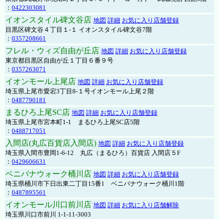
：
0422303081
イオンスタイル碑文谷店
地図
詳細
お気に入り店舗登録
目黒区碑文谷４丁目１-１ イオンスタイル碑文谷7階
：
0357208661
フレル・ウィズ自由が丘店
地図
詳細
お気に入り店舗登録
東京都目黒区自由が丘１丁目６番９号
：
0357263071
イオンモール上尾店
地図
詳細
お気に入り店舗登録
埼玉県上尾市愛宕3丁目8-１号イオンモール上尾２階
：
0487790181
まるひろ上尾SC店
地図
詳細
お気に入り店舗登録
埼玉県上尾市宮本町1-1 まるひろ上尾SC店5階
：
0488717051
入間店(丸広百貨店入間店)
地図
詳細
お気に入り店舗登録
埼玉県入間市豊岡1-6-12 丸広（まるひろ）百貨店 入間店５F
：
0429606631
ベニバナウォーク桶川店
地図
詳細
お気に入り店舗登録
埼玉県桶川市下日出東二丁目15番1 ベニバナウォーク桶川1階
：
0487895561
イオンモール川口前川店
地図
詳細
お気に入り店舗解除
埼玉県川口市前川 1-1-11-3003