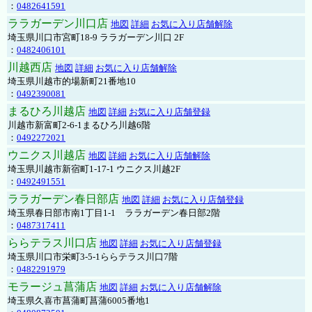
：
0482641591
ララガーデン川口店
地図
詳細
お気に入り店舗解除
埼玉県川口市宮町18-9 ララガーデン川口 2F
：
0482406101
川越西店
地図
詳細
お気に入り店舗解除
埼玉県川越市的場新町21番地10
：
0492390081
まるひろ川越店
地図
詳細
お気に入り店舗登録
川越市新富町2-6-1まるひろ川越6階
：
0492272021
ウニクス川越店
地図
詳細
お気に入り店舗解除
埼玉県川越市新宿町1-17-1 ウニクス川越2F
：
0492491551
ララガーデン春日部店
地図
詳細
お気に入り店舗登録
埼玉県春日部市南1丁目1-1 ララガーデン春日部2階
：
0487317411
ららテラス川口店
地図
詳細
お気に入り店舗登録
埼玉県川口市栄町3-5-1ららテラス川口7階
：
0482291979
モラージュ菖蒲店
地図
詳細
お気に入り店舗解除
埼玉県久喜市菖蒲町菖蒲6005番地1