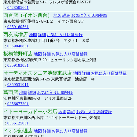
東京都稲城市若葉台2-1-1 フレスポ若葉台EAST2F
：
0423505661
西台店（イオン西台）
地図
詳細
お気に入り店舗登録
東京都板橋区蓮根３-８-１２ イオン西台３F
：
0359160561
西友成増店
地図
詳細
お気に入り店舗登録
東京都板橋区成増3丁目11番3号 アクト1 ３階
：
0359040831
板橋前野町店
地図
詳細
お気に入り店舗登録
東京都板橋区前野町3-20-1ヒューリック志村坂上2階
：
0359183031
オーディオスクエア池袋東武店
地図
詳細
お気に入り店舗登録
東京都豊島区西池袋1-1-25 東武百貨店 池袋店 4F
：
0359531011
葛西店
地図
詳細
お気に入り店舗登録
江戸川区東葛西9-3-3 アリオ葛西店2F
：
0356677301
イトーヨーカドー小岩店
地図
詳細
お気に入り店舗登録
東京都江戸川区西小岩1-24-1イトーヨーカドー小岩5階
：
0356125051
イオン船堀店
地図
詳細
お気に入り店舗登録
江戸川区船堀1丁目1-51