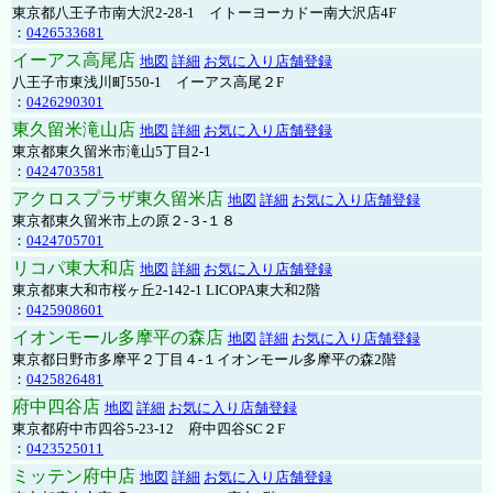
東京都八王子市南大沢2-28-1 イトーヨーカドー南大沢店4F
：
0426533681
イーアス高尾店
地図
詳細
お気に入り店舗登録
八王子市東浅川町550-1 イーアス高尾２F
：
0426290301
東久留米滝山店
地図
詳細
お気に入り店舗登録
東京都東久留米市滝山5丁目2-1
：
0424703581
アクロスプラザ東久留米店
地図
詳細
お気に入り店舗登録
東京都東久留米市上の原２-３-１８
：
0424705701
リコパ東大和店
地図
詳細
お気に入り店舗登録
東京都東大和市桜ヶ丘2-142-1 LICOPA東大和2階
：
0425908601
イオンモール多摩平の森店
地図
詳細
お気に入り店舗登録
東京都日野市多摩平２丁目４-１イオンモール多摩平の森2階
：
0425826481
府中四谷店
地図
詳細
お気に入り店舗登録
東京都府中市四谷5-23-12 府中四谷SC２F
：
0423525011
ミッテン府中店
地図
詳細
お気に入り店舗登録