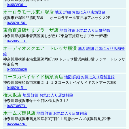
：
0468393611
オーロラモール東戸塚店
地図
詳細
お気に入り店舗登録
横浜市戸塚区品濃町536-1 オーロラモール東戸塚アネックス2F
：
0458201561
東急百貨店たまプラーザ店
地図
詳細
お気に入り店舗登録
神奈川県横浜市青葉区美しが丘1-7東急百貨店たまプラーザ5階
：
0459051131
オーディオスクエア トレッサ横浜
地図
詳細
お気に入り店舗登
録
神奈川県横浜市港北区師岡町700 トレッサ横浜南棟3階 ノジマ トレッサ
横浜店内
：
0455335629
コースカベイサイド横須賀店
地図
詳細
お気に入り店舗登録
神奈川県横須賀市本町２-１-１２コースカベイサイドストアーズ3階
：
0468201511
権太坂店
地図
詳細
お気に入り店舗解除
神奈川県横浜市保土ケ谷区権太坂 3-1-3
：
0457305731
ホームズ鶴見店
地図
詳細
お気に入り店舗解除
神奈川県横浜市鶴見区岸谷3丁目9-1 島忠ホームズ横浜鶴見店2階
：
0455842261