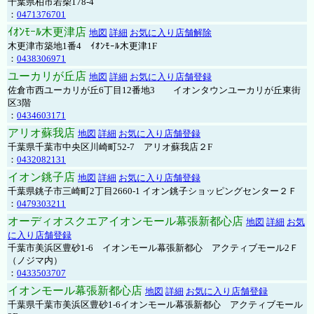
千葉県柏市若柴178-4
：
0471376701
ｲｵﾝﾓｰﾙ木更津店
地図
詳細
お気に入り店舗解除
木更津市築地1番4 ｲｵﾝﾓｰﾙ木更津1F
：
0438306971
ユーカリが丘店
地図
詳細
お気に入り店舗登録
佐倉市西ユーカリが丘6丁目12番地3 イオンタウンユーカリが丘東街
区3階
：
0434603171
アリオ蘇我店
地図
詳細
お気に入り店舗登録
千葉県千葉市中央区川崎町52-7 アリオ蘇我店２F
：
0432082131
イオン銚子店
地図
詳細
お気に入り店舗登録
千葉県銚子市三崎町2丁目2660-1 イオン銚子ショッピングセンター２Ｆ
：
0479303211
オーディオスクエアイオンモール幕張新都心店
地図
詳細
お気
に入り店舗登録
千葉市美浜区豊砂1-6 イオンモール幕張新都心 アクティブモール2Ｆ
（ノジマ内）
：
0433503707
イオンモール幕張新都心店
地図
詳細
お気に入り店舗登録
千葉県千葉市美浜区豊砂1-6イオンモール幕張新都心 アクティブモール