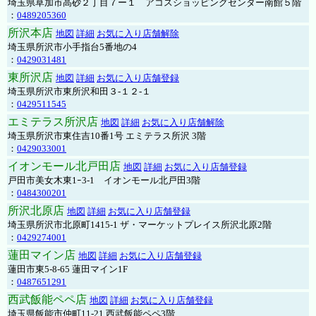
埼玉県草加市高砂２丁目７ー１ アコスショッピングセンター南館５階
：
0489205360
所沢本店
地図
詳細
お気に入り店舗解除
埼玉県所沢市小手指台5番地の4
：
0429031481
東所沢店
地図
詳細
お気に入り店舗登録
埼玉県所沢市東所沢和田３-１２-１
：
0429511545
エミテラス所沢店
地図
詳細
お気に入り店舗解除
埼玉県所沢市東住吉10番1号 エミテラス所沢 3階
：
0429033001
イオンモール北戸田店
地図
詳細
お気に入り店舗登録
戸田市美女木東1ｰ3‐1 イオンモール北戸田3階
：
0484300201
所沢北原店
地図
詳細
お気に入り店舗登録
埼玉県所沢市北原町1415-1 ザ・マーケットプレイス所沢北原2階
：
0429274001
蓮田マイン店
地図
詳細
お気に入り店舗登録
蓮田市東5-8-65 蓮田マイン1F
：
0487651291
西武飯能ペペ店
地図
詳細
お気に入り店舗登録
埼玉県飯能市仲町11-21 西武飯能ペペ3階