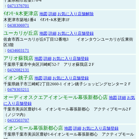
千葉県柏市若柴178-4
：
0471376701
ｲｵﾝﾓｰﾙ木更津店
地図
詳細
お気に入り店舗解除
木更津市築地1番4 ｲｵﾝﾓｰﾙ木更津1F
：
0438306971
ユーカリが丘店
地図
詳細
お気に入り店舗登録
佐倉市西ユーカリが丘6丁目12番地3 イオンタウンユーカリが丘東街
区3階
：
0434603171
アリオ蘇我店
地図
詳細
お気に入り店舗登録
千葉県千葉市中央区川崎町52-7 アリオ蘇我店２F
：
0432082131
イオン銚子店
地図
詳細
お気に入り店舗登録
千葉県銚子市三崎町2丁目2660-1 イオン銚子ショッピングセンター２Ｆ
：
0479303211
オーディオスクエアイオンモール幕張新都心店
地図
詳細
お気
に入り店舗登録
千葉市美浜区豊砂1-6 イオンモール幕張新都心 アクティブモール2Ｆ
（ノジマ内）
：
0433503707
イオンモール幕張新都心店
地図
詳細
お気に入り店舗登録
千葉県千葉市美浜区豊砂1-6イオンモール幕張新都心 アクティブモール