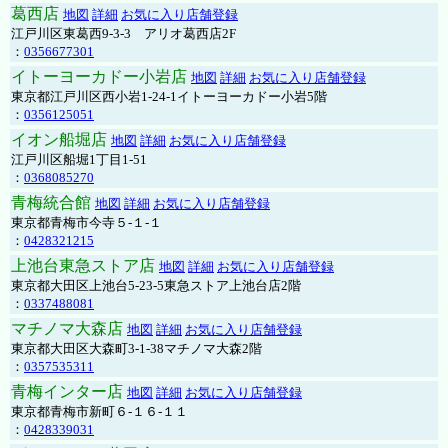
葛西店
地図
詳細
お気に入り店舗登録
江戸川区東葛西9-3-3 アリオ葛西店2F
：
0356677301
イトーヨーカドー小岩店
地図
詳細
お気に入り店舗登録
東京都江戸川区西小岩1-24-1イトーヨーカドー小岩5階
：
0356125051
イオン船堀店
地図
詳細
お気に入り店舗登録
江戸川区船堀1丁目1-51
：
0368085270
青梅統合館
地図
詳細
お気に入り店舗登録
東京都青梅市今寺５-１-１
：
0428321215
上池台東急ストア店
地図
詳細
お気に入り店舗登録
東京都大田区上池台5-23-5東急ストア上池台店2階
：
0337488081
マチノマ大森店
地図
詳細
お気に入り店舗登録
東京都大田区大森町3-1-38マチノマ大森2階
：
0357535311
青梅インター店
地図
詳細
お気に入り店舗登録
東京都青梅市新町６-１６-１１
：
0428339031