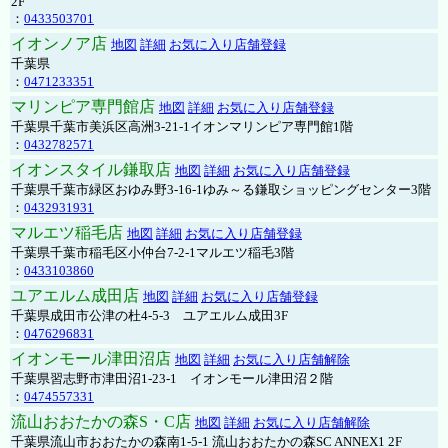
2F
：
0433503701
イオンノア店
地図
詳細
お気に入り店舗登録
千葉県
：
0471233351
マリンピア専門館店
地図
詳細
お気に入り店舗登録
千葉県千葉市美浜区高洲3-21-1イオンマリンピア専門館1階
：
0432782571
イオンスタイル鎌取店
地図
詳細
お気に入り店舗登録
千葉県千葉市緑区おゆみ野3-16-1ゆみ～る鎌取ショッピングセンター3階
：
0432931931
マルエツ稲毛店
地図
詳細
お気に入り店舗登録
千葉県千葉市稲毛区小仲台7-2-1マルエツ稲毛3階
：
0433103860
ユアエルム成田店
地図
詳細
お気に入り店舗登録
千葉県成田市公津の杜4-5-3 ユアエルム成田3F
：
0476296831
イオンモール津田沼店
地図
詳細
お気に入り店舗解除
千葉県習志野市津田沼1-23-1 イオンモール津田沼２階
：
0474557331
流山おおたかの森S・C店
地図
詳細
お気に入り店舗解除
千葉県流山市おおたかの森南1-5-1 流山おおたかの森SC ANNEX1 2F