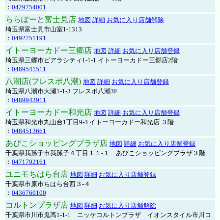
：
0429754001
ららぽーと富士見店
地図
詳細
お気に入り店舗解除
埼玉県富士見市山室1-1313
：
0492751191
イトーヨーカドー三郷店
地図
詳細
お気に入り店舗登録
埼玉県三郷市ピアラシティ1-1-1 イトーヨーカドー三郷店2階
：
0489541511
八潮店(フレスポ八潮)
地図
詳細
お気に入り店舗登録
埼玉県八潮市大瀬1-1-3 フレスポ八潮3F
：
0489943911
イトーヨーカドー和光店
地図
詳細
お気に入り店舗登録
埼玉県和光市丸山台1丁目9-3 イトーヨーカドー和光店 ３階
：
0484513661
あびこショッピングプラザ店
地図
詳細
お気に入り店舗登録
千葉県我孫子市我孫子４丁目１１-１ あびこショッピングプラザ３階
：
0471792161
ユニモちはら台店
地図
詳細
お気に入り店舗登録
千葉県市原市ちはら台西３-４
：
0436760100
コルトンプラザ店
地図
詳細
お気に入り店舗解除
千葉県市川市鬼高1-1-1 ニッケコルトンプラザ イオンスタイル市川コ