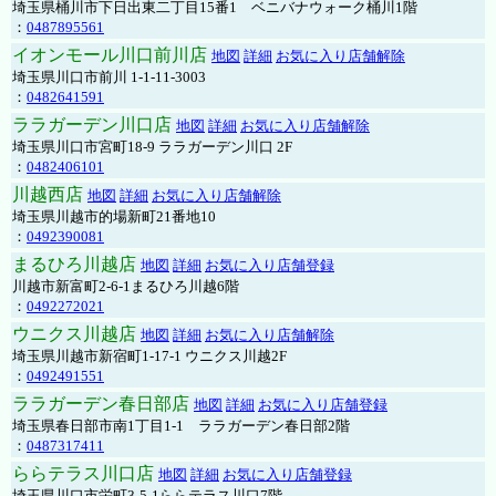
埼玉県桶川市下日出東二丁目15番1 ベニバナウォーク桶川1階
：
0487895561
イオンモール川口前川店
地図
詳細
お気に入り店舗解除
埼玉県川口市前川 1-1-11-3003
：
0482641591
ララガーデン川口店
地図
詳細
お気に入り店舗解除
埼玉県川口市宮町18-9 ララガーデン川口 2F
：
0482406101
川越西店
地図
詳細
お気に入り店舗解除
埼玉県川越市的場新町21番地10
：
0492390081
まるひろ川越店
地図
詳細
お気に入り店舗登録
川越市新富町2-6-1まるひろ川越6階
：
0492272021
ウニクス川越店
地図
詳細
お気に入り店舗解除
埼玉県川越市新宿町1-17-1 ウニクス川越2F
：
0492491551
ララガーデン春日部店
地図
詳細
お気に入り店舗登録
埼玉県春日部市南1丁目1-1 ララガーデン春日部2階
：
0487317411
ららテラス川口店
地図
詳細
お気に入り店舗登録
埼玉県川口市栄町3-5-1ららテラス川口7階