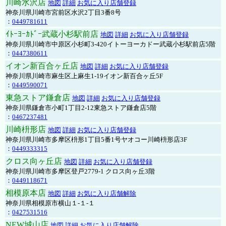
川崎水沢店
地図
詳細
お気に入り店舗登録
神奈川県川崎市宮前区水沢2丁目3番8号
：
0449781611
ｲﾄｰﾖｰｶﾄﾞｰ武蔵小杉駅前店
地図
詳細
お気に入り店舗登録
神奈川県川崎市中原区小杉町3-420イトーヨーカドー武蔵小杉駅前店5階
：
0447380611
イオン新百合ヶ丘店
地図
詳細
お気に入り店舗登録
神奈川県川崎市麻生区上麻生1-19イオン新百合ヶ丘5F
：
0449590071
東急ストア鎌倉店
地図
詳細
お気に入り店舗登録
神奈川県鎌倉市小町1丁目2-12東急ストア鎌倉店5階
：
0467237481
川崎枡形店
地図
詳細
お気に入り店舗登録
神奈川県川崎市多摩区枡形1丁目5番1号ヤオコー川崎枡形店3F
：
0449333315
クロス向ヶ丘店
地図
詳細
お気に入り店舗登録
神奈川県川崎市多摩区登戸2779-1 クロス向ヶ丘3階
：
0449118671
相模原本店
地図
詳細
お気に入り店舗解除
神奈川県相模原市横山１-１-１
：
0427531516
NEW城山店
地図
詳細
お気に入り店舗解除