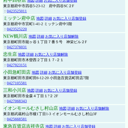
府中四谷店
地図
詳細
お気に入り店舗登録
東京都府中市四谷5-23-12 府中四谷SC２F
：
0423525011
ミッテン府中店
地図
詳細
お気に入り店舗登録
東京都府中市宮町1-41-2 ミッテン府中5階
：
0423525220
NEW鶴川店
地図
詳細
お気に入り店舗解除
東京都町田市能ヶ谷１丁目７番５号 神栄ビル２F
：
0427376031
忠生店
地図
詳細
お気に入り店舗解除
東京都町田市木曽西２丁目１７-２１
：
0427923151
小田急町田店
地図
詳細
お気に入り店舗登録
東京都町田市原町田6-12-20 小田急百貨店町田店7階
：
0427105581
三和小川店
地図
詳細
お気に入り店舗登録
東京都町田市金森４丁目１?２ 2F
：
0427068343
イオンモールむさし村山店
地図
詳細
お気に入り店舗解除
東京都武蔵村山市榎1丁目1-3 イオンモールむさし村山3F
：
0425668581
東急百貨店吉祥寺店
地図
詳細
お気に入り店舗登録