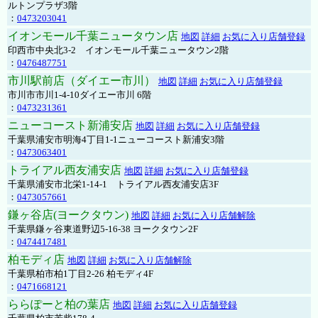
ルトンプラザ3階
：
0473203041
イオンモール千葉ニュータウン店
地図
詳細
お気に入り店舗登録
印西市中央北3-2 イオンモール千葉ニュータウン2階
：
0476487751
市川駅前店（ダイエー市川）
地図
詳細
お気に入り店舗登録
市川市市川1-4-10ダイエー市川 6階
：
0473231361
ニューコースト新浦安店
地図
詳細
お気に入り店舗登録
千葉県浦安市明海4丁目1-1ニューコースト新浦安3階
：
0473063401
トライアル西友浦安店
地図
詳細
お気に入り店舗登録
千葉県浦安市北栄1-14-1 トライアル西友浦安店3F
：
0473057661
鎌ヶ谷店(ヨークタウン)
地図
詳細
お気に入り店舗解除
千葉県鎌ヶ谷東道野辺5-16-38 ヨークタウン2F
：
0474417481
柏モディ店
地図
詳細
お気に入り店舗解除
千葉県柏市柏1丁目2-26 柏モディ4F
：
0471668121
ららぽーと柏の葉店
地図
詳細
お気に入り店舗登録