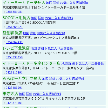
イトーヨーカドー曳舟店
地図
詳細
お気に入り店舗解除
東京都墨田区京島１丁目２-１イトーヨーカドー曳舟店４階
：
0356551051
SOCOLA用賀店
地図
詳細
お気に入り店舗登録
世田谷区上用賀6-6-6 SOCOLA用賀3階
：
0354265021
経堂駅前店
地図
詳細
お気に入り店舗登録
東京都世田谷区宮坂2-19-5ピーコックストア経堂店B1F
：
0354262431
レシピ下北沢店
地図
詳細
お気に入り店舗登録
東京都世田谷区北沢2-20-17 Ｒecipe SHIMOKITA 6階
：
0354330450
イトーヨーカドー多摩センター店
地図
詳細
お気に入り店舗登録
東京都多摩市落合1丁目44 イトーヨーカドー多摩センター店4階
：
0423110191
ららぽーと立川立飛店
地図
詳細
お気に入り店舗登録
東京都立川市泉町935番地の1 ららぽーと立川立飛1F
：
0425486201
東寺方店
地図
詳細
お気に入り店舗登録
東京都多摩市東寺方６６０?１ サミットストア東寺方店２F
：
0423573461