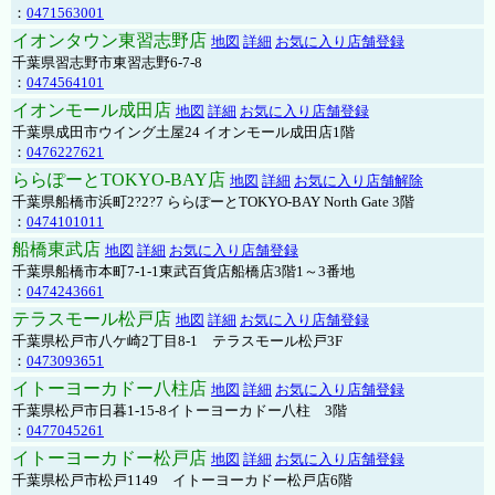
：
0471563001
イオンタウン東習志野店
地図
詳細
お気に入り店舗登録
千葉県習志野市東習志野6-7-8
：
0474564101
イオンモール成田店
地図
詳細
お気に入り店舗登録
千葉県成田市ウイング土屋24 イオンモール成田店1階
：
0476227621
ららぽーとTOKYO-BAY店
地図
詳細
お気に入り店舗解除
千葉県船橋市浜町2?2?7 ららぽーとTOKYO-BAY North Gate 3階
：
0474101011
船橋東武店
地図
詳細
お気に入り店舗登録
千葉県船橋市本町7-1-1東武百貨店船橋店3階1～3番地
：
0474243661
テラスモール松戸店
地図
詳細
お気に入り店舗登録
千葉県松戸市八ケ崎2丁目8-1 テラスモール松戸3F
：
0473093651
イトーヨーカドー八柱店
地図
詳細
お気に入り店舗登録
千葉県松戸市日暮1-15-8イトーヨーカドー八柱 3階
：
0477045261
イトーヨーカドー松戸店
地図
詳細
お気に入り店舗登録
千葉県松戸市松戸1149 イトーヨーカドー松戸店6階