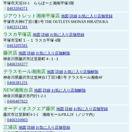
平塚市天沼10-1 ららぽーと湘南平塚3階
：
0463204371
ジアウトレット湘南平塚店
地図
詳細
お気に入り店舗登録
平塚市大神8丁目1番1号 THE OUTLETS SHONAN HIRATSUKA
：
0463511581
ラスカ平塚店
地図
詳細
お気に入り店舗登録
平塚市宝町１－１ ラスカ平塚 4階
：
0463205581
藤沢店
地図
詳細
お気に入り店舗解除
神奈川県藤沢市辻堂新町４-１-１
：
0466316377
テラスモール湘南店
地図
詳細
お気に入り店舗解除
神奈川県藤沢市辻堂神台1丁目3番1号 テラスモール湘南4F
：
0466381251
NEW湘南台店
地図
詳細
お気に入り店舗解除
神奈川県藤沢市円行1-2-1
：
0466467822
オーディオスクエア藤沢
地図
詳細
お気に入り店舗登録
藤沢市辻堂新町4-1-1 湘南モールFILL2F（ノジマ内）
：
0466310603
三浦店
地図
詳細
お気に入り店舗登録