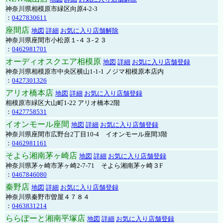
神奈川県相模原市緑区向原4-2-3
：
0427830611
座間店
地図
詳細
お気に入り店舗解除
神奈川県座間市小松原１-４３-２３
：
0462981701
オーディオスクエア相模原
地図
詳細
お気に入り店舗登録
神奈川県相模原市中央区横山1-1-1 ノジマ相模原本店内
：
0427301326
アリオ橋本店
地図
詳細
お気に入り店舗登録
相模原市緑区大山町1-22 アリオ橋本2階
：
0427758531
イオンモール座間
地図
詳細
お気に入り店舗登録
神奈川県座間市広野台2丁目10-4 イオンモール座間3階
：
0462981161
そよら湘南茅ヶ崎店
地図
詳細
お気に入り店舗登録
神奈川県茅ヶ崎市茅ヶ崎2‐7‐71 そよら湘南茅ヶ崎３F
：
0467846080
秦野店
地図
詳細
お気に入り店舗登録
神奈川県秦野市曽屋４７８４
：
0463831214
ららぽーと湘南平塚店
地図
詳細
お気に入り店舗登録