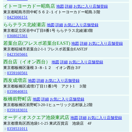
イトーヨーカドー昭島店
地図
詳細
お気に入り店舗登録
東京都昭島市田中町５６２-１イトーヨーカドー昭島３階
：
0425006151
ららテラス北綾瀬店
地図
詳細
お気に入り店舗登録
東京都足立区谷中4丁目8番1号 ららテラス北綾瀬3階
：
0368025361
若葉台店(フレスポ若葉台EAST)
地図
詳細
お気に入り店舗登録
東京都稲城市若葉台2-1-1 フレスポ若葉台EAST2F
：
0423505661
西台店（イオン西台）
地図
詳細
お気に入り店舗登録
東京都板橋区蓮根３-８-１２ イオン西台３F
：
0359160561
西友成増店
地図
詳細
お気に入り店舗登録
東京都板橋区成増3丁目11番3号 アクト1 ３階
：
0359040831
板橋前野町店
地図
詳細
お気に入り店舗登録
東京都板橋区前野町3-20-1ヒューリック志村坂上2階
：
0359183031
オーディオスクエア池袋東武店
地図
詳細
お気に入り店舗登録
東京都豊島区西池袋1-1-25 東武百貨店 池袋店 4F
：
0359531011