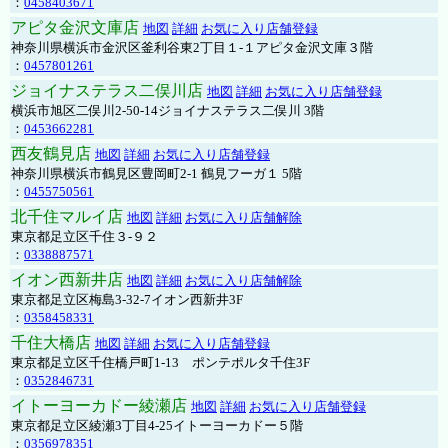
：
0458403671
アピタ金沢文庫店
地図
詳細
お気に入り店舗登録
神奈川県横浜市金沢区釜利谷東2丁目１-１アピタ金沢文庫３階
：
0457801261
ジョイナステラス二俣川店
地図
詳細
お気に入り店舗登録
横浜市旭区二俣川2-50-14ジョイナステラス二俣川 3階
：
0453662281
西友鶴見店
地図
詳細
お気に入り店舗登録
神奈川県横浜市鶴見区豊岡町2-1 鶴見フーガ１ 5階
：
0455750561
北千住マルイ店
地図
詳細
お気に入り店舗解除
東京都足立区千住３-９２
：
0338887571
イオン西新井店
地図
詳細
お気に入り店舗解除
東京都足立区梅島3-32-7イオン西新井3F
：
0358458331
千住大橋店
地図
詳細
お気に入り店舗登録
東京都足立区千住橋戸町1-13 ポンテポルタ千住3F
：
0352846731
イトーヨーカドー綾瀬店
地図
詳細
お気に入り店舗登録
東京都足立区綾瀬3丁目4-25イトーヨーカドー５階
：
0356978351