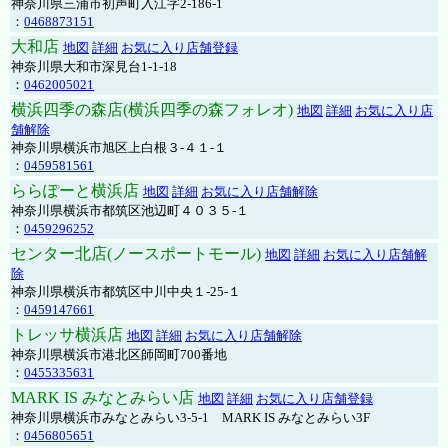
神奈川県三浦市初声町入江字2-186-1
：
0468873151
大和店
地図
詳細
お気に入り店舗登録
神奈川県大和市深見台1-1-18
：
0462005021
横浜四季の森店(横浜四季の森フォレオ)
地図
詳細
お気に入り店
舗解除
神奈川県横浜市旭区上白根３-４１-１
：
0459581561
ららぽーと横浜店
地図
詳細
お気に入り店舗解除
神奈川県横浜市都筑区池辺町４０３５-１
：
0459296252
センター北店(ノースポートモール)
地図
詳細
お気に入り店舗解
除
神奈川県横浜市都筑区中川中央１-25-１
：
0459147661
トレッサ横浜店
地図
詳細
お気に入り店舗解除
神奈川県横浜市港北区師岡町700番地
：
0455335631
MARK IS みなとみらい店
地図
詳細
お気に入り店舗登録
神奈川県横浜市みなとみらい3-5-1 MARK IS みなとみらい3F
：
0456805651