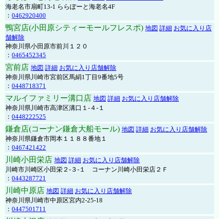
海老名市扇町13-1 ららぽーと海老名4F
：
0462920400
鴨宮店(小田原シティーモールフレスポ)
地図
詳細
お気に入り店
舗解除
神奈川県小田原市前川１２０
：
0465452345
宮前店
地図
詳細
お気に入り店舗解除
神奈川県川崎市宮前区馬絹1丁目9番地5号
：
0448718371
マルイファミリー溝口店
地図
詳細
お気に入り店舗解除
神奈川県川崎市高津区溝口１-４-１
：
0448222525
鎌倉店(コーナン鎌倉大船モール)
地図
詳細
お気に入り店舗解除
神奈川県鎌倉市岡本１１８８番地１
：
0467421422
川崎小田栄店
地図
詳細
お気に入り店舗解除
川崎市川崎区小田栄２‐３‐１ コーナン川崎小田栄店２Ｆ
：
0443287721
川崎中原店
地図
詳細
お気に入り店舗解除
神奈川県川崎市中原区宮内2-25-18
：
0447501711