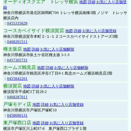
オーディオスクエア トレッサ横浜
地図
詳細
お気に入り店舗登
録
神奈川県横浜市港北区師岡町700 トレッサ横浜南棟3階 ノジマ トレッサ
横浜店内
：
0455335629
コースカベイサイド横須賀店
地図
詳細
お気に入り店舗登録
神奈川県横須賀市本町２-１-１２コースカベイサイドストアーズ3階
：
0468201511
権太坂店
地図
詳細
お気に入り店舗解除
神奈川県横浜市保土ケ谷区権太坂 3-1-3
：
0457305731
ホームズ鶴見店
地図
詳細
お気に入り店舗解除
神奈川県横浜市鶴見区岸谷3丁目9-1 島忠ホームズ横浜鶴見店2階
：
0455842261
横須賀店
地図
詳細
お気に入り店舗解除
横須賀市平成町3丁目28-2
：
0468287011
戸塚モディ店
地図
詳細
お気に入り店舗登録
神奈川県横浜市戸塚区戸塚町10
：
0458696131
東戸塚西口店
地図
詳細
お気に入り店舗登録
横浜市戸塚区川上町87-8 東戸塚西口プラザ１階