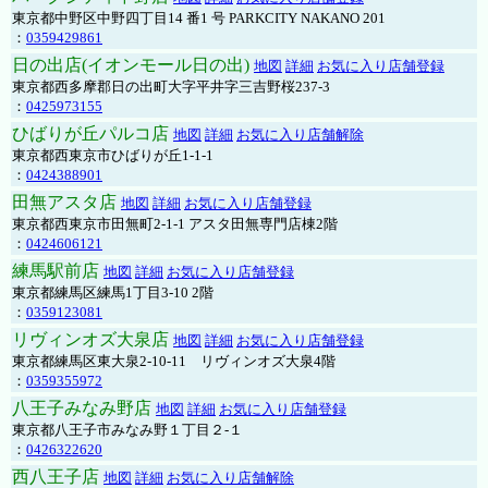
東京都中野区中野四丁目14 番1 号 PARKCITY NAKANO 201
：
0359429861
日の出店(イオンモール日の出)
地図
詳細
お気に入り店舗登録
東京都西多摩郡日の出町大字平井字三吉野桜237-3
：
0425973155
ひばりが丘パルコ店
地図
詳細
お気に入り店舗解除
東京都西東京市ひばりが丘1-1-1
：
0424388901
田無アスタ店
地図
詳細
お気に入り店舗登録
東京都西東京市田無町2-1-1 アスタ田無専門店棟2階
：
0424606121
練馬駅前店
地図
詳細
お気に入り店舗登録
東京都練馬区練馬1丁目3-10 2階
：
0359123081
リヴィンオズ大泉店
地図
詳細
お気に入り店舗登録
東京都練馬区東大泉2-10-11 リヴィンオズ大泉4階
：
0359355972
八王子みなみ野店
地図
詳細
お気に入り店舗登録
東京都八王子市みなみ野１丁目２-１
：
0426322620
西八王子店
地図
詳細
お気に入り店舗解除