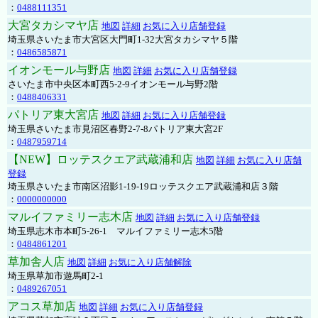
：
0488111351
大宮タカシマヤ店
地図
詳細
お気に入り店舗登録
埼玉県さいたま市大宮区大門町1-32大宮タカシマヤ５階
：
0486585871
イオンモール与野店
地図
詳細
お気に入り店舗登録
さいたま市中央区本町西5-2-9イオンモール与野2階
：
0488406331
パトリア東大宮店
地図
詳細
お気に入り店舗登録
埼玉県さいたま市見沼区春野2-7-8パトリア東大宮2F
：
0487959714
【NEW】ロッテスクエア武蔵浦和店
地図
詳細
お気に入り店舗
登録
埼玉県さいたま市南区沼影1-19-19ロッテスクエア武蔵浦和店３階
：
0000000000
マルイファミリー志木店
地図
詳細
お気に入り店舗登録
埼玉県志木市本町5-26-1 マルイファミリー志木5階
：
0484861201
草加舎人店
地図
詳細
お気に入り店舗解除
埼玉県草加市遊馬町2-1
：
0489267051
アコス草加店
地図
詳細
お気に入り店舗登録