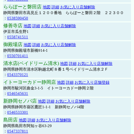
ららぽーと磐田店
地図
詳細
お気に入り店舗解除
静岡県磐田市高見丘１２００番地 ららぽーと磐田２階 ２２３００
：
0538590450
修善寺店
地図
詳細
お気に入り店舗解除
伊豆市瓜生野1
：
0558741511
御殿場店
地図
詳細
お気に入り店舗解除
静岡県御殿場市新橋914-1
：
0550701411
清水店(ベイドリーム清水)
地図
詳細
お気に入り店舗解除
静岡県静岡市清水区駒越北町８番１号ベイドリーム清水２Ｆ
：
0543370121
イトーヨーカドー静岡店
地図
詳細
お気に入り店舗登録
静岡市駿河区曲金3-1-5 イトーヨーカドー静岡２階
：
0546545631
新静岡セノバ店
地図
詳細
お気に入り店舗解除
静岡県静岡市葵区鷹匠1-1-1 新静岡セノバ4階
：
0546533301
島田店
地図
詳細
お気に入り店舗解除
静岡県島田市阿知ヶ谷63-29
：
0547337811