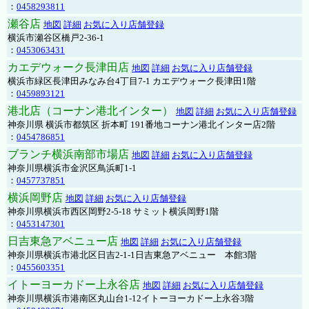
：
0458293811
瀬谷店
地図
詳細
お気に入り店舗登録
横浜市瀬谷区橋戸2-36-1
：
0453063431
カエデウォーク長津田店
地図
詳細
お気に入り店舗登録
横浜市緑区長津田みなみ台4丁目7-1 カエデウォーク長津田1階
：
0459893121
港北店（コーナン港北インター）
地図
詳細
お気に入り店舗登録
神奈川県 横浜市都筑区 折本町 191番地コーナン港北インター店2階
：
0454786851
ブランチ横浜南部市場店
地図
詳細
お気に入り店舗登録
神奈川県横浜市金沢区鳥浜町1-1
：
0457737851
横浜岡野店
地図
詳細
お気に入り店舗登録
神奈川県横浜市西区岡野2-5-18 サミット横浜岡野1階
：
0453147301
日吉東急アベニュー店
地図
詳細
お気に入り店舗登録
神奈川県横浜市港北区日吉2-1-1日吉東急アベニュー 本館3階
：
0455603351
イトーヨーカドー上永谷店
地図
詳細
お気に入り店舗登録
神奈川県横浜市港南区丸山台1-12イトーヨーカドー上永谷3階