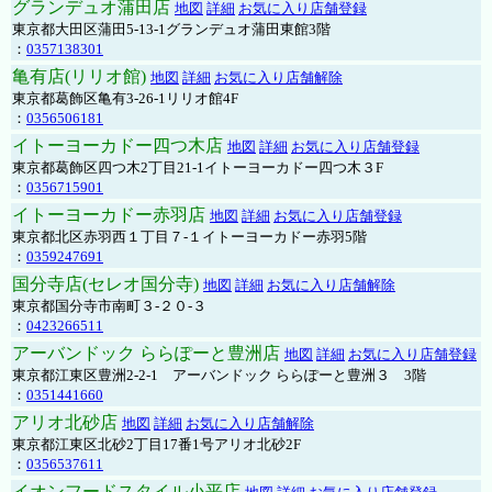
グランデュオ蒲田店
地図
詳細
お気に入り店舗登録
東京都大田区蒲田5-13-1グランデュオ蒲田東館3階
：
0357138301
亀有店(リリオ館)
地図
詳細
お気に入り店舗解除
東京都葛飾区亀有3-26-1リリオ館4F
：
0356506181
イトーヨーカドー四つ木店
地図
詳細
お気に入り店舗登録
東京都葛飾区四つ木2丁目21-1イトーヨーカドー四つ木３F
：
0356715901
イトーヨーカドー赤羽店
地図
詳細
お気に入り店舗登録
東京都北区赤羽西１丁目７-１イトーヨーカドー赤羽5階
：
0359247691
国分寺店(セレオ国分寺)
地図
詳細
お気に入り店舗解除
東京都国分寺市南町３-２０-３
：
0423266511
アーバンドック ららぽーと豊洲店
地図
詳細
お気に入り店舗登録
東京都江東区豊洲2-2-1 アーバンドック ららぽーと豊洲３ 3階
：
0351441660
アリオ北砂店
地図
詳細
お気に入り店舗解除
東京都江東区北砂2丁目17番1号アリオ北砂2F
：
0356537611
イオンフードスタイル小平店