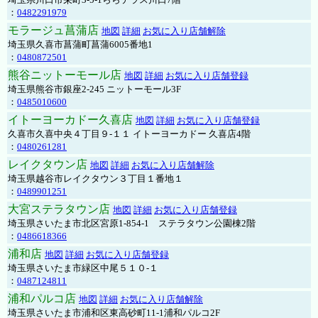
：
0482291979
モラージュ菖蒲店
地図
詳細
お気に入り店舗解除
埼玉県久喜市菖蒲町菖蒲6005番地1
：
0480872501
熊谷ニットーモール店
地図
詳細
お気に入り店舗登録
埼玉県熊谷市銀座2-245 ニットーモール3F
：
0485010600
イトーヨーカドー久喜店
地図
詳細
お気に入り店舗登録
久喜市久喜中央４丁目９-１１ イトーヨーカドー 久喜店4階
：
0480261281
レイクタウン店
地図
詳細
お気に入り店舗解除
埼玉県越谷市レイクタウン３丁目１番地１
：
0489901251
大宮ステラタウン店
地図
詳細
お気に入り店舗登録
埼玉県さいたま市北区宮原1-854-1 ステラタウン公園棟2階
：
0486618366
浦和店
地図
詳細
お気に入り店舗登録
埼玉県さいたま市緑区中尾５１０-１
：
0487124811
浦和パルコ店
地図
詳細
お気に入り店舗解除
埼玉県さいたま市浦和区東高砂町11-1浦和パルコ2F