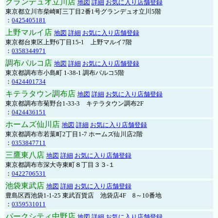
グランデュオ立川店
地図
詳細
お気に入り店舗登録
東京都立川市柴崎町三丁目2番1号グランデュオ立川5階
：
0425405181
上野マルイ店
地図
詳細
お気に入り店舗登録
東京都台東区上野6丁目15-1 上野マルイ7階
：
0358344971
調布パルコ店
地図
詳細
お気に入り店舗登録
東京都調布市小島町 1-38-1 調布パルコ5階
：
0424401734
キテラタウン調布店
地図
詳細
お気に入り店舗登録
東京都調布市菊野台1-33-3 キテラタウン調布2F
：
0424436151
ホームズ仙川店
地図
詳細
お気に入り店舗登録
東京都調布市若葉町2丁目1-7 ホームズ仙川店2階
：
0353847711
三鷹東八店
地図
詳細
お気に入り店舗登録
東京都調布市深大寺東町８丁目３３-１
：
0422706531
池袋東武店
地図
詳細
お気に入り店舗登録
豊島区西池袋1-1-25 東武百貨店 池袋店4F 8～10番地
：
0359531011
パークシティ中野店
地図
詳細
お気に入り店舗登録