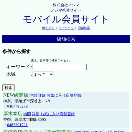
株式会社ノジマ
ノジマ携帯サイト
モバイル会員サイト
ポイント
｜
マイページ
｜
店舗検索
店舗検索
条件から探す
店名、住所等で検索できます。
キーワード
:
地域
:
NEW綾瀬店
地図
詳細
お気に入り店舗登録
神奈川県綾瀬市深谷上2-3-9
：
0467795279
厚木本店
地図
詳細
お気に入り店舗登録
神奈川県厚木市岡田3005
：
0462201721