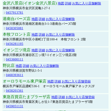
金沢八景店(イオン金沢八景店)
地図
詳細
お気に入り店舗解除
神奈川県横浜市金沢区泥亀1-27-1
：
0457913781
港南台バーズ店
地図
詳細
お気に入り店舗解除
神奈川県横浜市港南区港南台3-1-3港南台バーズ5階
：
0458305081
本牧フロント店
地図
詳細
お気に入り店舗解除
神奈川県横浜市中区小港町2丁目100-4 本牧フロント 2階
：
0456281195
イオン三ツ境店
地図
詳細
お気に入り店舗解除
神奈川県横浜市瀬谷区三ッ境7-1イオン三ツ境店2階
：
0453600111
野比店
地図
詳細
お気に入り店舗解除
神奈川県横須賀市野比1-5-1
：
0468393611
オーロラモール東戸塚店
地図
詳細
お気に入り店舗登録
横浜市戸塚区品濃町536-1 オーロラモール東戸塚アネックス2F
：
0458201561
東急百貨店たまプラーザ店
地図
詳細
お気に入り店舗登録
神奈川県横浜市青葉区美しが丘1-7東急百貨店たまプラーザ5階
：
0459051131