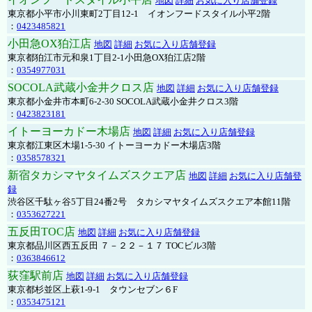
地図
詳細
お気に入り店舗登録
東京都小平市小川東町2丁目12-1 イオンフードスタイル小平2階
：
0423485821
小田急OX狛江店
地図
詳細
お気に入り店舗登録
東京都狛江市元和泉1丁目2-1小田急OX狛江店2階
：
0354977031
SOCOLA武蔵小金井クロス店
地図
詳細
お気に入り店舗登録
東京都小金井市本町6-2-30 SOCOLA武蔵小金井クロス3階
：
0423823181
イトーヨーカドー木場店
地図
詳細
お気に入り店舗登録
東京都江東区木場1-5-30 イトーヨーカドー木場店3階
：
0358578321
新宿タカシマヤタイムズスクエア店
地図
詳細
お気に入り店舗登
録
渋谷区千駄ヶ谷5丁目24番2号 タカシマヤタイムズスクエア本館11階
：
0353627221
五反田TOC店
地図
詳細
お気に入り店舗登録
東京都品川区西五反田 ７－２２－１７ TOCビル3階
：
0363846612
荻窪駅前店
地図
詳細
お気に入り店舗登録
東京都杉並区上萩1-9-1 タウンセブン６F
：
0353475121