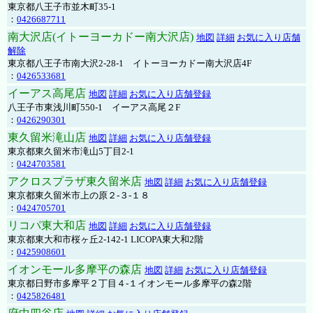
東京都八王子市並木町35-1
：
0426687711
南大沢店(イトーヨーカドー南大沢店)
地図
詳細
お気に入り店舗
解除
東京都八王子市南大沢2-28-1 イトーヨーカドー南大沢店4F
：
0426533681
イーアス高尾店
地図
詳細
お気に入り店舗登録
八王子市東浅川町550-1 イーアス高尾２F
：
0426290301
東久留米滝山店
地図
詳細
お気に入り店舗登録
東京都東久留米市滝山5丁目2-1
：
0424703581
アクロスプラザ東久留米店
地図
詳細
お気に入り店舗登録
東京都東久留米市上の原２-３-１８
：
0424705701
リコパ東大和店
地図
詳細
お気に入り店舗登録
東京都東大和市桜ヶ丘2-142-1 LICOPA東大和2階
：
0425908601
イオンモール多摩平の森店
地図
詳細
お気に入り店舗登録
東京都日野市多摩平２丁目４-１イオンモール多摩平の森2階
：
0425826481