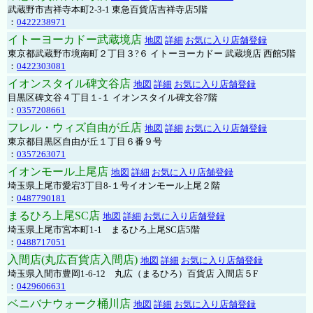
武蔵野市吉祥寺本町2-3-1 東急百貨店吉祥寺店5階
：
0422238971
イトーヨーカドー武蔵境店
地図
詳細
お気に入り店舗登録
東京都武蔵野市境南町２丁目３?６ イトーヨーカドー 武蔵境店 西館5階
：
0422303081
イオンスタイル碑文谷店
地図
詳細
お気に入り店舗登録
目黒区碑文谷４丁目１-１ イオンスタイル碑文谷7階
：
0357208661
フレル・ウィズ自由が丘店
地図
詳細
お気に入り店舗登録
東京都目黒区自由が丘１丁目６番９号
：
0357263071
イオンモール上尾店
地図
詳細
お気に入り店舗登録
埼玉県上尾市愛宕3丁目8-１号イオンモール上尾２階
：
0487790181
まるひろ上尾SC店
地図
詳細
お気に入り店舗登録
埼玉県上尾市宮本町1-1 まるひろ上尾SC店5階
：
0488717051
入間店(丸広百貨店入間店)
地図
詳細
お気に入り店舗登録
埼玉県入間市豊岡1-6-12 丸広（まるひろ）百貨店 入間店５F
：
0429606631
ベニバナウォーク桶川店
地図
詳細
お気に入り店舗登録