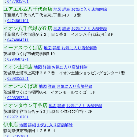
：
0477035701
ユアエルム八千代台店
地図
詳細
お気に入り店舗解除
千葉県八千代市八千代台東1丁目1-10 ３階
：
0474861191
イオン八千代緑が丘店
地図
詳細
お気に入り店舗登録
千葉県八千代市緑が丘２丁目１番３ イオン八千代緑が丘３F
：
0474804711
イーアスつくば店
地図
詳細
お気に入り店舗解除
茨城県つくば市研究学園5-19
：
0298687271
イオン土浦店
地図
詳細
お気に入り店舗解除
茨城県土浦市上高津３６７番 イオン土浦ショッピングセンター1階
：
0298355251
イオンつくば店
地図
詳細
お気に入り店舗登録
茨城県つくば市稲岡66-1 イオンモールつくば 3F
：
0298392241
イオンタウン守谷店
地図
詳細
お気に入り店舗登録
茨城県守谷市百合ヶ丘3丁目249-1ｲｵﾝﾀｳﾝ守谷・2F
：
0297210701
伊東店
地図
詳細
お気に入り店舗解除
静岡県伊東市鎌田１２８８-１
：
0557353001