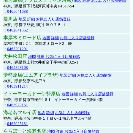
湯河原店(アクロスプラザ湯河原)
地図
詳細
お気に入り店舗登録
神奈川県足柄下郡湯河原町中央1-1617-54
：
0465641688
愛川店
地図
詳細
お気に入り店舗登録
神奈川県愛甲郡愛川町中津９７５-１
：
0462841562
本厚木ミロード店
地図
詳細
お気に入り店舗登録
厚木市中町2-2-1 本厚木ミロード2 6F
：
0462201201
大井松田店
地図
詳細
お気に入り店舗解除
神奈川県足柄上郡大井町金子字中の町325-1
：
0465828168
伊勢原店(エムアイプラザ)
地図
詳細
お気に入り店舗解除
神奈川県伊勢原市板戸８
：
0463911214
イトーヨーカドー伊勢原店
地図
詳細
お気に入り店舗登録
神奈川県伊勢原市桜台1-8-1 イトーヨーカドー伊勢原4階
：
0463920161
海老名マルイ店
地図
詳細
お気に入り店舗登録
神奈川県海老名市中央１丁目６-１海老名マルイ4階
：
0462925181
ららぽーと海老名店
地図
詳細
お気に入り店舗登録