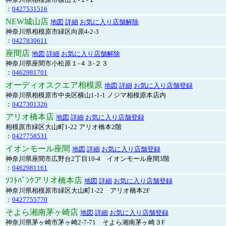
：
0427531516
NEW城山店
地図
詳細
お気に入り店舗解除
神奈川県相模原市緑区向原4-2-3
：
0427830611
座間店
地図
詳細
お気に入り店舗解除
神奈川県座間市小松原１-４３-２３
：
0462981701
オーディオスクエア相模原
地図
詳細
お気に入り店舗登録
神奈川県相模原市中央区横山1-1-1 ノジマ相模原本店内
：
0427301326
アリオ橋本店
地図
詳細
お気に入り店舗登録
相模原市緑区大山町1-22 アリオ橋本2階
：
0427758531
イオンモール座間
地図
詳細
お気に入り店舗登録
神奈川県座間市広野台2丁目10-4 イオンモール座間3階
：
0462981161
ｿﾌﾄﾊﾞﾝｸアリオ橋本店
地図
詳細
お気に入り店舗登録
神奈川県相模原市緑区大山町1-22 アリオ橋本2F
：
0427755770
そよら湘南茅ヶ崎店
地図
詳細
お気に入り店舗登録
神奈川県茅ヶ崎市茅ヶ崎2‐7‐71 そよら湘南茅ヶ崎３F