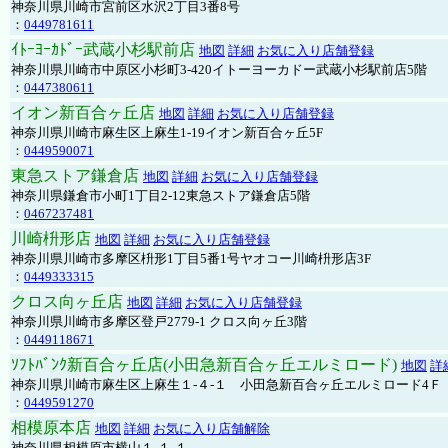
神奈川県川崎市宮前区水沢2丁目3番8号
：
0449781611
ｲﾄｰﾖｰｶﾄﾞｰ武蔵小杉駅前店
地図
詳細
お気に入り店舗登録
神奈川県川崎市中原区小杉町3-420イトーヨーカドー武蔵小杉駅前店5階
：
0447380611
イオン新百合ヶ丘店
地図
詳細
お気に入り店舗登録
神奈川県川崎市麻生区上麻生1-19イオン新百合ヶ丘5F
：
0449590071
東急ストア鎌倉店
地図
詳細
お気に入り店舗登録
神奈川県鎌倉市小町1丁目2-12東急ストア鎌倉店5階
：
0467237481
川崎枡形店
地図
詳細
お気に入り店舗登録
神奈川県川崎市多摩区枡形1丁目5番1号ヤオコー川崎枡形店3F
：
0449333315
クロス向ヶ丘店
地図
詳細
お気に入り店舗登録
神奈川県川崎市多摩区登戸2779-1 クロス向ヶ丘3階
：
0449118671
ｿﾌﾄﾊﾞﾝｸ新百合ヶ丘店(小田急新百合ヶ丘エルミロード)
地図
詳
神奈川県川崎市麻生区上麻生１-４-１ 小田急新百合ヶ丘エルミロード4Ｆ
：
0449591270
相模原本店
地図
詳細
お気に入り店舗解除
神奈川県相模原市横山１-１-１