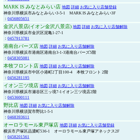
MARK IS みなとみらい店
地図
詳細
お気に入り店舗登録
神奈川県横浜市みなとみらい3-5-1 MARK IS みなとみらい3F
：
0456805651
金沢八景店(イオン金沢八景店)
地図
詳細
お気に入り店舗解除
神奈川県横浜市金沢区泥亀1-27-1
：
0457913781
港南台バーズ店
地図
詳細
お気に入り店舗解除
神奈川県横浜市港南区港南台3-1-3港南台バーズ5階
：
0458305081
本牧フロント店
地図
詳細
お気に入り店舗解除
神奈川県横浜市中区小港町2丁目100-4 本牧フロント 2階
：
0456281195
イオン三ツ境店
地図
詳細
お気に入り店舗解除
神奈川県横浜市瀬谷区三ッ境7-1イオン三ツ境店2階
：
0453600111
野比店
地図
詳細
お気に入り店舗解除
神奈川県横須賀市野比1-5-1
：
0468393611
オーロラモール東戸塚店
地図
詳細
お気に入り店舗登録
横浜市戸塚区品濃町536-1 オーロラモール東戸塚アネックス2F
：
0458201561