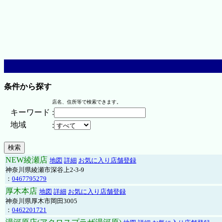
条件から探す
店名、住所等で検索できます。
キーワード
:
地域
:
NEW綾瀬店
地図
詳細
お気に入り店舗登録
神奈川県綾瀬市深谷上2-3-9
：
0467795279
厚木本店
地図
詳細
お気に入り店舗登録
神奈川県厚木市岡田3005
：
0462201721