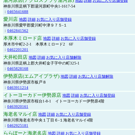
湯河原店(アクロスプラザ湯河原)
地図
詳細
お気に入り店舗登録
神奈川県足柄下郡湯河原町中央1-1617-54
：
0465641688
愛川店
地図
詳細
お気に入り店舗登録
神奈川県愛甲郡愛川町中津９７５-１
：
0462841562
本厚木ミロード店
地図
詳細
お気に入り店舗登録
厚木市中町2-2-1 本厚木ミロード2 6F
：
0462201201
大井松田店
地図
詳細
お気に入り店舗解除
神奈川県足柄上郡大井町金子字中の町325-1
：
0465828168
伊勢原店(エムアイプラザ)
地図
詳細
お気に入り店舗解除
神奈川県伊勢原市板戸８
：
0463911214
イトーヨーカドー伊勢原店
地図
詳細
お気に入り店舗登録
神奈川県伊勢原市桜台1-8-1 イトーヨーカドー伊勢原4階
：
0463920161
海老名マルイ店
地図
詳細
お気に入り店舗登録
神奈川県海老名市中央１丁目６-１海老名マルイ4階
：
0462925181
ららぽーと海老名店
地図
詳細
お気に入り店舗登録