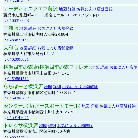
：
0466467822
オーディオスクエア藤沢
地図
詳細
お気に入り店舗登録
藤沢市辻堂新町4-1-1 湘南モールFILL2F（ノジマ内）
：
0466310603
三浦店
地図
詳細
お気に入り店舗登録
神奈川県三浦市初声町入江字2-186-1
：
0468873151
大和店
地図
詳細
お気に入り店舗登録
神奈川県大和市深見台1-1-18
：
0462005021
横浜四季の森店(横浜四季の森フォレオ)
地図
詳細
お気に入り店舗
神奈川県横浜市旭区上白根３-４１-１
：
0459581561
ららぽーと横浜店
地図
詳細
お気に入り店舗解除
神奈川県横浜市都筑区池辺町４０３５-１
：
0459296252
センター北店(ノースポートモール)
地図
詳細
お気に入り店舗解除
神奈川県横浜市都筑区中川中央１-25-１
：
0459147661
トレッサ横浜店
地図
詳細
お気に入り店舗解除
神奈川県横浜市港北区師岡町700番地
：
0455335631