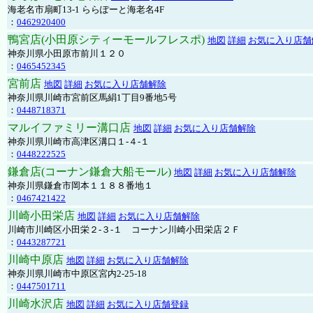
海老名市扇町13-1 ららぽーと海老名4F
：
0462920400
鴨宮店(小田原シティーモールフレスポ)
地図
詳細
お気に入り店舗
神奈川県小田原市前川１２０
：
0465452345
宮前店
地図
詳細
お気に入り店舗解除
神奈川県川崎市宮前区馬絹1丁目9番地5号
：
0448718371
マルイファミリー溝口店
地図
詳細
お気に入り店舗解除
神奈川県川崎市高津区溝口１-４-１
：
0448222525
鎌倉店(コーナン鎌倉大船モール)
地図
詳細
お気に入り店舗解除
神奈川県鎌倉市岡本１１８８番地１
：
0467421422
川崎小田栄店
地図
詳細
お気に入り店舗解除
川崎市川崎区小田栄２‐３‐１ コーナン川崎小田栄店２Ｆ
：
0443287721
川崎中原店
地図
詳細
お気に入り店舗解除
神奈川県川崎市中原区宮内2-25-18
：
0447501711
川崎水沢店
地図
詳細
お気に入り店舗登録