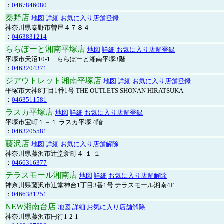
：
0467846080
秦野店
地図
詳細
お気に入り店舗登録
神奈川県秦野市曽屋４７８４
：
0463831214
ららぽーと湘南平塚店
地図
詳細
お気に入り店舗登録
平塚市天沼10-1 ららぽーと湘南平塚3階
：
0463204371
ジアウトレット湘南平塚店
地図
詳細
お気に入り店舗登録
平塚市大神8丁目1番1号 THE OUTLETS SHONAN HIRATSUKA
：
0463511581
ラスカ平塚店
地図
詳細
お気に入り店舗登録
平塚市宝町１－１ ラスカ平塚 4階
：
0463205581
藤沢店
地図
詳細
お気に入り店舗解除
神奈川県藤沢市辻堂新町４-１-１
：
0466316377
テラスモール湘南店
地図
詳細
お気に入り店舗解除
神奈川県藤沢市辻堂神台1丁目3番1号 テラスモール湘南4F
：
0466381251
NEW湘南台店
地図
詳細
お気に入り店舗解除
神奈川県藤沢市円行1-2-1