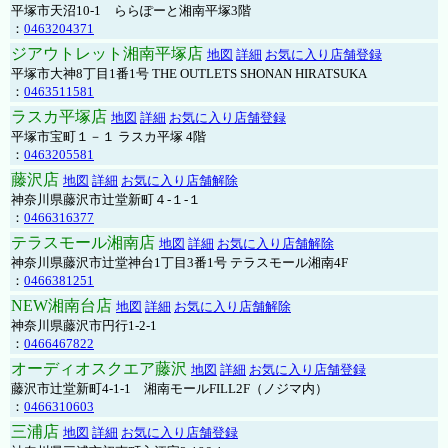
平塚市天沼10-1 ららぽーと湘南平塚3階
：
0463204371
ジアウトレット湘南平塚店
地図
詳細
お気に入り店舗登録
平塚市大神8丁目1番1号 THE OUTLETS SHONAN HIRATSUKA
：
0463511581
ラスカ平塚店
地図
詳細
お気に入り店舗登録
平塚市宝町１－１ ラスカ平塚 4階
：
0463205581
藤沢店
地図
詳細
お気に入り店舗解除
神奈川県藤沢市辻堂新町４-１-１
：
0466316377
テラスモール湘南店
地図
詳細
お気に入り店舗解除
神奈川県藤沢市辻堂神台1丁目3番1号 テラスモール湘南4F
：
0466381251
NEW湘南台店
地図
詳細
お気に入り店舗解除
神奈川県藤沢市円行1-2-1
：
0466467822
オーディオスクエア藤沢
地図
詳細
お気に入り店舗登録
藤沢市辻堂新町4-1-1 湘南モールFILL2F（ノジマ内）
：
0466310603
三浦店
地図
詳細
お気に入り店舗登録