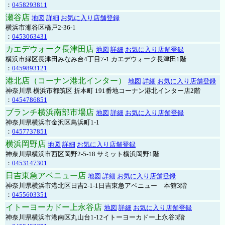
：
0458293811
瀬谷店
地図
詳細
お気に入り店舗登録
横浜市瀬谷区橋戸2-36-1
：
0453063431
カエデウォーク長津田店
地図
詳細
お気に入り店舗登録
横浜市緑区長津田みなみ台4丁目7-1 カエデウォーク長津田1階
：
0459893121
港北店（コーナン港北インター）
地図
詳細
お気に入り店舗登録
神奈川県 横浜市都筑区 折本町 191番地コーナン港北インター店2階
：
0454786851
ブランチ横浜南部市場店
地図
詳細
お気に入り店舗登録
神奈川県横浜市金沢区鳥浜町1-1
：
0457737851
横浜岡野店
地図
詳細
お気に入り店舗登録
神奈川県横浜市西区岡野2-5-18 サミット横浜岡野1階
：
0453147301
日吉東急アベニュー店
地図
詳細
お気に入り店舗登録
神奈川県横浜市港北区日吉2-1-1日吉東急アベニュー 本館3階
：
0455603351
イトーヨーカドー上永谷店
地図
詳細
お気に入り店舗登録
神奈川県横浜市港南区丸山台1-12イトーヨーカドー上永谷3階