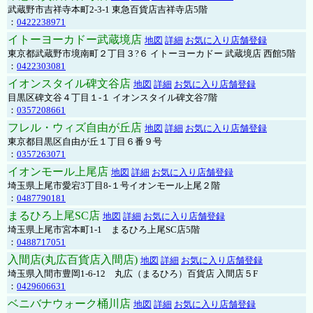
武蔵野市吉祥寺本町2-3-1 東急百貨店吉祥寺店5階
：
0422238971
イトーヨーカドー武蔵境店
地図
詳細
お気に入り店舗登録
東京都武蔵野市境南町２丁目３?６ イトーヨーカドー 武蔵境店 西館5階
：
0422303081
イオンスタイル碑文谷店
地図
詳細
お気に入り店舗登録
目黒区碑文谷４丁目１-１ イオンスタイル碑文谷7階
：
0357208661
フレル・ウィズ自由が丘店
地図
詳細
お気に入り店舗登録
東京都目黒区自由が丘１丁目６番９号
：
0357263071
イオンモール上尾店
地図
詳細
お気に入り店舗登録
埼玉県上尾市愛宕3丁目8-１号イオンモール上尾２階
：
0487790181
まるひろ上尾SC店
地図
詳細
お気に入り店舗登録
埼玉県上尾市宮本町1-1 まるひろ上尾SC店5階
：
0488717051
入間店(丸広百貨店入間店)
地図
詳細
お気に入り店舗登録
埼玉県入間市豊岡1-6-12 丸広（まるひろ）百貨店 入間店５F
：
0429606631
ベニバナウォーク桶川店
地図
詳細
お気に入り店舗登録