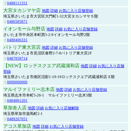
：
0488111351
大宮タカシマヤ店
地図
詳細
お気に入り店舗登録
埼玉県さいたま市大宮区大門町1-32大宮タカシマヤ５階
：
0486585871
イオンモール与野店
地図
詳細
お気に入り店舗登録
さいたま市中央区本町西5-2-9イオンモール与野2階
：
0488406331
パトリア東大宮店
地図
詳細
お気に入り店舗登録
埼玉県さいたま市見沼区春野2-7-8パトリア東大宮2F
：
0487959714
【NEW】ロッテスクエア武蔵浦和店
地図
詳細
お気に入り店舗
登録
埼玉県さいたま市南区沼影1-19-19ロッテスクエア武蔵浦和店３階
：
0000000000
マルイファミリー志木店
地図
詳細
お気に入り店舗登録
埼玉県志木市本町5-26-1 マルイファミリー志木5階
：
0484861201
草加舎人店
地図
詳細
お気に入り店舗解除
埼玉県草加市遊馬町2-1
：
0489267051
アコス草加店
地図
詳細
お気に入り店舗登録