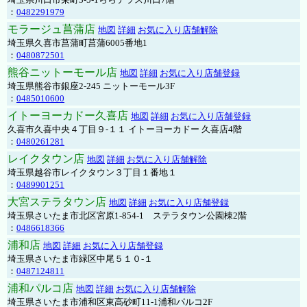
：
0482291979
モラージュ菖蒲店
地図
詳細
お気に入り店舗解除
埼玉県久喜市菖蒲町菖蒲6005番地1
：
0480872501
熊谷ニットーモール店
地図
詳細
お気に入り店舗登録
埼玉県熊谷市銀座2-245 ニットーモール3F
：
0485010600
イトーヨーカドー久喜店
地図
詳細
お気に入り店舗登録
久喜市久喜中央４丁目９-１１ イトーヨーカドー 久喜店4階
：
0480261281
レイクタウン店
地図
詳細
お気に入り店舗解除
埼玉県越谷市レイクタウン３丁目１番地１
：
0489901251
大宮ステラタウン店
地図
詳細
お気に入り店舗登録
埼玉県さいたま市北区宮原1-854-1 ステラタウン公園棟2階
：
0486618366
浦和店
地図
詳細
お気に入り店舗登録
埼玉県さいたま市緑区中尾５１０-１
：
0487124811
浦和パルコ店
地図
詳細
お気に入り店舗解除
埼玉県さいたま市浦和区東高砂町11-1浦和パルコ2F