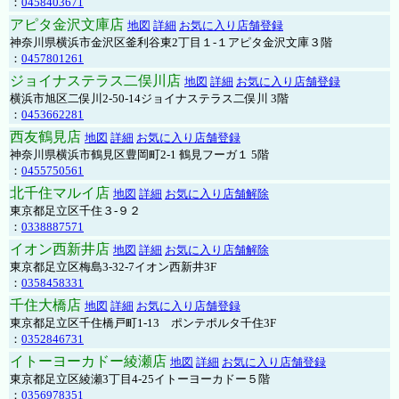
：
0458403671
アピタ金沢文庫店
地図
詳細
お気に入り店舗登録
神奈川県横浜市金沢区釜利谷東2丁目１-１アピタ金沢文庫３階
：
0457801261
ジョイナステラス二俣川店
地図
詳細
お気に入り店舗登録
横浜市旭区二俣川2-50-14ジョイナステラス二俣川 3階
：
0453662281
西友鶴見店
地図
詳細
お気に入り店舗登録
神奈川県横浜市鶴見区豊岡町2-1 鶴見フーガ１ 5階
：
0455750561
北千住マルイ店
地図
詳細
お気に入り店舗解除
東京都足立区千住３-９２
：
0338887571
イオン西新井店
地図
詳細
お気に入り店舗解除
東京都足立区梅島3-32-7イオン西新井3F
：
0358458331
千住大橋店
地図
詳細
お気に入り店舗登録
東京都足立区千住橋戸町1-13 ポンテポルタ千住3F
：
0352846731
イトーヨーカドー綾瀬店
地図
詳細
お気に入り店舗登録
東京都足立区綾瀬3丁目4-25イトーヨーカドー５階
：
0356978351