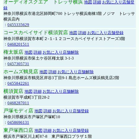
オーディオスクエア トレッサ横浜
地図
詳細
お気に入り店舗登
録
神奈川県横浜市港北区師岡町700 トレッサ横浜南棟3階 ノジマ トレッサ
横浜店内
：
0455335629
コースカベイサイド横須賀店
地図
詳細
お気に入り店舗登録
神奈川県横須賀市本町２-１-１２コースカベイサイドストアーズ3階
：
0468201511
権太坂店
地図
詳細
お気に入り店舗解除
神奈川県横浜市保土ケ谷区権太坂 3-1-3
：
0457305731
ホームズ鶴見店
地図
詳細
お気に入り店舗解除
神奈川県横浜市鶴見区岸谷3丁目9-1 島忠ホームズ横浜鶴見店2階
：
0455842261
横須賀店
地図
詳細
お気に入り店舗解除
横須賀市平成町3丁目28-2
：
0468287011
戸塚モディ店
地図
詳細
お気に入り店舗登録
神奈川県横浜市戸塚区戸塚町10
：
0458696131
東戸塚西口店
地図
詳細
お気に入り店舗登録
横浜市戸塚区川上町87-8 東戸塚西口プラザ１階