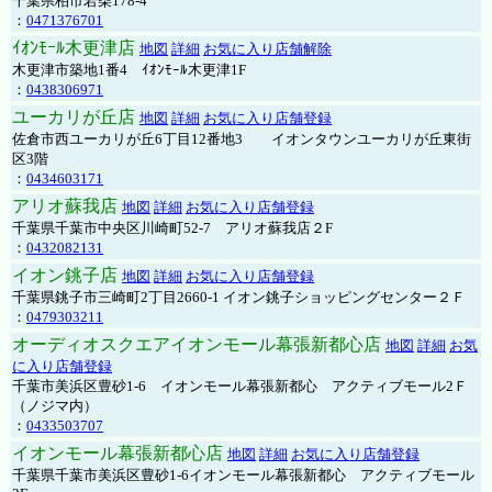
千葉県柏市若柴178-4
：
0471376701
ｲｵﾝﾓｰﾙ木更津店
地図
詳細
お気に入り店舗解除
木更津市築地1番4 ｲｵﾝﾓｰﾙ木更津1F
：
0438306971
ユーカリが丘店
地図
詳細
お気に入り店舗登録
佐倉市西ユーカリが丘6丁目12番地3 イオンタウンユーカリが丘東街
区3階
：
0434603171
アリオ蘇我店
地図
詳細
お気に入り店舗登録
千葉県千葉市中央区川崎町52-7 アリオ蘇我店２F
：
0432082131
イオン銚子店
地図
詳細
お気に入り店舗登録
千葉県銚子市三崎町2丁目2660-1 イオン銚子ショッピングセンター２Ｆ
：
0479303211
オーディオスクエアイオンモール幕張新都心店
地図
詳細
お気
に入り店舗登録
千葉市美浜区豊砂1-6 イオンモール幕張新都心 アクティブモール2Ｆ
（ノジマ内）
：
0433503707
イオンモール幕張新都心店
地図
詳細
お気に入り店舗登録
千葉県千葉市美浜区豊砂1-6イオンモール幕張新都心 アクティブモール