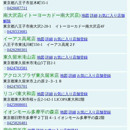
東京都八王子市並木町35-1
：
0426687711
南大沢店(イトーヨーカドー南大沢店)
地図
詳細
お気に入り店舗
解除
東京都八王子市南大沢2-28-1 イトーヨーカドー南大沢店4F
：
0426533681
イーアス高尾店
地図
詳細
お気に入り店舗登録
八王子市東浅川町550-1 イーアス高尾２F
：
0426290301
東久留米滝山店
地図
詳細
お気に入り店舗登録
東京都東久留米市滝山5丁目2-1
：
0424703581
アクロスプラザ東久留米店
地図
詳細
お気に入り店舗登録
東京都東久留米市上の原２-３-１８
：
0424705701
リコパ東大和店
地図
詳細
お気に入り店舗登録
東京都東大和市桜ヶ丘2-142-1 LICOPA東大和2階
：
0425908601
イオンモール多摩平の森店
地図
詳細
お気に入り店舗登録
東京都日野市多摩平２丁目４-１イオンモール多摩平の森2階
：
0425826481