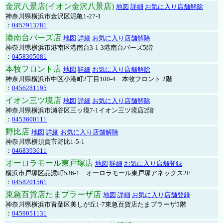
金沢八景店(イオン金沢八景店)
地図
詳細
お気に入り店舗解除
神奈川県横浜市金沢区泥亀1-27-1
：
0457913781
港南台バーズ店
地図
詳細
お気に入り店舗解除
神奈川県横浜市港南区港南台3-1-3港南台バーズ5階
：
0458305081
本牧フロント店
地図
詳細
お気に入り店舗解除
神奈川県横浜市中区小港町2丁目100-4 本牧フロント 2階
：
0456281195
イオン三ツ境店
地図
詳細
お気に入り店舗解除
神奈川県横浜市瀬谷区三ッ境7-1イオン三ツ境店2階
：
0453600111
野比店
地図
詳細
お気に入り店舗解除
神奈川県横須賀市野比1-5-1
：
0468393611
オーロラモール東戸塚店
地図
詳細
お気に入り店舗登録
横浜市戸塚区品濃町536-1 オーロラモール東戸塚アネックス2F
：
0458201561
東急百貨店たまプラーザ店
地図
詳細
お気に入り店舗登録
神奈川県横浜市青葉区美しが丘1-7東急百貨店たまプラーザ5階
：
0459051131