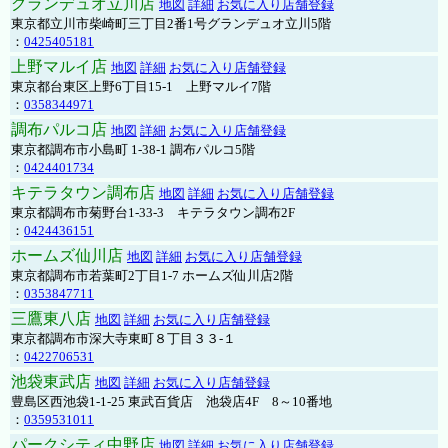
グランデュオ立川店
地図
詳細
お気に入り店舗登録
東京都立川市柴崎町三丁目2番1号グランデュオ立川5階
：
0425405181
上野マルイ店
地図
詳細
お気に入り店舗登録
東京都台東区上野6丁目15-1 上野マルイ7階
：
0358344971
調布パルコ店
地図
詳細
お気に入り店舗登録
東京都調布市小島町 1-38-1 調布パルコ5階
：
0424401734
キテラタウン調布店
地図
詳細
お気に入り店舗登録
東京都調布市菊野台1-33-3 キテラタウン調布2F
：
0424436151
ホームズ仙川店
地図
詳細
お気に入り店舗登録
東京都調布市若葉町2丁目1-7 ホームズ仙川店2階
：
0353847711
三鷹東八店
地図
詳細
お気に入り店舗登録
東京都調布市深大寺東町８丁目３３-１
：
0422706531
池袋東武店
地図
詳細
お気に入り店舗登録
豊島区西池袋1-1-25 東武百貨店 池袋店4F 8～10番地
：
0359531011
パークシティ中野店
地図
詳細
お気に入り店舗登録