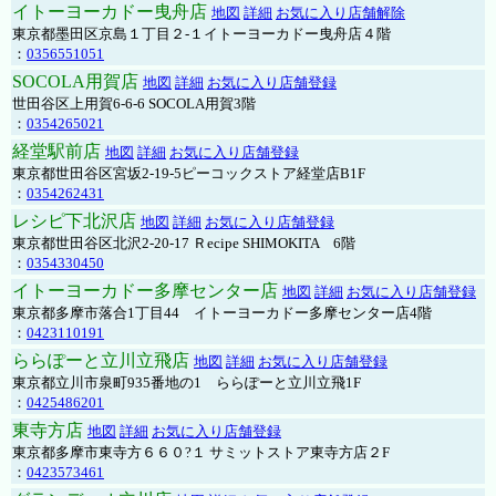
イトーヨーカドー曳舟店
地図
詳細
お気に入り店舗解除
東京都墨田区京島１丁目２-１イトーヨーカドー曳舟店４階
：
0356551051
SOCOLA用賀店
地図
詳細
お気に入り店舗登録
世田谷区上用賀6-6-6 SOCOLA用賀3階
：
0354265021
経堂駅前店
地図
詳細
お気に入り店舗登録
東京都世田谷区宮坂2-19-5ピーコックストア経堂店B1F
：
0354262431
レシピ下北沢店
地図
詳細
お気に入り店舗登録
東京都世田谷区北沢2-20-17 Ｒecipe SHIMOKITA 6階
：
0354330450
イトーヨーカドー多摩センター店
地図
詳細
お気に入り店舗登録
東京都多摩市落合1丁目44 イトーヨーカドー多摩センター店4階
：
0423110191
ららぽーと立川立飛店
地図
詳細
お気に入り店舗登録
東京都立川市泉町935番地の1 ららぽーと立川立飛1F
：
0425486201
東寺方店
地図
詳細
お気に入り店舗登録
東京都多摩市東寺方６６０?１ サミットストア東寺方店２F
：
0423573461