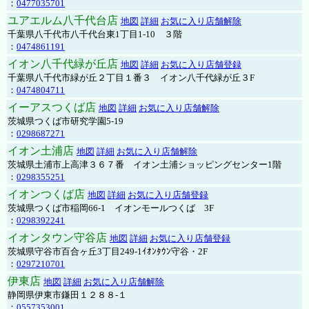
：
0477035701
ユアエルム八千代台店
地図
詳細
お気に入り店舗解除
千葉県八千代市八千代台東1丁目1-10 ３階
：
0474861191
イオン八千代緑が丘店
地図
詳細
お気に入り店舗登録
千葉県八千代市緑が丘２丁目１番３ イオン八千代緑が丘３F
：
0474804711
イーアスつくば店
地図
詳細
お気に入り店舗解除
茨城県つくば市研究学園5-19
：
0298687271
イオン土浦店
地図
詳細
お気に入り店舗解除
茨城県土浦市上高津３６７番 イオン土浦ショッピングセンター1階
：
0298355251
イオンつくば店
地図
詳細
お気に入り店舗登録
茨城県つくば市稲岡66-1 イオンモールつくば 3F
：
0298392241
イオンタウン守谷店
地図
詳細
お気に入り店舗登録
茨城県守谷市百合ヶ丘3丁目249-1ｲｵﾝﾀｳﾝ守谷・2F
：
0297210701
伊東店
地図
詳細
お気に入り店舗解除
静岡県伊東市鎌田１２８８-１
：
0557353001