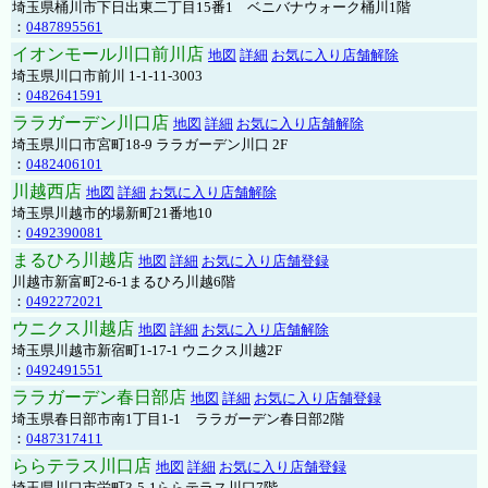
埼玉県桶川市下日出東二丁目15番1 ベニバナウォーク桶川1階
：
0487895561
イオンモール川口前川店
地図
詳細
お気に入り店舗解除
埼玉県川口市前川 1-1-11-3003
：
0482641591
ララガーデン川口店
地図
詳細
お気に入り店舗解除
埼玉県川口市宮町18-9 ララガーデン川口 2F
：
0482406101
川越西店
地図
詳細
お気に入り店舗解除
埼玉県川越市的場新町21番地10
：
0492390081
まるひろ川越店
地図
詳細
お気に入り店舗登録
川越市新富町2-6-1まるひろ川越6階
：
0492272021
ウニクス川越店
地図
詳細
お気に入り店舗解除
埼玉県川越市新宿町1-17-1 ウニクス川越2F
：
0492491551
ララガーデン春日部店
地図
詳細
お気に入り店舗登録
埼玉県春日部市南1丁目1-1 ララガーデン春日部2階
：
0487317411
ららテラス川口店
地図
詳細
お気に入り店舗登録
埼玉県川口市栄町3-5-1ららテラス川口7階