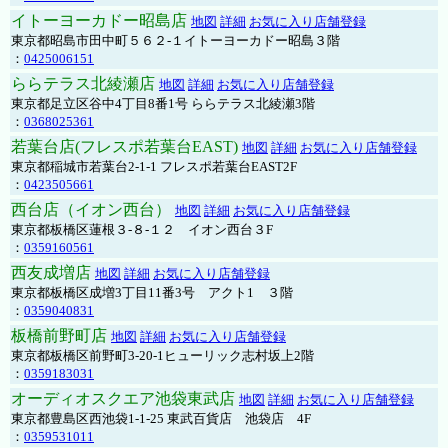
イトーヨーカドー昭島店
地図
詳細
お気に入り店舗登録
東京都昭島市田中町５６２-１イトーヨーカドー昭島３階
：
0425006151
ららテラス北綾瀬店
地図
詳細
お気に入り店舗登録
東京都足立区谷中4丁目8番1号 ららテラス北綾瀬3階
：
0368025361
若葉台店(フレスポ若葉台EAST)
地図
詳細
お気に入り店舗登録
東京都稲城市若葉台2-1-1 フレスポ若葉台EAST2F
：
0423505661
西台店（イオン西台）
地図
詳細
お気に入り店舗登録
東京都板橋区蓮根３-８-１２ イオン西台３F
：
0359160561
西友成増店
地図
詳細
お気に入り店舗登録
東京都板橋区成増3丁目11番3号 アクト1 ３階
：
0359040831
板橋前野町店
地図
詳細
お気に入り店舗登録
東京都板橋区前野町3-20-1ヒューリック志村坂上2階
：
0359183031
オーディオスクエア池袋東武店
地図
詳細
お気に入り店舗登録
東京都豊島区西池袋1-1-25 東武百貨店 池袋店 4F
：
0359531011