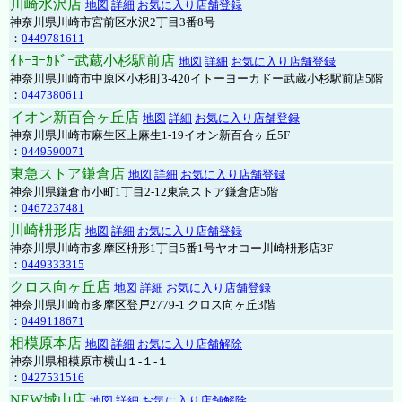
川崎水沢店
地図
詳細
お気に入り店舗登録
神奈川県川崎市宮前区水沢2丁目3番8号
：
0449781611
ｲﾄｰﾖｰｶﾄﾞｰ武蔵小杉駅前店
地図
詳細
お気に入り店舗登録
神奈川県川崎市中原区小杉町3-420イトーヨーカドー武蔵小杉駅前店5階
：
0447380611
イオン新百合ヶ丘店
地図
詳細
お気に入り店舗登録
神奈川県川崎市麻生区上麻生1-19イオン新百合ヶ丘5F
：
0449590071
東急ストア鎌倉店
地図
詳細
お気に入り店舗登録
神奈川県鎌倉市小町1丁目2-12東急ストア鎌倉店5階
：
0467237481
川崎枡形店
地図
詳細
お気に入り店舗登録
神奈川県川崎市多摩区枡形1丁目5番1号ヤオコー川崎枡形店3F
：
0449333315
クロス向ヶ丘店
地図
詳細
お気に入り店舗登録
神奈川県川崎市多摩区登戸2779-1 クロス向ヶ丘3階
：
0449118671
相模原本店
地図
詳細
お気に入り店舗解除
神奈川県相模原市横山１-１-１
：
0427531516
NEW城山店
地図
詳細
お気に入り店舗解除