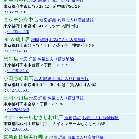
府中四谷店
地図
詳細
お気に入り店舗登録
東京都府中市四谷5-23-12 府中四谷SC２F
：
0423525011
ミッテン府中店
地図
詳細
お気に入り店舗登録
東京都府中市宮町1-41-2 ミッテン府中5階
：
0423525220
NEW鶴川店
地図
詳細
お気に入り店舗解除
東京都町田市能ヶ谷１丁目７番５号 神栄ビル２F
：
0427376031
忠生店
地図
詳細
お気に入り店舗解除
東京都町田市木曽西２丁目１７-２１
：
0427923151
小田急町田店
地図
詳細
お気に入り店舗登録
東京都町田市原町田6-12-20 小田急百貨店町田店7階
：
0427105581
三和小川店
地図
詳細
お気に入り店舗登録
東京都町田市金森４丁目１?２ 2F
：
0427068343
イオンモールむさし村山店
地図
詳細
お気に入り店舗解除
東京都武蔵村山市榎1丁目1-3 イオンモールむさし村山3F
：
0425668581
東急百貨店吉祥寺店
地図
詳細
お気に入り店舗登録