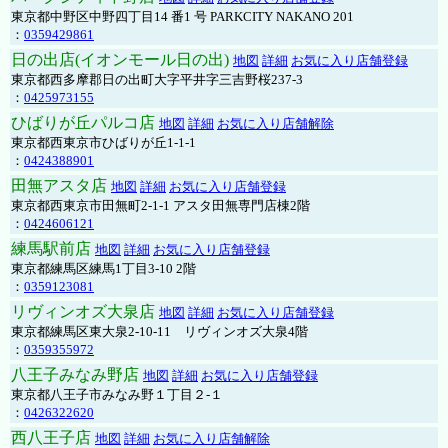
東京都中野区中野四丁目14 番1 号 PARKCITY NAKANO 201
：
0359429861
日の出店(イオンモール日の出)
地図
詳細
お気に入り店舗登録
東京都西多摩郡日の出町大字平井字三吉野桜237-3
：
0425973155
ひばりが丘パルコ店
地図
詳細
お気に入り店舗解除
東京都西東京市ひばりが丘1-1-1
：
0424388901
田無アスタ店
地図
詳細
お気に入り店舗登録
東京都西東京市田無町2-1-1 アスタ田無専門店棟2階
：
0424606121
練馬駅前店
地図
詳細
お気に入り店舗登録
東京都練馬区練馬1丁目3-10 2階
：
0359123081
リヴィンオズ大泉店
地図
詳細
お気に入り店舗登録
東京都練馬区東大泉2-10-11 リヴィンオズ大泉4階
：
0359355972
八王子みなみ野店
地図
詳細
お気に入り店舗登録
東京都八王子市みなみ野１丁目２-１
：
0426322620
西八王子店
地図
詳細
お気に入り店舗解除