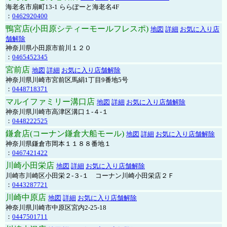
海老名市扇町13-1 ららぽーと海老名4F
：
0462920400
鴨宮店(小田原シティーモールフレスポ)
地図
詳細
お気に入り店
舗解除
神奈川県小田原市前川１２０
：
0465452345
宮前店
地図
詳細
お気に入り店舗解除
神奈川県川崎市宮前区馬絹1丁目9番地5号
：
0448718371
マルイファミリー溝口店
地図
詳細
お気に入り店舗解除
神奈川県川崎市高津区溝口１-４-１
：
0448222525
鎌倉店(コーナン鎌倉大船モール)
地図
詳細
お気に入り店舗解除
神奈川県鎌倉市岡本１１８８番地１
：
0467421422
川崎小田栄店
地図
詳細
お気に入り店舗解除
川崎市川崎区小田栄２‐３‐１ コーナン川崎小田栄店２Ｆ
：
0443287721
川崎中原店
地図
詳細
お気に入り店舗解除
神奈川県川崎市中原区宮内2-25-18
：
0447501711