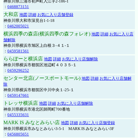
神奈川県三浦市初声町入江字2-186-1
：
0468873151
大和店
地図
詳細
お気に入り店舗登録
神奈川県大和市深見台1-1-18
：
0462005021
横浜四季の森店(横浜四季の森フォレオ)
地図
詳細
お気に入り店
舗解除
神奈川県横浜市旭区上白根３-４１-１
：
0459581561
ららぽーと横浜店
地図
詳細
お気に入り店舗解除
神奈川県横浜市都筑区池辺町４０３５-１
：
0459296252
センター北店(ノースポートモール)
地図
詳細
お気に入り店舗解
除
神奈川県横浜市都筑区中川中央１-25-１
：
0459147661
トレッサ横浜店
地図
詳細
お気に入り店舗解除
神奈川県横浜市港北区師岡町700番地
：
0455335631
MARK IS みなとみらい店
地図
詳細
お気に入り店舗登録
神奈川県横浜市みなとみらい3-5-1 MARK IS みなとみらい3F
：
0456805651