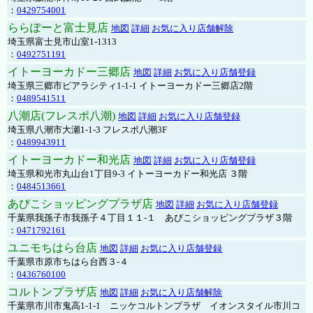
：
0429754001
ららぽーと富士見店
地図
詳細
お気に入り店舗解除
埼玉県富士見市山室1-1313
：
0492751191
イトーヨーカドー三郷店
地図
詳細
お気に入り店舗登録
埼玉県三郷市ピアラシティ1-1-1 イトーヨーカドー三郷店2階
：
0489541511
八潮店(フレスポ八潮)
地図
詳細
お気に入り店舗登録
埼玉県八潮市大瀬1-1-3 フレスポ八潮3F
：
0489943911
イトーヨーカドー和光店
地図
詳細
お気に入り店舗登録
埼玉県和光市丸山台1丁目9-3 イトーヨーカドー和光店 ３階
：
0484513661
あびこショッピングプラザ店
地図
詳細
お気に入り店舗登録
千葉県我孫子市我孫子４丁目１１-１ あびこショッピングプラザ３階
：
0471792161
ユニモちはら台店
地図
詳細
お気に入り店舗登録
千葉県市原市ちはら台西３-４
：
0436760100
コルトンプラザ店
地図
詳細
お気に入り店舗解除
千葉県市川市鬼高1-1-1 ニッケコルトンプラザ イオンスタイル市川コ