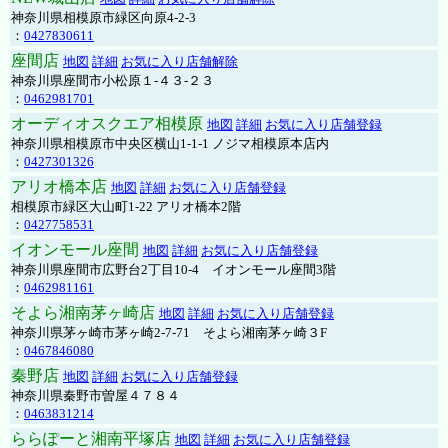
神奈川県相模原市緑区向原4-2-3
：
0427830611
座間店
地図
詳細
お気に入り店舗解除
神奈川県座間市小松原１-４３-２３
：
0462981701
オーディオスクエア相模原
地図
詳細
お気に入り店舗登録
神奈川県相模原市中央区横山1-1-1 ノジマ相模原本店内
：
0427301326
アリオ橋本店
地図
詳細
お気に入り店舗登録
相模原市緑区大山町1-22 アリオ橋本2階
：
0427758531
イオンモール座間
地図
詳細
お気に入り店舗登録
神奈川県座間市広野台2丁目10-4 イオンモール座間3階
：
0462981161
そよら湘南茅ヶ崎店
地図
詳細
お気に入り店舗登録
神奈川県茅ヶ崎市茅ヶ崎2‐7‐71 そよら湘南茅ヶ崎３F
：
0467846080
秦野店
地図
詳細
お気に入り店舗登録
神奈川県秦野市曽屋４７８４
：
0463831214
ららぽーと湘南平塚店
地図
詳細
お気に入り店舗登録