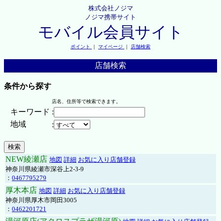
株式会社ノジマ
ノジマ携帯サイト
モバイル会員サイト
ポイント
｜
マイページ
｜
店舗検索
店舗検索
条件から探す
店名、住所等で検索できます。
キーワード
:
地域
:
NEW綾瀬店
地図
詳細
お気に入り店舗登録
神奈川県綾瀬市深谷上2-3-9
：
0467795279
厚木本店
地図
詳細
お気に入り店舗登録
神奈川県厚木市岡田3005
：
0462201721