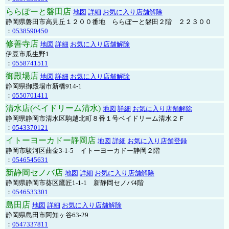
ららぽーと磐田店
地図
詳細
お気に入り店舗解除
静岡県磐田市高見丘１２００番地 ららぽーと磐田２階 ２２３００
：
0538590450
修善寺店
地図
詳細
お気に入り店舗解除
伊豆市瓜生野1
：
0558741511
御殿場店
地図
詳細
お気に入り店舗解除
静岡県御殿場市新橋914-1
：
0550701411
清水店(ベイドリーム清水)
地図
詳細
お気に入り店舗解除
静岡県静岡市清水区駒越北町８番１号ベイドリーム清水２Ｆ
：
0543370121
イトーヨーカドー静岡店
地図
詳細
お気に入り店舗登録
静岡市駿河区曲金3-1-5 イトーヨーカドー静岡２階
：
0546545631
新静岡セノバ店
地図
詳細
お気に入り店舗解除
静岡県静岡市葵区鷹匠1-1-1 新静岡セノバ4階
：
0546533301
島田店
地図
詳細
お気に入り店舗解除
静岡県島田市阿知ヶ谷63-29
：
0547337811