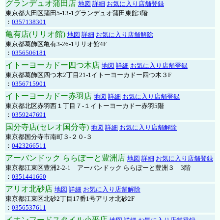
グランデュオ蒲田店
地図
詳細
お気に入り店舗登録
東京都大田区蒲田5-13-1グランデュオ蒲田東館3階
：
0357138301
亀有店(リリオ館)
地図
詳細
お気に入り店舗解除
東京都葛飾区亀有3-26-1リリオ館4F
：
0356506181
イトーヨーカドー四つ木店
地図
詳細
お気に入り店舗登録
東京都葛飾区四つ木2丁目21-1イトーヨーカドー四つ木３F
：
0356715901
イトーヨーカドー赤羽店
地図
詳細
お気に入り店舗登録
東京都北区赤羽西１丁目７-１イトーヨーカドー赤羽5階
：
0359247691
国分寺店(セレオ国分寺)
地図
詳細
お気に入り店舗解除
東京都国分寺市南町３-２０-３
：
0423266511
アーバンドック ららぽーと豊洲店
地図
詳細
お気に入り店舗登録
東京都江東区豊洲2-2-1 アーバンドック ららぽーと豊洲３ 3階
：
0351441660
アリオ北砂店
地図
詳細
お気に入り店舗解除
東京都江東区北砂2丁目17番1号アリオ北砂2F
：
0356537611
イオンフードスタイル小平店