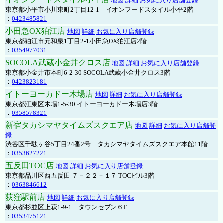
地図
詳細
お気に入り店舗登録
東京都小平市小川東町2丁目12-1 イオンフードスタイル小平2階
：
0423485821
小田急OX狛江店
地図
詳細
お気に入り店舗登録
東京都狛江市元和泉1丁目2-1小田急OX狛江店2階
：
0354977031
SOCOLA武蔵小金井クロス店
地図
詳細
お気に入り店舗登録
東京都小金井市本町6-2-30 SOCOLA武蔵小金井クロス3階
：
0423823181
イトーヨーカドー木場店
地図
詳細
お気に入り店舗登録
東京都江東区木場1-5-30 イトーヨーカドー木場店3階
：
0358578321
新宿タカシマヤタイムズスクエア店
地図
詳細
お気に入り店舗登
録
渋谷区千駄ヶ谷5丁目24番2号 タカシマヤタイムズスクエア本館11階
：
0353627221
五反田TOC店
地図
詳細
お気に入り店舗登録
東京都品川区西五反田 ７－２２－１７ TOCビル3階
：
0363846612
荻窪駅前店
地図
詳細
お気に入り店舗登録
東京都杉並区上萩1-9-1 タウンセブン６F
：
0353475121