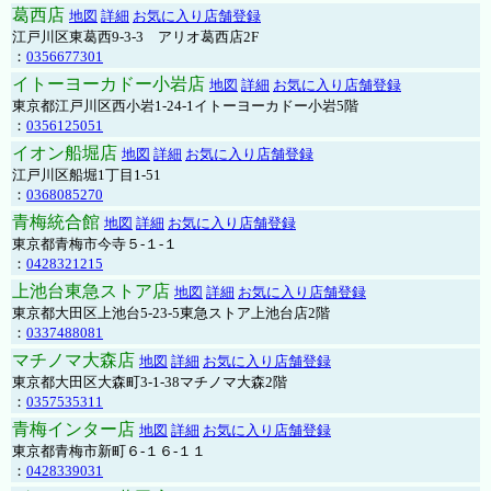
葛西店
地図
詳細
お気に入り店舗登録
江戸川区東葛西9-3-3 アリオ葛西店2F
：
0356677301
イトーヨーカドー小岩店
地図
詳細
お気に入り店舗登録
東京都江戸川区西小岩1-24-1イトーヨーカドー小岩5階
：
0356125051
イオン船堀店
地図
詳細
お気に入り店舗登録
江戸川区船堀1丁目1-51
：
0368085270
青梅統合館
地図
詳細
お気に入り店舗登録
東京都青梅市今寺５-１-１
：
0428321215
上池台東急ストア店
地図
詳細
お気に入り店舗登録
東京都大田区上池台5-23-5東急ストア上池台店2階
：
0337488081
マチノマ大森店
地図
詳細
お気に入り店舗登録
東京都大田区大森町3-1-38マチノマ大森2階
：
0357535311
青梅インター店
地図
詳細
お気に入り店舗登録
東京都青梅市新町６-１６-１１
：
0428339031