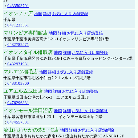
2F
：
0433503701
イオンノア店
地図
詳細
お気に入り店舗登録
千葉県
：
0471233351
マリンピア専門館店
地図
詳細
お気に入り店舗登録
千葉県千葉市美浜区高洲3-21-1イオンマリンピア専門館1階
：
0432782571
イオンスタイル鎌取店
地図
詳細
お気に入り店舗登録
千葉県千葉市緑区おゆみ野3-16-1ゆみ～る鎌取ショッピングセンター3階
：
0432931931
マルエツ稲毛店
地図
詳細
お気に入り店舗登録
千葉県千葉市稲毛区小仲台7-2-1マルエツ稲毛3階
：
0433103860
ユアエルム成田店
地図
詳細
お気に入り店舗登録
千葉県成田市公津の杜4-5-3 ユアエルム成田3F
：
0476296831
イオンモール津田沼店
地図
詳細
お気に入り店舗解除
千葉県習志野市津田沼1-23-1 イオンモール津田沼２階
：
0474557331
流山おおたかの森S・C店
地図
詳細
お気に入り店舗解除
千葉県流山市おおたかの森南1-5-1 流山おおたかの森SC ANNEX1 2F