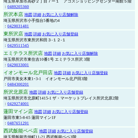
埼玉県草加市高砂２丁目７ー１ アコスショッピングセンター南館５階
：
0489205360
所沢本店
地図
詳細
お気に入り店舗解除
埼玉県所沢市小手指台5番地の4
：
0429031481
東所沢店
地図
詳細
お気に入り店舗登録
埼玉県所沢市東所沢和田３-１２-１
：
0429511545
エミテラス所沢店
地図
詳細
お気に入り店舗解除
埼玉県所沢市東住吉10番1号 エミテラス所沢 3階
：
0429033001
イオンモール北戸田店
地図
詳細
お気に入り店舗登録
戸田市美女木東1ｰ3‐1 イオンモール北戸田3階
：
0484300201
所沢北原店
地図
詳細
お気に入り店舗登録
埼玉県所沢市北原町1415-1 ザ・マーケットプレイス所沢北原2階
：
0429274001
蓮田マイン店
地図
詳細
お気に入り店舗登録
蓮田市東5-8-65 蓮田マイン1F
：
0487651291
西武飯能ペペ店
地図
詳細
お気に入り店舗登録
埼玉県飯能市仲町11-21 西武飯能ペペ3階