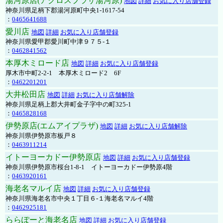
湯河原店(アクロスプラザ湯河原)
地図
詳細
お気に入り店舗登録
神奈川県足柄下郡湯河原町中央1-1617-54
：
0465641688
愛川店
地図
詳細
お気に入り店舗登録
神奈川県愛甲郡愛川町中津９７５-１
：
0462841562
本厚木ミロード店
地図
詳細
お気に入り店舗登録
厚木市中町2-2-1 本厚木ミロード2 6F
：
0462201201
大井松田店
地図
詳細
お気に入り店舗解除
神奈川県足柄上郡大井町金子字中の町325-1
：
0465828168
伊勢原店(エムアイプラザ)
地図
詳細
お気に入り店舗解除
神奈川県伊勢原市板戸８
：
0463911214
イトーヨーカドー伊勢原店
地図
詳細
お気に入り店舗登録
神奈川県伊勢原市桜台1-8-1 イトーヨーカドー伊勢原4階
：
0463920161
海老名マルイ店
地図
詳細
お気に入り店舗登録
神奈川県海老名市中央１丁目６-１海老名マルイ4階
：
0462925181
ららぽーと海老名店
地図
詳細
お気に入り店舗登録