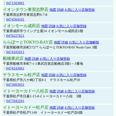
：
0471563001
イオンタウン東習志野店
地図
詳細
お気に入り店舗登録
千葉県習志野市東習志野6-7-8
：
0474564101
イオンモール成田店
地図
詳細
お気に入り店舗登録
千葉県成田市ウイング土屋24 イオンモール成田店1階
：
0476227621
ららぽーとTOKYO-BAY店
地図
詳細
お気に入り店舗解除
千葉県船橋市浜町2?2?7 ららぽーとTOKYO-BAY North Gate 3階
：
0474101011
船橋東武店
地図
詳細
お気に入り店舗登録
千葉県船橋市本町7-1-1東武百貨店船橋店3階1～3番地
：
0474243661
テラスモール松戸店
地図
詳細
お気に入り店舗登録
千葉県松戸市八ケ崎2丁目8-1 テラスモール松戸3F
：
0473093651
イトーヨーカドー八柱店
地図
詳細
お気に入り店舗登録
千葉県松戸市日暮1-15-8イトーヨーカドー八柱 3階
：
0477045261
イトーヨーカドー松戸店
地図
詳細
お気に入り店舗登録
千葉県松戸市松戸1149 イトーヨーカドー松戸店6階