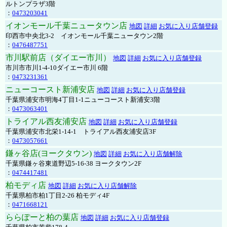
ルトンプラザ3階
：
0473203041
イオンモール千葉ニュータウン店
地図
詳細
お気に入り店舗登録
印西市中央北3-2 イオンモール千葉ニュータウン2階
：
0476487751
市川駅前店（ダイエー市川）
地図
詳細
お気に入り店舗登録
市川市市川1-4-10ダイエー市川 6階
：
0473231361
ニューコースト新浦安店
地図
詳細
お気に入り店舗登録
千葉県浦安市明海4丁目1-1ニューコースト新浦安3階
：
0473063401
トライアル西友浦安店
地図
詳細
お気に入り店舗登録
千葉県浦安市北栄1-14-1 トライアル西友浦安店3F
：
0473057661
鎌ヶ谷店(ヨークタウン)
地図
詳細
お気に入り店舗解除
千葉県鎌ヶ谷東道野辺5-16-38 ヨークタウン2F
：
0474417481
柏モディ店
地図
詳細
お気に入り店舗解除
千葉県柏市柏1丁目2-26 柏モディ4F
：
0471668121
ららぽーと柏の葉店
地図
詳細
お気に入り店舗登録