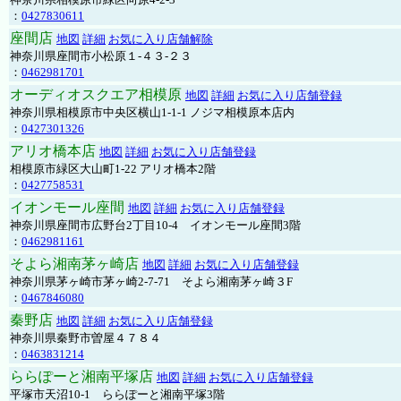
：
0427830611
座間店
地図
詳細
お気に入り店舗解除
神奈川県座間市小松原１-４３-２３
：
0462981701
オーディオスクエア相模原
地図
詳細
お気に入り店舗登録
神奈川県相模原市中央区横山1-1-1 ノジマ相模原本店内
：
0427301326
アリオ橋本店
地図
詳細
お気に入り店舗登録
相模原市緑区大山町1-22 アリオ橋本2階
：
0427758531
イオンモール座間
地図
詳細
お気に入り店舗登録
神奈川県座間市広野台2丁目10-4 イオンモール座間3階
：
0462981161
そよら湘南茅ヶ崎店
地図
詳細
お気に入り店舗登録
神奈川県茅ヶ崎市茅ヶ崎2‐7‐71 そよら湘南茅ヶ崎３F
：
0467846080
秦野店
地図
詳細
お気に入り店舗登録
神奈川県秦野市曽屋４７８４
：
0463831214
ららぽーと湘南平塚店
地図
詳細
お気に入り店舗登録
平塚市天沼10-1 ららぽーと湘南平塚3階