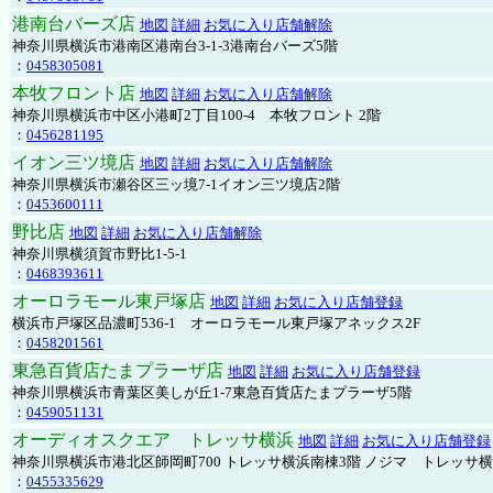
港南台バーズ店
地図
詳細
お気に入り店舗解除
神奈川県横浜市港南区港南台3-1-3港南台バーズ5階
：
0458305081
本牧フロント店
地図
詳細
お気に入り店舗解除
神奈川県横浜市中区小港町2丁目100-4 本牧フロント 2階
：
0456281195
イオン三ツ境店
地図
詳細
お気に入り店舗解除
神奈川県横浜市瀬谷区三ッ境7-1イオン三ツ境店2階
：
0453600111
野比店
地図
詳細
お気に入り店舗解除
神奈川県横須賀市野比1-5-1
：
0468393611
オーロラモール東戸塚店
地図
詳細
お気に入り店舗登録
横浜市戸塚区品濃町536-1 オーロラモール東戸塚アネックス2F
：
0458201561
東急百貨店たまプラーザ店
地図
詳細
お気に入り店舗登録
神奈川県横浜市青葉区美しが丘1-7東急百貨店たまプラーザ5階
：
0459051131
オーディオスクエア トレッサ横浜
地図
詳細
お気に入り店舗登録
神奈川県横浜市港北区師岡町700 トレッサ横浜南棟3階 ノジマ トレッサ
：
0455335629