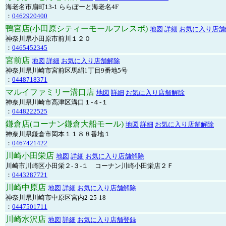
海老名市扇町13-1 ららぽーと海老名4F
：
0462920400
鴨宮店(小田原シティーモールフレスポ)
地図
詳細
お気に入り店舗
神奈川県小田原市前川１２０
：
0465452345
宮前店
地図
詳細
お気に入り店舗解除
神奈川県川崎市宮前区馬絹1丁目9番地5号
：
0448718371
マルイファミリー溝口店
地図
詳細
お気に入り店舗解除
神奈川県川崎市高津区溝口１-４-１
：
0448222525
鎌倉店(コーナン鎌倉大船モール)
地図
詳細
お気に入り店舗解除
神奈川県鎌倉市岡本１１８８番地１
：
0467421422
川崎小田栄店
地図
詳細
お気に入り店舗解除
川崎市川崎区小田栄２‐３‐１ コーナン川崎小田栄店２Ｆ
：
0443287721
川崎中原店
地図
詳細
お気に入り店舗解除
神奈川県川崎市中原区宮内2-25-18
：
0447501711
川崎水沢店
地図
詳細
お気に入り店舗登録