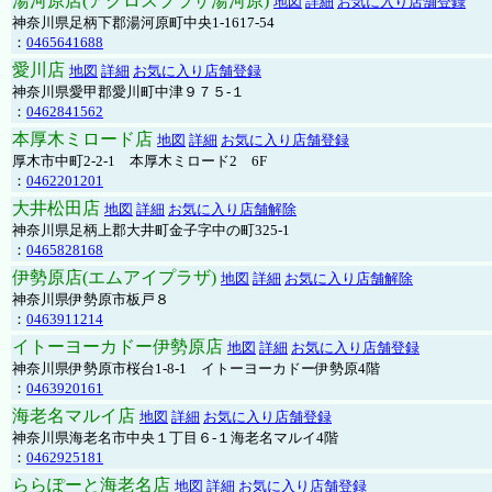
湯河原店(アクロスプラザ湯河原)
地図
詳細
お気に入り店舗登録
神奈川県足柄下郡湯河原町中央1-1617-54
：
0465641688
愛川店
地図
詳細
お気に入り店舗登録
神奈川県愛甲郡愛川町中津９７５-１
：
0462841562
本厚木ミロード店
地図
詳細
お気に入り店舗登録
厚木市中町2-2-1 本厚木ミロード2 6F
：
0462201201
大井松田店
地図
詳細
お気に入り店舗解除
神奈川県足柄上郡大井町金子字中の町325-1
：
0465828168
伊勢原店(エムアイプラザ)
地図
詳細
お気に入り店舗解除
神奈川県伊勢原市板戸８
：
0463911214
イトーヨーカドー伊勢原店
地図
詳細
お気に入り店舗登録
神奈川県伊勢原市桜台1-8-1 イトーヨーカドー伊勢原4階
：
0463920161
海老名マルイ店
地図
詳細
お気に入り店舗登録
神奈川県海老名市中央１丁目６-１海老名マルイ4階
：
0462925181
ららぽーと海老名店
地図
詳細
お気に入り店舗登録