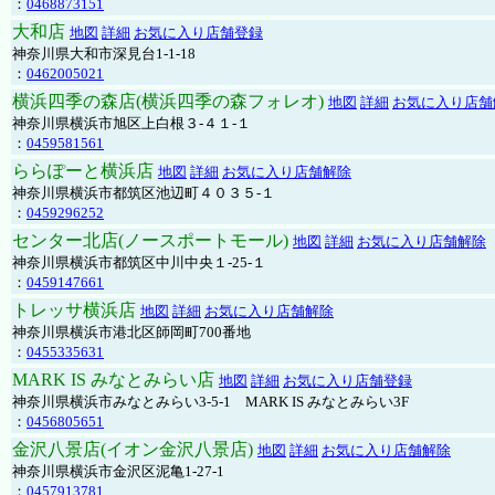
：
0468873151
大和店
地図
詳細
お気に入り店舗登録
神奈川県大和市深見台1-1-18
：
0462005021
横浜四季の森店(横浜四季の森フォレオ)
地図
詳細
お気に入り店舗
神奈川県横浜市旭区上白根３-４１-１
：
0459581561
ららぽーと横浜店
地図
詳細
お気に入り店舗解除
神奈川県横浜市都筑区池辺町４０３５-１
：
0459296252
センター北店(ノースポートモール)
地図
詳細
お気に入り店舗解除
神奈川県横浜市都筑区中川中央１-25-１
：
0459147661
トレッサ横浜店
地図
詳細
お気に入り店舗解除
神奈川県横浜市港北区師岡町700番地
：
0455335631
MARK IS みなとみらい店
地図
詳細
お気に入り店舗登録
神奈川県横浜市みなとみらい3-5-1 MARK IS みなとみらい3F
：
0456805651
金沢八景店(イオン金沢八景店)
地図
詳細
お気に入り店舗解除
神奈川県横浜市金沢区泥亀1-27-1
：
0457913781