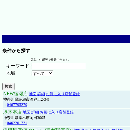
条件から探す
店名、住所等で検索できます。
キーワード
:
地域
:
NEW綾瀬店
地図
詳細
お気に入り店舗登録
神奈川県綾瀬市深谷上2-3-9
：
0467795279
厚木本店
地図
詳細
お気に入り店舗登録
神奈川県厚木市岡田3005
：
0462201721