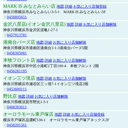
MARK IS みなとみらい店
地図
詳細
お気に入り店舗登録
神奈川県横浜市みなとみらい3-5-1 MARK IS みなとみらい3F
：
0456805651
金沢八景店(イオン金沢八景店)
地図
詳細
お気に入り店舗解除
神奈川県横浜市金沢区泥亀1-27-1
：
0457913781
港南台バーズ店
地図
詳細
お気に入り店舗解除
神奈川県横浜市港南区港南台3-1-3港南台バーズ5階
：
0458305081
本牧フロント店
地図
詳細
お気に入り店舗解除
神奈川県横浜市中区小港町2丁目100-4 本牧フロント 2階
：
0456281195
イオン三ツ境店
地図
詳細
お気に入り店舗解除
神奈川県横浜市瀬谷区三ッ境7-1イオン三ツ境店2階
：
0453600111
野比店
地図
詳細
お気に入り店舗解除
神奈川県横須賀市野比1-5-1
：
0468393611
オーロラモール東戸塚店
地図
詳細
お気に入り店舗登録
横浜市戸塚区品濃町536-1 オーロラモール東戸塚アネックス2F
：
0458201561