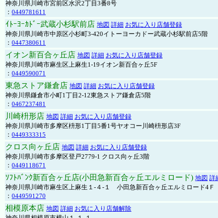
神奈川県川崎市宮前区水沢2丁目3番8号
：
0449781611
ｲﾄｰﾖｰｶﾄﾞｰ武蔵小杉駅前店
地図
詳細
お気に入り店舗登録
神奈川県川崎市中原区小杉町3-420イトーヨーカドー武蔵小杉駅前店5階
：
0447380611
イオン新百合ヶ丘店
地図
詳細
お気に入り店舗登録
神奈川県川崎市麻生区上麻生1-19イオン新百合ヶ丘5F
：
0449590071
東急ストア鎌倉店
地図
詳細
お気に入り店舗登録
神奈川県鎌倉市小町1丁目2-12東急ストア鎌倉店5階
：
0467237481
川崎枡形店
地図
詳細
お気に入り店舗登録
神奈川県川崎市多摩区枡形1丁目5番1号ヤオコー川崎枡形店3F
：
0449333315
クロス向ヶ丘店
地図
詳細
お気に入り店舗登録
神奈川県川崎市多摩区登戸2779-1 クロス向ヶ丘3階
：
0449118671
ｿﾌﾄﾊﾞﾝｸ新百合ヶ丘店(小田急新百合ヶ丘エルミロード)
地図
詳
神奈川県川崎市麻生区上麻生１-４-１ 小田急新百合ヶ丘エルミロード4Ｆ
：
0449591270
相模原本店
地図
詳細
お気に入り店舗解除
神奈川県相模原市横山１-１-１