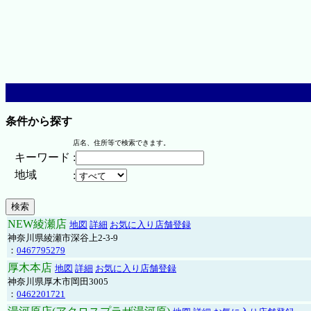
条件から探す
店名、住所等で検索できます。
キーワード
:
地域
:
NEW綾瀬店
地図
詳細
お気に入り店舗登録
神奈川県綾瀬市深谷上2-3-9
：
0467795279
厚木本店
地図
詳細
お気に入り店舗登録
神奈川県厚木市岡田3005
：
0462201721