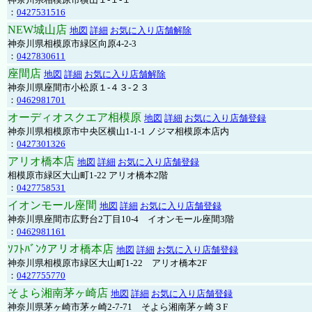
：
0427531516
NEW城山店
地図
詳細
お気に入り店舗解除
神奈川県相模原市緑区向原4-2-3
：
0427830611
座間店
地図
詳細
お気に入り店舗解除
神奈川県座間市小松原１-４３-２３
：
0462981701
オーディオスクエア相模原
地図
詳細
お気に入り店舗登録
神奈川県相模原市中央区横山1-1-1 ノジマ相模原本店内
：
0427301326
アリオ橋本店
地図
詳細
お気に入り店舗登録
相模原市緑区大山町1-22 アリオ橋本2階
：
0427758531
イオンモール座間
地図
詳細
お気に入り店舗登録
神奈川県座間市広野台2丁目10-4 イオンモール座間3階
：
0462981161
ｿﾌﾄﾊﾞﾝｸアリオ橋本店
地図
詳細
お気に入り店舗登録
神奈川県相模原市緑区大山町1-22 アリオ橋本2F
：
0427755770
そよら湘南茅ヶ崎店
地図
詳細
お気に入り店舗登録
神奈川県茅ヶ崎市茅ヶ崎2‐7‐71 そよら湘南茅ヶ崎３F