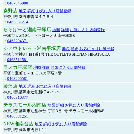
：
0467846080
秦野店
地図
詳細
お気に入り店舗登録
神奈川県秦野市曽屋４７８４
：
0463831214
ららぽーと湘南平塚店
地図
詳細
お気に入り店舗登録
平塚市天沼10-1 ららぽーと湘南平塚3階
：
0463204371
ジアウトレット湘南平塚店
地図
詳細
お気に入り店舗登録
平塚市大神8丁目1番1号 THE OUTLETS SHONAN HIRATSUKA
：
0463511581
ラスカ平塚店
地図
詳細
お気に入り店舗登録
平塚市宝町１－１ ラスカ平塚 4階
：
0463205581
藤沢店
地図
詳細
お気に入り店舗解除
神奈川県藤沢市辻堂新町４-１-１
：
0466316377
テラスモール湘南店
地図
詳細
お気に入り店舗解除
神奈川県藤沢市辻堂神台1丁目3番1号 テラスモール湘南4F
：
0466381251
NEW湘南台店
地図
詳細
お気に入り店舗解除
神奈川県藤沢市円行1-2-1