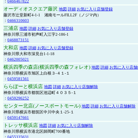
：
0466467822
オーディオスクエア藤沢
地図
詳細
お気に入り店舗登録
藤沢市辻堂新町4-1-1 湘南モールFILL2F（ノジマ内）
：
0466310603
三浦店
地図
詳細
お気に入り店舗登録
神奈川県三浦市初声町入江字2-186-1
：
0468873151
大和店
地図
詳細
お気に入り店舗登録
神奈川県大和市深見台1-1-18
：
0462005021
横浜四季の森店(横浜四季の森フォレオ)
地図
詳細
お気に入り店舗
神奈川県横浜市旭区上白根３-４１-１
：
0459581561
ららぽーと横浜店
地図
詳細
お気に入り店舗解除
神奈川県横浜市都筑区池辺町４０３５-１
：
0459296252
センター北店(ノースポートモール)
地図
詳細
お気に入り店舗解除
神奈川県横浜市都筑区中川中央１-25-１
：
0459147661
トレッサ横浜店
地図
詳細
お気に入り店舗解除
神奈川県横浜市港北区師岡町700番地
：
0455335631