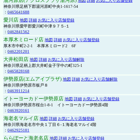
湯河原店(アクロスプラザ湯河原)
地図
詳細
お気に入り店舗登録
神奈川県足柄下郡湯河原町中央1-1617-54
：
0465641688
愛川店
地図
詳細
お気に入り店舗登録
神奈川県愛甲郡愛川町中津９７５-１
：
0462841562
本厚木ミロード店
地図
詳細
お気に入り店舗登録
厚木市中町2-2-1 本厚木ミロード2 6F
：
0462201201
大井松田店
地図
詳細
お気に入り店舗解除
神奈川県足柄上郡大井町金子字中の町325-1
：
0465828168
伊勢原店(エムアイプラザ)
地図
詳細
お気に入り店舗解除
神奈川県伊勢原市板戸８
：
0463911214
イトーヨーカドー伊勢原店
地図
詳細
お気に入り店舗登録
神奈川県伊勢原市桜台1-8-1 イトーヨーカドー伊勢原4階
：
0463920161
海老名マルイ店
地図
詳細
お気に入り店舗登録
神奈川県海老名市中央１丁目６-１海老名マルイ4階
：
0462925181
ららぽーと海老名店
地図
詳細
お気に入り店舗登録