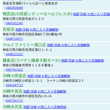
海老名市扇町13-1 ららぽーと海老名4F
：
0462920400
鴨宮店(小田原シティーモールフレスポ)
地図
詳細
お気に入り店舗
神奈川県小田原市前川１２０
：
0465452345
宮前店
地図
詳細
お気に入り店舗解除
神奈川県川崎市宮前区馬絹1丁目9番地5号
：
0448718371
マルイファミリー溝口店
地図
詳細
お気に入り店舗解除
神奈川県川崎市高津区溝口１-４-１
：
0448222525
鎌倉店(コーナン鎌倉大船モール)
地図
詳細
お気に入り店舗解除
神奈川県鎌倉市岡本１１８８番地１
：
0467421422
川崎小田栄店
地図
詳細
お気に入り店舗解除
川崎市川崎区小田栄２‐３‐１ コーナン川崎小田栄店２Ｆ
：
0443287721
川崎中原店
地図
詳細
お気に入り店舗解除
神奈川県川崎市中原区宮内2-25-18
：
0447501711
川崎水沢店
地図
詳細
お気に入り店舗登録