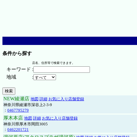
条件から探す
店名、住所等で検索できます。
キーワード
:
地域
:
NEW綾瀬店
地図
詳細
お気に入り店舗登録
神奈川県綾瀬市深谷上2-3-9
：
0467795279
厚木本店
地図
詳細
お気に入り店舗登録
神奈川県厚木市岡田3005
：
0462201721