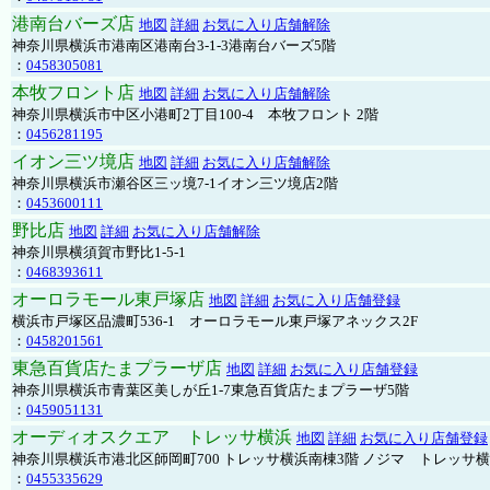
港南台バーズ店
地図
詳細
お気に入り店舗解除
神奈川県横浜市港南区港南台3-1-3港南台バーズ5階
：
0458305081
本牧フロント店
地図
詳細
お気に入り店舗解除
神奈川県横浜市中区小港町2丁目100-4 本牧フロント 2階
：
0456281195
イオン三ツ境店
地図
詳細
お気に入り店舗解除
神奈川県横浜市瀬谷区三ッ境7-1イオン三ツ境店2階
：
0453600111
野比店
地図
詳細
お気に入り店舗解除
神奈川県横須賀市野比1-5-1
：
0468393611
オーロラモール東戸塚店
地図
詳細
お気に入り店舗登録
横浜市戸塚区品濃町536-1 オーロラモール東戸塚アネックス2F
：
0458201561
東急百貨店たまプラーザ店
地図
詳細
お気に入り店舗登録
神奈川県横浜市青葉区美しが丘1-7東急百貨店たまプラーザ5階
：
0459051131
オーディオスクエア トレッサ横浜
地図
詳細
お気に入り店舗登録
神奈川県横浜市港北区師岡町700 トレッサ横浜南棟3階 ノジマ トレッサ
：
0455335629