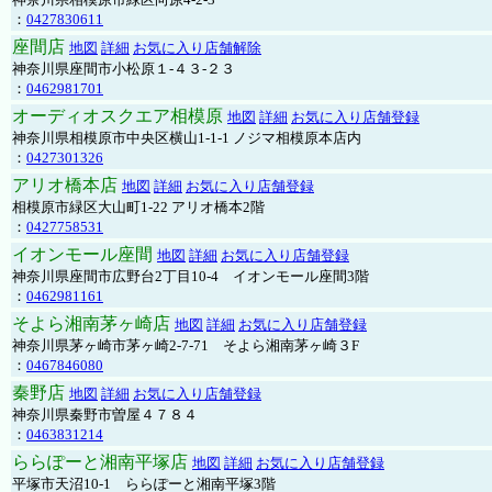
：
0427830611
座間店
地図
詳細
お気に入り店舗解除
神奈川県座間市小松原１-４３-２３
：
0462981701
オーディオスクエア相模原
地図
詳細
お気に入り店舗登録
神奈川県相模原市中央区横山1-1-1 ノジマ相模原本店内
：
0427301326
アリオ橋本店
地図
詳細
お気に入り店舗登録
相模原市緑区大山町1-22 アリオ橋本2階
：
0427758531
イオンモール座間
地図
詳細
お気に入り店舗登録
神奈川県座間市広野台2丁目10-4 イオンモール座間3階
：
0462981161
そよら湘南茅ヶ崎店
地図
詳細
お気に入り店舗登録
神奈川県茅ヶ崎市茅ヶ崎2‐7‐71 そよら湘南茅ヶ崎３F
：
0467846080
秦野店
地図
詳細
お気に入り店舗登録
神奈川県秦野市曽屋４７８４
：
0463831214
ららぽーと湘南平塚店
地図
詳細
お気に入り店舗登録
平塚市天沼10-1 ららぽーと湘南平塚3階