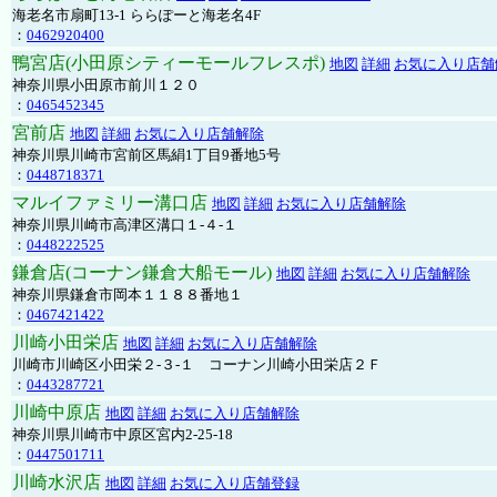
海老名市扇町13-1 ららぽーと海老名4F
：
0462920400
鴨宮店(小田原シティーモールフレスポ)
地図
詳細
お気に入り店舗
神奈川県小田原市前川１２０
：
0465452345
宮前店
地図
詳細
お気に入り店舗解除
神奈川県川崎市宮前区馬絹1丁目9番地5号
：
0448718371
マルイファミリー溝口店
地図
詳細
お気に入り店舗解除
神奈川県川崎市高津区溝口１-４-１
：
0448222525
鎌倉店(コーナン鎌倉大船モール)
地図
詳細
お気に入り店舗解除
神奈川県鎌倉市岡本１１８８番地１
：
0467421422
川崎小田栄店
地図
詳細
お気に入り店舗解除
川崎市川崎区小田栄２‐３‐１ コーナン川崎小田栄店２Ｆ
：
0443287721
川崎中原店
地図
詳細
お気に入り店舗解除
神奈川県川崎市中原区宮内2-25-18
：
0447501711
川崎水沢店
地図
詳細
お気に入り店舗登録