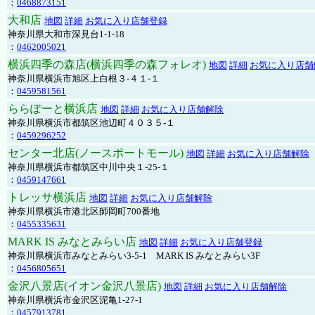
：
0468873151
大和店
地図
詳細
お気に入り店舗登録
神奈川県大和市深見台1-1-18
：
0462005021
横浜四季の森店(横浜四季の森フォレオ)
地図
詳細
お気に入り店舗
神奈川県横浜市旭区上白根３-４１-１
：
0459581561
ららぽーと横浜店
地図
詳細
お気に入り店舗解除
神奈川県横浜市都筑区池辺町４０３５-１
：
0459296252
センター北店(ノースポートモール)
地図
詳細
お気に入り店舗解除
神奈川県横浜市都筑区中川中央１-25-１
：
0459147661
トレッサ横浜店
地図
詳細
お気に入り店舗解除
神奈川県横浜市港北区師岡町700番地
：
0455335631
MARK IS みなとみらい店
地図
詳細
お気に入り店舗登録
神奈川県横浜市みなとみらい3-5-1 MARK IS みなとみらい3F
：
0456805651
金沢八景店(イオン金沢八景店)
地図
詳細
お気に入り店舗解除
神奈川県横浜市金沢区泥亀1-27-1
：
0457913781