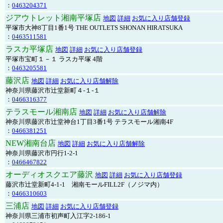
：
0463204371
ジアウトレット湘南平塚店
地図
詳細
お気に入り店舗登録
平塚市大神8丁目1番1号 THE OUTLETS SHONAN HIRATSUKA
：
0463511581
ラスカ平塚店
地図
詳細
お気に入り店舗登録
平塚市宝町１－１ ラスカ平塚 4階
：
0463205581
藤沢店
地図
詳細
お気に入り店舗解除
神奈川県藤沢市辻堂新町４-１-１
：
0466316377
テラスモール湘南店
地図
詳細
お気に入り店舗解除
神奈川県藤沢市辻堂神台1丁目3番1号 テラスモール湘南4F
：
0466381251
NEW湘南台店
地図
詳細
お気に入り店舗解除
神奈川県藤沢市円行1-2-1
：
0466467822
オーディオスクエア藤沢
地図
詳細
お気に入り店舗登録
藤沢市辻堂新町4-1-1 湘南モールFILL2F（ノジマ内）
：
0466310603
三浦店
地図
詳細
お気に入り店舗登録
神奈川県三浦市初声町入江字2-186-1