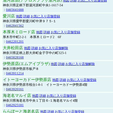
湯河原店(アクロスプラザ湯河原)
地図
詳細
お気に入り店舗登録
神奈川県足柄下郡湯河原町中央1-1617-54
：
0465641688
愛川店
地図
詳細
お気に入り店舗登録
神奈川県愛甲郡愛川町中津９７５-１
：
0462841562
本厚木ミロード店
地図
詳細
お気に入り店舗登録
厚木市中町2-2-1 本厚木ミロード2 6F
：
0462201201
大井松田店
地図
詳細
お気に入り店舗解除
神奈川県足柄上郡大井町金子字中の町325-1
：
0465828168
伊勢原店(エムアイプラザ)
地図
詳細
お気に入り店舗解除
神奈川県伊勢原市板戸８
：
0463911214
イトーヨーカドー伊勢原店
地図
詳細
お気に入り店舗登録
神奈川県伊勢原市桜台1-8-1 イトーヨーカドー伊勢原4階
：
0463920161
海老名マルイ店
地図
詳細
お気に入り店舗登録
神奈川県海老名市中央１丁目６-１海老名マルイ4階
：
0462925181
ららぽーと海老名店
地図
詳細
お気に入り店舗登録