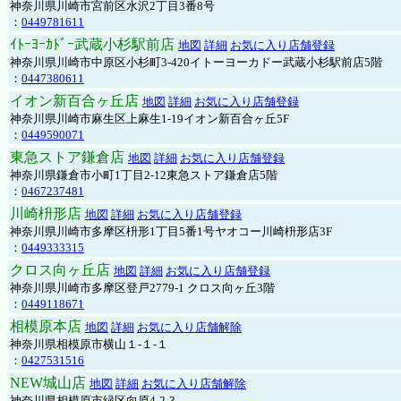
神奈川県川崎市宮前区水沢2丁目3番8号
：
0449781611
ｲﾄｰﾖｰｶﾄﾞｰ武蔵小杉駅前店
地図
詳細
お気に入り店舗登録
神奈川県川崎市中原区小杉町3-420イトーヨーカドー武蔵小杉駅前店5階
：
0447380611
イオン新百合ヶ丘店
地図
詳細
お気に入り店舗登録
神奈川県川崎市麻生区上麻生1-19イオン新百合ヶ丘5F
：
0449590071
東急ストア鎌倉店
地図
詳細
お気に入り店舗登録
神奈川県鎌倉市小町1丁目2-12東急ストア鎌倉店5階
：
0467237481
川崎枡形店
地図
詳細
お気に入り店舗登録
神奈川県川崎市多摩区枡形1丁目5番1号ヤオコー川崎枡形店3F
：
0449333315
クロス向ヶ丘店
地図
詳細
お気に入り店舗登録
神奈川県川崎市多摩区登戸2779-1 クロス向ヶ丘3階
：
0449118671
相模原本店
地図
詳細
お気に入り店舗解除
神奈川県相模原市横山１-１-１
：
0427531516
NEW城山店
地図
詳細
お気に入り店舗解除
神奈川県相模原市緑区向原4-2-3