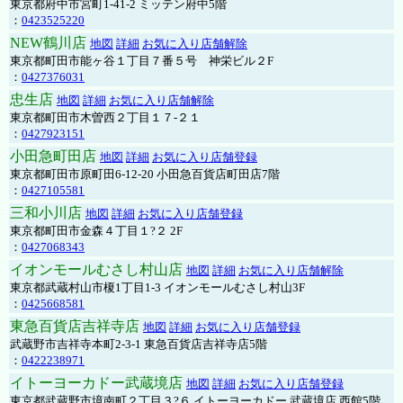
東京都府中市宮町1-41-2 ミッテン府中5階
：
0423525220
NEW鶴川店
地図
詳細
お気に入り店舗解除
東京都町田市能ヶ谷１丁目７番５号 神栄ビル２F
：
0427376031
忠生店
地図
詳細
お気に入り店舗解除
東京都町田市木曽西２丁目１７-２１
：
0427923151
小田急町田店
地図
詳細
お気に入り店舗登録
東京都町田市原町田6-12-20 小田急百貨店町田店7階
：
0427105581
三和小川店
地図
詳細
お気に入り店舗登録
東京都町田市金森４丁目１?２ 2F
：
0427068343
イオンモールむさし村山店
地図
詳細
お気に入り店舗解除
東京都武蔵村山市榎1丁目1-3 イオンモールむさし村山3F
：
0425668581
東急百貨店吉祥寺店
地図
詳細
お気に入り店舗登録
武蔵野市吉祥寺本町2-3-1 東急百貨店吉祥寺店5階
：
0422238971
イトーヨーカドー武蔵境店
地図
詳細
お気に入り店舗登録
東京都武蔵野市境南町２丁目３?６ イトーヨーカドー 武蔵境店 西館5階