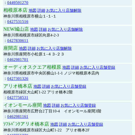
：
0449591270
相模原本店
地図
詳細
お気に入り店舗解除
神奈川県相模原市横山１-１-１
：
0427531516
NEW城山店
地図
詳細
お気に入り店舗解除
神奈川県相模原市緑区向原4-2-3
：
0427830611
座間店
地図
詳細
お気に入り店舗解除
神奈川県座間市小松原１-４３-２３
：
0462981701
オーディオスクエア相模原
地図
詳細
お気に入り店舗登録
神奈川県相模原市中央区横山1-1-1 ノジマ相模原本店内
：
0427301326
アリオ橋本店
地図
詳細
お気に入り店舗登録
相模原市緑区大山町1-22 アリオ橋本2階
：
0427758531
イオンモール座間
地図
詳細
お気に入り店舗登録
神奈川県座間市広野台2丁目10-4 イオンモール座間3階
：
0462981161
ｿﾌﾄﾊﾞﾝｸアリオ橋本店
地図
詳細
お気に入り店舗登録
神奈川県相模原市緑区大山町1-22 アリオ橋本2F