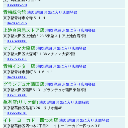
：
0368085270
青梅統合館
地図
詳細
お気に入り店舗登録
東京都青梅市今寺５-１-１
：
0428321215
上池台東急ストア店
地図
詳細
お気に入り店舗登録
東京都大田区上池台5-23-5東急ストア上池台店2階
：
0337488081
マチノマ大森店
地図
詳細
お気に入り店舗登録
東京都大田区大森町3-1-38マチノマ大森2階
：
0357535311
青梅インター店
地図
詳細
お気に入り店舗登録
東京都青梅市新町６-１６-１１
：
0428339031
グランデュオ蒲田店
地図
詳細
お気に入り店舗登録
東京都大田区蒲田5-13-1グランデュオ蒲田東館3階
：
0357138301
亀有店(リリオ館)
地図
詳細
お気に入り店舗解除
東京都葛飾区亀有3-26-1リリオ館4F
：
0356506181
イトーヨーカドー四つ木店
地図
詳細
お気に入り店舗登録
東京都葛飾区四つ木2丁目21-1イトーヨーカドー四つ木３F