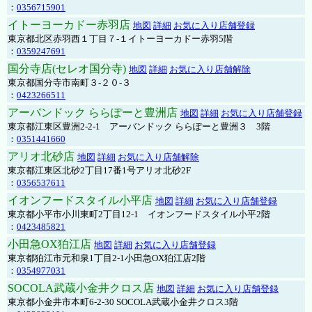
：
0356715901
イトーヨーカドー赤羽店
地図
詳細
お気に入り店舗登録
東京都北区赤羽西１丁目７-１イトーヨーカドー赤羽5階
：
0359247691
国分寺店(セレオ国分寺)
地図
詳細
お気に入り店舗解除
東京都国分寺市南町３-２０-３
：
0423266511
アーバンドック ららぽーと豊洲店
地図
詳細
お気に入り店舗登録
東京都江東区豊洲2-2-1 アーバンドック ららぽーと豊洲３ 3階
：
0351441660
アリオ北砂店
地図
詳細
お気に入り店舗解除
東京都江東区北砂2丁目17番1号アリオ北砂2F
：
0356537611
イオンフードスタイル小平店
地図
詳細
お気に入り店舗登録
東京都小平市小川東町2丁目12-1 イオンフードスタイル小平2階
：
0423485821
小田急OX狛江店
地図
詳細
お気に入り店舗登録
東京都狛江市元和泉1丁目2-1小田急OX狛江店2階
：
0354977031
SOCOLA武蔵小金井クロス店
地図
詳細
お気に入り店舗登録
東京都小金井市本町6-2-30 SOCOLA武蔵小金井クロス3階