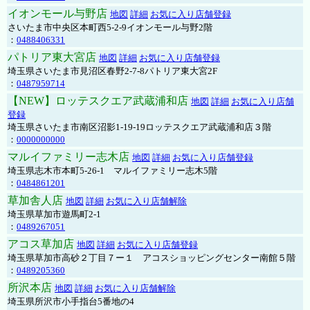
イオンモール与野店
地図
詳細
お気に入り店舗登録
さいたま市中央区本町西5-2-9イオンモール与野2階
：
0488406331
パトリア東大宮店
地図
詳細
お気に入り店舗登録
埼玉県さいたま市見沼区春野2-7-8パトリア東大宮2F
：
0487959714
【NEW】ロッテスクエア武蔵浦和店
地図
詳細
お気に入り店舗
登録
埼玉県さいたま市南区沼影1-19-19ロッテスクエア武蔵浦和店３階
：
0000000000
マルイファミリー志木店
地図
詳細
お気に入り店舗登録
埼玉県志木市本町5-26-1 マルイファミリー志木5階
：
0484861201
草加舎人店
地図
詳細
お気に入り店舗解除
埼玉県草加市遊馬町2-1
：
0489267051
アコス草加店
地図
詳細
お気に入り店舗登録
埼玉県草加市高砂２丁目７ー１ アコスショッピングセンター南館５階
：
0489205360
所沢本店
地図
詳細
お気に入り店舗解除
埼玉県所沢市小手指台5番地の4