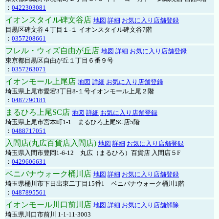
：
0422303081
イオンスタイル碑文谷店
地図
詳細
お気に入り店舗登録
目黒区碑文谷４丁目１-１ イオンスタイル碑文谷7階
：
0357208661
フレル・ウィズ自由が丘店
地図
詳細
お気に入り店舗登録
東京都目黒区自由が丘１丁目６番９号
：
0357263071
イオンモール上尾店
地図
詳細
お気に入り店舗登録
埼玉県上尾市愛宕3丁目8-１号イオンモール上尾２階
：
0487790181
まるひろ上尾SC店
地図
詳細
お気に入り店舗登録
埼玉県上尾市宮本町1-1 まるひろ上尾SC店5階
：
0488717051
入間店(丸広百貨店入間店)
地図
詳細
お気に入り店舗登録
埼玉県入間市豊岡1-6-12 丸広（まるひろ）百貨店 入間店５F
：
0429606631
ベニバナウォーク桶川店
地図
詳細
お気に入り店舗登録
埼玉県桶川市下日出東二丁目15番1 ベニバナウォーク桶川1階
：
0487895561
イオンモール川口前川店
地図
詳細
お気に入り店舗解除
埼玉県川口市前川 1-1-11-3003