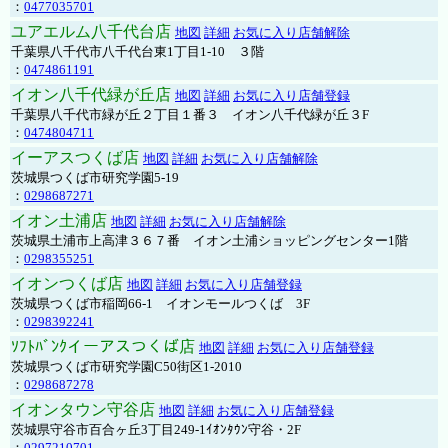
：
0477035701
ユアエルム八千代台店
地図
詳細
お気に入り店舗解除
千葉県八千代市八千代台東1丁目1-10 ３階
：
0474861191
イオン八千代緑が丘店
地図
詳細
お気に入り店舗登録
千葉県八千代市緑が丘２丁目１番３ イオン八千代緑が丘３F
：
0474804711
イーアスつくば店
地図
詳細
お気に入り店舗解除
茨城県つくば市研究学園5-19
：
0298687271
イオン土浦店
地図
詳細
お気に入り店舗解除
茨城県土浦市上高津３６７番 イオン土浦ショッピングセンター1階
：
0298355251
イオンつくば店
地図
詳細
お気に入り店舗登録
茨城県つくば市稲岡66-1 イオンモールつくば 3F
：
0298392241
ｿﾌﾄﾊﾞﾝｸイーアスつくば店
地図
詳細
お気に入り店舗登録
茨城県つくば市研究学園C50街区1-2010
：
0298687278
イオンタウン守谷店
地図
詳細
お気に入り店舗登録
茨城県守谷市百合ヶ丘3丁目249-1ｲｵﾝﾀｳﾝ守谷・2F
：
0297210701