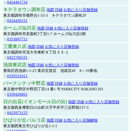
：
0424401734
キテラタウン調布店
地図
詳細
お気に入り店舗登録
東京都調布市菊野台1-33-3 キテラタウン調布2F
：
0424436151
ホームズ仙川店
地図
詳細
お気に入り店舗登録
東京都調布市若葉町2丁目1-7 ホームズ仙川店2階
：
0353847711
三鷹東八店
地図
詳細
お気に入り店舗登録
東京都調布市深大寺東町８丁目３３-１
：
0422706531
池袋東武店
地図
詳細
お気に入り店舗登録
豊島区西池袋1-1-25 東武百貨店 池袋店4F 8～10番地
：
0359531011
パークシティ中野店
地図
詳細
お気に入り店舗登録
東京都中野区中野四丁目14 番1 号 PARKCITY NAKANO 201
：
0359429861
日の出店(イオンモール日の出)
地図
詳細
お気に入り店舗登録
東京都西多摩郡日の出町大字平井字三吉野桜237-3
：
0425973155
ひばりが丘パルコ店
地図
詳細
お気に入り店舗解除
東京都西東京市ひばりが丘1-1-1