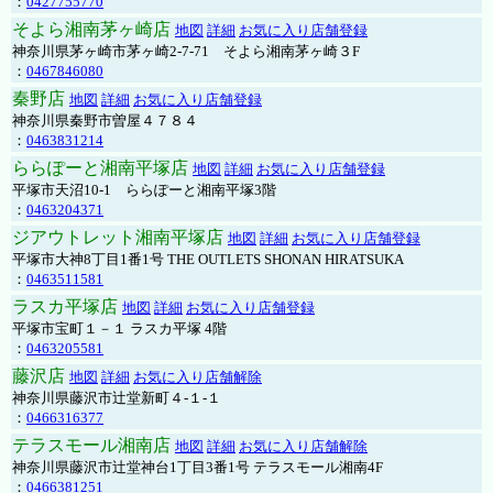
：
0427755770
そよら湘南茅ヶ崎店
地図
詳細
お気に入り店舗登録
神奈川県茅ヶ崎市茅ヶ崎2‐7‐71 そよら湘南茅ヶ崎３F
：
0467846080
秦野店
地図
詳細
お気に入り店舗登録
神奈川県秦野市曽屋４７８４
：
0463831214
ららぽーと湘南平塚店
地図
詳細
お気に入り店舗登録
平塚市天沼10-1 ららぽーと湘南平塚3階
：
0463204371
ジアウトレット湘南平塚店
地図
詳細
お気に入り店舗登録
平塚市大神8丁目1番1号 THE OUTLETS SHONAN HIRATSUKA
：
0463511581
ラスカ平塚店
地図
詳細
お気に入り店舗登録
平塚市宝町１－１ ラスカ平塚 4階
：
0463205581
藤沢店
地図
詳細
お気に入り店舗解除
神奈川県藤沢市辻堂新町４-１-１
：
0466316377
テラスモール湘南店
地図
詳細
お気に入り店舗解除
神奈川県藤沢市辻堂神台1丁目3番1号 テラスモール湘南4F
：
0466381251