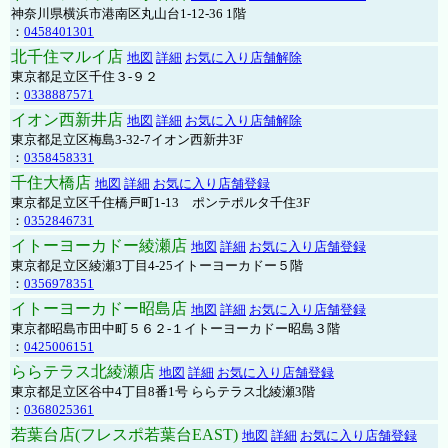
神奈川県横浜市港南区丸山台1-12-36 1階
：
0458401301
北千住マルイ店
地図
詳細
お気に入り店舗解除
東京都足立区千住３-９２
：
0338887571
イオン西新井店
地図
詳細
お気に入り店舗解除
東京都足立区梅島3-32-7イオン西新井3F
：
0358458331
千住大橋店
地図
詳細
お気に入り店舗登録
東京都足立区千住橋戸町1-13 ポンテポルタ千住3F
：
0352846731
イトーヨーカドー綾瀬店
地図
詳細
お気に入り店舗登録
東京都足立区綾瀬3丁目4-25イトーヨーカドー５階
：
0356978351
イトーヨーカドー昭島店
地図
詳細
お気に入り店舗登録
東京都昭島市田中町５６２-１イトーヨーカドー昭島３階
：
0425006151
ららテラス北綾瀬店
地図
詳細
お気に入り店舗登録
東京都足立区谷中4丁目8番1号 ららテラス北綾瀬3階
：
0368025361
若葉台店(フレスポ若葉台EAST)
地図
詳細
お気に入り店舗登録