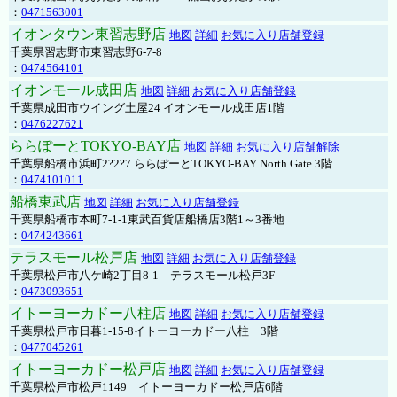
：
0471563001
イオンタウン東習志野店
地図
詳細
お気に入り店舗登録
千葉県習志野市東習志野6-7-8
：
0474564101
イオンモール成田店
地図
詳細
お気に入り店舗登録
千葉県成田市ウイング土屋24 イオンモール成田店1階
：
0476227621
ららぽーとTOKYO-BAY店
地図
詳細
お気に入り店舗解除
千葉県船橋市浜町2?2?7 ららぽーとTOKYO-BAY North Gate 3階
：
0474101011
船橋東武店
地図
詳細
お気に入り店舗登録
千葉県船橋市本町7-1-1東武百貨店船橋店3階1～3番地
：
0474243661
テラスモール松戸店
地図
詳細
お気に入り店舗登録
千葉県松戸市八ケ崎2丁目8-1 テラスモール松戸3F
：
0473093651
イトーヨーカドー八柱店
地図
詳細
お気に入り店舗登録
千葉県松戸市日暮1-15-8イトーヨーカドー八柱 3階
：
0477045261
イトーヨーカドー松戸店
地図
詳細
お気に入り店舗登録
千葉県松戸市松戸1149 イトーヨーカドー松戸店6階