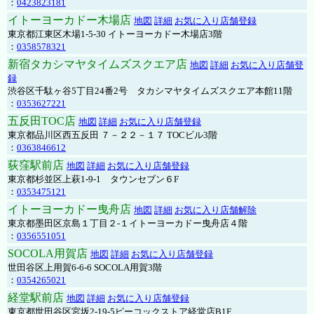
：
0423823181
イトーヨーカドー木場店
地図
詳細
お気に入り店舗登録
東京都江東区木場1-5-30 イトーヨーカドー木場店3階
：
0358578321
新宿タカシマヤタイムズスクエア店
地図
詳細
お気に入り店舗登
録
渋谷区千駄ヶ谷5丁目24番2号 タカシマヤタイムズスクエア本館11階
：
0353627221
五反田TOC店
地図
詳細
お気に入り店舗登録
東京都品川区西五反田 ７－２２－１７ TOCビル3階
：
0363846612
荻窪駅前店
地図
詳細
お気に入り店舗登録
東京都杉並区上萩1-9-1 タウンセブン６F
：
0353475121
イトーヨーカドー曳舟店
地図
詳細
お気に入り店舗解除
東京都墨田区京島１丁目２-１イトーヨーカドー曳舟店４階
：
0356551051
SOCOLA用賀店
地図
詳細
お気に入り店舗登録
世田谷区上用賀6-6-6 SOCOLA用賀3階
：
0354265021
経堂駅前店
地図
詳細
お気に入り店舗登録
東京都世田谷区宮坂2-19-5ピーコックストア経堂店B1F