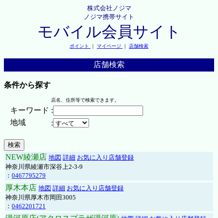
株式会社ノジマ
ノジマ携帯サイト
モバイル会員サイト
ポイント
｜
マイページ
｜
店舗検索
店舗検索
条件から探す
店名、住所等で検索できます。
キーワード
:
地域
:
NEW綾瀬店
地図
詳細
お気に入り店舗登録
神奈川県綾瀬市深谷上2-3-9
：
0467795279
厚木本店
地図
詳細
お気に入り店舗登録
神奈川県厚木市岡田3005
：
0462201721