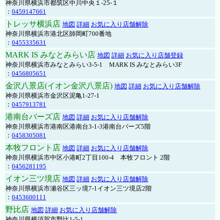
神奈川県横浜市都筑区中川中央１-25-１
：
0459147661
トレッサ横浜店
地図
詳細
お気に入り店舗解除
神奈川県横浜市港北区師岡町700番地
：
0455335631
MARK IS みなとみらい店
地図
詳細
お気に入り店舗登録
神奈川県横浜市みなとみらい3-5-1 MARK IS みなとみらい3F
：
0456805651
金沢八景店(イオン金沢八景店)
地図
詳細
お気に入り店舗解除
神奈川県横浜市金沢区泥亀1-27-1
：
0457913781
港南台バーズ店
地図
詳細
お気に入り店舗解除
神奈川県横浜市港南区港南台3-1-3港南台バーズ5階
：
0458305081
本牧フロント店
地図
詳細
お気に入り店舗解除
神奈川県横浜市中区小港町2丁目100-4 本牧フロント 2階
：
0456281195
イオン三ツ境店
地図
詳細
お気に入り店舗解除
神奈川県横浜市瀬谷区三ッ境7-1イオン三ツ境店2階
：
0453600111
野比店
地図
詳細
お気に入り店舗解除
神奈川県横須賀市野比1-5-1