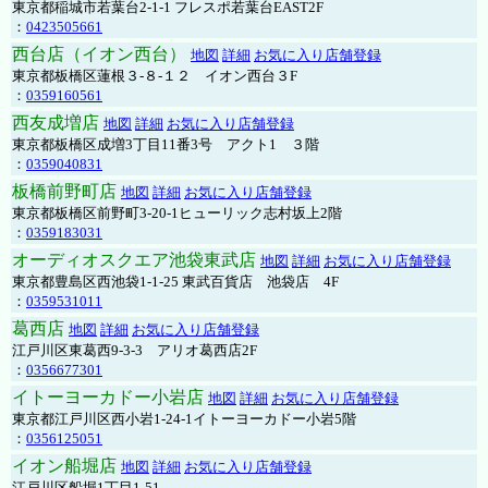
東京都稲城市若葉台2-1-1 フレスポ若葉台EAST2F
：
0423505661
西台店（イオン西台）
地図
詳細
お気に入り店舗登録
東京都板橋区蓮根３-８-１２ イオン西台３F
：
0359160561
西友成増店
地図
詳細
お気に入り店舗登録
東京都板橋区成増3丁目11番3号 アクト1 ３階
：
0359040831
板橋前野町店
地図
詳細
お気に入り店舗登録
東京都板橋区前野町3-20-1ヒューリック志村坂上2階
：
0359183031
オーディオスクエア池袋東武店
地図
詳細
お気に入り店舗登録
東京都豊島区西池袋1-1-25 東武百貨店 池袋店 4F
：
0359531011
葛西店
地図
詳細
お気に入り店舗登録
江戸川区東葛西9-3-3 アリオ葛西店2F
：
0356677301
イトーヨーカドー小岩店
地図
詳細
お気に入り店舗登録
東京都江戸川区西小岩1-24-1イトーヨーカドー小岩5階
：
0356125051
イオン船堀店
地図
詳細
お気に入り店舗登録
江戸川区船堀1丁目1-51