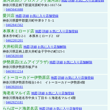
湯河原店(アクロスプラザ湯河原)
地図
詳細
お気に入り店舗登録
神奈川県足柄下郡湯河原町中央1-1617-54
：
0465641688
愛川店
地図
詳細
お気に入り店舗登録
神奈川県愛甲郡愛川町中津９７５-１
：
0462841562
本厚木ミロード店
地図
詳細
お気に入り店舗登録
厚木市中町2-2-1 本厚木ミロード2 6F
：
0462201201
大井松田店
地図
詳細
お気に入り店舗解除
神奈川県足柄上郡大井町金子字中の町325-1
：
0465828168
伊勢原店(エムアイプラザ)
地図
詳細
お気に入り店舗解除
神奈川県伊勢原市板戸８
：
0463911214
イトーヨーカドー伊勢原店
地図
詳細
お気に入り店舗登録
神奈川県伊勢原市桜台1-8-1 イトーヨーカドー伊勢原4階
：
0463920161
海老名マルイ店
地図
詳細
お気に入り店舗登録
神奈川県海老名市中央１丁目６-１海老名マルイ4階
：
0462925181
ららぽーと海老名店
地図
詳細
お気に入り店舗登録