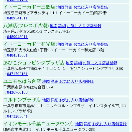
イトーヨーカドー三郷店
地図
詳細
お気に入り店舗登録
埼玉県三郷市ピアラシティ1-1-1 イトーヨーカドー三郷店2階
：
0489541511
八潮店(フレスポ八潮)
地図
詳細
お気に入り店舗登録
埼玉県八潮市大瀬1-1-3 フレスポ八潮3F
：
0489943911
イトーヨーカドー和光店
地図
詳細
お気に入り店舗登録
埼玉県和光市丸山台1丁目9-3 イトーヨーカドー和光店 ３階
：
0484513661
あびこショッピングプラザ店
地図
詳細
お気に入り店舗登録
千葉県我孫子市我孫子４丁目１１-１ あびこショッピングプラザ３階
：
0471792161
ユニモちはら台店
地図
詳細
お気に入り店舗登録
千葉県市原市ちはら台西３-４
：
0436760100
コルトンプラザ店
地図
詳細
お気に入り店舗解除
千葉県市川市鬼高1-1-1 ニッケコルトンプラザ イオンスタイル市川コ
ルトンプラザ3階
：
0473203041
イオンモール千葉ニュータウン店
地図
詳細
お気に入り店舗登録
印西市中央北3-2 イオンモール千葉ニュータウン2階