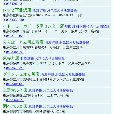
：
0354262431
レシピ下北沢店
地図
詳細
お気に入り店舗登録
東京都世田谷区北沢2-20-17 Ｒecipe SHIMOKITA 6階
：
0354330450
イトーヨーカドー多摩センター店
地図
詳細
お気に入り店舗登録
東京都多摩市落合1丁目44 イトーヨーカドー多摩センター店4階
：
0423110191
ららぽーと立川立飛店
地図
詳細
お気に入り店舗登録
東京都立川市泉町935番地の1 ららぽーと立川立飛1F
：
0425486201
東寺方店
地図
詳細
お気に入り店舗登録
東京都多摩市東寺方６６０?１ サミットストア東寺方店２F
：
0423573461
グランデュオ立川店
地図
詳細
お気に入り店舗登録
東京都立川市柴崎町三丁目2番1号グランデュオ立川5階
：
0425405181
上野マルイ店
地図
詳細
お気に入り店舗登録
東京都台東区上野6丁目15-1 上野マルイ7階
：
0358344971
調布パルコ店
地図
詳細
お気に入り店舗登録
東京都調布市小島町 1-38-1 調布パルコ5階