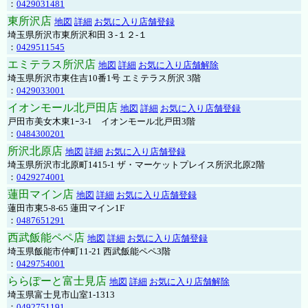
：
0429031481
東所沢店
地図
詳細
お気に入り店舗登録
埼玉県所沢市東所沢和田３-１２-１
：
0429511545
エミテラス所沢店
地図
詳細
お気に入り店舗解除
埼玉県所沢市東住吉10番1号 エミテラス所沢 3階
：
0429033001
イオンモール北戸田店
地図
詳細
お気に入り店舗登録
戸田市美女木東1ｰ3‐1 イオンモール北戸田3階
：
0484300201
所沢北原店
地図
詳細
お気に入り店舗登録
埼玉県所沢市北原町1415-1 ザ・マーケットプレイス所沢北原2階
：
0429274001
蓮田マイン店
地図
詳細
お気に入り店舗登録
蓮田市東5-8-65 蓮田マイン1F
：
0487651291
西武飯能ペペ店
地図
詳細
お気に入り店舗登録
埼玉県飯能市仲町11-21 西武飯能ペペ3階
：
0429754001
ららぽーと富士見店
地図
詳細
お気に入り店舗解除
埼玉県富士見市山室1-1313
：
0492751191