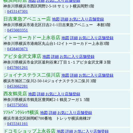
横浜岡野店
地図
詳細
お気に入り店舗登録
神奈川県横浜市西区岡野2-5-18 サミット横浜岡野1階
：
0453147301
日吉東急アベニュー店
地図
詳細
お気に入り店舗登録
神奈川県横浜市港北区日吉2-1-1日吉東急アベニュー 本館3階
：
0455603351
イトーヨーカドー上永谷店
地図
詳細
お気に入り店舗登録
神奈川県横浜市港南区丸山台1-12イトーヨーカドー上永谷3階
：
0458403671
アピタ金沢文庫店
地図
詳細
お気に入り店舗登録
神奈川県横浜市金沢区釜利谷東2丁目１-１アピタ金沢文庫３階
：
0457801261
ジョイナステラス二俣川店
地図
詳細
お気に入り店舗登録
横浜市旭区二俣川2-50-14ジョイナステラス二俣川 3階
：
0453662281
西友鶴見店
地図
詳細
お気に入り店舗登録
神奈川県横浜市鶴見区豊岡町2-1 鶴見フーガ１ 5階
：
0455750561
ｿﾌﾄﾊﾞﾝｸﾄﾚｯｻ横浜
地図
詳細
お気に入り店舗登録
横浜市港北区師岡町700番地 トレッサ横浜南棟2F
：
0455341161
ドコモショップ上永谷店
地図
詳細
お気に入り店舗登録