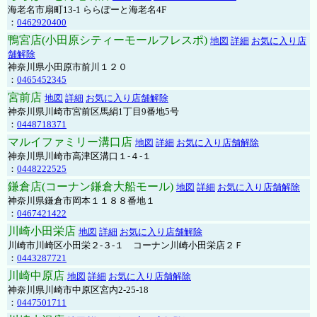
海老名市扇町13-1 ららぽーと海老名4F
：
0462920400
鴨宮店(小田原シティーモールフレスポ)
地図
詳細
お気に入り店
舗解除
神奈川県小田原市前川１２０
：
0465452345
宮前店
地図
詳細
お気に入り店舗解除
神奈川県川崎市宮前区馬絹1丁目9番地5号
：
0448718371
マルイファミリー溝口店
地図
詳細
お気に入り店舗解除
神奈川県川崎市高津区溝口１-４-１
：
0448222525
鎌倉店(コーナン鎌倉大船モール)
地図
詳細
お気に入り店舗解除
神奈川県鎌倉市岡本１１８８番地１
：
0467421422
川崎小田栄店
地図
詳細
お気に入り店舗解除
川崎市川崎区小田栄２‐３‐１ コーナン川崎小田栄店２Ｆ
：
0443287721
川崎中原店
地図
詳細
お気に入り店舗解除
神奈川県川崎市中原区宮内2-25-18
：
0447501711