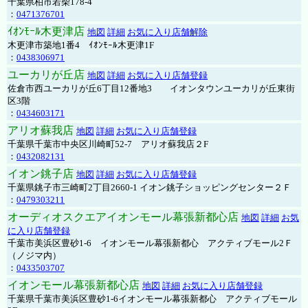
千葉県柏市若柴178-4
：
0471376701
ｲｵﾝﾓｰﾙ木更津店
地図
詳細
お気に入り店舗解除
木更津市築地1番4 ｲｵﾝﾓｰﾙ木更津1F
：
0438306971
ユーカリが丘店
地図
詳細
お気に入り店舗登録
佐倉市西ユーカリが丘6丁目12番地3 イオンタウンユーカリが丘東街
区3階
：
0434603171
アリオ蘇我店
地図
詳細
お気に入り店舗登録
千葉県千葉市中央区川崎町52-7 アリオ蘇我店２F
：
0432082131
イオン銚子店
地図
詳細
お気に入り店舗登録
千葉県銚子市三崎町2丁目2660-1 イオン銚子ショッピングセンター２Ｆ
：
0479303211
オーディオスクエアイオンモール幕張新都心店
地図
詳細
お気
に入り店舗登録
千葉市美浜区豊砂1-6 イオンモール幕張新都心 アクティブモール2Ｆ
（ノジマ内）
：
0433503707
イオンモール幕張新都心店
地図
詳細
お気に入り店舗登録
千葉県千葉市美浜区豊砂1-6イオンモール幕張新都心 アクティブモール