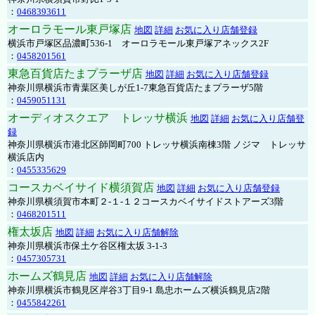
：
0468393611
オーロラモール東戸塚店
地図
詳細
お気に入り店舗登録
横浜市戸塚区品濃町536-1 オーロラモール東戸塚アネックス2F
：
0458201561
東急百貨店たまプラーザ店
地図
詳細
お気に入り店舗登録
神奈川県横浜市青葉区美しが丘1-7東急百貨店たまプラーザ5階
：
0459051131
オーディオスクエア トレッサ横浜
地図
詳細
お気に入り店舗登
録
神奈川県横浜市港北区師岡町700 トレッサ横浜南棟3階 ノジマ トレッサ
横浜店内
：
0455335629
コースカベイサイド横須賀店
地図
詳細
お気に入り店舗登録
神奈川県横須賀市本町２-１-１２コースカベイサイドストアーズ3階
：
0468201511
権太坂店
地図
詳細
お気に入り店舗解除
神奈川県横浜市保土ケ谷区権太坂 3-1-3
：
0457305731
ホームズ鶴見店
地図
詳細
お気に入り店舗解除
神奈川県横浜市鶴見区岸谷3丁目9-1 島忠ホームズ横浜鶴見店2階
：
0455842261