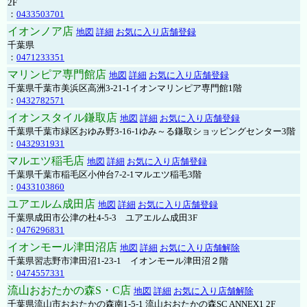
2F
：
0433503701
イオンノア店
地図
詳細
お気に入り店舗登録
千葉県
：
0471233351
マリンピア専門館店
地図
詳細
お気に入り店舗登録
千葉県千葉市美浜区高洲3-21-1イオンマリンピア専門館1階
：
0432782571
イオンスタイル鎌取店
地図
詳細
お気に入り店舗登録
千葉県千葉市緑区おゆみ野3-16-1ゆみ～る鎌取ショッピングセンター3階
：
0432931931
マルエツ稲毛店
地図
詳細
お気に入り店舗登録
千葉県千葉市稲毛区小仲台7-2-1マルエツ稲毛3階
：
0433103860
ユアエルム成田店
地図
詳細
お気に入り店舗登録
千葉県成田市公津の杜4-5-3 ユアエルム成田3F
：
0476296831
イオンモール津田沼店
地図
詳細
お気に入り店舗解除
千葉県習志野市津田沼1-23-1 イオンモール津田沼２階
：
0474557331
流山おおたかの森S・C店
地図
詳細
お気に入り店舗解除
千葉県流山市おおたかの森南1-5-1 流山おおたかの森SC ANNEX1 2F