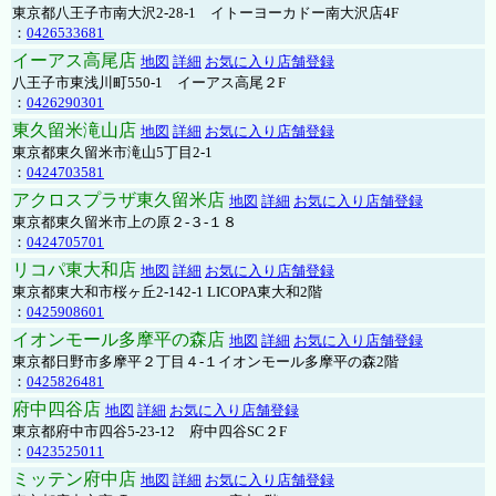
東京都八王子市南大沢2-28-1 イトーヨーカドー南大沢店4F
：
0426533681
イーアス高尾店
地図
詳細
お気に入り店舗登録
八王子市東浅川町550-1 イーアス高尾２F
：
0426290301
東久留米滝山店
地図
詳細
お気に入り店舗登録
東京都東久留米市滝山5丁目2-1
：
0424703581
アクロスプラザ東久留米店
地図
詳細
お気に入り店舗登録
東京都東久留米市上の原２-３-１８
：
0424705701
リコパ東大和店
地図
詳細
お気に入り店舗登録
東京都東大和市桜ヶ丘2-142-1 LICOPA東大和2階
：
0425908601
イオンモール多摩平の森店
地図
詳細
お気に入り店舗登録
東京都日野市多摩平２丁目４-１イオンモール多摩平の森2階
：
0425826481
府中四谷店
地図
詳細
お気に入り店舗登録
東京都府中市四谷5-23-12 府中四谷SC２F
：
0423525011
ミッテン府中店
地図
詳細
お気に入り店舗登録