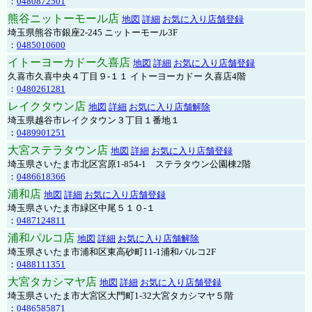
：
0480872501
熊谷ニットーモール店
地図
詳細
お気に入り店舗登録
埼玉県熊谷市銀座2-245 ニットーモール3F
：
0485010600
イトーヨーカドー久喜店
地図
詳細
お気に入り店舗登録
久喜市久喜中央４丁目９-１１ イトーヨーカドー 久喜店4階
：
0480261281
レイクタウン店
地図
詳細
お気に入り店舗解除
埼玉県越谷市レイクタウン３丁目１番地１
：
0489901251
大宮ステラタウン店
地図
詳細
お気に入り店舗登録
埼玉県さいたま市北区宮原1-854-1 ステラタウン公園棟2階
：
0486618366
浦和店
地図
詳細
お気に入り店舗登録
埼玉県さいたま市緑区中尾５１０-１
：
0487124811
浦和パルコ店
地図
詳細
お気に入り店舗解除
埼玉県さいたま市浦和区東高砂町11-1浦和パルコ2F
：
0488111351
大宮タカシマヤ店
地図
詳細
お気に入り店舗登録
埼玉県さいたま市大宮区大門町1-32大宮タカシマヤ５階
：
0486585871