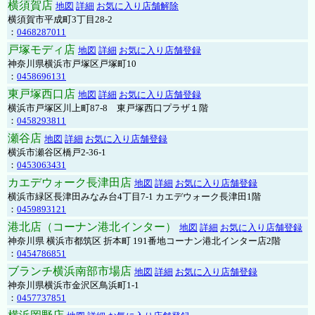
横須賀店
地図
詳細
お気に入り店舗解除
横須賀市平成町3丁目28-2
：
0468287011
戸塚モディ店
地図
詳細
お気に入り店舗登録
神奈川県横浜市戸塚区戸塚町10
：
0458696131
東戸塚西口店
地図
詳細
お気に入り店舗登録
横浜市戸塚区川上町87-8 東戸塚西口プラザ１階
：
0458293811
瀬谷店
地図
詳細
お気に入り店舗登録
横浜市瀬谷区橋戸2-36-1
：
0453063431
カエデウォーク長津田店
地図
詳細
お気に入り店舗登録
横浜市緑区長津田みなみ台4丁目7-1 カエデウォーク長津田1階
：
0459893121
港北店（コーナン港北インター）
地図
詳細
お気に入り店舗登録
神奈川県 横浜市都筑区 折本町 191番地コーナン港北インター店2階
：
0454786851
ブランチ横浜南部市場店
地図
詳細
お気に入り店舗登録
神奈川県横浜市金沢区鳥浜町1-1
：
0457737851