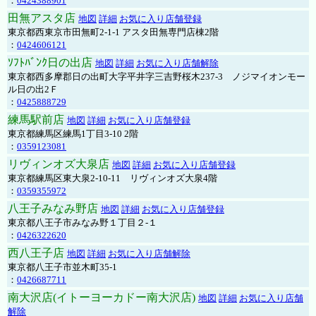
：
0424388901
田無アスタ店
地図
詳細
お気に入り店舗登録
東京都西東京市田無町2-1-1 アスタ田無専門店棟2階
：
0424606121
ｿﾌﾄﾊﾞﾝｸ日の出店
地図
詳細
お気に入り店舗解除
東京都西多摩郡日の出町大字平井字三吉野桜木237-3 ノジマイオンモー
ル日の出2Ｆ
：
0425888729
練馬駅前店
地図
詳細
お気に入り店舗登録
東京都練馬区練馬1丁目3-10 2階
：
0359123081
リヴィンオズ大泉店
地図
詳細
お気に入り店舗登録
東京都練馬区東大泉2-10-11 リヴィンオズ大泉4階
：
0359355972
八王子みなみ野店
地図
詳細
お気に入り店舗登録
東京都八王子市みなみ野１丁目２-１
：
0426322620
西八王子店
地図
詳細
お気に入り店舗解除
東京都八王子市並木町35-1
：
0426687711
南大沢店(イトーヨーカドー南大沢店)
地図
詳細
お気に入り店舗
解除