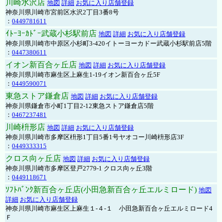
川崎水沢店
地図
詳細
お気に入り店舗登録
神奈川県川崎市宮前区水沢2丁目3番8号
：
0449781611
ｲﾄｰﾖｰｶﾄﾞｰ武蔵小杉駅前店
地図
詳細
お気に入り店舗登録
神奈川県川崎市中原区小杉町3-420イトーヨーカドー武蔵小杉駅前店5階
：
0447380611
イオン新百合ヶ丘店
地図
詳細
お気に入り店舗登録
神奈川県川崎市麻生区上麻生1-19イオン新百合ヶ丘5F
：
0449590071
東急ストア鎌倉店
地図
詳細
お気に入り店舗登録
神奈川県鎌倉市小町1丁目2-12東急ストア鎌倉店5階
：
0467237481
川崎枡形店
地図
詳細
お気に入り店舗登録
神奈川県川崎市多摩区枡形1丁目5番1号ヤオコー川崎枡形店3F
：
0449333315
クロス向ヶ丘店
地図
詳細
お気に入り店舗登録
神奈川県川崎市多摩区登戸2779-1 クロス向ヶ丘3階
：
0449118671
ｿﾌﾄﾊﾞﾝｸ新百合ヶ丘店(小田急新百合ヶ丘エルミロード)
地図
詳細
お気に入り店舗登録
神奈川県川崎市麻生区上麻生１-４-１ 小田急新百合ヶ丘エルミロード4
Ｆ