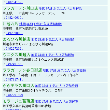
：
0482641591
ララガーデン川口店
地図
詳細
お気に入り店舗解除
埼玉県川口市宮町18-9 ララガーデン川口 2F
：
0482406101
川越西店
地図
詳細
お気に入り店舗解除
埼玉県川越市的場新町21番地10
：
0492390081
まるひろ川越店
地図
詳細
お気に入り店舗登録
川越市新富町2-6-1まるひろ川越6階
：
0492272021
ウニクス川越店
地図
詳細
お気に入り店舗解除
埼玉県川越市新宿町1-17-1 ウニクス川越2F
：
0492491551
ララガーデン春日部店
地図
詳細
お気に入り店舗登録
埼玉県春日部市南1丁目1-1 ララガーデン春日部2階
：
0487317411
ららテラス川口店
地図
詳細
お気に入り店舗登録
埼玉県川口市栄町3-5-1ららテラス川口7階
：
0482291979
モラージュ菖蒲店
地図
詳細
お気に入り店舗解除
埼玉県久喜市菖蒲町菖蒲6005番地1