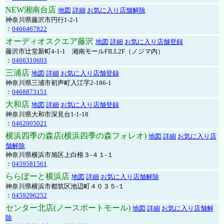
NEW湘南台店
地図
詳細
お気に入り店舗解除
神奈川県藤沢市円行1-2-1
：
0466467822
オーディオスクエア藤沢
地図
詳細
お気に入り店舗登録
藤沢市辻堂新町4-1-1 湘南モールFILL2F（ノジマ内）
：
0466310603
三浦店
地図
詳細
お気に入り店舗登録
神奈川県三浦市初声町入江字2-186-1
：
0468873151
大和店
地図
詳細
お気に入り店舗登録
神奈川県大和市深見台1-1-18
：
0462005021
横浜四季の森店(横浜四季の森フォレオ)
地図
詳細
お気に入り店
舗解除
神奈川県横浜市旭区上白根３-４１-１
：
0459581561
ららぽーと横浜店
地図
詳細
お気に入り店舗解除
神奈川県横浜市都筑区池辺町４０３５-１
：
0459296252
センター北店(ノースポートモール)
地図
詳細
お気に入り店舗解
除