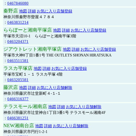
：
0467846080
秦野店
地図
詳細
お気に入り店舗登録
神奈川県秦野市曽屋４７８４
：
0463831214
ららぽーと湘南平塚店
地図
詳細
お気に入り店舗登録
平塚市天沼10-1 ららぽーと湘南平塚3階
：
0463204371
ジアウトレット湘南平塚店
地図
詳細
お気に入り店舗登録
平塚市大神8丁目1番1号 THE OUTLETS SHONAN HIRATSUKA
：
0463511581
ラスカ平塚店
地図
詳細
お気に入り店舗登録
平塚市宝町１－１ ラスカ平塚 4階
：
0463205581
藤沢店
地図
詳細
お気に入り店舗解除
神奈川県藤沢市辻堂新町４-１-１
：
0466316377
テラスモール湘南店
地図
詳細
お気に入り店舗解除
神奈川県藤沢市辻堂神台1丁目3番1号 テラスモール湘南4F
：
0466381251
NEW湘南台店
地図
詳細
お気に入り店舗解除
神奈川県藤沢市円行1-2-1