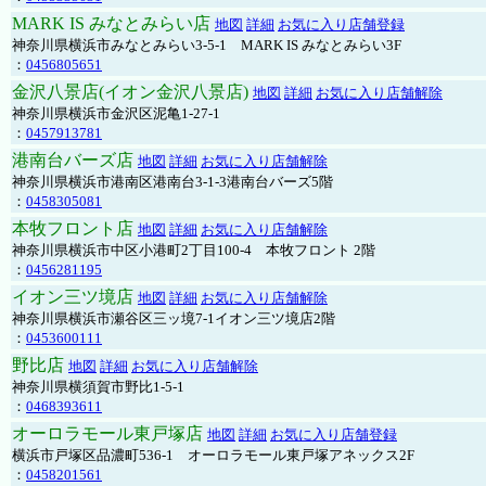
MARK IS みなとみらい店
地図
詳細
お気に入り店舗登録
神奈川県横浜市みなとみらい3-5-1 MARK IS みなとみらい3F
：
0456805651
金沢八景店(イオン金沢八景店)
地図
詳細
お気に入り店舗解除
神奈川県横浜市金沢区泥亀1-27-1
：
0457913781
港南台バーズ店
地図
詳細
お気に入り店舗解除
神奈川県横浜市港南区港南台3-1-3港南台バーズ5階
：
0458305081
本牧フロント店
地図
詳細
お気に入り店舗解除
神奈川県横浜市中区小港町2丁目100-4 本牧フロント 2階
：
0456281195
イオン三ツ境店
地図
詳細
お気に入り店舗解除
神奈川県横浜市瀬谷区三ッ境7-1イオン三ツ境店2階
：
0453600111
野比店
地図
詳細
お気に入り店舗解除
神奈川県横須賀市野比1-5-1
：
0468393611
オーロラモール東戸塚店
地図
詳細
お気に入り店舗登録
横浜市戸塚区品濃町536-1 オーロラモール東戸塚アネックス2F
：
0458201561