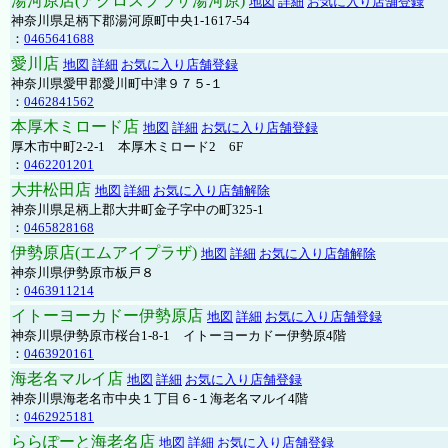
湯河原店(アクロスプラザ湯河原)
地図
詳細
お気に入り店舗登録
神奈川県足柄下郡湯河原町中央1-1617-54
：
0465641688
愛川店
地図
詳細
お気に入り店舗登録
神奈川県愛甲郡愛川町中津９７５-１
：
0462841562
本厚木ミロード店
地図
詳細
お気に入り店舗登録
厚木市中町2-2-1 本厚木ミロード2 6F
：
0462201201
大井松田店
地図
詳細
お気に入り店舗解除
神奈川県足柄上郡大井町金子字中の町325-1
：
0465828168
伊勢原店(エムアイプラザ)
地図
詳細
お気に入り店舗解除
神奈川県伊勢原市板戸８
：
0463911214
イトーヨーカドー伊勢原店
地図
詳細
お気に入り店舗登録
神奈川県伊勢原市桜台1-8-1 イトーヨーカドー伊勢原4階
：
0463920161
海老名マルイ店
地図
詳細
お気に入り店舗登録
神奈川県海老名市中央１丁目６-１海老名マルイ4階
：
0462925181
ららぽーと海老名店
地図
詳細
お気に入り店舗登録