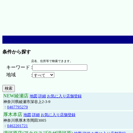
条件から探す
店名、住所等で検索できます。
キーワード
:
地域
:
NEW綾瀬店
地図
詳細
お気に入り店舗登録
神奈川県綾瀬市深谷上2-3-9
：
0467795279
厚木本店
地図
詳細
お気に入り店舗登録
神奈川県厚木市岡田3005
：
0462201721