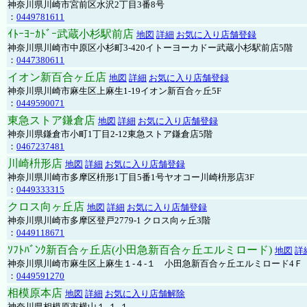
神奈川県川崎市宮前区水沢2丁目3番8号
：
0449781611
ｲﾄｰﾖｰｶﾄﾞｰ武蔵小杉駅前店
地図
詳細
お気に入り店舗登録
神奈川県川崎市中原区小杉町3-420イトーヨーカドー武蔵小杉駅前店5階
：
0447380611
イオン新百合ヶ丘店
地図
詳細
お気に入り店舗登録
神奈川県川崎市麻生区上麻生1-19イオン新百合ヶ丘5F
：
0449590071
東急ストア鎌倉店
地図
詳細
お気に入り店舗登録
神奈川県鎌倉市小町1丁目2-12東急ストア鎌倉店5階
：
0467237481
川崎枡形店
地図
詳細
お気に入り店舗登録
神奈川県川崎市多摩区枡形1丁目5番1号ヤオコー川崎枡形店3F
：
0449333315
クロス向ヶ丘店
地図
詳細
お気に入り店舗登録
神奈川県川崎市多摩区登戸2779-1 クロス向ヶ丘3階
：
0449118671
ｿﾌﾄﾊﾞﾝｸ新百合ヶ丘店(小田急新百合ヶ丘エルミロード)
地図
詳
神奈川県川崎市麻生区上麻生１-４-１ 小田急新百合ヶ丘エルミロード4Ｆ
：
0449591270
相模原本店
地図
詳細
お気に入り店舗解除
神奈川県相模原市横山１-１-１