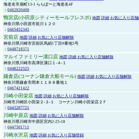
海老名市扇町13-1 ららぽーと海老名4F
：
0462920400
鴨宮店(小田原シティーモールフレスポ)
地図
詳細
お気に入り店舗
神奈川県小田原市前川１２０
：
0465452345
宮前店
地図
詳細
お気に入り店舗解除
神奈川県川崎市宮前区馬絹1丁目9番地5号
：
0448718371
マルイファミリー溝口店
地図
詳細
お気に入り店舗解除
神奈川県川崎市高津区溝口１-４-１
：
0448222525
鎌倉店(コーナン鎌倉大船モール)
地図
詳細
お気に入り店舗解除
神奈川県鎌倉市岡本１１８８番地１
：
0467421422
川崎小田栄店
地図
詳細
お気に入り店舗解除
川崎市川崎区小田栄２‐３‐１ コーナン川崎小田栄店２Ｆ
：
0443287721
川崎中原店
地図
詳細
お気に入り店舗解除
神奈川県川崎市中原区宮内2-25-18
：
0447501711
川崎水沢店
地図
詳細
お気に入り店舗登録