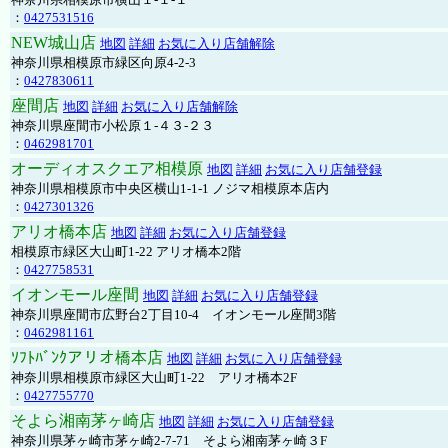
：
0427531516
NEW城山店
地図
詳細
お気に入り店舗解除
神奈川県相模原市緑区向原4-2-3
：
0427830611
座間店
地図
詳細
お気に入り店舗解除
神奈川県座間市小松原１-４３-２３
：
0462981701
オーディオスクエア相模原
地図
詳細
お気に入り店舗登録
神奈川県相模原市中央区横山1-1-1 ノジマ相模原本店内
：
0427301326
アリオ橋本店
地図
詳細
お気に入り店舗登録
相模原市緑区大山町1-22 アリオ橋本2階
：
0427758531
イオンモール座間
地図
詳細
お気に入り店舗登録
神奈川県座間市広野台2丁目10-4 イオンモール座間3階
：
0462981161
ｿﾌﾄﾊﾞﾝｸアリオ橋本店
地図
詳細
お気に入り店舗登録
神奈川県相模原市緑区大山町1-22 アリオ橋本2F
：
0427755770
そよら湘南茅ヶ崎店
地図
詳細
お気に入り店舗登録
神奈川県茅ヶ崎市茅ヶ崎2‐7‐71 そよら湘南茅ヶ崎３F