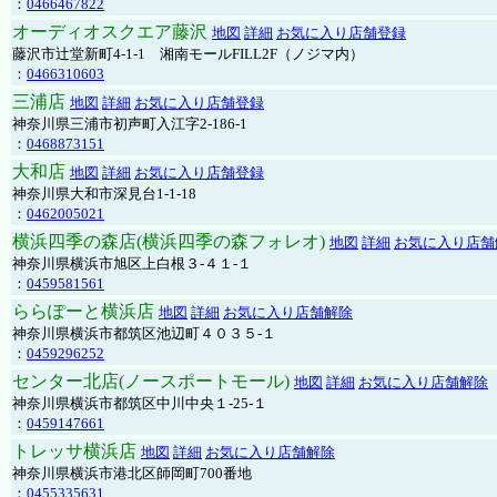
：
0466467822
オーディオスクエア藤沢
地図
詳細
お気に入り店舗登録
藤沢市辻堂新町4-1-1 湘南モールFILL2F（ノジマ内）
：
0466310603
三浦店
地図
詳細
お気に入り店舗登録
神奈川県三浦市初声町入江字2-186-1
：
0468873151
大和店
地図
詳細
お気に入り店舗登録
神奈川県大和市深見台1-1-18
：
0462005021
横浜四季の森店(横浜四季の森フォレオ)
地図
詳細
お気に入り店舗
神奈川県横浜市旭区上白根３-４１-１
：
0459581561
ららぽーと横浜店
地図
詳細
お気に入り店舗解除
神奈川県横浜市都筑区池辺町４０３５-１
：
0459296252
センター北店(ノースポートモール)
地図
詳細
お気に入り店舗解除
神奈川県横浜市都筑区中川中央１-25-１
：
0459147661
トレッサ横浜店
地図
詳細
お気に入り店舗解除
神奈川県横浜市港北区師岡町700番地
：
0455335631