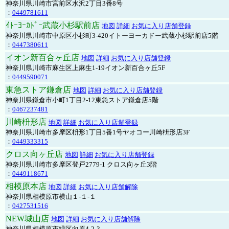
神奈川県川崎市宮前区水沢2丁目3番8号
：
0449781611
ｲﾄｰﾖｰｶﾄﾞｰ武蔵小杉駅前店
地図
詳細
お気に入り店舗登録
神奈川県川崎市中原区小杉町3-420イトーヨーカドー武蔵小杉駅前店5階
：
0447380611
イオン新百合ヶ丘店
地図
詳細
お気に入り店舗登録
神奈川県川崎市麻生区上麻生1-19イオン新百合ヶ丘5F
：
0449590071
東急ストア鎌倉店
地図
詳細
お気に入り店舗登録
神奈川県鎌倉市小町1丁目2-12東急ストア鎌倉店5階
：
0467237481
川崎枡形店
地図
詳細
お気に入り店舗登録
神奈川県川崎市多摩区枡形1丁目5番1号ヤオコー川崎枡形店3F
：
0449333315
クロス向ヶ丘店
地図
詳細
お気に入り店舗登録
神奈川県川崎市多摩区登戸2779-1 クロス向ヶ丘3階
：
0449118671
相模原本店
地図
詳細
お気に入り店舗解除
神奈川県相模原市横山１-１-１
：
0427531516
NEW城山店
地図
詳細
お気に入り店舗解除
神奈川県相模原市緑区向原4-2-3