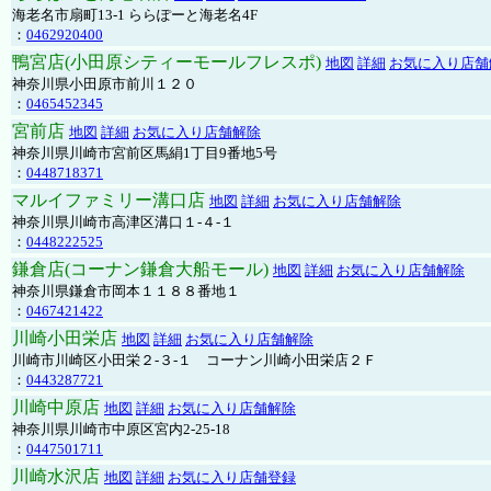
海老名市扇町13-1 ららぽーと海老名4F
：
0462920400
鴨宮店(小田原シティーモールフレスポ)
地図
詳細
お気に入り店舗
神奈川県小田原市前川１２０
：
0465452345
宮前店
地図
詳細
お気に入り店舗解除
神奈川県川崎市宮前区馬絹1丁目9番地5号
：
0448718371
マルイファミリー溝口店
地図
詳細
お気に入り店舗解除
神奈川県川崎市高津区溝口１-４-１
：
0448222525
鎌倉店(コーナン鎌倉大船モール)
地図
詳細
お気に入り店舗解除
神奈川県鎌倉市岡本１１８８番地１
：
0467421422
川崎小田栄店
地図
詳細
お気に入り店舗解除
川崎市川崎区小田栄２‐３‐１ コーナン川崎小田栄店２Ｆ
：
0443287721
川崎中原店
地図
詳細
お気に入り店舗解除
神奈川県川崎市中原区宮内2-25-18
：
0447501711
川崎水沢店
地図
詳細
お気に入り店舗登録