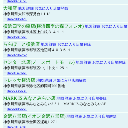
：
0468873151
大和店
地図
詳細
お気に入り店舗登録
神奈川県大和市深見台1-1-18
：
0462005021
横浜四季の森店(横浜四季の森フォレオ)
地図
詳細
お気に入り店舗
神奈川県横浜市旭区上白根３-４１-１
：
0459581561
ららぽーと横浜店
地図
詳細
お気に入り店舗解除
神奈川県横浜市都筑区池辺町４０３５-１
：
0459296252
センター北店(ノースポートモール)
地図
詳細
お気に入り店舗解除
神奈川県横浜市都筑区中川中央１-25-１
：
0459147661
トレッサ横浜店
地図
詳細
お気に入り店舗解除
神奈川県横浜市港北区師岡町700番地
：
0455335631
MARK IS みなとみらい店
地図
詳細
お気に入り店舗登録
神奈川県横浜市みなとみらい3-5-1 MARK IS みなとみらい3F
：
0456805651
金沢八景店(イオン金沢八景店)
地図
詳細
お気に入り店舗解除
神奈川県横浜市金沢区泥亀1-27-1
：
0457913781