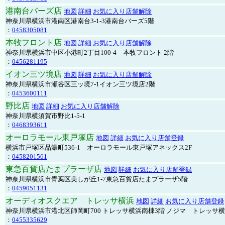
港南台バーズ店
地図
詳細
お気に入り店舗解除
神奈川県横浜市港南区港南台3-1-3港南台バーズ5階
：
0458305081
本牧フロント店
地図
詳細
お気に入り店舗解除
神奈川県横浜市中区小港町2丁目100-4 本牧フロント 2階
：
0456281195
イオン三ツ境店
地図
詳細
お気に入り店舗解除
神奈川県横浜市瀬谷区三ッ境7-1イオン三ツ境店2階
：
0453600111
野比店
地図
詳細
お気に入り店舗解除
神奈川県横須賀市野比1-5-1
：
0468393611
オーロラモール東戸塚店
地図
詳細
お気に入り店舗登録
横浜市戸塚区品濃町536-1 オーロラモール東戸塚アネックス2F
：
0458201561
東急百貨店たまプラーザ店
地図
詳細
お気に入り店舗登録
神奈川県横浜市青葉区美しが丘1-7東急百貨店たまプラーザ5階
：
0459051131
オーディオスクエア トレッサ横浜
地図
詳細
お気に入り店舗登録
神奈川県横浜市港北区師岡町700 トレッサ横浜南棟3階 ノジマ トレッサ
：
0455335629