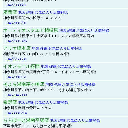
：
0427830611
座間店
地図
詳細
お気に入り店舗解除
神奈川県座間市小松原１-４３-２３
：
0462981701
オーディオスクエア相模原
地図
詳細
お気に入り店舗登録
神奈川県相模原市中央区横山1-1-1 ノジマ相模原本店内
：
0427301326
アリオ橋本店
地図
詳細
お気に入り店舗登録
相模原市緑区大山町1-22 アリオ橋本2階
：
0427758531
イオンモール座間
地図
詳細
お気に入り店舗登録
神奈川県座間市広野台2丁目10-4 イオンモール座間3階
：
0462981161
そよら湘南茅ヶ崎店
地図
詳細
お気に入り店舗登録
神奈川県茅ヶ崎市茅ヶ崎2‐7‐71 そよら湘南茅ヶ崎３F
：
0467846080
秦野店
地図
詳細
お気に入り店舗登録
神奈川県秦野市曽屋４７８４
：
0463831214
ららぽーと湘南平塚店
地図
詳細
お気に入り店舗登録
平塚市天沼10-1 ららぽーと湘南平塚3階