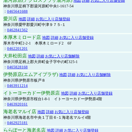
湯河原店(アクロスプラザ湯河原)
地図
詳細
お気に入り店舗登録
神奈川県足柄下郡湯河原町中央1-1617-54
：
0465641688
愛川店
地図
詳細
お気に入り店舗登録
神奈川県愛甲郡愛川町中津９７５-１
：
0462841562
本厚木ミロード店
地図
詳細
お気に入り店舗登録
厚木市中町2-2-1 本厚木ミロード2 6F
：
0462201201
大井松田店
地図
詳細
お気に入り店舗解除
神奈川県足柄上郡大井町金子字中の町325-1
：
0465828168
伊勢原店(エムアイプラザ)
地図
詳細
お気に入り店舗解除
神奈川県伊勢原市板戸８
：
0463911214
イトーヨーカドー伊勢原店
地図
詳細
お気に入り店舗登録
神奈川県伊勢原市桜台1-8-1 イトーヨーカドー伊勢原4階
：
0463920161
海老名マルイ店
地図
詳細
お気に入り店舗登録
神奈川県海老名市中央１丁目６-１海老名マルイ4階
：
0462925181
ららぽーと海老名店
地図
詳細
お気に入り店舗登録