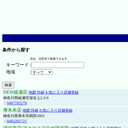
条件から探す
店名、住所等で検索できます。
キーワード
:
地域
:
NEW綾瀬店
地図
詳細
お気に入り店舗登録
神奈川県綾瀬市深谷上2-3-9
：
0467795279
厚木本店
地図
詳細
お気に入り店舗登録
神奈川県厚木市岡田3005
：
0462201721