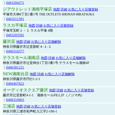
：
0463204371
ジアウトレット湘南平塚店
地図
詳細
お気に入り店舗登録
平塚市大神8丁目1番1号 THE OUTLETS SHONAN HIRATSUKA
：
0463511581
ラスカ平塚店
地図
詳細
お気に入り店舗登録
平塚市宝町１－１ ラスカ平塚 4階
：
0463205581
藤沢店
地図
詳細
お気に入り店舗解除
神奈川県藤沢市辻堂新町４-１-１
：
0466316377
テラスモール湘南店
地図
詳細
お気に入り店舗解除
神奈川県藤沢市辻堂神台1丁目3番1号 テラスモール湘南4F
：
0466381251
NEW湘南台店
地図
詳細
お気に入り店舗解除
神奈川県藤沢市円行1-2-1
：
0466467822
オーディオスクエア藤沢
地図
詳細
お気に入り店舗登録
藤沢市辻堂新町4-1-1 湘南モールFILL2F（ノジマ内）
：
0466310603
三浦店
地図
詳細
お気に入り店舗登録
神奈川県三浦市初声町入江字2-186-1