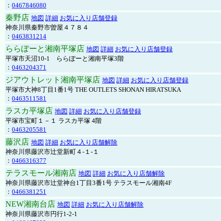
：
0467846080
秦野店
地図
詳細
お気に入り店舗登録
神奈川県秦野市曽屋４７８４
：
0463831214
ららぽーと湘南平塚店
地図
詳細
お気に入り店舗登録
平塚市天沼10-1 ららぽーと湘南平塚3階
：
0463204371
ジアウトレット湘南平塚店
地図
詳細
お気に入り店舗登録
平塚市大神8丁目1番1号 THE OUTLETS SHONAN HIRATSUKA
：
0463511581
ラスカ平塚店
地図
詳細
お気に入り店舗登録
平塚市宝町１－１ ラスカ平塚 4階
：
0463205581
藤沢店
地図
詳細
お気に入り店舗解除
神奈川県藤沢市辻堂新町４-１-１
：
0466316377
テラスモール湘南店
地図
詳細
お気に入り店舗解除
神奈川県藤沢市辻堂神台1丁目3番1号 テラスモール湘南4F
：
0466381251
NEW湘南台店
地図
詳細
お気に入り店舗解除
神奈川県藤沢市円行1-2-1