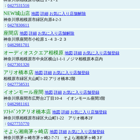
：
0427531516
NEW城山店
地図
詳細
お気に入り店舗解除
神奈川県相模原市緑区向原4-2-3
：
0427830611
座間店
地図
詳細
お気に入り店舗解除
神奈川県座間市小松原１-４３-２３
：
0462981701
オーディオスクエア相模原
地図
詳細
お気に入り店舗登録
神奈川県相模原市中央区横山1-1-1 ノジマ相模原本店内
：
0427301326
アリオ橋本店
地図
詳細
お気に入り店舗登録
相模原市緑区大山町1-22 アリオ橋本2階
：
0427758531
イオンモール座間
地図
詳細
お気に入り店舗登録
神奈川県座間市広野台2丁目10-4 イオンモール座間3階
：
0462981161
ｿﾌﾄﾊﾞﾝｸアリオ橋本店
地図
詳細
お気に入り店舗登録
神奈川県相模原市緑区大山町1-22 アリオ橋本2F
：
0427755770
そよら湘南茅ヶ崎店
地図
詳細
お気に入り店舗登録
神奈川県茅ヶ崎市茅ヶ崎2‐7‐71 そよら湘南茅ヶ崎３F