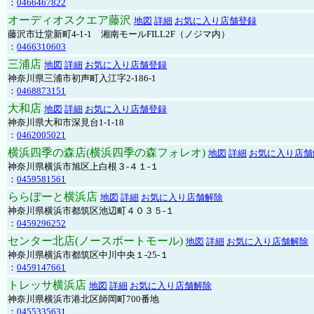
：
0466467822
オーディオスクエア藤沢
地図
詳細
お気に入り店舗登録
藤沢市辻堂新町4-1-1 湘南モールFILL2F（ノジマ内）
：
0466310603
三浦店
地図
詳細
お気に入り店舗登録
神奈川県三浦市初声町入江字2-186-1
：
0468873151
大和店
地図
詳細
お気に入り店舗登録
神奈川県大和市深見台1-1-18
：
0462005021
横浜四季の森店(横浜四季の森フォレオ)
地図
詳細
お気に入り店舗
神奈川県横浜市旭区上白根３-４１-１
：
0459581561
ららぽーと横浜店
地図
詳細
お気に入り店舗解除
神奈川県横浜市都筑区池辺町４０３５-１
：
0459296252
センター北店(ノースポートモール)
地図
詳細
お気に入り店舗解除
神奈川県横浜市都筑区中川中央１-25-１
：
0459147661
トレッサ横浜店
地図
詳細
お気に入り店舗解除
神奈川県横浜市港北区師岡町700番地
：
0455335631