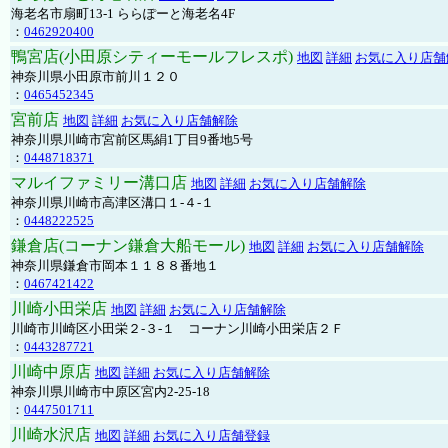
海老名市扇町13-1 ららぽーと海老名4F
：
0462920400
鴨宮店(小田原シティーモールフレスポ)
地図
詳細
お気に入り店舗
神奈川県小田原市前川１２０
：
0465452345
宮前店
地図
詳細
お気に入り店舗解除
神奈川県川崎市宮前区馬絹1丁目9番地5号
：
0448718371
マルイファミリー溝口店
地図
詳細
お気に入り店舗解除
神奈川県川崎市高津区溝口１-４-１
：
0448222525
鎌倉店(コーナン鎌倉大船モール)
地図
詳細
お気に入り店舗解除
神奈川県鎌倉市岡本１１８８番地１
：
0467421422
川崎小田栄店
地図
詳細
お気に入り店舗解除
川崎市川崎区小田栄２‐３‐１ コーナン川崎小田栄店２Ｆ
：
0443287721
川崎中原店
地図
詳細
お気に入り店舗解除
神奈川県川崎市中原区宮内2-25-18
：
0447501711
川崎水沢店
地図
詳細
お気に入り店舗登録