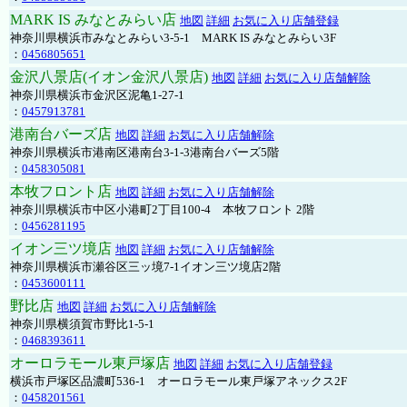
MARK IS みなとみらい店
地図
詳細
お気に入り店舗登録
神奈川県横浜市みなとみらい3-5-1 MARK IS みなとみらい3F
：
0456805651
金沢八景店(イオン金沢八景店)
地図
詳細
お気に入り店舗解除
神奈川県横浜市金沢区泥亀1-27-1
：
0457913781
港南台バーズ店
地図
詳細
お気に入り店舗解除
神奈川県横浜市港南区港南台3-1-3港南台バーズ5階
：
0458305081
本牧フロント店
地図
詳細
お気に入り店舗解除
神奈川県横浜市中区小港町2丁目100-4 本牧フロント 2階
：
0456281195
イオン三ツ境店
地図
詳細
お気に入り店舗解除
神奈川県横浜市瀬谷区三ッ境7-1イオン三ツ境店2階
：
0453600111
野比店
地図
詳細
お気に入り店舗解除
神奈川県横須賀市野比1-5-1
：
0468393611
オーロラモール東戸塚店
地図
詳細
お気に入り店舗登録
横浜市戸塚区品濃町536-1 オーロラモール東戸塚アネックス2F
：
0458201561