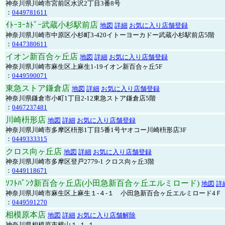
神奈川県川崎市宮前区水沢2丁目3番8号
：
0449781611
ｲﾄｰﾖｰｶﾄﾞｰ武蔵小杉駅前店
地図
詳細
お気に入り店舗登録
神奈川県川崎市中原区小杉町3-420イトーヨーカドー武蔵小杉駅前店5階
：
0447380611
イオン新百合ヶ丘店
地図
詳細
お気に入り店舗登録
神奈川県川崎市麻生区上麻生1-19イオン新百合ヶ丘5F
：
0449590071
東急ストア鎌倉店
地図
詳細
お気に入り店舗登録
神奈川県鎌倉市小町1丁目2-12東急ストア鎌倉店5階
：
0467237481
川崎枡形店
地図
詳細
お気に入り店舗登録
神奈川県川崎市多摩区枡形1丁目5番1号ヤオコー川崎枡形店3F
：
0449333315
クロス向ヶ丘店
地図
詳細
お気に入り店舗登録
神奈川県川崎市多摩区登戸2779-1 クロス向ヶ丘3階
：
0449118671
ｿﾌﾄﾊﾞﾝｸ新百合ヶ丘店(小田急新百合ヶ丘エルミロード)
地図
詳
神奈川県川崎市麻生区上麻生１-４-１ 小田急新百合ヶ丘エルミロード4Ｆ
：
0449591270
相模原本店
地図
詳細
お気に入り店舗解除
神奈川県相模原市横山１-１-１