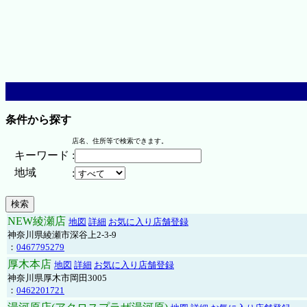
条件から探す
店名、住所等で検索できます。
キーワード
:
地域
:
NEW綾瀬店
地図
詳細
お気に入り店舗登録
神奈川県綾瀬市深谷上2-3-9
：
0467795279
厚木本店
地図
詳細
お気に入り店舗登録
神奈川県厚木市岡田3005
：
0462201721