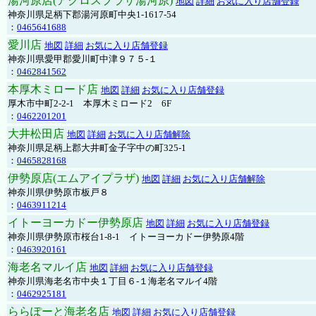
湯河原店(アクロスプラザ湯河原)
地図
詳細
お気に入り店舗登録
神奈川県足柄下郡湯河原町中央1-1617-54
：
0465641688
愛川店
地図
詳細
お気に入り店舗登録
神奈川県愛甲郡愛川町中津９７５-１
：
0462841562
本厚木ミロード店
地図
詳細
お気に入り店舗登録
厚木市中町2-2-1 本厚木ミロード2 6F
：
0462201201
大井松田店
地図
詳細
お気に入り店舗解除
神奈川県足柄上郡大井町金子字中の町325-1
：
0465828168
伊勢原店(エムアイプラザ)
地図
詳細
お気に入り店舗解除
神奈川県伊勢原市板戸８
：
0463911214
イトーヨーカドー伊勢原店
地図
詳細
お気に入り店舗登録
神奈川県伊勢原市桜台1-8-1 イトーヨーカドー伊勢原4階
：
0463920161
海老名マルイ店
地図
詳細
お気に入り店舗登録
神奈川県海老名市中央１丁目６-１海老名マルイ4階
：
0462925181
ららぽーと海老名店
地図
詳細
お気に入り店舗登録