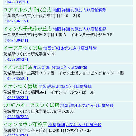
：
0477035701
ユアエルム八千代台店
地図
詳細
お気に入り店舗解除
千葉県八千代市八千代台東1丁目1-10 ３階
：
0474861191
イオン八千代緑が丘店
地図
詳細
お気に入り店舗登録
千葉県八千代市緑が丘２丁目１番３ イオン八千代緑が丘３F
：
0474804711
イーアスつくば店
地図
詳細
お気に入り店舗解除
茨城県つくば市研究学園5-19
：
0298687271
イオン土浦店
地図
詳細
お気に入り店舗解除
茨城県土浦市上高津３６７番 イオン土浦ショッピングセンター1階
：
0298355251
イオンつくば店
地図
詳細
お気に入り店舗登録
茨城県つくば市稲岡66-1 イオンモールつくば 3F
：
0298392241
ｿﾌﾄﾊﾞﾝｸイーアスつくば店
地図
詳細
お気に入り店舗登録
茨城県つくば市研究学園C50街区1-2010
：
0298687278
イオンタウン守谷店
地図
詳細
お気に入り店舗登録
茨城県守谷市百合ヶ丘3丁目249-1ｲｵﾝﾀｳﾝ守谷・2F
：
0297210701