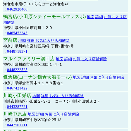
海老名市扇町13-1 ららぽーと海老名4F
：
0462920400
鴨宮店(小田原シティーモールフレスポ)
地図
詳細
お気に入り店
舗解除
神奈川県小田原市前川１２０
：
0465452345
宮前店
地図
詳細
お気に入り店舗解除
神奈川県川崎市宮前区馬絹1丁目9番地5号
：
0448718371
マルイファミリー溝口店
地図
詳細
お気に入り店舗解除
神奈川県川崎市高津区溝口１-４-１
：
0448222525
鎌倉店(コーナン鎌倉大船モール)
地図
詳細
お気に入り店舗解除
神奈川県鎌倉市岡本１１８８番地１
：
0467421422
川崎小田栄店
地図
詳細
お気に入り店舗解除
川崎市川崎区小田栄２‐３‐１ コーナン川崎小田栄店２Ｆ
：
0443287721
川崎中原店
地図
詳細
お気に入り店舗解除
神奈川県川崎市中原区宮内2-25-18
：
0447501711