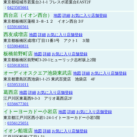
東京都稲城市若葉台2-1-1 フレスポ若葉台EAST2F
：
0423505661
西台店（イオン西台）
地図
詳細
お気に入り店舗登録
東京都板橋区蓮根３-８-１２ イオン西台３F
：
0359160561
西友成増店
地図
詳細
お気に入り店舗登録
東京都板橋区成増3丁目11番3号 アクト1 ３階
：
0359040831
板橋前野町店
地図
詳細
お気に入り店舗登録
東京都板橋区前野町3-20-1ヒューリック志村坂上2階
：
0359183031
オーディオスクエア池袋東武店
地図
詳細
お気に入り店舗登録
東京都豊島区西池袋1-1-25 東武百貨店 池袋店 4F
：
0359531011
葛西店
地図
詳細
お気に入り店舗登録
江戸川区東葛西9-3-3 アリオ葛西店2F
：
0356677301
イトーヨーカドー小岩店
地図
詳細
お気に入り店舗登録
東京都江戸川区西小岩1-24-1イトーヨーカドー小岩5階
：
0356125051
イオン船堀店
地図
詳細
お気に入り店舗登録
江戸川区船堀1丁目1-51