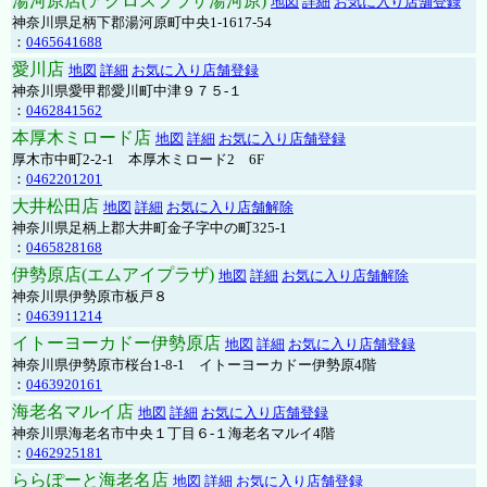
湯河原店(アクロスプラザ湯河原)
地図
詳細
お気に入り店舗登録
神奈川県足柄下郡湯河原町中央1-1617-54
：
0465641688
愛川店
地図
詳細
お気に入り店舗登録
神奈川県愛甲郡愛川町中津９７５-１
：
0462841562
本厚木ミロード店
地図
詳細
お気に入り店舗登録
厚木市中町2-2-1 本厚木ミロード2 6F
：
0462201201
大井松田店
地図
詳細
お気に入り店舗解除
神奈川県足柄上郡大井町金子字中の町325-1
：
0465828168
伊勢原店(エムアイプラザ)
地図
詳細
お気に入り店舗解除
神奈川県伊勢原市板戸８
：
0463911214
イトーヨーカドー伊勢原店
地図
詳細
お気に入り店舗登録
神奈川県伊勢原市桜台1-8-1 イトーヨーカドー伊勢原4階
：
0463920161
海老名マルイ店
地図
詳細
お気に入り店舗登録
神奈川県海老名市中央１丁目６-１海老名マルイ4階
：
0462925181
ららぽーと海老名店
地図
詳細
お気に入り店舗登録