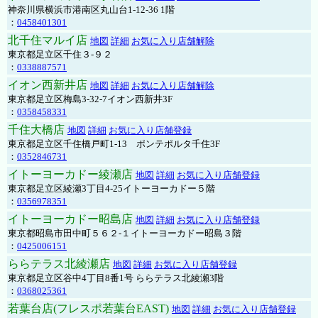
神奈川県横浜市港南区丸山台1-12-36 1階
：
0458401301
北千住マルイ店
地図
詳細
お気に入り店舗解除
東京都足立区千住３-９２
：
0338887571
イオン西新井店
地図
詳細
お気に入り店舗解除
東京都足立区梅島3-32-7イオン西新井3F
：
0358458331
千住大橋店
地図
詳細
お気に入り店舗登録
東京都足立区千住橋戸町1-13 ポンテポルタ千住3F
：
0352846731
イトーヨーカドー綾瀬店
地図
詳細
お気に入り店舗登録
東京都足立区綾瀬3丁目4-25イトーヨーカドー５階
：
0356978351
イトーヨーカドー昭島店
地図
詳細
お気に入り店舗登録
東京都昭島市田中町５６２-１イトーヨーカドー昭島３階
：
0425006151
ららテラス北綾瀬店
地図
詳細
お気に入り店舗登録
東京都足立区谷中4丁目8番1号 ららテラス北綾瀬3階
：
0368025361
若葉台店(フレスポ若葉台EAST)
地図
詳細
お気に入り店舗登録