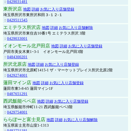
：
0429031481
東所沢店
地図
詳細
お気に入り店舗登録
埼玉県所沢市東所沢和田３-１２-１
：
0429511545
エミテラス所沢店
地図
詳細
お気に入り店舗解除
埼玉県所沢市東住吉10番1号 エミテラス所沢 3階
：
0429033001
イオンモール北戸田店
地図
詳細
お気に入り店舗登録
戸田市美女木東1ｰ3‐1 イオンモール北戸田3階
：
0484300201
所沢北原店
地図
詳細
お気に入り店舗登録
埼玉県所沢市北原町1415-1 ザ・マーケットプレイス所沢北原2階
：
0429274001
蓮田マイン店
地図
詳細
お気に入り店舗登録
蓮田市東5-8-65 蓮田マイン1F
：
0487651291
西武飯能ペペ店
地図
詳細
お気に入り店舗登録
埼玉県飯能市仲町11-21 西武飯能ペペ3階
：
0429754001
ららぽーと富士見店
地図
詳細
お気に入り店舗解除
埼玉県富士見市山室1-1313
：
0492751191