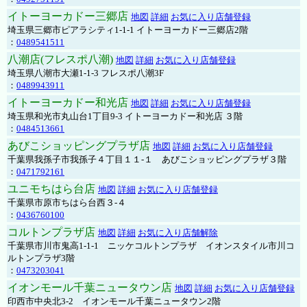
イトーヨーカドー三郷店
地図
詳細
お気に入り店舗登録
埼玉県三郷市ピアラシティ1-1-1 イトーヨーカドー三郷店2階
：
0489541511
八潮店(フレスポ八潮)
地図
詳細
お気に入り店舗登録
埼玉県八潮市大瀬1-1-3 フレスポ八潮3F
：
0489943911
イトーヨーカドー和光店
地図
詳細
お気に入り店舗登録
埼玉県和光市丸山台1丁目9-3 イトーヨーカドー和光店 ３階
：
0484513661
あびこショッピングプラザ店
地図
詳細
お気に入り店舗登録
千葉県我孫子市我孫子４丁目１１-１ あびこショッピングプラザ３階
：
0471792161
ユニモちはら台店
地図
詳細
お気に入り店舗登録
千葉県市原市ちはら台西３-４
：
0436760100
コルトンプラザ店
地図
詳細
お気に入り店舗解除
千葉県市川市鬼高1-1-1 ニッケコルトンプラザ イオンスタイル市川コ
ルトンプラザ3階
：
0473203041
イオンモール千葉ニュータウン店
地図
詳細
お気に入り店舗登録
印西市中央北3-2 イオンモール千葉ニュータウン2階