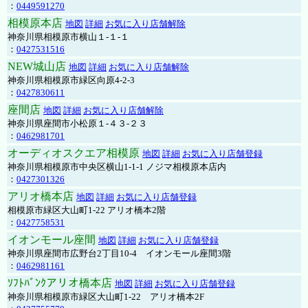
：
0449591270
相模原本店
地図
詳細
お気に入り店舗解除
神奈川県相模原市横山１-１-１
：
0427531516
NEW城山店
地図
詳細
お気に入り店舗解除
神奈川県相模原市緑区向原4-2-3
：
0427830611
座間店
地図
詳細
お気に入り店舗解除
神奈川県座間市小松原１-４３-２３
：
0462981701
オーディオスクエア相模原
地図
詳細
お気に入り店舗登録
神奈川県相模原市中央区横山1-1-1 ノジマ相模原本店内
：
0427301326
アリオ橋本店
地図
詳細
お気に入り店舗登録
相模原市緑区大山町1-22 アリオ橋本2階
：
0427758531
イオンモール座間
地図
詳細
お気に入り店舗登録
神奈川県座間市広野台2丁目10-4 イオンモール座間3階
：
0462981161
ｿﾌﾄﾊﾞﾝｸアリオ橋本店
地図
詳細
お気に入り店舗登録
神奈川県相模原市緑区大山町1-22 アリオ橋本2F