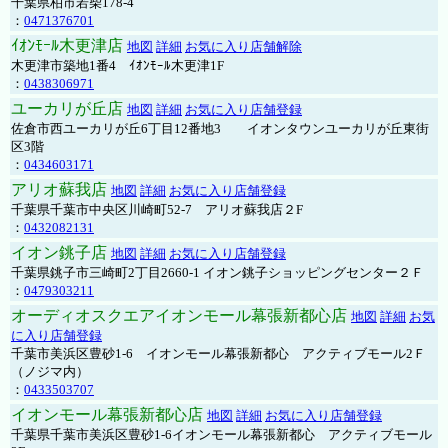
千葉県柏市若柴178-4
：
0471376701
ｲｵﾝﾓｰﾙ木更津店
地図
詳細
お気に入り店舗解除
木更津市築地1番4 ｲｵﾝﾓｰﾙ木更津1F
：
0438306971
ユーカリが丘店
地図
詳細
お気に入り店舗登録
佐倉市西ユーカリが丘6丁目12番地3 イオンタウンユーカリが丘東街
区3階
：
0434603171
アリオ蘇我店
地図
詳細
お気に入り店舗登録
千葉県千葉市中央区川崎町52-7 アリオ蘇我店２F
：
0432082131
イオン銚子店
地図
詳細
お気に入り店舗登録
千葉県銚子市三崎町2丁目2660-1 イオン銚子ショッピングセンター２Ｆ
：
0479303211
オーディオスクエアイオンモール幕張新都心店
地図
詳細
お気
に入り店舗登録
千葉市美浜区豊砂1-6 イオンモール幕張新都心 アクティブモール2Ｆ
（ノジマ内）
：
0433503707
イオンモール幕張新都心店
地図
詳細
お気に入り店舗登録
千葉県千葉市美浜区豊砂1-6イオンモール幕張新都心 アクティブモール