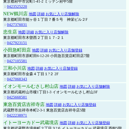
東京都府中市宮町1-41-2 ミッテン府中5階
：
0423525220
NEW鶴川店
地図
詳細
お気に入り店舗解除
東京都町田市能ヶ谷１丁目７番５号 神栄ビル２F
：
0427376031
忠生店
地図
詳細
お気に入り店舗解除
東京都町田市木曽西２丁目１７-２１
：
0427923151
小田急町田店
地図
詳細
お気に入り店舗登録
東京都町田市原町田6-12-20 小田急百貨店町田店7階
：
0427105581
三和小川店
地図
詳細
お気に入り店舗登録
東京都町田市金森４丁目１?２ 2F
：
0427068343
イオンモールむさし村山店
地図
詳細
お気に入り店舗解除
東京都武蔵村山市榎1丁目1-3 イオンモールむさし村山3F
：
0425668581
東急百貨店吉祥寺店
地図
詳細
お気に入り店舗登録
武蔵野市吉祥寺本町2-3-1 東急百貨店吉祥寺店5階
：
0422238971
イトーヨーカドー武蔵境店
地図
詳細
お気に入り店舗登録
東京都武蔵野市境南町２丁目３?６ イトーヨーカドー 武蔵境店 西館5階