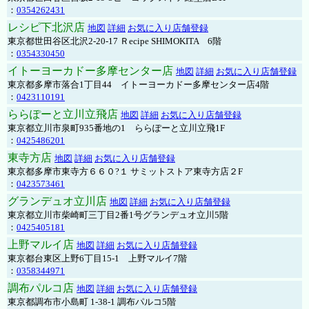
：
0354262431
レシピ下北沢店
地図
詳細
お気に入り店舗登録
東京都世田谷区北沢2-20-17 Ｒecipe SHIMOKITA 6階
：
0354330450
イトーヨーカドー多摩センター店
地図
詳細
お気に入り店舗登録
東京都多摩市落合1丁目44 イトーヨーカドー多摩センター店4階
：
0423110191
ららぽーと立川立飛店
地図
詳細
お気に入り店舗登録
東京都立川市泉町935番地の1 ららぽーと立川立飛1F
：
0425486201
東寺方店
地図
詳細
お気に入り店舗登録
東京都多摩市東寺方６６０?１ サミットストア東寺方店２F
：
0423573461
グランデュオ立川店
地図
詳細
お気に入り店舗登録
東京都立川市柴崎町三丁目2番1号グランデュオ立川5階
：
0425405181
上野マルイ店
地図
詳細
お気に入り店舗登録
東京都台東区上野6丁目15-1 上野マルイ7階
：
0358344971
調布パルコ店
地図
詳細
お気に入り店舗登録
東京都調布市小島町 1-38-1 調布パルコ5階