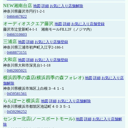
NEW湘南台店
地図
詳細
お気に入り店舗解除
神奈川県藤沢市円行1-2-1
：
0466467822
オーディオスクエア藤沢
地図
詳細
お気に入り店舗登録
藤沢市辻堂新町4-1-1 湘南モールFILL2F（ノジマ内）
：
0466310603
三浦店
地図
詳細
お気に入り店舗登録
神奈川県三浦市初声町入江字2-186-1
：
0468873151
大和店
地図
詳細
お気に入り店舗登録
神奈川県大和市深見台1-1-18
：
0462005021
横浜四季の森店(横浜四季の森フォレオ)
地図
詳細
お気に入り店
舗解除
神奈川県横浜市旭区上白根３-４１-１
：
0459581561
ららぽーと横浜店
地図
詳細
お気に入り店舗解除
神奈川県横浜市都筑区池辺町４０３５-１
：
0459296252
センター北店(ノースポートモール)
地図
詳細
お気に入り店舗解
除