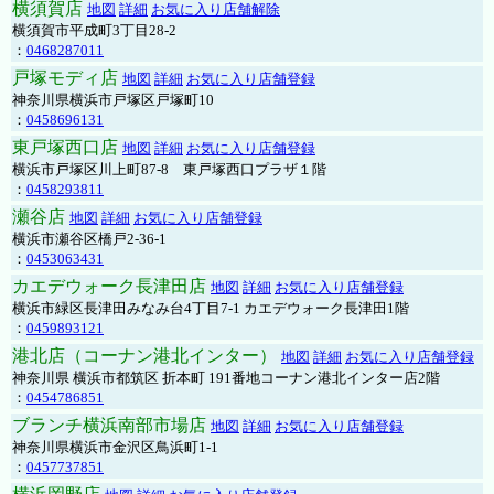
横須賀店
地図
詳細
お気に入り店舗解除
横須賀市平成町3丁目28-2
：
0468287011
戸塚モディ店
地図
詳細
お気に入り店舗登録
神奈川県横浜市戸塚区戸塚町10
：
0458696131
東戸塚西口店
地図
詳細
お気に入り店舗登録
横浜市戸塚区川上町87-8 東戸塚西口プラザ１階
：
0458293811
瀬谷店
地図
詳細
お気に入り店舗登録
横浜市瀬谷区橋戸2-36-1
：
0453063431
カエデウォーク長津田店
地図
詳細
お気に入り店舗登録
横浜市緑区長津田みなみ台4丁目7-1 カエデウォーク長津田1階
：
0459893121
港北店（コーナン港北インター）
地図
詳細
お気に入り店舗登録
神奈川県 横浜市都筑区 折本町 191番地コーナン港北インター店2階
：
0454786851
ブランチ横浜南部市場店
地図
詳細
お気に入り店舗登録
神奈川県横浜市金沢区鳥浜町1-1
：
0457737851