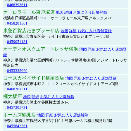
：
0468393611
オーロラモール東戸塚店
地図
詳細
お気に入り店舗登録
横浜市戸塚区品濃町536-1 オーロラモール東戸塚アネックス2F
：
0458201561
東急百貨店たまプラーザ店
地図
詳細
お気に入り店舗登録
神奈川県横浜市青葉区美しが丘1-7東急百貨店たまプラーザ5階
：
0459051131
オーディオスクエア トレッサ横浜
地図
詳細
お気に入り店舗登
録
神奈川県横浜市港北区師岡町700 トレッサ横浜南棟3階 ノジマ トレッサ
横浜店内
：
0455335629
コースカベイサイド横須賀店
地図
詳細
お気に入り店舗登録
神奈川県横須賀市本町２-１-１２コースカベイサイドストアーズ3階
：
0468201511
権太坂店
地図
詳細
お気に入り店舗解除
神奈川県横浜市保土ケ谷区権太坂 3-1-3
：
0457305731
ホームズ鶴見店
地図
詳細
お気に入り店舗解除
神奈川県横浜市鶴見区岸谷3丁目9-1 島忠ホームズ横浜鶴見店2階
：
0455842261