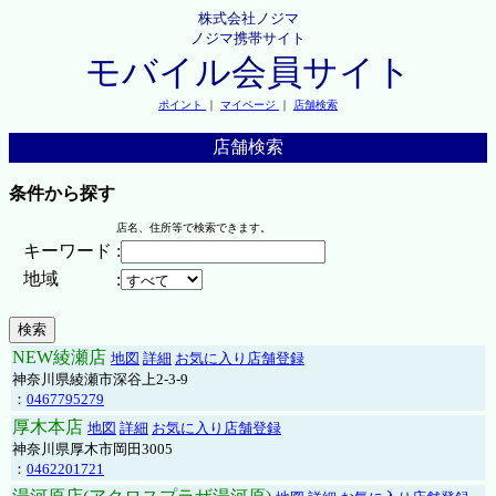
株式会社ノジマ
ノジマ携帯サイト
モバイル会員サイト
ポイント
｜
マイページ
｜
店舗検索
店舗検索
条件から探す
店名、住所等で検索できます。
キーワード
:
地域
:
NEW綾瀬店
地図
詳細
お気に入り店舗登録
神奈川県綾瀬市深谷上2-3-9
：
0467795279
厚木本店
地図
詳細
お気に入り店舗登録
神奈川県厚木市岡田3005
：
0462201721