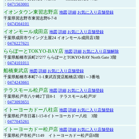
：
0471563001
イオンタウン東習志野店
地図
詳細
お気に入り店舗登録
千葉県習志野市東習志野6-7-8
：
0474564101
イオンモール成田店
地図
詳細
お気に入り店舗登録
千葉県成田市ウイング土屋24 イオンモール成田店1階
：
0476227621
ららぽーとTOKYO-BAY店
地図
詳細
お気に入り店舗解除
千葉県船橋市浜町2?2?7 ららぽーとTOKYO-BAY North Gate 3階
：
0474101011
船橋東武店
地図
詳細
お気に入り店舗登録
千葉県船橋市本町7-1-1東武百貨店船橋店3階1～3番地
：
0474243661
テラスモール松戸店
地図
詳細
お気に入り店舗登録
千葉県松戸市八ケ崎2丁目8-1 テラスモール松戸3F
：
0473093651
イトーヨーカドー八柱店
地図
詳細
お気に入り店舗登録
千葉県松戸市日暮1-15-8イトーヨーカドー八柱 3階
：
0477045261
イトーヨーカドー松戸店
地図
詳細
お気に入り店舗登録
千葉県松戸市松戸1149 イトーヨーカドー松戸店6階