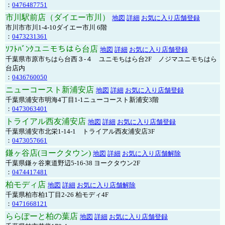
：
0476487751
市川駅前店（ダイエー市川）
地図
詳細
お気に入り店舗登録
市川市市川1-4-10ダイエー市川 6階
：
0473231361
ｿﾌﾄﾊﾞﾝｸユニモちはら台店
地図
詳細
お気に入り店舗登録
千葉県市原市ちはら台西３-４ ユニモちはら台2F ノジマユニモちはら
台店内
：
0436760050
ニューコースト新浦安店
地図
詳細
お気に入り店舗登録
千葉県浦安市明海4丁目1-1ニューコースト新浦安3階
：
0473063401
トライアル西友浦安店
地図
詳細
お気に入り店舗登録
千葉県浦安市北栄1-14-1 トライアル西友浦安店3F
：
0473057661
鎌ヶ谷店(ヨークタウン)
地図
詳細
お気に入り店舗解除
千葉県鎌ヶ谷東道野辺5-16-38 ヨークタウン2F
：
0474417481
柏モディ店
地図
詳細
お気に入り店舗解除
千葉県柏市柏1丁目2-26 柏モディ4F
：
0471668121
ららぽーと柏の葉店
地図
詳細
お気に入り店舗登録