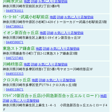
川崎水沢店
地図
詳細
お気に入り店舗登録
神奈川県川崎市宮前区水沢2丁目3番8号
：
0449781611
ｲﾄｰﾖｰｶﾄﾞｰ武蔵小杉駅前店
地図
詳細
お気に入り店舗登録
神奈川県川崎市中原区小杉町3-420イトーヨーカドー武蔵小杉駅前店5階
：
0447380611
イオン新百合ヶ丘店
地図
詳細
お気に入り店舗登録
神奈川県川崎市麻生区上麻生1-19イオン新百合ヶ丘5F
：
0449590071
東急ストア鎌倉店
地図
詳細
お気に入り店舗登録
神奈川県鎌倉市小町1丁目2-12東急ストア鎌倉店5階
：
0467237481
川崎枡形店
地図
詳細
お気に入り店舗登録
神奈川県川崎市多摩区枡形1丁目5番1号ヤオコー川崎枡形店3F
：
0449333315
クロス向ヶ丘店
地図
詳細
お気に入り店舗登録
神奈川県川崎市多摩区登戸2779-1 クロス向ヶ丘3階
：
0449118671
ｿﾌﾄﾊﾞﾝｸ新百合ヶ丘店(小田急新百合ヶ丘エルミロード)
地図
詳細
お気に入り店舗登録
神奈川県川崎市麻生区上麻生１-４-１ 小田急新百合ヶ丘エルミロード4
Ｆ