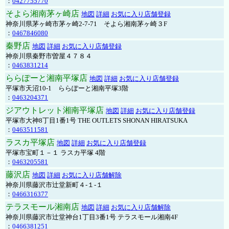
：
0427755770
そよら湘南茅ヶ崎店
地図
詳細
お気に入り店舗登録
神奈川県茅ヶ崎市茅ヶ崎2‐7‐71 そよら湘南茅ヶ崎３F
：
0467846080
秦野店
地図
詳細
お気に入り店舗登録
神奈川県秦野市曽屋４７８４
：
0463831214
ららぽーと湘南平塚店
地図
詳細
お気に入り店舗登録
平塚市天沼10-1 ららぽーと湘南平塚3階
：
0463204371
ジアウトレット湘南平塚店
地図
詳細
お気に入り店舗登録
平塚市大神8丁目1番1号 THE OUTLETS SHONAN HIRATSUKA
：
0463511581
ラスカ平塚店
地図
詳細
お気に入り店舗登録
平塚市宝町１－１ ラスカ平塚 4階
：
0463205581
藤沢店
地図
詳細
お気に入り店舗解除
神奈川県藤沢市辻堂新町４-１-１
：
0466316377
テラスモール湘南店
地図
詳細
お気に入り店舗解除
神奈川県藤沢市辻堂神台1丁目3番1号 テラスモール湘南4F
：
0466381251