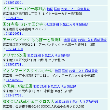
：
0356715901
イトーヨーカドー赤羽店
地図
詳細
お気に入り店舗登録
東京都北区赤羽西１丁目７-１イトーヨーカドー赤羽5階
：
0359247691
国分寺店(セレオ国分寺)
地図
詳細
お気に入り店舗解除
東京都国分寺市南町３-２０-３
：
0423266511
アーバンドック ららぽーと豊洲店
地図
詳細
お気に入り店舗登録
東京都江東区豊洲2-2-1 アーバンドック ららぽーと豊洲３ 3階
：
0351441660
アリオ北砂店
地図
詳細
お気に入り店舗解除
東京都江東区北砂2丁目17番1号アリオ北砂2F
：
0356537611
イオンフードスタイル小平店
地図
詳細
お気に入り店舗登録
東京都小平市小川東町2丁目12-1 イオンフードスタイル小平2階
：
0423485821
小田急OX狛江店
地図
詳細
お気に入り店舗登録
東京都狛江市元和泉1丁目2-1小田急OX狛江店2階
：
0354977031
SOCOLA武蔵小金井クロス店
地図
詳細
お気に入り店舗登録
東京都小金井市本町6-2-30 SOCOLA武蔵小金井クロス3階