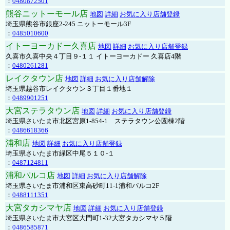
：
0480872501
熊谷ニットーモール店
地図
詳細
お気に入り店舗登録
埼玉県熊谷市銀座2-245 ニットーモール3F
：
0485010600
イトーヨーカドー久喜店
地図
詳細
お気に入り店舗登録
久喜市久喜中央４丁目９-１１ イトーヨーカドー 久喜店4階
：
0480261281
レイクタウン店
地図
詳細
お気に入り店舗解除
埼玉県越谷市レイクタウン３丁目１番地１
：
0489901251
大宮ステラタウン店
地図
詳細
お気に入り店舗登録
埼玉県さいたま市北区宮原1-854-1 ステラタウン公園棟2階
：
0486618366
浦和店
地図
詳細
お気に入り店舗登録
埼玉県さいたま市緑区中尾５１０-１
：
0487124811
浦和パルコ店
地図
詳細
お気に入り店舗解除
埼玉県さいたま市浦和区東高砂町11-1浦和パルコ2F
：
0488111351
大宮タカシマヤ店
地図
詳細
お気に入り店舗登録
埼玉県さいたま市大宮区大門町1-32大宮タカシマヤ５階
：
0486585871