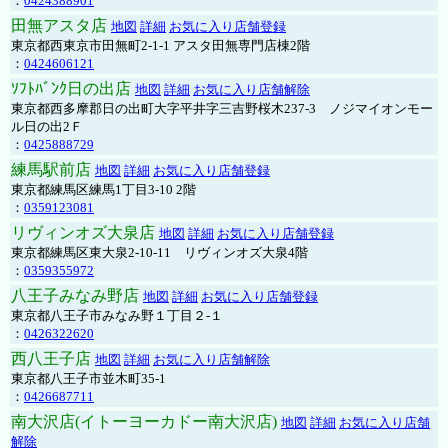
：
0424388901
田無アスタ店
地図
詳細
お気に入り店舗登録
東京都西東京市田無町2-1-1 アスタ田無専門店棟2階
：
0424606121
ｿﾌﾄﾊﾞﾝｸ日の出店
地図
詳細
お気に入り店舗解除
東京都西多摩郡日の出町大字平井字三吉野桜木237-3 ノジマイオンモー
ル日の出2Ｆ
：
0425888729
練馬駅前店
地図
詳細
お気に入り店舗登録
東京都練馬区練馬1丁目3-10 2階
：
0359123081
リヴィンオズ大泉店
地図
詳細
お気に入り店舗登録
東京都練馬区東大泉2-10-11 リヴィンオズ大泉4階
：
0359355972
八王子みなみ野店
地図
詳細
お気に入り店舗登録
東京都八王子市みなみ野１丁目２-１
：
0426322620
西八王子店
地図
詳細
お気に入り店舗解除
東京都八王子市並木町35-1
：
0426687711
南大沢店(イトーヨーカドー南大沢店)
地図
詳細
お気に入り店舗
解除