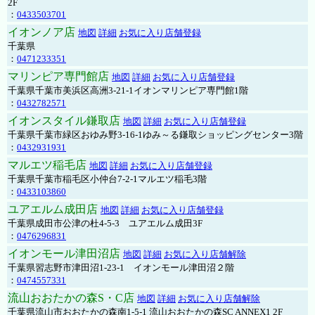
2F
：
0433503701
イオンノア店
地図
詳細
お気に入り店舗登録
千葉県
：
0471233351
マリンピア専門館店
地図
詳細
お気に入り店舗登録
千葉県千葉市美浜区高洲3-21-1イオンマリンピア専門館1階
：
0432782571
イオンスタイル鎌取店
地図
詳細
お気に入り店舗登録
千葉県千葉市緑区おゆみ野3-16-1ゆみ～る鎌取ショッピングセンター3階
：
0432931931
マルエツ稲毛店
地図
詳細
お気に入り店舗登録
千葉県千葉市稲毛区小仲台7-2-1マルエツ稲毛3階
：
0433103860
ユアエルム成田店
地図
詳細
お気に入り店舗登録
千葉県成田市公津の杜4-5-3 ユアエルム成田3F
：
0476296831
イオンモール津田沼店
地図
詳細
お気に入り店舗解除
千葉県習志野市津田沼1-23-1 イオンモール津田沼２階
：
0474557331
流山おおたかの森S・C店
地図
詳細
お気に入り店舗解除
千葉県流山市おおたかの森南1-5-1 流山おおたかの森SC ANNEX1 2F