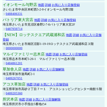
イオンモール与野店
地図
詳細
お気に入り店舗登録
さいたま市中央区本町西5-2-9イオンモール与野2階
：
0488406331
パトリア東大宮店
地図
詳細
お気に入り店舗登録
埼玉県さいたま市見沼区春野2-7-8パトリア東大宮2F
：
0487959714
【NEW】ロッテスクエア武蔵浦和店
地図
詳細
お気に入り店舗
登録
埼玉県さいたま市南区沼影1-19-19ロッテスクエア武蔵浦和店３階
：
0000000000
マルイファミリー志木店
地図
詳細
お気に入り店舗登録
埼玉県志木市本町5-26-1 マルイファミリー志木5階
：
0484861201
草加舎人店
地図
詳細
お気に入り店舗解除
埼玉県草加市遊馬町2-1
：
0489267051
アコス草加店
地図
詳細
お気に入り店舗登録
埼玉県草加市高砂２丁目７ー１ アコスショッピングセンター南館５階
：
0489205360
所沢本店
地図
詳細
お気に入り店舗解除
埼玉県所沢市小手指台5番地の4