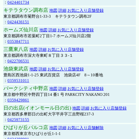
：
0424401734
キテラタウン調布店
地図
詳細
お気に入り店舗登録
東京都調布市菊野台1-33-3 キテラタウン調布2F
：
0424436151
ホームズ仙川店
地図
詳細
お気に入り店舗登録
東京都調布市若葉町2丁目1-7 ホームズ仙川店2階
：
0353847711
三鷹東八店
地図
詳細
お気に入り店舗登録
東京都調布市深大寺東町８丁目３３-１
：
0422706531
池袋東武店
地図
詳細
お気に入り店舗登録
豊島区西池袋1-1-25 東武百貨店 池袋店4F 8～10番地
：
0359531011
パークシティ中野店
地図
詳細
お気に入り店舗登録
東京都中野区中野四丁目14 番1 号 PARKCITY NAKANO 201
：
0359429861
日の出店(イオンモール日の出)
地図
詳細
お気に入り店舗登録
東京都西多摩郡日の出町大字平井字三吉野桜237-3
：
0425973155
ひばりが丘パルコ店
地図
詳細
お気に入り店舗解除
東京都西東京市ひばりが丘1-1-1