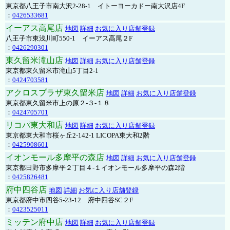
東京都八王子市南大沢2-28-1 イトーヨーカドー南大沢店4F
：
0426533681
イーアス高尾店
地図
詳細
お気に入り店舗登録
八王子市東浅川町550-1 イーアス高尾２F
：
0426290301
東久留米滝山店
地図
詳細
お気に入り店舗登録
東京都東久留米市滝山5丁目2-1
：
0424703581
アクロスプラザ東久留米店
地図
詳細
お気に入り店舗登録
東京都東久留米市上の原２-３-１８
：
0424705701
リコパ東大和店
地図
詳細
お気に入り店舗登録
東京都東大和市桜ヶ丘2-142-1 LICOPA東大和2階
：
0425908601
イオンモール多摩平の森店
地図
詳細
お気に入り店舗登録
東京都日野市多摩平２丁目４-１イオンモール多摩平の森2階
：
0425826481
府中四谷店
地図
詳細
お気に入り店舗登録
東京都府中市四谷5-23-12 府中四谷SC２F
：
0423525011
ミッテン府中店
地図
詳細
お気に入り店舗登録