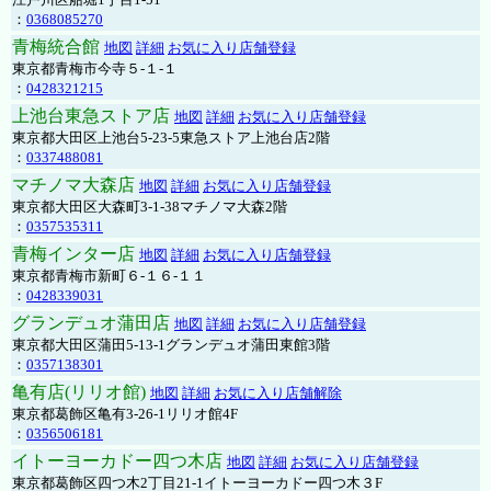
：
0368085270
青梅統合館
地図
詳細
お気に入り店舗登録
東京都青梅市今寺５-１-１
：
0428321215
上池台東急ストア店
地図
詳細
お気に入り店舗登録
東京都大田区上池台5-23-5東急ストア上池台店2階
：
0337488081
マチノマ大森店
地図
詳細
お気に入り店舗登録
東京都大田区大森町3-1-38マチノマ大森2階
：
0357535311
青梅インター店
地図
詳細
お気に入り店舗登録
東京都青梅市新町６-１６-１１
：
0428339031
グランデュオ蒲田店
地図
詳細
お気に入り店舗登録
東京都大田区蒲田5-13-1グランデュオ蒲田東館3階
：
0357138301
亀有店(リリオ館)
地図
詳細
お気に入り店舗解除
東京都葛飾区亀有3-26-1リリオ館4F
：
0356506181
イトーヨーカドー四つ木店
地図
詳細
お気に入り店舗登録
東京都葛飾区四つ木2丁目21-1イトーヨーカドー四つ木３F