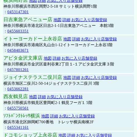
横浜岡野店
地図
詳細
お気に入り店舗登録
神奈川県横浜市西区岡野2-5-18 サミット横浜岡野1階
：
0453147301
日吉東急アベニュー店
地図
詳細
お気に入り店舗登録
神奈川県横浜市港北区日吉2-1-1日吉東急アベニュー 本館3階
：
0455603351
イトーヨーカドー上永谷店
地図
詳細
お気に入り店舗登録
神奈川県横浜市港南区丸山台1-12イトーヨーカドー上永谷3階
：
0458403671
アピタ金沢文庫店
地図
詳細
お気に入り店舗登録
神奈川県横浜市金沢区釜利谷東2丁目１-１アピタ金沢文庫３階
：
0457801261
ジョイナステラス二俣川店
地図
詳細
お気に入り店舗登録
横浜市旭区二俣川2-50-14ジョイナステラス二俣川 3階
：
0453662281
西友鶴見店
地図
詳細
お気に入り店舗登録
神奈川県横浜市鶴見区豊岡町2-1 鶴見フーガ１ 5階
：
0455750561
ｿﾌﾄﾊﾞﾝｸﾄﾚｯｻ横浜
地図
詳細
お気に入り店舗登録
横浜市港北区師岡町700番地 トレッサ横浜南棟2F
：
0455341161
ドコモショップ上永谷店
地図
詳細
お気に入り店舗登録