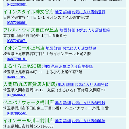
：
0422303081
イオンスタイル碑文谷店
地図
詳細
お気に入り店舗登録
目黒区碑文谷４丁目１-１ イオンスタイル碑文谷7階
：
0357208661
フレル・ウィズ自由が丘店
地図
詳細
お気に入り店舗登録
東京都目黒区自由が丘１丁目６番９号
：
0357263071
イオンモール上尾店
地図
詳細
お気に入り店舗登録
埼玉県上尾市愛宕3丁目8-１号イオンモール上尾２階
：
0487790181
まるひろ上尾SC店
地図
詳細
お気に入り店舗登録
埼玉県上尾市宮本町1-1 まるひろ上尾SC店5階
：
0488717051
入間店(丸広百貨店入間店)
地図
詳細
お気に入り店舗登録
埼玉県入間市豊岡1-6-12 丸広（まるひろ）百貨店 入間店５F
：
0429606631
ベニバナウォーク桶川店
地図
詳細
お気に入り店舗登録
埼玉県桶川市下日出東二丁目15番1 ベニバナウォーク桶川1階
：
0487895561
イオンモール川口前川店
地図
詳細
お気に入り店舗解除
埼玉県川口市前川 1-1-11-3003