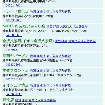
神奈川県横浜市都筑区中川中央１-25-１
：
0459147661
トレッサ横浜店
地図
詳細
お気に入り店舗解除
神奈川県横浜市港北区師岡町700番地
：
0455335631
MARK IS みなとみらい店
地図
詳細
お気に入り店舗登録
神奈川県横浜市みなとみらい3-5-1 MARK IS みなとみらい3F
：
0456805651
金沢八景店(イオン金沢八景店)
地図
詳細
お気に入り店舗解除
神奈川県横浜市金沢区泥亀1-27-1
：
0457913781
港南台バーズ店
地図
詳細
お気に入り店舗解除
神奈川県横浜市港南区港南台3-1-3港南台バーズ5階
：
0458305081
本牧フロント店
地図
詳細
お気に入り店舗解除
神奈川県横浜市中区小港町2丁目100-4 本牧フロント 2階
：
0456281195
イオン三ツ境店
地図
詳細
お気に入り店舗解除
神奈川県横浜市瀬谷区三ッ境7-1イオン三ツ境店2階
：
0453600111
野比店
地図
詳細
お気に入り店舗解除
神奈川県横須賀市野比1-5-1