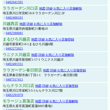
：
0482641591
ララガーデン川口店
地図
詳細
お気に入り店舗解除
埼玉県川口市宮町18-9 ララガーデン川口 2F
：
0482406101
川越西店
地図
詳細
お気に入り店舗解除
埼玉県川越市的場新町21番地10
：
0492390081
まるひろ川越店
地図
詳細
お気に入り店舗登録
川越市新富町2-6-1まるひろ川越6階
：
0492272021
ウニクス川越店
地図
詳細
お気に入り店舗解除
埼玉県川越市新宿町1-17-1 ウニクス川越2F
：
0492491551
ララガーデン春日部店
地図
詳細
お気に入り店舗登録
埼玉県春日部市南1丁目1-1 ララガーデン春日部2階
：
0487317411
ららテラス川口店
地図
詳細
お気に入り店舗登録
埼玉県川口市栄町3-5-1ららテラス川口7階
：
0482291979
モラージュ菖蒲店
地図
詳細
お気に入り店舗解除
埼玉県久喜市菖蒲町菖蒲6005番地1