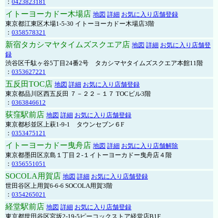
：
0423823181
イトーヨーカドー木場店
地図
詳細
お気に入り店舗登録
東京都江東区木場1-5-30 イトーヨーカドー木場店3階
：
0358578321
新宿タカシマヤタイムズスクエア店
地図
詳細
お気に入り店舗登
録
渋谷区千駄ヶ谷5丁目24番2号 タカシマヤタイムズスクエア本館11階
：
0353627221
五反田TOC店
地図
詳細
お気に入り店舗登録
東京都品川区西五反田 ７－２２－１７ TOCビル3階
：
0363846612
荻窪駅前店
地図
詳細
お気に入り店舗登録
東京都杉並区上萩1-9-1 タウンセブン６F
：
0353475121
イトーヨーカドー曳舟店
地図
詳細
お気に入り店舗解除
東京都墨田区京島１丁目２-１イトーヨーカドー曳舟店４階
：
0356551051
SOCOLA用賀店
地図
詳細
お気に入り店舗登録
世田谷区上用賀6-6-6 SOCOLA用賀3階
：
0354265021
経堂駅前店
地図
詳細
お気に入り店舗登録
東京都世田谷区宮坂2-19-5ピーコックストア経堂店B1F