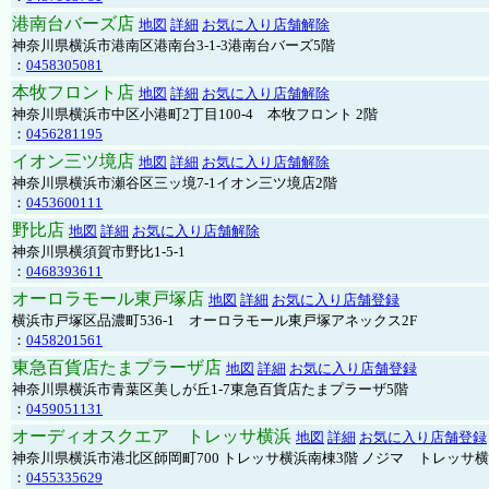
港南台バーズ店
地図
詳細
お気に入り店舗解除
神奈川県横浜市港南区港南台3-1-3港南台バーズ5階
：
0458305081
本牧フロント店
地図
詳細
お気に入り店舗解除
神奈川県横浜市中区小港町2丁目100-4 本牧フロント 2階
：
0456281195
イオン三ツ境店
地図
詳細
お気に入り店舗解除
神奈川県横浜市瀬谷区三ッ境7-1イオン三ツ境店2階
：
0453600111
野比店
地図
詳細
お気に入り店舗解除
神奈川県横須賀市野比1-5-1
：
0468393611
オーロラモール東戸塚店
地図
詳細
お気に入り店舗登録
横浜市戸塚区品濃町536-1 オーロラモール東戸塚アネックス2F
：
0458201561
東急百貨店たまプラーザ店
地図
詳細
お気に入り店舗登録
神奈川県横浜市青葉区美しが丘1-7東急百貨店たまプラーザ5階
：
0459051131
オーディオスクエア トレッサ横浜
地図
詳細
お気に入り店舗登録
神奈川県横浜市港北区師岡町700 トレッサ横浜南棟3階 ノジマ トレッサ
：
0455335629