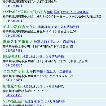
神奈川県川崎市宮前区水沢2丁目3番8号
：
0449781611
ｲﾄｰﾖｰｶﾄﾞｰ武蔵小杉駅前店
地図
詳細
お気に入り店舗登録
神奈川県川崎市中原区小杉町3-420イトーヨーカドー武蔵小杉駅前店5階
：
0447380611
イオン新百合ヶ丘店
地図
詳細
お気に入り店舗登録
神奈川県川崎市麻生区上麻生1-19イオン新百合ヶ丘5F
：
0449590071
東急ストア鎌倉店
地図
詳細
お気に入り店舗登録
神奈川県鎌倉市小町1丁目2-12東急ストア鎌倉店5階
：
0467237481
川崎枡形店
地図
詳細
お気に入り店舗登録
神奈川県川崎市多摩区枡形1丁目5番1号ヤオコー川崎枡形店3F
：
0449333315
クロス向ヶ丘店
地図
詳細
お気に入り店舗登録
神奈川県川崎市多摩区登戸2779-1 クロス向ヶ丘3階
：
0449118671
相模原本店
地図
詳細
お気に入り店舗解除
神奈川県相模原市横山１-１-１
：
0427531516
NEW城山店
地図
詳細
お気に入り店舗解除
神奈川県相模原市緑区向原4-2-3