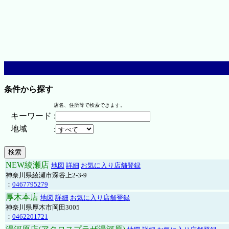
条件から探す
店名、住所等で検索できます。
キーワード
:
地域
:
NEW綾瀬店
地図
詳細
お気に入り店舗登録
神奈川県綾瀬市深谷上2-3-9
：
0467795279
厚木本店
地図
詳細
お気に入り店舗登録
神奈川県厚木市岡田3005
：
0462201721