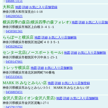
：
0468873151
大和店
地図
詳細
お気に入り店舗登録
神奈川県大和市深見台1-1-18
：
0462005021
横浜四季の森店(横浜四季の森フォレオ)
地図
詳細
お気に入り店舗
神奈川県横浜市旭区上白根３-４１-１
：
0459581561
ららぽーと横浜店
地図
詳細
お気に入り店舗解除
神奈川県横浜市都筑区池辺町４０３５-１
：
0459296252
センター北店(ノースポートモール)
地図
詳細
お気に入り店舗解除
神奈川県横浜市都筑区中川中央１-25-１
：
0459147661
トレッサ横浜店
地図
詳細
お気に入り店舗解除
神奈川県横浜市港北区師岡町700番地
：
0455335631
MARK IS みなとみらい店
地図
詳細
お気に入り店舗登録
神奈川県横浜市みなとみらい3-5-1 MARK IS みなとみらい3F
：
0456805651
金沢八景店(イオン金沢八景店)
地図
詳細
お気に入り店舗解除
神奈川県横浜市金沢区泥亀1-27-1
：
0457913781