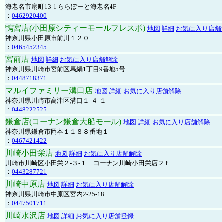
海老名市扇町13-1 ららぽーと海老名4F
：
0462920400
鴨宮店(小田原シティーモールフレスポ)
地図
詳細
お気に入り店舗
神奈川県小田原市前川１２０
：
0465452345
宮前店
地図
詳細
お気に入り店舗解除
神奈川県川崎市宮前区馬絹1丁目9番地5号
：
0448718371
マルイファミリー溝口店
地図
詳細
お気に入り店舗解除
神奈川県川崎市高津区溝口１-４-１
：
0448222525
鎌倉店(コーナン鎌倉大船モール)
地図
詳細
お気に入り店舗解除
神奈川県鎌倉市岡本１１８８番地１
：
0467421422
川崎小田栄店
地図
詳細
お気に入り店舗解除
川崎市川崎区小田栄２‐３‐１ コーナン川崎小田栄店２Ｆ
：
0443287721
川崎中原店
地図
詳細
お気に入り店舗解除
神奈川県川崎市中原区宮内2-25-18
：
0447501711
川崎水沢店
地図
詳細
お気に入り店舗登録