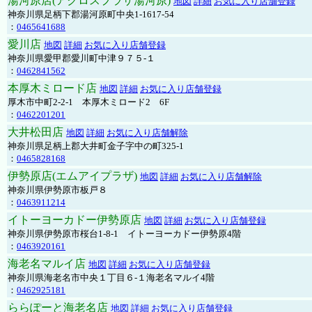
湯河原店(アクロスプラザ湯河原)
地図
詳細
お気に入り店舗登録
神奈川県足柄下郡湯河原町中央1-1617-54
：
0465641688
愛川店
地図
詳細
お気に入り店舗登録
神奈川県愛甲郡愛川町中津９７５-１
：
0462841562
本厚木ミロード店
地図
詳細
お気に入り店舗登録
厚木市中町2-2-1 本厚木ミロード2 6F
：
0462201201
大井松田店
地図
詳細
お気に入り店舗解除
神奈川県足柄上郡大井町金子字中の町325-1
：
0465828168
伊勢原店(エムアイプラザ)
地図
詳細
お気に入り店舗解除
神奈川県伊勢原市板戸８
：
0463911214
イトーヨーカドー伊勢原店
地図
詳細
お気に入り店舗登録
神奈川県伊勢原市桜台1-8-1 イトーヨーカドー伊勢原4階
：
0463920161
海老名マルイ店
地図
詳細
お気に入り店舗登録
神奈川県海老名市中央１丁目６-１海老名マルイ4階
：
0462925181
ららぽーと海老名店
地図
詳細
お気に入り店舗登録