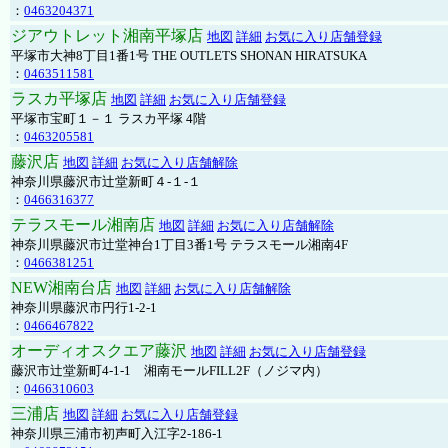
：
0463204371
ジアウトレット湘南平塚店
地図
詳細
お気に入り店舗登録
平塚市大神8丁目1番1号 THE OUTLETS SHONAN HIRATSUKA
：
0463511581
ラスカ平塚店
地図
詳細
お気に入り店舗登録
平塚市宝町１－１ ラスカ平塚 4階
：
0463205581
藤沢店
地図
詳細
お気に入り店舗解除
神奈川県藤沢市辻堂新町４-１-１
：
0466316377
テラスモール湘南店
地図
詳細
お気に入り店舗解除
神奈川県藤沢市辻堂神台1丁目3番1号 テラスモール湘南4F
：
0466381251
NEW湘南台店
地図
詳細
お気に入り店舗解除
神奈川県藤沢市円行1-2-1
：
0466467822
オーディオスクエア藤沢
地図
詳細
お気に入り店舗登録
藤沢市辻堂新町4-1-1 湘南モールFILL2F（ノジマ内）
：
0466310603
三浦店
地図
詳細
お気に入り店舗登録
神奈川県三浦市初声町入江字2-186-1