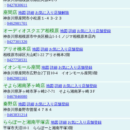
：
0427830611
座間店
地図
詳細
お気に入り店舗解除
神奈川県座間市小松原１-４３-２３
：
0462981701
オーディオスクエア相模原
地図
詳細
お気に入り店舗登録
神奈川県相模原市中央区横山1-1-1 ノジマ相模原本店内
：
0427301326
アリオ橋本店
地図
詳細
お気に入り店舗登録
相模原市緑区大山町1-22 アリオ橋本2階
：
0427758531
イオンモール座間
地図
詳細
お気に入り店舗登録
神奈川県座間市広野台2丁目10-4 イオンモール座間3階
：
0462981161
そよら湘南茅ヶ崎店
地図
詳細
お気に入り店舗登録
神奈川県茅ヶ崎市茅ヶ崎2‐7‐71 そよら湘南茅ヶ崎３F
：
0467846080
秦野店
地図
詳細
お気に入り店舗登録
神奈川県秦野市曽屋４７８４
：
0463831214
ららぽーと湘南平塚店
地図
詳細
お気に入り店舗登録
平塚市天沼10-1 ららぽーと湘南平塚3階