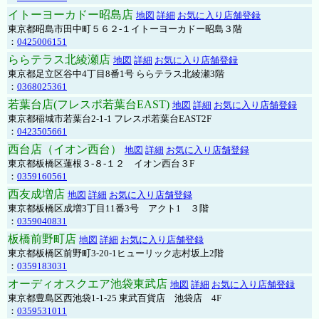
イトーヨーカドー昭島店
地図
詳細
お気に入り店舗登録
東京都昭島市田中町５６２-１イトーヨーカドー昭島３階
：
0425006151
ららテラス北綾瀬店
地図
詳細
お気に入り店舗登録
東京都足立区谷中4丁目8番1号 ららテラス北綾瀬3階
：
0368025361
若葉台店(フレスポ若葉台EAST)
地図
詳細
お気に入り店舗登録
東京都稲城市若葉台2-1-1 フレスポ若葉台EAST2F
：
0423505661
西台店（イオン西台）
地図
詳細
お気に入り店舗登録
東京都板橋区蓮根３-８-１２ イオン西台３F
：
0359160561
西友成増店
地図
詳細
お気に入り店舗登録
東京都板橋区成増3丁目11番3号 アクト1 ３階
：
0359040831
板橋前野町店
地図
詳細
お気に入り店舗登録
東京都板橋区前野町3-20-1ヒューリック志村坂上2階
：
0359183031
オーディオスクエア池袋東武店
地図
詳細
お気に入り店舗登録
東京都豊島区西池袋1-1-25 東武百貨店 池袋店 4F
：
0359531011