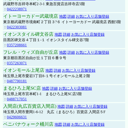
武蔵野市吉祥寺本町2-3-1 東急百貨店吉祥寺店5階
：
0422238971
イトーヨーカドー武蔵境店
地図
詳細
お気に入り店舗登録
東京都武蔵野市境南町２丁目３?６ イトーヨーカドー 武蔵境店 西館5階
：
0422303081
イオンスタイル碑文谷店
地図
詳細
お気に入り店舗登録
目黒区碑文谷４丁目１-１ イオンスタイル碑文谷7階
：
0357208661
フレル・ウィズ自由が丘店
地図
詳細
お気に入り店舗登録
東京都目黒区自由が丘１丁目６番９号
：
0357263071
イオンモール上尾店
地図
詳細
お気に入り店舗登録
埼玉県上尾市愛宕3丁目8-１号イオンモール上尾２階
：
0487790181
まるひろ上尾SC店
地図
詳細
お気に入り店舗登録
埼玉県上尾市宮本町1-1 まるひろ上尾SC店5階
：
0488717051
入間店(丸広百貨店入間店)
地図
詳細
お気に入り店舗登録
埼玉県入間市豊岡1-6-12 丸広（まるひろ）百貨店 入間店５F
：
0429606631
ベニバナウォーク桶川店
地図
詳細
お気に入り店舗登録