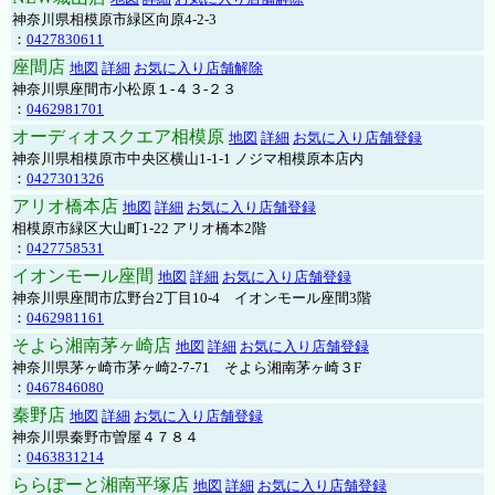
神奈川県相模原市緑区向原4-2-3
：
0427830611
座間店
地図
詳細
お気に入り店舗解除
神奈川県座間市小松原１-４３-２３
：
0462981701
オーディオスクエア相模原
地図
詳細
お気に入り店舗登録
神奈川県相模原市中央区横山1-1-1 ノジマ相模原本店内
：
0427301326
アリオ橋本店
地図
詳細
お気に入り店舗登録
相模原市緑区大山町1-22 アリオ橋本2階
：
0427758531
イオンモール座間
地図
詳細
お気に入り店舗登録
神奈川県座間市広野台2丁目10-4 イオンモール座間3階
：
0462981161
そよら湘南茅ヶ崎店
地図
詳細
お気に入り店舗登録
神奈川県茅ヶ崎市茅ヶ崎2‐7‐71 そよら湘南茅ヶ崎３F
：
0467846080
秦野店
地図
詳細
お気に入り店舗登録
神奈川県秦野市曽屋４７８４
：
0463831214
ららぽーと湘南平塚店
地図
詳細
お気に入り店舗登録