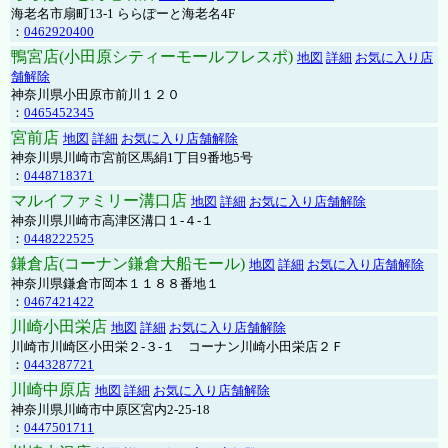
海老名市扇町13-1 ららぽーと海老名4F
：
0462920400
鴨宮店(小田原シティーモールフレスポ)
地図
詳細
お気に入り店
舗解除
神奈川県小田原市前川１２０
：
0465452345
宮前店
地図
詳細
お気に入り店舗解除
神奈川県川崎市宮前区馬絹1丁目9番地5号
：
0448718371
マルイファミリー溝口店
地図
詳細
お気に入り店舗解除
神奈川県川崎市高津区溝口１-４-１
：
0448222525
鎌倉店(コーナン鎌倉大船モール)
地図
詳細
お気に入り店舗解除
神奈川県鎌倉市岡本１１８８番地１
：
0467421422
川崎小田栄店
地図
詳細
お気に入り店舗解除
川崎市川崎区小田栄２‐３‐１ コーナン川崎小田栄店２Ｆ
：
0443287721
川崎中原店
地図
詳細
お気に入り店舗解除
神奈川県川崎市中原区宮内2-25-18
：
0447501711