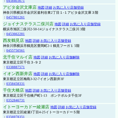
：
0458403671
アピタ金沢文庫店
地図
詳細
お気に入り店舗登録
神奈川県横浜市金沢区釜利谷東2丁目１-１アピタ金沢文庫３階
：
0457801261
ジョイナステラス二俣川店
地図
詳細
お気に入り店舗登録
横浜市旭区二俣川2-50-14ジョイナステラス二俣川 3階
：
0453662281
西友鶴見店
地図
詳細
お気に入り店舗登録
神奈川県横浜市鶴見区豊岡町2-1 鶴見フーガ１ 5階
：
0455750561
北千住マルイ店
地図
詳細
お気に入り店舗解除
東京都足立区千住３-９２
：
0338887571
イオン西新井店
地図
詳細
お気に入り店舗解除
東京都足立区梅島3-32-7イオン西新井3F
：
0358458331
千住大橋店
地図
詳細
お気に入り店舗登録
東京都足立区千住橋戸町1-13 ポンテポルタ千住3F
：
0352846731
イトーヨーカドー綾瀬店
地図
詳細
お気に入り店舗登録
東京都足立区綾瀬3丁目4-25イトーヨーカドー５階
：
0356978351