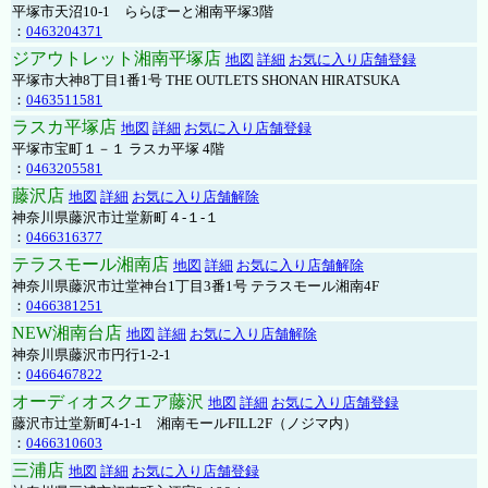
平塚市天沼10-1 ららぽーと湘南平塚3階
：
0463204371
ジアウトレット湘南平塚店
地図
詳細
お気に入り店舗登録
平塚市大神8丁目1番1号 THE OUTLETS SHONAN HIRATSUKA
：
0463511581
ラスカ平塚店
地図
詳細
お気に入り店舗登録
平塚市宝町１－１ ラスカ平塚 4階
：
0463205581
藤沢店
地図
詳細
お気に入り店舗解除
神奈川県藤沢市辻堂新町４-１-１
：
0466316377
テラスモール湘南店
地図
詳細
お気に入り店舗解除
神奈川県藤沢市辻堂神台1丁目3番1号 テラスモール湘南4F
：
0466381251
NEW湘南台店
地図
詳細
お気に入り店舗解除
神奈川県藤沢市円行1-2-1
：
0466467822
オーディオスクエア藤沢
地図
詳細
お気に入り店舗登録
藤沢市辻堂新町4-1-1 湘南モールFILL2F（ノジマ内）
：
0466310603
三浦店
地図
詳細
お気に入り店舗登録