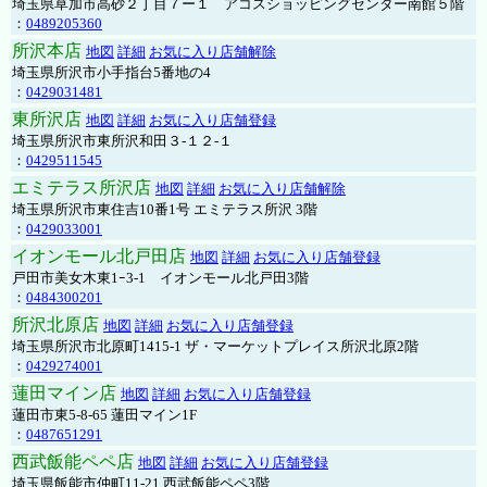
埼玉県草加市高砂２丁目７ー１ アコスショッピングセンター南館５階
：
0489205360
所沢本店
地図
詳細
お気に入り店舗解除
埼玉県所沢市小手指台5番地の4
：
0429031481
東所沢店
地図
詳細
お気に入り店舗登録
埼玉県所沢市東所沢和田３-１２-１
：
0429511545
エミテラス所沢店
地図
詳細
お気に入り店舗解除
埼玉県所沢市東住吉10番1号 エミテラス所沢 3階
：
0429033001
イオンモール北戸田店
地図
詳細
お気に入り店舗登録
戸田市美女木東1ｰ3‐1 イオンモール北戸田3階
：
0484300201
所沢北原店
地図
詳細
お気に入り店舗登録
埼玉県所沢市北原町1415-1 ザ・マーケットプレイス所沢北原2階
：
0429274001
蓮田マイン店
地図
詳細
お気に入り店舗登録
蓮田市東5-8-65 蓮田マイン1F
：
0487651291
西武飯能ペペ店
地図
詳細
お気に入り店舗登録
埼玉県飯能市仲町11-21 西武飯能ペペ3階