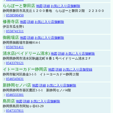
ららぽーと磐田店
地図
詳細
お気に入り店舗解除
静岡県磐田市高見丘１２００番地 ららぽーと磐田２階 ２２３００
：
0538590450
修善寺店
地図
詳細
お気に入り店舗解除
伊豆市瓜生野1
：
0558741511
御殿場店
地図
詳細
お気に入り店舗解除
静岡県御殿場市新橋914-1
：
0550701411
清水店(ベイドリーム清水)
地図
詳細
お気に入り店舗解除
静岡県静岡市清水区駒越北町８番１号ベイドリーム清水２Ｆ
：
0543370121
イトーヨーカドー静岡店
地図
詳細
お気に入り店舗登録
静岡市駿河区曲金3-1-5 イトーヨーカドー静岡２階
：
0546545631
新静岡セノバ店
地図
詳細
お気に入り店舗解除
静岡県静岡市葵区鷹匠1-1-1 新静岡セノバ4階
：
0546533301
島田店
地図
詳細
お気に入り店舗解除
静岡県島田市阿知ヶ谷63-29
：
0547337811