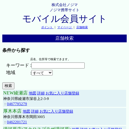
株式会社ノジマ
ノジマ携帯サイト
モバイル会員サイト
ポイント
｜
マイページ
｜
店舗検索
店舗検索
条件から探す
店名、住所等で検索できます。
キーワード
:
地域
:
NEW綾瀬店
地図
詳細
お気に入り店舗登録
神奈川県綾瀬市深谷上2-3-9
：
0467795279
厚木本店
地図
詳細
お気に入り店舗登録
神奈川県厚木市岡田3005
：
0462201721