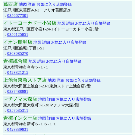
葛西店
地図
詳細
お気に入り店舗登録
江戸川区東葛西9-3-3 アリオ葛西店2F
：
0356677301
イトーヨーカドー小岩店
地図
詳細
お気に入り店舗登録
東京都江戸川区西小岩1-24-1イトーヨーカドー小岩5階
：
0356125051
イオン船堀店
地図
詳細
お気に入り店舗登録
江戸川区船堀1丁目1-51
：
0368085270
青梅統合館
地図
詳細
お気に入り店舗登録
東京都青梅市今寺５-１-１
：
0428321215
上池台東急ストア店
地図
詳細
お気に入り店舗登録
東京都大田区上池台5-23-5東急ストア上池台店2階
：
0337488081
マチノマ大森店
地図
詳細
お気に入り店舗登録
東京都大田区大森町3-1-38マチノマ大森2階
：
0357535311
青梅インター店
地図
詳細
お気に入り店舗登録
東京都青梅市新町６-１６-１１
：
0428339031