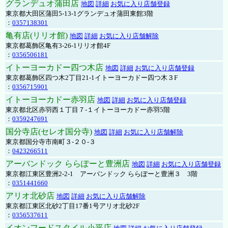
グランデュオ蒲田店
地図
詳細
お気に入り店舗登録
東京都大田区蒲田5-13-1グランデュオ蒲田東館3階
：
0357138301
亀有店(リリオ館)
地図
詳細
お気に入り店舗解除
東京都葛飾区亀有3-26-1リリオ館4F
：
0356506181
イトーヨーカドー四つ木店
地図
詳細
お気に入り店舗登録
東京都葛飾区四つ木2丁目21-1イトーヨーカドー四つ木３F
：
0356715901
イトーヨーカドー赤羽店
地図
詳細
お気に入り店舗登録
東京都北区赤羽西１丁目７-１イトーヨーカドー赤羽5階
：
0359247691
国分寺店(セレオ国分寺)
地図
詳細
お気に入り店舗解除
東京都国分寺市南町３-２０-３
：
0423266511
アーバンドック ららぽーと豊洲店
地図
詳細
お気に入り店舗登録
東京都江東区豊洲2-2-1 アーバンドック ららぽーと豊洲３ 3階
：
0351441660
アリオ北砂店
地図
詳細
お気に入り店舗解除
東京都江東区北砂2丁目17番1号アリオ北砂2F
：
0356537611
イオンフードスタイル小平店