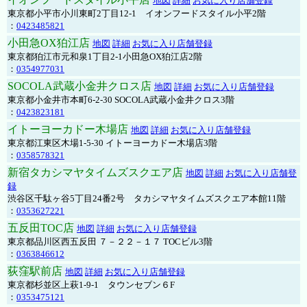
地図
詳細
お気に入り店舗登録
東京都小平市小川東町2丁目12-1 イオンフードスタイル小平2階
：
0423485821
小田急OX狛江店
地図
詳細
お気に入り店舗登録
東京都狛江市元和泉1丁目2-1小田急OX狛江店2階
：
0354977031
SOCOLA武蔵小金井クロス店
地図
詳細
お気に入り店舗登録
東京都小金井市本町6-2-30 SOCOLA武蔵小金井クロス3階
：
0423823181
イトーヨーカドー木場店
地図
詳細
お気に入り店舗登録
東京都江東区木場1-5-30 イトーヨーカドー木場店3階
：
0358578321
新宿タカシマヤタイムズスクエア店
地図
詳細
お気に入り店舗登
録
渋谷区千駄ヶ谷5丁目24番2号 タカシマヤタイムズスクエア本館11階
：
0353627221
五反田TOC店
地図
詳細
お気に入り店舗登録
東京都品川区西五反田 ７－２２－１７ TOCビル3階
：
0363846612
荻窪駅前店
地図
詳細
お気に入り店舗登録
東京都杉並区上萩1-9-1 タウンセブン６F
：
0353475121