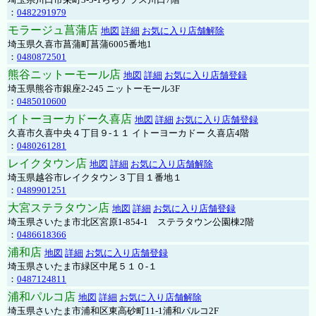
：
0482291979
モラージュ菖蒲店
地図
詳細
お気に入り店舗解除
埼玉県久喜市菖蒲町菖蒲6005番地1
：
0480872501
熊谷ニットーモール店
地図
詳細
お気に入り店舗登録
埼玉県熊谷市銀座2-245 ニットーモール3F
：
0485010600
イトーヨーカドー久喜店
地図
詳細
お気に入り店舗登録
久喜市久喜中央４丁目９-１１ イトーヨーカドー 久喜店4階
：
0480261281
レイクタウン店
地図
詳細
お気に入り店舗解除
埼玉県越谷市レイクタウン３丁目１番地１
：
0489901251
大宮ステラタウン店
地図
詳細
お気に入り店舗登録
埼玉県さいたま市北区宮原1-854-1 ステラタウン公園棟2階
：
0486618366
浦和店
地図
詳細
お気に入り店舗登録
埼玉県さいたま市緑区中尾５１０-１
：
0487124811
浦和パルコ店
地図
詳細
お気に入り店舗解除
埼玉県さいたま市浦和区東高砂町11-1浦和パルコ2F