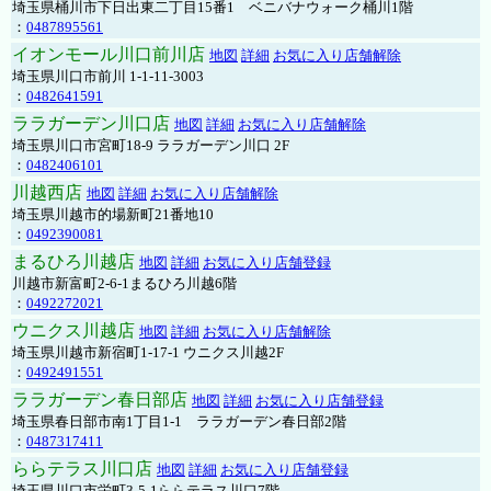
埼玉県桶川市下日出東二丁目15番1 ベニバナウォーク桶川1階
：
0487895561
イオンモール川口前川店
地図
詳細
お気に入り店舗解除
埼玉県川口市前川 1-1-11-3003
：
0482641591
ララガーデン川口店
地図
詳細
お気に入り店舗解除
埼玉県川口市宮町18-9 ララガーデン川口 2F
：
0482406101
川越西店
地図
詳細
お気に入り店舗解除
埼玉県川越市的場新町21番地10
：
0492390081
まるひろ川越店
地図
詳細
お気に入り店舗登録
川越市新富町2-6-1まるひろ川越6階
：
0492272021
ウニクス川越店
地図
詳細
お気に入り店舗解除
埼玉県川越市新宿町1-17-1 ウニクス川越2F
：
0492491551
ララガーデン春日部店
地図
詳細
お気に入り店舗登録
埼玉県春日部市南1丁目1-1 ララガーデン春日部2階
：
0487317411
ららテラス川口店
地図
詳細
お気に入り店舗登録
埼玉県川口市栄町3-5-1ららテラス川口7階