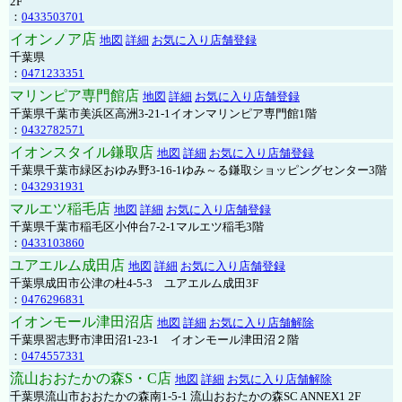
2F
：
0433503701
イオンノア店
地図
詳細
お気に入り店舗登録
千葉県
：
0471233351
マリンピア専門館店
地図
詳細
お気に入り店舗登録
千葉県千葉市美浜区高洲3-21-1イオンマリンピア専門館1階
：
0432782571
イオンスタイル鎌取店
地図
詳細
お気に入り店舗登録
千葉県千葉市緑区おゆみ野3-16-1ゆみ～る鎌取ショッピングセンター3階
：
0432931931
マルエツ稲毛店
地図
詳細
お気に入り店舗登録
千葉県千葉市稲毛区小仲台7-2-1マルエツ稲毛3階
：
0433103860
ユアエルム成田店
地図
詳細
お気に入り店舗登録
千葉県成田市公津の杜4-5-3 ユアエルム成田3F
：
0476296831
イオンモール津田沼店
地図
詳細
お気に入り店舗解除
千葉県習志野市津田沼1-23-1 イオンモール津田沼２階
：
0474557331
流山おおたかの森S・C店
地図
詳細
お気に入り店舗解除
千葉県流山市おおたかの森南1-5-1 流山おおたかの森SC ANNEX1 2F