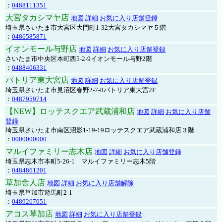
：
0488111351
大宮タカシマヤ店
地図
詳細
お気に入り店舗登録
埼玉県さいたま市大宮区大門町1-32大宮タカシマヤ５階
：
0486585871
イオンモール与野店
地図
詳細
お気に入り店舗登録
さいたま市中央区本町西5-2-9イオンモール与野2階
：
0488406331
パトリア東大宮店
地図
詳細
お気に入り店舗登録
埼玉県さいたま市見沼区春野2-7-8パトリア東大宮2F
：
0487959714
【NEW】ロッテスクエア武蔵浦和店
地図
詳細
お気に入り店舗
登録
埼玉県さいたま市南区沼影1-19-19ロッテスクエア武蔵浦和店３階
：
0000000000
マルイファミリー志木店
地図
詳細
お気に入り店舗登録
埼玉県志木市本町5-26-1 マルイファミリー志木5階
：
0484861201
草加舎人店
地図
詳細
お気に入り店舗解除
埼玉県草加市遊馬町2-1
：
0489267051
アコス草加店
地図
詳細
お気に入り店舗登録