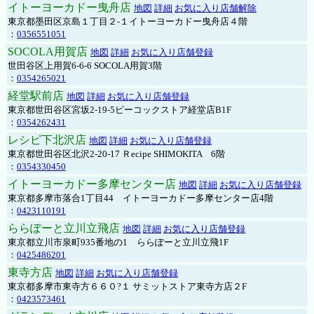
イトーヨーカドー曳舟店
地図
詳細
お気に入り店舗解除
東京都墨田区京島１丁目２-１イトーヨーカドー曳舟店４階
：
0356551051
SOCOLA用賀店
地図
詳細
お気に入り店舗登録
世田谷区上用賀6-6-6 SOCOLA用賀3階
：
0354265021
経堂駅前店
地図
詳細
お気に入り店舗登録
東京都世田谷区宮坂2-19-5ピーコックストア経堂店B1F
：
0354262431
レシピ下北沢店
地図
詳細
お気に入り店舗登録
東京都世田谷区北沢2-20-17 Ｒecipe SHIMOKITA 6階
：
0354330450
イトーヨーカドー多摩センター店
地図
詳細
お気に入り店舗登録
東京都多摩市落合1丁目44 イトーヨーカドー多摩センター店4階
：
0423110191
ららぽーと立川立飛店
地図
詳細
お気に入り店舗登録
東京都立川市泉町935番地の1 ららぽーと立川立飛1F
：
0425486201
東寺方店
地図
詳細
お気に入り店舗登録
東京都多摩市東寺方６６０?１ サミットストア東寺方店２F
：
0423573461