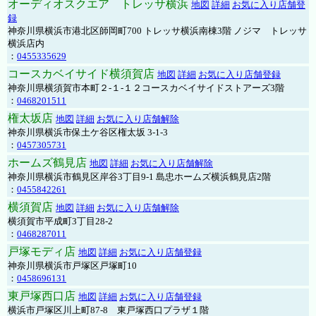
オーディオスクエア トレッサ横浜
地図
詳細
お気に入り店舗登
録
神奈川県横浜市港北区師岡町700 トレッサ横浜南棟3階 ノジマ トレッサ
横浜店内
：
0455335629
コースカベイサイド横須賀店
地図
詳細
お気に入り店舗登録
神奈川県横須賀市本町２-１-１２コースカベイサイドストアーズ3階
：
0468201511
権太坂店
地図
詳細
お気に入り店舗解除
神奈川県横浜市保土ケ谷区権太坂 3-1-3
：
0457305731
ホームズ鶴見店
地図
詳細
お気に入り店舗解除
神奈川県横浜市鶴見区岸谷3丁目9-1 島忠ホームズ横浜鶴見店2階
：
0455842261
横須賀店
地図
詳細
お気に入り店舗解除
横須賀市平成町3丁目28-2
：
0468287011
戸塚モディ店
地図
詳細
お気に入り店舗登録
神奈川県横浜市戸塚区戸塚町10
：
0458696131
東戸塚西口店
地図
詳細
お気に入り店舗登録
横浜市戸塚区川上町87-8 東戸塚西口プラザ１階