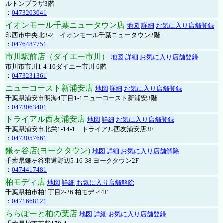
ルトンプラザ3階
：
0473203041
イオンモール千葉ニュータウン店
地図
詳細
お気に入り店舗登録
印西市中央北3-2 イオンモール千葉ニュータウン2階
：
0476487751
市川駅前店（ダイエー市川）
地図
詳細
お気に入り店舗登録
市川市市川1-4-10ダイエー市川 6階
：
0473231361
ニューコースト新浦安店
地図
詳細
お気に入り店舗登録
千葉県浦安市明海4丁目1-1ニューコースト新浦安3階
：
0473063401
トライアル西友浦安店
地図
詳細
お気に入り店舗登録
千葉県浦安市北栄1-14-1 トライアル西友浦安店3F
：
0473057661
鎌ヶ谷店(ヨークタウン)
地図
詳細
お気に入り店舗解除
千葉県鎌ヶ谷東道野辺5-16-38 ヨークタウン2F
：
0474417481
柏モディ店
地図
詳細
お気に入り店舗解除
千葉県柏市柏1丁目2-26 柏モディ4F
：
0471668121
ららぽーと柏の葉店
地図
詳細
お気に入り店舗登録