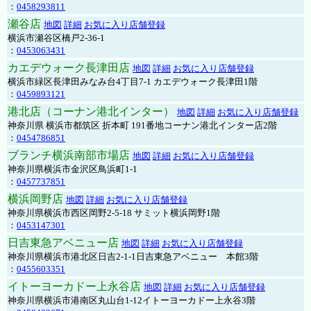
：
0458293811
瀬谷店
地図
詳細
お気に入り店舗登録
横浜市瀬谷区橋戸2-36-1
：
0453063431
カエデウォーク長津田店
地図
詳細
お気に入り店舗登録
横浜市緑区長津田みなみ台4丁目7-1 カエデウォーク長津田1階
：
0459893121
港北店（コーナン港北インター）
地図
詳細
お気に入り店舗登録
神奈川県 横浜市都筑区 折本町 191番地コーナン港北インター店2階
：
0454786851
ブランチ横浜南部市場店
地図
詳細
お気に入り店舗登録
神奈川県横浜市金沢区鳥浜町1-1
：
0457737851
横浜岡野店
地図
詳細
お気に入り店舗登録
神奈川県横浜市西区岡野2-5-18 サミット横浜岡野1階
：
0453147301
日吉東急アベニュー店
地図
詳細
お気に入り店舗登録
神奈川県横浜市港北区日吉2-1-1日吉東急アベニュー 本館3階
：
0455603351
イトーヨーカドー上永谷店
地図
詳細
お気に入り店舗登録
神奈川県横浜市港南区丸山台1-12イトーヨーカドー上永谷3階