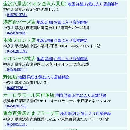
金沢八景店(イオン金沢八景店)
地図
詳細
お気に入り店舗解除
神奈川県横浜市金沢区泥亀1-27-1
：
0457913781
港南台バーズ店
地図
詳細
お気に入り店舗解除
神奈川県横浜市港南区港南台3-1-3港南台バーズ5階
：
0458305081
本牧フロント店
地図
詳細
お気に入り店舗解除
神奈川県横浜市中区小港町2丁目100-4 本牧フロント 2階
：
0456281195
イオン三ツ境店
地図
詳細
お気に入り店舗解除
神奈川県横浜市瀬谷区三ッ境7-1イオン三ツ境店2階
：
0453600111
野比店
地図
詳細
お気に入り店舗解除
神奈川県横須賀市野比1-5-1
：
0468393611
オーロラモール東戸塚店
地図
詳細
お気に入り店舗登録
横浜市戸塚区品濃町536-1 オーロラモール東戸塚アネックス2F
：
0458201561
東急百貨店たまプラーザ店
地図
詳細
お気に入り店舗登録
神奈川県横浜市青葉区美しが丘1-7東急百貨店たまプラーザ5階
：
0459051131