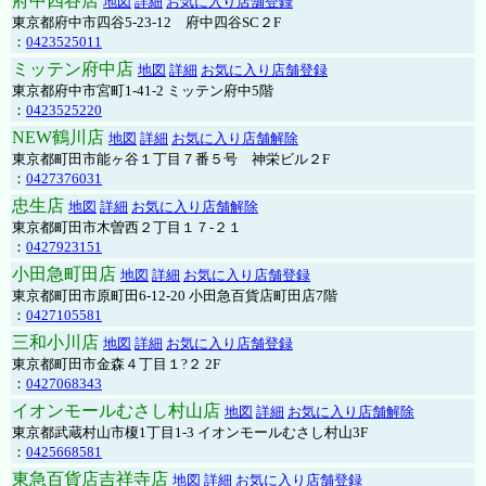
府中四谷店
地図
詳細
お気に入り店舗登録
東京都府中市四谷5-23-12 府中四谷SC２F
：
0423525011
ミッテン府中店
地図
詳細
お気に入り店舗登録
東京都府中市宮町1-41-2 ミッテン府中5階
：
0423525220
NEW鶴川店
地図
詳細
お気に入り店舗解除
東京都町田市能ヶ谷１丁目７番５号 神栄ビル２F
：
0427376031
忠生店
地図
詳細
お気に入り店舗解除
東京都町田市木曽西２丁目１７-２１
：
0427923151
小田急町田店
地図
詳細
お気に入り店舗登録
東京都町田市原町田6-12-20 小田急百貨店町田店7階
：
0427105581
三和小川店
地図
詳細
お気に入り店舗登録
東京都町田市金森４丁目１?２ 2F
：
0427068343
イオンモールむさし村山店
地図
詳細
お気に入り店舗解除
東京都武蔵村山市榎1丁目1-3 イオンモールむさし村山3F
：
0425668581
東急百貨店吉祥寺店
地図
詳細
お気に入り店舗登録