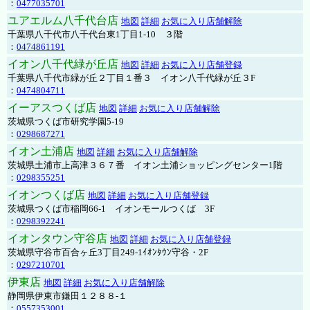
：
0477035701
ユアエルム八千代台店
地図
詳細
お気に入り店舗解除
千葉県八千代市八千代台東1丁目1-10 ３階
：
0474861191
イオン八千代緑が丘店
地図
詳細
お気に入り店舗登録
千葉県八千代市緑が丘２丁目１番３ イオン八千代緑が丘３F
：
0474804711
イーアスつくば店
地図
詳細
お気に入り店舗解除
茨城県つくば市研究学園5-19
：
0298687271
イオン土浦店
地図
詳細
お気に入り店舗解除
茨城県土浦市上高津３６７番 イオン土浦ショッピングセンター1階
：
0298355251
イオンつくば店
地図
詳細
お気に入り店舗登録
茨城県つくば市稲岡66-1 イオンモールつくば 3F
：
0298392241
イオンタウン守谷店
地図
詳細
お気に入り店舗登録
茨城県守谷市百合ヶ丘3丁目249-1ｲｵﾝﾀｳﾝ守谷・2F
：
0297210701
伊東店
地図
詳細
お気に入り店舗解除
静岡県伊東市鎌田１２８８-１
：
0557353001