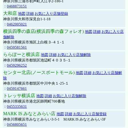
神奈川県三浦市初声町入江字2-186-1
：
0468873151
大和店
地図
詳細
お気に入り店舗登録
神奈川県大和市深見台1-1-18
：
0462005021
横浜四季の森店(横浜四季の森フォレオ)
地図
詳細
お気に入り店
舗解除
神奈川県横浜市旭区上白根３-４１-１
：
0459581561
ららぽーと横浜店
地図
詳細
お気に入り店舗解除
神奈川県横浜市都筑区池辺町４０３５-１
：
0459296252
センター北店(ノースポートモール)
地図
詳細
お気に入り店舗解
除
神奈川県横浜市都筑区中川中央１-25-１
：
0459147661
トレッサ横浜店
地図
詳細
お気に入り店舗解除
神奈川県横浜市港北区師岡町700番地
：
0455335631
MARK IS みなとみらい店
地図
詳細
お気に入り店舗登録
神奈川県横浜市みなとみらい3-5-1 MARK IS みなとみらい3F
：
0456805651