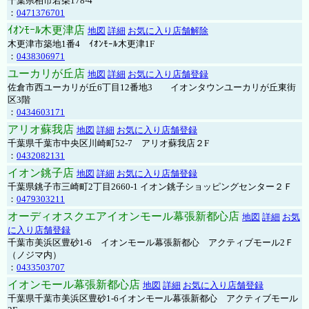
千葉県柏市若柴178-4
：
0471376701
ｲｵﾝﾓｰﾙ木更津店
地図
詳細
お気に入り店舗解除
木更津市築地1番4 ｲｵﾝﾓｰﾙ木更津1F
：
0438306971
ユーカリが丘店
地図
詳細
お気に入り店舗登録
佐倉市西ユーカリが丘6丁目12番地3 イオンタウンユーカリが丘東街
区3階
：
0434603171
アリオ蘇我店
地図
詳細
お気に入り店舗登録
千葉県千葉市中央区川崎町52-7 アリオ蘇我店２F
：
0432082131
イオン銚子店
地図
詳細
お気に入り店舗登録
千葉県銚子市三崎町2丁目2660-1 イオン銚子ショッピングセンター２Ｆ
：
0479303211
オーディオスクエアイオンモール幕張新都心店
地図
詳細
お気
に入り店舗登録
千葉市美浜区豊砂1-6 イオンモール幕張新都心 アクティブモール2Ｆ
（ノジマ内）
：
0433503707
イオンモール幕張新都心店
地図
詳細
お気に入り店舗登録
千葉県千葉市美浜区豊砂1-6イオンモール幕張新都心 アクティブモール