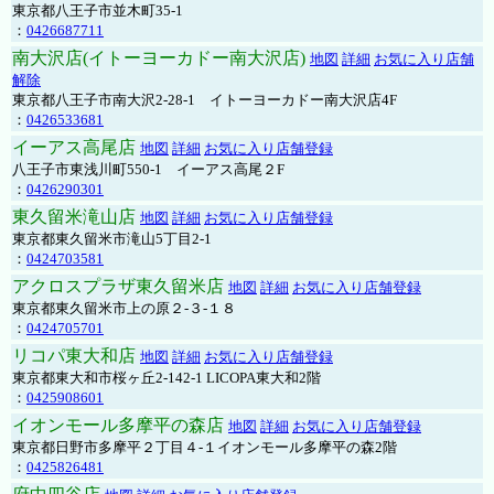
東京都八王子市並木町35-1
：
0426687711
南大沢店(イトーヨーカドー南大沢店)
地図
詳細
お気に入り店舗
解除
東京都八王子市南大沢2-28-1 イトーヨーカドー南大沢店4F
：
0426533681
イーアス高尾店
地図
詳細
お気に入り店舗登録
八王子市東浅川町550-1 イーアス高尾２F
：
0426290301
東久留米滝山店
地図
詳細
お気に入り店舗登録
東京都東久留米市滝山5丁目2-1
：
0424703581
アクロスプラザ東久留米店
地図
詳細
お気に入り店舗登録
東京都東久留米市上の原２-３-１８
：
0424705701
リコパ東大和店
地図
詳細
お気に入り店舗登録
東京都東大和市桜ヶ丘2-142-1 LICOPA東大和2階
：
0425908601
イオンモール多摩平の森店
地図
詳細
お気に入り店舗登録
東京都日野市多摩平２丁目４-１イオンモール多摩平の森2階
：
0425826481