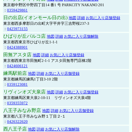
東京都中野区中野四丁目14 番1 号 PARKCITY NAKANO 201
：
0359429861
日の出店(イオンモール日の出)
地図
詳細
お気に入り店舗登録
東京都西多摩郡日の出町大字平井字三吉野桜237-3
：
0425973155
ひばりが丘パルコ店
地図
詳細
お気に入り店舗解除
東京都西東京市ひばりが丘1-1-1
：
0424388901
田無アスタ店
地図
詳細
お気に入り店舗登録
東京都西東京市田無町2-1-1 アスタ田無専門店棟2階
：
0424606121
練馬駅前店
地図
詳細
お気に入り店舗登録
東京都練馬区練馬1丁目3-10 2階
：
0359123081
リヴィンオズ大泉店
地図
詳細
お気に入り店舗登録
東京都練馬区東大泉2-10-11 リヴィンオズ大泉4階
：
0359355972
八王子みなみ野店
地図
詳細
お気に入り店舗登録
東京都八王子市みなみ野１丁目２-１
：
0426322620
西八王子店
地図
詳細
お気に入り店舗解除