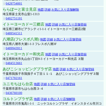
：
0429754001
ららぽーと富士見店
地図
詳細
お気に入り店舗解除
埼玉県富士見市山室1-1313
：
0492751191
イトーヨーカドー三郷店
地図
詳細
お気に入り店舗登録
埼玉県三郷市ピアラシティ1-1-1 イトーヨーカドー三郷店2階
：
0489541511
八潮店(フレスポ八潮)
地図
詳細
お気に入り店舗登録
埼玉県八潮市大瀬1-1-3 フレスポ八潮3F
：
0489943911
イトーヨーカドー和光店
地図
詳細
お気に入り店舗登録
埼玉県和光市丸山台1丁目9-3 イトーヨーカドー和光店 ３階
：
0484513661
あびこショッピングプラザ店
地図
詳細
お気に入り店舗登録
千葉県我孫子市我孫子４丁目１１-１ あびこショッピングプラザ３階
：
0471792161
ユニモちはら台店
地図
詳細
お気に入り店舗登録
千葉県市原市ちはら台西３-４
：
0436760100
コルトンプラザ店
地図
詳細
お気に入り店舗解除
千葉県市川市鬼高1-1-1 ニッケコルトンプラザ イオンスタイル市川コ