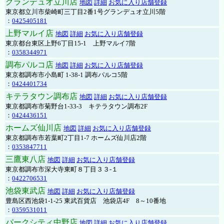
グランデュオ立川店
地図
詳細
お気に入り店舗登録
東京都立川市柴崎町三丁目2番1号グランデュオ立川5階
：
0425405181
上野マルイ店
地図
詳細
お気に入り店舗登録
東京都台東区上野6丁目15-1 上野マルイ7階
：
0358344971
調布パルコ店
地図
詳細
お気に入り店舗登録
東京都調布市小島町 1-38-1 調布パルコ5階
：
0424401734
キテラタウン調布店
地図
詳細
お気に入り店舗登録
東京都調布市菊野台1-33-3 キテラタウン調布2F
：
0424436151
ホームズ仙川店
地図
詳細
お気に入り店舗登録
東京都調布市若葉町2丁目1-7 ホームズ仙川店2階
：
0353847711
三鷹東八店
地図
詳細
お気に入り店舗登録
東京都調布市深大寺東町８丁目３３-１
：
0422706531
池袋東武店
地図
詳細
お気に入り店舗登録
豊島区西池袋1-1-25 東武百貨店 池袋店4F 8～10番地
：
0359531011
パークシティ中野店
地図
詳細
お気に入り店舗登録