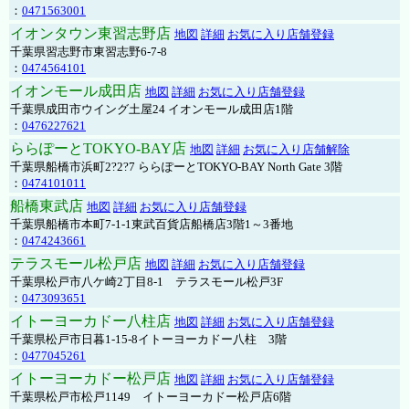
：
0471563001
イオンタウン東習志野店
地図
詳細
お気に入り店舗登録
千葉県習志野市東習志野6-7-8
：
0474564101
イオンモール成田店
地図
詳細
お気に入り店舗登録
千葉県成田市ウイング土屋24 イオンモール成田店1階
：
0476227621
ららぽーとTOKYO-BAY店
地図
詳細
お気に入り店舗解除
千葉県船橋市浜町2?2?7 ららぽーとTOKYO-BAY North Gate 3階
：
0474101011
船橋東武店
地図
詳細
お気に入り店舗登録
千葉県船橋市本町7-1-1東武百貨店船橋店3階1～3番地
：
0474243661
テラスモール松戸店
地図
詳細
お気に入り店舗登録
千葉県松戸市八ケ崎2丁目8-1 テラスモール松戸3F
：
0473093651
イトーヨーカドー八柱店
地図
詳細
お気に入り店舗登録
千葉県松戸市日暮1-15-8イトーヨーカドー八柱 3階
：
0477045261
イトーヨーカドー松戸店
地図
詳細
お気に入り店舗登録
千葉県松戸市松戸1149 イトーヨーカドー松戸店6階