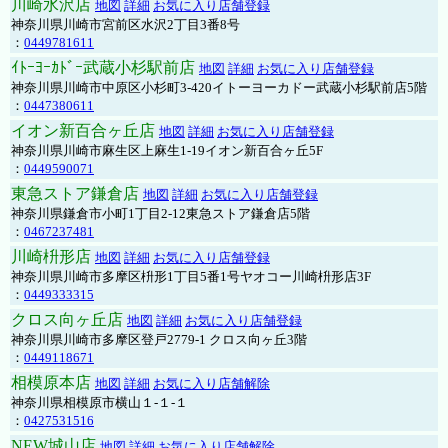
川崎水沢店
地図
詳細
お気に入り店舗登録
神奈川県川崎市宮前区水沢2丁目3番8号
：
0449781611
ｲﾄｰﾖｰｶﾄﾞｰ武蔵小杉駅前店
地図
詳細
お気に入り店舗登録
神奈川県川崎市中原区小杉町3-420イトーヨーカドー武蔵小杉駅前店5階
：
0447380611
イオン新百合ヶ丘店
地図
詳細
お気に入り店舗登録
神奈川県川崎市麻生区上麻生1-19イオン新百合ヶ丘5F
：
0449590071
東急ストア鎌倉店
地図
詳細
お気に入り店舗登録
神奈川県鎌倉市小町1丁目2-12東急ストア鎌倉店5階
：
0467237481
川崎枡形店
地図
詳細
お気に入り店舗登録
神奈川県川崎市多摩区枡形1丁目5番1号ヤオコー川崎枡形店3F
：
0449333315
クロス向ヶ丘店
地図
詳細
お気に入り店舗登録
神奈川県川崎市多摩区登戸2779-1 クロス向ヶ丘3階
：
0449118671
相模原本店
地図
詳細
お気に入り店舗解除
神奈川県相模原市横山１-１-１
：
0427531516
NEW城山店
地図
詳細
お気に入り店舗解除