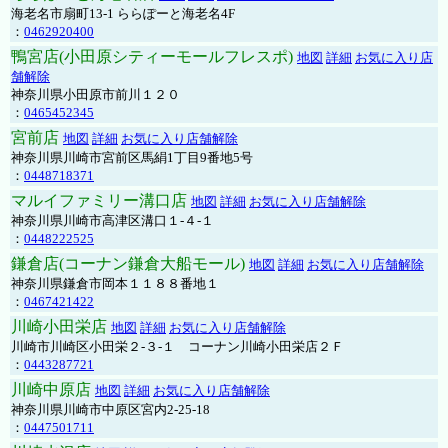
海老名市扇町13-1 ららぽーと海老名4F
：
0462920400
鴨宮店(小田原シティーモールフレスポ)
地図
詳細
お気に入り店
舗解除
神奈川県小田原市前川１２０
：
0465452345
宮前店
地図
詳細
お気に入り店舗解除
神奈川県川崎市宮前区馬絹1丁目9番地5号
：
0448718371
マルイファミリー溝口店
地図
詳細
お気に入り店舗解除
神奈川県川崎市高津区溝口１-４-１
：
0448222525
鎌倉店(コーナン鎌倉大船モール)
地図
詳細
お気に入り店舗解除
神奈川県鎌倉市岡本１１８８番地１
：
0467421422
川崎小田栄店
地図
詳細
お気に入り店舗解除
川崎市川崎区小田栄２‐３‐１ コーナン川崎小田栄店２Ｆ
：
0443287721
川崎中原店
地図
詳細
お気に入り店舗解除
神奈川県川崎市中原区宮内2-25-18
：
0447501711