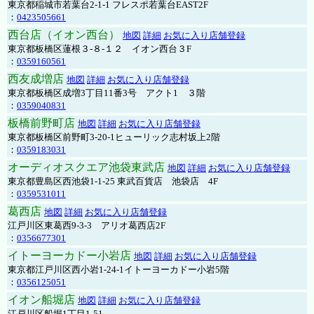
東京都稲城市若葉台2-1-1 フレスポ若葉台EAST2F
：
0423505661
西台店（イオン西台）
地図
詳細
お気に入り店舗登録
東京都板橋区蓮根３-８-１２ イオン西台３F
：
0359160561
西友成増店
地図
詳細
お気に入り店舗登録
東京都板橋区成増3丁目11番3号 アクト1 ３階
：
0359040831
板橋前野町店
地図
詳細
お気に入り店舗登録
東京都板橋区前野町3-20-1ヒューリック志村坂上2階
：
0359183031
オーディオスクエア池袋東武店
地図
詳細
お気に入り店舗登録
東京都豊島区西池袋1-1-25 東武百貨店 池袋店 4F
：
0359531011
葛西店
地図
詳細
お気に入り店舗登録
江戸川区東葛西9-3-3 アリオ葛西店2F
：
0356677301
イトーヨーカドー小岩店
地図
詳細
お気に入り店舗登録
東京都江戸川区西小岩1-24-1イトーヨーカドー小岩5階
：
0356125051
イオン船堀店
地図
詳細
お気に入り店舗登録
江戸川区船堀1丁目1-51