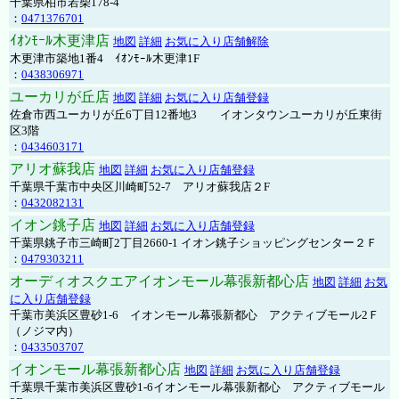
千葉県柏市若柴178-4
：
0471376701
ｲｵﾝﾓｰﾙ木更津店
地図
詳細
お気に入り店舗解除
木更津市築地1番4 ｲｵﾝﾓｰﾙ木更津1F
：
0438306971
ユーカリが丘店
地図
詳細
お気に入り店舗登録
佐倉市西ユーカリが丘6丁目12番地3 イオンタウンユーカリが丘東街
区3階
：
0434603171
アリオ蘇我店
地図
詳細
お気に入り店舗登録
千葉県千葉市中央区川崎町52-7 アリオ蘇我店２F
：
0432082131
イオン銚子店
地図
詳細
お気に入り店舗登録
千葉県銚子市三崎町2丁目2660-1 イオン銚子ショッピングセンター２Ｆ
：
0479303211
オーディオスクエアイオンモール幕張新都心店
地図
詳細
お気
に入り店舗登録
千葉市美浜区豊砂1-6 イオンモール幕張新都心 アクティブモール2Ｆ
（ノジマ内）
：
0433503707
イオンモール幕張新都心店
地図
詳細
お気に入り店舗登録
千葉県千葉市美浜区豊砂1-6イオンモール幕張新都心 アクティブモール