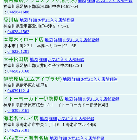
湯河原店(アクロスプラザ湯河原)
地図
詳細
お気に入り店舗登録
神奈川県足柄下郡湯河原町中央1-1617-54
：
0465641688
愛川店
地図
詳細
お気に入り店舗登録
神奈川県愛甲郡愛川町中津９７５-１
：
0462841562
本厚木ミロード店
地図
詳細
お気に入り店舗登録
厚木市中町2-2-1 本厚木ミロード2 6F
：
0462201201
大井松田店
地図
詳細
お気に入り店舗解除
神奈川県足柄上郡大井町金子字中の町325-1
：
0465828168
伊勢原店(エムアイプラザ)
地図
詳細
お気に入り店舗解除
神奈川県伊勢原市板戸８
：
0463911214
イトーヨーカドー伊勢原店
地図
詳細
お気に入り店舗登録
神奈川県伊勢原市桜台1-8-1 イトーヨーカドー伊勢原4階
：
0463920161
海老名マルイ店
地図
詳細
お気に入り店舗登録
神奈川県海老名市中央１丁目６-１海老名マルイ4階
：
0462925181
ららぽーと海老名店
地図
詳細
お気に入り店舗登録