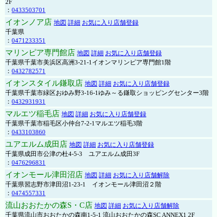
2F
：
0433503701
イオンノア店
地図
詳細
お気に入り店舗登録
千葉県
：
0471233351
マリンピア専門館店
地図
詳細
お気に入り店舗登録
千葉県千葉市美浜区高洲3-21-1イオンマリンピア専門館1階
：
0432782571
イオンスタイル鎌取店
地図
詳細
お気に入り店舗登録
千葉県千葉市緑区おゆみ野3-16-1ゆみ～る鎌取ショッピングセンター3階
：
0432931931
マルエツ稲毛店
地図
詳細
お気に入り店舗登録
千葉県千葉市稲毛区小仲台7-2-1マルエツ稲毛3階
：
0433103860
ユアエルム成田店
地図
詳細
お気に入り店舗登録
千葉県成田市公津の杜4-5-3 ユアエルム成田3F
：
0476296831
イオンモール津田沼店
地図
詳細
お気に入り店舗解除
千葉県習志野市津田沼1-23-1 イオンモール津田沼２階
：
0474557331
流山おおたかの森S・C店
地図
詳細
お気に入り店舗解除
千葉県流山市おおたかの森南1-5-1 流山おおたかの森SC ANNEX1 2F