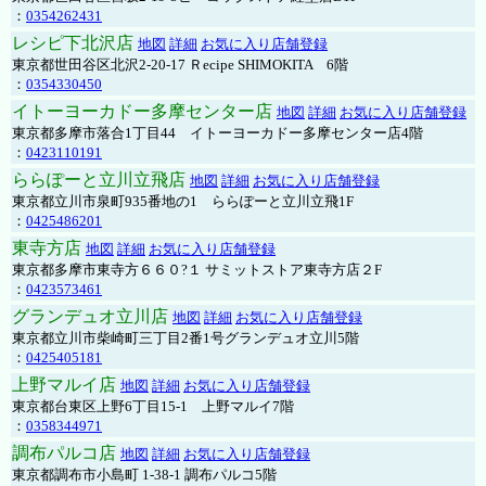
：
0354262431
レシピ下北沢店
地図
詳細
お気に入り店舗登録
東京都世田谷区北沢2-20-17 Ｒecipe SHIMOKITA 6階
：
0354330450
イトーヨーカドー多摩センター店
地図
詳細
お気に入り店舗登録
東京都多摩市落合1丁目44 イトーヨーカドー多摩センター店4階
：
0423110191
ららぽーと立川立飛店
地図
詳細
お気に入り店舗登録
東京都立川市泉町935番地の1 ららぽーと立川立飛1F
：
0425486201
東寺方店
地図
詳細
お気に入り店舗登録
東京都多摩市東寺方６６０?１ サミットストア東寺方店２F
：
0423573461
グランデュオ立川店
地図
詳細
お気に入り店舗登録
東京都立川市柴崎町三丁目2番1号グランデュオ立川5階
：
0425405181
上野マルイ店
地図
詳細
お気に入り店舗登録
東京都台東区上野6丁目15-1 上野マルイ7階
：
0358344971
調布パルコ店
地図
詳細
お気に入り店舗登録
東京都調布市小島町 1-38-1 調布パルコ5階