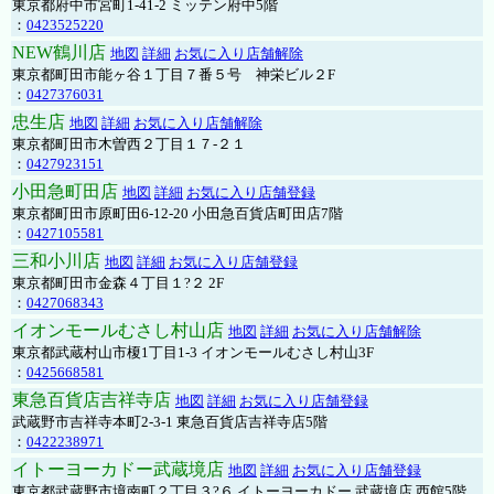
東京都府中市宮町1-41-2 ミッテン府中5階
：
0423525220
NEW鶴川店
地図
詳細
お気に入り店舗解除
東京都町田市能ヶ谷１丁目７番５号 神栄ビル２F
：
0427376031
忠生店
地図
詳細
お気に入り店舗解除
東京都町田市木曽西２丁目１７-２１
：
0427923151
小田急町田店
地図
詳細
お気に入り店舗登録
東京都町田市原町田6-12-20 小田急百貨店町田店7階
：
0427105581
三和小川店
地図
詳細
お気に入り店舗登録
東京都町田市金森４丁目１?２ 2F
：
0427068343
イオンモールむさし村山店
地図
詳細
お気に入り店舗解除
東京都武蔵村山市榎1丁目1-3 イオンモールむさし村山3F
：
0425668581
東急百貨店吉祥寺店
地図
詳細
お気に入り店舗登録
武蔵野市吉祥寺本町2-3-1 東急百貨店吉祥寺店5階
：
0422238971
イトーヨーカドー武蔵境店
地図
詳細
お気に入り店舗登録
東京都武蔵野市境南町２丁目３?６ イトーヨーカドー 武蔵境店 西館5階