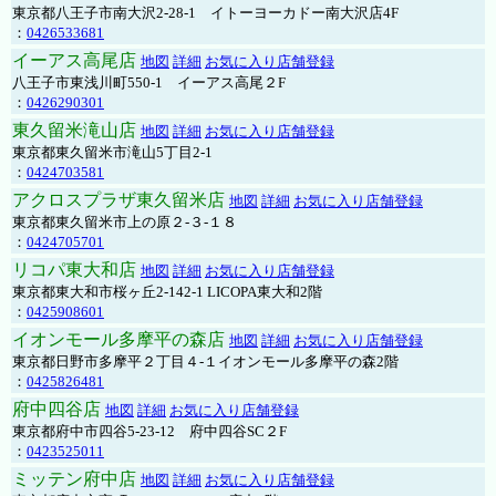
東京都八王子市南大沢2-28-1 イトーヨーカドー南大沢店4F
：
0426533681
イーアス高尾店
地図
詳細
お気に入り店舗登録
八王子市東浅川町550-1 イーアス高尾２F
：
0426290301
東久留米滝山店
地図
詳細
お気に入り店舗登録
東京都東久留米市滝山5丁目2-1
：
0424703581
アクロスプラザ東久留米店
地図
詳細
お気に入り店舗登録
東京都東久留米市上の原２-３-１８
：
0424705701
リコパ東大和店
地図
詳細
お気に入り店舗登録
東京都東大和市桜ヶ丘2-142-1 LICOPA東大和2階
：
0425908601
イオンモール多摩平の森店
地図
詳細
お気に入り店舗登録
東京都日野市多摩平２丁目４-１イオンモール多摩平の森2階
：
0425826481
府中四谷店
地図
詳細
お気に入り店舗登録
東京都府中市四谷5-23-12 府中四谷SC２F
：
0423525011
ミッテン府中店
地図
詳細
お気に入り店舗登録