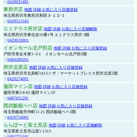
：
0429031481
東所沢店
地図
詳細
お気に入り店舗登録
埼玉県所沢市東所沢和田３-１２-１
：
0429511545
エミテラス所沢店
地図
詳細
お気に入り店舗解除
埼玉県所沢市東住吉10番1号 エミテラス所沢 3階
：
0429033001
イオンモール北戸田店
地図
詳細
お気に入り店舗登録
戸田市美女木東1ｰ3‐1 イオンモール北戸田3階
：
0484300201
所沢北原店
地図
詳細
お気に入り店舗登録
埼玉県所沢市北原町1415-1 ザ・マーケットプレイス所沢北原2階
：
0429274001
蓮田マイン店
地図
詳細
お気に入り店舗登録
蓮田市東5-8-65 蓮田マイン1F
：
0487651291
西武飯能ペペ店
地図
詳細
お気に入り店舗登録
埼玉県飯能市仲町11-21 西武飯能ペペ3階
：
0429754001
ららぽーと富士見店
地図
詳細
お気に入り店舗解除
埼玉県富士見市山室1-1313
：
0492751191