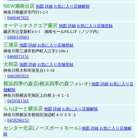
NEW湘南台店
地図
詳細
お気に入り店舗解除
神奈川県藤沢市円行1-2-1
：
0466467822
オーディオスクエア藤沢
地図
詳細
お気に入り店舗登録
藤沢市辻堂新町4-1-1 湘南モールFILL2F（ノジマ内）
：
0466310603
三浦店
地図
詳細
お気に入り店舗登録
神奈川県三浦市初声町入江字2-186-1
：
0468873151
大和店
地図
詳細
お気に入り店舗登録
神奈川県大和市深見台1-1-18
：
0462005021
横浜四季の森店(横浜四季の森フォレオ)
地図
詳細
お気に入り店
舗解除
神奈川県横浜市旭区上白根３-４１-１
：
0459581561
ららぽーと横浜店
地図
詳細
お気に入り店舗解除
神奈川県横浜市都筑区池辺町４０３５-１
：
0459296252
センター北店(ノースポートモール)
地図
詳細
お気に入り店舗解
除