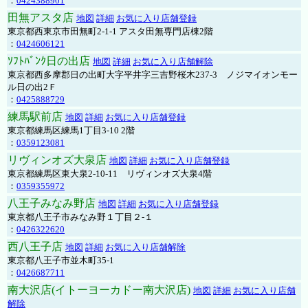
：
0424388901
田無アスタ店
地図
詳細
お気に入り店舗登録
東京都西東京市田無町2-1-1 アスタ田無専門店棟2階
：
0424606121
ｿﾌﾄﾊﾞﾝｸ日の出店
地図
詳細
お気に入り店舗解除
東京都西多摩郡日の出町大字平井字三吉野桜木237-3 ノジマイオンモー
ル日の出2Ｆ
：
0425888729
練馬駅前店
地図
詳細
お気に入り店舗登録
東京都練馬区練馬1丁目3-10 2階
：
0359123081
リヴィンオズ大泉店
地図
詳細
お気に入り店舗登録
東京都練馬区東大泉2-10-11 リヴィンオズ大泉4階
：
0359355972
八王子みなみ野店
地図
詳細
お気に入り店舗登録
東京都八王子市みなみ野１丁目２-１
：
0426322620
西八王子店
地図
詳細
お気に入り店舗解除
東京都八王子市並木町35-1
：
0426687711
南大沢店(イトーヨーカドー南大沢店)
地図
詳細
お気に入り店舗
解除