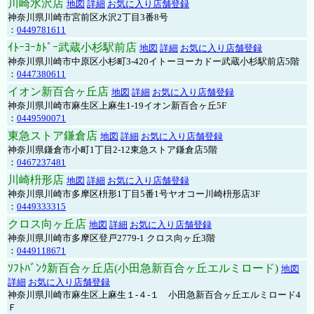
川崎水沢店
地図
詳細
お気に入り店舗登録
神奈川県川崎市宮前区水沢2丁目3番8号
：
0449781611
ｲﾄｰﾖｰｶﾄﾞｰ武蔵小杉駅前店
地図
詳細
お気に入り店舗登録
神奈川県川崎市中原区小杉町3-420イトーヨーカドー武蔵小杉駅前店5階
：
0447380611
イオン新百合ヶ丘店
地図
詳細
お気に入り店舗登録
神奈川県川崎市麻生区上麻生1-19イオン新百合ヶ丘5F
：
0449590071
東急ストア鎌倉店
地図
詳細
お気に入り店舗登録
神奈川県鎌倉市小町1丁目2-12東急ストア鎌倉店5階
：
0467237481
川崎枡形店
地図
詳細
お気に入り店舗登録
神奈川県川崎市多摩区枡形1丁目5番1号ヤオコー川崎枡形店3F
：
0449333315
クロス向ヶ丘店
地図
詳細
お気に入り店舗登録
神奈川県川崎市多摩区登戸2779-1 クロス向ヶ丘3階
：
0449118671
ｿﾌﾄﾊﾞﾝｸ新百合ヶ丘店(小田急新百合ヶ丘エルミロード)
地図
詳細
お気に入り店舗登録
神奈川県川崎市麻生区上麻生１-４-１ 小田急新百合ヶ丘エルミロード4
Ｆ