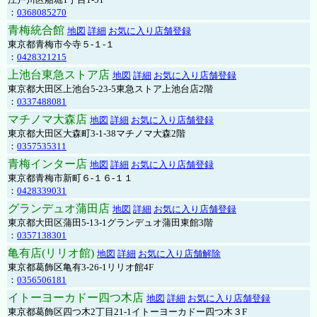
：
0368085270
青梅統合館
地図
詳細
お気に入り店舗登録
東京都青梅市今寺５-１-１
：
0428321215
上池台東急ストア店
地図
詳細
お気に入り店舗登録
東京都大田区上池台5-23-5東急ストア上池台店2階
：
0337488081
マチノマ大森店
地図
詳細
お気に入り店舗登録
東京都大田区大森町3-1-38マチノマ大森2階
：
0357535311
青梅インター店
地図
詳細
お気に入り店舗登録
東京都青梅市新町６-１６-１１
：
0428339031
グランデュオ蒲田店
地図
詳細
お気に入り店舗登録
東京都大田区蒲田5-13-1グランデュオ蒲田東館3階
：
0357138301
亀有店(リリオ館)
地図
詳細
お気に入り店舗解除
東京都葛飾区亀有3-26-1リリオ館4F
：
0356506181
イトーヨーカドー四つ木店
地図
詳細
お気に入り店舗登録
東京都葛飾区四つ木2丁目21-1イトーヨーカドー四つ木３F