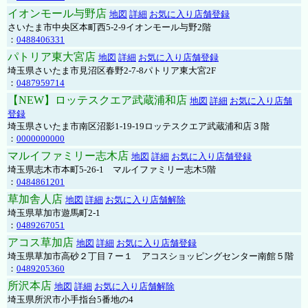
イオンモール与野店
地図
詳細
お気に入り店舗登録
さいたま市中央区本町西5-2-9イオンモール与野2階
：
0488406331
パトリア東大宮店
地図
詳細
お気に入り店舗登録
埼玉県さいたま市見沼区春野2-7-8パトリア東大宮2F
：
0487959714
【NEW】ロッテスクエア武蔵浦和店
地図
詳細
お気に入り店舗
登録
埼玉県さいたま市南区沼影1-19-19ロッテスクエア武蔵浦和店３階
：
0000000000
マルイファミリー志木店
地図
詳細
お気に入り店舗登録
埼玉県志木市本町5-26-1 マルイファミリー志木5階
：
0484861201
草加舎人店
地図
詳細
お気に入り店舗解除
埼玉県草加市遊馬町2-1
：
0489267051
アコス草加店
地図
詳細
お気に入り店舗登録
埼玉県草加市高砂２丁目７ー１ アコスショッピングセンター南館５階
：
0489205360
所沢本店
地図
詳細
お気に入り店舗解除
埼玉県所沢市小手指台5番地の4