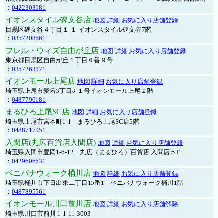
：
0422303081
イオンスタイル碑文谷店
地図
詳細
お気に入り店舗登録
目黒区碑文谷４丁目１-１ イオンスタイル碑文谷7階
：
0357208661
フレル・ウィズ自由が丘店
地図
詳細
お気に入り店舗登録
東京都目黒区自由が丘１丁目６番９号
：
0357263071
イオンモール上尾店
地図
詳細
お気に入り店舗登録
埼玉県上尾市愛宕3丁目8-１号イオンモール上尾２階
：
0487790181
まるひろ上尾SC店
地図
詳細
お気に入り店舗登録
埼玉県上尾市宮本町1-1 まるひろ上尾SC店5階
：
0488717051
入間店(丸広百貨店入間店)
地図
詳細
お気に入り店舗登録
埼玉県入間市豊岡1-6-12 丸広（まるひろ）百貨店 入間店５F
：
0429606631
ベニバナウォーク桶川店
地図
詳細
お気に入り店舗登録
埼玉県桶川市下日出東二丁目15番1 ベニバナウォーク桶川1階
：
0487895561
イオンモール川口前川店
地図
詳細
お気に入り店舗解除
埼玉県川口市前川 1-1-11-3003