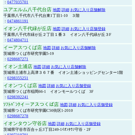
：
0477035701
ユアエルム八千代台店
地図
詳細
お気に入り店舗解除
千葉県八千代市八千代台東1丁目1-10 ３階
：
0474861191
イオン八千代緑が丘店
地図
詳細
お気に入り店舗登録
千葉県八千代市緑が丘２丁目１番３ イオン八千代緑が丘３F
：
0474804711
イーアスつくば店
地図
詳細
お気に入り店舗解除
茨城県つくば市研究学園5-19
：
0298687271
イオン土浦店
地図
詳細
お気に入り店舗解除
茨城県土浦市上高津３６７番 イオン土浦ショッピングセンター1階
：
0298355251
イオンつくば店
地図
詳細
お気に入り店舗登録
茨城県つくば市稲岡66-1 イオンモールつくば 3F
：
0298392241
ｿﾌﾄﾊﾞﾝｸイーアスつくば店
地図
詳細
お気に入り店舗登録
茨城県つくば市研究学園C50街区1-2010
：
0298687278
イオンタウン守谷店
地図
詳細
お気に入り店舗登録
茨城県守谷市百合ヶ丘3丁目249-1ｲｵﾝﾀｳﾝ守谷・2F
：
0297210701