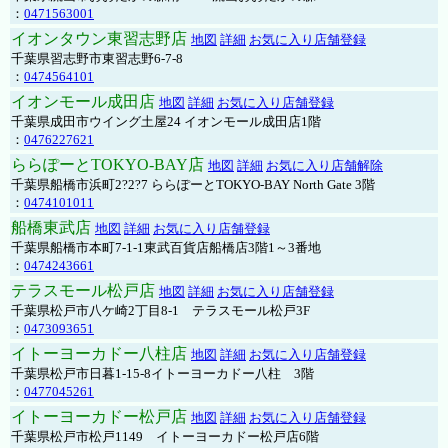
：
0471563001
イオンタウン東習志野店
地図
詳細
お気に入り店舗登録
千葉県習志野市東習志野6-7-8
：
0474564101
イオンモール成田店
地図
詳細
お気に入り店舗登録
千葉県成田市ウイング土屋24 イオンモール成田店1階
：
0476227621
ららぽーとTOKYO-BAY店
地図
詳細
お気に入り店舗解除
千葉県船橋市浜町2?2?7 ららぽーとTOKYO-BAY North Gate 3階
：
0474101011
船橋東武店
地図
詳細
お気に入り店舗登録
千葉県船橋市本町7-1-1東武百貨店船橋店3階1～3番地
：
0474243661
テラスモール松戸店
地図
詳細
お気に入り店舗登録
千葉県松戸市八ケ崎2丁目8-1 テラスモール松戸3F
：
0473093651
イトーヨーカドー八柱店
地図
詳細
お気に入り店舗登録
千葉県松戸市日暮1-15-8イトーヨーカドー八柱 3階
：
0477045261
イトーヨーカドー松戸店
地図
詳細
お気に入り店舗登録
千葉県松戸市松戸1149 イトーヨーカドー松戸店6階