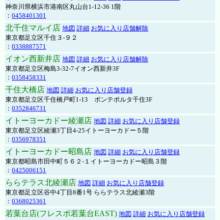
神奈川県横浜市港南区丸山台1-12-36 1階
：
0458401301
北千住マルイ店
地図
詳細
お気に入り店舗解除
東京都足立区千住３-９２
：
0338887571
イオン西新井店
地図
詳細
お気に入り店舗解除
東京都足立区梅島3-32-7イオン西新井3F
：
0358458331
千住大橋店
地図
詳細
お気に入り店舗登録
東京都足立区千住橋戸町1-13 ポンテポルタ千住3F
：
0352846731
イトーヨーカドー綾瀬店
地図
詳細
お気に入り店舗登録
東京都足立区綾瀬3丁目4-25イトーヨーカドー５階
：
0356978351
イトーヨーカドー昭島店
地図
詳細
お気に入り店舗登録
東京都昭島市田中町５６２-１イトーヨーカドー昭島３階
：
0425006151
ららテラス北綾瀬店
地図
詳細
お気に入り店舗登録
東京都足立区谷中4丁目8番1号 ららテラス北綾瀬3階
：
0368025361
若葉台店(フレスポ若葉台EAST)
地図
詳細
お気に入り店舗登録