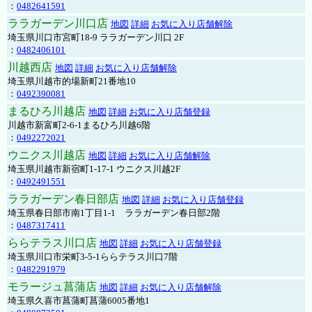
：
0482641591
ララガーデン川口店
地図
詳細
お気に入り店舗解除
埼玉県川口市宮町18-9 ララガーデン川口 2F
：
0482406101
川越西店
地図
詳細
お気に入り店舗解除
埼玉県川越市的場新町21番地10
：
0492390081
まるひろ川越店
地図
詳細
お気に入り店舗登録
川越市新富町2-6-1まるひろ川越6階
：
0492272021
ウニクス川越店
地図
詳細
お気に入り店舗解除
埼玉県川越市新宿町1-17-1 ウニクス川越2F
：
0492491551
ララガーデン春日部店
地図
詳細
お気に入り店舗登録
埼玉県春日部市南1丁目1-1 ララガーデン春日部2階
：
0487317411
ららテラス川口店
地図
詳細
お気に入り店舗登録
埼玉県川口市栄町3-5-1ららテラス川口7階
：
0482291979
モラージュ菖蒲店
地図
詳細
お気に入り店舗解除
埼玉県久喜市菖蒲町菖蒲6005番地1