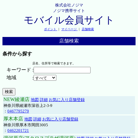
株式会社ノジマ
ノジマ携帯サイト
モバイル会員サイト
ポイント
｜
マイページ
｜
店舗検索
店舗検索
条件から探す
店名、住所等で検索できます。
キーワード
:
地域
:
NEW綾瀬店
地図
詳細
お気に入り店舗登録
神奈川県綾瀬市深谷上2-3-9
：
0467795279
厚木本店
地図
詳細
お気に入り店舗登録
神奈川県厚木市岡田3005
：
0462201721