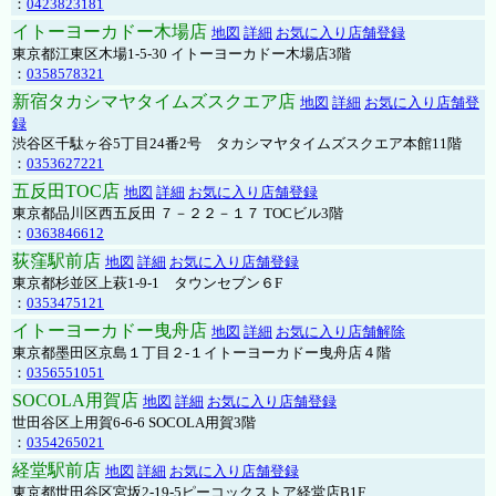
：
0423823181
イトーヨーカドー木場店
地図
詳細
お気に入り店舗登録
東京都江東区木場1-5-30 イトーヨーカドー木場店3階
：
0358578321
新宿タカシマヤタイムズスクエア店
地図
詳細
お気に入り店舗登
録
渋谷区千駄ヶ谷5丁目24番2号 タカシマヤタイムズスクエア本館11階
：
0353627221
五反田TOC店
地図
詳細
お気に入り店舗登録
東京都品川区西五反田 ７－２２－１７ TOCビル3階
：
0363846612
荻窪駅前店
地図
詳細
お気に入り店舗登録
東京都杉並区上萩1-9-1 タウンセブン６F
：
0353475121
イトーヨーカドー曳舟店
地図
詳細
お気に入り店舗解除
東京都墨田区京島１丁目２-１イトーヨーカドー曳舟店４階
：
0356551051
SOCOLA用賀店
地図
詳細
お気に入り店舗登録
世田谷区上用賀6-6-6 SOCOLA用賀3階
：
0354265021
経堂駅前店
地図
詳細
お気に入り店舗登録
東京都世田谷区宮坂2-19-5ピーコックストア経堂店B1F