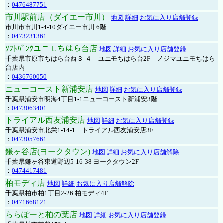
：
0476487751
市川駅前店（ダイエー市川）
地図
詳細
お気に入り店舗登録
市川市市川1-4-10ダイエー市川 6階
：
0473231361
ｿﾌﾄﾊﾞﾝｸユニモちはら台店
地図
詳細
お気に入り店舗登録
千葉県市原市ちはら台西３-４ ユニモちはら台2F ノジマユニモちはら
台店内
：
0436760050
ニューコースト新浦安店
地図
詳細
お気に入り店舗登録
千葉県浦安市明海4丁目1-1ニューコースト新浦安3階
：
0473063401
トライアル西友浦安店
地図
詳細
お気に入り店舗登録
千葉県浦安市北栄1-14-1 トライアル西友浦安店3F
：
0473057661
鎌ヶ谷店(ヨークタウン)
地図
詳細
お気に入り店舗解除
千葉県鎌ヶ谷東道野辺5-16-38 ヨークタウン2F
：
0474417481
柏モディ店
地図
詳細
お気に入り店舗解除
千葉県柏市柏1丁目2-26 柏モディ4F
：
0471668121
ららぽーと柏の葉店
地図
詳細
お気に入り店舗登録