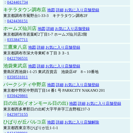
：
0424401734
キテラタウン調布店
地図
詳細
お気に入り店舗登録
東京都調布市菊野台1-33-3 キテラタウン調布2F
：
0424436151
ホームズ仙川店
地図
詳細
お気に入り店舗登録
東京都調布市若葉町2丁目1-7 ホームズ仙川店2階
：
0353847711
三鷹東八店
地図
詳細
お気に入り店舗登録
東京都調布市深大寺東町８丁目３３-１
：
0422706531
池袋東武店
地図
詳細
お気に入り店舗登録
豊島区西池袋1-1-25 東武百貨店 池袋店4F 8～10番地
：
0359531011
パークシティ中野店
地図
詳細
お気に入り店舗登録
東京都中野区中野四丁目14 番1 号 PARKCITY NAKANO 201
：
0359429861
日の出店(イオンモール日の出)
地図
詳細
お気に入り店舗登録
東京都西多摩郡日の出町大字平井字三吉野桜237-3
：
0425973155
ひばりが丘パルコ店
地図
詳細
お気に入り店舗解除
東京都西東京市ひばりが丘1-1-1