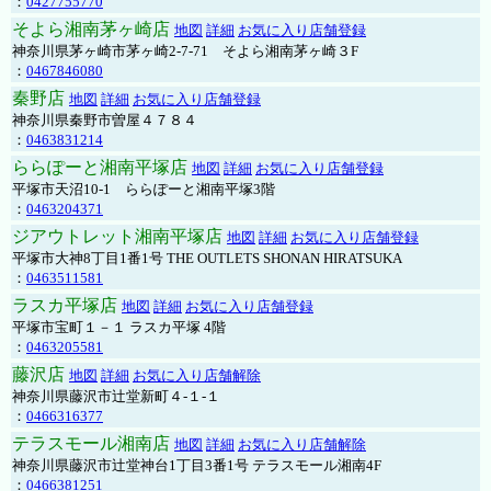
：
0427755770
そよら湘南茅ヶ崎店
地図
詳細
お気に入り店舗登録
神奈川県茅ヶ崎市茅ヶ崎2‐7‐71 そよら湘南茅ヶ崎３F
：
0467846080
秦野店
地図
詳細
お気に入り店舗登録
神奈川県秦野市曽屋４７８４
：
0463831214
ららぽーと湘南平塚店
地図
詳細
お気に入り店舗登録
平塚市天沼10-1 ららぽーと湘南平塚3階
：
0463204371
ジアウトレット湘南平塚店
地図
詳細
お気に入り店舗登録
平塚市大神8丁目1番1号 THE OUTLETS SHONAN HIRATSUKA
：
0463511581
ラスカ平塚店
地図
詳細
お気に入り店舗登録
平塚市宝町１－１ ラスカ平塚 4階
：
0463205581
藤沢店
地図
詳細
お気に入り店舗解除
神奈川県藤沢市辻堂新町４-１-１
：
0466316377
テラスモール湘南店
地図
詳細
お気に入り店舗解除
神奈川県藤沢市辻堂神台1丁目3番1号 テラスモール湘南4F
：
0466381251