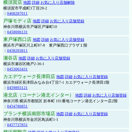
横須賀店
地図
詳細
お気に入り店舗解除
横須賀市平成町3丁目28-2
：
0468287011
戸塚モディ店
地図
詳細
お気に入り店舗登録
神奈川県横浜市戸塚区戸塚町10
：
0458696131
東戸塚西口店
地図
詳細
お気に入り店舗登録
横浜市戸塚区川上町87-8 東戸塚西口プラザ１階
：
0458293811
瀬谷店
地図
詳細
お気に入り店舗登録
横浜市瀬谷区橋戸2-36-1
：
0453063431
カエデウォーク長津田店
地図
詳細
お気に入り店舗登録
横浜市緑区長津田みなみ台4丁目7-1 カエデウォーク長津田1階
：
0459893121
港北店（コーナン港北インター）
地図
詳細
お気に入り店舗登録
神奈川県 横浜市都筑区 折本町 191番地コーナン港北インター店2階
：
0454786851
ブランチ横浜南部市場店
地図
詳細
お気に入り店舗登録
神奈川県横浜市金沢区鳥浜町1-1
：
0457737851