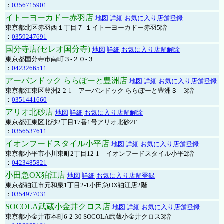
：
0356715901
イトーヨーカドー赤羽店
地図
詳細
お気に入り店舗登録
東京都北区赤羽西１丁目７-１イトーヨーカドー赤羽5階
：
0359247691
国分寺店(セレオ国分寺)
地図
詳細
お気に入り店舗解除
東京都国分寺市南町３-２０-３
：
0423266511
アーバンドック ららぽーと豊洲店
地図
詳細
お気に入り店舗登録
東京都江東区豊洲2-2-1 アーバンドック ららぽーと豊洲３ 3階
：
0351441660
アリオ北砂店
地図
詳細
お気に入り店舗解除
東京都江東区北砂2丁目17番1号アリオ北砂2F
：
0356537611
イオンフードスタイル小平店
地図
詳細
お気に入り店舗登録
東京都小平市小川東町2丁目12-1 イオンフードスタイル小平2階
：
0423485821
小田急OX狛江店
地図
詳細
お気に入り店舗登録
東京都狛江市元和泉1丁目2-1小田急OX狛江店2階
：
0354977031
SOCOLA武蔵小金井クロス店
地図
詳細
お気に入り店舗登録
東京都小金井市本町6-2-30 SOCOLA武蔵小金井クロス3階