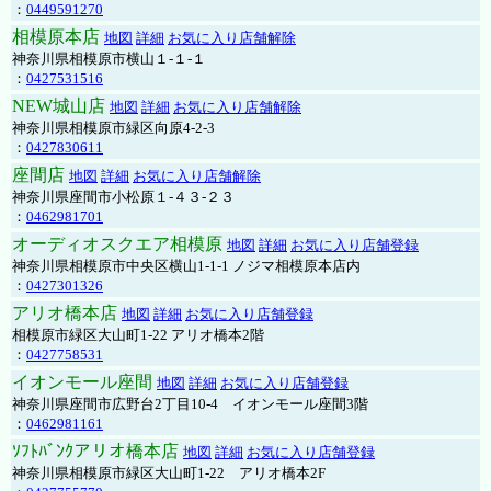
：
0449591270
相模原本店
地図
詳細
お気に入り店舗解除
神奈川県相模原市横山１-１-１
：
0427531516
NEW城山店
地図
詳細
お気に入り店舗解除
神奈川県相模原市緑区向原4-2-3
：
0427830611
座間店
地図
詳細
お気に入り店舗解除
神奈川県座間市小松原１-４３-２３
：
0462981701
オーディオスクエア相模原
地図
詳細
お気に入り店舗登録
神奈川県相模原市中央区横山1-1-1 ノジマ相模原本店内
：
0427301326
アリオ橋本店
地図
詳細
お気に入り店舗登録
相模原市緑区大山町1-22 アリオ橋本2階
：
0427758531
イオンモール座間
地図
詳細
お気に入り店舗登録
神奈川県座間市広野台2丁目10-4 イオンモール座間3階
：
0462981161
ｿﾌﾄﾊﾞﾝｸアリオ橋本店
地図
詳細
お気に入り店舗登録
神奈川県相模原市緑区大山町1-22 アリオ橋本2F