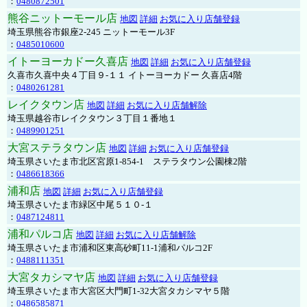
：
0480872501
熊谷ニットーモール店
地図
詳細
お気に入り店舗登録
埼玉県熊谷市銀座2-245 ニットーモール3F
：
0485010600
イトーヨーカドー久喜店
地図
詳細
お気に入り店舗登録
久喜市久喜中央４丁目９-１１ イトーヨーカドー 久喜店4階
：
0480261281
レイクタウン店
地図
詳細
お気に入り店舗解除
埼玉県越谷市レイクタウン３丁目１番地１
：
0489901251
大宮ステラタウン店
地図
詳細
お気に入り店舗登録
埼玉県さいたま市北区宮原1-854-1 ステラタウン公園棟2階
：
0486618366
浦和店
地図
詳細
お気に入り店舗登録
埼玉県さいたま市緑区中尾５１０-１
：
0487124811
浦和パルコ店
地図
詳細
お気に入り店舗解除
埼玉県さいたま市浦和区東高砂町11-1浦和パルコ2F
：
0488111351
大宮タカシマヤ店
地図
詳細
お気に入り店舗登録
埼玉県さいたま市大宮区大門町1-32大宮タカシマヤ５階
：
0486585871