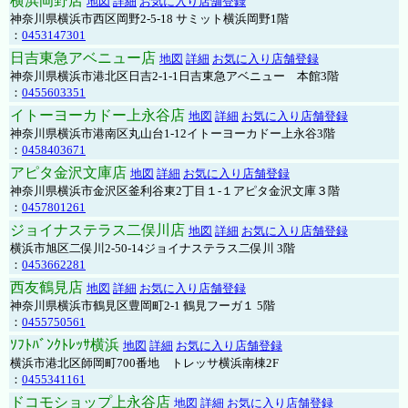
横浜岡野店
地図
詳細
お気に入り店舗登録
神奈川県横浜市西区岡野2-5-18 サミット横浜岡野1階
：
0453147301
日吉東急アベニュー店
地図
詳細
お気に入り店舗登録
神奈川県横浜市港北区日吉2-1-1日吉東急アベニュー 本館3階
：
0455603351
イトーヨーカドー上永谷店
地図
詳細
お気に入り店舗登録
神奈川県横浜市港南区丸山台1-12イトーヨーカドー上永谷3階
：
0458403671
アピタ金沢文庫店
地図
詳細
お気に入り店舗登録
神奈川県横浜市金沢区釜利谷東2丁目１-１アピタ金沢文庫３階
：
0457801261
ジョイナステラス二俣川店
地図
詳細
お気に入り店舗登録
横浜市旭区二俣川2-50-14ジョイナステラス二俣川 3階
：
0453662281
西友鶴見店
地図
詳細
お気に入り店舗登録
神奈川県横浜市鶴見区豊岡町2-1 鶴見フーガ１ 5階
：
0455750561
ｿﾌﾄﾊﾞﾝｸﾄﾚｯｻ横浜
地図
詳細
お気に入り店舗登録
横浜市港北区師岡町700番地 トレッサ横浜南棟2F
：
0455341161
ドコモショップ上永谷店
地図
詳細
お気に入り店舗登録