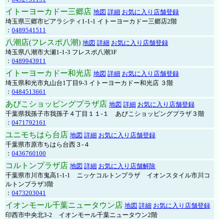
イトーヨーカドー三郷店
地図
詳細
お気に入り店舗登録
埼玉県三郷市ピアラシティ1-1-1 イトーヨーカドー三郷店2階
：
0489541511
八潮店(フレスポ八潮)
地図
詳細
お気に入り店舗登録
埼玉県八潮市大瀬1-1-3 フレスポ八潮3F
：
0489943911
イトーヨーカドー和光店
地図
詳細
お気に入り店舗登録
埼玉県和光市丸山台1丁目9-3 イトーヨーカドー和光店 ３階
：
0484513661
あびこショッピングプラザ店
地図
詳細
お気に入り店舗登録
千葉県我孫子市我孫子４丁目１１-１ あびこショッピングプラザ３階
：
0471792161
ユニモちはら台店
地図
詳細
お気に入り店舗登録
千葉県市原市ちはら台西３-４
：
0436760100
コルトンプラザ店
地図
詳細
お気に入り店舗解除
千葉県市川市鬼高1-1-1 ニッケコルトンプラザ イオンスタイル市川コ
ルトンプラザ3階
：
0473203041
イオンモール千葉ニュータウン店
地図
詳細
お気に入り店舗登録
印西市中央北3-2 イオンモール千葉ニュータウン2階