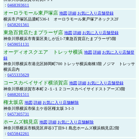
：
0468393611
オーロラモール東戸塚店
地図
詳細
お気に入り店舗登録
横浜市戸塚区品濃町536-1 オーロラモール東戸塚アネックス2F
：
0458201561
東急百貨店たまプラーザ店
地図
詳細
お気に入り店舗登録
神奈川県横浜市青葉区美しが丘1-7東急百貨店たまプラーザ5階
：
0459051131
オーディオスクエア トレッサ横浜
地図
詳細
お気に入り店舗登
録
神奈川県横浜市港北区師岡町700 トレッサ横浜南棟3階 ノジマ トレッサ
横浜店内
：
0455335629
コースカベイサイド横須賀店
地図
詳細
お気に入り店舗登録
神奈川県横須賀市本町２-１-１２コースカベイサイドストアーズ3階
：
0468201511
権太坂店
地図
詳細
お気に入り店舗解除
神奈川県横浜市保土ケ谷区権太坂 3-1-3
：
0457305731
ホームズ鶴見店
地図
詳細
お気に入り店舗解除
神奈川県横浜市鶴見区岸谷3丁目9-1 島忠ホームズ横浜鶴見店2階
：
0455842261