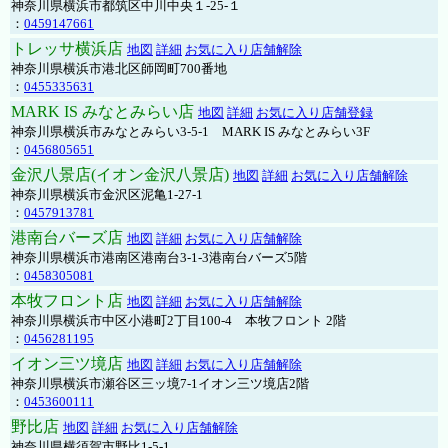
神奈川県横浜市都筑区中川中央１-25-１
：
0459147661
トレッサ横浜店
地図
詳細
お気に入り店舗解除
神奈川県横浜市港北区師岡町700番地
：
0455335631
MARK IS みなとみらい店
地図
詳細
お気に入り店舗登録
神奈川県横浜市みなとみらい3-5-1 MARK IS みなとみらい3F
：
0456805651
金沢八景店(イオン金沢八景店)
地図
詳細
お気に入り店舗解除
神奈川県横浜市金沢区泥亀1-27-1
：
0457913781
港南台バーズ店
地図
詳細
お気に入り店舗解除
神奈川県横浜市港南区港南台3-1-3港南台バーズ5階
：
0458305081
本牧フロント店
地図
詳細
お気に入り店舗解除
神奈川県横浜市中区小港町2丁目100-4 本牧フロント 2階
：
0456281195
イオン三ツ境店
地図
詳細
お気に入り店舗解除
神奈川県横浜市瀬谷区三ッ境7-1イオン三ツ境店2階
：
0453600111
野比店
地図
詳細
お気に入り店舗解除
神奈川県横須賀市野比1-5-1