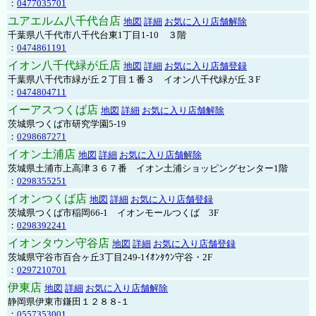
：
0477035701
ユアエルム八千代台店
地図
詳細
お気に入り店舗解除
千葉県八千代市八千代台東1丁目1-10 ３階
：
0474861191
イオン八千代緑が丘店
地図
詳細
お気に入り店舗登録
千葉県八千代市緑が丘２丁目１番３ イオン八千代緑が丘３F
：
0474804711
イーアスつくば店
地図
詳細
お気に入り店舗解除
茨城県つくば市研究学園5-19
：
0298687271
イオン土浦店
地図
詳細
お気に入り店舗解除
茨城県土浦市上高津３６７番 イオン土浦ショッピングセンター1階
：
0298355251
イオンつくば店
地図
詳細
お気に入り店舗登録
茨城県つくば市稲岡66-1 イオンモールつくば 3F
：
0298392241
イオンタウン守谷店
地図
詳細
お気に入り店舗登録
茨城県守谷市百合ヶ丘3丁目249-1ｲｵﾝﾀｳﾝ守谷・2F
：
0297210701
伊東店
地図
詳細
お気に入り店舗解除
静岡県伊東市鎌田１２８８-１
：
0557353001