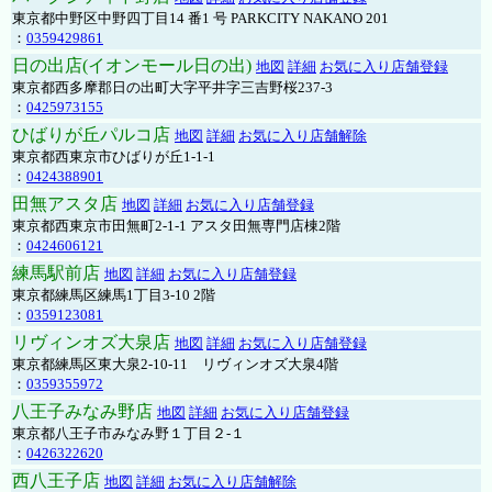
東京都中野区中野四丁目14 番1 号 PARKCITY NAKANO 201
：
0359429861
日の出店(イオンモール日の出)
地図
詳細
お気に入り店舗登録
東京都西多摩郡日の出町大字平井字三吉野桜237-3
：
0425973155
ひばりが丘パルコ店
地図
詳細
お気に入り店舗解除
東京都西東京市ひばりが丘1-1-1
：
0424388901
田無アスタ店
地図
詳細
お気に入り店舗登録
東京都西東京市田無町2-1-1 アスタ田無専門店棟2階
：
0424606121
練馬駅前店
地図
詳細
お気に入り店舗登録
東京都練馬区練馬1丁目3-10 2階
：
0359123081
リヴィンオズ大泉店
地図
詳細
お気に入り店舗登録
東京都練馬区東大泉2-10-11 リヴィンオズ大泉4階
：
0359355972
八王子みなみ野店
地図
詳細
お気に入り店舗登録
東京都八王子市みなみ野１丁目２-１
：
0426322620
西八王子店
地図
詳細
お気に入り店舗解除