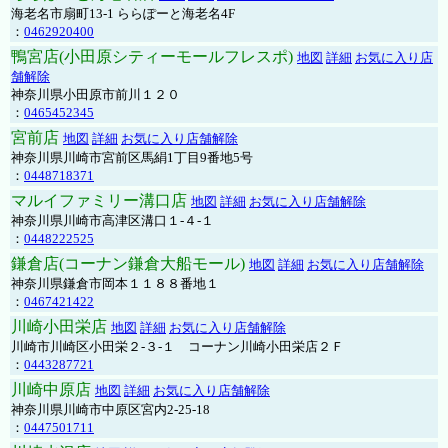
海老名市扇町13-1 ららぽーと海老名4F
：
0462920400
鴨宮店(小田原シティーモールフレスポ)
地図
詳細
お気に入り店
舗解除
神奈川県小田原市前川１２０
：
0465452345
宮前店
地図
詳細
お気に入り店舗解除
神奈川県川崎市宮前区馬絹1丁目9番地5号
：
0448718371
マルイファミリー溝口店
地図
詳細
お気に入り店舗解除
神奈川県川崎市高津区溝口１-４-１
：
0448222525
鎌倉店(コーナン鎌倉大船モール)
地図
詳細
お気に入り店舗解除
神奈川県鎌倉市岡本１１８８番地１
：
0467421422
川崎小田栄店
地図
詳細
お気に入り店舗解除
川崎市川崎区小田栄２‐３‐１ コーナン川崎小田栄店２Ｆ
：
0443287721
川崎中原店
地図
詳細
お気に入り店舗解除
神奈川県川崎市中原区宮内2-25-18
：
0447501711