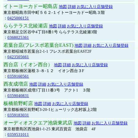
イトーヨーカドー昭島店
地図
詳細
お気に入り店舗登録
東京都昭島市田中町５６２-１イトーヨーカドー昭島３階
：
0425006151
ららテラス北綾瀬店
地図
詳細
お気に入り店舗登録
東京都足立区谷中4丁目8番1号 ららテラス北綾瀬3階
：
0368025361
若葉台店(フレスポ若葉台EAST)
地図
詳細
お気に入り店舗登録
東京都稲城市若葉台2-1-1 フレスポ若葉台EAST2F
：
0423505661
西台店（イオン西台）
地図
詳細
お気に入り店舗登録
東京都板橋区蓮根３-８-１２ イオン西台３F
：
0359160561
西友成増店
地図
詳細
お気に入り店舗登録
東京都板橋区成増3丁目11番3号 アクト1 ３階
：
0359040831
板橋前野町店
地図
詳細
お気に入り店舗登録
東京都板橋区前野町3-20-1ヒューリック志村坂上2階
：
0359183031
オーディオスクエア池袋東武店
地図
詳細
お気に入り店舗登録
東京都豊島区西池袋1-1-25 東武百貨店 池袋店 4F
：
0359531011