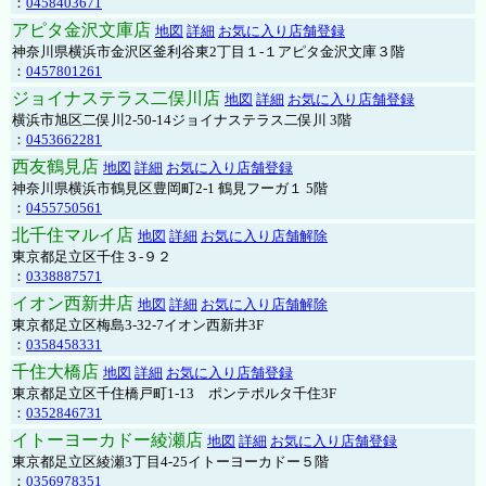
：
0458403671
アピタ金沢文庫店
地図
詳細
お気に入り店舗登録
神奈川県横浜市金沢区釜利谷東2丁目１-１アピタ金沢文庫３階
：
0457801261
ジョイナステラス二俣川店
地図
詳細
お気に入り店舗登録
横浜市旭区二俣川2-50-14ジョイナステラス二俣川 3階
：
0453662281
西友鶴見店
地図
詳細
お気に入り店舗登録
神奈川県横浜市鶴見区豊岡町2-1 鶴見フーガ１ 5階
：
0455750561
北千住マルイ店
地図
詳細
お気に入り店舗解除
東京都足立区千住３-９２
：
0338887571
イオン西新井店
地図
詳細
お気に入り店舗解除
東京都足立区梅島3-32-7イオン西新井3F
：
0358458331
千住大橋店
地図
詳細
お気に入り店舗登録
東京都足立区千住橋戸町1-13 ポンテポルタ千住3F
：
0352846731
イトーヨーカドー綾瀬店
地図
詳細
お気に入り店舗登録
東京都足立区綾瀬3丁目4-25イトーヨーカドー５階
：
0356978351