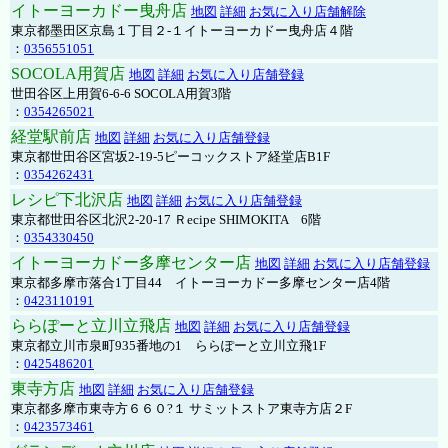
イトーヨーカドー曳舟店
地図
詳細
お気に入り店舗解除
東京都墨田区京島１丁目２-１イトーヨーカドー曳舟店４階
：
0356551051
SOCOLA用賀店
地図
詳細
お気に入り店舗登録
世田谷区上用賀6-6-6 SOCOLA用賀3階
：
0354265021
経堂駅前店
地図
詳細
お気に入り店舗登録
東京都世田谷区宮坂2-19-5ピーコックストア経堂店B1F
：
0354262431
レシピ下北沢店
地図
詳細
お気に入り店舗登録
東京都世田谷区北沢2-20-17 Ｒecipe SHIMOKITA 6階
：
0354330450
イトーヨーカドー多摩センター店
地図
詳細
お気に入り店舗登録
東京都多摩市落合1丁目44 イトーヨーカドー多摩センター店4階
：
0423110191
ららぽーと立川立飛店
地図
詳細
お気に入り店舗登録
東京都立川市泉町935番地の1 ららぽーと立川立飛1F
：
0425486201
東寺方店
地図
詳細
お気に入り店舗登録
東京都多摩市東寺方６６０?１ サミットストア東寺方店２F
：
0423573461