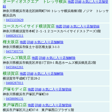
オーディオスクエア トレッサ横浜
地図
詳細
お気に入り店舗登
録
神奈川県横浜市港北区師岡町700 トレッサ横浜南棟3階 ノジマ トレッサ
横浜店内
：
0455335629
コースカベイサイド横須賀店
地図
詳細
お気に入り店舗登録
神奈川県横須賀市本町２-１-１２コースカベイサイドストアーズ3階
：
0468201511
権太坂店
地図
詳細
お気に入り店舗解除
神奈川県横浜市保土ケ谷区権太坂 3-1-3
：
0457305731
ホームズ鶴見店
地図
詳細
お気に入り店舗解除
神奈川県横浜市鶴見区岸谷3丁目9-1 島忠ホームズ横浜鶴見店2階
：
0455842261
横須賀店
地図
詳細
お気に入り店舗解除
横須賀市平成町3丁目28-2
：
0468287011
戸塚モディ店
地図
詳細
お気に入り店舗登録
神奈川県横浜市戸塚区戸塚町10
：
0458696131
東戸塚西口店
地図
詳細
お気に入り店舗登録
横浜市戸塚区川上町87-8 東戸塚西口プラザ１階