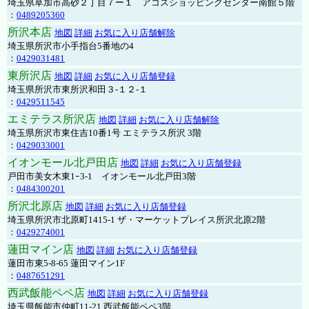
埼玉県草加市高砂２丁目７ー１ アコスショッピングセンター南館５階
：
0489205360
所沢本店
地図
詳細
お気に入り店舗解除
埼玉県所沢市小手指台5番地の4
：
0429031481
東所沢店
地図
詳細
お気に入り店舗登録
埼玉県所沢市東所沢和田３-１２-１
：
0429511545
エミテラス所沢店
地図
詳細
お気に入り店舗解除
埼玉県所沢市東住吉10番1号 エミテラス所沢 3階
：
0429033001
イオンモール北戸田店
地図
詳細
お気に入り店舗登録
戸田市美女木東1ｰ3‐1 イオンモール北戸田3階
：
0484300201
所沢北原店
地図
詳細
お気に入り店舗登録
埼玉県所沢市北原町1415-1 ザ・マーケットプレイス所沢北原2階
：
0429274001
蓮田マイン店
地図
詳細
お気に入り店舗登録
蓮田市東5-8-65 蓮田マイン1F
：
0487651291
西武飯能ペペ店
地図
詳細
お気に入り店舗登録
埼玉県飯能市仲町11-21 西武飯能ペペ3階