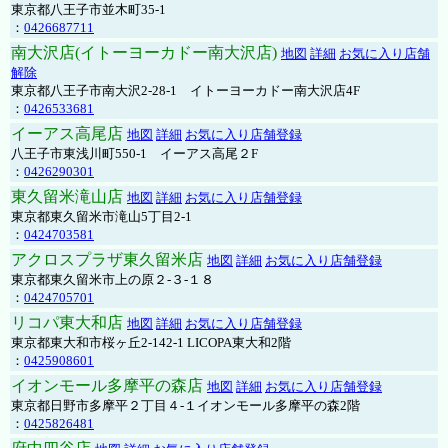
東京都八王子市並木町35-1
：
0426687711
南大沢店(イトーヨーカドー南大沢店)
地図
詳細
お気に入り店舗
解除
東京都八王子市南大沢2-28-1 イトーヨーカドー南大沢店4F
：
0426533681
イーアス高尾店
地図
詳細
お気に入り店舗登録
八王子市東浅川町550-1 イーアス高尾２F
：
0426290301
東久留米滝山店
地図
詳細
お気に入り店舗登録
東京都東久留米市滝山5丁目2-1
：
0424703581
アクロスプラザ東久留米店
地図
詳細
お気に入り店舗登録
東京都東久留米市上の原２-３-１８
：
0424705701
リコパ東大和店
地図
詳細
お気に入り店舗登録
東京都東大和市桜ヶ丘2-142-1 LICOPA東大和2階
：
0425908601
イオンモール多摩平の森店
地図
詳細
お気に入り店舗登録
東京都日野市多摩平２丁目４-１イオンモール多摩平の森2階
：
0425826481