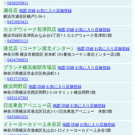
：
0458293811
瀬谷店
地図
詳細
お気に入り店舗登録
横浜市瀬谷区橋戸2-36-1
：
0453063431
カエデウォーク長津田店
地図
詳細
お気に入り店舗登録
横浜市緑区長津田みなみ台4丁目7-1 カエデウォーク長津田1階
：
0459893121
港北店（コーナン港北インター）
地図
詳細
お気に入り店舗登録
神奈川県 横浜市都筑区 折本町 191番地コーナン港北インター店2階
：
0454786851
ブランチ横浜南部市場店
地図
詳細
お気に入り店舗登録
神奈川県横浜市金沢区鳥浜町1-1
：
0457737851
横浜岡野店
地図
詳細
お気に入り店舗登録
神奈川県横浜市西区岡野2-5-18 サミット横浜岡野1階
：
0453147301
日吉東急アベニュー店
地図
詳細
お気に入り店舗登録
神奈川県横浜市港北区日吉2-1-1日吉東急アベニュー 本館3階
：
0455603351
イトーヨーカドー上永谷店
地図
詳細
お気に入り店舗登録
神奈川県横浜市港南区丸山台1-12イトーヨーカドー上永谷3階