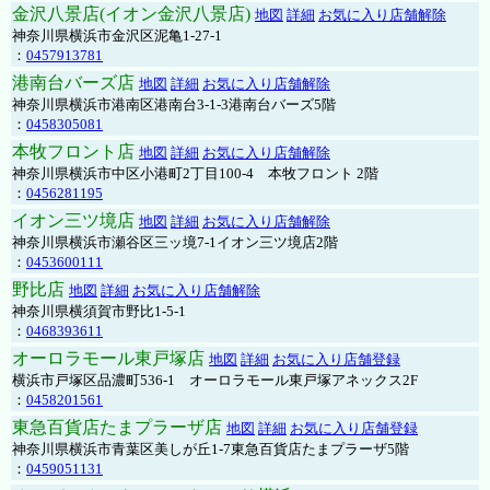
金沢八景店(イオン金沢八景店)
地図
詳細
お気に入り店舗解除
神奈川県横浜市金沢区泥亀1-27-1
：
0457913781
港南台バーズ店
地図
詳細
お気に入り店舗解除
神奈川県横浜市港南区港南台3-1-3港南台バーズ5階
：
0458305081
本牧フロント店
地図
詳細
お気に入り店舗解除
神奈川県横浜市中区小港町2丁目100-4 本牧フロント 2階
：
0456281195
イオン三ツ境店
地図
詳細
お気に入り店舗解除
神奈川県横浜市瀬谷区三ッ境7-1イオン三ツ境店2階
：
0453600111
野比店
地図
詳細
お気に入り店舗解除
神奈川県横須賀市野比1-5-1
：
0468393611
オーロラモール東戸塚店
地図
詳細
お気に入り店舗登録
横浜市戸塚区品濃町536-1 オーロラモール東戸塚アネックス2F
：
0458201561
東急百貨店たまプラーザ店
地図
詳細
お気に入り店舗登録
神奈川県横浜市青葉区美しが丘1-7東急百貨店たまプラーザ5階
：
0459051131