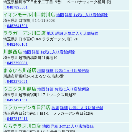
埼玉県桶川市下日出東二丁目15番1 ベニバナウォーク桶川1階
：
0487895561
イオンモール川口前川店
地図
詳細
お気に入り店舗解除
埼玉県川口市前川 1-1-11-3003
：
0482641591
ララガーデン川口店
地図
詳細
お気に入り店舗解除
埼玉県川口市宮町18-9 ララガーデン川口 2F
：
0482406101
川越西店
地図
詳細
お気に入り店舗解除
埼玉県川越市的場新町21番地10
：
0492390081
まるひろ川越店
地図
詳細
お気に入り店舗登録
川越市新富町2-6-1まるひろ川越6階
：
0492272021
ウニクス川越店
地図
詳細
お気に入り店舗解除
埼玉県川越市新宿町1-17-1 ウニクス川越2F
：
0492491551
ララガーデン春日部店
地図
詳細
お気に入り店舗登録
埼玉県春日部市南1丁目1-1 ララガーデン春日部2階
：
0487317411
ららテラス川口店
地図
詳細
お気に入り店舗登録
埼玉県川口市栄町3-5-1ららテラス川口7階