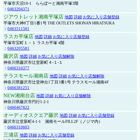
平塚市天沼10-1 ららぽーと湘南平塚3階
：
0463204371
ジアウトレット湘南平塚店
地図
詳細
お気に入り店舗登録
平塚市大神8丁目1番1号 THE OUTLETS SHONAN HIRATSUKA
：
0463511581
ラスカ平塚店
地図
詳細
お気に入り店舗登録
平塚市宝町１－１ ラスカ平塚 4階
：
0463205581
藤沢店
地図
詳細
お気に入り店舗解除
神奈川県藤沢市辻堂新町４-１-１
：
0466316377
テラスモール湘南店
地図
詳細
お気に入り店舗解除
神奈川県藤沢市辻堂神台1丁目3番1号 テラスモール湘南4F
：
0466381251
NEW湘南台店
地図
詳細
お気に入り店舗解除
神奈川県藤沢市円行1-2-1
：
0466467822
オーディオスクエア藤沢
地図
詳細
お気に入り店舗登録
藤沢市辻堂新町4-1-1 湘南モールFILL2F（ノジマ内）
：
0466310603
三浦店
地図
詳細
お気に入り店舗登録