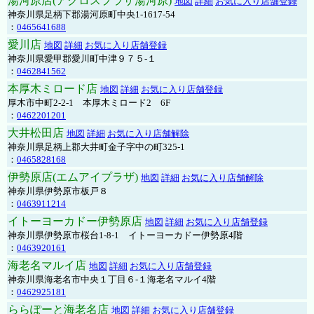
湯河原店(アクロスプラザ湯河原)
地図
詳細
お気に入り店舗登録
神奈川県足柄下郡湯河原町中央1-1617-54
：
0465641688
愛川店
地図
詳細
お気に入り店舗登録
神奈川県愛甲郡愛川町中津９７５-１
：
0462841562
本厚木ミロード店
地図
詳細
お気に入り店舗登録
厚木市中町2-2-1 本厚木ミロード2 6F
：
0462201201
大井松田店
地図
詳細
お気に入り店舗解除
神奈川県足柄上郡大井町金子字中の町325-1
：
0465828168
伊勢原店(エムアイプラザ)
地図
詳細
お気に入り店舗解除
神奈川県伊勢原市板戸８
：
0463911214
イトーヨーカドー伊勢原店
地図
詳細
お気に入り店舗登録
神奈川県伊勢原市桜台1-8-1 イトーヨーカドー伊勢原4階
：
0463920161
海老名マルイ店
地図
詳細
お気に入り店舗登録
神奈川県海老名市中央１丁目６-１海老名マルイ4階
：
0462925181
ららぽーと海老名店
地図
詳細
お気に入り店舗登録