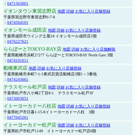
：
0471563001
イオンタウン東習志野店
地図
詳細
お気に入り店舗登録
千葉県習志野市東習志野6-7-8
：
0474564101
イオンモール成田店
地図
詳細
お気に入り店舗登録
千葉県成田市ウイング土屋24 イオンモール成田店1階
：
0476227621
ららぽーとTOKYO-BAY店
地図
詳細
お気に入り店舗解除
千葉県船橋市浜町2?2?7 ららぽーとTOKYO-BAY North Gate 3階
：
0474101011
船橋東武店
地図
詳細
お気に入り店舗登録
千葉県船橋市本町7-1-1東武百貨店船橋店3階1～3番地
：
0474243661
テラスモール松戸店
地図
詳細
お気に入り店舗登録
千葉県松戸市八ケ崎2丁目8-1 テラスモール松戸3F
：
0473093651
イトーヨーカドー八柱店
地図
詳細
お気に入り店舗登録
千葉県松戸市日暮1-15-8イトーヨーカドー八柱 3階
：
0477045261
イトーヨーカドー松戸店
地図
詳細
お気に入り店舗登録
千葉県松戸市松戸1149 イトーヨーカドー松戸店6階