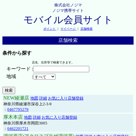
株式会社ノジマ
ノジマ携帯サイト
モバイル会員サイト
ポイント
｜
マイページ
｜
店舗検索
店舗検索
条件から探す
店名、住所等で検索できます。
キーワード
:
地域
:
NEW綾瀬店
地図
詳細
お気に入り店舗登録
神奈川県綾瀬市深谷上2-3-9
：
0467795279
厚木本店
地図
詳細
お気に入り店舗登録
神奈川県厚木市岡田3005
：
0462201721