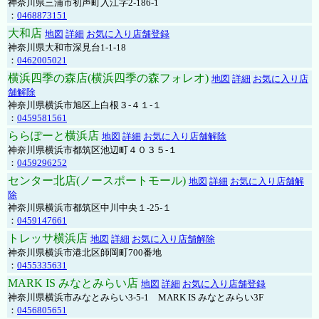
神奈川県三浦市初声町入江字2-186-1
：
0468873151
大和店
地図
詳細
お気に入り店舗登録
神奈川県大和市深見台1-1-18
：
0462005021
横浜四季の森店(横浜四季の森フォレオ)
地図
詳細
お気に入り店
舗解除
神奈川県横浜市旭区上白根３-４１-１
：
0459581561
ららぽーと横浜店
地図
詳細
お気に入り店舗解除
神奈川県横浜市都筑区池辺町４０３５-１
：
0459296252
センター北店(ノースポートモール)
地図
詳細
お気に入り店舗解
除
神奈川県横浜市都筑区中川中央１-25-１
：
0459147661
トレッサ横浜店
地図
詳細
お気に入り店舗解除
神奈川県横浜市港北区師岡町700番地
：
0455335631
MARK IS みなとみらい店
地図
詳細
お気に入り店舗登録
神奈川県横浜市みなとみらい3-5-1 MARK IS みなとみらい3F
：
0456805651