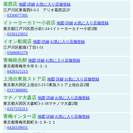
葛西店
地図
詳細
お気に入り店舗登録
江戸川区東葛西9-3-3 アリオ葛西店2F
：
0356677301
イトーヨーカドー小岩店
地図
詳細
お気に入り店舗登録
東京都江戸川区西小岩1-24-1イトーヨーカドー小岩5階
：
0356125051
イオン船堀店
地図
詳細
お気に入り店舗登録
江戸川区船堀1丁目1-51
：
0368085270
青梅統合館
地図
詳細
お気に入り店舗登録
東京都青梅市今寺５-１-１
：
0428321215
上池台東急ストア店
地図
詳細
お気に入り店舗登録
東京都大田区上池台5-23-5東急ストア上池台店2階
：
0337488081
マチノマ大森店
地図
詳細
お気に入り店舗登録
東京都大田区大森町3-1-38マチノマ大森2階
：
0357535311
青梅インター店
地図
詳細
お気に入り店舗登録
東京都青梅市新町６-１６-１１
：
0428339031