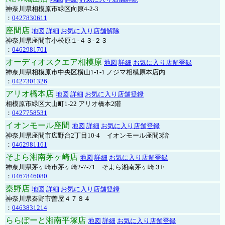
神奈川県相模原市緑区向原4-2-3
：
0427830611
座間店
地図
詳細
お気に入り店舗解除
神奈川県座間市小松原１-４３-２３
：
0462981701
オーディオスクエア相模原
地図
詳細
お気に入り店舗登録
神奈川県相模原市中央区横山1-1-1 ノジマ相模原本店内
：
0427301326
アリオ橋本店
地図
詳細
お気に入り店舗登録
相模原市緑区大山町1-22 アリオ橋本2階
：
0427758531
イオンモール座間
地図
詳細
お気に入り店舗登録
神奈川県座間市広野台2丁目10-4 イオンモール座間3階
：
0462981161
そよら湘南茅ヶ崎店
地図
詳細
お気に入り店舗登録
神奈川県茅ヶ崎市茅ヶ崎2‐7‐71 そよら湘南茅ヶ崎３F
：
0467846080
秦野店
地図
詳細
お気に入り店舗登録
神奈川県秦野市曽屋４７８４
：
0463831214
ららぽーと湘南平塚店
地図
詳細
お気に入り店舗登録