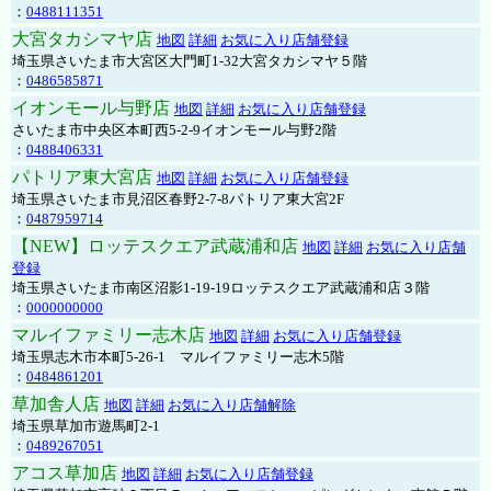
：
0488111351
大宮タカシマヤ店
地図
詳細
お気に入り店舗登録
埼玉県さいたま市大宮区大門町1-32大宮タカシマヤ５階
：
0486585871
イオンモール与野店
地図
詳細
お気に入り店舗登録
さいたま市中央区本町西5-2-9イオンモール与野2階
：
0488406331
パトリア東大宮店
地図
詳細
お気に入り店舗登録
埼玉県さいたま市見沼区春野2-7-8パトリア東大宮2F
：
0487959714
【NEW】ロッテスクエア武蔵浦和店
地図
詳細
お気に入り店舗
登録
埼玉県さいたま市南区沼影1-19-19ロッテスクエア武蔵浦和店３階
：
0000000000
マルイファミリー志木店
地図
詳細
お気に入り店舗登録
埼玉県志木市本町5-26-1 マルイファミリー志木5階
：
0484861201
草加舎人店
地図
詳細
お気に入り店舗解除
埼玉県草加市遊馬町2-1
：
0489267051
アコス草加店
地図
詳細
お気に入り店舗登録