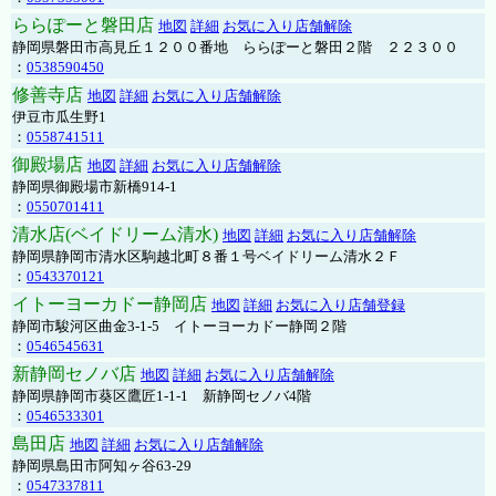
ららぽーと磐田店
地図
詳細
お気に入り店舗解除
静岡県磐田市高見丘１２００番地 ららぽーと磐田２階 ２２３００
：
0538590450
修善寺店
地図
詳細
お気に入り店舗解除
伊豆市瓜生野1
：
0558741511
御殿場店
地図
詳細
お気に入り店舗解除
静岡県御殿場市新橋914-1
：
0550701411
清水店(ベイドリーム清水)
地図
詳細
お気に入り店舗解除
静岡県静岡市清水区駒越北町８番１号ベイドリーム清水２Ｆ
：
0543370121
イトーヨーカドー静岡店
地図
詳細
お気に入り店舗登録
静岡市駿河区曲金3-1-5 イトーヨーカドー静岡２階
：
0546545631
新静岡セノバ店
地図
詳細
お気に入り店舗解除
静岡県静岡市葵区鷹匠1-1-1 新静岡セノバ4階
：
0546533301
島田店
地図
詳細
お気に入り店舗解除
静岡県島田市阿知ヶ谷63-29
：
0547337811