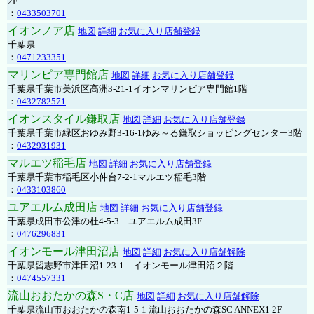
2F
：
0433503701
イオンノア店
地図
詳細
お気に入り店舗登録
千葉県
：
0471233351
マリンピア専門館店
地図
詳細
お気に入り店舗登録
千葉県千葉市美浜区高洲3-21-1イオンマリンピア専門館1階
：
0432782571
イオンスタイル鎌取店
地図
詳細
お気に入り店舗登録
千葉県千葉市緑区おゆみ野3-16-1ゆみ～る鎌取ショッピングセンター3階
：
0432931931
マルエツ稲毛店
地図
詳細
お気に入り店舗登録
千葉県千葉市稲毛区小仲台7-2-1マルエツ稲毛3階
：
0433103860
ユアエルム成田店
地図
詳細
お気に入り店舗登録
千葉県成田市公津の杜4-5-3 ユアエルム成田3F
：
0476296831
イオンモール津田沼店
地図
詳細
お気に入り店舗解除
千葉県習志野市津田沼1-23-1 イオンモール津田沼２階
：
0474557331
流山おおたかの森S・C店
地図
詳細
お気に入り店舗解除
千葉県流山市おおたかの森南1-5-1 流山おおたかの森SC ANNEX1 2F