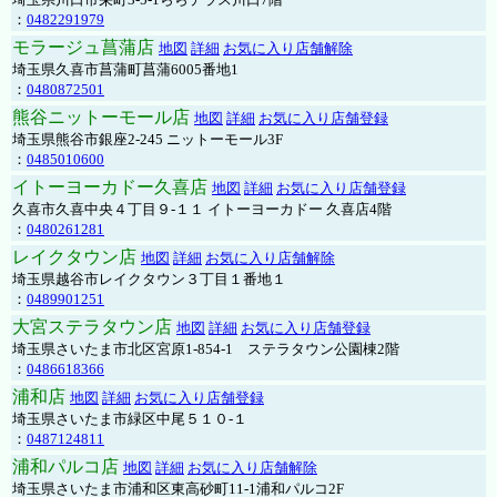
：
0482291979
モラージュ菖蒲店
地図
詳細
お気に入り店舗解除
埼玉県久喜市菖蒲町菖蒲6005番地1
：
0480872501
熊谷ニットーモール店
地図
詳細
お気に入り店舗登録
埼玉県熊谷市銀座2-245 ニットーモール3F
：
0485010600
イトーヨーカドー久喜店
地図
詳細
お気に入り店舗登録
久喜市久喜中央４丁目９-１１ イトーヨーカドー 久喜店4階
：
0480261281
レイクタウン店
地図
詳細
お気に入り店舗解除
埼玉県越谷市レイクタウン３丁目１番地１
：
0489901251
大宮ステラタウン店
地図
詳細
お気に入り店舗登録
埼玉県さいたま市北区宮原1-854-1 ステラタウン公園棟2階
：
0486618366
浦和店
地図
詳細
お気に入り店舗登録
埼玉県さいたま市緑区中尾５１０-１
：
0487124811
浦和パルコ店
地図
詳細
お気に入り店舗解除
埼玉県さいたま市浦和区東高砂町11-1浦和パルコ2F