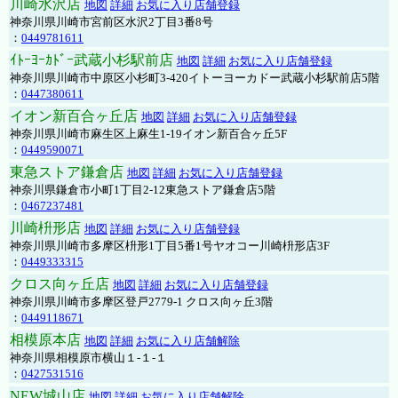
川崎水沢店
地図
詳細
お気に入り店舗登録
神奈川県川崎市宮前区水沢2丁目3番8号
：
0449781611
ｲﾄｰﾖｰｶﾄﾞｰ武蔵小杉駅前店
地図
詳細
お気に入り店舗登録
神奈川県川崎市中原区小杉町3-420イトーヨーカドー武蔵小杉駅前店5階
：
0447380611
イオン新百合ヶ丘店
地図
詳細
お気に入り店舗登録
神奈川県川崎市麻生区上麻生1-19イオン新百合ヶ丘5F
：
0449590071
東急ストア鎌倉店
地図
詳細
お気に入り店舗登録
神奈川県鎌倉市小町1丁目2-12東急ストア鎌倉店5階
：
0467237481
川崎枡形店
地図
詳細
お気に入り店舗登録
神奈川県川崎市多摩区枡形1丁目5番1号ヤオコー川崎枡形店3F
：
0449333315
クロス向ヶ丘店
地図
詳細
お気に入り店舗登録
神奈川県川崎市多摩区登戸2779-1 クロス向ヶ丘3階
：
0449118671
相模原本店
地図
詳細
お気に入り店舗解除
神奈川県相模原市横山１-１-１
：
0427531516
NEW城山店
地図
詳細
お気に入り店舗解除