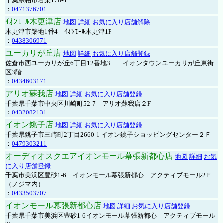
千葉県柏市若柴178-4
：
0471376701
ｲｵﾝﾓｰﾙ木更津店
地図
詳細
お気に入り店舗解除
木更津市築地1番4 ｲｵﾝﾓｰﾙ木更津1F
：
0438306971
ユーカリが丘店
地図
詳細
お気に入り店舗登録
佐倉市西ユーカリが丘6丁目12番地3 イオンタウンユーカリが丘東街
区3階
：
0434603171
アリオ蘇我店
地図
詳細
お気に入り店舗登録
千葉県千葉市中央区川崎町52-7 アリオ蘇我店２F
：
0432082131
イオン銚子店
地図
詳細
お気に入り店舗登録
千葉県銚子市三崎町2丁目2660-1 イオン銚子ショッピングセンター２Ｆ
：
0479303211
オーディオスクエアイオンモール幕張新都心店
地図
詳細
お気
に入り店舗登録
千葉市美浜区豊砂1-6 イオンモール幕張新都心 アクティブモール2Ｆ
（ノジマ内）
：
0433503707
イオンモール幕張新都心店
地図
詳細
お気に入り店舗登録
千葉県千葉市美浜区豊砂1-6イオンモール幕張新都心 アクティブモール