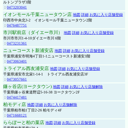
ルトンプラザ3階
：
0473203041
イオンモール千葉ニュータウン店
地図
詳細
お気に入り店舗登録
印西市中央北3-2 イオンモール千葉ニュータウン2階
：
0476487751
市川駅前店（ダイエー市川）
地図
詳細
お気に入り店舗登録
市川市市川1-4-10ダイエー市川 6階
：
0473231361
ニューコースト新浦安店
地図
詳細
お気に入り店舗登録
千葉県浦安市明海4丁目1-1ニューコースト新浦安3階
：
0473063401
トライアル西友浦安店
地図
詳細
お気に入り店舗登録
千葉県浦安市北栄1-14-1 トライアル西友浦安店3F
：
0473057661
鎌ヶ谷店(ヨークタウン)
地図
詳細
お気に入り店舗解除
千葉県鎌ヶ谷東道野辺5-16-38 ヨークタウン2F
：
0474417481
柏モディ店
地図
詳細
お気に入り店舗解除
千葉県柏市柏1丁目2-26 柏モディ4F
：
0471668121
ららぽーと柏の葉店
地図
詳細
お気に入り店舗登録