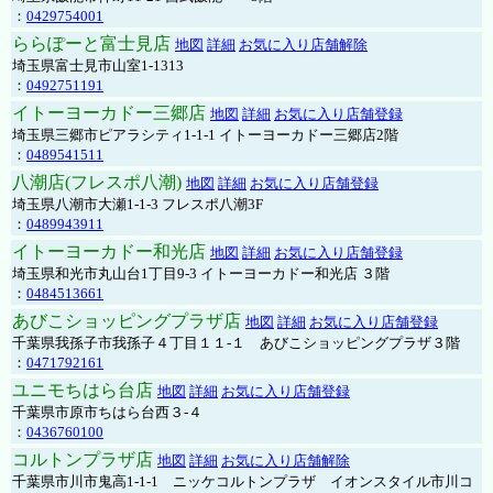
：
0429754001
ららぽーと富士見店
地図
詳細
お気に入り店舗解除
埼玉県富士見市山室1-1313
：
0492751191
イトーヨーカドー三郷店
地図
詳細
お気に入り店舗登録
埼玉県三郷市ピアラシティ1-1-1 イトーヨーカドー三郷店2階
：
0489541511
八潮店(フレスポ八潮)
地図
詳細
お気に入り店舗登録
埼玉県八潮市大瀬1-1-3 フレスポ八潮3F
：
0489943911
イトーヨーカドー和光店
地図
詳細
お気に入り店舗登録
埼玉県和光市丸山台1丁目9-3 イトーヨーカドー和光店 ３階
：
0484513661
あびこショッピングプラザ店
地図
詳細
お気に入り店舗登録
千葉県我孫子市我孫子４丁目１１-１ あびこショッピングプラザ３階
：
0471792161
ユニモちはら台店
地図
詳細
お気に入り店舗登録
千葉県市原市ちはら台西３-４
：
0436760100
コルトンプラザ店
地図
詳細
お気に入り店舗解除
千葉県市川市鬼高1-1-1 ニッケコルトンプラザ イオンスタイル市川コ