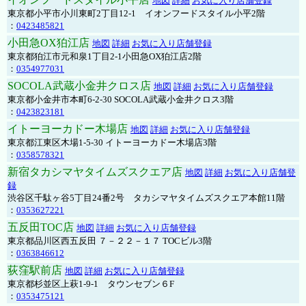
地図
詳細
お気に入り店舗登録
東京都小平市小川東町2丁目12-1 イオンフードスタイル小平2階
：
0423485821
小田急OX狛江店
地図
詳細
お気に入り店舗登録
東京都狛江市元和泉1丁目2-1小田急OX狛江店2階
：
0354977031
SOCOLA武蔵小金井クロス店
地図
詳細
お気に入り店舗登録
東京都小金井市本町6-2-30 SOCOLA武蔵小金井クロス3階
：
0423823181
イトーヨーカドー木場店
地図
詳細
お気に入り店舗登録
東京都江東区木場1-5-30 イトーヨーカドー木場店3階
：
0358578321
新宿タカシマヤタイムズスクエア店
地図
詳細
お気に入り店舗登
録
渋谷区千駄ヶ谷5丁目24番2号 タカシマヤタイムズスクエア本館11階
：
0353627221
五反田TOC店
地図
詳細
お気に入り店舗登録
東京都品川区西五反田 ７－２２－１７ TOCビル3階
：
0363846612
荻窪駅前店
地図
詳細
お気に入り店舗登録
東京都杉並区上萩1-9-1 タウンセブン６F
：
0353475121