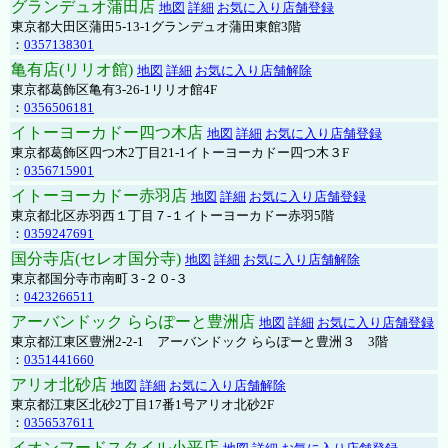
グランデュオ蒲田店
地図
詳細
お気に入り店舗登録
東京都大田区蒲田5-13-1グランデュオ蒲田東館3階
：
0357138301
亀有店(リリオ館)
地図
詳細
お気に入り店舗解除
東京都葛飾区亀有3-26-1リリオ館4F
：
0356506181
イトーヨーカドー四つ木店
地図
詳細
お気に入り店舗登録
東京都葛飾区四つ木2丁目21-1イトーヨーカドー四つ木３F
：
0356715901
イトーヨーカドー赤羽店
地図
詳細
お気に入り店舗登録
東京都北区赤羽西１丁目７-１イトーヨーカドー赤羽5階
：
0359247691
国分寺店(セレオ国分寺)
地図
詳細
お気に入り店舗解除
東京都国分寺市南町３-２０-３
：
0423266511
アーバンドック ららぽーと豊洲店
地図
詳細
お気に入り店舗登録
東京都江東区豊洲2-2-1 アーバンドック ららぽーと豊洲３ 3階
：
0351441660
アリオ北砂店
地図
詳細
お気に入り店舗解除
東京都江東区北砂2丁目17番1号アリオ北砂2F
：
0356537611
イオンフードスタイル小平店