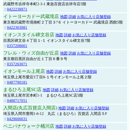
武蔵野市吉祥寺本町2-3-1 東急百貨店吉祥寺店5階
：
0422238971
イトーヨーカドー武蔵境店
地図
詳細
お気に入り店舗登録
東京都武蔵野市境南町２丁目３?６ イトーヨーカドー 武蔵境店 西館5階
：
0422303081
イオンスタイル碑文谷店
地図
詳細
お気に入り店舗登録
目黒区碑文谷４丁目１-１ イオンスタイル碑文谷7階
：
0357208661
フレル・ウィズ自由が丘店
地図
詳細
お気に入り店舗登録
東京都目黒区自由が丘１丁目６番９号
：
0357263071
イオンモール上尾店
地図
詳細
お気に入り店舗登録
埼玉県上尾市愛宕3丁目8-１号イオンモール上尾２階
：
0487790181
まるひろ上尾SC店
地図
詳細
お気に入り店舗登録
埼玉県上尾市宮本町1-1 まるひろ上尾SC店5階
：
0488717051
入間店(丸広百貨店入間店)
地図
詳細
お気に入り店舗登録
埼玉県入間市豊岡1-6-12 丸広（まるひろ）百貨店 入間店５F
：
0429606631
ベニバナウォーク桶川店
地図
詳細
お気に入り店舗登録