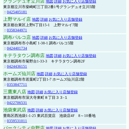
グランデュオ立川店
地図
詳細
お気に入り店舗登録
東京都立川市柴崎町三丁目2番1号グランデュオ立川5階
：
0425405181
上野マルイ店
地図
詳細
お気に入り店舗登録
東京都台東区上野6丁目15-1 上野マルイ7階
：
0358344971
調布パルコ店
地図
詳細
お気に入り店舗登録
東京都調布市小島町 1-38-1 調布パルコ5階
：
0424401734
キテラタウン調布店
地図
詳細
お気に入り店舗登録
東京都調布市菊野台1-33-3 キテラタウン調布2F
：
0424436151
ホームズ仙川店
地図
詳細
お気に入り店舗登録
東京都調布市若葉町2丁目1-7 ホームズ仙川店2階
：
0353847711
三鷹東八店
地図
詳細
お気に入り店舗登録
東京都調布市深大寺東町８丁目３３-１
：
0422706531
池袋東武店
地図
詳細
お気に入り店舗登録
豊島区西池袋1-1-25 東武百貨店 池袋店4F 8～10番地
：
0359531011
パークシティ中野店
地図
詳細
お気に入り店舗登録