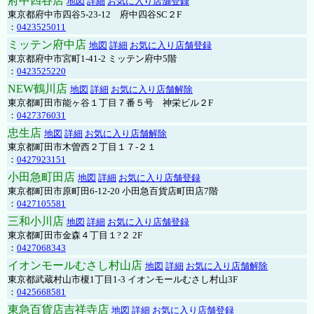
府中四谷店
地図
詳細
お気に入り店舗登録
東京都府中市四谷5-23-12 府中四谷SC２F
：
0423525011
ミッテン府中店
地図
詳細
お気に入り店舗登録
東京都府中市宮町1-41-2 ミッテン府中5階
：
0423525220
NEW鶴川店
地図
詳細
お気に入り店舗解除
東京都町田市能ヶ谷１丁目７番５号 神栄ビル２F
：
0427376031
忠生店
地図
詳細
お気に入り店舗解除
東京都町田市木曽西２丁目１７-２１
：
0427923151
小田急町田店
地図
詳細
お気に入り店舗登録
東京都町田市原町田6-12-20 小田急百貨店町田店7階
：
0427105581
三和小川店
地図
詳細
お気に入り店舗登録
東京都町田市金森４丁目１?２ 2F
：
0427068343
イオンモールむさし村山店
地図
詳細
お気に入り店舗解除
東京都武蔵村山市榎1丁目1-3 イオンモールむさし村山3F
：
0425668581
東急百貨店吉祥寺店
地図
詳細
お気に入り店舗登録