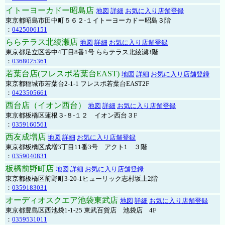
イトーヨーカドー昭島店
地図
詳細
お気に入り店舗登録
東京都昭島市田中町５６２-１イトーヨーカドー昭島３階
：
0425006151
ららテラス北綾瀬店
地図
詳細
お気に入り店舗登録
東京都足立区谷中4丁目8番1号 ららテラス北綾瀬3階
：
0368025361
若葉台店(フレスポ若葉台EAST)
地図
詳細
お気に入り店舗登録
東京都稲城市若葉台2-1-1 フレスポ若葉台EAST2F
：
0423505661
西台店（イオン西台）
地図
詳細
お気に入り店舗登録
東京都板橋区蓮根３-８-１２ イオン西台３F
：
0359160561
西友成増店
地図
詳細
お気に入り店舗登録
東京都板橋区成増3丁目11番3号 アクト1 ３階
：
0359040831
板橋前野町店
地図
詳細
お気に入り店舗登録
東京都板橋区前野町3-20-1ヒューリック志村坂上2階
：
0359183031
オーディオスクエア池袋東武店
地図
詳細
お気に入り店舗登録
東京都豊島区西池袋1-1-25 東武百貨店 池袋店 4F
：
0359531011