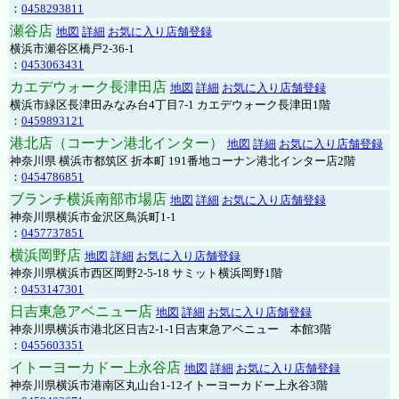
：
0458293811
瀬谷店
地図
詳細
お気に入り店舗登録
横浜市瀬谷区橋戸2-36-1
：
0453063431
カエデウォーク長津田店
地図
詳細
お気に入り店舗登録
横浜市緑区長津田みなみ台4丁目7-1 カエデウォーク長津田1階
：
0459893121
港北店（コーナン港北インター）
地図
詳細
お気に入り店舗登録
神奈川県 横浜市都筑区 折本町 191番地コーナン港北インター店2階
：
0454786851
ブランチ横浜南部市場店
地図
詳細
お気に入り店舗登録
神奈川県横浜市金沢区鳥浜町1-1
：
0457737851
横浜岡野店
地図
詳細
お気に入り店舗登録
神奈川県横浜市西区岡野2-5-18 サミット横浜岡野1階
：
0453147301
日吉東急アベニュー店
地図
詳細
お気に入り店舗登録
神奈川県横浜市港北区日吉2-1-1日吉東急アベニュー 本館3階
：
0455603351
イトーヨーカドー上永谷店
地図
詳細
お気に入り店舗登録
神奈川県横浜市港南区丸山台1-12イトーヨーカドー上永谷3階