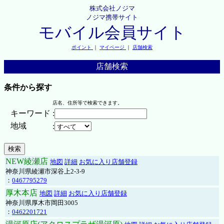
株式会社ノジマ
ノジマ携帯サイト
モバイル会員サイト
ポイント
｜
マイページ
｜
店舗検索
店舗検索
条件から探す
店名、住所等で検索できます。
キーワード
:
地域
:
NEW綾瀬店
地図
詳細
お気に入り店舗登録
神奈川県綾瀬市深谷上2-3-9
：
0467795279
厚木本店
地図
詳細
お気に入り店舗登録
神奈川県厚木市岡田3005
：
0462201721