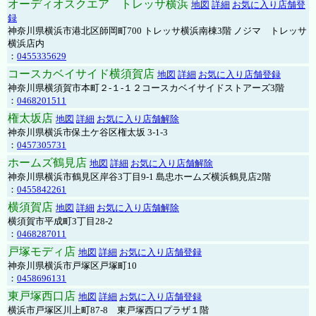
オーディオスクエア トレッサ横浜
地図
詳細
お気に入り店舗登
録
神奈川県横浜市港北区師岡町700 トレッサ横浜南棟3階 ノジマ トレッサ
横浜店内
：
0455335629
コースカベイサイド横須賀店
地図
詳細
お気に入り店舗登録
神奈川県横須賀市本町２-１-１２コースカベイサイドストアーズ3階
：
0468201511
権太坂店
地図
詳細
お気に入り店舗解除
神奈川県横浜市保土ケ谷区権太坂 3-1-3
：
0457305731
ホームズ鶴見店
地図
詳細
お気に入り店舗解除
神奈川県横浜市鶴見区岸谷3丁目9-1 島忠ホームズ横浜鶴見店2階
：
0455842261
横須賀店
地図
詳細
お気に入り店舗解除
横須賀市平成町3丁目28-2
：
0468287011
戸塚モディ店
地図
詳細
お気に入り店舗登録
神奈川県横浜市戸塚区戸塚町10
：
0458696131
東戸塚西口店
地図
詳細
お気に入り店舗登録
横浜市戸塚区川上町87-8 東戸塚西口プラザ１階