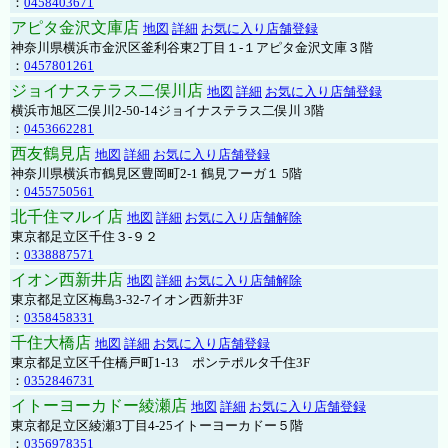
：
0458403671
アピタ金沢文庫店
地図
詳細
お気に入り店舗登録
神奈川県横浜市金沢区釜利谷東2丁目１-１アピタ金沢文庫３階
：
0457801261
ジョイナステラス二俣川店
地図
詳細
お気に入り店舗登録
横浜市旭区二俣川2-50-14ジョイナステラス二俣川 3階
：
0453662281
西友鶴見店
地図
詳細
お気に入り店舗登録
神奈川県横浜市鶴見区豊岡町2-1 鶴見フーガ１ 5階
：
0455750561
北千住マルイ店
地図
詳細
お気に入り店舗解除
東京都足立区千住３-９２
：
0338887571
イオン西新井店
地図
詳細
お気に入り店舗解除
東京都足立区梅島3-32-7イオン西新井3F
：
0358458331
千住大橋店
地図
詳細
お気に入り店舗登録
東京都足立区千住橋戸町1-13 ポンテポルタ千住3F
：
0352846731
イトーヨーカドー綾瀬店
地図
詳細
お気に入り店舗登録
東京都足立区綾瀬3丁目4-25イトーヨーカドー５階
：
0356978351