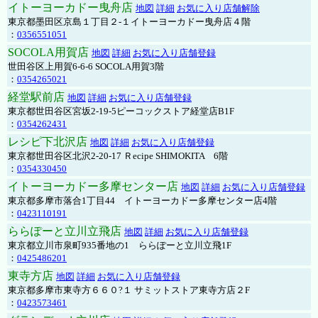
イトーヨーカドー曳舟店
地図
詳細
お気に入り店舗解除
東京都墨田区京島１丁目２-１イトーヨーカドー曳舟店４階
：
0356551051
SOCOLA用賀店
地図
詳細
お気に入り店舗登録
世田谷区上用賀6-6-6 SOCOLA用賀3階
：
0354265021
経堂駅前店
地図
詳細
お気に入り店舗登録
東京都世田谷区宮坂2-19-5ピーコックストア経堂店B1F
：
0354262431
レシピ下北沢店
地図
詳細
お気に入り店舗登録
東京都世田谷区北沢2-20-17 Ｒecipe SHIMOKITA 6階
：
0354330450
イトーヨーカドー多摩センター店
地図
詳細
お気に入り店舗登録
東京都多摩市落合1丁目44 イトーヨーカドー多摩センター店4階
：
0423110191
ららぽーと立川立飛店
地図
詳細
お気に入り店舗登録
東京都立川市泉町935番地の1 ららぽーと立川立飛1F
：
0425486201
東寺方店
地図
詳細
お気に入り店舗登録
東京都多摩市東寺方６６０?１ サミットストア東寺方店２F
：
0423573461