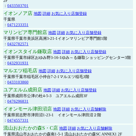
2F
：
0433503701
イオンノア店
地図
詳細
お気に入り店舗登録
千葉県
：
0471233351
マリンピア専門館店
地図
詳細
お気に入り店舗登録
千葉県千葉市美浜区高洲3-21-1イオンマリンピア専門館1階
：
0432782571
イオンスタイル鎌取店
地図
詳細
お気に入り店舗登録
千葉県千葉市緑区おゆみ野3-16-1ゆみ～る鎌取ショッピングセンター3階
：
0432931931
マルエツ稲毛店
地図
詳細
お気に入り店舗登録
千葉県千葉市稲毛区小仲台7-2-1マルエツ稲毛3階
：
0433103860
ユアエルム成田店
地図
詳細
お気に入り店舗登録
千葉県成田市公津の杜4-5-3 ユアエルム成田3F
：
0476296831
イオンモール津田沼店
地図
詳細
お気に入り店舗解除
千葉県習志野市津田沼1-23-1 イオンモール津田沼２階
：
0474557331
流山おおたかの森S・C店
地図
詳細
お気に入り店舗解除
千葉県流山市おおたかの森南1-5-1 流山おおたかの森SC ANNEX1 2F