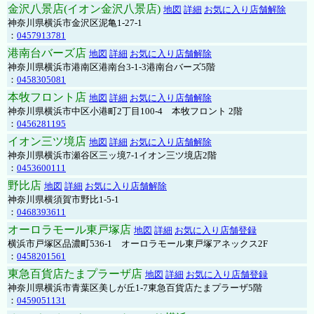
金沢八景店(イオン金沢八景店)
地図
詳細
お気に入り店舗解除
神奈川県横浜市金沢区泥亀1-27-1
：
0457913781
港南台バーズ店
地図
詳細
お気に入り店舗解除
神奈川県横浜市港南区港南台3-1-3港南台バーズ5階
：
0458305081
本牧フロント店
地図
詳細
お気に入り店舗解除
神奈川県横浜市中区小港町2丁目100-4 本牧フロント 2階
：
0456281195
イオン三ツ境店
地図
詳細
お気に入り店舗解除
神奈川県横浜市瀬谷区三ッ境7-1イオン三ツ境店2階
：
0453600111
野比店
地図
詳細
お気に入り店舗解除
神奈川県横須賀市野比1-5-1
：
0468393611
オーロラモール東戸塚店
地図
詳細
お気に入り店舗登録
横浜市戸塚区品濃町536-1 オーロラモール東戸塚アネックス2F
：
0458201561
東急百貨店たまプラーザ店
地図
詳細
お気に入り店舗登録
神奈川県横浜市青葉区美しが丘1-7東急百貨店たまプラーザ5階
：
0459051131