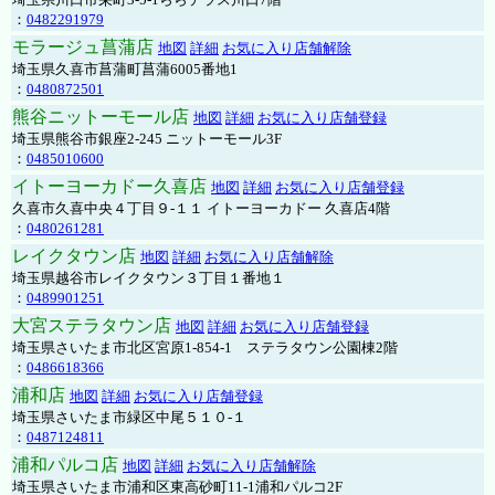
：
0482291979
モラージュ菖蒲店
地図
詳細
お気に入り店舗解除
埼玉県久喜市菖蒲町菖蒲6005番地1
：
0480872501
熊谷ニットーモール店
地図
詳細
お気に入り店舗登録
埼玉県熊谷市銀座2-245 ニットーモール3F
：
0485010600
イトーヨーカドー久喜店
地図
詳細
お気に入り店舗登録
久喜市久喜中央４丁目９-１１ イトーヨーカドー 久喜店4階
：
0480261281
レイクタウン店
地図
詳細
お気に入り店舗解除
埼玉県越谷市レイクタウン３丁目１番地１
：
0489901251
大宮ステラタウン店
地図
詳細
お気に入り店舗登録
埼玉県さいたま市北区宮原1-854-1 ステラタウン公園棟2階
：
0486618366
浦和店
地図
詳細
お気に入り店舗登録
埼玉県さいたま市緑区中尾５１０-１
：
0487124811
浦和パルコ店
地図
詳細
お気に入り店舗解除
埼玉県さいたま市浦和区東高砂町11-1浦和パルコ2F