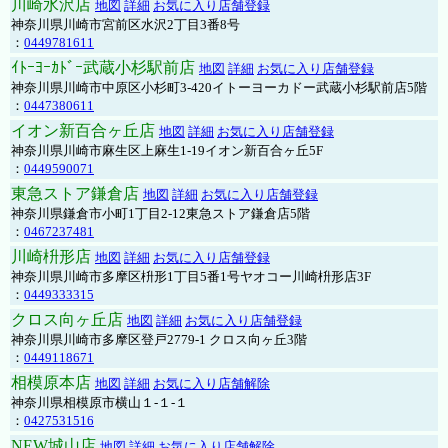
川崎水沢店
地図
詳細
お気に入り店舗登録
神奈川県川崎市宮前区水沢2丁目3番8号
：
0449781611
ｲﾄｰﾖｰｶﾄﾞｰ武蔵小杉駅前店
地図
詳細
お気に入り店舗登録
神奈川県川崎市中原区小杉町3-420イトーヨーカドー武蔵小杉駅前店5階
：
0447380611
イオン新百合ヶ丘店
地図
詳細
お気に入り店舗登録
神奈川県川崎市麻生区上麻生1-19イオン新百合ヶ丘5F
：
0449590071
東急ストア鎌倉店
地図
詳細
お気に入り店舗登録
神奈川県鎌倉市小町1丁目2-12東急ストア鎌倉店5階
：
0467237481
川崎枡形店
地図
詳細
お気に入り店舗登録
神奈川県川崎市多摩区枡形1丁目5番1号ヤオコー川崎枡形店3F
：
0449333315
クロス向ヶ丘店
地図
詳細
お気に入り店舗登録
神奈川県川崎市多摩区登戸2779-1 クロス向ヶ丘3階
：
0449118671
相模原本店
地図
詳細
お気に入り店舗解除
神奈川県相模原市横山１-１-１
：
0427531516
NEW城山店
地図
詳細
お気に入り店舗解除