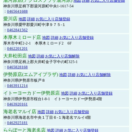
湯河原店(アクロスプラザ湯河原)
地図
詳細
お気に入り店舗登録
神奈川県足柄下郡湯河原町中央1-1617-54
：
0465641688
愛川店
地図
詳細
お気に入り店舗登録
神奈川県愛甲郡愛川町中津９７５-１
：
0462841562
本厚木ミロード店
地図
詳細
お気に入り店舗登録
厚木市中町2-2-1 本厚木ミロード2 6F
：
0462201201
大井松田店
地図
詳細
お気に入り店舗解除
神奈川県足柄上郡大井町金子字中の町325-1
：
0465828168
伊勢原店(エムアイプラザ)
地図
詳細
お気に入り店舗解除
神奈川県伊勢原市板戸８
：
0463911214
イトーヨーカドー伊勢原店
地図
詳細
お気に入り店舗登録
神奈川県伊勢原市桜台1-8-1 イトーヨーカドー伊勢原4階
：
0463920161
海老名マルイ店
地図
詳細
お気に入り店舗登録
神奈川県海老名市中央１丁目６-１海老名マルイ4階
：
0462925181
ららぽーと海老名店
地図
詳細
お気に入り店舗登録