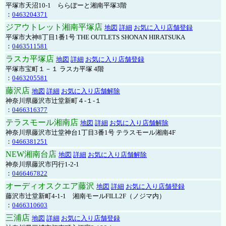
平塚市天沼10-1 ららぽーと湘南平塚3階
：
0463204371
ジアウトレット湘南平塚店
地図
詳細
お気に入り店舗登録
平塚市大神8丁目1番1号 THE OUTLETS SHONAN HIRATSUKA
：
0463511581
ラスカ平塚店
地図
詳細
お気に入り店舗登録
平塚市宝町１－１ ラスカ平塚 4階
：
0463205581
藤沢店
地図
詳細
お気に入り店舗解除
神奈川県藤沢市辻堂新町４-１-１
：
0466316377
テラスモール湘南店
地図
詳細
お気に入り店舗解除
神奈川県藤沢市辻堂神台1丁目3番1号 テラスモール湘南4F
：
0466381251
NEW湘南台店
地図
詳細
お気に入り店舗解除
神奈川県藤沢市円行1-2-1
：
0466467822
オーディオスクエア藤沢
地図
詳細
お気に入り店舗登録
藤沢市辻堂新町4-1-1 湘南モールFILL2F（ノジマ内）
：
0466310603
三浦店
地図
詳細
お気に入り店舗登録