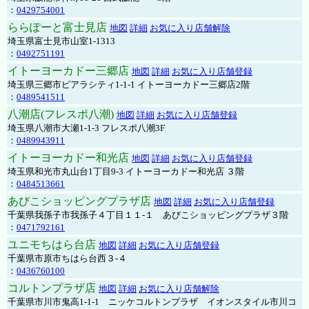
：
0429754001
ららぽーと富士見店
地図
詳細
お気に入り店舗解除
埼玉県富士見市山室1-1313
：
0492751191
イトーヨーカドー三郷店
地図
詳細
お気に入り店舗登録
埼玉県三郷市ピアラシティ1-1-1 イトーヨーカドー三郷店2階
：
0489541511
八潮店(フレスポ八潮)
地図
詳細
お気に入り店舗登録
埼玉県八潮市大瀬1-1-3 フレスポ八潮3F
：
0489943911
イトーヨーカドー和光店
地図
詳細
お気に入り店舗登録
埼玉県和光市丸山台1丁目9-3 イトーヨーカドー和光店 ３階
：
0484513661
あびこショッピングプラザ店
地図
詳細
お気に入り店舗登録
千葉県我孫子市我孫子４丁目１１-１ あびこショッピングプラザ３階
：
0471792161
ユニモちはら台店
地図
詳細
お気に入り店舗登録
千葉県市原市ちはら台西３-４
：
0436760100
コルトンプラザ店
地図
詳細
お気に入り店舗解除
千葉県市川市鬼高1-1-1 ニッケコルトンプラザ イオンスタイル市川コ