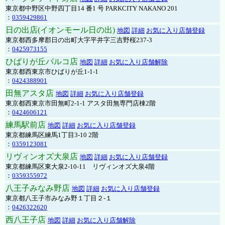
東京都中野区中野四丁目14 番1 号 PARKCITY NAKANO 201
：
0359429861
日の出店(イオンモール日の出)
地図
詳細
お気に入り店舗登録
東京都西多摩郡日の出町大字平井字三吉野桜237-3
：
0425973155
ひばりが丘パルコ店
地図
詳細
お気に入り店舗解除
東京都西東京市ひばりが丘1-1-1
：
0424388901
田無アスタ店
地図
詳細
お気に入り店舗登録
東京都西東京市田無町2-1-1 アスタ田無専門店棟2階
：
0424606121
練馬駅前店
地図
詳細
お気に入り店舗登録
東京都練馬区練馬1丁目3-10 2階
：
0359123081
リヴィンオズ大泉店
地図
詳細
お気に入り店舗登録
東京都練馬区東大泉2-10-11 リヴィンオズ大泉4階
：
0359355972
八王子みなみ野店
地図
詳細
お気に入り店舗登録
東京都八王子市みなみ野１丁目２-１
：
0426322620
西八王子店
地図
詳細
お気に入り店舗解除