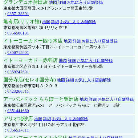
グランデュオ蒲田店
地図
詳細
お気に入り店舗登録
東京都大田区蒲田5-13-1グランデュオ蒲田東館3階
：
0357138301
亀有店(リリオ館)
地図
詳細
お気に入り店舗解除
東京都葛飾区亀有3-26-1リリオ館4F
：
0356506181
イトーヨーカドー四つ木店
地図
詳細
お気に入り店舗登録
東京都葛飾区四つ木2丁目21-1イトーヨーカドー四つ木３F
：
0356715901
イトーヨーカドー赤羽店
地図
詳細
お気に入り店舗登録
東京都北区赤羽西１丁目７-１イトーヨーカドー赤羽5階
：
0359247691
国分寺店(セレオ国分寺)
地図
詳細
お気に入り店舗解除
東京都国分寺市南町３-２０-３
：
0423266511
アーバンドック ららぽーと豊洲店
地図
詳細
お気に入り店舗登録
東京都江東区豊洲2-2-1 アーバンドック ららぽーと豊洲３ 3階
：
0351441660
アリオ北砂店
地図
詳細
お気に入り店舗解除
東京都江東区北砂2丁目17番1号アリオ北砂2F
：
0356537611
イオンフードスタイル小平店