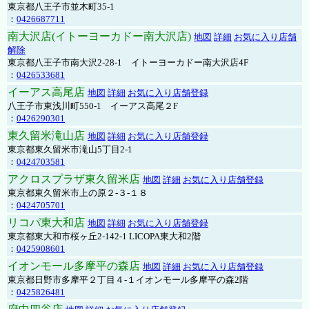
東京都八王子市並木町35-1
：
0426687711
南大沢店(イトーヨーカドー南大沢店)
地図
詳細
お気に入り店舗
解除
東京都八王子市南大沢2-28-1 イトーヨーカドー南大沢店4F
：
0426533681
イーアス高尾店
地図
詳細
お気に入り店舗登録
八王子市東浅川町550-1 イーアス高尾２F
：
0426290301
東久留米滝山店
地図
詳細
お気に入り店舗登録
東京都東久留米市滝山5丁目2-1
：
0424703581
アクロスプラザ東久留米店
地図
詳細
お気に入り店舗登録
東京都東久留米市上の原２-３-１８
：
0424705701
リコパ東大和店
地図
詳細
お気に入り店舗登録
東京都東大和市桜ヶ丘2-142-1 LICOPA東大和2階
：
0425908601
イオンモール多摩平の森店
地図
詳細
お気に入り店舗登録
東京都日野市多摩平２丁目４-１イオンモール多摩平の森2階
：
0425826481