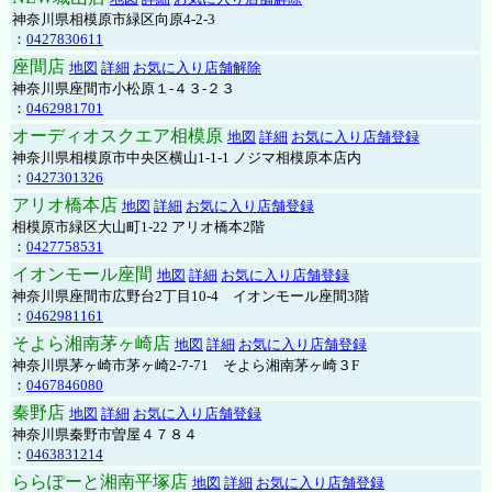
神奈川県相模原市緑区向原4-2-3
：
0427830611
座間店
地図
詳細
お気に入り店舗解除
神奈川県座間市小松原１-４３-２３
：
0462981701
オーディオスクエア相模原
地図
詳細
お気に入り店舗登録
神奈川県相模原市中央区横山1-1-1 ノジマ相模原本店内
：
0427301326
アリオ橋本店
地図
詳細
お気に入り店舗登録
相模原市緑区大山町1-22 アリオ橋本2階
：
0427758531
イオンモール座間
地図
詳細
お気に入り店舗登録
神奈川県座間市広野台2丁目10-4 イオンモール座間3階
：
0462981161
そよら湘南茅ヶ崎店
地図
詳細
お気に入り店舗登録
神奈川県茅ヶ崎市茅ヶ崎2‐7‐71 そよら湘南茅ヶ崎３F
：
0467846080
秦野店
地図
詳細
お気に入り店舗登録
神奈川県秦野市曽屋４７８４
：
0463831214
ららぽーと湘南平塚店
地図
詳細
お気に入り店舗登録