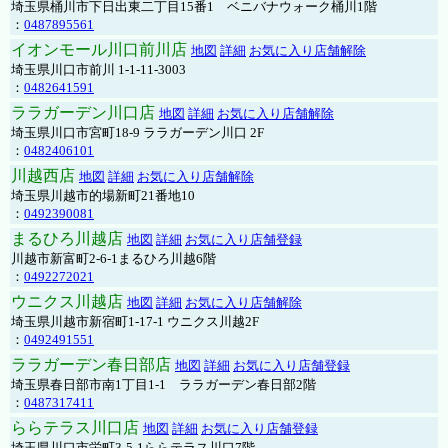
埼玉県桶川市下日出東二丁目15番1 ベニバナウォーク桶川1階
：
0487895561
イオンモール川口前川店
地図
詳細
お気に入り店舗解除
埼玉県川口市前川 1-1-11-3003
：
0482641591
ララガーデン川口店
地図
詳細
お気に入り店舗解除
埼玉県川口市宮町18-9 ララガーデン川口 2F
：
0482406101
川越西店
地図
詳細
お気に入り店舗解除
埼玉県川越市的場新町21番地10
：
0492390081
まるひろ川越店
地図
詳細
お気に入り店舗登録
川越市新富町2-6-1まるひろ川越6階
：
0492272021
ウニクス川越店
地図
詳細
お気に入り店舗解除
埼玉県川越市新宿町1-17-1 ウニクス川越2F
：
0492491551
ララガーデン春日部店
地図
詳細
お気に入り店舗登録
埼玉県春日部市南1丁目1-1 ララガーデン春日部2階
：
0487317411
ららテラス川口店
地図
詳細
お気に入り店舗登録
埼玉県川口市栄町3-5-1ららテラス川口7階