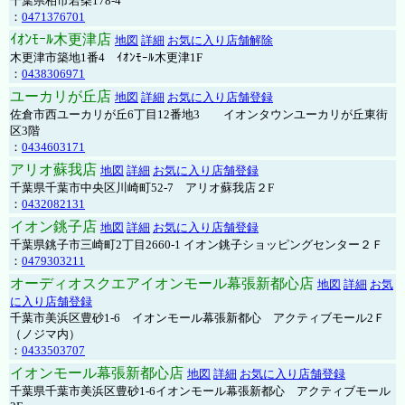
千葉県柏市若柴178-4
：
0471376701
ｲｵﾝﾓｰﾙ木更津店
地図
詳細
お気に入り店舗解除
木更津市築地1番4 ｲｵﾝﾓｰﾙ木更津1F
：
0438306971
ユーカリが丘店
地図
詳細
お気に入り店舗登録
佐倉市西ユーカリが丘6丁目12番地3 イオンタウンユーカリが丘東街
区3階
：
0434603171
アリオ蘇我店
地図
詳細
お気に入り店舗登録
千葉県千葉市中央区川崎町52-7 アリオ蘇我店２F
：
0432082131
イオン銚子店
地図
詳細
お気に入り店舗登録
千葉県銚子市三崎町2丁目2660-1 イオン銚子ショッピングセンター２Ｆ
：
0479303211
オーディオスクエアイオンモール幕張新都心店
地図
詳細
お気
に入り店舗登録
千葉市美浜区豊砂1-6 イオンモール幕張新都心 アクティブモール2Ｆ
（ノジマ内）
：
0433503707
イオンモール幕張新都心店
地図
詳細
お気に入り店舗登録
千葉県千葉市美浜区豊砂1-6イオンモール幕張新都心 アクティブモール