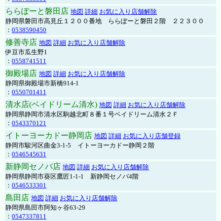
ららぽーと磐田店
地図
詳細
お気に入り店舗解除
静岡県磐田市高見丘１２００番地 ららぽーと磐田２階 ２２３００
：
0538590450
修善寺店
地図
詳細
お気に入り店舗解除
伊豆市瓜生野1
：
0558741511
御殿場店
地図
詳細
お気に入り店舗解除
静岡県御殿場市新橋914-1
：
0550701411
清水店(ベイドリーム清水)
地図
詳細
お気に入り店舗解除
静岡県静岡市清水区駒越北町８番１号ベイドリーム清水２Ｆ
：
0543370121
イトーヨーカドー静岡店
地図
詳細
お気に入り店舗登録
静岡市駿河区曲金3-1-5 イトーヨーカドー静岡２階
：
0546545631
新静岡セノバ店
地図
詳細
お気に入り店舗解除
静岡県静岡市葵区鷹匠1-1-1 新静岡セノバ4階
：
0546533301
島田店
地図
詳細
お気に入り店舗解除
静岡県島田市阿知ヶ谷63-29
：
0547337811