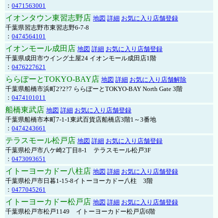
：
0471563001
イオンタウン東習志野店
地図
詳細
お気に入り店舗登録
千葉県習志野市東習志野6-7-8
：
0474564101
イオンモール成田店
地図
詳細
お気に入り店舗登録
千葉県成田市ウイング土屋24 イオンモール成田店1階
：
0476227621
ららぽーとTOKYO-BAY店
地図
詳細
お気に入り店舗解除
千葉県船橋市浜町2?2?7 ららぽーとTOKYO-BAY North Gate 3階
：
0474101011
船橋東武店
地図
詳細
お気に入り店舗登録
千葉県船橋市本町7-1-1東武百貨店船橋店3階1～3番地
：
0474243661
テラスモール松戸店
地図
詳細
お気に入り店舗登録
千葉県松戸市八ケ崎2丁目8-1 テラスモール松戸3F
：
0473093651
イトーヨーカドー八柱店
地図
詳細
お気に入り店舗登録
千葉県松戸市日暮1-15-8イトーヨーカドー八柱 3階
：
0477045261
イトーヨーカドー松戸店
地図
詳細
お気に入り店舗登録
千葉県松戸市松戸1149 イトーヨーカドー松戸店6階