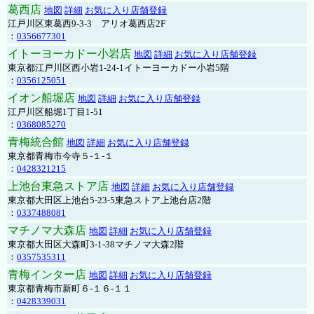
葛西店
地図
詳細
お気に入り店舗登録
江戸川区東葛西9-3-3 アリオ葛西店2F
：
0356677301
イトーヨーカドー小岩店
地図
詳細
お気に入り店舗登録
東京都江戸川区西小岩1-24-1イトーヨーカドー小岩5階
：
0356125051
イオン船堀店
地図
詳細
お気に入り店舗登録
江戸川区船堀1丁目1-51
：
0368085270
青梅統合館
地図
詳細
お気に入り店舗登録
東京都青梅市今寺５-１-１
：
0428321215
上池台東急ストア店
地図
詳細
お気に入り店舗登録
東京都大田区上池台5-23-5東急ストア上池台店2階
：
0337488081
マチノマ大森店
地図
詳細
お気に入り店舗登録
東京都大田区大森町3-1-38マチノマ大森2階
：
0357535311
青梅インター店
地図
詳細
お気に入り店舗登録
東京都青梅市新町６-１６-１１
：
0428339031