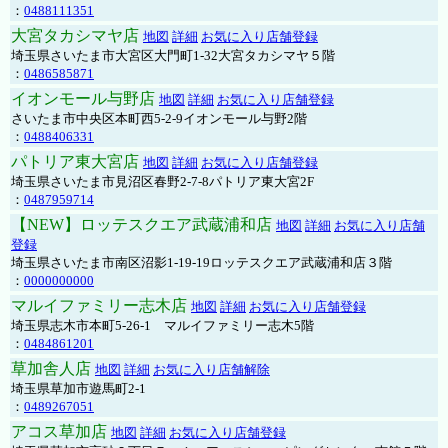
：
0488111351
大宮タカシマヤ店
地図
詳細
お気に入り店舗登録
埼玉県さいたま市大宮区大門町1-32大宮タカシマヤ５階
：
0486585871
イオンモール与野店
地図
詳細
お気に入り店舗登録
さいたま市中央区本町西5-2-9イオンモール与野2階
：
0488406331
パトリア東大宮店
地図
詳細
お気に入り店舗登録
埼玉県さいたま市見沼区春野2-7-8パトリア東大宮2F
：
0487959714
【NEW】ロッテスクエア武蔵浦和店
地図
詳細
お気に入り店舗
登録
埼玉県さいたま市南区沼影1-19-19ロッテスクエア武蔵浦和店３階
：
0000000000
マルイファミリー志木店
地図
詳細
お気に入り店舗登録
埼玉県志木市本町5-26-1 マルイファミリー志木5階
：
0484861201
草加舎人店
地図
詳細
お気に入り店舗解除
埼玉県草加市遊馬町2-1
：
0489267051
アコス草加店
地図
詳細
お気に入り店舗登録