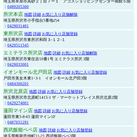
埼玉県草加市高砂２丁目７ー１ アコスショッピングセンター南館５階
：
0489205360
所沢本店
地図
詳細
お気に入り店舗解除
埼玉県所沢市小手指台5番地の4
：
0429031481
東所沢店
地図
詳細
お気に入り店舗登録
埼玉県所沢市東所沢和田３-１２-１
：
0429511545
エミテラス所沢店
地図
詳細
お気に入り店舗解除
埼玉県所沢市東住吉10番1号 エミテラス所沢 3階
：
0429033001
イオンモール北戸田店
地図
詳細
お気に入り店舗登録
戸田市美女木東1ｰ3‐1 イオンモール北戸田3階
：
0484300201
所沢北原店
地図
詳細
お気に入り店舗登録
埼玉県所沢市北原町1415-1 ザ・マーケットプレイス所沢北原2階
：
0429274001
蓮田マイン店
地図
詳細
お気に入り店舗登録
蓮田市東5-8-65 蓮田マイン1F
：
0487651291
西武飯能ペペ店
地図
詳細
お気に入り店舗登録
埼玉県飯能市仲町11-21 西武飯能ペペ3階