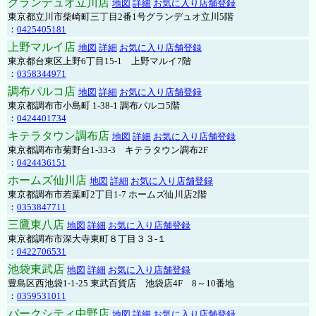
グランデュオ立川店
地図
詳細
お気に入り店舗登録
東京都立川市柴崎町三丁目2番1号グランデュオ立川5階
：
0425405181
上野マルイ店
地図
詳細
お気に入り店舗登録
東京都台東区上野6丁目15-1 上野マルイ7階
：
0358344971
調布パルコ店
地図
詳細
お気に入り店舗登録
東京都調布市小島町 1-38-1 調布パルコ5階
：
0424401734
キテラタウン調布店
地図
詳細
お気に入り店舗登録
東京都調布市菊野台1-33-3 キテラタウン調布2F
：
0424436151
ホームズ仙川店
地図
詳細
お気に入り店舗登録
東京都調布市若葉町2丁目1-7 ホームズ仙川店2階
：
0353847711
三鷹東八店
地図
詳細
お気に入り店舗登録
東京都調布市深大寺東町８丁目３３-１
：
0422706531
池袋東武店
地図
詳細
お気に入り店舗登録
豊島区西池袋1-1-25 東武百貨店 池袋店4F 8～10番地
：
0359531011
パークシティ中野店
地図
詳細
お気に入り店舗登録