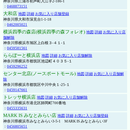
神奈川県三浦市初声町入江字2-186-1
：
0468873151
大和店
地図
詳細
お気に入り店舗登録
神奈川県大和市深見台1-1-18
：
0462005021
横浜四季の森店(横浜四季の森フォレオ)
地図
詳細
お気に入り店
舗解除
神奈川県横浜市旭区上白根３-４１-１
：
0459581561
ららぽーと横浜店
地図
詳細
お気に入り店舗解除
神奈川県横浜市都筑区池辺町４０３５-１
：
0459296252
センター北店(ノースポートモール)
地図
詳細
お気に入り店舗解
除
神奈川県横浜市都筑区中川中央１-25-１
：
0459147661
トレッサ横浜店
地図
詳細
お気に入り店舗解除
神奈川県横浜市港北区師岡町700番地
：
0455335631
MARK IS みなとみらい店
地図
詳細
お気に入り店舗登録
神奈川県横浜市みなとみらい3-5-1 MARK IS みなとみらい3F
：
0456805651