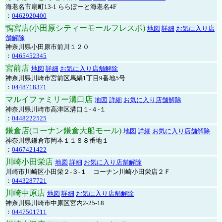
海老名市扇町13-1 ららぽーと海老名4F
：
0462920400
鴨宮店(小田原シティーモールフレスポ)
地図
詳細
お気に入り店
舗解除
神奈川県小田原市前川１２０
：
0465452345
宮前店
地図
詳細
お気に入り店舗解除
神奈川県川崎市宮前区馬絹1丁目9番地5号
：
0448718371
マルイファミリー溝口店
地図
詳細
お気に入り店舗解除
神奈川県川崎市高津区溝口１-４-１
：
0448222525
鎌倉店(コーナン鎌倉大船モール)
地図
詳細
お気に入り店舗解除
神奈川県鎌倉市岡本１１８８番地１
：
0467421422
川崎小田栄店
地図
詳細
お気に入り店舗解除
川崎市川崎区小田栄２‐３‐１ コーナン川崎小田栄店２Ｆ
：
0443287721
川崎中原店
地図
詳細
お気に入り店舗解除
神奈川県川崎市中原区宮内2-25-18
：
0447501711