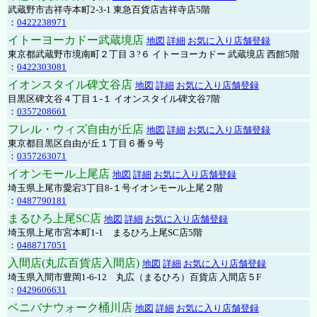
武蔵野市吉祥寺本町2-3-1 東急百貨店吉祥寺店5階
：
0422238971
イトーヨーカドー武蔵境店
地図
詳細
お気に入り店舗登録
東京都武蔵野市境南町２丁目３?６ イトーヨーカドー 武蔵境店 西館5階
：
0422303081
イオンスタイル碑文谷店
地図
詳細
お気に入り店舗登録
目黒区碑文谷４丁目１-１ イオンスタイル碑文谷7階
：
0357208661
フレル・ウィズ自由が丘店
地図
詳細
お気に入り店舗登録
東京都目黒区自由が丘１丁目６番９号
：
0357263071
イオンモール上尾店
地図
詳細
お気に入り店舗登録
埼玉県上尾市愛宕3丁目8-１号イオンモール上尾２階
：
0487790181
まるひろ上尾SC店
地図
詳細
お気に入り店舗登録
埼玉県上尾市宮本町1-1 まるひろ上尾SC店5階
：
0488717051
入間店(丸広百貨店入間店)
地図
詳細
お気に入り店舗登録
埼玉県入間市豊岡1-6-12 丸広（まるひろ）百貨店 入間店５F
：
0429606631
ベニバナウォーク桶川店
地図
詳細
お気に入り店舗登録