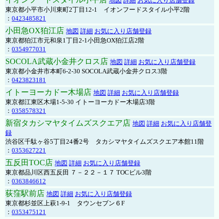
地図
詳細
お気に入り店舗登録
東京都小平市小川東町2丁目12-1 イオンフードスタイル小平2階
：
0423485821
小田急OX狛江店
地図
詳細
お気に入り店舗登録
東京都狛江市元和泉1丁目2-1小田急OX狛江店2階
：
0354977031
SOCOLA武蔵小金井クロス店
地図
詳細
お気に入り店舗登録
東京都小金井市本町6-2-30 SOCOLA武蔵小金井クロス3階
：
0423823181
イトーヨーカドー木場店
地図
詳細
お気に入り店舗登録
東京都江東区木場1-5-30 イトーヨーカドー木場店3階
：
0358578321
新宿タカシマヤタイムズスクエア店
地図
詳細
お気に入り店舗登
録
渋谷区千駄ヶ谷5丁目24番2号 タカシマヤタイムズスクエア本館11階
：
0353627221
五反田TOC店
地図
詳細
お気に入り店舗登録
東京都品川区西五反田 ７－２２－１７ TOCビル3階
：
0363846612
荻窪駅前店
地図
詳細
お気に入り店舗登録
東京都杉並区上萩1-9-1 タウンセブン６F
：
0353475121