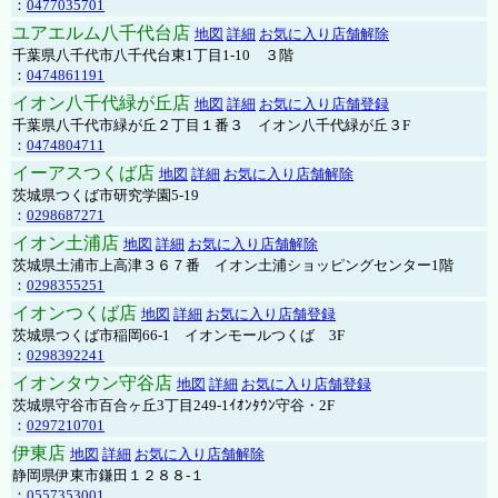
：
0477035701
ユアエルム八千代台店
地図
詳細
お気に入り店舗解除
千葉県八千代市八千代台東1丁目1-10 ３階
：
0474861191
イオン八千代緑が丘店
地図
詳細
お気に入り店舗登録
千葉県八千代市緑が丘２丁目１番３ イオン八千代緑が丘３F
：
0474804711
イーアスつくば店
地図
詳細
お気に入り店舗解除
茨城県つくば市研究学園5-19
：
0298687271
イオン土浦店
地図
詳細
お気に入り店舗解除
茨城県土浦市上高津３６７番 イオン土浦ショッピングセンター1階
：
0298355251
イオンつくば店
地図
詳細
お気に入り店舗登録
茨城県つくば市稲岡66-1 イオンモールつくば 3F
：
0298392241
イオンタウン守谷店
地図
詳細
お気に入り店舗登録
茨城県守谷市百合ヶ丘3丁目249-1ｲｵﾝﾀｳﾝ守谷・2F
：
0297210701
伊東店
地図
詳細
お気に入り店舗解除
静岡県伊東市鎌田１２８８-１
：
0557353001