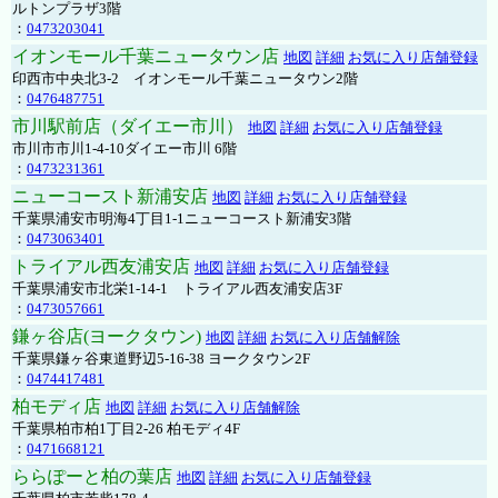
ルトンプラザ3階
：
0473203041
イオンモール千葉ニュータウン店
地図
詳細
お気に入り店舗登録
印西市中央北3-2 イオンモール千葉ニュータウン2階
：
0476487751
市川駅前店（ダイエー市川）
地図
詳細
お気に入り店舗登録
市川市市川1-4-10ダイエー市川 6階
：
0473231361
ニューコースト新浦安店
地図
詳細
お気に入り店舗登録
千葉県浦安市明海4丁目1-1ニューコースト新浦安3階
：
0473063401
トライアル西友浦安店
地図
詳細
お気に入り店舗登録
千葉県浦安市北栄1-14-1 トライアル西友浦安店3F
：
0473057661
鎌ヶ谷店(ヨークタウン)
地図
詳細
お気に入り店舗解除
千葉県鎌ヶ谷東道野辺5-16-38 ヨークタウン2F
：
0474417481
柏モディ店
地図
詳細
お気に入り店舗解除
千葉県柏市柏1丁目2-26 柏モディ4F
：
0471668121
ららぽーと柏の葉店
地図
詳細
お気に入り店舗登録