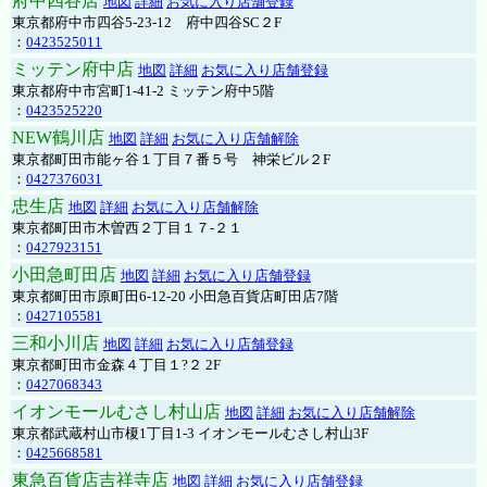
府中四谷店
地図
詳細
お気に入り店舗登録
東京都府中市四谷5-23-12 府中四谷SC２F
：
0423525011
ミッテン府中店
地図
詳細
お気に入り店舗登録
東京都府中市宮町1-41-2 ミッテン府中5階
：
0423525220
NEW鶴川店
地図
詳細
お気に入り店舗解除
東京都町田市能ヶ谷１丁目７番５号 神栄ビル２F
：
0427376031
忠生店
地図
詳細
お気に入り店舗解除
東京都町田市木曽西２丁目１７-２１
：
0427923151
小田急町田店
地図
詳細
お気に入り店舗登録
東京都町田市原町田6-12-20 小田急百貨店町田店7階
：
0427105581
三和小川店
地図
詳細
お気に入り店舗登録
東京都町田市金森４丁目１?２ 2F
：
0427068343
イオンモールむさし村山店
地図
詳細
お気に入り店舗解除
東京都武蔵村山市榎1丁目1-3 イオンモールむさし村山3F
：
0425668581
東急百貨店吉祥寺店
地図
詳細
お気に入り店舗登録