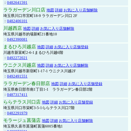
：
0482641591
ララガーデン川口店
地図
詳細
お気に入り店舗解除
埼玉県川口市宮町18-9 ララガーデン川口 2F
：
0482406101
川越西店
地図
詳細
お気に入り店舗解除
埼玉県川越市的場新町21番地10
：
0492390081
まるひろ川越店
地図
詳細
お気に入り店舗登録
川越市新富町2-6-1まるひろ川越6階
：
0492272021
ウニクス川越店
地図
詳細
お気に入り店舗解除
埼玉県川越市新宿町1-17-1 ウニクス川越2F
：
0492491551
ララガーデン春日部店
地図
詳細
お気に入り店舗登録
埼玉県春日部市南1丁目1-1 ララガーデン春日部2階
：
0487317411
ららテラス川口店
地図
詳細
お気に入り店舗登録
埼玉県川口市栄町3-5-1ららテラス川口7階
：
0482291979
モラージュ菖蒲店
地図
詳細
お気に入り店舗解除
埼玉県久喜市菖蒲町菖蒲6005番地1