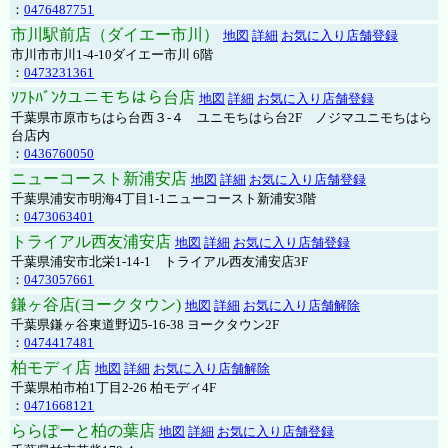
：
0476487751
市川駅前店（ダイエー市川）
地図
詳細
お気に入り店舗登録
市川市市川1-4-10ダイエー市川 6階
：
0473231361
ｿﾌﾄﾊﾞﾝｸユニモちはら台店
地図
詳細
お気に入り店舗登録
千葉県市原市ちはら台西３-４ ユニモちはら台2F ノジマユニモちはら
台店内
：
0436760050
ニューコースト新浦安店
地図
詳細
お気に入り店舗登録
千葉県浦安市明海4丁目1-1ニューコースト新浦安3階
：
0473063401
トライアル西友浦安店
地図
詳細
お気に入り店舗登録
千葉県浦安市北栄1-14-1 トライアル西友浦安店3F
：
0473057661
鎌ヶ谷店(ヨークタウン)
地図
詳細
お気に入り店舗解除
千葉県鎌ヶ谷東道野辺5-16-38 ヨークタウン2F
：
0474417481
柏モディ店
地図
詳細
お気に入り店舗解除
千葉県柏市柏1丁目2-26 柏モディ4F
：
0471668121
ららぽーと柏の葉店
地図
詳細
お気に入り店舗登録