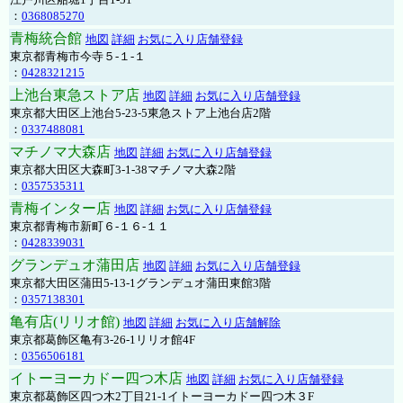
：
0368085270
青梅統合館
地図
詳細
お気に入り店舗登録
東京都青梅市今寺５-１-１
：
0428321215
上池台東急ストア店
地図
詳細
お気に入り店舗登録
東京都大田区上池台5-23-5東急ストア上池台店2階
：
0337488081
マチノマ大森店
地図
詳細
お気に入り店舗登録
東京都大田区大森町3-1-38マチノマ大森2階
：
0357535311
青梅インター店
地図
詳細
お気に入り店舗登録
東京都青梅市新町６-１６-１１
：
0428339031
グランデュオ蒲田店
地図
詳細
お気に入り店舗登録
東京都大田区蒲田5-13-1グランデュオ蒲田東館3階
：
0357138301
亀有店(リリオ館)
地図
詳細
お気に入り店舗解除
東京都葛飾区亀有3-26-1リリオ館4F
：
0356506181
イトーヨーカドー四つ木店
地図
詳細
お気に入り店舗登録
東京都葛飾区四つ木2丁目21-1イトーヨーカドー四つ木３F