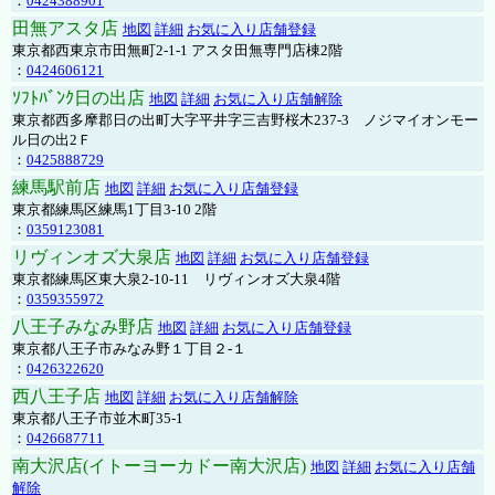
：
0424388901
田無アスタ店
地図
詳細
お気に入り店舗登録
東京都西東京市田無町2-1-1 アスタ田無専門店棟2階
：
0424606121
ｿﾌﾄﾊﾞﾝｸ日の出店
地図
詳細
お気に入り店舗解除
東京都西多摩郡日の出町大字平井字三吉野桜木237-3 ノジマイオンモー
ル日の出2Ｆ
：
0425888729
練馬駅前店
地図
詳細
お気に入り店舗登録
東京都練馬区練馬1丁目3-10 2階
：
0359123081
リヴィンオズ大泉店
地図
詳細
お気に入り店舗登録
東京都練馬区東大泉2-10-11 リヴィンオズ大泉4階
：
0359355972
八王子みなみ野店
地図
詳細
お気に入り店舗登録
東京都八王子市みなみ野１丁目２-１
：
0426322620
西八王子店
地図
詳細
お気に入り店舗解除
東京都八王子市並木町35-1
：
0426687711
南大沢店(イトーヨーカドー南大沢店)
地図
詳細
お気に入り店舗
解除