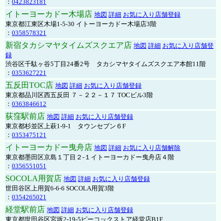
：
0423823181
イトーヨーカドー木場店
地図
詳細
お気に入り店舗登録
東京都江東区木場1-5-30 イトーヨーカドー木場店3階
：
0358578321
新宿タカシマヤタイムズスクエア店
地図
詳細
お気に入り店舗登
録
渋谷区千駄ヶ谷5丁目24番2号 タカシマヤタイムズスクエア本館11階
：
0353627221
五反田TOC店
地図
詳細
お気に入り店舗登録
東京都品川区西五反田 ７－２２－１７ TOCビル3階
：
0363846612
荻窪駅前店
地図
詳細
お気に入り店舗登録
東京都杉並区上萩1-9-1 タウンセブン６F
：
0353475121
イトーヨーカドー曳舟店
地図
詳細
お気に入り店舗解除
東京都墨田区京島１丁目２-１イトーヨーカドー曳舟店４階
：
0356551051
SOCOLA用賀店
地図
詳細
お気に入り店舗登録
世田谷区上用賀6-6-6 SOCOLA用賀3階
：
0354265021
経堂駅前店
地図
詳細
お気に入り店舗登録
東京都世田谷区宮坂2-19-5ピーコックストア経堂店B1F