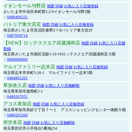
イオンモール与野店
地図
詳細
お気に入り店舗登録
さいたま市中央区本町西5-2-9イオンモール与野2階
：
0488406331
パトリア東大宮店
地図
詳細
お気に入り店舗登録
埼玉県さいたま市見沼区春野2-7-8パトリア東大宮2F
：
0487959714
【NEW】ロッテスクエア武蔵浦和店
地図
詳細
お気に入り店舗
登録
埼玉県さいたま市南区沼影1-19-19ロッテスクエア武蔵浦和店３階
：
0000000000
マルイファミリー志木店
地図
詳細
お気に入り店舗登録
埼玉県志木市本町5-26-1 マルイファミリー志木5階
：
0484861201
草加舎人店
地図
詳細
お気に入り店舗解除
埼玉県草加市遊馬町2-1
：
0489267051
アコス草加店
地図
詳細
お気に入り店舗登録
埼玉県草加市高砂２丁目７ー１ アコスショッピングセンター南館５階
：
0489205360
所沢本店
地図
詳細
お気に入り店舗解除
埼玉県所沢市小手指台5番地の4