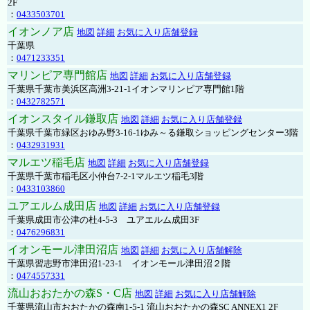
2F
：
0433503701
イオンノア店
地図
詳細
お気に入り店舗登録
千葉県
：
0471233351
マリンピア専門館店
地図
詳細
お気に入り店舗登録
千葉県千葉市美浜区高洲3-21-1イオンマリンピア専門館1階
：
0432782571
イオンスタイル鎌取店
地図
詳細
お気に入り店舗登録
千葉県千葉市緑区おゆみ野3-16-1ゆみ～る鎌取ショッピングセンター3階
：
0432931931
マルエツ稲毛店
地図
詳細
お気に入り店舗登録
千葉県千葉市稲毛区小仲台7-2-1マルエツ稲毛3階
：
0433103860
ユアエルム成田店
地図
詳細
お気に入り店舗登録
千葉県成田市公津の杜4-5-3 ユアエルム成田3F
：
0476296831
イオンモール津田沼店
地図
詳細
お気に入り店舗解除
千葉県習志野市津田沼1-23-1 イオンモール津田沼２階
：
0474557331
流山おおたかの森S・C店
地図
詳細
お気に入り店舗解除
千葉県流山市おおたかの森南1-5-1 流山おおたかの森SC ANNEX1 2F