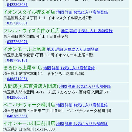
：
0422303081
イオンスタイル碑文谷店
地図
詳細
お気に入り店舗登録
目黒区碑文谷４丁目１-１ イオンスタイル碑文谷7階
：
0357208661
フレル・ウィズ自由が丘店
地図
詳細
お気に入り店舗登録
東京都目黒区自由が丘１丁目６番９号
：
0357263071
イオンモール上尾店
地図
詳細
お気に入り店舗登録
埼玉県上尾市愛宕3丁目8-１号イオンモール上尾２階
：
0487790181
まるひろ上尾SC店
地図
詳細
お気に入り店舗登録
埼玉県上尾市宮本町1-1 まるひろ上尾SC店5階
：
0488717051
入間店(丸広百貨店入間店)
地図
詳細
お気に入り店舗登録
埼玉県入間市豊岡1-6-12 丸広（まるひろ）百貨店 入間店５F
：
0429606631
ベニバナウォーク桶川店
地図
詳細
お気に入り店舗登録
埼玉県桶川市下日出東二丁目15番1 ベニバナウォーク桶川1階
：
0487895561
イオンモール川口前川店
地図
詳細
お気に入り店舗解除
埼玉県川口市前川 1-1-11-3003