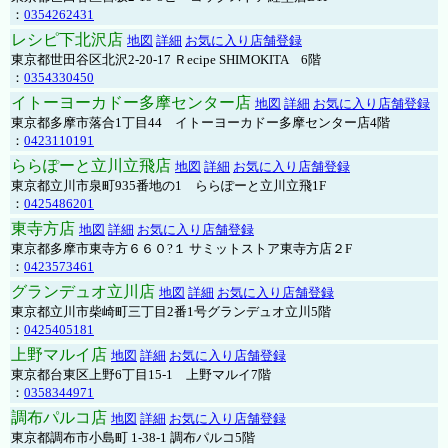
：
0354262431
レシピ下北沢店
地図
詳細
お気に入り店舗登録
東京都世田谷区北沢2-20-17 Ｒecipe SHIMOKITA 6階
：
0354330450
イトーヨーカドー多摩センター店
地図
詳細
お気に入り店舗登録
東京都多摩市落合1丁目44 イトーヨーカドー多摩センター店4階
：
0423110191
ららぽーと立川立飛店
地図
詳細
お気に入り店舗登録
東京都立川市泉町935番地の1 ららぽーと立川立飛1F
：
0425486201
東寺方店
地図
詳細
お気に入り店舗登録
東京都多摩市東寺方６６０?１ サミットストア東寺方店２F
：
0423573461
グランデュオ立川店
地図
詳細
お気に入り店舗登録
東京都立川市柴崎町三丁目2番1号グランデュオ立川5階
：
0425405181
上野マルイ店
地図
詳細
お気に入り店舗登録
東京都台東区上野6丁目15-1 上野マルイ7階
：
0358344971
調布パルコ店
地図
詳細
お気に入り店舗登録
東京都調布市小島町 1-38-1 調布パルコ5階