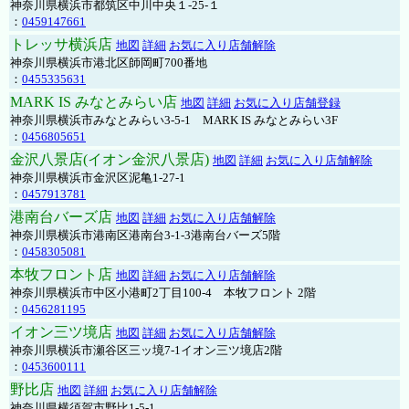
神奈川県横浜市都筑区中川中央１-25-１
：
0459147661
トレッサ横浜店
地図
詳細
お気に入り店舗解除
神奈川県横浜市港北区師岡町700番地
：
0455335631
MARK IS みなとみらい店
地図
詳細
お気に入り店舗登録
神奈川県横浜市みなとみらい3-5-1 MARK IS みなとみらい3F
：
0456805651
金沢八景店(イオン金沢八景店)
地図
詳細
お気に入り店舗解除
神奈川県横浜市金沢区泥亀1-27-1
：
0457913781
港南台バーズ店
地図
詳細
お気に入り店舗解除
神奈川県横浜市港南区港南台3-1-3港南台バーズ5階
：
0458305081
本牧フロント店
地図
詳細
お気に入り店舗解除
神奈川県横浜市中区小港町2丁目100-4 本牧フロント 2階
：
0456281195
イオン三ツ境店
地図
詳細
お気に入り店舗解除
神奈川県横浜市瀬谷区三ッ境7-1イオン三ツ境店2階
：
0453600111
野比店
地図
詳細
お気に入り店舗解除
神奈川県横須賀市野比1-5-1