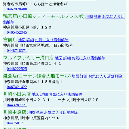
海老名市扇町13-1 ららぽーと海老名4F
：
0462920400
鴨宮店(小田原シティーモールフレスポ)
地図
詳細
お気に入り店
舗解除
神奈川県小田原市前川１２０
：
0465452345
宮前店
地図
詳細
お気に入り店舗解除
神奈川県川崎市宮前区馬絹1丁目9番地5号
：
0448718371
マルイファミリー溝口店
地図
詳細
お気に入り店舗解除
神奈川県川崎市高津区溝口１-４-１
：
0448222525
鎌倉店(コーナン鎌倉大船モール)
地図
詳細
お気に入り店舗解除
神奈川県鎌倉市岡本１１８８番地１
：
0467421422
川崎小田栄店
地図
詳細
お気に入り店舗解除
川崎市川崎区小田栄２‐３‐１ コーナン川崎小田栄店２Ｆ
：
0443287721
川崎中原店
地図
詳細
お気に入り店舗解除
神奈川県川崎市中原区宮内2-25-18
：
0447501711