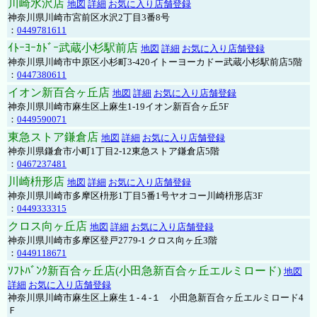
川崎水沢店
地図
詳細
お気に入り店舗登録
神奈川県川崎市宮前区水沢2丁目3番8号
：
0449781611
ｲﾄｰﾖｰｶﾄﾞｰ武蔵小杉駅前店
地図
詳細
お気に入り店舗登録
神奈川県川崎市中原区小杉町3-420イトーヨーカドー武蔵小杉駅前店5階
：
0447380611
イオン新百合ヶ丘店
地図
詳細
お気に入り店舗登録
神奈川県川崎市麻生区上麻生1-19イオン新百合ヶ丘5F
：
0449590071
東急ストア鎌倉店
地図
詳細
お気に入り店舗登録
神奈川県鎌倉市小町1丁目2-12東急ストア鎌倉店5階
：
0467237481
川崎枡形店
地図
詳細
お気に入り店舗登録
神奈川県川崎市多摩区枡形1丁目5番1号ヤオコー川崎枡形店3F
：
0449333315
クロス向ヶ丘店
地図
詳細
お気に入り店舗登録
神奈川県川崎市多摩区登戸2779-1 クロス向ヶ丘3階
：
0449118671
ｿﾌﾄﾊﾞﾝｸ新百合ヶ丘店(小田急新百合ヶ丘エルミロード)
地図
詳細
お気に入り店舗登録
神奈川県川崎市麻生区上麻生１-４-１ 小田急新百合ヶ丘エルミロード4
Ｆ