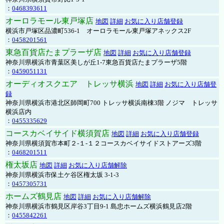
：
0468393611
オーロラモール東戸塚店
地図
詳細
お気に入り店舗登録
横浜市戸塚区品濃町536-1 オーロラモール東戸塚アネックス2F
：
0458201561
東急百貨店たまプラーザ店
地図
詳細
お気に入り店舗登録
神奈川県横浜市青葉区美しが丘1-7東急百貨店たまプラーザ5階
：
0459051131
オーディオスクエア トレッサ横浜
地図
詳細
お気に入り店舗登
録
神奈川県横浜市港北区師岡町700 トレッサ横浜南棟3階 ノジマ トレッサ
横浜店内
：
0455335629
コースカベイサイド横須賀店
地図
詳細
お気に入り店舗登録
神奈川県横須賀市本町２-１-１２コースカベイサイドストアーズ3階
：
0468201511
権太坂店
地図
詳細
お気に入り店舗解除
神奈川県横浜市保土ケ谷区権太坂 3-1-3
：
0457305731
ホームズ鶴見店
地図
詳細
お気に入り店舗解除
神奈川県横浜市鶴見区岸谷3丁目9-1 島忠ホームズ横浜鶴見店2階
：
0455842261