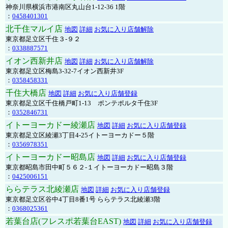
神奈川県横浜市港南区丸山台1-12-36 1階
：
0458401301
北千住マルイ店
地図
詳細
お気に入り店舗解除
東京都足立区千住３-９２
：
0338887571
イオン西新井店
地図
詳細
お気に入り店舗解除
東京都足立区梅島3-32-7イオン西新井3F
：
0358458331
千住大橋店
地図
詳細
お気に入り店舗登録
東京都足立区千住橋戸町1-13 ポンテポルタ千住3F
：
0352846731
イトーヨーカドー綾瀬店
地図
詳細
お気に入り店舗登録
東京都足立区綾瀬3丁目4-25イトーヨーカドー５階
：
0356978351
イトーヨーカドー昭島店
地図
詳細
お気に入り店舗登録
東京都昭島市田中町５６２-１イトーヨーカドー昭島３階
：
0425006151
ららテラス北綾瀬店
地図
詳細
お気に入り店舗登録
東京都足立区谷中4丁目8番1号 ららテラス北綾瀬3階
：
0368025361
若葉台店(フレスポ若葉台EAST)
地図
詳細
お気に入り店舗登録