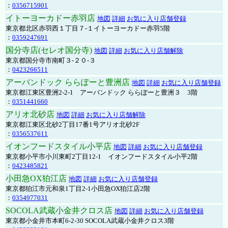
：
0356715901
イトーヨーカドー赤羽店
地図
詳細
お気に入り店舗登録
東京都北区赤羽西１丁目７-１イトーヨーカドー赤羽5階
：
0359247691
国分寺店(セレオ国分寺)
地図
詳細
お気に入り店舗解除
東京都国分寺市南町３-２０-３
：
0423266511
アーバンドック ららぽーと豊洲店
地図
詳細
お気に入り店舗登録
東京都江東区豊洲2-2-1 アーバンドック ららぽーと豊洲３ 3階
：
0351441660
アリオ北砂店
地図
詳細
お気に入り店舗解除
東京都江東区北砂2丁目17番1号アリオ北砂2F
：
0356537611
イオンフードスタイル小平店
地図
詳細
お気に入り店舗登録
東京都小平市小川東町2丁目12-1 イオンフードスタイル小平2階
：
0423485821
小田急OX狛江店
地図
詳細
お気に入り店舗登録
東京都狛江市元和泉1丁目2-1小田急OX狛江店2階
：
0354977031
SOCOLA武蔵小金井クロス店
地図
詳細
お気に入り店舗登録
東京都小金井市本町6-2-30 SOCOLA武蔵小金井クロス3階