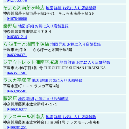
：
0427755770
そよら湘南茅ヶ崎店
地図
詳細
お気に入り店舗登録
神奈川県茅ヶ崎市茅ヶ崎2‐7‐71 そよら湘南茅ヶ崎３F
：
0467846080
秦野店
地図
詳細
お気に入り店舗登録
神奈川県秦野市曽屋４７８４
：
0463831214
ららぽーと湘南平塚店
地図
詳細
お気に入り店舗登録
平塚市天沼10-1 ららぽーと湘南平塚3階
：
0463204371
ジアウトレット湘南平塚店
地図
詳細
お気に入り店舗登録
平塚市大神8丁目1番1号 THE OUTLETS SHONAN HIRATSUKA
：
0463511581
ラスカ平塚店
地図
詳細
お気に入り店舗登録
平塚市宝町１－１ ラスカ平塚 4階
：
0463205581
藤沢店
地図
詳細
お気に入り店舗解除
神奈川県藤沢市辻堂新町４-１-１
：
0466316377
テラスモール湘南店
地図
詳細
お気に入り店舗解除
神奈川県藤沢市辻堂神台1丁目3番1号 テラスモール湘南4F
：
0466381251