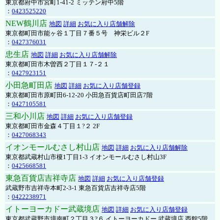
東京都府中市宮町1-41-2 ミッテン府中5階
：
0423525220
NEW鶴川店
地図
詳細
お気に入り店舗解除
東京都町田市能ヶ谷１丁目７番５号 神栄ビル２F
：
0427376031
忠生店
地図
詳細
お気に入り店舗解除
東京都町田市木曽西２丁目１７-２１
：
0427923151
小田急町田店
地図
詳細
お気に入り店舗登録
東京都町田市原町田6-12-20 小田急百貨店町田店7階
：
0427105581
三和小川店
地図
詳細
お気に入り店舗登録
東京都町田市金森４丁目１?２ 2F
：
0427068343
イオンモールむさし村山店
地図
詳細
お気に入り店舗解除
東京都武蔵村山市榎1丁目1-3 イオンモールむさし村山3F
：
0425668581
東急百貨店吉祥寺店
地図
詳細
お気に入り店舗登録
武蔵野市吉祥寺本町2-3-1 東急百貨店吉祥寺店5階
：
0422238971
イトーヨーカドー武蔵境店
地図
詳細
お気に入り店舗登録
東京都武蔵野市境南町２丁目３?６ イトーヨーカドー 武蔵境店 西館5階