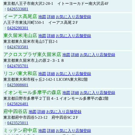
東京都八王子市南大沢2-28-1 イトーヨーカドー南大沢店4F
：
0426533681
イーアス高尾店
地図
詳細
お気に入り店舗登録
八王子市東浅川町550-1 イーアス高尾２F
：
0426290301
東久留米滝山店
地図
詳細
お気に入り店舗登録
東京都東久留米市滝山5丁目2-1
：
0424703581
アクロスプラザ東久留米店
地図
詳細
お気に入り店舗登録
東京都東久留米市上の原２-３-１８
：
0424705701
リコパ東大和店
地図
詳細
お気に入り店舗登録
東京都東大和市桜ヶ丘2-142-1 LICOPA東大和2階
：
0425908601
イオンモール多摩平の森店
地図
詳細
お気に入り店舗登録
東京都日野市多摩平２丁目４-１イオンモール多摩平の森2階
：
0425826481
府中四谷店
地図
詳細
お気に入り店舗登録
東京都府中市四谷5-23-12 府中四谷SC２F
：
0423525011
ミッテン府中店
地図
詳細
お気に入り店舗登録