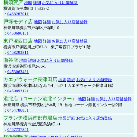
横須賀店
地図
詳細
お気に入り店舗解除
横須賀市平成町3丁目28-2
：
0468287011
戸塚モディ店
地図
詳細
お気に入り店舗登録
神奈川県横浜市戸塚区戸塚町10
：
0458696131
東戸塚西口店
地図
詳細
お気に入り店舗登録
横浜市戸塚区川上町87-8 東戸塚西口プラザ１階
：
0458293811
瀬谷店
地図
詳細
お気に入り店舗登録
横浜市瀬谷区橋戸2-36-1
：
0453063431
カエデウォーク長津田店
地図
詳細
お気に入り店舗登録
横浜市緑区長津田みなみ台4丁目7-1 カエデウォーク長津田1階
：
0459893121
港北店（コーナン港北インター）
地図
詳細
お気に入り店舗登録
神奈川県 横浜市都筑区 折本町 191番地コーナン港北インター店2階
：
0454786851
ブランチ横浜南部市場店
地図
詳細
お気に入り店舗登録
神奈川県横浜市金沢区鳥浜町1-1
：
0457737851