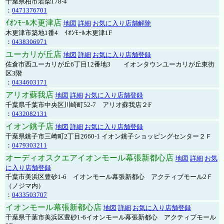
千葉県柏市若柴178-4
：
0471376701
ｲｵﾝﾓｰﾙ木更津店
地図
詳細
お気に入り店舗解除
木更津市築地1番4 ｲｵﾝﾓｰﾙ木更津1F
：
0438306971
ユーカリが丘店
地図
詳細
お気に入り店舗登録
佐倉市西ユーカリが丘6丁目12番地3 イオンタウンユーカリが丘東街
区3階
：
0434603171
アリオ蘇我店
地図
詳細
お気に入り店舗登録
千葉県千葉市中央区川崎町52-7 アリオ蘇我店２F
：
0432082131
イオン銚子店
地図
詳細
お気に入り店舗登録
千葉県銚子市三崎町2丁目2660-1 イオン銚子ショッピングセンター２Ｆ
：
0479303211
オーディオスクエアイオンモール幕張新都心店
地図
詳細
お気
に入り店舗登録
千葉市美浜区豊砂1-6 イオンモール幕張新都心 アクティブモール2Ｆ
（ノジマ内）
：
0433503707
イオンモール幕張新都心店
地図
詳細
お気に入り店舗登録
千葉県千葉市美浜区豊砂1-6イオンモール幕張新都心 アクティブモール