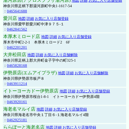
湯河原店(アクロスプラザ湯河原)
地図
詳細
お気に入り店舗登録
神奈川県足柄下郡湯河原町中央1-1617-54
：
0465641688
愛川店
地図
詳細
お気に入り店舗登録
神奈川県愛甲郡愛川町中津９７５-１
：
0462841562
本厚木ミロード店
地図
詳細
お気に入り店舗登録
厚木市中町2-2-1 本厚木ミロード2 6F
：
0462201201
大井松田店
地図
詳細
お気に入り店舗解除
神奈川県足柄上郡大井町金子字中の町325-1
：
0465828168
伊勢原店(エムアイプラザ)
地図
詳細
お気に入り店舗解除
神奈川県伊勢原市板戸８
：
0463911214
イトーヨーカドー伊勢原店
地図
詳細
お気に入り店舗登録
神奈川県伊勢原市桜台1-8-1 イトーヨーカドー伊勢原4階
：
0463920161
海老名マルイ店
地図
詳細
お気に入り店舗登録
神奈川県海老名市中央１丁目６-１海老名マルイ4階
：
0462925181
ららぽーと海老名店
地図
詳細
お気に入り店舗登録