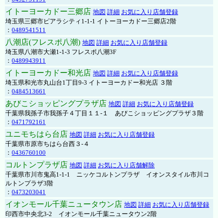
イトーヨーカドー三郷店
地図
詳細
お気に入り店舗登録
埼玉県三郷市ピアラシティ1-1-1 イトーヨーカドー三郷店2階
：
0489541511
八潮店(フレスポ八潮)
地図
詳細
お気に入り店舗登録
埼玉県八潮市大瀬1-1-3 フレスポ八潮3F
：
0489943911
イトーヨーカドー和光店
地図
詳細
お気に入り店舗登録
埼玉県和光市丸山台1丁目9-3 イトーヨーカドー和光店 ３階
：
0484513661
あびこショッピングプラザ店
地図
詳細
お気に入り店舗登録
千葉県我孫子市我孫子４丁目１１-１ あびこショッピングプラザ３階
：
0471792161
ユニモちはら台店
地図
詳細
お気に入り店舗登録
千葉県市原市ちはら台西３-４
：
0436760100
コルトンプラザ店
地図
詳細
お気に入り店舗解除
千葉県市川市鬼高1-1-1 ニッケコルトンプラザ イオンスタイル市川コ
ルトンプラザ3階
：
0473203041
イオンモール千葉ニュータウン店
地図
詳細
お気に入り店舗登録
印西市中央北3-2 イオンモール千葉ニュータウン2階