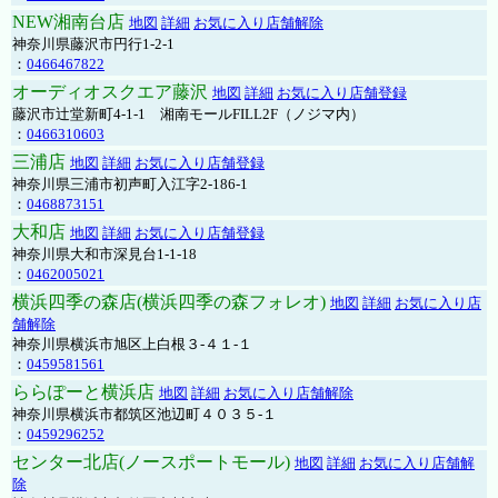
NEW湘南台店
地図
詳細
お気に入り店舗解除
神奈川県藤沢市円行1-2-1
：
0466467822
オーディオスクエア藤沢
地図
詳細
お気に入り店舗登録
藤沢市辻堂新町4-1-1 湘南モールFILL2F（ノジマ内）
：
0466310603
三浦店
地図
詳細
お気に入り店舗登録
神奈川県三浦市初声町入江字2-186-1
：
0468873151
大和店
地図
詳細
お気に入り店舗登録
神奈川県大和市深見台1-1-18
：
0462005021
横浜四季の森店(横浜四季の森フォレオ)
地図
詳細
お気に入り店
舗解除
神奈川県横浜市旭区上白根３-４１-１
：
0459581561
ららぽーと横浜店
地図
詳細
お気に入り店舗解除
神奈川県横浜市都筑区池辺町４０３５-１
：
0459296252
センター北店(ノースポートモール)
地図
詳細
お気に入り店舗解
除