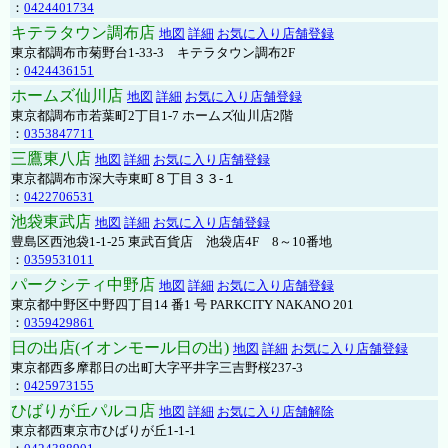
：
0424401734
キテラタウン調布店
地図
詳細
お気に入り店舗登録
東京都調布市菊野台1-33-3 キテラタウン調布2F
：
0424436151
ホームズ仙川店
地図
詳細
お気に入り店舗登録
東京都調布市若葉町2丁目1-7 ホームズ仙川店2階
：
0353847711
三鷹東八店
地図
詳細
お気に入り店舗登録
東京都調布市深大寺東町８丁目３３-１
：
0422706531
池袋東武店
地図
詳細
お気に入り店舗登録
豊島区西池袋1-1-25 東武百貨店 池袋店4F 8～10番地
：
0359531011
パークシティ中野店
地図
詳細
お気に入り店舗登録
東京都中野区中野四丁目14 番1 号 PARKCITY NAKANO 201
：
0359429861
日の出店(イオンモール日の出)
地図
詳細
お気に入り店舗登録
東京都西多摩郡日の出町大字平井字三吉野桜237-3
：
0425973155
ひばりが丘パルコ店
地図
詳細
お気に入り店舗解除
東京都西東京市ひばりが丘1-1-1