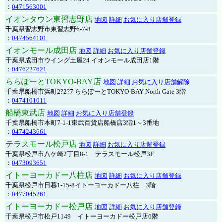
：
0471563001
イオンタウン東習志野店
地図
詳細
お気に入り店舗登録
千葉県習志野市東習志野6-7-8
：
0474564101
イオンモール成田店
地図
詳細
お気に入り店舗登録
千葉県成田市ウイング土屋24 イオンモール成田店1階
：
0476227621
ららぽーとTOKYO-BAY店
地図
詳細
お気に入り店舗解除
千葉県船橋市浜町2?2?7 ららぽーとTOKYO-BAY North Gate 3階
：
0474101011
船橋東武店
地図
詳細
お気に入り店舗登録
千葉県船橋市本町7-1-1東武百貨店船橋店3階1～3番地
：
0474243661
テラスモール松戸店
地図
詳細
お気に入り店舗登録
千葉県松戸市八ケ崎2丁目8-1 テラスモール松戸3F
：
0473093651
イトーヨーカドー八柱店
地図
詳細
お気に入り店舗登録
千葉県松戸市日暮1-15-8イトーヨーカドー八柱 3階
：
0477045261
イトーヨーカドー松戸店
地図
詳細
お気に入り店舗登録
千葉県松戸市松戸1149 イトーヨーカドー松戸店6階