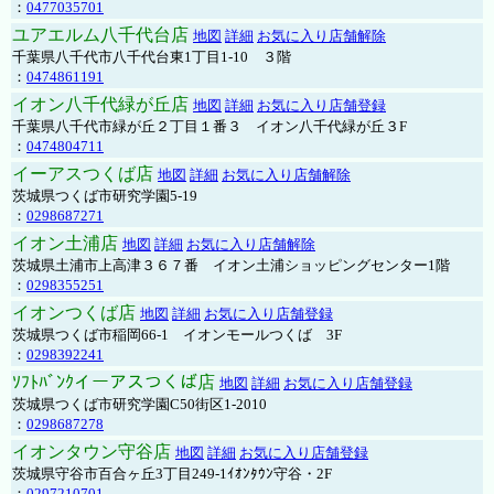
：
0477035701
ユアエルム八千代台店
地図
詳細
お気に入り店舗解除
千葉県八千代市八千代台東1丁目1-10 ３階
：
0474861191
イオン八千代緑が丘店
地図
詳細
お気に入り店舗登録
千葉県八千代市緑が丘２丁目１番３ イオン八千代緑が丘３F
：
0474804711
イーアスつくば店
地図
詳細
お気に入り店舗解除
茨城県つくば市研究学園5-19
：
0298687271
イオン土浦店
地図
詳細
お気に入り店舗解除
茨城県土浦市上高津３６７番 イオン土浦ショッピングセンター1階
：
0298355251
イオンつくば店
地図
詳細
お気に入り店舗登録
茨城県つくば市稲岡66-1 イオンモールつくば 3F
：
0298392241
ｿﾌﾄﾊﾞﾝｸイーアスつくば店
地図
詳細
お気に入り店舗登録
茨城県つくば市研究学園C50街区1-2010
：
0298687278
イオンタウン守谷店
地図
詳細
お気に入り店舗登録
茨城県守谷市百合ヶ丘3丁目249-1ｲｵﾝﾀｳﾝ守谷・2F
：
0297210701