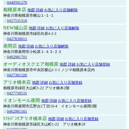
：
0449591270
相模原本店
地図
詳細
お気に入り店舗解除
神奈川県相模原市横山１-１-１
：
0427531516
NEW城山店
地図
詳細
お気に入り店舗解除
神奈川県相模原市緑区向原4-2-3
：
0427830611
座間店
地図
詳細
お気に入り店舗解除
神奈川県座間市小松原１-４３-２３
：
0462981701
オーディオスクエア相模原
地図
詳細
お気に入り店舗登録
神奈川県相模原市中央区横山1-1-1 ノジマ相模原本店内
：
0427301326
アリオ橋本店
地図
詳細
お気に入り店舗登録
相模原市緑区大山町1-22 アリオ橋本2階
：
0427758531
イオンモール座間
地図
詳細
お気に入り店舗登録
神奈川県座間市広野台2丁目10-4 イオンモール座間3階
：
0462981161
ｿﾌﾄﾊﾞﾝｸアリオ橋本店
地図
詳細
お気に入り店舗登録
神奈川県相模原市緑区大山町1-22 アリオ橋本2F