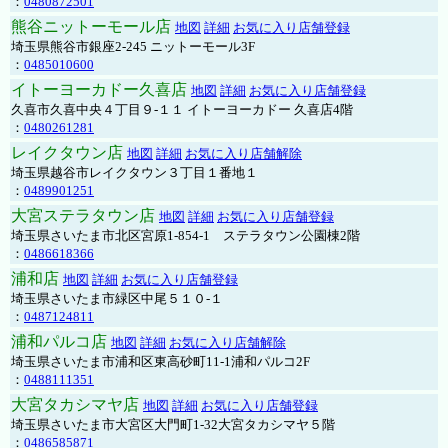
：
0480872501
熊谷ニットーモール店
地図
詳細
お気に入り店舗登録
埼玉県熊谷市銀座2-245 ニットーモール3F
：
0485010600
イトーヨーカドー久喜店
地図
詳細
お気に入り店舗登録
久喜市久喜中央４丁目９-１１ イトーヨーカドー 久喜店4階
：
0480261281
レイクタウン店
地図
詳細
お気に入り店舗解除
埼玉県越谷市レイクタウン３丁目１番地１
：
0489901251
大宮ステラタウン店
地図
詳細
お気に入り店舗登録
埼玉県さいたま市北区宮原1-854-1 ステラタウン公園棟2階
：
0486618366
浦和店
地図
詳細
お気に入り店舗登録
埼玉県さいたま市緑区中尾５１０-１
：
0487124811
浦和パルコ店
地図
詳細
お気に入り店舗解除
埼玉県さいたま市浦和区東高砂町11-1浦和パルコ2F
：
0488111351
大宮タカシマヤ店
地図
詳細
お気に入り店舗登録
埼玉県さいたま市大宮区大門町1-32大宮タカシマヤ５階
：
0486585871