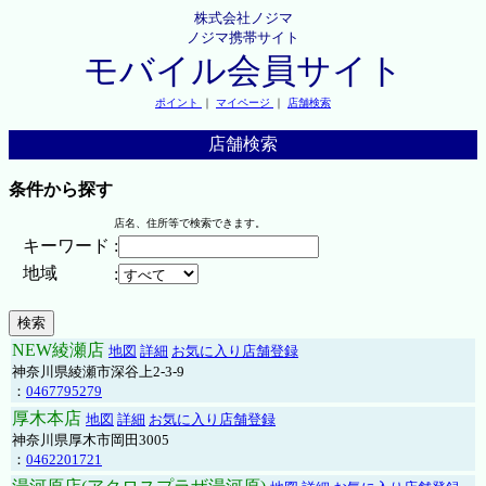
株式会社ノジマ
ノジマ携帯サイト
モバイル会員サイト
ポイント
｜
マイページ
｜
店舗検索
店舗検索
条件から探す
店名、住所等で検索できます。
キーワード
:
地域
:
NEW綾瀬店
地図
詳細
お気に入り店舗登録
神奈川県綾瀬市深谷上2-3-9
：
0467795279
厚木本店
地図
詳細
お気に入り店舗登録
神奈川県厚木市岡田3005
：
0462201721