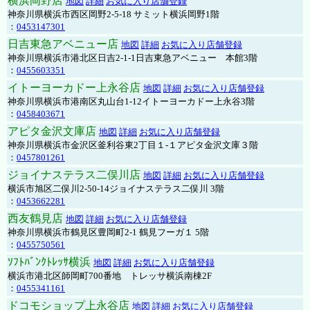
横浜岡野店
地図
詳細
お気に入り店舗登録
神奈川県横浜市西区岡野2-5-18 サミット横浜岡野1階
：
0453147301
日吉東急アベニュー店
地図
詳細
お気に入り店舗登録
神奈川県横浜市港北区日吉2-1-1日吉東急アベニュー 本館3階
：
0455603351
イトーヨーカドー上永谷店
地図
詳細
お気に入り店舗登録
神奈川県横浜市港南区丸山台1-12イトーヨーカドー上永谷3階
：
0458403671
アピタ金沢文庫店
地図
詳細
お気に入り店舗登録
神奈川県横浜市金沢区釜利谷東2丁目１-１アピタ金沢文庫３階
：
0457801261
ジョイナステラス二俣川店
地図
詳細
お気に入り店舗登録
横浜市旭区二俣川2-50-14ジョイナステラス二俣川 3階
：
0453662281
西友鶴見店
地図
詳細
お気に入り店舗登録
神奈川県横浜市鶴見区豊岡町2-1 鶴見フーガ１ 5階
：
0455750561
ｿﾌﾄﾊﾞﾝｸﾄﾚｯｻ横浜
地図
詳細
お気に入り店舗登録
横浜市港北区師岡町700番地 トレッサ横浜南棟2F
：
0455341161
ドコモショップ上永谷店
地図
詳細
お気に入り店舗登録