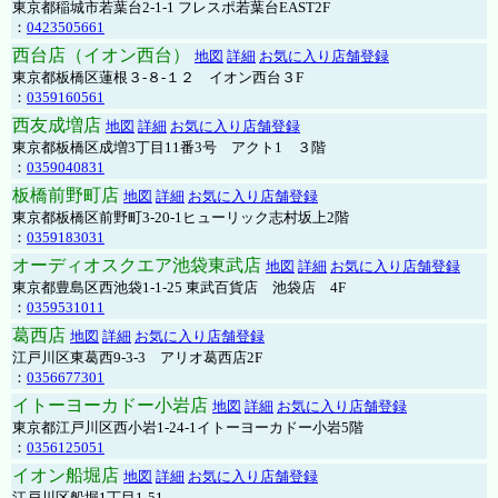
東京都稲城市若葉台2-1-1 フレスポ若葉台EAST2F
：
0423505661
西台店（イオン西台）
地図
詳細
お気に入り店舗登録
東京都板橋区蓮根３-８-１２ イオン西台３F
：
0359160561
西友成増店
地図
詳細
お気に入り店舗登録
東京都板橋区成増3丁目11番3号 アクト1 ３階
：
0359040831
板橋前野町店
地図
詳細
お気に入り店舗登録
東京都板橋区前野町3-20-1ヒューリック志村坂上2階
：
0359183031
オーディオスクエア池袋東武店
地図
詳細
お気に入り店舗登録
東京都豊島区西池袋1-1-25 東武百貨店 池袋店 4F
：
0359531011
葛西店
地図
詳細
お気に入り店舗登録
江戸川区東葛西9-3-3 アリオ葛西店2F
：
0356677301
イトーヨーカドー小岩店
地図
詳細
お気に入り店舗登録
東京都江戸川区西小岩1-24-1イトーヨーカドー小岩5階
：
0356125051
イオン船堀店
地図
詳細
お気に入り店舗登録
江戸川区船堀1丁目1-51