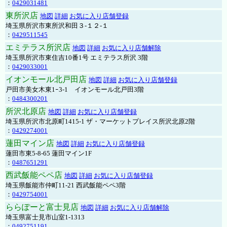
：
0429031481
東所沢店
地図
詳細
お気に入り店舗登録
埼玉県所沢市東所沢和田３-１２-１
：
0429511545
エミテラス所沢店
地図
詳細
お気に入り店舗解除
埼玉県所沢市東住吉10番1号 エミテラス所沢 3階
：
0429033001
イオンモール北戸田店
地図
詳細
お気に入り店舗登録
戸田市美女木東1ｰ3‐1 イオンモール北戸田3階
：
0484300201
所沢北原店
地図
詳細
お気に入り店舗登録
埼玉県所沢市北原町1415-1 ザ・マーケットプレイス所沢北原2階
：
0429274001
蓮田マイン店
地図
詳細
お気に入り店舗登録
蓮田市東5-8-65 蓮田マイン1F
：
0487651291
西武飯能ペペ店
地図
詳細
お気に入り店舗登録
埼玉県飯能市仲町11-21 西武飯能ペペ3階
：
0429754001
ららぽーと富士見店
地図
詳細
お気に入り店舗解除
埼玉県富士見市山室1-1313
：
0492751191