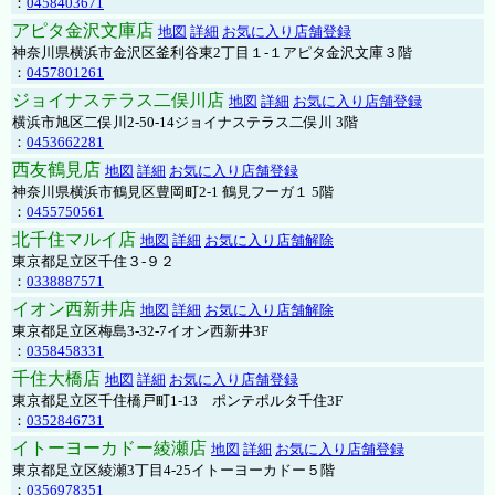
：
0458403671
アピタ金沢文庫店
地図
詳細
お気に入り店舗登録
神奈川県横浜市金沢区釜利谷東2丁目１-１アピタ金沢文庫３階
：
0457801261
ジョイナステラス二俣川店
地図
詳細
お気に入り店舗登録
横浜市旭区二俣川2-50-14ジョイナステラス二俣川 3階
：
0453662281
西友鶴見店
地図
詳細
お気に入り店舗登録
神奈川県横浜市鶴見区豊岡町2-1 鶴見フーガ１ 5階
：
0455750561
北千住マルイ店
地図
詳細
お気に入り店舗解除
東京都足立区千住３-９２
：
0338887571
イオン西新井店
地図
詳細
お気に入り店舗解除
東京都足立区梅島3-32-7イオン西新井3F
：
0358458331
千住大橋店
地図
詳細
お気に入り店舗登録
東京都足立区千住橋戸町1-13 ポンテポルタ千住3F
：
0352846731
イトーヨーカドー綾瀬店
地図
詳細
お気に入り店舗登録
東京都足立区綾瀬3丁目4-25イトーヨーカドー５階
：
0356978351