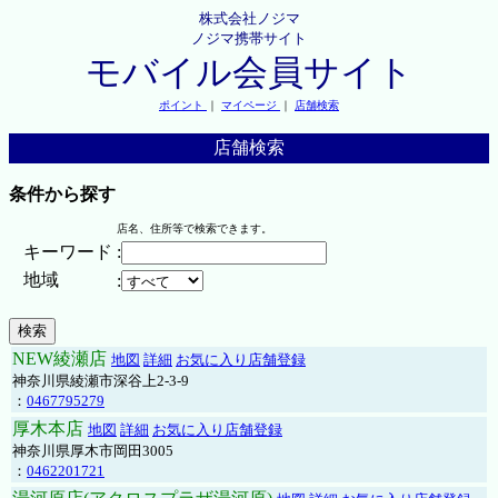
株式会社ノジマ
ノジマ携帯サイト
モバイル会員サイト
ポイント
｜
マイページ
｜
店舗検索
店舗検索
条件から探す
店名、住所等で検索できます。
キーワード
:
地域
:
NEW綾瀬店
地図
詳細
お気に入り店舗登録
神奈川県綾瀬市深谷上2-3-9
：
0467795279
厚木本店
地図
詳細
お気に入り店舗登録
神奈川県厚木市岡田3005
：
0462201721