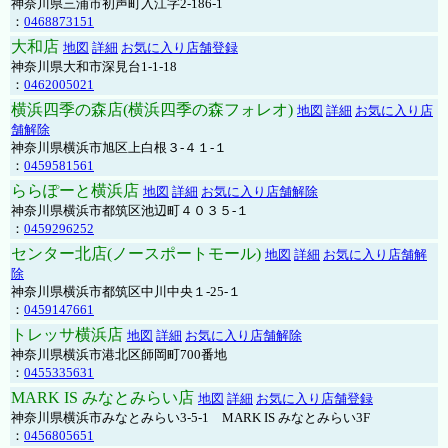
神奈川県三浦市初声町入江字2-186-1
：
0468873151
大和店
地図
詳細
お気に入り店舗登録
神奈川県大和市深見台1-1-18
：
0462005021
横浜四季の森店(横浜四季の森フォレオ)
地図
詳細
お気に入り店
舗解除
神奈川県横浜市旭区上白根３-４１-１
：
0459581561
ららぽーと横浜店
地図
詳細
お気に入り店舗解除
神奈川県横浜市都筑区池辺町４０３５-１
：
0459296252
センター北店(ノースポートモール)
地図
詳細
お気に入り店舗解
除
神奈川県横浜市都筑区中川中央１-25-１
：
0459147661
トレッサ横浜店
地図
詳細
お気に入り店舗解除
神奈川県横浜市港北区師岡町700番地
：
0455335631
MARK IS みなとみらい店
地図
詳細
お気に入り店舗登録
神奈川県横浜市みなとみらい3-5-1 MARK IS みなとみらい3F
：
0456805651