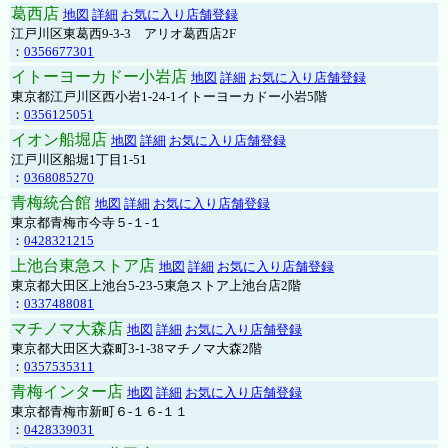
葛西店
地図
詳細
お気に入り店舗登録
江戸川区東葛西9-3-3 アリオ葛西店2F
：
0356677301
イトーヨーカドー小岩店
地図
詳細
お気に入り店舗登録
東京都江戸川区西小岩1-24-1イトーヨーカドー小岩5階
：
0356125051
イオン船堀店
地図
詳細
お気に入り店舗登録
江戸川区船堀1丁目1-51
：
0368085270
青梅統合館
地図
詳細
お気に入り店舗登録
東京都青梅市今寺５-１-１
：
0428321215
上池台東急ストア店
地図
詳細
お気に入り店舗登録
東京都大田区上池台5-23-5東急ストア上池台店2階
：
0337488081
マチノマ大森店
地図
詳細
お気に入り店舗登録
東京都大田区大森町3-1-38マチノマ大森2階
：
0357535311
青梅インター店
地図
詳細
お気に入り店舗登録
東京都青梅市新町６-１６-１１
：
0428339031