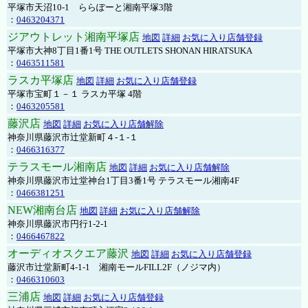
平塚市天沼10-1 ららぽーと湘南平塚3階
：
0463204371
ジアウトレット湘南平塚店
地図
詳細
お気に入り店舗登録
平塚市大神8丁目1番1号 THE OUTLETS SHONAN HIRATSUKA
：
0463511581
ラスカ平塚店
地図
詳細
お気に入り店舗登録
平塚市宝町１－１ ラスカ平塚 4階
：
0463205581
藤沢店
地図
詳細
お気に入り店舗解除
神奈川県藤沢市辻堂新町４-１-１
：
0466316377
テラスモール湘南店
地図
詳細
お気に入り店舗解除
神奈川県藤沢市辻堂神台1丁目3番1号 テラスモール湘南4F
：
0466381251
NEW湘南台店
地図
詳細
お気に入り店舗解除
神奈川県藤沢市円行1-2-1
：
0466467822
オーディオスクエア藤沢
地図
詳細
お気に入り店舗登録
藤沢市辻堂新町4-1-1 湘南モールFILL2F（ノジマ内）
：
0466310603
三浦店
地図
詳細
お気に入り店舗登録