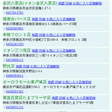
金沢八景店(イオン金沢八景店)
地図
詳細
お気に入り店舗解除
神奈川県横浜市金沢区泥亀1-27-1
：
0457913781
港南台バーズ店
地図
詳細
お気に入り店舗解除
神奈川県横浜市港南区港南台3-1-3港南台バーズ5階
：
0458305081
本牧フロント店
地図
詳細
お気に入り店舗解除
神奈川県横浜市中区小港町2丁目100-4 本牧フロント 2階
：
0456281195
イオン三ツ境店
地図
詳細
お気に入り店舗解除
神奈川県横浜市瀬谷区三ッ境7-1イオン三ツ境店2階
：
0453600111
野比店
地図
詳細
お気に入り店舗解除
神奈川県横須賀市野比1-5-1
：
0468393611
オーロラモール東戸塚店
地図
詳細
お気に入り店舗登録
横浜市戸塚区品濃町536-1 オーロラモール東戸塚アネックス2F
：
0458201561
東急百貨店たまプラーザ店
地図
詳細
お気に入り店舗登録
神奈川県横浜市青葉区美しが丘1-7東急百貨店たまプラーザ5階
：
0459051131