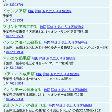
2F
：
0433503701
イオンノア店
地図
詳細
お気に入り店舗登録
千葉県
：
0471233351
マリンピア専門館店
地図
詳細
お気に入り店舗登録
千葉県千葉市美浜区高洲3-21-1イオンマリンピア専門館1階
：
0432782571
イオンスタイル鎌取店
地図
詳細
お気に入り店舗登録
千葉県千葉市緑区おゆみ野3-16-1ゆみ～る鎌取ショッピングセンター3階
：
0432931931
マルエツ稲毛店
地図
詳細
お気に入り店舗登録
千葉県千葉市稲毛区小仲台7-2-1マルエツ稲毛3階
：
0433103860
ユアエルム成田店
地図
詳細
お気に入り店舗登録
千葉県成田市公津の杜4-5-3 ユアエルム成田3F
：
0476296831
イオンモール津田沼店
地図
詳細
お気に入り店舗解除
千葉県習志野市津田沼1-23-1 イオンモール津田沼２階
：
0474557331
流山おおたかの森S・C店
地図
詳細
お気に入り店舗解除
千葉県流山市おおたかの森南1-5-1 流山おおたかの森SC ANNEX1 2F