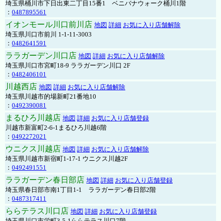
埼玉県桶川市下日出東二丁目15番1 ベニバナウォーク桶川1階
：
0487895561
イオンモール川口前川店
地図
詳細
お気に入り店舗解除
埼玉県川口市前川 1-1-11-3003
：
0482641591
ララガーデン川口店
地図
詳細
お気に入り店舗解除
埼玉県川口市宮町18-9 ララガーデン川口 2F
：
0482406101
川越西店
地図
詳細
お気に入り店舗解除
埼玉県川越市的場新町21番地10
：
0492390081
まるひろ川越店
地図
詳細
お気に入り店舗登録
川越市新富町2-6-1まるひろ川越6階
：
0492272021
ウニクス川越店
地図
詳細
お気に入り店舗解除
埼玉県川越市新宿町1-17-1 ウニクス川越2F
：
0492491551
ララガーデン春日部店
地図
詳細
お気に入り店舗登録
埼玉県春日部市南1丁目1-1 ララガーデン春日部2階
：
0487317411
ららテラス川口店
地図
詳細
お気に入り店舗登録
埼玉県川口市栄町3-5-1ららテラス川口7階