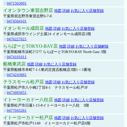
：
0471563001
イオンタウン東習志野店
地図
詳細
お気に入り店舗登録
千葉県習志野市東習志野6-7-8
：
0474564101
イオンモール成田店
地図
詳細
お気に入り店舗登録
千葉県成田市ウイング土屋24 イオンモール成田店1階
：
0476227621
ららぽーとTOKYO-BAY店
地図
詳細
お気に入り店舗解除
千葉県船橋市浜町2?2?7 ららぽーとTOKYO-BAY North Gate 3階
：
0474101011
船橋東武店
地図
詳細
お気に入り店舗登録
千葉県船橋市本町7-1-1東武百貨店船橋店3階1～3番地
：
0474243661
テラスモール松戸店
地図
詳細
お気に入り店舗登録
千葉県松戸市八ケ崎2丁目8-1 テラスモール松戸3F
：
0473093651
イトーヨーカドー八柱店
地図
詳細
お気に入り店舗登録
千葉県松戸市日暮1-15-8イトーヨーカドー八柱 3階
：
0477045261
イトーヨーカドー松戸店
地図
詳細
お気に入り店舗登録
千葉県松戸市松戸1149 イトーヨーカドー松戸店6階