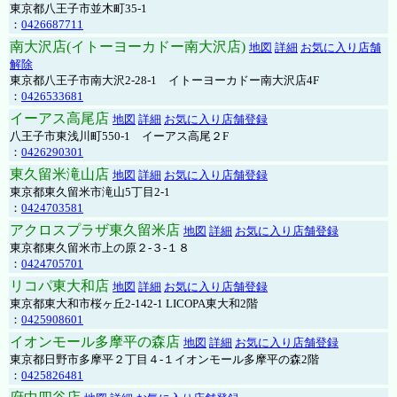
東京都八王子市並木町35-1
：
0426687711
南大沢店(イトーヨーカドー南大沢店)
地図
詳細
お気に入り店舗
解除
東京都八王子市南大沢2-28-1 イトーヨーカドー南大沢店4F
：
0426533681
イーアス高尾店
地図
詳細
お気に入り店舗登録
八王子市東浅川町550-1 イーアス高尾２F
：
0426290301
東久留米滝山店
地図
詳細
お気に入り店舗登録
東京都東久留米市滝山5丁目2-1
：
0424703581
アクロスプラザ東久留米店
地図
詳細
お気に入り店舗登録
東京都東久留米市上の原２-３-１８
：
0424705701
リコパ東大和店
地図
詳細
お気に入り店舗登録
東京都東大和市桜ヶ丘2-142-1 LICOPA東大和2階
：
0425908601
イオンモール多摩平の森店
地図
詳細
お気に入り店舗登録
東京都日野市多摩平２丁目４-１イオンモール多摩平の森2階
：
0425826481