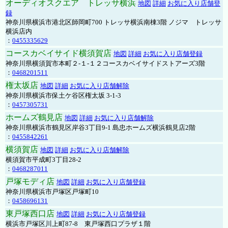
オーディオスクエア トレッサ横浜
地図
詳細
お気に入り店舗登
録
神奈川県横浜市港北区師岡町700 トレッサ横浜南棟3階 ノジマ トレッサ
横浜店内
：
0455335629
コースカベイサイド横須賀店
地図
詳細
お気に入り店舗登録
神奈川県横須賀市本町２-１-１２コースカベイサイドストアーズ3階
：
0468201511
権太坂店
地図
詳細
お気に入り店舗解除
神奈川県横浜市保土ケ谷区権太坂 3-1-3
：
0457305731
ホームズ鶴見店
地図
詳細
お気に入り店舗解除
神奈川県横浜市鶴見区岸谷3丁目9-1 島忠ホームズ横浜鶴見店2階
：
0455842261
横須賀店
地図
詳細
お気に入り店舗解除
横須賀市平成町3丁目28-2
：
0468287011
戸塚モディ店
地図
詳細
お気に入り店舗登録
神奈川県横浜市戸塚区戸塚町10
：
0458696131
東戸塚西口店
地図
詳細
お気に入り店舗登録
横浜市戸塚区川上町87-8 東戸塚西口プラザ１階