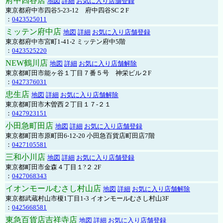
府中四谷店
地図
詳細
お気に入り店舗登録
東京都府中市四谷5-23-12 府中四谷SC２F
：
0423525011
ミッテン府中店
地図
詳細
お気に入り店舗登録
東京都府中市宮町1-41-2 ミッテン府中5階
：
0423525220
NEW鶴川店
地図
詳細
お気に入り店舗解除
東京都町田市能ヶ谷１丁目７番５号 神栄ビル２F
：
0427376031
忠生店
地図
詳細
お気に入り店舗解除
東京都町田市木曽西２丁目１７-２１
：
0427923151
小田急町田店
地図
詳細
お気に入り店舗登録
東京都町田市原町田6-12-20 小田急百貨店町田店7階
：
0427105581
三和小川店
地図
詳細
お気に入り店舗登録
東京都町田市金森４丁目１?２ 2F
：
0427068343
イオンモールむさし村山店
地図
詳細
お気に入り店舗解除
東京都武蔵村山市榎1丁目1-3 イオンモールむさし村山3F
：
0425668581
東急百貨店吉祥寺店
地図
詳細
お気に入り店舗登録