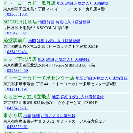
イトーヨーカドー曳舟店
地図
詳細
お気に入り店舗解除
東京都墨田区京島１丁目２-１イトーヨーカドー曳舟店４階
：
0356551051
SOCOLA用賀店
地図
詳細
お気に入り店舗登録
世田谷区上用賀6-6-6 SOCOLA用賀3階
：
0354265021
経堂駅前店
地図
詳細
お気に入り店舗登録
東京都世田谷区宮坂2-19-5ピーコックストア経堂店B1F
：
0354262431
レシピ下北沢店
地図
詳細
お気に入り店舗登録
東京都世田谷区北沢2-20-17 Ｒecipe SHIMOKITA 6階
：
0354330450
イトーヨーカドー多摩センター店
地図
詳細
お気に入り店舗登録
東京都多摩市落合1丁目44 イトーヨーカドー多摩センター店4階
：
0423110191
ららぽーと立川立飛店
地図
詳細
お気に入り店舗登録
東京都立川市泉町935番地の1 ららぽーと立川立飛1F
：
0425486201
東寺方店
地図
詳細
お気に入り店舗登録
東京都多摩市東寺方６６０?１ サミットストア東寺方店２F
：
0423573461