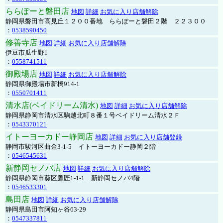
ららぽーと磐田店
地図
詳細
お気に入り店舗解除
静岡県磐田市高見丘１２００番地 ららぽーと磐田２階 ２２３００
：
0538590450
修善寺店
地図
詳細
お気に入り店舗解除
伊豆市瓜生野1
：
0558741511
御殿場店
地図
詳細
お気に入り店舗解除
静岡県御殿場市新橋914-1
：
0550701411
清水店(ベイドリーム清水)
地図
詳細
お気に入り店舗解除
静岡県静岡市清水区駒越北町８番１号ベイドリーム清水２Ｆ
：
0543370121
イトーヨーカドー静岡店
地図
詳細
お気に入り店舗登録
静岡市駿河区曲金3-1-5 イトーヨーカドー静岡２階
：
0546545631
新静岡セノバ店
地図
詳細
お気に入り店舗解除
静岡県静岡市葵区鷹匠1-1-1 新静岡セノバ4階
：
0546533301
島田店
地図
詳細
お気に入り店舗解除
静岡県島田市阿知ヶ谷63-29
：
0547337811