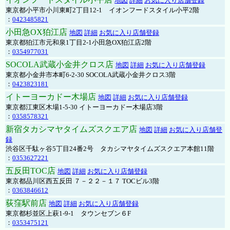
地図
詳細
お気に入り店舗登録
東京都小平市小川東町2丁目12-1 イオンフードスタイル小平2階
：
0423485821
小田急OX狛江店
地図
詳細
お気に入り店舗登録
東京都狛江市元和泉1丁目2-1小田急OX狛江店2階
：
0354977031
SOCOLA武蔵小金井クロス店
地図
詳細
お気に入り店舗登録
東京都小金井市本町6-2-30 SOCOLA武蔵小金井クロス3階
：
0423823181
イトーヨーカドー木場店
地図
詳細
お気に入り店舗登録
東京都江東区木場1-5-30 イトーヨーカドー木場店3階
：
0358578321
新宿タカシマヤタイムズスクエア店
地図
詳細
お気に入り店舗登
録
渋谷区千駄ヶ谷5丁目24番2号 タカシマヤタイムズスクエア本館11階
：
0353627221
五反田TOC店
地図
詳細
お気に入り店舗登録
東京都品川区西五反田 ７－２２－１７ TOCビル3階
：
0363846612
荻窪駅前店
地図
詳細
お気に入り店舗登録
東京都杉並区上萩1-9-1 タウンセブン６F
：
0353475121