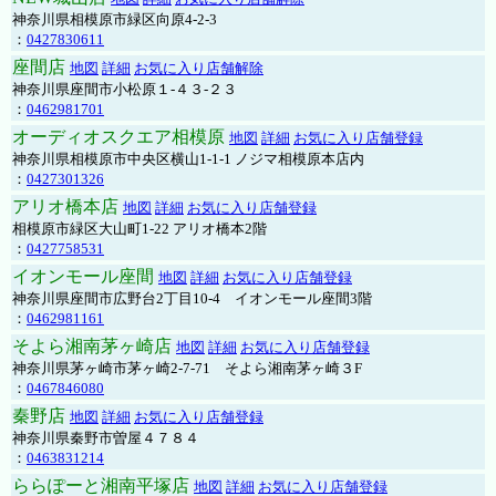
神奈川県相模原市緑区向原4-2-3
：
0427830611
座間店
地図
詳細
お気に入り店舗解除
神奈川県座間市小松原１-４３-２３
：
0462981701
オーディオスクエア相模原
地図
詳細
お気に入り店舗登録
神奈川県相模原市中央区横山1-1-1 ノジマ相模原本店内
：
0427301326
アリオ橋本店
地図
詳細
お気に入り店舗登録
相模原市緑区大山町1-22 アリオ橋本2階
：
0427758531
イオンモール座間
地図
詳細
お気に入り店舗登録
神奈川県座間市広野台2丁目10-4 イオンモール座間3階
：
0462981161
そよら湘南茅ヶ崎店
地図
詳細
お気に入り店舗登録
神奈川県茅ヶ崎市茅ヶ崎2‐7‐71 そよら湘南茅ヶ崎３F
：
0467846080
秦野店
地図
詳細
お気に入り店舗登録
神奈川県秦野市曽屋４７８４
：
0463831214
ららぽーと湘南平塚店
地図
詳細
お気に入り店舗登録