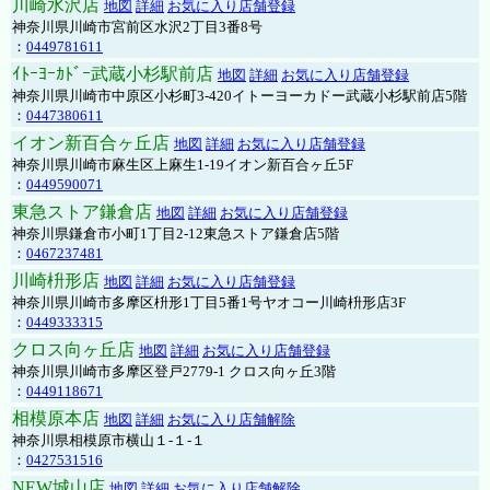
川崎水沢店
地図
詳細
お気に入り店舗登録
神奈川県川崎市宮前区水沢2丁目3番8号
：
0449781611
ｲﾄｰﾖｰｶﾄﾞｰ武蔵小杉駅前店
地図
詳細
お気に入り店舗登録
神奈川県川崎市中原区小杉町3-420イトーヨーカドー武蔵小杉駅前店5階
：
0447380611
イオン新百合ヶ丘店
地図
詳細
お気に入り店舗登録
神奈川県川崎市麻生区上麻生1-19イオン新百合ヶ丘5F
：
0449590071
東急ストア鎌倉店
地図
詳細
お気に入り店舗登録
神奈川県鎌倉市小町1丁目2-12東急ストア鎌倉店5階
：
0467237481
川崎枡形店
地図
詳細
お気に入り店舗登録
神奈川県川崎市多摩区枡形1丁目5番1号ヤオコー川崎枡形店3F
：
0449333315
クロス向ヶ丘店
地図
詳細
お気に入り店舗登録
神奈川県川崎市多摩区登戸2779-1 クロス向ヶ丘3階
：
0449118671
相模原本店
地図
詳細
お気に入り店舗解除
神奈川県相模原市横山１-１-１
：
0427531516
NEW城山店
地図
詳細
お気に入り店舗解除