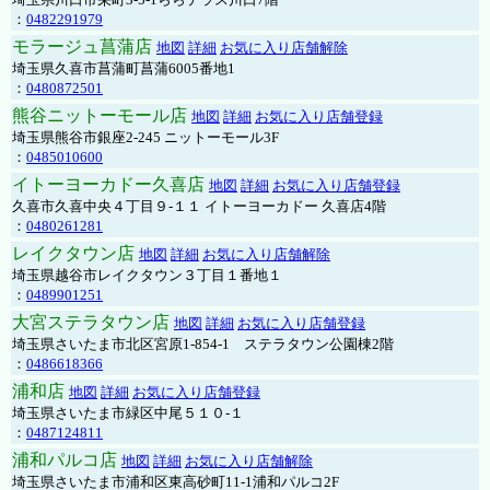
：
0482291979
モラージュ菖蒲店
地図
詳細
お気に入り店舗解除
埼玉県久喜市菖蒲町菖蒲6005番地1
：
0480872501
熊谷ニットーモール店
地図
詳細
お気に入り店舗登録
埼玉県熊谷市銀座2-245 ニットーモール3F
：
0485010600
イトーヨーカドー久喜店
地図
詳細
お気に入り店舗登録
久喜市久喜中央４丁目９-１１ イトーヨーカドー 久喜店4階
：
0480261281
レイクタウン店
地図
詳細
お気に入り店舗解除
埼玉県越谷市レイクタウン３丁目１番地１
：
0489901251
大宮ステラタウン店
地図
詳細
お気に入り店舗登録
埼玉県さいたま市北区宮原1-854-1 ステラタウン公園棟2階
：
0486618366
浦和店
地図
詳細
お気に入り店舗登録
埼玉県さいたま市緑区中尾５１０-１
：
0487124811
浦和パルコ店
地図
詳細
お気に入り店舗解除
埼玉県さいたま市浦和区東高砂町11-1浦和パルコ2F