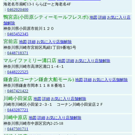
海老名市扇町13-1 ららぽーと海老名4F
：
0462920400
鴨宮店(小田原シティーモールフレスポ)
地図
詳細
お気に入り店
舗解除
神奈川県小田原市前川１２０
：
0465452345
宮前店
地図
詳細
お気に入り店舗解除
神奈川県川崎市宮前区馬絹1丁目9番地5号
：
0448718371
マルイファミリー溝口店
地図
詳細
お気に入り店舗解除
神奈川県川崎市高津区溝口１-４-１
：
0448222525
鎌倉店(コーナン鎌倉大船モール)
地図
詳細
お気に入り店舗解除
神奈川県鎌倉市岡本１１８８番地１
：
0467421422
川崎小田栄店
地図
詳細
お気に入り店舗解除
川崎市川崎区小田栄２‐３‐１ コーナン川崎小田栄店２Ｆ
：
0443287721
川崎中原店
地図
詳細
お気に入り店舗解除
神奈川県川崎市中原区宮内2-25-18
：
0447501711