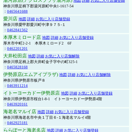
湯河原店(アクロスプラザ湯河原)
地図
詳細
お気に入り店舗登録
神奈川県足柄下郡湯河原町中央1-1617-54
：
0465641688
愛川店
地図
詳細
お気に入り店舗登録
神奈川県愛甲郡愛川町中津９７５-１
：
0462841562
本厚木ミロード店
地図
詳細
お気に入り店舗登録
厚木市中町2-2-1 本厚木ミロード2 6F
：
0462201201
大井松田店
地図
詳細
お気に入り店舗解除
神奈川県足柄上郡大井町金子字中の町325-1
：
0465828168
伊勢原店(エムアイプラザ)
地図
詳細
お気に入り店舗解除
神奈川県伊勢原市板戸８
：
0463911214
イトーヨーカドー伊勢原店
地図
詳細
お気に入り店舗登録
神奈川県伊勢原市桜台1-8-1 イトーヨーカドー伊勢原4階
：
0463920161
海老名マルイ店
地図
詳細
お気に入り店舗登録
神奈川県海老名市中央１丁目６-１海老名マルイ4階
：
0462925181
ららぽーと海老名店
地図
詳細
お気に入り店舗登録