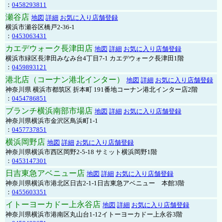
：
0458293811
瀬谷店
地図
詳細
お気に入り店舗登録
横浜市瀬谷区橋戸2-36-1
：
0453063431
カエデウォーク長津田店
地図
詳細
お気に入り店舗登録
横浜市緑区長津田みなみ台4丁目7-1 カエデウォーク長津田1階
：
0459893121
港北店（コーナン港北インター）
地図
詳細
お気に入り店舗登録
神奈川県 横浜市都筑区 折本町 191番地コーナン港北インター店2階
：
0454786851
ブランチ横浜南部市場店
地図
詳細
お気に入り店舗登録
神奈川県横浜市金沢区鳥浜町1-1
：
0457737851
横浜岡野店
地図
詳細
お気に入り店舗登録
神奈川県横浜市西区岡野2-5-18 サミット横浜岡野1階
：
0453147301
日吉東急アベニュー店
地図
詳細
お気に入り店舗登録
神奈川県横浜市港北区日吉2-1-1日吉東急アベニュー 本館3階
：
0455603351
イトーヨーカドー上永谷店
地図
詳細
お気に入り店舗登録
神奈川県横浜市港南区丸山台1-12イトーヨーカドー上永谷3階