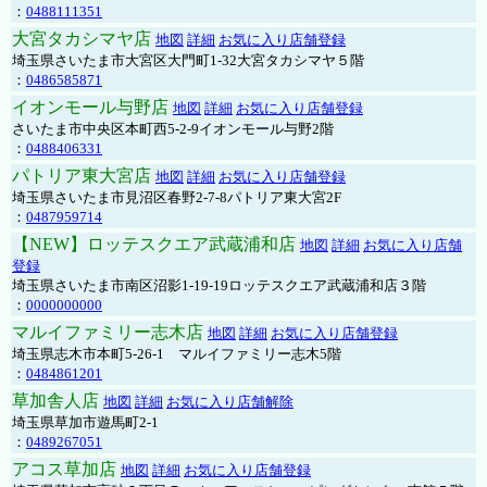
：
0488111351
大宮タカシマヤ店
地図
詳細
お気に入り店舗登録
埼玉県さいたま市大宮区大門町1-32大宮タカシマヤ５階
：
0486585871
イオンモール与野店
地図
詳細
お気に入り店舗登録
さいたま市中央区本町西5-2-9イオンモール与野2階
：
0488406331
パトリア東大宮店
地図
詳細
お気に入り店舗登録
埼玉県さいたま市見沼区春野2-7-8パトリア東大宮2F
：
0487959714
【NEW】ロッテスクエア武蔵浦和店
地図
詳細
お気に入り店舗
登録
埼玉県さいたま市南区沼影1-19-19ロッテスクエア武蔵浦和店３階
：
0000000000
マルイファミリー志木店
地図
詳細
お気に入り店舗登録
埼玉県志木市本町5-26-1 マルイファミリー志木5階
：
0484861201
草加舎人店
地図
詳細
お気に入り店舗解除
埼玉県草加市遊馬町2-1
：
0489267051
アコス草加店
地図
詳細
お気に入り店舗登録