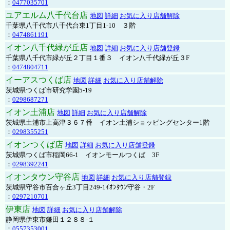
：
0477035701
ユアエルム八千代台店
地図
詳細
お気に入り店舗解除
千葉県八千代市八千代台東1丁目1-10 ３階
：
0474861191
イオン八千代緑が丘店
地図
詳細
お気に入り店舗登録
千葉県八千代市緑が丘２丁目１番３ イオン八千代緑が丘３F
：
0474804711
イーアスつくば店
地図
詳細
お気に入り店舗解除
茨城県つくば市研究学園5-19
：
0298687271
イオン土浦店
地図
詳細
お気に入り店舗解除
茨城県土浦市上高津３６７番 イオン土浦ショッピングセンター1階
：
0298355251
イオンつくば店
地図
詳細
お気に入り店舗登録
茨城県つくば市稲岡66-1 イオンモールつくば 3F
：
0298392241
イオンタウン守谷店
地図
詳細
お気に入り店舗登録
茨城県守谷市百合ヶ丘3丁目249-1ｲｵﾝﾀｳﾝ守谷・2F
：
0297210701
伊東店
地図
詳細
お気に入り店舗解除
静岡県伊東市鎌田１２８８-１
：
0557353001