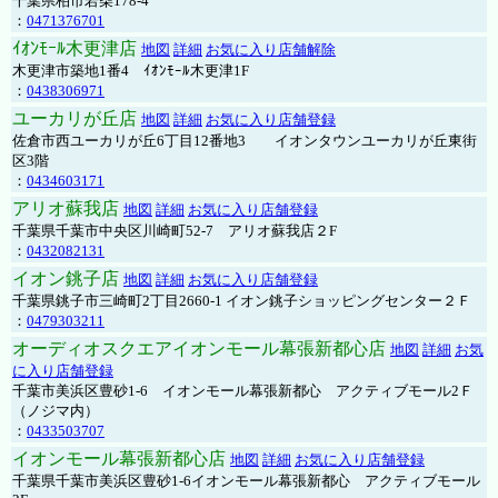
千葉県柏市若柴178-4
：
0471376701
ｲｵﾝﾓｰﾙ木更津店
地図
詳細
お気に入り店舗解除
木更津市築地1番4 ｲｵﾝﾓｰﾙ木更津1F
：
0438306971
ユーカリが丘店
地図
詳細
お気に入り店舗登録
佐倉市西ユーカリが丘6丁目12番地3 イオンタウンユーカリが丘東街
区3階
：
0434603171
アリオ蘇我店
地図
詳細
お気に入り店舗登録
千葉県千葉市中央区川崎町52-7 アリオ蘇我店２F
：
0432082131
イオン銚子店
地図
詳細
お気に入り店舗登録
千葉県銚子市三崎町2丁目2660-1 イオン銚子ショッピングセンター２Ｆ
：
0479303211
オーディオスクエアイオンモール幕張新都心店
地図
詳細
お気
に入り店舗登録
千葉市美浜区豊砂1-6 イオンモール幕張新都心 アクティブモール2Ｆ
（ノジマ内）
：
0433503707
イオンモール幕張新都心店
地図
詳細
お気に入り店舗登録
千葉県千葉市美浜区豊砂1-6イオンモール幕張新都心 アクティブモール