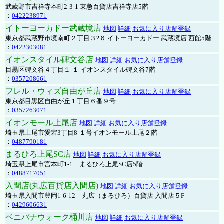
武蔵野市吉祥寺本町2-3-1 東急百貨店吉祥寺店5階
：
0422238971
イトーヨーカドー武蔵境店
地図
詳細
お気に入り店舗登録
東京都武蔵野市境南町２丁目３?６ イトーヨーカドー 武蔵境店 西館5階
：
0422303081
イオンスタイル碑文谷店
地図
詳細
お気に入り店舗登録
目黒区碑文谷４丁目１-１ イオンスタイル碑文谷7階
：
0357208661
フレル・ウィズ自由が丘店
地図
詳細
お気に入り店舗登録
東京都目黒区自由が丘１丁目６番９号
：
0357263071
イオンモール上尾店
地図
詳細
お気に入り店舗登録
埼玉県上尾市愛宕3丁目8-１号イオンモール上尾２階
：
0487790181
まるひろ上尾SC店
地図
詳細
お気に入り店舗登録
埼玉県上尾市宮本町1-1 まるひろ上尾SC店5階
：
0488717051
入間店(丸広百貨店入間店)
地図
詳細
お気に入り店舗登録
埼玉県入間市豊岡1-6-12 丸広（まるひろ）百貨店 入間店５F
：
0429606631
ベニバナウォーク桶川店
地図
詳細
お気に入り店舗登録