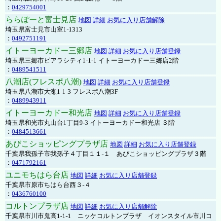
：
0429754001
ららぽーと富士見店
地図
詳細
お気に入り店舗解除
埼玉県富士見市山室1-1313
：
0492751191
イトーヨーカドー三郷店
地図
詳細
お気に入り店舗登録
埼玉県三郷市ピアラシティ1-1-1 イトーヨーカドー三郷店2階
：
0489541511
八潮店(フレスポ八潮)
地図
詳細
お気に入り店舗登録
埼玉県八潮市大瀬1-1-3 フレスポ八潮3F
：
0489943911
イトーヨーカドー和光店
地図
詳細
お気に入り店舗登録
埼玉県和光市丸山台1丁目9-3 イトーヨーカドー和光店 ３階
：
0484513661
あびこショッピングプラザ店
地図
詳細
お気に入り店舗登録
千葉県我孫子市我孫子４丁目１１-１ あびこショッピングプラザ３階
：
0471792161
ユニモちはら台店
地図
詳細
お気に入り店舗登録
千葉県市原市ちはら台西３-４
：
0436760100
コルトンプラザ店
地図
詳細
お気に入り店舗解除
千葉県市川市鬼高1-1-1 ニッケコルトンプラザ イオンスタイル市川コ