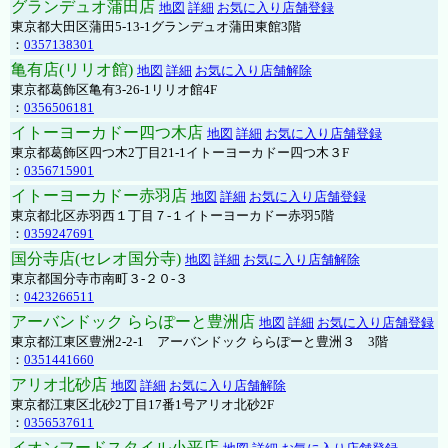
グランデュオ蒲田店
地図
詳細
お気に入り店舗登録
東京都大田区蒲田5-13-1グランデュオ蒲田東館3階
：
0357138301
亀有店(リリオ館)
地図
詳細
お気に入り店舗解除
東京都葛飾区亀有3-26-1リリオ館4F
：
0356506181
イトーヨーカドー四つ木店
地図
詳細
お気に入り店舗登録
東京都葛飾区四つ木2丁目21-1イトーヨーカドー四つ木３F
：
0356715901
イトーヨーカドー赤羽店
地図
詳細
お気に入り店舗登録
東京都北区赤羽西１丁目７-１イトーヨーカドー赤羽5階
：
0359247691
国分寺店(セレオ国分寺)
地図
詳細
お気に入り店舗解除
東京都国分寺市南町３-２０-３
：
0423266511
アーバンドック ららぽーと豊洲店
地図
詳細
お気に入り店舗登録
東京都江東区豊洲2-2-1 アーバンドック ららぽーと豊洲３ 3階
：
0351441660
アリオ北砂店
地図
詳細
お気に入り店舗解除
東京都江東区北砂2丁目17番1号アリオ北砂2F
：
0356537611
イオンフードスタイル小平店