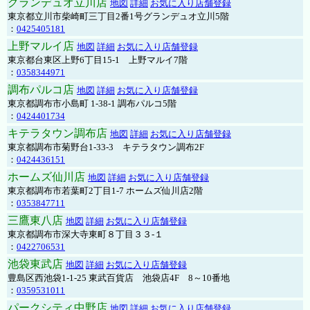
グランデュオ立川店
地図
詳細
お気に入り店舗登録
東京都立川市柴崎町三丁目2番1号グランデュオ立川5階
：
0425405181
上野マルイ店
地図
詳細
お気に入り店舗登録
東京都台東区上野6丁目15-1 上野マルイ7階
：
0358344971
調布パルコ店
地図
詳細
お気に入り店舗登録
東京都調布市小島町 1-38-1 調布パルコ5階
：
0424401734
キテラタウン調布店
地図
詳細
お気に入り店舗登録
東京都調布市菊野台1-33-3 キテラタウン調布2F
：
0424436151
ホームズ仙川店
地図
詳細
お気に入り店舗登録
東京都調布市若葉町2丁目1-7 ホームズ仙川店2階
：
0353847711
三鷹東八店
地図
詳細
お気に入り店舗登録
東京都調布市深大寺東町８丁目３３-１
：
0422706531
池袋東武店
地図
詳細
お気に入り店舗登録
豊島区西池袋1-1-25 東武百貨店 池袋店4F 8～10番地
：
0359531011
パークシティ中野店
地図
詳細
お気に入り店舗登録