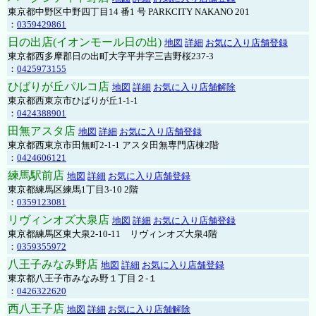
東京都中野区中野四丁目14 番1 号 PARKCITY NAKANO 201
：
0359429861
日の出店(イオンモール日の出)
地図
詳細
お気に入り店舗登録
東京都西多摩郡日の出町大字平井字三吉野桜237-3
：
0425973155
ひばりが丘パルコ店
地図
詳細
お気に入り店舗解除
東京都西東京市ひばりが丘1-1-1
：
0424388901
田無アスタ店
地図
詳細
お気に入り店舗登録
東京都西東京市田無町2-1-1 アスタ田無専門店棟2階
：
0424606121
練馬駅前店
地図
詳細
お気に入り店舗登録
東京都練馬区練馬1丁目3-10 2階
：
0359123081
リヴィンオズ大泉店
地図
詳細
お気に入り店舗登録
東京都練馬区東大泉2-10-11 リヴィンオズ大泉4階
：
0359355972
八王子みなみ野店
地図
詳細
お気に入り店舗登録
東京都八王子市みなみ野１丁目２-１
：
0426322620
西八王子店
地図
詳細
お気に入り店舗解除