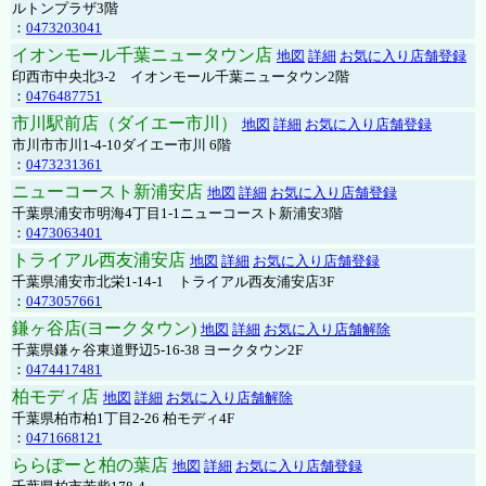
ルトンプラザ3階
：
0473203041
イオンモール千葉ニュータウン店
地図
詳細
お気に入り店舗登録
印西市中央北3-2 イオンモール千葉ニュータウン2階
：
0476487751
市川駅前店（ダイエー市川）
地図
詳細
お気に入り店舗登録
市川市市川1-4-10ダイエー市川 6階
：
0473231361
ニューコースト新浦安店
地図
詳細
お気に入り店舗登録
千葉県浦安市明海4丁目1-1ニューコースト新浦安3階
：
0473063401
トライアル西友浦安店
地図
詳細
お気に入り店舗登録
千葉県浦安市北栄1-14-1 トライアル西友浦安店3F
：
0473057661
鎌ヶ谷店(ヨークタウン)
地図
詳細
お気に入り店舗解除
千葉県鎌ヶ谷東道野辺5-16-38 ヨークタウン2F
：
0474417481
柏モディ店
地図
詳細
お気に入り店舗解除
千葉県柏市柏1丁目2-26 柏モディ4F
：
0471668121
ららぽーと柏の葉店
地図
詳細
お気に入り店舗登録