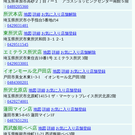
埼玉県草加市高砂２丁目７ー１ アコスショッピングセンター南館５階
：
0489205360
所沢本店
地図
詳細
お気に入り店舗解除
埼玉県所沢市小手指台5番地の4
：
0429031481
東所沢店
地図
詳細
お気に入り店舗登録
埼玉県所沢市東所沢和田３-１２-１
：
0429511545
エミテラス所沢店
地図
詳細
お気に入り店舗解除
埼玉県所沢市東住吉10番1号 エミテラス所沢 3階
：
0429033001
イオンモール北戸田店
地図
詳細
お気に入り店舗登録
戸田市美女木東1ｰ3‐1 イオンモール北戸田3階
：
0484300201
所沢北原店
地図
詳細
お気に入り店舗登録
埼玉県所沢市北原町1415-1 ザ・マーケットプレイス所沢北原2階
：
0429274001
蓮田マイン店
地図
詳細
お気に入り店舗登録
蓮田市東5-8-65 蓮田マイン1F
：
0487651291
西武飯能ペペ店
地図
詳細
お気に入り店舗登録
埼玉県飯能市仲町11-21 西武飯能ペペ3階