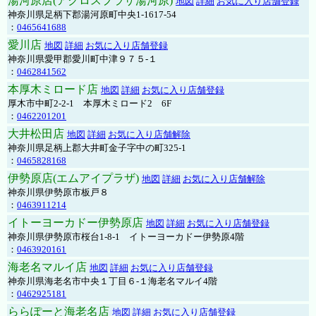
湯河原店(アクロスプラザ湯河原)
地図
詳細
お気に入り店舗登録
神奈川県足柄下郡湯河原町中央1-1617-54
：
0465641688
愛川店
地図
詳細
お気に入り店舗登録
神奈川県愛甲郡愛川町中津９７５-１
：
0462841562
本厚木ミロード店
地図
詳細
お気に入り店舗登録
厚木市中町2-2-1 本厚木ミロード2 6F
：
0462201201
大井松田店
地図
詳細
お気に入り店舗解除
神奈川県足柄上郡大井町金子字中の町325-1
：
0465828168
伊勢原店(エムアイプラザ)
地図
詳細
お気に入り店舗解除
神奈川県伊勢原市板戸８
：
0463911214
イトーヨーカドー伊勢原店
地図
詳細
お気に入り店舗登録
神奈川県伊勢原市桜台1-8-1 イトーヨーカドー伊勢原4階
：
0463920161
海老名マルイ店
地図
詳細
お気に入り店舗登録
神奈川県海老名市中央１丁目６-１海老名マルイ4階
：
0462925181
ららぽーと海老名店
地図
詳細
お気に入り店舗登録