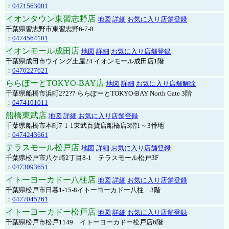
：
0471563001
イオンタウン東習志野店
地図
詳細
お気に入り店舗登録
千葉県習志野市東習志野6-7-8
：
0474564101
イオンモール成田店
地図
詳細
お気に入り店舗登録
千葉県成田市ウイング土屋24 イオンモール成田店1階
：
0476227621
ららぽーとTOKYO-BAY店
地図
詳細
お気に入り店舗解除
千葉県船橋市浜町2?2?7 ららぽーとTOKYO-BAY North Gate 3階
：
0474101011
船橋東武店
地図
詳細
お気に入り店舗登録
千葉県船橋市本町7-1-1東武百貨店船橋店3階1～3番地
：
0474243661
テラスモール松戸店
地図
詳細
お気に入り店舗登録
千葉県松戸市八ケ崎2丁目8-1 テラスモール松戸3F
：
0473093651
イトーヨーカドー八柱店
地図
詳細
お気に入り店舗登録
千葉県松戸市日暮1-15-8イトーヨーカドー八柱 3階
：
0477045261
イトーヨーカドー松戸店
地図
詳細
お気に入り店舗登録
千葉県松戸市松戸1149 イトーヨーカドー松戸店6階