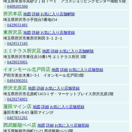
埼玉県草加市高砂２丁目７ー１ アコスショッピングセンター南館５階
：
0489205360
所沢本店
地図
詳細
お気に入り店舗解除
埼玉県所沢市小手指台5番地の4
：
0429031481
東所沢店
地図
詳細
お気に入り店舗登録
埼玉県所沢市東所沢和田３-１２-１
：
0429511545
エミテラス所沢店
地図
詳細
お気に入り店舗解除
埼玉県所沢市東住吉10番1号 エミテラス所沢 3階
：
0429033001
イオンモール北戸田店
地図
詳細
お気に入り店舗登録
戸田市美女木東1ｰ3‐1 イオンモール北戸田3階
：
0484300201
所沢北原店
地図
詳細
お気に入り店舗登録
埼玉県所沢市北原町1415-1 ザ・マーケットプレイス所沢北原2階
：
0429274001
蓮田マイン店
地図
詳細
お気に入り店舗登録
蓮田市東5-8-65 蓮田マイン1F
：
0487651291
西武飯能ペペ店
地図
詳細
お気に入り店舗登録
埼玉県飯能市仲町11-21 西武飯能ペペ3階