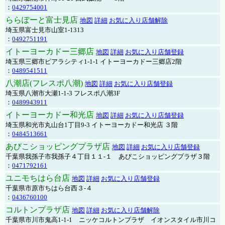
：
0429754001
ららぽーと富士見店
地図
詳細
お気に入り店舗解除
埼玉県富士見市山室1-1313
：
0492751191
イトーヨーカドー三郷店
地図
詳細
お気に入り店舗登録
埼玉県三郷市ピアラシティ1-1-1 イトーヨーカドー三郷店2階
：
0489541511
八潮店(フレスポ八潮)
地図
詳細
お気に入り店舗登録
埼玉県八潮市大瀬1-1-3 フレスポ八潮3F
：
0489943911
イトーヨーカドー和光店
地図
詳細
お気に入り店舗登録
埼玉県和光市丸山台1丁目9-3 イトーヨーカドー和光店 ３階
：
0484513661
あびこショッピングプラザ店
地図
詳細
お気に入り店舗登録
千葉県我孫子市我孫子４丁目１１-１ あびこショッピングプラザ３階
：
0471792161
ユニモちはら台店
地図
詳細
お気に入り店舗登録
千葉県市原市ちはら台西３-４
：
0436760100
コルトンプラザ店
地図
詳細
お気に入り店舗解除
千葉県市川市鬼高1-1-1 ニッケコルトンプラザ イオンスタイル市川コ