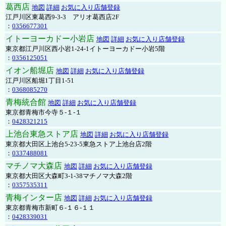
葛西店
地図
詳細
お気に入り店舗登録
江戸川区東葛西9-3-3 アリオ葛西店2F
：
0356677301
イトーヨーカドー小岩店
地図
詳細
お気に入り店舗登録
東京都江戸川区西小岩1-24-1イトーヨーカドー小岩5階
：
0356125051
イオン船堀店
地図
詳細
お気に入り店舗登録
江戸川区船堀1丁目1-51
：
0368085270
青梅統合館
地図
詳細
お気に入り店舗登録
東京都青梅市今寺５-１-１
：
0428321215
上池台東急ストア店
地図
詳細
お気に入り店舗登録
東京都大田区上池台5-23-5東急ストア上池台店2階
：
0337488081
マチノマ大森店
地図
詳細
お気に入り店舗登録
東京都大田区大森町3-1-38マチノマ大森2階
：
0357535311
青梅インター店
地図
詳細
お気に入り店舗登録
東京都青梅市新町６-１６-１１
：
0428339031