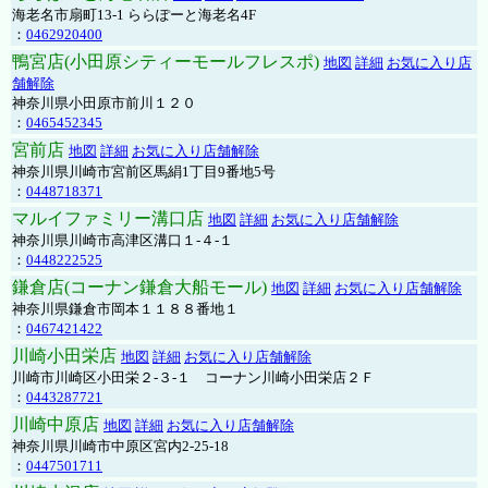
海老名市扇町13-1 ららぽーと海老名4F
：
0462920400
鴨宮店(小田原シティーモールフレスポ)
地図
詳細
お気に入り店
舗解除
神奈川県小田原市前川１２０
：
0465452345
宮前店
地図
詳細
お気に入り店舗解除
神奈川県川崎市宮前区馬絹1丁目9番地5号
：
0448718371
マルイファミリー溝口店
地図
詳細
お気に入り店舗解除
神奈川県川崎市高津区溝口１-４-１
：
0448222525
鎌倉店(コーナン鎌倉大船モール)
地図
詳細
お気に入り店舗解除
神奈川県鎌倉市岡本１１８８番地１
：
0467421422
川崎小田栄店
地図
詳細
お気に入り店舗解除
川崎市川崎区小田栄２‐３‐１ コーナン川崎小田栄店２Ｆ
：
0443287721
川崎中原店
地図
詳細
お気に入り店舗解除
神奈川県川崎市中原区宮内2-25-18
：
0447501711