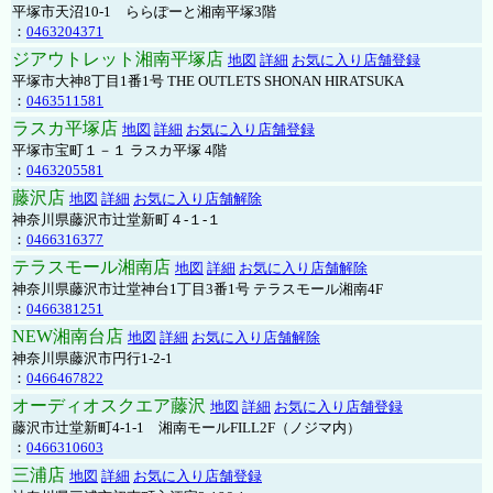
平塚市天沼10-1 ららぽーと湘南平塚3階
：
0463204371
ジアウトレット湘南平塚店
地図
詳細
お気に入り店舗登録
平塚市大神8丁目1番1号 THE OUTLETS SHONAN HIRATSUKA
：
0463511581
ラスカ平塚店
地図
詳細
お気に入り店舗登録
平塚市宝町１－１ ラスカ平塚 4階
：
0463205581
藤沢店
地図
詳細
お気に入り店舗解除
神奈川県藤沢市辻堂新町４-１-１
：
0466316377
テラスモール湘南店
地図
詳細
お気に入り店舗解除
神奈川県藤沢市辻堂神台1丁目3番1号 テラスモール湘南4F
：
0466381251
NEW湘南台店
地図
詳細
お気に入り店舗解除
神奈川県藤沢市円行1-2-1
：
0466467822
オーディオスクエア藤沢
地図
詳細
お気に入り店舗登録
藤沢市辻堂新町4-1-1 湘南モールFILL2F（ノジマ内）
：
0466310603
三浦店
地図
詳細
お気に入り店舗登録