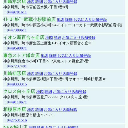
川崎水沢店
地図
詳細
お気に入り店舗登録
神奈川県川崎市宮前区水沢2丁目3番8号
：
0449781611
ｲﾄｰﾖｰｶﾄﾞｰ武蔵小杉駅前店
地図
詳細
お気に入り店舗登録
神奈川県川崎市中原区小杉町3-420イトーヨーカドー武蔵小杉駅前店5階
：
0447380611
イオン新百合ヶ丘店
地図
詳細
お気に入り店舗登録
神奈川県川崎市麻生区上麻生1-19イオン新百合ヶ丘5F
：
0449590071
東急ストア鎌倉店
地図
詳細
お気に入り店舗登録
神奈川県鎌倉市小町1丁目2-12東急ストア鎌倉店5階
：
0467237481
川崎枡形店
地図
詳細
お気に入り店舗登録
神奈川県川崎市多摩区枡形1丁目5番1号ヤオコー川崎枡形店3F
：
0449333315
クロス向ヶ丘店
地図
詳細
お気に入り店舗登録
神奈川県川崎市多摩区登戸2779-1 クロス向ヶ丘3階
：
0449118671
相模原本店
地図
詳細
お気に入り店舗解除
神奈川県相模原市横山１-１-１
：
0427531516
NEW城山店
地図
詳細
お気に入り店舗解除