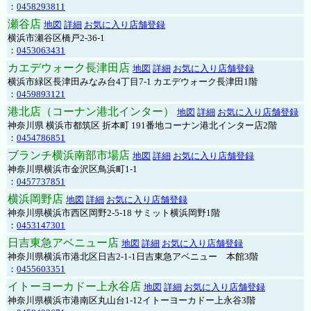
：
0458293811
瀬谷店
地図
詳細
お気に入り店舗登録
横浜市瀬谷区橋戸2-36-1
：
0453063431
カエデウォーク長津田店
地図
詳細
お気に入り店舗登録
横浜市緑区長津田みなみ台4丁目7-1 カエデウォーク長津田1階
：
0459893121
港北店（コーナン港北インター）
地図
詳細
お気に入り店舗登録
神奈川県 横浜市都筑区 折本町 191番地コーナン港北インター店2階
：
0454786851
ブランチ横浜南部市場店
地図
詳細
お気に入り店舗登録
神奈川県横浜市金沢区鳥浜町1-1
：
0457737851
横浜岡野店
地図
詳細
お気に入り店舗登録
神奈川県横浜市西区岡野2-5-18 サミット横浜岡野1階
：
0453147301
日吉東急アベニュー店
地図
詳細
お気に入り店舗登録
神奈川県横浜市港北区日吉2-1-1日吉東急アベニュー 本館3階
：
0455603351
イトーヨーカドー上永谷店
地図
詳細
お気に入り店舗登録
神奈川県横浜市港南区丸山台1-12イトーヨーカドー上永谷3階