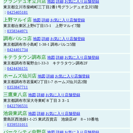
グランデュオ立川店
地図
詳細
お気に入り店舗登録
東京都立川市柴崎町三丁目2番1号グランデュオ立川5階
：
0425405181
上野マルイ店
地図
詳細
お気に入り店舗登録
東京都台東区上野6丁目15-1 上野マルイ7階
：
0358344971
調布パルコ店
地図
詳細
お気に入り店舗登録
東京都調布市小島町 1-38-1 調布パルコ5階
：
0424401734
キテラタウン調布店
地図
詳細
お気に入り店舗登録
東京都調布市菊野台1-33-3 キテラタウン調布2F
：
0424436151
ホームズ仙川店
地図
詳細
お気に入り店舗登録
東京都調布市若葉町2丁目1-7 ホームズ仙川店2階
：
0353847711
三鷹東八店
地図
詳細
お気に入り店舗登録
東京都調布市深大寺東町８丁目３３-１
：
0422706531
池袋東武店
地図
詳細
お気に入り店舗登録
豊島区西池袋1-1-25 東武百貨店 池袋店4F 8～10番地
：
0359531011
パークシティ中野店
地図
詳細
お気に入り店舗登録