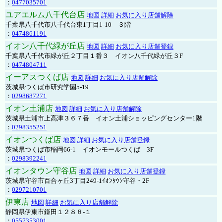
：
0477035701
ユアエルム八千代台店
地図
詳細
お気に入り店舗解除
千葉県八千代市八千代台東1丁目1-10 ３階
：
0474861191
イオン八千代緑が丘店
地図
詳細
お気に入り店舗登録
千葉県八千代市緑が丘２丁目１番３ イオン八千代緑が丘３F
：
0474804711
イーアスつくば店
地図
詳細
お気に入り店舗解除
茨城県つくば市研究学園5-19
：
0298687271
イオン土浦店
地図
詳細
お気に入り店舗解除
茨城県土浦市上高津３６７番 イオン土浦ショッピングセンター1階
：
0298355251
イオンつくば店
地図
詳細
お気に入り店舗登録
茨城県つくば市稲岡66-1 イオンモールつくば 3F
：
0298392241
イオンタウン守谷店
地図
詳細
お気に入り店舗登録
茨城県守谷市百合ヶ丘3丁目249-1ｲｵﾝﾀｳﾝ守谷・2F
：
0297210701
伊東店
地図
詳細
お気に入り店舗解除
静岡県伊東市鎌田１２８８-１
：
0557353001