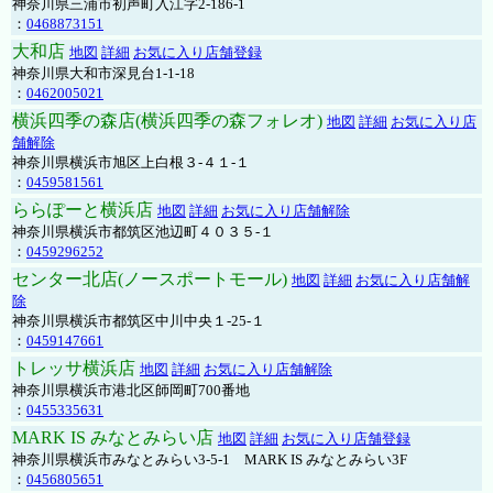
神奈川県三浦市初声町入江字2-186-1
：
0468873151
大和店
地図
詳細
お気に入り店舗登録
神奈川県大和市深見台1-1-18
：
0462005021
横浜四季の森店(横浜四季の森フォレオ)
地図
詳細
お気に入り店
舗解除
神奈川県横浜市旭区上白根３-４１-１
：
0459581561
ららぽーと横浜店
地図
詳細
お気に入り店舗解除
神奈川県横浜市都筑区池辺町４０３５-１
：
0459296252
センター北店(ノースポートモール)
地図
詳細
お気に入り店舗解
除
神奈川県横浜市都筑区中川中央１-25-１
：
0459147661
トレッサ横浜店
地図
詳細
お気に入り店舗解除
神奈川県横浜市港北区師岡町700番地
：
0455335631
MARK IS みなとみらい店
地図
詳細
お気に入り店舗登録
神奈川県横浜市みなとみらい3-5-1 MARK IS みなとみらい3F
：
0456805651