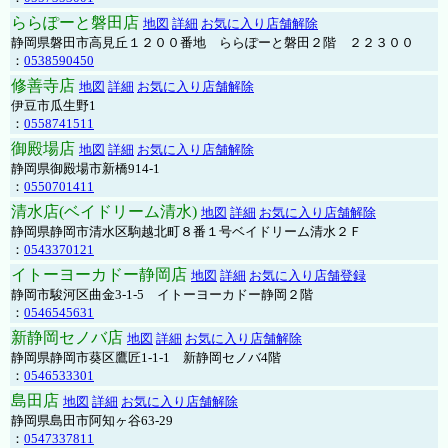
ららぽーと磐田店
地図
詳細
お気に入り店舗解除
静岡県磐田市高見丘１２００番地 ららぽーと磐田２階 ２２３００
：
0538590450
修善寺店
地図
詳細
お気に入り店舗解除
伊豆市瓜生野1
：
0558741511
御殿場店
地図
詳細
お気に入り店舗解除
静岡県御殿場市新橋914-1
：
0550701411
清水店(ベイドリーム清水)
地図
詳細
お気に入り店舗解除
静岡県静岡市清水区駒越北町８番１号ベイドリーム清水２Ｆ
：
0543370121
イトーヨーカドー静岡店
地図
詳細
お気に入り店舗登録
静岡市駿河区曲金3-1-5 イトーヨーカドー静岡２階
：
0546545631
新静岡セノバ店
地図
詳細
お気に入り店舗解除
静岡県静岡市葵区鷹匠1-1-1 新静岡セノバ4階
：
0546533301
島田店
地図
詳細
お気に入り店舗解除
静岡県島田市阿知ヶ谷63-29
：
0547337811