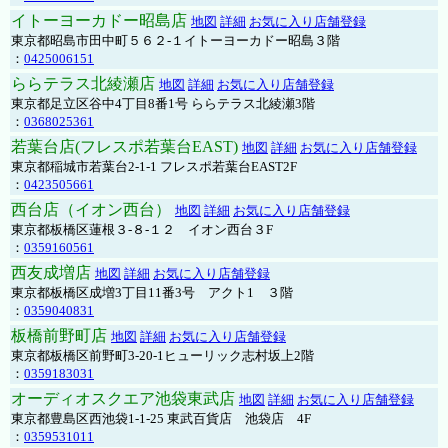
イトーヨーカドー昭島店
地図
詳細
お気に入り店舗登録
東京都昭島市田中町５６２-１イトーヨーカドー昭島３階
：
0425006151
ららテラス北綾瀬店
地図
詳細
お気に入り店舗登録
東京都足立区谷中4丁目8番1号 ららテラス北綾瀬3階
：
0368025361
若葉台店(フレスポ若葉台EAST)
地図
詳細
お気に入り店舗登録
東京都稲城市若葉台2-1-1 フレスポ若葉台EAST2F
：
0423505661
西台店（イオン西台）
地図
詳細
お気に入り店舗登録
東京都板橋区蓮根３-８-１２ イオン西台３F
：
0359160561
西友成増店
地図
詳細
お気に入り店舗登録
東京都板橋区成増3丁目11番3号 アクト1 ３階
：
0359040831
板橋前野町店
地図
詳細
お気に入り店舗登録
東京都板橋区前野町3-20-1ヒューリック志村坂上2階
：
0359183031
オーディオスクエア池袋東武店
地図
詳細
お気に入り店舗登録
東京都豊島区西池袋1-1-25 東武百貨店 池袋店 4F
：
0359531011