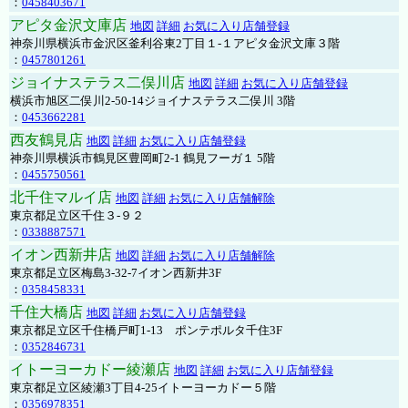
：
0458403671
アピタ金沢文庫店
地図
詳細
お気に入り店舗登録
神奈川県横浜市金沢区釜利谷東2丁目１-１アピタ金沢文庫３階
：
0457801261
ジョイナステラス二俣川店
地図
詳細
お気に入り店舗登録
横浜市旭区二俣川2-50-14ジョイナステラス二俣川 3階
：
0453662281
西友鶴見店
地図
詳細
お気に入り店舗登録
神奈川県横浜市鶴見区豊岡町2-1 鶴見フーガ１ 5階
：
0455750561
北千住マルイ店
地図
詳細
お気に入り店舗解除
東京都足立区千住３-９２
：
0338887571
イオン西新井店
地図
詳細
お気に入り店舗解除
東京都足立区梅島3-32-7イオン西新井3F
：
0358458331
千住大橋店
地図
詳細
お気に入り店舗登録
東京都足立区千住橋戸町1-13 ポンテポルタ千住3F
：
0352846731
イトーヨーカドー綾瀬店
地図
詳細
お気に入り店舗登録
東京都足立区綾瀬3丁目4-25イトーヨーカドー５階
：
0356978351