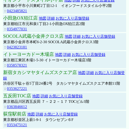
地図
詳細
お気に入り店舗登録
東京都小平市小川東町2丁目12-1 イオンフードスタイル小平2階
：
0423485821
小田急OX狛江店
地図
詳細
お気に入り店舗登録
東京都狛江市元和泉1丁目2-1小田急OX狛江店2階
：
0354977031
SOCOLA武蔵小金井クロス店
地図
詳細
お気に入り店舗登録
東京都小金井市本町6-2-30 SOCOLA武蔵小金井クロス3階
：
0423823181
イトーヨーカドー木場店
地図
詳細
お気に入り店舗登録
東京都江東区木場1-5-30 イトーヨーカドー木場店3階
：
0358578321
新宿タカシマヤタイムズスクエア店
地図
詳細
お気に入り店舗登
録
渋谷区千駄ヶ谷5丁目24番2号 タカシマヤタイムズスクエア本館11階
：
0353627221
五反田TOC店
地図
詳細
お気に入り店舗登録
東京都品川区西五反田 ７－２２－１７ TOCビル3階
：
0363846612
荻窪駅前店
地図
詳細
お気に入り店舗登録
東京都杉並区上萩1-9-1 タウンセブン６F
：
0353475121