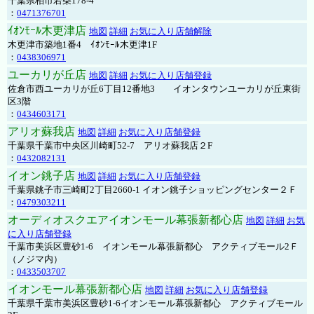
千葉県柏市若柴178-4
：
0471376701
ｲｵﾝﾓｰﾙ木更津店
地図
詳細
お気に入り店舗解除
木更津市築地1番4 ｲｵﾝﾓｰﾙ木更津1F
：
0438306971
ユーカリが丘店
地図
詳細
お気に入り店舗登録
佐倉市西ユーカリが丘6丁目12番地3 イオンタウンユーカリが丘東街
区3階
：
0434603171
アリオ蘇我店
地図
詳細
お気に入り店舗登録
千葉県千葉市中央区川崎町52-7 アリオ蘇我店２F
：
0432082131
イオン銚子店
地図
詳細
お気に入り店舗登録
千葉県銚子市三崎町2丁目2660-1 イオン銚子ショッピングセンター２Ｆ
：
0479303211
オーディオスクエアイオンモール幕張新都心店
地図
詳細
お気
に入り店舗登録
千葉市美浜区豊砂1-6 イオンモール幕張新都心 アクティブモール2Ｆ
（ノジマ内）
：
0433503707
イオンモール幕張新都心店
地図
詳細
お気に入り店舗登録
千葉県千葉市美浜区豊砂1-6イオンモール幕張新都心 アクティブモール