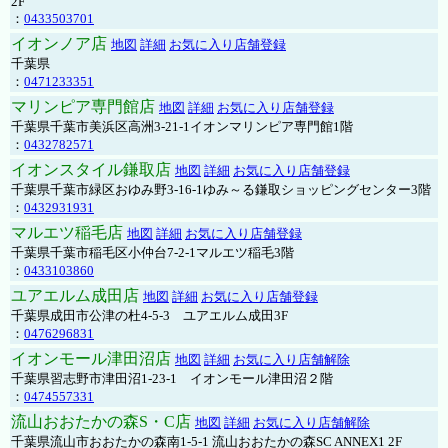
2F
：
0433503701
イオンノア店
地図
詳細
お気に入り店舗登録
千葉県
：
0471233351
マリンピア専門館店
地図
詳細
お気に入り店舗登録
千葉県千葉市美浜区高洲3-21-1イオンマリンピア専門館1階
：
0432782571
イオンスタイル鎌取店
地図
詳細
お気に入り店舗登録
千葉県千葉市緑区おゆみ野3-16-1ゆみ～る鎌取ショッピングセンター3階
：
0432931931
マルエツ稲毛店
地図
詳細
お気に入り店舗登録
千葉県千葉市稲毛区小仲台7-2-1マルエツ稲毛3階
：
0433103860
ユアエルム成田店
地図
詳細
お気に入り店舗登録
千葉県成田市公津の杜4-5-3 ユアエルム成田3F
：
0476296831
イオンモール津田沼店
地図
詳細
お気に入り店舗解除
千葉県習志野市津田沼1-23-1 イオンモール津田沼２階
：
0474557331
流山おおたかの森S・C店
地図
詳細
お気に入り店舗解除
千葉県流山市おおたかの森南1-5-1 流山おおたかの森SC ANNEX1 2F