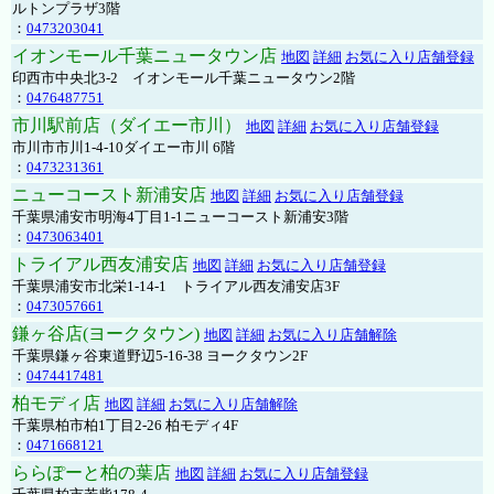
ルトンプラザ3階
：
0473203041
イオンモール千葉ニュータウン店
地図
詳細
お気に入り店舗登録
印西市中央北3-2 イオンモール千葉ニュータウン2階
：
0476487751
市川駅前店（ダイエー市川）
地図
詳細
お気に入り店舗登録
市川市市川1-4-10ダイエー市川 6階
：
0473231361
ニューコースト新浦安店
地図
詳細
お気に入り店舗登録
千葉県浦安市明海4丁目1-1ニューコースト新浦安3階
：
0473063401
トライアル西友浦安店
地図
詳細
お気に入り店舗登録
千葉県浦安市北栄1-14-1 トライアル西友浦安店3F
：
0473057661
鎌ヶ谷店(ヨークタウン)
地図
詳細
お気に入り店舗解除
千葉県鎌ヶ谷東道野辺5-16-38 ヨークタウン2F
：
0474417481
柏モディ店
地図
詳細
お気に入り店舗解除
千葉県柏市柏1丁目2-26 柏モディ4F
：
0471668121
ららぽーと柏の葉店
地図
詳細
お気に入り店舗登録