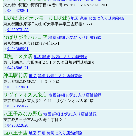
東京都中野区中野四丁目14 番1 号 PARKCITY NAKANO 201
：
0359429861
日の出店(イオンモール日の出)
地図
詳細
お気に入り店舗登録
東京都西多摩郡日の出町大字平井字三吉野桜237-3
：
0425973155
ひばりが丘パルコ店
地図
詳細
お気に入り店舗解除
東京都西東京市ひばりが丘1-1-1
：
0424388901
田無アスタ店
地図
詳細
お気に入り店舗登録
東京都西東京市田無町2-1-1 アスタ田無専門店棟2階
：
0424606121
練馬駅前店
地図
詳細
お気に入り店舗登録
東京都練馬区練馬1丁目3-10 2階
：
0359123081
リヴィンオズ大泉店
地図
詳細
お気に入り店舗登録
東京都練馬区東大泉2-10-11 リヴィンオズ大泉4階
：
0359355972
八王子みなみ野店
地図
詳細
お気に入り店舗登録
東京都八王子市みなみ野１丁目２-１
：
0426322620
西八王子店
地図
詳細
お気に入り店舗解除