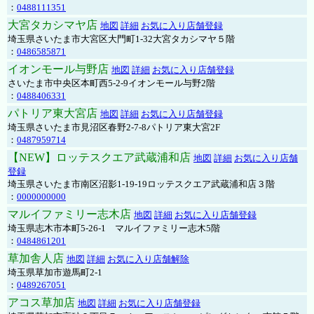
：
0488111351
大宮タカシマヤ店
地図
詳細
お気に入り店舗登録
埼玉県さいたま市大宮区大門町1-32大宮タカシマヤ５階
：
0486585871
イオンモール与野店
地図
詳細
お気に入り店舗登録
さいたま市中央区本町西5-2-9イオンモール与野2階
：
0488406331
パトリア東大宮店
地図
詳細
お気に入り店舗登録
埼玉県さいたま市見沼区春野2-7-8パトリア東大宮2F
：
0487959714
【NEW】ロッテスクエア武蔵浦和店
地図
詳細
お気に入り店舗
登録
埼玉県さいたま市南区沼影1-19-19ロッテスクエア武蔵浦和店３階
：
0000000000
マルイファミリー志木店
地図
詳細
お気に入り店舗登録
埼玉県志木市本町5-26-1 マルイファミリー志木5階
：
0484861201
草加舎人店
地図
詳細
お気に入り店舗解除
埼玉県草加市遊馬町2-1
：
0489267051
アコス草加店
地図
詳細
お気に入り店舗登録