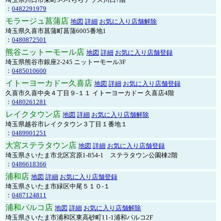
：
0482291979
モラージュ菖蒲店
地図
詳細
お気に入り店舗解除
埼玉県久喜市菖蒲町菖蒲6005番地1
：
0480872501
熊谷ニットーモール店
地図
詳細
お気に入り店舗登録
埼玉県熊谷市銀座2-245 ニットーモール3F
：
0485010600
イトーヨーカドー久喜店
地図
詳細
お気に入り店舗登録
久喜市久喜中央４丁目９-１１ イトーヨーカドー 久喜店4階
：
0480261281
レイクタウン店
地図
詳細
お気に入り店舗解除
埼玉県越谷市レイクタウン３丁目１番地１
：
0489901251
大宮ステラタウン店
地図
詳細
お気に入り店舗登録
埼玉県さいたま市北区宮原1-854-1 ステラタウン公園棟2階
：
0486618366
浦和店
地図
詳細
お気に入り店舗登録
埼玉県さいたま市緑区中尾５１０-１
：
0487124811
浦和パルコ店
地図
詳細
お気に入り店舗解除
埼玉県さいたま市浦和区東高砂町11-1浦和パルコ2F