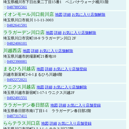
埼玉県桶川市下日出東二丁目15番1 ベニバナウォーク桶川1階
：
0487895561
イオンモール川口前川店
地図
詳細
お気に入り店舗解除
埼玉県川口市前川 1-1-11-3003
：
0482641591
ララガーデン川口店
地図
詳細
お気に入り店舗解除
埼玉県川口市宮町18-9 ララガーデン川口 2F
：
0482406101
川越西店
地図
詳細
お気に入り店舗解除
埼玉県川越市的場新町21番地10
：
0492390081
まるひろ川越店
地図
詳細
お気に入り店舗登録
川越市新富町2-6-1まるひろ川越6階
：
0492272021
ウニクス川越店
地図
詳細
お気に入り店舗解除
埼玉県川越市新宿町1-17-1 ウニクス川越2F
：
0492491551
ララガーデン春日部店
地図
詳細
お気に入り店舗登録
埼玉県春日部市南1丁目1-1 ララガーデン春日部2階
：
0487317411
ららテラス川口店
地図
詳細
お気に入り店舗登録
埼玉県川口市栄町3-5-1ららテラス川口7階