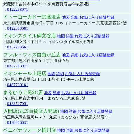
武蔵野市吉祥寺本町2-3-1 東急百貨店吉祥寺店5階
：
0422238971
イトーヨーカドー武蔵境店
地図
詳細
お気に入り店舗登録
東京都武蔵野市境南町２丁目３?６ イトーヨーカドー 武蔵境店 西館5階
：
0422303081
イオンスタイル碑文谷店
地図
詳細
お気に入り店舗登録
目黒区碑文谷４丁目１-１ イオンスタイル碑文谷7階
：
0357208661
フレル・ウィズ自由が丘店
地図
詳細
お気に入り店舗登録
東京都目黒区自由が丘１丁目６番９号
：
0357263071
イオンモール上尾店
地図
詳細
お気に入り店舗登録
埼玉県上尾市愛宕3丁目8-１号イオンモール上尾２階
：
0487790181
まるひろ上尾SC店
地図
詳細
お気に入り店舗登録
埼玉県上尾市宮本町1-1 まるひろ上尾SC店5階
：
0488717051
入間店(丸広百貨店入間店)
地図
詳細
お気に入り店舗登録
埼玉県入間市豊岡1-6-12 丸広（まるひろ）百貨店 入間店５F
：
0429606631
ベニバナウォーク桶川店
地図
詳細
お気に入り店舗登録