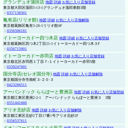
グランデュオ蒲田店
地図
詳細
お気に入り店舗登録
東京都大田区蒲田5-13-1グランデュオ蒲田東館3階
：
0357138301
亀有店(リリオ館)
地図
詳細
お気に入り店舗解除
東京都葛飾区亀有3-26-1リリオ館4F
：
0356506181
イトーヨーカドー四つ木店
地図
詳細
お気に入り店舗登録
東京都葛飾区四つ木2丁目21-1イトーヨーカドー四つ木３F
：
0356715901
イトーヨーカドー赤羽店
地図
詳細
お気に入り店舗登録
東京都北区赤羽西１丁目７-１イトーヨーカドー赤羽5階
：
0359247691
国分寺店(セレオ国分寺)
地図
詳細
お気に入り店舗解除
東京都国分寺市南町３-２０-３
：
0423266511
アーバンドック ららぽーと豊洲店
地図
詳細
お気に入り店舗登録
東京都江東区豊洲2-2-1 アーバンドック ららぽーと豊洲３ 3階
：
0351441660
アリオ北砂店
地図
詳細
お気に入り店舗解除
東京都江東区北砂2丁目17番1号アリオ北砂2F
：
0356537611
イオンフードスタイル小平店