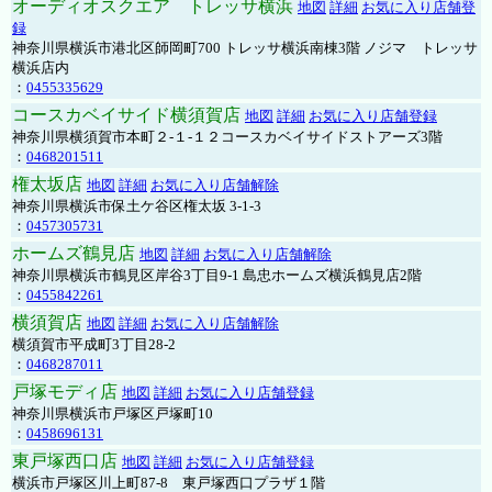
オーディオスクエア トレッサ横浜
地図
詳細
お気に入り店舗登
録
神奈川県横浜市港北区師岡町700 トレッサ横浜南棟3階 ノジマ トレッサ
横浜店内
：
0455335629
コースカベイサイド横須賀店
地図
詳細
お気に入り店舗登録
神奈川県横須賀市本町２-１-１２コースカベイサイドストアーズ3階
：
0468201511
権太坂店
地図
詳細
お気に入り店舗解除
神奈川県横浜市保土ケ谷区権太坂 3-1-3
：
0457305731
ホームズ鶴見店
地図
詳細
お気に入り店舗解除
神奈川県横浜市鶴見区岸谷3丁目9-1 島忠ホームズ横浜鶴見店2階
：
0455842261
横須賀店
地図
詳細
お気に入り店舗解除
横須賀市平成町3丁目28-2
：
0468287011
戸塚モディ店
地図
詳細
お気に入り店舗登録
神奈川県横浜市戸塚区戸塚町10
：
0458696131
東戸塚西口店
地図
詳細
お気に入り店舗登録
横浜市戸塚区川上町87-8 東戸塚西口プラザ１階