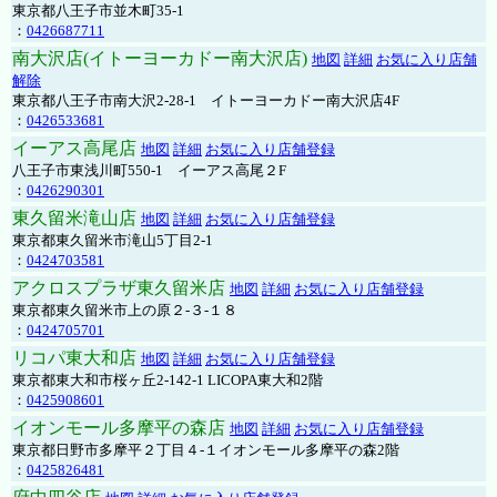
東京都八王子市並木町35-1
：
0426687711
南大沢店(イトーヨーカドー南大沢店)
地図
詳細
お気に入り店舗
解除
東京都八王子市南大沢2-28-1 イトーヨーカドー南大沢店4F
：
0426533681
イーアス高尾店
地図
詳細
お気に入り店舗登録
八王子市東浅川町550-1 イーアス高尾２F
：
0426290301
東久留米滝山店
地図
詳細
お気に入り店舗登録
東京都東久留米市滝山5丁目2-1
：
0424703581
アクロスプラザ東久留米店
地図
詳細
お気に入り店舗登録
東京都東久留米市上の原２-３-１８
：
0424705701
リコパ東大和店
地図
詳細
お気に入り店舗登録
東京都東大和市桜ヶ丘2-142-1 LICOPA東大和2階
：
0425908601
イオンモール多摩平の森店
地図
詳細
お気に入り店舗登録
東京都日野市多摩平２丁目４-１イオンモール多摩平の森2階
：
0425826481