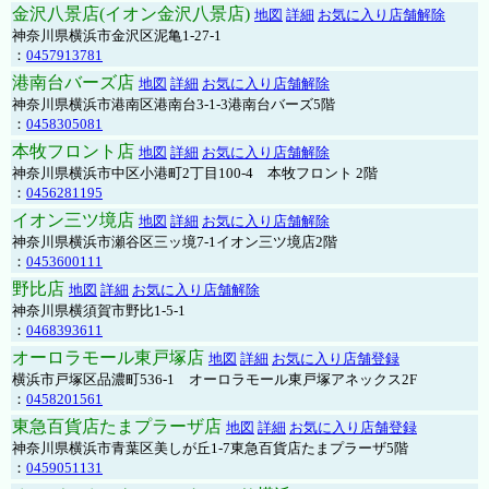
金沢八景店(イオン金沢八景店)
地図
詳細
お気に入り店舗解除
神奈川県横浜市金沢区泥亀1-27-1
：
0457913781
港南台バーズ店
地図
詳細
お気に入り店舗解除
神奈川県横浜市港南区港南台3-1-3港南台バーズ5階
：
0458305081
本牧フロント店
地図
詳細
お気に入り店舗解除
神奈川県横浜市中区小港町2丁目100-4 本牧フロント 2階
：
0456281195
イオン三ツ境店
地図
詳細
お気に入り店舗解除
神奈川県横浜市瀬谷区三ッ境7-1イオン三ツ境店2階
：
0453600111
野比店
地図
詳細
お気に入り店舗解除
神奈川県横須賀市野比1-5-1
：
0468393611
オーロラモール東戸塚店
地図
詳細
お気に入り店舗登録
横浜市戸塚区品濃町536-1 オーロラモール東戸塚アネックス2F
：
0458201561
東急百貨店たまプラーザ店
地図
詳細
お気に入り店舗登録
神奈川県横浜市青葉区美しが丘1-7東急百貨店たまプラーザ5階
：
0459051131