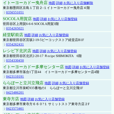
イトーヨーカドー曳舟店
地図
詳細
お気に入り店舗解除
東京都墨田区京島１丁目２-１イトーヨーカドー曳舟店４階
：
0356551051
SOCOLA用賀店
地図
詳細
お気に入り店舗登録
世田谷区上用賀6-6-6 SOCOLA用賀3階
：
0354265021
経堂駅前店
地図
詳細
お気に入り店舗登録
東京都世田谷区宮坂2-19-5ピーコックストア経堂店B1F
：
0354262431
レシピ下北沢店
地図
詳細
お気に入り店舗登録
東京都世田谷区北沢2-20-17 Ｒecipe SHIMOKITA 6階
：
0354330450
イトーヨーカドー多摩センター店
地図
詳細
お気に入り店舗登録
東京都多摩市落合1丁目44 イトーヨーカドー多摩センター店4階
：
0423110191
ららぽーと立川立飛店
地図
詳細
お気に入り店舗登録
東京都立川市泉町935番地の1 ららぽーと立川立飛1F
：
0425486201
東寺方店
地図
詳細
お気に入り店舗登録
東京都多摩市東寺方６６０?１ サミットストア東寺方店２F
：
0423573461