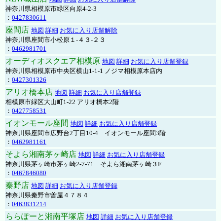
神奈川県相模原市緑区向原4-2-3
：
0427830611
座間店
地図
詳細
お気に入り店舗解除
神奈川県座間市小松原１-４３-２３
：
0462981701
オーディオスクエア相模原
地図
詳細
お気に入り店舗登録
神奈川県相模原市中央区横山1-1-1 ノジマ相模原本店内
：
0427301326
アリオ橋本店
地図
詳細
お気に入り店舗登録
相模原市緑区大山町1-22 アリオ橋本2階
：
0427758531
イオンモール座間
地図
詳細
お気に入り店舗登録
神奈川県座間市広野台2丁目10-4 イオンモール座間3階
：
0462981161
そよら湘南茅ヶ崎店
地図
詳細
お気に入り店舗登録
神奈川県茅ヶ崎市茅ヶ崎2‐7‐71 そよら湘南茅ヶ崎３F
：
0467846080
秦野店
地図
詳細
お気に入り店舗登録
神奈川県秦野市曽屋４７８４
：
0463831214
ららぽーと湘南平塚店
地図
詳細
お気に入り店舗登録