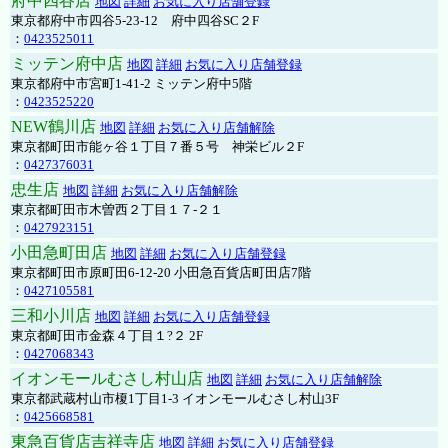
府中四谷店
地図
詳細
お気に入り店舗登録
東京都府中市四谷5-23-12 府中四谷SC２F
：
0423525011
ミッテン府中店
地図
詳細
お気に入り店舗登録
東京都府中市宮町1-41-2 ミッテン府中5階
：
0423525220
NEW鶴川店
地図
詳細
お気に入り店舗解除
東京都町田市能ヶ谷１丁目７番５号 神栄ビル２F
：
0427376031
忠生店
地図
詳細
お気に入り店舗解除
東京都町田市木曽西２丁目１７-２１
：
0427923151
小田急町田店
地図
詳細
お気に入り店舗登録
東京都町田市原町田6-12-20 小田急百貨店町田店7階
：
0427105581
三和小川店
地図
詳細
お気に入り店舗登録
東京都町田市金森４丁目１?２ 2F
：
0427068343
イオンモールむさし村山店
地図
詳細
お気に入り店舗解除
東京都武蔵村山市榎1丁目1-3 イオンモールむさし村山3F
：
0425668581
東急百貨店吉祥寺店
地図
詳細
お気に入り店舗登録