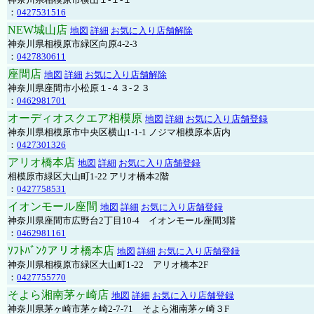
：
0427531516
NEW城山店
地図
詳細
お気に入り店舗解除
神奈川県相模原市緑区向原4-2-3
：
0427830611
座間店
地図
詳細
お気に入り店舗解除
神奈川県座間市小松原１-４３-２３
：
0462981701
オーディオスクエア相模原
地図
詳細
お気に入り店舗登録
神奈川県相模原市中央区横山1-1-1 ノジマ相模原本店内
：
0427301326
アリオ橋本店
地図
詳細
お気に入り店舗登録
相模原市緑区大山町1-22 アリオ橋本2階
：
0427758531
イオンモール座間
地図
詳細
お気に入り店舗登録
神奈川県座間市広野台2丁目10-4 イオンモール座間3階
：
0462981161
ｿﾌﾄﾊﾞﾝｸアリオ橋本店
地図
詳細
お気に入り店舗登録
神奈川県相模原市緑区大山町1-22 アリオ橋本2F
：
0427755770
そよら湘南茅ヶ崎店
地図
詳細
お気に入り店舗登録
神奈川県茅ヶ崎市茅ヶ崎2‐7‐71 そよら湘南茅ヶ崎３F