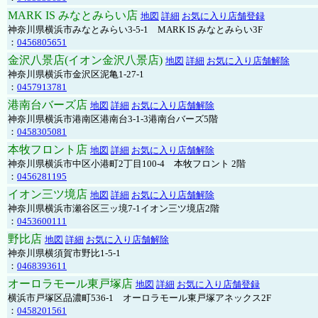
MARK IS みなとみらい店
地図
詳細
お気に入り店舗登録
神奈川県横浜市みなとみらい3-5-1 MARK IS みなとみらい3F
：
0456805651
金沢八景店(イオン金沢八景店)
地図
詳細
お気に入り店舗解除
神奈川県横浜市金沢区泥亀1-27-1
：
0457913781
港南台バーズ店
地図
詳細
お気に入り店舗解除
神奈川県横浜市港南区港南台3-1-3港南台バーズ5階
：
0458305081
本牧フロント店
地図
詳細
お気に入り店舗解除
神奈川県横浜市中区小港町2丁目100-4 本牧フロント 2階
：
0456281195
イオン三ツ境店
地図
詳細
お気に入り店舗解除
神奈川県横浜市瀬谷区三ッ境7-1イオン三ツ境店2階
：
0453600111
野比店
地図
詳細
お気に入り店舗解除
神奈川県横須賀市野比1-5-1
：
0468393611
オーロラモール東戸塚店
地図
詳細
お気に入り店舗登録
横浜市戸塚区品濃町536-1 オーロラモール東戸塚アネックス2F
：
0458201561