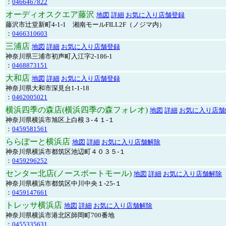
：
0466467822
オーディオスクエア藤沢
地図
詳細
お気に入り店舗登録
藤沢市辻堂新町4-1-1 湘南モールFILL2F（ノジマ内）
：
0466310603
三浦店
地図
詳細
お気に入り店舗登録
神奈川県三浦市初声町入江字2-186-1
：
0468873151
大和店
地図
詳細
お気に入り店舗登録
神奈川県大和市深見台1-1-18
：
0462005021
横浜四季の森店(横浜四季の森フォレオ)
地図
詳細
お気に入り店舗
神奈川県横浜市旭区上白根３-４１-１
：
0459581561
ららぽーと横浜店
地図
詳細
お気に入り店舗解除
神奈川県横浜市都筑区池辺町４０３５-１
：
0459296252
センター北店(ノースポートモール)
地図
詳細
お気に入り店舗解除
神奈川県横浜市都筑区中川中央１-25-１
：
0459147661
トレッサ横浜店
地図
詳細
お気に入り店舗解除
神奈川県横浜市港北区師岡町700番地
：
0455335631