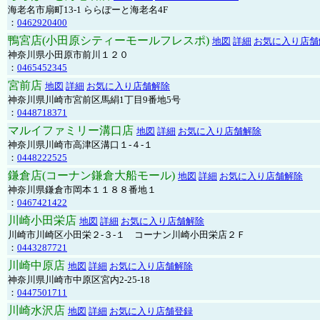
海老名市扇町13-1 ららぽーと海老名4F
：
0462920400
鴨宮店(小田原シティーモールフレスポ)
地図
詳細
お気に入り店舗
神奈川県小田原市前川１２０
：
0465452345
宮前店
地図
詳細
お気に入り店舗解除
神奈川県川崎市宮前区馬絹1丁目9番地5号
：
0448718371
マルイファミリー溝口店
地図
詳細
お気に入り店舗解除
神奈川県川崎市高津区溝口１-４-１
：
0448222525
鎌倉店(コーナン鎌倉大船モール)
地図
詳細
お気に入り店舗解除
神奈川県鎌倉市岡本１１８８番地１
：
0467421422
川崎小田栄店
地図
詳細
お気に入り店舗解除
川崎市川崎区小田栄２‐３‐１ コーナン川崎小田栄店２Ｆ
：
0443287721
川崎中原店
地図
詳細
お気に入り店舗解除
神奈川県川崎市中原区宮内2-25-18
：
0447501711
川崎水沢店
地図
詳細
お気に入り店舗登録