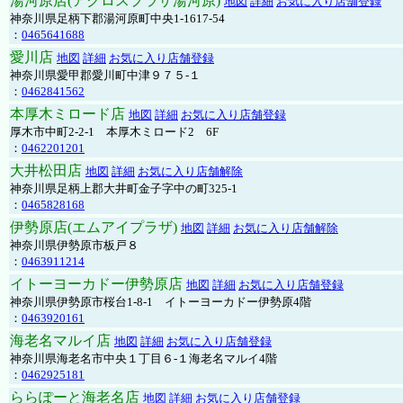
湯河原店(アクロスプラザ湯河原)
地図
詳細
お気に入り店舗登録
神奈川県足柄下郡湯河原町中央1-1617-54
：
0465641688
愛川店
地図
詳細
お気に入り店舗登録
神奈川県愛甲郡愛川町中津９７５-１
：
0462841562
本厚木ミロード店
地図
詳細
お気に入り店舗登録
厚木市中町2-2-1 本厚木ミロード2 6F
：
0462201201
大井松田店
地図
詳細
お気に入り店舗解除
神奈川県足柄上郡大井町金子字中の町325-1
：
0465828168
伊勢原店(エムアイプラザ)
地図
詳細
お気に入り店舗解除
神奈川県伊勢原市板戸８
：
0463911214
イトーヨーカドー伊勢原店
地図
詳細
お気に入り店舗登録
神奈川県伊勢原市桜台1-8-1 イトーヨーカドー伊勢原4階
：
0463920161
海老名マルイ店
地図
詳細
お気に入り店舗登録
神奈川県海老名市中央１丁目６-１海老名マルイ4階
：
0462925181
ららぽーと海老名店
地図
詳細
お気に入り店舗登録