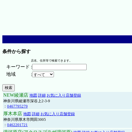
条件から探す
店名、住所等で検索できます。
キーワード
:
地域
:
NEW綾瀬店
地図
詳細
お気に入り店舗登録
神奈川県綾瀬市深谷上2-3-9
：
0467795279
厚木本店
地図
詳細
お気に入り店舗登録
神奈川県厚木市岡田3005
：
0462201721