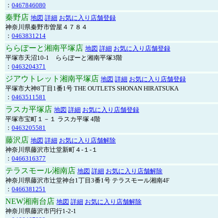
：
0467846080
秦野店
地図
詳細
お気に入り店舗登録
神奈川県秦野市曽屋４７８４
：
0463831214
ららぽーと湘南平塚店
地図
詳細
お気に入り店舗登録
平塚市天沼10-1 ららぽーと湘南平塚3階
：
0463204371
ジアウトレット湘南平塚店
地図
詳細
お気に入り店舗登録
平塚市大神8丁目1番1号 THE OUTLETS SHONAN HIRATSUKA
：
0463511581
ラスカ平塚店
地図
詳細
お気に入り店舗登録
平塚市宝町１－１ ラスカ平塚 4階
：
0463205581
藤沢店
地図
詳細
お気に入り店舗解除
神奈川県藤沢市辻堂新町４-１-１
：
0466316377
テラスモール湘南店
地図
詳細
お気に入り店舗解除
神奈川県藤沢市辻堂神台1丁目3番1号 テラスモール湘南4F
：
0466381251
NEW湘南台店
地図
詳細
お気に入り店舗解除
神奈川県藤沢市円行1-2-1