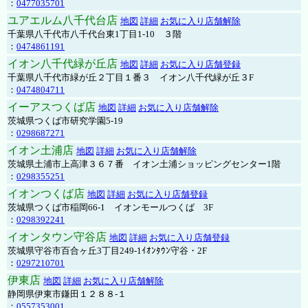
：
0477035701
ユアエルム八千代台店
地図
詳細
お気に入り店舗解除
千葉県八千代市八千代台東1丁目1-10 ３階
：
0474861191
イオン八千代緑が丘店
地図
詳細
お気に入り店舗登録
千葉県八千代市緑が丘２丁目１番３ イオン八千代緑が丘３F
：
0474804711
イーアスつくば店
地図
詳細
お気に入り店舗解除
茨城県つくば市研究学園5-19
：
0298687271
イオン土浦店
地図
詳細
お気に入り店舗解除
茨城県土浦市上高津３６７番 イオン土浦ショッピングセンター1階
：
0298355251
イオンつくば店
地図
詳細
お気に入り店舗登録
茨城県つくば市稲岡66-1 イオンモールつくば 3F
：
0298392241
イオンタウン守谷店
地図
詳細
お気に入り店舗登録
茨城県守谷市百合ヶ丘3丁目249-1ｲｵﾝﾀｳﾝ守谷・2F
：
0297210701
伊東店
地図
詳細
お気に入り店舗解除
静岡県伊東市鎌田１２８８-１
：
0557353001