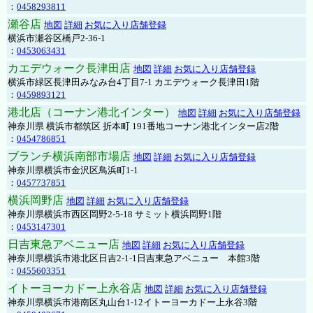
：
0458293811
瀬谷店
地図
詳細
お気に入り店舗登録
横浜市瀬谷区橋戸2-36-1
：
0453063431
カエデウォーク長津田店
地図
詳細
お気に入り店舗登録
横浜市緑区長津田みなみ台4丁目7-1 カエデウォーク長津田1階
：
0459893121
港北店（コーナン港北インター）
地図
詳細
お気に入り店舗登録
神奈川県 横浜市都筑区 折本町 191番地コーナン港北インター店2階
：
0454786851
ブランチ横浜南部市場店
地図
詳細
お気に入り店舗登録
神奈川県横浜市金沢区鳥浜町1-1
：
0457737851
横浜岡野店
地図
詳細
お気に入り店舗登録
神奈川県横浜市西区岡野2-5-18 サミット横浜岡野1階
：
0453147301
日吉東急アベニュー店
地図
詳細
お気に入り店舗登録
神奈川県横浜市港北区日吉2-1-1日吉東急アベニュー 本館3階
：
0455603351
イトーヨーカドー上永谷店
地図
詳細
お気に入り店舗登録
神奈川県横浜市港南区丸山台1-12イトーヨーカドー上永谷3階