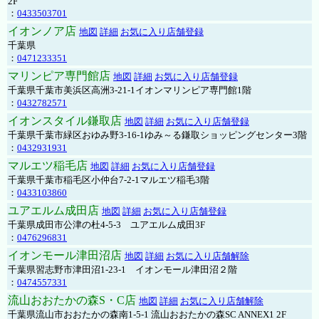
2F
：
0433503701
イオンノア店
地図
詳細
お気に入り店舗登録
千葉県
：
0471233351
マリンピア専門館店
地図
詳細
お気に入り店舗登録
千葉県千葉市美浜区高洲3-21-1イオンマリンピア専門館1階
：
0432782571
イオンスタイル鎌取店
地図
詳細
お気に入り店舗登録
千葉県千葉市緑区おゆみ野3-16-1ゆみ～る鎌取ショッピングセンター3階
：
0432931931
マルエツ稲毛店
地図
詳細
お気に入り店舗登録
千葉県千葉市稲毛区小仲台7-2-1マルエツ稲毛3階
：
0433103860
ユアエルム成田店
地図
詳細
お気に入り店舗登録
千葉県成田市公津の杜4-5-3 ユアエルム成田3F
：
0476296831
イオンモール津田沼店
地図
詳細
お気に入り店舗解除
千葉県習志野市津田沼1-23-1 イオンモール津田沼２階
：
0474557331
流山おおたかの森S・C店
地図
詳細
お気に入り店舗解除
千葉県流山市おおたかの森南1-5-1 流山おおたかの森SC ANNEX1 2F