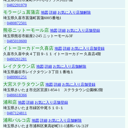
：
0482291979
モラージュ菖蒲店
地図
詳細
お気に入り店舗解除
埼玉県久喜市菖蒲町菖蒲6005番地1
：
0480872501
熊谷ニットーモール店
地図
詳細
お気に入り店舗登録
埼玉県熊谷市銀座2-245 ニットーモール3F
：
0485010600
イトーヨーカドー久喜店
地図
詳細
お気に入り店舗登録
久喜市久喜中央４丁目９-１１ イトーヨーカドー 久喜店4階
：
0480261281
レイクタウン店
地図
詳細
お気に入り店舗解除
埼玉県越谷市レイクタウン３丁目１番地１
：
0489901251
大宮ステラタウン店
地図
詳細
お気に入り店舗登録
埼玉県さいたま市北区宮原1-854-1 ステラタウン公園棟2階
：
0486618366
浦和店
地図
詳細
お気に入り店舗登録
埼玉県さいたま市緑区中尾５１０-１
：
0487124811
浦和パルコ店
地図
詳細
お気に入り店舗解除
埼玉県さいたま市浦和区東高砂町11-1浦和パルコ2F