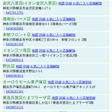
金沢八景店(イオン金沢八景店)
地図
詳細
お気に入り店舗解除
神奈川県横浜市金沢区泥亀1-27-1
：
0457913781
港南台バーズ店
地図
詳細
お気に入り店舗解除
神奈川県横浜市港南区港南台3-1-3港南台バーズ5階
：
0458305081
本牧フロント店
地図
詳細
お気に入り店舗解除
神奈川県横浜市中区小港町2丁目100-4 本牧フロント 2階
：
0456281195
イオン三ツ境店
地図
詳細
お気に入り店舗解除
神奈川県横浜市瀬谷区三ッ境7-1イオン三ツ境店2階
：
0453600111
野比店
地図
詳細
お気に入り店舗解除
神奈川県横須賀市野比1-5-1
：
0468393611
オーロラモール東戸塚店
地図
詳細
お気に入り店舗登録
横浜市戸塚区品濃町536-1 オーロラモール東戸塚アネックス2F
：
0458201561
東急百貨店たまプラーザ店
地図
詳細
お気に入り店舗登録
神奈川県横浜市青葉区美しが丘1-7東急百貨店たまプラーザ5階
：
0459051131