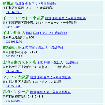
葛西店
地図
詳細
お気に入り店舗登録
江戸川区東葛西9-3-3 アリオ葛西店2F
：
0356677301
イトーヨーカドー小岩店
地図
詳細
お気に入り店舗登録
東京都江戸川区西小岩1-24-1イトーヨーカドー小岩5階
：
0356125051
イオン船堀店
地図
詳細
お気に入り店舗登録
江戸川区船堀1丁目1-51
：
0368085270
青梅統合館
地図
詳細
お気に入り店舗登録
東京都青梅市今寺５-１-１
：
0428321215
上池台東急ストア店
地図
詳細
お気に入り店舗登録
東京都大田区上池台5-23-5東急ストア上池台店2階
：
0337488081
マチノマ大森店
地図
詳細
お気に入り店舗登録
東京都大田区大森町3-1-38マチノマ大森2階
：
0357535311
青梅インター店
地図
詳細
お気に入り店舗登録
東京都青梅市新町６-１６-１１
：
0428339031