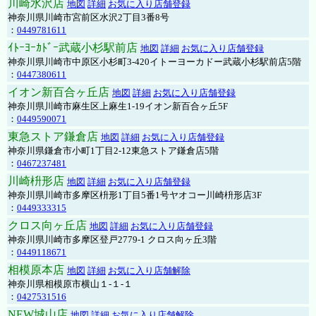
川崎水沢店
地図
詳細
お気に入り店舗登録
神奈川県川崎市宮前区水沢2丁目3番8号
：
0449781611
ｲﾄｰﾖｰｶﾄﾞｰ武蔵小杉駅前店
地図
詳細
お気に入り店舗登録
神奈川県川崎市中原区小杉町3-420イトーヨーカドー武蔵小杉駅前店5階
：
0447380611
イオン新百合ヶ丘店
地図
詳細
お気に入り店舗登録
神奈川県川崎市麻生区上麻生1-19イオン新百合ヶ丘5F
：
0449590071
東急ストア鎌倉店
地図
詳細
お気に入り店舗登録
神奈川県鎌倉市小町1丁目2-12東急ストア鎌倉店5階
：
0467237481
川崎枡形店
地図
詳細
お気に入り店舗登録
神奈川県川崎市多摩区枡形1丁目5番1号ヤオコー川崎枡形店3F
：
0449333315
クロス向ヶ丘店
地図
詳細
お気に入り店舗登録
神奈川県川崎市多摩区登戸2779-1 クロス向ヶ丘3階
：
0449118671
相模原本店
地図
詳細
お気に入り店舗解除
神奈川県相模原市横山１-１-１
：
0427531516
NEW城山店
地図
詳細
お気に入り店舗解除