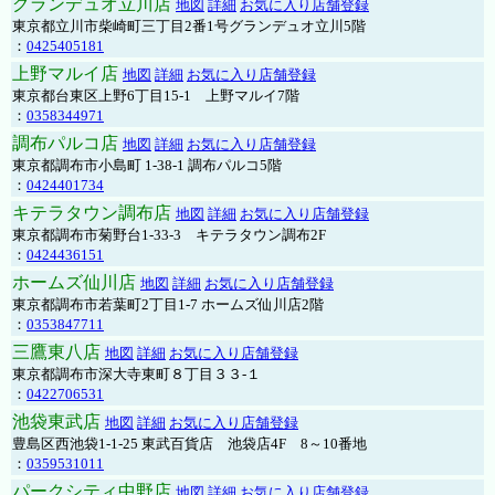
グランデュオ立川店
地図
詳細
お気に入り店舗登録
東京都立川市柴崎町三丁目2番1号グランデュオ立川5階
：
0425405181
上野マルイ店
地図
詳細
お気に入り店舗登録
東京都台東区上野6丁目15-1 上野マルイ7階
：
0358344971
調布パルコ店
地図
詳細
お気に入り店舗登録
東京都調布市小島町 1-38-1 調布パルコ5階
：
0424401734
キテラタウン調布店
地図
詳細
お気に入り店舗登録
東京都調布市菊野台1-33-3 キテラタウン調布2F
：
0424436151
ホームズ仙川店
地図
詳細
お気に入り店舗登録
東京都調布市若葉町2丁目1-7 ホームズ仙川店2階
：
0353847711
三鷹東八店
地図
詳細
お気に入り店舗登録
東京都調布市深大寺東町８丁目３３-１
：
0422706531
池袋東武店
地図
詳細
お気に入り店舗登録
豊島区西池袋1-1-25 東武百貨店 池袋店4F 8～10番地
：
0359531011
パークシティ中野店
地図
詳細
お気に入り店舗登録