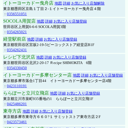
イトーヨーカドー曳舟店
地図
詳細
お気に入り店舗解除
東京都墨田区京島１丁目２-１イトーヨーカドー曳舟店４階
：
0356551051
SOCOLA用賀店
地図
詳細
お気に入り店舗登録
世田谷区上用賀6-6-6 SOCOLA用賀3階
：
0354265021
経堂駅前店
地図
詳細
お気に入り店舗登録
東京都世田谷区宮坂2-19-5ピーコックストア経堂店B1F
：
0354262431
レシピ下北沢店
地図
詳細
お気に入り店舗登録
東京都世田谷区北沢2-20-17 Ｒecipe SHIMOKITA 6階
：
0354330450
イトーヨーカドー多摩センター店
地図
詳細
お気に入り店舗登録
東京都多摩市落合1丁目44 イトーヨーカドー多摩センター店4階
：
0423110191
ららぽーと立川立飛店
地図
詳細
お気に入り店舗登録
東京都立川市泉町935番地の1 ららぽーと立川立飛1F
：
0425486201
東寺方店
地図
詳細
お気に入り店舗登録
東京都多摩市東寺方６６０?１ サミットストア東寺方店２F
：
0423573461