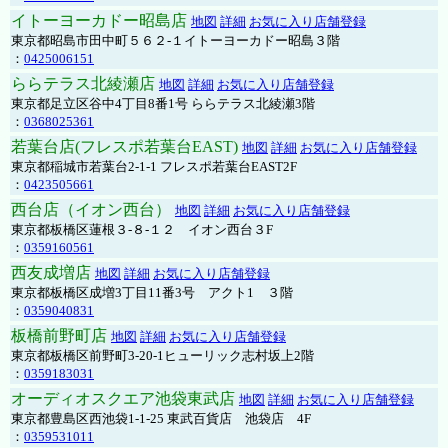
イトーヨーカドー昭島店
地図
詳細
お気に入り店舗登録
東京都昭島市田中町５６２-１イトーヨーカドー昭島３階
：
0425006151
ららテラス北綾瀬店
地図
詳細
お気に入り店舗登録
東京都足立区谷中4丁目8番1号 ららテラス北綾瀬3階
：
0368025361
若葉台店(フレスポ若葉台EAST)
地図
詳細
お気に入り店舗登録
東京都稲城市若葉台2-1-1 フレスポ若葉台EAST2F
：
0423505661
西台店（イオン西台）
地図
詳細
お気に入り店舗登録
東京都板橋区蓮根３-８-１２ イオン西台３F
：
0359160561
西友成増店
地図
詳細
お気に入り店舗登録
東京都板橋区成増3丁目11番3号 アクト1 ３階
：
0359040831
板橋前野町店
地図
詳細
お気に入り店舗登録
東京都板橋区前野町3-20-1ヒューリック志村坂上2階
：
0359183031
オーディオスクエア池袋東武店
地図
詳細
お気に入り店舗登録
東京都豊島区西池袋1-1-25 東武百貨店 池袋店 4F
：
0359531011