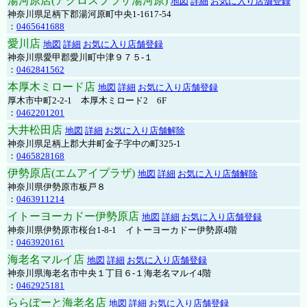
湯河原店(アクロスプラザ湯河原)
地図
詳細
お気に入り店舗登録
神奈川県足柄下郡湯河原町中央1-1617-54
：
0465641688
愛川店
地図
詳細
お気に入り店舗登録
神奈川県愛甲郡愛川町中津９７５-１
：
0462841562
本厚木ミロード店
地図
詳細
お気に入り店舗登録
厚木市中町2-2-1 本厚木ミロード2 6F
：
0462201201
大井松田店
地図
詳細
お気に入り店舗解除
神奈川県足柄上郡大井町金子字中の町325-1
：
0465828168
伊勢原店(エムアイプラザ)
地図
詳細
お気に入り店舗解除
神奈川県伊勢原市板戸８
：
0463911214
イトーヨーカドー伊勢原店
地図
詳細
お気に入り店舗登録
神奈川県伊勢原市桜台1-8-1 イトーヨーカドー伊勢原4階
：
0463920161
海老名マルイ店
地図
詳細
お気に入り店舗登録
神奈川県海老名市中央１丁目６-１海老名マルイ4階
：
0462925181
ららぽーと海老名店
地図
詳細
お気に入り店舗登録