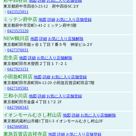
府中四谷店
地図
詳細
お気に入り店舗登録
東京都府中市四谷5-23-12 府中四谷SC２F
：
0423525011
ミッテン府中店
地図
詳細
お気に入り店舗登録
東京都府中市宮町1-41-2 ミッテン府中5階
：
0423525220
NEW鶴川店
地図
詳細
お気に入り店舗解除
東京都町田市能ヶ谷１丁目７番５号 神栄ビル２F
：
0427376031
忠生店
地図
詳細
お気に入り店舗解除
東京都町田市木曽西２丁目１７-２１
：
0427923151
小田急町田店
地図
詳細
お気に入り店舗登録
東京都町田市原町田6-12-20 小田急百貨店町田店7階
：
0427105581
三和小川店
地図
詳細
お気に入り店舗登録
東京都町田市金森４丁目１?２ 2F
：
0427068343
イオンモールむさし村山店
地図
詳細
お気に入り店舗解除
東京都武蔵村山市榎1丁目1-3 イオンモールむさし村山3F
：
0425668581
東急百貨店吉祥寺店
地図
詳細
お気に入り店舗登録