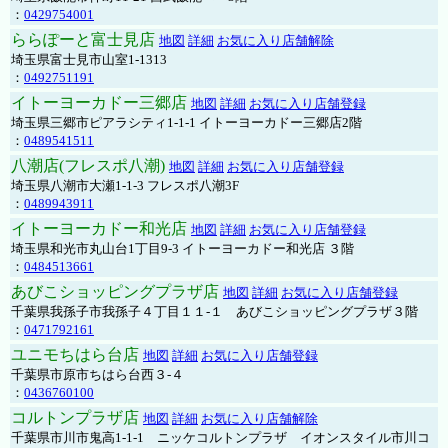
：
0429754001
ららぽーと富士見店
地図
詳細
お気に入り店舗解除
埼玉県富士見市山室1-1313
：
0492751191
イトーヨーカドー三郷店
地図
詳細
お気に入り店舗登録
埼玉県三郷市ピアラシティ1-1-1 イトーヨーカドー三郷店2階
：
0489541511
八潮店(フレスポ八潮)
地図
詳細
お気に入り店舗登録
埼玉県八潮市大瀬1-1-3 フレスポ八潮3F
：
0489943911
イトーヨーカドー和光店
地図
詳細
お気に入り店舗登録
埼玉県和光市丸山台1丁目9-3 イトーヨーカドー和光店 ３階
：
0484513661
あびこショッピングプラザ店
地図
詳細
お気に入り店舗登録
千葉県我孫子市我孫子４丁目１１-１ あびこショッピングプラザ３階
：
0471792161
ユニモちはら台店
地図
詳細
お気に入り店舗登録
千葉県市原市ちはら台西３-４
：
0436760100
コルトンプラザ店
地図
詳細
お気に入り店舗解除
千葉県市川市鬼高1-1-1 ニッケコルトンプラザ イオンスタイル市川コ