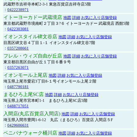
武蔵野市吉祥寺本町2-3-1 東急百貨店吉祥寺店5階
：
0422238971
イトーヨーカドー武蔵境店
地図
詳細
お気に入り店舗登録
東京都武蔵野市境南町２丁目３?６ イトーヨーカドー 武蔵境店 西館5階
：
0422303081
イオンスタイル碑文谷店
地図
詳細
お気に入り店舗登録
目黒区碑文谷４丁目１-１ イオンスタイル碑文谷7階
：
0357208661
フレル・ウィズ自由が丘店
地図
詳細
お気に入り店舗登録
東京都目黒区自由が丘１丁目６番９号
：
0357263071
イオンモール上尾店
地図
詳細
お気に入り店舗登録
埼玉県上尾市愛宕3丁目8-１号イオンモール上尾２階
：
0487790181
まるひろ上尾SC店
地図
詳細
お気に入り店舗登録
埼玉県上尾市宮本町1-1 まるひろ上尾SC店5階
：
0488717051
入間店(丸広百貨店入間店)
地図
詳細
お気に入り店舗登録
埼玉県入間市豊岡1-6-12 丸広（まるひろ）百貨店 入間店５F
：
0429606631
ベニバナウォーク桶川店
地図
詳細
お気に入り店舗登録