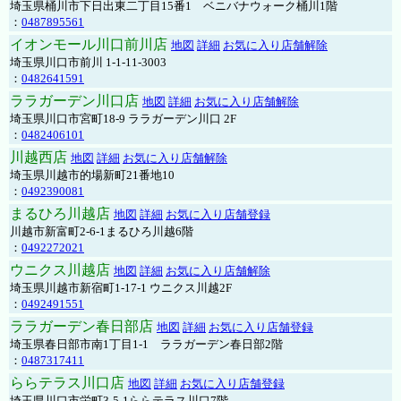
埼玉県桶川市下日出東二丁目15番1 ベニバナウォーク桶川1階
：
0487895561
イオンモール川口前川店
地図
詳細
お気に入り店舗解除
埼玉県川口市前川 1-1-11-3003
：
0482641591
ララガーデン川口店
地図
詳細
お気に入り店舗解除
埼玉県川口市宮町18-9 ララガーデン川口 2F
：
0482406101
川越西店
地図
詳細
お気に入り店舗解除
埼玉県川越市的場新町21番地10
：
0492390081
まるひろ川越店
地図
詳細
お気に入り店舗登録
川越市新富町2-6-1まるひろ川越6階
：
0492272021
ウニクス川越店
地図
詳細
お気に入り店舗解除
埼玉県川越市新宿町1-17-1 ウニクス川越2F
：
0492491551
ララガーデン春日部店
地図
詳細
お気に入り店舗登録
埼玉県春日部市南1丁目1-1 ララガーデン春日部2階
：
0487317411
ららテラス川口店
地図
詳細
お気に入り店舗登録
埼玉県川口市栄町3-5-1ららテラス川口7階