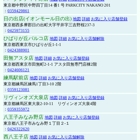
東京都中野区中野四丁目14 番1 号 PARKCITY NAKANO 201
：
0359429861
日の出店(イオンモール日の出)
地図
詳細
お気に入り店舗登録
東京都西多摩郡日の出町大字平井字三吉野桜237-3
：
0425973155
ひばりが丘パルコ店
地図
詳細
お気に入り店舗解除
東京都西東京市ひばりが丘1-1-1
：
0424388901
田無アスタ店
地図
詳細
お気に入り店舗登録
東京都西東京市田無町2-1-1 アスタ田無専門店棟2階
：
0424606121
練馬駅前店
地図
詳細
お気に入り店舗登録
東京都練馬区練馬1丁目3-10 2階
：
0359123081
リヴィンオズ大泉店
地図
詳細
お気に入り店舗登録
東京都練馬区東大泉2-10-11 リヴィンオズ大泉4階
：
0359355972
八王子みなみ野店
地図
詳細
お気に入り店舗登録
東京都八王子市みなみ野１丁目２-１
：
0426322620
西八王子店
地図
詳細
お気に入り店舗解除