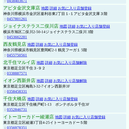
：
0458403671
アピタ金沢文庫店
地図
詳細
お気に入り店舗登録
神奈川県横浜市金沢区釜利谷東2丁目１-１アピタ金沢文庫３階
：
0457801261
ジョイナステラス二俣川店
地図
詳細
お気に入り店舗登録
横浜市旭区二俣川2-50-14ジョイナステラス二俣川 3階
：
0453662281
西友鶴見店
地図
詳細
お気に入り店舗登録
神奈川県横浜市鶴見区豊岡町2-1 鶴見フーガ１ 5階
：
0455750561
北千住マルイ店
地図
詳細
お気に入り店舗解除
東京都足立区千住３-９２
：
0338887571
イオン西新井店
地図
詳細
お気に入り店舗解除
東京都足立区梅島3-32-7イオン西新井3F
：
0358458331
千住大橋店
地図
詳細
お気に入り店舗登録
東京都足立区千住橋戸町1-13 ポンテポルタ千住3F
：
0352846731
イトーヨーカドー綾瀬店
地図
詳細
お気に入り店舗登録
東京都足立区綾瀬3丁目4-25イトーヨーカドー５階
：
0356978351