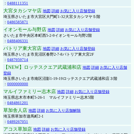
：
0488111351
大宮タカシマヤ店
地図
詳細
お気に入り店舗登録
埼玉県さいたま市大宮区大門町1-32大宮タカシマヤ５階
：
0486585871
イオンモール与野店
地図
詳細
お気に入り店舗登録
さいたま市中央区本町西5-2-9イオンモール与野2階
：
0488406331
パトリア東大宮店
地図
詳細
お気に入り店舗登録
埼玉県さいたま市見沼区春野2-7-8パトリア東大宮2F
：
0487959714
【NEW】ロッテスクエア武蔵浦和店
地図
詳細
お気に入り店舗
登録
埼玉県さいたま市南区沼影1-19-19ロッテスクエア武蔵浦和店３階
：
0000000000
マルイファミリー志木店
地図
詳細
お気に入り店舗登録
埼玉県志木市本町5-26-1 マルイファミリー志木5階
：
0484861201
草加舎人店
地図
詳細
お気に入り店舗解除
埼玉県草加市遊馬町2-1
：
0489267051
アコス草加店
地図
詳細
お気に入り店舗登録