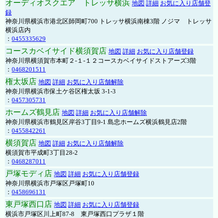
オーディオスクエア トレッサ横浜
地図
詳細
お気に入り店舗登
録
神奈川県横浜市港北区師岡町700 トレッサ横浜南棟3階 ノジマ トレッサ
横浜店内
：
0455335629
コースカベイサイド横須賀店
地図
詳細
お気に入り店舗登録
神奈川県横須賀市本町２-１-１２コースカベイサイドストアーズ3階
：
0468201511
権太坂店
地図
詳細
お気に入り店舗解除
神奈川県横浜市保土ケ谷区権太坂 3-1-3
：
0457305731
ホームズ鶴見店
地図
詳細
お気に入り店舗解除
神奈川県横浜市鶴見区岸谷3丁目9-1 島忠ホームズ横浜鶴見店2階
：
0455842261
横須賀店
地図
詳細
お気に入り店舗解除
横須賀市平成町3丁目28-2
：
0468287011
戸塚モディ店
地図
詳細
お気に入り店舗登録
神奈川県横浜市戸塚区戸塚町10
：
0458696131
東戸塚西口店
地図
詳細
お気に入り店舗登録
横浜市戸塚区川上町87-8 東戸塚西口プラザ１階