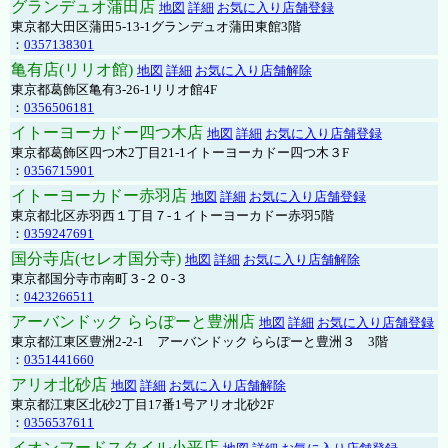
グランデュオ蒲田店
地図
詳細
お気に入り店舗登録
東京都大田区蒲田5-13-1グランデュオ蒲田東館3階
：
0357138301
亀有店(リリオ館)
地図
詳細
お気に入り店舗解除
東京都葛飾区亀有3-26-1リリオ館4F
：
0356506181
イトーヨーカドー四つ木店
地図
詳細
お気に入り店舗登録
東京都葛飾区四つ木2丁目21-1イトーヨーカドー四つ木３F
：
0356715901
イトーヨーカドー赤羽店
地図
詳細
お気に入り店舗登録
東京都北区赤羽西１丁目７-１イトーヨーカドー赤羽5階
：
0359247691
国分寺店(セレオ国分寺)
地図
詳細
お気に入り店舗解除
東京都国分寺市南町３-２０-３
：
0423266511
アーバンドック ららぽーと豊洲店
地図
詳細
お気に入り店舗登録
東京都江東区豊洲2-2-1 アーバンドック ららぽーと豊洲３ 3階
：
0351441660
アリオ北砂店
地図
詳細
お気に入り店舗解除
東京都江東区北砂2丁目17番1号アリオ北砂2F
：
0356537611
イオンフードスタイル小平店