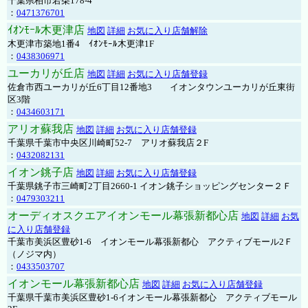
千葉県柏市若柴178-4
：
0471376701
ｲｵﾝﾓｰﾙ木更津店
地図
詳細
お気に入り店舗解除
木更津市築地1番4 ｲｵﾝﾓｰﾙ木更津1F
：
0438306971
ユーカリが丘店
地図
詳細
お気に入り店舗登録
佐倉市西ユーカリが丘6丁目12番地3 イオンタウンユーカリが丘東街
区3階
：
0434603171
アリオ蘇我店
地図
詳細
お気に入り店舗登録
千葉県千葉市中央区川崎町52-7 アリオ蘇我店２F
：
0432082131
イオン銚子店
地図
詳細
お気に入り店舗登録
千葉県銚子市三崎町2丁目2660-1 イオン銚子ショッピングセンター２Ｆ
：
0479303211
オーディオスクエアイオンモール幕張新都心店
地図
詳細
お気
に入り店舗登録
千葉市美浜区豊砂1-6 イオンモール幕張新都心 アクティブモール2Ｆ
（ノジマ内）
：
0433503707
イオンモール幕張新都心店
地図
詳細
お気に入り店舗登録
千葉県千葉市美浜区豊砂1-6イオンモール幕張新都心 アクティブモール