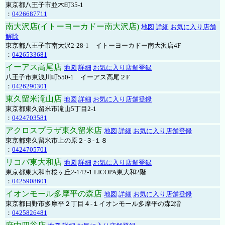
東京都八王子市並木町35-1
：
0426687711
南大沢店(イトーヨーカドー南大沢店)
地図
詳細
お気に入り店舗
解除
東京都八王子市南大沢2-28-1 イトーヨーカドー南大沢店4F
：
0426533681
イーアス高尾店
地図
詳細
お気に入り店舗登録
八王子市東浅川町550-1 イーアス高尾２F
：
0426290301
東久留米滝山店
地図
詳細
お気に入り店舗登録
東京都東久留米市滝山5丁目2-1
：
0424703581
アクロスプラザ東久留米店
地図
詳細
お気に入り店舗登録
東京都東久留米市上の原２-３-１８
：
0424705701
リコパ東大和店
地図
詳細
お気に入り店舗登録
東京都東大和市桜ヶ丘2-142-1 LICOPA東大和2階
：
0425908601
イオンモール多摩平の森店
地図
詳細
お気に入り店舗登録
東京都日野市多摩平２丁目４-１イオンモール多摩平の森2階
：
0425826481