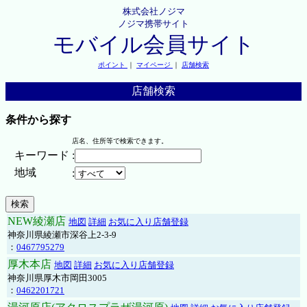
株式会社ノジマ
ノジマ携帯サイト
モバイル会員サイト
ポイント
｜
マイページ
｜
店舗検索
店舗検索
条件から探す
店名、住所等で検索できます。
キーワード
:
地域
:
NEW綾瀬店
地図
詳細
お気に入り店舗登録
神奈川県綾瀬市深谷上2-3-9
：
0467795279
厚木本店
地図
詳細
お気に入り店舗登録
神奈川県厚木市岡田3005
：
0462201721