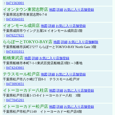
：
0471563001
イオンタウン東習志野店
地図
詳細
お気に入り店舗登録
千葉県習志野市東習志野6-7-8
：
0474564101
イオンモール成田店
地図
詳細
お気に入り店舗登録
千葉県成田市ウイング土屋24 イオンモール成田店1階
：
0476227621
ららぽーとTOKYO-BAY店
地図
詳細
お気に入り店舗解除
千葉県船橋市浜町2?2?7 ららぽーとTOKYO-BAY North Gate 3階
：
0474101011
船橋東武店
地図
詳細
お気に入り店舗登録
千葉県船橋市本町7-1-1東武百貨店船橋店3階1～3番地
：
0474243661
テラスモール松戸店
地図
詳細
お気に入り店舗登録
千葉県松戸市八ケ崎2丁目8-1 テラスモール松戸3F
：
0473093651
イトーヨーカドー八柱店
地図
詳細
お気に入り店舗登録
千葉県松戸市日暮1-15-8イトーヨーカドー八柱 3階
：
0477045261
イトーヨーカドー松戸店
地図
詳細
お気に入り店舗登録
千葉県松戸市松戸1149 イトーヨーカドー松戸店6階