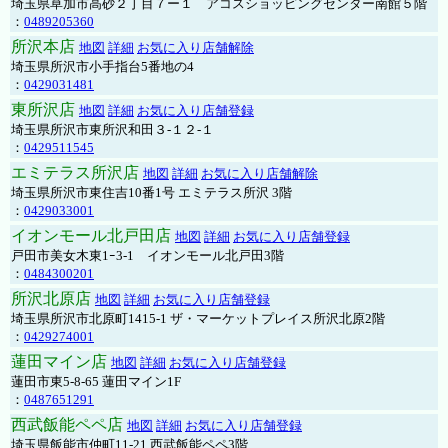
埼玉県草加市高砂２丁目７ー１ アコスショッピングセンター南館５階
：
0489205360
所沢本店
地図
詳細
お気に入り店舗解除
埼玉県所沢市小手指台5番地の4
：
0429031481
東所沢店
地図
詳細
お気に入り店舗登録
埼玉県所沢市東所沢和田３-１２-１
：
0429511545
エミテラス所沢店
地図
詳細
お気に入り店舗解除
埼玉県所沢市東住吉10番1号 エミテラス所沢 3階
：
0429033001
イオンモール北戸田店
地図
詳細
お気に入り店舗登録
戸田市美女木東1ｰ3‐1 イオンモール北戸田3階
：
0484300201
所沢北原店
地図
詳細
お気に入り店舗登録
埼玉県所沢市北原町1415-1 ザ・マーケットプレイス所沢北原2階
：
0429274001
蓮田マイン店
地図
詳細
お気に入り店舗登録
蓮田市東5-8-65 蓮田マイン1F
：
0487651291
西武飯能ペペ店
地図
詳細
お気に入り店舗登録
埼玉県飯能市仲町11-21 西武飯能ペペ3階