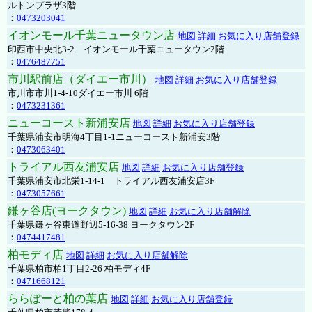
ルトンプラザ3階
：
0473203041
イオンモール千葉ニュータウン店
地図
詳細
お気に入り店舗登録
印西市中央北3-2 イオンモール千葉ニュータウン2階
：
0476487751
市川駅前店（ダイエー市川）
地図
詳細
お気に入り店舗登録
市川市市川1-4-10ダイエー市川 6階
：
0473231361
ニューコースト新浦安店
地図
詳細
お気に入り店舗登録
千葉県浦安市明海4丁目1-1ニューコースト新浦安3階
：
0473063401
トライアル西友浦安店
地図
詳細
お気に入り店舗登録
千葉県浦安市北栄1-14-1 トライアル西友浦安店3F
：
0473057661
鎌ヶ谷店(ヨークタウン)
地図
詳細
お気に入り店舗解除
千葉県鎌ヶ谷東道野辺5-16-38 ヨークタウン2F
：
0474417481
柏モディ店
地図
詳細
お気に入り店舗解除
千葉県柏市柏1丁目2-26 柏モディ4F
：
0471668121
ららぽーと柏の葉店
地図
詳細
お気に入り店舗登録