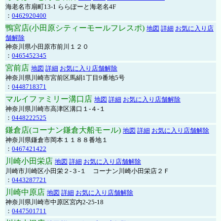
海老名市扇町13-1 ららぽーと海老名4F
：
0462920400
鴨宮店(小田原シティーモールフレスポ)
地図
詳細
お気に入り店
舗解除
神奈川県小田原市前川１２０
：
0465452345
宮前店
地図
詳細
お気に入り店舗解除
神奈川県川崎市宮前区馬絹1丁目9番地5号
：
0448718371
マルイファミリー溝口店
地図
詳細
お気に入り店舗解除
神奈川県川崎市高津区溝口１-４-１
：
0448222525
鎌倉店(コーナン鎌倉大船モール)
地図
詳細
お気に入り店舗解除
神奈川県鎌倉市岡本１１８８番地１
：
0467421422
川崎小田栄店
地図
詳細
お気に入り店舗解除
川崎市川崎区小田栄２‐３‐１ コーナン川崎小田栄店２Ｆ
：
0443287721
川崎中原店
地図
詳細
お気に入り店舗解除
神奈川県川崎市中原区宮内2-25-18
：
0447501711