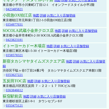
地図
詳細
お気に入り店舗登録
東京都小平市小川東町2丁目12-1 イオンフードスタイル小平2階
：
0423485821
小田急OX狛江店
地図
詳細
お気に入り店舗登録
東京都狛江市元和泉1丁目2-1小田急OX狛江店2階
：
0354977031
SOCOLA武蔵小金井クロス店
地図
詳細
お気に入り店舗登録
東京都小金井市本町6-2-30 SOCOLA武蔵小金井クロス3階
：
0423823181
イトーヨーカドー木場店
地図
詳細
お気に入り店舗登録
東京都江東区木場1-5-30 イトーヨーカドー木場店3階
：
0358578321
新宿タカシマヤタイムズスクエア店
地図
詳細
お気に入り店舗登
録
渋谷区千駄ヶ谷5丁目24番2号 タカシマヤタイムズスクエア本館11階
：
0353627221
五反田TOC店
地図
詳細
お気に入り店舗登録
東京都品川区西五反田 ７－２２－１７ TOCビル3階
：
0363846612
荻窪駅前店
地図
詳細
お気に入り店舗登録
東京都杉並区上萩1-9-1 タウンセブン６F
：
0353475121