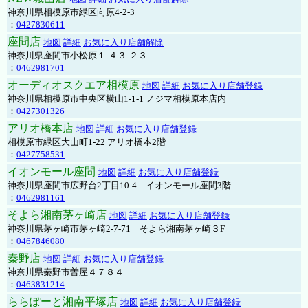
神奈川県相模原市緑区向原4-2-3
：
0427830611
座間店
地図
詳細
お気に入り店舗解除
神奈川県座間市小松原１-４３-２３
：
0462981701
オーディオスクエア相模原
地図
詳細
お気に入り店舗登録
神奈川県相模原市中央区横山1-1-1 ノジマ相模原本店内
：
0427301326
アリオ橋本店
地図
詳細
お気に入り店舗登録
相模原市緑区大山町1-22 アリオ橋本2階
：
0427758531
イオンモール座間
地図
詳細
お気に入り店舗登録
神奈川県座間市広野台2丁目10-4 イオンモール座間3階
：
0462981161
そよら湘南茅ヶ崎店
地図
詳細
お気に入り店舗登録
神奈川県茅ヶ崎市茅ヶ崎2‐7‐71 そよら湘南茅ヶ崎３F
：
0467846080
秦野店
地図
詳細
お気に入り店舗登録
神奈川県秦野市曽屋４７８４
：
0463831214
ららぽーと湘南平塚店
地図
詳細
お気に入り店舗登録