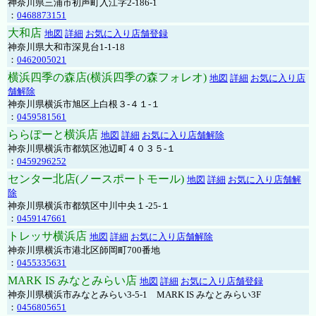
神奈川県三浦市初声町入江字2-186-1
：
0468873151
大和店
地図
詳細
お気に入り店舗登録
神奈川県大和市深見台1-1-18
：
0462005021
横浜四季の森店(横浜四季の森フォレオ)
地図
詳細
お気に入り店
舗解除
神奈川県横浜市旭区上白根３-４１-１
：
0459581561
ららぽーと横浜店
地図
詳細
お気に入り店舗解除
神奈川県横浜市都筑区池辺町４０３５-１
：
0459296252
センター北店(ノースポートモール)
地図
詳細
お気に入り店舗解
除
神奈川県横浜市都筑区中川中央１-25-１
：
0459147661
トレッサ横浜店
地図
詳細
お気に入り店舗解除
神奈川県横浜市港北区師岡町700番地
：
0455335631
MARK IS みなとみらい店
地図
詳細
お気に入り店舗登録
神奈川県横浜市みなとみらい3-5-1 MARK IS みなとみらい3F
：
0456805651