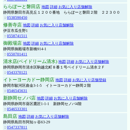
ららぽーと磐田店
地図
詳細
お気に入り店舗解除
静岡県磐田市高見丘１２００番地 ららぽーと磐田２階 ２２３００
：
0538590450
修善寺店
地図
詳細
お気に入り店舗解除
伊豆市瓜生野1
：
0558741511
御殿場店
地図
詳細
お気に入り店舗解除
静岡県御殿場市新橋914-1
：
0550701411
清水店(ベイドリーム清水)
地図
詳細
お気に入り店舗解除
静岡県静岡市清水区駒越北町８番１号ベイドリーム清水２Ｆ
：
0543370121
イトーヨーカドー静岡店
地図
詳細
お気に入り店舗登録
静岡市駿河区曲金3-1-5 イトーヨーカドー静岡２階
：
0546545631
新静岡セノバ店
地図
詳細
お気に入り店舗解除
静岡県静岡市葵区鷹匠1-1-1 新静岡セノバ4階
：
0546533301
島田店
地図
詳細
お気に入り店舗解除
静岡県島田市阿知ヶ谷63-29
：
0547337811