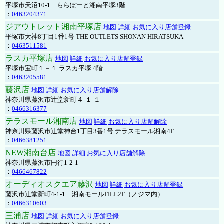
平塚市天沼10-1 ららぽーと湘南平塚3階
：
0463204371
ジアウトレット湘南平塚店
地図
詳細
お気に入り店舗登録
平塚市大神8丁目1番1号 THE OUTLETS SHONAN HIRATSUKA
：
0463511581
ラスカ平塚店
地図
詳細
お気に入り店舗登録
平塚市宝町１－１ ラスカ平塚 4階
：
0463205581
藤沢店
地図
詳細
お気に入り店舗解除
神奈川県藤沢市辻堂新町４-１-１
：
0466316377
テラスモール湘南店
地図
詳細
お気に入り店舗解除
神奈川県藤沢市辻堂神台1丁目3番1号 テラスモール湘南4F
：
0466381251
NEW湘南台店
地図
詳細
お気に入り店舗解除
神奈川県藤沢市円行1-2-1
：
0466467822
オーディオスクエア藤沢
地図
詳細
お気に入り店舗登録
藤沢市辻堂新町4-1-1 湘南モールFILL2F（ノジマ内）
：
0466310603
三浦店
地図
詳細
お気に入り店舗登録