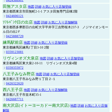
：
0424388901
田無アスタ店
地図
詳細
お気に入り店舗登録
東京都西東京市田無町2-1-1 アスタ田無専門店棟2階
：
0424606121
ｿﾌﾄﾊﾞﾝｸ日の出店
地図
詳細
お気に入り店舗解除
東京都西多摩郡日の出町大字平井字三吉野桜木237-3 ノジマイオンモー
ル日の出2Ｆ
：
0425888729
練馬駅前店
地図
詳細
お気に入り店舗登録
東京都練馬区練馬1丁目3-10 2階
：
0359123081
リヴィンオズ大泉店
地図
詳細
お気に入り店舗登録
東京都練馬区東大泉2-10-11 リヴィンオズ大泉4階
：
0359355972
八王子みなみ野店
地図
詳細
お気に入り店舗登録
東京都八王子市みなみ野１丁目２-１
：
0426322620
西八王子店
地図
詳細
お気に入り店舗解除
東京都八王子市並木町35-1
：
0426687711
南大沢店(イトーヨーカドー南大沢店)
地図
詳細
お気に入り店舗
解除