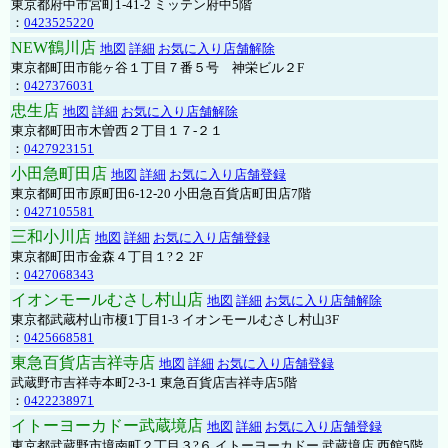
東京都府中市宮町1-41-2 ミッテン府中5階
：
0423525220
NEW鶴川店
地図
詳細
お気に入り店舗解除
東京都町田市能ヶ谷１丁目７番５号 神栄ビル２F
：
0427376031
忠生店
地図
詳細
お気に入り店舗解除
東京都町田市木曽西２丁目１７-２１
：
0427923151
小田急町田店
地図
詳細
お気に入り店舗登録
東京都町田市原町田6-12-20 小田急百貨店町田店7階
：
0427105581
三和小川店
地図
詳細
お気に入り店舗登録
東京都町田市金森４丁目１?２ 2F
：
0427068343
イオンモールむさし村山店
地図
詳細
お気に入り店舗解除
東京都武蔵村山市榎1丁目1-3 イオンモールむさし村山3F
：
0425668581
東急百貨店吉祥寺店
地図
詳細
お気に入り店舗登録
武蔵野市吉祥寺本町2-3-1 東急百貨店吉祥寺店5階
：
0422238971
イトーヨーカドー武蔵境店
地図
詳細
お気に入り店舗登録
東京都武蔵野市境南町２丁目３?６ イトーヨーカドー 武蔵境店 西館5階