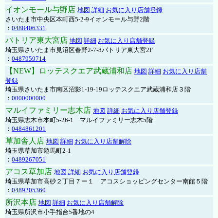
イオンモール与野店
地図
詳細
お気に入り店舗登録
さいたま市中央区本町西5-2-9イオンモール与野2階
：
0488406331
パトリア東大宮店
地図
詳細
お気に入り店舗登録
埼玉県さいたま市見沼区春野2-7-8パトリア東大宮2F
：
0487959714
【NEW】ロッテスクエア武蔵浦和店
地図
詳細
お気に入り店舗
登録
埼玉県さいたま市南区沼影1-19-19ロッテスクエア武蔵浦和店３階
：
0000000000
マルイファミリー志木店
地図
詳細
お気に入り店舗登録
埼玉県志木市本町5-26-1 マルイファミリー志木5階
：
0484861201
草加舎人店
地図
詳細
お気に入り店舗解除
埼玉県草加市遊馬町2-1
：
0489267051
アコス草加店
地図
詳細
お気に入り店舗登録
埼玉県草加市高砂２丁目７ー１ アコスショッピングセンター南館５階
：
0489205360
所沢本店
地図
詳細
お気に入り店舗解除
埼玉県所沢市小手指台5番地の4