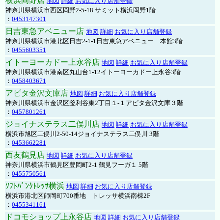
横浜岡野店
地図
詳細
お気に入り店舗登録
神奈川県横浜市西区岡野2-5-18 サミット横浜岡野1階
：
0453147301
日吉東急アベニュー店
地図
詳細
お気に入り店舗登録
神奈川県横浜市港北区日吉2-1-1日吉東急アベニュー 本館3階
：
0455603351
イトーヨーカドー上永谷店
地図
詳細
お気に入り店舗登録
神奈川県横浜市港南区丸山台1-12イトーヨーカドー上永谷3階
：
0458403671
アピタ金沢文庫店
地図
詳細
お気に入り店舗登録
神奈川県横浜市金沢区釜利谷東2丁目１-１アピタ金沢文庫３階
：
0457801261
ジョイナステラス二俣川店
地図
詳細
お気に入り店舗登録
横浜市旭区二俣川2-50-14ジョイナステラス二俣川 3階
：
0453662281
西友鶴見店
地図
詳細
お気に入り店舗登録
神奈川県横浜市鶴見区豊岡町2-1 鶴見フーガ１ 5階
：
0455750561
ｿﾌﾄﾊﾞﾝｸﾄﾚｯｻ横浜
地図
詳細
お気に入り店舗登録
横浜市港北区師岡町700番地 トレッサ横浜南棟2F
：
0455341161
ドコモショップ上永谷店
地図
詳細
お気に入り店舗登録