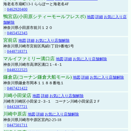
海老名市扇町13-1 ららぽーと海老名4F
：
0462920400
鴨宮店(小田原シティーモールフレスポ)
地図
詳細
お気に入り店
舗解除
神奈川県小田原市前川１２０
：
0465452345
宮前店
地図
詳細
お気に入り店舗解除
神奈川県川崎市宮前区馬絹1丁目9番地5号
：
0448718371
マルイファミリー溝口店
地図
詳細
お気に入り店舗解除
神奈川県川崎市高津区溝口１-４-１
：
0448222525
鎌倉店(コーナン鎌倉大船モール)
地図
詳細
お気に入り店舗解除
神奈川県鎌倉市岡本１１８８番地１
：
0467421422
川崎小田栄店
地図
詳細
お気に入り店舗解除
川崎市川崎区小田栄２‐３‐１ コーナン川崎小田栄店２Ｆ
：
0443287721
川崎中原店
地図
詳細
お気に入り店舗解除
神奈川県川崎市中原区宮内2-25-18
：
0447501711