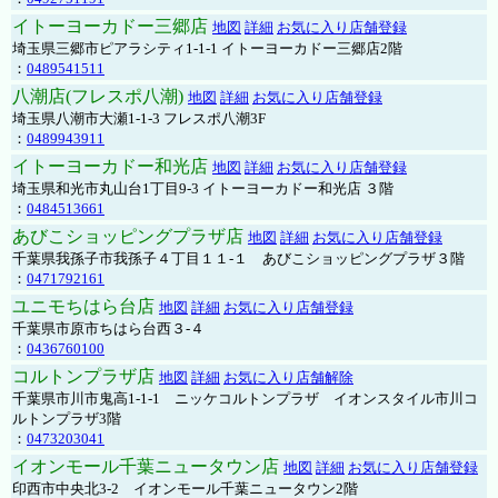
イトーヨーカドー三郷店
地図
詳細
お気に入り店舗登録
埼玉県三郷市ピアラシティ1-1-1 イトーヨーカドー三郷店2階
：
0489541511
八潮店(フレスポ八潮)
地図
詳細
お気に入り店舗登録
埼玉県八潮市大瀬1-1-3 フレスポ八潮3F
：
0489943911
イトーヨーカドー和光店
地図
詳細
お気に入り店舗登録
埼玉県和光市丸山台1丁目9-3 イトーヨーカドー和光店 ３階
：
0484513661
あびこショッピングプラザ店
地図
詳細
お気に入り店舗登録
千葉県我孫子市我孫子４丁目１１-１ あびこショッピングプラザ３階
：
0471792161
ユニモちはら台店
地図
詳細
お気に入り店舗登録
千葉県市原市ちはら台西３-４
：
0436760100
コルトンプラザ店
地図
詳細
お気に入り店舗解除
千葉県市川市鬼高1-1-1 ニッケコルトンプラザ イオンスタイル市川コ
ルトンプラザ3階
：
0473203041
イオンモール千葉ニュータウン店
地図
詳細
お気に入り店舗登録
印西市中央北3-2 イオンモール千葉ニュータウン2階