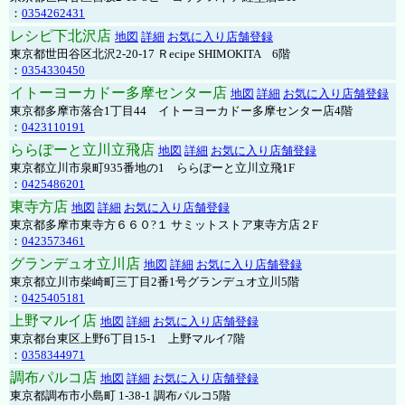
：
0354262431
レシピ下北沢店
地図
詳細
お気に入り店舗登録
東京都世田谷区北沢2-20-17 Ｒecipe SHIMOKITA 6階
：
0354330450
イトーヨーカドー多摩センター店
地図
詳細
お気に入り店舗登録
東京都多摩市落合1丁目44 イトーヨーカドー多摩センター店4階
：
0423110191
ららぽーと立川立飛店
地図
詳細
お気に入り店舗登録
東京都立川市泉町935番地の1 ららぽーと立川立飛1F
：
0425486201
東寺方店
地図
詳細
お気に入り店舗登録
東京都多摩市東寺方６６０?１ サミットストア東寺方店２F
：
0423573461
グランデュオ立川店
地図
詳細
お気に入り店舗登録
東京都立川市柴崎町三丁目2番1号グランデュオ立川5階
：
0425405181
上野マルイ店
地図
詳細
お気に入り店舗登録
東京都台東区上野6丁目15-1 上野マルイ7階
：
0358344971
調布パルコ店
地図
詳細
お気に入り店舗登録
東京都調布市小島町 1-38-1 調布パルコ5階