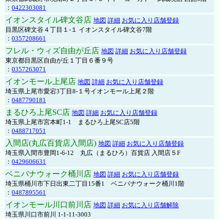
：
0422303081
イオンスタイル碑文谷店
地図
詳細
お気に入り店舗登録
目黒区碑文谷４丁目１-１ イオンスタイル碑文谷7階
：
0357208661
フレル・ウィズ自由が丘店
地図
詳細
お気に入り店舗登録
東京都目黒区自由が丘１丁目６番９号
：
0357263071
イオンモール上尾店
地図
詳細
お気に入り店舗登録
埼玉県上尾市愛宕3丁目8-１号イオンモール上尾２階
：
0487790181
まるひろ上尾SC店
地図
詳細
お気に入り店舗登録
埼玉県上尾市宮本町1-1 まるひろ上尾SC店5階
：
0488717051
入間店(丸広百貨店入間店)
地図
詳細
お気に入り店舗登録
埼玉県入間市豊岡1-6-12 丸広（まるひろ）百貨店 入間店５F
：
0429606631
ベニバナウォーク桶川店
地図
詳細
お気に入り店舗登録
埼玉県桶川市下日出東二丁目15番1 ベニバナウォーク桶川1階
：
0487895561
イオンモール川口前川店
地図
詳細
お気に入り店舗解除
埼玉県川口市前川 1-1-11-3003