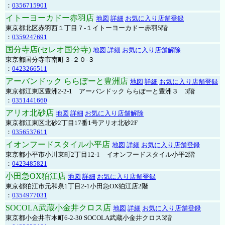
：
0356715901
イトーヨーカドー赤羽店
地図
詳細
お気に入り店舗登録
東京都北区赤羽西１丁目７-１イトーヨーカドー赤羽5階
：
0359247691
国分寺店(セレオ国分寺)
地図
詳細
お気に入り店舗解除
東京都国分寺市南町３-２０-３
：
0423266511
アーバンドック ららぽーと豊洲店
地図
詳細
お気に入り店舗登録
東京都江東区豊洲2-2-1 アーバンドック ららぽーと豊洲３ 3階
：
0351441660
アリオ北砂店
地図
詳細
お気に入り店舗解除
東京都江東区北砂2丁目17番1号アリオ北砂2F
：
0356537611
イオンフードスタイル小平店
地図
詳細
お気に入り店舗登録
東京都小平市小川東町2丁目12-1 イオンフードスタイル小平2階
：
0423485821
小田急OX狛江店
地図
詳細
お気に入り店舗登録
東京都狛江市元和泉1丁目2-1小田急OX狛江店2階
：
0354977031
SOCOLA武蔵小金井クロス店
地図
詳細
お気に入り店舗登録
東京都小金井市本町6-2-30 SOCOLA武蔵小金井クロス3階