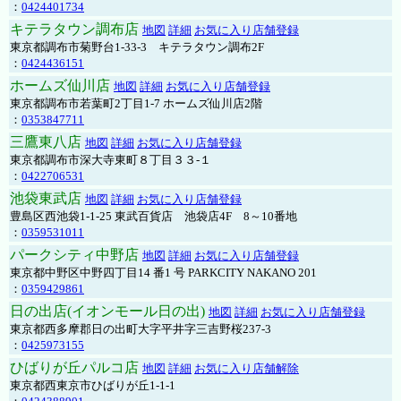
：
0424401734
キテラタウン調布店
地図
詳細
お気に入り店舗登録
東京都調布市菊野台1-33-3 キテラタウン調布2F
：
0424436151
ホームズ仙川店
地図
詳細
お気に入り店舗登録
東京都調布市若葉町2丁目1-7 ホームズ仙川店2階
：
0353847711
三鷹東八店
地図
詳細
お気に入り店舗登録
東京都調布市深大寺東町８丁目３３-１
：
0422706531
池袋東武店
地図
詳細
お気に入り店舗登録
豊島区西池袋1-1-25 東武百貨店 池袋店4F 8～10番地
：
0359531011
パークシティ中野店
地図
詳細
お気に入り店舗登録
東京都中野区中野四丁目14 番1 号 PARKCITY NAKANO 201
：
0359429861
日の出店(イオンモール日の出)
地図
詳細
お気に入り店舗登録
東京都西多摩郡日の出町大字平井字三吉野桜237-3
：
0425973155
ひばりが丘パルコ店
地図
詳細
お気に入り店舗解除
東京都西東京市ひばりが丘1-1-1