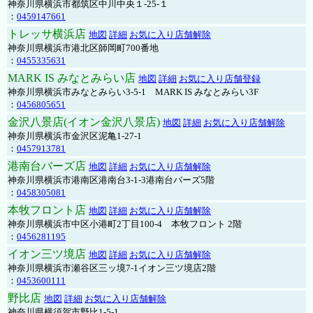
神奈川県横浜市都筑区中川中央１-25-１
：
0459147661
トレッサ横浜店
地図
詳細
お気に入り店舗解除
神奈川県横浜市港北区師岡町700番地
：
0455335631
MARK IS みなとみらい店
地図
詳細
お気に入り店舗登録
神奈川県横浜市みなとみらい3-5-1 MARK IS みなとみらい3F
：
0456805651
金沢八景店(イオン金沢八景店)
地図
詳細
お気に入り店舗解除
神奈川県横浜市金沢区泥亀1-27-1
：
0457913781
港南台バーズ店
地図
詳細
お気に入り店舗解除
神奈川県横浜市港南区港南台3-1-3港南台バーズ5階
：
0458305081
本牧フロント店
地図
詳細
お気に入り店舗解除
神奈川県横浜市中区小港町2丁目100-4 本牧フロント 2階
：
0456281195
イオン三ツ境店
地図
詳細
お気に入り店舗解除
神奈川県横浜市瀬谷区三ッ境7-1イオン三ツ境店2階
：
0453600111
野比店
地図
詳細
お気に入り店舗解除
神奈川県横須賀市野比1-5-1