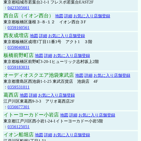
東京都稲城市若葉台2-1-1 フレスポ若葉台EAST2F
：
0423505661
西台店（イオン西台）
地図
詳細
お気に入り店舗登録
東京都板橋区蓮根３-８-１２ イオン西台３F
：
0359160561
西友成増店
地図
詳細
お気に入り店舗登録
東京都板橋区成増3丁目11番3号 アクト1 ３階
：
0359040831
板橋前野町店
地図
詳細
お気に入り店舗登録
東京都板橋区前野町3-20-1ヒューリック志村坂上2階
：
0359183031
オーディオスクエア池袋東武店
地図
詳細
お気に入り店舗登録
東京都豊島区西池袋1-1-25 東武百貨店 池袋店 4F
：
0359531011
葛西店
地図
詳細
お気に入り店舗登録
江戸川区東葛西9-3-3 アリオ葛西店2F
：
0356677301
イトーヨーカドー小岩店
地図
詳細
お気に入り店舗登録
東京都江戸川区西小岩1-24-1イトーヨーカドー小岩5階
：
0356125051
イオン船堀店
地図
詳細
お気に入り店舗登録
江戸川区船堀1丁目1-51