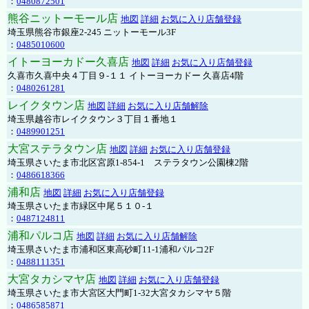
：
0480872501
熊谷ニットーモール店
地図
詳細
お気に入り店舗登録
埼玉県熊谷市銀座2-245 ニットーモール3F
：
0485010600
イトーヨーカドー久喜店
地図
詳細
お気に入り店舗登録
久喜市久喜中央４丁目９-１１ イトーヨーカドー 久喜店4階
：
0480261281
レイクタウン店
地図
詳細
お気に入り店舗解除
埼玉県越谷市レイクタウン３丁目１番地１
：
0489901251
大宮ステラタウン店
地図
詳細
お気に入り店舗登録
埼玉県さいたま市北区宮原1-854-1 ステラタウン公園棟2階
：
0486618366
浦和店
地図
詳細
お気に入り店舗登録
埼玉県さいたま市緑区中尾５１０-１
：
0487124811
浦和パルコ店
地図
詳細
お気に入り店舗解除
埼玉県さいたま市浦和区東高砂町11-1浦和パルコ2F
：
0488111351
大宮タカシマヤ店
地図
詳細
お気に入り店舗登録
埼玉県さいたま市大宮区大門町1-32大宮タカシマヤ５階
：
0486585871