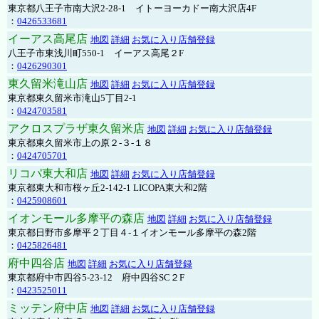
東京都八王子市南大沢2-28-1 イトーヨーカドー南大沢店4F
：
0426533681
イーアス高尾店
地図
詳細
お気に入り店舗登録
八王子市東浅川町550-1 イーアス高尾２F
：
0426290301
東久留米滝山店
地図
詳細
お気に入り店舗登録
東京都東久留米市滝山5丁目2-1
：
0424703581
アクロスプラザ東久留米店
地図
詳細
お気に入り店舗登録
東京都東久留米市上の原２-３-１８
：
0424705701
リコパ東大和店
地図
詳細
お気に入り店舗登録
東京都東大和市桜ヶ丘2-142-1 LICOPA東大和2階
：
0425908601
イオンモール多摩平の森店
地図
詳細
お気に入り店舗登録
東京都日野市多摩平２丁目４-１イオンモール多摩平の森2階
：
0425826481
府中四谷店
地図
詳細
お気に入り店舗登録
東京都府中市四谷5-23-12 府中四谷SC２F
：
0423525011
ミッテン府中店
地図
詳細
お気に入り店舗登録