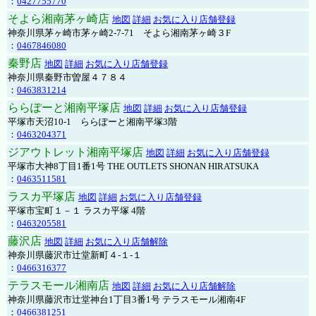
：
0427755770
そよら湘南茅ヶ崎店
地図
詳細
お気に入り店舗登録
神奈川県茅ヶ崎市茅ヶ崎2‐7‐71 そよら湘南茅ヶ崎３F
：
0467846080
秦野店
地図
詳細
お気に入り店舗登録
神奈川県秦野市曽屋４７８４
：
0463831214
ららぽーと湘南平塚店
地図
詳細
お気に入り店舗登録
平塚市天沼10-1 ららぽーと湘南平塚3階
：
0463204371
ジアウトレット湘南平塚店
地図
詳細
お気に入り店舗登録
平塚市大神8丁目1番1号 THE OUTLETS SHONAN HIRATSUKA
：
0463511581
ラスカ平塚店
地図
詳細
お気に入り店舗登録
平塚市宝町１－１ ラスカ平塚 4階
：
0463205581
藤沢店
地図
詳細
お気に入り店舗解除
神奈川県藤沢市辻堂新町４-１-１
：
0466316377
テラスモール湘南店
地図
詳細
お気に入り店舗解除
神奈川県藤沢市辻堂神台1丁目3番1号 テラスモール湘南4F
：
0466381251