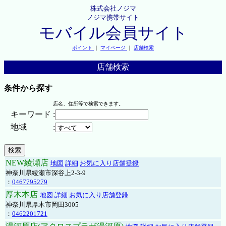
株式会社ノジマ
ノジマ携帯サイト
モバイル会員サイト
ポイント
｜
マイページ
｜
店舗検索
店舗検索
条件から探す
店名、住所等で検索できます。
キーワード
:
地域
:
NEW綾瀬店
地図
詳細
お気に入り店舗登録
神奈川県綾瀬市深谷上2-3-9
：
0467795279
厚木本店
地図
詳細
お気に入り店舗登録
神奈川県厚木市岡田3005
：
0462201721