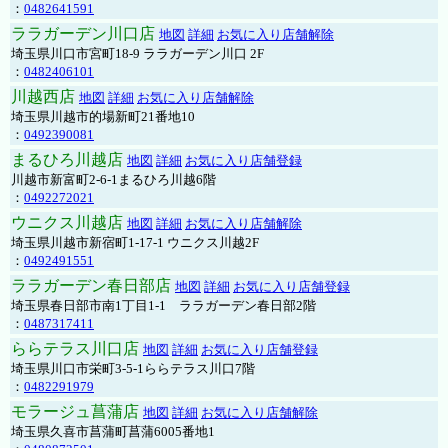
：
0482641591
ララガーデン川口店
地図
詳細
お気に入り店舗解除
埼玉県川口市宮町18-9 ララガーデン川口 2F
：
0482406101
川越西店
地図
詳細
お気に入り店舗解除
埼玉県川越市的場新町21番地10
：
0492390081
まるひろ川越店
地図
詳細
お気に入り店舗登録
川越市新富町2-6-1まるひろ川越6階
：
0492272021
ウニクス川越店
地図
詳細
お気に入り店舗解除
埼玉県川越市新宿町1-17-1 ウニクス川越2F
：
0492491551
ララガーデン春日部店
地図
詳細
お気に入り店舗登録
埼玉県春日部市南1丁目1-1 ララガーデン春日部2階
：
0487317411
ららテラス川口店
地図
詳細
お気に入り店舗登録
埼玉県川口市栄町3-5-1ららテラス川口7階
：
0482291979
モラージュ菖蒲店
地図
詳細
お気に入り店舗解除
埼玉県久喜市菖蒲町菖蒲6005番地1