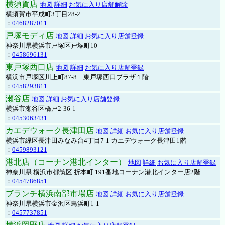
横須賀店
地図
詳細
お気に入り店舗解除
横須賀市平成町3丁目28-2
：
0468287011
戸塚モディ店
地図
詳細
お気に入り店舗登録
神奈川県横浜市戸塚区戸塚町10
：
0458696131
東戸塚西口店
地図
詳細
お気に入り店舗登録
横浜市戸塚区川上町87-8 東戸塚西口プラザ１階
：
0458293811
瀬谷店
地図
詳細
お気に入り店舗登録
横浜市瀬谷区橋戸2-36-1
：
0453063431
カエデウォーク長津田店
地図
詳細
お気に入り店舗登録
横浜市緑区長津田みなみ台4丁目7-1 カエデウォーク長津田1階
：
0459893121
港北店（コーナン港北インター）
地図
詳細
お気に入り店舗登録
神奈川県 横浜市都筑区 折本町 191番地コーナン港北インター店2階
：
0454786851
ブランチ横浜南部市場店
地図
詳細
お気に入り店舗登録
神奈川県横浜市金沢区鳥浜町1-1
：
0457737851