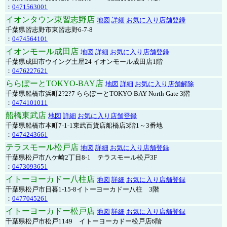
：
0471563001
イオンタウン東習志野店
地図
詳細
お気に入り店舗登録
千葉県習志野市東習志野6-7-8
：
0474564101
イオンモール成田店
地図
詳細
お気に入り店舗登録
千葉県成田市ウイング土屋24 イオンモール成田店1階
：
0476227621
ららぽーとTOKYO-BAY店
地図
詳細
お気に入り店舗解除
千葉県船橋市浜町2?2?7 ららぽーとTOKYO-BAY North Gate 3階
：
0474101011
船橋東武店
地図
詳細
お気に入り店舗登録
千葉県船橋市本町7-1-1東武百貨店船橋店3階1～3番地
：
0474243661
テラスモール松戸店
地図
詳細
お気に入り店舗登録
千葉県松戸市八ケ崎2丁目8-1 テラスモール松戸3F
：
0473093651
イトーヨーカドー八柱店
地図
詳細
お気に入り店舗登録
千葉県松戸市日暮1-15-8イトーヨーカドー八柱 3階
：
0477045261
イトーヨーカドー松戸店
地図
詳細
お気に入り店舗登録
千葉県松戸市松戸1149 イトーヨーカドー松戸店6階