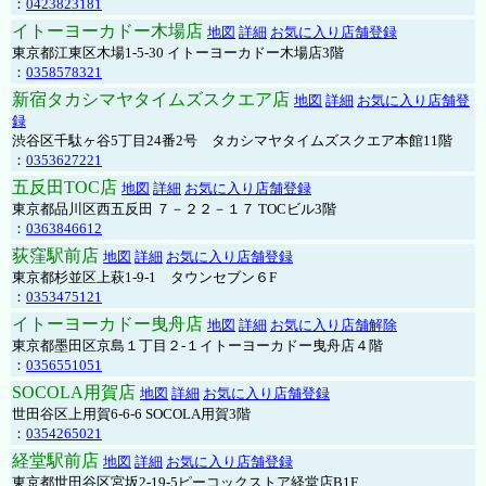
：
0423823181
イトーヨーカドー木場店
地図
詳細
お気に入り店舗登録
東京都江東区木場1-5-30 イトーヨーカドー木場店3階
：
0358578321
新宿タカシマヤタイムズスクエア店
地図
詳細
お気に入り店舗登
録
渋谷区千駄ヶ谷5丁目24番2号 タカシマヤタイムズスクエア本館11階
：
0353627221
五反田TOC店
地図
詳細
お気に入り店舗登録
東京都品川区西五反田 ７－２２－１７ TOCビル3階
：
0363846612
荻窪駅前店
地図
詳細
お気に入り店舗登録
東京都杉並区上萩1-9-1 タウンセブン６F
：
0353475121
イトーヨーカドー曳舟店
地図
詳細
お気に入り店舗解除
東京都墨田区京島１丁目２-１イトーヨーカドー曳舟店４階
：
0356551051
SOCOLA用賀店
地図
詳細
お気に入り店舗登録
世田谷区上用賀6-6-6 SOCOLA用賀3階
：
0354265021
経堂駅前店
地図
詳細
お気に入り店舗登録
東京都世田谷区宮坂2-19-5ピーコックストア経堂店B1F