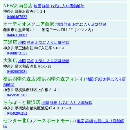
NEW湘南台店
地図
詳細
お気に入り店舗解除
神奈川県藤沢市円行1-2-1
：
0466467822
オーディオスクエア藤沢
地図
詳細
お気に入り店舗登録
藤沢市辻堂新町4-1-1 湘南モールFILL2F（ノジマ内）
：
0466310603
三浦店
地図
詳細
お気に入り店舗登録
神奈川県三浦市初声町入江字2-186-1
：
0468873151
大和店
地図
詳細
お気に入り店舗登録
神奈川県大和市深見台1-1-18
：
0462005021
横浜四季の森店(横浜四季の森フォレオ)
地図
詳細
お気に入り店
舗解除
神奈川県横浜市旭区上白根３-４１-１
：
0459581561
ららぽーと横浜店
地図
詳細
お気に入り店舗解除
神奈川県横浜市都筑区池辺町４０３５-１
：
0459296252
センター北店(ノースポートモール)
地図
詳細
お気に入り店舗解
除