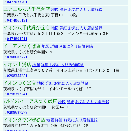
：
0477035701
ユアエルム八千代台店
地図
詳細
お気に入り店舗解除
千葉県八千代市八千代台東1丁目1-10 ３階
：
0474861191
イオン八千代緑が丘店
地図
詳細
お気に入り店舗登録
千葉県八千代市緑が丘２丁目１番３ イオン八千代緑が丘３F
：
0474804711
イーアスつくば店
地図
詳細
お気に入り店舗解除
茨城県つくば市研究学園5-19
：
0298687271
イオン土浦店
地図
詳細
お気に入り店舗解除
茨城県土浦市上高津３６７番 イオン土浦ショッピングセンター1階
：
0298355251
イオンつくば店
地図
詳細
お気に入り店舗登録
茨城県つくば市稲岡66-1 イオンモールつくば 3F
：
0298392241
ｿﾌﾄﾊﾞﾝｸイーアスつくば店
地図
詳細
お気に入り店舗登録
茨城県つくば市研究学園C50街区1-2010
：
0298687278
イオンタウン守谷店
地図
詳細
お気に入り店舗登録
茨城県守谷市百合ヶ丘3丁目249-1ｲｵﾝﾀｳﾝ守谷・2F
：
0297210701