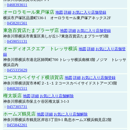
：
0468393611
オーロラモール東戸塚店
地図
詳細
お気に入り店舗登録
横浜市戸塚区品濃町536-1 オーロラモール東戸塚アネックス2F
：
0458201561
東急百貨店たまプラーザ店
地図
詳細
お気に入り店舗登録
神奈川県横浜市青葉区美しが丘1-7東急百貨店たまプラーザ5階
：
0459051131
オーディオスクエア トレッサ横浜
地図
詳細
お気に入り店舗登
録
神奈川県横浜市港北区師岡町700 トレッサ横浜南棟3階 ノジマ トレッサ
横浜店内
：
0455335629
コースカベイサイド横須賀店
地図
詳細
お気に入り店舗登録
神奈川県横須賀市本町２-１-１２コースカベイサイドストアーズ3階
：
0468201511
権太坂店
地図
詳細
お気に入り店舗解除
神奈川県横浜市保土ケ谷区権太坂 3-1-3
：
0457305731
ホームズ鶴見店
地図
詳細
お気に入り店舗解除
神奈川県横浜市鶴見区岸谷3丁目9-1 島忠ホームズ横浜鶴見店2階
：
0455842261