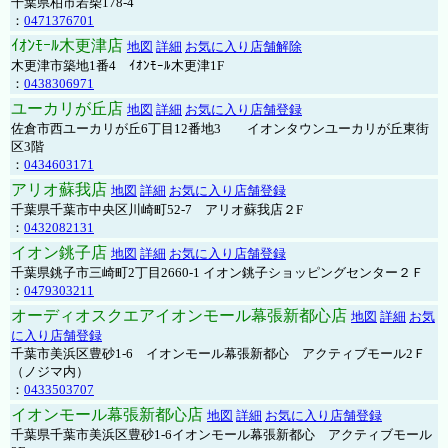
千葉県柏市若柴178-4
：
0471376701
ｲｵﾝﾓｰﾙ木更津店
地図
詳細
お気に入り店舗解除
木更津市築地1番4 ｲｵﾝﾓｰﾙ木更津1F
：
0438306971
ユーカリが丘店
地図
詳細
お気に入り店舗登録
佐倉市西ユーカリが丘6丁目12番地3 イオンタウンユーカリが丘東街
区3階
：
0434603171
アリオ蘇我店
地図
詳細
お気に入り店舗登録
千葉県千葉市中央区川崎町52-7 アリオ蘇我店２F
：
0432082131
イオン銚子店
地図
詳細
お気に入り店舗登録
千葉県銚子市三崎町2丁目2660-1 イオン銚子ショッピングセンター２Ｆ
：
0479303211
オーディオスクエアイオンモール幕張新都心店
地図
詳細
お気
に入り店舗登録
千葉市美浜区豊砂1-6 イオンモール幕張新都心 アクティブモール2Ｆ
（ノジマ内）
：
0433503707
イオンモール幕張新都心店
地図
詳細
お気に入り店舗登録
千葉県千葉市美浜区豊砂1-6イオンモール幕張新都心 アクティブモール