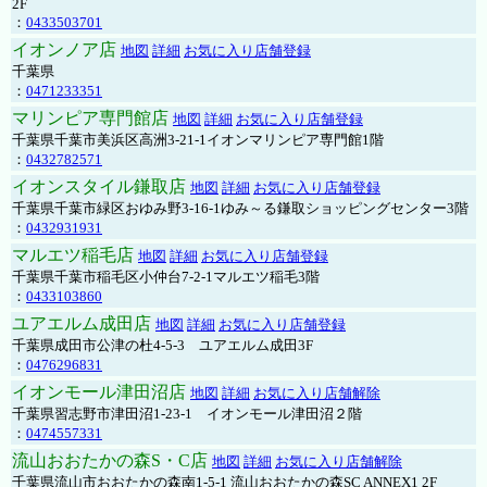
2F
：
0433503701
イオンノア店
地図
詳細
お気に入り店舗登録
千葉県
：
0471233351
マリンピア専門館店
地図
詳細
お気に入り店舗登録
千葉県千葉市美浜区高洲3-21-1イオンマリンピア専門館1階
：
0432782571
イオンスタイル鎌取店
地図
詳細
お気に入り店舗登録
千葉県千葉市緑区おゆみ野3-16-1ゆみ～る鎌取ショッピングセンター3階
：
0432931931
マルエツ稲毛店
地図
詳細
お気に入り店舗登録
千葉県千葉市稲毛区小仲台7-2-1マルエツ稲毛3階
：
0433103860
ユアエルム成田店
地図
詳細
お気に入り店舗登録
千葉県成田市公津の杜4-5-3 ユアエルム成田3F
：
0476296831
イオンモール津田沼店
地図
詳細
お気に入り店舗解除
千葉県習志野市津田沼1-23-1 イオンモール津田沼２階
：
0474557331
流山おおたかの森S・C店
地図
詳細
お気に入り店舗解除
千葉県流山市おおたかの森南1-5-1 流山おおたかの森SC ANNEX1 2F