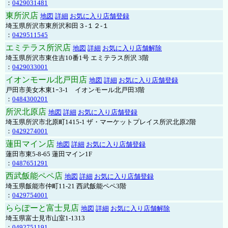
：
0429031481
東所沢店
地図
詳細
お気に入り店舗登録
埼玉県所沢市東所沢和田３-１２-１
：
0429511545
エミテラス所沢店
地図
詳細
お気に入り店舗解除
埼玉県所沢市東住吉10番1号 エミテラス所沢 3階
：
0429033001
イオンモール北戸田店
地図
詳細
お気に入り店舗登録
戸田市美女木東1ｰ3‐1 イオンモール北戸田3階
：
0484300201
所沢北原店
地図
詳細
お気に入り店舗登録
埼玉県所沢市北原町1415-1 ザ・マーケットプレイス所沢北原2階
：
0429274001
蓮田マイン店
地図
詳細
お気に入り店舗登録
蓮田市東5-8-65 蓮田マイン1F
：
0487651291
西武飯能ペペ店
地図
詳細
お気に入り店舗登録
埼玉県飯能市仲町11-21 西武飯能ペペ3階
：
0429754001
ららぽーと富士見店
地図
詳細
お気に入り店舗解除
埼玉県富士見市山室1-1313
：
0492751191