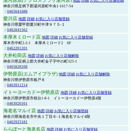
湯河原店(アクロスプラザ湯河原)
地図
詳細
お気に入り店舗登録
神奈川県足柄下郡湯河原町中央1-1617-54
：
0465641688
愛川店
地図
詳細
お気に入り店舗登録
神奈川県愛甲郡愛川町中津９７５-１
：
0462841562
本厚木ミロード店
地図
詳細
お気に入り店舗登録
厚木市中町2-2-1 本厚木ミロード2 6F
：
0462201201
大井松田店
地図
詳細
お気に入り店舗解除
神奈川県足柄上郡大井町金子字中の町325-1
：
0465828168
伊勢原店(エムアイプラザ)
地図
詳細
お気に入り店舗解除
神奈川県伊勢原市板戸８
：
0463911214
イトーヨーカドー伊勢原店
地図
詳細
お気に入り店舗登録
神奈川県伊勢原市桜台1-8-1 イトーヨーカドー伊勢原4階
：
0463920161
海老名マルイ店
地図
詳細
お気に入り店舗登録
神奈川県海老名市中央１丁目６-１海老名マルイ4階
：
0462925181
ららぽーと海老名店
地図
詳細
お気に入り店舗登録