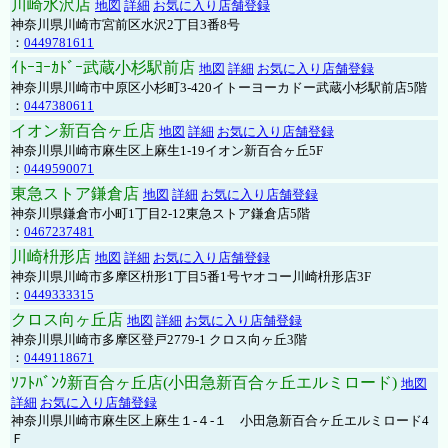
川崎水沢店
地図
詳細
お気に入り店舗登録
神奈川県川崎市宮前区水沢2丁目3番8号
：
0449781611
ｲﾄｰﾖｰｶﾄﾞｰ武蔵小杉駅前店
地図
詳細
お気に入り店舗登録
神奈川県川崎市中原区小杉町3-420イトーヨーカドー武蔵小杉駅前店5階
：
0447380611
イオン新百合ヶ丘店
地図
詳細
お気に入り店舗登録
神奈川県川崎市麻生区上麻生1-19イオン新百合ヶ丘5F
：
0449590071
東急ストア鎌倉店
地図
詳細
お気に入り店舗登録
神奈川県鎌倉市小町1丁目2-12東急ストア鎌倉店5階
：
0467237481
川崎枡形店
地図
詳細
お気に入り店舗登録
神奈川県川崎市多摩区枡形1丁目5番1号ヤオコー川崎枡形店3F
：
0449333315
クロス向ヶ丘店
地図
詳細
お気に入り店舗登録
神奈川県川崎市多摩区登戸2779-1 クロス向ヶ丘3階
：
0449118671
ｿﾌﾄﾊﾞﾝｸ新百合ヶ丘店(小田急新百合ヶ丘エルミロード)
地図
詳細
お気に入り店舗登録
神奈川県川崎市麻生区上麻生１-４-１ 小田急新百合ヶ丘エルミロード4
Ｆ