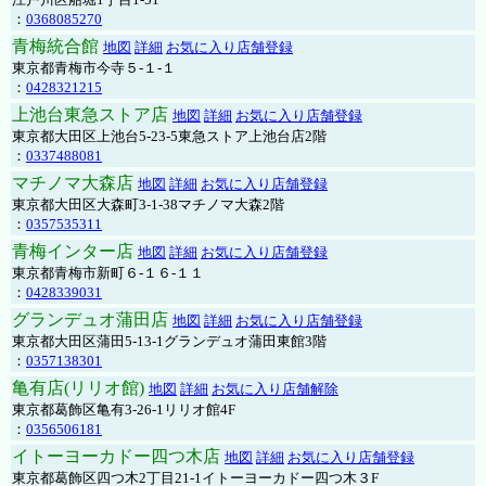
：
0368085270
青梅統合館
地図
詳細
お気に入り店舗登録
東京都青梅市今寺５-１-１
：
0428321215
上池台東急ストア店
地図
詳細
お気に入り店舗登録
東京都大田区上池台5-23-5東急ストア上池台店2階
：
0337488081
マチノマ大森店
地図
詳細
お気に入り店舗登録
東京都大田区大森町3-1-38マチノマ大森2階
：
0357535311
青梅インター店
地図
詳細
お気に入り店舗登録
東京都青梅市新町６-１６-１１
：
0428339031
グランデュオ蒲田店
地図
詳細
お気に入り店舗登録
東京都大田区蒲田5-13-1グランデュオ蒲田東館3階
：
0357138301
亀有店(リリオ館)
地図
詳細
お気に入り店舗解除
東京都葛飾区亀有3-26-1リリオ館4F
：
0356506181
イトーヨーカドー四つ木店
地図
詳細
お気に入り店舗登録
東京都葛飾区四つ木2丁目21-1イトーヨーカドー四つ木３F