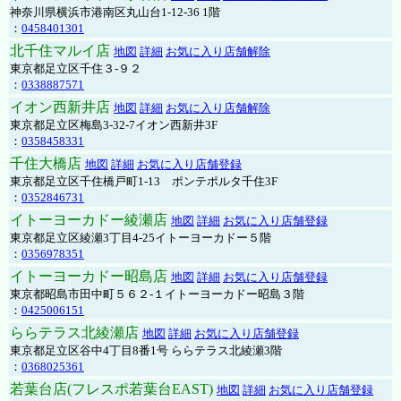
神奈川県横浜市港南区丸山台1-12-36 1階
：
0458401301
北千住マルイ店
地図
詳細
お気に入り店舗解除
東京都足立区千住３-９２
：
0338887571
イオン西新井店
地図
詳細
お気に入り店舗解除
東京都足立区梅島3-32-7イオン西新井3F
：
0358458331
千住大橋店
地図
詳細
お気に入り店舗登録
東京都足立区千住橋戸町1-13 ポンテポルタ千住3F
：
0352846731
イトーヨーカドー綾瀬店
地図
詳細
お気に入り店舗登録
東京都足立区綾瀬3丁目4-25イトーヨーカドー５階
：
0356978351
イトーヨーカドー昭島店
地図
詳細
お気に入り店舗登録
東京都昭島市田中町５６２-１イトーヨーカドー昭島３階
：
0425006151
ららテラス北綾瀬店
地図
詳細
お気に入り店舗登録
東京都足立区谷中4丁目8番1号 ららテラス北綾瀬3階
：
0368025361
若葉台店(フレスポ若葉台EAST)
地図
詳細
お気に入り店舗登録