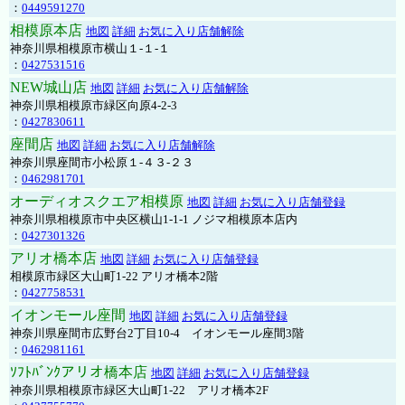
：
0449591270
相模原本店
地図
詳細
お気に入り店舗解除
神奈川県相模原市横山１-１-１
：
0427531516
NEW城山店
地図
詳細
お気に入り店舗解除
神奈川県相模原市緑区向原4-2-3
：
0427830611
座間店
地図
詳細
お気に入り店舗解除
神奈川県座間市小松原１-４３-２３
：
0462981701
オーディオスクエア相模原
地図
詳細
お気に入り店舗登録
神奈川県相模原市中央区横山1-1-1 ノジマ相模原本店内
：
0427301326
アリオ橋本店
地図
詳細
お気に入り店舗登録
相模原市緑区大山町1-22 アリオ橋本2階
：
0427758531
イオンモール座間
地図
詳細
お気に入り店舗登録
神奈川県座間市広野台2丁目10-4 イオンモール座間3階
：
0462981161
ｿﾌﾄﾊﾞﾝｸアリオ橋本店
地図
詳細
お気に入り店舗登録
神奈川県相模原市緑区大山町1-22 アリオ橋本2F