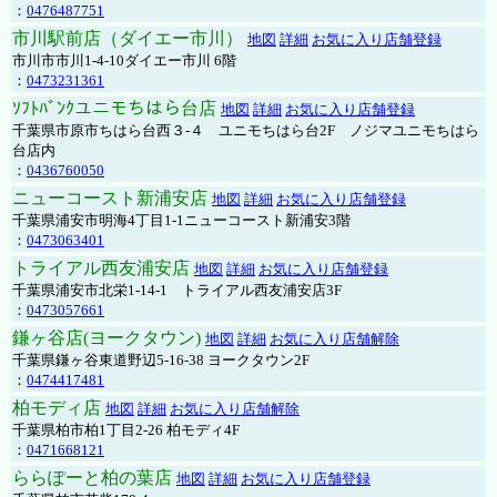
：
0476487751
市川駅前店（ダイエー市川）
地図
詳細
お気に入り店舗登録
市川市市川1-4-10ダイエー市川 6階
：
0473231361
ｿﾌﾄﾊﾞﾝｸユニモちはら台店
地図
詳細
お気に入り店舗登録
千葉県市原市ちはら台西３-４ ユニモちはら台2F ノジマユニモちはら
台店内
：
0436760050
ニューコースト新浦安店
地図
詳細
お気に入り店舗登録
千葉県浦安市明海4丁目1-1ニューコースト新浦安3階
：
0473063401
トライアル西友浦安店
地図
詳細
お気に入り店舗登録
千葉県浦安市北栄1-14-1 トライアル西友浦安店3F
：
0473057661
鎌ヶ谷店(ヨークタウン)
地図
詳細
お気に入り店舗解除
千葉県鎌ヶ谷東道野辺5-16-38 ヨークタウン2F
：
0474417481
柏モディ店
地図
詳細
お気に入り店舗解除
千葉県柏市柏1丁目2-26 柏モディ4F
：
0471668121
ららぽーと柏の葉店
地図
詳細
お気に入り店舗登録