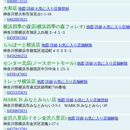
：
0468873151
大和店
地図
詳細
お気に入り店舗登録
神奈川県大和市深見台1-1-18
：
0462005021
横浜四季の森店(横浜四季の森フォレオ)
地図
詳細
お気に入り店舗
神奈川県横浜市旭区上白根３-４１-１
：
0459581561
ららぽーと横浜店
地図
詳細
お気に入り店舗解除
神奈川県横浜市都筑区池辺町４０３５-１
：
0459296252
センター北店(ノースポートモール)
地図
詳細
お気に入り店舗解除
神奈川県横浜市都筑区中川中央１-25-１
：
0459147661
トレッサ横浜店
地図
詳細
お気に入り店舗解除
神奈川県横浜市港北区師岡町700番地
：
0455335631
MARK IS みなとみらい店
地図
詳細
お気に入り店舗登録
神奈川県横浜市みなとみらい3-5-1 MARK IS みなとみらい3F
：
0456805651
金沢八景店(イオン金沢八景店)
地図
詳細
お気に入り店舗解除
神奈川県横浜市金沢区泥亀1-27-1
：
0457913781