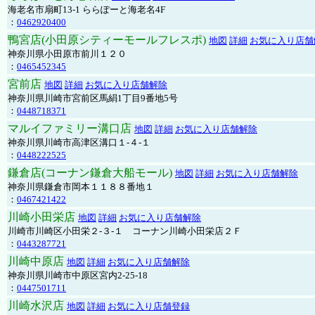
海老名市扇町13-1 ららぽーと海老名4F
：
0462920400
鴨宮店(小田原シティーモールフレスポ)
地図
詳細
お気に入り店舗
神奈川県小田原市前川１２０
：
0465452345
宮前店
地図
詳細
お気に入り店舗解除
神奈川県川崎市宮前区馬絹1丁目9番地5号
：
0448718371
マルイファミリー溝口店
地図
詳細
お気に入り店舗解除
神奈川県川崎市高津区溝口１-４-１
：
0448222525
鎌倉店(コーナン鎌倉大船モール)
地図
詳細
お気に入り店舗解除
神奈川県鎌倉市岡本１１８８番地１
：
0467421422
川崎小田栄店
地図
詳細
お気に入り店舗解除
川崎市川崎区小田栄２‐３‐１ コーナン川崎小田栄店２Ｆ
：
0443287721
川崎中原店
地図
詳細
お気に入り店舗解除
神奈川県川崎市中原区宮内2-25-18
：
0447501711
川崎水沢店
地図
詳細
お気に入り店舗登録