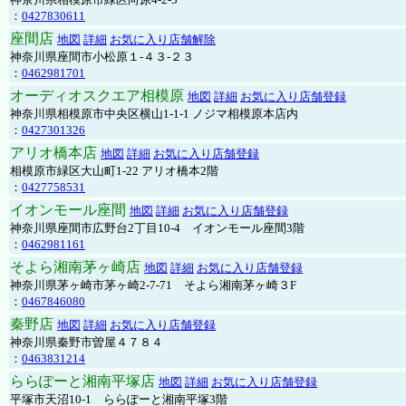
：
0427830611
座間店
地図
詳細
お気に入り店舗解除
神奈川県座間市小松原１-４３-２３
：
0462981701
オーディオスクエア相模原
地図
詳細
お気に入り店舗登録
神奈川県相模原市中央区横山1-1-1 ノジマ相模原本店内
：
0427301326
アリオ橋本店
地図
詳細
お気に入り店舗登録
相模原市緑区大山町1-22 アリオ橋本2階
：
0427758531
イオンモール座間
地図
詳細
お気に入り店舗登録
神奈川県座間市広野台2丁目10-4 イオンモール座間3階
：
0462981161
そよら湘南茅ヶ崎店
地図
詳細
お気に入り店舗登録
神奈川県茅ヶ崎市茅ヶ崎2‐7‐71 そよら湘南茅ヶ崎３F
：
0467846080
秦野店
地図
詳細
お気に入り店舗登録
神奈川県秦野市曽屋４７８４
：
0463831214
ららぽーと湘南平塚店
地図
詳細
お気に入り店舗登録
平塚市天沼10-1 ららぽーと湘南平塚3階