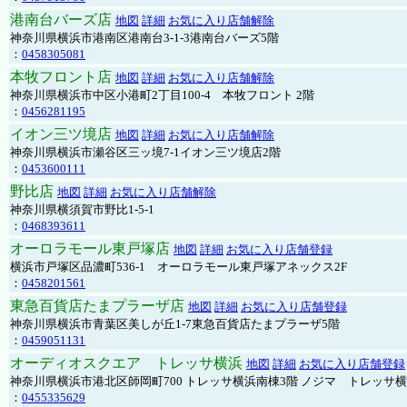
港南台バーズ店
地図
詳細
お気に入り店舗解除
神奈川県横浜市港南区港南台3-1-3港南台バーズ5階
：
0458305081
本牧フロント店
地図
詳細
お気に入り店舗解除
神奈川県横浜市中区小港町2丁目100-4 本牧フロント 2階
：
0456281195
イオン三ツ境店
地図
詳細
お気に入り店舗解除
神奈川県横浜市瀬谷区三ッ境7-1イオン三ツ境店2階
：
0453600111
野比店
地図
詳細
お気に入り店舗解除
神奈川県横須賀市野比1-5-1
：
0468393611
オーロラモール東戸塚店
地図
詳細
お気に入り店舗登録
横浜市戸塚区品濃町536-1 オーロラモール東戸塚アネックス2F
：
0458201561
東急百貨店たまプラーザ店
地図
詳細
お気に入り店舗登録
神奈川県横浜市青葉区美しが丘1-7東急百貨店たまプラーザ5階
：
0459051131
オーディオスクエア トレッサ横浜
地図
詳細
お気に入り店舗登録
神奈川県横浜市港北区師岡町700 トレッサ横浜南棟3階 ノジマ トレッサ
：
0455335629