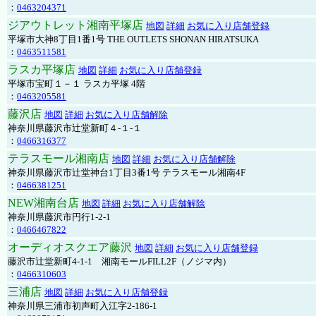
：
0463204371
ジアウトレット湘南平塚店
地図
詳細
お気に入り店舗登録
平塚市大神8丁目1番1号 THE OUTLETS SHONAN HIRATSUKA
：
0463511581
ラスカ平塚店
地図
詳細
お気に入り店舗登録
平塚市宝町１－１ ラスカ平塚 4階
：
0463205581
藤沢店
地図
詳細
お気に入り店舗解除
神奈川県藤沢市辻堂新町４-１-１
：
0466316377
テラスモール湘南店
地図
詳細
お気に入り店舗解除
神奈川県藤沢市辻堂神台1丁目3番1号 テラスモール湘南4F
：
0466381251
NEW湘南台店
地図
詳細
お気に入り店舗解除
神奈川県藤沢市円行1-2-1
：
0466467822
オーディオスクエア藤沢
地図
詳細
お気に入り店舗登録
藤沢市辻堂新町4-1-1 湘南モールFILL2F（ノジマ内）
：
0466310603
三浦店
地図
詳細
お気に入り店舗登録
神奈川県三浦市初声町入江字2-186-1