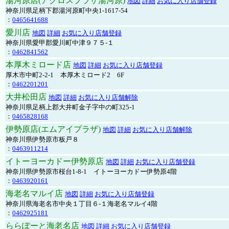
湯河原店(アクロスプラザ湯河原)
地図
詳細
お気に入り店舗登録
神奈川県足柄下郡湯河原町中央1-1617-54
：
0465641688
愛川店
地図
詳細
お気に入り店舗登録
神奈川県愛甲郡愛川町中津９７５-１
：
0462841562
本厚木ミロード店
地図
詳細
お気に入り店舗登録
厚木市中町2-2-1 本厚木ミロード2 6F
：
0462201201
大井松田店
地図
詳細
お気に入り店舗解除
神奈川県足柄上郡大井町金子字中の町325-1
：
0465828168
伊勢原店(エムアイプラザ)
地図
詳細
お気に入り店舗解除
神奈川県伊勢原市板戸８
：
0463911214
イトーヨーカドー伊勢原店
地図
詳細
お気に入り店舗登録
神奈川県伊勢原市桜台1-8-1 イトーヨーカドー伊勢原4階
：
0463920161
海老名マルイ店
地図
詳細
お気に入り店舗登録
神奈川県海老名市中央１丁目６-１海老名マルイ4階
：
0462925181
ららぽーと海老名店
地図
詳細
お気に入り店舗登録