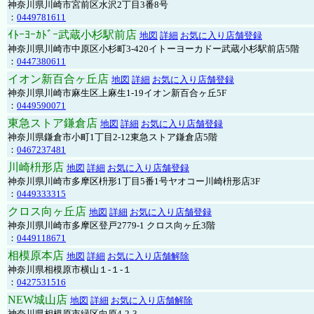
神奈川県川崎市宮前区水沢2丁目3番8号
：
0449781611
ｲﾄｰﾖｰｶﾄﾞｰ武蔵小杉駅前店
地図
詳細
お気に入り店舗登録
神奈川県川崎市中原区小杉町3-420イトーヨーカドー武蔵小杉駅前店5階
：
0447380611
イオン新百合ヶ丘店
地図
詳細
お気に入り店舗登録
神奈川県川崎市麻生区上麻生1-19イオン新百合ヶ丘5F
：
0449590071
東急ストア鎌倉店
地図
詳細
お気に入り店舗登録
神奈川県鎌倉市小町1丁目2-12東急ストア鎌倉店5階
：
0467237481
川崎枡形店
地図
詳細
お気に入り店舗登録
神奈川県川崎市多摩区枡形1丁目5番1号ヤオコー川崎枡形店3F
：
0449333315
クロス向ヶ丘店
地図
詳細
お気に入り店舗登録
神奈川県川崎市多摩区登戸2779-1 クロス向ヶ丘3階
：
0449118671
相模原本店
地図
詳細
お気に入り店舗解除
神奈川県相模原市横山１-１-１
：
0427531516
NEW城山店
地図
詳細
お気に入り店舗解除
神奈川県相模原市緑区向原4-2-3