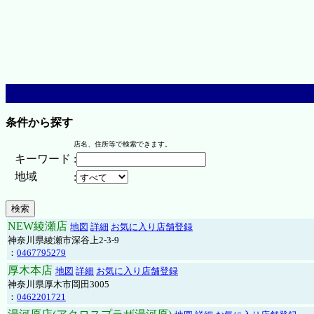
条件から探す
店名、住所等で検索できます。
キーワード
:
地域
:
NEW綾瀬店
地図
詳細
お気に入り店舗登録
神奈川県綾瀬市深谷上2-3-9
：
0467795279
厚木本店
地図
詳細
お気に入り店舗登録
神奈川県厚木市岡田3005
：
0462201721