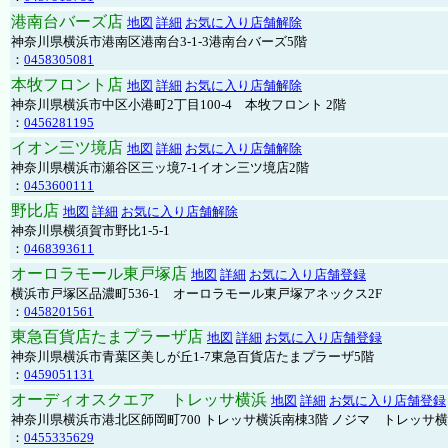
港南台バーズ店
地図
詳細
お気に入り店舗解除
神奈川県横浜市港南区港南台3-1-3港南台バーズ5階
：
0458305081
本牧フロント店
地図
詳細
お気に入り店舗解除
神奈川県横浜市中区小港町2丁目100-4 本牧フロント 2階
：
0456281195
イオン三ツ境店
地図
詳細
お気に入り店舗解除
神奈川県横浜市瀬谷区三ッ境7-1イオン三ツ境店2階
：
0453600111
野比店
地図
詳細
お気に入り店舗解除
神奈川県横須賀市野比1-5-1
：
0468393611
オーロラモール東戸塚店
地図
詳細
お気に入り店舗登録
横浜市戸塚区品濃町536-1 オーロラモール東戸塚アネックス2F
：
0458201561
東急百貨店たまプラーザ店
地図
詳細
お気に入り店舗登録
神奈川県横浜市青葉区美しが丘1-7東急百貨店たまプラーザ5階
：
0459051131
オーディオスクエア トレッサ横浜
地図
詳細
お気に入り店舗登録
神奈川県横浜市港北区師岡町700 トレッサ横浜南棟3階 ノジマ トレッサ
：
0455335629