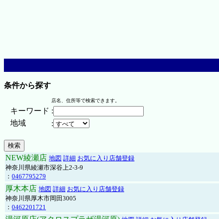
条件から探す
店名、住所等で検索できます。
キーワード
:
地域
:
NEW綾瀬店
地図
詳細
お気に入り店舗登録
神奈川県綾瀬市深谷上2-3-9
：
0467795279
厚木本店
地図
詳細
お気に入り店舗登録
神奈川県厚木市岡田3005
：
0462201721