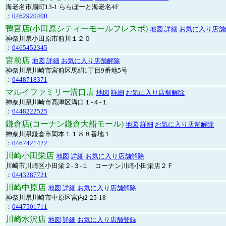
海老名市扇町13-1 ららぽーと海老名4F
：
0462920400
鴨宮店(小田原シティーモールフレスポ)
地図
詳細
お気に入り店舗
神奈川県小田原市前川１２０
：
0465452345
宮前店
地図
詳細
お気に入り店舗解除
神奈川県川崎市宮前区馬絹1丁目9番地5号
：
0448718371
マルイファミリー溝口店
地図
詳細
お気に入り店舗解除
神奈川県川崎市高津区溝口１-４-１
：
0448222525
鎌倉店(コーナン鎌倉大船モール)
地図
詳細
お気に入り店舗解除
神奈川県鎌倉市岡本１１８８番地１
：
0467421422
川崎小田栄店
地図
詳細
お気に入り店舗解除
川崎市川崎区小田栄２‐３‐１ コーナン川崎小田栄店２Ｆ
：
0443287721
川崎中原店
地図
詳細
お気に入り店舗解除
神奈川県川崎市中原区宮内2-25-18
：
0447501711
川崎水沢店
地図
詳細
お気に入り店舗登録