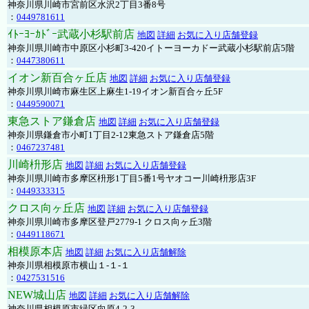
神奈川県川崎市宮前区水沢2丁目3番8号
：
0449781611
ｲﾄｰﾖｰｶﾄﾞｰ武蔵小杉駅前店
地図
詳細
お気に入り店舗登録
神奈川県川崎市中原区小杉町3-420イトーヨーカドー武蔵小杉駅前店5階
：
0447380611
イオン新百合ヶ丘店
地図
詳細
お気に入り店舗登録
神奈川県川崎市麻生区上麻生1-19イオン新百合ヶ丘5F
：
0449590071
東急ストア鎌倉店
地図
詳細
お気に入り店舗登録
神奈川県鎌倉市小町1丁目2-12東急ストア鎌倉店5階
：
0467237481
川崎枡形店
地図
詳細
お気に入り店舗登録
神奈川県川崎市多摩区枡形1丁目5番1号ヤオコー川崎枡形店3F
：
0449333315
クロス向ヶ丘店
地図
詳細
お気に入り店舗登録
神奈川県川崎市多摩区登戸2779-1 クロス向ヶ丘3階
：
0449118671
相模原本店
地図
詳細
お気に入り店舗解除
神奈川県相模原市横山１-１-１
：
0427531516
NEW城山店
地図
詳細
お気に入り店舗解除
神奈川県相模原市緑区向原4-2-3