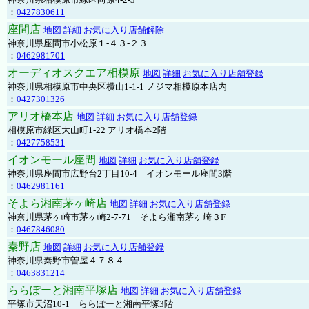
：
0427830611
座間店
地図
詳細
お気に入り店舗解除
神奈川県座間市小松原１-４３-２３
：
0462981701
オーディオスクエア相模原
地図
詳細
お気に入り店舗登録
神奈川県相模原市中央区横山1-1-1 ノジマ相模原本店内
：
0427301326
アリオ橋本店
地図
詳細
お気に入り店舗登録
相模原市緑区大山町1-22 アリオ橋本2階
：
0427758531
イオンモール座間
地図
詳細
お気に入り店舗登録
神奈川県座間市広野台2丁目10-4 イオンモール座間3階
：
0462981161
そよら湘南茅ヶ崎店
地図
詳細
お気に入り店舗登録
神奈川県茅ヶ崎市茅ヶ崎2‐7‐71 そよら湘南茅ヶ崎３F
：
0467846080
秦野店
地図
詳細
お気に入り店舗登録
神奈川県秦野市曽屋４７８４
：
0463831214
ららぽーと湘南平塚店
地図
詳細
お気に入り店舗登録
平塚市天沼10-1 ららぽーと湘南平塚3階