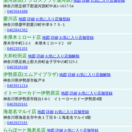
湯河原店(アクロスプラザ湯河原)
地図
詳細
お気に入り店舗登録
神奈川県足柄下郡湯河原町中央1-1617-54
：
0465641688
愛川店
地図
詳細
お気に入り店舗登録
神奈川県愛甲郡愛川町中津９７５-１
：
0462841562
本厚木ミロード店
地図
詳細
お気に入り店舗登録
厚木市中町2-2-1 本厚木ミロード2 6F
：
0462201201
大井松田店
地図
詳細
お気に入り店舗解除
神奈川県足柄上郡大井町金子字中の町325-1
：
0465828168
伊勢原店(エムアイプラザ)
地図
詳細
お気に入り店舗解除
神奈川県伊勢原市板戸８
：
0463911214
イトーヨーカドー伊勢原店
地図
詳細
お気に入り店舗登録
神奈川県伊勢原市桜台1-8-1 イトーヨーカドー伊勢原4階
：
0463920161
海老名マルイ店
地図
詳細
お気に入り店舗登録
神奈川県海老名市中央１丁目６-１海老名マルイ4階
：
0462925181
ららぽーと海老名店
地図
詳細
お気に入り店舗登録