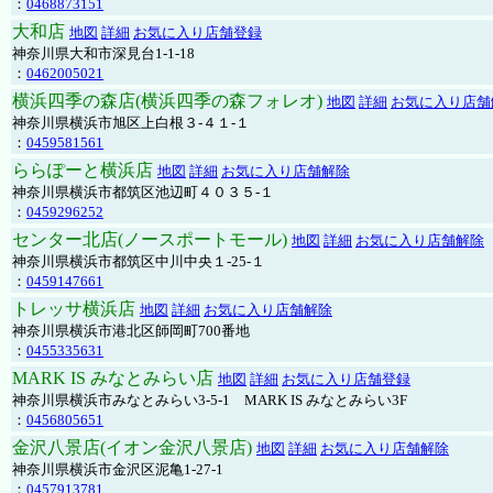
：
0468873151
大和店
地図
詳細
お気に入り店舗登録
神奈川県大和市深見台1-1-18
：
0462005021
横浜四季の森店(横浜四季の森フォレオ)
地図
詳細
お気に入り店舗
神奈川県横浜市旭区上白根３-４１-１
：
0459581561
ららぽーと横浜店
地図
詳細
お気に入り店舗解除
神奈川県横浜市都筑区池辺町４０３５-１
：
0459296252
センター北店(ノースポートモール)
地図
詳細
お気に入り店舗解除
神奈川県横浜市都筑区中川中央１-25-１
：
0459147661
トレッサ横浜店
地図
詳細
お気に入り店舗解除
神奈川県横浜市港北区師岡町700番地
：
0455335631
MARK IS みなとみらい店
地図
詳細
お気に入り店舗登録
神奈川県横浜市みなとみらい3-5-1 MARK IS みなとみらい3F
：
0456805651
金沢八景店(イオン金沢八景店)
地図
詳細
お気に入り店舗解除
神奈川県横浜市金沢区泥亀1-27-1
：
0457913781