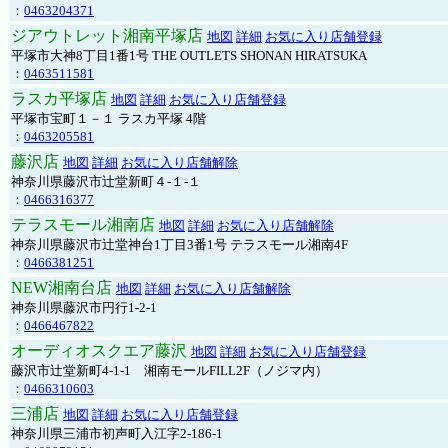
：
0463204371
ジアウトレット湘南平塚店
地図
詳細
お気に入り店舗登録
平塚市大神8丁目1番1号 THE OUTLETS SHONAN HIRATSUKA
：
0463511581
ラスカ平塚店
地図
詳細
お気に入り店舗登録
平塚市宝町１－１ ラスカ平塚 4階
：
0463205581
藤沢店
地図
詳細
お気に入り店舗解除
神奈川県藤沢市辻堂新町４-１-１
：
0466316377
テラスモール湘南店
地図
詳細
お気に入り店舗解除
神奈川県藤沢市辻堂神台1丁目3番1号 テラスモール湘南4F
：
0466381251
NEW湘南台店
地図
詳細
お気に入り店舗解除
神奈川県藤沢市円行1-2-1
：
0466467822
オーディオスクエア藤沢
地図
詳細
お気に入り店舗登録
藤沢市辻堂新町4-1-1 湘南モールFILL2F（ノジマ内）
：
0466310603
三浦店
地図
詳細
お気に入り店舗登録
神奈川県三浦市初声町入江字2-186-1