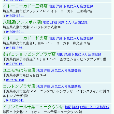
イトーヨーカドー三郷店
地図
詳細
お気に入り店舗登録
埼玉県三郷市ピアラシティ1-1-1 イトーヨーカドー三郷店2階
：
0489541511
八潮店(フレスポ八潮)
地図
詳細
お気に入り店舗登録
埼玉県八潮市大瀬1-1-3 フレスポ八潮3F
：
0489943911
イトーヨーカドー和光店
地図
詳細
お気に入り店舗登録
埼玉県和光市丸山台1丁目9-3 イトーヨーカドー和光店 ３階
：
0484513661
あびこショッピングプラザ店
地図
詳細
お気に入り店舗登録
千葉県我孫子市我孫子４丁目１１-１ あびこショッピングプラザ３階
：
0471792161
ユニモちはら台店
地図
詳細
お気に入り店舗登録
千葉県市原市ちはら台西３-４
：
0436760100
コルトンプラザ店
地図
詳細
お気に入り店舗解除
千葉県市川市鬼高1-1-1 ニッケコルトンプラザ イオンスタイル市川コ
ルトンプラザ3階
：
0473203041
イオンモール千葉ニュータウン店
地図
詳細
お気に入り店舗登録
印西市中央北3-2 イオンモール千葉ニュータウン2階