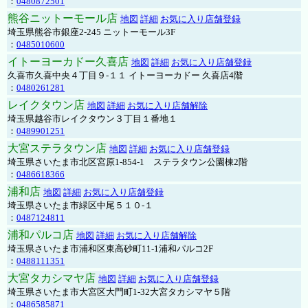
：
0480872501
熊谷ニットーモール店
地図
詳細
お気に入り店舗登録
埼玉県熊谷市銀座2-245 ニットーモール3F
：
0485010600
イトーヨーカドー久喜店
地図
詳細
お気に入り店舗登録
久喜市久喜中央４丁目９-１１ イトーヨーカドー 久喜店4階
：
0480261281
レイクタウン店
地図
詳細
お気に入り店舗解除
埼玉県越谷市レイクタウン３丁目１番地１
：
0489901251
大宮ステラタウン店
地図
詳細
お気に入り店舗登録
埼玉県さいたま市北区宮原1-854-1 ステラタウン公園棟2階
：
0486618366
浦和店
地図
詳細
お気に入り店舗登録
埼玉県さいたま市緑区中尾５１０-１
：
0487124811
浦和パルコ店
地図
詳細
お気に入り店舗解除
埼玉県さいたま市浦和区東高砂町11-1浦和パルコ2F
：
0488111351
大宮タカシマヤ店
地図
詳細
お気に入り店舗登録
埼玉県さいたま市大宮区大門町1-32大宮タカシマヤ５階
：
0486585871