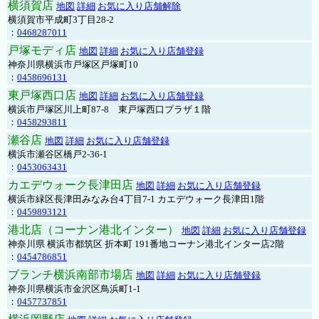
横須賀店
地図
詳細
お気に入り店舗解除
横須賀市平成町3丁目28-2
：
0468287011
戸塚モディ店
地図
詳細
お気に入り店舗登録
神奈川県横浜市戸塚区戸塚町10
：
0458696131
東戸塚西口店
地図
詳細
お気に入り店舗登録
横浜市戸塚区川上町87-8 東戸塚西口プラザ１階
：
0458293811
瀬谷店
地図
詳細
お気に入り店舗登録
横浜市瀬谷区橋戸2-36-1
：
0453063431
カエデウォーク長津田店
地図
詳細
お気に入り店舗登録
横浜市緑区長津田みなみ台4丁目7-1 カエデウォーク長津田1階
：
0459893121
港北店（コーナン港北インター）
地図
詳細
お気に入り店舗登録
神奈川県 横浜市都筑区 折本町 191番地コーナン港北インター店2階
：
0454786851
ブランチ横浜南部市場店
地図
詳細
お気に入り店舗登録
神奈川県横浜市金沢区鳥浜町1-1
：
0457737851