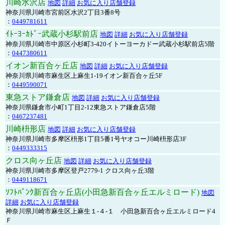
川崎水沢店
地図
詳細
お気に入り店舗登録
神奈川県川崎市宮前区水沢2丁目3番8号
：
0449781611
ｲﾄｰﾖｰｶﾄﾞｰ武蔵小杉駅前店
地図
詳細
お気に入り店舗登録
神奈川県川崎市中原区小杉町3-420イトーヨーカドー武蔵小杉駅前店5階
：
0447380611
イオン新百合ヶ丘店
地図
詳細
お気に入り店舗登録
神奈川県川崎市麻生区上麻生1-19イオン新百合ヶ丘5F
：
0449590071
東急ストア鎌倉店
地図
詳細
お気に入り店舗登録
神奈川県鎌倉市小町1丁目2-12東急ストア鎌倉店5階
：
0467237481
川崎枡形店
地図
詳細
お気に入り店舗登録
神奈川県川崎市多摩区枡形1丁目5番1号ヤオコー川崎枡形店3F
：
0449333315
クロス向ヶ丘店
地図
詳細
お気に入り店舗登録
神奈川県川崎市多摩区登戸2779-1 クロス向ヶ丘3階
：
0449118671
ｿﾌﾄﾊﾞﾝｸ新百合ヶ丘店(小田急新百合ヶ丘エルミロード)
地図
詳細
お気に入り店舗登録
神奈川県川崎市麻生区上麻生１-４-１ 小田急新百合ヶ丘エルミロード4
Ｆ