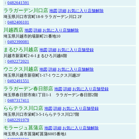
：
0482641591
ララガーデン川口店
地図
詳細
お気に入り店舗解除
埼玉県川口市宮町18-9 ララガーデン川口 2F
：
0482406101
川越西店
地図
詳細
お気に入り店舗解除
埼玉県川越市的場新町21番地10
：
0492390081
まるひろ川越店
地図
詳細
お気に入り店舗登録
川越市新富町2-6-1まるひろ川越6階
：
0492272021
ウニクス川越店
地図
詳細
お気に入り店舗解除
埼玉県川越市新宿町1-17-1 ウニクス川越2F
：
0492491551
ララガーデン春日部店
地図
詳細
お気に入り店舗登録
埼玉県春日部市南1丁目1-1 ララガーデン春日部2階
：
0487317411
ららテラス川口店
地図
詳細
お気に入り店舗登録
埼玉県川口市栄町3-5-1ららテラス川口7階
：
0482291979
モラージュ菖蒲店
地図
詳細
お気に入り店舗解除
埼玉県久喜市菖蒲町菖蒲6005番地1