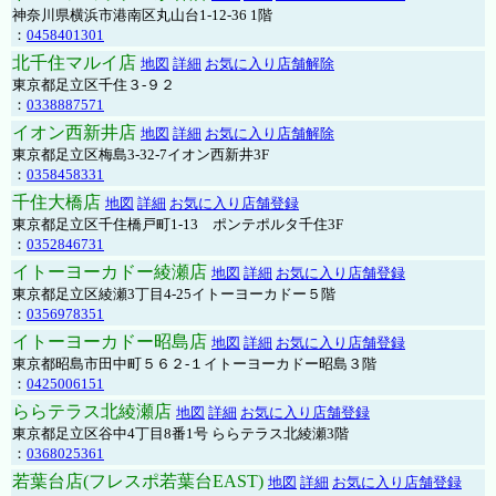
神奈川県横浜市港南区丸山台1-12-36 1階
：
0458401301
北千住マルイ店
地図
詳細
お気に入り店舗解除
東京都足立区千住３-９２
：
0338887571
イオン西新井店
地図
詳細
お気に入り店舗解除
東京都足立区梅島3-32-7イオン西新井3F
：
0358458331
千住大橋店
地図
詳細
お気に入り店舗登録
東京都足立区千住橋戸町1-13 ポンテポルタ千住3F
：
0352846731
イトーヨーカドー綾瀬店
地図
詳細
お気に入り店舗登録
東京都足立区綾瀬3丁目4-25イトーヨーカドー５階
：
0356978351
イトーヨーカドー昭島店
地図
詳細
お気に入り店舗登録
東京都昭島市田中町５６２-１イトーヨーカドー昭島３階
：
0425006151
ららテラス北綾瀬店
地図
詳細
お気に入り店舗登録
東京都足立区谷中4丁目8番1号 ららテラス北綾瀬3階
：
0368025361
若葉台店(フレスポ若葉台EAST)
地図
詳細
お気に入り店舗登録