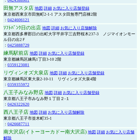
：
0424388901
田無アスタ店
地図
詳細
お気に入り店舗登録
東京都西東京市田無町2-1-1 アスタ田無専門店棟2階
：
0424606121
ｿﾌﾄﾊﾞﾝｸ日の出店
地図
詳細
お気に入り店舗解除
東京都西多摩郡日の出町大字平井字三吉野桜木237-3 ノジマイオンモー
ル日の出2Ｆ
：
0425888729
練馬駅前店
地図
詳細
お気に入り店舗登録
東京都練馬区練馬1丁目3-10 2階
：
0359123081
リヴィンオズ大泉店
地図
詳細
お気に入り店舗登録
東京都練馬区東大泉2-10-11 リヴィンオズ大泉4階
：
0359355972
八王子みなみ野店
地図
詳細
お気に入り店舗登録
東京都八王子市みなみ野１丁目２-１
：
0426322620
西八王子店
地図
詳細
お気に入り店舗解除
東京都八王子市並木町35-1
：
0426687711
南大沢店(イトーヨーカドー南大沢店)
地図
詳細
お気に入り店舗
解除