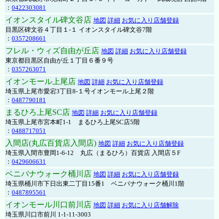
：
0422303081
イオンスタイル碑文谷店
地図
詳細
お気に入り店舗登録
目黒区碑文谷４丁目１-１ イオンスタイル碑文谷7階
：
0357208661
フレル・ウィズ自由が丘店
地図
詳細
お気に入り店舗登録
東京都目黒区自由が丘１丁目６番９号
：
0357263071
イオンモール上尾店
地図
詳細
お気に入り店舗登録
埼玉県上尾市愛宕3丁目8-１号イオンモール上尾２階
：
0487790181
まるひろ上尾SC店
地図
詳細
お気に入り店舗登録
埼玉県上尾市宮本町1-1 まるひろ上尾SC店5階
：
0488717051
入間店(丸広百貨店入間店)
地図
詳細
お気に入り店舗登録
埼玉県入間市豊岡1-6-12 丸広（まるひろ）百貨店 入間店５F
：
0429606631
ベニバナウォーク桶川店
地図
詳細
お気に入り店舗登録
埼玉県桶川市下日出東二丁目15番1 ベニバナウォーク桶川1階
：
0487895561
イオンモール川口前川店
地図
詳細
お気に入り店舗解除
埼玉県川口市前川 1-1-11-3003