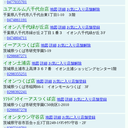
：
0477035701
ユアエルム八千代台店
地図
詳細
お気に入り店舗解除
千葉県八千代市八千代台東1丁目1-10 ３階
：
0474861191
イオン八千代緑が丘店
地図
詳細
お気に入り店舗登録
千葉県八千代市緑が丘２丁目１番３ イオン八千代緑が丘３F
：
0474804711
イーアスつくば店
地図
詳細
お気に入り店舗解除
茨城県つくば市研究学園5-19
：
0298687271
イオン土浦店
地図
詳細
お気に入り店舗解除
茨城県土浦市上高津３６７番 イオン土浦ショッピングセンター1階
：
0298355251
イオンつくば店
地図
詳細
お気に入り店舗登録
茨城県つくば市稲岡66-1 イオンモールつくば 3F
：
0298392241
ｿﾌﾄﾊﾞﾝｸイーアスつくば店
地図
詳細
お気に入り店舗登録
茨城県つくば市研究学園C50街区1-2010
：
0298687278
イオンタウン守谷店
地図
詳細
お気に入り店舗登録
茨城県守谷市百合ヶ丘3丁目249-1ｲｵﾝﾀｳﾝ守谷・2F
：
0297210701