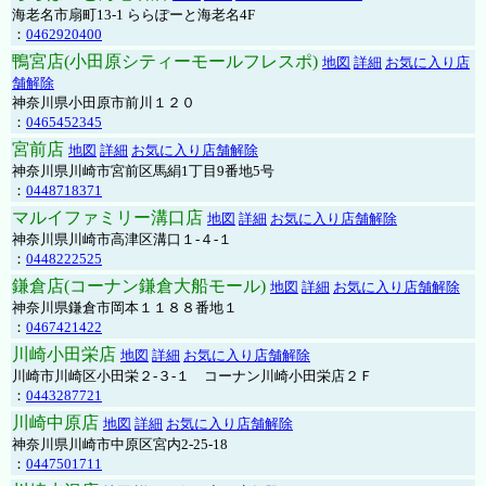
海老名市扇町13-1 ららぽーと海老名4F
：
0462920400
鴨宮店(小田原シティーモールフレスポ)
地図
詳細
お気に入り店
舗解除
神奈川県小田原市前川１２０
：
0465452345
宮前店
地図
詳細
お気に入り店舗解除
神奈川県川崎市宮前区馬絹1丁目9番地5号
：
0448718371
マルイファミリー溝口店
地図
詳細
お気に入り店舗解除
神奈川県川崎市高津区溝口１-４-１
：
0448222525
鎌倉店(コーナン鎌倉大船モール)
地図
詳細
お気に入り店舗解除
神奈川県鎌倉市岡本１１８８番地１
：
0467421422
川崎小田栄店
地図
詳細
お気に入り店舗解除
川崎市川崎区小田栄２‐３‐１ コーナン川崎小田栄店２Ｆ
：
0443287721
川崎中原店
地図
詳細
お気に入り店舗解除
神奈川県川崎市中原区宮内2-25-18
：
0447501711