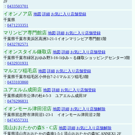
2F
：
0433503701
イオンノア店
地図
詳細
お気に入り店舗登録
千葉県
：
0471233351
マリンピア専門館店
地図
詳細
お気に入り店舗登録
千葉県千葉市美浜区高洲3-21-1イオンマリンピア専門館1階
：
0432782571
イオンスタイル鎌取店
地図
詳細
お気に入り店舗登録
千葉県千葉市緑区おゆみ野3-16-1ゆみ～る鎌取ショッピングセンター3階
：
0432931931
マルエツ稲毛店
地図
詳細
お気に入り店舗登録
千葉県千葉市稲毛区小仲台7-2-1マルエツ稲毛3階
：
0433103860
ユアエルム成田店
地図
詳細
お気に入り店舗登録
千葉県成田市公津の杜4-5-3 ユアエルム成田3F
：
0476296831
イオンモール津田沼店
地図
詳細
お気に入り店舗解除
千葉県習志野市津田沼1-23-1 イオンモール津田沼２階
：
0474557331
流山おおたかの森S・C店
地図
詳細
お気に入り店舗解除
千葉県流山市おおたかの森南1-5-1 流山おおたかの森SC ANNEX1 2F