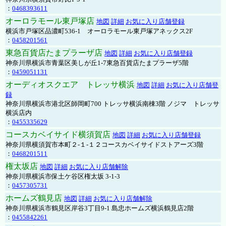
：
0468393611
オーロラモール東戸塚店
地図
詳細
お気に入り店舗登録
横浜市戸塚区品濃町536-1 オーロラモール東戸塚アネックス2F
：
0458201561
東急百貨店たまプラーザ店
地図
詳細
お気に入り店舗登録
神奈川県横浜市青葉区美しが丘1-7東急百貨店たまプラーザ5階
：
0459051131
オーディオスクエア トレッサ横浜
地図
詳細
お気に入り店舗登
録
神奈川県横浜市港北区師岡町700 トレッサ横浜南棟3階 ノジマ トレッサ
横浜店内
：
0455335629
コースカベイサイド横須賀店
地図
詳細
お気に入り店舗登録
神奈川県横須賀市本町２-１-１２コースカベイサイドストアーズ3階
：
0468201511
権太坂店
地図
詳細
お気に入り店舗解除
神奈川県横浜市保土ケ谷区権太坂 3-1-3
：
0457305731
ホームズ鶴見店
地図
詳細
お気に入り店舗解除
神奈川県横浜市鶴見区岸谷3丁目9-1 島忠ホームズ横浜鶴見店2階
：
0455842261