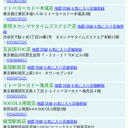
：
0423823181
イトーヨーカドー木場店
地図
詳細
お気に入り店舗登録
東京都江東区木場1-5-30 イトーヨーカドー木場店3階
：
0358578321
新宿タカシマヤタイムズスクエア店
地図
詳細
お気に入り店舗登
録
渋谷区千駄ヶ谷5丁目24番2号 タカシマヤタイムズスクエア本館11階
：
0353627221
五反田TOC店
地図
詳細
お気に入り店舗登録
東京都品川区西五反田 ７－２２－１７ TOCビル3階
：
0363846612
荻窪駅前店
地図
詳細
お気に入り店舗登録
東京都杉並区上萩1-9-1 タウンセブン６F
：
0353475121
イトーヨーカドー曳舟店
地図
詳細
お気に入り店舗解除
東京都墨田区京島１丁目２-１イトーヨーカドー曳舟店４階
：
0356551051
SOCOLA用賀店
地図
詳細
お気に入り店舗登録
世田谷区上用賀6-6-6 SOCOLA用賀3階
：
0354265021
経堂駅前店
地図
詳細
お気に入り店舗登録
東京都世田谷区宮坂2-19-5ピーコックストア経堂店B1F