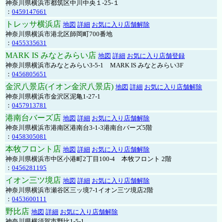
神奈川県横浜市都筑区中川中央１-25-１
：
0459147661
トレッサ横浜店
地図
詳細
お気に入り店舗解除
神奈川県横浜市港北区師岡町700番地
：
0455335631
MARK IS みなとみらい店
地図
詳細
お気に入り店舗登録
神奈川県横浜市みなとみらい3-5-1 MARK IS みなとみらい3F
：
0456805651
金沢八景店(イオン金沢八景店)
地図
詳細
お気に入り店舗解除
神奈川県横浜市金沢区泥亀1-27-1
：
0457913781
港南台バーズ店
地図
詳細
お気に入り店舗解除
神奈川県横浜市港南区港南台3-1-3港南台バーズ5階
：
0458305081
本牧フロント店
地図
詳細
お気に入り店舗解除
神奈川県横浜市中区小港町2丁目100-4 本牧フロント 2階
：
0456281195
イオン三ツ境店
地図
詳細
お気に入り店舗解除
神奈川県横浜市瀬谷区三ッ境7-1イオン三ツ境店2階
：
0453600111
野比店
地図
詳細
お気に入り店舗解除
神奈川県横須賀市野比1-5-1