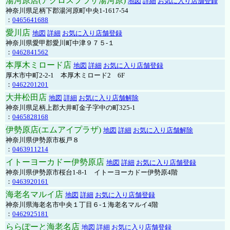
湯河原店(アクロスプラザ湯河原)
地図
詳細
お気に入り店舗登録
神奈川県足柄下郡湯河原町中央1-1617-54
：
0465641688
愛川店
地図
詳細
お気に入り店舗登録
神奈川県愛甲郡愛川町中津９７５-１
：
0462841562
本厚木ミロード店
地図
詳細
お気に入り店舗登録
厚木市中町2-2-1 本厚木ミロード2 6F
：
0462201201
大井松田店
地図
詳細
お気に入り店舗解除
神奈川県足柄上郡大井町金子字中の町325-1
：
0465828168
伊勢原店(エムアイプラザ)
地図
詳細
お気に入り店舗解除
神奈川県伊勢原市板戸８
：
0463911214
イトーヨーカドー伊勢原店
地図
詳細
お気に入り店舗登録
神奈川県伊勢原市桜台1-8-1 イトーヨーカドー伊勢原4階
：
0463920161
海老名マルイ店
地図
詳細
お気に入り店舗登録
神奈川県海老名市中央１丁目６-１海老名マルイ4階
：
0462925181
ららぽーと海老名店
地図
詳細
お気に入り店舗登録