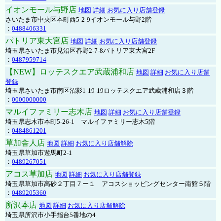
イオンモール与野店
地図
詳細
お気に入り店舗登録
さいたま市中央区本町西5-2-9イオンモール与野2階
：
0488406331
パトリア東大宮店
地図
詳細
お気に入り店舗登録
埼玉県さいたま市見沼区春野2-7-8パトリア東大宮2F
：
0487959714
【NEW】ロッテスクエア武蔵浦和店
地図
詳細
お気に入り店舗
登録
埼玉県さいたま市南区沼影1-19-19ロッテスクエア武蔵浦和店３階
：
0000000000
マルイファミリー志木店
地図
詳細
お気に入り店舗登録
埼玉県志木市本町5-26-1 マルイファミリー志木5階
：
0484861201
草加舎人店
地図
詳細
お気に入り店舗解除
埼玉県草加市遊馬町2-1
：
0489267051
アコス草加店
地図
詳細
お気に入り店舗登録
埼玉県草加市高砂２丁目７ー１ アコスショッピングセンター南館５階
：
0489205360
所沢本店
地図
詳細
お気に入り店舗解除
埼玉県所沢市小手指台5番地の4