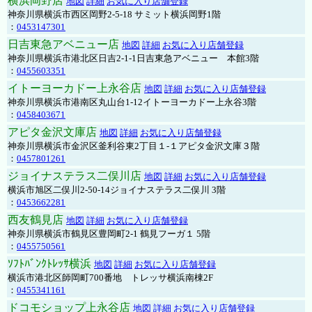
横浜岡野店
地図
詳細
お気に入り店舗登録
神奈川県横浜市西区岡野2-5-18 サミット横浜岡野1階
：
0453147301
日吉東急アベニュー店
地図
詳細
お気に入り店舗登録
神奈川県横浜市港北区日吉2-1-1日吉東急アベニュー 本館3階
：
0455603351
イトーヨーカドー上永谷店
地図
詳細
お気に入り店舗登録
神奈川県横浜市港南区丸山台1-12イトーヨーカドー上永谷3階
：
0458403671
アピタ金沢文庫店
地図
詳細
お気に入り店舗登録
神奈川県横浜市金沢区釜利谷東2丁目１-１アピタ金沢文庫３階
：
0457801261
ジョイナステラス二俣川店
地図
詳細
お気に入り店舗登録
横浜市旭区二俣川2-50-14ジョイナステラス二俣川 3階
：
0453662281
西友鶴見店
地図
詳細
お気に入り店舗登録
神奈川県横浜市鶴見区豊岡町2-1 鶴見フーガ１ 5階
：
0455750561
ｿﾌﾄﾊﾞﾝｸﾄﾚｯｻ横浜
地図
詳細
お気に入り店舗登録
横浜市港北区師岡町700番地 トレッサ横浜南棟2F
：
0455341161
ドコモショップ上永谷店
地図
詳細
お気に入り店舗登録