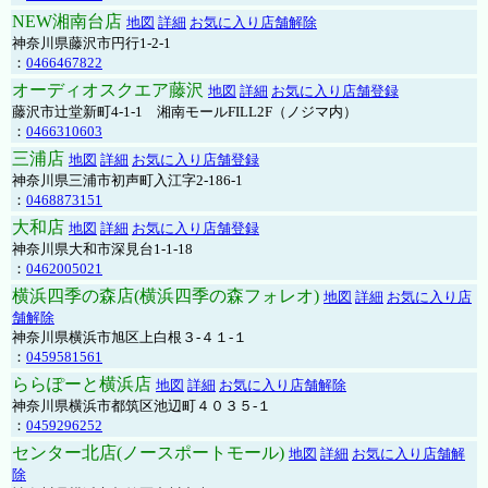
NEW湘南台店
地図
詳細
お気に入り店舗解除
神奈川県藤沢市円行1-2-1
：
0466467822
オーディオスクエア藤沢
地図
詳細
お気に入り店舗登録
藤沢市辻堂新町4-1-1 湘南モールFILL2F（ノジマ内）
：
0466310603
三浦店
地図
詳細
お気に入り店舗登録
神奈川県三浦市初声町入江字2-186-1
：
0468873151
大和店
地図
詳細
お気に入り店舗登録
神奈川県大和市深見台1-1-18
：
0462005021
横浜四季の森店(横浜四季の森フォレオ)
地図
詳細
お気に入り店
舗解除
神奈川県横浜市旭区上白根３-４１-１
：
0459581561
ららぽーと横浜店
地図
詳細
お気に入り店舗解除
神奈川県横浜市都筑区池辺町４０３５-１
：
0459296252
センター北店(ノースポートモール)
地図
詳細
お気に入り店舗解
除