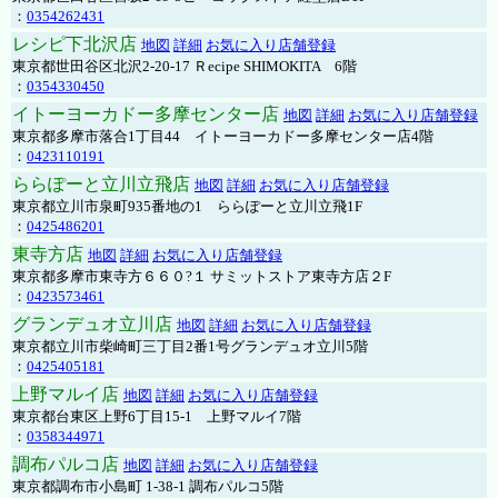
：
0354262431
レシピ下北沢店
地図
詳細
お気に入り店舗登録
東京都世田谷区北沢2-20-17 Ｒecipe SHIMOKITA 6階
：
0354330450
イトーヨーカドー多摩センター店
地図
詳細
お気に入り店舗登録
東京都多摩市落合1丁目44 イトーヨーカドー多摩センター店4階
：
0423110191
ららぽーと立川立飛店
地図
詳細
お気に入り店舗登録
東京都立川市泉町935番地の1 ららぽーと立川立飛1F
：
0425486201
東寺方店
地図
詳細
お気に入り店舗登録
東京都多摩市東寺方６６０?１ サミットストア東寺方店２F
：
0423573461
グランデュオ立川店
地図
詳細
お気に入り店舗登録
東京都立川市柴崎町三丁目2番1号グランデュオ立川5階
：
0425405181
上野マルイ店
地図
詳細
お気に入り店舗登録
東京都台東区上野6丁目15-1 上野マルイ7階
：
0358344971
調布パルコ店
地図
詳細
お気に入り店舗登録
東京都調布市小島町 1-38-1 調布パルコ5階