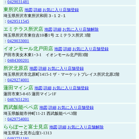
：
0429031481
東所沢店
地図
詳細
お気に入り店舗登録
埼玉県所沢市東所沢和田３-１２-１
：
0429511545
エミテラス所沢店
地図
詳細
お気に入り店舗解除
埼玉県所沢市東住吉10番1号 エミテラス所沢 3階
：
0429033001
イオンモール北戸田店
地図
詳細
お気に入り店舗登録
戸田市美女木東1ｰ3‐1 イオンモール北戸田3階
：
0484300201
所沢北原店
地図
詳細
お気に入り店舗登録
埼玉県所沢市北原町1415-1 ザ・マーケットプレイス所沢北原2階
：
0429274001
蓮田マイン店
地図
詳細
お気に入り店舗登録
蓮田市東5-8-65 蓮田マイン1F
：
0487651291
西武飯能ペペ店
地図
詳細
お気に入り店舗登録
埼玉県飯能市仲町11-21 西武飯能ペペ3階
：
0429754001
ららぽーと富士見店
地図
詳細
お気に入り店舗解除
埼玉県富士見市山室1-1313
：
0492751191