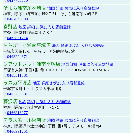
：
0427755770
そよら湘南茅ヶ崎店
地図
詳細
お気に入り店舗登録
神奈川県茅ヶ崎市茅ヶ崎2‐7‐71 そよら湘南茅ヶ崎３F
：
0467846080
秦野店
地図
詳細
お気に入り店舗登録
神奈川県秦野市曽屋４７８４
：
0463831214
ららぽーと湘南平塚店
地図
詳細
お気に入り店舗登録
平塚市天沼10-1 ららぽーと湘南平塚3階
：
0463204371
ジアウトレット湘南平塚店
地図
詳細
お気に入り店舗登録
平塚市大神8丁目1番1号 THE OUTLETS SHONAN HIRATSUKA
：
0463511581
ラスカ平塚店
地図
詳細
お気に入り店舗登録
平塚市宝町１－１ ラスカ平塚 4階
：
0463205581
藤沢店
地図
詳細
お気に入り店舗解除
神奈川県藤沢市辻堂新町４-１-１
：
0466316377
テラスモール湘南店
地図
詳細
お気に入り店舗解除
神奈川県藤沢市辻堂神台1丁目3番1号 テラスモール湘南4F
：
0466381251