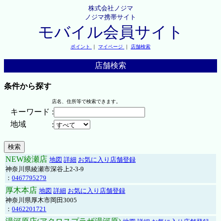
株式会社ノジマ
ノジマ携帯サイト
モバイル会員サイト
ポイント
｜
マイページ
｜
店舗検索
店舗検索
条件から探す
店名、住所等で検索できます。
キーワード
:
地域
:
NEW綾瀬店
地図
詳細
お気に入り店舗登録
神奈川県綾瀬市深谷上2-3-9
：
0467795279
厚木本店
地図
詳細
お気に入り店舗登録
神奈川県厚木市岡田3005
：
0462201721