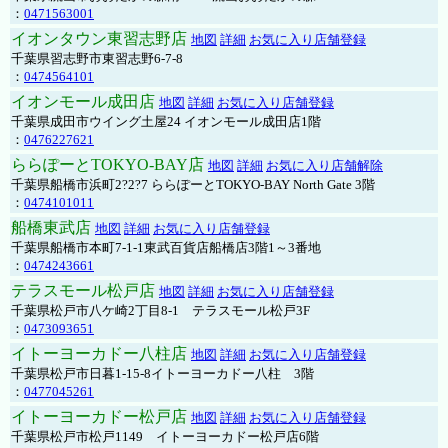
：
0471563001
イオンタウン東習志野店
地図
詳細
お気に入り店舗登録
千葉県習志野市東習志野6-7-8
：
0474564101
イオンモール成田店
地図
詳細
お気に入り店舗登録
千葉県成田市ウイング土屋24 イオンモール成田店1階
：
0476227621
ららぽーとTOKYO-BAY店
地図
詳細
お気に入り店舗解除
千葉県船橋市浜町2?2?7 ららぽーとTOKYO-BAY North Gate 3階
：
0474101011
船橋東武店
地図
詳細
お気に入り店舗登録
千葉県船橋市本町7-1-1東武百貨店船橋店3階1～3番地
：
0474243661
テラスモール松戸店
地図
詳細
お気に入り店舗登録
千葉県松戸市八ケ崎2丁目8-1 テラスモール松戸3F
：
0473093651
イトーヨーカドー八柱店
地図
詳細
お気に入り店舗登録
千葉県松戸市日暮1-15-8イトーヨーカドー八柱 3階
：
0477045261
イトーヨーカドー松戸店
地図
詳細
お気に入り店舗登録
千葉県松戸市松戸1149 イトーヨーカドー松戸店6階