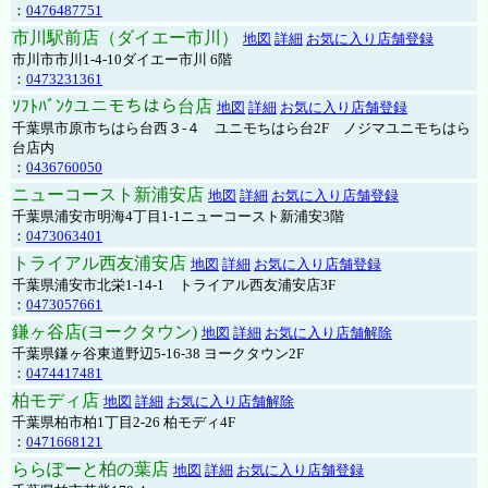
：
0476487751
市川駅前店（ダイエー市川）
地図
詳細
お気に入り店舗登録
市川市市川1-4-10ダイエー市川 6階
：
0473231361
ｿﾌﾄﾊﾞﾝｸユニモちはら台店
地図
詳細
お気に入り店舗登録
千葉県市原市ちはら台西３-４ ユニモちはら台2F ノジマユニモちはら
台店内
：
0436760050
ニューコースト新浦安店
地図
詳細
お気に入り店舗登録
千葉県浦安市明海4丁目1-1ニューコースト新浦安3階
：
0473063401
トライアル西友浦安店
地図
詳細
お気に入り店舗登録
千葉県浦安市北栄1-14-1 トライアル西友浦安店3F
：
0473057661
鎌ヶ谷店(ヨークタウン)
地図
詳細
お気に入り店舗解除
千葉県鎌ヶ谷東道野辺5-16-38 ヨークタウン2F
：
0474417481
柏モディ店
地図
詳細
お気に入り店舗解除
千葉県柏市柏1丁目2-26 柏モディ4F
：
0471668121
ららぽーと柏の葉店
地図
詳細
お気に入り店舗登録