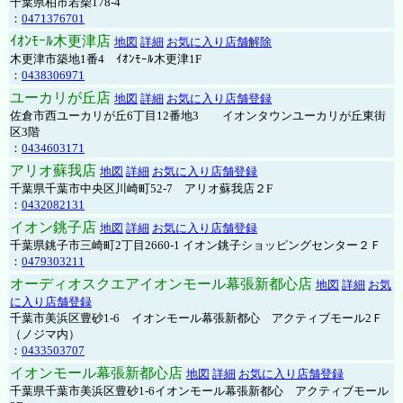
千葉県柏市若柴178-4
：
0471376701
ｲｵﾝﾓｰﾙ木更津店
地図
詳細
お気に入り店舗解除
木更津市築地1番4 ｲｵﾝﾓｰﾙ木更津1F
：
0438306971
ユーカリが丘店
地図
詳細
お気に入り店舗登録
佐倉市西ユーカリが丘6丁目12番地3 イオンタウンユーカリが丘東街
区3階
：
0434603171
アリオ蘇我店
地図
詳細
お気に入り店舗登録
千葉県千葉市中央区川崎町52-7 アリオ蘇我店２F
：
0432082131
イオン銚子店
地図
詳細
お気に入り店舗登録
千葉県銚子市三崎町2丁目2660-1 イオン銚子ショッピングセンター２Ｆ
：
0479303211
オーディオスクエアイオンモール幕張新都心店
地図
詳細
お気
に入り店舗登録
千葉市美浜区豊砂1-6 イオンモール幕張新都心 アクティブモール2Ｆ
（ノジマ内）
：
0433503707
イオンモール幕張新都心店
地図
詳細
お気に入り店舗登録
千葉県千葉市美浜区豊砂1-6イオンモール幕張新都心 アクティブモール