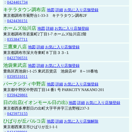
：
0424401734
キテラタウン調布店
地図
詳細
お気に入り店舗登録
東京都調布市菊野台1-33-3 キテラタウン調布2F
：
0424436151
ホームズ仙川店
地図
詳細
お気に入り店舗登録
東京都調布市若葉町2丁目1-7 ホームズ仙川店2階
：
0353847711
三鷹東八店
地図
詳細
お気に入り店舗登録
東京都調布市深大寺東町８丁目３３-１
：
0422706531
池袋東武店
地図
詳細
お気に入り店舗登録
豊島区西池袋1-1-25 東武百貨店 池袋店4F 8～10番地
：
0359531011
パークシティ中野店
地図
詳細
お気に入り店舗登録
東京都中野区中野四丁目14 番1 号 PARKCITY NAKANO 201
：
0359429861
日の出店(イオンモール日の出)
地図
詳細
お気に入り店舗登録
東京都西多摩郡日の出町大字平井字三吉野桜237-3
：
0425973155
ひばりが丘パルコ店
地図
詳細
お気に入り店舗解除
東京都西東京市ひばりが丘1-1-1