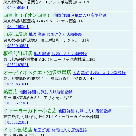
東京都稲城市若葉台2-1-1 フレスポ若葉台EAST2F
：
0423505661
西台店（イオン西台）
地図
詳細
お気に入り店舗登録
東京都板橋区蓮根３-８-１２ イオン西台３F
：
0359160561
西友成増店
地図
詳細
お気に入り店舗登録
東京都板橋区成増3丁目11番3号 アクト1 ３階
：
0359040831
板橋前野町店
地図
詳細
お気に入り店舗登録
東京都板橋区前野町3-20-1ヒューリック志村坂上2階
：
0359183031
オーディオスクエア池袋東武店
地図
詳細
お気に入り店舗登録
東京都豊島区西池袋1-1-25 東武百貨店 池袋店 4F
：
0359531011
葛西店
地図
詳細
お気に入り店舗登録
江戸川区東葛西9-3-3 アリオ葛西店2F
：
0356677301
イトーヨーカドー小岩店
地図
詳細
お気に入り店舗登録
東京都江戸川区西小岩1-24-1イトーヨーカドー小岩5階
：
0356125051
イオン船堀店
地図
詳細
お気に入り店舗登録
江戸川区船堀1丁目1-51