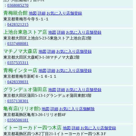
：
0368085270
青梅統合館
地図
詳細
お気に入り店舗登録
東京都青梅市今寺５-１-１
：
0428321215
上池台東急ストア店
地図
詳細
お気に入り店舗登録
東京都大田区上池台5-23-5東急ストア上池台店2階
：
0337488081
マチノマ大森店
地図
詳細
お気に入り店舗登録
東京都大田区大森町3-1-38マチノマ大森2階
：
0357535311
青梅インター店
地図
詳細
お気に入り店舗登録
東京都青梅市新町６-１６-１１
：
0428339031
グランデュオ蒲田店
地図
詳細
お気に入り店舗登録
東京都大田区蒲田5-13-1グランデュオ蒲田東館3階
：
0357138301
亀有店(リリオ館)
地図
詳細
お気に入り店舗解除
東京都葛飾区亀有3-26-1リリオ館4F
：
0356506181
イトーヨーカドー四つ木店
地図
詳細
お気に入り店舗登録
東京都葛飾区四つ木2丁目21-1イトーヨーカドー四つ木３F