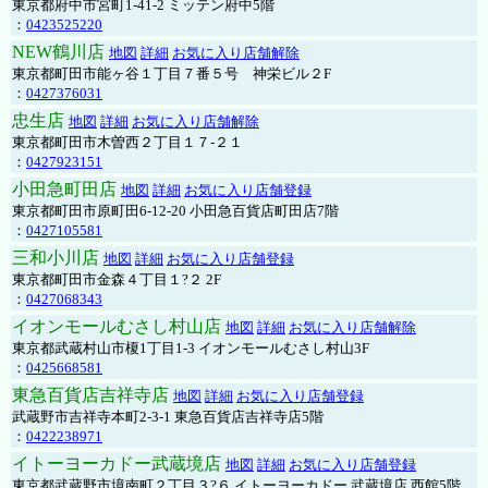
東京都府中市宮町1-41-2 ミッテン府中5階
：
0423525220
NEW鶴川店
地図
詳細
お気に入り店舗解除
東京都町田市能ヶ谷１丁目７番５号 神栄ビル２F
：
0427376031
忠生店
地図
詳細
お気に入り店舗解除
東京都町田市木曽西２丁目１７-２１
：
0427923151
小田急町田店
地図
詳細
お気に入り店舗登録
東京都町田市原町田6-12-20 小田急百貨店町田店7階
：
0427105581
三和小川店
地図
詳細
お気に入り店舗登録
東京都町田市金森４丁目１?２ 2F
：
0427068343
イオンモールむさし村山店
地図
詳細
お気に入り店舗解除
東京都武蔵村山市榎1丁目1-3 イオンモールむさし村山3F
：
0425668581
東急百貨店吉祥寺店
地図
詳細
お気に入り店舗登録
武蔵野市吉祥寺本町2-3-1 東急百貨店吉祥寺店5階
：
0422238971
イトーヨーカドー武蔵境店
地図
詳細
お気に入り店舗登録
東京都武蔵野市境南町２丁目３?６ イトーヨーカドー 武蔵境店 西館5階