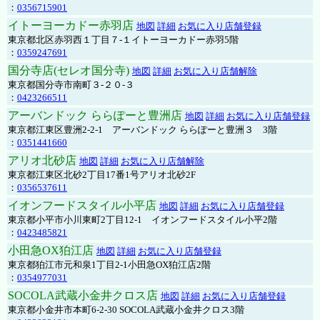
：
0356715901
イトーヨーカドー赤羽店
地図
詳細
お気に入り店舗登録
東京都北区赤羽西１丁目７-１イトーヨーカドー赤羽5階
：
0359247691
国分寺店(セレオ国分寺)
地図
詳細
お気に入り店舗解除
東京都国分寺市南町３-２０-３
：
0423266511
アーバンドック ららぽーと豊洲店
地図
詳細
お気に入り店舗登録
東京都江東区豊洲2-2-1 アーバンドック ららぽーと豊洲３ 3階
：
0351441660
アリオ北砂店
地図
詳細
お気に入り店舗解除
東京都江東区北砂2丁目17番1号アリオ北砂2F
：
0356537611
イオンフードスタイル小平店
地図
詳細
お気に入り店舗登録
東京都小平市小川東町2丁目12-1 イオンフードスタイル小平2階
：
0423485821
小田急OX狛江店
地図
詳細
お気に入り店舗登録
東京都狛江市元和泉1丁目2-1小田急OX狛江店2階
：
0354977031
SOCOLA武蔵小金井クロス店
地図
詳細
お気に入り店舗登録
東京都小金井市本町6-2-30 SOCOLA武蔵小金井クロス3階