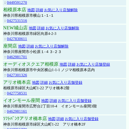
：
0449591270
相模原本店
地図
詳細
お気に入り店舗解除
神奈川県相模原市横山１-１-１
：
0427531516
NEW城山店
地図
詳細
お気に入り店舗解除
神奈川県相模原市緑区向原4-2-3
：
0427830611
座間店
地図
詳細
お気に入り店舗解除
神奈川県座間市小松原１-４３-２３
：
0462981701
オーディオスクエア相模原
地図
詳細
お気に入り店舗登録
神奈川県相模原市中央区横山1-1-1 ノジマ相模原本店内
：
0427301326
アリオ橋本店
地図
詳細
お気に入り店舗登録
相模原市緑区大山町1-22 アリオ橋本2階
：
0427758531
イオンモール座間
地図
詳細
お気に入り店舗登録
神奈川県座間市広野台2丁目10-4 イオンモール座間3階
：
0462981161
ｿﾌﾄﾊﾞﾝｸアリオ橋本店
地図
詳細
お気に入り店舗登録
神奈川県相模原市緑区大山町1-22 アリオ橋本2F