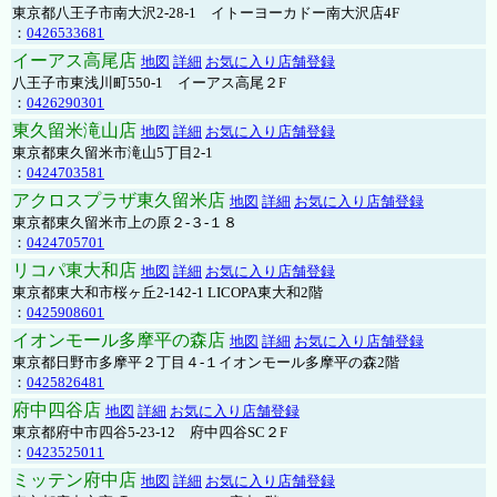
東京都八王子市南大沢2-28-1 イトーヨーカドー南大沢店4F
：
0426533681
イーアス高尾店
地図
詳細
お気に入り店舗登録
八王子市東浅川町550-1 イーアス高尾２F
：
0426290301
東久留米滝山店
地図
詳細
お気に入り店舗登録
東京都東久留米市滝山5丁目2-1
：
0424703581
アクロスプラザ東久留米店
地図
詳細
お気に入り店舗登録
東京都東久留米市上の原２-３-１８
：
0424705701
リコパ東大和店
地図
詳細
お気に入り店舗登録
東京都東大和市桜ヶ丘2-142-1 LICOPA東大和2階
：
0425908601
イオンモール多摩平の森店
地図
詳細
お気に入り店舗登録
東京都日野市多摩平２丁目４-１イオンモール多摩平の森2階
：
0425826481
府中四谷店
地図
詳細
お気に入り店舗登録
東京都府中市四谷5-23-12 府中四谷SC２F
：
0423525011
ミッテン府中店
地図
詳細
お気に入り店舗登録