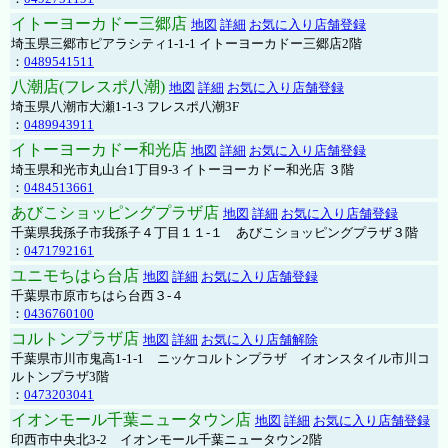
イトーヨーカドー三郷店
地図
詳細
お気に入り店舗登録
埼玉県三郷市ピアラシティ1-1-1 イトーヨーカドー三郷店2階
：
0489541511
八潮店(フレスポ八潮)
地図
詳細
お気に入り店舗登録
埼玉県八潮市大瀬1-1-3 フレスポ八潮3F
：
0489943911
イトーヨーカドー和光店
地図
詳細
お気に入り店舗登録
埼玉県和光市丸山台1丁目9-3 イトーヨーカドー和光店 ３階
：
0484513661
あびこショッピングプラザ店
地図
詳細
お気に入り店舗登録
千葉県我孫子市我孫子４丁目１１-１ あびこショッピングプラザ３階
：
0471792161
ユニモちはら台店
地図
詳細
お気に入り店舗登録
千葉県市原市ちはら台西３-４
：
0436760100
コルトンプラザ店
地図
詳細
お気に入り店舗解除
千葉県市川市鬼高1-1-1 ニッケコルトンプラザ イオンスタイル市川コ
ルトンプラザ3階
：
0473203041
イオンモール千葉ニュータウン店
地図
詳細
お気に入り店舗登録
印西市中央北3-2 イオンモール千葉ニュータウン2階