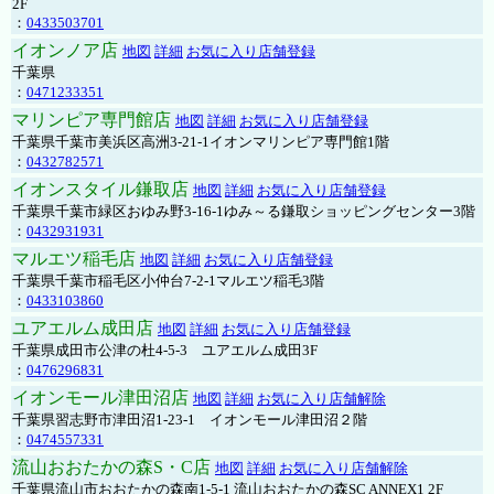
2F
：
0433503701
イオンノア店
地図
詳細
お気に入り店舗登録
千葉県
：
0471233351
マリンピア専門館店
地図
詳細
お気に入り店舗登録
千葉県千葉市美浜区高洲3-21-1イオンマリンピア専門館1階
：
0432782571
イオンスタイル鎌取店
地図
詳細
お気に入り店舗登録
千葉県千葉市緑区おゆみ野3-16-1ゆみ～る鎌取ショッピングセンター3階
：
0432931931
マルエツ稲毛店
地図
詳細
お気に入り店舗登録
千葉県千葉市稲毛区小仲台7-2-1マルエツ稲毛3階
：
0433103860
ユアエルム成田店
地図
詳細
お気に入り店舗登録
千葉県成田市公津の杜4-5-3 ユアエルム成田3F
：
0476296831
イオンモール津田沼店
地図
詳細
お気に入り店舗解除
千葉県習志野市津田沼1-23-1 イオンモール津田沼２階
：
0474557331
流山おおたかの森S・C店
地図
詳細
お気に入り店舗解除
千葉県流山市おおたかの森南1-5-1 流山おおたかの森SC ANNEX1 2F