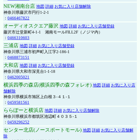
NEW湘南台店
地図
詳細
お気に入り店舗解除
神奈川県藤沢市円行1-2-1
：
0466467822
オーディオスクエア藤沢
地図
詳細
お気に入り店舗登録
藤沢市辻堂新町4-1-1 湘南モールFILL2F（ノジマ内）
：
0466310603
三浦店
地図
詳細
お気に入り店舗登録
神奈川県三浦市初声町入江字2-186-1
：
0468873151
大和店
地図
詳細
お気に入り店舗登録
神奈川県大和市深見台1-1-18
：
0462005021
横浜四季の森店(横浜四季の森フォレオ)
地図
詳細
お気に入り店
舗解除
神奈川県横浜市旭区上白根３-４１-１
：
0459581561
ららぽーと横浜店
地図
詳細
お気に入り店舗解除
神奈川県横浜市都筑区池辺町４０３５-１
：
0459296252
センター北店(ノースポートモール)
地図
詳細
お気に入り店舗解
除