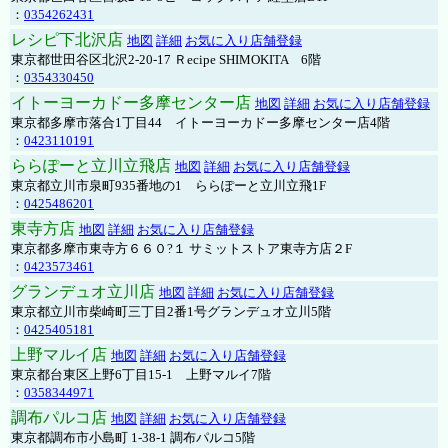
：
0354262431
レシピ下北沢店
地図
詳細
お気に入り店舗登録
東京都世田谷区北沢2-20-17 Ｒecipe SHIMOKITA 6階
：
0354330450
イトーヨーカドー多摩センター店
地図
詳細
お気に入り店舗登録
東京都多摩市落合1丁目44 イトーヨーカドー多摩センター店4階
：
0423110191
ららぽーと立川立飛店
地図
詳細
お気に入り店舗登録
東京都立川市泉町935番地の1 ららぽーと立川立飛1F
：
0425486201
東寺方店
地図
詳細
お気に入り店舗登録
東京都多摩市東寺方６６０?１ サミットストア東寺方店２F
：
0423573461
グランデュオ立川店
地図
詳細
お気に入り店舗登録
東京都立川市柴崎町三丁目2番1号グランデュオ立川5階
：
0425405181
上野マルイ店
地図
詳細
お気に入り店舗登録
東京都台東区上野6丁目15-1 上野マルイ7階
：
0358344971
調布パルコ店
地図
詳細
お気に入り店舗登録
東京都調布市小島町 1-38-1 調布パルコ5階