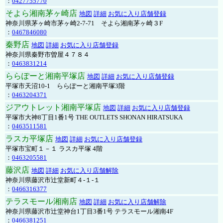
：
0427755770
そよら湘南茅ヶ崎店
地図
詳細
お気に入り店舗登録
神奈川県茅ヶ崎市茅ヶ崎2‐7‐71 そよら湘南茅ヶ崎３F
：
0467846080
秦野店
地図
詳細
お気に入り店舗登録
神奈川県秦野市曽屋４７８４
：
0463831214
ららぽーと湘南平塚店
地図
詳細
お気に入り店舗登録
平塚市天沼10-1 ららぽーと湘南平塚3階
：
0463204371
ジアウトレット湘南平塚店
地図
詳細
お気に入り店舗登録
平塚市大神8丁目1番1号 THE OUTLETS SHONAN HIRATSUKA
：
0463511581
ラスカ平塚店
地図
詳細
お気に入り店舗登録
平塚市宝町１－１ ラスカ平塚 4階
：
0463205581
藤沢店
地図
詳細
お気に入り店舗解除
神奈川県藤沢市辻堂新町４-１-１
：
0466316377
テラスモール湘南店
地図
詳細
お気に入り店舗解除
神奈川県藤沢市辻堂神台1丁目3番1号 テラスモール湘南4F
：
0466381251