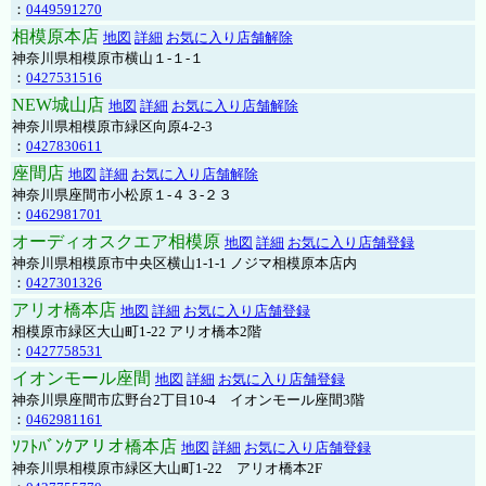
：
0449591270
相模原本店
地図
詳細
お気に入り店舗解除
神奈川県相模原市横山１-１-１
：
0427531516
NEW城山店
地図
詳細
お気に入り店舗解除
神奈川県相模原市緑区向原4-2-3
：
0427830611
座間店
地図
詳細
お気に入り店舗解除
神奈川県座間市小松原１-４３-２３
：
0462981701
オーディオスクエア相模原
地図
詳細
お気に入り店舗登録
神奈川県相模原市中央区横山1-1-1 ノジマ相模原本店内
：
0427301326
アリオ橋本店
地図
詳細
お気に入り店舗登録
相模原市緑区大山町1-22 アリオ橋本2階
：
0427758531
イオンモール座間
地図
詳細
お気に入り店舗登録
神奈川県座間市広野台2丁目10-4 イオンモール座間3階
：
0462981161
ｿﾌﾄﾊﾞﾝｸアリオ橋本店
地図
詳細
お気に入り店舗登録
神奈川県相模原市緑区大山町1-22 アリオ橋本2F