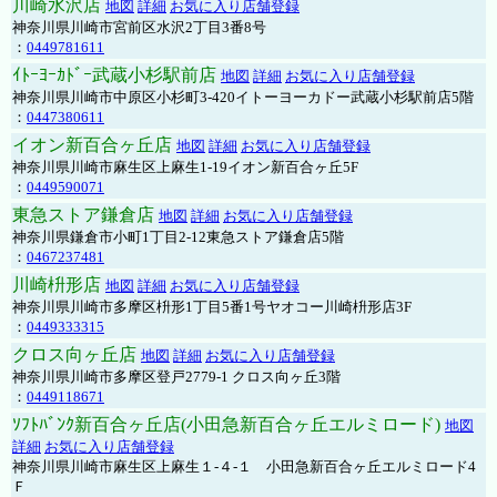
川崎水沢店
地図
詳細
お気に入り店舗登録
神奈川県川崎市宮前区水沢2丁目3番8号
：
0449781611
ｲﾄｰﾖｰｶﾄﾞｰ武蔵小杉駅前店
地図
詳細
お気に入り店舗登録
神奈川県川崎市中原区小杉町3-420イトーヨーカドー武蔵小杉駅前店5階
：
0447380611
イオン新百合ヶ丘店
地図
詳細
お気に入り店舗登録
神奈川県川崎市麻生区上麻生1-19イオン新百合ヶ丘5F
：
0449590071
東急ストア鎌倉店
地図
詳細
お気に入り店舗登録
神奈川県鎌倉市小町1丁目2-12東急ストア鎌倉店5階
：
0467237481
川崎枡形店
地図
詳細
お気に入り店舗登録
神奈川県川崎市多摩区枡形1丁目5番1号ヤオコー川崎枡形店3F
：
0449333315
クロス向ヶ丘店
地図
詳細
お気に入り店舗登録
神奈川県川崎市多摩区登戸2779-1 クロス向ヶ丘3階
：
0449118671
ｿﾌﾄﾊﾞﾝｸ新百合ヶ丘店(小田急新百合ヶ丘エルミロード)
地図
詳細
お気に入り店舗登録
神奈川県川崎市麻生区上麻生１-４-１ 小田急新百合ヶ丘エルミロード4
Ｆ