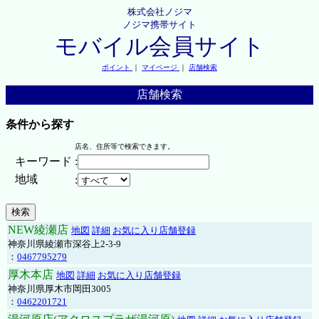
株式会社ノジマ
ノジマ携帯サイト
モバイル会員サイト
ポイント
｜
マイページ
｜
店舗検索
店舗検索
条件から探す
店名、住所等で検索できます。
キーワード
:
地域
:
NEW綾瀬店
地図
詳細
お気に入り店舗登録
神奈川県綾瀬市深谷上2-3-9
：
0467795279
厚木本店
地図
詳細
お気に入り店舗登録
神奈川県厚木市岡田3005
：
0462201721