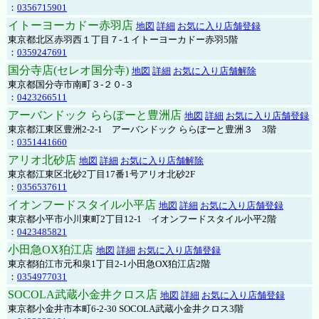
：
0356715901
イトーヨーカドー赤羽店
地図
詳細
お気に入り店舗登録
東京都北区赤羽西１丁目７-１イトーヨーカドー赤羽5階
：
0359247691
国分寺店(セレオ国分寺)
地図
詳細
お気に入り店舗解除
東京都国分寺市南町３-２０-３
：
0423266511
アーバンドック ららぽーと豊洲店
地図
詳細
お気に入り店舗登録
東京都江東区豊洲2-2-1 アーバンドック ららぽーと豊洲３ 3階
：
0351441660
アリオ北砂店
地図
詳細
お気に入り店舗解除
東京都江東区北砂2丁目17番1号アリオ北砂2F
：
0356537611
イオンフードスタイル小平店
地図
詳細
お気に入り店舗登録
東京都小平市小川東町2丁目12-1 イオンフードスタイル小平2階
：
0423485821
小田急OX狛江店
地図
詳細
お気に入り店舗登録
東京都狛江市元和泉1丁目2-1小田急OX狛江店2階
：
0354977031
SOCOLA武蔵小金井クロス店
地図
詳細
お気に入り店舗登録
東京都小金井市本町6-2-30 SOCOLA武蔵小金井クロス3階