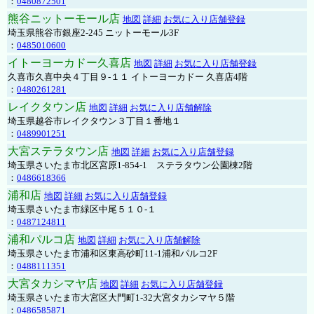
：
0480872501
熊谷ニットーモール店
地図
詳細
お気に入り店舗登録
埼玉県熊谷市銀座2-245 ニットーモール3F
：
0485010600
イトーヨーカドー久喜店
地図
詳細
お気に入り店舗登録
久喜市久喜中央４丁目９-１１ イトーヨーカドー 久喜店4階
：
0480261281
レイクタウン店
地図
詳細
お気に入り店舗解除
埼玉県越谷市レイクタウン３丁目１番地１
：
0489901251
大宮ステラタウン店
地図
詳細
お気に入り店舗登録
埼玉県さいたま市北区宮原1-854-1 ステラタウン公園棟2階
：
0486618366
浦和店
地図
詳細
お気に入り店舗登録
埼玉県さいたま市緑区中尾５１０-１
：
0487124811
浦和パルコ店
地図
詳細
お気に入り店舗解除
埼玉県さいたま市浦和区東高砂町11-1浦和パルコ2F
：
0488111351
大宮タカシマヤ店
地図
詳細
お気に入り店舗登録
埼玉県さいたま市大宮区大門町1-32大宮タカシマヤ５階
：
0486585871