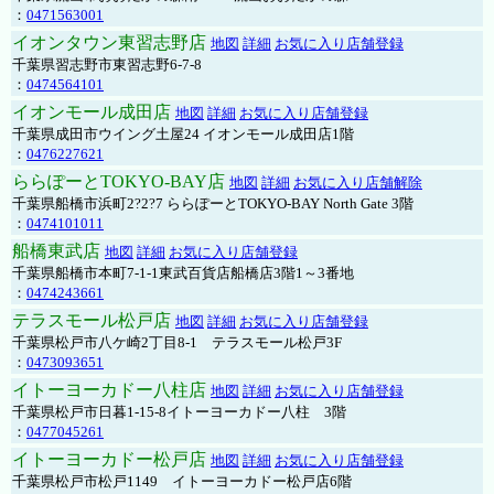
：
0471563001
イオンタウン東習志野店
地図
詳細
お気に入り店舗登録
千葉県習志野市東習志野6-7-8
：
0474564101
イオンモール成田店
地図
詳細
お気に入り店舗登録
千葉県成田市ウイング土屋24 イオンモール成田店1階
：
0476227621
ららぽーとTOKYO-BAY店
地図
詳細
お気に入り店舗解除
千葉県船橋市浜町2?2?7 ららぽーとTOKYO-BAY North Gate 3階
：
0474101011
船橋東武店
地図
詳細
お気に入り店舗登録
千葉県船橋市本町7-1-1東武百貨店船橋店3階1～3番地
：
0474243661
テラスモール松戸店
地図
詳細
お気に入り店舗登録
千葉県松戸市八ケ崎2丁目8-1 テラスモール松戸3F
：
0473093651
イトーヨーカドー八柱店
地図
詳細
お気に入り店舗登録
千葉県松戸市日暮1-15-8イトーヨーカドー八柱 3階
：
0477045261
イトーヨーカドー松戸店
地図
詳細
お気に入り店舗登録
千葉県松戸市松戸1149 イトーヨーカドー松戸店6階