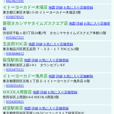
：
0423823181
イトーヨーカドー木場店
地図
詳細
お気に入り店舗登録
東京都江東区木場1-5-30 イトーヨーカドー木場店3階
：
0358578321
新宿タカシマヤタイムズスクエア店
地図
詳細
お気に入り店舗登
録
渋谷区千駄ヶ谷5丁目24番2号 タカシマヤタイムズスクエア本館11階
：
0353627221
五反田TOC店
地図
詳細
お気に入り店舗登録
東京都品川区西五反田 ７－２２－１７ TOCビル3階
：
0363846612
荻窪駅前店
地図
詳細
お気に入り店舗登録
東京都杉並区上萩1-9-1 タウンセブン６F
：
0353475121
イトーヨーカドー曳舟店
地図
詳細
お気に入り店舗解除
東京都墨田区京島１丁目２-１イトーヨーカドー曳舟店４階
：
0356551051
SOCOLA用賀店
地図
詳細
お気に入り店舗登録
世田谷区上用賀6-6-6 SOCOLA用賀3階
：
0354265021
経堂駅前店
地図
詳細
お気に入り店舗登録
東京都世田谷区宮坂2-19-5ピーコックストア経堂店B1F