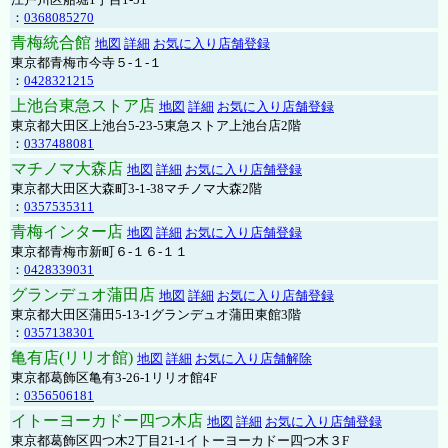
：
0368085270
青梅統合館
地図
詳細
お気に入り店舗登録
東京都青梅市今寺５-１-１
：
0428321215
上池台東急ストア店
地図
詳細
お気に入り店舗登録
東京都大田区上池台5-23-5東急ストア上池台店2階
：
0337488081
マチノマ大森店
地図
詳細
お気に入り店舗登録
東京都大田区大森町3-1-38マチノマ大森2階
：
0357535311
青梅インター店
地図
詳細
お気に入り店舗登録
東京都青梅市新町６-１６-１１
：
0428339031
グランデュオ蒲田店
地図
詳細
お気に入り店舗登録
東京都大田区蒲田5-13-1グランデュオ蒲田東館3階
：
0357138301
亀有店(リリオ館)
地図
詳細
お気に入り店舗解除
東京都葛飾区亀有3-26-1リリオ館4F
：
0356506181
イトーヨーカドー四つ木店
地図
詳細
お気に入り店舗登録
東京都葛飾区四つ木2丁目21-1イトーヨーカドー四つ木３F