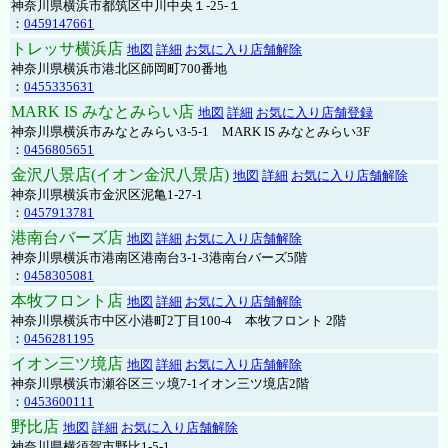
神奈川県横浜市都筑区中川中央１-25-１
：
0459147661
トレッサ横浜店
地図
詳細
お気に入り店舗解除
神奈川県横浜市港北区師岡町700番地
：
0455335631
MARK IS みなとみらい店
地図
詳細
お気に入り店舗登録
神奈川県横浜市みなとみらい3-5-1 MARK IS みなとみらい3F
：
0456805651
金沢八景店(イオン金沢八景店)
地図
詳細
お気に入り店舗解除
神奈川県横浜市金沢区泥亀1-27-1
：
0457913781
港南台バーズ店
地図
詳細
お気に入り店舗解除
神奈川県横浜市港南区港南台3-1-3港南台バーズ5階
：
0458305081
本牧フロント店
地図
詳細
お気に入り店舗解除
神奈川県横浜市中区小港町2丁目100-4 本牧フロント 2階
：
0456281195
イオン三ツ境店
地図
詳細
お気に入り店舗解除
神奈川県横浜市瀬谷区三ッ境7-1イオン三ツ境店2階
：
0453600111
野比店
地図
詳細
お気に入り店舗解除
神奈川県横須賀市野比1-5-1