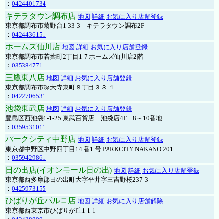
：
0424401734
キテラタウン調布店
地図
詳細
お気に入り店舗登録
東京都調布市菊野台1-33-3 キテラタウン調布2F
：
0424436151
ホームズ仙川店
地図
詳細
お気に入り店舗登録
東京都調布市若葉町2丁目1-7 ホームズ仙川店2階
：
0353847711
三鷹東八店
地図
詳細
お気に入り店舗登録
東京都調布市深大寺東町８丁目３３-１
：
0422706531
池袋東武店
地図
詳細
お気に入り店舗登録
豊島区西池袋1-1-25 東武百貨店 池袋店4F 8～10番地
：
0359531011
パークシティ中野店
地図
詳細
お気に入り店舗登録
東京都中野区中野四丁目14 番1 号 PARKCITY NAKANO 201
：
0359429861
日の出店(イオンモール日の出)
地図
詳細
お気に入り店舗登録
東京都西多摩郡日の出町大字平井字三吉野桜237-3
：
0425973155
ひばりが丘パルコ店
地図
詳細
お気に入り店舗解除
東京都西東京市ひばりが丘1-1-1