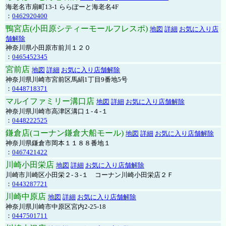
海老名市扇町13-1 ららぽーと海老名4F
：
0462920400
鴨宮店(小田原シティーモールフレスポ)
地図
詳細
お気に入り店
舗解除
神奈川県小田原市前川１２０
：
0465452345
宮前店
地図
詳細
お気に入り店舗解除
神奈川県川崎市宮前区馬絹1丁目9番地5号
：
0448718371
マルイファミリー溝口店
地図
詳細
お気に入り店舗解除
神奈川県川崎市高津区溝口１-４-１
：
0448222525
鎌倉店(コーナン鎌倉大船モール)
地図
詳細
お気に入り店舗解除
神奈川県鎌倉市岡本１１８８番地１
：
0467421422
川崎小田栄店
地図
詳細
お気に入り店舗解除
川崎市川崎区小田栄２‐３‐１ コーナン川崎小田栄店２Ｆ
：
0443287721
川崎中原店
地図
詳細
お気に入り店舗解除
神奈川県川崎市中原区宮内2-25-18
：
0447501711