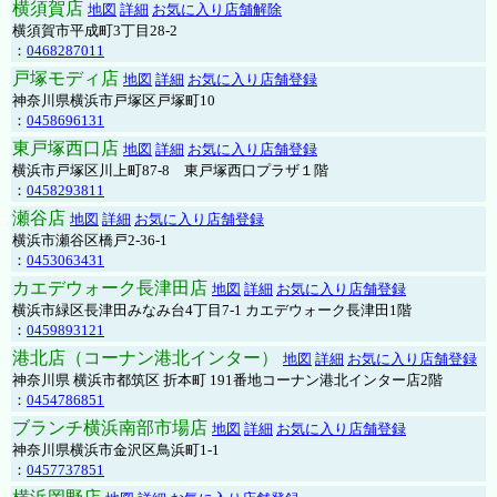
横須賀店
地図
詳細
お気に入り店舗解除
横須賀市平成町3丁目28-2
：
0468287011
戸塚モディ店
地図
詳細
お気に入り店舗登録
神奈川県横浜市戸塚区戸塚町10
：
0458696131
東戸塚西口店
地図
詳細
お気に入り店舗登録
横浜市戸塚区川上町87-8 東戸塚西口プラザ１階
：
0458293811
瀬谷店
地図
詳細
お気に入り店舗登録
横浜市瀬谷区橋戸2-36-1
：
0453063431
カエデウォーク長津田店
地図
詳細
お気に入り店舗登録
横浜市緑区長津田みなみ台4丁目7-1 カエデウォーク長津田1階
：
0459893121
港北店（コーナン港北インター）
地図
詳細
お気に入り店舗登録
神奈川県 横浜市都筑区 折本町 191番地コーナン港北インター店2階
：
0454786851
ブランチ横浜南部市場店
地図
詳細
お気に入り店舗登録
神奈川県横浜市金沢区鳥浜町1-1
：
0457737851