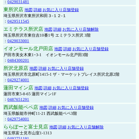
：
0429031481
東所沢店
地図
詳細
お気に入り店舗登録
埼玉県所沢市東所沢和田３-１２-１
：
0429511545
エミテラス所沢店
地図
詳細
お気に入り店舗解除
埼玉県所沢市東住吉10番1号 エミテラス所沢 3階
：
0429033001
イオンモール北戸田店
地図
詳細
お気に入り店舗登録
戸田市美女木東1ｰ3‐1 イオンモール北戸田3階
：
0484300201
所沢北原店
地図
詳細
お気に入り店舗登録
埼玉県所沢市北原町1415-1 ザ・マーケットプレイス所沢北原2階
：
0429274001
蓮田マイン店
地図
詳細
お気に入り店舗登録
蓮田市東5-8-65 蓮田マイン1F
：
0487651291
西武飯能ペペ店
地図
詳細
お気に入り店舗登録
埼玉県飯能市仲町11-21 西武飯能ペペ3階
：
0429754001
ららぽーと富士見店
地図
詳細
お気に入り店舗解除
埼玉県富士見市山室1-1313
：
0492751191