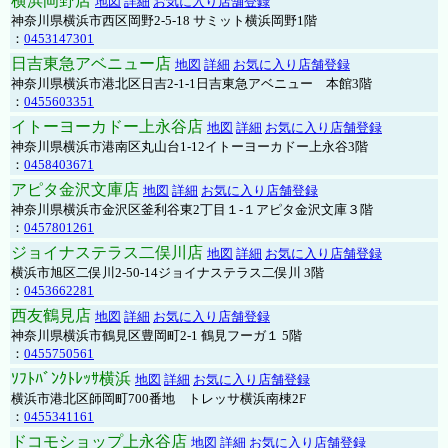
横浜岡野店
地図
詳細
お気に入り店舗登録
神奈川県横浜市西区岡野2-5-18 サミット横浜岡野1階
：
0453147301
日吉東急アベニュー店
地図
詳細
お気に入り店舗登録
神奈川県横浜市港北区日吉2-1-1日吉東急アベニュー 本館3階
：
0455603351
イトーヨーカドー上永谷店
地図
詳細
お気に入り店舗登録
神奈川県横浜市港南区丸山台1-12イトーヨーカドー上永谷3階
：
0458403671
アピタ金沢文庫店
地図
詳細
お気に入り店舗登録
神奈川県横浜市金沢区釜利谷東2丁目１-１アピタ金沢文庫３階
：
0457801261
ジョイナステラス二俣川店
地図
詳細
お気に入り店舗登録
横浜市旭区二俣川2-50-14ジョイナステラス二俣川 3階
：
0453662281
西友鶴見店
地図
詳細
お気に入り店舗登録
神奈川県横浜市鶴見区豊岡町2-1 鶴見フーガ１ 5階
：
0455750561
ｿﾌﾄﾊﾞﾝｸﾄﾚｯｻ横浜
地図
詳細
お気に入り店舗登録
横浜市港北区師岡町700番地 トレッサ横浜南棟2F
：
0455341161
ドコモショップ上永谷店
地図
詳細
お気に入り店舗登録