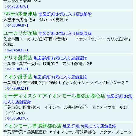
千葉県柏市若柴178-4
：
0471376701
ｲｵﾝﾓｰﾙ木更津店
地図
詳細
お気に入り店舗解除
木更津市築地1番4 ｲｵﾝﾓｰﾙ木更津1F
：
0438306971
ユーカリが丘店
地図
詳細
お気に入り店舗登録
佐倉市西ユーカリが丘6丁目12番地3 イオンタウンユーカリが丘東街
区3階
：
0434603171
アリオ蘇我店
地図
詳細
お気に入り店舗登録
千葉県千葉市中央区川崎町52-7 アリオ蘇我店２F
：
0432082131
イオン銚子店
地図
詳細
お気に入り店舗登録
千葉県銚子市三崎町2丁目2660-1 イオン銚子ショッピングセンター２Ｆ
：
0479303211
オーディオスクエアイオンモール幕張新都心店
地図
詳細
お気
に入り店舗登録
千葉市美浜区豊砂1-6 イオンモール幕張新都心 アクティブモール2Ｆ
（ノジマ内）
：
0433503707
イオンモール幕張新都心店
地図
詳細
お気に入り店舗登録
千葉県千葉市美浜区豊砂1-6イオンモール幕張新都心 アクティブモール