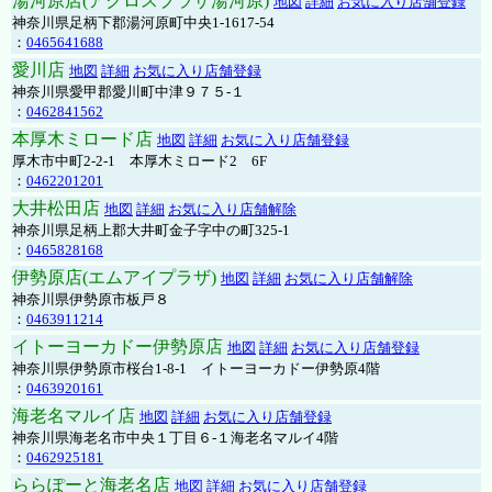
湯河原店(アクロスプラザ湯河原)
地図
詳細
お気に入り店舗登録
神奈川県足柄下郡湯河原町中央1-1617-54
：
0465641688
愛川店
地図
詳細
お気に入り店舗登録
神奈川県愛甲郡愛川町中津９７５-１
：
0462841562
本厚木ミロード店
地図
詳細
お気に入り店舗登録
厚木市中町2-2-1 本厚木ミロード2 6F
：
0462201201
大井松田店
地図
詳細
お気に入り店舗解除
神奈川県足柄上郡大井町金子字中の町325-1
：
0465828168
伊勢原店(エムアイプラザ)
地図
詳細
お気に入り店舗解除
神奈川県伊勢原市板戸８
：
0463911214
イトーヨーカドー伊勢原店
地図
詳細
お気に入り店舗登録
神奈川県伊勢原市桜台1-8-1 イトーヨーカドー伊勢原4階
：
0463920161
海老名マルイ店
地図
詳細
お気に入り店舗登録
神奈川県海老名市中央１丁目６-１海老名マルイ4階
：
0462925181
ららぽーと海老名店
地図
詳細
お気に入り店舗登録