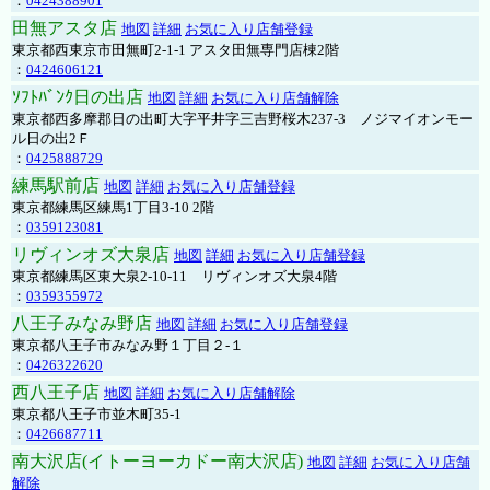
：
0424388901
田無アスタ店
地図
詳細
お気に入り店舗登録
東京都西東京市田無町2-1-1 アスタ田無専門店棟2階
：
0424606121
ｿﾌﾄﾊﾞﾝｸ日の出店
地図
詳細
お気に入り店舗解除
東京都西多摩郡日の出町大字平井字三吉野桜木237-3 ノジマイオンモー
ル日の出2Ｆ
：
0425888729
練馬駅前店
地図
詳細
お気に入り店舗登録
東京都練馬区練馬1丁目3-10 2階
：
0359123081
リヴィンオズ大泉店
地図
詳細
お気に入り店舗登録
東京都練馬区東大泉2-10-11 リヴィンオズ大泉4階
：
0359355972
八王子みなみ野店
地図
詳細
お気に入り店舗登録
東京都八王子市みなみ野１丁目２-１
：
0426322620
西八王子店
地図
詳細
お気に入り店舗解除
東京都八王子市並木町35-1
：
0426687711
南大沢店(イトーヨーカドー南大沢店)
地図
詳細
お気に入り店舗
解除