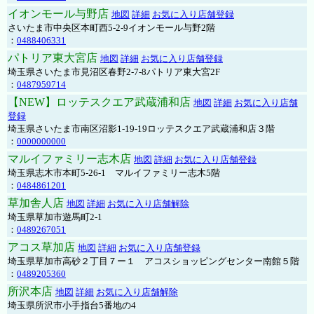
イオンモール与野店
地図
詳細
お気に入り店舗登録
さいたま市中央区本町西5-2-9イオンモール与野2階
：
0488406331
パトリア東大宮店
地図
詳細
お気に入り店舗登録
埼玉県さいたま市見沼区春野2-7-8パトリア東大宮2F
：
0487959714
【NEW】ロッテスクエア武蔵浦和店
地図
詳細
お気に入り店舗
登録
埼玉県さいたま市南区沼影1-19-19ロッテスクエア武蔵浦和店３階
：
0000000000
マルイファミリー志木店
地図
詳細
お気に入り店舗登録
埼玉県志木市本町5-26-1 マルイファミリー志木5階
：
0484861201
草加舎人店
地図
詳細
お気に入り店舗解除
埼玉県草加市遊馬町2-1
：
0489267051
アコス草加店
地図
詳細
お気に入り店舗登録
埼玉県草加市高砂２丁目７ー１ アコスショッピングセンター南館５階
：
0489205360
所沢本店
地図
詳細
お気に入り店舗解除
埼玉県所沢市小手指台5番地の4