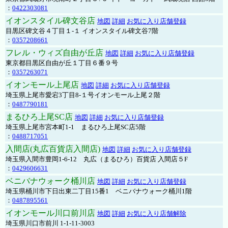
：
0422303081
イオンスタイル碑文谷店
地図
詳細
お気に入り店舗登録
目黒区碑文谷４丁目１-１ イオンスタイル碑文谷7階
：
0357208661
フレル・ウィズ自由が丘店
地図
詳細
お気に入り店舗登録
東京都目黒区自由が丘１丁目６番９号
：
0357263071
イオンモール上尾店
地図
詳細
お気に入り店舗登録
埼玉県上尾市愛宕3丁目8-１号イオンモール上尾２階
：
0487790181
まるひろ上尾SC店
地図
詳細
お気に入り店舗登録
埼玉県上尾市宮本町1-1 まるひろ上尾SC店5階
：
0488717051
入間店(丸広百貨店入間店)
地図
詳細
お気に入り店舗登録
埼玉県入間市豊岡1-6-12 丸広（まるひろ）百貨店 入間店５F
：
0429606631
ベニバナウォーク桶川店
地図
詳細
お気に入り店舗登録
埼玉県桶川市下日出東二丁目15番1 ベニバナウォーク桶川1階
：
0487895561
イオンモール川口前川店
地図
詳細
お気に入り店舗解除
埼玉県川口市前川 1-1-11-3003