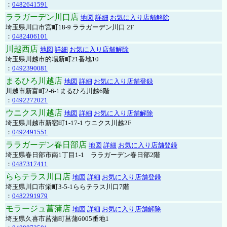
：
0482641591
ララガーデン川口店
地図
詳細
お気に入り店舗解除
埼玉県川口市宮町18-9 ララガーデン川口 2F
：
0482406101
川越西店
地図
詳細
お気に入り店舗解除
埼玉県川越市的場新町21番地10
：
0492390081
まるひろ川越店
地図
詳細
お気に入り店舗登録
川越市新富町2-6-1まるひろ川越6階
：
0492272021
ウニクス川越店
地図
詳細
お気に入り店舗解除
埼玉県川越市新宿町1-17-1 ウニクス川越2F
：
0492491551
ララガーデン春日部店
地図
詳細
お気に入り店舗登録
埼玉県春日部市南1丁目1-1 ララガーデン春日部2階
：
0487317411
ららテラス川口店
地図
詳細
お気に入り店舗登録
埼玉県川口市栄町3-5-1ららテラス川口7階
：
0482291979
モラージュ菖蒲店
地図
詳細
お気に入り店舗解除
埼玉県久喜市菖蒲町菖蒲6005番地1