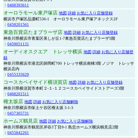
：
0468393611
オーロラモール東戸塚店
地図
詳細
お気に入り店舗登録
横浜市戸塚区品濃町536-1 オーロラモール東戸塚アネックス2F
：
0458201561
東急百貨店たまプラーザ店
地図
詳細
お気に入り店舗登録
神奈川県横浜市青葉区美しが丘1-7東急百貨店たまプラーザ5階
：
0459051131
オーディオスクエア トレッサ横浜
地図
詳細
お気に入り店舗登
録
神奈川県横浜市港北区師岡町700 トレッサ横浜南棟3階 ノジマ トレッサ
横浜店内
：
0455335629
コースカベイサイド横須賀店
地図
詳細
お気に入り店舗登録
神奈川県横須賀市本町２-１-１２コースカベイサイドストアーズ3階
：
0468201511
権太坂店
地図
詳細
お気に入り店舗解除
神奈川県横浜市保土ケ谷区権太坂 3-1-3
：
0457305731
ホームズ鶴見店
地図
詳細
お気に入り店舗解除
神奈川県横浜市鶴見区岸谷3丁目9-1 島忠ホームズ横浜鶴見店2階
：
0455842261