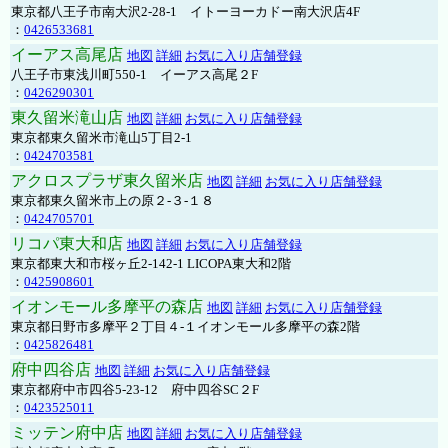
東京都八王子市南大沢2-28-1 イトーヨーカドー南大沢店4F
：
0426533681
イーアス高尾店
地図
詳細
お気に入り店舗登録
八王子市東浅川町550-1 イーアス高尾２F
：
0426290301
東久留米滝山店
地図
詳細
お気に入り店舗登録
東京都東久留米市滝山5丁目2-1
：
0424703581
アクロスプラザ東久留米店
地図
詳細
お気に入り店舗登録
東京都東久留米市上の原２-３-１８
：
0424705701
リコパ東大和店
地図
詳細
お気に入り店舗登録
東京都東大和市桜ヶ丘2-142-1 LICOPA東大和2階
：
0425908601
イオンモール多摩平の森店
地図
詳細
お気に入り店舗登録
東京都日野市多摩平２丁目４-１イオンモール多摩平の森2階
：
0425826481
府中四谷店
地図
詳細
お気に入り店舗登録
東京都府中市四谷5-23-12 府中四谷SC２F
：
0423525011
ミッテン府中店
地図
詳細
お気に入り店舗登録