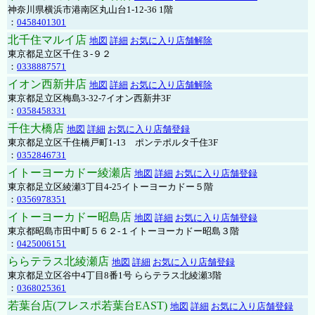
神奈川県横浜市港南区丸山台1-12-36 1階
：
0458401301
北千住マルイ店
地図
詳細
お気に入り店舗解除
東京都足立区千住３-９２
：
0338887571
イオン西新井店
地図
詳細
お気に入り店舗解除
東京都足立区梅島3-32-7イオン西新井3F
：
0358458331
千住大橋店
地図
詳細
お気に入り店舗登録
東京都足立区千住橋戸町1-13 ポンテポルタ千住3F
：
0352846731
イトーヨーカドー綾瀬店
地図
詳細
お気に入り店舗登録
東京都足立区綾瀬3丁目4-25イトーヨーカドー５階
：
0356978351
イトーヨーカドー昭島店
地図
詳細
お気に入り店舗登録
東京都昭島市田中町５６２-１イトーヨーカドー昭島３階
：
0425006151
ららテラス北綾瀬店
地図
詳細
お気に入り店舗登録
東京都足立区谷中4丁目8番1号 ららテラス北綾瀬3階
：
0368025361
若葉台店(フレスポ若葉台EAST)
地図
詳細
お気に入り店舗登録