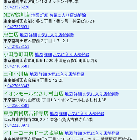
東京都府中市宮町1-41-2 ミッテン府中5階
：
0423525220
NEW鶴川店
地図
詳細
お気に入り店舗解除
東京都町田市能ヶ谷１丁目７番５号 神栄ビル２F
：
0427376031
忠生店
地図
詳細
お気に入り店舗解除
東京都町田市木曽西２丁目１７-２１
：
0427923151
小田急町田店
地図
詳細
お気に入り店舗登録
東京都町田市原町田6-12-20 小田急百貨店町田店7階
：
0427105581
三和小川店
地図
詳細
お気に入り店舗登録
東京都町田市金森４丁目１?２ 2F
：
0427068343
イオンモールむさし村山店
地図
詳細
お気に入り店舗解除
東京都武蔵村山市榎1丁目1-3 イオンモールむさし村山3F
：
0425668581
東急百貨店吉祥寺店
地図
詳細
お気に入り店舗登録
武蔵野市吉祥寺本町2-3-1 東急百貨店吉祥寺店5階
：
0422238971
イトーヨーカドー武蔵境店
地図
詳細
お気に入り店舗登録
東京都武蔵野市境南町２丁目３?６ イトーヨーカドー 武蔵境店 西館5階