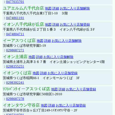
：
0477035701
ユアエルム八千代台店
地図
詳細
お気に入り店舗解除
千葉県八千代市八千代台東1丁目1-10 ３階
：
0474861191
イオン八千代緑が丘店
地図
詳細
お気に入り店舗登録
千葉県八千代市緑が丘２丁目１番３ イオン八千代緑が丘３F
：
0474804711
イーアスつくば店
地図
詳細
お気に入り店舗解除
茨城県つくば市研究学園5-19
：
0298687271
イオン土浦店
地図
詳細
お気に入り店舗解除
茨城県土浦市上高津３６７番 イオン土浦ショッピングセンター1階
：
0298355251
イオンつくば店
地図
詳細
お気に入り店舗登録
茨城県つくば市稲岡66-1 イオンモールつくば 3F
：
0298392241
ｿﾌﾄﾊﾞﾝｸイーアスつくば店
地図
詳細
お気に入り店舗登録
茨城県つくば市研究学園C50街区1-2010
：
0298687278
イオンタウン守谷店
地図
詳細
お気に入り店舗登録
茨城県守谷市百合ヶ丘3丁目249-1ｲｵﾝﾀｳﾝ守谷・2F
：
0297210701