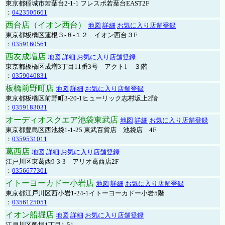
東京都稲城市若葉台2-1-1 フレスポ若葉台EAST2F
：
0423505661
西台店（イオン西台）
地図
詳細
お気に入り店舗登録
東京都板橋区蓮根３-８-１２ イオン西台３F
：
0359160561
西友成増店
地図
詳細
お気に入り店舗登録
東京都板橋区成増3丁目11番3号 アクト1 ３階
：
0359040831
板橋前野町店
地図
詳細
お気に入り店舗登録
東京都板橋区前野町3-20-1ヒューリック志村坂上2階
：
0359183031
オーディオスクエア池袋東武店
地図
詳細
お気に入り店舗登録
東京都豊島区西池袋1-1-25 東武百貨店 池袋店 4F
：
0359531011
葛西店
地図
詳細
お気に入り店舗登録
江戸川区東葛西9-3-3 アリオ葛西店2F
：
0356677301
イトーヨーカドー小岩店
地図
詳細
お気に入り店舗登録
東京都江戸川区西小岩1-24-1イトーヨーカドー小岩5階
：
0356125051
イオン船堀店
地図
詳細
お気に入り店舗登録
江戸川区船堀1丁目1-51