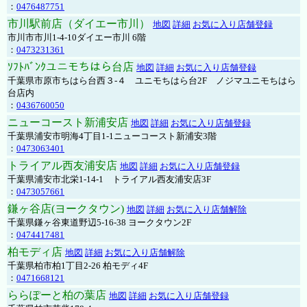
：
0476487751
市川駅前店（ダイエー市川）
地図
詳細
お気に入り店舗登録
市川市市川1-4-10ダイエー市川 6階
：
0473231361
ｿﾌﾄﾊﾞﾝｸユニモちはら台店
地図
詳細
お気に入り店舗登録
千葉県市原市ちはら台西３-４ ユニモちはら台2F ノジマユニモちはら
台店内
：
0436760050
ニューコースト新浦安店
地図
詳細
お気に入り店舗登録
千葉県浦安市明海4丁目1-1ニューコースト新浦安3階
：
0473063401
トライアル西友浦安店
地図
詳細
お気に入り店舗登録
千葉県浦安市北栄1-14-1 トライアル西友浦安店3F
：
0473057661
鎌ヶ谷店(ヨークタウン)
地図
詳細
お気に入り店舗解除
千葉県鎌ヶ谷東道野辺5-16-38 ヨークタウン2F
：
0474417481
柏モディ店
地図
詳細
お気に入り店舗解除
千葉県柏市柏1丁目2-26 柏モディ4F
：
0471668121
ららぽーと柏の葉店
地図
詳細
お気に入り店舗登録