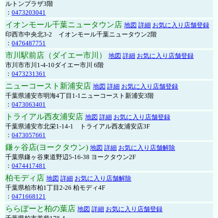
ルトンプラザ3階
：
0473203041
イオンモール千葉ニュータウン店
地図
詳細
お気に入り店舗登録
印西市中央北3-2 イオンモール千葉ニュータウン2階
：
0476487751
市川駅前店（ダイエー市川）
地図
詳細
お気に入り店舗登録
市川市市川1-4-10ダイエー市川 6階
：
0473231361
ニューコースト新浦安店
地図
詳細
お気に入り店舗登録
千葉県浦安市明海4丁目1-1ニューコースト新浦安3階
：
0473063401
トライアル西友浦安店
地図
詳細
お気に入り店舗登録
千葉県浦安市北栄1-14-1 トライアル西友浦安店3F
：
0473057661
鎌ヶ谷店(ヨークタウン)
地図
詳細
お気に入り店舗解除
千葉県鎌ヶ谷東道野辺5-16-38 ヨークタウン2F
：
0474417481
柏モディ店
地図
詳細
お気に入り店舗解除
千葉県柏市柏1丁目2-26 柏モディ4F
：
0471668121
ららぽーと柏の葉店
地図
詳細
お気に入り店舗登録