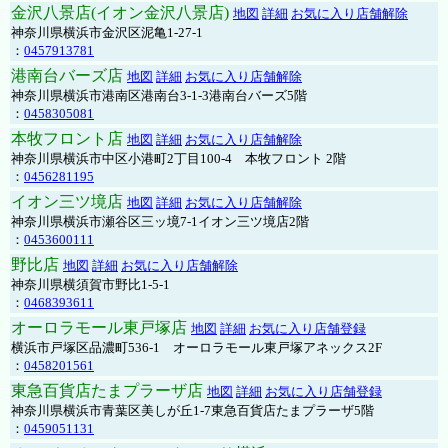
金沢八景店(イオン金沢八景店)
地図
詳細
お気に入り店舗解除
神奈川県横浜市金沢区泥亀1-27-1
：
0457913781
港南台バーズ店
地図
詳細
お気に入り店舗解除
神奈川県横浜市港南区港南台3-1-3港南台バーズ5階
：
0458305081
本牧フロント店
地図
詳細
お気に入り店舗解除
神奈川県横浜市中区小港町2丁目100-4 本牧フロント 2階
：
0456281195
イオン三ツ境店
地図
詳細
お気に入り店舗解除
神奈川県横浜市瀬谷区三ッ境7-1イオン三ツ境店2階
：
0453600111
野比店
地図
詳細
お気に入り店舗解除
神奈川県横須賀市野比1-5-1
：
0468393611
オーロラモール東戸塚店
地図
詳細
お気に入り店舗登録
横浜市戸塚区品濃町536-1 オーロラモール東戸塚アネックス2F
：
0458201561
東急百貨店たまプラーザ店
地図
詳細
お気に入り店舗登録
神奈川県横浜市青葉区美しが丘1-7東急百貨店たまプラーザ5階
：
0459051131