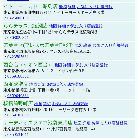
イトーヨーカドー昭島店
地図
詳細
お気に入り店舗登録
東京都昭島市田中町５６２-１イトーヨーカドー昭島３階
：
0425006151
ららテラス北綾瀬店
地図
詳細
お気に入り店舗登録
東京都足立区谷中4丁目8番1号 ららテラス北綾瀬3階
：
0368025361
若葉台店(フレスポ若葉台EAST)
地図
詳細
お気に入り店舗登録
東京都稲城市若葉台2-1-1 フレスポ若葉台EAST2F
：
0423505661
西台店（イオン西台）
地図
詳細
お気に入り店舗登録
東京都板橋区蓮根３-８-１２ イオン西台３F
：
0359160561
西友成増店
地図
詳細
お気に入り店舗登録
東京都板橋区成増3丁目11番3号 アクト1 ３階
：
0359040831
板橋前野町店
地図
詳細
お気に入り店舗登録
東京都板橋区前野町3-20-1ヒューリック志村坂上2階
：
0359183031
オーディオスクエア池袋東武店
地図
詳細
お気に入り店舗登録
東京都豊島区西池袋1-1-25 東武百貨店 池袋店 4F
：
0359531011