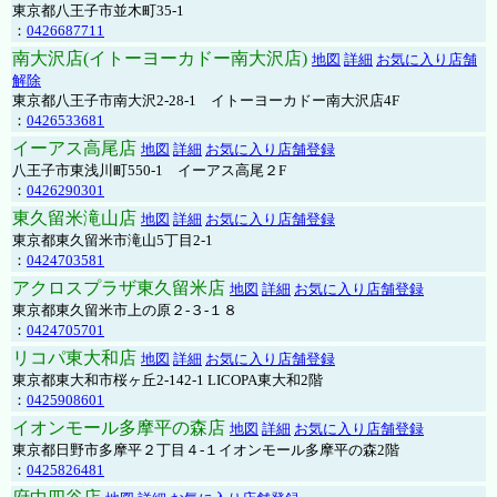
東京都八王子市並木町35-1
：
0426687711
南大沢店(イトーヨーカドー南大沢店)
地図
詳細
お気に入り店舗
解除
東京都八王子市南大沢2-28-1 イトーヨーカドー南大沢店4F
：
0426533681
イーアス高尾店
地図
詳細
お気に入り店舗登録
八王子市東浅川町550-1 イーアス高尾２F
：
0426290301
東久留米滝山店
地図
詳細
お気に入り店舗登録
東京都東久留米市滝山5丁目2-1
：
0424703581
アクロスプラザ東久留米店
地図
詳細
お気に入り店舗登録
東京都東久留米市上の原２-３-１８
：
0424705701
リコパ東大和店
地図
詳細
お気に入り店舗登録
東京都東大和市桜ヶ丘2-142-1 LICOPA東大和2階
：
0425908601
イオンモール多摩平の森店
地図
詳細
お気に入り店舗登録
東京都日野市多摩平２丁目４-１イオンモール多摩平の森2階
：
0425826481