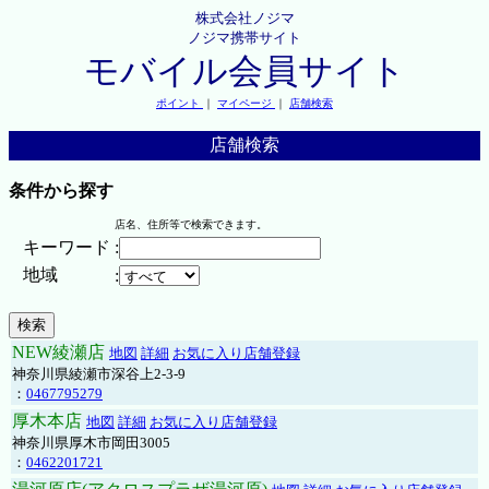
株式会社ノジマ
ノジマ携帯サイト
モバイル会員サイト
ポイント
｜
マイページ
｜
店舗検索
店舗検索
条件から探す
店名、住所等で検索できます。
キーワード
:
地域
:
NEW綾瀬店
地図
詳細
お気に入り店舗登録
神奈川県綾瀬市深谷上2-3-9
：
0467795279
厚木本店
地図
詳細
お気に入り店舗登録
神奈川県厚木市岡田3005
：
0462201721