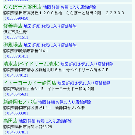
ららぽーと磐田店
地図
詳細
お気に入り店舗解除
静岡県磐田市高見丘１２００番地 ららぽーと磐田２階 ２２３００
：
0538590450
修善寺店
地図
詳細
お気に入り店舗解除
伊豆市瓜生野1
：
0558741511
御殿場店
地図
詳細
お気に入り店舗解除
静岡県御殿場市新橋914-1
：
0550701411
清水店(ベイドリーム清水)
地図
詳細
お気に入り店舗解除
静岡県静岡市清水区駒越北町８番１号ベイドリーム清水２Ｆ
：
0543370121
イトーヨーカドー静岡店
地図
詳細
お気に入り店舗登録
静岡市駿河区曲金3-1-5 イトーヨーカドー静岡２階
：
0546545631
新静岡セノバ店
地図
詳細
お気に入り店舗解除
静岡県静岡市葵区鷹匠1-1-1 新静岡セノバ4階
：
0546533301
島田店
地図
詳細
お気に入り店舗解除
静岡県島田市阿知ヶ谷63-29
：
0547337811