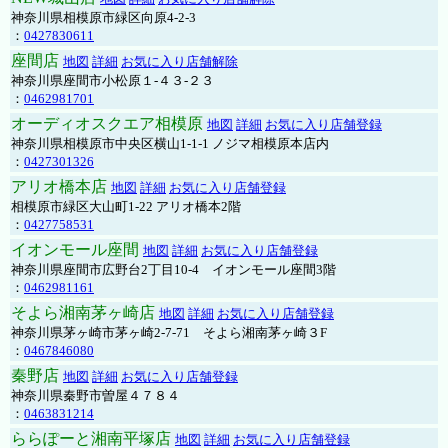
神奈川県相模原市緑区向原4-2-3
：
0427830611
座間店
地図
詳細
お気に入り店舗解除
神奈川県座間市小松原１-４３-２３
：
0462981701
オーディオスクエア相模原
地図
詳細
お気に入り店舗登録
神奈川県相模原市中央区横山1-1-1 ノジマ相模原本店内
：
0427301326
アリオ橋本店
地図
詳細
お気に入り店舗登録
相模原市緑区大山町1-22 アリオ橋本2階
：
0427758531
イオンモール座間
地図
詳細
お気に入り店舗登録
神奈川県座間市広野台2丁目10-4 イオンモール座間3階
：
0462981161
そよら湘南茅ヶ崎店
地図
詳細
お気に入り店舗登録
神奈川県茅ヶ崎市茅ヶ崎2‐7‐71 そよら湘南茅ヶ崎３F
：
0467846080
秦野店
地図
詳細
お気に入り店舗登録
神奈川県秦野市曽屋４７８４
：
0463831214
ららぽーと湘南平塚店
地図
詳細
お気に入り店舗登録