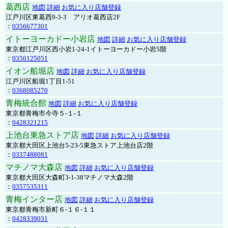
葛西店
地図
詳細
お気に入り店舗登録
江戸川区東葛西9-3-3 アリオ葛西店2F
：
0356677301
イトーヨーカドー小岩店
地図
詳細
お気に入り店舗登録
東京都江戸川区西小岩1-24-1イトーヨーカドー小岩5階
：
0356125051
イオン船堀店
地図
詳細
お気に入り店舗登録
江戸川区船堀1丁目1-51
：
0368085270
青梅統合館
地図
詳細
お気に入り店舗登録
東京都青梅市今寺５-１-１
：
0428321215
上池台東急ストア店
地図
詳細
お気に入り店舗登録
東京都大田区上池台5-23-5東急ストア上池台店2階
：
0337488081
マチノマ大森店
地図
詳細
お気に入り店舗登録
東京都大田区大森町3-1-38マチノマ大森2階
：
0357535311
青梅インター店
地図
詳細
お気に入り店舗登録
東京都青梅市新町６-１６-１１
：
0428339031