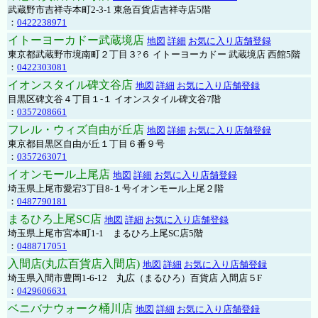
武蔵野市吉祥寺本町2-3-1 東急百貨店吉祥寺店5階
：
0422238971
イトーヨーカドー武蔵境店
地図
詳細
お気に入り店舗登録
東京都武蔵野市境南町２丁目３?６ イトーヨーカドー 武蔵境店 西館5階
：
0422303081
イオンスタイル碑文谷店
地図
詳細
お気に入り店舗登録
目黒区碑文谷４丁目１-１ イオンスタイル碑文谷7階
：
0357208661
フレル・ウィズ自由が丘店
地図
詳細
お気に入り店舗登録
東京都目黒区自由が丘１丁目６番９号
：
0357263071
イオンモール上尾店
地図
詳細
お気に入り店舗登録
埼玉県上尾市愛宕3丁目8-１号イオンモール上尾２階
：
0487790181
まるひろ上尾SC店
地図
詳細
お気に入り店舗登録
埼玉県上尾市宮本町1-1 まるひろ上尾SC店5階
：
0488717051
入間店(丸広百貨店入間店)
地図
詳細
お気に入り店舗登録
埼玉県入間市豊岡1-6-12 丸広（まるひろ）百貨店 入間店５F
：
0429606631
ベニバナウォーク桶川店
地図
詳細
お気に入り店舗登録