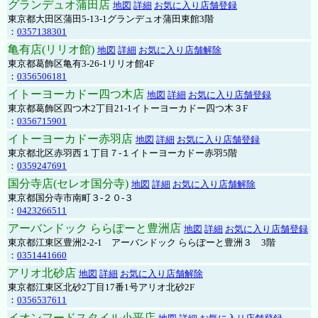
グランデュオ蒲田店
地図
詳細
お気に入り店舗登録
東京都大田区蒲田5-13-1グランデュオ蒲田東館3階
：
0357138301
亀有店(リリオ館)
地図
詳細
お気に入り店舗解除
東京都葛飾区亀有3-26-1リリオ館4F
：
0356506181
イトーヨーカドー四つ木店
地図
詳細
お気に入り店舗登録
東京都葛飾区四つ木2丁目21-1イトーヨーカドー四つ木３F
：
0356715901
イトーヨーカドー赤羽店
地図
詳細
お気に入り店舗登録
東京都北区赤羽西１丁目７-１イトーヨーカドー赤羽5階
：
0359247691
国分寺店(セレオ国分寺)
地図
詳細
お気に入り店舗解除
東京都国分寺市南町３-２０-３
：
0423266511
アーバンドック ららぽーと豊洲店
地図
詳細
お気に入り店舗登録
東京都江東区豊洲2-2-1 アーバンドック ららぽーと豊洲３ 3階
：
0351441660
アリオ北砂店
地図
詳細
お気に入り店舗解除
東京都江東区北砂2丁目17番1号アリオ北砂2F
：
0356537611
イオンフードスタイル小平店