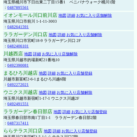
埼玉県桶川市下日出東二丁目15番1 ベニバナウォーク桶川1階
：
0487895561
イオンモール川口前川店
地図
詳細
お気に入り店舗解除
埼玉県川口市前川 1-1-11-3003
：
0482641591
ララガーデン川口店
地図
詳細
お気に入り店舗解除
埼玉県川口市宮町18-9 ララガーデン川口 2F
：
0482406101
川越西店
地図
詳細
お気に入り店舗解除
埼玉県川越市的場新町21番地10
：
0492390081
まるひろ川越店
地図
詳細
お気に入り店舗登録
川越市新富町2-6-1まるひろ川越6階
：
0492272021
ウニクス川越店
地図
詳細
お気に入り店舗解除
埼玉県川越市新宿町1-17-1 ウニクス川越2F
：
0492491551
ララガーデン春日部店
地図
詳細
お気に入り店舗登録
埼玉県春日部市南1丁目1-1 ララガーデン春日部2階
：
0487317411
ららテラス川口店
地図
詳細
お気に入り店舗登録
埼玉県川口市栄町3-5-1ららテラス川口7階