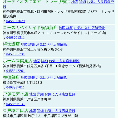
オーディオスクエア トレッサ横浜
地図
詳細
お気に入り店舗登
録
神奈川県横浜市港北区師岡町700 トレッサ横浜南棟3階 ノジマ トレッサ
横浜店内
：
0455335629
コースカベイサイド横須賀店
地図
詳細
お気に入り店舗登録
神奈川県横須賀市本町２-１-１２コースカベイサイドストアーズ3階
：
0468201511
権太坂店
地図
詳細
お気に入り店舗解除
神奈川県横浜市保土ケ谷区権太坂 3-1-3
：
0457305731
ホームズ鶴見店
地図
詳細
お気に入り店舗解除
神奈川県横浜市鶴見区岸谷3丁目9-1 島忠ホームズ横浜鶴見店2階
：
0455842261
横須賀店
地図
詳細
お気に入り店舗解除
横須賀市平成町3丁目28-2
：
0468287011
戸塚モディ店
地図
詳細
お気に入り店舗登録
神奈川県横浜市戸塚区戸塚町10
：
0458696131
東戸塚西口店
地図
詳細
お気に入り店舗登録
横浜市戸塚区川上町87-8 東戸塚西口プラザ１階