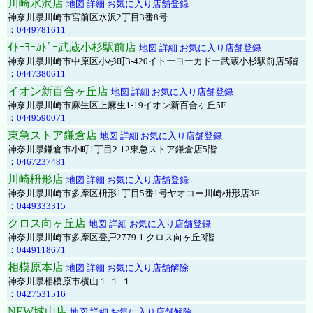
川崎水沢店
地図
詳細
お気に入り店舗登録
神奈川県川崎市宮前区水沢2丁目3番8号
：
0449781611
ｲﾄｰﾖｰｶﾄﾞｰ武蔵小杉駅前店
地図
詳細
お気に入り店舗登録
神奈川県川崎市中原区小杉町3-420イトーヨーカドー武蔵小杉駅前店5階
：
0447380611
イオン新百合ヶ丘店
地図
詳細
お気に入り店舗登録
神奈川県川崎市麻生区上麻生1-19イオン新百合ヶ丘5F
：
0449590071
東急ストア鎌倉店
地図
詳細
お気に入り店舗登録
神奈川県鎌倉市小町1丁目2-12東急ストア鎌倉店5階
：
0467237481
川崎枡形店
地図
詳細
お気に入り店舗登録
神奈川県川崎市多摩区枡形1丁目5番1号ヤオコー川崎枡形店3F
：
0449333315
クロス向ヶ丘店
地図
詳細
お気に入り店舗登録
神奈川県川崎市多摩区登戸2779-1 クロス向ヶ丘3階
：
0449118671
相模原本店
地図
詳細
お気に入り店舗解除
神奈川県相模原市横山１-１-１
：
0427531516
NEW城山店
地図
詳細
お気に入り店舗解除