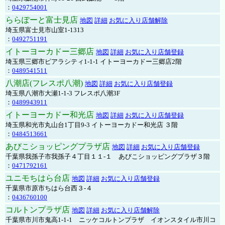
：
0429754001
ららぽーと富士見店
地図
詳細
お気に入り店舗解除
埼玉県富士見市山室1-1313
：
0492751191
イトーヨーカドー三郷店
地図
詳細
お気に入り店舗登録
埼玉県三郷市ピアラシティ1-1-1 イトーヨーカドー三郷店2階
：
0489541511
八潮店(フレスポ八潮)
地図
詳細
お気に入り店舗登録
埼玉県八潮市大瀬1-1-3 フレスポ八潮3F
：
0489943911
イトーヨーカドー和光店
地図
詳細
お気に入り店舗登録
埼玉県和光市丸山台1丁目9-3 イトーヨーカドー和光店 ３階
：
0484513661
あびこショッピングプラザ店
地図
詳細
お気に入り店舗登録
千葉県我孫子市我孫子４丁目１１-１ あびこショッピングプラザ３階
：
0471792161
ユニモちはら台店
地図
詳細
お気に入り店舗登録
千葉県市原市ちはら台西３-４
：
0436760100
コルトンプラザ店
地図
詳細
お気に入り店舗解除
千葉県市川市鬼高1-1-1 ニッケコルトンプラザ イオンスタイル市川コ