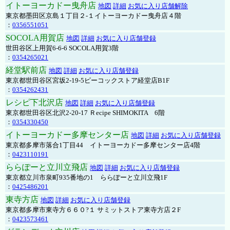
イトーヨーカドー曳舟店
地図
詳細
お気に入り店舗解除
東京都墨田区京島１丁目２-１イトーヨーカドー曳舟店４階
：
0356551051
SOCOLA用賀店
地図
詳細
お気に入り店舗登録
世田谷区上用賀6-6-6 SOCOLA用賀3階
：
0354265021
経堂駅前店
地図
詳細
お気に入り店舗登録
東京都世田谷区宮坂2-19-5ピーコックストア経堂店B1F
：
0354262431
レシピ下北沢店
地図
詳細
お気に入り店舗登録
東京都世田谷区北沢2-20-17 Ｒecipe SHIMOKITA 6階
：
0354330450
イトーヨーカドー多摩センター店
地図
詳細
お気に入り店舗登録
東京都多摩市落合1丁目44 イトーヨーカドー多摩センター店4階
：
0423110191
ららぽーと立川立飛店
地図
詳細
お気に入り店舗登録
東京都立川市泉町935番地の1 ららぽーと立川立飛1F
：
0425486201
東寺方店
地図
詳細
お気に入り店舗登録
東京都多摩市東寺方６６０?１ サミットストア東寺方店２F
：
0423573461