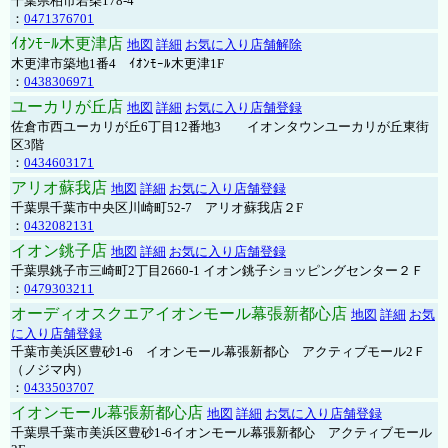
千葉県柏市若柴178-4
：
0471376701
ｲｵﾝﾓｰﾙ木更津店
地図
詳細
お気に入り店舗解除
木更津市築地1番4 ｲｵﾝﾓｰﾙ木更津1F
：
0438306971
ユーカリが丘店
地図
詳細
お気に入り店舗登録
佐倉市西ユーカリが丘6丁目12番地3 イオンタウンユーカリが丘東街
区3階
：
0434603171
アリオ蘇我店
地図
詳細
お気に入り店舗登録
千葉県千葉市中央区川崎町52-7 アリオ蘇我店２F
：
0432082131
イオン銚子店
地図
詳細
お気に入り店舗登録
千葉県銚子市三崎町2丁目2660-1 イオン銚子ショッピングセンター２Ｆ
：
0479303211
オーディオスクエアイオンモール幕張新都心店
地図
詳細
お気
に入り店舗登録
千葉市美浜区豊砂1-6 イオンモール幕張新都心 アクティブモール2Ｆ
（ノジマ内）
：
0433503707
イオンモール幕張新都心店
地図
詳細
お気に入り店舗登録
千葉県千葉市美浜区豊砂1-6イオンモール幕張新都心 アクティブモール