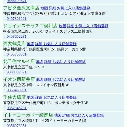
：
0458403671
アピタ金沢文庫店
地図
詳細
お気に入り店舗登録
神奈川県横浜市金沢区釜利谷東2丁目１-１アピタ金沢文庫３階
：
0457801261
ジョイナステラス二俣川店
地図
詳細
お気に入り店舗登録
横浜市旭区二俣川2-50-14ジョイナステラス二俣川 3階
：
0453662281
西友鶴見店
地図
詳細
お気に入り店舗登録
神奈川県横浜市鶴見区豊岡町2-1 鶴見フーガ１ 5階
：
0455750561
北千住マルイ店
地図
詳細
お気に入り店舗解除
東京都足立区千住３-９２
：
0338887571
イオン西新井店
地図
詳細
お気に入り店舗解除
東京都足立区梅島3-32-7イオン西新井3F
：
0358458331
千住大橋店
地図
詳細
お気に入り店舗登録
東京都足立区千住橋戸町1-13 ポンテポルタ千住3F
：
0352846731
イトーヨーカドー綾瀬店
地図
詳細
お気に入り店舗登録
東京都足立区綾瀬3丁目4-25イトーヨーカドー５階
：
0356978351