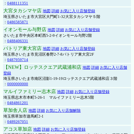
：
0488111351
大宮タカシマヤ店
地図
詳細
お気に入り店舗登録
埼玉県さいたま市大宮区大門町1-32大宮タカシマヤ５階
：
0486585871
イオンモール与野店
地図
詳細
お気に入り店舗登録
さいたま市中央区本町西5-2-9イオンモール与野2階
：
0488406331
パトリア東大宮店
地図
詳細
お気に入り店舗登録
埼玉県さいたま市見沼区春野2-7-8パトリア東大宮2F
：
0487959714
【NEW】ロッテスクエア武蔵浦和店
地図
詳細
お気に入り店舗
登録
埼玉県さいたま市南区沼影1-19-19ロッテスクエア武蔵浦和店３階
：
0000000000
マルイファミリー志木店
地図
詳細
お気に入り店舗登録
埼玉県志木市本町5-26-1 マルイファミリー志木5階
：
0484861201
草加舎人店
地図
詳細
お気に入り店舗解除
埼玉県草加市遊馬町2-1
：
0489267051
アコス草加店
地図
詳細
お気に入り店舗登録