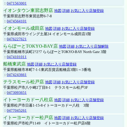
：
0471563001
イオンタウン東習志野店
地図
詳細
お気に入り店舗登録
千葉県習志野市東習志野6-7-8
：
0474564101
イオンモール成田店
地図
詳細
お気に入り店舗登録
千葉県成田市ウイング土屋24 イオンモール成田店1階
：
0476227621
ららぽーとTOKYO-BAY店
地図
詳細
お気に入り店舗解除
千葉県船橋市浜町2?2?7 ららぽーとTOKYO-BAY North Gate 3階
：
0474101011
船橋東武店
地図
詳細
お気に入り店舗登録
千葉県船橋市本町7-1-1東武百貨店船橋店3階1～3番地
：
0474243661
テラスモール松戸店
地図
詳細
お気に入り店舗登録
千葉県松戸市八ケ崎2丁目8-1 テラスモール松戸3F
：
0473093651
イトーヨーカドー八柱店
地図
詳細
お気に入り店舗登録
千葉県松戸市日暮1-15-8イトーヨーカドー八柱 3階
：
0477045261
イトーヨーカドー松戸店
地図
詳細
お気に入り店舗登録
千葉県松戸市松戸1149 イトーヨーカドー松戸店6階