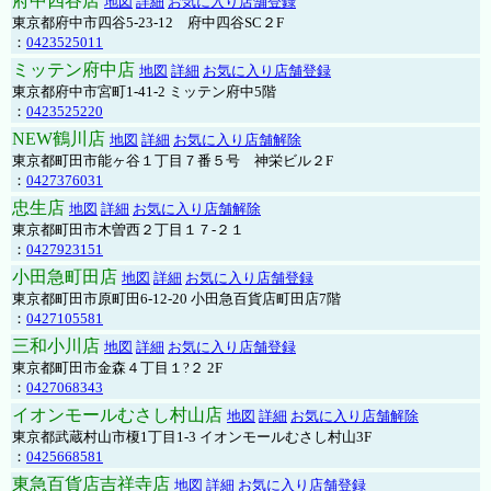
府中四谷店
地図
詳細
お気に入り店舗登録
東京都府中市四谷5-23-12 府中四谷SC２F
：
0423525011
ミッテン府中店
地図
詳細
お気に入り店舗登録
東京都府中市宮町1-41-2 ミッテン府中5階
：
0423525220
NEW鶴川店
地図
詳細
お気に入り店舗解除
東京都町田市能ヶ谷１丁目７番５号 神栄ビル２F
：
0427376031
忠生店
地図
詳細
お気に入り店舗解除
東京都町田市木曽西２丁目１７-２１
：
0427923151
小田急町田店
地図
詳細
お気に入り店舗登録
東京都町田市原町田6-12-20 小田急百貨店町田店7階
：
0427105581
三和小川店
地図
詳細
お気に入り店舗登録
東京都町田市金森４丁目１?２ 2F
：
0427068343
イオンモールむさし村山店
地図
詳細
お気に入り店舗解除
東京都武蔵村山市榎1丁目1-3 イオンモールむさし村山3F
：
0425668581
東急百貨店吉祥寺店
地図
詳細
お気に入り店舗登録