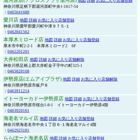
湯河原店(アクロスプラザ湯河原)
地図
詳細
お気に入り店舗登録
神奈川県足柄下郡湯河原町中央1-1617-54
：
0465641688
愛川店
地図
詳細
お気に入り店舗登録
神奈川県愛甲郡愛川町中津９７５-１
：
0462841562
本厚木ミロード店
地図
詳細
お気に入り店舗登録
厚木市中町2-2-1 本厚木ミロード2 6F
：
0462201201
大井松田店
地図
詳細
お気に入り店舗解除
神奈川県足柄上郡大井町金子字中の町325-1
：
0465828168
伊勢原店(エムアイプラザ)
地図
詳細
お気に入り店舗解除
神奈川県伊勢原市板戸８
：
0463911214
イトーヨーカドー伊勢原店
地図
詳細
お気に入り店舗登録
神奈川県伊勢原市桜台1-8-1 イトーヨーカドー伊勢原4階
：
0463920161
海老名マルイ店
地図
詳細
お気に入り店舗登録
神奈川県海老名市中央１丁目６-１海老名マルイ4階
：
0462925181
ららぽーと海老名店
地図
詳細
お気に入り店舗登録