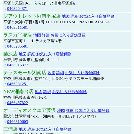
平塚市天沼10-1 ららぽーと湘南平塚3階
：
0463204371
ジアウトレット湘南平塚店
地図
詳細
お気に入り店舗登録
平塚市大神8丁目1番1号 THE OUTLETS SHONAN HIRATSUKA
：
0463511581
ラスカ平塚店
地図
詳細
お気に入り店舗登録
平塚市宝町１－１ ラスカ平塚 4階
：
0463205581
藤沢店
地図
詳細
お気に入り店舗解除
神奈川県藤沢市辻堂新町４-１-１
：
0466316377
テラスモール湘南店
地図
詳細
お気に入り店舗解除
神奈川県藤沢市辻堂神台1丁目3番1号 テラスモール湘南4F
：
0466381251
NEW湘南台店
地図
詳細
お気に入り店舗解除
神奈川県藤沢市円行1-2-1
：
0466467822
オーディオスクエア藤沢
地図
詳細
お気に入り店舗登録
藤沢市辻堂新町4-1-1 湘南モールFILL2F（ノジマ内）
：
0466310603
三浦店
地図
詳細
お気に入り店舗登録