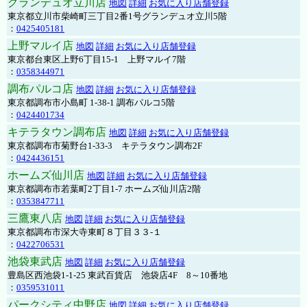
グランデュオ立川店
地図
詳細
お気に入り店舗登録
東京都立川市柴崎町三丁目2番1号グランデュオ立川5階
：
0425405181
上野マルイ店
地図
詳細
お気に入り店舗登録
東京都台東区上野6丁目15-1 上野マルイ7階
：
0358344971
調布パルコ店
地図
詳細
お気に入り店舗登録
東京都調布市小島町 1-38-1 調布パルコ5階
：
0424401734
キテラタウン調布店
地図
詳細
お気に入り店舗登録
東京都調布市菊野台1-33-3 キテラタウン調布2F
：
0424436151
ホームズ仙川店
地図
詳細
お気に入り店舗登録
東京都調布市若葉町2丁目1-7 ホームズ仙川店2階
：
0353847711
三鷹東八店
地図
詳細
お気に入り店舗登録
東京都調布市深大寺東町８丁目３３-１
：
0422706531
池袋東武店
地図
詳細
お気に入り店舗登録
豊島区西池袋1-1-25 東武百貨店 池袋店4F 8～10番地
：
0359531011
パークシティ中野店
地図
詳細
お気に入り店舗登録