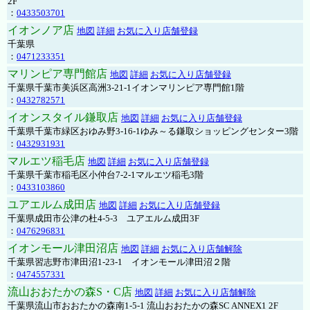
2F
：
0433503701
イオンノア店
地図
詳細
お気に入り店舗登録
千葉県
：
0471233351
マリンピア専門館店
地図
詳細
お気に入り店舗登録
千葉県千葉市美浜区高洲3-21-1イオンマリンピア専門館1階
：
0432782571
イオンスタイル鎌取店
地図
詳細
お気に入り店舗登録
千葉県千葉市緑区おゆみ野3-16-1ゆみ～る鎌取ショッピングセンター3階
：
0432931931
マルエツ稲毛店
地図
詳細
お気に入り店舗登録
千葉県千葉市稲毛区小仲台7-2-1マルエツ稲毛3階
：
0433103860
ユアエルム成田店
地図
詳細
お気に入り店舗登録
千葉県成田市公津の杜4-5-3 ユアエルム成田3F
：
0476296831
イオンモール津田沼店
地図
詳細
お気に入り店舗解除
千葉県習志野市津田沼1-23-1 イオンモール津田沼２階
：
0474557331
流山おおたかの森S・C店
地図
詳細
お気に入り店舗解除
千葉県流山市おおたかの森南1-5-1 流山おおたかの森SC ANNEX1 2F