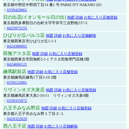
東京都中野区中野四丁目14 番1 号 PARKCITY NAKANO 201
：
0359429861
日の出店(イオンモール日の出)
地図
詳細
お気に入り店舗登録
東京都西多摩郡日の出町大字平井字三吉野桜237-3
：
0425973155
ひばりが丘パルコ店
地図
詳細
お気に入り店舗解除
東京都西東京市ひばりが丘1-1-1
：
0424388901
田無アスタ店
地図
詳細
お気に入り店舗登録
東京都西東京市田無町2-1-1 アスタ田無専門店棟2階
：
0424606121
練馬駅前店
地図
詳細
お気に入り店舗登録
東京都練馬区練馬1丁目3-10 2階
：
0359123081
リヴィンオズ大泉店
地図
詳細
お気に入り店舗登録
東京都練馬区東大泉2-10-11 リヴィンオズ大泉4階
：
0359355972
八王子みなみ野店
地図
詳細
お気に入り店舗登録
東京都八王子市みなみ野１丁目２-１
：
0426322620
西八王子店
地図
詳細
お気に入り店舗解除