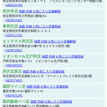
埼玉県草加市高砂２丁目７ー１ アコスショッピングセンター南館５階
：
0489205360
所沢本店
地図
詳細
お気に入り店舗解除
埼玉県所沢市小手指台5番地の4
：
0429031481
東所沢店
地図
詳細
お気に入り店舗登録
埼玉県所沢市東所沢和田３-１２-１
：
0429511545
エミテラス所沢店
地図
詳細
お気に入り店舗解除
埼玉県所沢市東住吉10番1号 エミテラス所沢 3階
：
0429033001
イオンモール北戸田店
地図
詳細
お気に入り店舗登録
戸田市美女木東1ｰ3‐1 イオンモール北戸田3階
：
0484300201
所沢北原店
地図
詳細
お気に入り店舗登録
埼玉県所沢市北原町1415-1 ザ・マーケットプレイス所沢北原2階
：
0429274001
蓮田マイン店
地図
詳細
お気に入り店舗登録
蓮田市東5-8-65 蓮田マイン1F
：
0487651291
西武飯能ペペ店
地図
詳細
お気に入り店舗登録
埼玉県飯能市仲町11-21 西武飯能ペペ3階