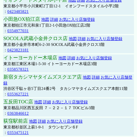
地図
詳細
お気に入り店舗登録
東京都小平市小川東町2丁目12-1 イオンフードスタイル小平2階
：
0423485821
小田急OX狛江店
地図
詳細
お気に入り店舗登録
東京都狛江市元和泉1丁目2-1小田急OX狛江店2階
：
0354977031
SOCOLA武蔵小金井クロス店
地図
詳細
お気に入り店舗登録
東京都小金井市本町6-2-30 SOCOLA武蔵小金井クロス3階
：
0423823181
イトーヨーカドー木場店
地図
詳細
お気に入り店舗登録
東京都江東区木場1-5-30 イトーヨーカドー木場店3階
：
0358578321
新宿タカシマヤタイムズスクエア店
地図
詳細
お気に入り店舗登
録
渋谷区千駄ヶ谷5丁目24番2号 タカシマヤタイムズスクエア本館11階
：
0353627221
五反田TOC店
地図
詳細
お気に入り店舗登録
東京都品川区西五反田 ７－２２－１７ TOCビル3階
：
0363846612
荻窪駅前店
地図
詳細
お気に入り店舗登録
東京都杉並区上萩1-9-1 タウンセブン６F
：
0353475121