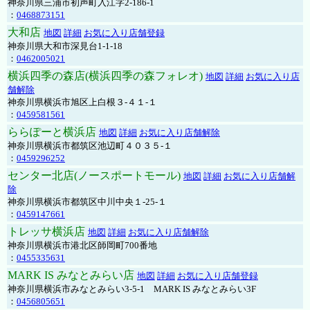
神奈川県三浦市初声町入江字2-186-1
：
0468873151
大和店
地図
詳細
お気に入り店舗登録
神奈川県大和市深見台1-1-18
：
0462005021
横浜四季の森店(横浜四季の森フォレオ)
地図
詳細
お気に入り店
舗解除
神奈川県横浜市旭区上白根３-４１-１
：
0459581561
ららぽーと横浜店
地図
詳細
お気に入り店舗解除
神奈川県横浜市都筑区池辺町４０３５-１
：
0459296252
センター北店(ノースポートモール)
地図
詳細
お気に入り店舗解
除
神奈川県横浜市都筑区中川中央１-25-１
：
0459147661
トレッサ横浜店
地図
詳細
お気に入り店舗解除
神奈川県横浜市港北区師岡町700番地
：
0455335631
MARK IS みなとみらい店
地図
詳細
お気に入り店舗登録
神奈川県横浜市みなとみらい3-5-1 MARK IS みなとみらい3F
：
0456805651