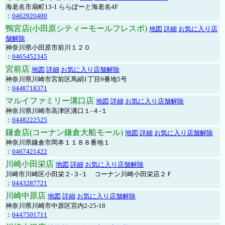
海老名市扇町13-1 ららぽーと海老名4F
：
0462920400
鴨宮店(小田原シティーモールフレスポ)
地図
詳細
お気に入り店
舗解除
神奈川県小田原市前川１２０
：
0465452345
宮前店
地図
詳細
お気に入り店舗解除
神奈川県川崎市宮前区馬絹1丁目9番地5号
：
0448718371
マルイファミリー溝口店
地図
詳細
お気に入り店舗解除
神奈川県川崎市高津区溝口１-４-１
：
0448222525
鎌倉店(コーナン鎌倉大船モール)
地図
詳細
お気に入り店舗解除
神奈川県鎌倉市岡本１１８８番地１
：
0467421422
川崎小田栄店
地図
詳細
お気に入り店舗解除
川崎市川崎区小田栄２‐３‐１ コーナン川崎小田栄店２Ｆ
：
0443287721
川崎中原店
地図
詳細
お気に入り店舗解除
神奈川県川崎市中原区宮内2-25-18
：
0447501711