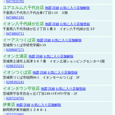
：
0477035701
ユアエルム八千代台店
地図
詳細
お気に入り店舗解除
千葉県八千代市八千代台東1丁目1-10 ３階
：
0474861191
イオン八千代緑が丘店
地図
詳細
お気に入り店舗登録
千葉県八千代市緑が丘２丁目１番３ イオン八千代緑が丘３F
：
0474804711
イーアスつくば店
地図
詳細
お気に入り店舗解除
茨城県つくば市研究学園5-19
：
0298687271
イオン土浦店
地図
詳細
お気に入り店舗解除
茨城県土浦市上高津３６７番 イオン土浦ショッピングセンター1階
：
0298355251
イオンつくば店
地図
詳細
お気に入り店舗登録
茨城県つくば市稲岡66-1 イオンモールつくば 3F
：
0298392241
イオンタウン守谷店
地図
詳細
お気に入り店舗登録
茨城県守谷市百合ヶ丘3丁目249-1ｲｵﾝﾀｳﾝ守谷・2F
：
0297210701
伊東店
地図
詳細
お気に入り店舗解除
静岡県伊東市鎌田１２８８-１
：
0557353001