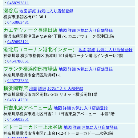
：
0458293811
瀬谷店
地図
詳細
お気に入り店舗登録
横浜市瀬谷区橋戸2-36-1
：
0453063431
カエデウォーク長津田店
地図
詳細
お気に入り店舗登録
横浜市緑区長津田みなみ台4丁目7-1 カエデウォーク長津田1階
：
0459893121
港北店（コーナン港北インター）
地図
詳細
お気に入り店舗登録
神奈川県 横浜市都筑区 折本町 191番地コーナン港北インター店2階
：
0454786851
ブランチ横浜南部市場店
地図
詳細
お気に入り店舗登録
神奈川県横浜市金沢区鳥浜町1-1
：
0457737851
横浜岡野店
地図
詳細
お気に入り店舗登録
神奈川県横浜市西区岡野2-5-18 サミット横浜岡野1階
：
0453147301
日吉東急アベニュー店
地図
詳細
お気に入り店舗登録
神奈川県横浜市港北区日吉2-1-1日吉東急アベニュー 本館3階
：
0455603351
イトーヨーカドー上永谷店
地図
詳細
お気に入り店舗登録
神奈川県横浜市港南区丸山台1-12イトーヨーカドー上永谷3階