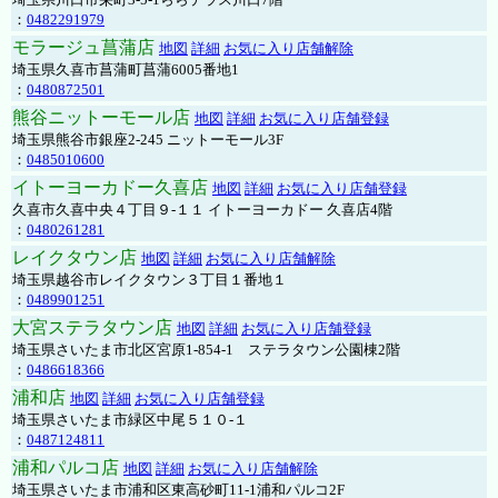
：
0482291979
モラージュ菖蒲店
地図
詳細
お気に入り店舗解除
埼玉県久喜市菖蒲町菖蒲6005番地1
：
0480872501
熊谷ニットーモール店
地図
詳細
お気に入り店舗登録
埼玉県熊谷市銀座2-245 ニットーモール3F
：
0485010600
イトーヨーカドー久喜店
地図
詳細
お気に入り店舗登録
久喜市久喜中央４丁目９-１１ イトーヨーカドー 久喜店4階
：
0480261281
レイクタウン店
地図
詳細
お気に入り店舗解除
埼玉県越谷市レイクタウン３丁目１番地１
：
0489901251
大宮ステラタウン店
地図
詳細
お気に入り店舗登録
埼玉県さいたま市北区宮原1-854-1 ステラタウン公園棟2階
：
0486618366
浦和店
地図
詳細
お気に入り店舗登録
埼玉県さいたま市緑区中尾５１０-１
：
0487124811
浦和パルコ店
地図
詳細
お気に入り店舗解除
埼玉県さいたま市浦和区東高砂町11-1浦和パルコ2F