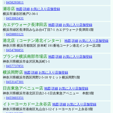
：
0458293811
瀬谷店
地図
詳細
お気に入り店舗登録
横浜市瀬谷区橋戸2-36-1
：
0453063431
カエデウォーク長津田店
地図
詳細
お気に入り店舗登録
横浜市緑区長津田みなみ台4丁目7-1 カエデウォーク長津田1階
：
0459893121
港北店（コーナン港北インター）
地図
詳細
お気に入り店舗登録
神奈川県 横浜市都筑区 折本町 191番地コーナン港北インター店2階
：
0454786851
ブランチ横浜南部市場店
地図
詳細
お気に入り店舗登録
神奈川県横浜市金沢区鳥浜町1-1
：
0457737851
横浜岡野店
地図
詳細
お気に入り店舗登録
神奈川県横浜市西区岡野2-5-18 サミット横浜岡野1階
：
0453147301
日吉東急アベニュー店
地図
詳細
お気に入り店舗登録
神奈川県横浜市港北区日吉2-1-1日吉東急アベニュー 本館3階
：
0455603351
イトーヨーカドー上永谷店
地図
詳細
お気に入り店舗登録
神奈川県横浜市港南区丸山台1-12イトーヨーカドー上永谷3階