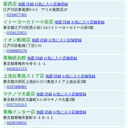
葛西店
地図
詳細
お気に入り店舗登録
江戸川区東葛西9-3-3 アリオ葛西店2F
：
0356677301
イトーヨーカドー小岩店
地図
詳細
お気に入り店舗登録
東京都江戸川区西小岩1-24-1イトーヨーカドー小岩5階
：
0356125051
イオン船堀店
地図
詳細
お気に入り店舗登録
江戸川区船堀1丁目1-51
：
0368085270
青梅統合館
地図
詳細
お気に入り店舗登録
東京都青梅市今寺５-１-１
：
0428321215
上池台東急ストア店
地図
詳細
お気に入り店舗登録
東京都大田区上池台5-23-5東急ストア上池台店2階
：
0337488081
マチノマ大森店
地図
詳細
お気に入り店舗登録
東京都大田区大森町3-1-38マチノマ大森2階
：
0357535311
青梅インター店
地図
詳細
お気に入り店舗登録
東京都青梅市新町６-１６-１１
：
0428339031