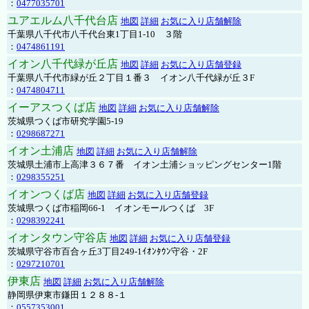
：
0477035701
ユアエルム八千代台店
地図
詳細
お気に入り店舗解除
千葉県八千代市八千代台東1丁目1-10 ３階
：
0474861191
イオン八千代緑が丘店
地図
詳細
お気に入り店舗登録
千葉県八千代市緑が丘２丁目１番３ イオン八千代緑が丘３F
：
0474804711
イーアスつくば店
地図
詳細
お気に入り店舗解除
茨城県つくば市研究学園5-19
：
0298687271
イオン土浦店
地図
詳細
お気に入り店舗解除
茨城県土浦市上高津３６７番 イオン土浦ショッピングセンター1階
：
0298355251
イオンつくば店
地図
詳細
お気に入り店舗登録
茨城県つくば市稲岡66-1 イオンモールつくば 3F
：
0298392241
イオンタウン守谷店
地図
詳細
お気に入り店舗登録
茨城県守谷市百合ヶ丘3丁目249-1ｲｵﾝﾀｳﾝ守谷・2F
：
0297210701
伊東店
地図
詳細
お気に入り店舗解除
静岡県伊東市鎌田１２８８-１
：
0557353001