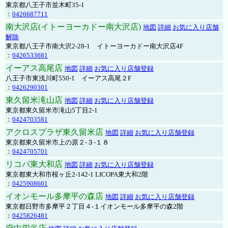
東京都八王子市並木町35-1
：
0426687711
南大沢店(イトーヨーカドー南大沢店)
地図
詳細
お気に入り店舗
解除
東京都八王子市南大沢2-28-1 イトーヨーカドー南大沢店4F
：
0426533681
イーアス高尾店
地図
詳細
お気に入り店舗登録
八王子市東浅川町550-1 イーアス高尾２F
：
0426290301
東久留米滝山店
地図
詳細
お気に入り店舗登録
東京都東久留米市滝山5丁目2-1
：
0424703581
アクロスプラザ東久留米店
地図
詳細
お気に入り店舗登録
東京都東久留米市上の原２-３-１８
：
0424705701
リコパ東大和店
地図
詳細
お気に入り店舗登録
東京都東大和市桜ヶ丘2-142-1 LICOPA東大和2階
：
0425908601
イオンモール多摩平の森店
地図
詳細
お気に入り店舗登録
東京都日野市多摩平２丁目４-１イオンモール多摩平の森2階
：
0425826481