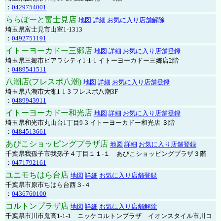
：
0429754001
ららぽーと富士見店
地図
詳細
お気に入り店舗解除
埼玉県富士見市山室1-1313
：
0492751191
イトーヨーカドー三郷店
地図
詳細
お気に入り店舗登録
埼玉県三郷市ピアラシティ1-1-1 イトーヨーカドー三郷店2階
：
0489541511
八潮店(フレスポ八潮)
地図
詳細
お気に入り店舗登録
埼玉県八潮市大瀬1-1-3 フレスポ八潮3F
：
0489943911
イトーヨーカドー和光店
地図
詳細
お気に入り店舗登録
埼玉県和光市丸山台1丁目9-3 イトーヨーカドー和光店 ３階
：
0484513661
あびこショッピングプラザ店
地図
詳細
お気に入り店舗登録
千葉県我孫子市我孫子４丁目１１-１ あびこショッピングプラザ３階
：
0471792161
ユニモちはら台店
地図
詳細
お気に入り店舗登録
千葉県市原市ちはら台西３-４
：
0436760100
コルトンプラザ店
地図
詳細
お気に入り店舗解除
千葉県市川市鬼高1-1-1 ニッケコルトンプラザ イオンスタイル市川コ