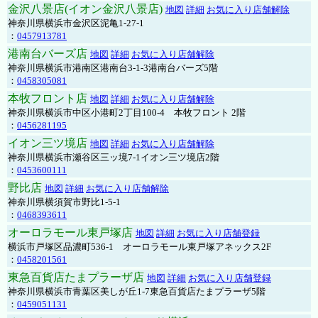
金沢八景店(イオン金沢八景店)
地図
詳細
お気に入り店舗解除
神奈川県横浜市金沢区泥亀1-27-1
：
0457913781
港南台バーズ店
地図
詳細
お気に入り店舗解除
神奈川県横浜市港南区港南台3-1-3港南台バーズ5階
：
0458305081
本牧フロント店
地図
詳細
お気に入り店舗解除
神奈川県横浜市中区小港町2丁目100-4 本牧フロント 2階
：
0456281195
イオン三ツ境店
地図
詳細
お気に入り店舗解除
神奈川県横浜市瀬谷区三ッ境7-1イオン三ツ境店2階
：
0453600111
野比店
地図
詳細
お気に入り店舗解除
神奈川県横須賀市野比1-5-1
：
0468393611
オーロラモール東戸塚店
地図
詳細
お気に入り店舗登録
横浜市戸塚区品濃町536-1 オーロラモール東戸塚アネックス2F
：
0458201561
東急百貨店たまプラーザ店
地図
詳細
お気に入り店舗登録
神奈川県横浜市青葉区美しが丘1-7東急百貨店たまプラーザ5階
：
0459051131