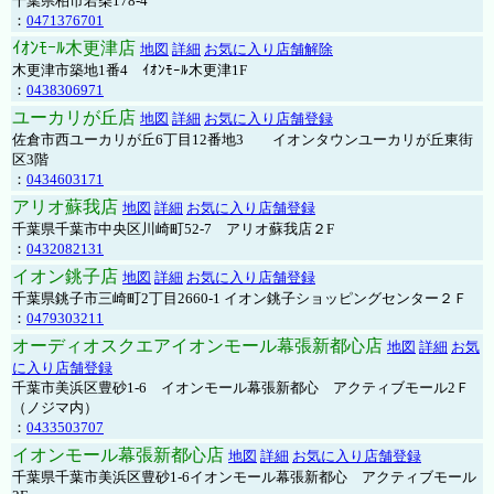
千葉県柏市若柴178-4
：
0471376701
ｲｵﾝﾓｰﾙ木更津店
地図
詳細
お気に入り店舗解除
木更津市築地1番4 ｲｵﾝﾓｰﾙ木更津1F
：
0438306971
ユーカリが丘店
地図
詳細
お気に入り店舗登録
佐倉市西ユーカリが丘6丁目12番地3 イオンタウンユーカリが丘東街
区3階
：
0434603171
アリオ蘇我店
地図
詳細
お気に入り店舗登録
千葉県千葉市中央区川崎町52-7 アリオ蘇我店２F
：
0432082131
イオン銚子店
地図
詳細
お気に入り店舗登録
千葉県銚子市三崎町2丁目2660-1 イオン銚子ショッピングセンター２Ｆ
：
0479303211
オーディオスクエアイオンモール幕張新都心店
地図
詳細
お気
に入り店舗登録
千葉市美浜区豊砂1-6 イオンモール幕張新都心 アクティブモール2Ｆ
（ノジマ内）
：
0433503707
イオンモール幕張新都心店
地図
詳細
お気に入り店舗登録
千葉県千葉市美浜区豊砂1-6イオンモール幕張新都心 アクティブモール