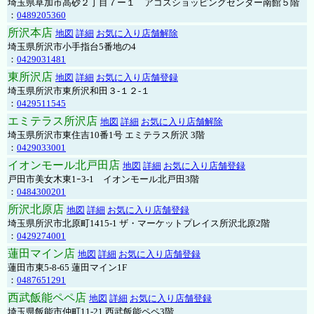
埼玉県草加市高砂２丁目７ー１ アコスショッピングセンター南館５階
：
0489205360
所沢本店
地図
詳細
お気に入り店舗解除
埼玉県所沢市小手指台5番地の4
：
0429031481
東所沢店
地図
詳細
お気に入り店舗登録
埼玉県所沢市東所沢和田３-１２-１
：
0429511545
エミテラス所沢店
地図
詳細
お気に入り店舗解除
埼玉県所沢市東住吉10番1号 エミテラス所沢 3階
：
0429033001
イオンモール北戸田店
地図
詳細
お気に入り店舗登録
戸田市美女木東1ｰ3‐1 イオンモール北戸田3階
：
0484300201
所沢北原店
地図
詳細
お気に入り店舗登録
埼玉県所沢市北原町1415-1 ザ・マーケットプレイス所沢北原2階
：
0429274001
蓮田マイン店
地図
詳細
お気に入り店舗登録
蓮田市東5-8-65 蓮田マイン1F
：
0487651291
西武飯能ペペ店
地図
詳細
お気に入り店舗登録
埼玉県飯能市仲町11-21 西武飯能ペペ3階