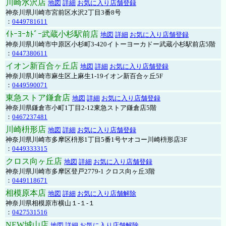
川崎水沢店
地図
詳細
お気に入り店舗登録
神奈川県川崎市宮前区水沢2丁目3番8号
：
0449781611
ｲﾄｰﾖｰｶﾄﾞｰ武蔵小杉駅前店
地図
詳細
お気に入り店舗登録
神奈川県川崎市中原区小杉町3-420イトーヨーカドー武蔵小杉駅前店5階
：
0447380611
イオン新百合ヶ丘店
地図
詳細
お気に入り店舗登録
神奈川県川崎市麻生区上麻生1-19イオン新百合ヶ丘5F
：
0449590071
東急ストア鎌倉店
地図
詳細
お気に入り店舗登録
神奈川県鎌倉市小町1丁目2-12東急ストア鎌倉店5階
：
0467237481
川崎枡形店
地図
詳細
お気に入り店舗登録
神奈川県川崎市多摩区枡形1丁目5番1号ヤオコー川崎枡形店3F
：
0449333315
クロス向ヶ丘店
地図
詳細
お気に入り店舗登録
神奈川県川崎市多摩区登戸2779-1 クロス向ヶ丘3階
：
0449118671
相模原本店
地図
詳細
お気に入り店舗解除
神奈川県相模原市横山１-１-１
：
0427531516
NEW城山店
地図
詳細
お気に入り店舗解除