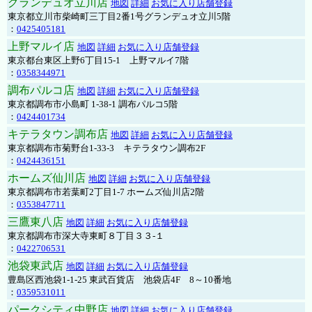
グランデュオ立川店
地図
詳細
お気に入り店舗登録
東京都立川市柴崎町三丁目2番1号グランデュオ立川5階
：
0425405181
上野マルイ店
地図
詳細
お気に入り店舗登録
東京都台東区上野6丁目15-1 上野マルイ7階
：
0358344971
調布パルコ店
地図
詳細
お気に入り店舗登録
東京都調布市小島町 1-38-1 調布パルコ5階
：
0424401734
キテラタウン調布店
地図
詳細
お気に入り店舗登録
東京都調布市菊野台1-33-3 キテラタウン調布2F
：
0424436151
ホームズ仙川店
地図
詳細
お気に入り店舗登録
東京都調布市若葉町2丁目1-7 ホームズ仙川店2階
：
0353847711
三鷹東八店
地図
詳細
お気に入り店舗登録
東京都調布市深大寺東町８丁目３３-１
：
0422706531
池袋東武店
地図
詳細
お気に入り店舗登録
豊島区西池袋1-1-25 東武百貨店 池袋店4F 8～10番地
：
0359531011
パークシティ中野店
地図
詳細
お気に入り店舗登録