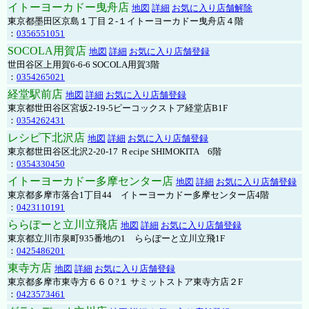
イトーヨーカドー曳舟店
地図
詳細
お気に入り店舗解除
東京都墨田区京島１丁目２-１イトーヨーカドー曳舟店４階
：
0356551051
SOCOLA用賀店
地図
詳細
お気に入り店舗登録
世田谷区上用賀6-6-6 SOCOLA用賀3階
：
0354265021
経堂駅前店
地図
詳細
お気に入り店舗登録
東京都世田谷区宮坂2-19-5ピーコックストア経堂店B1F
：
0354262431
レシピ下北沢店
地図
詳細
お気に入り店舗登録
東京都世田谷区北沢2-20-17 Ｒecipe SHIMOKITA 6階
：
0354330450
イトーヨーカドー多摩センター店
地図
詳細
お気に入り店舗登録
東京都多摩市落合1丁目44 イトーヨーカドー多摩センター店4階
：
0423110191
ららぽーと立川立飛店
地図
詳細
お気に入り店舗登録
東京都立川市泉町935番地の1 ららぽーと立川立飛1F
：
0425486201
東寺方店
地図
詳細
お気に入り店舗登録
東京都多摩市東寺方６６０?１ サミットストア東寺方店２F
：
0423573461