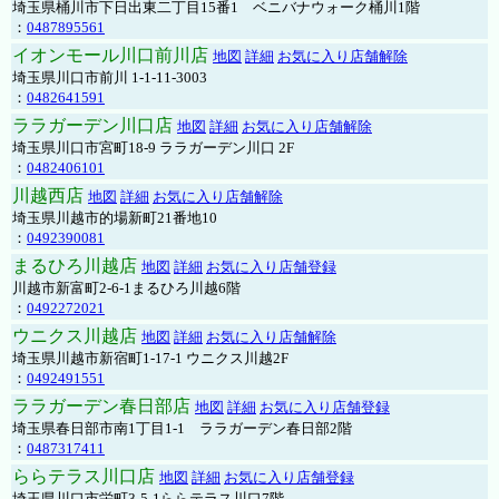
埼玉県桶川市下日出東二丁目15番1 ベニバナウォーク桶川1階
：
0487895561
イオンモール川口前川店
地図
詳細
お気に入り店舗解除
埼玉県川口市前川 1-1-11-3003
：
0482641591
ララガーデン川口店
地図
詳細
お気に入り店舗解除
埼玉県川口市宮町18-9 ララガーデン川口 2F
：
0482406101
川越西店
地図
詳細
お気に入り店舗解除
埼玉県川越市的場新町21番地10
：
0492390081
まるひろ川越店
地図
詳細
お気に入り店舗登録
川越市新富町2-6-1まるひろ川越6階
：
0492272021
ウニクス川越店
地図
詳細
お気に入り店舗解除
埼玉県川越市新宿町1-17-1 ウニクス川越2F
：
0492491551
ララガーデン春日部店
地図
詳細
お気に入り店舗登録
埼玉県春日部市南1丁目1-1 ララガーデン春日部2階
：
0487317411
ららテラス川口店
地図
詳細
お気に入り店舗登録
埼玉県川口市栄町3-5-1ららテラス川口7階