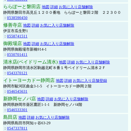
ららぽーと磐田店
地図
詳細
お気に入り店舗解除
静岡県磐田市高見丘１２００番地 ららぽーと磐田２階 ２２３００
：
0538590450
修善寺店
地図
詳細
お気に入り店舗解除
伊豆市瓜生野1
：
0558741511
御殿場店
地図
詳細
お気に入り店舗解除
静岡県御殿場市新橋914-1
：
0550701411
清水店(ベイドリーム清水)
地図
詳細
お気に入り店舗解除
静岡県静岡市清水区駒越北町８番１号ベイドリーム清水２Ｆ
：
0543370121
イトーヨーカドー静岡店
地図
詳細
お気に入り店舗登録
静岡市駿河区曲金3-1-5 イトーヨーカドー静岡２階
：
0546545631
新静岡セノバ店
地図
詳細
お気に入り店舗解除
静岡県静岡市葵区鷹匠1-1-1 新静岡セノバ4階
：
0546533301
島田店
地図
詳細
お気に入り店舗解除
静岡県島田市阿知ヶ谷63-29
：
0547337811