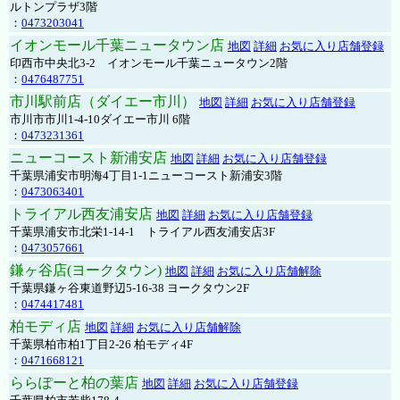
ルトンプラザ3階
：
0473203041
イオンモール千葉ニュータウン店
地図
詳細
お気に入り店舗登録
印西市中央北3-2 イオンモール千葉ニュータウン2階
：
0476487751
市川駅前店（ダイエー市川）
地図
詳細
お気に入り店舗登録
市川市市川1-4-10ダイエー市川 6階
：
0473231361
ニューコースト新浦安店
地図
詳細
お気に入り店舗登録
千葉県浦安市明海4丁目1-1ニューコースト新浦安3階
：
0473063401
トライアル西友浦安店
地図
詳細
お気に入り店舗登録
千葉県浦安市北栄1-14-1 トライアル西友浦安店3F
：
0473057661
鎌ヶ谷店(ヨークタウン)
地図
詳細
お気に入り店舗解除
千葉県鎌ヶ谷東道野辺5-16-38 ヨークタウン2F
：
0474417481
柏モディ店
地図
詳細
お気に入り店舗解除
千葉県柏市柏1丁目2-26 柏モディ4F
：
0471668121
ららぽーと柏の葉店
地図
詳細
お気に入り店舗登録