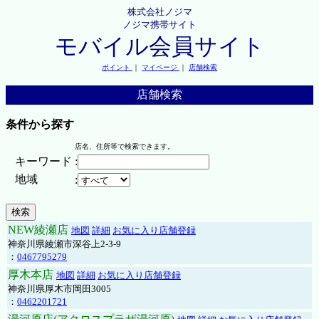
株式会社ノジマ
ノジマ携帯サイト
モバイル会員サイト
ポイント
｜
マイページ
｜
店舗検索
店舗検索
条件から探す
店名、住所等で検索できます。
キーワード
:
地域
:
NEW綾瀬店
地図
詳細
お気に入り店舗登録
神奈川県綾瀬市深谷上2-3-9
：
0467795279
厚木本店
地図
詳細
お気に入り店舗登録
神奈川県厚木市岡田3005
：
0462201721