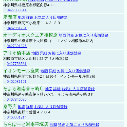
神奈川県相模原市緑区向原4-2-3
：
0427830611
座間店
地図
詳細
お気に入り店舗解除
神奈川県座間市小松原１-４３-２３
：
0462981701
オーディオスクエア相模原
地図
詳細
お気に入り店舗登録
神奈川県相模原市中央区横山1-1-1 ノジマ相模原本店内
：
0427301326
アリオ橋本店
地図
詳細
お気に入り店舗登録
相模原市緑区大山町1-22 アリオ橋本2階
：
0427758531
イオンモール座間
地図
詳細
お気に入り店舗登録
神奈川県座間市広野台2丁目10-4 イオンモール座間3階
：
0462981161
そよら湘南茅ヶ崎店
地図
詳細
お気に入り店舗登録
神奈川県茅ヶ崎市茅ヶ崎2‐7‐71 そよら湘南茅ヶ崎３F
：
0467846080
秦野店
地図
詳細
お気に入り店舗登録
神奈川県秦野市曽屋４７８４
：
0463831214
ららぽーと湘南平塚店
地図
詳細
お気に入り店舗登録