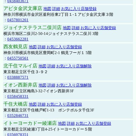
：
0458403671
アピタ金沢文庫店
地図
詳細
お気に入り店舗登録
神奈川県横浜市金沢区釜利谷東2丁目１-１アピタ金沢文庫３階
：
0457801261
ジョイナステラス二俣川店
地図
詳細
お気に入り店舗登録
横浜市旭区二俣川2-50-14ジョイナステラス二俣川 3階
：
0453662281
西友鶴見店
地図
詳細
お気に入り店舗登録
神奈川県横浜市鶴見区豊岡町2-1 鶴見フーガ１ 5階
：
0455750561
北千住マルイ店
地図
詳細
お気に入り店舗解除
東京都足立区千住３-９２
：
0338887571
イオン西新井店
地図
詳細
お気に入り店舗解除
東京都足立区梅島3-32-7イオン西新井3F
：
0358458331
千住大橋店
地図
詳細
お気に入り店舗登録
東京都足立区千住橋戸町1-13 ポンテポルタ千住3F
：
0352846731
イトーヨーカドー綾瀬店
地図
詳細
お気に入り店舗登録
東京都足立区綾瀬3丁目4-25イトーヨーカドー５階
：
0356978351