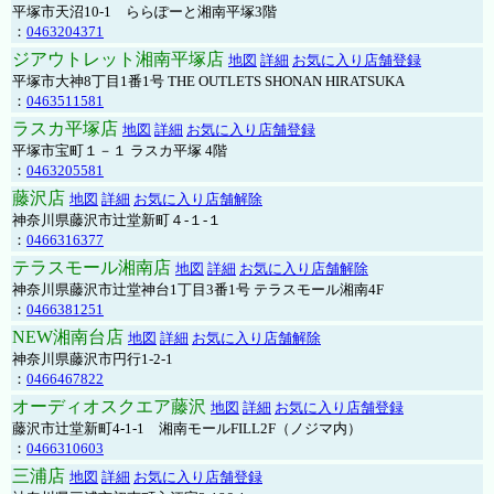
平塚市天沼10-1 ららぽーと湘南平塚3階
：
0463204371
ジアウトレット湘南平塚店
地図
詳細
お気に入り店舗登録
平塚市大神8丁目1番1号 THE OUTLETS SHONAN HIRATSUKA
：
0463511581
ラスカ平塚店
地図
詳細
お気に入り店舗登録
平塚市宝町１－１ ラスカ平塚 4階
：
0463205581
藤沢店
地図
詳細
お気に入り店舗解除
神奈川県藤沢市辻堂新町４-１-１
：
0466316377
テラスモール湘南店
地図
詳細
お気に入り店舗解除
神奈川県藤沢市辻堂神台1丁目3番1号 テラスモール湘南4F
：
0466381251
NEW湘南台店
地図
詳細
お気に入り店舗解除
神奈川県藤沢市円行1-2-1
：
0466467822
オーディオスクエア藤沢
地図
詳細
お気に入り店舗登録
藤沢市辻堂新町4-1-1 湘南モールFILL2F（ノジマ内）
：
0466310603
三浦店
地図
詳細
お気に入り店舗登録