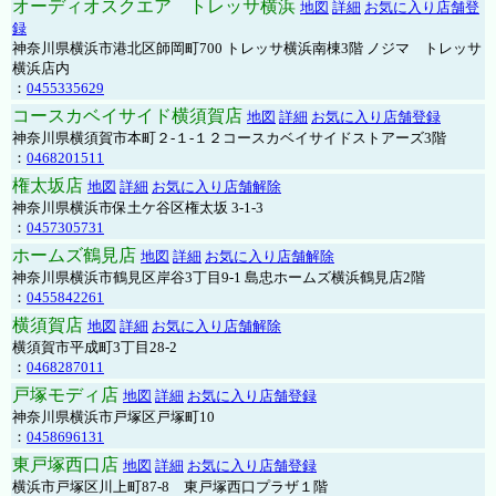
オーディオスクエア トレッサ横浜
地図
詳細
お気に入り店舗登
録
神奈川県横浜市港北区師岡町700 トレッサ横浜南棟3階 ノジマ トレッサ
横浜店内
：
0455335629
コースカベイサイド横須賀店
地図
詳細
お気に入り店舗登録
神奈川県横須賀市本町２-１-１２コースカベイサイドストアーズ3階
：
0468201511
権太坂店
地図
詳細
お気に入り店舗解除
神奈川県横浜市保土ケ谷区権太坂 3-1-3
：
0457305731
ホームズ鶴見店
地図
詳細
お気に入り店舗解除
神奈川県横浜市鶴見区岸谷3丁目9-1 島忠ホームズ横浜鶴見店2階
：
0455842261
横須賀店
地図
詳細
お気に入り店舗解除
横須賀市平成町3丁目28-2
：
0468287011
戸塚モディ店
地図
詳細
お気に入り店舗登録
神奈川県横浜市戸塚区戸塚町10
：
0458696131
東戸塚西口店
地図
詳細
お気に入り店舗登録
横浜市戸塚区川上町87-8 東戸塚西口プラザ１階