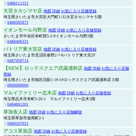
：
0488111351
大宮タカシマヤ店
地図
詳細
お気に入り店舗登録
埼玉県さいたま市大宮区大門町1-32大宮タカシマヤ５階
：
0486585871
イオンモール与野店
地図
詳細
お気に入り店舗登録
さいたま市中央区本町西5-2-9イオンモール与野2階
：
0488406331
パトリア東大宮店
地図
詳細
お気に入り店舗登録
埼玉県さいたま市見沼区春野2-7-8パトリア東大宮2F
：
0487959714
【NEW】ロッテスクエア武蔵浦和店
地図
詳細
お気に入り店舗
登録
埼玉県さいたま市南区沼影1-19-19ロッテスクエア武蔵浦和店３階
：
0000000000
マルイファミリー志木店
地図
詳細
お気に入り店舗登録
埼玉県志木市本町5-26-1 マルイファミリー志木5階
：
0484861201
草加舎人店
地図
詳細
お気に入り店舗解除
埼玉県草加市遊馬町2-1
：
0489267051
アコス草加店
地図
詳細
お気に入り店舗登録