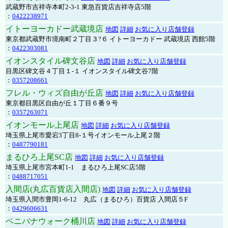
武蔵野市吉祥寺本町2-3-1 東急百貨店吉祥寺店5階
：
0422238971
イトーヨーカドー武蔵境店
地図
詳細
お気に入り店舗登録
東京都武蔵野市境南町２丁目３?６ イトーヨーカドー 武蔵境店 西館5階
：
0422303081
イオンスタイル碑文谷店
地図
詳細
お気に入り店舗登録
目黒区碑文谷４丁目１-１ イオンスタイル碑文谷7階
：
0357208661
フレル・ウィズ自由が丘店
地図
詳細
お気に入り店舗登録
東京都目黒区自由が丘１丁目６番９号
：
0357263071
イオンモール上尾店
地図
詳細
お気に入り店舗登録
埼玉県上尾市愛宕3丁目8-１号イオンモール上尾２階
：
0487790181
まるひろ上尾SC店
地図
詳細
お気に入り店舗登録
埼玉県上尾市宮本町1-1 まるひろ上尾SC店5階
：
0488717051
入間店(丸広百貨店入間店)
地図
詳細
お気に入り店舗登録
埼玉県入間市豊岡1-6-12 丸広（まるひろ）百貨店 入間店５F
：
0429606631
ベニバナウォーク桶川店
地図
詳細
お気に入り店舗登録