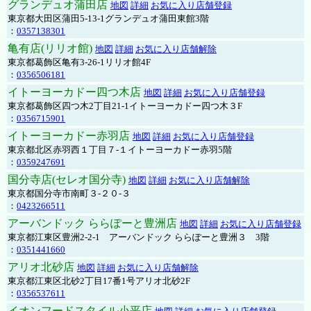
グランデュオ蒲田店
地図
詳細
お気に入り店舗登録
東京都大田区蒲田5-13-1グランデュオ蒲田東館3階
：
0357138301
亀有店(リリオ館)
地図
詳細
お気に入り店舗解除
東京都葛飾区亀有3-26-1リリオ館4F
：
0356506181
イトーヨーカドー四つ木店
地図
詳細
お気に入り店舗登録
東京都葛飾区四つ木2丁目21-1イトーヨーカドー四つ木３F
：
0356715901
イトーヨーカドー赤羽店
地図
詳細
お気に入り店舗登録
東京都北区赤羽西１丁目７-１イトーヨーカドー赤羽5階
：
0359247691
国分寺店(セレオ国分寺)
地図
詳細
お気に入り店舗解除
東京都国分寺市南町３-２０-３
：
0423266511
アーバンドック ららぽーと豊洲店
地図
詳細
お気に入り店舗登録
東京都江東区豊洲2-2-1 アーバンドック ららぽーと豊洲３ 3階
：
0351441660
アリオ北砂店
地図
詳細
お気に入り店舗解除
東京都江東区北砂2丁目17番1号アリオ北砂2F
：
0356537611
イオンフードスタイル小平店