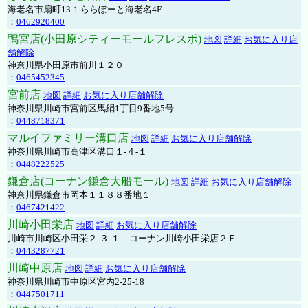
海老名市扇町13-1 ららぽーと海老名4F
：
0462920400
鴨宮店(小田原シティーモールフレスポ)
地図
詳細
お気に入り店
舗解除
神奈川県小田原市前川１２０
：
0465452345
宮前店
地図
詳細
お気に入り店舗解除
神奈川県川崎市宮前区馬絹1丁目9番地5号
：
0448718371
マルイファミリー溝口店
地図
詳細
お気に入り店舗解除
神奈川県川崎市高津区溝口１-４-１
：
0448222525
鎌倉店(コーナン鎌倉大船モール)
地図
詳細
お気に入り店舗解除
神奈川県鎌倉市岡本１１８８番地１
：
0467421422
川崎小田栄店
地図
詳細
お気に入り店舗解除
川崎市川崎区小田栄２‐３‐１ コーナン川崎小田栄店２Ｆ
：
0443287721
川崎中原店
地図
詳細
お気に入り店舗解除
神奈川県川崎市中原区宮内2-25-18
：
0447501711