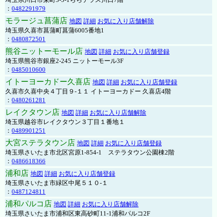
：
0482291979
モラージュ菖蒲店
地図
詳細
お気に入り店舗解除
埼玉県久喜市菖蒲町菖蒲6005番地1
：
0480872501
熊谷ニットーモール店
地図
詳細
お気に入り店舗登録
埼玉県熊谷市銀座2-245 ニットーモール3F
：
0485010600
イトーヨーカドー久喜店
地図
詳細
お気に入り店舗登録
久喜市久喜中央４丁目９-１１ イトーヨーカドー 久喜店4階
：
0480261281
レイクタウン店
地図
詳細
お気に入り店舗解除
埼玉県越谷市レイクタウン３丁目１番地１
：
0489901251
大宮ステラタウン店
地図
詳細
お気に入り店舗登録
埼玉県さいたま市北区宮原1-854-1 ステラタウン公園棟2階
：
0486618366
浦和店
地図
詳細
お気に入り店舗登録
埼玉県さいたま市緑区中尾５１０-１
：
0487124811
浦和パルコ店
地図
詳細
お気に入り店舗解除
埼玉県さいたま市浦和区東高砂町11-1浦和パルコ2F