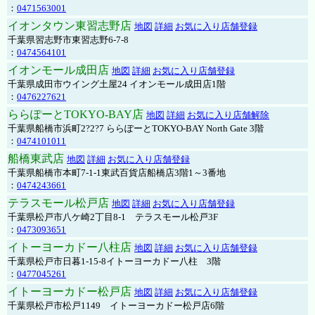
：
0471563001
イオンタウン東習志野店
地図
詳細
お気に入り店舗登録
千葉県習志野市東習志野6-7-8
：
0474564101
イオンモール成田店
地図
詳細
お気に入り店舗登録
千葉県成田市ウイング土屋24 イオンモール成田店1階
：
0476227621
ららぽーとTOKYO-BAY店
地図
詳細
お気に入り店舗解除
千葉県船橋市浜町2?2?7 ららぽーとTOKYO-BAY North Gate 3階
：
0474101011
船橋東武店
地図
詳細
お気に入り店舗登録
千葉県船橋市本町7-1-1東武百貨店船橋店3階1～3番地
：
0474243661
テラスモール松戸店
地図
詳細
お気に入り店舗登録
千葉県松戸市八ケ崎2丁目8-1 テラスモール松戸3F
：
0473093651
イトーヨーカドー八柱店
地図
詳細
お気に入り店舗登録
千葉県松戸市日暮1-15-8イトーヨーカドー八柱 3階
：
0477045261
イトーヨーカドー松戸店
地図
詳細
お気に入り店舗登録
千葉県松戸市松戸1149 イトーヨーカドー松戸店6階