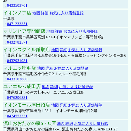
2F
：
0433503701
イオンノア店
地図
詳細
お気に入り店舗登録
千葉県
：
0471233351
マリンピア専門館店
地図
詳細
お気に入り店舗登録
千葉県千葉市美浜区高洲3-21-1イオンマリンピア専門館1階
：
0432782571
イオンスタイル鎌取店
地図
詳細
お気に入り店舗登録
千葉県千葉市緑区おゆみ野3-16-1ゆみ～る鎌取ショッピングセンター3階
：
0432931931
マルエツ稲毛店
地図
詳細
お気に入り店舗登録
千葉県千葉市稲毛区小仲台7-2-1マルエツ稲毛3階
：
0433103860
ユアエルム成田店
地図
詳細
お気に入り店舗登録
千葉県成田市公津の杜4-5-3 ユアエルム成田3F
：
0476296831
イオンモール津田沼店
地図
詳細
お気に入り店舗解除
千葉県習志野市津田沼1-23-1 イオンモール津田沼２階
：
0474557331
流山おおたかの森S・C店
地図
詳細
お気に入り店舗解除
千葉県流山市おおたかの森南1-5-1 流山おおたかの森SC ANNEX1 2F