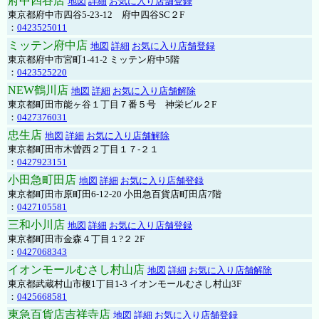
府中四谷店
地図
詳細
お気に入り店舗登録
東京都府中市四谷5-23-12 府中四谷SC２F
：
0423525011
ミッテン府中店
地図
詳細
お気に入り店舗登録
東京都府中市宮町1-41-2 ミッテン府中5階
：
0423525220
NEW鶴川店
地図
詳細
お気に入り店舗解除
東京都町田市能ヶ谷１丁目７番５号 神栄ビル２F
：
0427376031
忠生店
地図
詳細
お気に入り店舗解除
東京都町田市木曽西２丁目１７-２１
：
0427923151
小田急町田店
地図
詳細
お気に入り店舗登録
東京都町田市原町田6-12-20 小田急百貨店町田店7階
：
0427105581
三和小川店
地図
詳細
お気に入り店舗登録
東京都町田市金森４丁目１?２ 2F
：
0427068343
イオンモールむさし村山店
地図
詳細
お気に入り店舗解除
東京都武蔵村山市榎1丁目1-3 イオンモールむさし村山3F
：
0425668581
東急百貨店吉祥寺店
地図
詳細
お気に入り店舗登録