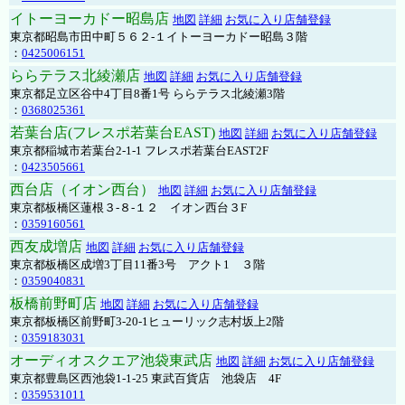
イトーヨーカドー昭島店
地図
詳細
お気に入り店舗登録
東京都昭島市田中町５６２-１イトーヨーカドー昭島３階
：
0425006151
ららテラス北綾瀬店
地図
詳細
お気に入り店舗登録
東京都足立区谷中4丁目8番1号 ららテラス北綾瀬3階
：
0368025361
若葉台店(フレスポ若葉台EAST)
地図
詳細
お気に入り店舗登録
東京都稲城市若葉台2-1-1 フレスポ若葉台EAST2F
：
0423505661
西台店（イオン西台）
地図
詳細
お気に入り店舗登録
東京都板橋区蓮根３-８-１２ イオン西台３F
：
0359160561
西友成増店
地図
詳細
お気に入り店舗登録
東京都板橋区成増3丁目11番3号 アクト1 ３階
：
0359040831
板橋前野町店
地図
詳細
お気に入り店舗登録
東京都板橋区前野町3-20-1ヒューリック志村坂上2階
：
0359183031
オーディオスクエア池袋東武店
地図
詳細
お気に入り店舗登録
東京都豊島区西池袋1-1-25 東武百貨店 池袋店 4F
：
0359531011