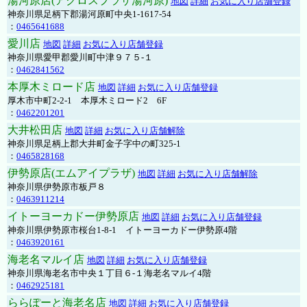
湯河原店(アクロスプラザ湯河原)
地図
詳細
お気に入り店舗登録
神奈川県足柄下郡湯河原町中央1-1617-54
：
0465641688
愛川店
地図
詳細
お気に入り店舗登録
神奈川県愛甲郡愛川町中津９７５-１
：
0462841562
本厚木ミロード店
地図
詳細
お気に入り店舗登録
厚木市中町2-2-1 本厚木ミロード2 6F
：
0462201201
大井松田店
地図
詳細
お気に入り店舗解除
神奈川県足柄上郡大井町金子字中の町325-1
：
0465828168
伊勢原店(エムアイプラザ)
地図
詳細
お気に入り店舗解除
神奈川県伊勢原市板戸８
：
0463911214
イトーヨーカドー伊勢原店
地図
詳細
お気に入り店舗登録
神奈川県伊勢原市桜台1-8-1 イトーヨーカドー伊勢原4階
：
0463920161
海老名マルイ店
地図
詳細
お気に入り店舗登録
神奈川県海老名市中央１丁目６-１海老名マルイ4階
：
0462925181
ららぽーと海老名店
地図
詳細
お気に入り店舗登録