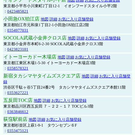
地図
詳細
お気に入り店舗登録
東京都小平市小川東町2丁目12-1 イオンフードスタイル小平2階
：
0423485821
小田急OX狛江店
地図
詳細
お気に入り店舗登録
東京都狛江市元和泉1丁目2-1小田急OX狛江店2階
：
0354977031
SOCOLA武蔵小金井クロス店
地図
詳細
お気に入り店舗登録
東京都小金井市本町6-2-30 SOCOLA武蔵小金井クロス3階
：
0423823181
イトーヨーカドー木場店
地図
詳細
お気に入り店舗登録
東京都江東区木場1-5-30 イトーヨーカドー木場店3階
：
0358578321
新宿タカシマヤタイムズスクエア店
地図
詳細
お気に入り店舗登
録
渋谷区千駄ヶ谷5丁目24番2号 タカシマヤタイムズスクエア本館11階
：
0353627221
五反田TOC店
地図
詳細
お気に入り店舗登録
東京都品川区西五反田 ７－２２－１７ TOCビル3階
：
0363846612
荻窪駅前店
地図
詳細
お気に入り店舗登録
東京都杉並区上萩1-9-1 タウンセブン６F
：
0353475121