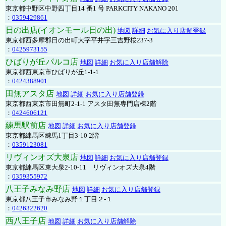
東京都中野区中野四丁目14 番1 号 PARKCITY NAKANO 201
：
0359429861
日の出店(イオンモール日の出)
地図
詳細
お気に入り店舗登録
東京都西多摩郡日の出町大字平井字三吉野桜237-3
：
0425973155
ひばりが丘パルコ店
地図
詳細
お気に入り店舗解除
東京都西東京市ひばりが丘1-1-1
：
0424388901
田無アスタ店
地図
詳細
お気に入り店舗登録
東京都西東京市田無町2-1-1 アスタ田無専門店棟2階
：
0424606121
練馬駅前店
地図
詳細
お気に入り店舗登録
東京都練馬区練馬1丁目3-10 2階
：
0359123081
リヴィンオズ大泉店
地図
詳細
お気に入り店舗登録
東京都練馬区東大泉2-10-11 リヴィンオズ大泉4階
：
0359355972
八王子みなみ野店
地図
詳細
お気に入り店舗登録
東京都八王子市みなみ野１丁目２-１
：
0426322620
西八王子店
地図
詳細
お気に入り店舗解除