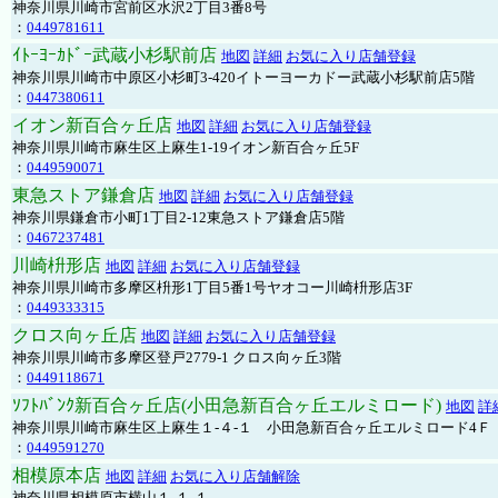
神奈川県川崎市宮前区水沢2丁目3番8号
：
0449781611
ｲﾄｰﾖｰｶﾄﾞｰ武蔵小杉駅前店
地図
詳細
お気に入り店舗登録
神奈川県川崎市中原区小杉町3-420イトーヨーカドー武蔵小杉駅前店5階
：
0447380611
イオン新百合ヶ丘店
地図
詳細
お気に入り店舗登録
神奈川県川崎市麻生区上麻生1-19イオン新百合ヶ丘5F
：
0449590071
東急ストア鎌倉店
地図
詳細
お気に入り店舗登録
神奈川県鎌倉市小町1丁目2-12東急ストア鎌倉店5階
：
0467237481
川崎枡形店
地図
詳細
お気に入り店舗登録
神奈川県川崎市多摩区枡形1丁目5番1号ヤオコー川崎枡形店3F
：
0449333315
クロス向ヶ丘店
地図
詳細
お気に入り店舗登録
神奈川県川崎市多摩区登戸2779-1 クロス向ヶ丘3階
：
0449118671
ｿﾌﾄﾊﾞﾝｸ新百合ヶ丘店(小田急新百合ヶ丘エルミロード)
地図
詳
神奈川県川崎市麻生区上麻生１-４-１ 小田急新百合ヶ丘エルミロード4Ｆ
：
0449591270
相模原本店
地図
詳細
お気に入り店舗解除
神奈川県相模原市横山１-１-１