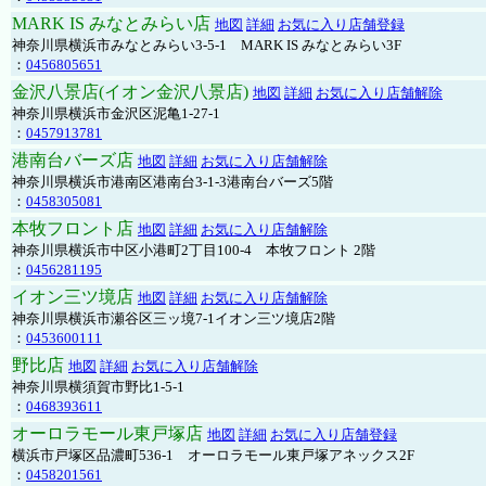
MARK IS みなとみらい店
地図
詳細
お気に入り店舗登録
神奈川県横浜市みなとみらい3-5-1 MARK IS みなとみらい3F
：
0456805651
金沢八景店(イオン金沢八景店)
地図
詳細
お気に入り店舗解除
神奈川県横浜市金沢区泥亀1-27-1
：
0457913781
港南台バーズ店
地図
詳細
お気に入り店舗解除
神奈川県横浜市港南区港南台3-1-3港南台バーズ5階
：
0458305081
本牧フロント店
地図
詳細
お気に入り店舗解除
神奈川県横浜市中区小港町2丁目100-4 本牧フロント 2階
：
0456281195
イオン三ツ境店
地図
詳細
お気に入り店舗解除
神奈川県横浜市瀬谷区三ッ境7-1イオン三ツ境店2階
：
0453600111
野比店
地図
詳細
お気に入り店舗解除
神奈川県横須賀市野比1-5-1
：
0468393611
オーロラモール東戸塚店
地図
詳細
お気に入り店舗登録
横浜市戸塚区品濃町536-1 オーロラモール東戸塚アネックス2F
：
0458201561