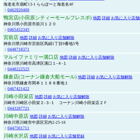
海老名市扇町13-1 ららぽーと海老名4F
：
0462920400
鴨宮店(小田原シティーモールフレスポ)
地図
詳細
お気に入り店舗
神奈川県小田原市前川１２０
：
0465452345
宮前店
地図
詳細
お気に入り店舗解除
神奈川県川崎市宮前区馬絹1丁目9番地5号
：
0448718371
マルイファミリー溝口店
地図
詳細
お気に入り店舗解除
神奈川県川崎市高津区溝口１-４-１
：
0448222525
鎌倉店(コーナン鎌倉大船モール)
地図
詳細
お気に入り店舗解除
神奈川県鎌倉市岡本１１８８番地１
：
0467421422
川崎小田栄店
地図
詳細
お気に入り店舗解除
川崎市川崎区小田栄２‐３‐１ コーナン川崎小田栄店２Ｆ
：
0443287721
川崎中原店
地図
詳細
お気に入り店舗解除
神奈川県川崎市中原区宮内2-25-18
：
0447501711
川崎水沢店
地図
詳細
お気に入り店舗登録