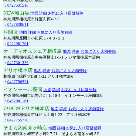
：
0427531516
NEW城山店
地図
詳細
お気に入り店舗解除
神奈川県相模原市緑区向原4-2-3
：
0427830611
座間店
地図
詳細
お気に入り店舗解除
神奈川県座間市小松原１-４３-２３
：
0462981701
オーディオスクエア相模原
地図
詳細
お気に入り店舗登録
神奈川県相模原市中央区横山1-1-1 ノジマ相模原本店内
：
0427301326
アリオ橋本店
地図
詳細
お気に入り店舗登録
相模原市緑区大山町1-22 アリオ橋本2階
：
0427758531
イオンモール座間
地図
詳細
お気に入り店舗登録
神奈川県座間市広野台2丁目10-4 イオンモール座間3階
：
0462981161
ｿﾌﾄﾊﾞﾝｸアリオ橋本店
地図
詳細
お気に入り店舗登録
神奈川県相模原市緑区大山町1-22 アリオ橋本2F
：
0427755770
そよら湘南茅ヶ崎店
地図
詳細
お気に入り店舗登録
神奈川県茅ヶ崎市茅ヶ崎2‐7‐71 そよら湘南茅ヶ崎３F