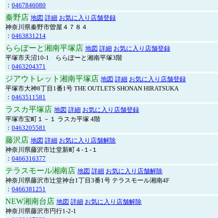
：
0467846080
秦野店
地図
詳細
お気に入り店舗登録
神奈川県秦野市曽屋４７８４
：
0463831214
ららぽーと湘南平塚店
地図
詳細
お気に入り店舗登録
平塚市天沼10-1 ららぽーと湘南平塚3階
：
0463204371
ジアウトレット湘南平塚店
地図
詳細
お気に入り店舗登録
平塚市大神8丁目1番1号 THE OUTLETS SHONAN HIRATSUKA
：
0463511581
ラスカ平塚店
地図
詳細
お気に入り店舗登録
平塚市宝町１－１ ラスカ平塚 4階
：
0463205581
藤沢店
地図
詳細
お気に入り店舗解除
神奈川県藤沢市辻堂新町４-１-１
：
0466316377
テラスモール湘南店
地図
詳細
お気に入り店舗解除
神奈川県藤沢市辻堂神台1丁目3番1号 テラスモール湘南4F
：
0466381251
NEW湘南台店
地図
詳細
お気に入り店舗解除
神奈川県藤沢市円行1-2-1