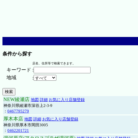
条件から探す
店名、住所等で検索できます。
キーワード
:
地域
:
NEW綾瀬店
地図
詳細
お気に入り店舗登録
神奈川県綾瀬市深谷上2-3-9
：
0467795279
厚木本店
地図
詳細
お気に入り店舗登録
神奈川県厚木市岡田3005
：
0462201721