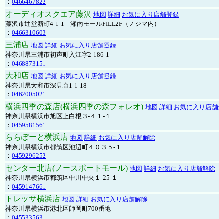
：
0466467822
オーディオスクエア藤沢
地図
詳細
お気に入り店舗登録
藤沢市辻堂新町4-1-1 湘南モールFILL2F（ノジマ内）
：
0466310603
三浦店
地図
詳細
お気に入り店舗登録
神奈川県三浦市初声町入江字2-186-1
：
0468873151
大和店
地図
詳細
お気に入り店舗登録
神奈川県大和市深見台1-1-18
：
0462005021
横浜四季の森店(横浜四季の森フォレオ)
地図
詳細
お気に入り店舗
神奈川県横浜市旭区上白根３-４１-１
：
0459581561
ららぽーと横浜店
地図
詳細
お気に入り店舗解除
神奈川県横浜市都筑区池辺町４０３５-１
：
0459296252
センター北店(ノースポートモール)
地図
詳細
お気に入り店舗解除
神奈川県横浜市都筑区中川中央１-25-１
：
0459147661
トレッサ横浜店
地図
詳細
お気に入り店舗解除
神奈川県横浜市港北区師岡町700番地
：
0455335631