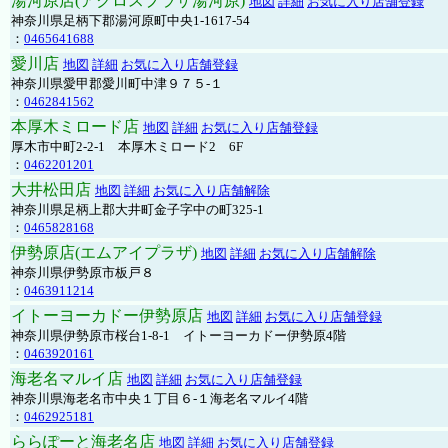
湯河原店(アクロスプラザ湯河原)
地図
詳細
お気に入り店舗登録
神奈川県足柄下郡湯河原町中央1-1617-54
：
0465641688
愛川店
地図
詳細
お気に入り店舗登録
神奈川県愛甲郡愛川町中津９７５-１
：
0462841562
本厚木ミロード店
地図
詳細
お気に入り店舗登録
厚木市中町2-2-1 本厚木ミロード2 6F
：
0462201201
大井松田店
地図
詳細
お気に入り店舗解除
神奈川県足柄上郡大井町金子字中の町325-1
：
0465828168
伊勢原店(エムアイプラザ)
地図
詳細
お気に入り店舗解除
神奈川県伊勢原市板戸８
：
0463911214
イトーヨーカドー伊勢原店
地図
詳細
お気に入り店舗登録
神奈川県伊勢原市桜台1-8-1 イトーヨーカドー伊勢原4階
：
0463920161
海老名マルイ店
地図
詳細
お気に入り店舗登録
神奈川県海老名市中央１丁目６-１海老名マルイ4階
：
0462925181
ららぽーと海老名店
地図
詳細
お気に入り店舗登録