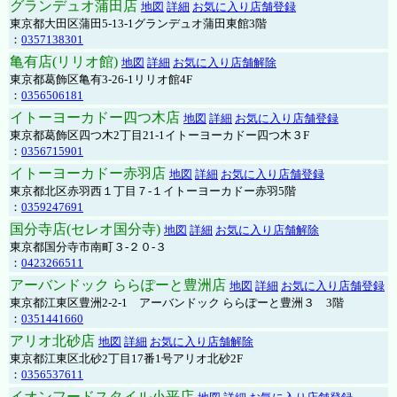
グランデュオ蒲田店
地図
詳細
お気に入り店舗登録
東京都大田区蒲田5-13-1グランデュオ蒲田東館3階
：
0357138301
亀有店(リリオ館)
地図
詳細
お気に入り店舗解除
東京都葛飾区亀有3-26-1リリオ館4F
：
0356506181
イトーヨーカドー四つ木店
地図
詳細
お気に入り店舗登録
東京都葛飾区四つ木2丁目21-1イトーヨーカドー四つ木３F
：
0356715901
イトーヨーカドー赤羽店
地図
詳細
お気に入り店舗登録
東京都北区赤羽西１丁目７-１イトーヨーカドー赤羽5階
：
0359247691
国分寺店(セレオ国分寺)
地図
詳細
お気に入り店舗解除
東京都国分寺市南町３-２０-３
：
0423266511
アーバンドック ららぽーと豊洲店
地図
詳細
お気に入り店舗登録
東京都江東区豊洲2-2-1 アーバンドック ららぽーと豊洲３ 3階
：
0351441660
アリオ北砂店
地図
詳細
お気に入り店舗解除
東京都江東区北砂2丁目17番1号アリオ北砂2F
：
0356537611
イオンフードスタイル小平店