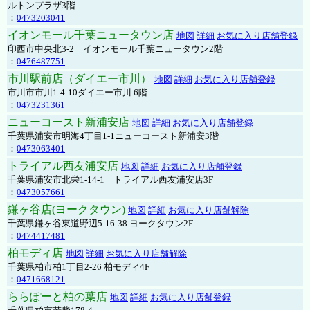
ルトンプラザ3階
：
0473203041
イオンモール千葉ニュータウン店
地図
詳細
お気に入り店舗登録
印西市中央北3-2 イオンモール千葉ニュータウン2階
：
0476487751
市川駅前店（ダイエー市川）
地図
詳細
お気に入り店舗登録
市川市市川1-4-10ダイエー市川 6階
：
0473231361
ニューコースト新浦安店
地図
詳細
お気に入り店舗登録
千葉県浦安市明海4丁目1-1ニューコースト新浦安3階
：
0473063401
トライアル西友浦安店
地図
詳細
お気に入り店舗登録
千葉県浦安市北栄1-14-1 トライアル西友浦安店3F
：
0473057661
鎌ヶ谷店(ヨークタウン)
地図
詳細
お気に入り店舗解除
千葉県鎌ヶ谷東道野辺5-16-38 ヨークタウン2F
：
0474417481
柏モディ店
地図
詳細
お気に入り店舗解除
千葉県柏市柏1丁目2-26 柏モディ4F
：
0471668121
ららぽーと柏の葉店
地図
詳細
お気に入り店舗登録