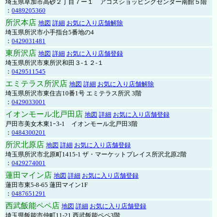
埼玉県草加市高砂２丁目７ー１ アコスショッピングセンター南館５階
：
0489205360
所沢本店
地図
詳細
お気に入り店舗解除
埼玉県所沢市小手指台5番地の4
：
0429031481
東所沢店
地図
詳細
お気に入り店舗登録
埼玉県所沢市東所沢和田３-１２-１
：
0429511545
エミテラス所沢店
地図
詳細
お気に入り店舗解除
埼玉県所沢市東住吉10番1号 エミテラス所沢 3階
：
0429033001
イオンモール北戸田店
地図
詳細
お気に入り店舗登録
戸田市美女木東1ｰ3‐1 イオンモール北戸田3階
：
0484300201
所沢北原店
地図
詳細
お気に入り店舗登録
埼玉県所沢市北原町1415-1 ザ・マーケットプレイス所沢北原2階
：
0429274001
蓮田マイン店
地図
詳細
お気に入り店舗登録
蓮田市東5-8-65 蓮田マイン1F
：
0487651291
西武飯能ペペ店
地図
詳細
お気に入り店舗登録
埼玉県飯能市仲町11-21 西武飯能ペペ3階