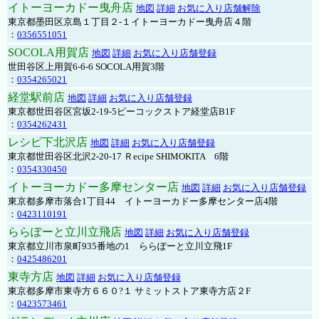
イトーヨーカドー曳舟店
地図
詳細
お気に入り店舗解除
東京都墨田区京島１丁目２-１イトーヨーカドー曳舟店４階
：
0356551051
SOCOLA用賀店
地図
詳細
お気に入り店舗登録
世田谷区上用賀6-6-6 SOCOLA用賀3階
：
0354265021
経堂駅前店
地図
詳細
お気に入り店舗登録
東京都世田谷区宮坂2-19-5ピーコックストア経堂店B1F
：
0354262431
レシピ下北沢店
地図
詳細
お気に入り店舗登録
東京都世田谷区北沢2-20-17 Ｒecipe SHIMOKITA 6階
：
0354330450
イトーヨーカドー多摩センター店
地図
詳細
お気に入り店舗登録
東京都多摩市落合1丁目44 イトーヨーカドー多摩センター店4階
：
0423110191
ららぽーと立川立飛店
地図
詳細
お気に入り店舗登録
東京都立川市泉町935番地の1 ららぽーと立川立飛1F
：
0425486201
東寺方店
地図
詳細
お気に入り店舗登録
東京都多摩市東寺方６６０?１ サミットストア東寺方店２F
：
0423573461