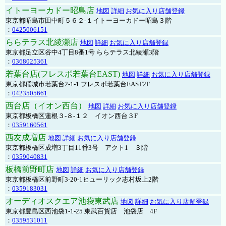
イトーヨーカドー昭島店
地図
詳細
お気に入り店舗登録
東京都昭島市田中町５６２-１イトーヨーカドー昭島３階
：
0425006151
ららテラス北綾瀬店
地図
詳細
お気に入り店舗登録
東京都足立区谷中4丁目8番1号 ららテラス北綾瀬3階
：
0368025361
若葉台店(フレスポ若葉台EAST)
地図
詳細
お気に入り店舗登録
東京都稲城市若葉台2-1-1 フレスポ若葉台EAST2F
：
0423505661
西台店（イオン西台）
地図
詳細
お気に入り店舗登録
東京都板橋区蓮根３-８-１２ イオン西台３F
：
0359160561
西友成増店
地図
詳細
お気に入り店舗登録
東京都板橋区成増3丁目11番3号 アクト1 ３階
：
0359040831
板橋前野町店
地図
詳細
お気に入り店舗登録
東京都板橋区前野町3-20-1ヒューリック志村坂上2階
：
0359183031
オーディオスクエア池袋東武店
地図
詳細
お気に入り店舗登録
東京都豊島区西池袋1-1-25 東武百貨店 池袋店 4F
：
0359531011