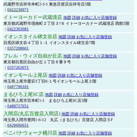
武蔵野市吉祥寺本町2-3-1 東急百貨店吉祥寺店5階
：
0422238971
イトーヨーカドー武蔵境店
地図
詳細
お気に入り店舗登録
東京都武蔵野市境南町２丁目３?６ イトーヨーカドー 武蔵境店 西館5階
：
0422303081
イオンスタイル碑文谷店
地図
詳細
お気に入り店舗登録
目黒区碑文谷４丁目１-１ イオンスタイル碑文谷7階
：
0357208661
フレル・ウィズ自由が丘店
地図
詳細
お気に入り店舗登録
東京都目黒区自由が丘１丁目６番９号
：
0357263071
イオンモール上尾店
地図
詳細
お気に入り店舗登録
埼玉県上尾市愛宕3丁目8-１号イオンモール上尾２階
：
0487790181
まるひろ上尾SC店
地図
詳細
お気に入り店舗登録
埼玉県上尾市宮本町1-1 まるひろ上尾SC店5階
：
0488717051
入間店(丸広百貨店入間店)
地図
詳細
お気に入り店舗登録
埼玉県入間市豊岡1-6-12 丸広（まるひろ）百貨店 入間店５F
：
0429606631
ベニバナウォーク桶川店
地図
詳細
お気に入り店舗登録