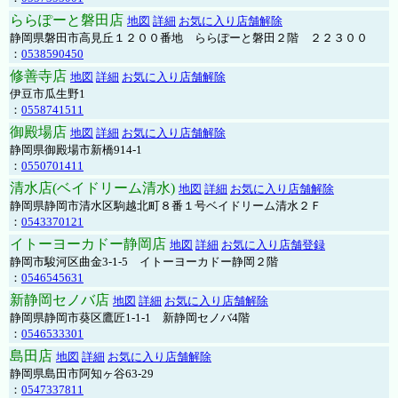
ららぽーと磐田店
地図
詳細
お気に入り店舗解除
静岡県磐田市高見丘１２００番地 ららぽーと磐田２階 ２２３００
：
0538590450
修善寺店
地図
詳細
お気に入り店舗解除
伊豆市瓜生野1
：
0558741511
御殿場店
地図
詳細
お気に入り店舗解除
静岡県御殿場市新橋914-1
：
0550701411
清水店(ベイドリーム清水)
地図
詳細
お気に入り店舗解除
静岡県静岡市清水区駒越北町８番１号ベイドリーム清水２Ｆ
：
0543370121
イトーヨーカドー静岡店
地図
詳細
お気に入り店舗登録
静岡市駿河区曲金3-1-5 イトーヨーカドー静岡２階
：
0546545631
新静岡セノバ店
地図
詳細
お気に入り店舗解除
静岡県静岡市葵区鷹匠1-1-1 新静岡セノバ4階
：
0546533301
島田店
地図
詳細
お気に入り店舗解除
静岡県島田市阿知ヶ谷63-29
：
0547337811