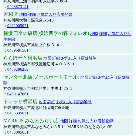
神奈川県三浦市初声町入江字2-186-1
：
0468873151
大和店
地図
詳細
お気に入り店舗登録
神奈川県大和市深見台1-1-18
：
0462005021
横浜四季の森店(横浜四季の森フォレオ)
地図
詳細
お気に入り店
舗解除
神奈川県横浜市旭区上白根３-４１-１
：
0459581561
ららぽーと横浜店
地図
詳細
お気に入り店舗解除
神奈川県横浜市都筑区池辺町４０３５-１
：
0459296252
センター北店(ノースポートモール)
地図
詳細
お気に入り店舗解
除
神奈川県横浜市都筑区中川中央１-25-１
：
0459147661
トレッサ横浜店
地図
詳細
お気に入り店舗解除
神奈川県横浜市港北区師岡町700番地
：
0455335631
MARK IS みなとみらい店
地図
詳細
お気に入り店舗登録
神奈川県横浜市みなとみらい3-5-1 MARK IS みなとみらい3F
：
0456805651