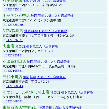
府中四谷店
地図
詳細
お気に入り店舗登録
東京都府中市四谷5-23-12 府中四谷SC２F
：
0423525011
ミッテン府中店
地図
詳細
お気に入り店舗登録
東京都府中市宮町1-41-2 ミッテン府中5階
：
0423525220
NEW鶴川店
地図
詳細
お気に入り店舗解除
東京都町田市能ヶ谷１丁目７番５号 神栄ビル２F
：
0427376031
忠生店
地図
詳細
お気に入り店舗解除
東京都町田市木曽西２丁目１７-２１
：
0427923151
小田急町田店
地図
詳細
お気に入り店舗登録
東京都町田市原町田6-12-20 小田急百貨店町田店7階
：
0427105581
三和小川店
地図
詳細
お気に入り店舗登録
東京都町田市金森４丁目１?２ 2F
：
0427068343
イオンモールむさし村山店
地図
詳細
お気に入り店舗解除
東京都武蔵村山市榎1丁目1-3 イオンモールむさし村山3F
：
0425668581
東急百貨店吉祥寺店
地図
詳細
お気に入り店舗登録