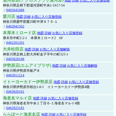
湯河原店(アクロスプラザ湯河原)
地図
詳細
お気に入り店舗登録
神奈川県足柄下郡湯河原町中央1-1617-54
：
0465641688
愛川店
地図
詳細
お気に入り店舗登録
神奈川県愛甲郡愛川町中津９７５-１
：
0462841562
本厚木ミロード店
地図
詳細
お気に入り店舗登録
厚木市中町2-2-1 本厚木ミロード2 6F
：
0462201201
大井松田店
地図
詳細
お気に入り店舗解除
神奈川県足柄上郡大井町金子字中の町325-1
：
0465828168
伊勢原店(エムアイプラザ)
地図
詳細
お気に入り店舗解除
神奈川県伊勢原市板戸８
：
0463911214
イトーヨーカドー伊勢原店
地図
詳細
お気に入り店舗登録
神奈川県伊勢原市桜台1-8-1 イトーヨーカドー伊勢原4階
：
0463920161
海老名マルイ店
地図
詳細
お気に入り店舗登録
神奈川県海老名市中央１丁目６-１海老名マルイ4階
：
0462925181
ららぽーと海老名店
地図
詳細
お気に入り店舗登録