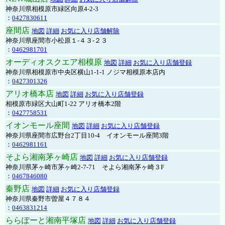
神奈川県相模原市緑区向原4-2-3
：
0427830611
座間店
地図
詳細
お気に入り店舗解除
神奈川県座間市小松原１-４３-２３
：
0462981701
オーディオスクエア相模原
地図
詳細
お気に入り店舗登録
神奈川県相模原市中央区横山1-1-1 ノジマ相模原本店内
：
0427301326
アリオ橋本店
地図
詳細
お気に入り店舗登録
相模原市緑区大山町1-22 アリオ橋本2階
：
0427758531
イオンモール座間
地図
詳細
お気に入り店舗登録
神奈川県座間市広野台2丁目10-4 イオンモール座間3階
：
0462981161
そよら湘南茅ヶ崎店
地図
詳細
お気に入り店舗登録
神奈川県茅ヶ崎市茅ヶ崎2‐7‐71 そよら湘南茅ヶ崎３F
：
0467846080
秦野店
地図
詳細
お気に入り店舗登録
神奈川県秦野市曽屋４７８４
：
0463831214
ららぽーと湘南平塚店
地図
詳細
お気に入り店舗登録