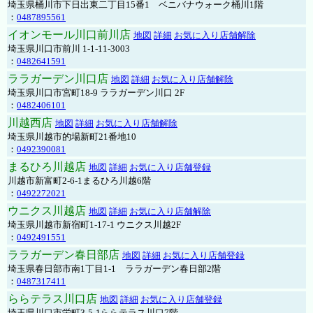
埼玉県桶川市下日出東二丁目15番1 ベニバナウォーク桶川1階
：
0487895561
イオンモール川口前川店
地図
詳細
お気に入り店舗解除
埼玉県川口市前川 1-1-11-3003
：
0482641591
ララガーデン川口店
地図
詳細
お気に入り店舗解除
埼玉県川口市宮町18-9 ララガーデン川口 2F
：
0482406101
川越西店
地図
詳細
お気に入り店舗解除
埼玉県川越市的場新町21番地10
：
0492390081
まるひろ川越店
地図
詳細
お気に入り店舗登録
川越市新富町2-6-1まるひろ川越6階
：
0492272021
ウニクス川越店
地図
詳細
お気に入り店舗解除
埼玉県川越市新宿町1-17-1 ウニクス川越2F
：
0492491551
ララガーデン春日部店
地図
詳細
お気に入り店舗登録
埼玉県春日部市南1丁目1-1 ララガーデン春日部2階
：
0487317411
ららテラス川口店
地図
詳細
お気に入り店舗登録
埼玉県川口市栄町3-5-1ららテラス川口7階