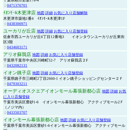
千葉県柏市若柴178-4
：
0471376701
ｲｵﾝﾓｰﾙ木更津店
地図
詳細
お気に入り店舗解除
木更津市築地1番4 ｲｵﾝﾓｰﾙ木更津1F
：
0438306971
ユーカリが丘店
地図
詳細
お気に入り店舗登録
佐倉市西ユーカリが丘6丁目12番地3 イオンタウンユーカリが丘東街
区3階
：
0434603171
アリオ蘇我店
地図
詳細
お気に入り店舗登録
千葉県千葉市中央区川崎町52-7 アリオ蘇我店２F
：
0432082131
イオン銚子店
地図
詳細
お気に入り店舗登録
千葉県銚子市三崎町2丁目2660-1 イオン銚子ショッピングセンター２Ｆ
：
0479303211
オーディオスクエアイオンモール幕張新都心店
地図
詳細
お気
に入り店舗登録
千葉市美浜区豊砂1-6 イオンモール幕張新都心 アクティブモール2Ｆ
（ノジマ内）
：
0433503707
イオンモール幕張新都心店
地図
詳細
お気に入り店舗登録
千葉県千葉市美浜区豊砂1-6イオンモール幕張新都心 アクティブモール