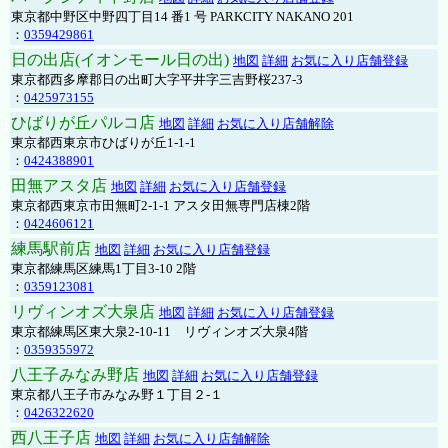
東京都中野区中野四丁目14 番1 号 PARKCITY NAKANO 201
：
0359429861
日の出店(イオンモール日の出)
地図
詳細
お気に入り店舗登録
東京都西多摩郡日の出町大字平井字三吉野桜237-3
：
0425973155
ひばりが丘パルコ店
地図
詳細
お気に入り店舗解除
東京都西東京市ひばりが丘1-1-1
：
0424388901
田無アスタ店
地図
詳細
お気に入り店舗登録
東京都西東京市田無町2-1-1 アスタ田無専門店棟2階
：
0424606121
練馬駅前店
地図
詳細
お気に入り店舗登録
東京都練馬区練馬1丁目3-10 2階
：
0359123081
リヴィンオズ大泉店
地図
詳細
お気に入り店舗登録
東京都練馬区東大泉2-10-11 リヴィンオズ大泉4階
：
0359355972
八王子みなみ野店
地図
詳細
お気に入り店舗登録
東京都八王子市みなみ野１丁目２-１
：
0426322620
西八王子店
地図
詳細
お気に入り店舗解除