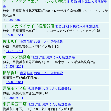
オーディオスクエア トレッサ横浜
地図
詳細
お気に入り店舗登
録
神奈川県横浜市港北区師岡町700 トレッサ横浜南棟3階 ノジマ トレッサ
横浜店内
：
0455335629
コースカベイサイド横須賀店
地図
詳細
お気に入り店舗登録
神奈川県横須賀市本町２-１-１２コースカベイサイドストアーズ3階
：
0468201511
権太坂店
地図
詳細
お気に入り店舗解除
神奈川県横浜市保土ケ谷区権太坂 3-1-3
：
0457305731
ホームズ鶴見店
地図
詳細
お気に入り店舗解除
神奈川県横浜市鶴見区岸谷3丁目9-1 島忠ホームズ横浜鶴見店2階
：
0455842261
横須賀店
地図
詳細
お気に入り店舗解除
横須賀市平成町3丁目28-2
：
0468287011
戸塚モディ店
地図
詳細
お気に入り店舗登録
神奈川県横浜市戸塚区戸塚町10
：
0458696131
東戸塚西口店
地図
詳細
お気に入り店舗登録
横浜市戸塚区川上町87-8 東戸塚西口プラザ１階