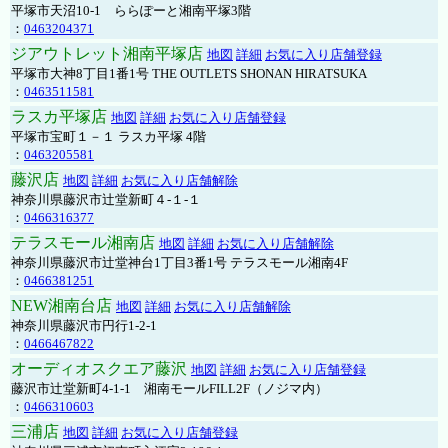
平塚市天沼10-1 ららぽーと湘南平塚3階
：
0463204371
ジアウトレット湘南平塚店
地図
詳細
お気に入り店舗登録
平塚市大神8丁目1番1号 THE OUTLETS SHONAN HIRATSUKA
：
0463511581
ラスカ平塚店
地図
詳細
お気に入り店舗登録
平塚市宝町１－１ ラスカ平塚 4階
：
0463205581
藤沢店
地図
詳細
お気に入り店舗解除
神奈川県藤沢市辻堂新町４-１-１
：
0466316377
テラスモール湘南店
地図
詳細
お気に入り店舗解除
神奈川県藤沢市辻堂神台1丁目3番1号 テラスモール湘南4F
：
0466381251
NEW湘南台店
地図
詳細
お気に入り店舗解除
神奈川県藤沢市円行1-2-1
：
0466467822
オーディオスクエア藤沢
地図
詳細
お気に入り店舗登録
藤沢市辻堂新町4-1-1 湘南モールFILL2F（ノジマ内）
：
0466310603
三浦店
地図
詳細
お気に入り店舗登録