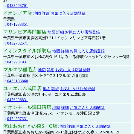
2F
：
0433503701
イオンノア店
地図
詳細
お気に入り店舗登録
千葉県
：
0471233351
マリンピア専門館店
地図
詳細
お気に入り店舗登録
千葉県千葉市美浜区高洲3-21-1イオンマリンピア専門館1階
：
0432782571
イオンスタイル鎌取店
地図
詳細
お気に入り店舗登録
千葉県千葉市緑区おゆみ野3-16-1ゆみ～る鎌取ショッピングセンター3階
：
0432931931
マルエツ稲毛店
地図
詳細
お気に入り店舗登録
千葉県千葉市稲毛区小仲台7-2-1マルエツ稲毛3階
：
0433103860
ユアエルム成田店
地図
詳細
お気に入り店舗登録
千葉県成田市公津の杜4-5-3 ユアエルム成田3F
：
0476296831
イオンモール津田沼店
地図
詳細
お気に入り店舗解除
千葉県習志野市津田沼1-23-1 イオンモール津田沼２階
：
0474557331
流山おおたかの森S・C店
地図
詳細
お気に入り店舗解除
千葉県流山市おおたかの森南1-5-1 流山おおたかの森SC ANNEX1 2F