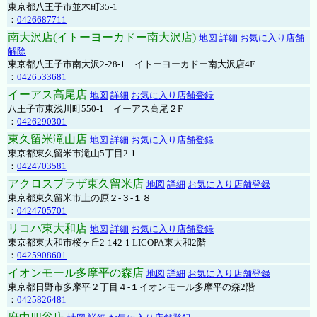
東京都八王子市並木町35-1
：
0426687711
南大沢店(イトーヨーカドー南大沢店)
地図
詳細
お気に入り店舗
解除
東京都八王子市南大沢2-28-1 イトーヨーカドー南大沢店4F
：
0426533681
イーアス高尾店
地図
詳細
お気に入り店舗登録
八王子市東浅川町550-1 イーアス高尾２F
：
0426290301
東久留米滝山店
地図
詳細
お気に入り店舗登録
東京都東久留米市滝山5丁目2-1
：
0424703581
アクロスプラザ東久留米店
地図
詳細
お気に入り店舗登録
東京都東久留米市上の原２-３-１８
：
0424705701
リコパ東大和店
地図
詳細
お気に入り店舗登録
東京都東大和市桜ヶ丘2-142-1 LICOPA東大和2階
：
0425908601
イオンモール多摩平の森店
地図
詳細
お気に入り店舗登録
東京都日野市多摩平２丁目４-１イオンモール多摩平の森2階
：
0425826481