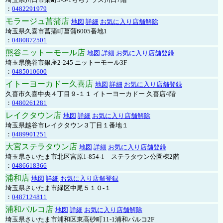
：
0482291979
モラージュ菖蒲店
地図
詳細
お気に入り店舗解除
埼玉県久喜市菖蒲町菖蒲6005番地1
：
0480872501
熊谷ニットーモール店
地図
詳細
お気に入り店舗登録
埼玉県熊谷市銀座2-245 ニットーモール3F
：
0485010600
イトーヨーカドー久喜店
地図
詳細
お気に入り店舗登録
久喜市久喜中央４丁目９-１１ イトーヨーカドー 久喜店4階
：
0480261281
レイクタウン店
地図
詳細
お気に入り店舗解除
埼玉県越谷市レイクタウン３丁目１番地１
：
0489901251
大宮ステラタウン店
地図
詳細
お気に入り店舗登録
埼玉県さいたま市北区宮原1-854-1 ステラタウン公園棟2階
：
0486618366
浦和店
地図
詳細
お気に入り店舗登録
埼玉県さいたま市緑区中尾５１０-１
：
0487124811
浦和パルコ店
地図
詳細
お気に入り店舗解除
埼玉県さいたま市浦和区東高砂町11-1浦和パルコ2F