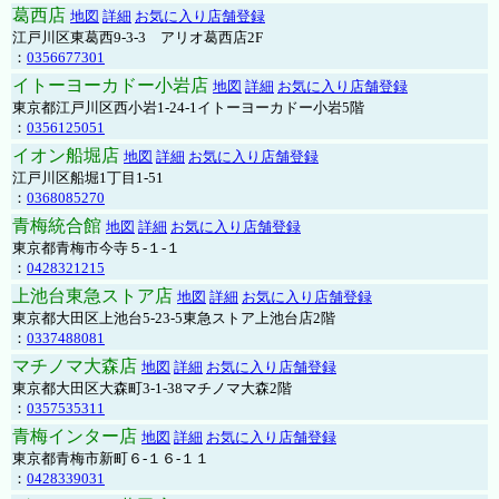
葛西店
地図
詳細
お気に入り店舗登録
江戸川区東葛西9-3-3 アリオ葛西店2F
：
0356677301
イトーヨーカドー小岩店
地図
詳細
お気に入り店舗登録
東京都江戸川区西小岩1-24-1イトーヨーカドー小岩5階
：
0356125051
イオン船堀店
地図
詳細
お気に入り店舗登録
江戸川区船堀1丁目1-51
：
0368085270
青梅統合館
地図
詳細
お気に入り店舗登録
東京都青梅市今寺５-１-１
：
0428321215
上池台東急ストア店
地図
詳細
お気に入り店舗登録
東京都大田区上池台5-23-5東急ストア上池台店2階
：
0337488081
マチノマ大森店
地図
詳細
お気に入り店舗登録
東京都大田区大森町3-1-38マチノマ大森2階
：
0357535311
青梅インター店
地図
詳細
お気に入り店舗登録
東京都青梅市新町６-１６-１１
：
0428339031