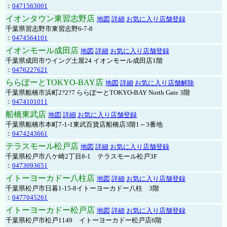
：
0471563001
イオンタウン東習志野店
地図
詳細
お気に入り店舗登録
千葉県習志野市東習志野6-7-8
：
0474564101
イオンモール成田店
地図
詳細
お気に入り店舗登録
千葉県成田市ウイング土屋24 イオンモール成田店1階
：
0476227621
ららぽーとTOKYO-BAY店
地図
詳細
お気に入り店舗解除
千葉県船橋市浜町2?2?7 ららぽーとTOKYO-BAY North Gate 3階
：
0474101011
船橋東武店
地図
詳細
お気に入り店舗登録
千葉県船橋市本町7-1-1東武百貨店船橋店3階1～3番地
：
0474243661
テラスモール松戸店
地図
詳細
お気に入り店舗登録
千葉県松戸市八ケ崎2丁目8-1 テラスモール松戸3F
：
0473093651
イトーヨーカドー八柱店
地図
詳細
お気に入り店舗登録
千葉県松戸市日暮1-15-8イトーヨーカドー八柱 3階
：
0477045261
イトーヨーカドー松戸店
地図
詳細
お気に入り店舗登録
千葉県松戸市松戸1149 イトーヨーカドー松戸店6階