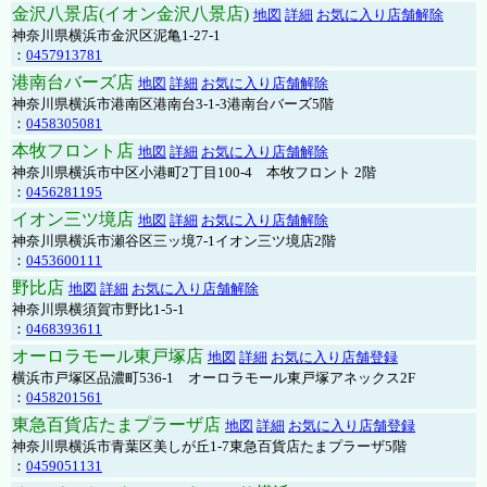
金沢八景店(イオン金沢八景店)
地図
詳細
お気に入り店舗解除
神奈川県横浜市金沢区泥亀1-27-1
：
0457913781
港南台バーズ店
地図
詳細
お気に入り店舗解除
神奈川県横浜市港南区港南台3-1-3港南台バーズ5階
：
0458305081
本牧フロント店
地図
詳細
お気に入り店舗解除
神奈川県横浜市中区小港町2丁目100-4 本牧フロント 2階
：
0456281195
イオン三ツ境店
地図
詳細
お気に入り店舗解除
神奈川県横浜市瀬谷区三ッ境7-1イオン三ツ境店2階
：
0453600111
野比店
地図
詳細
お気に入り店舗解除
神奈川県横須賀市野比1-5-1
：
0468393611
オーロラモール東戸塚店
地図
詳細
お気に入り店舗登録
横浜市戸塚区品濃町536-1 オーロラモール東戸塚アネックス2F
：
0458201561
東急百貨店たまプラーザ店
地図
詳細
お気に入り店舗登録
神奈川県横浜市青葉区美しが丘1-7東急百貨店たまプラーザ5階
：
0459051131