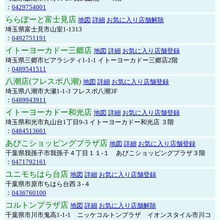
：
0429754001
ららぽーと富士見店
地図
詳細
お気に入り店舗解除
埼玉県富士見市山室1-1313
：
0492751191
イトーヨーカドー三郷店
地図
詳細
お気に入り店舗登録
埼玉県三郷市ピアラシティ1-1-1 イトーヨーカドー三郷店2階
：
0489541511
八潮店(フレスポ八潮)
地図
詳細
お気に入り店舗登録
埼玉県八潮市大瀬1-1-3 フレスポ八潮3F
：
0489943911
イトーヨーカドー和光店
地図
詳細
お気に入り店舗登録
埼玉県和光市丸山台1丁目9-3 イトーヨーカドー和光店 ３階
：
0484513661
あびこショッピングプラザ店
地図
詳細
お気に入り店舗登録
千葉県我孫子市我孫子４丁目１１-１ あびこショッピングプラザ３階
：
0471792161
ユニモちはら台店
地図
詳細
お気に入り店舗登録
千葉県市原市ちはら台西３-４
：
0436760100
コルトンプラザ店
地図
詳細
お気に入り店舗解除
千葉県市川市鬼高1-1-1 ニッケコルトンプラザ イオンスタイル市川コ