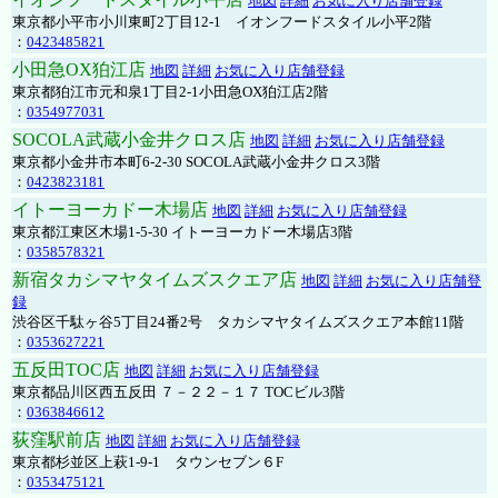
地図
詳細
お気に入り店舗登録
東京都小平市小川東町2丁目12-1 イオンフードスタイル小平2階
：
0423485821
小田急OX狛江店
地図
詳細
お気に入り店舗登録
東京都狛江市元和泉1丁目2-1小田急OX狛江店2階
：
0354977031
SOCOLA武蔵小金井クロス店
地図
詳細
お気に入り店舗登録
東京都小金井市本町6-2-30 SOCOLA武蔵小金井クロス3階
：
0423823181
イトーヨーカドー木場店
地図
詳細
お気に入り店舗登録
東京都江東区木場1-5-30 イトーヨーカドー木場店3階
：
0358578321
新宿タカシマヤタイムズスクエア店
地図
詳細
お気に入り店舗登
録
渋谷区千駄ヶ谷5丁目24番2号 タカシマヤタイムズスクエア本館11階
：
0353627221
五反田TOC店
地図
詳細
お気に入り店舗登録
東京都品川区西五反田 ７－２２－１７ TOCビル3階
：
0363846612
荻窪駅前店
地図
詳細
お気に入り店舗登録
東京都杉並区上萩1-9-1 タウンセブン６F
：
0353475121