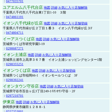
：
0477035701
ユアエルム八千代台店
地図
詳細
お気に入り店舗解除
千葉県八千代市八千代台東1丁目1-10 ３階
：
0474861191
イオン八千代緑が丘店
地図
詳細
お気に入り店舗登録
千葉県八千代市緑が丘２丁目１番３ イオン八千代緑が丘３F
：
0474804711
イーアスつくば店
地図
詳細
お気に入り店舗解除
茨城県つくば市研究学園5-19
：
0298687271
イオン土浦店
地図
詳細
お気に入り店舗解除
茨城県土浦市上高津３６７番 イオン土浦ショッピングセンター1階
：
0298355251
イオンつくば店
地図
詳細
お気に入り店舗登録
茨城県つくば市稲岡66-1 イオンモールつくば 3F
：
0298392241
イオンタウン守谷店
地図
詳細
お気に入り店舗登録
茨城県守谷市百合ヶ丘3丁目249-1ｲｵﾝﾀｳﾝ守谷・2F
：
0297210701
伊東店
地図
詳細
お気に入り店舗解除
静岡県伊東市鎌田１２８８-１
：
0557353001