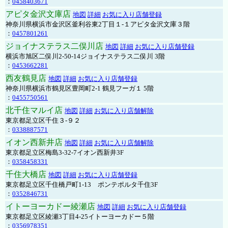
：
0458403671
アピタ金沢文庫店
地図
詳細
お気に入り店舗登録
神奈川県横浜市金沢区釜利谷東2丁目１-１アピタ金沢文庫３階
：
0457801261
ジョイナステラス二俣川店
地図
詳細
お気に入り店舗登録
横浜市旭区二俣川2-50-14ジョイナステラス二俣川 3階
：
0453662281
西友鶴見店
地図
詳細
お気に入り店舗登録
神奈川県横浜市鶴見区豊岡町2-1 鶴見フーガ１ 5階
：
0455750561
北千住マルイ店
地図
詳細
お気に入り店舗解除
東京都足立区千住３-９２
：
0338887571
イオン西新井店
地図
詳細
お気に入り店舗解除
東京都足立区梅島3-32-7イオン西新井3F
：
0358458331
千住大橋店
地図
詳細
お気に入り店舗登録
東京都足立区千住橋戸町1-13 ポンテポルタ千住3F
：
0352846731
イトーヨーカドー綾瀬店
地図
詳細
お気に入り店舗登録
東京都足立区綾瀬3丁目4-25イトーヨーカドー５階
：
0356978351