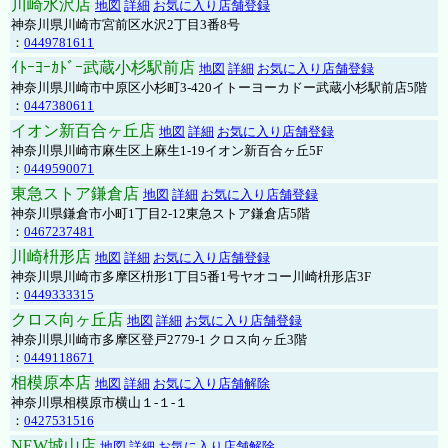
川崎水沢店
地図
詳細
お気に入り店舗登録
神奈川県川崎市宮前区水沢2丁目3番8号
：
0449781611
ｲﾄｰﾖｰｶﾄﾞｰ武蔵小杉駅前店
地図
詳細
お気に入り店舗登録
神奈川県川崎市中原区小杉町3-420イトーヨーカドー武蔵小杉駅前店5階
：
0447380611
イオン新百合ヶ丘店
地図
詳細
お気に入り店舗登録
神奈川県川崎市麻生区上麻生1-19イオン新百合ヶ丘5F
：
0449590071
東急ストア鎌倉店
地図
詳細
お気に入り店舗登録
神奈川県鎌倉市小町1丁目2-12東急ストア鎌倉店5階
：
0467237481
川崎枡形店
地図
詳細
お気に入り店舗登録
神奈川県川崎市多摩区枡形1丁目5番1号ヤオコー川崎枡形店3F
：
0449333315
クロス向ヶ丘店
地図
詳細
お気に入り店舗登録
神奈川県川崎市多摩区登戸2779-1 クロス向ヶ丘3階
：
0449118671
相模原本店
地図
詳細
お気に入り店舗解除
神奈川県相模原市横山１-１-１
：
0427531516
NEW城山店
地図
詳細
お気に入り店舗解除