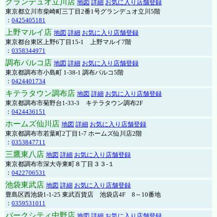
グランデュオ立川店
地図
詳細
お気に入り店舗登録
東京都立川市柴崎町三丁目2番1号グランデュオ立川5階
：
0425405181
上野マルイ店
地図
詳細
お気に入り店舗登録
東京都台東区上野6丁目15-1 上野マルイ7階
：
0358344971
調布パルコ店
地図
詳細
お気に入り店舗登録
東京都調布市小島町 1-38-1 調布パルコ5階
：
0424401734
キテラタウン調布店
地図
詳細
お気に入り店舗登録
東京都調布市菊野台1-33-3 キテラタウン調布2F
：
0424436151
ホームズ仙川店
地図
詳細
お気に入り店舗登録
東京都調布市若葉町2丁目1-7 ホームズ仙川店2階
：
0353847711
三鷹東八店
地図
詳細
お気に入り店舗登録
東京都調布市深大寺東町８丁目３３-１
：
0422706531
池袋東武店
地図
詳細
お気に入り店舗登録
豊島区西池袋1-1-25 東武百貨店 池袋店4F 8～10番地
：
0359531011
パークシティ中野店
地図
詳細
お気に入り店舗登録