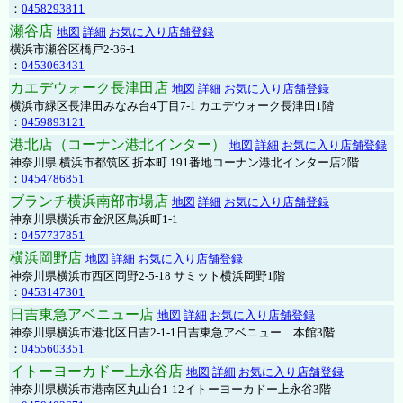
：
0458293811
瀬谷店
地図
詳細
お気に入り店舗登録
横浜市瀬谷区橋戸2-36-1
：
0453063431
カエデウォーク長津田店
地図
詳細
お気に入り店舗登録
横浜市緑区長津田みなみ台4丁目7-1 カエデウォーク長津田1階
：
0459893121
港北店（コーナン港北インター）
地図
詳細
お気に入り店舗登録
神奈川県 横浜市都筑区 折本町 191番地コーナン港北インター店2階
：
0454786851
ブランチ横浜南部市場店
地図
詳細
お気に入り店舗登録
神奈川県横浜市金沢区鳥浜町1-1
：
0457737851
横浜岡野店
地図
詳細
お気に入り店舗登録
神奈川県横浜市西区岡野2-5-18 サミット横浜岡野1階
：
0453147301
日吉東急アベニュー店
地図
詳細
お気に入り店舗登録
神奈川県横浜市港北区日吉2-1-1日吉東急アベニュー 本館3階
：
0455603351
イトーヨーカドー上永谷店
地図
詳細
お気に入り店舗登録
神奈川県横浜市港南区丸山台1-12イトーヨーカドー上永谷3階