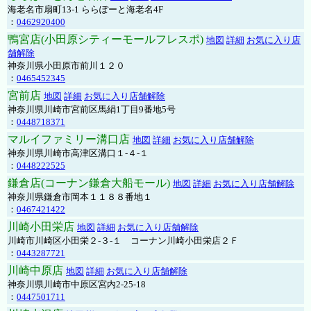
海老名市扇町13-1 ららぽーと海老名4F
：
0462920400
鴨宮店(小田原シティーモールフレスポ)
地図
詳細
お気に入り店
舗解除
神奈川県小田原市前川１２０
：
0465452345
宮前店
地図
詳細
お気に入り店舗解除
神奈川県川崎市宮前区馬絹1丁目9番地5号
：
0448718371
マルイファミリー溝口店
地図
詳細
お気に入り店舗解除
神奈川県川崎市高津区溝口１-４-１
：
0448222525
鎌倉店(コーナン鎌倉大船モール)
地図
詳細
お気に入り店舗解除
神奈川県鎌倉市岡本１１８８番地１
：
0467421422
川崎小田栄店
地図
詳細
お気に入り店舗解除
川崎市川崎区小田栄２‐３‐１ コーナン川崎小田栄店２Ｆ
：
0443287721
川崎中原店
地図
詳細
お気に入り店舗解除
神奈川県川崎市中原区宮内2-25-18
：
0447501711