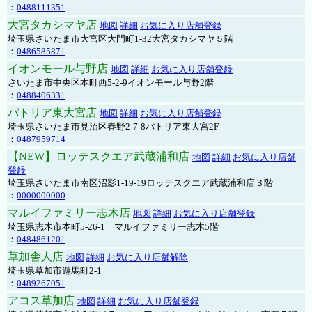
：
0488111351
大宮タカシマヤ店
地図
詳細
お気に入り店舗登録
埼玉県さいたま市大宮区大門町1-32大宮タカシマヤ５階
：
0486585871
イオンモール与野店
地図
詳細
お気に入り店舗登録
さいたま市中央区本町西5-2-9イオンモール与野2階
：
0488406331
パトリア東大宮店
地図
詳細
お気に入り店舗登録
埼玉県さいたま市見沼区春野2-7-8パトリア東大宮2F
：
0487959714
【NEW】ロッテスクエア武蔵浦和店
地図
詳細
お気に入り店舗
登録
埼玉県さいたま市南区沼影1-19-19ロッテスクエア武蔵浦和店３階
：
0000000000
マルイファミリー志木店
地図
詳細
お気に入り店舗登録
埼玉県志木市本町5-26-1 マルイファミリー志木5階
：
0484861201
草加舎人店
地図
詳細
お気に入り店舗解除
埼玉県草加市遊馬町2-1
：
0489267051
アコス草加店
地図
詳細
お気に入り店舗登録