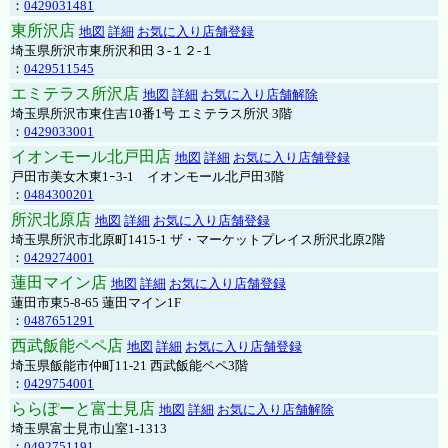
：
0429031481
東所沢店
地図
詳細
お気に入り店舗登録
埼玉県所沢市東所沢和田３-１２-１
：
0429511545
エミテラス所沢店
地図
詳細
お気に入り店舗解除
埼玉県所沢市東住吉10番1号 エミテラス所沢 3階
：
0429033001
イオンモール北戸田店
地図
詳細
お気に入り店舗登録
戸田市美女木東1ｰ3‐1 イオンモール北戸田3階
：
0484300201
所沢北原店
地図
詳細
お気に入り店舗登録
埼玉県所沢市北原町1415-1 ザ・マーケットプレイス所沢北原2階
：
0429274001
蓮田マイン店
地図
詳細
お気に入り店舗登録
蓮田市東5-8-65 蓮田マイン1F
：
0487651291
西武飯能ペペ店
地図
詳細
お気に入り店舗登録
埼玉県飯能市仲町11-21 西武飯能ペペ3階
：
0429754001
ららぽーと富士見店
地図
詳細
お気に入り店舗解除
埼玉県富士見市山室1-1313
：
0492751191