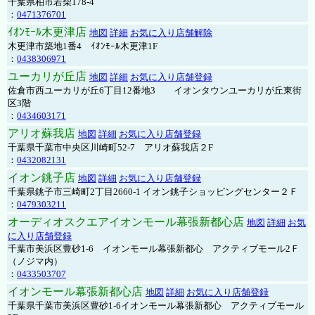
千葉県柏市若柴178-4
：
0471376701
ｲｵﾝﾓｰﾙ木更津店
地図
詳細
お気に入り店舗解除
木更津市築地1番4 ｲｵﾝﾓｰﾙ木更津1F
：
0438306971
ユーカリが丘店
地図
詳細
お気に入り店舗登録
佐倉市西ユーカリが丘6丁目12番地3 イオンタウンユーカリが丘東街
区3階
：
0434603171
アリオ蘇我店
地図
詳細
お気に入り店舗登録
千葉県千葉市中央区川崎町52-7 アリオ蘇我店２F
：
0432082131
イオン銚子店
地図
詳細
お気に入り店舗登録
千葉県銚子市三崎町2丁目2660-1 イオン銚子ショッピングセンター２Ｆ
：
0479303211
オーディオスクエアイオンモール幕張新都心店
地図
詳細
お気
に入り店舗登録
千葉市美浜区豊砂1-6 イオンモール幕張新都心 アクティブモール2Ｆ
（ノジマ内）
：
0433503707
イオンモール幕張新都心店
地図
詳細
お気に入り店舗登録
千葉県千葉市美浜区豊砂1-6イオンモール幕張新都心 アクティブモール