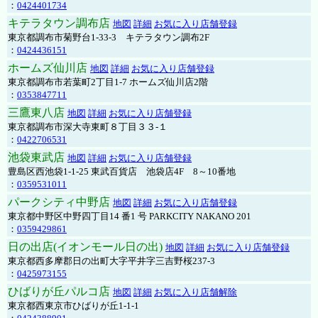
：
0424401734
キテラタウン調布店
地図
詳細
お気に入り店舗登録
東京都調布市菊野台1-33-3 キテラタウン調布2F
：
0424436151
ホームズ仙川店
地図
詳細
お気に入り店舗登録
東京都調布市若葉町2丁目1-7 ホームズ仙川店2階
：
0353847711
三鷹東八店
地図
詳細
お気に入り店舗登録
東京都調布市深大寺東町８丁目３３-１
：
0422706531
池袋東武店
地図
詳細
お気に入り店舗登録
豊島区西池袋1-1-25 東武百貨店 池袋店4F 8～10番地
：
0359531011
パークシティ中野店
地図
詳細
お気に入り店舗登録
東京都中野区中野四丁目14 番1 号 PARKCITY NAKANO 201
：
0359429861
日の出店(イオンモール日の出)
地図
詳細
お気に入り店舗登録
東京都西多摩郡日の出町大字平井字三吉野桜237-3
：
0425973155
ひばりが丘パルコ店
地図
詳細
お気に入り店舗解除
東京都西東京市ひばりが丘1-1-1