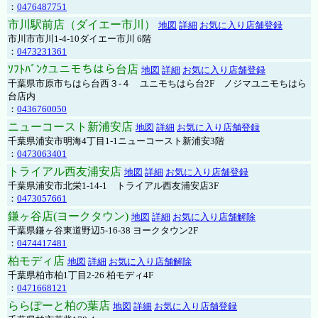
：
0476487751
市川駅前店（ダイエー市川）
地図
詳細
お気に入り店舗登録
市川市市川1-4-10ダイエー市川 6階
：
0473231361
ｿﾌﾄﾊﾞﾝｸユニモちはら台店
地図
詳細
お気に入り店舗登録
千葉県市原市ちはら台西３-４ ユニモちはら台2F ノジマユニモちはら
台店内
：
0436760050
ニューコースト新浦安店
地図
詳細
お気に入り店舗登録
千葉県浦安市明海4丁目1-1ニューコースト新浦安3階
：
0473063401
トライアル西友浦安店
地図
詳細
お気に入り店舗登録
千葉県浦安市北栄1-14-1 トライアル西友浦安店3F
：
0473057661
鎌ヶ谷店(ヨークタウン)
地図
詳細
お気に入り店舗解除
千葉県鎌ヶ谷東道野辺5-16-38 ヨークタウン2F
：
0474417481
柏モディ店
地図
詳細
お気に入り店舗解除
千葉県柏市柏1丁目2-26 柏モディ4F
：
0471668121
ららぽーと柏の葉店
地図
詳細
お気に入り店舗登録