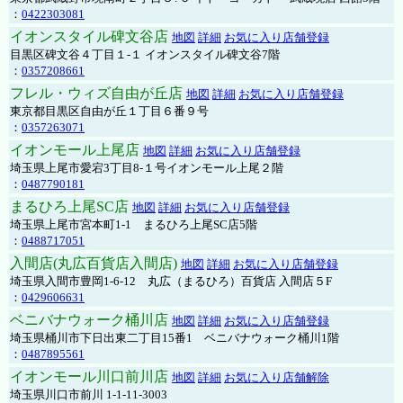
：
0422303081
イオンスタイル碑文谷店
地図
詳細
お気に入り店舗登録
目黒区碑文谷４丁目１-１ イオンスタイル碑文谷7階
：
0357208661
フレル・ウィズ自由が丘店
地図
詳細
お気に入り店舗登録
東京都目黒区自由が丘１丁目６番９号
：
0357263071
イオンモール上尾店
地図
詳細
お気に入り店舗登録
埼玉県上尾市愛宕3丁目8-１号イオンモール上尾２階
：
0487790181
まるひろ上尾SC店
地図
詳細
お気に入り店舗登録
埼玉県上尾市宮本町1-1 まるひろ上尾SC店5階
：
0488717051
入間店(丸広百貨店入間店)
地図
詳細
お気に入り店舗登録
埼玉県入間市豊岡1-6-12 丸広（まるひろ）百貨店 入間店５F
：
0429606631
ベニバナウォーク桶川店
地図
詳細
お気に入り店舗登録
埼玉県桶川市下日出東二丁目15番1 ベニバナウォーク桶川1階
：
0487895561
イオンモール川口前川店
地図
詳細
お気に入り店舗解除
埼玉県川口市前川 1-1-11-3003