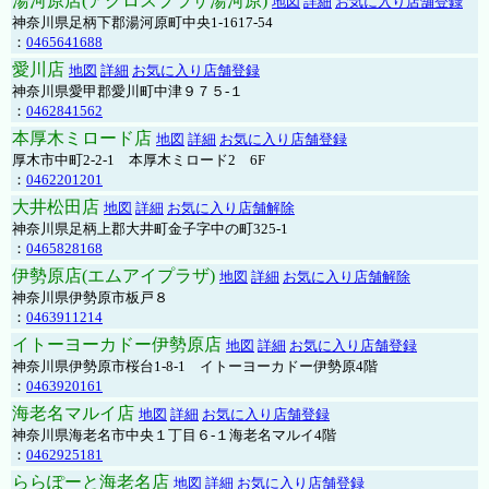
湯河原店(アクロスプラザ湯河原)
地図
詳細
お気に入り店舗登録
神奈川県足柄下郡湯河原町中央1-1617-54
：
0465641688
愛川店
地図
詳細
お気に入り店舗登録
神奈川県愛甲郡愛川町中津９７５-１
：
0462841562
本厚木ミロード店
地図
詳細
お気に入り店舗登録
厚木市中町2-2-1 本厚木ミロード2 6F
：
0462201201
大井松田店
地図
詳細
お気に入り店舗解除
神奈川県足柄上郡大井町金子字中の町325-1
：
0465828168
伊勢原店(エムアイプラザ)
地図
詳細
お気に入り店舗解除
神奈川県伊勢原市板戸８
：
0463911214
イトーヨーカドー伊勢原店
地図
詳細
お気に入り店舗登録
神奈川県伊勢原市桜台1-8-1 イトーヨーカドー伊勢原4階
：
0463920161
海老名マルイ店
地図
詳細
お気に入り店舗登録
神奈川県海老名市中央１丁目６-１海老名マルイ4階
：
0462925181
ららぽーと海老名店
地図
詳細
お気に入り店舗登録