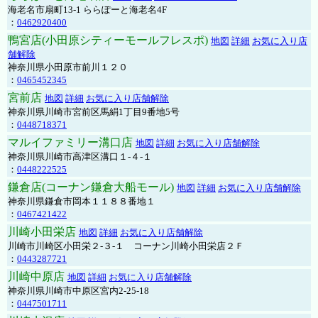
海老名市扇町13-1 ららぽーと海老名4F
：
0462920400
鴨宮店(小田原シティーモールフレスポ)
地図
詳細
お気に入り店
舗解除
神奈川県小田原市前川１２０
：
0465452345
宮前店
地図
詳細
お気に入り店舗解除
神奈川県川崎市宮前区馬絹1丁目9番地5号
：
0448718371
マルイファミリー溝口店
地図
詳細
お気に入り店舗解除
神奈川県川崎市高津区溝口１-４-１
：
0448222525
鎌倉店(コーナン鎌倉大船モール)
地図
詳細
お気に入り店舗解除
神奈川県鎌倉市岡本１１８８番地１
：
0467421422
川崎小田栄店
地図
詳細
お気に入り店舗解除
川崎市川崎区小田栄２‐３‐１ コーナン川崎小田栄店２Ｆ
：
0443287721
川崎中原店
地図
詳細
お気に入り店舗解除
神奈川県川崎市中原区宮内2-25-18
：
0447501711