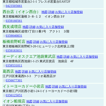
東京都稲城市若葉台2-1-1 フレスポ若葉台EAST2F
：
0423505661
西台店（イオン西台）
地図
詳細
お気に入り店舗登録
東京都板橋区蓮根３-８-１２ イオン西台３F
：
0359160561
西友成増店
地図
詳細
お気に入り店舗登録
東京都板橋区成増3丁目11番3号 アクト1 ３階
：
0359040831
板橋前野町店
地図
詳細
お気に入り店舗登録
東京都板橋区前野町3-20-1ヒューリック志村坂上2階
：
0359183031
オーディオスクエア池袋東武店
地図
詳細
お気に入り店舗登録
東京都豊島区西池袋1-1-25 東武百貨店 池袋店 4F
：
0359531011
葛西店
地図
詳細
お気に入り店舗登録
江戸川区東葛西9-3-3 アリオ葛西店2F
：
0356677301
イトーヨーカドー小岩店
地図
詳細
お気に入り店舗登録
東京都江戸川区西小岩1-24-1イトーヨーカドー小岩5階
：
0356125051
イオン船堀店
地図
詳細
お気に入り店舗登録
江戸川区船堀1丁目1-51