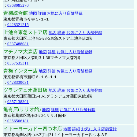
：
0368085270
青梅統合館
地図
詳細
お気に入り店舗登録
東京都青梅市今寺５-１-１
：
0428321215
上池台東急ストア店
地図
詳細
お気に入り店舗登録
東京都大田区上池台5-23-5東急ストア上池台店2階
：
0337488081
マチノマ大森店
地図
詳細
お気に入り店舗登録
東京都大田区大森町3-1-38マチノマ大森2階
：
0357535311
青梅インター店
地図
詳細
お気に入り店舗登録
東京都青梅市新町６-１６-１１
：
0428339031
グランデュオ蒲田店
地図
詳細
お気に入り店舗登録
東京都大田区蒲田5-13-1グランデュオ蒲田東館3階
：
0357138301
亀有店(リリオ館)
地図
詳細
お気に入り店舗解除
東京都葛飾区亀有3-26-1リリオ館4F
：
0356506181
イトーヨーカドー四つ木店
地図
詳細
お気に入り店舗登録
東京都葛飾区四つ木2丁目21-1イトーヨーカドー四つ木３F