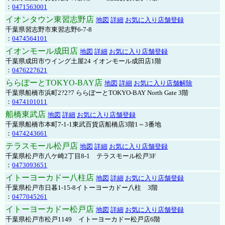
：
0471563001
イオンタウン東習志野店
地図
詳細
お気に入り店舗登録
千葉県習志野市東習志野6-7-8
：
0474564101
イオンモール成田店
地図
詳細
お気に入り店舗登録
千葉県成田市ウイング土屋24 イオンモール成田店1階
：
0476227621
ららぽーとTOKYO-BAY店
地図
詳細
お気に入り店舗解除
千葉県船橋市浜町2?2?7 ららぽーとTOKYO-BAY North Gate 3階
：
0474101011
船橋東武店
地図
詳細
お気に入り店舗登録
千葉県船橋市本町7-1-1東武百貨店船橋店3階1～3番地
：
0474243661
テラスモール松戸店
地図
詳細
お気に入り店舗登録
千葉県松戸市八ケ崎2丁目8-1 テラスモール松戸3F
：
0473093651
イトーヨーカドー八柱店
地図
詳細
お気に入り店舗登録
千葉県松戸市日暮1-15-8イトーヨーカドー八柱 3階
：
0477045261
イトーヨーカドー松戸店
地図
詳細
お気に入り店舗登録
千葉県松戸市松戸1149 イトーヨーカドー松戸店6階