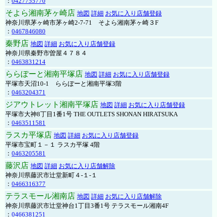
：
0427755770
そよら湘南茅ヶ崎店
地図
詳細
お気に入り店舗登録
神奈川県茅ヶ崎市茅ヶ崎2‐7‐71 そよら湘南茅ヶ崎３F
：
0467846080
秦野店
地図
詳細
お気に入り店舗登録
神奈川県秦野市曽屋４７８４
：
0463831214
ららぽーと湘南平塚店
地図
詳細
お気に入り店舗登録
平塚市天沼10-1 ららぽーと湘南平塚3階
：
0463204371
ジアウトレット湘南平塚店
地図
詳細
お気に入り店舗登録
平塚市大神8丁目1番1号 THE OUTLETS SHONAN HIRATSUKA
：
0463511581
ラスカ平塚店
地図
詳細
お気に入り店舗登録
平塚市宝町１－１ ラスカ平塚 4階
：
0463205581
藤沢店
地図
詳細
お気に入り店舗解除
神奈川県藤沢市辻堂新町４-１-１
：
0466316377
テラスモール湘南店
地図
詳細
お気に入り店舗解除
神奈川県藤沢市辻堂神台1丁目3番1号 テラスモール湘南4F
：
0466381251