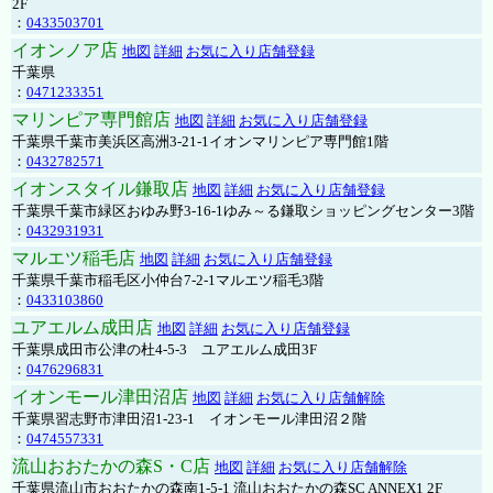
2F
：
0433503701
イオンノア店
地図
詳細
お気に入り店舗登録
千葉県
：
0471233351
マリンピア専門館店
地図
詳細
お気に入り店舗登録
千葉県千葉市美浜区高洲3-21-1イオンマリンピア専門館1階
：
0432782571
イオンスタイル鎌取店
地図
詳細
お気に入り店舗登録
千葉県千葉市緑区おゆみ野3-16-1ゆみ～る鎌取ショッピングセンター3階
：
0432931931
マルエツ稲毛店
地図
詳細
お気に入り店舗登録
千葉県千葉市稲毛区小仲台7-2-1マルエツ稲毛3階
：
0433103860
ユアエルム成田店
地図
詳細
お気に入り店舗登録
千葉県成田市公津の杜4-5-3 ユアエルム成田3F
：
0476296831
イオンモール津田沼店
地図
詳細
お気に入り店舗解除
千葉県習志野市津田沼1-23-1 イオンモール津田沼２階
：
0474557331
流山おおたかの森S・C店
地図
詳細
お気に入り店舗解除
千葉県流山市おおたかの森南1-5-1 流山おおたかの森SC ANNEX1 2F