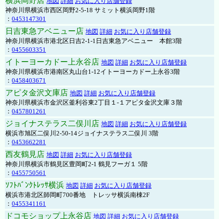
横浜岡野店
地図
詳細
お気に入り店舗登録
神奈川県横浜市西区岡野2-5-18 サミット横浜岡野1階
：
0453147301
日吉東急アベニュー店
地図
詳細
お気に入り店舗登録
神奈川県横浜市港北区日吉2-1-1日吉東急アベニュー 本館3階
：
0455603351
イトーヨーカドー上永谷店
地図
詳細
お気に入り店舗登録
神奈川県横浜市港南区丸山台1-12イトーヨーカドー上永谷3階
：
0458403671
アピタ金沢文庫店
地図
詳細
お気に入り店舗登録
神奈川県横浜市金沢区釜利谷東2丁目１-１アピタ金沢文庫３階
：
0457801261
ジョイナステラス二俣川店
地図
詳細
お気に入り店舗登録
横浜市旭区二俣川2-50-14ジョイナステラス二俣川 3階
：
0453662281
西友鶴見店
地図
詳細
お気に入り店舗登録
神奈川県横浜市鶴見区豊岡町2-1 鶴見フーガ１ 5階
：
0455750561
ｿﾌﾄﾊﾞﾝｸﾄﾚｯｻ横浜
地図
詳細
お気に入り店舗登録
横浜市港北区師岡町700番地 トレッサ横浜南棟2F
：
0455341161
ドコモショップ上永谷店
地図
詳細
お気に入り店舗登録