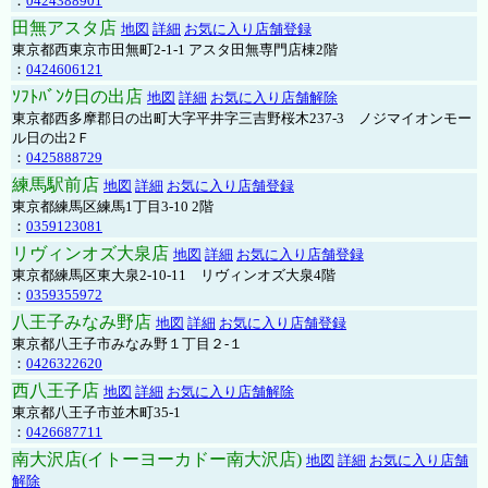
：
0424388901
田無アスタ店
地図
詳細
お気に入り店舗登録
東京都西東京市田無町2-1-1 アスタ田無専門店棟2階
：
0424606121
ｿﾌﾄﾊﾞﾝｸ日の出店
地図
詳細
お気に入り店舗解除
東京都西多摩郡日の出町大字平井字三吉野桜木237-3 ノジマイオンモー
ル日の出2Ｆ
：
0425888729
練馬駅前店
地図
詳細
お気に入り店舗登録
東京都練馬区練馬1丁目3-10 2階
：
0359123081
リヴィンオズ大泉店
地図
詳細
お気に入り店舗登録
東京都練馬区東大泉2-10-11 リヴィンオズ大泉4階
：
0359355972
八王子みなみ野店
地図
詳細
お気に入り店舗登録
東京都八王子市みなみ野１丁目２-１
：
0426322620
西八王子店
地図
詳細
お気に入り店舗解除
東京都八王子市並木町35-1
：
0426687711
南大沢店(イトーヨーカドー南大沢店)
地図
詳細
お気に入り店舗
解除