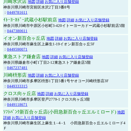
川崎水沢店
地図
詳細
お気に入り店舗登録
神奈川県川崎市宮前区水沢2丁目3番8号
：
0449781611
ｲﾄｰﾖｰｶﾄﾞｰ武蔵小杉駅前店
地図
詳細
お気に入り店舗登録
神奈川県川崎市中原区小杉町3-420イトーヨーカドー武蔵小杉駅前店5階
：
0447380611
イオン新百合ヶ丘店
地図
詳細
お気に入り店舗登録
神奈川県川崎市麻生区上麻生1-19イオン新百合ヶ丘5F
：
0449590071
東急ストア鎌倉店
地図
詳細
お気に入り店舗登録
神奈川県鎌倉市小町1丁目2-12東急ストア鎌倉店5階
：
0467237481
川崎枡形店
地図
詳細
お気に入り店舗登録
神奈川県川崎市多摩区枡形1丁目5番1号ヤオコー川崎枡形店3F
：
0449333315
クロス向ヶ丘店
地図
詳細
お気に入り店舗登録
神奈川県川崎市多摩区登戸2779-1 クロス向ヶ丘3階
：
0449118671
ｿﾌﾄﾊﾞﾝｸ新百合ヶ丘店(小田急新百合ヶ丘エルミロード)
地図
詳細
お気に入り店舗登録
神奈川県川崎市麻生区上麻生１-４-１ 小田急新百合ヶ丘エルミロード4
Ｆ