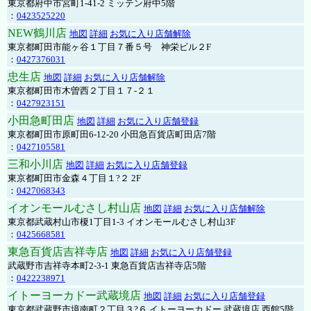
東京都府中市宮町1-41-2 ミッテン府中5階
：
0423525220
NEW鶴川店
地図
詳細
お気に入り店舗解除
東京都町田市能ヶ谷１丁目７番５号 神栄ビル２F
：
0427376031
忠生店
地図
詳細
お気に入り店舗解除
東京都町田市木曽西２丁目１７-２１
：
0427923151
小田急町田店
地図
詳細
お気に入り店舗登録
東京都町田市原町田6-12-20 小田急百貨店町田店7階
：
0427105581
三和小川店
地図
詳細
お気に入り店舗登録
東京都町田市金森４丁目１?２ 2F
：
0427068343
イオンモールむさし村山店
地図
詳細
お気に入り店舗解除
東京都武蔵村山市榎1丁目1-3 イオンモールむさし村山3F
：
0425668581
東急百貨店吉祥寺店
地図
詳細
お気に入り店舗登録
武蔵野市吉祥寺本町2-3-1 東急百貨店吉祥寺店5階
：
0422238971
イトーヨーカドー武蔵境店
地図
詳細
お気に入り店舗登録
東京都武蔵野市境南町２丁目３?６ イトーヨーカドー 武蔵境店 西館5階