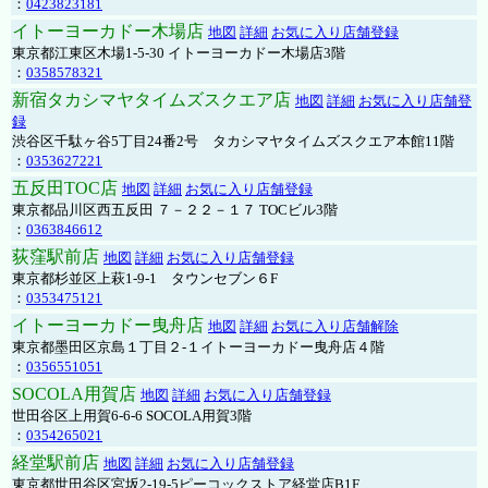
：
0423823181
イトーヨーカドー木場店
地図
詳細
お気に入り店舗登録
東京都江東区木場1-5-30 イトーヨーカドー木場店3階
：
0358578321
新宿タカシマヤタイムズスクエア店
地図
詳細
お気に入り店舗登
録
渋谷区千駄ヶ谷5丁目24番2号 タカシマヤタイムズスクエア本館11階
：
0353627221
五反田TOC店
地図
詳細
お気に入り店舗登録
東京都品川区西五反田 ７－２２－１７ TOCビル3階
：
0363846612
荻窪駅前店
地図
詳細
お気に入り店舗登録
東京都杉並区上萩1-9-1 タウンセブン６F
：
0353475121
イトーヨーカドー曳舟店
地図
詳細
お気に入り店舗解除
東京都墨田区京島１丁目２-１イトーヨーカドー曳舟店４階
：
0356551051
SOCOLA用賀店
地図
詳細
お気に入り店舗登録
世田谷区上用賀6-6-6 SOCOLA用賀3階
：
0354265021
経堂駅前店
地図
詳細
お気に入り店舗登録
東京都世田谷区宮坂2-19-5ピーコックストア経堂店B1F