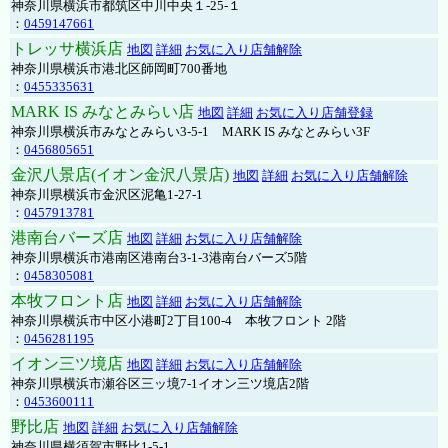
神奈川県横浜市都筑区中川中央１-25-１
：
0459147661
トレッサ横浜店
地図
詳細
お気に入り店舗解除
神奈川県横浜市港北区師岡町700番地
：
0455335631
MARK IS みなとみらい店
地図
詳細
お気に入り店舗登録
神奈川県横浜市みなとみらい3-5-1 MARK IS みなとみらい3F
：
0456805651
金沢八景店(イオン金沢八景店)
地図
詳細
お気に入り店舗解除
神奈川県横浜市金沢区泥亀1-27-1
：
0457913781
港南台バーズ店
地図
詳細
お気に入り店舗解除
神奈川県横浜市港南区港南台3-1-3港南台バーズ5階
：
0458305081
本牧フロント店
地図
詳細
お気に入り店舗解除
神奈川県横浜市中区小港町2丁目100-4 本牧フロント 2階
：
0456281195
イオン三ツ境店
地図
詳細
お気に入り店舗解除
神奈川県横浜市瀬谷区三ッ境7-1イオン三ツ境店2階
：
0453600111
野比店
地図
詳細
お気に入り店舗解除
神奈川県横須賀市野比1-5-1