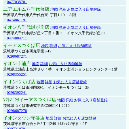
：
0477035701
ユアエルム八千代台店
地図
詳細
お気に入り店舗解除
千葉県八千代市八千代台東1丁目1-10 ３階
：
0474861191
イオン八千代緑が丘店
地図
詳細
お気に入り店舗登録
千葉県八千代市緑が丘２丁目１番３ イオン八千代緑が丘３F
：
0474804711
イーアスつくば店
地図
詳細
お気に入り店舗解除
茨城県つくば市研究学園5-19
：
0298687271
イオン土浦店
地図
詳細
お気に入り店舗解除
茨城県土浦市上高津３６７番 イオン土浦ショッピングセンター1階
：
0298355251
イオンつくば店
地図
詳細
お気に入り店舗登録
茨城県つくば市稲岡66-1 イオンモールつくば 3F
：
0298392241
ｿﾌﾄﾊﾞﾝｸイーアスつくば店
地図
詳細
お気に入り店舗登録
茨城県つくば市研究学園C50街区1-2010
：
0298687278
イオンタウン守谷店
地図
詳細
お気に入り店舗登録
茨城県守谷市百合ヶ丘3丁目249-1ｲｵﾝﾀｳﾝ守谷・2F
：
0297210701