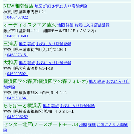
NEW湘南台店
地図
詳細
お気に入り店舗解除
神奈川県藤沢市円行1-2-1
：
0466467822
オーディオスクエア藤沢
地図
詳細
お気に入り店舗登録
藤沢市辻堂新町4-1-1 湘南モールFILL2F（ノジマ内）
：
0466310603
三浦店
地図
詳細
お気に入り店舗登録
神奈川県三浦市初声町入江字2-186-1
：
0468873151
大和店
地図
詳細
お気に入り店舗登録
神奈川県大和市深見台1-1-18
：
0462005021
横浜四季の森店(横浜四季の森フォレオ)
地図
詳細
お気に入り店
舗解除
神奈川県横浜市旭区上白根３-４１-１
：
0459581561
ららぽーと横浜店
地図
詳細
お気に入り店舗解除
神奈川県横浜市都筑区池辺町４０３５-１
：
0459296252
センター北店(ノースポートモール)
地図
詳細
お気に入り店舗解
除