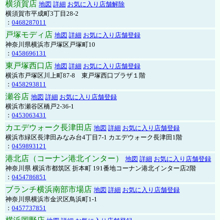
横須賀店
地図
詳細
お気に入り店舗解除
横須賀市平成町3丁目28-2
：
0468287011
戸塚モディ店
地図
詳細
お気に入り店舗登録
神奈川県横浜市戸塚区戸塚町10
：
0458696131
東戸塚西口店
地図
詳細
お気に入り店舗登録
横浜市戸塚区川上町87-8 東戸塚西口プラザ１階
：
0458293811
瀬谷店
地図
詳細
お気に入り店舗登録
横浜市瀬谷区橋戸2-36-1
：
0453063431
カエデウォーク長津田店
地図
詳細
お気に入り店舗登録
横浜市緑区長津田みなみ台4丁目7-1 カエデウォーク長津田1階
：
0459893121
港北店（コーナン港北インター）
地図
詳細
お気に入り店舗登録
神奈川県 横浜市都筑区 折本町 191番地コーナン港北インター店2階
：
0454786851
ブランチ横浜南部市場店
地図
詳細
お気に入り店舗登録
神奈川県横浜市金沢区鳥浜町1-1
：
0457737851