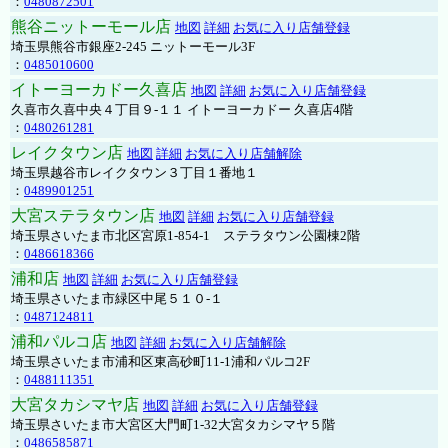
：
0480872501
熊谷ニットーモール店
地図
詳細
お気に入り店舗登録
埼玉県熊谷市銀座2-245 ニットーモール3F
：
0485010600
イトーヨーカドー久喜店
地図
詳細
お気に入り店舗登録
久喜市久喜中央４丁目９-１１ イトーヨーカドー 久喜店4階
：
0480261281
レイクタウン店
地図
詳細
お気に入り店舗解除
埼玉県越谷市レイクタウン３丁目１番地１
：
0489901251
大宮ステラタウン店
地図
詳細
お気に入り店舗登録
埼玉県さいたま市北区宮原1-854-1 ステラタウン公園棟2階
：
0486618366
浦和店
地図
詳細
お気に入り店舗登録
埼玉県さいたま市緑区中尾５１０-１
：
0487124811
浦和パルコ店
地図
詳細
お気に入り店舗解除
埼玉県さいたま市浦和区東高砂町11-1浦和パルコ2F
：
0488111351
大宮タカシマヤ店
地図
詳細
お気に入り店舗登録
埼玉県さいたま市大宮区大門町1-32大宮タカシマヤ５階
：
0486585871