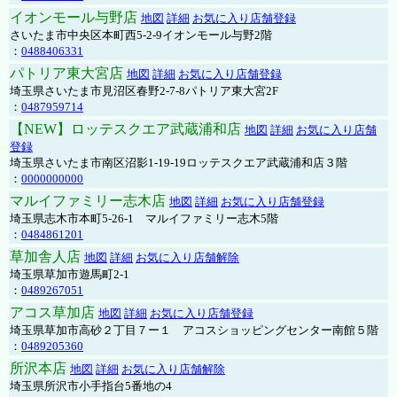
イオンモール与野店
地図
詳細
お気に入り店舗登録
さいたま市中央区本町西5-2-9イオンモール与野2階
：
0488406331
パトリア東大宮店
地図
詳細
お気に入り店舗登録
埼玉県さいたま市見沼区春野2-7-8パトリア東大宮2F
：
0487959714
【NEW】ロッテスクエア武蔵浦和店
地図
詳細
お気に入り店舗
登録
埼玉県さいたま市南区沼影1-19-19ロッテスクエア武蔵浦和店３階
：
0000000000
マルイファミリー志木店
地図
詳細
お気に入り店舗登録
埼玉県志木市本町5-26-1 マルイファミリー志木5階
：
0484861201
草加舎人店
地図
詳細
お気に入り店舗解除
埼玉県草加市遊馬町2-1
：
0489267051
アコス草加店
地図
詳細
お気に入り店舗登録
埼玉県草加市高砂２丁目７ー１ アコスショッピングセンター南館５階
：
0489205360
所沢本店
地図
詳細
お気に入り店舗解除
埼玉県所沢市小手指台5番地の4