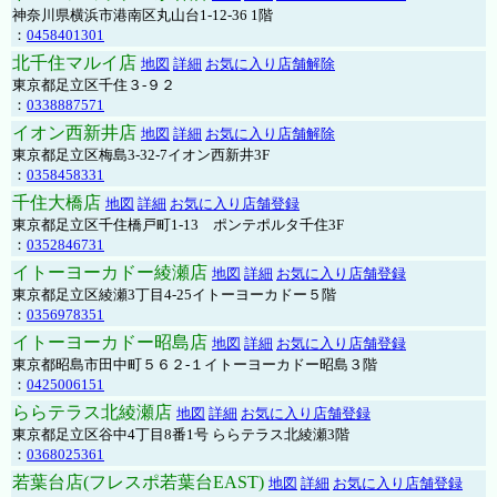
神奈川県横浜市港南区丸山台1-12-36 1階
：
0458401301
北千住マルイ店
地図
詳細
お気に入り店舗解除
東京都足立区千住３-９２
：
0338887571
イオン西新井店
地図
詳細
お気に入り店舗解除
東京都足立区梅島3-32-7イオン西新井3F
：
0358458331
千住大橋店
地図
詳細
お気に入り店舗登録
東京都足立区千住橋戸町1-13 ポンテポルタ千住3F
：
0352846731
イトーヨーカドー綾瀬店
地図
詳細
お気に入り店舗登録
東京都足立区綾瀬3丁目4-25イトーヨーカドー５階
：
0356978351
イトーヨーカドー昭島店
地図
詳細
お気に入り店舗登録
東京都昭島市田中町５６２-１イトーヨーカドー昭島３階
：
0425006151
ららテラス北綾瀬店
地図
詳細
お気に入り店舗登録
東京都足立区谷中4丁目8番1号 ららテラス北綾瀬3階
：
0368025361
若葉台店(フレスポ若葉台EAST)
地図
詳細
お気に入り店舗登録