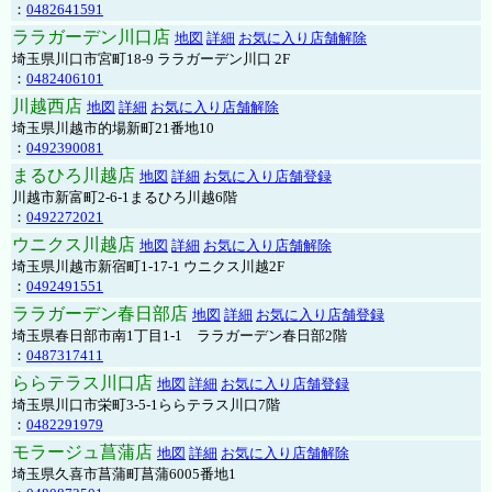
：
0482641591
ララガーデン川口店
地図
詳細
お気に入り店舗解除
埼玉県川口市宮町18-9 ララガーデン川口 2F
：
0482406101
川越西店
地図
詳細
お気に入り店舗解除
埼玉県川越市的場新町21番地10
：
0492390081
まるひろ川越店
地図
詳細
お気に入り店舗登録
川越市新富町2-6-1まるひろ川越6階
：
0492272021
ウニクス川越店
地図
詳細
お気に入り店舗解除
埼玉県川越市新宿町1-17-1 ウニクス川越2F
：
0492491551
ララガーデン春日部店
地図
詳細
お気に入り店舗登録
埼玉県春日部市南1丁目1-1 ララガーデン春日部2階
：
0487317411
ららテラス川口店
地図
詳細
お気に入り店舗登録
埼玉県川口市栄町3-5-1ららテラス川口7階
：
0482291979
モラージュ菖蒲店
地図
詳細
お気に入り店舗解除
埼玉県久喜市菖蒲町菖蒲6005番地1