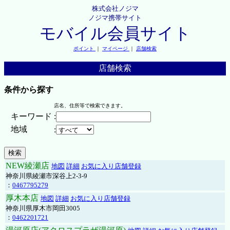
株式会社ノジマ
ノジマ携帯サイト
モバイル会員サイト
ポイント
｜
マイページ
｜
店舗検索
店舗検索
条件から探す
店名、住所等で検索できます。
キーワード
:
地域
:
NEW綾瀬店
地図
詳細
お気に入り店舗登録
神奈川県綾瀬市深谷上2-3-9
：
0467795279
厚木本店
地図
詳細
お気に入り店舗登録
神奈川県厚木市岡田3005
：
0462201721