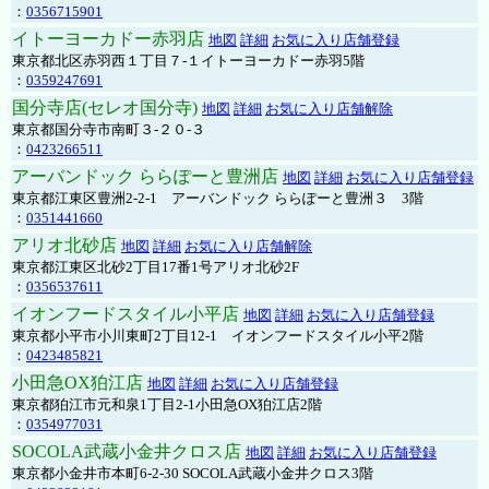
：
0356715901
イトーヨーカドー赤羽店
地図
詳細
お気に入り店舗登録
東京都北区赤羽西１丁目７-１イトーヨーカドー赤羽5階
：
0359247691
国分寺店(セレオ国分寺)
地図
詳細
お気に入り店舗解除
東京都国分寺市南町３-２０-３
：
0423266511
アーバンドック ららぽーと豊洲店
地図
詳細
お気に入り店舗登録
東京都江東区豊洲2-2-1 アーバンドック ららぽーと豊洲３ 3階
：
0351441660
アリオ北砂店
地図
詳細
お気に入り店舗解除
東京都江東区北砂2丁目17番1号アリオ北砂2F
：
0356537611
イオンフードスタイル小平店
地図
詳細
お気に入り店舗登録
東京都小平市小川東町2丁目12-1 イオンフードスタイル小平2階
：
0423485821
小田急OX狛江店
地図
詳細
お気に入り店舗登録
東京都狛江市元和泉1丁目2-1小田急OX狛江店2階
：
0354977031
SOCOLA武蔵小金井クロス店
地図
詳細
お気に入り店舗登録
東京都小金井市本町6-2-30 SOCOLA武蔵小金井クロス3階