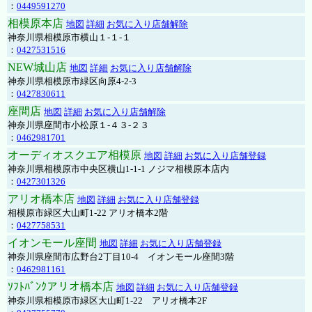
：
0449591270
相模原本店
地図
詳細
お気に入り店舗解除
神奈川県相模原市横山１-１-１
：
0427531516
NEW城山店
地図
詳細
お気に入り店舗解除
神奈川県相模原市緑区向原4-2-3
：
0427830611
座間店
地図
詳細
お気に入り店舗解除
神奈川県座間市小松原１-４３-２３
：
0462981701
オーディオスクエア相模原
地図
詳細
お気に入り店舗登録
神奈川県相模原市中央区横山1-1-1 ノジマ相模原本店内
：
0427301326
アリオ橋本店
地図
詳細
お気に入り店舗登録
相模原市緑区大山町1-22 アリオ橋本2階
：
0427758531
イオンモール座間
地図
詳細
お気に入り店舗登録
神奈川県座間市広野台2丁目10-4 イオンモール座間3階
：
0462981161
ｿﾌﾄﾊﾞﾝｸアリオ橋本店
地図
詳細
お気に入り店舗登録
神奈川県相模原市緑区大山町1-22 アリオ橋本2F