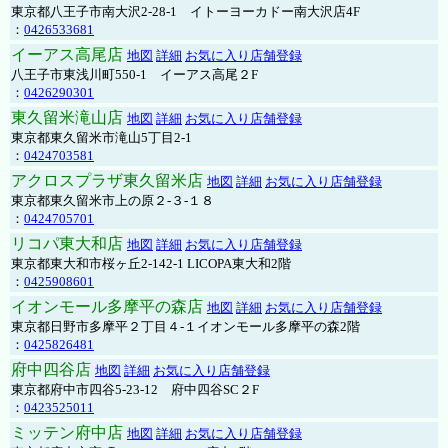
東京都八王子市南大沢2-28-1 イトーヨーカドー南大沢店4F
：
0426533681
イーアス高尾店
地図
詳細
お気に入り店舗登録
八王子市東浅川町550-1 イーアス高尾２F
：
0426290301
東久留米滝山店
地図
詳細
お気に入り店舗登録
東京都東久留米市滝山5丁目2-1
：
0424703581
アクロスプラザ東久留米店
地図
詳細
お気に入り店舗登録
東京都東久留米市上の原２-３-１８
：
0424705701
リコパ東大和店
地図
詳細
お気に入り店舗登録
東京都東大和市桜ヶ丘2-142-1 LICOPA東大和2階
：
0425908601
イオンモール多摩平の森店
地図
詳細
お気に入り店舗登録
東京都日野市多摩平２丁目４-１イオンモール多摩平の森2階
：
0425826481
府中四谷店
地図
詳細
お気に入り店舗登録
東京都府中市四谷5-23-12 府中四谷SC２F
：
0423525011
ミッテン府中店
地図
詳細
お気に入り店舗登録