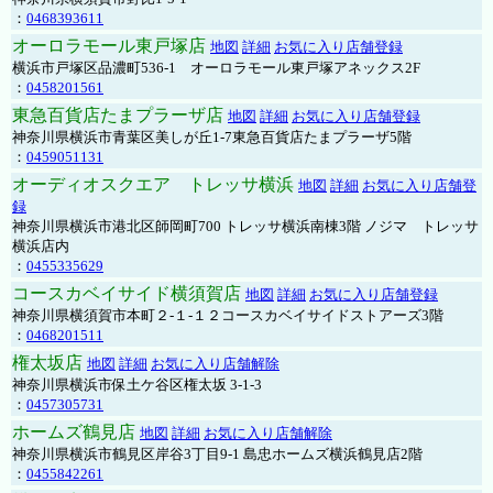
：
0468393611
オーロラモール東戸塚店
地図
詳細
お気に入り店舗登録
横浜市戸塚区品濃町536-1 オーロラモール東戸塚アネックス2F
：
0458201561
東急百貨店たまプラーザ店
地図
詳細
お気に入り店舗登録
神奈川県横浜市青葉区美しが丘1-7東急百貨店たまプラーザ5階
：
0459051131
オーディオスクエア トレッサ横浜
地図
詳細
お気に入り店舗登
録
神奈川県横浜市港北区師岡町700 トレッサ横浜南棟3階 ノジマ トレッサ
横浜店内
：
0455335629
コースカベイサイド横須賀店
地図
詳細
お気に入り店舗登録
神奈川県横須賀市本町２-１-１２コースカベイサイドストアーズ3階
：
0468201511
権太坂店
地図
詳細
お気に入り店舗解除
神奈川県横浜市保土ケ谷区権太坂 3-1-3
：
0457305731
ホームズ鶴見店
地図
詳細
お気に入り店舗解除
神奈川県横浜市鶴見区岸谷3丁目9-1 島忠ホームズ横浜鶴見店2階
：
0455842261