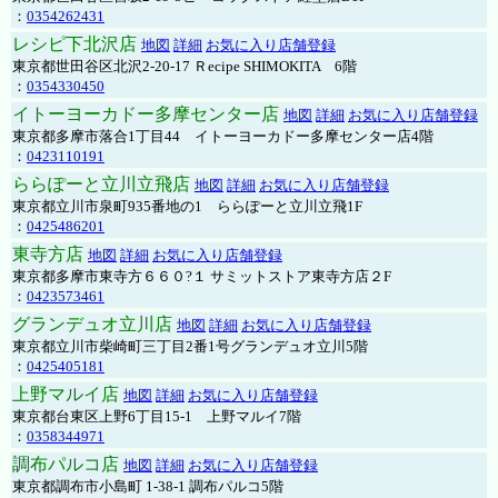
：
0354262431
レシピ下北沢店
地図
詳細
お気に入り店舗登録
東京都世田谷区北沢2-20-17 Ｒecipe SHIMOKITA 6階
：
0354330450
イトーヨーカドー多摩センター店
地図
詳細
お気に入り店舗登録
東京都多摩市落合1丁目44 イトーヨーカドー多摩センター店4階
：
0423110191
ららぽーと立川立飛店
地図
詳細
お気に入り店舗登録
東京都立川市泉町935番地の1 ららぽーと立川立飛1F
：
0425486201
東寺方店
地図
詳細
お気に入り店舗登録
東京都多摩市東寺方６６０?１ サミットストア東寺方店２F
：
0423573461
グランデュオ立川店
地図
詳細
お気に入り店舗登録
東京都立川市柴崎町三丁目2番1号グランデュオ立川5階
：
0425405181
上野マルイ店
地図
詳細
お気に入り店舗登録
東京都台東区上野6丁目15-1 上野マルイ7階
：
0358344971
調布パルコ店
地図
詳細
お気に入り店舗登録
東京都調布市小島町 1-38-1 調布パルコ5階