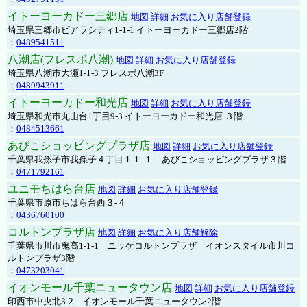
イトーヨーカドー三郷店
地図
詳細
お気に入り店舗登録
埼玉県三郷市ピアラシティ1-1-1 イトーヨーカドー三郷店2階
：
0489541511
八潮店(フレスポ八潮)
地図
詳細
お気に入り店舗登録
埼玉県八潮市大瀬1-1-3 フレスポ八潮3F
：
0489943911
イトーヨーカドー和光店
地図
詳細
お気に入り店舗登録
埼玉県和光市丸山台1丁目9-3 イトーヨーカドー和光店 ３階
：
0484513661
あびこショッピングプラザ店
地図
詳細
お気に入り店舗登録
千葉県我孫子市我孫子４丁目１１-１ あびこショッピングプラザ３階
：
0471792161
ユニモちはら台店
地図
詳細
お気に入り店舗登録
千葉県市原市ちはら台西３-４
：
0436760100
コルトンプラザ店
地図
詳細
お気に入り店舗解除
千葉県市川市鬼高1-1-1 ニッケコルトンプラザ イオンスタイル市川コ
ルトンプラザ3階
：
0473203041
イオンモール千葉ニュータウン店
地図
詳細
お気に入り店舗登録
印西市中央北3-2 イオンモール千葉ニュータウン2階