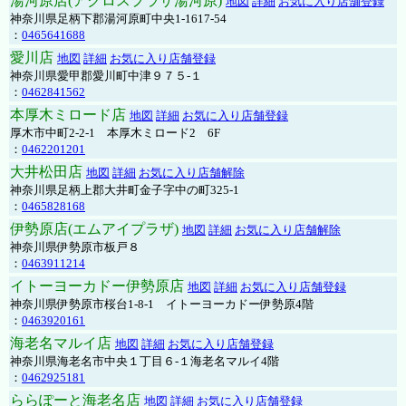
湯河原店(アクロスプラザ湯河原)
地図
詳細
お気に入り店舗登録
神奈川県足柄下郡湯河原町中央1-1617-54
：
0465641688
愛川店
地図
詳細
お気に入り店舗登録
神奈川県愛甲郡愛川町中津９７５-１
：
0462841562
本厚木ミロード店
地図
詳細
お気に入り店舗登録
厚木市中町2-2-1 本厚木ミロード2 6F
：
0462201201
大井松田店
地図
詳細
お気に入り店舗解除
神奈川県足柄上郡大井町金子字中の町325-1
：
0465828168
伊勢原店(エムアイプラザ)
地図
詳細
お気に入り店舗解除
神奈川県伊勢原市板戸８
：
0463911214
イトーヨーカドー伊勢原店
地図
詳細
お気に入り店舗登録
神奈川県伊勢原市桜台1-8-1 イトーヨーカドー伊勢原4階
：
0463920161
海老名マルイ店
地図
詳細
お気に入り店舗登録
神奈川県海老名市中央１丁目６-１海老名マルイ4階
：
0462925181
ららぽーと海老名店
地図
詳細
お気に入り店舗登録