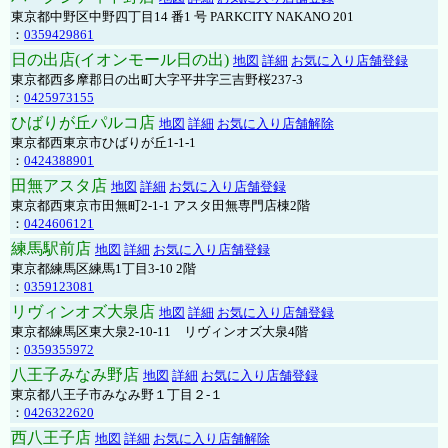
東京都中野区中野四丁目14 番1 号 PARKCITY NAKANO 201
：
0359429861
日の出店(イオンモール日の出)
地図
詳細
お気に入り店舗登録
東京都西多摩郡日の出町大字平井字三吉野桜237-3
：
0425973155
ひばりが丘パルコ店
地図
詳細
お気に入り店舗解除
東京都西東京市ひばりが丘1-1-1
：
0424388901
田無アスタ店
地図
詳細
お気に入り店舗登録
東京都西東京市田無町2-1-1 アスタ田無専門店棟2階
：
0424606121
練馬駅前店
地図
詳細
お気に入り店舗登録
東京都練馬区練馬1丁目3-10 2階
：
0359123081
リヴィンオズ大泉店
地図
詳細
お気に入り店舗登録
東京都練馬区東大泉2-10-11 リヴィンオズ大泉4階
：
0359355972
八王子みなみ野店
地図
詳細
お気に入り店舗登録
東京都八王子市みなみ野１丁目２-１
：
0426322620
西八王子店
地図
詳細
お気に入り店舗解除