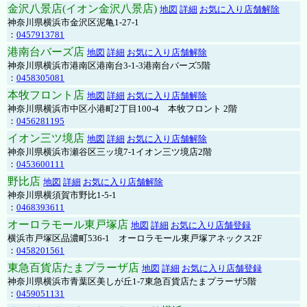
金沢八景店(イオン金沢八景店)
地図
詳細
お気に入り店舗解除
神奈川県横浜市金沢区泥亀1-27-1
：
0457913781
港南台バーズ店
地図
詳細
お気に入り店舗解除
神奈川県横浜市港南区港南台3-1-3港南台バーズ5階
：
0458305081
本牧フロント店
地図
詳細
お気に入り店舗解除
神奈川県横浜市中区小港町2丁目100-4 本牧フロント 2階
：
0456281195
イオン三ツ境店
地図
詳細
お気に入り店舗解除
神奈川県横浜市瀬谷区三ッ境7-1イオン三ツ境店2階
：
0453600111
野比店
地図
詳細
お気に入り店舗解除
神奈川県横須賀市野比1-5-1
：
0468393611
オーロラモール東戸塚店
地図
詳細
お気に入り店舗登録
横浜市戸塚区品濃町536-1 オーロラモール東戸塚アネックス2F
：
0458201561
東急百貨店たまプラーザ店
地図
詳細
お気に入り店舗登録
神奈川県横浜市青葉区美しが丘1-7東急百貨店たまプラーザ5階
：
0459051131