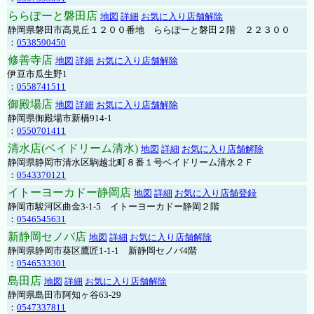
ららぽーと磐田店
地図
詳細
お気に入り店舗解除
静岡県磐田市高見丘１２００番地 ららぽーと磐田２階 ２２３００
：
0538590450
修善寺店
地図
詳細
お気に入り店舗解除
伊豆市瓜生野1
：
0558741511
御殿場店
地図
詳細
お気に入り店舗解除
静岡県御殿場市新橋914-1
：
0550701411
清水店(ベイドリーム清水)
地図
詳細
お気に入り店舗解除
静岡県静岡市清水区駒越北町８番１号ベイドリーム清水２Ｆ
：
0543370121
イトーヨーカドー静岡店
地図
詳細
お気に入り店舗登録
静岡市駿河区曲金3-1-5 イトーヨーカドー静岡２階
：
0546545631
新静岡セノバ店
地図
詳細
お気に入り店舗解除
静岡県静岡市葵区鷹匠1-1-1 新静岡セノバ4階
：
0546533301
島田店
地図
詳細
お気に入り店舗解除
静岡県島田市阿知ヶ谷63-29
：
0547337811