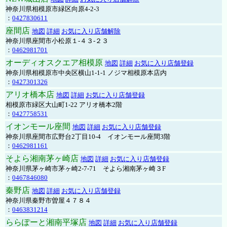
神奈川県相模原市緑区向原4-2-3
：
0427830611
座間店
地図
詳細
お気に入り店舗解除
神奈川県座間市小松原１-４３-２３
：
0462981701
オーディオスクエア相模原
地図
詳細
お気に入り店舗登録
神奈川県相模原市中央区横山1-1-1 ノジマ相模原本店内
：
0427301326
アリオ橋本店
地図
詳細
お気に入り店舗登録
相模原市緑区大山町1-22 アリオ橋本2階
：
0427758531
イオンモール座間
地図
詳細
お気に入り店舗登録
神奈川県座間市広野台2丁目10-4 イオンモール座間3階
：
0462981161
そよら湘南茅ヶ崎店
地図
詳細
お気に入り店舗登録
神奈川県茅ヶ崎市茅ヶ崎2‐7‐71 そよら湘南茅ヶ崎３F
：
0467846080
秦野店
地図
詳細
お気に入り店舗登録
神奈川県秦野市曽屋４７８４
：
0463831214
ららぽーと湘南平塚店
地図
詳細
お気に入り店舗登録