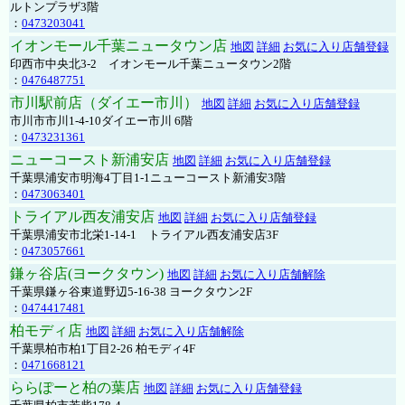
ルトンプラザ3階
：
0473203041
イオンモール千葉ニュータウン店
地図
詳細
お気に入り店舗登録
印西市中央北3-2 イオンモール千葉ニュータウン2階
：
0476487751
市川駅前店（ダイエー市川）
地図
詳細
お気に入り店舗登録
市川市市川1-4-10ダイエー市川 6階
：
0473231361
ニューコースト新浦安店
地図
詳細
お気に入り店舗登録
千葉県浦安市明海4丁目1-1ニューコースト新浦安3階
：
0473063401
トライアル西友浦安店
地図
詳細
お気に入り店舗登録
千葉県浦安市北栄1-14-1 トライアル西友浦安店3F
：
0473057661
鎌ヶ谷店(ヨークタウン)
地図
詳細
お気に入り店舗解除
千葉県鎌ヶ谷東道野辺5-16-38 ヨークタウン2F
：
0474417481
柏モディ店
地図
詳細
お気に入り店舗解除
千葉県柏市柏1丁目2-26 柏モディ4F
：
0471668121
ららぽーと柏の葉店
地図
詳細
お気に入り店舗登録