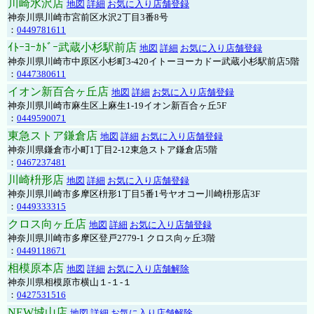
川崎水沢店
地図
詳細
お気に入り店舗登録
神奈川県川崎市宮前区水沢2丁目3番8号
：
0449781611
ｲﾄｰﾖｰｶﾄﾞｰ武蔵小杉駅前店
地図
詳細
お気に入り店舗登録
神奈川県川崎市中原区小杉町3-420イトーヨーカドー武蔵小杉駅前店5階
：
0447380611
イオン新百合ヶ丘店
地図
詳細
お気に入り店舗登録
神奈川県川崎市麻生区上麻生1-19イオン新百合ヶ丘5F
：
0449590071
東急ストア鎌倉店
地図
詳細
お気に入り店舗登録
神奈川県鎌倉市小町1丁目2-12東急ストア鎌倉店5階
：
0467237481
川崎枡形店
地図
詳細
お気に入り店舗登録
神奈川県川崎市多摩区枡形1丁目5番1号ヤオコー川崎枡形店3F
：
0449333315
クロス向ヶ丘店
地図
詳細
お気に入り店舗登録
神奈川県川崎市多摩区登戸2779-1 クロス向ヶ丘3階
：
0449118671
相模原本店
地図
詳細
お気に入り店舗解除
神奈川県相模原市横山１-１-１
：
0427531516
NEW城山店
地図
詳細
お気に入り店舗解除