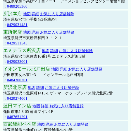
埼玉県草加市高砂２丁目７ー１ アコスショッピングセンター南館５階
：
0489205360
所沢本店
地図
詳細
お気に入り店舗解除
埼玉県所沢市小手指台5番地の4
：
0429031481
東所沢店
地図
詳細
お気に入り店舗登録
埼玉県所沢市東所沢和田３-１２-１
：
0429511545
エミテラス所沢店
地図
詳細
お気に入り店舗解除
埼玉県所沢市東住吉10番1号 エミテラス所沢 3階
：
0429033001
イオンモール北戸田店
地図
詳細
お気に入り店舗登録
戸田市美女木東1ｰ3‐1 イオンモール北戸田3階
：
0484300201
所沢北原店
地図
詳細
お気に入り店舗登録
埼玉県所沢市北原町1415-1 ザ・マーケットプレイス所沢北原2階
：
0429274001
蓮田マイン店
地図
詳細
お気に入り店舗登録
蓮田市東5-8-65 蓮田マイン1F
：
0487651291
西武飯能ペペ店
地図
詳細
お気に入り店舗登録
埼玉県飯能市仲町11-21 西武飯能ペペ3階