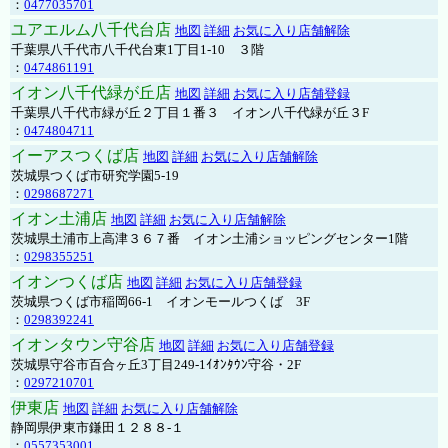
：
0477035701
ユアエルム八千代台店
地図
詳細
お気に入り店舗解除
千葉県八千代市八千代台東1丁目1-10 ３階
：
0474861191
イオン八千代緑が丘店
地図
詳細
お気に入り店舗登録
千葉県八千代市緑が丘２丁目１番３ イオン八千代緑が丘３F
：
0474804711
イーアスつくば店
地図
詳細
お気に入り店舗解除
茨城県つくば市研究学園5-19
：
0298687271
イオン土浦店
地図
詳細
お気に入り店舗解除
茨城県土浦市上高津３６７番 イオン土浦ショッピングセンター1階
：
0298355251
イオンつくば店
地図
詳細
お気に入り店舗登録
茨城県つくば市稲岡66-1 イオンモールつくば 3F
：
0298392241
イオンタウン守谷店
地図
詳細
お気に入り店舗登録
茨城県守谷市百合ヶ丘3丁目249-1ｲｵﾝﾀｳﾝ守谷・2F
：
0297210701
伊東店
地図
詳細
お気に入り店舗解除
静岡県伊東市鎌田１２８８-１
：
0557353001