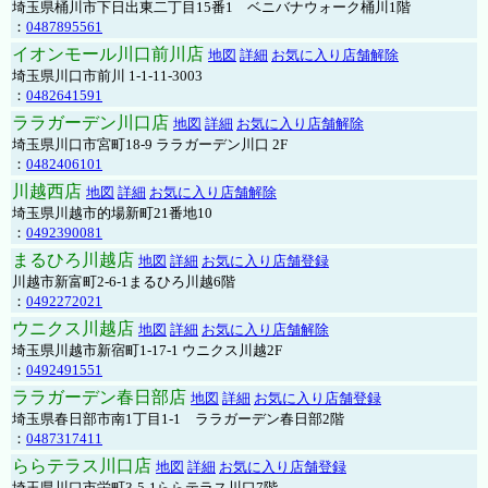
埼玉県桶川市下日出東二丁目15番1 ベニバナウォーク桶川1階
：
0487895561
イオンモール川口前川店
地図
詳細
お気に入り店舗解除
埼玉県川口市前川 1-1-11-3003
：
0482641591
ララガーデン川口店
地図
詳細
お気に入り店舗解除
埼玉県川口市宮町18-9 ララガーデン川口 2F
：
0482406101
川越西店
地図
詳細
お気に入り店舗解除
埼玉県川越市的場新町21番地10
：
0492390081
まるひろ川越店
地図
詳細
お気に入り店舗登録
川越市新富町2-6-1まるひろ川越6階
：
0492272021
ウニクス川越店
地図
詳細
お気に入り店舗解除
埼玉県川越市新宿町1-17-1 ウニクス川越2F
：
0492491551
ララガーデン春日部店
地図
詳細
お気に入り店舗登録
埼玉県春日部市南1丁目1-1 ララガーデン春日部2階
：
0487317411
ららテラス川口店
地図
詳細
お気に入り店舗登録
埼玉県川口市栄町3-5-1ららテラス川口7階