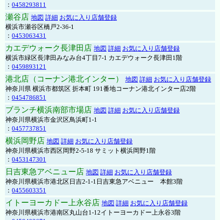
：
0458293811
瀬谷店
地図
詳細
お気に入り店舗登録
横浜市瀬谷区橋戸2-36-1
：
0453063431
カエデウォーク長津田店
地図
詳細
お気に入り店舗登録
横浜市緑区長津田みなみ台4丁目7-1 カエデウォーク長津田1階
：
0459893121
港北店（コーナン港北インター）
地図
詳細
お気に入り店舗登録
神奈川県 横浜市都筑区 折本町 191番地コーナン港北インター店2階
：
0454786851
ブランチ横浜南部市場店
地図
詳細
お気に入り店舗登録
神奈川県横浜市金沢区鳥浜町1-1
：
0457737851
横浜岡野店
地図
詳細
お気に入り店舗登録
神奈川県横浜市西区岡野2-5-18 サミット横浜岡野1階
：
0453147301
日吉東急アベニュー店
地図
詳細
お気に入り店舗登録
神奈川県横浜市港北区日吉2-1-1日吉東急アベニュー 本館3階
：
0455603351
イトーヨーカドー上永谷店
地図
詳細
お気に入り店舗登録
神奈川県横浜市港南区丸山台1-12イトーヨーカドー上永谷3階