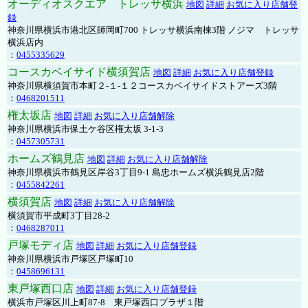
オーディオスクエア トレッサ横浜
地図
詳細
お気に入り店舗登
録
神奈川県横浜市港北区師岡町700 トレッサ横浜南棟3階 ノジマ トレッサ
横浜店内
：
0455335629
コースカベイサイド横須賀店
地図
詳細
お気に入り店舗登録
神奈川県横須賀市本町２-１-１２コースカベイサイドストアーズ3階
：
0468201511
権太坂店
地図
詳細
お気に入り店舗解除
神奈川県横浜市保土ケ谷区権太坂 3-1-3
：
0457305731
ホームズ鶴見店
地図
詳細
お気に入り店舗解除
神奈川県横浜市鶴見区岸谷3丁目9-1 島忠ホームズ横浜鶴見店2階
：
0455842261
横須賀店
地図
詳細
お気に入り店舗解除
横須賀市平成町3丁目28-2
：
0468287011
戸塚モディ店
地図
詳細
お気に入り店舗登録
神奈川県横浜市戸塚区戸塚町10
：
0458696131
東戸塚西口店
地図
詳細
お気に入り店舗登録
横浜市戸塚区川上町87-8 東戸塚西口プラザ１階