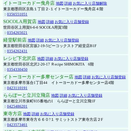
イトーヨーカドー曳舟店
地図
詳細
お気に入り店舗解除
東京都墨田区京島１丁目２-１イトーヨーカドー曳舟店４階
：
0356551051
SOCOLA用賀店
地図
詳細
お気に入り店舗登録
世田谷区上用賀6-6-6 SOCOLA用賀3階
：
0354265021
経堂駅前店
地図
詳細
お気に入り店舗登録
東京都世田谷区宮坂2-19-5ピーコックストア経堂店B1F
：
0354262431
レシピ下北沢店
地図
詳細
お気に入り店舗登録
東京都世田谷区北沢2-20-17 Ｒecipe SHIMOKITA 6階
：
0354330450
イトーヨーカドー多摩センター店
地図
詳細
お気に入り店舗登録
東京都多摩市落合1丁目44 イトーヨーカドー多摩センター店4階
：
0423110191
ららぽーと立川立飛店
地図
詳細
お気に入り店舗登録
東京都立川市泉町935番地の1 ららぽーと立川立飛1F
：
0425486201
東寺方店
地図
詳細
お気に入り店舗登録
東京都多摩市東寺方６６０?１ サミットストア東寺方店２F
：
0423573461