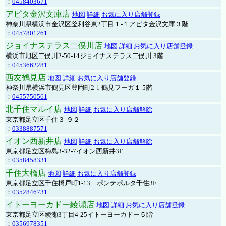
：
0458403671
アピタ金沢文庫店
地図
詳細
お気に入り店舗登録
神奈川県横浜市金沢区釜利谷東2丁目１-１アピタ金沢文庫３階
：
0457801261
ジョイナステラス二俣川店
地図
詳細
お気に入り店舗登録
横浜市旭区二俣川2-50-14ジョイナステラス二俣川 3階
：
0453662281
西友鶴見店
地図
詳細
お気に入り店舗登録
神奈川県横浜市鶴見区豊岡町2-1 鶴見フーガ１ 5階
：
0455750561
北千住マルイ店
地図
詳細
お気に入り店舗解除
東京都足立区千住３-９２
：
0338887571
イオン西新井店
地図
詳細
お気に入り店舗解除
東京都足立区梅島3-32-7イオン西新井3F
：
0358458331
千住大橋店
地図
詳細
お気に入り店舗登録
東京都足立区千住橋戸町1-13 ポンテポルタ千住3F
：
0352846731
イトーヨーカドー綾瀬店
地図
詳細
お気に入り店舗登録
東京都足立区綾瀬3丁目4-25イトーヨーカドー５階
：
0356978351