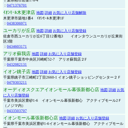
千葉県柏市若柴178-4
：
0471376701
ｲｵﾝﾓｰﾙ木更津店
地図
詳細
お気に入り店舗解除
木更津市築地1番4 ｲｵﾝﾓｰﾙ木更津1F
：
0438306971
ユーカリが丘店
地図
詳細
お気に入り店舗登録
佐倉市西ユーカリが丘6丁目12番地3 イオンタウンユーカリが丘東街
区3階
：
0434603171
アリオ蘇我店
地図
詳細
お気に入り店舗登録
千葉県千葉市中央区川崎町52-7 アリオ蘇我店２F
：
0432082131
イオン銚子店
地図
詳細
お気に入り店舗登録
千葉県銚子市三崎町2丁目2660-1 イオン銚子ショッピングセンター２Ｆ
：
0479303211
オーディオスクエアイオンモール幕張新都心店
地図
詳細
お気
に入り店舗登録
千葉市美浜区豊砂1-6 イオンモール幕張新都心 アクティブモール2Ｆ
（ノジマ内）
：
0433503707
イオンモール幕張新都心店
地図
詳細
お気に入り店舗登録
千葉県千葉市美浜区豊砂1-6イオンモール幕張新都心 アクティブモール