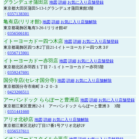
グランデュオ蒲田店
地図
詳細
お気に入り店舗登録
東京都大田区蒲田5-13-1グランデュオ蒲田東館3階
：
0357138301
亀有店(リリオ館)
地図
詳細
お気に入り店舗解除
東京都葛飾区亀有3-26-1リリオ館4F
：
0356506181
イトーヨーカドー四つ木店
地図
詳細
お気に入り店舗登録
東京都葛飾区四つ木2丁目21-1イトーヨーカドー四つ木３F
：
0356715901
イトーヨーカドー赤羽店
地図
詳細
お気に入り店舗登録
東京都北区赤羽西１丁目７-１イトーヨーカドー赤羽5階
：
0359247691
国分寺店(セレオ国分寺)
地図
詳細
お気に入り店舗解除
東京都国分寺市南町３-２０-３
：
0423266511
アーバンドック ららぽーと豊洲店
地図
詳細
お気に入り店舗登録
東京都江東区豊洲2-2-1 アーバンドック ららぽーと豊洲３ 3階
：
0351441660
アリオ北砂店
地図
詳細
お気に入り店舗解除
東京都江東区北砂2丁目17番1号アリオ北砂2F
：
0356537611
イオンフードスタイル小平店