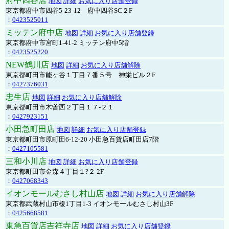
府中四谷店
地図
詳細
お気に入り店舗登録
東京都府中市四谷5-23-12 府中四谷SC２F
：
0423525011
ミッテン府中店
地図
詳細
お気に入り店舗登録
東京都府中市宮町1-41-2 ミッテン府中5階
：
0423525220
NEW鶴川店
地図
詳細
お気に入り店舗解除
東京都町田市能ヶ谷１丁目７番５号 神栄ビル２F
：
0427376031
忠生店
地図
詳細
お気に入り店舗解除
東京都町田市木曽西２丁目１７-２１
：
0427923151
小田急町田店
地図
詳細
お気に入り店舗登録
東京都町田市原町田6-12-20 小田急百貨店町田店7階
：
0427105581
三和小川店
地図
詳細
お気に入り店舗登録
東京都町田市金森４丁目１?２ 2F
：
0427068343
イオンモールむさし村山店
地図
詳細
お気に入り店舗解除
東京都武蔵村山市榎1丁目1-3 イオンモールむさし村山3F
：
0425668581
東急百貨店吉祥寺店
地図
詳細
お気に入り店舗登録