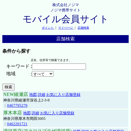
株式会社ノジマ
ノジマ携帯サイト
モバイル会員サイト
ポイント
｜
マイページ
｜
店舗検索
店舗検索
条件から探す
店名、住所等で検索できます。
キーワード
:
地域
:
NEW綾瀬店
地図
詳細
お気に入り店舗登録
神奈川県綾瀬市深谷上2-3-9
：
0467795279
厚木本店
地図
詳細
お気に入り店舗登録
神奈川県厚木市岡田3005
：
0462201721