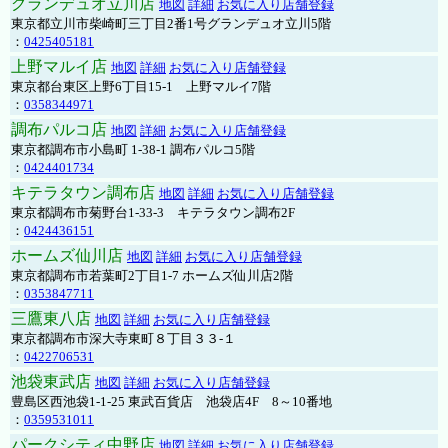
グランデュオ立川店
地図
詳細
お気に入り店舗登録
東京都立川市柴崎町三丁目2番1号グランデュオ立川5階
：
0425405181
上野マルイ店
地図
詳細
お気に入り店舗登録
東京都台東区上野6丁目15-1 上野マルイ7階
：
0358344971
調布パルコ店
地図
詳細
お気に入り店舗登録
東京都調布市小島町 1-38-1 調布パルコ5階
：
0424401734
キテラタウン調布店
地図
詳細
お気に入り店舗登録
東京都調布市菊野台1-33-3 キテラタウン調布2F
：
0424436151
ホームズ仙川店
地図
詳細
お気に入り店舗登録
東京都調布市若葉町2丁目1-7 ホームズ仙川店2階
：
0353847711
三鷹東八店
地図
詳細
お気に入り店舗登録
東京都調布市深大寺東町８丁目３３-１
：
0422706531
池袋東武店
地図
詳細
お気に入り店舗登録
豊島区西池袋1-1-25 東武百貨店 池袋店4F 8～10番地
：
0359531011
パークシティ中野店
地図
詳細
お気に入り店舗登録