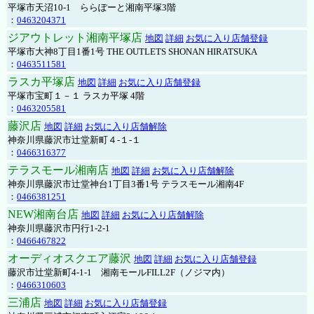
平塚市天沼10-1 ららぽーと湘南平塚3階
：
0463204371
ジアウトレット湘南平塚店
地図
詳細
お気に入り店舗登録
平塚市大神8丁目1番1号 THE OUTLETS SHONAN HIRATSUKA
：
0463511581
ラスカ平塚店
地図
詳細
お気に入り店舗登録
平塚市宝町１－１ ラスカ平塚 4階
：
0463205581
藤沢店
地図
詳細
お気に入り店舗解除
神奈川県藤沢市辻堂新町４-１-１
：
0466316377
テラスモール湘南店
地図
詳細
お気に入り店舗解除
神奈川県藤沢市辻堂神台1丁目3番1号 テラスモール湘南4F
：
0466381251
NEW湘南台店
地図
詳細
お気に入り店舗解除
神奈川県藤沢市円行1-2-1
：
0466467822
オーディオスクエア藤沢
地図
詳細
お気に入り店舗登録
藤沢市辻堂新町4-1-1 湘南モールFILL2F（ノジマ内）
：
0466310603
三浦店
地図
詳細
お気に入り店舗登録