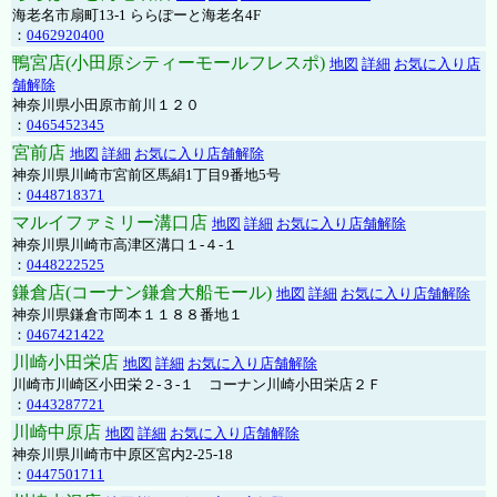
海老名市扇町13-1 ららぽーと海老名4F
：
0462920400
鴨宮店(小田原シティーモールフレスポ)
地図
詳細
お気に入り店
舗解除
神奈川県小田原市前川１２０
：
0465452345
宮前店
地図
詳細
お気に入り店舗解除
神奈川県川崎市宮前区馬絹1丁目9番地5号
：
0448718371
マルイファミリー溝口店
地図
詳細
お気に入り店舗解除
神奈川県川崎市高津区溝口１-４-１
：
0448222525
鎌倉店(コーナン鎌倉大船モール)
地図
詳細
お気に入り店舗解除
神奈川県鎌倉市岡本１１８８番地１
：
0467421422
川崎小田栄店
地図
詳細
お気に入り店舗解除
川崎市川崎区小田栄２‐３‐１ コーナン川崎小田栄店２Ｆ
：
0443287721
川崎中原店
地図
詳細
お気に入り店舗解除
神奈川県川崎市中原区宮内2-25-18
：
0447501711