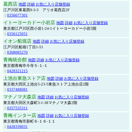
葛西店
地図
詳細
お気に入り店舗登録
江戸川区東葛西9-3-3 アリオ葛西店2F
：
0356677301
イトーヨーカドー小岩店
地図
詳細
お気に入り店舗登録
東京都江戸川区西小岩1-24-1イトーヨーカドー小岩5階
：
0356125051
イオン船堀店
地図
詳細
お気に入り店舗登録
江戸川区船堀1丁目1-51
：
0368085270
青梅統合館
地図
詳細
お気に入り店舗登録
東京都青梅市今寺５-１-１
：
0428321215
上池台東急ストア店
地図
詳細
お気に入り店舗登録
東京都大田区上池台5-23-5東急ストア上池台店2階
：
0337488081
マチノマ大森店
地図
詳細
お気に入り店舗登録
東京都大田区大森町3-1-38マチノマ大森2階
：
0357535311
青梅インター店
地図
詳細
お気に入り店舗登録
東京都青梅市新町６-１６-１１
：
0428339031