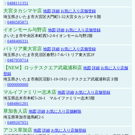
：
0488111351
大宮タカシマヤ店
地図
詳細
お気に入り店舗登録
埼玉県さいたま市大宮区大門町1-32大宮タカシマヤ５階
：
0486585871
イオンモール与野店
地図
詳細
お気に入り店舗登録
さいたま市中央区本町西5-2-9イオンモール与野2階
：
0488406331
パトリア東大宮店
地図
詳細
お気に入り店舗登録
埼玉県さいたま市見沼区春野2-7-8パトリア東大宮2F
：
0487959714
【NEW】ロッテスクエア武蔵浦和店
地図
詳細
お気に入り店舗
登録
埼玉県さいたま市南区沼影1-19-19ロッテスクエア武蔵浦和店３階
：
0000000000
マルイファミリー志木店
地図
詳細
お気に入り店舗登録
埼玉県志木市本町5-26-1 マルイファミリー志木5階
：
0484861201
草加舎人店
地図
詳細
お気に入り店舗解除
埼玉県草加市遊馬町2-1
：
0489267051
アコス草加店
地図
詳細
お気に入り店舗登録