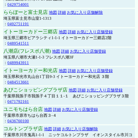
：
0429754001
ららぽーと富士見店
地図
詳細
お気に入り店舗解除
埼玉県富士見市山室1-1313
：
0492751191
イトーヨーカドー三郷店
地図
詳細
お気に入り店舗登録
埼玉県三郷市ピアラシティ1-1-1 イトーヨーカドー三郷店2階
：
0489541511
八潮店(フレスポ八潮)
地図
詳細
お気に入り店舗登録
埼玉県八潮市大瀬1-1-3 フレスポ八潮3F
：
0489943911
イトーヨーカドー和光店
地図
詳細
お気に入り店舗登録
埼玉県和光市丸山台1丁目9-3 イトーヨーカドー和光店 ３階
：
0484513661
あびこショッピングプラザ店
地図
詳細
お気に入り店舗登録
千葉県我孫子市我孫子４丁目１１-１ あびこショッピングプラザ３階
：
0471792161
ユニモちはら台店
地図
詳細
お気に入り店舗登録
千葉県市原市ちはら台西３-４
：
0436760100
コルトンプラザ店
地図
詳細
お気に入り店舗解除
千葉県市川市鬼高1-1-1 ニッケコルトンプラザ イオンスタイル市川コ