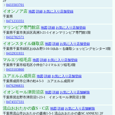
2F
：
0433503701
イオンノア店
地図
詳細
お気に入り店舗登録
千葉県
：
0471233351
マリンピア専門館店
地図
詳細
お気に入り店舗登録
千葉県千葉市美浜区高洲3-21-1イオンマリンピア専門館1階
：
0432782571
イオンスタイル鎌取店
地図
詳細
お気に入り店舗登録
千葉県千葉市緑区おゆみ野3-16-1ゆみ～る鎌取ショッピングセンター3階
：
0432931931
マルエツ稲毛店
地図
詳細
お気に入り店舗登録
千葉県千葉市稲毛区小仲台7-2-1マルエツ稲毛3階
：
0433103860
ユアエルム成田店
地図
詳細
お気に入り店舗登録
千葉県成田市公津の杜4-5-3 ユアエルム成田3F
：
0476296831
イオンモール津田沼店
地図
詳細
お気に入り店舗解除
千葉県習志野市津田沼1-23-1 イオンモール津田沼２階
：
0474557331
流山おおたかの森S・C店
地図
詳細
お気に入り店舗解除
千葉県流山市おおたかの森南1-5-1 流山おおたかの森SC ANNEX1 2F