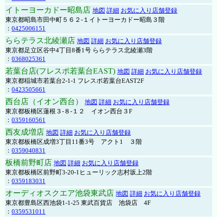
イトーヨーカドー昭島店
地図
詳細
お気に入り店舗登録
東京都昭島市田中町５６２-１イトーヨーカドー昭島３階
：
0425006151
ららテラス北綾瀬店
地図
詳細
お気に入り店舗登録
東京都足立区谷中4丁目8番1号 ららテラス北綾瀬3階
：
0368025361
若葉台店(フレスポ若葉台EAST)
地図
詳細
お気に入り店舗登録
東京都稲城市若葉台2-1-1 フレスポ若葉台EAST2F
：
0423505661
西台店（イオン西台）
地図
詳細
お気に入り店舗登録
東京都板橋区蓮根３-８-１２ イオン西台３F
：
0359160561
西友成増店
地図
詳細
お気に入り店舗登録
東京都板橋区成増3丁目11番3号 アクト1 ３階
：
0359040831
板橋前野町店
地図
詳細
お気に入り店舗登録
東京都板橋区前野町3-20-1ヒューリック志村坂上2階
：
0359183031
オーディオスクエア池袋東武店
地図
詳細
お気に入り店舗登録
東京都豊島区西池袋1-1-25 東武百貨店 池袋店 4F
：
0359531011