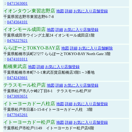
：
0471563001
イオンタウン東習志野店
地図
詳細
お気に入り店舗登録
千葉県習志野市東習志野6-7-8
：
0474564101
イオンモール成田店
地図
詳細
お気に入り店舗登録
千葉県成田市ウイング土屋24 イオンモール成田店1階
：
0476227621
ららぽーとTOKYO-BAY店
地図
詳細
お気に入り店舗解除
千葉県船橋市浜町2?2?7 ららぽーとTOKYO-BAY North Gate 3階
：
0474101011
船橋東武店
地図
詳細
お気に入り店舗登録
千葉県船橋市本町7-1-1東武百貨店船橋店3階1～3番地
：
0474243661
テラスモール松戸店
地図
詳細
お気に入り店舗登録
千葉県松戸市八ケ崎2丁目8-1 テラスモール松戸3F
：
0473093651
イトーヨーカドー八柱店
地図
詳細
お気に入り店舗登録
千葉県松戸市日暮1-15-8イトーヨーカドー八柱 3階
：
0477045261
イトーヨーカドー松戸店
地図
詳細
お気に入り店舗登録
千葉県松戸市松戸1149 イトーヨーカドー松戸店6階