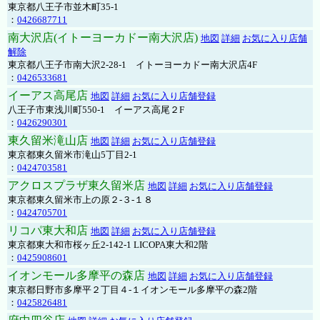
東京都八王子市並木町35-1
：
0426687711
南大沢店(イトーヨーカドー南大沢店)
地図
詳細
お気に入り店舗
解除
東京都八王子市南大沢2-28-1 イトーヨーカドー南大沢店4F
：
0426533681
イーアス高尾店
地図
詳細
お気に入り店舗登録
八王子市東浅川町550-1 イーアス高尾２F
：
0426290301
東久留米滝山店
地図
詳細
お気に入り店舗登録
東京都東久留米市滝山5丁目2-1
：
0424703581
アクロスプラザ東久留米店
地図
詳細
お気に入り店舗登録
東京都東久留米市上の原２-３-１８
：
0424705701
リコパ東大和店
地図
詳細
お気に入り店舗登録
東京都東大和市桜ヶ丘2-142-1 LICOPA東大和2階
：
0425908601
イオンモール多摩平の森店
地図
詳細
お気に入り店舗登録
東京都日野市多摩平２丁目４-１イオンモール多摩平の森2階
：
0425826481