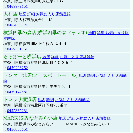
神奈川県三浦市初声町入江字2-186-1
：
0468873151
大和店
地図
詳細
お気に入り店舗登録
神奈川県大和市深見台1-1-18
：
0462005021
横浜四季の森店(横浜四季の森フォレオ)
地図
詳細
お気に入り店
舗解除
神奈川県横浜市旭区上白根３-４１-１
：
0459581561
ららぽーと横浜店
地図
詳細
お気に入り店舗解除
神奈川県横浜市都筑区池辺町４０３５-１
：
0459296252
センター北店(ノースポートモール)
地図
詳細
お気に入り店舗解
除
神奈川県横浜市都筑区中川中央１-25-１
：
0459147661
トレッサ横浜店
地図
詳細
お気に入り店舗解除
神奈川県横浜市港北区師岡町700番地
：
0455335631
MARK IS みなとみらい店
地図
詳細
お気に入り店舗登録
神奈川県横浜市みなとみらい3-5-1 MARK IS みなとみらい3F
：
0456805651