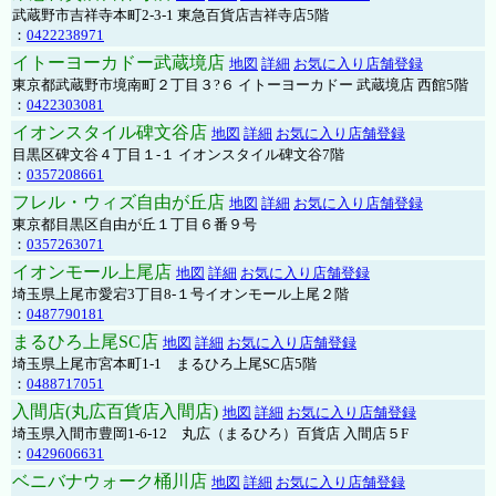
武蔵野市吉祥寺本町2-3-1 東急百貨店吉祥寺店5階
：
0422238971
イトーヨーカドー武蔵境店
地図
詳細
お気に入り店舗登録
東京都武蔵野市境南町２丁目３?６ イトーヨーカドー 武蔵境店 西館5階
：
0422303081
イオンスタイル碑文谷店
地図
詳細
お気に入り店舗登録
目黒区碑文谷４丁目１-１ イオンスタイル碑文谷7階
：
0357208661
フレル・ウィズ自由が丘店
地図
詳細
お気に入り店舗登録
東京都目黒区自由が丘１丁目６番９号
：
0357263071
イオンモール上尾店
地図
詳細
お気に入り店舗登録
埼玉県上尾市愛宕3丁目8-１号イオンモール上尾２階
：
0487790181
まるひろ上尾SC店
地図
詳細
お気に入り店舗登録
埼玉県上尾市宮本町1-1 まるひろ上尾SC店5階
：
0488717051
入間店(丸広百貨店入間店)
地図
詳細
お気に入り店舗登録
埼玉県入間市豊岡1-6-12 丸広（まるひろ）百貨店 入間店５F
：
0429606631
ベニバナウォーク桶川店
地図
詳細
お気に入り店舗登録