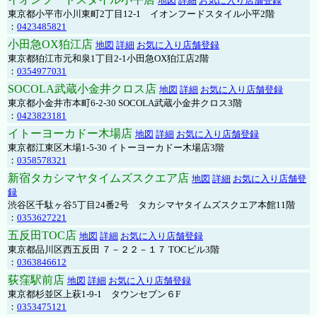
地図
詳細
お気に入り店舗登録
東京都小平市小川東町2丁目12-1 イオンフードスタイル小平2階
：
0423485821
小田急OX狛江店
地図
詳細
お気に入り店舗登録
東京都狛江市元和泉1丁目2-1小田急OX狛江店2階
：
0354977031
SOCOLA武蔵小金井クロス店
地図
詳細
お気に入り店舗登録
東京都小金井市本町6-2-30 SOCOLA武蔵小金井クロス3階
：
0423823181
イトーヨーカドー木場店
地図
詳細
お気に入り店舗登録
東京都江東区木場1-5-30 イトーヨーカドー木場店3階
：
0358578321
新宿タカシマヤタイムズスクエア店
地図
詳細
お気に入り店舗登
録
渋谷区千駄ヶ谷5丁目24番2号 タカシマヤタイムズスクエア本館11階
：
0353627221
五反田TOC店
地図
詳細
お気に入り店舗登録
東京都品川区西五反田 ７－２２－１７ TOCビル3階
：
0363846612
荻窪駅前店
地図
詳細
お気に入り店舗登録
東京都杉並区上萩1-9-1 タウンセブン６F
：
0353475121