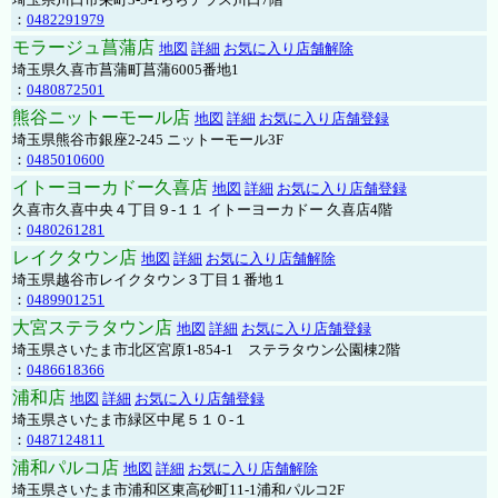
：
0482291979
モラージュ菖蒲店
地図
詳細
お気に入り店舗解除
埼玉県久喜市菖蒲町菖蒲6005番地1
：
0480872501
熊谷ニットーモール店
地図
詳細
お気に入り店舗登録
埼玉県熊谷市銀座2-245 ニットーモール3F
：
0485010600
イトーヨーカドー久喜店
地図
詳細
お気に入り店舗登録
久喜市久喜中央４丁目９-１１ イトーヨーカドー 久喜店4階
：
0480261281
レイクタウン店
地図
詳細
お気に入り店舗解除
埼玉県越谷市レイクタウン３丁目１番地１
：
0489901251
大宮ステラタウン店
地図
詳細
お気に入り店舗登録
埼玉県さいたま市北区宮原1-854-1 ステラタウン公園棟2階
：
0486618366
浦和店
地図
詳細
お気に入り店舗登録
埼玉県さいたま市緑区中尾５１０-１
：
0487124811
浦和パルコ店
地図
詳細
お気に入り店舗解除
埼玉県さいたま市浦和区東高砂町11-1浦和パルコ2F