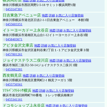
横浜岡野店
地図
詳細
お気に入り店舗登録
神奈川県横浜市西区岡野2-5-18 サミット横浜岡野1階
：
0453147301
日吉東急アベニュー店
地図
詳細
お気に入り店舗登録
神奈川県横浜市港北区日吉2-1-1日吉東急アベニュー 本館3階
：
0455603351
イトーヨーカドー上永谷店
地図
詳細
お気に入り店舗登録
神奈川県横浜市港南区丸山台1-12イトーヨーカドー上永谷3階
：
0458403671
アピタ金沢文庫店
地図
詳細
お気に入り店舗登録
神奈川県横浜市金沢区釜利谷東2丁目１-１アピタ金沢文庫３階
：
0457801261
ジョイナステラス二俣川店
地図
詳細
お気に入り店舗登録
横浜市旭区二俣川2-50-14ジョイナステラス二俣川 3階
：
0453662281
西友鶴見店
地図
詳細
お気に入り店舗登録
神奈川県横浜市鶴見区豊岡町2-1 鶴見フーガ１ 5階
：
0455750561
ｿﾌﾄﾊﾞﾝｸﾄﾚｯｻ横浜
地図
詳細
お気に入り店舗登録
横浜市港北区師岡町700番地 トレッサ横浜南棟2F
：
0455341161
ドコモショップ上永谷店
地図
詳細
お気に入り店舗登録