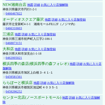
NEW湘南台店
地図
詳細
お気に入り店舗解除
神奈川県藤沢市円行1-2-1
：
0466467822
オーディオスクエア藤沢
地図
詳細
お気に入り店舗登録
藤沢市辻堂新町4-1-1 湘南モールFILL2F（ノジマ内）
：
0466310603
三浦店
地図
詳細
お気に入り店舗登録
神奈川県三浦市初声町入江字2-186-1
：
0468873151
大和店
地図
詳細
お気に入り店舗登録
神奈川県大和市深見台1-1-18
：
0462005021
横浜四季の森店(横浜四季の森フォレオ)
地図
詳細
お気に入り店
舗解除
神奈川県横浜市旭区上白根３-４１-１
：
0459581561
ららぽーと横浜店
地図
詳細
お気に入り店舗解除
神奈川県横浜市都筑区池辺町４０３５-１
：
0459296252
センター北店(ノースポートモール)
地図
詳細
お気に入り店舗解
除