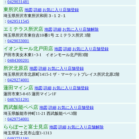
：
0429031481
東所沢店
地図
詳細
お気に入り店舗登録
埼玉県所沢市東所沢和田３-１２-１
：
0429511545
エミテラス所沢店
地図
詳細
お気に入り店舗解除
埼玉県所沢市東住吉10番1号 エミテラス所沢 3階
：
0429033001
イオンモール北戸田店
地図
詳細
お気に入り店舗登録
戸田市美女木東1ｰ3‐1 イオンモール北戸田3階
：
0484300201
所沢北原店
地図
詳細
お気に入り店舗登録
埼玉県所沢市北原町1415-1 ザ・マーケットプレイス所沢北原2階
：
0429274001
蓮田マイン店
地図
詳細
お気に入り店舗登録
蓮田市東5-8-65 蓮田マイン1F
：
0487651291
西武飯能ペペ店
地図
詳細
お気に入り店舗登録
埼玉県飯能市仲町11-21 西武飯能ペペ3階
：
0429754001
ららぽーと富士見店
地図
詳細
お気に入り店舗解除
埼玉県富士見市山室1-1313
：
0492751191