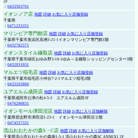
2F
：
0433503701
イオンノア店
地図
詳細
お気に入り店舗登録
千葉県
：
0471233351
マリンピア専門館店
地図
詳細
お気に入り店舗登録
千葉県千葉市美浜区高洲3-21-1イオンマリンピア専門館1階
：
0432782571
イオンスタイル鎌取店
地図
詳細
お気に入り店舗登録
千葉県千葉市緑区おゆみ野3-16-1ゆみ～る鎌取ショッピングセンター3階
：
0432931931
マルエツ稲毛店
地図
詳細
お気に入り店舗登録
千葉県千葉市稲毛区小仲台7-2-1マルエツ稲毛3階
：
0433103860
ユアエルム成田店
地図
詳細
お気に入り店舗登録
千葉県成田市公津の杜4-5-3 ユアエルム成田3F
：
0476296831
イオンモール津田沼店
地図
詳細
お気に入り店舗解除
千葉県習志野市津田沼1-23-1 イオンモール津田沼２階
：
0474557331
流山おおたかの森S・C店
地図
詳細
お気に入り店舗解除
千葉県流山市おおたかの森南1-5-1 流山おおたかの森SC ANNEX1 2F