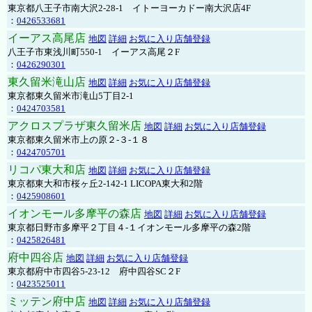
東京都八王子市南大沢2-28-1 イトーヨーカドー南大沢店4F
：
0426533681
イーアス高尾店
地図
詳細
お気に入り店舗登録
八王子市東浅川町550-1 イーアス高尾２F
：
0426290301
東久留米滝山店
地図
詳細
お気に入り店舗登録
東京都東久留米市滝山5丁目2-1
：
0424703581
アクロスプラザ東久留米店
地図
詳細
お気に入り店舗登録
東京都東久留米市上の原２-３-１８
：
0424705701
リコパ東大和店
地図
詳細
お気に入り店舗登録
東京都東大和市桜ヶ丘2-142-1 LICOPA東大和2階
：
0425908601
イオンモール多摩平の森店
地図
詳細
お気に入り店舗登録
東京都日野市多摩平２丁目４-１イオンモール多摩平の森2階
：
0425826481
府中四谷店
地図
詳細
お気に入り店舗登録
東京都府中市四谷5-23-12 府中四谷SC２F
：
0423525011
ミッテン府中店
地図
詳細
お気に入り店舗登録