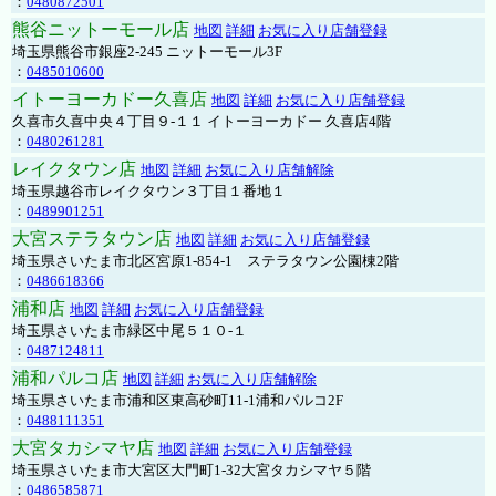
：
0480872501
熊谷ニットーモール店
地図
詳細
お気に入り店舗登録
埼玉県熊谷市銀座2-245 ニットーモール3F
：
0485010600
イトーヨーカドー久喜店
地図
詳細
お気に入り店舗登録
久喜市久喜中央４丁目９-１１ イトーヨーカドー 久喜店4階
：
0480261281
レイクタウン店
地図
詳細
お気に入り店舗解除
埼玉県越谷市レイクタウン３丁目１番地１
：
0489901251
大宮ステラタウン店
地図
詳細
お気に入り店舗登録
埼玉県さいたま市北区宮原1-854-1 ステラタウン公園棟2階
：
0486618366
浦和店
地図
詳細
お気に入り店舗登録
埼玉県さいたま市緑区中尾５１０-１
：
0487124811
浦和パルコ店
地図
詳細
お気に入り店舗解除
埼玉県さいたま市浦和区東高砂町11-1浦和パルコ2F
：
0488111351
大宮タカシマヤ店
地図
詳細
お気に入り店舗登録
埼玉県さいたま市大宮区大門町1-32大宮タカシマヤ５階
：
0486585871