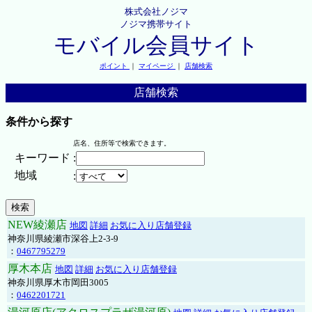
株式会社ノジマ
ノジマ携帯サイト
モバイル会員サイト
ポイント
｜
マイページ
｜
店舗検索
店舗検索
条件から探す
店名、住所等で検索できます。
キーワード
:
地域
:
NEW綾瀬店
地図
詳細
お気に入り店舗登録
神奈川県綾瀬市深谷上2-3-9
：
0467795279
厚木本店
地図
詳細
お気に入り店舗登録
神奈川県厚木市岡田3005
：
0462201721