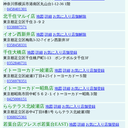
神奈川県横浜市港南区丸山台1-12-36 1階
：
0458401301
北千住マルイ店
地図
詳細
お気に入り店舗解除
東京都足立区千住３-９２
：
0338887571
イオン西新井店
地図
詳細
お気に入り店舗解除
東京都足立区梅島3-32-7イオン西新井3F
：
0358458331
千住大橋店
地図
詳細
お気に入り店舗登録
東京都足立区千住橋戸町1-13 ポンテポルタ千住3F
：
0352846731
イトーヨーカドー綾瀬店
地図
詳細
お気に入り店舗登録
東京都足立区綾瀬3丁目4-25イトーヨーカドー５階
：
0356978351
イトーヨーカドー昭島店
地図
詳細
お気に入り店舗登録
東京都昭島市田中町５６２-１イトーヨーカドー昭島３階
：
0425006151
ららテラス北綾瀬店
地図
詳細
お気に入り店舗登録
東京都足立区谷中4丁目8番1号 ららテラス北綾瀬3階
：
0368025361
若葉台店(フレスポ若葉台EAST)
地図
詳細
お気に入り店舗登録