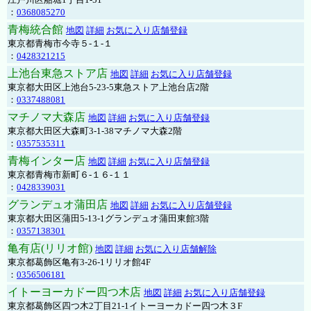
：
0368085270
青梅統合館
地図
詳細
お気に入り店舗登録
東京都青梅市今寺５-１-１
：
0428321215
上池台東急ストア店
地図
詳細
お気に入り店舗登録
東京都大田区上池台5-23-5東急ストア上池台店2階
：
0337488081
マチノマ大森店
地図
詳細
お気に入り店舗登録
東京都大田区大森町3-1-38マチノマ大森2階
：
0357535311
青梅インター店
地図
詳細
お気に入り店舗登録
東京都青梅市新町６-１６-１１
：
0428339031
グランデュオ蒲田店
地図
詳細
お気に入り店舗登録
東京都大田区蒲田5-13-1グランデュオ蒲田東館3階
：
0357138301
亀有店(リリオ館)
地図
詳細
お気に入り店舗解除
東京都葛飾区亀有3-26-1リリオ館4F
：
0356506181
イトーヨーカドー四つ木店
地図
詳細
お気に入り店舗登録
東京都葛飾区四つ木2丁目21-1イトーヨーカドー四つ木３F