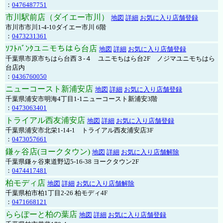
：
0476487751
市川駅前店（ダイエー市川）
地図
詳細
お気に入り店舗登録
市川市市川1-4-10ダイエー市川 6階
：
0473231361
ｿﾌﾄﾊﾞﾝｸユニモちはら台店
地図
詳細
お気に入り店舗登録
千葉県市原市ちはら台西３-４ ユニモちはら台2F ノジマユニモちはら
台店内
：
0436760050
ニューコースト新浦安店
地図
詳細
お気に入り店舗登録
千葉県浦安市明海4丁目1-1ニューコースト新浦安3階
：
0473063401
トライアル西友浦安店
地図
詳細
お気に入り店舗登録
千葉県浦安市北栄1-14-1 トライアル西友浦安店3F
：
0473057661
鎌ヶ谷店(ヨークタウン)
地図
詳細
お気に入り店舗解除
千葉県鎌ヶ谷東道野辺5-16-38 ヨークタウン2F
：
0474417481
柏モディ店
地図
詳細
お気に入り店舗解除
千葉県柏市柏1丁目2-26 柏モディ4F
：
0471668121
ららぽーと柏の葉店
地図
詳細
お気に入り店舗登録