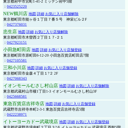
東京都府中市宮町1-41-2 ミッテン府中5階
：
0423525220
NEW鶴川店
地図
詳細
お気に入り店舗解除
東京都町田市能ヶ谷１丁目７番５号 神栄ビル２F
：
0427376031
忠生店
地図
詳細
お気に入り店舗解除
東京都町田市木曽西２丁目１７-２１
：
0427923151
小田急町田店
地図
詳細
お気に入り店舗登録
東京都町田市原町田6-12-20 小田急百貨店町田店7階
：
0427105581
三和小川店
地図
詳細
お気に入り店舗登録
東京都町田市金森４丁目１?２ 2F
：
0427068343
イオンモールむさし村山店
地図
詳細
お気に入り店舗解除
東京都武蔵村山市榎1丁目1-3 イオンモールむさし村山3F
：
0425668581
東急百貨店吉祥寺店
地図
詳細
お気に入り店舗登録
武蔵野市吉祥寺本町2-3-1 東急百貨店吉祥寺店5階
：
0422238971
イトーヨーカドー武蔵境店
地図
詳細
お気に入り店舗登録
東京都武蔵野市境南町２丁目３?６ イトーヨーカドー 武蔵境店 西館5階