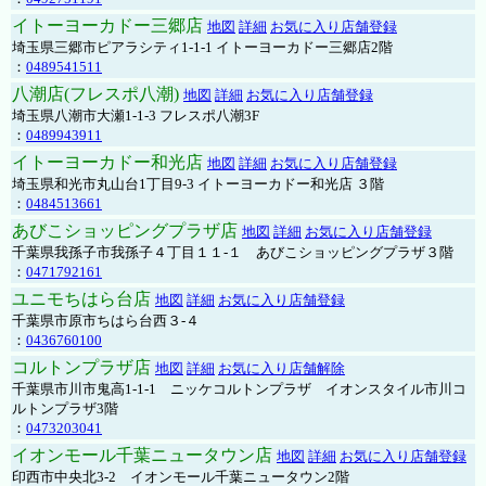
イトーヨーカドー三郷店
地図
詳細
お気に入り店舗登録
埼玉県三郷市ピアラシティ1-1-1 イトーヨーカドー三郷店2階
：
0489541511
八潮店(フレスポ八潮)
地図
詳細
お気に入り店舗登録
埼玉県八潮市大瀬1-1-3 フレスポ八潮3F
：
0489943911
イトーヨーカドー和光店
地図
詳細
お気に入り店舗登録
埼玉県和光市丸山台1丁目9-3 イトーヨーカドー和光店 ３階
：
0484513661
あびこショッピングプラザ店
地図
詳細
お気に入り店舗登録
千葉県我孫子市我孫子４丁目１１-１ あびこショッピングプラザ３階
：
0471792161
ユニモちはら台店
地図
詳細
お気に入り店舗登録
千葉県市原市ちはら台西３-４
：
0436760100
コルトンプラザ店
地図
詳細
お気に入り店舗解除
千葉県市川市鬼高1-1-1 ニッケコルトンプラザ イオンスタイル市川コ
ルトンプラザ3階
：
0473203041
イオンモール千葉ニュータウン店
地図
詳細
お気に入り店舗登録
印西市中央北3-2 イオンモール千葉ニュータウン2階