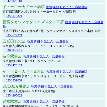
：
0423823181
イトーヨーカドー木場店
地図
詳細
お気に入り店舗登録
東京都江東区木場1-5-30 イトーヨーカドー木場店3階
：
0358578321
新宿タカシマヤタイムズスクエア店
地図
詳細
お気に入り店舗登
録
渋谷区千駄ヶ谷5丁目24番2号 タカシマヤタイムズスクエア本館11階
：
0353627221
五反田TOC店
地図
詳細
お気に入り店舗登録
東京都品川区西五反田 ７－２２－１７ TOCビル3階
：
0363846612
荻窪駅前店
地図
詳細
お気に入り店舗登録
東京都杉並区上萩1-9-1 タウンセブン６F
：
0353475121
イトーヨーカドー曳舟店
地図
詳細
お気に入り店舗解除
東京都墨田区京島１丁目２-１イトーヨーカドー曳舟店４階
：
0356551051
SOCOLA用賀店
地図
詳細
お気に入り店舗登録
世田谷区上用賀6-6-6 SOCOLA用賀3階
：
0354265021
経堂駅前店
地図
詳細
お気に入り店舗登録
東京都世田谷区宮坂2-19-5ピーコックストア経堂店B1F