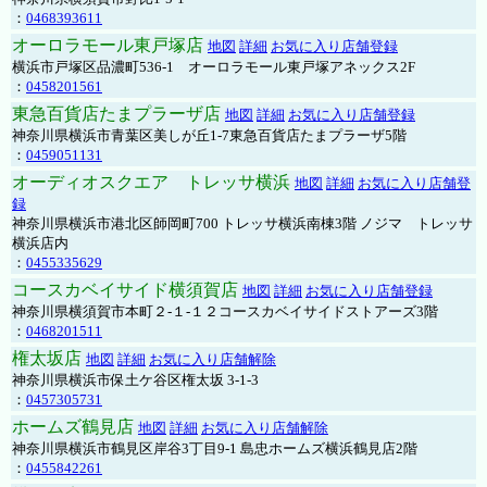
：
0468393611
オーロラモール東戸塚店
地図
詳細
お気に入り店舗登録
横浜市戸塚区品濃町536-1 オーロラモール東戸塚アネックス2F
：
0458201561
東急百貨店たまプラーザ店
地図
詳細
お気に入り店舗登録
神奈川県横浜市青葉区美しが丘1-7東急百貨店たまプラーザ5階
：
0459051131
オーディオスクエア トレッサ横浜
地図
詳細
お気に入り店舗登
録
神奈川県横浜市港北区師岡町700 トレッサ横浜南棟3階 ノジマ トレッサ
横浜店内
：
0455335629
コースカベイサイド横須賀店
地図
詳細
お気に入り店舗登録
神奈川県横須賀市本町２-１-１２コースカベイサイドストアーズ3階
：
0468201511
権太坂店
地図
詳細
お気に入り店舗解除
神奈川県横浜市保土ケ谷区権太坂 3-1-3
：
0457305731
ホームズ鶴見店
地図
詳細
お気に入り店舗解除
神奈川県横浜市鶴見区岸谷3丁目9-1 島忠ホームズ横浜鶴見店2階
：
0455842261