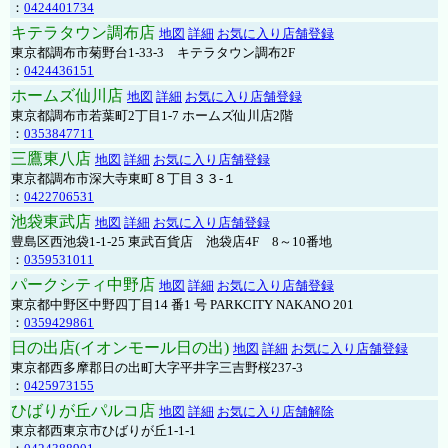
：
0424401734
キテラタウン調布店
地図
詳細
お気に入り店舗登録
東京都調布市菊野台1-33-3 キテラタウン調布2F
：
0424436151
ホームズ仙川店
地図
詳細
お気に入り店舗登録
東京都調布市若葉町2丁目1-7 ホームズ仙川店2階
：
0353847711
三鷹東八店
地図
詳細
お気に入り店舗登録
東京都調布市深大寺東町８丁目３３-１
：
0422706531
池袋東武店
地図
詳細
お気に入り店舗登録
豊島区西池袋1-1-25 東武百貨店 池袋店4F 8～10番地
：
0359531011
パークシティ中野店
地図
詳細
お気に入り店舗登録
東京都中野区中野四丁目14 番1 号 PARKCITY NAKANO 201
：
0359429861
日の出店(イオンモール日の出)
地図
詳細
お気に入り店舗登録
東京都西多摩郡日の出町大字平井字三吉野桜237-3
：
0425973155
ひばりが丘パルコ店
地図
詳細
お気に入り店舗解除
東京都西東京市ひばりが丘1-1-1