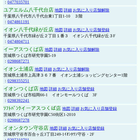
：
0477035701
ユアエルム八千代台店
地図
詳細
お気に入り店舗解除
千葉県八千代市八千代台東1丁目1-10 ３階
：
0474861191
イオン八千代緑が丘店
地図
詳細
お気に入り店舗登録
千葉県八千代市緑が丘２丁目１番３ イオン八千代緑が丘３F
：
0474804711
イーアスつくば店
地図
詳細
お気に入り店舗解除
茨城県つくば市研究学園5-19
：
0298687271
イオン土浦店
地図
詳細
お気に入り店舗解除
茨城県土浦市上高津３６７番 イオン土浦ショッピングセンター1階
：
0298355251
イオンつくば店
地図
詳細
お気に入り店舗登録
茨城県つくば市稲岡66-1 イオンモールつくば 3F
：
0298392241
ｿﾌﾄﾊﾞﾝｸイーアスつくば店
地図
詳細
お気に入り店舗登録
茨城県つくば市研究学園C50街区1-2010
：
0298687278
イオンタウン守谷店
地図
詳細
お気に入り店舗登録
茨城県守谷市百合ヶ丘3丁目249-1ｲｵﾝﾀｳﾝ守谷・2F
：
0297210701