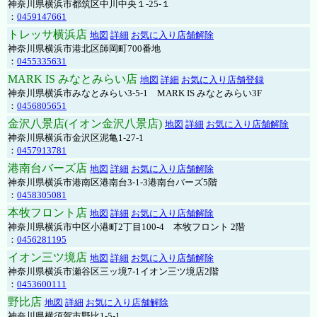
神奈川県横浜市都筑区中川中央１-25-１
：
0459147661
トレッサ横浜店
地図
詳細
お気に入り店舗解除
神奈川県横浜市港北区師岡町700番地
：
0455335631
MARK IS みなとみらい店
地図
詳細
お気に入り店舗登録
神奈川県横浜市みなとみらい3-5-1 MARK IS みなとみらい3F
：
0456805651
金沢八景店(イオン金沢八景店)
地図
詳細
お気に入り店舗解除
神奈川県横浜市金沢区泥亀1-27-1
：
0457913781
港南台バーズ店
地図
詳細
お気に入り店舗解除
神奈川県横浜市港南区港南台3-1-3港南台バーズ5階
：
0458305081
本牧フロント店
地図
詳細
お気に入り店舗解除
神奈川県横浜市中区小港町2丁目100-4 本牧フロント 2階
：
0456281195
イオン三ツ境店
地図
詳細
お気に入り店舗解除
神奈川県横浜市瀬谷区三ッ境7-1イオン三ツ境店2階
：
0453600111
野比店
地図
詳細
お気に入り店舗解除
神奈川県横須賀市野比1-5-1