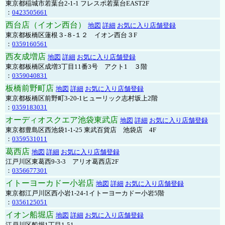
東京都稲城市若葉台2-1-1 フレスポ若葉台EAST2F
：
0423505661
西台店（イオン西台）
地図
詳細
お気に入り店舗登録
東京都板橋区蓮根３-８-１２ イオン西台３F
：
0359160561
西友成増店
地図
詳細
お気に入り店舗登録
東京都板橋区成増3丁目11番3号 アクト1 ３階
：
0359040831
板橋前野町店
地図
詳細
お気に入り店舗登録
東京都板橋区前野町3-20-1ヒューリック志村坂上2階
：
0359183031
オーディオスクエア池袋東武店
地図
詳細
お気に入り店舗登録
東京都豊島区西池袋1-1-25 東武百貨店 池袋店 4F
：
0359531011
葛西店
地図
詳細
お気に入り店舗登録
江戸川区東葛西9-3-3 アリオ葛西店2F
：
0356677301
イトーヨーカドー小岩店
地図
詳細
お気に入り店舗登録
東京都江戸川区西小岩1-24-1イトーヨーカドー小岩5階
：
0356125051
イオン船堀店
地図
詳細
お気に入り店舗登録
江戸川区船堀1丁目1-51