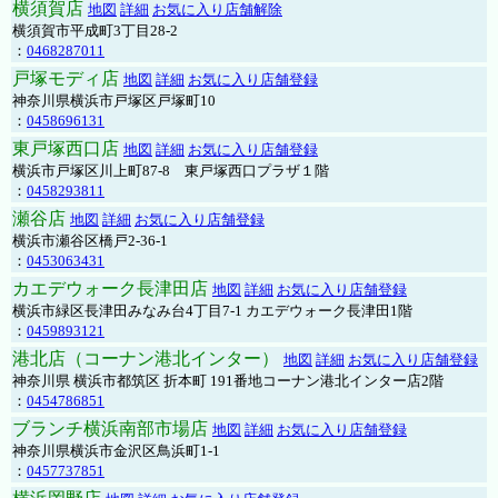
横須賀店
地図
詳細
お気に入り店舗解除
横須賀市平成町3丁目28-2
：
0468287011
戸塚モディ店
地図
詳細
お気に入り店舗登録
神奈川県横浜市戸塚区戸塚町10
：
0458696131
東戸塚西口店
地図
詳細
お気に入り店舗登録
横浜市戸塚区川上町87-8 東戸塚西口プラザ１階
：
0458293811
瀬谷店
地図
詳細
お気に入り店舗登録
横浜市瀬谷区橋戸2-36-1
：
0453063431
カエデウォーク長津田店
地図
詳細
お気に入り店舗登録
横浜市緑区長津田みなみ台4丁目7-1 カエデウォーク長津田1階
：
0459893121
港北店（コーナン港北インター）
地図
詳細
お気に入り店舗登録
神奈川県 横浜市都筑区 折本町 191番地コーナン港北インター店2階
：
0454786851
ブランチ横浜南部市場店
地図
詳細
お気に入り店舗登録
神奈川県横浜市金沢区鳥浜町1-1
：
0457737851