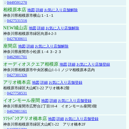
：
0449591270
相模原本店
地図
詳細
お気に入り店舗解除
神奈川県相模原市横山１-１-１
：
0427531516
NEW城山店
地図
詳細
お気に入り店舗解除
神奈川県相模原市緑区向原4-2-3
：
0427830611
座間店
地図
詳細
お気に入り店舗解除
神奈川県座間市小松原１-４３-２３
：
0462981701
オーディオスクエア相模原
地図
詳細
お気に入り店舗登録
神奈川県相模原市中央区横山1-1-1 ノジマ相模原本店内
：
0427301326
アリオ橋本店
地図
詳細
お気に入り店舗登録
相模原市緑区大山町1-22 アリオ橋本2階
：
0427758531
イオンモール座間
地図
詳細
お気に入り店舗登録
神奈川県座間市広野台2丁目10-4 イオンモール座間3階
：
0462981161
ｿﾌﾄﾊﾞﾝｸアリオ橋本店
地図
詳細
お気に入り店舗登録
神奈川県相模原市緑区大山町1-22 アリオ橋本2F