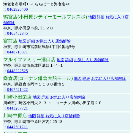
海老名市扇町13-1 ららぽーと海老名4F
：
0462920400
鴨宮店(小田原シティーモールフレスポ)
地図
詳細
お気に入り店
舗解除
神奈川県小田原市前川１２０
：
0465452345
宮前店
地図
詳細
お気に入り店舗解除
神奈川県川崎市宮前区馬絹1丁目9番地5号
：
0448718371
マルイファミリー溝口店
地図
詳細
お気に入り店舗解除
神奈川県川崎市高津区溝口１-４-１
：
0448222525
鎌倉店(コーナン鎌倉大船モール)
地図
詳細
お気に入り店舗解除
神奈川県鎌倉市岡本１１８８番地１
：
0467421422
川崎小田栄店
地図
詳細
お気に入り店舗解除
川崎市川崎区小田栄２‐３‐１ コーナン川崎小田栄店２Ｆ
：
0443287721
川崎中原店
地図
詳細
お気に入り店舗解除
神奈川県川崎市中原区宮内2-25-18
：
0447501711