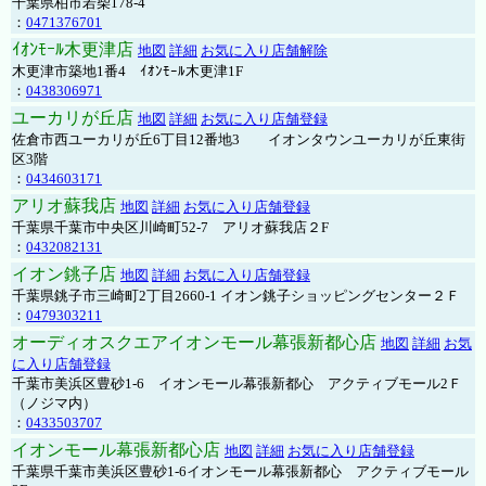
千葉県柏市若柴178-4
：
0471376701
ｲｵﾝﾓｰﾙ木更津店
地図
詳細
お気に入り店舗解除
木更津市築地1番4 ｲｵﾝﾓｰﾙ木更津1F
：
0438306971
ユーカリが丘店
地図
詳細
お気に入り店舗登録
佐倉市西ユーカリが丘6丁目12番地3 イオンタウンユーカリが丘東街
区3階
：
0434603171
アリオ蘇我店
地図
詳細
お気に入り店舗登録
千葉県千葉市中央区川崎町52-7 アリオ蘇我店２F
：
0432082131
イオン銚子店
地図
詳細
お気に入り店舗登録
千葉県銚子市三崎町2丁目2660-1 イオン銚子ショッピングセンター２Ｆ
：
0479303211
オーディオスクエアイオンモール幕張新都心店
地図
詳細
お気
に入り店舗登録
千葉市美浜区豊砂1-6 イオンモール幕張新都心 アクティブモール2Ｆ
（ノジマ内）
：
0433503707
イオンモール幕張新都心店
地図
詳細
お気に入り店舗登録
千葉県千葉市美浜区豊砂1-6イオンモール幕張新都心 アクティブモール