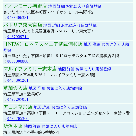
イオンモール与野店
地図
詳細
お気に入り店舗登録
さいたま市中央区本町西5-2-9イオンモール与野2階
：
0488406331
パトリア東大宮店
地図
詳細
お気に入り店舗登録
埼玉県さいたま市見沼区春野2-7-8パトリア東大宮2F
：
0487959714
【NEW】ロッテスクエア武蔵浦和店
地図
詳細
お気に入り店舗
登録
埼玉県さいたま市南区沼影1-19-19ロッテスクエア武蔵浦和店３階
：
0000000000
マルイファミリー志木店
地図
詳細
お気に入り店舗登録
埼玉県志木市本町5-26-1 マルイファミリー志木5階
：
0484861201
草加舎人店
地図
詳細
お気に入り店舗解除
埼玉県草加市遊馬町2-1
：
0489267051
アコス草加店
地図
詳細
お気に入り店舗登録
埼玉県草加市高砂２丁目７ー１ アコスショッピングセンター南館５階
：
0489205360
所沢本店
地図
詳細
お気に入り店舗解除
埼玉県所沢市小手指台5番地の4