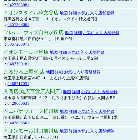
：
0422303081
イオンスタイル碑文谷店
地図
詳細
お気に入り店舗登録
目黒区碑文谷４丁目１-１ イオンスタイル碑文谷7階
：
0357208661
フレル・ウィズ自由が丘店
地図
詳細
お気に入り店舗登録
東京都目黒区自由が丘１丁目６番９号
：
0357263071
イオンモール上尾店
地図
詳細
お気に入り店舗登録
埼玉県上尾市愛宕3丁目8-１号イオンモール上尾２階
：
0487790181
まるひろ上尾SC店
地図
詳細
お気に入り店舗登録
埼玉県上尾市宮本町1-1 まるひろ上尾SC店5階
：
0488717051
入間店(丸広百貨店入間店)
地図
詳細
お気に入り店舗登録
埼玉県入間市豊岡1-6-12 丸広（まるひろ）百貨店 入間店５F
：
0429606631
ベニバナウォーク桶川店
地図
詳細
お気に入り店舗登録
埼玉県桶川市下日出東二丁目15番1 ベニバナウォーク桶川1階
：
0487895561
イオンモール川口前川店
地図
詳細
お気に入り店舗解除
埼玉県川口市前川 1-1-11-3003