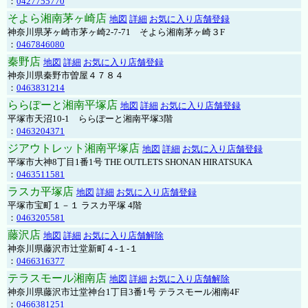
：
0427755770
そよら湘南茅ヶ崎店
地図
詳細
お気に入り店舗登録
神奈川県茅ヶ崎市茅ヶ崎2‐7‐71 そよら湘南茅ヶ崎３F
：
0467846080
秦野店
地図
詳細
お気に入り店舗登録
神奈川県秦野市曽屋４７８４
：
0463831214
ららぽーと湘南平塚店
地図
詳細
お気に入り店舗登録
平塚市天沼10-1 ららぽーと湘南平塚3階
：
0463204371
ジアウトレット湘南平塚店
地図
詳細
お気に入り店舗登録
平塚市大神8丁目1番1号 THE OUTLETS SHONAN HIRATSUKA
：
0463511581
ラスカ平塚店
地図
詳細
お気に入り店舗登録
平塚市宝町１－１ ラスカ平塚 4階
：
0463205581
藤沢店
地図
詳細
お気に入り店舗解除
神奈川県藤沢市辻堂新町４-１-１
：
0466316377
テラスモール湘南店
地図
詳細
お気に入り店舗解除
神奈川県藤沢市辻堂神台1丁目3番1号 テラスモール湘南4F
：
0466381251