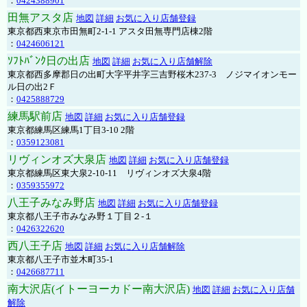
：
0424388901
田無アスタ店
地図
詳細
お気に入り店舗登録
東京都西東京市田無町2-1-1 アスタ田無専門店棟2階
：
0424606121
ｿﾌﾄﾊﾞﾝｸ日の出店
地図
詳細
お気に入り店舗解除
東京都西多摩郡日の出町大字平井字三吉野桜木237-3 ノジマイオンモー
ル日の出2Ｆ
：
0425888729
練馬駅前店
地図
詳細
お気に入り店舗登録
東京都練馬区練馬1丁目3-10 2階
：
0359123081
リヴィンオズ大泉店
地図
詳細
お気に入り店舗登録
東京都練馬区東大泉2-10-11 リヴィンオズ大泉4階
：
0359355972
八王子みなみ野店
地図
詳細
お気に入り店舗登録
東京都八王子市みなみ野１丁目２-１
：
0426322620
西八王子店
地図
詳細
お気に入り店舗解除
東京都八王子市並木町35-1
：
0426687711
南大沢店(イトーヨーカドー南大沢店)
地図
詳細
お気に入り店舗
解除