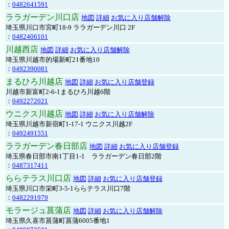
：
0482641591
ララガーデン川口店
地図
詳細
お気に入り店舗解除
埼玉県川口市宮町18-9 ララガーデン川口 2F
：
0482406101
川越西店
地図
詳細
お気に入り店舗解除
埼玉県川越市的場新町21番地10
：
0492390081
まるひろ川越店
地図
詳細
お気に入り店舗登録
川越市新富町2-6-1まるひろ川越6階
：
0492272021
ウニクス川越店
地図
詳細
お気に入り店舗解除
埼玉県川越市新宿町1-17-1 ウニクス川越2F
：
0492491551
ララガーデン春日部店
地図
詳細
お気に入り店舗登録
埼玉県春日部市南1丁目1-1 ララガーデン春日部2階
：
0487317411
ららテラス川口店
地図
詳細
お気に入り店舗登録
埼玉県川口市栄町3-5-1ららテラス川口7階
：
0482291979
モラージュ菖蒲店
地図
詳細
お気に入り店舗解除
埼玉県久喜市菖蒲町菖蒲6005番地1