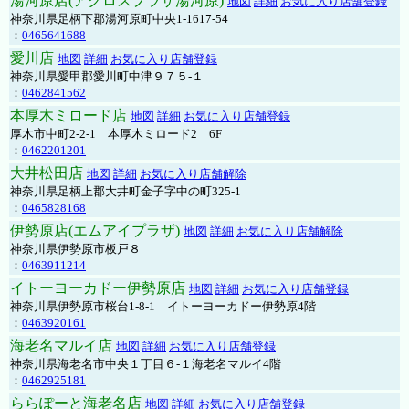
湯河原店(アクロスプラザ湯河原)
地図
詳細
お気に入り店舗登録
神奈川県足柄下郡湯河原町中央1-1617-54
：
0465641688
愛川店
地図
詳細
お気に入り店舗登録
神奈川県愛甲郡愛川町中津９７５-１
：
0462841562
本厚木ミロード店
地図
詳細
お気に入り店舗登録
厚木市中町2-2-1 本厚木ミロード2 6F
：
0462201201
大井松田店
地図
詳細
お気に入り店舗解除
神奈川県足柄上郡大井町金子字中の町325-1
：
0465828168
伊勢原店(エムアイプラザ)
地図
詳細
お気に入り店舗解除
神奈川県伊勢原市板戸８
：
0463911214
イトーヨーカドー伊勢原店
地図
詳細
お気に入り店舗登録
神奈川県伊勢原市桜台1-8-1 イトーヨーカドー伊勢原4階
：
0463920161
海老名マルイ店
地図
詳細
お気に入り店舗登録
神奈川県海老名市中央１丁目６-１海老名マルイ4階
：
0462925181
ららぽーと海老名店
地図
詳細
お気に入り店舗登録