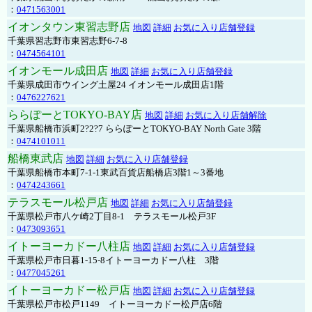
：
0471563001
イオンタウン東習志野店
地図
詳細
お気に入り店舗登録
千葉県習志野市東習志野6-7-8
：
0474564101
イオンモール成田店
地図
詳細
お気に入り店舗登録
千葉県成田市ウイング土屋24 イオンモール成田店1階
：
0476227621
ららぽーとTOKYO-BAY店
地図
詳細
お気に入り店舗解除
千葉県船橋市浜町2?2?7 ららぽーとTOKYO-BAY North Gate 3階
：
0474101011
船橋東武店
地図
詳細
お気に入り店舗登録
千葉県船橋市本町7-1-1東武百貨店船橋店3階1～3番地
：
0474243661
テラスモール松戸店
地図
詳細
お気に入り店舗登録
千葉県松戸市八ケ崎2丁目8-1 テラスモール松戸3F
：
0473093651
イトーヨーカドー八柱店
地図
詳細
お気に入り店舗登録
千葉県松戸市日暮1-15-8イトーヨーカドー八柱 3階
：
0477045261
イトーヨーカドー松戸店
地図
詳細
お気に入り店舗登録
千葉県松戸市松戸1149 イトーヨーカドー松戸店6階