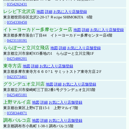
：
0354262431
レシピ下北沢店
地図
詳細
お気に入り店舗登録
東京都世田谷区北沢2-20-17 Ｒecipe SHIMOKITA 6階
：
0354330450
イトーヨーカドー多摩センター店
地図
詳細
お気に入り店舗登録
東京都多摩市落合1丁目44 イトーヨーカドー多摩センター店4階
：
0423110191
ららぽーと立川立飛店
地図
詳細
お気に入り店舗登録
東京都立川市泉町935番地の1 ららぽーと立川立飛1F
：
0425486201
東寺方店
地図
詳細
お気に入り店舗登録
東京都多摩市東寺方６６０?１ サミットストア東寺方店２F
：
0423573461
グランデュオ立川店
地図
詳細
お気に入り店舗登録
東京都立川市柴崎町三丁目2番1号グランデュオ立川5階
：
0425405181
上野マルイ店
地図
詳細
お気に入り店舗登録
東京都台東区上野6丁目15-1 上野マルイ7階
：
0358344971
調布パルコ店
地図
詳細
お気に入り店舗登録
東京都調布市小島町 1-38-1 調布パルコ5階