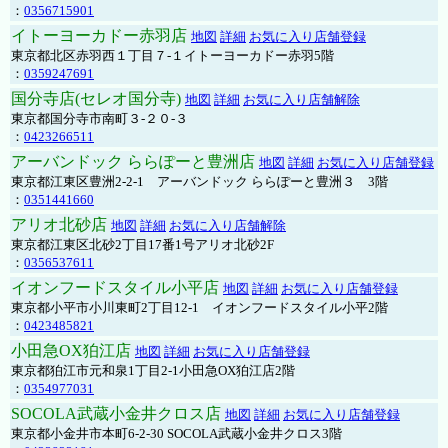
：
0356715901
イトーヨーカドー赤羽店
地図
詳細
お気に入り店舗登録
東京都北区赤羽西１丁目７-１イトーヨーカドー赤羽5階
：
0359247691
国分寺店(セレオ国分寺)
地図
詳細
お気に入り店舗解除
東京都国分寺市南町３-２０-３
：
0423266511
アーバンドック ららぽーと豊洲店
地図
詳細
お気に入り店舗登録
東京都江東区豊洲2-2-1 アーバンドック ららぽーと豊洲３ 3階
：
0351441660
アリオ北砂店
地図
詳細
お気に入り店舗解除
東京都江東区北砂2丁目17番1号アリオ北砂2F
：
0356537611
イオンフードスタイル小平店
地図
詳細
お気に入り店舗登録
東京都小平市小川東町2丁目12-1 イオンフードスタイル小平2階
：
0423485821
小田急OX狛江店
地図
詳細
お気に入り店舗登録
東京都狛江市元和泉1丁目2-1小田急OX狛江店2階
：
0354977031
SOCOLA武蔵小金井クロス店
地図
詳細
お気に入り店舗登録
東京都小金井市本町6-2-30 SOCOLA武蔵小金井クロス3階