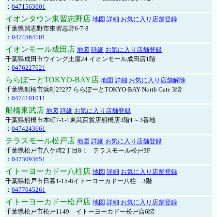
：
0471563001
イオンタウン東習志野店
地図
詳細
お気に入り店舗登録
千葉県習志野市東習志野6-7-8
：
0474564101
イオンモール成田店
地図
詳細
お気に入り店舗登録
千葉県成田市ウイング土屋24 イオンモール成田店1階
：
0476227621
ららぽーとTOKYO-BAY店
地図
詳細
お気に入り店舗解除
千葉県船橋市浜町2?2?7 ららぽーとTOKYO-BAY North Gate 3階
：
0474101011
船橋東武店
地図
詳細
お気に入り店舗登録
千葉県船橋市本町7-1-1東武百貨店船橋店3階1～3番地
：
0474243661
テラスモール松戸店
地図
詳細
お気に入り店舗登録
千葉県松戸市八ケ崎2丁目8-1 テラスモール松戸3F
：
0473093651
イトーヨーカドー八柱店
地図
詳細
お気に入り店舗登録
千葉県松戸市日暮1-15-8イトーヨーカドー八柱 3階
：
0477045261
イトーヨーカドー松戸店
地図
詳細
お気に入り店舗登録
千葉県松戸市松戸1149 イトーヨーカドー松戸店6階