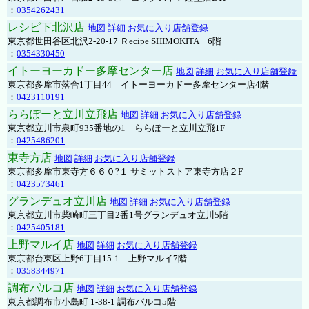
：
0354262431
レシピ下北沢店
地図
詳細
お気に入り店舗登録
東京都世田谷区北沢2-20-17 Ｒecipe SHIMOKITA 6階
：
0354330450
イトーヨーカドー多摩センター店
地図
詳細
お気に入り店舗登録
東京都多摩市落合1丁目44 イトーヨーカドー多摩センター店4階
：
0423110191
ららぽーと立川立飛店
地図
詳細
お気に入り店舗登録
東京都立川市泉町935番地の1 ららぽーと立川立飛1F
：
0425486201
東寺方店
地図
詳細
お気に入り店舗登録
東京都多摩市東寺方６６０?１ サミットストア東寺方店２F
：
0423573461
グランデュオ立川店
地図
詳細
お気に入り店舗登録
東京都立川市柴崎町三丁目2番1号グランデュオ立川5階
：
0425405181
上野マルイ店
地図
詳細
お気に入り店舗登録
東京都台東区上野6丁目15-1 上野マルイ7階
：
0358344971
調布パルコ店
地図
詳細
お気に入り店舗登録
東京都調布市小島町 1-38-1 調布パルコ5階