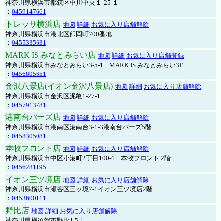
神奈川県横浜市都筑区中川中央１-25-１
：
0459147661
トレッサ横浜店
地図
詳細
お気に入り店舗解除
神奈川県横浜市港北区師岡町700番地
：
0455335631
MARK IS みなとみらい店
地図
詳細
お気に入り店舗登録
神奈川県横浜市みなとみらい3-5-1 MARK IS みなとみらい3F
：
0456805651
金沢八景店(イオン金沢八景店)
地図
詳細
お気に入り店舗解除
神奈川県横浜市金沢区泥亀1-27-1
：
0457913781
港南台バーズ店
地図
詳細
お気に入り店舗解除
神奈川県横浜市港南区港南台3-1-3港南台バーズ5階
：
0458305081
本牧フロント店
地図
詳細
お気に入り店舗解除
神奈川県横浜市中区小港町2丁目100-4 本牧フロント 2階
：
0456281195
イオン三ツ境店
地図
詳細
お気に入り店舗解除
神奈川県横浜市瀬谷区三ッ境7-1イオン三ツ境店2階
：
0453600111
野比店
地図
詳細
お気に入り店舗解除
神奈川県横須賀市野比1-5-1