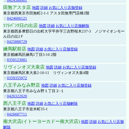
：
0424388901
田無アスタ店
地図
詳細
お気に入り店舗登録
東京都西東京市田無町2-1-1 アスタ田無専門店棟2階
：
0424606121
ｿﾌﾄﾊﾞﾝｸ日の出店
地図
詳細
お気に入り店舗解除
東京都西多摩郡日の出町大字平井字三吉野桜木237-3 ノジマイオンモー
ル日の出2Ｆ
：
0425888729
練馬駅前店
地図
詳細
お気に入り店舗登録
東京都練馬区練馬1丁目3-10 2階
：
0359123081
リヴィンオズ大泉店
地図
詳細
お気に入り店舗登録
東京都練馬区東大泉2-10-11 リヴィンオズ大泉4階
：
0359355972
八王子みなみ野店
地図
詳細
お気に入り店舗登録
東京都八王子市みなみ野１丁目２-１
：
0426322620
西八王子店
地図
詳細
お気に入り店舗解除
東京都八王子市並木町35-1
：
0426687711
南大沢店(イトーヨーカドー南大沢店)
地図
詳細
お気に入り店舗
解除