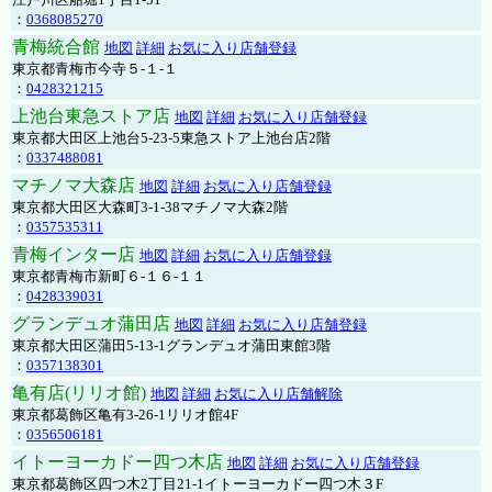
：
0368085270
青梅統合館
地図
詳細
お気に入り店舗登録
東京都青梅市今寺５-１-１
：
0428321215
上池台東急ストア店
地図
詳細
お気に入り店舗登録
東京都大田区上池台5-23-5東急ストア上池台店2階
：
0337488081
マチノマ大森店
地図
詳細
お気に入り店舗登録
東京都大田区大森町3-1-38マチノマ大森2階
：
0357535311
青梅インター店
地図
詳細
お気に入り店舗登録
東京都青梅市新町６-１６-１１
：
0428339031
グランデュオ蒲田店
地図
詳細
お気に入り店舗登録
東京都大田区蒲田5-13-1グランデュオ蒲田東館3階
：
0357138301
亀有店(リリオ館)
地図
詳細
お気に入り店舗解除
東京都葛飾区亀有3-26-1リリオ館4F
：
0356506181
イトーヨーカドー四つ木店
地図
詳細
お気に入り店舗登録
東京都葛飾区四つ木2丁目21-1イトーヨーカドー四つ木３F