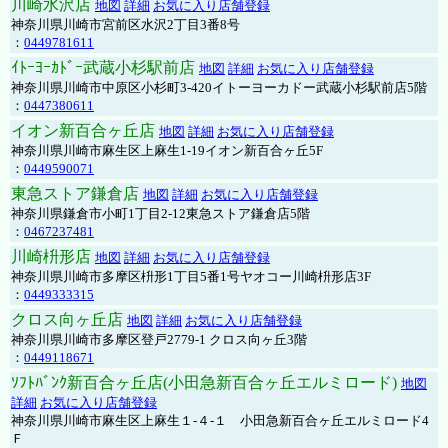
川崎水沢店
地図
詳細
お気に入り店舗登録
神奈川県川崎市宮前区水沢2丁目3番8号
：
0449781611
ｲﾄｰﾖｰｶﾄﾞｰ武蔵小杉駅前店
地図
詳細
お気に入り店舗登録
神奈川県川崎市中原区小杉町3-420イトーヨーカドー武蔵小杉駅前店5階
：
0447380611
イオン新百合ヶ丘店
地図
詳細
お気に入り店舗登録
神奈川県川崎市麻生区上麻生1-19イオン新百合ヶ丘5F
：
0449590071
東急ストア鎌倉店
地図
詳細
お気に入り店舗登録
神奈川県鎌倉市小町1丁目2-12東急ストア鎌倉店5階
：
0467237481
川崎枡形店
地図
詳細
お気に入り店舗登録
神奈川県川崎市多摩区枡形1丁目5番1号ヤオコー川崎枡形店3F
：
0449333315
クロス向ヶ丘店
地図
詳細
お気に入り店舗登録
神奈川県川崎市多摩区登戸2779-1 クロス向ヶ丘3階
：
0449118671
ｿﾌﾄﾊﾞﾝｸ新百合ヶ丘店(小田急新百合ヶ丘エルミロード)
地図
詳細
お気に入り店舗登録
神奈川県川崎市麻生区上麻生１-４-１ 小田急新百合ヶ丘エルミロード4
Ｆ