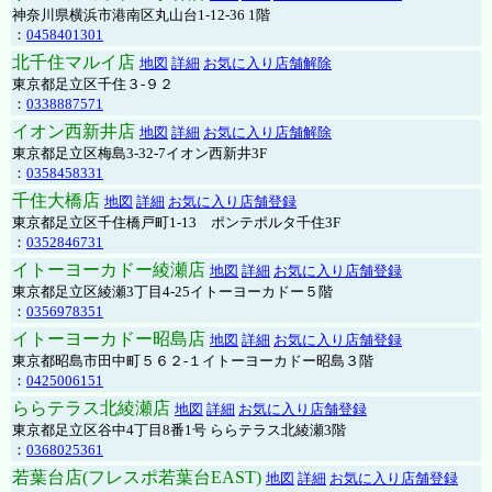
神奈川県横浜市港南区丸山台1-12-36 1階
：
0458401301
北千住マルイ店
地図
詳細
お気に入り店舗解除
東京都足立区千住３-９２
：
0338887571
イオン西新井店
地図
詳細
お気に入り店舗解除
東京都足立区梅島3-32-7イオン西新井3F
：
0358458331
千住大橋店
地図
詳細
お気に入り店舗登録
東京都足立区千住橋戸町1-13 ポンテポルタ千住3F
：
0352846731
イトーヨーカドー綾瀬店
地図
詳細
お気に入り店舗登録
東京都足立区綾瀬3丁目4-25イトーヨーカドー５階
：
0356978351
イトーヨーカドー昭島店
地図
詳細
お気に入り店舗登録
東京都昭島市田中町５６２-１イトーヨーカドー昭島３階
：
0425006151
ららテラス北綾瀬店
地図
詳細
お気に入り店舗登録
東京都足立区谷中4丁目8番1号 ららテラス北綾瀬3階
：
0368025361
若葉台店(フレスポ若葉台EAST)
地図
詳細
お気に入り店舗登録