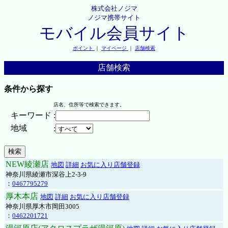
株式会社ノジマ
ノジマ携帯サイト
モバイル会員サイト
ポイント
｜
マイページ
｜
店舗検索
店舗検索
条件から探す
店名、住所等で検索できます。
キーワード
:
地域
:
NEW綾瀬店
地図
詳細
お気に入り店舗登録
神奈川県綾瀬市深谷上2-3-9
：
0467795279
厚木本店
地図
詳細
お気に入り店舗登録
神奈川県厚木市岡田3005
：
0462201721