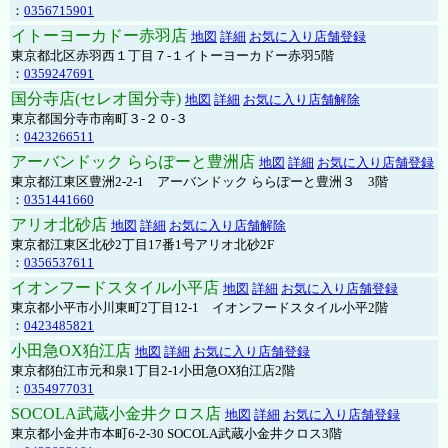
：
0356715901
イトーヨーカドー赤羽店
地図
詳細
お気に入り店舗登録
東京都北区赤羽西１丁目７-１イトーヨーカドー赤羽5階
：
0359247691
国分寺店(セレオ国分寺)
地図
詳細
お気に入り店舗解除
東京都国分寺市南町３-２０-３
：
0423266511
アーバンドック ららぽーと豊洲店
地図
詳細
お気に入り店舗登録
東京都江東区豊洲2-2-1 アーバンドック ららぽーと豊洲３ 3階
：
0351441660
アリオ北砂店
地図
詳細
お気に入り店舗解除
東京都江東区北砂2丁目17番1号アリオ北砂2F
：
0356537611
イオンフードスタイル小平店
地図
詳細
お気に入り店舗登録
東京都小平市小川東町2丁目12-1 イオンフードスタイル小平2階
：
0423485821
小田急OX狛江店
地図
詳細
お気に入り店舗登録
東京都狛江市元和泉1丁目2-1小田急OX狛江店2階
：
0354977031
SOCOLA武蔵小金井クロス店
地図
詳細
お気に入り店舗登録
東京都小金井市本町6-2-30 SOCOLA武蔵小金井クロス3階