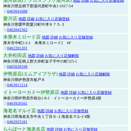
湯河原店(アクロスプラザ湯河原)
地図
詳細
お気に入り店舗登録
神奈川県足柄下郡湯河原町中央1-1617-54
：
0465641688
愛川店
地図
詳細
お気に入り店舗登録
神奈川県愛甲郡愛川町中津９７５-１
：
0462841562
本厚木ミロード店
地図
詳細
お気に入り店舗登録
厚木市中町2-2-1 本厚木ミロード2 6F
：
0462201201
大井松田店
地図
詳細
お気に入り店舗解除
神奈川県足柄上郡大井町金子字中の町325-1
：
0465828168
伊勢原店(エムアイプラザ)
地図
詳細
お気に入り店舗解除
神奈川県伊勢原市板戸８
：
0463911214
イトーヨーカドー伊勢原店
地図
詳細
お気に入り店舗登録
神奈川県伊勢原市桜台1-8-1 イトーヨーカドー伊勢原4階
：
0463920161
海老名マルイ店
地図
詳細
お気に入り店舗登録
神奈川県海老名市中央１丁目６-１海老名マルイ4階
：
0462925181
ららぽーと海老名店
地図
詳細
お気に入り店舗登録