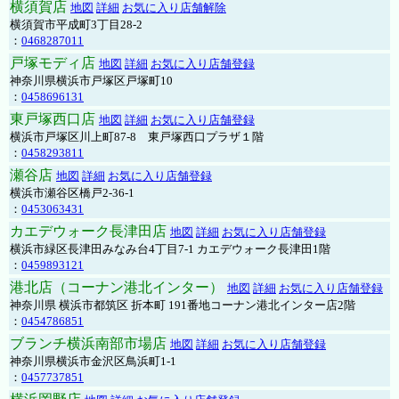
横須賀店
地図
詳細
お気に入り店舗解除
横須賀市平成町3丁目28-2
：
0468287011
戸塚モディ店
地図
詳細
お気に入り店舗登録
神奈川県横浜市戸塚区戸塚町10
：
0458696131
東戸塚西口店
地図
詳細
お気に入り店舗登録
横浜市戸塚区川上町87-8 東戸塚西口プラザ１階
：
0458293811
瀬谷店
地図
詳細
お気に入り店舗登録
横浜市瀬谷区橋戸2-36-1
：
0453063431
カエデウォーク長津田店
地図
詳細
お気に入り店舗登録
横浜市緑区長津田みなみ台4丁目7-1 カエデウォーク長津田1階
：
0459893121
港北店（コーナン港北インター）
地図
詳細
お気に入り店舗登録
神奈川県 横浜市都筑区 折本町 191番地コーナン港北インター店2階
：
0454786851
ブランチ横浜南部市場店
地図
詳細
お気に入り店舗登録
神奈川県横浜市金沢区鳥浜町1-1
：
0457737851