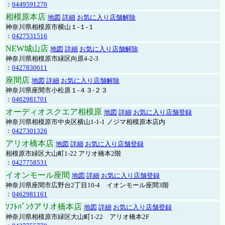
：
0449591270
相模原本店
地図
詳細
お気に入り店舗解除
神奈川県相模原市横山１-１-１
：
0427531516
NEW城山店
地図
詳細
お気に入り店舗解除
神奈川県相模原市緑区向原4-2-3
：
0427830611
座間店
地図
詳細
お気に入り店舗解除
神奈川県座間市小松原１-４３-２３
：
0462981701
オーディオスクエア相模原
地図
詳細
お気に入り店舗登録
神奈川県相模原市中央区横山1-1-1 ノジマ相模原本店内
：
0427301326
アリオ橋本店
地図
詳細
お気に入り店舗登録
相模原市緑区大山町1-22 アリオ橋本2階
：
0427758531
イオンモール座間
地図
詳細
お気に入り店舗登録
神奈川県座間市広野台2丁目10-4 イオンモール座間3階
：
0462981161
ｿﾌﾄﾊﾞﾝｸアリオ橋本店
地図
詳細
お気に入り店舗登録
神奈川県相模原市緑区大山町1-22 アリオ橋本2F