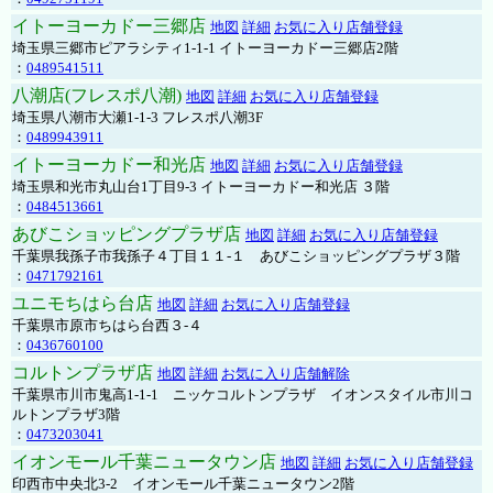
イトーヨーカドー三郷店
地図
詳細
お気に入り店舗登録
埼玉県三郷市ピアラシティ1-1-1 イトーヨーカドー三郷店2階
：
0489541511
八潮店(フレスポ八潮)
地図
詳細
お気に入り店舗登録
埼玉県八潮市大瀬1-1-3 フレスポ八潮3F
：
0489943911
イトーヨーカドー和光店
地図
詳細
お気に入り店舗登録
埼玉県和光市丸山台1丁目9-3 イトーヨーカドー和光店 ３階
：
0484513661
あびこショッピングプラザ店
地図
詳細
お気に入り店舗登録
千葉県我孫子市我孫子４丁目１１-１ あびこショッピングプラザ３階
：
0471792161
ユニモちはら台店
地図
詳細
お気に入り店舗登録
千葉県市原市ちはら台西３-４
：
0436760100
コルトンプラザ店
地図
詳細
お気に入り店舗解除
千葉県市川市鬼高1-1-1 ニッケコルトンプラザ イオンスタイル市川コ
ルトンプラザ3階
：
0473203041
イオンモール千葉ニュータウン店
地図
詳細
お気に入り店舗登録
印西市中央北3-2 イオンモール千葉ニュータウン2階