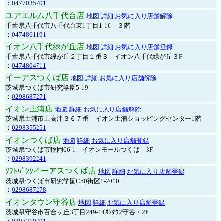
：
0477035701
ユアエルム八千代台店
地図
詳細
お気に入り店舗解除
千葉県八千代市八千代台東1丁目1-10 ３階
：
0474861191
イオン八千代緑が丘店
地図
詳細
お気に入り店舗登録
千葉県八千代市緑が丘２丁目１番３ イオン八千代緑が丘３F
：
0474804711
イーアスつくば店
地図
詳細
お気に入り店舗解除
茨城県つくば市研究学園5-19
：
0298687271
イオン土浦店
地図
詳細
お気に入り店舗解除
茨城県土浦市上高津３６７番 イオン土浦ショッピングセンター1階
：
0298355251
イオンつくば店
地図
詳細
お気に入り店舗登録
茨城県つくば市稲岡66-1 イオンモールつくば 3F
：
0298392241
ｿﾌﾄﾊﾞﾝｸイーアスつくば店
地図
詳細
お気に入り店舗登録
茨城県つくば市研究学園C50街区1-2010
：
0298687278
イオンタウン守谷店
地図
詳細
お気に入り店舗登録
茨城県守谷市百合ヶ丘3丁目249-1ｲｵﾝﾀｳﾝ守谷・2F
：
0297210701