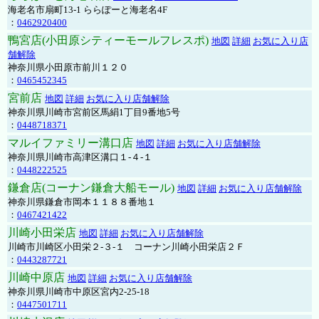
海老名市扇町13-1 ららぽーと海老名4F
：
0462920400
鴨宮店(小田原シティーモールフレスポ)
地図
詳細
お気に入り店
舗解除
神奈川県小田原市前川１２０
：
0465452345
宮前店
地図
詳細
お気に入り店舗解除
神奈川県川崎市宮前区馬絹1丁目9番地5号
：
0448718371
マルイファミリー溝口店
地図
詳細
お気に入り店舗解除
神奈川県川崎市高津区溝口１-４-１
：
0448222525
鎌倉店(コーナン鎌倉大船モール)
地図
詳細
お気に入り店舗解除
神奈川県鎌倉市岡本１１８８番地１
：
0467421422
川崎小田栄店
地図
詳細
お気に入り店舗解除
川崎市川崎区小田栄２‐３‐１ コーナン川崎小田栄店２Ｆ
：
0443287721
川崎中原店
地図
詳細
お気に入り店舗解除
神奈川県川崎市中原区宮内2-25-18
：
0447501711