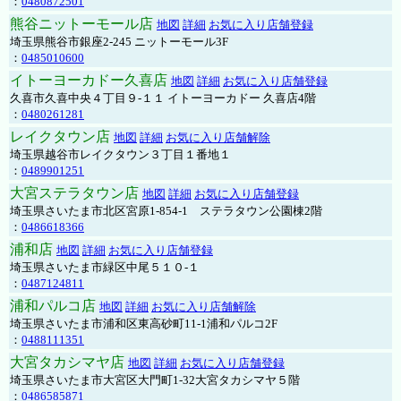
：
0480872501
熊谷ニットーモール店
地図
詳細
お気に入り店舗登録
埼玉県熊谷市銀座2-245 ニットーモール3F
：
0485010600
イトーヨーカドー久喜店
地図
詳細
お気に入り店舗登録
久喜市久喜中央４丁目９-１１ イトーヨーカドー 久喜店4階
：
0480261281
レイクタウン店
地図
詳細
お気に入り店舗解除
埼玉県越谷市レイクタウン３丁目１番地１
：
0489901251
大宮ステラタウン店
地図
詳細
お気に入り店舗登録
埼玉県さいたま市北区宮原1-854-1 ステラタウン公園棟2階
：
0486618366
浦和店
地図
詳細
お気に入り店舗登録
埼玉県さいたま市緑区中尾５１０-１
：
0487124811
浦和パルコ店
地図
詳細
お気に入り店舗解除
埼玉県さいたま市浦和区東高砂町11-1浦和パルコ2F
：
0488111351
大宮タカシマヤ店
地図
詳細
お気に入り店舗登録
埼玉県さいたま市大宮区大門町1-32大宮タカシマヤ５階
：
0486585871