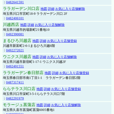
：
0482641591
ララガーデン川口店
地図
詳細
お気に入り店舗解除
埼玉県川口市宮町18-9 ララガーデン川口 2F
：
0482406101
川越西店
地図
詳細
お気に入り店舗解除
埼玉県川越市的場新町21番地10
：
0492390081
まるひろ川越店
地図
詳細
お気に入り店舗登録
川越市新富町2-6-1まるひろ川越6階
：
0492272021
ウニクス川越店
地図
詳細
お気に入り店舗解除
埼玉県川越市新宿町1-17-1 ウニクス川越2F
：
0492491551
ララガーデン春日部店
地図
詳細
お気に入り店舗登録
埼玉県春日部市南1丁目1-1 ララガーデン春日部2階
：
0487317411
ららテラス川口店
地図
詳細
お気に入り店舗登録
埼玉県川口市栄町3-5-1ららテラス川口7階
：
0482291979
モラージュ菖蒲店
地図
詳細
お気に入り店舗解除
埼玉県久喜市菖蒲町菖蒲6005番地1