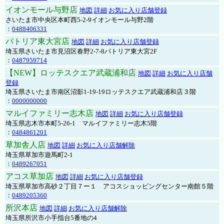
イオンモール与野店
地図
詳細
お気に入り店舗登録
さいたま市中央区本町西5-2-9イオンモール与野2階
：
0488406331
パトリア東大宮店
地図
詳細
お気に入り店舗登録
埼玉県さいたま市見沼区春野2-7-8パトリア東大宮2F
：
0487959714
【NEW】ロッテスクエア武蔵浦和店
地図
詳細
お気に入り店舗
登録
埼玉県さいたま市南区沼影1-19-19ロッテスクエア武蔵浦和店３階
：
0000000000
マルイファミリー志木店
地図
詳細
お気に入り店舗登録
埼玉県志木市本町5-26-1 マルイファミリー志木5階
：
0484861201
草加舎人店
地図
詳細
お気に入り店舗解除
埼玉県草加市遊馬町2-1
：
0489267051
アコス草加店
地図
詳細
お気に入り店舗登録
埼玉県草加市高砂２丁目７ー１ アコスショッピングセンター南館５階
：
0489205360
所沢本店
地図
詳細
お気に入り店舗解除
埼玉県所沢市小手指台5番地の4