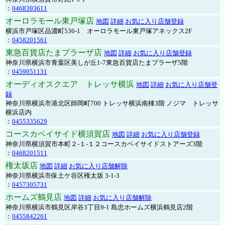
：
0468393611
オーロラモール東戸塚店
地図
詳細
お気に入り店舗登録
横浜市戸塚区品濃町536-1 オーロラモール東戸塚アネックス2F
：
0458201561
東急百貨店たまプラーザ店
地図
詳細
お気に入り店舗登録
神奈川県横浜市青葉区美しが丘1-7東急百貨店たまプラーザ5階
：
0459051131
オーディオスクエア トレッサ横浜
地図
詳細
お気に入り店舗登
録
神奈川県横浜市港北区師岡町700 トレッサ横浜南棟3階 ノジマ トレッサ
横浜店内
：
0455335629
コースカベイサイド横須賀店
地図
詳細
お気に入り店舗登録
神奈川県横須賀市本町２-１-１２コースカベイサイドストアーズ3階
：
0468201511
権太坂店
地図
詳細
お気に入り店舗解除
神奈川県横浜市保土ケ谷区権太坂 3-1-3
：
0457305731
ホームズ鶴見店
地図
詳細
お気に入り店舗解除
神奈川県横浜市鶴見区岸谷3丁目9-1 島忠ホームズ横浜鶴見店2階
：
0455842261