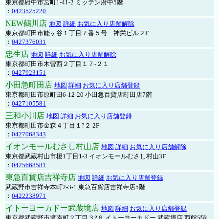
東京都府中市宮町1-41-2 ミッテン府中5階
：
0423525220
NEW鶴川店
地図
詳細
お気に入り店舗解除
東京都町田市能ヶ谷１丁目７番５号 神栄ビル２F
：
0427376031
忠生店
地図
詳細
お気に入り店舗解除
東京都町田市木曽西２丁目１７-２１
：
0427923151
小田急町田店
地図
詳細
お気に入り店舗登録
東京都町田市原町田6-12-20 小田急百貨店町田店7階
：
0427105581
三和小川店
地図
詳細
お気に入り店舗登録
東京都町田市金森４丁目１?２ 2F
：
0427068343
イオンモールむさし村山店
地図
詳細
お気に入り店舗解除
東京都武蔵村山市榎1丁目1-3 イオンモールむさし村山3F
：
0425668581
東急百貨店吉祥寺店
地図
詳細
お気に入り店舗登録
武蔵野市吉祥寺本町2-3-1 東急百貨店吉祥寺店5階
：
0422238971
イトーヨーカドー武蔵境店
地図
詳細
お気に入り店舗登録
東京都武蔵野市境南町２丁目３?６ イトーヨーカドー 武蔵境店 西館5階