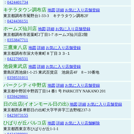
：
0424401734
キテラタウン調布店
地図
詳細
お気に入り店舗登録
東京都調布市菊野台1-33-3 キテラタウン調布2F
：
0424436151
ホームズ仙川店
地図
詳細
お気に入り店舗登録
東京都調布市若葉町2丁目1-7 ホームズ仙川店2階
：
0353847711
三鷹東八店
地図
詳細
お気に入り店舗登録
東京都調布市深大寺東町８丁目３３-１
：
0422706531
池袋東武店
地図
詳細
お気に入り店舗登録
豊島区西池袋1-1-25 東武百貨店 池袋店4F 8～10番地
：
0359531011
パークシティ中野店
地図
詳細
お気に入り店舗登録
東京都中野区中野四丁目14 番1 号 PARKCITY NAKANO 201
：
0359429861
日の出店(イオンモール日の出)
地図
詳細
お気に入り店舗登録
東京都西多摩郡日の出町大字平井字三吉野桜237-3
：
0425973155
ひばりが丘パルコ店
地図
詳細
お気に入り店舗解除
東京都西東京市ひばりが丘1-1-1