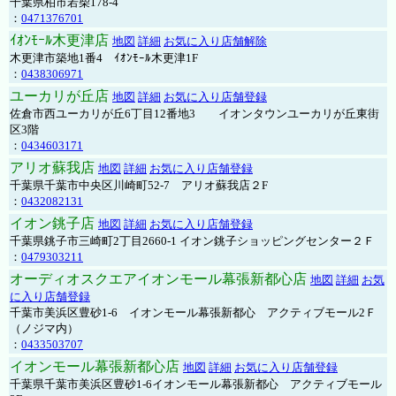
千葉県柏市若柴178-4
：
0471376701
ｲｵﾝﾓｰﾙ木更津店
地図
詳細
お気に入り店舗解除
木更津市築地1番4 ｲｵﾝﾓｰﾙ木更津1F
：
0438306971
ユーカリが丘店
地図
詳細
お気に入り店舗登録
佐倉市西ユーカリが丘6丁目12番地3 イオンタウンユーカリが丘東街
区3階
：
0434603171
アリオ蘇我店
地図
詳細
お気に入り店舗登録
千葉県千葉市中央区川崎町52-7 アリオ蘇我店２F
：
0432082131
イオン銚子店
地図
詳細
お気に入り店舗登録
千葉県銚子市三崎町2丁目2660-1 イオン銚子ショッピングセンター２Ｆ
：
0479303211
オーディオスクエアイオンモール幕張新都心店
地図
詳細
お気
に入り店舗登録
千葉市美浜区豊砂1-6 イオンモール幕張新都心 アクティブモール2Ｆ
（ノジマ内）
：
0433503707
イオンモール幕張新都心店
地図
詳細
お気に入り店舗登録
千葉県千葉市美浜区豊砂1-6イオンモール幕張新都心 アクティブモール