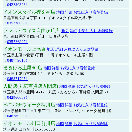
：
0422303081
イオンスタイル碑文谷店
地図
詳細
お気に入り店舗登録
目黒区碑文谷４丁目１-１ イオンスタイル碑文谷7階
：
0357208661
フレル・ウィズ自由が丘店
地図
詳細
お気に入り店舗登録
東京都目黒区自由が丘１丁目６番９号
：
0357263071
イオンモール上尾店
地図
詳細
お気に入り店舗登録
埼玉県上尾市愛宕3丁目8-１号イオンモール上尾２階
：
0487790181
まるひろ上尾SC店
地図
詳細
お気に入り店舗登録
埼玉県上尾市宮本町1-1 まるひろ上尾SC店5階
：
0488717051
入間店(丸広百貨店入間店)
地図
詳細
お気に入り店舗登録
埼玉県入間市豊岡1-6-12 丸広（まるひろ）百貨店 入間店５F
：
0429606631
ベニバナウォーク桶川店
地図
詳細
お気に入り店舗登録
埼玉県桶川市下日出東二丁目15番1 ベニバナウォーク桶川1階
：
0487895561
イオンモール川口前川店
地図
詳細
お気に入り店舗解除
埼玉県川口市前川 1-1-11-3003