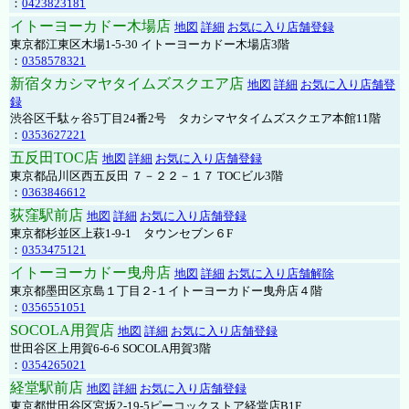
：
0423823181
イトーヨーカドー木場店
地図
詳細
お気に入り店舗登録
東京都江東区木場1-5-30 イトーヨーカドー木場店3階
：
0358578321
新宿タカシマヤタイムズスクエア店
地図
詳細
お気に入り店舗登
録
渋谷区千駄ヶ谷5丁目24番2号 タカシマヤタイムズスクエア本館11階
：
0353627221
五反田TOC店
地図
詳細
お気に入り店舗登録
東京都品川区西五反田 ７－２２－１７ TOCビル3階
：
0363846612
荻窪駅前店
地図
詳細
お気に入り店舗登録
東京都杉並区上萩1-9-1 タウンセブン６F
：
0353475121
イトーヨーカドー曳舟店
地図
詳細
お気に入り店舗解除
東京都墨田区京島１丁目２-１イトーヨーカドー曳舟店４階
：
0356551051
SOCOLA用賀店
地図
詳細
お気に入り店舗登録
世田谷区上用賀6-6-6 SOCOLA用賀3階
：
0354265021
経堂駅前店
地図
詳細
お気に入り店舗登録
東京都世田谷区宮坂2-19-5ピーコックストア経堂店B1F