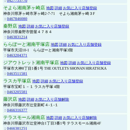
：
0427755770
そよら湘南茅ヶ崎店
地図
詳細
お気に入り店舗登録
神奈川県茅ヶ崎市茅ヶ崎2‐7‐71 そよら湘南茅ヶ崎３F
：
0467846080
秦野店
地図
詳細
お気に入り店舗登録
神奈川県秦野市曽屋４７８４
：
0463831214
ららぽーと湘南平塚店
地図
詳細
お気に入り店舗登録
平塚市天沼10-1 ららぽーと湘南平塚3階
：
0463204371
ジアウトレット湘南平塚店
地図
詳細
お気に入り店舗登録
平塚市大神8丁目1番1号 THE OUTLETS SHONAN HIRATSUKA
：
0463511581
ラスカ平塚店
地図
詳細
お気に入り店舗登録
平塚市宝町１－１ ラスカ平塚 4階
：
0463205581
藤沢店
地図
詳細
お気に入り店舗解除
神奈川県藤沢市辻堂新町４-１-１
：
0466316377
テラスモール湘南店
地図
詳細
お気に入り店舗解除
神奈川県藤沢市辻堂神台1丁目3番1号 テラスモール湘南4F
：
0466381251