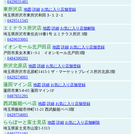
：
0429031481
東所沢店
地図
詳細
お気に入り店舗登録
埼玉県所沢市東所沢和田３-１２-１
：
0429511545
エミテラス所沢店
地図
詳細
お気に入り店舗解除
埼玉県所沢市東住吉10番1号 エミテラス所沢 3階
：
0429033001
イオンモール北戸田店
地図
詳細
お気に入り店舗登録
戸田市美女木東1ｰ3‐1 イオンモール北戸田3階
：
0484300201
所沢北原店
地図
詳細
お気に入り店舗登録
埼玉県所沢市北原町1415-1 ザ・マーケットプレイス所沢北原2階
：
0429274001
蓮田マイン店
地図
詳細
お気に入り店舗登録
蓮田市東5-8-65 蓮田マイン1F
：
0487651291
西武飯能ペペ店
地図
詳細
お気に入り店舗登録
埼玉県飯能市仲町11-21 西武飯能ペペ3階
：
0429754001
ららぽーと富士見店
地図
詳細
お気に入り店舗解除
埼玉県富士見市山室1-1313
：
0492751191