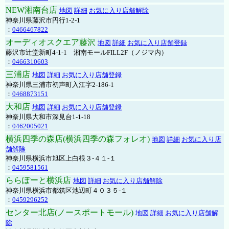
NEW湘南台店
地図
詳細
お気に入り店舗解除
神奈川県藤沢市円行1-2-1
：
0466467822
オーディオスクエア藤沢
地図
詳細
お気に入り店舗登録
藤沢市辻堂新町4-1-1 湘南モールFILL2F（ノジマ内）
：
0466310603
三浦店
地図
詳細
お気に入り店舗登録
神奈川県三浦市初声町入江字2-186-1
：
0468873151
大和店
地図
詳細
お気に入り店舗登録
神奈川県大和市深見台1-1-18
：
0462005021
横浜四季の森店(横浜四季の森フォレオ)
地図
詳細
お気に入り店
舗解除
神奈川県横浜市旭区上白根３-４１-１
：
0459581561
ららぽーと横浜店
地図
詳細
お気に入り店舗解除
神奈川県横浜市都筑区池辺町４０３５-１
：
0459296252
センター北店(ノースポートモール)
地図
詳細
お気に入り店舗解
除