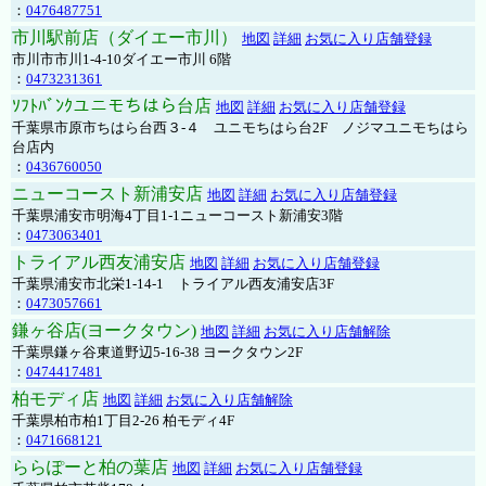
：
0476487751
市川駅前店（ダイエー市川）
地図
詳細
お気に入り店舗登録
市川市市川1-4-10ダイエー市川 6階
：
0473231361
ｿﾌﾄﾊﾞﾝｸユニモちはら台店
地図
詳細
お気に入り店舗登録
千葉県市原市ちはら台西３-４ ユニモちはら台2F ノジマユニモちはら
台店内
：
0436760050
ニューコースト新浦安店
地図
詳細
お気に入り店舗登録
千葉県浦安市明海4丁目1-1ニューコースト新浦安3階
：
0473063401
トライアル西友浦安店
地図
詳細
お気に入り店舗登録
千葉県浦安市北栄1-14-1 トライアル西友浦安店3F
：
0473057661
鎌ヶ谷店(ヨークタウン)
地図
詳細
お気に入り店舗解除
千葉県鎌ヶ谷東道野辺5-16-38 ヨークタウン2F
：
0474417481
柏モディ店
地図
詳細
お気に入り店舗解除
千葉県柏市柏1丁目2-26 柏モディ4F
：
0471668121
ららぽーと柏の葉店
地図
詳細
お気に入り店舗登録