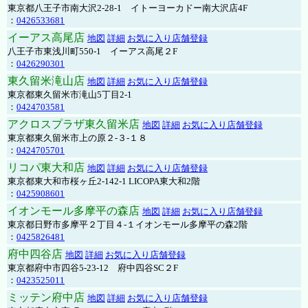
東京都八王子市南大沢2-28-1 イトーヨーカドー南大沢店4F
：
0426533681
イーアス高尾店
地図
詳細
お気に入り店舗登録
八王子市東浅川町550-1 イーアス高尾２F
：
0426290301
東久留米滝山店
地図
詳細
お気に入り店舗登録
東京都東久留米市滝山5丁目2-1
：
0424703581
アクロスプラザ東久留米店
地図
詳細
お気に入り店舗登録
東京都東久留米市上の原２-３-１８
：
0424705701
リコパ東大和店
地図
詳細
お気に入り店舗登録
東京都東大和市桜ヶ丘2-142-1 LICOPA東大和2階
：
0425908601
イオンモール多摩平の森店
地図
詳細
お気に入り店舗登録
東京都日野市多摩平２丁目４-１イオンモール多摩平の森2階
：
0425826481
府中四谷店
地図
詳細
お気に入り店舗登録
東京都府中市四谷5-23-12 府中四谷SC２F
：
0423525011
ミッテン府中店
地図
詳細
お気に入り店舗登録