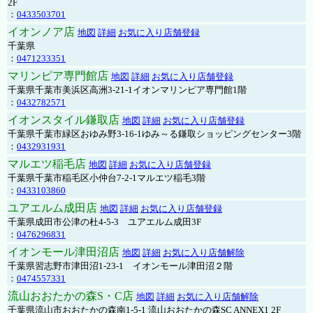
2F
：
0433503701
イオンノア店
地図
詳細
お気に入り店舗登録
千葉県
：
0471233351
マリンピア専門館店
地図
詳細
お気に入り店舗登録
千葉県千葉市美浜区高洲3-21-1イオンマリンピア専門館1階
：
0432782571
イオンスタイル鎌取店
地図
詳細
お気に入り店舗登録
千葉県千葉市緑区おゆみ野3-16-1ゆみ～る鎌取ショッピングセンター3階
：
0432931931
マルエツ稲毛店
地図
詳細
お気に入り店舗登録
千葉県千葉市稲毛区小仲台7-2-1マルエツ稲毛3階
：
0433103860
ユアエルム成田店
地図
詳細
お気に入り店舗登録
千葉県成田市公津の杜4-5-3 ユアエルム成田3F
：
0476296831
イオンモール津田沼店
地図
詳細
お気に入り店舗解除
千葉県習志野市津田沼1-23-1 イオンモール津田沼２階
：
0474557331
流山おおたかの森S・C店
地図
詳細
お気に入り店舗解除
千葉県流山市おおたかの森南1-5-1 流山おおたかの森SC ANNEX1 2F