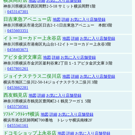
横浜岡野店
地図
詳細
お気に入り店舗登録
神奈川県横浜市西区岡野2-5-18 サミット横浜岡野1階
：
0453147301
日吉東急アベニュー店
地図
詳細
お気に入り店舗登録
神奈川県横浜市港北区日吉2-1-1日吉東急アベニュー 本館3階
：
0455603351
イトーヨーカドー上永谷店
地図
詳細
お気に入り店舗登録
神奈川県横浜市港南区丸山台1-12イトーヨーカドー上永谷3階
：
0458403671
アピタ金沢文庫店
地図
詳細
お気に入り店舗登録
神奈川県横浜市金沢区釜利谷東2丁目１-１アピタ金沢文庫３階
：
0457801261
ジョイナステラス二俣川店
地図
詳細
お気に入り店舗登録
横浜市旭区二俣川2-50-14ジョイナステラス二俣川 3階
：
0453662281
西友鶴見店
地図
詳細
お気に入り店舗登録
神奈川県横浜市鶴見区豊岡町2-1 鶴見フーガ１ 5階
：
0455750561
ｿﾌﾄﾊﾞﾝｸﾄﾚｯｻ横浜
地図
詳細
お気に入り店舗登録
横浜市港北区師岡町700番地 トレッサ横浜南棟2F
：
0455341161
ドコモショップ上永谷店
地図
詳細
お気に入り店舗登録