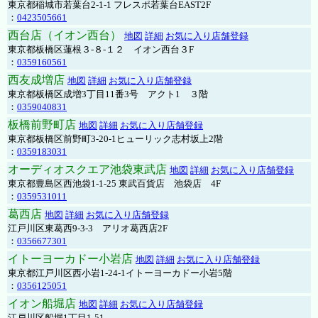
東京都稲城市若葉台2-1-1 フレスポ若葉台EAST2F
：
0423505661
西台店（イオン西台）
地図
詳細
お気に入り店舗登録
東京都板橋区蓮根３-８-１２ イオン西台３F
：
0359160561
西友成増店
地図
詳細
お気に入り店舗登録
東京都板橋区成増3丁目11番3号 アクト1 ３階
：
0359040831
板橋前野町店
地図
詳細
お気に入り店舗登録
東京都板橋区前野町3-20-1ヒューリック志村坂上2階
：
0359183031
オーディオスクエア池袋東武店
地図
詳細
お気に入り店舗登録
東京都豊島区西池袋1-1-25 東武百貨店 池袋店 4F
：
0359531011
葛西店
地図
詳細
お気に入り店舗登録
江戸川区東葛西9-3-3 アリオ葛西店2F
：
0356677301
イトーヨーカドー小岩店
地図
詳細
お気に入り店舗登録
東京都江戸川区西小岩1-24-1イトーヨーカドー小岩5階
：
0356125051
イオン船堀店
地図
詳細
お気に入り店舗登録
江戸川区船堀1丁目1-51