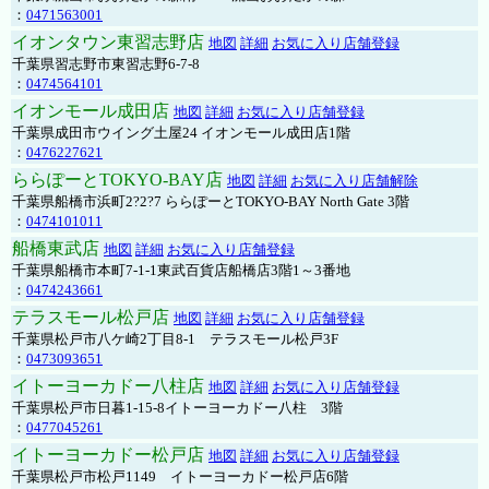
：
0471563001
イオンタウン東習志野店
地図
詳細
お気に入り店舗登録
千葉県習志野市東習志野6-7-8
：
0474564101
イオンモール成田店
地図
詳細
お気に入り店舗登録
千葉県成田市ウイング土屋24 イオンモール成田店1階
：
0476227621
ららぽーとTOKYO-BAY店
地図
詳細
お気に入り店舗解除
千葉県船橋市浜町2?2?7 ららぽーとTOKYO-BAY North Gate 3階
：
0474101011
船橋東武店
地図
詳細
お気に入り店舗登録
千葉県船橋市本町7-1-1東武百貨店船橋店3階1～3番地
：
0474243661
テラスモール松戸店
地図
詳細
お気に入り店舗登録
千葉県松戸市八ケ崎2丁目8-1 テラスモール松戸3F
：
0473093651
イトーヨーカドー八柱店
地図
詳細
お気に入り店舗登録
千葉県松戸市日暮1-15-8イトーヨーカドー八柱 3階
：
0477045261
イトーヨーカドー松戸店
地図
詳細
お気に入り店舗登録
千葉県松戸市松戸1149 イトーヨーカドー松戸店6階