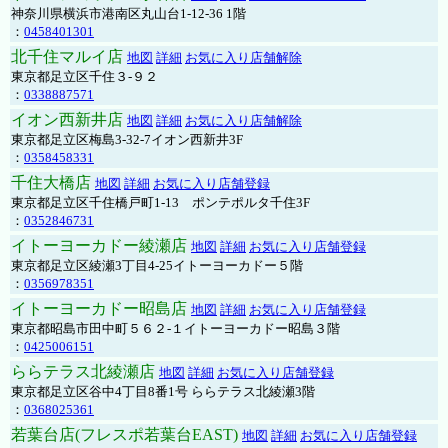
神奈川県横浜市港南区丸山台1-12-36 1階
：
0458401301
北千住マルイ店
地図
詳細
お気に入り店舗解除
東京都足立区千住３-９２
：
0338887571
イオン西新井店
地図
詳細
お気に入り店舗解除
東京都足立区梅島3-32-7イオン西新井3F
：
0358458331
千住大橋店
地図
詳細
お気に入り店舗登録
東京都足立区千住橋戸町1-13 ポンテポルタ千住3F
：
0352846731
イトーヨーカドー綾瀬店
地図
詳細
お気に入り店舗登録
東京都足立区綾瀬3丁目4-25イトーヨーカドー５階
：
0356978351
イトーヨーカドー昭島店
地図
詳細
お気に入り店舗登録
東京都昭島市田中町５６２-１イトーヨーカドー昭島３階
：
0425006151
ららテラス北綾瀬店
地図
詳細
お気に入り店舗登録
東京都足立区谷中4丁目8番1号 ららテラス北綾瀬3階
：
0368025361
若葉台店(フレスポ若葉台EAST)
地図
詳細
お気に入り店舗登録