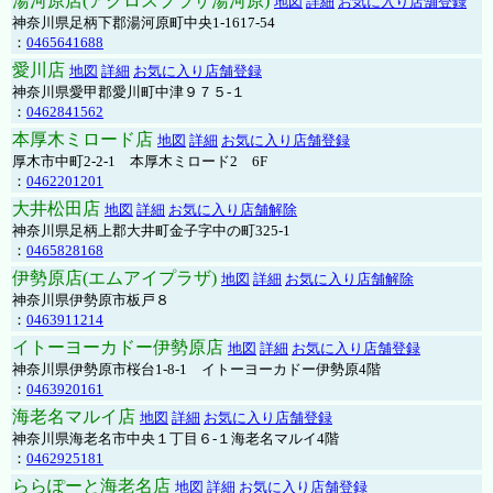
湯河原店(アクロスプラザ湯河原)
地図
詳細
お気に入り店舗登録
神奈川県足柄下郡湯河原町中央1-1617-54
：
0465641688
愛川店
地図
詳細
お気に入り店舗登録
神奈川県愛甲郡愛川町中津９７５-１
：
0462841562
本厚木ミロード店
地図
詳細
お気に入り店舗登録
厚木市中町2-2-1 本厚木ミロード2 6F
：
0462201201
大井松田店
地図
詳細
お気に入り店舗解除
神奈川県足柄上郡大井町金子字中の町325-1
：
0465828168
伊勢原店(エムアイプラザ)
地図
詳細
お気に入り店舗解除
神奈川県伊勢原市板戸８
：
0463911214
イトーヨーカドー伊勢原店
地図
詳細
お気に入り店舗登録
神奈川県伊勢原市桜台1-8-1 イトーヨーカドー伊勢原4階
：
0463920161
海老名マルイ店
地図
詳細
お気に入り店舗登録
神奈川県海老名市中央１丁目６-１海老名マルイ4階
：
0462925181
ららぽーと海老名店
地図
詳細
お気に入り店舗登録