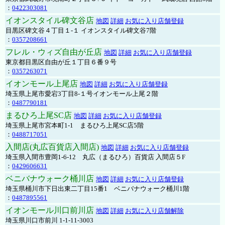
：
0422303081
イオンスタイル碑文谷店
地図
詳細
お気に入り店舗登録
目黒区碑文谷４丁目１-１ イオンスタイル碑文谷7階
：
0357208661
フレル・ウィズ自由が丘店
地図
詳細
お気に入り店舗登録
東京都目黒区自由が丘１丁目６番９号
：
0357263071
イオンモール上尾店
地図
詳細
お気に入り店舗登録
埼玉県上尾市愛宕3丁目8-１号イオンモール上尾２階
：
0487790181
まるひろ上尾SC店
地図
詳細
お気に入り店舗登録
埼玉県上尾市宮本町1-1 まるひろ上尾SC店5階
：
0488717051
入間店(丸広百貨店入間店)
地図
詳細
お気に入り店舗登録
埼玉県入間市豊岡1-6-12 丸広（まるひろ）百貨店 入間店５F
：
0429606631
ベニバナウォーク桶川店
地図
詳細
お気に入り店舗登録
埼玉県桶川市下日出東二丁目15番1 ベニバナウォーク桶川1階
：
0487895561
イオンモール川口前川店
地図
詳細
お気に入り店舗解除
埼玉県川口市前川 1-1-11-3003