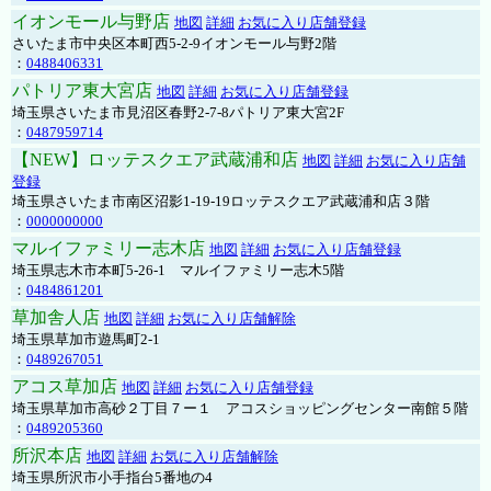
イオンモール与野店
地図
詳細
お気に入り店舗登録
さいたま市中央区本町西5-2-9イオンモール与野2階
：
0488406331
パトリア東大宮店
地図
詳細
お気に入り店舗登録
埼玉県さいたま市見沼区春野2-7-8パトリア東大宮2F
：
0487959714
【NEW】ロッテスクエア武蔵浦和店
地図
詳細
お気に入り店舗
登録
埼玉県さいたま市南区沼影1-19-19ロッテスクエア武蔵浦和店３階
：
0000000000
マルイファミリー志木店
地図
詳細
お気に入り店舗登録
埼玉県志木市本町5-26-1 マルイファミリー志木5階
：
0484861201
草加舎人店
地図
詳細
お気に入り店舗解除
埼玉県草加市遊馬町2-1
：
0489267051
アコス草加店
地図
詳細
お気に入り店舗登録
埼玉県草加市高砂２丁目７ー１ アコスショッピングセンター南館５階
：
0489205360
所沢本店
地図
詳細
お気に入り店舗解除
埼玉県所沢市小手指台5番地の4