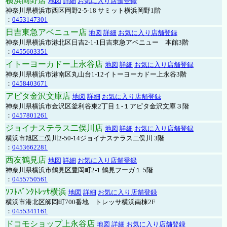
横浜岡野店
地図
詳細
お気に入り店舗登録
神奈川県横浜市西区岡野2-5-18 サミット横浜岡野1階
：
0453147301
日吉東急アベニュー店
地図
詳細
お気に入り店舗登録
神奈川県横浜市港北区日吉2-1-1日吉東急アベニュー 本館3階
：
0455603351
イトーヨーカドー上永谷店
地図
詳細
お気に入り店舗登録
神奈川県横浜市港南区丸山台1-12イトーヨーカドー上永谷3階
：
0458403671
アピタ金沢文庫店
地図
詳細
お気に入り店舗登録
神奈川県横浜市金沢区釜利谷東2丁目１-１アピタ金沢文庫３階
：
0457801261
ジョイナステラス二俣川店
地図
詳細
お気に入り店舗登録
横浜市旭区二俣川2-50-14ジョイナステラス二俣川 3階
：
0453662281
西友鶴見店
地図
詳細
お気に入り店舗登録
神奈川県横浜市鶴見区豊岡町2-1 鶴見フーガ１ 5階
：
0455750561
ｿﾌﾄﾊﾞﾝｸﾄﾚｯｻ横浜
地図
詳細
お気に入り店舗登録
横浜市港北区師岡町700番地 トレッサ横浜南棟2F
：
0455341161
ドコモショップ上永谷店
地図
詳細
お気に入り店舗登録