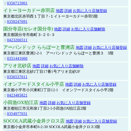
：
0356715901
イトーヨーカドー赤羽店
地図
詳細
お気に入り店舗登録
東京都北区赤羽西１丁目７-１イトーヨーカドー赤羽5階
：
0359247691
国分寺店(セレオ国分寺)
地図
詳細
お気に入り店舗解除
東京都国分寺市南町３-２０-３
：
0423266511
アーバンドック ららぽーと豊洲店
地図
詳細
お気に入り店舗登録
東京都江東区豊洲2-2-1 アーバンドック ららぽーと豊洲３ 3階
：
0351441660
アリオ北砂店
地図
詳細
お気に入り店舗解除
東京都江東区北砂2丁目17番1号アリオ北砂2F
：
0356537611
イオンフードスタイル小平店
地図
詳細
お気に入り店舗登録
東京都小平市小川東町2丁目12-1 イオンフードスタイル小平2階
：
0423485821
小田急OX狛江店
地図
詳細
お気に入り店舗登録
東京都狛江市元和泉1丁目2-1小田急OX狛江店2階
：
0354977031
SOCOLA武蔵小金井クロス店
地図
詳細
お気に入り店舗登録
東京都小金井市本町6-2-30 SOCOLA武蔵小金井クロス3階