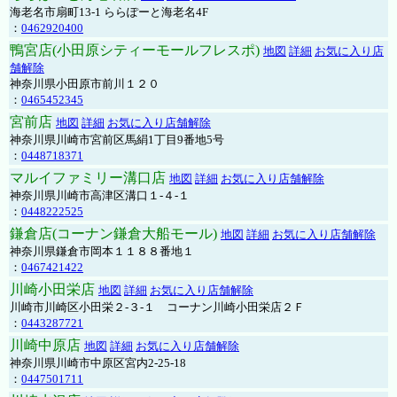
海老名市扇町13-1 ららぽーと海老名4F
：
0462920400
鴨宮店(小田原シティーモールフレスポ)
地図
詳細
お気に入り店
舗解除
神奈川県小田原市前川１２０
：
0465452345
宮前店
地図
詳細
お気に入り店舗解除
神奈川県川崎市宮前区馬絹1丁目9番地5号
：
0448718371
マルイファミリー溝口店
地図
詳細
お気に入り店舗解除
神奈川県川崎市高津区溝口１-４-１
：
0448222525
鎌倉店(コーナン鎌倉大船モール)
地図
詳細
お気に入り店舗解除
神奈川県鎌倉市岡本１１８８番地１
：
0467421422
川崎小田栄店
地図
詳細
お気に入り店舗解除
川崎市川崎区小田栄２‐３‐１ コーナン川崎小田栄店２Ｆ
：
0443287721
川崎中原店
地図
詳細
お気に入り店舗解除
神奈川県川崎市中原区宮内2-25-18
：
0447501711