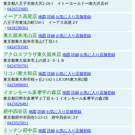
東京都八王子市南大沢2-28-1 イトーヨーカドー南大沢店4F
：
0426533681
イーアス高尾店
地図
詳細
お気に入り店舗登録
八王子市東浅川町550-1 イーアス高尾２F
：
0426290301
東久留米滝山店
地図
詳細
お気に入り店舗登録
東京都東久留米市滝山5丁目2-1
：
0424703581
アクロスプラザ東久留米店
地図
詳細
お気に入り店舗登録
東京都東久留米市上の原２-３-１８
：
0424705701
リコパ東大和店
地図
詳細
お気に入り店舗登録
東京都東大和市桜ヶ丘2-142-1 LICOPA東大和2階
：
0425908601
イオンモール多摩平の森店
地図
詳細
お気に入り店舗登録
東京都日野市多摩平２丁目４-１イオンモール多摩平の森2階
：
0425826481
府中四谷店
地図
詳細
お気に入り店舗登録
東京都府中市四谷5-23-12 府中四谷SC２F
：
0423525011
ミッテン府中店
地図
詳細
お気に入り店舗登録