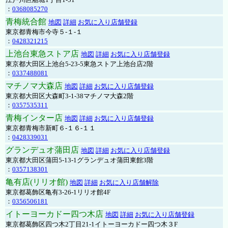
：
0368085270
青梅統合館
地図
詳細
お気に入り店舗登録
東京都青梅市今寺５-１-１
：
0428321215
上池台東急ストア店
地図
詳細
お気に入り店舗登録
東京都大田区上池台5-23-5東急ストア上池台店2階
：
0337488081
マチノマ大森店
地図
詳細
お気に入り店舗登録
東京都大田区大森町3-1-38マチノマ大森2階
：
0357535311
青梅インター店
地図
詳細
お気に入り店舗登録
東京都青梅市新町６-１６-１１
：
0428339031
グランデュオ蒲田店
地図
詳細
お気に入り店舗登録
東京都大田区蒲田5-13-1グランデュオ蒲田東館3階
：
0357138301
亀有店(リリオ館)
地図
詳細
お気に入り店舗解除
東京都葛飾区亀有3-26-1リリオ館4F
：
0356506181
イトーヨーカドー四つ木店
地図
詳細
お気に入り店舗登録
東京都葛飾区四つ木2丁目21-1イトーヨーカドー四つ木３F