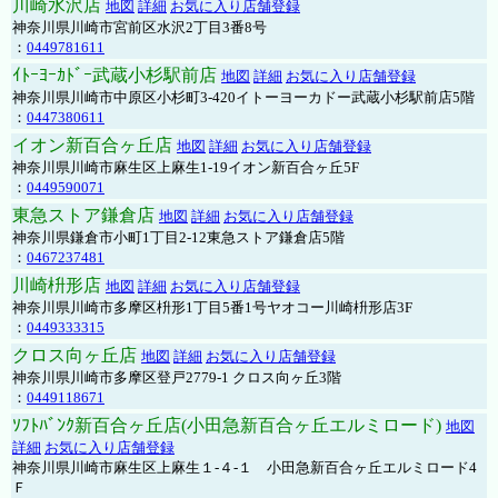
川崎水沢店
地図
詳細
お気に入り店舗登録
神奈川県川崎市宮前区水沢2丁目3番8号
：
0449781611
ｲﾄｰﾖｰｶﾄﾞｰ武蔵小杉駅前店
地図
詳細
お気に入り店舗登録
神奈川県川崎市中原区小杉町3-420イトーヨーカドー武蔵小杉駅前店5階
：
0447380611
イオン新百合ヶ丘店
地図
詳細
お気に入り店舗登録
神奈川県川崎市麻生区上麻生1-19イオン新百合ヶ丘5F
：
0449590071
東急ストア鎌倉店
地図
詳細
お気に入り店舗登録
神奈川県鎌倉市小町1丁目2-12東急ストア鎌倉店5階
：
0467237481
川崎枡形店
地図
詳細
お気に入り店舗登録
神奈川県川崎市多摩区枡形1丁目5番1号ヤオコー川崎枡形店3F
：
0449333315
クロス向ヶ丘店
地図
詳細
お気に入り店舗登録
神奈川県川崎市多摩区登戸2779-1 クロス向ヶ丘3階
：
0449118671
ｿﾌﾄﾊﾞﾝｸ新百合ヶ丘店(小田急新百合ヶ丘エルミロード)
地図
詳細
お気に入り店舗登録
神奈川県川崎市麻生区上麻生１-４-１ 小田急新百合ヶ丘エルミロード4
Ｆ