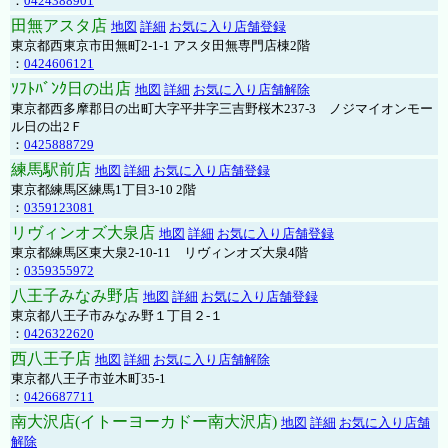
：
0424388901
田無アスタ店
地図
詳細
お気に入り店舗登録
東京都西東京市田無町2-1-1 アスタ田無専門店棟2階
：
0424606121
ｿﾌﾄﾊﾞﾝｸ日の出店
地図
詳細
お気に入り店舗解除
東京都西多摩郡日の出町大字平井字三吉野桜木237-3 ノジマイオンモー
ル日の出2Ｆ
：
0425888729
練馬駅前店
地図
詳細
お気に入り店舗登録
東京都練馬区練馬1丁目3-10 2階
：
0359123081
リヴィンオズ大泉店
地図
詳細
お気に入り店舗登録
東京都練馬区東大泉2-10-11 リヴィンオズ大泉4階
：
0359355972
八王子みなみ野店
地図
詳細
お気に入り店舗登録
東京都八王子市みなみ野１丁目２-１
：
0426322620
西八王子店
地図
詳細
お気に入り店舗解除
東京都八王子市並木町35-1
：
0426687711
南大沢店(イトーヨーカドー南大沢店)
地図
詳細
お気に入り店舗
解除