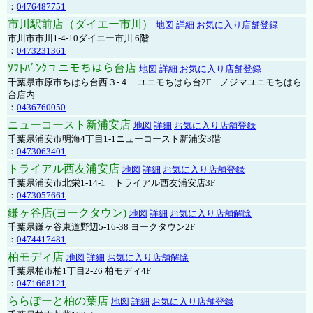
：
0476487751
市川駅前店（ダイエー市川）
地図
詳細
お気に入り店舗登録
市川市市川1-4-10ダイエー市川 6階
：
0473231361
ｿﾌﾄﾊﾞﾝｸユニモちはら台店
地図
詳細
お気に入り店舗登録
千葉県市原市ちはら台西３-４ ユニモちはら台2F ノジマユニモちはら
台店内
：
0436760050
ニューコースト新浦安店
地図
詳細
お気に入り店舗登録
千葉県浦安市明海4丁目1-1ニューコースト新浦安3階
：
0473063401
トライアル西友浦安店
地図
詳細
お気に入り店舗登録
千葉県浦安市北栄1-14-1 トライアル西友浦安店3F
：
0473057661
鎌ヶ谷店(ヨークタウン)
地図
詳細
お気に入り店舗解除
千葉県鎌ヶ谷東道野辺5-16-38 ヨークタウン2F
：
0474417481
柏モディ店
地図
詳細
お気に入り店舗解除
千葉県柏市柏1丁目2-26 柏モディ4F
：
0471668121
ららぽーと柏の葉店
地図
詳細
お気に入り店舗登録