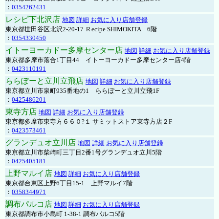
：
0354262431
レシピ下北沢店
地図
詳細
お気に入り店舗登録
東京都世田谷区北沢2-20-17 Ｒecipe SHIMOKITA 6階
：
0354330450
イトーヨーカドー多摩センター店
地図
詳細
お気に入り店舗登録
東京都多摩市落合1丁目44 イトーヨーカドー多摩センター店4階
：
0423110191
ららぽーと立川立飛店
地図
詳細
お気に入り店舗登録
東京都立川市泉町935番地の1 ららぽーと立川立飛1F
：
0425486201
東寺方店
地図
詳細
お気に入り店舗登録
東京都多摩市東寺方６６０?１ サミットストア東寺方店２F
：
0423573461
グランデュオ立川店
地図
詳細
お気に入り店舗登録
東京都立川市柴崎町三丁目2番1号グランデュオ立川5階
：
0425405181
上野マルイ店
地図
詳細
お気に入り店舗登録
東京都台東区上野6丁目15-1 上野マルイ7階
：
0358344971
調布パルコ店
地図
詳細
お気に入り店舗登録
東京都調布市小島町 1-38-1 調布パルコ5階