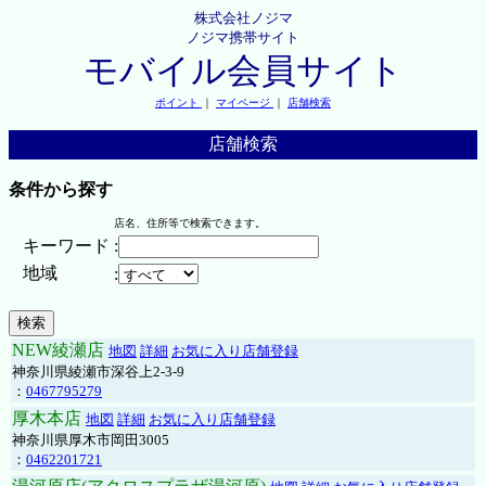
株式会社ノジマ
ノジマ携帯サイト
モバイル会員サイト
ポイント
｜
マイページ
｜
店舗検索
店舗検索
条件から探す
店名、住所等で検索できます。
キーワード
:
地域
:
NEW綾瀬店
地図
詳細
お気に入り店舗登録
神奈川県綾瀬市深谷上2-3-9
：
0467795279
厚木本店
地図
詳細
お気に入り店舗登録
神奈川県厚木市岡田3005
：
0462201721