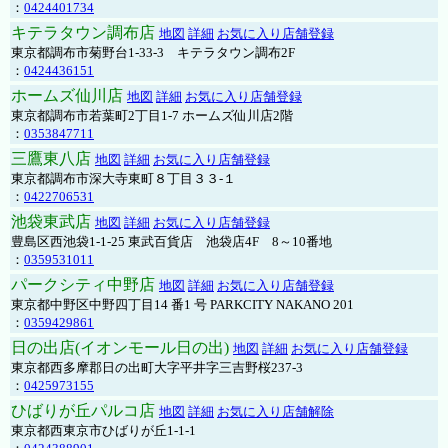
：
0424401734
キテラタウン調布店
地図
詳細
お気に入り店舗登録
東京都調布市菊野台1-33-3 キテラタウン調布2F
：
0424436151
ホームズ仙川店
地図
詳細
お気に入り店舗登録
東京都調布市若葉町2丁目1-7 ホームズ仙川店2階
：
0353847711
三鷹東八店
地図
詳細
お気に入り店舗登録
東京都調布市深大寺東町８丁目３３-１
：
0422706531
池袋東武店
地図
詳細
お気に入り店舗登録
豊島区西池袋1-1-25 東武百貨店 池袋店4F 8～10番地
：
0359531011
パークシティ中野店
地図
詳細
お気に入り店舗登録
東京都中野区中野四丁目14 番1 号 PARKCITY NAKANO 201
：
0359429861
日の出店(イオンモール日の出)
地図
詳細
お気に入り店舗登録
東京都西多摩郡日の出町大字平井字三吉野桜237-3
：
0425973155
ひばりが丘パルコ店
地図
詳細
お気に入り店舗解除
東京都西東京市ひばりが丘1-1-1