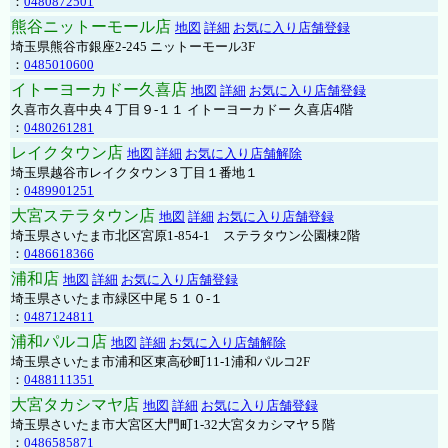
：
0480872501
熊谷ニットーモール店
地図
詳細
お気に入り店舗登録
埼玉県熊谷市銀座2-245 ニットーモール3F
：
0485010600
イトーヨーカドー久喜店
地図
詳細
お気に入り店舗登録
久喜市久喜中央４丁目９-１１ イトーヨーカドー 久喜店4階
：
0480261281
レイクタウン店
地図
詳細
お気に入り店舗解除
埼玉県越谷市レイクタウン３丁目１番地１
：
0489901251
大宮ステラタウン店
地図
詳細
お気に入り店舗登録
埼玉県さいたま市北区宮原1-854-1 ステラタウン公園棟2階
：
0486618366
浦和店
地図
詳細
お気に入り店舗登録
埼玉県さいたま市緑区中尾５１０-１
：
0487124811
浦和パルコ店
地図
詳細
お気に入り店舗解除
埼玉県さいたま市浦和区東高砂町11-1浦和パルコ2F
：
0488111351
大宮タカシマヤ店
地図
詳細
お気に入り店舗登録
埼玉県さいたま市大宮区大門町1-32大宮タカシマヤ５階
：
0486585871