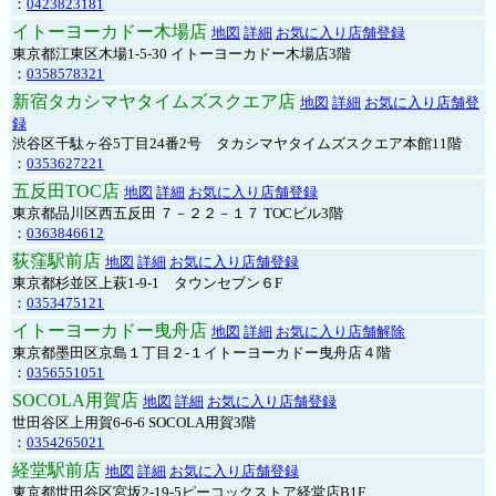
：
0423823181
イトーヨーカドー木場店
地図
詳細
お気に入り店舗登録
東京都江東区木場1-5-30 イトーヨーカドー木場店3階
：
0358578321
新宿タカシマヤタイムズスクエア店
地図
詳細
お気に入り店舗登
録
渋谷区千駄ヶ谷5丁目24番2号 タカシマヤタイムズスクエア本館11階
：
0353627221
五反田TOC店
地図
詳細
お気に入り店舗登録
東京都品川区西五反田 ７－２２－１７ TOCビル3階
：
0363846612
荻窪駅前店
地図
詳細
お気に入り店舗登録
東京都杉並区上萩1-9-1 タウンセブン６F
：
0353475121
イトーヨーカドー曳舟店
地図
詳細
お気に入り店舗解除
東京都墨田区京島１丁目２-１イトーヨーカドー曳舟店４階
：
0356551051
SOCOLA用賀店
地図
詳細
お気に入り店舗登録
世田谷区上用賀6-6-6 SOCOLA用賀3階
：
0354265021
経堂駅前店
地図
詳細
お気に入り店舗登録
東京都世田谷区宮坂2-19-5ピーコックストア経堂店B1F