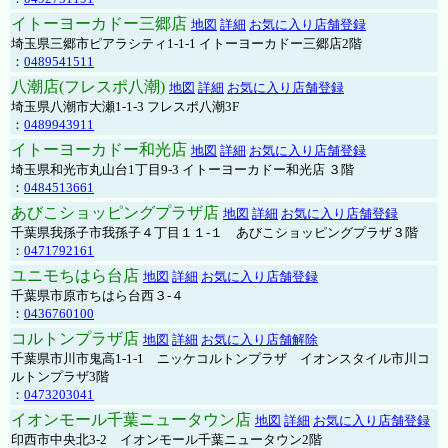
イトーヨーカドー三郷店
地図
詳細
お気に入り店舗登録
埼玉県三郷市ピアラシティ1-1-1 イトーヨーカドー三郷店2階
：
0489541511
八潮店(フレスポ八潮)
地図
詳細
お気に入り店舗登録
埼玉県八潮市大瀬1-1-3 フレスポ八潮3F
：
0489943911
イトーヨーカドー和光店
地図
詳細
お気に入り店舗登録
埼玉県和光市丸山台1丁目9-3 イトーヨーカドー和光店 ３階
：
0484513661
あびこショッピングプラザ店
地図
詳細
お気に入り店舗登録
千葉県我孫子市我孫子４丁目１１-１ あびこショッピングプラザ３階
：
0471792161
ユニモちはら台店
地図
詳細
お気に入り店舗登録
千葉県市原市ちはら台西３-４
：
0436760100
コルトンプラザ店
地図
詳細
お気に入り店舗解除
千葉県市川市鬼高1-1-1 ニッケコルトンプラザ イオンスタイル市川コ
ルトンプラザ3階
：
0473203041
イオンモール千葉ニュータウン店
地図
詳細
お気に入り店舗登録
印西市中央北3-2 イオンモール千葉ニュータウン2階