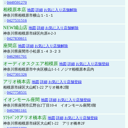
：
0449591270
相模原本店
地図
詳細
お気に入り店舗解除
神奈川県相模原市横山１-１-１
：
0427531516
NEW城山店
地図
詳細
お気に入り店舗解除
神奈川県相模原市緑区向原4-2-3
：
0427830611
座間店
地図
詳細
お気に入り店舗解除
神奈川県座間市小松原１-４３-２３
：
0462981701
オーディオスクエア相模原
地図
詳細
お気に入り店舗登録
神奈川県相模原市中央区横山1-1-1 ノジマ相模原本店内
：
0427301326
アリオ橋本店
地図
詳細
お気に入り店舗登録
相模原市緑区大山町1-22 アリオ橋本2階
：
0427758531
イオンモール座間
地図
詳細
お気に入り店舗登録
神奈川県座間市広野台2丁目10-4 イオンモール座間3階
：
0462981161
ｿﾌﾄﾊﾞﾝｸアリオ橋本店
地図
詳細
お気に入り店舗登録
神奈川県相模原市緑区大山町1-22 アリオ橋本2F