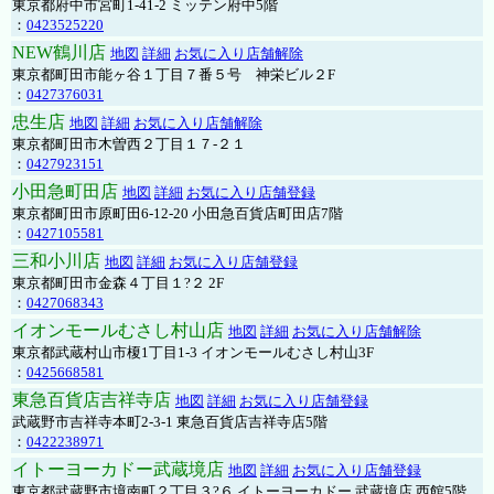
東京都府中市宮町1-41-2 ミッテン府中5階
：
0423525220
NEW鶴川店
地図
詳細
お気に入り店舗解除
東京都町田市能ヶ谷１丁目７番５号 神栄ビル２F
：
0427376031
忠生店
地図
詳細
お気に入り店舗解除
東京都町田市木曽西２丁目１７-２１
：
0427923151
小田急町田店
地図
詳細
お気に入り店舗登録
東京都町田市原町田6-12-20 小田急百貨店町田店7階
：
0427105581
三和小川店
地図
詳細
お気に入り店舗登録
東京都町田市金森４丁目１?２ 2F
：
0427068343
イオンモールむさし村山店
地図
詳細
お気に入り店舗解除
東京都武蔵村山市榎1丁目1-3 イオンモールむさし村山3F
：
0425668581
東急百貨店吉祥寺店
地図
詳細
お気に入り店舗登録
武蔵野市吉祥寺本町2-3-1 東急百貨店吉祥寺店5階
：
0422238971
イトーヨーカドー武蔵境店
地図
詳細
お気に入り店舗登録
東京都武蔵野市境南町２丁目３?６ イトーヨーカドー 武蔵境店 西館5階