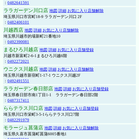
：
0482641591
ララガーデン川口店
地図
詳細
お気に入り店舗解除
埼玉県川口市宮町18-9 ララガーデン川口 2F
：
0482406101
川越西店
地図
詳細
お気に入り店舗解除
埼玉県川越市的場新町21番地10
：
0492390081
まるひろ川越店
地図
詳細
お気に入り店舗登録
川越市新富町2-6-1まるひろ川越6階
：
0492272021
ウニクス川越店
地図
詳細
お気に入り店舗解除
埼玉県川越市新宿町1-17-1 ウニクス川越2F
：
0492491551
ララガーデン春日部店
地図
詳細
お気に入り店舗登録
埼玉県春日部市南1丁目1-1 ララガーデン春日部2階
：
0487317411
ららテラス川口店
地図
詳細
お気に入り店舗登録
埼玉県川口市栄町3-5-1ららテラス川口7階
：
0482291979
モラージュ菖蒲店
地図
詳細
お気に入り店舗解除
埼玉県久喜市菖蒲町菖蒲6005番地1