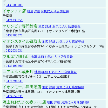
2F
：
0433503701
イオンノア店
地図
詳細
お気に入り店舗登録
千葉県
：
0471233351
マリンピア専門館店
地図
詳細
お気に入り店舗登録
千葉県千葉市美浜区高洲3-21-1イオンマリンピア専門館1階
：
0432782571
イオンスタイル鎌取店
地図
詳細
お気に入り店舗登録
千葉県千葉市緑区おゆみ野3-16-1ゆみ～る鎌取ショッピングセンター3階
：
0432931931
マルエツ稲毛店
地図
詳細
お気に入り店舗登録
千葉県千葉市稲毛区小仲台7-2-1マルエツ稲毛3階
：
0433103860
ユアエルム成田店
地図
詳細
お気に入り店舗登録
千葉県成田市公津の杜4-5-3 ユアエルム成田3F
：
0476296831
イオンモール津田沼店
地図
詳細
お気に入り店舗解除
千葉県習志野市津田沼1-23-1 イオンモール津田沼２階
：
0474557331
流山おおたかの森S・C店
地図
詳細
お気に入り店舗解除
千葉県流山市おおたかの森南1-5-1 流山おおたかの森SC ANNEX1 2F