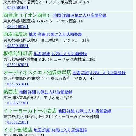
東京都稲城市若葉台2-1-1 フレスポ若葉台EAST2F
：
0423505661
西台店（イオン西台）
地図
詳細
お気に入り店舗登録
東京都板橋区蓮根３-８-１２ イオン西台３F
：
0359160561
西友成増店
地図
詳細
お気に入り店舗登録
東京都板橋区成増3丁目11番3号 アクト1 ３階
：
0359040831
板橋前野町店
地図
詳細
お気に入り店舗登録
東京都板橋区前野町3-20-1ヒューリック志村坂上2階
：
0359183031
オーディオスクエア池袋東武店
地図
詳細
お気に入り店舗登録
東京都豊島区西池袋1-1-25 東武百貨店 池袋店 4F
：
0359531011
葛西店
地図
詳細
お気に入り店舗登録
江戸川区東葛西9-3-3 アリオ葛西店2F
：
0356677301
イトーヨーカドー小岩店
地図
詳細
お気に入り店舗登録
東京都江戸川区西小岩1-24-1イトーヨーカドー小岩5階
：
0356125051
イオン船堀店
地図
詳細
お気に入り店舗登録
江戸川区船堀1丁目1-51