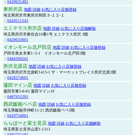
：
0429031481
東所沢店
地図
詳細
お気に入り店舗登録
埼玉県所沢市東所沢和田３-１２-１
：
0429511545
エミテラス所沢店
地図
詳細
お気に入り店舗解除
埼玉県所沢市東住吉10番1号 エミテラス所沢 3階
：
0429033001
イオンモール北戸田店
地図
詳細
お気に入り店舗登録
戸田市美女木東1ｰ3‐1 イオンモール北戸田3階
：
0484300201
所沢北原店
地図
詳細
お気に入り店舗登録
埼玉県所沢市北原町1415-1 ザ・マーケットプレイス所沢北原2階
：
0429274001
蓮田マイン店
地図
詳細
お気に入り店舗登録
蓮田市東5-8-65 蓮田マイン1F
：
0487651291
西武飯能ペペ店
地図
詳細
お気に入り店舗登録
埼玉県飯能市仲町11-21 西武飯能ペペ3階
：
0429754001
ららぽーと富士見店
地図
詳細
お気に入り店舗解除
埼玉県富士見市山室1-1313
：
0492751191