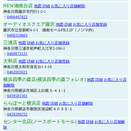
NEW湘南台店
地図
詳細
お気に入り店舗解除
神奈川県藤沢市円行1-2-1
：
0466467822
オーディオスクエア藤沢
地図
詳細
お気に入り店舗登録
藤沢市辻堂新町4-1-1 湘南モールFILL2F（ノジマ内）
：
0466310603
三浦店
地図
詳細
お気に入り店舗登録
神奈川県三浦市初声町入江字2-186-1
：
0468873151
大和店
地図
詳細
お気に入り店舗登録
神奈川県大和市深見台1-1-18
：
0462005021
横浜四季の森店(横浜四季の森フォレオ)
地図
詳細
お気に入り店
舗解除
神奈川県横浜市旭区上白根３-４１-１
：
0459581561
ららぽーと横浜店
地図
詳細
お気に入り店舗解除
神奈川県横浜市都筑区池辺町４０３５-１
：
0459296252
センター北店(ノースポートモール)
地図
詳細
お気に入り店舗解
除