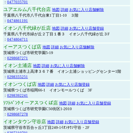
：
0477035701
ユアエルム八千代台店
地図
詳細
お気に入り店舗解除
千葉県八千代市八千代台東1丁目1-10 ３階
：
0474861191
イオン八千代緑が丘店
地図
詳細
お気に入り店舗登録
千葉県八千代市緑が丘２丁目１番３ イオン八千代緑が丘３F
：
0474804711
イーアスつくば店
地図
詳細
お気に入り店舗解除
茨城県つくば市研究学園5-19
：
0298687271
イオン土浦店
地図
詳細
お気に入り店舗解除
茨城県土浦市上高津３６７番 イオン土浦ショッピングセンター1階
：
0298355251
イオンつくば店
地図
詳細
お気に入り店舗登録
茨城県つくば市稲岡66-1 イオンモールつくば 3F
：
0298392241
ｿﾌﾄﾊﾞﾝｸイーアスつくば店
地図
詳細
お気に入り店舗登録
茨城県つくば市研究学園C50街区1-2010
：
0298687278
イオンタウン守谷店
地図
詳細
お気に入り店舗登録
茨城県守谷市百合ヶ丘3丁目249-1ｲｵﾝﾀｳﾝ守谷・2F
：
0297210701