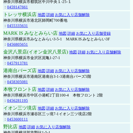
神奈川県横浜市都筑区中川中央１-25-１
：
0459147661
トレッサ横浜店
地図
詳細
お気に入り店舗解除
神奈川県横浜市港北区師岡町700番地
：
0455335631
MARK IS みなとみらい店
地図
詳細
お気に入り店舗登録
神奈川県横浜市みなとみらい3-5-1 MARK IS みなとみらい3F
：
0456805651
金沢八景店(イオン金沢八景店)
地図
詳細
お気に入り店舗解除
神奈川県横浜市金沢区泥亀1-27-1
：
0457913781
港南台バーズ店
地図
詳細
お気に入り店舗解除
神奈川県横浜市港南区港南台3-1-3港南台バーズ5階
：
0458305081
本牧フロント店
地図
詳細
お気に入り店舗解除
神奈川県横浜市中区小港町2丁目100-4 本牧フロント 2階
：
0456281195
イオン三ツ境店
地図
詳細
お気に入り店舗解除
神奈川県横浜市瀬谷区三ッ境7-1イオン三ツ境店2階
：
0453600111
野比店
地図
詳細
お気に入り店舗解除
神奈川県横須賀市野比1-5-1