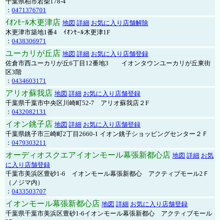
千葉県柏市若柴178-4
：
0471376701
ｲｵﾝﾓｰﾙ木更津店
地図
詳細
お気に入り店舗解除
木更津市築地1番4 ｲｵﾝﾓｰﾙ木更津1F
：
0438306971
ユーカリが丘店
地図
詳細
お気に入り店舗登録
佐倉市西ユーカリが丘6丁目12番地3 イオンタウンユーカリが丘東街
区3階
：
0434603171
アリオ蘇我店
地図
詳細
お気に入り店舗登録
千葉県千葉市中央区川崎町52-7 アリオ蘇我店２F
：
0432082131
イオン銚子店
地図
詳細
お気に入り店舗登録
千葉県銚子市三崎町2丁目2660-1 イオン銚子ショッピングセンター２Ｆ
：
0479303211
オーディオスクエアイオンモール幕張新都心店
地図
詳細
お気
に入り店舗登録
千葉市美浜区豊砂1-6 イオンモール幕張新都心 アクティブモール2Ｆ
（ノジマ内）
：
0433503707
イオンモール幕張新都心店
地図
詳細
お気に入り店舗登録
千葉県千葉市美浜区豊砂1-6イオンモール幕張新都心 アクティブモール