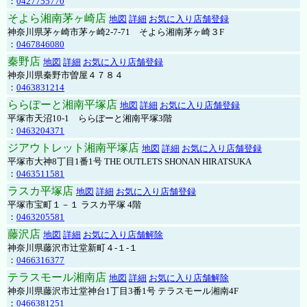
：
0427755770
そよら湘南茅ヶ崎店
地図
詳細
お気に入り店舗登録
神奈川県茅ヶ崎市茅ヶ崎2‐7‐71 そよら湘南茅ヶ崎３F
：
0467846080
秦野店
地図
詳細
お気に入り店舗登録
神奈川県秦野市曽屋４７８４
：
0463831214
ららぽーと湘南平塚店
地図
詳細
お気に入り店舗登録
平塚市天沼10-1 ららぽーと湘南平塚3階
：
0463204371
ジアウトレット湘南平塚店
地図
詳細
お気に入り店舗登録
平塚市大神8丁目1番1号 THE OUTLETS SHONAN HIRATSUKA
：
0463511581
ラスカ平塚店
地図
詳細
お気に入り店舗登録
平塚市宝町１－１ ラスカ平塚 4階
：
0463205581
藤沢店
地図
詳細
お気に入り店舗解除
神奈川県藤沢市辻堂新町４-１-１
：
0466316377
テラスモール湘南店
地図
詳細
お気に入り店舗解除
神奈川県藤沢市辻堂神台1丁目3番1号 テラスモール湘南4F
：
0466381251