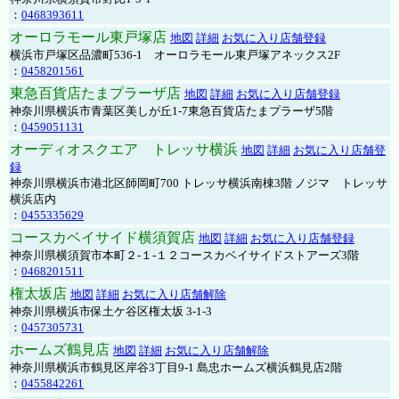
：
0468393611
オーロラモール東戸塚店
地図
詳細
お気に入り店舗登録
横浜市戸塚区品濃町536-1 オーロラモール東戸塚アネックス2F
：
0458201561
東急百貨店たまプラーザ店
地図
詳細
お気に入り店舗登録
神奈川県横浜市青葉区美しが丘1-7東急百貨店たまプラーザ5階
：
0459051131
オーディオスクエア トレッサ横浜
地図
詳細
お気に入り店舗登
録
神奈川県横浜市港北区師岡町700 トレッサ横浜南棟3階 ノジマ トレッサ
横浜店内
：
0455335629
コースカベイサイド横須賀店
地図
詳細
お気に入り店舗登録
神奈川県横須賀市本町２-１-１２コースカベイサイドストアーズ3階
：
0468201511
権太坂店
地図
詳細
お気に入り店舗解除
神奈川県横浜市保土ケ谷区権太坂 3-1-3
：
0457305731
ホームズ鶴見店
地図
詳細
お気に入り店舗解除
神奈川県横浜市鶴見区岸谷3丁目9-1 島忠ホームズ横浜鶴見店2階
：
0455842261