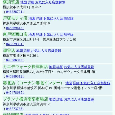
横須賀店
地図
詳細
お気に入り店舗解除
横須賀市平成町3丁目28-2
：
0468287011
戸塚モディ店
地図
詳細
お気に入り店舗登録
神奈川県横浜市戸塚区戸塚町10
：
0458696131
東戸塚西口店
地図
詳細
お気に入り店舗登録
横浜市戸塚区川上町87-8 東戸塚西口プラザ１階
：
0458293811
瀬谷店
地図
詳細
お気に入り店舗登録
横浜市瀬谷区橋戸2-36-1
：
0453063431
カエデウォーク長津田店
地図
詳細
お気に入り店舗登録
横浜市緑区長津田みなみ台4丁目7-1 カエデウォーク長津田1階
：
0459893121
港北店（コーナン港北インター）
地図
詳細
お気に入り店舗登録
神奈川県 横浜市都筑区 折本町 191番地コーナン港北インター店2階
：
0454786851
ブランチ横浜南部市場店
地図
詳細
お気に入り店舗登録
神奈川県横浜市金沢区鳥浜町1-1
：
0457737851