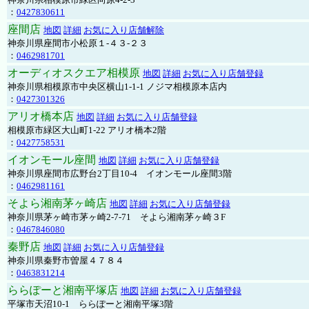
：
0427830611
座間店
地図
詳細
お気に入り店舗解除
神奈川県座間市小松原１-４３-２３
：
0462981701
オーディオスクエア相模原
地図
詳細
お気に入り店舗登録
神奈川県相模原市中央区横山1-1-1 ノジマ相模原本店内
：
0427301326
アリオ橋本店
地図
詳細
お気に入り店舗登録
相模原市緑区大山町1-22 アリオ橋本2階
：
0427758531
イオンモール座間
地図
詳細
お気に入り店舗登録
神奈川県座間市広野台2丁目10-4 イオンモール座間3階
：
0462981161
そよら湘南茅ヶ崎店
地図
詳細
お気に入り店舗登録
神奈川県茅ヶ崎市茅ヶ崎2‐7‐71 そよら湘南茅ヶ崎３F
：
0467846080
秦野店
地図
詳細
お気に入り店舗登録
神奈川県秦野市曽屋４７８４
：
0463831214
ららぽーと湘南平塚店
地図
詳細
お気に入り店舗登録
平塚市天沼10-1 ららぽーと湘南平塚3階