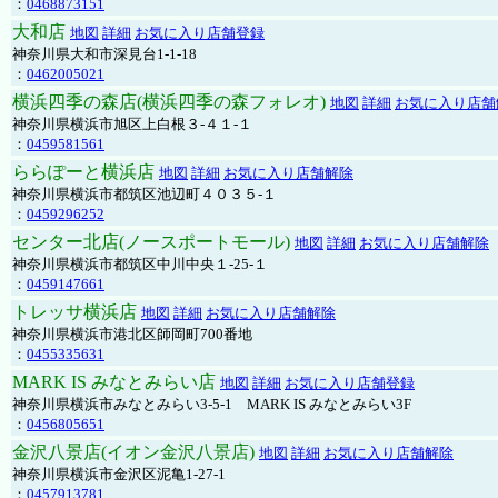
：
0468873151
大和店
地図
詳細
お気に入り店舗登録
神奈川県大和市深見台1-1-18
：
0462005021
横浜四季の森店(横浜四季の森フォレオ)
地図
詳細
お気に入り店舗
神奈川県横浜市旭区上白根３-４１-１
：
0459581561
ららぽーと横浜店
地図
詳細
お気に入り店舗解除
神奈川県横浜市都筑区池辺町４０３５-１
：
0459296252
センター北店(ノースポートモール)
地図
詳細
お気に入り店舗解除
神奈川県横浜市都筑区中川中央１-25-１
：
0459147661
トレッサ横浜店
地図
詳細
お気に入り店舗解除
神奈川県横浜市港北区師岡町700番地
：
0455335631
MARK IS みなとみらい店
地図
詳細
お気に入り店舗登録
神奈川県横浜市みなとみらい3-5-1 MARK IS みなとみらい3F
：
0456805651
金沢八景店(イオン金沢八景店)
地図
詳細
お気に入り店舗解除
神奈川県横浜市金沢区泥亀1-27-1
：
0457913781