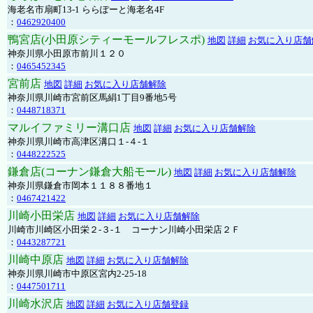
海老名市扇町13-1 ららぽーと海老名4F
：
0462920400
鴨宮店(小田原シティーモールフレスポ)
地図
詳細
お気に入り店舗
神奈川県小田原市前川１２０
：
0465452345
宮前店
地図
詳細
お気に入り店舗解除
神奈川県川崎市宮前区馬絹1丁目9番地5号
：
0448718371
マルイファミリー溝口店
地図
詳細
お気に入り店舗解除
神奈川県川崎市高津区溝口１-４-１
：
0448222525
鎌倉店(コーナン鎌倉大船モール)
地図
詳細
お気に入り店舗解除
神奈川県鎌倉市岡本１１８８番地１
：
0467421422
川崎小田栄店
地図
詳細
お気に入り店舗解除
川崎市川崎区小田栄２‐３‐１ コーナン川崎小田栄店２Ｆ
：
0443287721
川崎中原店
地図
詳細
お気に入り店舗解除
神奈川県川崎市中原区宮内2-25-18
：
0447501711
川崎水沢店
地図
詳細
お気に入り店舗登録