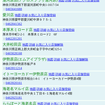
湯河原店(アクロスプラザ湯河原)
地図
詳細
お気に入り店舗登録
神奈川県足柄下郡湯河原町中央1-1617-54
：
0465641688
愛川店
地図
詳細
お気に入り店舗登録
神奈川県愛甲郡愛川町中津９７５-１
：
0462841562
本厚木ミロード店
地図
詳細
お気に入り店舗登録
厚木市中町2-2-1 本厚木ミロード2 6F
：
0462201201
大井松田店
地図
詳細
お気に入り店舗解除
神奈川県足柄上郡大井町金子字中の町325-1
：
0465828168
伊勢原店(エムアイプラザ)
地図
詳細
お気に入り店舗解除
神奈川県伊勢原市板戸８
：
0463911214
イトーヨーカドー伊勢原店
地図
詳細
お気に入り店舗登録
神奈川県伊勢原市桜台1-8-1 イトーヨーカドー伊勢原4階
：
0463920161
海老名マルイ店
地図
詳細
お気に入り店舗登録
神奈川県海老名市中央１丁目６-１海老名マルイ4階
：
0462925181
ららぽーと海老名店
地図
詳細
お気に入り店舗登録