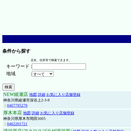
条件から探す
店名、住所等で検索できます。
キーワード
:
地域
:
NEW綾瀬店
地図
詳細
お気に入り店舗登録
神奈川県綾瀬市深谷上2-3-9
：
0467795279
厚木本店
地図
詳細
お気に入り店舗登録
神奈川県厚木市岡田3005
：
0462201721