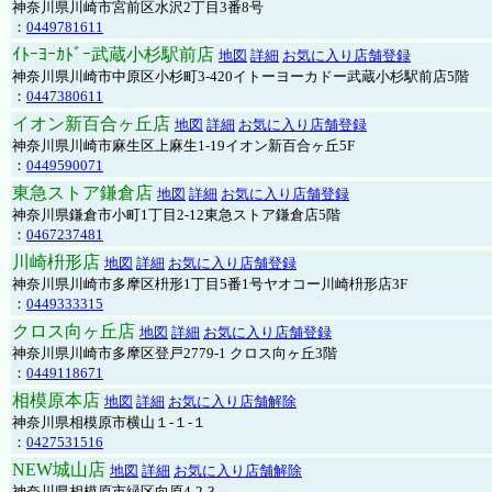
神奈川県川崎市宮前区水沢2丁目3番8号
：
0449781611
ｲﾄｰﾖｰｶﾄﾞｰ武蔵小杉駅前店
地図
詳細
お気に入り店舗登録
神奈川県川崎市中原区小杉町3-420イトーヨーカドー武蔵小杉駅前店5階
：
0447380611
イオン新百合ヶ丘店
地図
詳細
お気に入り店舗登録
神奈川県川崎市麻生区上麻生1-19イオン新百合ヶ丘5F
：
0449590071
東急ストア鎌倉店
地図
詳細
お気に入り店舗登録
神奈川県鎌倉市小町1丁目2-12東急ストア鎌倉店5階
：
0467237481
川崎枡形店
地図
詳細
お気に入り店舗登録
神奈川県川崎市多摩区枡形1丁目5番1号ヤオコー川崎枡形店3F
：
0449333315
クロス向ヶ丘店
地図
詳細
お気に入り店舗登録
神奈川県川崎市多摩区登戸2779-1 クロス向ヶ丘3階
：
0449118671
相模原本店
地図
詳細
お気に入り店舗解除
神奈川県相模原市横山１-１-１
：
0427531516
NEW城山店
地図
詳細
お気に入り店舗解除
神奈川県相模原市緑区向原4-2-3