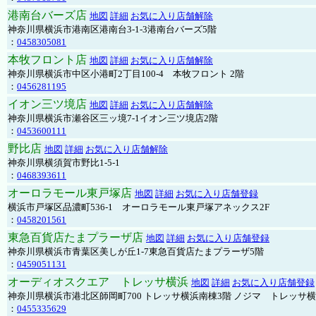
港南台バーズ店
地図
詳細
お気に入り店舗解除
神奈川県横浜市港南区港南台3-1-3港南台バーズ5階
：
0458305081
本牧フロント店
地図
詳細
お気に入り店舗解除
神奈川県横浜市中区小港町2丁目100-4 本牧フロント 2階
：
0456281195
イオン三ツ境店
地図
詳細
お気に入り店舗解除
神奈川県横浜市瀬谷区三ッ境7-1イオン三ツ境店2階
：
0453600111
野比店
地図
詳細
お気に入り店舗解除
神奈川県横須賀市野比1-5-1
：
0468393611
オーロラモール東戸塚店
地図
詳細
お気に入り店舗登録
横浜市戸塚区品濃町536-1 オーロラモール東戸塚アネックス2F
：
0458201561
東急百貨店たまプラーザ店
地図
詳細
お気に入り店舗登録
神奈川県横浜市青葉区美しが丘1-7東急百貨店たまプラーザ5階
：
0459051131
オーディオスクエア トレッサ横浜
地図
詳細
お気に入り店舗登録
神奈川県横浜市港北区師岡町700 トレッサ横浜南棟3階 ノジマ トレッサ
：
0455335629