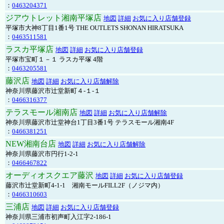
：
0463204371
ジアウトレット湘南平塚店
地図
詳細
お気に入り店舗登録
平塚市大神8丁目1番1号 THE OUTLETS SHONAN HIRATSUKA
：
0463511581
ラスカ平塚店
地図
詳細
お気に入り店舗登録
平塚市宝町１－１ ラスカ平塚 4階
：
0463205581
藤沢店
地図
詳細
お気に入り店舗解除
神奈川県藤沢市辻堂新町４-１-１
：
0466316377
テラスモール湘南店
地図
詳細
お気に入り店舗解除
神奈川県藤沢市辻堂神台1丁目3番1号 テラスモール湘南4F
：
0466381251
NEW湘南台店
地図
詳細
お気に入り店舗解除
神奈川県藤沢市円行1-2-1
：
0466467822
オーディオスクエア藤沢
地図
詳細
お気に入り店舗登録
藤沢市辻堂新町4-1-1 湘南モールFILL2F（ノジマ内）
：
0466310603
三浦店
地図
詳細
お気に入り店舗登録
神奈川県三浦市初声町入江字2-186-1