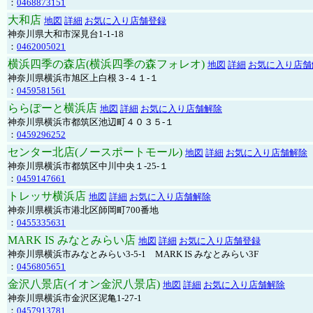
：
0468873151
大和店
地図
詳細
お気に入り店舗登録
神奈川県大和市深見台1-1-18
：
0462005021
横浜四季の森店(横浜四季の森フォレオ)
地図
詳細
お気に入り店舗
神奈川県横浜市旭区上白根３-４１-１
：
0459581561
ららぽーと横浜店
地図
詳細
お気に入り店舗解除
神奈川県横浜市都筑区池辺町４０３５-１
：
0459296252
センター北店(ノースポートモール)
地図
詳細
お気に入り店舗解除
神奈川県横浜市都筑区中川中央１-25-１
：
0459147661
トレッサ横浜店
地図
詳細
お気に入り店舗解除
神奈川県横浜市港北区師岡町700番地
：
0455335631
MARK IS みなとみらい店
地図
詳細
お気に入り店舗登録
神奈川県横浜市みなとみらい3-5-1 MARK IS みなとみらい3F
：
0456805651
金沢八景店(イオン金沢八景店)
地図
詳細
お気に入り店舗解除
神奈川県横浜市金沢区泥亀1-27-1
：
0457913781