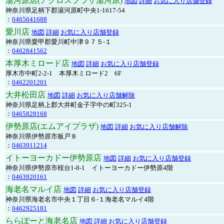
湯河原店(アクロスプラザ湯河原)
地図
詳細
お気に入り店舗登録
神奈川県足柄下郡湯河原町中央1-1617-54
：
0465641688
愛川店
地図
詳細
お気に入り店舗登録
神奈川県愛甲郡愛川町中津９７５-１
：
0462841562
本厚木ミロード店
地図
詳細
お気に入り店舗登録
厚木市中町2-2-1 本厚木ミロード2 6F
：
0462201201
大井松田店
地図
詳細
お気に入り店舗解除
神奈川県足柄上郡大井町金子字中の町325-1
：
0465828168
伊勢原店(エムアイプラザ)
地図
詳細
お気に入り店舗解除
神奈川県伊勢原市板戸８
：
0463911214
イトーヨーカドー伊勢原店
地図
詳細
お気に入り店舗登録
神奈川県伊勢原市桜台1-8-1 イトーヨーカドー伊勢原4階
：
0463920161
海老名マルイ店
地図
詳細
お気に入り店舗登録
神奈川県海老名市中央１丁目６-１海老名マルイ4階
：
0462925181
ららぽーと海老名店
地図
詳細
お気に入り店舗登録