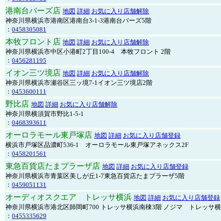
港南台バーズ店
地図
詳細
お気に入り店舗解除
神奈川県横浜市港南区港南台3-1-3港南台バーズ5階
：
0458305081
本牧フロント店
地図
詳細
お気に入り店舗解除
神奈川県横浜市中区小港町2丁目100-4 本牧フロント 2階
：
0456281195
イオン三ツ境店
地図
詳細
お気に入り店舗解除
神奈川県横浜市瀬谷区三ッ境7-1イオン三ツ境店2階
：
0453600111
野比店
地図
詳細
お気に入り店舗解除
神奈川県横須賀市野比1-5-1
：
0468393611
オーロラモール東戸塚店
地図
詳細
お気に入り店舗登録
横浜市戸塚区品濃町536-1 オーロラモール東戸塚アネックス2F
：
0458201561
東急百貨店たまプラーザ店
地図
詳細
お気に入り店舗登録
神奈川県横浜市青葉区美しが丘1-7東急百貨店たまプラーザ5階
：
0459051131
オーディオスクエア トレッサ横浜
地図
詳細
お気に入り店舗登録
神奈川県横浜市港北区師岡町700 トレッサ横浜南棟3階 ノジマ トレッサ
：
0455335629