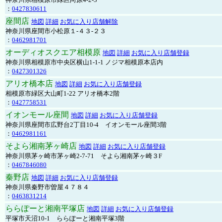
：
0427830611
座間店
地図
詳細
お気に入り店舗解除
神奈川県座間市小松原１-４３-２３
：
0462981701
オーディオスクエア相模原
地図
詳細
お気に入り店舗登録
神奈川県相模原市中央区横山1-1-1 ノジマ相模原本店内
：
0427301326
アリオ橋本店
地図
詳細
お気に入り店舗登録
相模原市緑区大山町1-22 アリオ橋本2階
：
0427758531
イオンモール座間
地図
詳細
お気に入り店舗登録
神奈川県座間市広野台2丁目10-4 イオンモール座間3階
：
0462981161
そよら湘南茅ヶ崎店
地図
詳細
お気に入り店舗登録
神奈川県茅ヶ崎市茅ヶ崎2‐7‐71 そよら湘南茅ヶ崎３F
：
0467846080
秦野店
地図
詳細
お気に入り店舗登録
神奈川県秦野市曽屋４７８４
：
0463831214
ららぽーと湘南平塚店
地図
詳細
お気に入り店舗登録
平塚市天沼10-1 ららぽーと湘南平塚3階