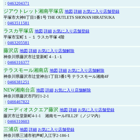
：
0463204371
ジアウトレット湘南平塚店
地図
詳細
お気に入り店舗登録
平塚市大神8丁目1番1号 THE OUTLETS SHONAN HIRATSUKA
：
0463511581
ラスカ平塚店
地図
詳細
お気に入り店舗登録
平塚市宝町１－１ ラスカ平塚 4階
：
0463205581
藤沢店
地図
詳細
お気に入り店舗解除
神奈川県藤沢市辻堂新町４-１-１
：
0466316377
テラスモール湘南店
地図
詳細
お気に入り店舗解除
神奈川県藤沢市辻堂神台1丁目3番1号 テラスモール湘南4F
：
0466381251
NEW湘南台店
地図
詳細
お気に入り店舗解除
神奈川県藤沢市円行1-2-1
：
0466467822
オーディオスクエア藤沢
地図
詳細
お気に入り店舗登録
藤沢市辻堂新町4-1-1 湘南モールFILL2F（ノジマ内）
：
0466310603
三浦店
地図
詳細
お気に入り店舗登録
神奈川県三浦市初声町入江字2-186-1