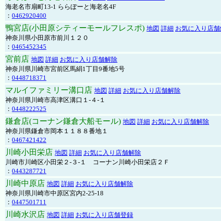
海老名市扇町13-1 ららぽーと海老名4F
：
0462920400
鴨宮店(小田原シティーモールフレスポ)
地図
詳細
お気に入り店舗
神奈川県小田原市前川１２０
：
0465452345
宮前店
地図
詳細
お気に入り店舗解除
神奈川県川崎市宮前区馬絹1丁目9番地5号
：
0448718371
マルイファミリー溝口店
地図
詳細
お気に入り店舗解除
神奈川県川崎市高津区溝口１-４-１
：
0448222525
鎌倉店(コーナン鎌倉大船モール)
地図
詳細
お気に入り店舗解除
神奈川県鎌倉市岡本１１８８番地１
：
0467421422
川崎小田栄店
地図
詳細
お気に入り店舗解除
川崎市川崎区小田栄２‐３‐１ コーナン川崎小田栄店２Ｆ
：
0443287721
川崎中原店
地図
詳細
お気に入り店舗解除
神奈川県川崎市中原区宮内2-25-18
：
0447501711
川崎水沢店
地図
詳細
お気に入り店舗登録