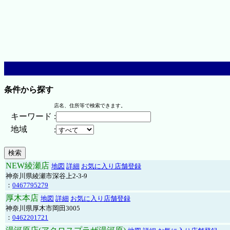
条件から探す
店名、住所等で検索できます。
キーワード
:
地域
:
NEW綾瀬店
地図
詳細
お気に入り店舗登録
神奈川県綾瀬市深谷上2-3-9
：
0467795279
厚木本店
地図
詳細
お気に入り店舗登録
神奈川県厚木市岡田3005
：
0462201721