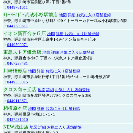
神奈川県川崎市宮前区水沢2丁目3番8号
：
0449781611
ｲﾄｰﾖｰｶﾄﾞｰ武蔵小杉駅前店
地図
詳細
お気に入り店舗登録
神奈川県川崎市中原区小杉町3-420イトーヨーカドー武蔵小杉駅前店5階
：
0447380611
イオン新百合ヶ丘店
地図
詳細
お気に入り店舗登録
神奈川県川崎市麻生区上麻生1-19イオン新百合ヶ丘5F
：
0449590071
東急ストア鎌倉店
地図
詳細
お気に入り店舗登録
神奈川県鎌倉市小町1丁目2-12東急ストア鎌倉店5階
：
0467237481
川崎枡形店
地図
詳細
お気に入り店舗登録
神奈川県川崎市多摩区枡形1丁目5番1号ヤオコー川崎枡形店3F
：
0449333315
クロス向ヶ丘店
地図
詳細
お気に入り店舗登録
神奈川県川崎市多摩区登戸2779-1 クロス向ヶ丘3階
：
0449118671
相模原本店
地図
詳細
お気に入り店舗解除
神奈川県相模原市横山１-１-１
：
0427531516
NEW城山店
地図
詳細
お気に入り店舗解除
神奈川県相模原市緑区向原4-2-3