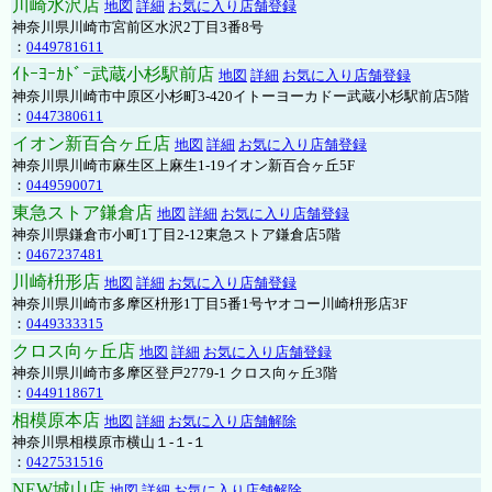
川崎水沢店
地図
詳細
お気に入り店舗登録
神奈川県川崎市宮前区水沢2丁目3番8号
：
0449781611
ｲﾄｰﾖｰｶﾄﾞｰ武蔵小杉駅前店
地図
詳細
お気に入り店舗登録
神奈川県川崎市中原区小杉町3-420イトーヨーカドー武蔵小杉駅前店5階
：
0447380611
イオン新百合ヶ丘店
地図
詳細
お気に入り店舗登録
神奈川県川崎市麻生区上麻生1-19イオン新百合ヶ丘5F
：
0449590071
東急ストア鎌倉店
地図
詳細
お気に入り店舗登録
神奈川県鎌倉市小町1丁目2-12東急ストア鎌倉店5階
：
0467237481
川崎枡形店
地図
詳細
お気に入り店舗登録
神奈川県川崎市多摩区枡形1丁目5番1号ヤオコー川崎枡形店3F
：
0449333315
クロス向ヶ丘店
地図
詳細
お気に入り店舗登録
神奈川県川崎市多摩区登戸2779-1 クロス向ヶ丘3階
：
0449118671
相模原本店
地図
詳細
お気に入り店舗解除
神奈川県相模原市横山１-１-１
：
0427531516
NEW城山店
地図
詳細
お気に入り店舗解除