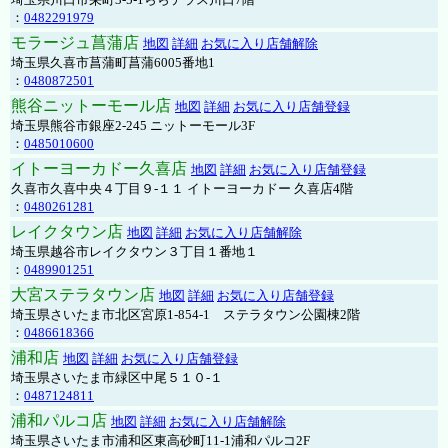
：
0482291979
モラージュ菖蒲店
地図
詳細
お気に入り店舗解除
埼玉県久喜市菖蒲町菖蒲6005番地1
：
0480872501
熊谷ニットーモール店
地図
詳細
お気に入り店舗登録
埼玉県熊谷市銀座2-245 ニットーモール3F
：
0485010600
イトーヨーカドー久喜店
地図
詳細
お気に入り店舗登録
久喜市久喜中央４丁目９-１１ イトーヨーカドー 久喜店4階
：
0480261281
レイクタウン店
地図
詳細
お気に入り店舗解除
埼玉県越谷市レイクタウン３丁目１番地１
：
0489901251
大宮ステラタウン店
地図
詳細
お気に入り店舗登録
埼玉県さいたま市北区宮原1-854-1 ステラタウン公園棟2階
：
0486618366
浦和店
地図
詳細
お気に入り店舗登録
埼玉県さいたま市緑区中尾５１０-１
：
0487124811
浦和パルコ店
地図
詳細
お気に入り店舗解除
埼玉県さいたま市浦和区東高砂町11-1浦和パルコ2F