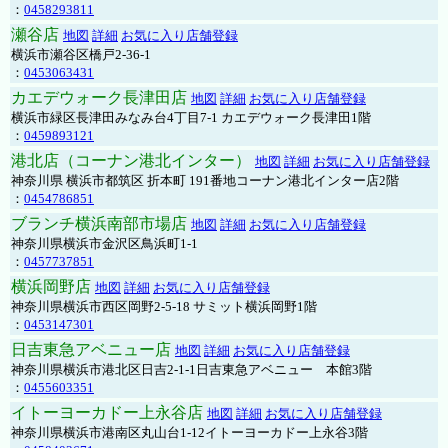
：
0458293811
瀬谷店
地図
詳細
お気に入り店舗登録
横浜市瀬谷区橋戸2-36-1
：
0453063431
カエデウォーク長津田店
地図
詳細
お気に入り店舗登録
横浜市緑区長津田みなみ台4丁目7-1 カエデウォーク長津田1階
：
0459893121
港北店（コーナン港北インター）
地図
詳細
お気に入り店舗登録
神奈川県 横浜市都筑区 折本町 191番地コーナン港北インター店2階
：
0454786851
ブランチ横浜南部市場店
地図
詳細
お気に入り店舗登録
神奈川県横浜市金沢区鳥浜町1-1
：
0457737851
横浜岡野店
地図
詳細
お気に入り店舗登録
神奈川県横浜市西区岡野2-5-18 サミット横浜岡野1階
：
0453147301
日吉東急アベニュー店
地図
詳細
お気に入り店舗登録
神奈川県横浜市港北区日吉2-1-1日吉東急アベニュー 本館3階
：
0455603351
イトーヨーカドー上永谷店
地図
詳細
お気に入り店舗登録
神奈川県横浜市港南区丸山台1-12イトーヨーカドー上永谷3階