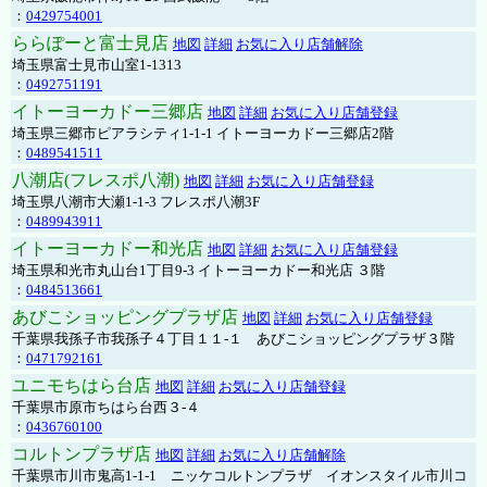
：
0429754001
ららぽーと富士見店
地図
詳細
お気に入り店舗解除
埼玉県富士見市山室1-1313
：
0492751191
イトーヨーカドー三郷店
地図
詳細
お気に入り店舗登録
埼玉県三郷市ピアラシティ1-1-1 イトーヨーカドー三郷店2階
：
0489541511
八潮店(フレスポ八潮)
地図
詳細
お気に入り店舗登録
埼玉県八潮市大瀬1-1-3 フレスポ八潮3F
：
0489943911
イトーヨーカドー和光店
地図
詳細
お気に入り店舗登録
埼玉県和光市丸山台1丁目9-3 イトーヨーカドー和光店 ３階
：
0484513661
あびこショッピングプラザ店
地図
詳細
お気に入り店舗登録
千葉県我孫子市我孫子４丁目１１-１ あびこショッピングプラザ３階
：
0471792161
ユニモちはら台店
地図
詳細
お気に入り店舗登録
千葉県市原市ちはら台西３-４
：
0436760100
コルトンプラザ店
地図
詳細
お気に入り店舗解除
千葉県市川市鬼高1-1-1 ニッケコルトンプラザ イオンスタイル市川コ