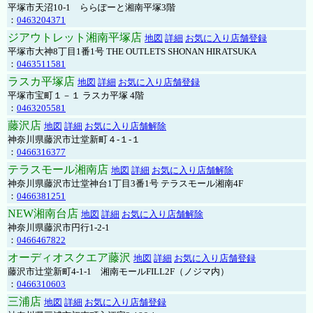
平塚市天沼10-1 ららぽーと湘南平塚3階
：
0463204371
ジアウトレット湘南平塚店
地図
詳細
お気に入り店舗登録
平塚市大神8丁目1番1号 THE OUTLETS SHONAN HIRATSUKA
：
0463511581
ラスカ平塚店
地図
詳細
お気に入り店舗登録
平塚市宝町１－１ ラスカ平塚 4階
：
0463205581
藤沢店
地図
詳細
お気に入り店舗解除
神奈川県藤沢市辻堂新町４-１-１
：
0466316377
テラスモール湘南店
地図
詳細
お気に入り店舗解除
神奈川県藤沢市辻堂神台1丁目3番1号 テラスモール湘南4F
：
0466381251
NEW湘南台店
地図
詳細
お気に入り店舗解除
神奈川県藤沢市円行1-2-1
：
0466467822
オーディオスクエア藤沢
地図
詳細
お気に入り店舗登録
藤沢市辻堂新町4-1-1 湘南モールFILL2F（ノジマ内）
：
0466310603
三浦店
地図
詳細
お気に入り店舗登録