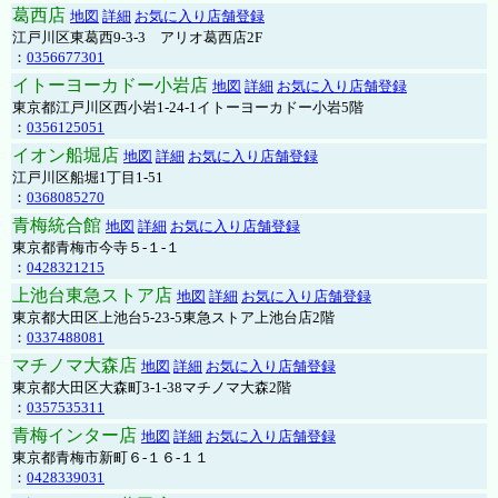
葛西店
地図
詳細
お気に入り店舗登録
江戸川区東葛西9-3-3 アリオ葛西店2F
：
0356677301
イトーヨーカドー小岩店
地図
詳細
お気に入り店舗登録
東京都江戸川区西小岩1-24-1イトーヨーカドー小岩5階
：
0356125051
イオン船堀店
地図
詳細
お気に入り店舗登録
江戸川区船堀1丁目1-51
：
0368085270
青梅統合館
地図
詳細
お気に入り店舗登録
東京都青梅市今寺５-１-１
：
0428321215
上池台東急ストア店
地図
詳細
お気に入り店舗登録
東京都大田区上池台5-23-5東急ストア上池台店2階
：
0337488081
マチノマ大森店
地図
詳細
お気に入り店舗登録
東京都大田区大森町3-1-38マチノマ大森2階
：
0357535311
青梅インター店
地図
詳細
お気に入り店舗登録
東京都青梅市新町６-１６-１１
：
0428339031