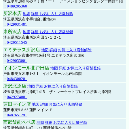
埼玉県草加市高砂２丁目７ー１ アコスショッピングセンター南館５階
：
0489205360
所沢本店
地図
詳細
お気に入り店舗解除
埼玉県所沢市小手指台5番地の4
：
0429031481
東所沢店
地図
詳細
お気に入り店舗登録
埼玉県所沢市東所沢和田３-１２-１
：
0429511545
エミテラス所沢店
地図
詳細
お気に入り店舗解除
埼玉県所沢市東住吉10番1号 エミテラス所沢 3階
：
0429033001
イオンモール北戸田店
地図
詳細
お気に入り店舗登録
戸田市美女木東1ｰ3‐1 イオンモール北戸田3階
：
0484300201
所沢北原店
地図
詳細
お気に入り店舗登録
埼玉県所沢市北原町1415-1 ザ・マーケットプレイス所沢北原2階
：
0429274001
蓮田マイン店
地図
詳細
お気に入り店舗登録
蓮田市東5-8-65 蓮田マイン1F
：
0487651291
西武飯能ペペ店
地図
詳細
お気に入り店舗登録
埼玉県飯能市仲町11-21 西武飯能ペペ3階