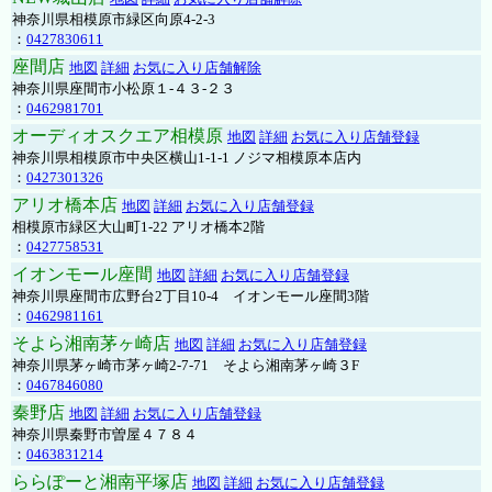
神奈川県相模原市緑区向原4-2-3
：
0427830611
座間店
地図
詳細
お気に入り店舗解除
神奈川県座間市小松原１-４３-２３
：
0462981701
オーディオスクエア相模原
地図
詳細
お気に入り店舗登録
神奈川県相模原市中央区横山1-1-1 ノジマ相模原本店内
：
0427301326
アリオ橋本店
地図
詳細
お気に入り店舗登録
相模原市緑区大山町1-22 アリオ橋本2階
：
0427758531
イオンモール座間
地図
詳細
お気に入り店舗登録
神奈川県座間市広野台2丁目10-4 イオンモール座間3階
：
0462981161
そよら湘南茅ヶ崎店
地図
詳細
お気に入り店舗登録
神奈川県茅ヶ崎市茅ヶ崎2‐7‐71 そよら湘南茅ヶ崎３F
：
0467846080
秦野店
地図
詳細
お気に入り店舗登録
神奈川県秦野市曽屋４７８４
：
0463831214
ららぽーと湘南平塚店
地図
詳細
お気に入り店舗登録