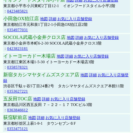
地図
詳細
お気に入り店舗登録
東京都小平市小川東町2丁目12-1 イオンフードスタイル小平2階
：
0423485821
小田急OX狛江店
地図
詳細
お気に入り店舗登録
東京都狛江市元和泉1丁目2-1小田急OX狛江店2階
：
0354977031
SOCOLA武蔵小金井クロス店
地図
詳細
お気に入り店舗登録
東京都小金井市本町6-2-30 SOCOLA武蔵小金井クロス3階
：
0423823181
イトーヨーカドー木場店
地図
詳細
お気に入り店舗登録
東京都江東区木場1-5-30 イトーヨーカドー木場店3階
：
0358578321
新宿タカシマヤタイムズスクエア店
地図
詳細
お気に入り店舗登
録
渋谷区千駄ヶ谷5丁目24番2号 タカシマヤタイムズスクエア本館11階
：
0353627221
五反田TOC店
地図
詳細
お気に入り店舗登録
東京都品川区西五反田 ７－２２－１７ TOCビル3階
：
0363846612
荻窪駅前店
地図
詳細
お気に入り店舗登録
東京都杉並区上萩1-9-1 タウンセブン６F
：
0353475121