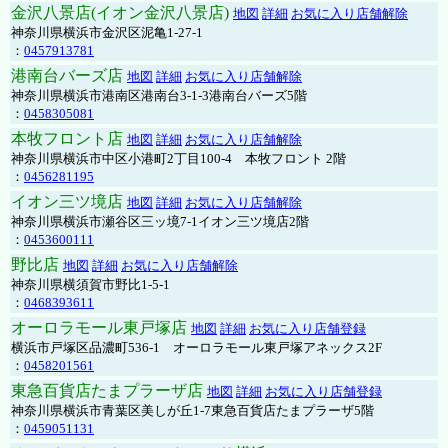
金沢八景店(イオン金沢八景店)
地図
詳細
お気に入り店舗解除
神奈川県横浜市金沢区泥亀1-27-1
：
0457913781
港南台バーズ店
地図
詳細
お気に入り店舗解除
神奈川県横浜市港南区港南台3-1-3港南台バーズ5階
：
0458305081
本牧フロント店
地図
詳細
お気に入り店舗解除
神奈川県横浜市中区小港町2丁目100-4 本牧フロント 2階
：
0456281195
イオン三ツ境店
地図
詳細
お気に入り店舗解除
神奈川県横浜市瀬谷区三ッ境7-1イオン三ツ境店2階
：
0453600111
野比店
地図
詳細
お気に入り店舗解除
神奈川県横須賀市野比1-5-1
：
0468393611
オーロラモール東戸塚店
地図
詳細
お気に入り店舗登録
横浜市戸塚区品濃町536-1 オーロラモール東戸塚アネックス2F
：
0458201561
東急百貨店たまプラーザ店
地図
詳細
お気に入り店舗登録
神奈川県横浜市青葉区美しが丘1-7東急百貨店たまプラーザ5階
：
0459051131