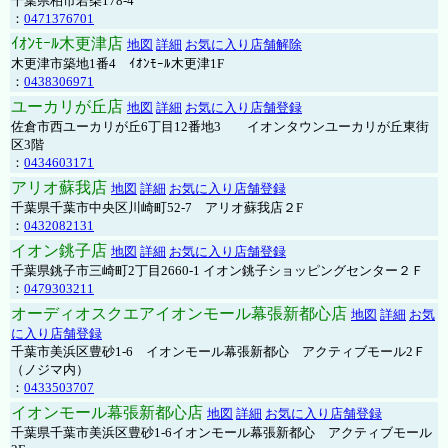
千葉県柏市若柴178-4
：
0471376701
ｲｵﾝﾓｰﾙ木更津店
地図
詳細
お気に入り店舗解除
木更津市築地1番4 ｲｵﾝﾓｰﾙ木更津1F
：
0438306971
ユーカリが丘店
地図
詳細
お気に入り店舗登録
佐倉市西ユーカリが丘6丁目12番地3 イオンタウンユーカリが丘東街
区3階
：
0434603171
アリオ蘇我店
地図
詳細
お気に入り店舗登録
千葉県千葉市中央区川崎町52-7 アリオ蘇我店２F
：
0432082131
イオン銚子店
地図
詳細
お気に入り店舗登録
千葉県銚子市三崎町2丁目2660-1 イオン銚子ショッピングセンター２Ｆ
：
0479303211
オーディオスクエアイオンモール幕張新都心店
地図
詳細
お気
に入り店舗登録
千葉市美浜区豊砂1-6 イオンモール幕張新都心 アクティブモール2Ｆ
（ノジマ内）
：
0433503707
イオンモール幕張新都心店
地図
詳細
お気に入り店舗登録
千葉県千葉市美浜区豊砂1-6イオンモール幕張新都心 アクティブモール