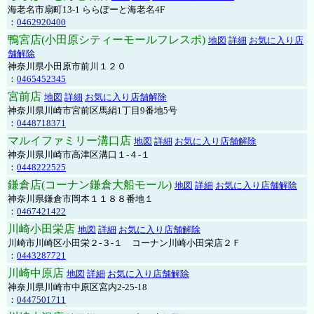
海老名市扇町13-1 ららぽーと海老名4F
：
0462920400
鴨宮店(小田原シティーモールフレスポ)
地図
詳細
お気に入り店
舗解除
神奈川県小田原市前川１２０
：
0465452345
宮前店
地図
詳細
お気に入り店舗解除
神奈川県川崎市宮前区馬絹1丁目9番地5号
：
0448718371
マルイファミリー溝口店
地図
詳細
お気に入り店舗解除
神奈川県川崎市高津区溝口１-４-１
：
0448222525
鎌倉店(コーナン鎌倉大船モール)
地図
詳細
お気に入り店舗解除
神奈川県鎌倉市岡本１１８８番地１
：
0467421422
川崎小田栄店
地図
詳細
お気に入り店舗解除
川崎市川崎区小田栄２‐３‐１ コーナン川崎小田栄店２Ｆ
：
0443287721
川崎中原店
地図
詳細
お気に入り店舗解除
神奈川県川崎市中原区宮内2-25-18
：
0447501711