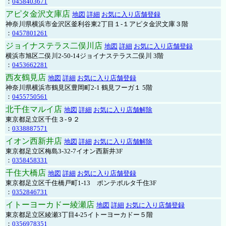
：
0458403671
アピタ金沢文庫店
地図
詳細
お気に入り店舗登録
神奈川県横浜市金沢区釜利谷東2丁目１-１アピタ金沢文庫３階
：
0457801261
ジョイナステラス二俣川店
地図
詳細
お気に入り店舗登録
横浜市旭区二俣川2-50-14ジョイナステラス二俣川 3階
：
0453662281
西友鶴見店
地図
詳細
お気に入り店舗登録
神奈川県横浜市鶴見区豊岡町2-1 鶴見フーガ１ 5階
：
0455750561
北千住マルイ店
地図
詳細
お気に入り店舗解除
東京都足立区千住３-９２
：
0338887571
イオン西新井店
地図
詳細
お気に入り店舗解除
東京都足立区梅島3-32-7イオン西新井3F
：
0358458331
千住大橋店
地図
詳細
お気に入り店舗登録
東京都足立区千住橋戸町1-13 ポンテポルタ千住3F
：
0352846731
イトーヨーカドー綾瀬店
地図
詳細
お気に入り店舗登録
東京都足立区綾瀬3丁目4-25イトーヨーカドー５階
：
0356978351