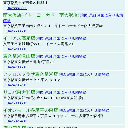
東京都八王子市並木町35-1
：
0426687711
南大沢店(イトーヨーカドー南大沢店)
地図
詳細
お気に入り店舗
解除
東京都八王子市南大沢2-28-1 イトーヨーカドー南大沢店4F
：
0426533681
イーアス高尾店
地図
詳細
お気に入り店舗登録
八王子市東浅川町550-1 イーアス高尾２F
：
0426290301
東久留米滝山店
地図
詳細
お気に入り店舗登録
東京都東久留米市滝山5丁目2-1
：
0424703581
アクロスプラザ東久留米店
地図
詳細
お気に入り店舗登録
東京都東久留米市上の原２-３-１８
：
0424705701
リコパ東大和店
地図
詳細
お気に入り店舗登録
東京都東大和市桜ヶ丘2-142-1 LICOPA東大和2階
：
0425908601
イオンモール多摩平の森店
地図
詳細
お気に入り店舗登録
東京都日野市多摩平２丁目４-１イオンモール多摩平の森2階
：
0425826481