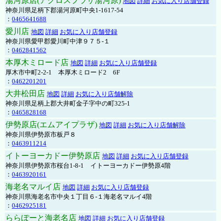
湯河原店(アクロスプラザ湯河原)
地図
詳細
お気に入り店舗登録
神奈川県足柄下郡湯河原町中央1-1617-54
：
0465641688
愛川店
地図
詳細
お気に入り店舗登録
神奈川県愛甲郡愛川町中津９７５-１
：
0462841562
本厚木ミロード店
地図
詳細
お気に入り店舗登録
厚木市中町2-2-1 本厚木ミロード2 6F
：
0462201201
大井松田店
地図
詳細
お気に入り店舗解除
神奈川県足柄上郡大井町金子字中の町325-1
：
0465828168
伊勢原店(エムアイプラザ)
地図
詳細
お気に入り店舗解除
神奈川県伊勢原市板戸８
：
0463911214
イトーヨーカドー伊勢原店
地図
詳細
お気に入り店舗登録
神奈川県伊勢原市桜台1-8-1 イトーヨーカドー伊勢原4階
：
0463920161
海老名マルイ店
地図
詳細
お気に入り店舗登録
神奈川県海老名市中央１丁目６-１海老名マルイ4階
：
0462925181
ららぽーと海老名店
地図
詳細
お気に入り店舗登録