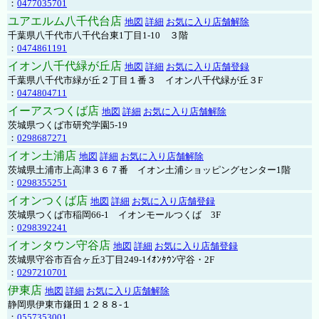
：
0477035701
ユアエルム八千代台店
地図
詳細
お気に入り店舗解除
千葉県八千代市八千代台東1丁目1-10 ３階
：
0474861191
イオン八千代緑が丘店
地図
詳細
お気に入り店舗登録
千葉県八千代市緑が丘２丁目１番３ イオン八千代緑が丘３F
：
0474804711
イーアスつくば店
地図
詳細
お気に入り店舗解除
茨城県つくば市研究学園5-19
：
0298687271
イオン土浦店
地図
詳細
お気に入り店舗解除
茨城県土浦市上高津３６７番 イオン土浦ショッピングセンター1階
：
0298355251
イオンつくば店
地図
詳細
お気に入り店舗登録
茨城県つくば市稲岡66-1 イオンモールつくば 3F
：
0298392241
イオンタウン守谷店
地図
詳細
お気に入り店舗登録
茨城県守谷市百合ヶ丘3丁目249-1ｲｵﾝﾀｳﾝ守谷・2F
：
0297210701
伊東店
地図
詳細
お気に入り店舗解除
静岡県伊東市鎌田１２８８-１
：
0557353001