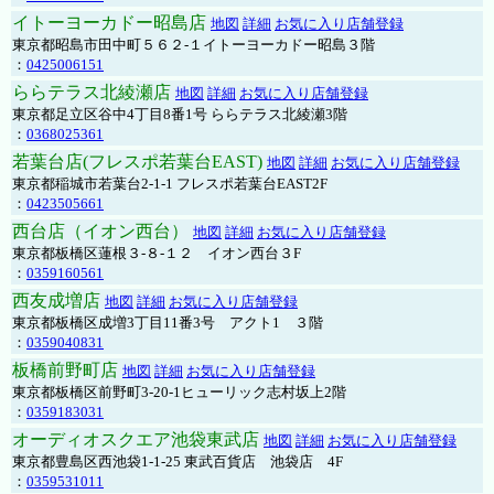
イトーヨーカドー昭島店
地図
詳細
お気に入り店舗登録
東京都昭島市田中町５６２-１イトーヨーカドー昭島３階
：
0425006151
ららテラス北綾瀬店
地図
詳細
お気に入り店舗登録
東京都足立区谷中4丁目8番1号 ららテラス北綾瀬3階
：
0368025361
若葉台店(フレスポ若葉台EAST)
地図
詳細
お気に入り店舗登録
東京都稲城市若葉台2-1-1 フレスポ若葉台EAST2F
：
0423505661
西台店（イオン西台）
地図
詳細
お気に入り店舗登録
東京都板橋区蓮根３-８-１２ イオン西台３F
：
0359160561
西友成増店
地図
詳細
お気に入り店舗登録
東京都板橋区成増3丁目11番3号 アクト1 ３階
：
0359040831
板橋前野町店
地図
詳細
お気に入り店舗登録
東京都板橋区前野町3-20-1ヒューリック志村坂上2階
：
0359183031
オーディオスクエア池袋東武店
地図
詳細
お気に入り店舗登録
東京都豊島区西池袋1-1-25 東武百貨店 池袋店 4F
：
0359531011