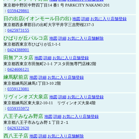
東京都中野区中野四丁目14 番1 号 PARKCITY NAKANO 201
：
0359429861
日の出店(イオンモール日の出)
地図
詳細
お気に入り店舗登録
東京都西多摩郡日の出町大字平井字三吉野桜237-3
：
0425973155
ひばりが丘パルコ店
地図
詳細
お気に入り店舗解除
東京都西東京市ひばりが丘1-1-1
：
0424388901
田無アスタ店
地図
詳細
お気に入り店舗登録
東京都西東京市田無町2-1-1 アスタ田無専門店棟2階
：
0424606121
練馬駅前店
地図
詳細
お気に入り店舗登録
東京都練馬区練馬1丁目3-10 2階
：
0359123081
リヴィンオズ大泉店
地図
詳細
お気に入り店舗登録
東京都練馬区東大泉2-10-11 リヴィンオズ大泉4階
：
0359355972
八王子みなみ野店
地図
詳細
お気に入り店舗登録
東京都八王子市みなみ野１丁目２-１
：
0426322620
西八王子店
地図
詳細
お気に入り店舗解除