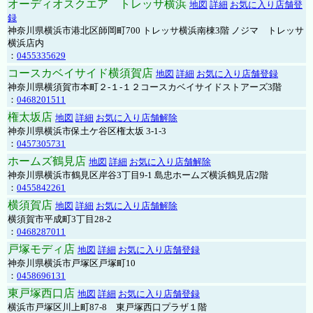
オーディオスクエア トレッサ横浜
地図
詳細
お気に入り店舗登
録
神奈川県横浜市港北区師岡町700 トレッサ横浜南棟3階 ノジマ トレッサ
横浜店内
：
0455335629
コースカベイサイド横須賀店
地図
詳細
お気に入り店舗登録
神奈川県横須賀市本町２-１-１２コースカベイサイドストアーズ3階
：
0468201511
権太坂店
地図
詳細
お気に入り店舗解除
神奈川県横浜市保土ケ谷区権太坂 3-1-3
：
0457305731
ホームズ鶴見店
地図
詳細
お気に入り店舗解除
神奈川県横浜市鶴見区岸谷3丁目9-1 島忠ホームズ横浜鶴見店2階
：
0455842261
横須賀店
地図
詳細
お気に入り店舗解除
横須賀市平成町3丁目28-2
：
0468287011
戸塚モディ店
地図
詳細
お気に入り店舗登録
神奈川県横浜市戸塚区戸塚町10
：
0458696131
東戸塚西口店
地図
詳細
お気に入り店舗登録
横浜市戸塚区川上町87-8 東戸塚西口プラザ１階