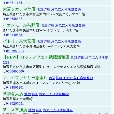
：
0488111351
大宮タカシマヤ店
地図
詳細
お気に入り店舗登録
埼玉県さいたま市大宮区大門町1-32大宮タカシマヤ５階
：
0486585871
イオンモール与野店
地図
詳細
お気に入り店舗登録
さいたま市中央区本町西5-2-9イオンモール与野2階
：
0488406331
パトリア東大宮店
地図
詳細
お気に入り店舗登録
埼玉県さいたま市見沼区春野2-7-8パトリア東大宮2F
：
0487959714
【NEW】ロッテスクエア武蔵浦和店
地図
詳細
お気に入り店舗
登録
埼玉県さいたま市南区沼影1-19-19ロッテスクエア武蔵浦和店３階
：
0000000000
マルイファミリー志木店
地図
詳細
お気に入り店舗登録
埼玉県志木市本町5-26-1 マルイファミリー志木5階
：
0484861201
草加舎人店
地図
詳細
お気に入り店舗解除
埼玉県草加市遊馬町2-1
：
0489267051
アコス草加店
地図
詳細
お気に入り店舗登録