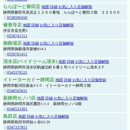
ららぽーと磐田店
地図
詳細
お気に入り店舗解除
静岡県磐田市高見丘１２００番地 ららぽーと磐田２階 ２２３００
：
0538590450
修善寺店
地図
詳細
お気に入り店舗解除
伊豆市瓜生野1
：
0558741511
御殿場店
地図
詳細
お気に入り店舗解除
静岡県御殿場市新橋914-1
：
0550701411
清水店(ベイドリーム清水)
地図
詳細
お気に入り店舗解除
静岡県静岡市清水区駒越北町８番１号ベイドリーム清水２Ｆ
：
0543370121
イトーヨーカドー静岡店
地図
詳細
お気に入り店舗登録
静岡市駿河区曲金3-1-5 イトーヨーカドー静岡２階
：
0546545631
新静岡セノバ店
地図
詳細
お気に入り店舗解除
静岡県静岡市葵区鷹匠1-1-1 新静岡セノバ4階
：
0546533301
島田店
地図
詳細
お気に入り店舗解除
静岡県島田市阿知ヶ谷63-29
：
0547337811