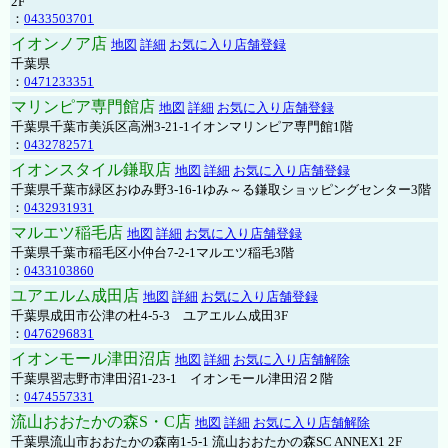
2F
：
0433503701
イオンノア店
地図
詳細
お気に入り店舗登録
千葉県
：
0471233351
マリンピア専門館店
地図
詳細
お気に入り店舗登録
千葉県千葉市美浜区高洲3-21-1イオンマリンピア専門館1階
：
0432782571
イオンスタイル鎌取店
地図
詳細
お気に入り店舗登録
千葉県千葉市緑区おゆみ野3-16-1ゆみ～る鎌取ショッピングセンター3階
：
0432931931
マルエツ稲毛店
地図
詳細
お気に入り店舗登録
千葉県千葉市稲毛区小仲台7-2-1マルエツ稲毛3階
：
0433103860
ユアエルム成田店
地図
詳細
お気に入り店舗登録
千葉県成田市公津の杜4-5-3 ユアエルム成田3F
：
0476296831
イオンモール津田沼店
地図
詳細
お気に入り店舗解除
千葉県習志野市津田沼1-23-1 イオンモール津田沼２階
：
0474557331
流山おおたかの森S・C店
地図
詳細
お気に入り店舗解除
千葉県流山市おおたかの森南1-5-1 流山おおたかの森SC ANNEX1 2F