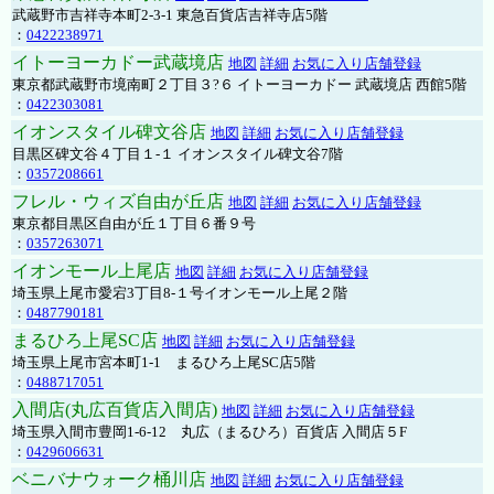
武蔵野市吉祥寺本町2-3-1 東急百貨店吉祥寺店5階
：
0422238971
イトーヨーカドー武蔵境店
地図
詳細
お気に入り店舗登録
東京都武蔵野市境南町２丁目３?６ イトーヨーカドー 武蔵境店 西館5階
：
0422303081
イオンスタイル碑文谷店
地図
詳細
お気に入り店舗登録
目黒区碑文谷４丁目１-１ イオンスタイル碑文谷7階
：
0357208661
フレル・ウィズ自由が丘店
地図
詳細
お気に入り店舗登録
東京都目黒区自由が丘１丁目６番９号
：
0357263071
イオンモール上尾店
地図
詳細
お気に入り店舗登録
埼玉県上尾市愛宕3丁目8-１号イオンモール上尾２階
：
0487790181
まるひろ上尾SC店
地図
詳細
お気に入り店舗登録
埼玉県上尾市宮本町1-1 まるひろ上尾SC店5階
：
0488717051
入間店(丸広百貨店入間店)
地図
詳細
お気に入り店舗登録
埼玉県入間市豊岡1-6-12 丸広（まるひろ）百貨店 入間店５F
：
0429606631
ベニバナウォーク桶川店
地図
詳細
お気に入り店舗登録