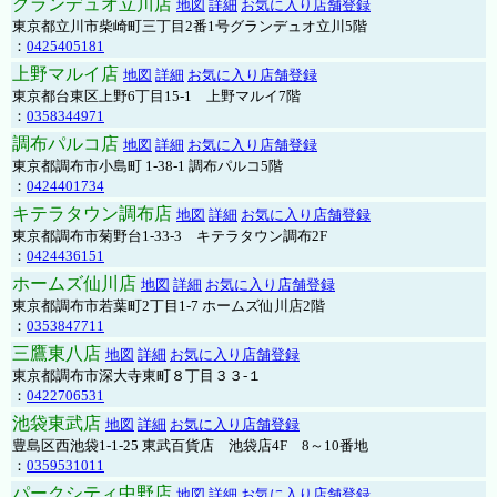
グランデュオ立川店
地図
詳細
お気に入り店舗登録
東京都立川市柴崎町三丁目2番1号グランデュオ立川5階
：
0425405181
上野マルイ店
地図
詳細
お気に入り店舗登録
東京都台東区上野6丁目15-1 上野マルイ7階
：
0358344971
調布パルコ店
地図
詳細
お気に入り店舗登録
東京都調布市小島町 1-38-1 調布パルコ5階
：
0424401734
キテラタウン調布店
地図
詳細
お気に入り店舗登録
東京都調布市菊野台1-33-3 キテラタウン調布2F
：
0424436151
ホームズ仙川店
地図
詳細
お気に入り店舗登録
東京都調布市若葉町2丁目1-7 ホームズ仙川店2階
：
0353847711
三鷹東八店
地図
詳細
お気に入り店舗登録
東京都調布市深大寺東町８丁目３３-１
：
0422706531
池袋東武店
地図
詳細
お気に入り店舗登録
豊島区西池袋1-1-25 東武百貨店 池袋店4F 8～10番地
：
0359531011
パークシティ中野店
地図
詳細
お気に入り店舗登録