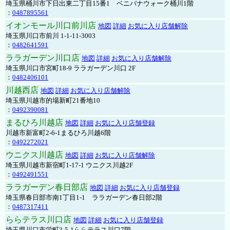
埼玉県桶川市下日出東二丁目15番1 ベニバナウォーク桶川1階
：
0487895561
イオンモール川口前川店
地図
詳細
お気に入り店舗解除
埼玉県川口市前川 1-1-11-3003
：
0482641591
ララガーデン川口店
地図
詳細
お気に入り店舗解除
埼玉県川口市宮町18-9 ララガーデン川口 2F
：
0482406101
川越西店
地図
詳細
お気に入り店舗解除
埼玉県川越市的場新町21番地10
：
0492390081
まるひろ川越店
地図
詳細
お気に入り店舗登録
川越市新富町2-6-1まるひろ川越6階
：
0492272021
ウニクス川越店
地図
詳細
お気に入り店舗解除
埼玉県川越市新宿町1-17-1 ウニクス川越2F
：
0492491551
ララガーデン春日部店
地図
詳細
お気に入り店舗登録
埼玉県春日部市南1丁目1-1 ララガーデン春日部2階
：
0487317411
ららテラス川口店
地図
詳細
お気に入り店舗登録
埼玉県川口市栄町3-5-1ららテラス川口7階