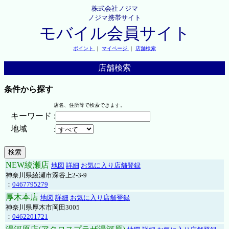
株式会社ノジマ
ノジマ携帯サイト
モバイル会員サイト
ポイント
｜
マイページ
｜
店舗検索
店舗検索
条件から探す
店名、住所等で検索できます。
キーワード
:
地域
:
NEW綾瀬店
地図
詳細
お気に入り店舗登録
神奈川県綾瀬市深谷上2-3-9
：
0467795279
厚木本店
地図
詳細
お気に入り店舗登録
神奈川県厚木市岡田3005
：
0462201721