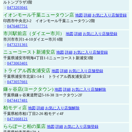
ルトンプラザ3階
：
0473203041
イオンモール千葉ニュータウン店
地図
詳細
お気に入り店舗登録
印西市中央北3-2 イオンモール千葉ニュータウン2階
：
0476487751
市川駅前店（ダイエー市川）
地図
詳細
お気に入り店舗登録
市川市市川1-4-10ダイエー市川 6階
：
0473231361
ニューコースト新浦安店
地図
詳細
お気に入り店舗登録
千葉県浦安市明海4丁目1-1ニューコースト新浦安3階
：
0473063401
トライアル西友浦安店
地図
詳細
お気に入り店舗登録
千葉県浦安市北栄1-14-1 トライアル西友浦安店3F
：
0473057661
鎌ヶ谷店(ヨークタウン)
地図
詳細
お気に入り店舗解除
千葉県鎌ヶ谷東道野辺5-16-38 ヨークタウン2F
：
0474417481
柏モディ店
地図
詳細
お気に入り店舗解除
千葉県柏市柏1丁目2-26 柏モディ4F
：
0471668121
ららぽーと柏の葉店
地図
詳細
お気に入り店舗登録