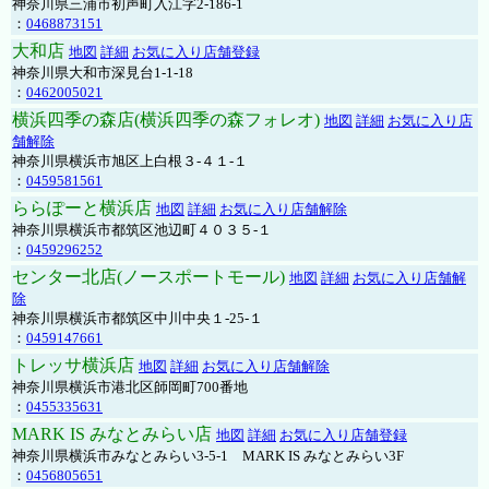
神奈川県三浦市初声町入江字2-186-1
：
0468873151
大和店
地図
詳細
お気に入り店舗登録
神奈川県大和市深見台1-1-18
：
0462005021
横浜四季の森店(横浜四季の森フォレオ)
地図
詳細
お気に入り店
舗解除
神奈川県横浜市旭区上白根３-４１-１
：
0459581561
ららぽーと横浜店
地図
詳細
お気に入り店舗解除
神奈川県横浜市都筑区池辺町４０３５-１
：
0459296252
センター北店(ノースポートモール)
地図
詳細
お気に入り店舗解
除
神奈川県横浜市都筑区中川中央１-25-１
：
0459147661
トレッサ横浜店
地図
詳細
お気に入り店舗解除
神奈川県横浜市港北区師岡町700番地
：
0455335631
MARK IS みなとみらい店
地図
詳細
お気に入り店舗登録
神奈川県横浜市みなとみらい3-5-1 MARK IS みなとみらい3F
：
0456805651