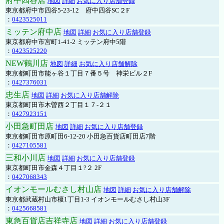
府中四谷店
地図
詳細
お気に入り店舗登録
東京都府中市四谷5-23-12 府中四谷SC２F
：
0423525011
ミッテン府中店
地図
詳細
お気に入り店舗登録
東京都府中市宮町1-41-2 ミッテン府中5階
：
0423525220
NEW鶴川店
地図
詳細
お気に入り店舗解除
東京都町田市能ヶ谷１丁目７番５号 神栄ビル２F
：
0427376031
忠生店
地図
詳細
お気に入り店舗解除
東京都町田市木曽西２丁目１７-２１
：
0427923151
小田急町田店
地図
詳細
お気に入り店舗登録
東京都町田市原町田6-12-20 小田急百貨店町田店7階
：
0427105581
三和小川店
地図
詳細
お気に入り店舗登録
東京都町田市金森４丁目１?２ 2F
：
0427068343
イオンモールむさし村山店
地図
詳細
お気に入り店舗解除
東京都武蔵村山市榎1丁目1-3 イオンモールむさし村山3F
：
0425668581
東急百貨店吉祥寺店
地図
詳細
お気に入り店舗登録