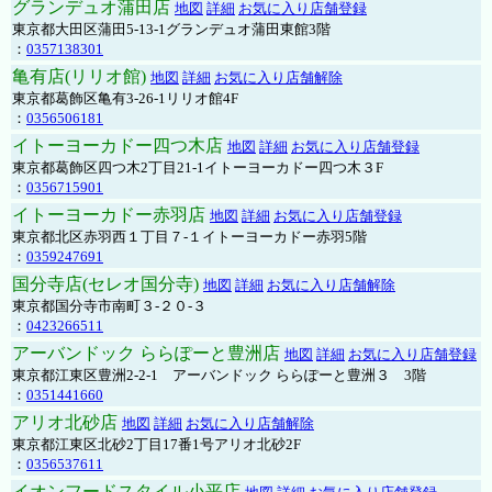
グランデュオ蒲田店
地図
詳細
お気に入り店舗登録
東京都大田区蒲田5-13-1グランデュオ蒲田東館3階
：
0357138301
亀有店(リリオ館)
地図
詳細
お気に入り店舗解除
東京都葛飾区亀有3-26-1リリオ館4F
：
0356506181
イトーヨーカドー四つ木店
地図
詳細
お気に入り店舗登録
東京都葛飾区四つ木2丁目21-1イトーヨーカドー四つ木３F
：
0356715901
イトーヨーカドー赤羽店
地図
詳細
お気に入り店舗登録
東京都北区赤羽西１丁目７-１イトーヨーカドー赤羽5階
：
0359247691
国分寺店(セレオ国分寺)
地図
詳細
お気に入り店舗解除
東京都国分寺市南町３-２０-３
：
0423266511
アーバンドック ららぽーと豊洲店
地図
詳細
お気に入り店舗登録
東京都江東区豊洲2-2-1 アーバンドック ららぽーと豊洲３ 3階
：
0351441660
アリオ北砂店
地図
詳細
お気に入り店舗解除
東京都江東区北砂2丁目17番1号アリオ北砂2F
：
0356537611
イオンフードスタイル小平店