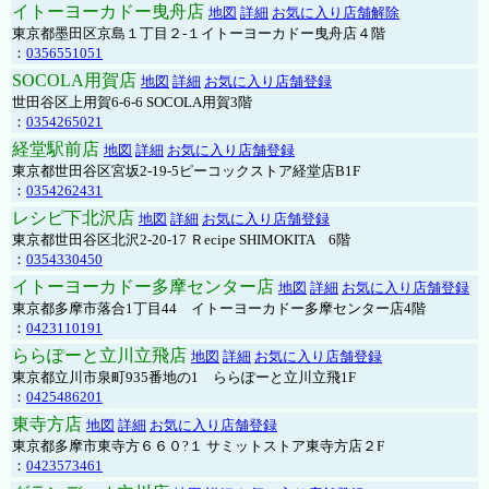
イトーヨーカドー曳舟店
地図
詳細
お気に入り店舗解除
東京都墨田区京島１丁目２-１イトーヨーカドー曳舟店４階
：
0356551051
SOCOLA用賀店
地図
詳細
お気に入り店舗登録
世田谷区上用賀6-6-6 SOCOLA用賀3階
：
0354265021
経堂駅前店
地図
詳細
お気に入り店舗登録
東京都世田谷区宮坂2-19-5ピーコックストア経堂店B1F
：
0354262431
レシピ下北沢店
地図
詳細
お気に入り店舗登録
東京都世田谷区北沢2-20-17 Ｒecipe SHIMOKITA 6階
：
0354330450
イトーヨーカドー多摩センター店
地図
詳細
お気に入り店舗登録
東京都多摩市落合1丁目44 イトーヨーカドー多摩センター店4階
：
0423110191
ららぽーと立川立飛店
地図
詳細
お気に入り店舗登録
東京都立川市泉町935番地の1 ららぽーと立川立飛1F
：
0425486201
東寺方店
地図
詳細
お気に入り店舗登録
東京都多摩市東寺方６６０?１ サミットストア東寺方店２F
：
0423573461