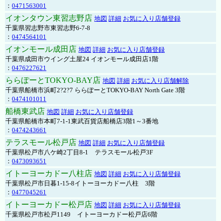
：
0471563001
イオンタウン東習志野店
地図
詳細
お気に入り店舗登録
千葉県習志野市東習志野6-7-8
：
0474564101
イオンモール成田店
地図
詳細
お気に入り店舗登録
千葉県成田市ウイング土屋24 イオンモール成田店1階
：
0476227621
ららぽーとTOKYO-BAY店
地図
詳細
お気に入り店舗解除
千葉県船橋市浜町2?2?7 ららぽーとTOKYO-BAY North Gate 3階
：
0474101011
船橋東武店
地図
詳細
お気に入り店舗登録
千葉県船橋市本町7-1-1東武百貨店船橋店3階1～3番地
：
0474243661
テラスモール松戸店
地図
詳細
お気に入り店舗登録
千葉県松戸市八ケ崎2丁目8-1 テラスモール松戸3F
：
0473093651
イトーヨーカドー八柱店
地図
詳細
お気に入り店舗登録
千葉県松戸市日暮1-15-8イトーヨーカドー八柱 3階
：
0477045261
イトーヨーカドー松戸店
地図
詳細
お気に入り店舗登録
千葉県松戸市松戸1149 イトーヨーカドー松戸店6階