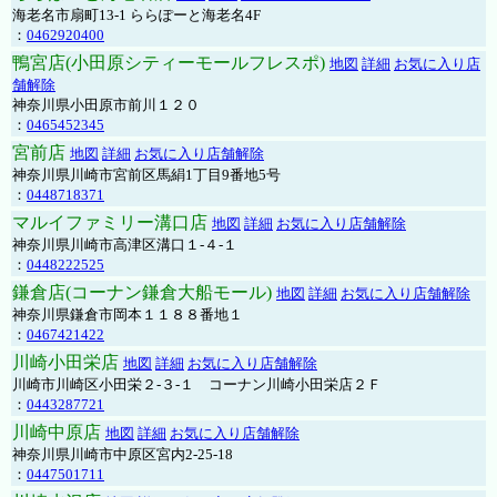
海老名市扇町13-1 ららぽーと海老名4F
：
0462920400
鴨宮店(小田原シティーモールフレスポ)
地図
詳細
お気に入り店
舗解除
神奈川県小田原市前川１２０
：
0465452345
宮前店
地図
詳細
お気に入り店舗解除
神奈川県川崎市宮前区馬絹1丁目9番地5号
：
0448718371
マルイファミリー溝口店
地図
詳細
お気に入り店舗解除
神奈川県川崎市高津区溝口１-４-１
：
0448222525
鎌倉店(コーナン鎌倉大船モール)
地図
詳細
お気に入り店舗解除
神奈川県鎌倉市岡本１１８８番地１
：
0467421422
川崎小田栄店
地図
詳細
お気に入り店舗解除
川崎市川崎区小田栄２‐３‐１ コーナン川崎小田栄店２Ｆ
：
0443287721
川崎中原店
地図
詳細
お気に入り店舗解除
神奈川県川崎市中原区宮内2-25-18
：
0447501711