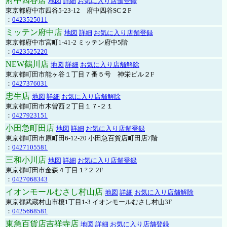
府中四谷店
地図
詳細
お気に入り店舗登録
東京都府中市四谷5-23-12 府中四谷SC２F
：
0423525011
ミッテン府中店
地図
詳細
お気に入り店舗登録
東京都府中市宮町1-41-2 ミッテン府中5階
：
0423525220
NEW鶴川店
地図
詳細
お気に入り店舗解除
東京都町田市能ヶ谷１丁目７番５号 神栄ビル２F
：
0427376031
忠生店
地図
詳細
お気に入り店舗解除
東京都町田市木曽西２丁目１７-２１
：
0427923151
小田急町田店
地図
詳細
お気に入り店舗登録
東京都町田市原町田6-12-20 小田急百貨店町田店7階
：
0427105581
三和小川店
地図
詳細
お気に入り店舗登録
東京都町田市金森４丁目１?２ 2F
：
0427068343
イオンモールむさし村山店
地図
詳細
お気に入り店舗解除
東京都武蔵村山市榎1丁目1-3 イオンモールむさし村山3F
：
0425668581
東急百貨店吉祥寺店
地図
詳細
お気に入り店舗登録