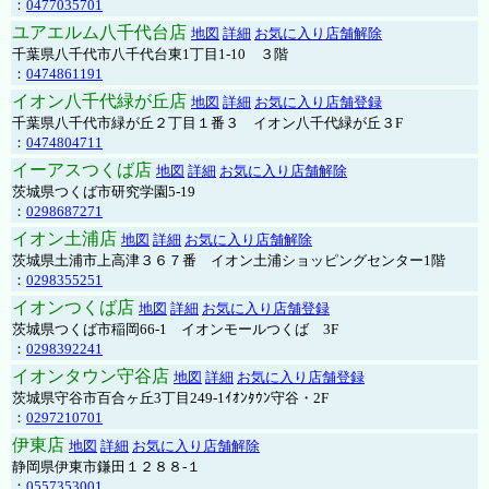
：
0477035701
ユアエルム八千代台店
地図
詳細
お気に入り店舗解除
千葉県八千代市八千代台東1丁目1-10 ３階
：
0474861191
イオン八千代緑が丘店
地図
詳細
お気に入り店舗登録
千葉県八千代市緑が丘２丁目１番３ イオン八千代緑が丘３F
：
0474804711
イーアスつくば店
地図
詳細
お気に入り店舗解除
茨城県つくば市研究学園5-19
：
0298687271
イオン土浦店
地図
詳細
お気に入り店舗解除
茨城県土浦市上高津３６７番 イオン土浦ショッピングセンター1階
：
0298355251
イオンつくば店
地図
詳細
お気に入り店舗登録
茨城県つくば市稲岡66-1 イオンモールつくば 3F
：
0298392241
イオンタウン守谷店
地図
詳細
お気に入り店舗登録
茨城県守谷市百合ヶ丘3丁目249-1ｲｵﾝﾀｳﾝ守谷・2F
：
0297210701
伊東店
地図
詳細
お気に入り店舗解除
静岡県伊東市鎌田１２８８-１
：
0557353001