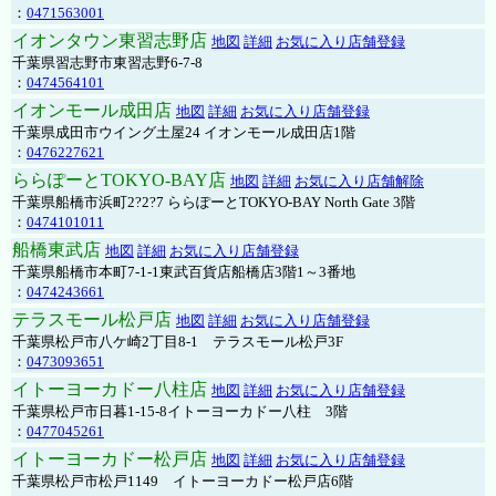
：
0471563001
イオンタウン東習志野店
地図
詳細
お気に入り店舗登録
千葉県習志野市東習志野6-7-8
：
0474564101
イオンモール成田店
地図
詳細
お気に入り店舗登録
千葉県成田市ウイング土屋24 イオンモール成田店1階
：
0476227621
ららぽーとTOKYO-BAY店
地図
詳細
お気に入り店舗解除
千葉県船橋市浜町2?2?7 ららぽーとTOKYO-BAY North Gate 3階
：
0474101011
船橋東武店
地図
詳細
お気に入り店舗登録
千葉県船橋市本町7-1-1東武百貨店船橋店3階1～3番地
：
0474243661
テラスモール松戸店
地図
詳細
お気に入り店舗登録
千葉県松戸市八ケ崎2丁目8-1 テラスモール松戸3F
：
0473093651
イトーヨーカドー八柱店
地図
詳細
お気に入り店舗登録
千葉県松戸市日暮1-15-8イトーヨーカドー八柱 3階
：
0477045261
イトーヨーカドー松戸店
地図
詳細
お気に入り店舗登録
千葉県松戸市松戸1149 イトーヨーカドー松戸店6階