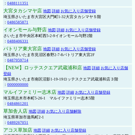
：
0488111351
大宮タカシマヤ店
地図
詳細
お気に入り店舗登録
埼玉県さいたま市大宮区大門町1-32大宮タカシマヤ５階
：
0486585871
イオンモール与野店
地図
詳細
お気に入り店舗登録
さいたま市中央区本町西5-2-9イオンモール与野2階
：
0488406331
パトリア東大宮店
地図
詳細
お気に入り店舗登録
埼玉県さいたま市見沼区春野2-7-8パトリア東大宮2F
：
0487959714
【NEW】ロッテスクエア武蔵浦和店
地図
詳細
お気に入り店舗
登録
埼玉県さいたま市南区沼影1-19-19ロッテスクエア武蔵浦和店３階
：
0000000000
マルイファミリー志木店
地図
詳細
お気に入り店舗登録
埼玉県志木市本町5-26-1 マルイファミリー志木5階
：
0484861201
草加舎人店
地図
詳細
お気に入り店舗解除
埼玉県草加市遊馬町2-1
：
0489267051
アコス草加店
地図
詳細
お気に入り店舗登録