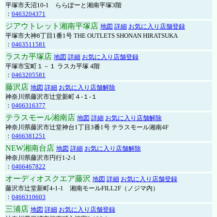
平塚市天沼10-1 ららぽーと湘南平塚3階
：
0463204371
ジアウトレット湘南平塚店
地図
詳細
お気に入り店舗登録
平塚市大神8丁目1番1号 THE OUTLETS SHONAN HIRATSUKA
：
0463511581
ラスカ平塚店
地図
詳細
お気に入り店舗登録
平塚市宝町１－１ ラスカ平塚 4階
：
0463205581
藤沢店
地図
詳細
お気に入り店舗解除
神奈川県藤沢市辻堂新町４-１-１
：
0466316377
テラスモール湘南店
地図
詳細
お気に入り店舗解除
神奈川県藤沢市辻堂神台1丁目3番1号 テラスモール湘南4F
：
0466381251
NEW湘南台店
地図
詳細
お気に入り店舗解除
神奈川県藤沢市円行1-2-1
：
0466467822
オーディオスクエア藤沢
地図
詳細
お気に入り店舗登録
藤沢市辻堂新町4-1-1 湘南モールFILL2F（ノジマ内）
：
0466310603
三浦店
地図
詳細
お気に入り店舗登録