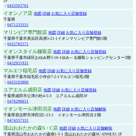
2F
：
0433503701
イオンノア店
地図
詳細
お気に入り店舗登録
千葉県
：
0471233351
マリンピア専門館店
地図
詳細
お気に入り店舗登録
千葉県千葉市美浜区高洲3-21-1イオンマリンピア専門館1階
：
0432782571
イオンスタイル鎌取店
地図
詳細
お気に入り店舗登録
千葉県千葉市緑区おゆみ野3-16-1ゆみ～る鎌取ショッピングセンター3階
：
0432931931
マルエツ稲毛店
地図
詳細
お気に入り店舗登録
千葉県千葉市稲毛区小仲台7-2-1マルエツ稲毛3階
：
0433103860
ユアエルム成田店
地図
詳細
お気に入り店舗登録
千葉県成田市公津の杜4-5-3 ユアエルム成田3F
：
0476296831
イオンモール津田沼店
地図
詳細
お気に入り店舗解除
千葉県習志野市津田沼1-23-1 イオンモール津田沼２階
：
0474557331
流山おおたかの森S・C店
地図
詳細
お気に入り店舗解除
千葉県流山市おおたかの森南1-5-1 流山おおたかの森SC ANNEX1 2F