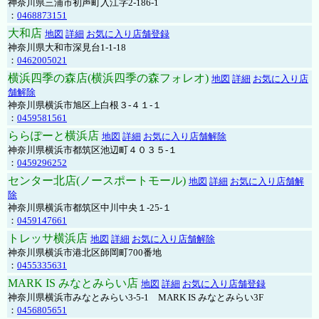
神奈川県三浦市初声町入江字2-186-1
：
0468873151
大和店
地図
詳細
お気に入り店舗登録
神奈川県大和市深見台1-1-18
：
0462005021
横浜四季の森店(横浜四季の森フォレオ)
地図
詳細
お気に入り店
舗解除
神奈川県横浜市旭区上白根３-４１-１
：
0459581561
ららぽーと横浜店
地図
詳細
お気に入り店舗解除
神奈川県横浜市都筑区池辺町４０３５-１
：
0459296252
センター北店(ノースポートモール)
地図
詳細
お気に入り店舗解
除
神奈川県横浜市都筑区中川中央１-25-１
：
0459147661
トレッサ横浜店
地図
詳細
お気に入り店舗解除
神奈川県横浜市港北区師岡町700番地
：
0455335631
MARK IS みなとみらい店
地図
詳細
お気に入り店舗登録
神奈川県横浜市みなとみらい3-5-1 MARK IS みなとみらい3F
：
0456805651