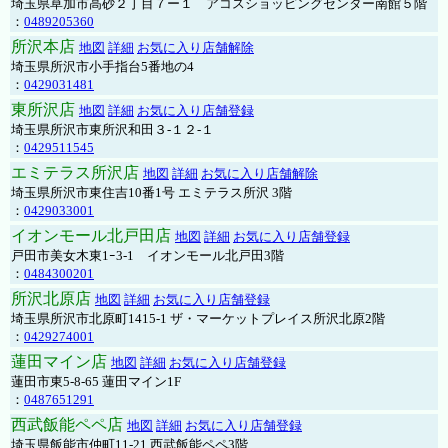
埼玉県草加市高砂２丁目７ー１ アコスショッピングセンター南館５階
：
0489205360
所沢本店
地図
詳細
お気に入り店舗解除
埼玉県所沢市小手指台5番地の4
：
0429031481
東所沢店
地図
詳細
お気に入り店舗登録
埼玉県所沢市東所沢和田３-１２-１
：
0429511545
エミテラス所沢店
地図
詳細
お気に入り店舗解除
埼玉県所沢市東住吉10番1号 エミテラス所沢 3階
：
0429033001
イオンモール北戸田店
地図
詳細
お気に入り店舗登録
戸田市美女木東1ｰ3‐1 イオンモール北戸田3階
：
0484300201
所沢北原店
地図
詳細
お気に入り店舗登録
埼玉県所沢市北原町1415-1 ザ・マーケットプレイス所沢北原2階
：
0429274001
蓮田マイン店
地図
詳細
お気に入り店舗登録
蓮田市東5-8-65 蓮田マイン1F
：
0487651291
西武飯能ペペ店
地図
詳細
お気に入り店舗登録
埼玉県飯能市仲町11-21 西武飯能ペペ3階