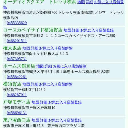
オーディオスクエア トレッサ横浜
地図
詳細
お気に入り店舗登
録
神奈川県横浜市港北区師岡町700 トレッサ横浜南棟3階 ノジマ トレッサ
横浜店内
：
0455335629
コースカベイサイド横須賀店
地図
詳細
お気に入り店舗登録
神奈川県横須賀市本町２-１-１２コースカベイサイドストアーズ3階
：
0468201511
権太坂店
地図
詳細
お気に入り店舗解除
神奈川県横浜市保土ケ谷区権太坂 3-1-3
：
0457305731
ホームズ鶴見店
地図
詳細
お気に入り店舗解除
神奈川県横浜市鶴見区岸谷3丁目9-1 島忠ホームズ横浜鶴見店2階
：
0455842261
横須賀店
地図
詳細
お気に入り店舗解除
横須賀市平成町3丁目28-2
：
0468287011
戸塚モディ店
地図
詳細
お気に入り店舗登録
神奈川県横浜市戸塚区戸塚町10
：
0458696131
東戸塚西口店
地図
詳細
お気に入り店舗登録
横浜市戸塚区川上町87-8 東戸塚西口プラザ１階