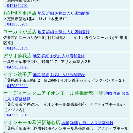
千葉県柏市若柴178-4
：
0471376701
ｲｵﾝﾓｰﾙ木更津店
地図
詳細
お気に入り店舗解除
木更津市築地1番4 ｲｵﾝﾓｰﾙ木更津1F
：
0438306971
ユーカリが丘店
地図
詳細
お気に入り店舗登録
佐倉市西ユーカリが丘6丁目12番地3 イオンタウンユーカリが丘東街
区3階
：
0434603171
アリオ蘇我店
地図
詳細
お気に入り店舗登録
千葉県千葉市中央区川崎町52-7 アリオ蘇我店２F
：
0432082131
イオン銚子店
地図
詳細
お気に入り店舗登録
千葉県銚子市三崎町2丁目2660-1 イオン銚子ショッピングセンター２Ｆ
：
0479303211
オーディオスクエアイオンモール幕張新都心店
地図
詳細
お気
に入り店舗登録
千葉市美浜区豊砂1-6 イオンモール幕張新都心 アクティブモール2Ｆ
（ノジマ内）
：
0433503707
イオンモール幕張新都心店
地図
詳細
お気に入り店舗登録
千葉県千葉市美浜区豊砂1-6イオンモール幕張新都心 アクティブモール