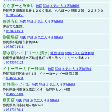
ららぽーと磐田店
地図
詳細
お気に入り店舗解除
静岡県磐田市高見丘１２００番地 ららぽーと磐田２階 ２２３００
：
0538590450
修善寺店
地図
詳細
お気に入り店舗解除
伊豆市瓜生野1
：
0558741511
御殿場店
地図
詳細
お気に入り店舗解除
静岡県御殿場市新橋914-1
：
0550701411
清水店(ベイドリーム清水)
地図
詳細
お気に入り店舗解除
静岡県静岡市清水区駒越北町８番１号ベイドリーム清水２Ｆ
：
0543370121
イトーヨーカドー静岡店
地図
詳細
お気に入り店舗登録
静岡市駿河区曲金3-1-5 イトーヨーカドー静岡２階
：
0546545631
新静岡セノバ店
地図
詳細
お気に入り店舗解除
静岡県静岡市葵区鷹匠1-1-1 新静岡セノバ4階
：
0546533301
島田店
地図
詳細
お気に入り店舗解除
静岡県島田市阿知ヶ谷63-29
：
0547337811