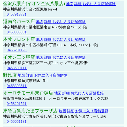
金沢八景店(イオン金沢八景店)
地図
詳細
お気に入り店舗解除
神奈川県横浜市金沢区泥亀1-27-1
：
0457913781
港南台バーズ店
地図
詳細
お気に入り店舗解除
神奈川県横浜市港南区港南台3-1-3港南台バーズ5階
：
0458305081
本牧フロント店
地図
詳細
お気に入り店舗解除
神奈川県横浜市中区小港町2丁目100-4 本牧フロント 2階
：
0456281195
イオン三ツ境店
地図
詳細
お気に入り店舗解除
神奈川県横浜市瀬谷区三ッ境7-1イオン三ツ境店2階
：
0453600111
野比店
地図
詳細
お気に入り店舗解除
神奈川県横須賀市野比1-5-1
：
0468393611
オーロラモール東戸塚店
地図
詳細
お気に入り店舗登録
横浜市戸塚区品濃町536-1 オーロラモール東戸塚アネックス2F
：
0458201561
東急百貨店たまプラーザ店
地図
詳細
お気に入り店舗登録
神奈川県横浜市青葉区美しが丘1-7東急百貨店たまプラーザ5階
：
0459051131