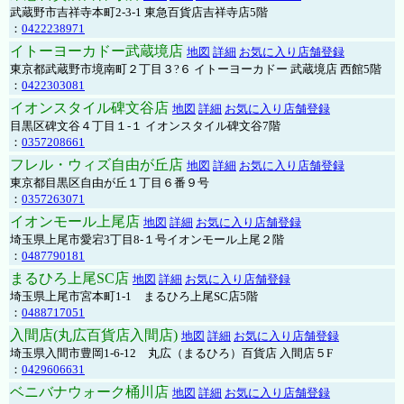
武蔵野市吉祥寺本町2-3-1 東急百貨店吉祥寺店5階
：
0422238971
イトーヨーカドー武蔵境店
地図
詳細
お気に入り店舗登録
東京都武蔵野市境南町２丁目３?６ イトーヨーカドー 武蔵境店 西館5階
：
0422303081
イオンスタイル碑文谷店
地図
詳細
お気に入り店舗登録
目黒区碑文谷４丁目１-１ イオンスタイル碑文谷7階
：
0357208661
フレル・ウィズ自由が丘店
地図
詳細
お気に入り店舗登録
東京都目黒区自由が丘１丁目６番９号
：
0357263071
イオンモール上尾店
地図
詳細
お気に入り店舗登録
埼玉県上尾市愛宕3丁目8-１号イオンモール上尾２階
：
0487790181
まるひろ上尾SC店
地図
詳細
お気に入り店舗登録
埼玉県上尾市宮本町1-1 まるひろ上尾SC店5階
：
0488717051
入間店(丸広百貨店入間店)
地図
詳細
お気に入り店舗登録
埼玉県入間市豊岡1-6-12 丸広（まるひろ）百貨店 入間店５F
：
0429606631
ベニバナウォーク桶川店
地図
詳細
お気に入り店舗登録