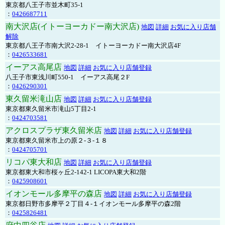
東京都八王子市並木町35-1
：
0426687711
南大沢店(イトーヨーカドー南大沢店)
地図
詳細
お気に入り店舗
解除
東京都八王子市南大沢2-28-1 イトーヨーカドー南大沢店4F
：
0426533681
イーアス高尾店
地図
詳細
お気に入り店舗登録
八王子市東浅川町550-1 イーアス高尾２F
：
0426290301
東久留米滝山店
地図
詳細
お気に入り店舗登録
東京都東久留米市滝山5丁目2-1
：
0424703581
アクロスプラザ東久留米店
地図
詳細
お気に入り店舗登録
東京都東久留米市上の原２-３-１８
：
0424705701
リコパ東大和店
地図
詳細
お気に入り店舗登録
東京都東大和市桜ヶ丘2-142-1 LICOPA東大和2階
：
0425908601
イオンモール多摩平の森店
地図
詳細
お気に入り店舗登録
東京都日野市多摩平２丁目４-１イオンモール多摩平の森2階
：
0425826481