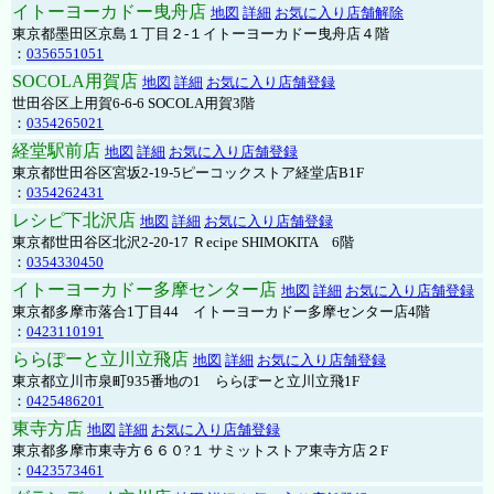
イトーヨーカドー曳舟店
地図
詳細
お気に入り店舗解除
東京都墨田区京島１丁目２-１イトーヨーカドー曳舟店４階
：
0356551051
SOCOLA用賀店
地図
詳細
お気に入り店舗登録
世田谷区上用賀6-6-6 SOCOLA用賀3階
：
0354265021
経堂駅前店
地図
詳細
お気に入り店舗登録
東京都世田谷区宮坂2-19-5ピーコックストア経堂店B1F
：
0354262431
レシピ下北沢店
地図
詳細
お気に入り店舗登録
東京都世田谷区北沢2-20-17 Ｒecipe SHIMOKITA 6階
：
0354330450
イトーヨーカドー多摩センター店
地図
詳細
お気に入り店舗登録
東京都多摩市落合1丁目44 イトーヨーカドー多摩センター店4階
：
0423110191
ららぽーと立川立飛店
地図
詳細
お気に入り店舗登録
東京都立川市泉町935番地の1 ららぽーと立川立飛1F
：
0425486201
東寺方店
地図
詳細
お気に入り店舗登録
東京都多摩市東寺方６６０?１ サミットストア東寺方店２F
：
0423573461