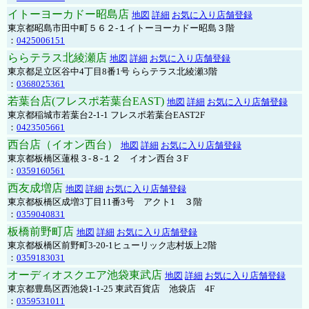
イトーヨーカドー昭島店
地図
詳細
お気に入り店舗登録
東京都昭島市田中町５６２-１イトーヨーカドー昭島３階
：
0425006151
ららテラス北綾瀬店
地図
詳細
お気に入り店舗登録
東京都足立区谷中4丁目8番1号 ららテラス北綾瀬3階
：
0368025361
若葉台店(フレスポ若葉台EAST)
地図
詳細
お気に入り店舗登録
東京都稲城市若葉台2-1-1 フレスポ若葉台EAST2F
：
0423505661
西台店（イオン西台）
地図
詳細
お気に入り店舗登録
東京都板橋区蓮根３-８-１２ イオン西台３F
：
0359160561
西友成増店
地図
詳細
お気に入り店舗登録
東京都板橋区成増3丁目11番3号 アクト1 ３階
：
0359040831
板橋前野町店
地図
詳細
お気に入り店舗登録
東京都板橋区前野町3-20-1ヒューリック志村坂上2階
：
0359183031
オーディオスクエア池袋東武店
地図
詳細
お気に入り店舗登録
東京都豊島区西池袋1-1-25 東武百貨店 池袋店 4F
：
0359531011