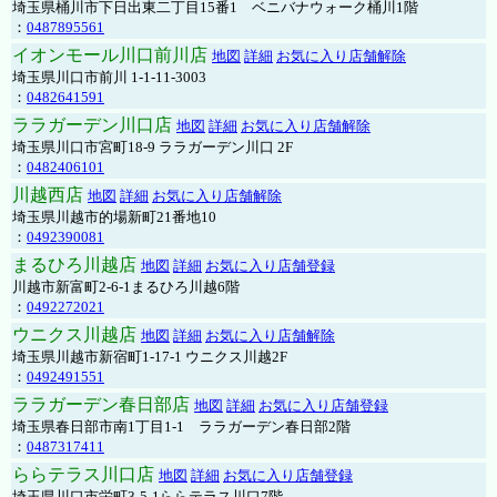
埼玉県桶川市下日出東二丁目15番1 ベニバナウォーク桶川1階
：
0487895561
イオンモール川口前川店
地図
詳細
お気に入り店舗解除
埼玉県川口市前川 1-1-11-3003
：
0482641591
ララガーデン川口店
地図
詳細
お気に入り店舗解除
埼玉県川口市宮町18-9 ララガーデン川口 2F
：
0482406101
川越西店
地図
詳細
お気に入り店舗解除
埼玉県川越市的場新町21番地10
：
0492390081
まるひろ川越店
地図
詳細
お気に入り店舗登録
川越市新富町2-6-1まるひろ川越6階
：
0492272021
ウニクス川越店
地図
詳細
お気に入り店舗解除
埼玉県川越市新宿町1-17-1 ウニクス川越2F
：
0492491551
ララガーデン春日部店
地図
詳細
お気に入り店舗登録
埼玉県春日部市南1丁目1-1 ララガーデン春日部2階
：
0487317411
ららテラス川口店
地図
詳細
お気に入り店舗登録
埼玉県川口市栄町3-5-1ららテラス川口7階