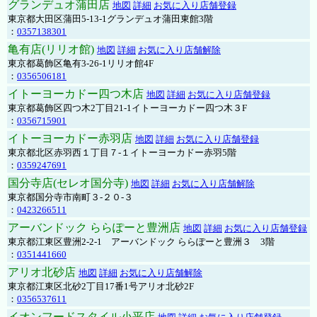
グランデュオ蒲田店
地図
詳細
お気に入り店舗登録
東京都大田区蒲田5-13-1グランデュオ蒲田東館3階
：
0357138301
亀有店(リリオ館)
地図
詳細
お気に入り店舗解除
東京都葛飾区亀有3-26-1リリオ館4F
：
0356506181
イトーヨーカドー四つ木店
地図
詳細
お気に入り店舗登録
東京都葛飾区四つ木2丁目21-1イトーヨーカドー四つ木３F
：
0356715901
イトーヨーカドー赤羽店
地図
詳細
お気に入り店舗登録
東京都北区赤羽西１丁目７-１イトーヨーカドー赤羽5階
：
0359247691
国分寺店(セレオ国分寺)
地図
詳細
お気に入り店舗解除
東京都国分寺市南町３-２０-３
：
0423266511
アーバンドック ららぽーと豊洲店
地図
詳細
お気に入り店舗登録
東京都江東区豊洲2-2-1 アーバンドック ららぽーと豊洲３ 3階
：
0351441660
アリオ北砂店
地図
詳細
お気に入り店舗解除
東京都江東区北砂2丁目17番1号アリオ北砂2F
：
0356537611
イオンフードスタイル小平店