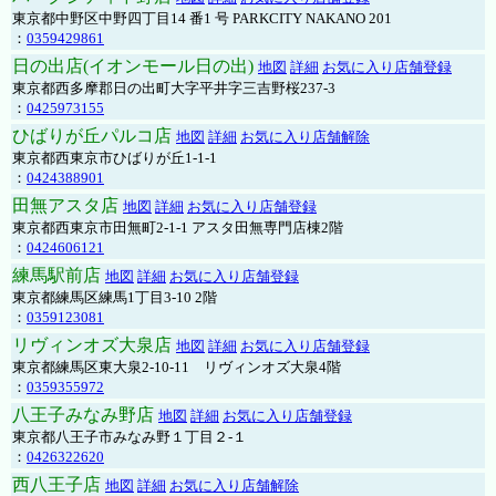
東京都中野区中野四丁目14 番1 号 PARKCITY NAKANO 201
：
0359429861
日の出店(イオンモール日の出)
地図
詳細
お気に入り店舗登録
東京都西多摩郡日の出町大字平井字三吉野桜237-3
：
0425973155
ひばりが丘パルコ店
地図
詳細
お気に入り店舗解除
東京都西東京市ひばりが丘1-1-1
：
0424388901
田無アスタ店
地図
詳細
お気に入り店舗登録
東京都西東京市田無町2-1-1 アスタ田無専門店棟2階
：
0424606121
練馬駅前店
地図
詳細
お気に入り店舗登録
東京都練馬区練馬1丁目3-10 2階
：
0359123081
リヴィンオズ大泉店
地図
詳細
お気に入り店舗登録
東京都練馬区東大泉2-10-11 リヴィンオズ大泉4階
：
0359355972
八王子みなみ野店
地図
詳細
お気に入り店舗登録
東京都八王子市みなみ野１丁目２-１
：
0426322620
西八王子店
地図
詳細
お気に入り店舗解除