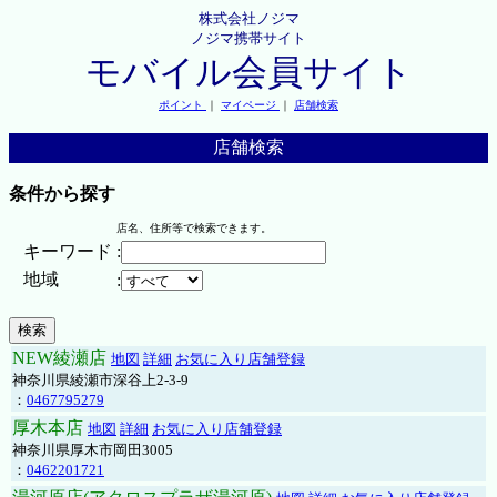
株式会社ノジマ
ノジマ携帯サイト
モバイル会員サイト
ポイント
｜
マイページ
｜
店舗検索
店舗検索
条件から探す
店名、住所等で検索できます。
キーワード
:
地域
:
NEW綾瀬店
地図
詳細
お気に入り店舗登録
神奈川県綾瀬市深谷上2-3-9
：
0467795279
厚木本店
地図
詳細
お気に入り店舗登録
神奈川県厚木市岡田3005
：
0462201721