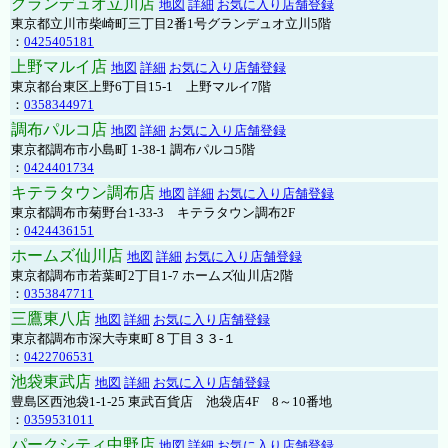
グランデュオ立川店
地図
詳細
お気に入り店舗登録
東京都立川市柴崎町三丁目2番1号グランデュオ立川5階
：
0425405181
上野マルイ店
地図
詳細
お気に入り店舗登録
東京都台東区上野6丁目15-1 上野マルイ7階
：
0358344971
調布パルコ店
地図
詳細
お気に入り店舗登録
東京都調布市小島町 1-38-1 調布パルコ5階
：
0424401734
キテラタウン調布店
地図
詳細
お気に入り店舗登録
東京都調布市菊野台1-33-3 キテラタウン調布2F
：
0424436151
ホームズ仙川店
地図
詳細
お気に入り店舗登録
東京都調布市若葉町2丁目1-7 ホームズ仙川店2階
：
0353847711
三鷹東八店
地図
詳細
お気に入り店舗登録
東京都調布市深大寺東町８丁目３３-１
：
0422706531
池袋東武店
地図
詳細
お気に入り店舗登録
豊島区西池袋1-1-25 東武百貨店 池袋店4F 8～10番地
：
0359531011
パークシティ中野店
地図
詳細
お気に入り店舗登録