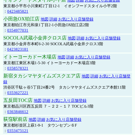
地図
詳細
お気に入り店舗登録
東京都小平市小川東町2丁目12-1 イオンフードスタイル小平2階
：
0423485821
小田急OX狛江店
地図
詳細
お気に入り店舗登録
東京都狛江市元和泉1丁目2-1小田急OX狛江店2階
：
0354977031
SOCOLA武蔵小金井クロス店
地図
詳細
お気に入り店舗登録
東京都小金井市本町6-2-30 SOCOLA武蔵小金井クロス3階
：
0423823181
イトーヨーカドー木場店
地図
詳細
お気に入り店舗登録
東京都江東区木場1-5-30 イトーヨーカドー木場店3階
：
0358578321
新宿タカシマヤタイムズスクエア店
地図
詳細
お気に入り店舗登
録
渋谷区千駄ヶ谷5丁目24番2号 タカシマヤタイムズスクエア本館11階
：
0353627221
五反田TOC店
地図
詳細
お気に入り店舗登録
東京都品川区西五反田 ７－２２－１７ TOCビル3階
：
0363846612
荻窪駅前店
地図
詳細
お気に入り店舗登録
東京都杉並区上萩1-9-1 タウンセブン６F
：
0353475121