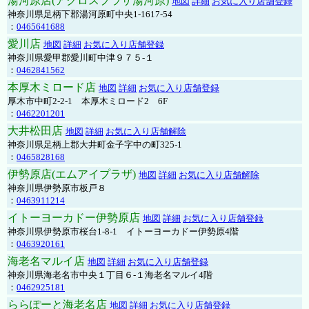
湯河原店(アクロスプラザ湯河原)
地図
詳細
お気に入り店舗登録
神奈川県足柄下郡湯河原町中央1-1617-54
：
0465641688
愛川店
地図
詳細
お気に入り店舗登録
神奈川県愛甲郡愛川町中津９７５-１
：
0462841562
本厚木ミロード店
地図
詳細
お気に入り店舗登録
厚木市中町2-2-1 本厚木ミロード2 6F
：
0462201201
大井松田店
地図
詳細
お気に入り店舗解除
神奈川県足柄上郡大井町金子字中の町325-1
：
0465828168
伊勢原店(エムアイプラザ)
地図
詳細
お気に入り店舗解除
神奈川県伊勢原市板戸８
：
0463911214
イトーヨーカドー伊勢原店
地図
詳細
お気に入り店舗登録
神奈川県伊勢原市桜台1-8-1 イトーヨーカドー伊勢原4階
：
0463920161
海老名マルイ店
地図
詳細
お気に入り店舗登録
神奈川県海老名市中央１丁目６-１海老名マルイ4階
：
0462925181
ららぽーと海老名店
地図
詳細
お気に入り店舗登録