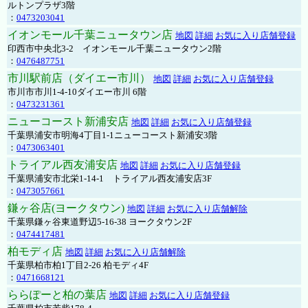
ルトンプラザ3階
：
0473203041
イオンモール千葉ニュータウン店
地図
詳細
お気に入り店舗登録
印西市中央北3-2 イオンモール千葉ニュータウン2階
：
0476487751
市川駅前店（ダイエー市川）
地図
詳細
お気に入り店舗登録
市川市市川1-4-10ダイエー市川 6階
：
0473231361
ニューコースト新浦安店
地図
詳細
お気に入り店舗登録
千葉県浦安市明海4丁目1-1ニューコースト新浦安3階
：
0473063401
トライアル西友浦安店
地図
詳細
お気に入り店舗登録
千葉県浦安市北栄1-14-1 トライアル西友浦安店3F
：
0473057661
鎌ヶ谷店(ヨークタウン)
地図
詳細
お気に入り店舗解除
千葉県鎌ヶ谷東道野辺5-16-38 ヨークタウン2F
：
0474417481
柏モディ店
地図
詳細
お気に入り店舗解除
千葉県柏市柏1丁目2-26 柏モディ4F
：
0471668121
ららぽーと柏の葉店
地図
詳細
お気に入り店舗登録