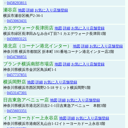
：
0458293811
瀬谷店
地図
詳細
お気に入り店舗登録
横浜市瀬谷区橋戸2-36-1
：
0453063431
カエデウォーク長津田店
地図
詳細
お気に入り店舗登録
横浜市緑区長津田みなみ台4丁目7-1 カエデウォーク長津田1階
：
0459893121
港北店（コーナン港北インター）
地図
詳細
お気に入り店舗登録
神奈川県 横浜市都筑区 折本町 191番地コーナン港北インター店2階
：
0454786851
ブランチ横浜南部市場店
地図
詳細
お気に入り店舗登録
神奈川県横浜市金沢区鳥浜町1-1
：
0457737851
横浜岡野店
地図
詳細
お気に入り店舗登録
神奈川県横浜市西区岡野2-5-18 サミット横浜岡野1階
：
0453147301
日吉東急アベニュー店
地図
詳細
お気に入り店舗登録
神奈川県横浜市港北区日吉2-1-1日吉東急アベニュー 本館3階
：
0455603351
イトーヨーカドー上永谷店
地図
詳細
お気に入り店舗登録
神奈川県横浜市港南区丸山台1-12イトーヨーカドー上永谷3階