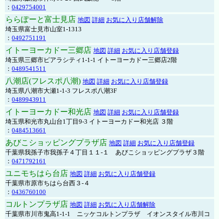
：
0429754001
ららぽーと富士見店
地図
詳細
お気に入り店舗解除
埼玉県富士見市山室1-1313
：
0492751191
イトーヨーカドー三郷店
地図
詳細
お気に入り店舗登録
埼玉県三郷市ピアラシティ1-1-1 イトーヨーカドー三郷店2階
：
0489541511
八潮店(フレスポ八潮)
地図
詳細
お気に入り店舗登録
埼玉県八潮市大瀬1-1-3 フレスポ八潮3F
：
0489943911
イトーヨーカドー和光店
地図
詳細
お気に入り店舗登録
埼玉県和光市丸山台1丁目9-3 イトーヨーカドー和光店 ３階
：
0484513661
あびこショッピングプラザ店
地図
詳細
お気に入り店舗登録
千葉県我孫子市我孫子４丁目１１-１ あびこショッピングプラザ３階
：
0471792161
ユニモちはら台店
地図
詳細
お気に入り店舗登録
千葉県市原市ちはら台西３-４
：
0436760100
コルトンプラザ店
地図
詳細
お気に入り店舗解除
千葉県市川市鬼高1-1-1 ニッケコルトンプラザ イオンスタイル市川コ