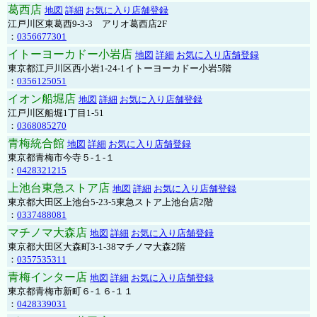
葛西店
地図
詳細
お気に入り店舗登録
江戸川区東葛西9-3-3 アリオ葛西店2F
：
0356677301
イトーヨーカドー小岩店
地図
詳細
お気に入り店舗登録
東京都江戸川区西小岩1-24-1イトーヨーカドー小岩5階
：
0356125051
イオン船堀店
地図
詳細
お気に入り店舗登録
江戸川区船堀1丁目1-51
：
0368085270
青梅統合館
地図
詳細
お気に入り店舗登録
東京都青梅市今寺５-１-１
：
0428321215
上池台東急ストア店
地図
詳細
お気に入り店舗登録
東京都大田区上池台5-23-5東急ストア上池台店2階
：
0337488081
マチノマ大森店
地図
詳細
お気に入り店舗登録
東京都大田区大森町3-1-38マチノマ大森2階
：
0357535311
青梅インター店
地図
詳細
お気に入り店舗登録
東京都青梅市新町６-１６-１１
：
0428339031