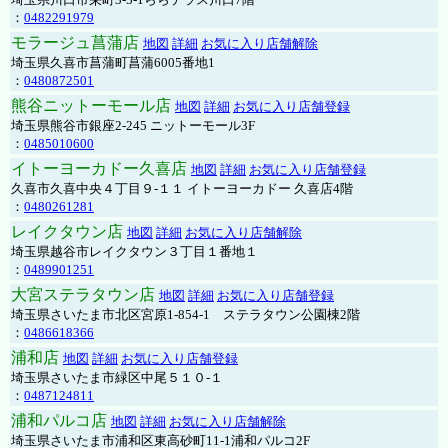
：
0482291979
モラージュ菖蒲店
地図
詳細
お気に入り店舗解除
埼玉県久喜市菖蒲町菖蒲6005番地1
：
0480872501
熊谷ニットーモール店
地図
詳細
お気に入り店舗登録
埼玉県熊谷市銀座2-245 ニットーモール3F
：
0485010600
イトーヨーカドー久喜店
地図
詳細
お気に入り店舗登録
久喜市久喜中央４丁目９-１１ イトーヨーカドー 久喜店4階
：
0480261281
レイクタウン店
地図
詳細
お気に入り店舗解除
埼玉県越谷市レイクタウン３丁目１番地１
：
0489901251
大宮ステラタウン店
地図
詳細
お気に入り店舗登録
埼玉県さいたま市北区宮原1-854-1 ステラタウン公園棟2階
：
0486618366
浦和店
地図
詳細
お気に入り店舗登録
埼玉県さいたま市緑区中尾５１０-１
：
0487124811
浦和パルコ店
地図
詳細
お気に入り店舗解除
埼玉県さいたま市浦和区東高砂町11-1浦和パルコ2F