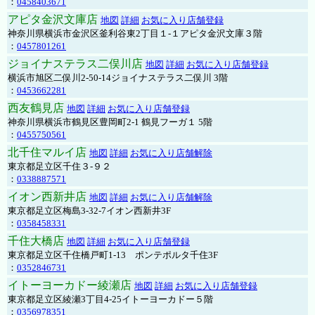
：
0458403671
アピタ金沢文庫店
地図
詳細
お気に入り店舗登録
神奈川県横浜市金沢区釜利谷東2丁目１-１アピタ金沢文庫３階
：
0457801261
ジョイナステラス二俣川店
地図
詳細
お気に入り店舗登録
横浜市旭区二俣川2-50-14ジョイナステラス二俣川 3階
：
0453662281
西友鶴見店
地図
詳細
お気に入り店舗登録
神奈川県横浜市鶴見区豊岡町2-1 鶴見フーガ１ 5階
：
0455750561
北千住マルイ店
地図
詳細
お気に入り店舗解除
東京都足立区千住３-９２
：
0338887571
イオン西新井店
地図
詳細
お気に入り店舗解除
東京都足立区梅島3-32-7イオン西新井3F
：
0358458331
千住大橋店
地図
詳細
お気に入り店舗登録
東京都足立区千住橋戸町1-13 ポンテポルタ千住3F
：
0352846731
イトーヨーカドー綾瀬店
地図
詳細
お気に入り店舗登録
東京都足立区綾瀬3丁目4-25イトーヨーカドー５階
：
0356978351