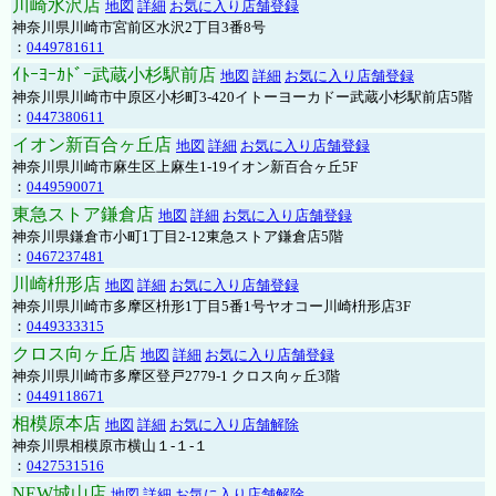
川崎水沢店
地図
詳細
お気に入り店舗登録
神奈川県川崎市宮前区水沢2丁目3番8号
：
0449781611
ｲﾄｰﾖｰｶﾄﾞｰ武蔵小杉駅前店
地図
詳細
お気に入り店舗登録
神奈川県川崎市中原区小杉町3-420イトーヨーカドー武蔵小杉駅前店5階
：
0447380611
イオン新百合ヶ丘店
地図
詳細
お気に入り店舗登録
神奈川県川崎市麻生区上麻生1-19イオン新百合ヶ丘5F
：
0449590071
東急ストア鎌倉店
地図
詳細
お気に入り店舗登録
神奈川県鎌倉市小町1丁目2-12東急ストア鎌倉店5階
：
0467237481
川崎枡形店
地図
詳細
お気に入り店舗登録
神奈川県川崎市多摩区枡形1丁目5番1号ヤオコー川崎枡形店3F
：
0449333315
クロス向ヶ丘店
地図
詳細
お気に入り店舗登録
神奈川県川崎市多摩区登戸2779-1 クロス向ヶ丘3階
：
0449118671
相模原本店
地図
詳細
お気に入り店舗解除
神奈川県相模原市横山１-１-１
：
0427531516
NEW城山店
地図
詳細
お気に入り店舗解除