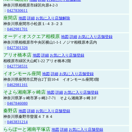
神奈川県相模原市緑区向原4-2-3
：
0427830611
座間店
地図
詳細
お気に入り店舗解除
神奈川県座間市小松原１-４３-２３
：
0462981701
オーディオスクエア相模原
地図
詳細
お気に入り店舗登録
神奈川県相模原市中央区横山1-1-1 ノジマ相模原本店内
：
0427301326
アリオ橋本店
地図
詳細
お気に入り店舗登録
相模原市緑区大山町1-22 アリオ橋本2階
：
0427758531
イオンモール座間
地図
詳細
お気に入り店舗登録
神奈川県座間市広野台2丁目10-4 イオンモール座間3階
：
0462981161
そよら湘南茅ヶ崎店
地図
詳細
お気に入り店舗登録
神奈川県茅ヶ崎市茅ヶ崎2‐7‐71 そよら湘南茅ヶ崎３F
：
0467846080
秦野店
地図
詳細
お気に入り店舗登録
神奈川県秦野市曽屋４７８４
：
0463831214
ららぽーと湘南平塚店
地図
詳細
お気に入り店舗登録