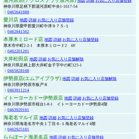
湯河原店(アクロスプラザ湯河原)
地図
詳細
お気に入り店舗登録
神奈川県足柄下郡湯河原町中央1-1617-54
：
0465641688
愛川店
地図
詳細
お気に入り店舗登録
神奈川県愛甲郡愛川町中津９７５-１
：
0462841562
本厚木ミロード店
地図
詳細
お気に入り店舗登録
厚木市中町2-2-1 本厚木ミロード2 6F
：
0462201201
大井松田店
地図
詳細
お気に入り店舗解除
神奈川県足柄上郡大井町金子字中の町325-1
：
0465828168
伊勢原店(エムアイプラザ)
地図
詳細
お気に入り店舗解除
神奈川県伊勢原市板戸８
：
0463911214
イトーヨーカドー伊勢原店
地図
詳細
お気に入り店舗登録
神奈川県伊勢原市桜台1-8-1 イトーヨーカドー伊勢原4階
：
0463920161
海老名マルイ店
地図
詳細
お気に入り店舗登録
神奈川県海老名市中央１丁目６-１海老名マルイ4階
：
0462925181
ららぽーと海老名店
地図
詳細
お気に入り店舗登録