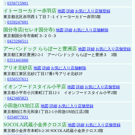
：
0356715901
イトーヨーカドー赤羽店
地図
詳細
お気に入り店舗登録
東京都北区赤羽西１丁目７-１イトーヨーカドー赤羽5階
：
0359247691
国分寺店(セレオ国分寺)
地図
詳細
お気に入り店舗解除
東京都国分寺市南町３-２０-３
：
0423266511
アーバンドック ららぽーと豊洲店
地図
詳細
お気に入り店舗登録
東京都江東区豊洲2-2-1 アーバンドック ららぽーと豊洲３ 3階
：
0351441660
アリオ北砂店
地図
詳細
お気に入り店舗解除
東京都江東区北砂2丁目17番1号アリオ北砂2F
：
0356537611
イオンフードスタイル小平店
地図
詳細
お気に入り店舗登録
東京都小平市小川東町2丁目12-1 イオンフードスタイル小平2階
：
0423485821
小田急OX狛江店
地図
詳細
お気に入り店舗登録
東京都狛江市元和泉1丁目2-1小田急OX狛江店2階
：
0354977031
SOCOLA武蔵小金井クロス店
地図
詳細
お気に入り店舗登録
東京都小金井市本町6-2-30 SOCOLA武蔵小金井クロス3階