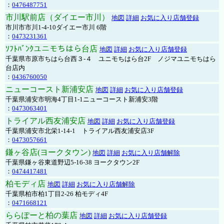
：
0476487751
市川駅前店（ダイエー市川）
地図
詳細
お気に入り店舗登録
市川市市川1-4-10ダイエー市川 6階
：
0473231361
ｿﾌﾄﾊﾞﾝｸユニモちはら台店
地図
詳細
お気に入り店舗登録
千葉県市原市ちはら台西３-４ ユニモちはら台2F ノジマユニモちはら
台店内
：
0436760050
ニューコースト新浦安店
地図
詳細
お気に入り店舗登録
千葉県浦安市明海4丁目1-1ニューコースト新浦安3階
：
0473063401
トライアル西友浦安店
地図
詳細
お気に入り店舗登録
千葉県浦安市北栄1-14-1 トライアル西友浦安店3F
：
0473057661
鎌ヶ谷店(ヨークタウン)
地図
詳細
お気に入り店舗解除
千葉県鎌ヶ谷東道野辺5-16-38 ヨークタウン2F
：
0474417481
柏モディ店
地図
詳細
お気に入り店舗解除
千葉県柏市柏1丁目2-26 柏モディ4F
：
0471668121
ららぽーと柏の葉店
地図
詳細
お気に入り店舗登録