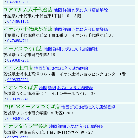
：
0477035701
ユアエルム八千代台店
地図
詳細
お気に入り店舗解除
千葉県八千代市八千代台東1丁目1-10 ３階
：
0474861191
イオン八千代緑が丘店
地図
詳細
お気に入り店舗登録
千葉県八千代市緑が丘２丁目１番３ イオン八千代緑が丘３F
：
0474804711
イーアスつくば店
地図
詳細
お気に入り店舗解除
茨城県つくば市研究学園5-19
：
0298687271
イオン土浦店
地図
詳細
お気に入り店舗解除
茨城県土浦市上高津３６７番 イオン土浦ショッピングセンター1階
：
0298355251
イオンつくば店
地図
詳細
お気に入り店舗登録
茨城県つくば市稲岡66-1 イオンモールつくば 3F
：
0298392241
ｿﾌﾄﾊﾞﾝｸイーアスつくば店
地図
詳細
お気に入り店舗登録
茨城県つくば市研究学園C50街区1-2010
：
0298687278
イオンタウン守谷店
地図
詳細
お気に入り店舗登録
茨城県守谷市百合ヶ丘3丁目249-1ｲｵﾝﾀｳﾝ守谷・2F
：
0297210701