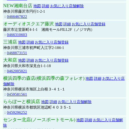
NEW湘南台店
地図
詳細
お気に入り店舗解除
神奈川県藤沢市円行1-2-1
：
0466467822
オーディオスクエア藤沢
地図
詳細
お気に入り店舗登録
藤沢市辻堂新町4-1-1 湘南モールFILL2F（ノジマ内）
：
0466310603
三浦店
地図
詳細
お気に入り店舗登録
神奈川県三浦市初声町入江字2-186-1
：
0468873151
大和店
地図
詳細
お気に入り店舗登録
神奈川県大和市深見台1-1-18
：
0462005021
横浜四季の森店(横浜四季の森フォレオ)
地図
詳細
お気に入り店
舗解除
神奈川県横浜市旭区上白根３-４１-１
：
0459581561
ららぽーと横浜店
地図
詳細
お気に入り店舗解除
神奈川県横浜市都筑区池辺町４０３５-１
：
0459296252
センター北店(ノースポートモール)
地図
詳細
お気に入り店舗解
除