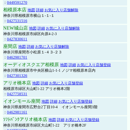
：
0449591270
相模原本店
地図
詳細
お気に入り店舗解除
神奈川県相模原市横山１-１-１
：
0427531516
NEW城山店
地図
詳細
お気に入り店舗解除
神奈川県相模原市緑区向原4-2-3
：
0427830611
座間店
地図
詳細
お気に入り店舗解除
神奈川県座間市小松原１-４３-２３
：
0462981701
オーディオスクエア相模原
地図
詳細
お気に入り店舗登録
神奈川県相模原市中央区横山1-1-1 ノジマ相模原本店内
：
0427301326
アリオ橋本店
地図
詳細
お気に入り店舗登録
相模原市緑区大山町1-22 アリオ橋本2階
：
0427758531
イオンモール座間
地図
詳細
お気に入り店舗登録
神奈川県座間市広野台2丁目10-4 イオンモール座間3階
：
0462981161
ｿﾌﾄﾊﾞﾝｸアリオ橋本店
地図
詳細
お気に入り店舗登録
神奈川県相模原市緑区大山町1-22 アリオ橋本2F