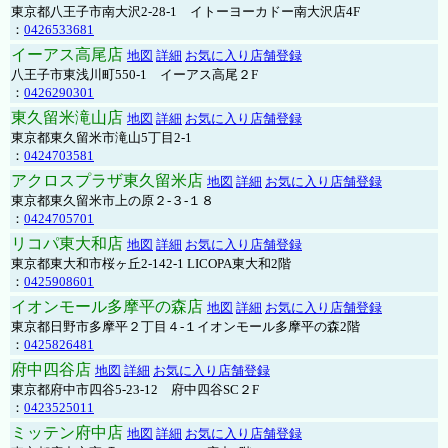
東京都八王子市南大沢2-28-1 イトーヨーカドー南大沢店4F
：
0426533681
イーアス高尾店
地図
詳細
お気に入り店舗登録
八王子市東浅川町550-1 イーアス高尾２F
：
0426290301
東久留米滝山店
地図
詳細
お気に入り店舗登録
東京都東久留米市滝山5丁目2-1
：
0424703581
アクロスプラザ東久留米店
地図
詳細
お気に入り店舗登録
東京都東久留米市上の原２-３-１８
：
0424705701
リコパ東大和店
地図
詳細
お気に入り店舗登録
東京都東大和市桜ヶ丘2-142-1 LICOPA東大和2階
：
0425908601
イオンモール多摩平の森店
地図
詳細
お気に入り店舗登録
東京都日野市多摩平２丁目４-１イオンモール多摩平の森2階
：
0425826481
府中四谷店
地図
詳細
お気に入り店舗登録
東京都府中市四谷5-23-12 府中四谷SC２F
：
0423525011
ミッテン府中店
地図
詳細
お気に入り店舗登録