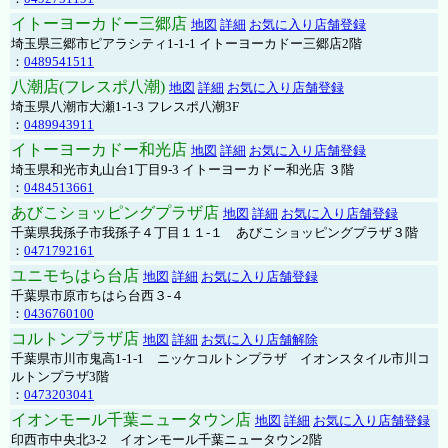
イトーヨーカドー三郷店
地図
詳細
お気に入り店舗登録
埼玉県三郷市ピアラシティ1-1-1 イトーヨーカドー三郷店2階
：
0489541511
八潮店(フレスポ八潮)
地図
詳細
お気に入り店舗登録
埼玉県八潮市大瀬1-1-3 フレスポ八潮3F
：
0489943911
イトーヨーカドー和光店
地図
詳細
お気に入り店舗登録
埼玉県和光市丸山台1丁目9-3 イトーヨーカドー和光店 ３階
：
0484513661
あびこショッピングプラザ店
地図
詳細
お気に入り店舗登録
千葉県我孫子市我孫子４丁目１１-１ あびこショッピングプラザ３階
：
0471792161
ユニモちはら台店
地図
詳細
お気に入り店舗登録
千葉県市原市ちはら台西３-４
：
0436760100
コルトンプラザ店
地図
詳細
お気に入り店舗解除
千葉県市川市鬼高1-1-1 ニッケコルトンプラザ イオンスタイル市川コ
ルトンプラザ3階
：
0473203041
イオンモール千葉ニュータウン店
地図
詳細
お気に入り店舗登録
印西市中央北3-2 イオンモール千葉ニュータウン2階