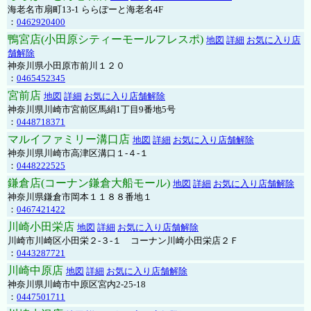
海老名市扇町13-1 ららぽーと海老名4F
：
0462920400
鴨宮店(小田原シティーモールフレスポ)
地図
詳細
お気に入り店
舗解除
神奈川県小田原市前川１２０
：
0465452345
宮前店
地図
詳細
お気に入り店舗解除
神奈川県川崎市宮前区馬絹1丁目9番地5号
：
0448718371
マルイファミリー溝口店
地図
詳細
お気に入り店舗解除
神奈川県川崎市高津区溝口１-４-１
：
0448222525
鎌倉店(コーナン鎌倉大船モール)
地図
詳細
お気に入り店舗解除
神奈川県鎌倉市岡本１１８８番地１
：
0467421422
川崎小田栄店
地図
詳細
お気に入り店舗解除
川崎市川崎区小田栄２‐３‐１ コーナン川崎小田栄店２Ｆ
：
0443287721
川崎中原店
地図
詳細
お気に入り店舗解除
神奈川県川崎市中原区宮内2-25-18
：
0447501711