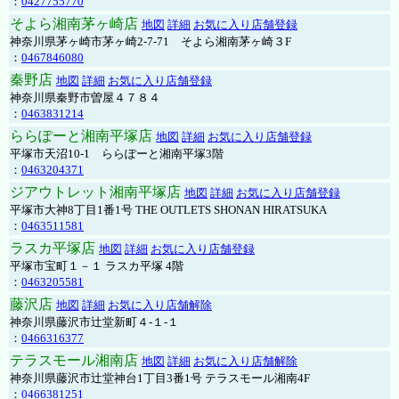
：
0427755770
そよら湘南茅ヶ崎店
地図
詳細
お気に入り店舗登録
神奈川県茅ヶ崎市茅ヶ崎2‐7‐71 そよら湘南茅ヶ崎３F
：
0467846080
秦野店
地図
詳細
お気に入り店舗登録
神奈川県秦野市曽屋４７８４
：
0463831214
ららぽーと湘南平塚店
地図
詳細
お気に入り店舗登録
平塚市天沼10-1 ららぽーと湘南平塚3階
：
0463204371
ジアウトレット湘南平塚店
地図
詳細
お気に入り店舗登録
平塚市大神8丁目1番1号 THE OUTLETS SHONAN HIRATSUKA
：
0463511581
ラスカ平塚店
地図
詳細
お気に入り店舗登録
平塚市宝町１－１ ラスカ平塚 4階
：
0463205581
藤沢店
地図
詳細
お気に入り店舗解除
神奈川県藤沢市辻堂新町４-１-１
：
0466316377
テラスモール湘南店
地図
詳細
お気に入り店舗解除
神奈川県藤沢市辻堂神台1丁目3番1号 テラスモール湘南4F
：
0466381251