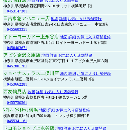
横浜岡野店
地図
詳細
お気に入り店舗登録
神奈川県横浜市西区岡野2-5-18 サミット横浜岡野1階
：
0453147301
日吉東急アベニュー店
地図
詳細
お気に入り店舗登録
神奈川県横浜市港北区日吉2-1-1日吉東急アベニュー 本館3階
：
0455603351
イトーヨーカドー上永谷店
地図
詳細
お気に入り店舗登録
神奈川県横浜市港南区丸山台1-12イトーヨーカドー上永谷3階
：
0458403671
アピタ金沢文庫店
地図
詳細
お気に入り店舗登録
神奈川県横浜市金沢区釜利谷東2丁目１-１アピタ金沢文庫３階
：
0457801261
ジョイナステラス二俣川店
地図
詳細
お気に入り店舗登録
横浜市旭区二俣川2-50-14ジョイナステラス二俣川 3階
：
0453662281
西友鶴見店
地図
詳細
お気に入り店舗登録
神奈川県横浜市鶴見区豊岡町2-1 鶴見フーガ１ 5階
：
0455750561
ｿﾌﾄﾊﾞﾝｸﾄﾚｯｻ横浜
地図
詳細
お気に入り店舗登録
横浜市港北区師岡町700番地 トレッサ横浜南棟2F
：
0455341161
ドコモショップ上永谷店
地図
詳細
お気に入り店舗登録