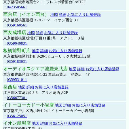
東京都稲城市若葉台2-1-1 フレスポ若葉台EAST2F
：
0423505661
西台店（イオン西台）
地図
詳細
お気に入り店舗登録
東京都板橋区蓮根３-８-１２ イオン西台３F
：
0359160561
西友成増店
地図
詳細
お気に入り店舗登録
東京都板橋区成増3丁目11番3号 アクト1 ３階
：
0359040831
板橋前野町店
地図
詳細
お気に入り店舗登録
東京都板橋区前野町3-20-1ヒューリック志村坂上2階
：
0359183031
オーディオスクエア池袋東武店
地図
詳細
お気に入り店舗登録
東京都豊島区西池袋1-1-25 東武百貨店 池袋店 4F
：
0359531011
葛西店
地図
詳細
お気に入り店舗登録
江戸川区東葛西9-3-3 アリオ葛西店2F
：
0356677301
イトーヨーカドー小岩店
地図
詳細
お気に入り店舗登録
東京都江戸川区西小岩1-24-1イトーヨーカドー小岩5階
：
0356125051
イオン船堀店
地図
詳細
お気に入り店舗登録
江戸川区船堀1丁目1-51