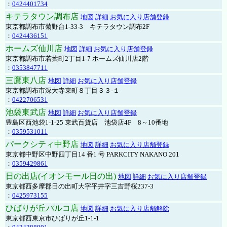
：
0424401734
キテラタウン調布店
地図
詳細
お気に入り店舗登録
東京都調布市菊野台1-33-3 キテラタウン調布2F
：
0424436151
ホームズ仙川店
地図
詳細
お気に入り店舗登録
東京都調布市若葉町2丁目1-7 ホームズ仙川店2階
：
0353847711
三鷹東八店
地図
詳細
お気に入り店舗登録
東京都調布市深大寺東町８丁目３３-１
：
0422706531
池袋東武店
地図
詳細
お気に入り店舗登録
豊島区西池袋1-1-25 東武百貨店 池袋店4F 8～10番地
：
0359531011
パークシティ中野店
地図
詳細
お気に入り店舗登録
東京都中野区中野四丁目14 番1 号 PARKCITY NAKANO 201
：
0359429861
日の出店(イオンモール日の出)
地図
詳細
お気に入り店舗登録
東京都西多摩郡日の出町大字平井字三吉野桜237-3
：
0425973155
ひばりが丘パルコ店
地図
詳細
お気に入り店舗解除
東京都西東京市ひばりが丘1-1-1