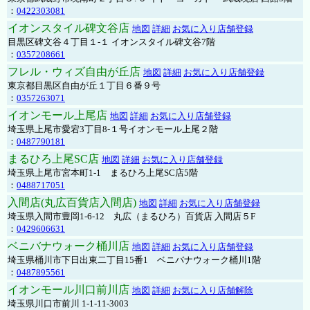
：
0422303081
イオンスタイル碑文谷店
地図
詳細
お気に入り店舗登録
目黒区碑文谷４丁目１-１ イオンスタイル碑文谷7階
：
0357208661
フレル・ウィズ自由が丘店
地図
詳細
お気に入り店舗登録
東京都目黒区自由が丘１丁目６番９号
：
0357263071
イオンモール上尾店
地図
詳細
お気に入り店舗登録
埼玉県上尾市愛宕3丁目8-１号イオンモール上尾２階
：
0487790181
まるひろ上尾SC店
地図
詳細
お気に入り店舗登録
埼玉県上尾市宮本町1-1 まるひろ上尾SC店5階
：
0488717051
入間店(丸広百貨店入間店)
地図
詳細
お気に入り店舗登録
埼玉県入間市豊岡1-6-12 丸広（まるひろ）百貨店 入間店５F
：
0429606631
ベニバナウォーク桶川店
地図
詳細
お気に入り店舗登録
埼玉県桶川市下日出東二丁目15番1 ベニバナウォーク桶川1階
：
0487895561
イオンモール川口前川店
地図
詳細
お気に入り店舗解除
埼玉県川口市前川 1-1-11-3003