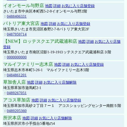
イオンモール与野店
地図
詳細
お気に入り店舗登録
さいたま市中央区本町西5-2-9イオンモール与野2階
：
0488406331
パトリア東大宮店
地図
詳細
お気に入り店舗登録
埼玉県さいたま市見沼区春野2-7-8パトリア東大宮2F
：
0487959714
【NEW】ロッテスクエア武蔵浦和店
地図
詳細
お気に入り店舗
登録
埼玉県さいたま市南区沼影1-19-19ロッテスクエア武蔵浦和店３階
：
0000000000
マルイファミリー志木店
地図
詳細
お気に入り店舗登録
埼玉県志木市本町5-26-1 マルイファミリー志木5階
：
0484861201
草加舎人店
地図
詳細
お気に入り店舗解除
埼玉県草加市遊馬町2-1
：
0489267051
アコス草加店
地図
詳細
お気に入り店舗登録
埼玉県草加市高砂２丁目７ー１ アコスショッピングセンター南館５階
：
0489205360
所沢本店
地図
詳細
お気に入り店舗解除
埼玉県所沢市小手指台5番地の4