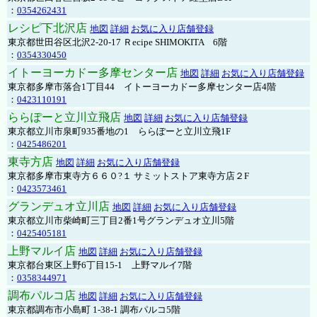
：
0354262431
レシピ下北沢店
地図
詳細
お気に入り店舗登録
東京都世田谷区北沢2-20-17 Ｒecipe SHIMOKITA 6階
：
0354330450
イトーヨーカドー多摩センター店
地図
詳細
お気に入り店舗登録
東京都多摩市落合1丁目44 イトーヨーカドー多摩センター店4階
：
0423110191
ららぽーと立川立飛店
地図
詳細
お気に入り店舗登録
東京都立川市泉町935番地の1 ららぽーと立川立飛1F
：
0425486201
東寺方店
地図
詳細
お気に入り店舗登録
東京都多摩市東寺方６６０?１ サミットストア東寺方店２F
：
0423573461
グランデュオ立川店
地図
詳細
お気に入り店舗登録
東京都立川市柴崎町三丁目2番1号グランデュオ立川5階
：
0425405181
上野マルイ店
地図
詳細
お気に入り店舗登録
東京都台東区上野6丁目15-1 上野マルイ7階
：
0358344971
調布パルコ店
地図
詳細
お気に入り店舗登録
東京都調布市小島町 1-38-1 調布パルコ5階