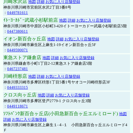
川崎水沢店
地図
詳細
お気に入り店舗登録
神奈川県川崎市宮前区水沢2丁目3番8号
：
0449781611
ｲﾄｰﾖｰｶﾄﾞｰ武蔵小杉駅前店
地図
詳細
お気に入り店舗登録
神奈川県川崎市中原区小杉町3-420イトーヨーカドー武蔵小杉駅前店5階
：
0447380611
イオン新百合ヶ丘店
地図
詳細
お気に入り店舗登録
神奈川県川崎市麻生区上麻生1-19イオン新百合ヶ丘5F
：
0449590071
東急ストア鎌倉店
地図
詳細
お気に入り店舗登録
神奈川県鎌倉市小町1丁目2-12東急ストア鎌倉店5階
：
0467237481
川崎枡形店
地図
詳細
お気に入り店舗登録
神奈川県川崎市多摩区枡形1丁目5番1号ヤオコー川崎枡形店3F
：
0449333315
クロス向ヶ丘店
地図
詳細
お気に入り店舗登録
神奈川県川崎市多摩区登戸2779-1 クロス向ヶ丘3階
：
0449118671
ｿﾌﾄﾊﾞﾝｸ新百合ヶ丘店(小田急新百合ヶ丘エルミロード)
地図
詳細
お気に入り店舗登録
神奈川県川崎市麻生区上麻生１-４-１ 小田急新百合ヶ丘エルミロード4
Ｆ