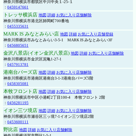
神奈川県横浜市都筑区中川中央１-25-１
：
0459147661
トレッサ横浜店
地図
詳細
お気に入り店舗解除
神奈川県横浜市港北区師岡町700番地
：
0455335631
MARK IS みなとみらい店
地図
詳細
お気に入り店舗登録
神奈川県横浜市みなとみらい3-5-1 MARK IS みなとみらい3F
：
0456805651
金沢八景店(イオン金沢八景店)
地図
詳細
お気に入り店舗解除
神奈川県横浜市金沢区泥亀1-27-1
：
0457913781
港南台バーズ店
地図
詳細
お気に入り店舗解除
神奈川県横浜市港南区港南台3-1-3港南台バーズ5階
：
0458305081
本牧フロント店
地図
詳細
お気に入り店舗解除
神奈川県横浜市中区小港町2丁目100-4 本牧フロント 2階
：
0456281195
イオン三ツ境店
地図
詳細
お気に入り店舗解除
神奈川県横浜市瀬谷区三ッ境7-1イオン三ツ境店2階
：
0453600111
野比店
地図
詳細
お気に入り店舗解除
神奈川県横須賀市野比1-5-1