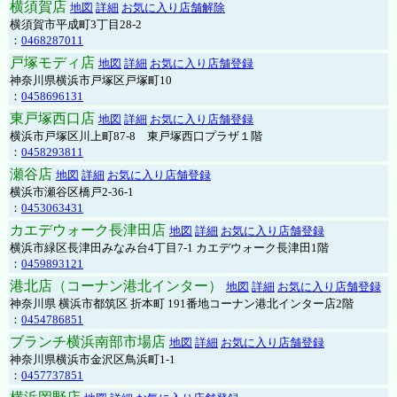
横須賀店
地図
詳細
お気に入り店舗解除
横須賀市平成町3丁目28-2
：
0468287011
戸塚モディ店
地図
詳細
お気に入り店舗登録
神奈川県横浜市戸塚区戸塚町10
：
0458696131
東戸塚西口店
地図
詳細
お気に入り店舗登録
横浜市戸塚区川上町87-8 東戸塚西口プラザ１階
：
0458293811
瀬谷店
地図
詳細
お気に入り店舗登録
横浜市瀬谷区橋戸2-36-1
：
0453063431
カエデウォーク長津田店
地図
詳細
お気に入り店舗登録
横浜市緑区長津田みなみ台4丁目7-1 カエデウォーク長津田1階
：
0459893121
港北店（コーナン港北インター）
地図
詳細
お気に入り店舗登録
神奈川県 横浜市都筑区 折本町 191番地コーナン港北インター店2階
：
0454786851
ブランチ横浜南部市場店
地図
詳細
お気に入り店舗登録
神奈川県横浜市金沢区鳥浜町1-1
：
0457737851