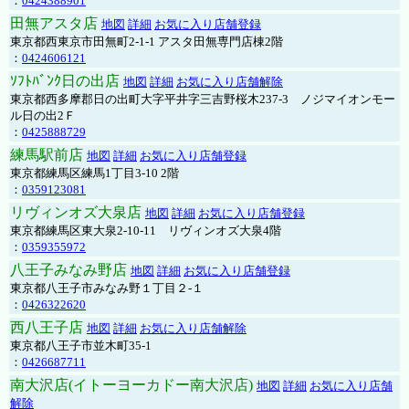
：
0424388901
田無アスタ店
地図
詳細
お気に入り店舗登録
東京都西東京市田無町2-1-1 アスタ田無専門店棟2階
：
0424606121
ｿﾌﾄﾊﾞﾝｸ日の出店
地図
詳細
お気に入り店舗解除
東京都西多摩郡日の出町大字平井字三吉野桜木237-3 ノジマイオンモー
ル日の出2Ｆ
：
0425888729
練馬駅前店
地図
詳細
お気に入り店舗登録
東京都練馬区練馬1丁目3-10 2階
：
0359123081
リヴィンオズ大泉店
地図
詳細
お気に入り店舗登録
東京都練馬区東大泉2-10-11 リヴィンオズ大泉4階
：
0359355972
八王子みなみ野店
地図
詳細
お気に入り店舗登録
東京都八王子市みなみ野１丁目２-１
：
0426322620
西八王子店
地図
詳細
お気に入り店舗解除
東京都八王子市並木町35-1
：
0426687711
南大沢店(イトーヨーカドー南大沢店)
地図
詳細
お気に入り店舗
解除