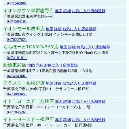
：
0471563001
イオンタウン東習志野店
地図
詳細
お気に入り店舗登録
千葉県習志野市東習志野6-7-8
：
0474564101
イオンモール成田店
地図
詳細
お気に入り店舗登録
千葉県成田市ウイング土屋24 イオンモール成田店1階
：
0476227621
ららぽーとTOKYO-BAY店
地図
詳細
お気に入り店舗解除
千葉県船橋市浜町2?2?7 ららぽーとTOKYO-BAY North Gate 3階
：
0474101011
船橋東武店
地図
詳細
お気に入り店舗登録
千葉県船橋市本町7-1-1東武百貨店船橋店3階1～3番地
：
0474243661
テラスモール松戸店
地図
詳細
お気に入り店舗登録
千葉県松戸市八ケ崎2丁目8-1 テラスモール松戸3F
：
0473093651
イトーヨーカドー八柱店
地図
詳細
お気に入り店舗登録
千葉県松戸市日暮1-15-8イトーヨーカドー八柱 3階
：
0477045261
イトーヨーカドー松戸店
地図
詳細
お気に入り店舗登録
千葉県松戸市松戸1149 イトーヨーカドー松戸店6階