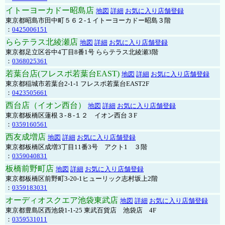
イトーヨーカドー昭島店
地図
詳細
お気に入り店舗登録
東京都昭島市田中町５６２-１イトーヨーカドー昭島３階
：
0425006151
ららテラス北綾瀬店
地図
詳細
お気に入り店舗登録
東京都足立区谷中4丁目8番1号 ららテラス北綾瀬3階
：
0368025361
若葉台店(フレスポ若葉台EAST)
地図
詳細
お気に入り店舗登録
東京都稲城市若葉台2-1-1 フレスポ若葉台EAST2F
：
0423505661
西台店（イオン西台）
地図
詳細
お気に入り店舗登録
東京都板橋区蓮根３-８-１２ イオン西台３F
：
0359160561
西友成増店
地図
詳細
お気に入り店舗登録
東京都板橋区成増3丁目11番3号 アクト1 ３階
：
0359040831
板橋前野町店
地図
詳細
お気に入り店舗登録
東京都板橋区前野町3-20-1ヒューリック志村坂上2階
：
0359183031
オーディオスクエア池袋東武店
地図
詳細
お気に入り店舗登録
東京都豊島区西池袋1-1-25 東武百貨店 池袋店 4F
：
0359531011