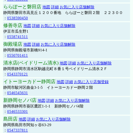
ららぽーと磐田店
地図
詳細
お気に入り店舗解除
静岡県磐田市高見丘１２００番地 ららぽーと磐田２階 ２２３００
：
0538590450
修善寺店
地図
詳細
お気に入り店舗解除
伊豆市瓜生野1
：
0558741511
御殿場店
地図
詳細
お気に入り店舗解除
静岡県御殿場市新橋914-1
：
0550701411
清水店(ベイドリーム清水)
地図
詳細
お気に入り店舗解除
静岡県静岡市清水区駒越北町８番１号ベイドリーム清水２Ｆ
：
0543370121
イトーヨーカドー静岡店
地図
詳細
お気に入り店舗登録
静岡市駿河区曲金3-1-5 イトーヨーカドー静岡２階
：
0546545631
新静岡セノバ店
地図
詳細
お気に入り店舗解除
静岡県静岡市葵区鷹匠1-1-1 新静岡セノバ4階
：
0546533301
島田店
地図
詳細
お気に入り店舗解除
静岡県島田市阿知ヶ谷63-29
：
0547337811