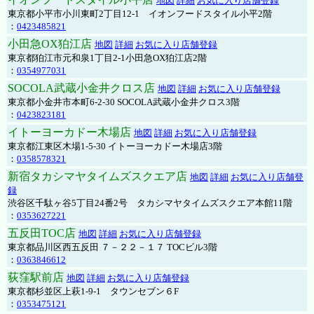
地図
詳細
お気に入り店舗登録
東京都小平市小川東町2丁目12-1 イオンフードスタイル小平2階
：
0423485821
小田急OX狛江店
地図
詳細
お気に入り店舗登録
東京都狛江市元和泉1丁目2-1小田急OX狛江店2階
：
0354977031
SOCOLA武蔵小金井クロス店
地図
詳細
お気に入り店舗登録
東京都小金井市本町6-2-30 SOCOLA武蔵小金井クロス3階
：
0423823181
イトーヨーカドー木場店
地図
詳細
お気に入り店舗登録
東京都江東区木場1-5-30 イトーヨーカドー木場店3階
：
0358578321
新宿タカシマヤタイムズスクエア店
地図
詳細
お気に入り店舗登
録
渋谷区千駄ヶ谷5丁目24番2号 タカシマヤタイムズスクエア本館11階
：
0353627221
五反田TOC店
地図
詳細
お気に入り店舗登録
東京都品川区西五反田 ７－２２－１７ TOCビル3階
：
0363846612
荻窪駅前店
地図
詳細
お気に入り店舗登録
東京都杉並区上萩1-9-1 タウンセブン６F
：
0353475121