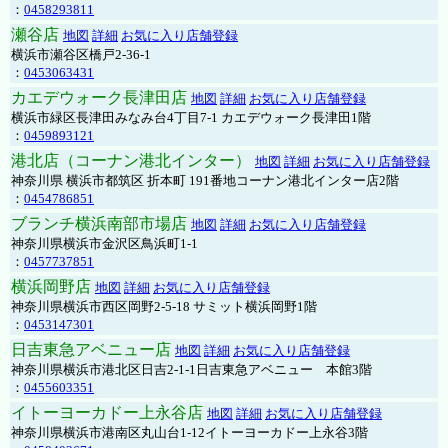
：
0458293811
瀬谷店
地図
詳細
お気に入り店舗登録
横浜市瀬谷区橋戸2-36-1
：
0453063431
カエデウォーク長津田店
地図
詳細
お気に入り店舗登録
横浜市緑区長津田みなみ台4丁目7-1 カエデウォーク長津田1階
：
0459893121
港北店（コーナン港北インター）
地図
詳細
お気に入り店舗登録
神奈川県 横浜市都筑区 折本町 191番地コーナン港北インター店2階
：
0454786851
ブランチ横浜南部市場店
地図
詳細
お気に入り店舗登録
神奈川県横浜市金沢区鳥浜町1-1
：
0457737851
横浜岡野店
地図
詳細
お気に入り店舗登録
神奈川県横浜市西区岡野2-5-18 サミット横浜岡野1階
：
0453147301
日吉東急アベニュー店
地図
詳細
お気に入り店舗登録
神奈川県横浜市港北区日吉2-1-1日吉東急アベニュー 本館3階
：
0455603351
イトーヨーカドー上永谷店
地図
詳細
お気に入り店舗登録
神奈川県横浜市港南区丸山台1-12イトーヨーカドー上永谷3階