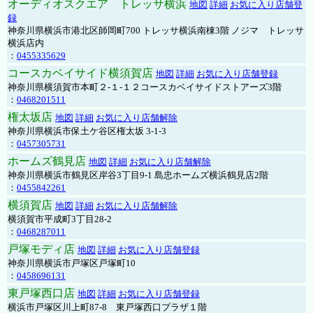
オーディオスクエア トレッサ横浜
地図
詳細
お気に入り店舗登
録
神奈川県横浜市港北区師岡町700 トレッサ横浜南棟3階 ノジマ トレッサ
横浜店内
：
0455335629
コースカベイサイド横須賀店
地図
詳細
お気に入り店舗登録
神奈川県横須賀市本町２-１-１２コースカベイサイドストアーズ3階
：
0468201511
権太坂店
地図
詳細
お気に入り店舗解除
神奈川県横浜市保土ケ谷区権太坂 3-1-3
：
0457305731
ホームズ鶴見店
地図
詳細
お気に入り店舗解除
神奈川県横浜市鶴見区岸谷3丁目9-1 島忠ホームズ横浜鶴見店2階
：
0455842261
横須賀店
地図
詳細
お気に入り店舗解除
横須賀市平成町3丁目28-2
：
0468287011
戸塚モディ店
地図
詳細
お気に入り店舗登録
神奈川県横浜市戸塚区戸塚町10
：
0458696131
東戸塚西口店
地図
詳細
お気に入り店舗登録
横浜市戸塚区川上町87-8 東戸塚西口プラザ１階