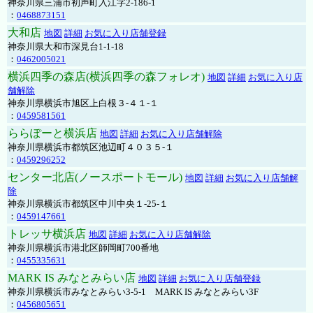
神奈川県三浦市初声町入江字2-186-1
：
0468873151
大和店
地図
詳細
お気に入り店舗登録
神奈川県大和市深見台1-1-18
：
0462005021
横浜四季の森店(横浜四季の森フォレオ)
地図
詳細
お気に入り店
舗解除
神奈川県横浜市旭区上白根３-４１-１
：
0459581561
ららぽーと横浜店
地図
詳細
お気に入り店舗解除
神奈川県横浜市都筑区池辺町４０３５-１
：
0459296252
センター北店(ノースポートモール)
地図
詳細
お気に入り店舗解
除
神奈川県横浜市都筑区中川中央１-25-１
：
0459147661
トレッサ横浜店
地図
詳細
お気に入り店舗解除
神奈川県横浜市港北区師岡町700番地
：
0455335631
MARK IS みなとみらい店
地図
詳細
お気に入り店舗登録
神奈川県横浜市みなとみらい3-5-1 MARK IS みなとみらい3F
：
0456805651