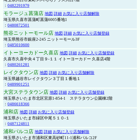
：
0482291979
モラージュ菖蒲店
地図
詳細
お気に入り店舗解除
埼玉県久喜市菖蒲町菖蒲6005番地1
：
0480872501
熊谷ニットーモール店
地図
詳細
お気に入り店舗登録
埼玉県熊谷市銀座2-245 ニットーモール3F
：
0485010600
イトーヨーカドー久喜店
地図
詳細
お気に入り店舗登録
久喜市久喜中央４丁目９-１１ イトーヨーカドー 久喜店4階
：
0480261281
レイクタウン店
地図
詳細
お気に入り店舗解除
埼玉県越谷市レイクタウン３丁目１番地１
：
0489901251
大宮ステラタウン店
地図
詳細
お気に入り店舗登録
埼玉県さいたま市北区宮原1-854-1 ステラタウン公園棟2階
：
0486618366
浦和店
地図
詳細
お気に入り店舗登録
埼玉県さいたま市緑区中尾５１０-１
：
0487124811
浦和パルコ店
地図
詳細
お気に入り店舗解除
埼玉県さいたま市浦和区東高砂町11-1浦和パルコ2F