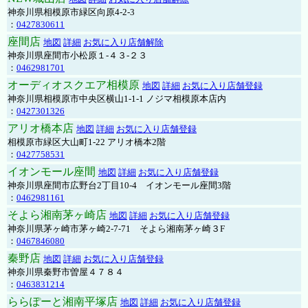
神奈川県相模原市緑区向原4-2-3
：
0427830611
座間店
地図
詳細
お気に入り店舗解除
神奈川県座間市小松原１-４３-２３
：
0462981701
オーディオスクエア相模原
地図
詳細
お気に入り店舗登録
神奈川県相模原市中央区横山1-1-1 ノジマ相模原本店内
：
0427301326
アリオ橋本店
地図
詳細
お気に入り店舗登録
相模原市緑区大山町1-22 アリオ橋本2階
：
0427758531
イオンモール座間
地図
詳細
お気に入り店舗登録
神奈川県座間市広野台2丁目10-4 イオンモール座間3階
：
0462981161
そよら湘南茅ヶ崎店
地図
詳細
お気に入り店舗登録
神奈川県茅ヶ崎市茅ヶ崎2‐7‐71 そよら湘南茅ヶ崎３F
：
0467846080
秦野店
地図
詳細
お気に入り店舗登録
神奈川県秦野市曽屋４７８４
：
0463831214
ららぽーと湘南平塚店
地図
詳細
お気に入り店舗登録