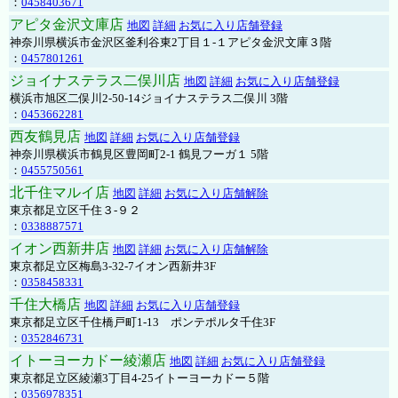
：
0458403671
アピタ金沢文庫店
地図
詳細
お気に入り店舗登録
神奈川県横浜市金沢区釜利谷東2丁目１-１アピタ金沢文庫３階
：
0457801261
ジョイナステラス二俣川店
地図
詳細
お気に入り店舗登録
横浜市旭区二俣川2-50-14ジョイナステラス二俣川 3階
：
0453662281
西友鶴見店
地図
詳細
お気に入り店舗登録
神奈川県横浜市鶴見区豊岡町2-1 鶴見フーガ１ 5階
：
0455750561
北千住マルイ店
地図
詳細
お気に入り店舗解除
東京都足立区千住３-９２
：
0338887571
イオン西新井店
地図
詳細
お気に入り店舗解除
東京都足立区梅島3-32-7イオン西新井3F
：
0358458331
千住大橋店
地図
詳細
お気に入り店舗登録
東京都足立区千住橋戸町1-13 ポンテポルタ千住3F
：
0352846731
イトーヨーカドー綾瀬店
地図
詳細
お気に入り店舗登録
東京都足立区綾瀬3丁目4-25イトーヨーカドー５階
：
0356978351