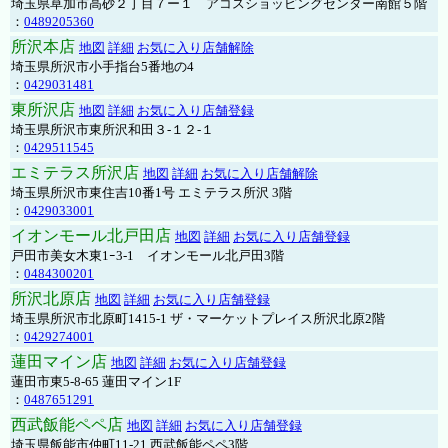
埼玉県草加市高砂２丁目７ー１ アコスショッピングセンター南館５階
：
0489205360
所沢本店
地図
詳細
お気に入り店舗解除
埼玉県所沢市小手指台5番地の4
：
0429031481
東所沢店
地図
詳細
お気に入り店舗登録
埼玉県所沢市東所沢和田３-１２-１
：
0429511545
エミテラス所沢店
地図
詳細
お気に入り店舗解除
埼玉県所沢市東住吉10番1号 エミテラス所沢 3階
：
0429033001
イオンモール北戸田店
地図
詳細
お気に入り店舗登録
戸田市美女木東1ｰ3‐1 イオンモール北戸田3階
：
0484300201
所沢北原店
地図
詳細
お気に入り店舗登録
埼玉県所沢市北原町1415-1 ザ・マーケットプレイス所沢北原2階
：
0429274001
蓮田マイン店
地図
詳細
お気に入り店舗登録
蓮田市東5-8-65 蓮田マイン1F
：
0487651291
西武飯能ペペ店
地図
詳細
お気に入り店舗登録
埼玉県飯能市仲町11-21 西武飯能ペペ3階