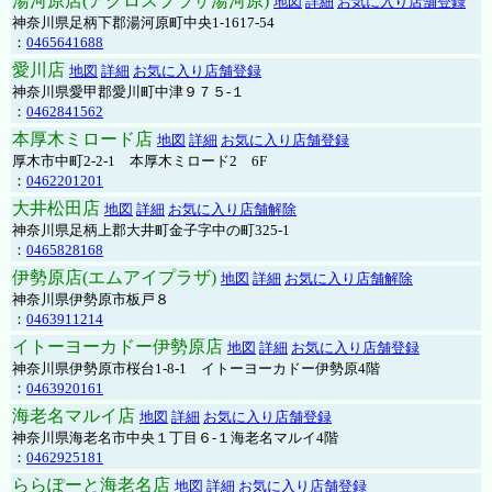
湯河原店(アクロスプラザ湯河原)
地図
詳細
お気に入り店舗登録
神奈川県足柄下郡湯河原町中央1-1617-54
：
0465641688
愛川店
地図
詳細
お気に入り店舗登録
神奈川県愛甲郡愛川町中津９７５-１
：
0462841562
本厚木ミロード店
地図
詳細
お気に入り店舗登録
厚木市中町2-2-1 本厚木ミロード2 6F
：
0462201201
大井松田店
地図
詳細
お気に入り店舗解除
神奈川県足柄上郡大井町金子字中の町325-1
：
0465828168
伊勢原店(エムアイプラザ)
地図
詳細
お気に入り店舗解除
神奈川県伊勢原市板戸８
：
0463911214
イトーヨーカドー伊勢原店
地図
詳細
お気に入り店舗登録
神奈川県伊勢原市桜台1-8-1 イトーヨーカドー伊勢原4階
：
0463920161
海老名マルイ店
地図
詳細
お気に入り店舗登録
神奈川県海老名市中央１丁目６-１海老名マルイ4階
：
0462925181
ららぽーと海老名店
地図
詳細
お気に入り店舗登録