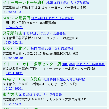
イトーヨーカドー曳舟店
地図
詳細
お気に入り店舗解除
東京都墨田区京島１丁目２-１イトーヨーカドー曳舟店４階
：
0356551051
SOCOLA用賀店
地図
詳細
お気に入り店舗登録
世田谷区上用賀6-6-6 SOCOLA用賀3階
：
0354265021
経堂駅前店
地図
詳細
お気に入り店舗登録
東京都世田谷区宮坂2-19-5ピーコックストア経堂店B1F
：
0354262431
レシピ下北沢店
地図
詳細
お気に入り店舗登録
東京都世田谷区北沢2-20-17 Ｒecipe SHIMOKITA 6階
：
0354330450
イトーヨーカドー多摩センター店
地図
詳細
お気に入り店舗登録
東京都多摩市落合1丁目44 イトーヨーカドー多摩センター店4階
：
0423110191
ららぽーと立川立飛店
地図
詳細
お気に入り店舗登録
東京都立川市泉町935番地の1 ららぽーと立川立飛1F
：
0425486201
東寺方店
地図
詳細
お気に入り店舗登録
東京都多摩市東寺方６６０?１ サミットストア東寺方店２F
：
0423573461