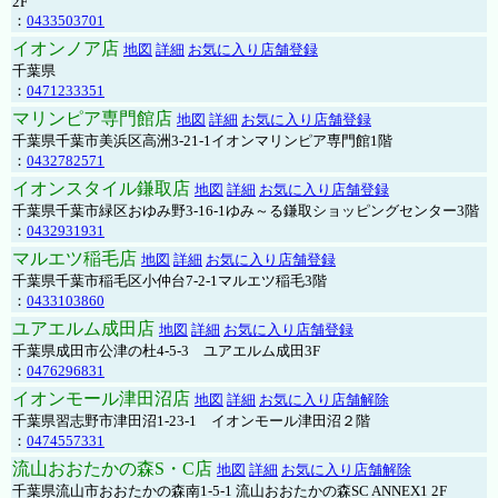
2F
：
0433503701
イオンノア店
地図
詳細
お気に入り店舗登録
千葉県
：
0471233351
マリンピア専門館店
地図
詳細
お気に入り店舗登録
千葉県千葉市美浜区高洲3-21-1イオンマリンピア専門館1階
：
0432782571
イオンスタイル鎌取店
地図
詳細
お気に入り店舗登録
千葉県千葉市緑区おゆみ野3-16-1ゆみ～る鎌取ショッピングセンター3階
：
0432931931
マルエツ稲毛店
地図
詳細
お気に入り店舗登録
千葉県千葉市稲毛区小仲台7-2-1マルエツ稲毛3階
：
0433103860
ユアエルム成田店
地図
詳細
お気に入り店舗登録
千葉県成田市公津の杜4-5-3 ユアエルム成田3F
：
0476296831
イオンモール津田沼店
地図
詳細
お気に入り店舗解除
千葉県習志野市津田沼1-23-1 イオンモール津田沼２階
：
0474557331
流山おおたかの森S・C店
地図
詳細
お気に入り店舗解除
千葉県流山市おおたかの森南1-5-1 流山おおたかの森SC ANNEX1 2F