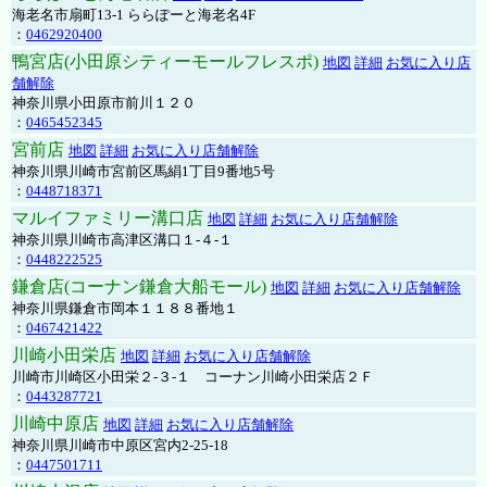
海老名市扇町13-1 ららぽーと海老名4F
：
0462920400
鴨宮店(小田原シティーモールフレスポ)
地図
詳細
お気に入り店
舗解除
神奈川県小田原市前川１２０
：
0465452345
宮前店
地図
詳細
お気に入り店舗解除
神奈川県川崎市宮前区馬絹1丁目9番地5号
：
0448718371
マルイファミリー溝口店
地図
詳細
お気に入り店舗解除
神奈川県川崎市高津区溝口１-４-１
：
0448222525
鎌倉店(コーナン鎌倉大船モール)
地図
詳細
お気に入り店舗解除
神奈川県鎌倉市岡本１１８８番地１
：
0467421422
川崎小田栄店
地図
詳細
お気に入り店舗解除
川崎市川崎区小田栄２‐３‐１ コーナン川崎小田栄店２Ｆ
：
0443287721
川崎中原店
地図
詳細
お気に入り店舗解除
神奈川県川崎市中原区宮内2-25-18
：
0447501711