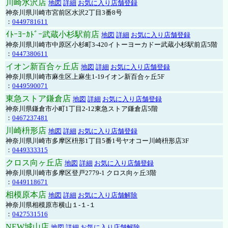
川崎水沢店
地図
詳細
お気に入り店舗登録
神奈川県川崎市宮前区水沢2丁目3番8号
：
0449781611
ｲﾄｰﾖｰｶﾄﾞｰ武蔵小杉駅前店
地図
詳細
お気に入り店舗登録
神奈川県川崎市中原区小杉町3-420イトーヨーカドー武蔵小杉駅前店5階
：
0447380611
イオン新百合ヶ丘店
地図
詳細
お気に入り店舗登録
神奈川県川崎市麻生区上麻生1-19イオン新百合ヶ丘5F
：
0449590071
東急ストア鎌倉店
地図
詳細
お気に入り店舗登録
神奈川県鎌倉市小町1丁目2-12東急ストア鎌倉店5階
：
0467237481
川崎枡形店
地図
詳細
お気に入り店舗登録
神奈川県川崎市多摩区枡形1丁目5番1号ヤオコー川崎枡形店3F
：
0449333315
クロス向ヶ丘店
地図
詳細
お気に入り店舗登録
神奈川県川崎市多摩区登戸2779-1 クロス向ヶ丘3階
：
0449118671
相模原本店
地図
詳細
お気に入り店舗解除
神奈川県相模原市横山１-１-１
：
0427531516
NEW城山店
地図
詳細
お気に入り店舗解除