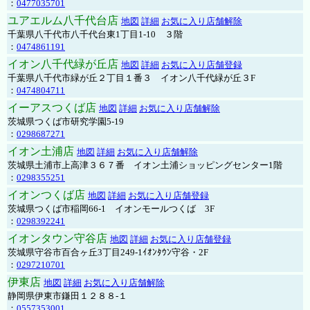
：
0477035701
ユアエルム八千代台店
地図
詳細
お気に入り店舗解除
千葉県八千代市八千代台東1丁目1-10 ３階
：
0474861191
イオン八千代緑が丘店
地図
詳細
お気に入り店舗登録
千葉県八千代市緑が丘２丁目１番３ イオン八千代緑が丘３F
：
0474804711
イーアスつくば店
地図
詳細
お気に入り店舗解除
茨城県つくば市研究学園5-19
：
0298687271
イオン土浦店
地図
詳細
お気に入り店舗解除
茨城県土浦市上高津３６７番 イオン土浦ショッピングセンター1階
：
0298355251
イオンつくば店
地図
詳細
お気に入り店舗登録
茨城県つくば市稲岡66-1 イオンモールつくば 3F
：
0298392241
イオンタウン守谷店
地図
詳細
お気に入り店舗登録
茨城県守谷市百合ヶ丘3丁目249-1ｲｵﾝﾀｳﾝ守谷・2F
：
0297210701
伊東店
地図
詳細
お気に入り店舗解除
静岡県伊東市鎌田１２８８-１
：
0557353001