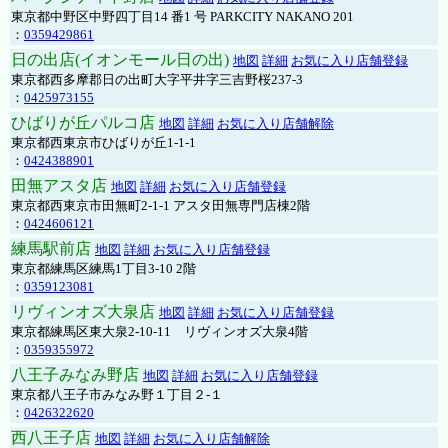
東京都中野区中野四丁目14 番1 号 PARKCITY NAKANO 201
：
0359429861
日の出店(イオンモール日の出)
地図
詳細
お気に入り店舗登録
東京都西多摩郡日の出町大字平井字三吉野桜237-3
：
0425973155
ひばりが丘パルコ店
地図
詳細
お気に入り店舗解除
東京都西東京市ひばりが丘1-1-1
：
0424388901
田無アスタ店
地図
詳細
お気に入り店舗登録
東京都西東京市田無町2-1-1 アスタ田無専門店棟2階
：
0424606121
練馬駅前店
地図
詳細
お気に入り店舗登録
東京都練馬区練馬1丁目3-10 2階
：
0359123081
リヴィンオズ大泉店
地図
詳細
お気に入り店舗登録
東京都練馬区東大泉2-10-11 リヴィンオズ大泉4階
：
0359355972
八王子みなみ野店
地図
詳細
お気に入り店舗登録
東京都八王子市みなみ野１丁目２-１
：
0426322620
西八王子店
地図
詳細
お気に入り店舗解除