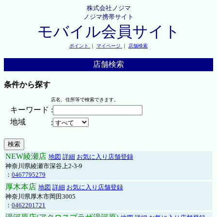
株式会社ノジマ
ノジマ携帯サイト
モバイル会員サイト
ポイント
｜
マイページ
｜
店舗検索
店舗検索
条件から探す
店名、住所等で検索できます。
キーワード
:
地域
:
NEW綾瀬店
地図
詳細
お気に入り店舗登録
神奈川県綾瀬市深谷上2-3-9
：
0467795279
厚木本店
地図
詳細
お気に入り店舗登録
神奈川県厚木市岡田3005
：
0462201721