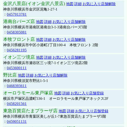
金沢八景店(イオン金沢八景店)
地図
詳細
お気に入り店舗解除
神奈川県横浜市金沢区泥亀1-27-1
：
0457913781
港南台バーズ店
地図
詳細
お気に入り店舗解除
神奈川県横浜市港南区港南台3-1-3港南台バーズ5階
：
0458305081
本牧フロント店
地図
詳細
お気に入り店舗解除
神奈川県横浜市中区小港町2丁目100-4 本牧フロント 2階
：
0456281195
イオン三ツ境店
地図
詳細
お気に入り店舗解除
神奈川県横浜市瀬谷区三ッ境7-1イオン三ツ境店2階
：
0453600111
野比店
地図
詳細
お気に入り店舗解除
神奈川県横須賀市野比1-5-1
：
0468393611
オーロラモール東戸塚店
地図
詳細
お気に入り店舗登録
横浜市戸塚区品濃町536-1 オーロラモール東戸塚アネックス2F
：
0458201561
東急百貨店たまプラーザ店
地図
詳細
お気に入り店舗登録
神奈川県横浜市青葉区美しが丘1-7東急百貨店たまプラーザ5階
：
0459051131