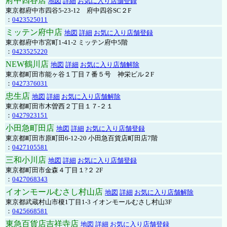
府中四谷店
地図
詳細
お気に入り店舗登録
東京都府中市四谷5-23-12 府中四谷SC２F
：
0423525011
ミッテン府中店
地図
詳細
お気に入り店舗登録
東京都府中市宮町1-41-2 ミッテン府中5階
：
0423525220
NEW鶴川店
地図
詳細
お気に入り店舗解除
東京都町田市能ヶ谷１丁目７番５号 神栄ビル２F
：
0427376031
忠生店
地図
詳細
お気に入り店舗解除
東京都町田市木曽西２丁目１７-２１
：
0427923151
小田急町田店
地図
詳細
お気に入り店舗登録
東京都町田市原町田6-12-20 小田急百貨店町田店7階
：
0427105581
三和小川店
地図
詳細
お気に入り店舗登録
東京都町田市金森４丁目１?２ 2F
：
0427068343
イオンモールむさし村山店
地図
詳細
お気に入り店舗解除
東京都武蔵村山市榎1丁目1-3 イオンモールむさし村山3F
：
0425668581
東急百貨店吉祥寺店
地図
詳細
お気に入り店舗登録