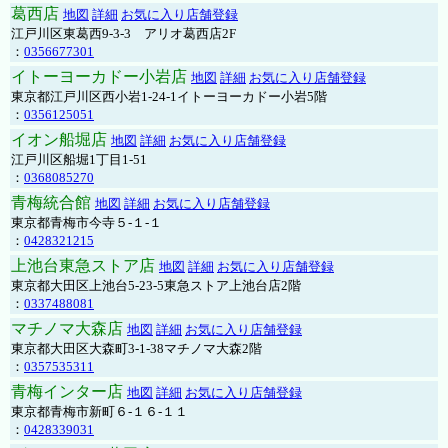
葛西店
地図
詳細
お気に入り店舗登録
江戸川区東葛西9-3-3 アリオ葛西店2F
：
0356677301
イトーヨーカドー小岩店
地図
詳細
お気に入り店舗登録
東京都江戸川区西小岩1-24-1イトーヨーカドー小岩5階
：
0356125051
イオン船堀店
地図
詳細
お気に入り店舗登録
江戸川区船堀1丁目1-51
：
0368085270
青梅統合館
地図
詳細
お気に入り店舗登録
東京都青梅市今寺５-１-１
：
0428321215
上池台東急ストア店
地図
詳細
お気に入り店舗登録
東京都大田区上池台5-23-5東急ストア上池台店2階
：
0337488081
マチノマ大森店
地図
詳細
お気に入り店舗登録
東京都大田区大森町3-1-38マチノマ大森2階
：
0357535311
青梅インター店
地図
詳細
お気に入り店舗登録
東京都青梅市新町６-１６-１１
：
0428339031