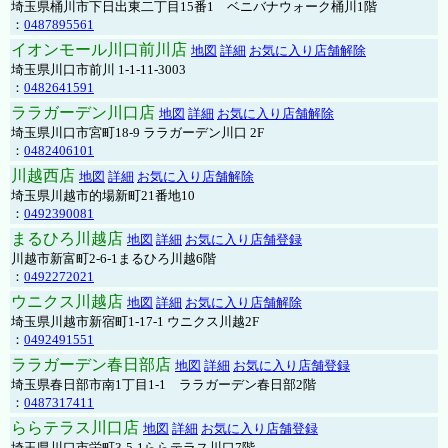
埼玉県桶川市下日出東二丁目15番1 ベニバナウォーク桶川1階
：
0487895561
イオンモール川口前川店
地図
詳細
お気に入り店舗解除
埼玉県川口市前川 1-1-11-3003
：
0482641591
ララガーデン川口店
地図
詳細
お気に入り店舗解除
埼玉県川口市宮町18-9 ララガーデン川口 2F
：
0482406101
川越西店
地図
詳細
お気に入り店舗解除
埼玉県川越市的場新町21番地10
：
0492390081
まるひろ川越店
地図
詳細
お気に入り店舗登録
川越市新富町2-6-1まるひろ川越6階
：
0492272021
ウニクス川越店
地図
詳細
お気に入り店舗解除
埼玉県川越市新宿町1-17-1 ウニクス川越2F
：
0492491551
ララガーデン春日部店
地図
詳細
お気に入り店舗登録
埼玉県春日部市南1丁目1-1 ララガーデン春日部2階
：
0487317411
ららテラス川口店
地図
詳細
お気に入り店舗登録
埼玉県川口市栄町3-5-1ららテラス川口7階