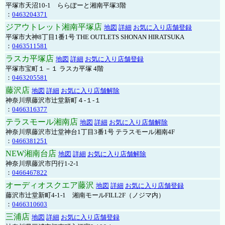
平塚市天沼10-1 ららぽーと湘南平塚3階
：
0463204371
ジアウトレット湘南平塚店
地図
詳細
お気に入り店舗登録
平塚市大神8丁目1番1号 THE OUTLETS SHONAN HIRATSUKA
：
0463511581
ラスカ平塚店
地図
詳細
お気に入り店舗登録
平塚市宝町１－１ ラスカ平塚 4階
：
0463205581
藤沢店
地図
詳細
お気に入り店舗解除
神奈川県藤沢市辻堂新町４-１-１
：
0466316377
テラスモール湘南店
地図
詳細
お気に入り店舗解除
神奈川県藤沢市辻堂神台1丁目3番1号 テラスモール湘南4F
：
0466381251
NEW湘南台店
地図
詳細
お気に入り店舗解除
神奈川県藤沢市円行1-2-1
：
0466467822
オーディオスクエア藤沢
地図
詳細
お気に入り店舗登録
藤沢市辻堂新町4-1-1 湘南モールFILL2F（ノジマ内）
：
0466310603
三浦店
地図
詳細
お気に入り店舗登録