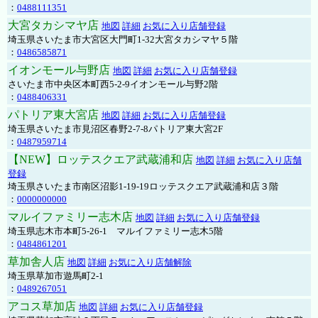
：
0488111351
大宮タカシマヤ店
地図
詳細
お気に入り店舗登録
埼玉県さいたま市大宮区大門町1-32大宮タカシマヤ５階
：
0486585871
イオンモール与野店
地図
詳細
お気に入り店舗登録
さいたま市中央区本町西5-2-9イオンモール与野2階
：
0488406331
パトリア東大宮店
地図
詳細
お気に入り店舗登録
埼玉県さいたま市見沼区春野2-7-8パトリア東大宮2F
：
0487959714
【NEW】ロッテスクエア武蔵浦和店
地図
詳細
お気に入り店舗
登録
埼玉県さいたま市南区沼影1-19-19ロッテスクエア武蔵浦和店３階
：
0000000000
マルイファミリー志木店
地図
詳細
お気に入り店舗登録
埼玉県志木市本町5-26-1 マルイファミリー志木5階
：
0484861201
草加舎人店
地図
詳細
お気に入り店舗解除
埼玉県草加市遊馬町2-1
：
0489267051
アコス草加店
地図
詳細
お気に入り店舗登録