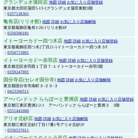
グランデュオ蒲田店
地図
詳細
お気に入り店舗登録
東京都大田区蒲田5-13-1グランデュオ蒲田東館3階
：
0357138301
亀有店(リリオ館)
地図
詳細
お気に入り店舗解除
東京都葛飾区亀有3-26-1リリオ館4F
：
0356506181
イトーヨーカドー四つ木店
地図
詳細
お気に入り店舗登録
東京都葛飾区四つ木2丁目21-1イトーヨーカドー四つ木３F
：
0356715901
イトーヨーカドー赤羽店
地図
詳細
お気に入り店舗登録
東京都北区赤羽西１丁目７-１イトーヨーカドー赤羽5階
：
0359247691
国分寺店(セレオ国分寺)
地図
詳細
お気に入り店舗解除
東京都国分寺市南町３-２０-３
：
0423266511
アーバンドック ららぽーと豊洲店
地図
詳細
お気に入り店舗登録
東京都江東区豊洲2-2-1 アーバンドック ららぽーと豊洲３ 3階
：
0351441660
アリオ北砂店
地図
詳細
お気に入り店舗解除
東京都江東区北砂2丁目17番1号アリオ北砂2F
：
0356537611
イオンフードスタイル小平店