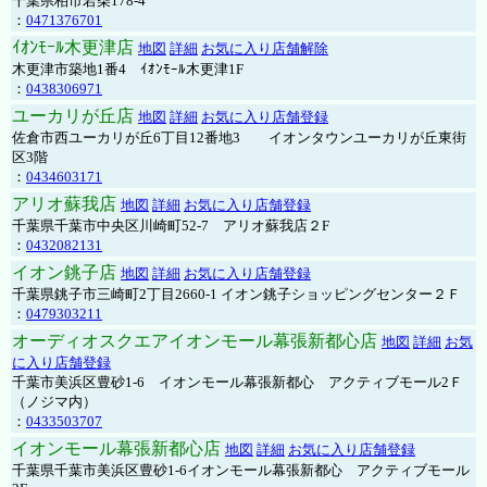
千葉県柏市若柴178-4
：
0471376701
ｲｵﾝﾓｰﾙ木更津店
地図
詳細
お気に入り店舗解除
木更津市築地1番4 ｲｵﾝﾓｰﾙ木更津1F
：
0438306971
ユーカリが丘店
地図
詳細
お気に入り店舗登録
佐倉市西ユーカリが丘6丁目12番地3 イオンタウンユーカリが丘東街
区3階
：
0434603171
アリオ蘇我店
地図
詳細
お気に入り店舗登録
千葉県千葉市中央区川崎町52-7 アリオ蘇我店２F
：
0432082131
イオン銚子店
地図
詳細
お気に入り店舗登録
千葉県銚子市三崎町2丁目2660-1 イオン銚子ショッピングセンター２Ｆ
：
0479303211
オーディオスクエアイオンモール幕張新都心店
地図
詳細
お気
に入り店舗登録
千葉市美浜区豊砂1-6 イオンモール幕張新都心 アクティブモール2Ｆ
（ノジマ内）
：
0433503707
イオンモール幕張新都心店
地図
詳細
お気に入り店舗登録
千葉県千葉市美浜区豊砂1-6イオンモール幕張新都心 アクティブモール