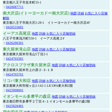
東京都八王子市並木町35-1
：
0426687711
南大沢店(イトーヨーカドー南大沢店)
地図
詳細
お気に入り店舗
解除
東京都八王子市南大沢2-28-1 イトーヨーカドー南大沢店4F
：
0426533681
イーアス高尾店
地図
詳細
お気に入り店舗登録
八王子市東浅川町550-1 イーアス高尾２F
：
0426290301
東久留米滝山店
地図
詳細
お気に入り店舗登録
東京都東久留米市滝山5丁目2-1
：
0424703581
アクロスプラザ東久留米店
地図
詳細
お気に入り店舗登録
東京都東久留米市上の原２-３-１８
：
0424705701
リコパ東大和店
地図
詳細
お気に入り店舗登録
東京都東大和市桜ヶ丘2-142-1 LICOPA東大和2階
：
0425908601
イオンモール多摩平の森店
地図
詳細
お気に入り店舗登録
東京都日野市多摩平２丁目４-１イオンモール多摩平の森2階
：
0425826481