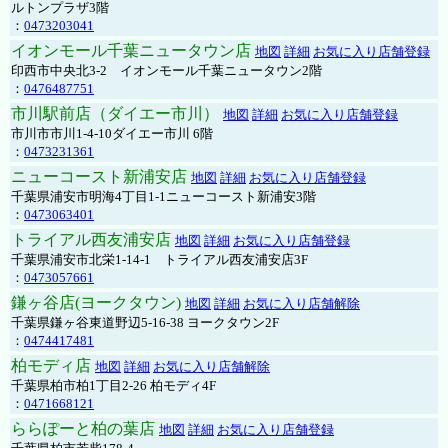
ルトンプラザ3階
：
0473203041
イオンモール千葉ニュータウン店
地図
詳細
お気に入り店舗登録
印西市中央北3-2 イオンモール千葉ニュータウン2階
：
0476487751
市川駅前店（ダイエー市川）
地図
詳細
お気に入り店舗登録
市川市市川1-4-10ダイエー市川 6階
：
0473231361
ニューコースト新浦安店
地図
詳細
お気に入り店舗登録
千葉県浦安市明海4丁目1-1ニューコースト新浦安3階
：
0473063401
トライアル西友浦安店
地図
詳細
お気に入り店舗登録
千葉県浦安市北栄1-14-1 トライアル西友浦安店3F
：
0473057661
鎌ヶ谷店(ヨークタウン)
地図
詳細
お気に入り店舗解除
千葉県鎌ヶ谷東道野辺5-16-38 ヨークタウン2F
：
0474417481
柏モディ店
地図
詳細
お気に入り店舗解除
千葉県柏市柏1丁目2-26 柏モディ4F
：
0471668121
ららぽーと柏の葉店
地図
詳細
お気に入り店舗登録