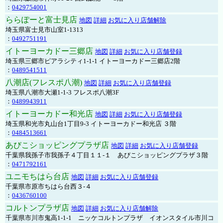
：
0429754001
ららぽーと富士見店
地図
詳細
お気に入り店舗解除
埼玉県富士見市山室1-1313
：
0492751191
イトーヨーカドー三郷店
地図
詳細
お気に入り店舗登録
埼玉県三郷市ピアラシティ1-1-1 イトーヨーカドー三郷店2階
：
0489541511
八潮店(フレスポ八潮)
地図
詳細
お気に入り店舗登録
埼玉県八潮市大瀬1-1-3 フレスポ八潮3F
：
0489943911
イトーヨーカドー和光店
地図
詳細
お気に入り店舗登録
埼玉県和光市丸山台1丁目9-3 イトーヨーカドー和光店 ３階
：
0484513661
あびこショッピングプラザ店
地図
詳細
お気に入り店舗登録
千葉県我孫子市我孫子４丁目１１-１ あびこショッピングプラザ３階
：
0471792161
ユニモちはら台店
地図
詳細
お気に入り店舗登録
千葉県市原市ちはら台西３-４
：
0436760100
コルトンプラザ店
地図
詳細
お気に入り店舗解除
千葉県市川市鬼高1-1-1 ニッケコルトンプラザ イオンスタイル市川コ