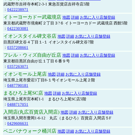
武蔵野市吉祥寺本町2-3-1 東急百貨店吉祥寺店5階
：
0422238971
イトーヨーカドー武蔵境店
地図
詳細
お気に入り店舗登録
東京都武蔵野市境南町２丁目３?６ イトーヨーカドー 武蔵境店 西館5階
：
0422303081
イオンスタイル碑文谷店
地図
詳細
お気に入り店舗登録
目黒区碑文谷４丁目１-１ イオンスタイル碑文谷7階
：
0357208661
フレル・ウィズ自由が丘店
地図
詳細
お気に入り店舗登録
東京都目黒区自由が丘１丁目６番９号
：
0357263071
イオンモール上尾店
地図
詳細
お気に入り店舗登録
埼玉県上尾市愛宕3丁目8-１号イオンモール上尾２階
：
0487790181
まるひろ上尾SC店
地図
詳細
お気に入り店舗登録
埼玉県上尾市宮本町1-1 まるひろ上尾SC店5階
：
0488717051
入間店(丸広百貨店入間店)
地図
詳細
お気に入り店舗登録
埼玉県入間市豊岡1-6-12 丸広（まるひろ）百貨店 入間店５F
：
0429606631
ベニバナウォーク桶川店
地図
詳細
お気に入り店舗登録