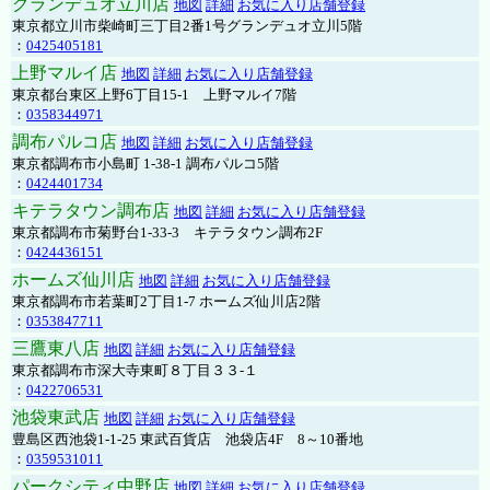
グランデュオ立川店
地図
詳細
お気に入り店舗登録
東京都立川市柴崎町三丁目2番1号グランデュオ立川5階
：
0425405181
上野マルイ店
地図
詳細
お気に入り店舗登録
東京都台東区上野6丁目15-1 上野マルイ7階
：
0358344971
調布パルコ店
地図
詳細
お気に入り店舗登録
東京都調布市小島町 1-38-1 調布パルコ5階
：
0424401734
キテラタウン調布店
地図
詳細
お気に入り店舗登録
東京都調布市菊野台1-33-3 キテラタウン調布2F
：
0424436151
ホームズ仙川店
地図
詳細
お気に入り店舗登録
東京都調布市若葉町2丁目1-7 ホームズ仙川店2階
：
0353847711
三鷹東八店
地図
詳細
お気に入り店舗登録
東京都調布市深大寺東町８丁目３３-１
：
0422706531
池袋東武店
地図
詳細
お気に入り店舗登録
豊島区西池袋1-1-25 東武百貨店 池袋店4F 8～10番地
：
0359531011
パークシティ中野店
地図
詳細
お気に入り店舗登録