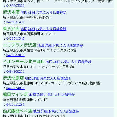
埼玉県草加市高砂２丁目７ー１ アコスショッピングセンター南館５階
：
0489205360
所沢本店
地図
詳細
お気に入り店舗解除
埼玉県所沢市小手指台5番地の4
：
0429031481
東所沢店
地図
詳細
お気に入り店舗登録
埼玉県所沢市東所沢和田３-１２-１
：
0429511545
エミテラス所沢店
地図
詳細
お気に入り店舗解除
埼玉県所沢市東住吉10番1号 エミテラス所沢 3階
：
0429033001
イオンモール北戸田店
地図
詳細
お気に入り店舗登録
戸田市美女木東1ｰ3‐1 イオンモール北戸田3階
：
0484300201
所沢北原店
地図
詳細
お気に入り店舗登録
埼玉県所沢市北原町1415-1 ザ・マーケットプレイス所沢北原2階
：
0429274001
蓮田マイン店
地図
詳細
お気に入り店舗登録
蓮田市東5-8-65 蓮田マイン1F
：
0487651291
西武飯能ペペ店
地図
詳細
お気に入り店舗登録
埼玉県飯能市仲町11-21 西武飯能ペペ3階