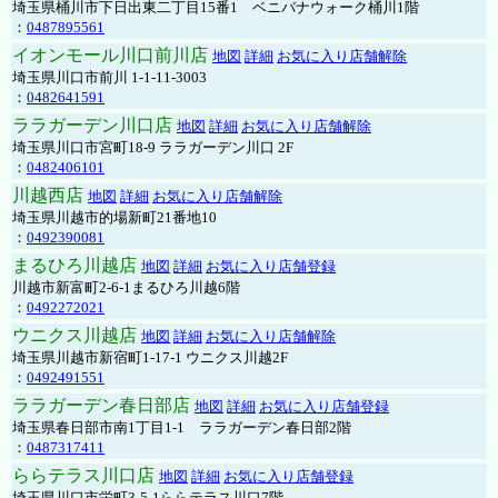
埼玉県桶川市下日出東二丁目15番1 ベニバナウォーク桶川1階
：
0487895561
イオンモール川口前川店
地図
詳細
お気に入り店舗解除
埼玉県川口市前川 1-1-11-3003
：
0482641591
ララガーデン川口店
地図
詳細
お気に入り店舗解除
埼玉県川口市宮町18-9 ララガーデン川口 2F
：
0482406101
川越西店
地図
詳細
お気に入り店舗解除
埼玉県川越市的場新町21番地10
：
0492390081
まるひろ川越店
地図
詳細
お気に入り店舗登録
川越市新富町2-6-1まるひろ川越6階
：
0492272021
ウニクス川越店
地図
詳細
お気に入り店舗解除
埼玉県川越市新宿町1-17-1 ウニクス川越2F
：
0492491551
ララガーデン春日部店
地図
詳細
お気に入り店舗登録
埼玉県春日部市南1丁目1-1 ララガーデン春日部2階
：
0487317411
ららテラス川口店
地図
詳細
お気に入り店舗登録
埼玉県川口市栄町3-5-1ららテラス川口7階