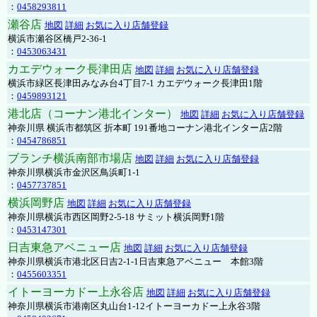
：
0458293811
瀬谷店
地図
詳細
お気に入り店舗登録
横浜市瀬谷区橋戸2-36-1
：
0453063431
カエデウォーク長津田店
地図
詳細
お気に入り店舗登録
横浜市緑区長津田みなみ台4丁目7-1 カエデウォーク長津田1階
：
0459893121
港北店（コーナン港北インター）
地図
詳細
お気に入り店舗登録
神奈川県 横浜市都筑区 折本町 191番地コーナン港北インター店2階
：
0454786851
ブランチ横浜南部市場店
地図
詳細
お気に入り店舗登録
神奈川県横浜市金沢区鳥浜町1-1
：
0457737851
横浜岡野店
地図
詳細
お気に入り店舗登録
神奈川県横浜市西区岡野2-5-18 サミット横浜岡野1階
：
0453147301
日吉東急アベニュー店
地図
詳細
お気に入り店舗登録
神奈川県横浜市港北区日吉2-1-1日吉東急アベニュー 本館3階
：
0455603351
イトーヨーカドー上永谷店
地図
詳細
お気に入り店舗登録
神奈川県横浜市港南区丸山台1-12イトーヨーカドー上永谷3階