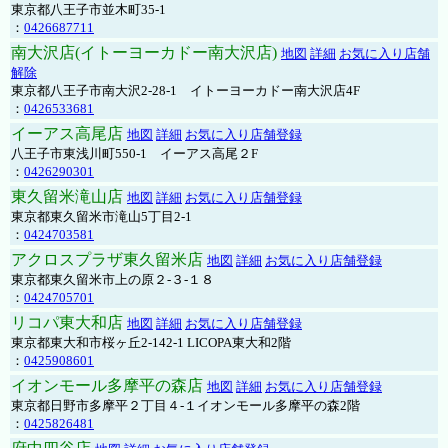
東京都八王子市並木町35-1
：
0426687711
南大沢店(イトーヨーカドー南大沢店)
地図
詳細
お気に入り店舗
解除
東京都八王子市南大沢2-28-1 イトーヨーカドー南大沢店4F
：
0426533681
イーアス高尾店
地図
詳細
お気に入り店舗登録
八王子市東浅川町550-1 イーアス高尾２F
：
0426290301
東久留米滝山店
地図
詳細
お気に入り店舗登録
東京都東久留米市滝山5丁目2-1
：
0424703581
アクロスプラザ東久留米店
地図
詳細
お気に入り店舗登録
東京都東久留米市上の原２-３-１８
：
0424705701
リコパ東大和店
地図
詳細
お気に入り店舗登録
東京都東大和市桜ヶ丘2-142-1 LICOPA東大和2階
：
0425908601
イオンモール多摩平の森店
地図
詳細
お気に入り店舗登録
東京都日野市多摩平２丁目４-１イオンモール多摩平の森2階
：
0425826481