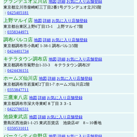
グランデュオ立川店
地図
詳細
お気に入り店舗登録
東京都立川市柴崎町三丁目2番1号グランデュオ立川5階
：
0425405181
上野マルイ店
地図
詳細
お気に入り店舗登録
東京都台東区上野6丁目15-1 上野マルイ7階
：
0358344971
調布パルコ店
地図
詳細
お気に入り店舗登録
東京都調布市小島町 1-38-1 調布パルコ5階
：
0424401734
キテラタウン調布店
地図
詳細
お気に入り店舗登録
東京都調布市菊野台1-33-3 キテラタウン調布2F
：
0424436151
ホームズ仙川店
地図
詳細
お気に入り店舗登録
東京都調布市若葉町2丁目1-7 ホームズ仙川店2階
：
0353847711
三鷹東八店
地図
詳細
お気に入り店舗登録
東京都調布市深大寺東町８丁目３３-１
：
0422706531
池袋東武店
地図
詳細
お気に入り店舗登録
豊島区西池袋1-1-25 東武百貨店 池袋店4F 8～10番地
：
0359531011
パークシティ中野店
地図
詳細
お気に入り店舗登録