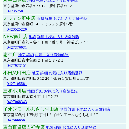
府中四谷店
地図
詳細
お気に入り店舗登録
東京都府中市四谷5-23-12 府中四谷SC２F
：
0423525011
ミッテン府中店
地図
詳細
お気に入り店舗登録
東京都府中市宮町1-41-2 ミッテン府中5階
：
0423525220
NEW鶴川店
地図
詳細
お気に入り店舗解除
東京都町田市能ヶ谷１丁目７番５号 神栄ビル２F
：
0427376031
忠生店
地図
詳細
お気に入り店舗解除
東京都町田市木曽西２丁目１７-２１
：
0427923151
小田急町田店
地図
詳細
お気に入り店舗登録
東京都町田市原町田6-12-20 小田急百貨店町田店7階
：
0427105581
三和小川店
地図
詳細
お気に入り店舗登録
東京都町田市金森４丁目１?２ 2F
：
0427068343
イオンモールむさし村山店
地図
詳細
お気に入り店舗解除
東京都武蔵村山市榎1丁目1-3 イオンモールむさし村山3F
：
0425668581
東急百貨店吉祥寺店
地図
詳細
お気に入り店舗登録