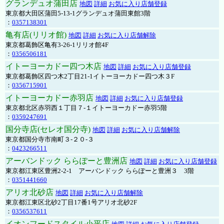
グランデュオ蒲田店
地図
詳細
お気に入り店舗登録
東京都大田区蒲田5-13-1グランデュオ蒲田東館3階
：
0357138301
亀有店(リリオ館)
地図
詳細
お気に入り店舗解除
東京都葛飾区亀有3-26-1リリオ館4F
：
0356506181
イトーヨーカドー四つ木店
地図
詳細
お気に入り店舗登録
東京都葛飾区四つ木2丁目21-1イトーヨーカドー四つ木３F
：
0356715901
イトーヨーカドー赤羽店
地図
詳細
お気に入り店舗登録
東京都北区赤羽西１丁目７-１イトーヨーカドー赤羽5階
：
0359247691
国分寺店(セレオ国分寺)
地図
詳細
お気に入り店舗解除
東京都国分寺市南町３-２０-３
：
0423266511
アーバンドック ららぽーと豊洲店
地図
詳細
お気に入り店舗登録
東京都江東区豊洲2-2-1 アーバンドック ららぽーと豊洲３ 3階
：
0351441660
アリオ北砂店
地図
詳細
お気に入り店舗解除
東京都江東区北砂2丁目17番1号アリオ北砂2F
：
0356537611
イオンフードスタイル小平店