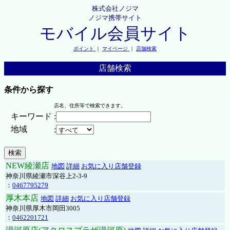
株式会社ノジマ
ノジマ携帯サイト
モバイル会員サイト
ポイント
｜
マイページ
｜
店舗検索
店舗検索
条件から探す
店名、住所等で検索できます。
キーワード
:
地域
:
NEW綾瀬店
地図
詳細
お気に入り店舗登録
神奈川県綾瀬市深谷上2-3-9
：
0467795279
厚木本店
地図
詳細
お気に入り店舗登録
神奈川県厚木市岡田3005
：
0462201721