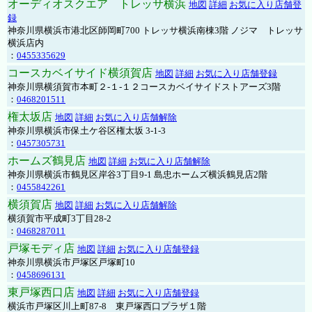
オーディオスクエア トレッサ横浜
地図
詳細
お気に入り店舗登
録
神奈川県横浜市港北区師岡町700 トレッサ横浜南棟3階 ノジマ トレッサ
横浜店内
：
0455335629
コースカベイサイド横須賀店
地図
詳細
お気に入り店舗登録
神奈川県横須賀市本町２-１-１２コースカベイサイドストアーズ3階
：
0468201511
権太坂店
地図
詳細
お気に入り店舗解除
神奈川県横浜市保土ケ谷区権太坂 3-1-3
：
0457305731
ホームズ鶴見店
地図
詳細
お気に入り店舗解除
神奈川県横浜市鶴見区岸谷3丁目9-1 島忠ホームズ横浜鶴見店2階
：
0455842261
横須賀店
地図
詳細
お気に入り店舗解除
横須賀市平成町3丁目28-2
：
0468287011
戸塚モディ店
地図
詳細
お気に入り店舗登録
神奈川県横浜市戸塚区戸塚町10
：
0458696131
東戸塚西口店
地図
詳細
お気に入り店舗登録
横浜市戸塚区川上町87-8 東戸塚西口プラザ１階