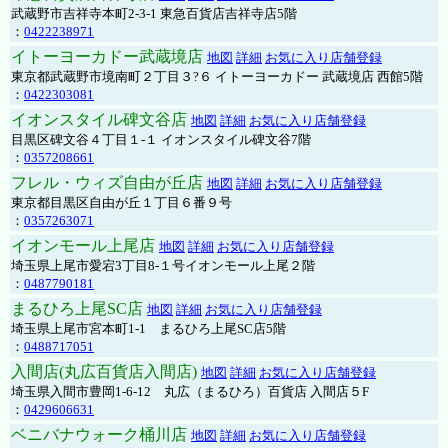
武蔵野市吉祥寺本町2-3-1 東急百貨店吉祥寺店5階
：
0422238971
イトーヨーカドー武蔵境店
地図
詳細
お気に入り店舗登録
東京都武蔵野市境南町２丁目３?６ イトーヨーカドー 武蔵境店 西館5階
：
0422303081
イオンスタイル碑文谷店
地図
詳細
お気に入り店舗登録
目黒区碑文谷４丁目１-１ イオンスタイル碑文谷7階
：
0357208661
フレル・ウィズ自由が丘店
地図
詳細
お気に入り店舗登録
東京都目黒区自由が丘１丁目６番９号
：
0357263071
イオンモール上尾店
地図
詳細
お気に入り店舗登録
埼玉県上尾市愛宕3丁目8-１号イオンモール上尾２階
：
0487790181
まるひろ上尾SC店
地図
詳細
お気に入り店舗登録
埼玉県上尾市宮本町1-1 まるひろ上尾SC店5階
：
0488717051
入間店(丸広百貨店入間店)
地図
詳細
お気に入り店舗登録
埼玉県入間市豊岡1-6-12 丸広（まるひろ）百貨店 入間店５F
：
0429606631
ベニバナウォーク桶川店
地図
詳細
お気に入り店舗登録