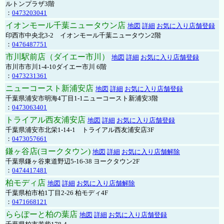
ルトンプラザ3階
：
0473203041
イオンモール千葉ニュータウン店
地図
詳細
お気に入り店舗登録
印西市中央北3-2 イオンモール千葉ニュータウン2階
：
0476487751
市川駅前店（ダイエー市川）
地図
詳細
お気に入り店舗登録
市川市市川1-4-10ダイエー市川 6階
：
0473231361
ニューコースト新浦安店
地図
詳細
お気に入り店舗登録
千葉県浦安市明海4丁目1-1ニューコースト新浦安3階
：
0473063401
トライアル西友浦安店
地図
詳細
お気に入り店舗登録
千葉県浦安市北栄1-14-1 トライアル西友浦安店3F
：
0473057661
鎌ヶ谷店(ヨークタウン)
地図
詳細
お気に入り店舗解除
千葉県鎌ヶ谷東道野辺5-16-38 ヨークタウン2F
：
0474417481
柏モディ店
地図
詳細
お気に入り店舗解除
千葉県柏市柏1丁目2-26 柏モディ4F
：
0471668121
ららぽーと柏の葉店
地図
詳細
お気に入り店舗登録