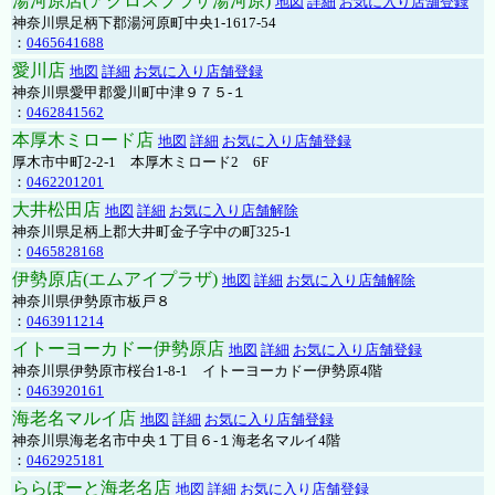
湯河原店(アクロスプラザ湯河原)
地図
詳細
お気に入り店舗登録
神奈川県足柄下郡湯河原町中央1-1617-54
：
0465641688
愛川店
地図
詳細
お気に入り店舗登録
神奈川県愛甲郡愛川町中津９７５-１
：
0462841562
本厚木ミロード店
地図
詳細
お気に入り店舗登録
厚木市中町2-2-1 本厚木ミロード2 6F
：
0462201201
大井松田店
地図
詳細
お気に入り店舗解除
神奈川県足柄上郡大井町金子字中の町325-1
：
0465828168
伊勢原店(エムアイプラザ)
地図
詳細
お気に入り店舗解除
神奈川県伊勢原市板戸８
：
0463911214
イトーヨーカドー伊勢原店
地図
詳細
お気に入り店舗登録
神奈川県伊勢原市桜台1-8-1 イトーヨーカドー伊勢原4階
：
0463920161
海老名マルイ店
地図
詳細
お気に入り店舗登録
神奈川県海老名市中央１丁目６-１海老名マルイ4階
：
0462925181
ららぽーと海老名店
地図
詳細
お気に入り店舗登録