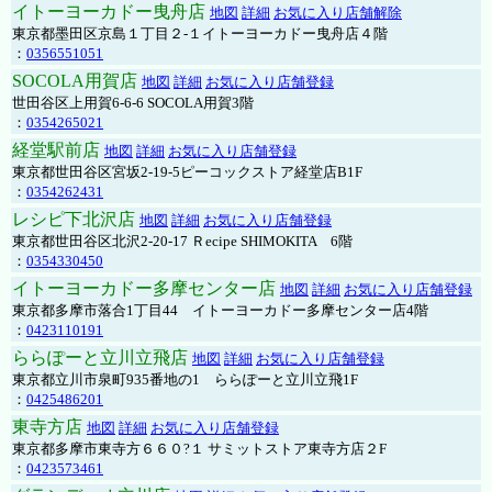
イトーヨーカドー曳舟店
地図
詳細
お気に入り店舗解除
東京都墨田区京島１丁目２-１イトーヨーカドー曳舟店４階
：
0356551051
SOCOLA用賀店
地図
詳細
お気に入り店舗登録
世田谷区上用賀6-6-6 SOCOLA用賀3階
：
0354265021
経堂駅前店
地図
詳細
お気に入り店舗登録
東京都世田谷区宮坂2-19-5ピーコックストア経堂店B1F
：
0354262431
レシピ下北沢店
地図
詳細
お気に入り店舗登録
東京都世田谷区北沢2-20-17 Ｒecipe SHIMOKITA 6階
：
0354330450
イトーヨーカドー多摩センター店
地図
詳細
お気に入り店舗登録
東京都多摩市落合1丁目44 イトーヨーカドー多摩センター店4階
：
0423110191
ららぽーと立川立飛店
地図
詳細
お気に入り店舗登録
東京都立川市泉町935番地の1 ららぽーと立川立飛1F
：
0425486201
東寺方店
地図
詳細
お気に入り店舗登録
東京都多摩市東寺方６６０?１ サミットストア東寺方店２F
：
0423573461