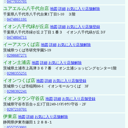
：
0477035701
ユアエルム八千代台店
地図
詳細
お気に入り店舗解除
千葉県八千代市八千代台東1丁目1-10 ３階
：
0474861191
イオン八千代緑が丘店
地図
詳細
お気に入り店舗登録
千葉県八千代市緑が丘２丁目１番３ イオン八千代緑が丘３F
：
0474804711
イーアスつくば店
地図
詳細
お気に入り店舗解除
茨城県つくば市研究学園5-19
：
0298687271
イオン土浦店
地図
詳細
お気に入り店舗解除
茨城県土浦市上高津３６７番 イオン土浦ショッピングセンター1階
：
0298355251
イオンつくば店
地図
詳細
お気に入り店舗登録
茨城県つくば市稲岡66-1 イオンモールつくば 3F
：
0298392241
イオンタウン守谷店
地図
詳細
お気に入り店舗登録
茨城県守谷市百合ヶ丘3丁目249-1ｲｵﾝﾀｳﾝ守谷・2F
：
0297210701
伊東店
地図
詳細
お気に入り店舗解除
静岡県伊東市鎌田１２８８-１
：
0557353001