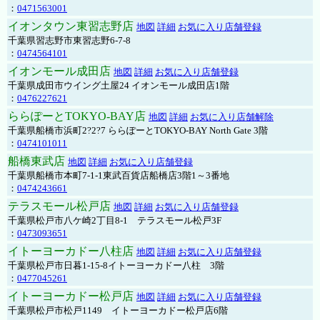
：
0471563001
イオンタウン東習志野店
地図
詳細
お気に入り店舗登録
千葉県習志野市東習志野6-7-8
：
0474564101
イオンモール成田店
地図
詳細
お気に入り店舗登録
千葉県成田市ウイング土屋24 イオンモール成田店1階
：
0476227621
ららぽーとTOKYO-BAY店
地図
詳細
お気に入り店舗解除
千葉県船橋市浜町2?2?7 ららぽーとTOKYO-BAY North Gate 3階
：
0474101011
船橋東武店
地図
詳細
お気に入り店舗登録
千葉県船橋市本町7-1-1東武百貨店船橋店3階1～3番地
：
0474243661
テラスモール松戸店
地図
詳細
お気に入り店舗登録
千葉県松戸市八ケ崎2丁目8-1 テラスモール松戸3F
：
0473093651
イトーヨーカドー八柱店
地図
詳細
お気に入り店舗登録
千葉県松戸市日暮1-15-8イトーヨーカドー八柱 3階
：
0477045261
イトーヨーカドー松戸店
地図
詳細
お気に入り店舗登録
千葉県松戸市松戸1149 イトーヨーカドー松戸店6階