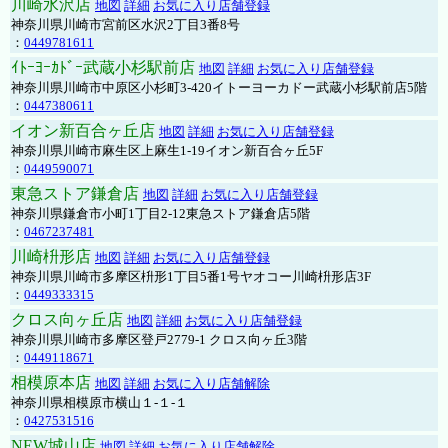
川崎水沢店
地図
詳細
お気に入り店舗登録
神奈川県川崎市宮前区水沢2丁目3番8号
：
0449781611
ｲﾄｰﾖｰｶﾄﾞｰ武蔵小杉駅前店
地図
詳細
お気に入り店舗登録
神奈川県川崎市中原区小杉町3-420イトーヨーカドー武蔵小杉駅前店5階
：
0447380611
イオン新百合ヶ丘店
地図
詳細
お気に入り店舗登録
神奈川県川崎市麻生区上麻生1-19イオン新百合ヶ丘5F
：
0449590071
東急ストア鎌倉店
地図
詳細
お気に入り店舗登録
神奈川県鎌倉市小町1丁目2-12東急ストア鎌倉店5階
：
0467237481
川崎枡形店
地図
詳細
お気に入り店舗登録
神奈川県川崎市多摩区枡形1丁目5番1号ヤオコー川崎枡形店3F
：
0449333315
クロス向ヶ丘店
地図
詳細
お気に入り店舗登録
神奈川県川崎市多摩区登戸2779-1 クロス向ヶ丘3階
：
0449118671
相模原本店
地図
詳細
お気に入り店舗解除
神奈川県相模原市横山１-１-１
：
0427531516
NEW城山店
地図
詳細
お気に入り店舗解除