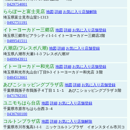
：
0429754001
ららぽーと富士見店
地図
詳細
お気に入り店舗解除
埼玉県富士見市山室1-1313
：
0492751191
イトーヨーカドー三郷店
地図
詳細
お気に入り店舗登録
埼玉県三郷市ピアラシティ1-1-1 イトーヨーカドー三郷店2階
：
0489541511
八潮店(フレスポ八潮)
地図
詳細
お気に入り店舗登録
埼玉県八潮市大瀬1-1-3 フレスポ八潮3F
：
0489943911
イトーヨーカドー和光店
地図
詳細
お気に入り店舗登録
埼玉県和光市丸山台1丁目9-3 イトーヨーカドー和光店 ３階
：
0484513661
あびこショッピングプラザ店
地図
詳細
お気に入り店舗登録
千葉県我孫子市我孫子４丁目１１-１ あびこショッピングプラザ３階
：
0471792161
ユニモちはら台店
地図
詳細
お気に入り店舗登録
千葉県市原市ちはら台西３-４
：
0436760100
コルトンプラザ店
地図
詳細
お気に入り店舗解除
千葉県市川市鬼高1-1-1 ニッケコルトンプラザ イオンスタイル市川コ