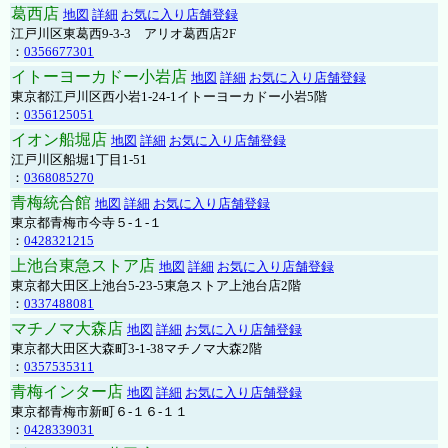
葛西店
地図
詳細
お気に入り店舗登録
江戸川区東葛西9-3-3 アリオ葛西店2F
：
0356677301
イトーヨーカドー小岩店
地図
詳細
お気に入り店舗登録
東京都江戸川区西小岩1-24-1イトーヨーカドー小岩5階
：
0356125051
イオン船堀店
地図
詳細
お気に入り店舗登録
江戸川区船堀1丁目1-51
：
0368085270
青梅統合館
地図
詳細
お気に入り店舗登録
東京都青梅市今寺５-１-１
：
0428321215
上池台東急ストア店
地図
詳細
お気に入り店舗登録
東京都大田区上池台5-23-5東急ストア上池台店2階
：
0337488081
マチノマ大森店
地図
詳細
お気に入り店舗登録
東京都大田区大森町3-1-38マチノマ大森2階
：
0357535311
青梅インター店
地図
詳細
お気に入り店舗登録
東京都青梅市新町６-１６-１１
：
0428339031