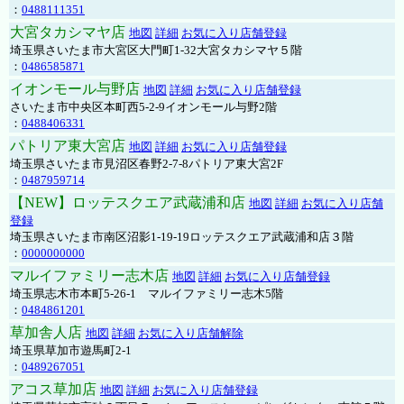
：
0488111351
大宮タカシマヤ店
地図
詳細
お気に入り店舗登録
埼玉県さいたま市大宮区大門町1-32大宮タカシマヤ５階
：
0486585871
イオンモール与野店
地図
詳細
お気に入り店舗登録
さいたま市中央区本町西5-2-9イオンモール与野2階
：
0488406331
パトリア東大宮店
地図
詳細
お気に入り店舗登録
埼玉県さいたま市見沼区春野2-7-8パトリア東大宮2F
：
0487959714
【NEW】ロッテスクエア武蔵浦和店
地図
詳細
お気に入り店舗
登録
埼玉県さいたま市南区沼影1-19-19ロッテスクエア武蔵浦和店３階
：
0000000000
マルイファミリー志木店
地図
詳細
お気に入り店舗登録
埼玉県志木市本町5-26-1 マルイファミリー志木5階
：
0484861201
草加舎人店
地図
詳細
お気に入り店舗解除
埼玉県草加市遊馬町2-1
：
0489267051
アコス草加店
地図
詳細
お気に入り店舗登録