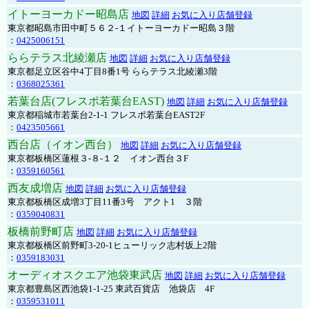
イトーヨーカドー昭島店
地図
詳細
お気に入り店舗登録
東京都昭島市田中町５６２-１イトーヨーカドー昭島３階
：
0425006151
ららテラス北綾瀬店
地図
詳細
お気に入り店舗登録
東京都足立区谷中4丁目8番1号 ららテラス北綾瀬3階
：
0368025361
若葉台店(フレスポ若葉台EAST)
地図
詳細
お気に入り店舗登録
東京都稲城市若葉台2-1-1 フレスポ若葉台EAST2F
：
0423505661
西台店（イオン西台）
地図
詳細
お気に入り店舗登録
東京都板橋区蓮根３-８-１２ イオン西台３F
：
0359160561
西友成増店
地図
詳細
お気に入り店舗登録
東京都板橋区成増3丁目11番3号 アクト1 ３階
：
0359040831
板橋前野町店
地図
詳細
お気に入り店舗登録
東京都板橋区前野町3-20-1ヒューリック志村坂上2階
：
0359183031
オーディオスクエア池袋東武店
地図
詳細
お気に入り店舗登録
東京都豊島区西池袋1-1-25 東武百貨店 池袋店 4F
：
0359531011