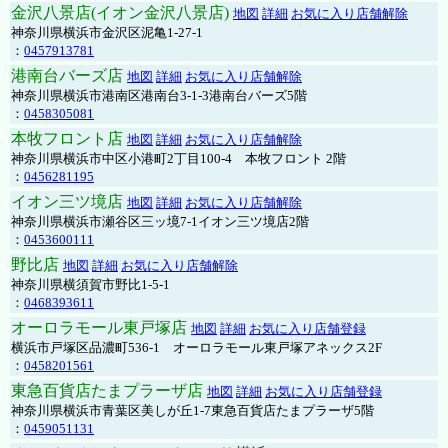
金沢八景店(イオン金沢八景店)
地図
詳細
お気に入り店舗解除
神奈川県横浜市金沢区泥亀1-27-1
：
0457913781
港南台バーズ店
地図
詳細
お気に入り店舗解除
神奈川県横浜市港南区港南台3-1-3港南台バーズ5階
：
0458305081
本牧フロント店
地図
詳細
お気に入り店舗解除
神奈川県横浜市中区小港町2丁目100-4 本牧フロント 2階
：
0456281195
イオン三ツ境店
地図
詳細
お気に入り店舗解除
神奈川県横浜市瀬谷区三ッ境7-1イオン三ツ境店2階
：
0453600111
野比店
地図
詳細
お気に入り店舗解除
神奈川県横須賀市野比1-5-1
：
0468393611
オーロラモール東戸塚店
地図
詳細
お気に入り店舗登録
横浜市戸塚区品濃町536-1 オーロラモール東戸塚アネックス2F
：
0458201561
東急百貨店たまプラーザ店
地図
詳細
お気に入り店舗登録
神奈川県横浜市青葉区美しが丘1-7東急百貨店たまプラーザ5階
：
0459051131