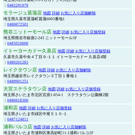
：
0482291979
モラージュ菖蒲店
地図
詳細
お気に入り店舗解除
埼玉県久喜市菖蒲町菖蒲6005番地1
：
0480872501
熊谷ニットーモール店
地図
詳細
お気に入り店舗登録
埼玉県熊谷市銀座2-245 ニットーモール3F
：
0485010600
イトーヨーカドー久喜店
地図
詳細
お気に入り店舗登録
久喜市久喜中央４丁目９-１１ イトーヨーカドー 久喜店4階
：
0480261281
レイクタウン店
地図
詳細
お気に入り店舗解除
埼玉県越谷市レイクタウン３丁目１番地１
：
0489901251
大宮ステラタウン店
地図
詳細
お気に入り店舗登録
埼玉県さいたま市北区宮原1-854-1 ステラタウン公園棟2階
：
0486618366
浦和店
地図
詳細
お気に入り店舗登録
埼玉県さいたま市緑区中尾５１０-１
：
0487124811
浦和パルコ店
地図
詳細
お気に入り店舗解除
埼玉県さいたま市浦和区東高砂町11-1浦和パルコ2F