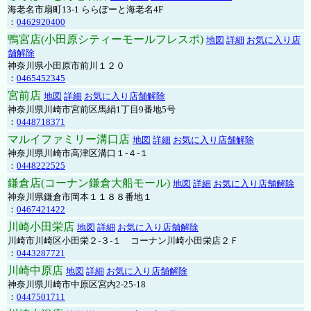
海老名市扇町13-1 ららぽーと海老名4F
：
0462920400
鴨宮店(小田原シティーモールフレスポ)
地図
詳細
お気に入り店
舗解除
神奈川県小田原市前川１２０
：
0465452345
宮前店
地図
詳細
お気に入り店舗解除
神奈川県川崎市宮前区馬絹1丁目9番地5号
：
0448718371
マルイファミリー溝口店
地図
詳細
お気に入り店舗解除
神奈川県川崎市高津区溝口１-４-１
：
0448222525
鎌倉店(コーナン鎌倉大船モール)
地図
詳細
お気に入り店舗解除
神奈川県鎌倉市岡本１１８８番地１
：
0467421422
川崎小田栄店
地図
詳細
お気に入り店舗解除
川崎市川崎区小田栄２‐３‐１ コーナン川崎小田栄店２Ｆ
：
0443287721
川崎中原店
地図
詳細
お気に入り店舗解除
神奈川県川崎市中原区宮内2-25-18
：
0447501711