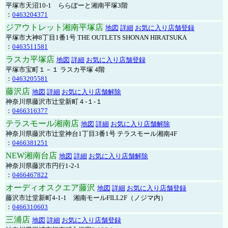
平塚市天沼10-1 ららぽーと湘南平塚3階
：
0463204371
ジアウトレット湘南平塚店
地図
詳細
お気に入り店舗登録
平塚市大神8丁目1番1号 THE OUTLETS SHONAN HIRATSUKA
：
0463511581
ラスカ平塚店
地図
詳細
お気に入り店舗登録
平塚市宝町１－１ ラスカ平塚 4階
：
0463205581
藤沢店
地図
詳細
お気に入り店舗解除
神奈川県藤沢市辻堂新町４-１-１
：
0466316377
テラスモール湘南店
地図
詳細
お気に入り店舗解除
神奈川県藤沢市辻堂神台1丁目3番1号 テラスモール湘南4F
：
0466381251
NEW湘南台店
地図
詳細
お気に入り店舗解除
神奈川県藤沢市円行1-2-1
：
0466467822
オーディオスクエア藤沢
地図
詳細
お気に入り店舗登録
藤沢市辻堂新町4-1-1 湘南モールFILL2F（ノジマ内）
：
0466310603
三浦店
地図
詳細
お気に入り店舗登録