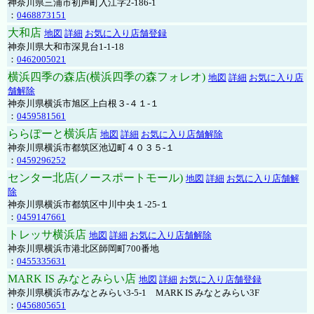
神奈川県三浦市初声町入江字2-186-1
：
0468873151
大和店
地図
詳細
お気に入り店舗登録
神奈川県大和市深見台1-1-18
：
0462005021
横浜四季の森店(横浜四季の森フォレオ)
地図
詳細
お気に入り店
舗解除
神奈川県横浜市旭区上白根３-４１-１
：
0459581561
ららぽーと横浜店
地図
詳細
お気に入り店舗解除
神奈川県横浜市都筑区池辺町４０３５-１
：
0459296252
センター北店(ノースポートモール)
地図
詳細
お気に入り店舗解
除
神奈川県横浜市都筑区中川中央１-25-１
：
0459147661
トレッサ横浜店
地図
詳細
お気に入り店舗解除
神奈川県横浜市港北区師岡町700番地
：
0455335631
MARK IS みなとみらい店
地図
詳細
お気に入り店舗登録
神奈川県横浜市みなとみらい3-5-1 MARK IS みなとみらい3F
：
0456805651