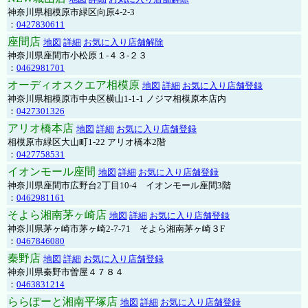
神奈川県相模原市緑区向原4-2-3
：
0427830611
座間店
地図
詳細
お気に入り店舗解除
神奈川県座間市小松原１-４３-２３
：
0462981701
オーディオスクエア相模原
地図
詳細
お気に入り店舗登録
神奈川県相模原市中央区横山1-1-1 ノジマ相模原本店内
：
0427301326
アリオ橋本店
地図
詳細
お気に入り店舗登録
相模原市緑区大山町1-22 アリオ橋本2階
：
0427758531
イオンモール座間
地図
詳細
お気に入り店舗登録
神奈川県座間市広野台2丁目10-4 イオンモール座間3階
：
0462981161
そよら湘南茅ヶ崎店
地図
詳細
お気に入り店舗登録
神奈川県茅ヶ崎市茅ヶ崎2‐7‐71 そよら湘南茅ヶ崎３F
：
0467846080
秦野店
地図
詳細
お気に入り店舗登録
神奈川県秦野市曽屋４７８４
：
0463831214
ららぽーと湘南平塚店
地図
詳細
お気に入り店舗登録