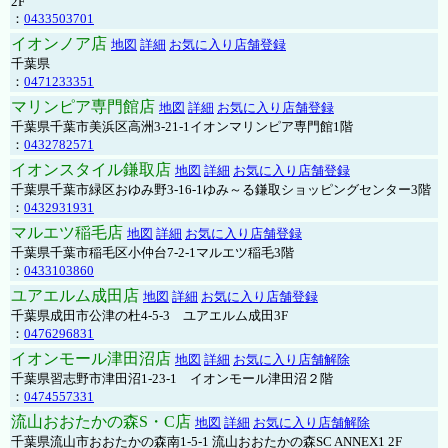
2F
：
0433503701
イオンノア店
地図
詳細
お気に入り店舗登録
千葉県
：
0471233351
マリンピア専門館店
地図
詳細
お気に入り店舗登録
千葉県千葉市美浜区高洲3-21-1イオンマリンピア専門館1階
：
0432782571
イオンスタイル鎌取店
地図
詳細
お気に入り店舗登録
千葉県千葉市緑区おゆみ野3-16-1ゆみ～る鎌取ショッピングセンター3階
：
0432931931
マルエツ稲毛店
地図
詳細
お気に入り店舗登録
千葉県千葉市稲毛区小仲台7-2-1マルエツ稲毛3階
：
0433103860
ユアエルム成田店
地図
詳細
お気に入り店舗登録
千葉県成田市公津の杜4-5-3 ユアエルム成田3F
：
0476296831
イオンモール津田沼店
地図
詳細
お気に入り店舗解除
千葉県習志野市津田沼1-23-1 イオンモール津田沼２階
：
0474557331
流山おおたかの森S・C店
地図
詳細
お気に入り店舗解除
千葉県流山市おおたかの森南1-5-1 流山おおたかの森SC ANNEX1 2F