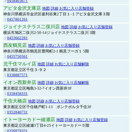
：
0458403671
アピタ金沢文庫店
地図
詳細
お気に入り店舗登録
神奈川県横浜市金沢区釜利谷東2丁目１-１アピタ金沢文庫３階
：
0457801261
ジョイナステラス二俣川店
地図
詳細
お気に入り店舗登録
横浜市旭区二俣川2-50-14ジョイナステラス二俣川 3階
：
0453662281
西友鶴見店
地図
詳細
お気に入り店舗登録
神奈川県横浜市鶴見区豊岡町2-1 鶴見フーガ１ 5階
：
0455750561
北千住マルイ店
地図
詳細
お気に入り店舗解除
東京都足立区千住３-９２
：
0338887571
イオン西新井店
地図
詳細
お気に入り店舗解除
東京都足立区梅島3-32-7イオン西新井3F
：
0358458331
千住大橋店
地図
詳細
お気に入り店舗登録
東京都足立区千住橋戸町1-13 ポンテポルタ千住3F
：
0352846731
イトーヨーカドー綾瀬店
地図
詳細
お気に入り店舗登録
東京都足立区綾瀬3丁目4-25イトーヨーカドー５階
：
0356978351