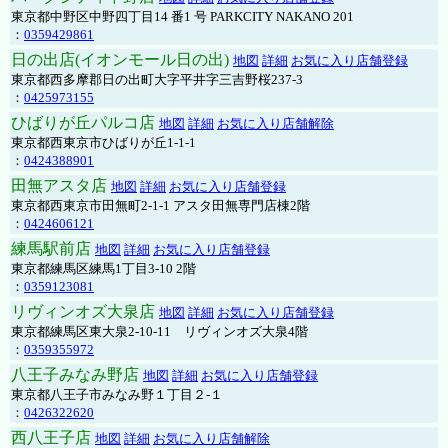
東京都中野区中野四丁目14 番1 号 PARKCITY NAKANO 201
：
0359429861
日の出店(イオンモール日の出)
地図
詳細
お気に入り店舗登録
東京都西多摩郡日の出町大字平井字三吉野桜237-3
：
0425973155
ひばりが丘パルコ店
地図
詳細
お気に入り店舗解除
東京都西東京市ひばりが丘1-1-1
：
0424388901
田無アスタ店
地図
詳細
お気に入り店舗登録
東京都西東京市田無町2-1-1 アスタ田無専門店棟2階
：
0424606121
練馬駅前店
地図
詳細
お気に入り店舗登録
東京都練馬区練馬1丁目3-10 2階
：
0359123081
リヴィンオズ大泉店
地図
詳細
お気に入り店舗登録
東京都練馬区東大泉2-10-11 リヴィンオズ大泉4階
：
0359355972
八王子みなみ野店
地図
詳細
お気に入り店舗登録
東京都八王子市みなみ野１丁目２-１
：
0426322620
西八王子店
地図
詳細
お気に入り店舗解除