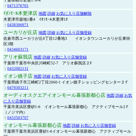
千葉県柏市若柴178-4
：
0471376701
ｲｵﾝﾓｰﾙ木更津店
地図
詳細
お気に入り店舗解除
木更津市築地1番4 ｲｵﾝﾓｰﾙ木更津1F
：
0438306971
ユーカリが丘店
地図
詳細
お気に入り店舗登録
佐倉市西ユーカリが丘6丁目12番地3 イオンタウンユーカリが丘東街
区3階
：
0434603171
アリオ蘇我店
地図
詳細
お気に入り店舗登録
千葉県千葉市中央区川崎町52-7 アリオ蘇我店２F
：
0432082131
イオン銚子店
地図
詳細
お気に入り店舗登録
千葉県銚子市三崎町2丁目2660-1 イオン銚子ショッピングセンター２Ｆ
：
0479303211
オーディオスクエアイオンモール幕張新都心店
地図
詳細
お気
に入り店舗登録
千葉市美浜区豊砂1-6 イオンモール幕張新都心 アクティブモール2Ｆ
（ノジマ内）
：
0433503707
イオンモール幕張新都心店
地図
詳細
お気に入り店舗登録
千葉県千葉市美浜区豊砂1-6イオンモール幕張新都心 アクティブモール