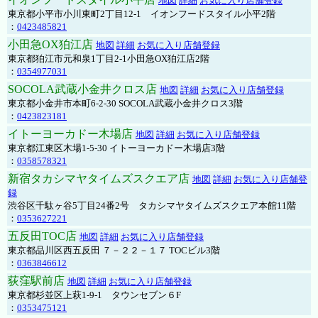
地図
詳細
お気に入り店舗登録
東京都小平市小川東町2丁目12-1 イオンフードスタイル小平2階
：
0423485821
小田急OX狛江店
地図
詳細
お気に入り店舗登録
東京都狛江市元和泉1丁目2-1小田急OX狛江店2階
：
0354977031
SOCOLA武蔵小金井クロス店
地図
詳細
お気に入り店舗登録
東京都小金井市本町6-2-30 SOCOLA武蔵小金井クロス3階
：
0423823181
イトーヨーカドー木場店
地図
詳細
お気に入り店舗登録
東京都江東区木場1-5-30 イトーヨーカドー木場店3階
：
0358578321
新宿タカシマヤタイムズスクエア店
地図
詳細
お気に入り店舗登
録
渋谷区千駄ヶ谷5丁目24番2号 タカシマヤタイムズスクエア本館11階
：
0353627221
五反田TOC店
地図
詳細
お気に入り店舗登録
東京都品川区西五反田 ７－２２－１７ TOCビル3階
：
0363846612
荻窪駅前店
地図
詳細
お気に入り店舗登録
東京都杉並区上萩1-9-1 タウンセブン６F
：
0353475121