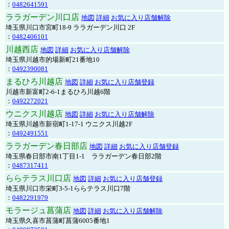
：
0482641591
ララガーデン川口店
地図
詳細
お気に入り店舗解除
埼玉県川口市宮町18-9 ララガーデン川口 2F
：
0482406101
川越西店
地図
詳細
お気に入り店舗解除
埼玉県川越市的場新町21番地10
：
0492390081
まるひろ川越店
地図
詳細
お気に入り店舗登録
川越市新富町2-6-1まるひろ川越6階
：
0492272021
ウニクス川越店
地図
詳細
お気に入り店舗解除
埼玉県川越市新宿町1-17-1 ウニクス川越2F
：
0492491551
ララガーデン春日部店
地図
詳細
お気に入り店舗登録
埼玉県春日部市南1丁目1-1 ララガーデン春日部2階
：
0487317411
ららテラス川口店
地図
詳細
お気に入り店舗登録
埼玉県川口市栄町3-5-1ららテラス川口7階
：
0482291979
モラージュ菖蒲店
地図
詳細
お気に入り店舗解除
埼玉県久喜市菖蒲町菖蒲6005番地1