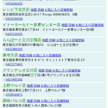
：
0354262431
レシピ下北沢店
地図
詳細
お気に入り店舗登録
東京都世田谷区北沢2-20-17 Ｒecipe SHIMOKITA 6階
：
0354330450
イトーヨーカドー多摩センター店
地図
詳細
お気に入り店舗登録
東京都多摩市落合1丁目44 イトーヨーカドー多摩センター店4階
：
0423110191
ららぽーと立川立飛店
地図
詳細
お気に入り店舗登録
東京都立川市泉町935番地の1 ららぽーと立川立飛1F
：
0425486201
東寺方店
地図
詳細
お気に入り店舗登録
東京都多摩市東寺方６６０?１ サミットストア東寺方店２F
：
0423573461
グランデュオ立川店
地図
詳細
お気に入り店舗登録
東京都立川市柴崎町三丁目2番1号グランデュオ立川5階
：
0425405181
上野マルイ店
地図
詳細
お気に入り店舗登録
東京都台東区上野6丁目15-1 上野マルイ7階
：
0358344971
調布パルコ店
地図
詳細
お気に入り店舗登録
東京都調布市小島町 1-38-1 調布パルコ5階