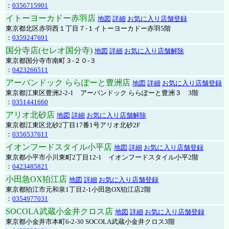
：
0356715901
イトーヨーカドー赤羽店
地図
詳細
お気に入り店舗登録
東京都北区赤羽西１丁目７-１イトーヨーカドー赤羽5階
：
0359247691
国分寺店(セレオ国分寺)
地図
詳細
お気に入り店舗解除
東京都国分寺市南町３-２０-３
：
0423266511
アーバンドック ららぽーと豊洲店
地図
詳細
お気に入り店舗登録
東京都江東区豊洲2-2-1 アーバンドック ららぽーと豊洲３ 3階
：
0351441660
アリオ北砂店
地図
詳細
お気に入り店舗解除
東京都江東区北砂2丁目17番1号アリオ北砂2F
：
0356537611
イオンフードスタイル小平店
地図
詳細
お気に入り店舗登録
東京都小平市小川東町2丁目12-1 イオンフードスタイル小平2階
：
0423485821
小田急OX狛江店
地図
詳細
お気に入り店舗登録
東京都狛江市元和泉1丁目2-1小田急OX狛江店2階
：
0354977031
SOCOLA武蔵小金井クロス店
地図
詳細
お気に入り店舗登録
東京都小金井市本町6-2-30 SOCOLA武蔵小金井クロス3階