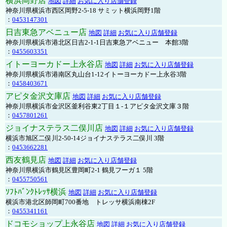
横浜岡野店
地図
詳細
お気に入り店舗登録
神奈川県横浜市西区岡野2-5-18 サミット横浜岡野1階
：
0453147301
日吉東急アベニュー店
地図
詳細
お気に入り店舗登録
神奈川県横浜市港北区日吉2-1-1日吉東急アベニュー 本館3階
：
0455603351
イトーヨーカドー上永谷店
地図
詳細
お気に入り店舗登録
神奈川県横浜市港南区丸山台1-12イトーヨーカドー上永谷3階
：
0458403671
アピタ金沢文庫店
地図
詳細
お気に入り店舗登録
神奈川県横浜市金沢区釜利谷東2丁目１-１アピタ金沢文庫３階
：
0457801261
ジョイナステラス二俣川店
地図
詳細
お気に入り店舗登録
横浜市旭区二俣川2-50-14ジョイナステラス二俣川 3階
：
0453662281
西友鶴見店
地図
詳細
お気に入り店舗登録
神奈川県横浜市鶴見区豊岡町2-1 鶴見フーガ１ 5階
：
0455750561
ｿﾌﾄﾊﾞﾝｸﾄﾚｯｻ横浜
地図
詳細
お気に入り店舗登録
横浜市港北区師岡町700番地 トレッサ横浜南棟2F
：
0455341161
ドコモショップ上永谷店
地図
詳細
お気に入り店舗登録