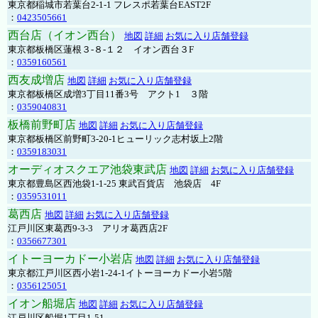
東京都稲城市若葉台2-1-1 フレスポ若葉台EAST2F
：
0423505661
西台店（イオン西台）
地図
詳細
お気に入り店舗登録
東京都板橋区蓮根３-８-１２ イオン西台３F
：
0359160561
西友成増店
地図
詳細
お気に入り店舗登録
東京都板橋区成増3丁目11番3号 アクト1 ３階
：
0359040831
板橋前野町店
地図
詳細
お気に入り店舗登録
東京都板橋区前野町3-20-1ヒューリック志村坂上2階
：
0359183031
オーディオスクエア池袋東武店
地図
詳細
お気に入り店舗登録
東京都豊島区西池袋1-1-25 東武百貨店 池袋店 4F
：
0359531011
葛西店
地図
詳細
お気に入り店舗登録
江戸川区東葛西9-3-3 アリオ葛西店2F
：
0356677301
イトーヨーカドー小岩店
地図
詳細
お気に入り店舗登録
東京都江戸川区西小岩1-24-1イトーヨーカドー小岩5階
：
0356125051
イオン船堀店
地図
詳細
お気に入り店舗登録
江戸川区船堀1丁目1-51