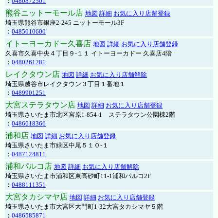
：
0480872501
熊谷ニットーモール店
地図
詳細
お気に入り店舗登録
埼玉県熊谷市銀座2-245 ニットーモール3F
：
0485010600
イトーヨーカドー久喜店
地図
詳細
お気に入り店舗登録
久喜市久喜中央４丁目９-１１ イトーヨーカドー 久喜店4階
：
0480261281
レイクタウン店
地図
詳細
お気に入り店舗解除
埼玉県越谷市レイクタウン３丁目１番地１
：
0489901251
大宮ステラタウン店
地図
詳細
お気に入り店舗登録
埼玉県さいたま市北区宮原1-854-1 ステラタウン公園棟2階
：
0486618366
浦和店
地図
詳細
お気に入り店舗登録
埼玉県さいたま市緑区中尾５１０-１
：
0487124811
浦和パルコ店
地図
詳細
お気に入り店舗解除
埼玉県さいたま市浦和区東高砂町11-1浦和パルコ2F
：
0488111351
大宮タカシマヤ店
地図
詳細
お気に入り店舗登録
埼玉県さいたま市大宮区大門町1-32大宮タカシマヤ５階
：
0486585871