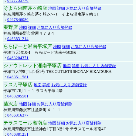
：
0427755770
そよら湘南茅ヶ崎店
地図
詳細
お気に入り店舗登録
神奈川県茅ヶ崎市茅ヶ崎2‐7‐71 そよら湘南茅ヶ崎３F
：
0467846080
秦野店
地図
詳細
お気に入り店舗登録
神奈川県秦野市曽屋４７８４
：
0463831214
ららぽーと湘南平塚店
地図
詳細
お気に入り店舗登録
平塚市天沼10-1 ららぽーと湘南平塚3階
：
0463204371
ジアウトレット湘南平塚店
地図
詳細
お気に入り店舗登録
平塚市大神8丁目1番1号 THE OUTLETS SHONAN HIRATSUKA
：
0463511581
ラスカ平塚店
地図
詳細
お気に入り店舗登録
平塚市宝町１－１ ラスカ平塚 4階
：
0463205581
藤沢店
地図
詳細
お気に入り店舗解除
神奈川県藤沢市辻堂新町４-１-１
：
0466316377
テラスモール湘南店
地図
詳細
お気に入り店舗解除
神奈川県藤沢市辻堂神台1丁目3番1号 テラスモール湘南4F
：
0466381251