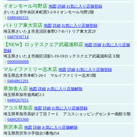
イオンモール与野店
地図
詳細
お気に入り店舗登録
さいたま市中央区本町西5-2-9イオンモール与野2階
：
0488406331
パトリア東大宮店
地図
詳細
お気に入り店舗登録
埼玉県さいたま市見沼区春野2-7-8パトリア東大宮2F
：
0487959714
【NEW】ロッテスクエア武蔵浦和店
地図
詳細
お気に入り店舗
登録
埼玉県さいたま市南区沼影1-19-19ロッテスクエア武蔵浦和店３階
：
0000000000
マルイファミリー志木店
地図
詳細
お気に入り店舗登録
埼玉県志木市本町5-26-1 マルイファミリー志木5階
：
0484861201
草加舎人店
地図
詳細
お気に入り店舗解除
埼玉県草加市遊馬町2-1
：
0489267051
アコス草加店
地図
詳細
お気に入り店舗登録
埼玉県草加市高砂２丁目７ー１ アコスショッピングセンター南館５階
：
0489205360
所沢本店
地図
詳細
お気に入り店舗解除
埼玉県所沢市小手指台5番地の4