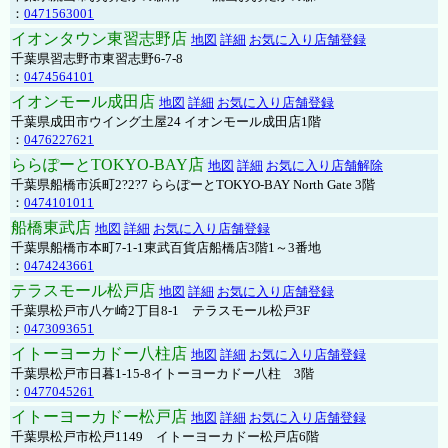
：
0471563001
イオンタウン東習志野店
地図
詳細
お気に入り店舗登録
千葉県習志野市東習志野6-7-8
：
0474564101
イオンモール成田店
地図
詳細
お気に入り店舗登録
千葉県成田市ウイング土屋24 イオンモール成田店1階
：
0476227621
ららぽーとTOKYO-BAY店
地図
詳細
お気に入り店舗解除
千葉県船橋市浜町2?2?7 ららぽーとTOKYO-BAY North Gate 3階
：
0474101011
船橋東武店
地図
詳細
お気に入り店舗登録
千葉県船橋市本町7-1-1東武百貨店船橋店3階1～3番地
：
0474243661
テラスモール松戸店
地図
詳細
お気に入り店舗登録
千葉県松戸市八ケ崎2丁目8-1 テラスモール松戸3F
：
0473093651
イトーヨーカドー八柱店
地図
詳細
お気に入り店舗登録
千葉県松戸市日暮1-15-8イトーヨーカドー八柱 3階
：
0477045261
イトーヨーカドー松戸店
地図
詳細
お気に入り店舗登録
千葉県松戸市松戸1149 イトーヨーカドー松戸店6階