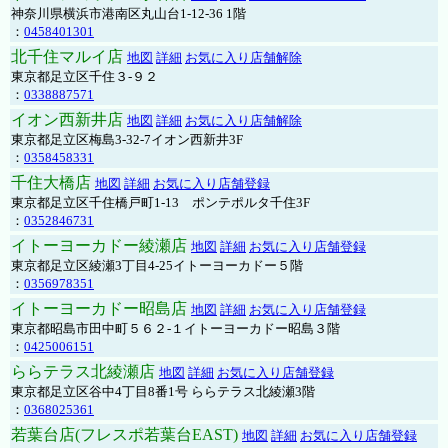
神奈川県横浜市港南区丸山台1-12-36 1階
：
0458401301
北千住マルイ店
地図
詳細
お気に入り店舗解除
東京都足立区千住３-９２
：
0338887571
イオン西新井店
地図
詳細
お気に入り店舗解除
東京都足立区梅島3-32-7イオン西新井3F
：
0358458331
千住大橋店
地図
詳細
お気に入り店舗登録
東京都足立区千住橋戸町1-13 ポンテポルタ千住3F
：
0352846731
イトーヨーカドー綾瀬店
地図
詳細
お気に入り店舗登録
東京都足立区綾瀬3丁目4-25イトーヨーカドー５階
：
0356978351
イトーヨーカドー昭島店
地図
詳細
お気に入り店舗登録
東京都昭島市田中町５６２-１イトーヨーカドー昭島３階
：
0425006151
ららテラス北綾瀬店
地図
詳細
お気に入り店舗登録
東京都足立区谷中4丁目8番1号 ららテラス北綾瀬3階
：
0368025361
若葉台店(フレスポ若葉台EAST)
地図
詳細
お気に入り店舗登録