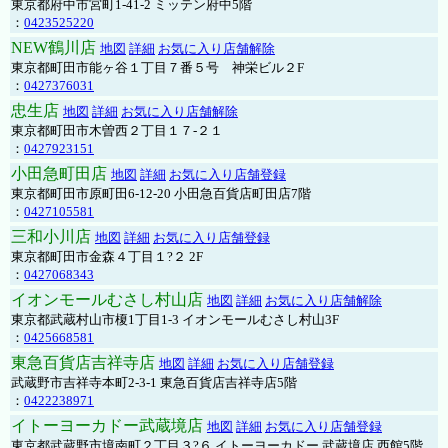
東京都府中市宮町1-41-2 ミッテン府中5階
：
0423525220
NEW鶴川店
地図
詳細
お気に入り店舗解除
東京都町田市能ヶ谷１丁目７番５号 神栄ビル２F
：
0427376031
忠生店
地図
詳細
お気に入り店舗解除
東京都町田市木曽西２丁目１７-２１
：
0427923151
小田急町田店
地図
詳細
お気に入り店舗登録
東京都町田市原町田6-12-20 小田急百貨店町田店7階
：
0427105581
三和小川店
地図
詳細
お気に入り店舗登録
東京都町田市金森４丁目１?２ 2F
：
0427068343
イオンモールむさし村山店
地図
詳細
お気に入り店舗解除
東京都武蔵村山市榎1丁目1-3 イオンモールむさし村山3F
：
0425668581
東急百貨店吉祥寺店
地図
詳細
お気に入り店舗登録
武蔵野市吉祥寺本町2-3-1 東急百貨店吉祥寺店5階
：
0422238971
イトーヨーカドー武蔵境店
地図
詳細
お気に入り店舗登録
東京都武蔵野市境南町２丁目３?６ イトーヨーカドー 武蔵境店 西館5階