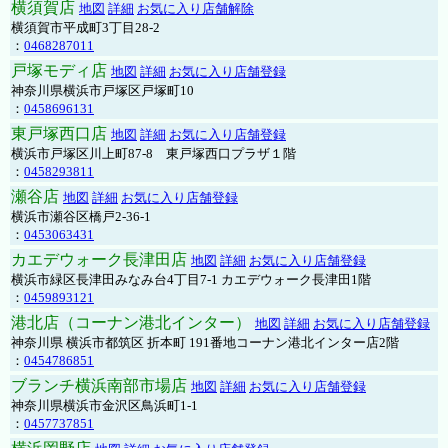
横須賀店
地図
詳細
お気に入り店舗解除
横須賀市平成町3丁目28-2
：
0468287011
戸塚モディ店
地図
詳細
お気に入り店舗登録
神奈川県横浜市戸塚区戸塚町10
：
0458696131
東戸塚西口店
地図
詳細
お気に入り店舗登録
横浜市戸塚区川上町87-8 東戸塚西口プラザ１階
：
0458293811
瀬谷店
地図
詳細
お気に入り店舗登録
横浜市瀬谷区橋戸2-36-1
：
0453063431
カエデウォーク長津田店
地図
詳細
お気に入り店舗登録
横浜市緑区長津田みなみ台4丁目7-1 カエデウォーク長津田1階
：
0459893121
港北店（コーナン港北インター）
地図
詳細
お気に入り店舗登録
神奈川県 横浜市都筑区 折本町 191番地コーナン港北インター店2階
：
0454786851
ブランチ横浜南部市場店
地図
詳細
お気に入り店舗登録
神奈川県横浜市金沢区鳥浜町1-1
：
0457737851