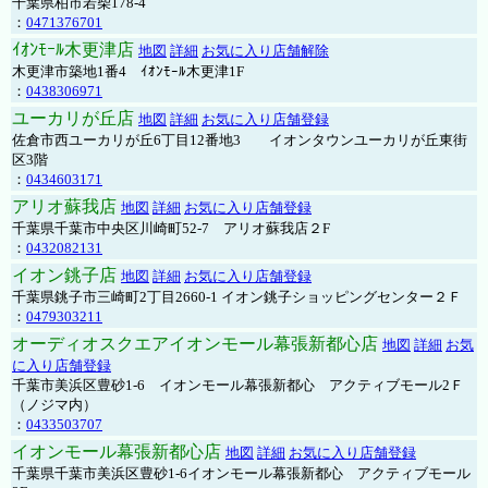
千葉県柏市若柴178-4
：
0471376701
ｲｵﾝﾓｰﾙ木更津店
地図
詳細
お気に入り店舗解除
木更津市築地1番4 ｲｵﾝﾓｰﾙ木更津1F
：
0438306971
ユーカリが丘店
地図
詳細
お気に入り店舗登録
佐倉市西ユーカリが丘6丁目12番地3 イオンタウンユーカリが丘東街
区3階
：
0434603171
アリオ蘇我店
地図
詳細
お気に入り店舗登録
千葉県千葉市中央区川崎町52-7 アリオ蘇我店２F
：
0432082131
イオン銚子店
地図
詳細
お気に入り店舗登録
千葉県銚子市三崎町2丁目2660-1 イオン銚子ショッピングセンター２Ｆ
：
0479303211
オーディオスクエアイオンモール幕張新都心店
地図
詳細
お気
に入り店舗登録
千葉市美浜区豊砂1-6 イオンモール幕張新都心 アクティブモール2Ｆ
（ノジマ内）
：
0433503707
イオンモール幕張新都心店
地図
詳細
お気に入り店舗登録
千葉県千葉市美浜区豊砂1-6イオンモール幕張新都心 アクティブモール