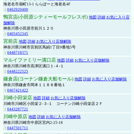
海老名市扇町13-1 ららぽーと海老名4F
：
0462920400
鴨宮店(小田原シティーモールフレスポ)
地図
詳細
お気に入り店
舗解除
神奈川県小田原市前川１２０
：
0465452345
宮前店
地図
詳細
お気に入り店舗解除
神奈川県川崎市宮前区馬絹1丁目9番地5号
：
0448718371
マルイファミリー溝口店
地図
詳細
お気に入り店舗解除
神奈川県川崎市高津区溝口１-４-１
：
0448222525
鎌倉店(コーナン鎌倉大船モール)
地図
詳細
お気に入り店舗解除
神奈川県鎌倉市岡本１１８８番地１
：
0467421422
川崎小田栄店
地図
詳細
お気に入り店舗解除
川崎市川崎区小田栄２‐３‐１ コーナン川崎小田栄店２Ｆ
：
0443287721
川崎中原店
地図
詳細
お気に入り店舗解除
神奈川県川崎市中原区宮内2-25-18
：
0447501711