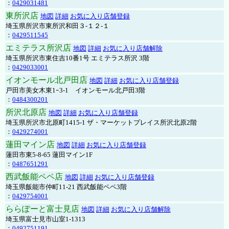
：
0429031481
東所沢店
地図
詳細
お気に入り店舗登録
埼玉県所沢市東所沢和田３-１２-１
：
0429511545
エミテラス所沢店
地図
詳細
お気に入り店舗解除
埼玉県所沢市東住吉10番1号 エミテラス所沢 3階
：
0429033001
イオンモール北戸田店
地図
詳細
お気に入り店舗登録
戸田市美女木東1ｰ3‐1 イオンモール北戸田3階
：
0484300201
所沢北原店
地図
詳細
お気に入り店舗登録
埼玉県所沢市北原町1415-1 ザ・マーケットプレイス所沢北原2階
：
0429274001
蓮田マイン店
地図
詳細
お気に入り店舗登録
蓮田市東5-8-65 蓮田マイン1F
：
0487651291
西武飯能ペペ店
地図
詳細
お気に入り店舗登録
埼玉県飯能市仲町11-21 西武飯能ペペ3階
：
0429754001
ららぽーと富士見店
地図
詳細
お気に入り店舗解除
埼玉県富士見市山室1-1313
：
0492751191