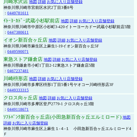
川崎水沢店
地図
詳細
お気に入り店舗登録
神奈川県川崎市宮前区水沢2丁目3番8号
：
0449781611
ｲﾄｰﾖｰｶﾄﾞｰ武蔵小杉駅前店
地図
詳細
お気に入り店舗登録
神奈川県川崎市中原区小杉町3-420イトーヨーカドー武蔵小杉駅前店5階
：
0447380611
イオン新百合ヶ丘店
地図
詳細
お気に入り店舗登録
神奈川県川崎市麻生区上麻生1-19イオン新百合ヶ丘5F
：
0449590071
東急ストア鎌倉店
地図
詳細
お気に入り店舗登録
神奈川県鎌倉市小町1丁目2-12東急ストア鎌倉店5階
：
0467237481
川崎枡形店
地図
詳細
お気に入り店舗登録
神奈川県川崎市多摩区枡形1丁目5番1号ヤオコー川崎枡形店3F
：
0449333315
クロス向ヶ丘店
地図
詳細
お気に入り店舗登録
神奈川県川崎市多摩区登戸2779-1 クロス向ヶ丘3階
：
0449118671
ｿﾌﾄﾊﾞﾝｸ新百合ヶ丘店(小田急新百合ヶ丘エルミロード)
地図
詳細
お気に入り店舗登録
神奈川県川崎市麻生区上麻生１-４-１ 小田急新百合ヶ丘エルミロード4
Ｆ