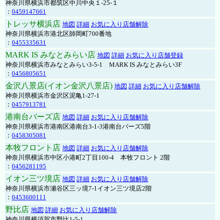
神奈川県横浜市都筑区中川中央１-25-１
：
0459147661
トレッサ横浜店
地図
詳細
お気に入り店舗解除
神奈川県横浜市港北区師岡町700番地
：
0455335631
MARK IS みなとみらい店
地図
詳細
お気に入り店舗登録
神奈川県横浜市みなとみらい3-5-1 MARK IS みなとみらい3F
：
0456805651
金沢八景店(イオン金沢八景店)
地図
詳細
お気に入り店舗解除
神奈川県横浜市金沢区泥亀1-27-1
：
0457913781
港南台バーズ店
地図
詳細
お気に入り店舗解除
神奈川県横浜市港南区港南台3-1-3港南台バーズ5階
：
0458305081
本牧フロント店
地図
詳細
お気に入り店舗解除
神奈川県横浜市中区小港町2丁目100-4 本牧フロント 2階
：
0456281195
イオン三ツ境店
地図
詳細
お気に入り店舗解除
神奈川県横浜市瀬谷区三ッ境7-1イオン三ツ境店2階
：
0453600111
野比店
地図
詳細
お気に入り店舗解除
神奈川県横須賀市野比1-5-1