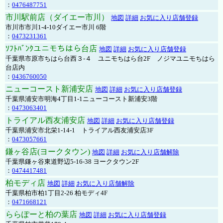
：
0476487751
市川駅前店（ダイエー市川）
地図
詳細
お気に入り店舗登録
市川市市川1-4-10ダイエー市川 6階
：
0473231361
ｿﾌﾄﾊﾞﾝｸユニモちはら台店
地図
詳細
お気に入り店舗登録
千葉県市原市ちはら台西３-４ ユニモちはら台2F ノジマユニモちはら
台店内
：
0436760050
ニューコースト新浦安店
地図
詳細
お気に入り店舗登録
千葉県浦安市明海4丁目1-1ニューコースト新浦安3階
：
0473063401
トライアル西友浦安店
地図
詳細
お気に入り店舗登録
千葉県浦安市北栄1-14-1 トライアル西友浦安店3F
：
0473057661
鎌ヶ谷店(ヨークタウン)
地図
詳細
お気に入り店舗解除
千葉県鎌ヶ谷東道野辺5-16-38 ヨークタウン2F
：
0474417481
柏モディ店
地図
詳細
お気に入り店舗解除
千葉県柏市柏1丁目2-26 柏モディ4F
：
0471668121
ららぽーと柏の葉店
地図
詳細
お気に入り店舗登録