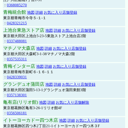
：
0368085270
青梅統合館
地図
詳細
お気に入り店舗登録
東京都青梅市今寺５-１-１
：
0428321215
上池台東急ストア店
地図
詳細
お気に入り店舗登録
東京都大田区上池台5-23-5東急ストア上池台店2階
：
0337488081
マチノマ大森店
地図
詳細
お気に入り店舗登録
東京都大田区大森町3-1-38マチノマ大森2階
：
0357535311
青梅インター店
地図
詳細
お気に入り店舗登録
東京都青梅市新町６-１６-１１
：
0428339031
グランデュオ蒲田店
地図
詳細
お気に入り店舗登録
東京都大田区蒲田5-13-1グランデュオ蒲田東館3階
：
0357138301
亀有店(リリオ館)
地図
詳細
お気に入り店舗解除
東京都葛飾区亀有3-26-1リリオ館4F
：
0356506181
イトーヨーカドー四つ木店
地図
詳細
お気に入り店舗登録
東京都葛飾区四つ木2丁目21-1イトーヨーカドー四つ木３F