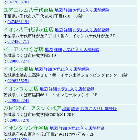
：
0477035701
ユアエルム八千代台店
地図
詳細
お気に入り店舗解除
千葉県八千代市八千代台東1丁目1-10 ３階
：
0474861191
イオン八千代緑が丘店
地図
詳細
お気に入り店舗登録
千葉県八千代市緑が丘２丁目１番３ イオン八千代緑が丘３F
：
0474804711
イーアスつくば店
地図
詳細
お気に入り店舗解除
茨城県つくば市研究学園5-19
：
0298687271
イオン土浦店
地図
詳細
お気に入り店舗解除
茨城県土浦市上高津３６７番 イオン土浦ショッピングセンター1階
：
0298355251
イオンつくば店
地図
詳細
お気に入り店舗登録
茨城県つくば市稲岡66-1 イオンモールつくば 3F
：
0298392241
ｿﾌﾄﾊﾞﾝｸイーアスつくば店
地図
詳細
お気に入り店舗登録
茨城県つくば市研究学園C50街区1-2010
：
0298687278
イオンタウン守谷店
地図
詳細
お気に入り店舗登録
茨城県守谷市百合ヶ丘3丁目249-1ｲｵﾝﾀｳﾝ守谷・2F
：
0297210701