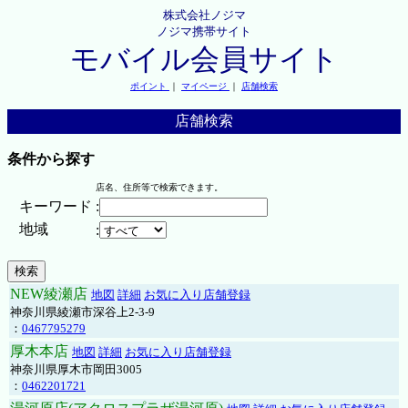
株式会社ノジマ
ノジマ携帯サイト
モバイル会員サイト
ポイント
｜
マイページ
｜
店舗検索
店舗検索
条件から探す
店名、住所等で検索できます。
キーワード
:
地域
:
NEW綾瀬店
地図
詳細
お気に入り店舗登録
神奈川県綾瀬市深谷上2-3-9
：
0467795279
厚木本店
地図
詳細
お気に入り店舗登録
神奈川県厚木市岡田3005
：
0462201721