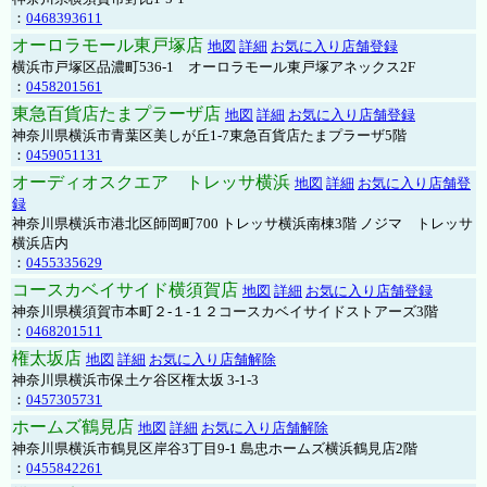
：
0468393611
オーロラモール東戸塚店
地図
詳細
お気に入り店舗登録
横浜市戸塚区品濃町536-1 オーロラモール東戸塚アネックス2F
：
0458201561
東急百貨店たまプラーザ店
地図
詳細
お気に入り店舗登録
神奈川県横浜市青葉区美しが丘1-7東急百貨店たまプラーザ5階
：
0459051131
オーディオスクエア トレッサ横浜
地図
詳細
お気に入り店舗登
録
神奈川県横浜市港北区師岡町700 トレッサ横浜南棟3階 ノジマ トレッサ
横浜店内
：
0455335629
コースカベイサイド横須賀店
地図
詳細
お気に入り店舗登録
神奈川県横須賀市本町２-１-１２コースカベイサイドストアーズ3階
：
0468201511
権太坂店
地図
詳細
お気に入り店舗解除
神奈川県横浜市保土ケ谷区権太坂 3-1-3
：
0457305731
ホームズ鶴見店
地図
詳細
お気に入り店舗解除
神奈川県横浜市鶴見区岸谷3丁目9-1 島忠ホームズ横浜鶴見店2階
：
0455842261