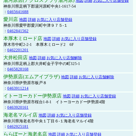
湯河原店(アクロスプラザ湯河原)
地図
詳細
お気に入り店舗登録
神奈川県足柄下郡湯河原町中央1-1617-54
：
0465641688
愛川店
地図
詳細
お気に入り店舗登録
神奈川県愛甲郡愛川町中津９７５-１
：
0462841562
本厚木ミロード店
地図
詳細
お気に入り店舗登録
厚木市中町2-2-1 本厚木ミロード2 6F
：
0462201201
大井松田店
地図
詳細
お気に入り店舗解除
神奈川県足柄上郡大井町金子字中の町325-1
：
0465828168
伊勢原店(エムアイプラザ)
地図
詳細
お気に入り店舗解除
神奈川県伊勢原市板戸８
：
0463911214
イトーヨーカドー伊勢原店
地図
詳細
お気に入り店舗登録
神奈川県伊勢原市桜台1-8-1 イトーヨーカドー伊勢原4階
：
0463920161
海老名マルイ店
地図
詳細
お気に入り店舗登録
神奈川県海老名市中央１丁目６-１海老名マルイ4階
：
0462925181
ららぽーと海老名店
地図
詳細
お気に入り店舗登録