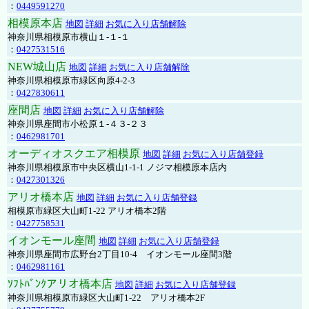
：
0449591270
相模原本店
地図
詳細
お気に入り店舗解除
神奈川県相模原市横山１-１-１
：
0427531516
NEW城山店
地図
詳細
お気に入り店舗解除
神奈川県相模原市緑区向原4-2-3
：
0427830611
座間店
地図
詳細
お気に入り店舗解除
神奈川県座間市小松原１-４３-２３
：
0462981701
オーディオスクエア相模原
地図
詳細
お気に入り店舗登録
神奈川県相模原市中央区横山1-1-1 ノジマ相模原本店内
：
0427301326
アリオ橋本店
地図
詳細
お気に入り店舗登録
相模原市緑区大山町1-22 アリオ橋本2階
：
0427758531
イオンモール座間
地図
詳細
お気に入り店舗登録
神奈川県座間市広野台2丁目10-4 イオンモール座間3階
：
0462981161
ｿﾌﾄﾊﾞﾝｸアリオ橋本店
地図
詳細
お気に入り店舗登録
神奈川県相模原市緑区大山町1-22 アリオ橋本2F