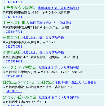
：
0424401734
キテラタウン調布店
地図
詳細
お気に入り店舗登録
東京都調布市菊野台1-33-3 キテラタウン調布2F
：
0424436151
ホームズ仙川店
地図
詳細
お気に入り店舗登録
東京都調布市若葉町2丁目1-7 ホームズ仙川店2階
：
0353847711
三鷹東八店
地図
詳細
お気に入り店舗登録
東京都調布市深大寺東町８丁目３３-１
：
0422706531
池袋東武店
地図
詳細
お気に入り店舗登録
豊島区西池袋1-1-25 東武百貨店 池袋店4F 8～10番地
：
0359531011
パークシティ中野店
地図
詳細
お気に入り店舗登録
東京都中野区中野四丁目14 番1 号 PARKCITY NAKANO 201
：
0359429861
日の出店(イオンモール日の出)
地図
詳細
お気に入り店舗登録
東京都西多摩郡日の出町大字平井字三吉野桜237-3
：
0425973155
ひばりが丘パルコ店
地図
詳細
お気に入り店舗解除
東京都西東京市ひばりが丘1-1-1