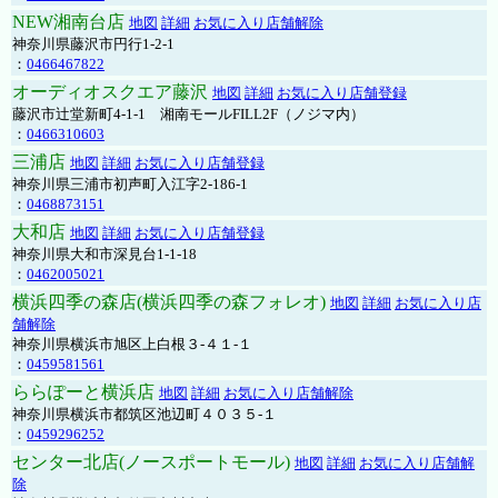
NEW湘南台店
地図
詳細
お気に入り店舗解除
神奈川県藤沢市円行1-2-1
：
0466467822
オーディオスクエア藤沢
地図
詳細
お気に入り店舗登録
藤沢市辻堂新町4-1-1 湘南モールFILL2F（ノジマ内）
：
0466310603
三浦店
地図
詳細
お気に入り店舗登録
神奈川県三浦市初声町入江字2-186-1
：
0468873151
大和店
地図
詳細
お気に入り店舗登録
神奈川県大和市深見台1-1-18
：
0462005021
横浜四季の森店(横浜四季の森フォレオ)
地図
詳細
お気に入り店
舗解除
神奈川県横浜市旭区上白根３-４１-１
：
0459581561
ららぽーと横浜店
地図
詳細
お気に入り店舗解除
神奈川県横浜市都筑区池辺町４０３５-１
：
0459296252
センター北店(ノースポートモール)
地図
詳細
お気に入り店舗解
除