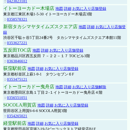
：
0423823181
イトーヨーカドー木場店
地図
詳細
お気に入り店舗登録
東京都江東区木場1-5-30 イトーヨーカドー木場店3階
：
0358578321
新宿タカシマヤタイムズスクエア店
地図
詳細
お気に入り店舗登
録
渋谷区千駄ヶ谷5丁目24番2号 タカシマヤタイムズスクエア本館11階
：
0353627221
五反田TOC店
地図
詳細
お気に入り店舗登録
東京都品川区西五反田 ７－２２－１７ TOCビル3階
：
0363846612
荻窪駅前店
地図
詳細
お気に入り店舗登録
東京都杉並区上萩1-9-1 タウンセブン６F
：
0353475121
イトーヨーカドー曳舟店
地図
詳細
お気に入り店舗解除
東京都墨田区京島１丁目２-１イトーヨーカドー曳舟店４階
：
0356551051
SOCOLA用賀店
地図
詳細
お気に入り店舗登録
世田谷区上用賀6-6-6 SOCOLA用賀3階
：
0354265021
経堂駅前店
地図
詳細
お気に入り店舗登録
東京都世田谷区宮坂2-19-5ピーコックストア経堂店B1F