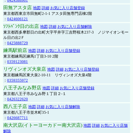
：
0424388901
田無アスタ店
地図
詳細
お気に入り店舗登録
東京都西東京市田無町2-1-1 アスタ田無専門店棟2階
：
0424606121
ｿﾌﾄﾊﾞﾝｸ日の出店
地図
詳細
お気に入り店舗解除
東京都西多摩郡日の出町大字平井字三吉野桜木237-3 ノジマイオンモー
ル日の出2Ｆ
：
0425888729
練馬駅前店
地図
詳細
お気に入り店舗登録
東京都練馬区練馬1丁目3-10 2階
：
0359123081
リヴィンオズ大泉店
地図
詳細
お気に入り店舗登録
東京都練馬区東大泉2-10-11 リヴィンオズ大泉4階
：
0359355972
八王子みなみ野店
地図
詳細
お気に入り店舗登録
東京都八王子市みなみ野１丁目２-１
：
0426322620
西八王子店
地図
詳細
お気に入り店舗解除
東京都八王子市並木町35-1
：
0426687711
南大沢店(イトーヨーカドー南大沢店)
地図
詳細
お気に入り店舗
解除