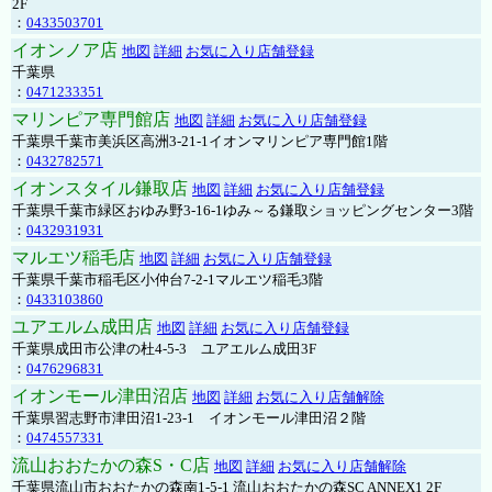
2F
：
0433503701
イオンノア店
地図
詳細
お気に入り店舗登録
千葉県
：
0471233351
マリンピア専門館店
地図
詳細
お気に入り店舗登録
千葉県千葉市美浜区高洲3-21-1イオンマリンピア専門館1階
：
0432782571
イオンスタイル鎌取店
地図
詳細
お気に入り店舗登録
千葉県千葉市緑区おゆみ野3-16-1ゆみ～る鎌取ショッピングセンター3階
：
0432931931
マルエツ稲毛店
地図
詳細
お気に入り店舗登録
千葉県千葉市稲毛区小仲台7-2-1マルエツ稲毛3階
：
0433103860
ユアエルム成田店
地図
詳細
お気に入り店舗登録
千葉県成田市公津の杜4-5-3 ユアエルム成田3F
：
0476296831
イオンモール津田沼店
地図
詳細
お気に入り店舗解除
千葉県習志野市津田沼1-23-1 イオンモール津田沼２階
：
0474557331
流山おおたかの森S・C店
地図
詳細
お気に入り店舗解除
千葉県流山市おおたかの森南1-5-1 流山おおたかの森SC ANNEX1 2F