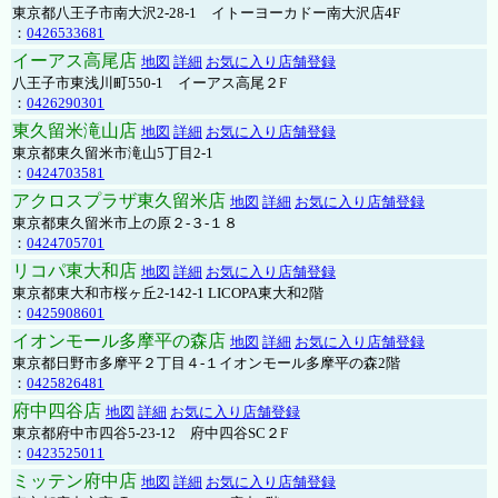
東京都八王子市南大沢2-28-1 イトーヨーカドー南大沢店4F
：
0426533681
イーアス高尾店
地図
詳細
お気に入り店舗登録
八王子市東浅川町550-1 イーアス高尾２F
：
0426290301
東久留米滝山店
地図
詳細
お気に入り店舗登録
東京都東久留米市滝山5丁目2-1
：
0424703581
アクロスプラザ東久留米店
地図
詳細
お気に入り店舗登録
東京都東久留米市上の原２-３-１８
：
0424705701
リコパ東大和店
地図
詳細
お気に入り店舗登録
東京都東大和市桜ヶ丘2-142-1 LICOPA東大和2階
：
0425908601
イオンモール多摩平の森店
地図
詳細
お気に入り店舗登録
東京都日野市多摩平２丁目４-１イオンモール多摩平の森2階
：
0425826481
府中四谷店
地図
詳細
お気に入り店舗登録
東京都府中市四谷5-23-12 府中四谷SC２F
：
0423525011
ミッテン府中店
地図
詳細
お気に入り店舗登録