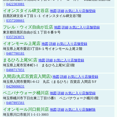
：
0422303081
イオンスタイル碑文谷店
地図
詳細
お気に入り店舗登録
目黒区碑文谷４丁目１-１ イオンスタイル碑文谷7階
：
0357208661
フレル・ウィズ自由が丘店
地図
詳細
お気に入り店舗登録
東京都目黒区自由が丘１丁目６番９号
：
0357263071
イオンモール上尾店
地図
詳細
お気に入り店舗登録
埼玉県上尾市愛宕3丁目8-１号イオンモール上尾２階
：
0487790181
まるひろ上尾SC店
地図
詳細
お気に入り店舗登録
埼玉県上尾市宮本町1-1 まるひろ上尾SC店5階
：
0488717051
入間店(丸広百貨店入間店)
地図
詳細
お気に入り店舗登録
埼玉県入間市豊岡1-6-12 丸広（まるひろ）百貨店 入間店５F
：
0429606631
ベニバナウォーク桶川店
地図
詳細
お気に入り店舗登録
埼玉県桶川市下日出東二丁目15番1 ベニバナウォーク桶川1階
：
0487895561
イオンモール川口前川店
地図
詳細
お気に入り店舗解除
埼玉県川口市前川 1-1-11-3003