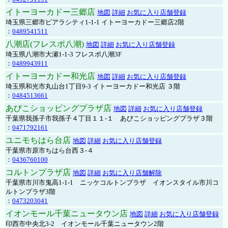
イトーヨーカドー三郷店
地図
詳細
お気に入り店舗登録
埼玉県三郷市ピアラシティ1-1-1 イトーヨーカドー三郷店2階
：
0489541511
八潮店(フレスポ八潮)
地図
詳細
お気に入り店舗登録
埼玉県八潮市大瀬1-1-3 フレスポ八潮3F
：
0489943911
イトーヨーカドー和光店
地図
詳細
お気に入り店舗登録
埼玉県和光市丸山台1丁目9-3 イトーヨーカドー和光店 ３階
：
0484513661
あびこショッピングプラザ店
地図
詳細
お気に入り店舗登録
千葉県我孫子市我孫子４丁目１１-１ あびこショッピングプラザ３階
：
0471792161
ユニモちはら台店
地図
詳細
お気に入り店舗登録
千葉県市原市ちはら台西３-４
：
0436760100
コルトンプラザ店
地図
詳細
お気に入り店舗解除
千葉県市川市鬼高1-1-1 ニッケコルトンプラザ イオンスタイル市川コ
ルトンプラザ3階
：
0473203041
イオンモール千葉ニュータウン店
地図
詳細
お気に入り店舗登録
印西市中央北3-2 イオンモール千葉ニュータウン2階