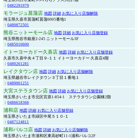
：
0482291979
モラージュ菖蒲店
地図
詳細
お気に入り店舗解除
埼玉県久喜市菖蒲町菖蒲6005番地1
：
0480872501
熊谷ニットーモール店
地図
詳細
お気に入り店舗登録
埼玉県熊谷市銀座2-245 ニットーモール3F
：
0485010600
イトーヨーカドー久喜店
地図
詳細
お気に入り店舗登録
久喜市久喜中央４丁目９-１１ イトーヨーカドー 久喜店4階
：
0480261281
レイクタウン店
地図
詳細
お気に入り店舗解除
埼玉県越谷市レイクタウン３丁目１番地１
：
0489901251
大宮ステラタウン店
地図
詳細
お気に入り店舗登録
埼玉県さいたま市北区宮原1-854-1 ステラタウン公園棟2階
：
0486618366
浦和店
地図
詳細
お気に入り店舗登録
埼玉県さいたま市緑区中尾５１０-１
：
0487124811
浦和パルコ店
地図
詳細
お気に入り店舗解除
埼玉県さいたま市浦和区東高砂町11-1浦和パルコ2F