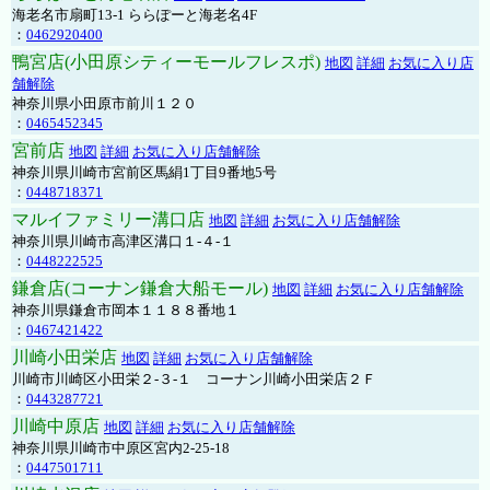
海老名市扇町13-1 ららぽーと海老名4F
：
0462920400
鴨宮店(小田原シティーモールフレスポ)
地図
詳細
お気に入り店
舗解除
神奈川県小田原市前川１２０
：
0465452345
宮前店
地図
詳細
お気に入り店舗解除
神奈川県川崎市宮前区馬絹1丁目9番地5号
：
0448718371
マルイファミリー溝口店
地図
詳細
お気に入り店舗解除
神奈川県川崎市高津区溝口１-４-１
：
0448222525
鎌倉店(コーナン鎌倉大船モール)
地図
詳細
お気に入り店舗解除
神奈川県鎌倉市岡本１１８８番地１
：
0467421422
川崎小田栄店
地図
詳細
お気に入り店舗解除
川崎市川崎区小田栄２‐３‐１ コーナン川崎小田栄店２Ｆ
：
0443287721
川崎中原店
地図
詳細
お気に入り店舗解除
神奈川県川崎市中原区宮内2-25-18
：
0447501711