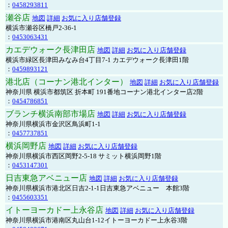
：
0458293811
瀬谷店
地図
詳細
お気に入り店舗登録
横浜市瀬谷区橋戸2-36-1
：
0453063431
カエデウォーク長津田店
地図
詳細
お気に入り店舗登録
横浜市緑区長津田みなみ台4丁目7-1 カエデウォーク長津田1階
：
0459893121
港北店（コーナン港北インター）
地図
詳細
お気に入り店舗登録
神奈川県 横浜市都筑区 折本町 191番地コーナン港北インター店2階
：
0454786851
ブランチ横浜南部市場店
地図
詳細
お気に入り店舗登録
神奈川県横浜市金沢区鳥浜町1-1
：
0457737851
横浜岡野店
地図
詳細
お気に入り店舗登録
神奈川県横浜市西区岡野2-5-18 サミット横浜岡野1階
：
0453147301
日吉東急アベニュー店
地図
詳細
お気に入り店舗登録
神奈川県横浜市港北区日吉2-1-1日吉東急アベニュー 本館3階
：
0455603351
イトーヨーカドー上永谷店
地図
詳細
お気に入り店舗登録
神奈川県横浜市港南区丸山台1-12イトーヨーカドー上永谷3階