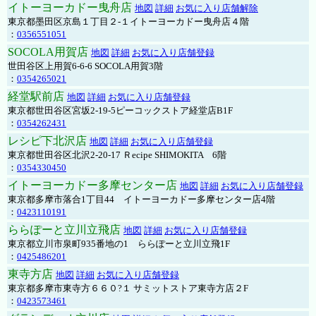
イトーヨーカドー曳舟店
地図
詳細
お気に入り店舗解除
東京都墨田区京島１丁目２-１イトーヨーカドー曳舟店４階
：
0356551051
SOCOLA用賀店
地図
詳細
お気に入り店舗登録
世田谷区上用賀6-6-6 SOCOLA用賀3階
：
0354265021
経堂駅前店
地図
詳細
お気に入り店舗登録
東京都世田谷区宮坂2-19-5ピーコックストア経堂店B1F
：
0354262431
レシピ下北沢店
地図
詳細
お気に入り店舗登録
東京都世田谷区北沢2-20-17 Ｒecipe SHIMOKITA 6階
：
0354330450
イトーヨーカドー多摩センター店
地図
詳細
お気に入り店舗登録
東京都多摩市落合1丁目44 イトーヨーカドー多摩センター店4階
：
0423110191
ららぽーと立川立飛店
地図
詳細
お気に入り店舗登録
東京都立川市泉町935番地の1 ららぽーと立川立飛1F
：
0425486201
東寺方店
地図
詳細
お気に入り店舗登録
東京都多摩市東寺方６６０?１ サミットストア東寺方店２F
：
0423573461