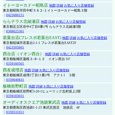
イトーヨーカドー昭島店
地図
詳細
お気に入り店舗登録
東京都昭島市田中町５６２-１イトーヨーカドー昭島３階
：
0425006151
ららテラス北綾瀬店
地図
詳細
お気に入り店舗登録
東京都足立区谷中4丁目8番1号 ららテラス北綾瀬3階
：
0368025361
若葉台店(フレスポ若葉台EAST)
地図
詳細
お気に入り店舗登録
東京都稲城市若葉台2-1-1 フレスポ若葉台EAST2F
：
0423505661
西台店（イオン西台）
地図
詳細
お気に入り店舗登録
東京都板橋区蓮根３-８-１２ イオン西台３F
：
0359160561
西友成増店
地図
詳細
お気に入り店舗登録
東京都板橋区成増3丁目11番3号 アクト1 ３階
：
0359040831
板橋前野町店
地図
詳細
お気に入り店舗登録
東京都板橋区前野町3-20-1ヒューリック志村坂上2階
：
0359183031
オーディオスクエア池袋東武店
地図
詳細
お気に入り店舗登録
東京都豊島区西池袋1-1-25 東武百貨店 池袋店 4F
：
0359531011