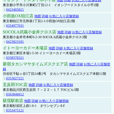
地図
詳細
お気に入り店舗登録
東京都小平市小川東町2丁目12-1 イオンフードスタイル小平2階
：
0423485821
小田急OX狛江店
地図
詳細
お気に入り店舗登録
東京都狛江市元和泉1丁目2-1小田急OX狛江店2階
：
0354977031
SOCOLA武蔵小金井クロス店
地図
詳細
お気に入り店舗登録
東京都小金井市本町6-2-30 SOCOLA武蔵小金井クロス3階
：
0423823181
イトーヨーカドー木場店
地図
詳細
お気に入り店舗登録
東京都江東区木場1-5-30 イトーヨーカドー木場店3階
：
0358578321
新宿タカシマヤタイムズスクエア店
地図
詳細
お気に入り店舗登
録
渋谷区千駄ヶ谷5丁目24番2号 タカシマヤタイムズスクエア本館11階
：
0353627221
五反田TOC店
地図
詳細
お気に入り店舗登録
東京都品川区西五反田 ７－２２－１７ TOCビル3階
：
0363846612
荻窪駅前店
地図
詳細
お気に入り店舗登録
東京都杉並区上萩1-9-1 タウンセブン６F
：
0353475121