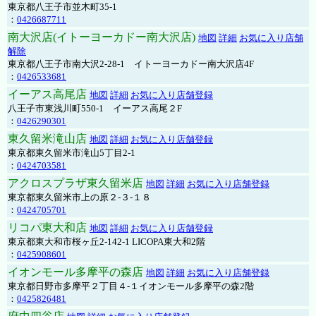
東京都八王子市並木町35-1
：
0426687711
南大沢店(イトーヨーカドー南大沢店)
地図
詳細
お気に入り店舗
解除
東京都八王子市南大沢2-28-1 イトーヨーカドー南大沢店4F
：
0426533681
イーアス高尾店
地図
詳細
お気に入り店舗登録
八王子市東浅川町550-1 イーアス高尾２F
：
0426290301
東久留米滝山店
地図
詳細
お気に入り店舗登録
東京都東久留米市滝山5丁目2-1
：
0424703581
アクロスプラザ東久留米店
地図
詳細
お気に入り店舗登録
東京都東久留米市上の原２-３-１８
：
0424705701
リコパ東大和店
地図
詳細
お気に入り店舗登録
東京都東大和市桜ヶ丘2-142-1 LICOPA東大和2階
：
0425908601
イオンモール多摩平の森店
地図
詳細
お気に入り店舗登録
東京都日野市多摩平２丁目４-１イオンモール多摩平の森2階
：
0425826481