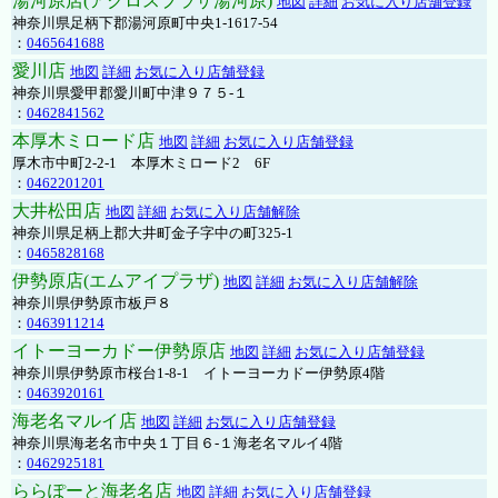
湯河原店(アクロスプラザ湯河原)
地図
詳細
お気に入り店舗登録
神奈川県足柄下郡湯河原町中央1-1617-54
：
0465641688
愛川店
地図
詳細
お気に入り店舗登録
神奈川県愛甲郡愛川町中津９７５-１
：
0462841562
本厚木ミロード店
地図
詳細
お気に入り店舗登録
厚木市中町2-2-1 本厚木ミロード2 6F
：
0462201201
大井松田店
地図
詳細
お気に入り店舗解除
神奈川県足柄上郡大井町金子字中の町325-1
：
0465828168
伊勢原店(エムアイプラザ)
地図
詳細
お気に入り店舗解除
神奈川県伊勢原市板戸８
：
0463911214
イトーヨーカドー伊勢原店
地図
詳細
お気に入り店舗登録
神奈川県伊勢原市桜台1-8-1 イトーヨーカドー伊勢原4階
：
0463920161
海老名マルイ店
地図
詳細
お気に入り店舗登録
神奈川県海老名市中央１丁目６-１海老名マルイ4階
：
0462925181
ららぽーと海老名店
地図
詳細
お気に入り店舗登録