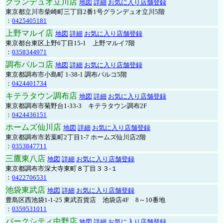
グランデュオ立川店
地図
詳細
お気に入り店舗登録
東京都立川市柴崎町三丁目2番1号グランデュオ立川5階
：
0425405181
上野マルイ店
地図
詳細
お気に入り店舗登録
東京都台東区上野6丁目15-1 上野マルイ7階
：
0358344971
調布パルコ店
地図
詳細
お気に入り店舗登録
東京都調布市小島町 1-38-1 調布パルコ5階
：
0424401734
キテラタウン調布店
地図
詳細
お気に入り店舗登録
東京都調布市菊野台1-33-3 キテラタウン調布2F
：
0424436151
ホームズ仙川店
地図
詳細
お気に入り店舗登録
東京都調布市若葉町2丁目1-7 ホームズ仙川店2階
：
0353847711
三鷹東八店
地図
詳細
お気に入り店舗登録
東京都調布市深大寺東町８丁目３３-１
：
0422706531
池袋東武店
地図
詳細
お気に入り店舗登録
豊島区西池袋1-1-25 東武百貨店 池袋店4F 8～10番地
：
0359531011
パークシティ中野店
地図
詳細
お気に入り店舗登録