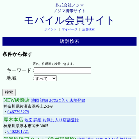
株式会社ノジマ
ノジマ携帯サイト
モバイル会員サイト
ポイント
｜
マイページ
｜
店舗検索
店舗検索
条件から探す
店名、住所等で検索できます。
キーワード
:
地域
:
NEW綾瀬店
地図
詳細
お気に入り店舗登録
神奈川県綾瀬市深谷上2-3-9
：
0467795279
厚木本店
地図
詳細
お気に入り店舗登録
神奈川県厚木市岡田3005
：
0462201721