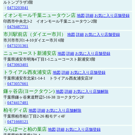
ルトンプラザ3階
：
0473203041
イオンモール千葉ニュータウン店
地図
詳細
お気に入り店舗登録
印西市中央北3-2 イオンモール千葉ニュータウン2階
：
0476487751
市川駅前店（ダイエー市川）
地図
詳細
お気に入り店舗登録
市川市市川1-4-10ダイエー市川 6階
：
0473231361
ニューコースト新浦安店
地図
詳細
お気に入り店舗登録
千葉県浦安市明海4丁目1-1ニューコースト新浦安3階
：
0473063401
トライアル西友浦安店
地図
詳細
お気に入り店舗登録
千葉県浦安市北栄1-14-1 トライアル西友浦安店3F
：
0473057661
鎌ヶ谷店(ヨークタウン)
地図
詳細
お気に入り店舗解除
千葉県鎌ヶ谷東道野辺5-16-38 ヨークタウン2F
：
0474417481
柏モディ店
地図
詳細
お気に入り店舗解除
千葉県柏市柏1丁目2-26 柏モディ4F
：
0471668121
ららぽーと柏の葉店
地図
詳細
お気に入り店舗登録