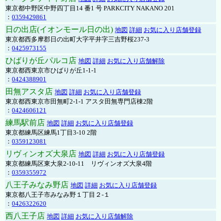
東京都中野区中野四丁目14 番1 号 PARKCITY NAKANO 201
：
0359429861
日の出店(イオンモール日の出)
地図
詳細
お気に入り店舗登録
東京都西多摩郡日の出町大字平井字三吉野桜237-3
：
0425973155
ひばりが丘パルコ店
地図
詳細
お気に入り店舗解除
東京都西東京市ひばりが丘1-1-1
：
0424388901
田無アスタ店
地図
詳細
お気に入り店舗登録
東京都西東京市田無町2-1-1 アスタ田無専門店棟2階
：
0424606121
練馬駅前店
地図
詳細
お気に入り店舗登録
東京都練馬区練馬1丁目3-10 2階
：
0359123081
リヴィンオズ大泉店
地図
詳細
お気に入り店舗登録
東京都練馬区東大泉2-10-11 リヴィンオズ大泉4階
：
0359355972
八王子みなみ野店
地図
詳細
お気に入り店舗登録
東京都八王子市みなみ野１丁目２-１
：
0426322620
西八王子店
地図
詳細
お気に入り店舗解除