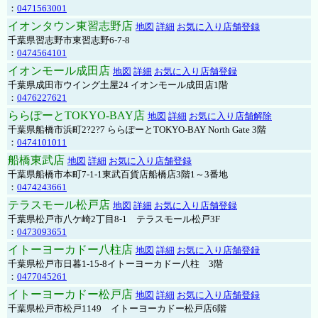
：
0471563001
イオンタウン東習志野店
地図
詳細
お気に入り店舗登録
千葉県習志野市東習志野6-7-8
：
0474564101
イオンモール成田店
地図
詳細
お気に入り店舗登録
千葉県成田市ウイング土屋24 イオンモール成田店1階
：
0476227621
ららぽーとTOKYO-BAY店
地図
詳細
お気に入り店舗解除
千葉県船橋市浜町2?2?7 ららぽーとTOKYO-BAY North Gate 3階
：
0474101011
船橋東武店
地図
詳細
お気に入り店舗登録
千葉県船橋市本町7-1-1東武百貨店船橋店3階1～3番地
：
0474243661
テラスモール松戸店
地図
詳細
お気に入り店舗登録
千葉県松戸市八ケ崎2丁目8-1 テラスモール松戸3F
：
0473093651
イトーヨーカドー八柱店
地図
詳細
お気に入り店舗登録
千葉県松戸市日暮1-15-8イトーヨーカドー八柱 3階
：
0477045261
イトーヨーカドー松戸店
地図
詳細
お気に入り店舗登録
千葉県松戸市松戸1149 イトーヨーカドー松戸店6階