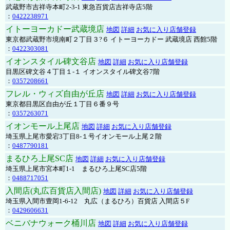
武蔵野市吉祥寺本町2-3-1 東急百貨店吉祥寺店5階
：
0422238971
イトーヨーカドー武蔵境店
地図
詳細
お気に入り店舗登録
東京都武蔵野市境南町２丁目３?６ イトーヨーカドー 武蔵境店 西館5階
：
0422303081
イオンスタイル碑文谷店
地図
詳細
お気に入り店舗登録
目黒区碑文谷４丁目１-１ イオンスタイル碑文谷7階
：
0357208661
フレル・ウィズ自由が丘店
地図
詳細
お気に入り店舗登録
東京都目黒区自由が丘１丁目６番９号
：
0357263071
イオンモール上尾店
地図
詳細
お気に入り店舗登録
埼玉県上尾市愛宕3丁目8-１号イオンモール上尾２階
：
0487790181
まるひろ上尾SC店
地図
詳細
お気に入り店舗登録
埼玉県上尾市宮本町1-1 まるひろ上尾SC店5階
：
0488717051
入間店(丸広百貨店入間店)
地図
詳細
お気に入り店舗登録
埼玉県入間市豊岡1-6-12 丸広（まるひろ）百貨店 入間店５F
：
0429606631
ベニバナウォーク桶川店
地図
詳細
お気に入り店舗登録