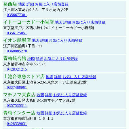
葛西店
地図
詳細
お気に入り店舗登録
江戸川区東葛西9-3-3 アリオ葛西店2F
：
0356677301
イトーヨーカドー小岩店
地図
詳細
お気に入り店舗登録
東京都江戸川区西小岩1-24-1イトーヨーカドー小岩5階
：
0356125051
イオン船堀店
地図
詳細
お気に入り店舗登録
江戸川区船堀1丁目1-51
：
0368085270
青梅統合館
地図
詳細
お気に入り店舗登録
東京都青梅市今寺５-１-１
：
0428321215
上池台東急ストア店
地図
詳細
お気に入り店舗登録
東京都大田区上池台5-23-5東急ストア上池台店2階
：
0337488081
マチノマ大森店
地図
詳細
お気に入り店舗登録
東京都大田区大森町3-1-38マチノマ大森2階
：
0357535311
青梅インター店
地図
詳細
お気に入り店舗登録
東京都青梅市新町６-１６-１１
：
0428339031