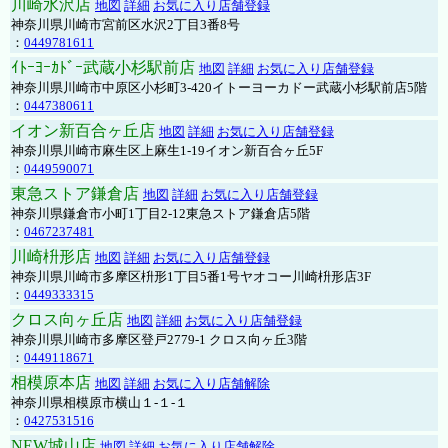
川崎水沢店
地図
詳細
お気に入り店舗登録
神奈川県川崎市宮前区水沢2丁目3番8号
：
0449781611
ｲﾄｰﾖｰｶﾄﾞｰ武蔵小杉駅前店
地図
詳細
お気に入り店舗登録
神奈川県川崎市中原区小杉町3-420イトーヨーカドー武蔵小杉駅前店5階
：
0447380611
イオン新百合ヶ丘店
地図
詳細
お気に入り店舗登録
神奈川県川崎市麻生区上麻生1-19イオン新百合ヶ丘5F
：
0449590071
東急ストア鎌倉店
地図
詳細
お気に入り店舗登録
神奈川県鎌倉市小町1丁目2-12東急ストア鎌倉店5階
：
0467237481
川崎枡形店
地図
詳細
お気に入り店舗登録
神奈川県川崎市多摩区枡形1丁目5番1号ヤオコー川崎枡形店3F
：
0449333315
クロス向ヶ丘店
地図
詳細
お気に入り店舗登録
神奈川県川崎市多摩区登戸2779-1 クロス向ヶ丘3階
：
0449118671
相模原本店
地図
詳細
お気に入り店舗解除
神奈川県相模原市横山１-１-１
：
0427531516
NEW城山店
地図
詳細
お気に入り店舗解除