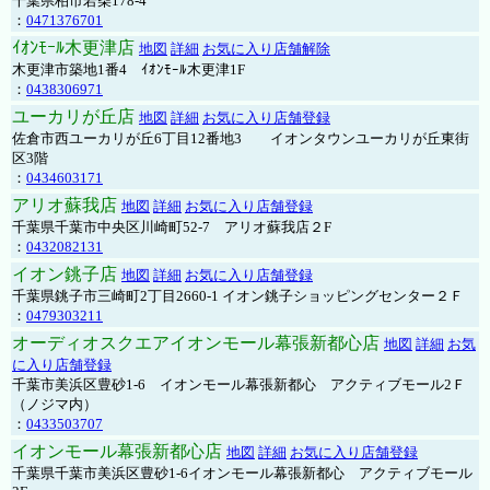
千葉県柏市若柴178-4
：
0471376701
ｲｵﾝﾓｰﾙ木更津店
地図
詳細
お気に入り店舗解除
木更津市築地1番4 ｲｵﾝﾓｰﾙ木更津1F
：
0438306971
ユーカリが丘店
地図
詳細
お気に入り店舗登録
佐倉市西ユーカリが丘6丁目12番地3 イオンタウンユーカリが丘東街
区3階
：
0434603171
アリオ蘇我店
地図
詳細
お気に入り店舗登録
千葉県千葉市中央区川崎町52-7 アリオ蘇我店２F
：
0432082131
イオン銚子店
地図
詳細
お気に入り店舗登録
千葉県銚子市三崎町2丁目2660-1 イオン銚子ショッピングセンター２Ｆ
：
0479303211
オーディオスクエアイオンモール幕張新都心店
地図
詳細
お気
に入り店舗登録
千葉市美浜区豊砂1-6 イオンモール幕張新都心 アクティブモール2Ｆ
（ノジマ内）
：
0433503707
イオンモール幕張新都心店
地図
詳細
お気に入り店舗登録
千葉県千葉市美浜区豊砂1-6イオンモール幕張新都心 アクティブモール