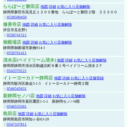
ららぽーと磐田店
地図
詳細
お気に入り店舗解除
静岡県磐田市高見丘１２００番地 ららぽーと磐田２階 ２２３００
：
0538590450
修善寺店
地図
詳細
お気に入り店舗解除
伊豆市瓜生野1
：
0558741511
御殿場店
地図
詳細
お気に入り店舗解除
静岡県御殿場市新橋914-1
：
0550701411
清水店(ベイドリーム清水)
地図
詳細
お気に入り店舗解除
静岡県静岡市清水区駒越北町８番１号ベイドリーム清水２Ｆ
：
0543370121
イトーヨーカドー静岡店
地図
詳細
お気に入り店舗登録
静岡市駿河区曲金3-1-5 イトーヨーカドー静岡２階
：
0546545631
新静岡セノバ店
地図
詳細
お気に入り店舗解除
静岡県静岡市葵区鷹匠1-1-1 新静岡セノバ4階
：
0546533301
島田店
地図
詳細
お気に入り店舗解除
静岡県島田市阿知ヶ谷63-29
：
0547337811