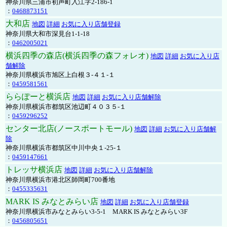
神奈川県三浦市初声町入江字2-186-1
：
0468873151
大和店
地図
詳細
お気に入り店舗登録
神奈川県大和市深見台1-1-18
：
0462005021
横浜四季の森店(横浜四季の森フォレオ)
地図
詳細
お気に入り店
舗解除
神奈川県横浜市旭区上白根３-４１-１
：
0459581561
ららぽーと横浜店
地図
詳細
お気に入り店舗解除
神奈川県横浜市都筑区池辺町４０３５-１
：
0459296252
センター北店(ノースポートモール)
地図
詳細
お気に入り店舗解
除
神奈川県横浜市都筑区中川中央１-25-１
：
0459147661
トレッサ横浜店
地図
詳細
お気に入り店舗解除
神奈川県横浜市港北区師岡町700番地
：
0455335631
MARK IS みなとみらい店
地図
詳細
お気に入り店舗登録
神奈川県横浜市みなとみらい3-5-1 MARK IS みなとみらい3F
：
0456805651