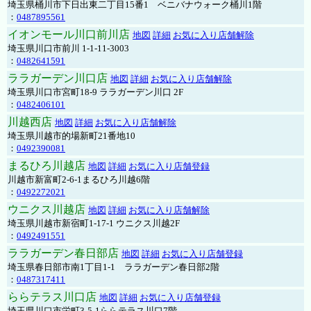
埼玉県桶川市下日出東二丁目15番1 ベニバナウォーク桶川1階
：
0487895561
イオンモール川口前川店
地図
詳細
お気に入り店舗解除
埼玉県川口市前川 1-1-11-3003
：
0482641591
ララガーデン川口店
地図
詳細
お気に入り店舗解除
埼玉県川口市宮町18-9 ララガーデン川口 2F
：
0482406101
川越西店
地図
詳細
お気に入り店舗解除
埼玉県川越市的場新町21番地10
：
0492390081
まるひろ川越店
地図
詳細
お気に入り店舗登録
川越市新富町2-6-1まるひろ川越6階
：
0492272021
ウニクス川越店
地図
詳細
お気に入り店舗解除
埼玉県川越市新宿町1-17-1 ウニクス川越2F
：
0492491551
ララガーデン春日部店
地図
詳細
お気に入り店舗登録
埼玉県春日部市南1丁目1-1 ララガーデン春日部2階
：
0487317411
ららテラス川口店
地図
詳細
お気に入り店舗登録
埼玉県川口市栄町3-5-1ららテラス川口7階