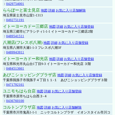
：
0429754001
ららぽーと富士見店
地図
詳細
お気に入り店舗解除
埼玉県富士見市山室1-1313
：
0492751191
イトーヨーカドー三郷店
地図
詳細
お気に入り店舗登録
埼玉県三郷市ピアラシティ1-1-1 イトーヨーカドー三郷店2階
：
0489541511
八潮店(フレスポ八潮)
地図
詳細
お気に入り店舗登録
埼玉県八潮市大瀬1-1-3 フレスポ八潮3F
：
0489943911
イトーヨーカドー和光店
地図
詳細
お気に入り店舗登録
埼玉県和光市丸山台1丁目9-3 イトーヨーカドー和光店 ３階
：
0484513661
あびこショッピングプラザ店
地図
詳細
お気に入り店舗登録
千葉県我孫子市我孫子４丁目１１-１ あびこショッピングプラザ３階
：
0471792161
ユニモちはら台店
地図
詳細
お気に入り店舗登録
千葉県市原市ちはら台西３-４
：
0436760100
コルトンプラザ店
地図
詳細
お気に入り店舗解除
千葉県市川市鬼高1-1-1 ニッケコルトンプラザ イオンスタイル市川コ