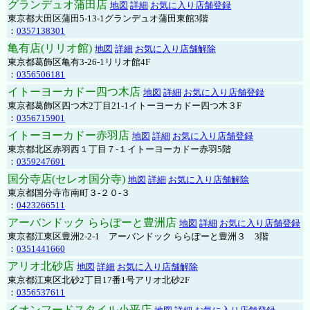
グランデュオ蒲田店
地図
詳細
お気に入り店舗登録
東京都大田区蒲田5-13-1グランデュオ蒲田東館3階
：
0357138301
亀有店(リリオ館)
地図
詳細
お気に入り店舗解除
東京都葛飾区亀有3-26-1リリオ館4F
：
0356506181
イトーヨーカドー四つ木店
地図
詳細
お気に入り店舗登録
東京都葛飾区四つ木2丁目21-1イトーヨーカドー四つ木３F
：
0356715901
イトーヨーカドー赤羽店
地図
詳細
お気に入り店舗登録
東京都北区赤羽西１丁目７-１イトーヨーカドー赤羽5階
：
0359247691
国分寺店(セレオ国分寺)
地図
詳細
お気に入り店舗解除
東京都国分寺市南町３-２０-３
：
0423266511
アーバンドック ららぽーと豊洲店
地図
詳細
お気に入り店舗登録
東京都江東区豊洲2-2-1 アーバンドック ららぽーと豊洲３ 3階
：
0351441660
アリオ北砂店
地図
詳細
お気に入り店舗解除
東京都江東区北砂2丁目17番1号アリオ北砂2F
：
0356537611
イオンフードスタイル小平店