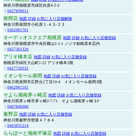
神奈川県相模原市緑区向原4-2-3
：
0427830611
座間店
地図
詳細
お気に入り店舗解除
神奈川県座間市小松原１-４３-２３
：
0462981701
オーディオスクエア相模原
地図
詳細
お気に入り店舗登録
神奈川県相模原市中央区横山1-1-1 ノジマ相模原本店内
：
0427301326
アリオ橋本店
地図
詳細
お気に入り店舗登録
相模原市緑区大山町1-22 アリオ橋本2階
：
0427758531
イオンモール座間
地図
詳細
お気に入り店舗登録
神奈川県座間市広野台2丁目10-4 イオンモール座間3階
：
0462981161
そよら湘南茅ヶ崎店
地図
詳細
お気に入り店舗登録
神奈川県茅ヶ崎市茅ヶ崎2‐7‐71 そよら湘南茅ヶ崎３F
：
0467846080
秦野店
地図
詳細
お気に入り店舗登録
神奈川県秦野市曽屋４７８４
：
0463831214
ららぽーと湘南平塚店
地図
詳細
お気に入り店舗登録