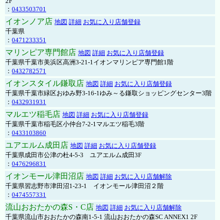
2F
：
0433503701
イオンノア店
地図
詳細
お気に入り店舗登録
千葉県
：
0471233351
マリンピア専門館店
地図
詳細
お気に入り店舗登録
千葉県千葉市美浜区高洲3-21-1イオンマリンピア専門館1階
：
0432782571
イオンスタイル鎌取店
地図
詳細
お気に入り店舗登録
千葉県千葉市緑区おゆみ野3-16-1ゆみ～る鎌取ショッピングセンター3階
：
0432931931
マルエツ稲毛店
地図
詳細
お気に入り店舗登録
千葉県千葉市稲毛区小仲台7-2-1マルエツ稲毛3階
：
0433103860
ユアエルム成田店
地図
詳細
お気に入り店舗登録
千葉県成田市公津の杜4-5-3 ユアエルム成田3F
：
0476296831
イオンモール津田沼店
地図
詳細
お気に入り店舗解除
千葉県習志野市津田沼1-23-1 イオンモール津田沼２階
：
0474557331
流山おおたかの森S・C店
地図
詳細
お気に入り店舗解除
千葉県流山市おおたかの森南1-5-1 流山おおたかの森SC ANNEX1 2F