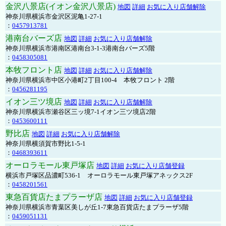
金沢八景店(イオン金沢八景店)
地図
詳細
お気に入り店舗解除
神奈川県横浜市金沢区泥亀1-27-1
：
0457913781
港南台バーズ店
地図
詳細
お気に入り店舗解除
神奈川県横浜市港南区港南台3-1-3港南台バーズ5階
：
0458305081
本牧フロント店
地図
詳細
お気に入り店舗解除
神奈川県横浜市中区小港町2丁目100-4 本牧フロント 2階
：
0456281195
イオン三ツ境店
地図
詳細
お気に入り店舗解除
神奈川県横浜市瀬谷区三ッ境7-1イオン三ツ境店2階
：
0453600111
野比店
地図
詳細
お気に入り店舗解除
神奈川県横須賀市野比1-5-1
：
0468393611
オーロラモール東戸塚店
地図
詳細
お気に入り店舗登録
横浜市戸塚区品濃町536-1 オーロラモール東戸塚アネックス2F
：
0458201561
東急百貨店たまプラーザ店
地図
詳細
お気に入り店舗登録
神奈川県横浜市青葉区美しが丘1-7東急百貨店たまプラーザ5階
：
0459051131