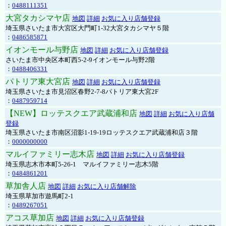
：
0488111351
大宮タカシマヤ店
地図
詳細
お気に入り店舗登録
埼玉県さいたま市大宮区大門町1-32大宮タカシマヤ５階
：
0486585871
イオンモール与野店
地図
詳細
お気に入り店舗登録
さいたま市中央区本町西5-2-9イオンモール与野2階
：
0488406331
パトリア東大宮店
地図
詳細
お気に入り店舗登録
埼玉県さいたま市見沼区春野2-7-8パトリア東大宮2F
：
0487959714
【NEW】ロッテスクエア武蔵浦和店
地図
詳細
お気に入り店舗
登録
埼玉県さいたま市南区沼影1-19-19ロッテスクエア武蔵浦和店３階
：
0000000000
マルイファミリー志木店
地図
詳細
お気に入り店舗登録
埼玉県志木市本町5-26-1 マルイファミリー志木5階
：
0484861201
草加舎人店
地図
詳細
お気に入り店舗解除
埼玉県草加市遊馬町2-1
：
0489267051
アコス草加店
地図
詳細
お気に入り店舗登録