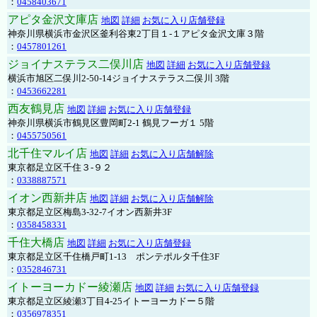
：
0458403671
アピタ金沢文庫店
地図
詳細
お気に入り店舗登録
神奈川県横浜市金沢区釜利谷東2丁目１-１アピタ金沢文庫３階
：
0457801261
ジョイナステラス二俣川店
地図
詳細
お気に入り店舗登録
横浜市旭区二俣川2-50-14ジョイナステラス二俣川 3階
：
0453662281
西友鶴見店
地図
詳細
お気に入り店舗登録
神奈川県横浜市鶴見区豊岡町2-1 鶴見フーガ１ 5階
：
0455750561
北千住マルイ店
地図
詳細
お気に入り店舗解除
東京都足立区千住３-９２
：
0338887571
イオン西新井店
地図
詳細
お気に入り店舗解除
東京都足立区梅島3-32-7イオン西新井3F
：
0358458331
千住大橋店
地図
詳細
お気に入り店舗登録
東京都足立区千住橋戸町1-13 ポンテポルタ千住3F
：
0352846731
イトーヨーカドー綾瀬店
地図
詳細
お気に入り店舗登録
東京都足立区綾瀬3丁目4-25イトーヨーカドー５階
：
0356978351