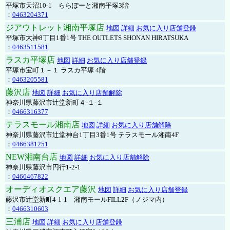
平塚市天沼10-1 ららぽーと湘南平塚3階
：
0463204371
ジアウトレット湘南平塚店
地図
詳細
お気に入り店舗登録
平塚市大神8丁目1番1号 THE OUTLETS SHONAN HIRATSUKA
：
0463511581
ラスカ平塚店
地図
詳細
お気に入り店舗登録
平塚市宝町１－１ ラスカ平塚 4階
：
0463205581
藤沢店
地図
詳細
お気に入り店舗解除
神奈川県藤沢市辻堂新町４-１-１
：
0466316377
テラスモール湘南店
地図
詳細
お気に入り店舗解除
神奈川県藤沢市辻堂神台1丁目3番1号 テラスモール湘南4F
：
0466381251
NEW湘南台店
地図
詳細
お気に入り店舗解除
神奈川県藤沢市円行1-2-1
：
0466467822
オーディオスクエア藤沢
地図
詳細
お気に入り店舗登録
藤沢市辻堂新町4-1-1 湘南モールFILL2F（ノジマ内）
：
0466310603
三浦店
地図
詳細
お気に入り店舗登録