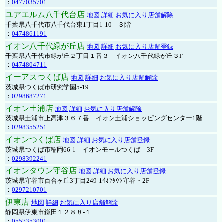
：
0477035701
ユアエルム八千代台店
地図
詳細
お気に入り店舗解除
千葉県八千代市八千代台東1丁目1-10 ３階
：
0474861191
イオン八千代緑が丘店
地図
詳細
お気に入り店舗登録
千葉県八千代市緑が丘２丁目１番３ イオン八千代緑が丘３F
：
0474804711
イーアスつくば店
地図
詳細
お気に入り店舗解除
茨城県つくば市研究学園5-19
：
0298687271
イオン土浦店
地図
詳細
お気に入り店舗解除
茨城県土浦市上高津３６７番 イオン土浦ショッピングセンター1階
：
0298355251
イオンつくば店
地図
詳細
お気に入り店舗登録
茨城県つくば市稲岡66-1 イオンモールつくば 3F
：
0298392241
イオンタウン守谷店
地図
詳細
お気に入り店舗登録
茨城県守谷市百合ヶ丘3丁目249-1ｲｵﾝﾀｳﾝ守谷・2F
：
0297210701
伊東店
地図
詳細
お気に入り店舗解除
静岡県伊東市鎌田１２８８-１
：
0557353001