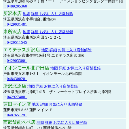
埼玉県草加市高砂２丁目７ー１ アコスショッピングセンター南館５階
：
0489205360
所沢本店
地図
詳細
お気に入り店舗解除
埼玉県所沢市小手指台5番地の4
：
0429031481
東所沢店
地図
詳細
お気に入り店舗登録
埼玉県所沢市東所沢和田３-１２-１
：
0429511545
エミテラス所沢店
地図
詳細
お気に入り店舗解除
埼玉県所沢市東住吉10番1号 エミテラス所沢 3階
：
0429033001
イオンモール北戸田店
地図
詳細
お気に入り店舗登録
戸田市美女木東1ｰ3‐1 イオンモール北戸田3階
：
0484300201
所沢北原店
地図
詳細
お気に入り店舗登録
埼玉県所沢市北原町1415-1 ザ・マーケットプレイス所沢北原2階
：
0429274001
蓮田マイン店
地図
詳細
お気に入り店舗登録
蓮田市東5-8-65 蓮田マイン1F
：
0487651291
西武飯能ペペ店
地図
詳細
お気に入り店舗登録
埼玉県飯能市仲町11-21 西武飯能ペペ3階