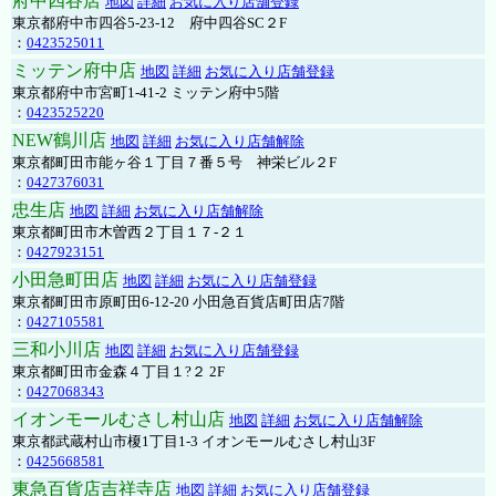
府中四谷店
地図
詳細
お気に入り店舗登録
東京都府中市四谷5-23-12 府中四谷SC２F
：
0423525011
ミッテン府中店
地図
詳細
お気に入り店舗登録
東京都府中市宮町1-41-2 ミッテン府中5階
：
0423525220
NEW鶴川店
地図
詳細
お気に入り店舗解除
東京都町田市能ヶ谷１丁目７番５号 神栄ビル２F
：
0427376031
忠生店
地図
詳細
お気に入り店舗解除
東京都町田市木曽西２丁目１７-２１
：
0427923151
小田急町田店
地図
詳細
お気に入り店舗登録
東京都町田市原町田6-12-20 小田急百貨店町田店7階
：
0427105581
三和小川店
地図
詳細
お気に入り店舗登録
東京都町田市金森４丁目１?２ 2F
：
0427068343
イオンモールむさし村山店
地図
詳細
お気に入り店舗解除
東京都武蔵村山市榎1丁目1-3 イオンモールむさし村山3F
：
0425668581
東急百貨店吉祥寺店
地図
詳細
お気に入り店舗登録