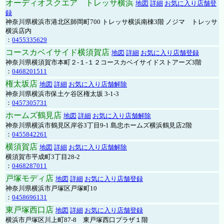
オーディオスクエア トレッサ横浜
地図
詳細
お気に入り店舗登
録
神奈川県横浜市港北区師岡町700 トレッサ横浜南棟3階 ノジマ トレッサ
横浜店内
：
0455335629
コースカベイサイド横須賀店
地図
詳細
お気に入り店舗登録
神奈川県横須賀市本町２-１-１２コースカベイサイドストアーズ3階
：
0468201511
権太坂店
地図
詳細
お気に入り店舗解除
神奈川県横浜市保土ケ谷区権太坂 3-1-3
：
0457305731
ホームズ鶴見店
地図
詳細
お気に入り店舗解除
神奈川県横浜市鶴見区岸谷3丁目9-1 島忠ホームズ横浜鶴見店2階
：
0455842261
横須賀店
地図
詳細
お気に入り店舗解除
横須賀市平成町3丁目28-2
：
0468287011
戸塚モディ店
地図
詳細
お気に入り店舗登録
神奈川県横浜市戸塚区戸塚町10
：
0458696131
東戸塚西口店
地図
詳細
お気に入り店舗登録
横浜市戸塚区川上町87-8 東戸塚西口プラザ１階