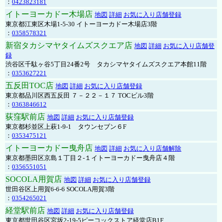
：
0423823181
イトーヨーカドー木場店
地図
詳細
お気に入り店舗登録
東京都江東区木場1-5-30 イトーヨーカドー木場店3階
：
0358578321
新宿タカシマヤタイムズスクエア店
地図
詳細
お気に入り店舗登
録
渋谷区千駄ヶ谷5丁目24番2号 タカシマヤタイムズスクエア本館11階
：
0353627221
五反田TOC店
地図
詳細
お気に入り店舗登録
東京都品川区西五反田 ７－２２－１７ TOCビル3階
：
0363846612
荻窪駅前店
地図
詳細
お気に入り店舗登録
東京都杉並区上萩1-9-1 タウンセブン６F
：
0353475121
イトーヨーカドー曳舟店
地図
詳細
お気に入り店舗解除
東京都墨田区京島１丁目２-１イトーヨーカドー曳舟店４階
：
0356551051
SOCOLA用賀店
地図
詳細
お気に入り店舗登録
世田谷区上用賀6-6-6 SOCOLA用賀3階
：
0354265021
経堂駅前店
地図
詳細
お気に入り店舗登録
東京都世田谷区宮坂2-19-5ピーコックストア経堂店B1F