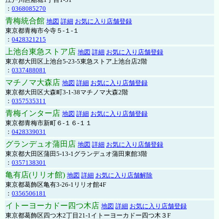
：
0368085270
青梅統合館
地図
詳細
お気に入り店舗登録
東京都青梅市今寺５-１-１
：
0428321215
上池台東急ストア店
地図
詳細
お気に入り店舗登録
東京都大田区上池台5-23-5東急ストア上池台店2階
：
0337488081
マチノマ大森店
地図
詳細
お気に入り店舗登録
東京都大田区大森町3-1-38マチノマ大森2階
：
0357535311
青梅インター店
地図
詳細
お気に入り店舗登録
東京都青梅市新町６-１６-１１
：
0428339031
グランデュオ蒲田店
地図
詳細
お気に入り店舗登録
東京都大田区蒲田5-13-1グランデュオ蒲田東館3階
：
0357138301
亀有店(リリオ館)
地図
詳細
お気に入り店舗解除
東京都葛飾区亀有3-26-1リリオ館4F
：
0356506181
イトーヨーカドー四つ木店
地図
詳細
お気に入り店舗登録
東京都葛飾区四つ木2丁目21-1イトーヨーカドー四つ木３F