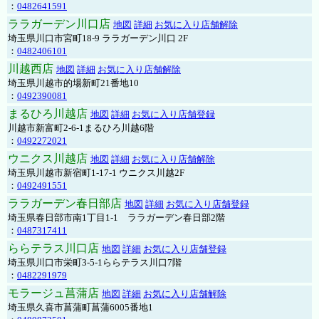
：
0482641591
ララガーデン川口店
地図
詳細
お気に入り店舗解除
埼玉県川口市宮町18-9 ララガーデン川口 2F
：
0482406101
川越西店
地図
詳細
お気に入り店舗解除
埼玉県川越市的場新町21番地10
：
0492390081
まるひろ川越店
地図
詳細
お気に入り店舗登録
川越市新富町2-6-1まるひろ川越6階
：
0492272021
ウニクス川越店
地図
詳細
お気に入り店舗解除
埼玉県川越市新宿町1-17-1 ウニクス川越2F
：
0492491551
ララガーデン春日部店
地図
詳細
お気に入り店舗登録
埼玉県春日部市南1丁目1-1 ララガーデン春日部2階
：
0487317411
ららテラス川口店
地図
詳細
お気に入り店舗登録
埼玉県川口市栄町3-5-1ららテラス川口7階
：
0482291979
モラージュ菖蒲店
地図
詳細
お気に入り店舗解除
埼玉県久喜市菖蒲町菖蒲6005番地1