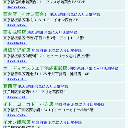
東京都稲城市若葉台2-1-1 フレスポ若葉台EAST2F
：
0423505661
西台店（イオン西台）
地図
詳細
お気に入り店舗登録
東京都板橋区蓮根３-８-１２ イオン西台３F
：
0359160561
西友成増店
地図
詳細
お気に入り店舗登録
東京都板橋区成増3丁目11番3号 アクト1 ３階
：
0359040831
板橋前野町店
地図
詳細
お気に入り店舗登録
東京都板橋区前野町3-20-1ヒューリック志村坂上2階
：
0359183031
オーディオスクエア池袋東武店
地図
詳細
お気に入り店舗登録
東京都豊島区西池袋1-1-25 東武百貨店 池袋店 4F
：
0359531011
葛西店
地図
詳細
お気に入り店舗登録
江戸川区東葛西9-3-3 アリオ葛西店2F
：
0356677301
イトーヨーカドー小岩店
地図
詳細
お気に入り店舗登録
東京都江戸川区西小岩1-24-1イトーヨーカドー小岩5階
：
0356125051
イオン船堀店
地図
詳細
お気に入り店舗登録
江戸川区船堀1丁目1-51