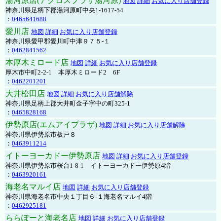
湯河原店(アクロスプラザ湯河原)
地図
詳細
お気に入り店舗登録
神奈川県足柄下郡湯河原町中央1-1617-54
：
0465641688
愛川店
地図
詳細
お気に入り店舗登録
神奈川県愛甲郡愛川町中津９７５-１
：
0462841562
本厚木ミロード店
地図
詳細
お気に入り店舗登録
厚木市中町2-2-1 本厚木ミロード2 6F
：
0462201201
大井松田店
地図
詳細
お気に入り店舗解除
神奈川県足柄上郡大井町金子字中の町325-1
：
0465828168
伊勢原店(エムアイプラザ)
地図
詳細
お気に入り店舗解除
神奈川県伊勢原市板戸８
：
0463911214
イトーヨーカドー伊勢原店
地図
詳細
お気に入り店舗登録
神奈川県伊勢原市桜台1-8-1 イトーヨーカドー伊勢原4階
：
0463920161
海老名マルイ店
地図
詳細
お気に入り店舗登録
神奈川県海老名市中央１丁目６-１海老名マルイ4階
：
0462925181
ららぽーと海老名店
地図
詳細
お気に入り店舗登録