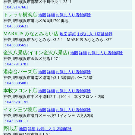
神奈川県横浜市都筑区中川中央１-25-１
：
0459147661
トレッサ横浜店
地図
詳細
お気に入り店舗解除
神奈川県横浜市港北区師岡町700番地
：
0455335631
MARK IS みなとみらい店
地図
詳細
お気に入り店舗登録
神奈川県横浜市みなとみらい3-5-1 MARK IS みなとみらい3F
：
0456805651
金沢八景店(イオン金沢八景店)
地図
詳細
お気に入り店舗解除
神奈川県横浜市金沢区泥亀1-27-1
：
0457913781
港南台バーズ店
地図
詳細
お気に入り店舗解除
神奈川県横浜市港南区港南台3-1-3港南台バーズ5階
：
0458305081
本牧フロント店
地図
詳細
お気に入り店舗解除
神奈川県横浜市中区小港町2丁目100-4 本牧フロント 2階
：
0456281195
イオン三ツ境店
地図
詳細
お気に入り店舗解除
神奈川県横浜市瀬谷区三ッ境7-1イオン三ツ境店2階
：
0453600111
野比店
地図
詳細
お気に入り店舗解除
神奈川県横須賀市野比1-5-1