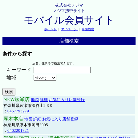
株式会社ノジマ
ノジマ携帯サイト
モバイル会員サイト
ポイント
｜
マイページ
｜
店舗検索
店舗検索
条件から探す
店名、住所等で検索できます。
キーワード
:
地域
:
NEW綾瀬店
地図
詳細
お気に入り店舗登録
神奈川県綾瀬市深谷上2-3-9
：
0467795279
厚木本店
地図
詳細
お気に入り店舗登録
神奈川県厚木市岡田3005
：
0462201721