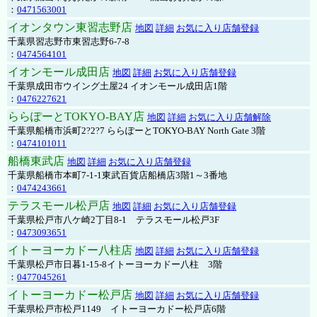
：
0471563001
イオンタウン東習志野店
地図
詳細
お気に入り店舗登録
千葉県習志野市東習志野6-7-8
：
0474564101
イオンモール成田店
地図
詳細
お気に入り店舗登録
千葉県成田市ウイング土屋24 イオンモール成田店1階
：
0476227621
ららぽーとTOKYO-BAY店
地図
詳細
お気に入り店舗解除
千葉県船橋市浜町2?2?7 ららぽーとTOKYO-BAY North Gate 3階
：
0474101011
船橋東武店
地図
詳細
お気に入り店舗登録
千葉県船橋市本町7-1-1東武百貨店船橋店3階1～3番地
：
0474243661
テラスモール松戸店
地図
詳細
お気に入り店舗登録
千葉県松戸市八ケ崎2丁目8-1 テラスモール松戸3F
：
0473093651
イトーヨーカドー八柱店
地図
詳細
お気に入り店舗登録
千葉県松戸市日暮1-15-8イトーヨーカドー八柱 3階
：
0477045261
イトーヨーカドー松戸店
地図
詳細
お気に入り店舗登録
千葉県松戸市松戸1149 イトーヨーカドー松戸店6階