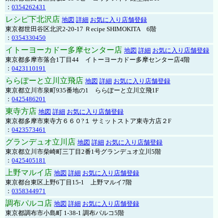
：
0354262431
レシピ下北沢店
地図
詳細
お気に入り店舗登録
東京都世田谷区北沢2-20-17 Ｒecipe SHIMOKITA 6階
：
0354330450
イトーヨーカドー多摩センター店
地図
詳細
お気に入り店舗登録
東京都多摩市落合1丁目44 イトーヨーカドー多摩センター店4階
：
0423110191
ららぽーと立川立飛店
地図
詳細
お気に入り店舗登録
東京都立川市泉町935番地の1 ららぽーと立川立飛1F
：
0425486201
東寺方店
地図
詳細
お気に入り店舗登録
東京都多摩市東寺方６６０?１ サミットストア東寺方店２F
：
0423573461
グランデュオ立川店
地図
詳細
お気に入り店舗登録
東京都立川市柴崎町三丁目2番1号グランデュオ立川5階
：
0425405181
上野マルイ店
地図
詳細
お気に入り店舗登録
東京都台東区上野6丁目15-1 上野マルイ7階
：
0358344971
調布パルコ店
地図
詳細
お気に入り店舗登録
東京都調布市小島町 1-38-1 調布パルコ5階