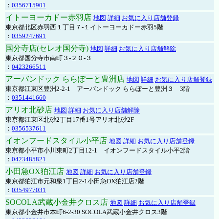
：
0356715901
イトーヨーカドー赤羽店
地図
詳細
お気に入り店舗登録
東京都北区赤羽西１丁目７-１イトーヨーカドー赤羽5階
：
0359247691
国分寺店(セレオ国分寺)
地図
詳細
お気に入り店舗解除
東京都国分寺市南町３-２０-３
：
0423266511
アーバンドック ららぽーと豊洲店
地図
詳細
お気に入り店舗登録
東京都江東区豊洲2-2-1 アーバンドック ららぽーと豊洲３ 3階
：
0351441660
アリオ北砂店
地図
詳細
お気に入り店舗解除
東京都江東区北砂2丁目17番1号アリオ北砂2F
：
0356537611
イオンフードスタイル小平店
地図
詳細
お気に入り店舗登録
東京都小平市小川東町2丁目12-1 イオンフードスタイル小平2階
：
0423485821
小田急OX狛江店
地図
詳細
お気に入り店舗登録
東京都狛江市元和泉1丁目2-1小田急OX狛江店2階
：
0354977031
SOCOLA武蔵小金井クロス店
地図
詳細
お気に入り店舗登録
東京都小金井市本町6-2-30 SOCOLA武蔵小金井クロス3階