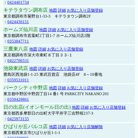
：
0424401734
キテラタウン調布店
地図
詳細
お気に入り店舗登録
東京都調布市菊野台1-33-3 キテラタウン調布2F
：
0424436151
ホームズ仙川店
地図
詳細
お気に入り店舗登録
東京都調布市若葉町2丁目1-7 ホームズ仙川店2階
：
0353847711
三鷹東八店
地図
詳細
お気に入り店舗登録
東京都調布市深大寺東町８丁目３３-１
：
0422706531
池袋東武店
地図
詳細
お気に入り店舗登録
豊島区西池袋1-1-25 東武百貨店 池袋店4F 8～10番地
：
0359531011
パークシティ中野店
地図
詳細
お気に入り店舗登録
東京都中野区中野四丁目14 番1 号 PARKCITY NAKANO 201
：
0359429861
日の出店(イオンモール日の出)
地図
詳細
お気に入り店舗登録
東京都西多摩郡日の出町大字平井字三吉野桜237-3
：
0425973155
ひばりが丘パルコ店
地図
詳細
お気に入り店舗解除
東京都西東京市ひばりが丘1-1-1