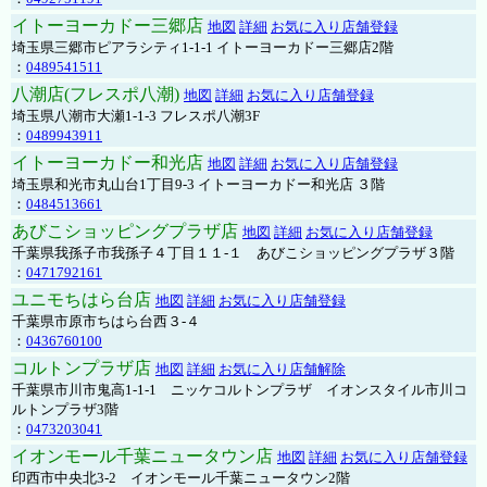
イトーヨーカドー三郷店
地図
詳細
お気に入り店舗登録
埼玉県三郷市ピアラシティ1-1-1 イトーヨーカドー三郷店2階
：
0489541511
八潮店(フレスポ八潮)
地図
詳細
お気に入り店舗登録
埼玉県八潮市大瀬1-1-3 フレスポ八潮3F
：
0489943911
イトーヨーカドー和光店
地図
詳細
お気に入り店舗登録
埼玉県和光市丸山台1丁目9-3 イトーヨーカドー和光店 ３階
：
0484513661
あびこショッピングプラザ店
地図
詳細
お気に入り店舗登録
千葉県我孫子市我孫子４丁目１１-１ あびこショッピングプラザ３階
：
0471792161
ユニモちはら台店
地図
詳細
お気に入り店舗登録
千葉県市原市ちはら台西３-４
：
0436760100
コルトンプラザ店
地図
詳細
お気に入り店舗解除
千葉県市川市鬼高1-1-1 ニッケコルトンプラザ イオンスタイル市川コ
ルトンプラザ3階
：
0473203041
イオンモール千葉ニュータウン店
地図
詳細
お気に入り店舗登録
印西市中央北3-2 イオンモール千葉ニュータウン2階