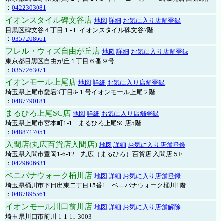
：
0422303081
イオンスタイル碑文谷店
地図
詳細
お気に入り店舗登録
目黒区碑文谷４丁目１-１ イオンスタイル碑文谷7階
：
0357208661
フレル・ウィズ自由が丘店
地図
詳細
お気に入り店舗登録
東京都目黒区自由が丘１丁目６番９号
：
0357263071
イオンモール上尾店
地図
詳細
お気に入り店舗登録
埼玉県上尾市愛宕3丁目8-１号イオンモール上尾２階
：
0487790181
まるひろ上尾SC店
地図
詳細
お気に入り店舗登録
埼玉県上尾市宮本町1-1 まるひろ上尾SC店5階
：
0488717051
入間店(丸広百貨店入間店)
地図
詳細
お気に入り店舗登録
埼玉県入間市豊岡1-6-12 丸広（まるひろ）百貨店 入間店５F
：
0429606631
ベニバナウォーク桶川店
地図
詳細
お気に入り店舗登録
埼玉県桶川市下日出東二丁目15番1 ベニバナウォーク桶川1階
：
0487895561
イオンモール川口前川店
地図
詳細
お気に入り店舗解除
埼玉県川口市前川 1-1-11-3003