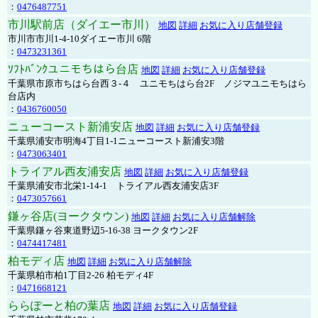
：
0476487751
市川駅前店（ダイエー市川）
地図
詳細
お気に入り店舗登録
市川市市川1-4-10ダイエー市川 6階
：
0473231361
ｿﾌﾄﾊﾞﾝｸユニモちはら台店
地図
詳細
お気に入り店舗登録
千葉県市原市ちはら台西３-４ ユニモちはら台2F ノジマユニモちはら
台店内
：
0436760050
ニューコースト新浦安店
地図
詳細
お気に入り店舗登録
千葉県浦安市明海4丁目1-1ニューコースト新浦安3階
：
0473063401
トライアル西友浦安店
地図
詳細
お気に入り店舗登録
千葉県浦安市北栄1-14-1 トライアル西友浦安店3F
：
0473057661
鎌ヶ谷店(ヨークタウン)
地図
詳細
お気に入り店舗解除
千葉県鎌ヶ谷東道野辺5-16-38 ヨークタウン2F
：
0474417481
柏モディ店
地図
詳細
お気に入り店舗解除
千葉県柏市柏1丁目2-26 柏モディ4F
：
0471668121
ららぽーと柏の葉店
地図
詳細
お気に入り店舗登録