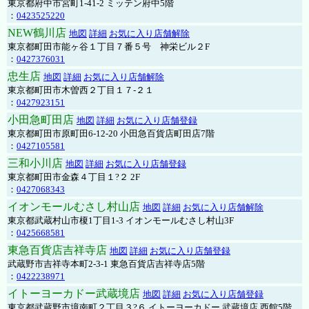
東京都府中市宮町1-41-2 ミッテン府中5階
：
0423525220
NEW鶴川店
地図
詳細
お気に入り店舗解除
東京都町田市能ヶ谷１丁目７番５号 神栄ビル２F
：
0427376031
忠生店
地図
詳細
お気に入り店舗解除
東京都町田市木曽西２丁目１７-２１
：
0427923151
小田急町田店
地図
詳細
お気に入り店舗登録
東京都町田市原町田6-12-20 小田急百貨店町田店7階
：
0427105581
三和小川店
地図
詳細
お気に入り店舗登録
東京都町田市金森４丁目１?２ 2F
：
0427068343
イオンモールむさし村山店
地図
詳細
お気に入り店舗解除
東京都武蔵村山市榎1丁目1-3 イオンモールむさし村山3F
：
0425668581
東急百貨店吉祥寺店
地図
詳細
お気に入り店舗登録
武蔵野市吉祥寺本町2-3-1 東急百貨店吉祥寺店5階
：
0422238971
イトーヨーカドー武蔵境店
地図
詳細
お気に入り店舗登録
東京都武蔵野市境南町２丁目３?６ イトーヨーカドー 武蔵境店 西館5階