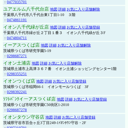
：
0477035701
ユアエルム八千代台店
地図
詳細
お気に入り店舗解除
千葉県八千代市八千代台東1丁目1-10 ３階
：
0474861191
イオン八千代緑が丘店
地図
詳細
お気に入り店舗登録
千葉県八千代市緑が丘２丁目１番３ イオン八千代緑が丘３F
：
0474804711
イーアスつくば店
地図
詳細
お気に入り店舗解除
茨城県つくば市研究学園5-19
：
0298687271
イオン土浦店
地図
詳細
お気に入り店舗解除
茨城県土浦市上高津３６７番 イオン土浦ショッピングセンター1階
：
0298355251
イオンつくば店
地図
詳細
お気に入り店舗登録
茨城県つくば市稲岡66-1 イオンモールつくば 3F
：
0298392241
ｿﾌﾄﾊﾞﾝｸイーアスつくば店
地図
詳細
お気に入り店舗登録
茨城県つくば市研究学園C50街区1-2010
：
0298687278
イオンタウン守谷店
地図
詳細
お気に入り店舗登録
茨城県守谷市百合ヶ丘3丁目249-1ｲｵﾝﾀｳﾝ守谷・2F
：
0297210701