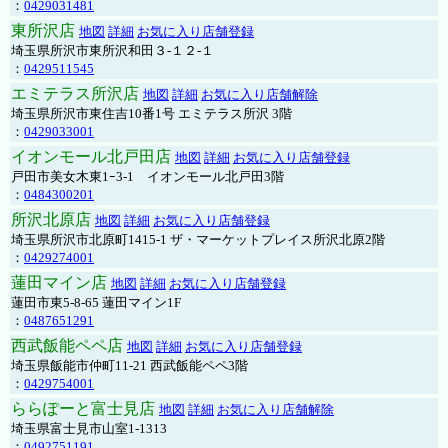
：
0429031481
東所沢店
地図
詳細
お気に入り店舗登録
埼玉県所沢市東所沢和田３-１２-１
：
0429511545
エミテラス所沢店
地図
詳細
お気に入り店舗解除
埼玉県所沢市東住吉10番1号 エミテラス所沢 3階
：
0429033001
イオンモール北戸田店
地図
詳細
お気に入り店舗登録
戸田市美女木東1ｰ3‐1 イオンモール北戸田3階
：
0484300201
所沢北原店
地図
詳細
お気に入り店舗登録
埼玉県所沢市北原町1415-1 ザ・マーケットプレイス所沢北原2階
：
0429274001
蓮田マイン店
地図
詳細
お気に入り店舗登録
蓮田市東5-8-65 蓮田マイン1F
：
0487651291
西武飯能ペペ店
地図
詳細
お気に入り店舗登録
埼玉県飯能市仲町11-21 西武飯能ペペ3階
：
0429754001
ららぽーと富士見店
地図
詳細
お気に入り店舗解除
埼玉県富士見市山室1-1313
：
0492751191