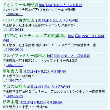
イオンモール与野店
地図
詳細
お気に入り店舗登録
さいたま市中央区本町西5-2-9イオンモール与野2階
：
0488406331
パトリア東大宮店
地図
詳細
お気に入り店舗登録
埼玉県さいたま市見沼区春野2-7-8パトリア東大宮2F
：
0487959714
【NEW】ロッテスクエア武蔵浦和店
地図
詳細
お気に入り店舗
登録
埼玉県さいたま市南区沼影1-19-19ロッテスクエア武蔵浦和店３階
：
0000000000
マルイファミリー志木店
地図
詳細
お気に入り店舗登録
埼玉県志木市本町5-26-1 マルイファミリー志木5階
：
0484861201
草加舎人店
地図
詳細
お気に入り店舗解除
埼玉県草加市遊馬町2-1
：
0489267051
アコス草加店
地図
詳細
お気に入り店舗登録
埼玉県草加市高砂２丁目７ー１ アコスショッピングセンター南館５階
：
0489205360
所沢本店
地図
詳細
お気に入り店舗解除
埼玉県所沢市小手指台5番地の4