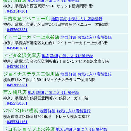
横浜岡野店
地図
詳細
お気に入り店舗登録
神奈川県横浜市西区岡野2-5-18 サミット横浜岡野1階
：
0453147301
日吉東急アベニュー店
地図
詳細
お気に入り店舗登録
神奈川県横浜市港北区日吉2-1-1日吉東急アベニュー 本館3階
：
0455603351
イトーヨーカドー上永谷店
地図
詳細
お気に入り店舗登録
神奈川県横浜市港南区丸山台1-12イトーヨーカドー上永谷3階
：
0458403671
アピタ金沢文庫店
地図
詳細
お気に入り店舗登録
神奈川県横浜市金沢区釜利谷東2丁目１-１アピタ金沢文庫３階
：
0457801261
ジョイナステラス二俣川店
地図
詳細
お気に入り店舗登録
横浜市旭区二俣川2-50-14ジョイナステラス二俣川 3階
：
0453662281
西友鶴見店
地図
詳細
お気に入り店舗登録
神奈川県横浜市鶴見区豊岡町2-1 鶴見フーガ１ 5階
：
0455750561
ｿﾌﾄﾊﾞﾝｸﾄﾚｯｻ横浜
地図
詳細
お気に入り店舗登録
横浜市港北区師岡町700番地 トレッサ横浜南棟2F
：
0455341161
ドコモショップ上永谷店
地図
詳細
お気に入り店舗登録