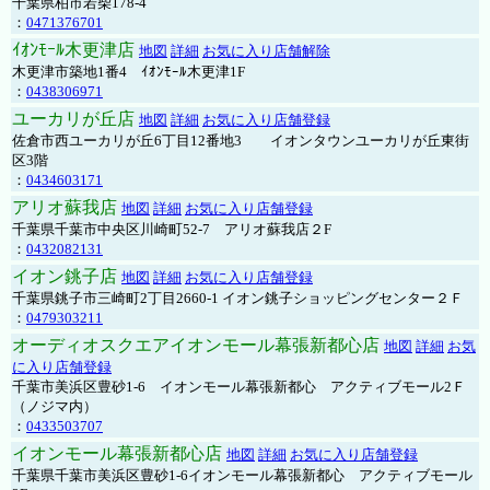
千葉県柏市若柴178-4
：
0471376701
ｲｵﾝﾓｰﾙ木更津店
地図
詳細
お気に入り店舗解除
木更津市築地1番4 ｲｵﾝﾓｰﾙ木更津1F
：
0438306971
ユーカリが丘店
地図
詳細
お気に入り店舗登録
佐倉市西ユーカリが丘6丁目12番地3 イオンタウンユーカリが丘東街
区3階
：
0434603171
アリオ蘇我店
地図
詳細
お気に入り店舗登録
千葉県千葉市中央区川崎町52-7 アリオ蘇我店２F
：
0432082131
イオン銚子店
地図
詳細
お気に入り店舗登録
千葉県銚子市三崎町2丁目2660-1 イオン銚子ショッピングセンター２Ｆ
：
0479303211
オーディオスクエアイオンモール幕張新都心店
地図
詳細
お気
に入り店舗登録
千葉市美浜区豊砂1-6 イオンモール幕張新都心 アクティブモール2Ｆ
（ノジマ内）
：
0433503707
イオンモール幕張新都心店
地図
詳細
お気に入り店舗登録
千葉県千葉市美浜区豊砂1-6イオンモール幕張新都心 アクティブモール