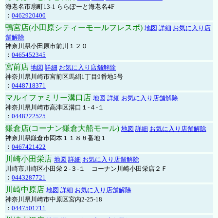
海老名市扇町13-1 ららぽーと海老名4F
：
0462920400
鴨宮店(小田原シティーモールフレスポ)
地図
詳細
お気に入り店
舗解除
神奈川県小田原市前川１２０
：
0465452345
宮前店
地図
詳細
お気に入り店舗解除
神奈川県川崎市宮前区馬絹1丁目9番地5号
：
0448718371
マルイファミリー溝口店
地図
詳細
お気に入り店舗解除
神奈川県川崎市高津区溝口１-４-１
：
0448222525
鎌倉店(コーナン鎌倉大船モール)
地図
詳細
お気に入り店舗解除
神奈川県鎌倉市岡本１１８８番地１
：
0467421422
川崎小田栄店
地図
詳細
お気に入り店舗解除
川崎市川崎区小田栄２‐３‐１ コーナン川崎小田栄店２Ｆ
：
0443287721
川崎中原店
地図
詳細
お気に入り店舗解除
神奈川県川崎市中原区宮内2-25-18
：
0447501711