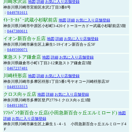
川崎水沢店
地図
詳細
お気に入り店舗登録
神奈川県川崎市宮前区水沢2丁目3番8号
：
0449781611
ｲﾄｰﾖｰｶﾄﾞｰ武蔵小杉駅前店
地図
詳細
お気に入り店舗登録
神奈川県川崎市中原区小杉町3-420イトーヨーカドー武蔵小杉駅前店5階
：
0447380611
イオン新百合ヶ丘店
地図
詳細
お気に入り店舗登録
神奈川県川崎市麻生区上麻生1-19イオン新百合ヶ丘5F
：
0449590071
東急ストア鎌倉店
地図
詳細
お気に入り店舗登録
神奈川県鎌倉市小町1丁目2-12東急ストア鎌倉店5階
：
0467237481
川崎枡形店
地図
詳細
お気に入り店舗登録
神奈川県川崎市多摩区枡形1丁目5番1号ヤオコー川崎枡形店3F
：
0449333315
クロス向ヶ丘店
地図
詳細
お気に入り店舗登録
神奈川県川崎市多摩区登戸2779-1 クロス向ヶ丘3階
：
0449118671
ｿﾌﾄﾊﾞﾝｸ新百合ヶ丘店(小田急新百合ヶ丘エルミロード)
地図
詳細
お気に入り店舗登録
神奈川県川崎市麻生区上麻生１-４-１ 小田急新百合ヶ丘エルミロード4
Ｆ