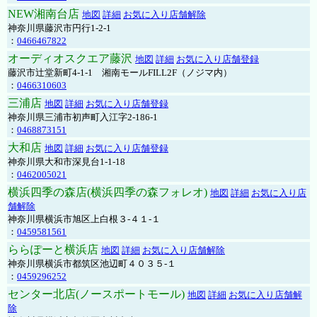
NEW湘南台店
地図
詳細
お気に入り店舗解除
神奈川県藤沢市円行1-2-1
：
0466467822
オーディオスクエア藤沢
地図
詳細
お気に入り店舗登録
藤沢市辻堂新町4-1-1 湘南モールFILL2F（ノジマ内）
：
0466310603
三浦店
地図
詳細
お気に入り店舗登録
神奈川県三浦市初声町入江字2-186-1
：
0468873151
大和店
地図
詳細
お気に入り店舗登録
神奈川県大和市深見台1-1-18
：
0462005021
横浜四季の森店(横浜四季の森フォレオ)
地図
詳細
お気に入り店
舗解除
神奈川県横浜市旭区上白根３-４１-１
：
0459581561
ららぽーと横浜店
地図
詳細
お気に入り店舗解除
神奈川県横浜市都筑区池辺町４０３５-１
：
0459296252
センター北店(ノースポートモール)
地図
詳細
お気に入り店舗解
除