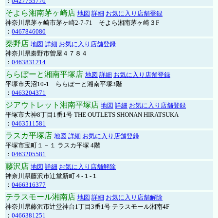
：
0427755770
そよら湘南茅ヶ崎店
地図
詳細
お気に入り店舗登録
神奈川県茅ヶ崎市茅ヶ崎2‐7‐71 そよら湘南茅ヶ崎３F
：
0467846080
秦野店
地図
詳細
お気に入り店舗登録
神奈川県秦野市曽屋４７８４
：
0463831214
ららぽーと湘南平塚店
地図
詳細
お気に入り店舗登録
平塚市天沼10-1 ららぽーと湘南平塚3階
：
0463204371
ジアウトレット湘南平塚店
地図
詳細
お気に入り店舗登録
平塚市大神8丁目1番1号 THE OUTLETS SHONAN HIRATSUKA
：
0463511581
ラスカ平塚店
地図
詳細
お気に入り店舗登録
平塚市宝町１－１ ラスカ平塚 4階
：
0463205581
藤沢店
地図
詳細
お気に入り店舗解除
神奈川県藤沢市辻堂新町４-１-１
：
0466316377
テラスモール湘南店
地図
詳細
お気に入り店舗解除
神奈川県藤沢市辻堂神台1丁目3番1号 テラスモール湘南4F
：
0466381251