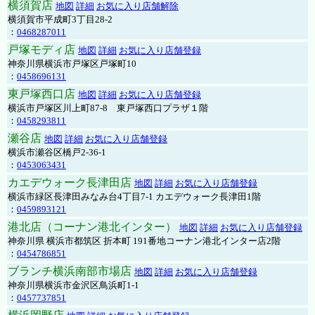
横須賀店
地図
詳細
お気に入り店舗解除
横須賀市平成町3丁目28-2
：
0468287011
戸塚モディ店
地図
詳細
お気に入り店舗登録
神奈川県横浜市戸塚区戸塚町10
：
0458696131
東戸塚西口店
地図
詳細
お気に入り店舗登録
横浜市戸塚区川上町87-8 東戸塚西口プラザ１階
：
0458293811
瀬谷店
地図
詳細
お気に入り店舗登録
横浜市瀬谷区橋戸2-36-1
：
0453063431
カエデウォーク長津田店
地図
詳細
お気に入り店舗登録
横浜市緑区長津田みなみ台4丁目7-1 カエデウォーク長津田1階
：
0459893121
港北店（コーナン港北インター）
地図
詳細
お気に入り店舗登録
神奈川県 横浜市都筑区 折本町 191番地コーナン港北インター店2階
：
0454786851
ブランチ横浜南部市場店
地図
詳細
お気に入り店舗登録
神奈川県横浜市金沢区鳥浜町1-1
：
0457737851