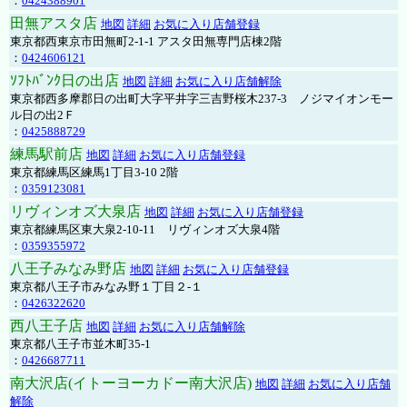
：
0424388901
田無アスタ店
地図
詳細
お気に入り店舗登録
東京都西東京市田無町2-1-1 アスタ田無専門店棟2階
：
0424606121
ｿﾌﾄﾊﾞﾝｸ日の出店
地図
詳細
お気に入り店舗解除
東京都西多摩郡日の出町大字平井字三吉野桜木237-3 ノジマイオンモー
ル日の出2Ｆ
：
0425888729
練馬駅前店
地図
詳細
お気に入り店舗登録
東京都練馬区練馬1丁目3-10 2階
：
0359123081
リヴィンオズ大泉店
地図
詳細
お気に入り店舗登録
東京都練馬区東大泉2-10-11 リヴィンオズ大泉4階
：
0359355972
八王子みなみ野店
地図
詳細
お気に入り店舗登録
東京都八王子市みなみ野１丁目２-１
：
0426322620
西八王子店
地図
詳細
お気に入り店舗解除
東京都八王子市並木町35-1
：
0426687711
南大沢店(イトーヨーカドー南大沢店)
地図
詳細
お気に入り店舗
解除