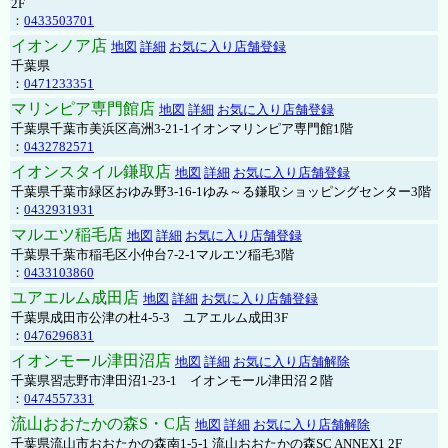
2F
：
0433503701
イオンノア店
地図
詳細
お気に入り店舗登録
千葉県
：
0471233351
マリンピア専門館店
地図
詳細
お気に入り店舗登録
千葉県千葉市美浜区高洲3-21-1イオンマリンピア専門館1階
：
0432782571
イオンスタイル鎌取店
地図
詳細
お気に入り店舗登録
千葉県千葉市緑区おゆみ野3-16-1ゆみ～る鎌取ショッピングセンター3階
：
0432931931
マルエツ稲毛店
地図
詳細
お気に入り店舗登録
千葉県千葉市稲毛区小仲台7-2-1マルエツ稲毛3階
：
0433103860
ユアエルム成田店
地図
詳細
お気に入り店舗登録
千葉県成田市公津の杜4-5-3 ユアエルム成田3F
：
0476296831
イオンモール津田沼店
地図
詳細
お気に入り店舗解除
千葉県習志野市津田沼1-23-1 イオンモール津田沼２階
：
0474557331
流山おおたかの森S・C店
地図
詳細
お気に入り店舗解除
千葉県流山市おおたかの森南1-5-1 流山おおたかの森SC ANNEX1 2F