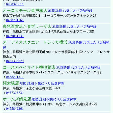
：
0468393611
オーロラモール東戸塚店
地図
詳細
お気に入り店舗登録
横浜市戸塚区品濃町536-1 オーロラモール東戸塚アネックス2F
：
0458201561
東急百貨店たまプラーザ店
地図
詳細
お気に入り店舗登録
神奈川県横浜市青葉区美しが丘1-7東急百貨店たまプラーザ5階
：
0459051131
オーディオスクエア トレッサ横浜
地図
詳細
お気に入り店舗登
録
神奈川県横浜市港北区師岡町700 トレッサ横浜南棟3階 ノジマ トレッサ
横浜店内
：
0455335629
コースカベイサイド横須賀店
地図
詳細
お気に入り店舗登録
神奈川県横須賀市本町２-１-１２コースカベイサイドストアーズ3階
：
0468201511
権太坂店
地図
詳細
お気に入り店舗解除
神奈川県横浜市保土ケ谷区権太坂 3-1-3
：
0457305731
ホームズ鶴見店
地図
詳細
お気に入り店舗解除
神奈川県横浜市鶴見区岸谷3丁目9-1 島忠ホームズ横浜鶴見店2階
：
0455842261