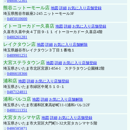
：
0480872501
熊谷ニットーモール店
地図
詳細
お気に入り店舗登録
埼玉県熊谷市銀座2-245 ニットーモール3F
：
0485010600
イトーヨーカドー久喜店
地図
詳細
お気に入り店舗登録
久喜市久喜中央４丁目９-１１ イトーヨーカドー 久喜店4階
：
0480261281
レイクタウン店
地図
詳細
お気に入り店舗解除
埼玉県越谷市レイクタウン３丁目１番地１
：
0489901251
大宮ステラタウン店
地図
詳細
お気に入り店舗登録
埼玉県さいたま市北区宮原1-854-1 ステラタウン公園棟2階
：
0486618366
浦和店
地図
詳細
お気に入り店舗登録
埼玉県さいたま市緑区中尾５１０-１
：
0487124811
浦和パルコ店
地図
詳細
お気に入り店舗解除
埼玉県さいたま市浦和区東高砂町11-1浦和パルコ2F
：
0488111351
大宮タカシマヤ店
地図
詳細
お気に入り店舗登録
埼玉県さいたま市大宮区大門町1-32大宮タカシマヤ５階
：
0486585871