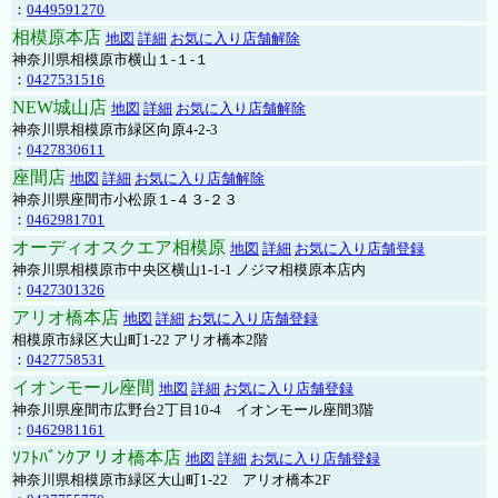
：
0449591270
相模原本店
地図
詳細
お気に入り店舗解除
神奈川県相模原市横山１-１-１
：
0427531516
NEW城山店
地図
詳細
お気に入り店舗解除
神奈川県相模原市緑区向原4-2-3
：
0427830611
座間店
地図
詳細
お気に入り店舗解除
神奈川県座間市小松原１-４３-２３
：
0462981701
オーディオスクエア相模原
地図
詳細
お気に入り店舗登録
神奈川県相模原市中央区横山1-1-1 ノジマ相模原本店内
：
0427301326
アリオ橋本店
地図
詳細
お気に入り店舗登録
相模原市緑区大山町1-22 アリオ橋本2階
：
0427758531
イオンモール座間
地図
詳細
お気に入り店舗登録
神奈川県座間市広野台2丁目10-4 イオンモール座間3階
：
0462981161
ｿﾌﾄﾊﾞﾝｸアリオ橋本店
地図
詳細
お気に入り店舗登録
神奈川県相模原市緑区大山町1-22 アリオ橋本2F