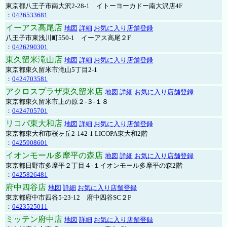
東京都八王子市南大沢2-28-1 イトーヨーカドー南大沢店4F
：
0426533681
イーアス高尾店
地図
詳細
お気に入り店舗登録
八王子市東浅川町550-1 イーアス高尾２F
：
0426290301
東久留米滝山店
地図
詳細
お気に入り店舗登録
東京都東久留米市滝山5丁目2-1
：
0424703581
アクロスプラザ東久留米店
地図
詳細
お気に入り店舗登録
東京都東久留米市上の原２-３-１８
：
0424705701
リコパ東大和店
地図
詳細
お気に入り店舗登録
東京都東大和市桜ヶ丘2-142-1 LICOPA東大和2階
：
0425908601
イオンモール多摩平の森店
地図
詳細
お気に入り店舗登録
東京都日野市多摩平２丁目４-１イオンモール多摩平の森2階
：
0425826481
府中四谷店
地図
詳細
お気に入り店舗登録
東京都府中市四谷5-23-12 府中四谷SC２F
：
0423525011
ミッテン府中店
地図
詳細
お気に入り店舗登録