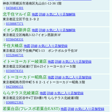
神奈川県横浜市港南区丸山台1-12-36 1階
：
0458401301
北千住マルイ店
地図
詳細
お気に入り店舗解除
東京都足立区千住３-９２
：
0338887571
イオン西新井店
地図
詳細
お気に入り店舗解除
東京都足立区梅島3-32-7イオン西新井3F
：
0358458331
千住大橋店
地図
詳細
お気に入り店舗登録
東京都足立区千住橋戸町1-13 ポンテポルタ千住3F
：
0352846731
イトーヨーカドー綾瀬店
地図
詳細
お気に入り店舗登録
東京都足立区綾瀬3丁目4-25イトーヨーカドー５階
：
0356978351
イトーヨーカドー昭島店
地図
詳細
お気に入り店舗登録
東京都昭島市田中町５６２-１イトーヨーカドー昭島３階
：
0425006151
ららテラス北綾瀬店
地図
詳細
お気に入り店舗登録
東京都足立区谷中4丁目8番1号 ららテラス北綾瀬3階
：
0368025361
若葉台店(フレスポ若葉台EAST)
地図
詳細
お気に入り店舗登録