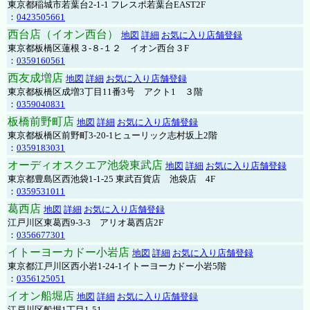
東京都稲城市若葉台2-1-1 フレスポ若葉台EAST2F
：
0423505661
西台店（イオン西台）
地図
詳細
お気に入り店舗登録
東京都板橋区蓮根３-８-１２ イオン西台３F
：
0359160561
西友成増店
地図
詳細
お気に入り店舗登録
東京都板橋区成増3丁目11番3号 アクト1 ３階
：
0359040831
板橋前野町店
地図
詳細
お気に入り店舗登録
東京都板橋区前野町3-20-1ヒューリック志村坂上2階
：
0359183031
オーディオスクエア池袋東武店
地図
詳細
お気に入り店舗登録
東京都豊島区西池袋1-1-25 東武百貨店 池袋店 4F
：
0359531011
葛西店
地図
詳細
お気に入り店舗登録
江戸川区東葛西9-3-3 アリオ葛西店2F
：
0356677301
イトーヨーカドー小岩店
地図
詳細
お気に入り店舗登録
東京都江戸川区西小岩1-24-1イトーヨーカドー小岩5階
：
0356125051
イオン船堀店
地図
詳細
お気に入り店舗登録
江戸川区船堀1丁目1-51