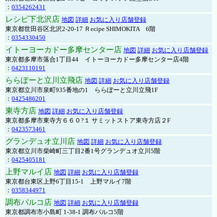
：
0354262431
レシピ下北沢店
地図
詳細
お気に入り店舗登録
東京都世田谷区北沢2-20-17 Ｒecipe SHIMOKITA 6階
：
0354330450
イトーヨーカドー多摩センター店
地図
詳細
お気に入り店舗登録
東京都多摩市落合1丁目44 イトーヨーカドー多摩センター店4階
：
0423110191
ららぽーと立川立飛店
地図
詳細
お気に入り店舗登録
東京都立川市泉町935番地の1 ららぽーと立川立飛1F
：
0425486201
東寺方店
地図
詳細
お気に入り店舗登録
東京都多摩市東寺方６６０?１ サミットストア東寺方店２F
：
0423573461
グランデュオ立川店
地図
詳細
お気に入り店舗登録
東京都立川市柴崎町三丁目2番1号グランデュオ立川5階
：
0425405181
上野マルイ店
地図
詳細
お気に入り店舗登録
東京都台東区上野6丁目15-1 上野マルイ7階
：
0358344971
調布パルコ店
地図
詳細
お気に入り店舗登録
東京都調布市小島町 1-38-1 調布パルコ5階