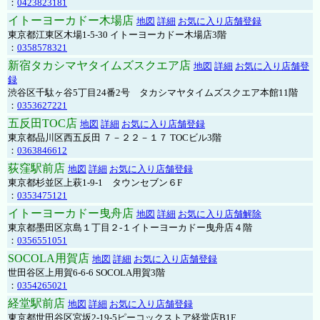
：
0423823181
イトーヨーカドー木場店
地図
詳細
お気に入り店舗登録
東京都江東区木場1-5-30 イトーヨーカドー木場店3階
：
0358578321
新宿タカシマヤタイムズスクエア店
地図
詳細
お気に入り店舗登
録
渋谷区千駄ヶ谷5丁目24番2号 タカシマヤタイムズスクエア本館11階
：
0353627221
五反田TOC店
地図
詳細
お気に入り店舗登録
東京都品川区西五反田 ７－２２－１７ TOCビル3階
：
0363846612
荻窪駅前店
地図
詳細
お気に入り店舗登録
東京都杉並区上萩1-9-1 タウンセブン６F
：
0353475121
イトーヨーカドー曳舟店
地図
詳細
お気に入り店舗解除
東京都墨田区京島１丁目２-１イトーヨーカドー曳舟店４階
：
0356551051
SOCOLA用賀店
地図
詳細
お気に入り店舗登録
世田谷区上用賀6-6-6 SOCOLA用賀3階
：
0354265021
経堂駅前店
地図
詳細
お気に入り店舗登録
東京都世田谷区宮坂2-19-5ピーコックストア経堂店B1F