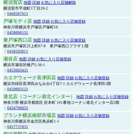
横須賀店
地図
詳細
お気に入り店舗解除
横須賀市平成町3丁目28-2
：
0468287011
戸塚モディ店
地図
詳細
お気に入り店舗登録
神奈川県横浜市戸塚区戸塚町10
：
0458696131
東戸塚西口店
地図
詳細
お気に入り店舗登録
横浜市戸塚区川上町87-8 東戸塚西口プラザ１階
：
0458293811
瀬谷店
地図
詳細
お気に入り店舗登録
横浜市瀬谷区橋戸2-36-1
：
0453063431
カエデウォーク長津田店
地図
詳細
お気に入り店舗登録
横浜市緑区長津田みなみ台4丁目7-1 カエデウォーク長津田1階
：
0459893121
港北店（コーナン港北インター）
地図
詳細
お気に入り店舗登録
神奈川県 横浜市都筑区 折本町 191番地コーナン港北インター店2階
：
0454786851
ブランチ横浜南部市場店
地図
詳細
お気に入り店舗登録
神奈川県横浜市金沢区鳥浜町1-1
：
0457737851