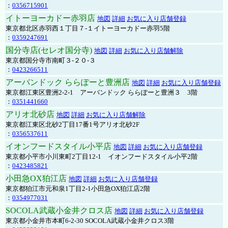
：
0356715901
イトーヨーカドー赤羽店
地図
詳細
お気に入り店舗登録
東京都北区赤羽西１丁目７-１イトーヨーカドー赤羽5階
：
0359247691
国分寺店(セレオ国分寺)
地図
詳細
お気に入り店舗解除
東京都国分寺市南町３-２０-３
：
0423266511
アーバンドック ららぽーと豊洲店
地図
詳細
お気に入り店舗登録
東京都江東区豊洲2-2-1 アーバンドック ららぽーと豊洲３ 3階
：
0351441660
アリオ北砂店
地図
詳細
お気に入り店舗解除
東京都江東区北砂2丁目17番1号アリオ北砂2F
：
0356537611
イオンフードスタイル小平店
地図
詳細
お気に入り店舗登録
東京都小平市小川東町2丁目12-1 イオンフードスタイル小平2階
：
0423485821
小田急OX狛江店
地図
詳細
お気に入り店舗登録
東京都狛江市元和泉1丁目2-1小田急OX狛江店2階
：
0354977031
SOCOLA武蔵小金井クロス店
地図
詳細
お気に入り店舗登録
東京都小金井市本町6-2-30 SOCOLA武蔵小金井クロス3階