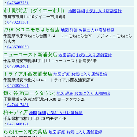
：
0476487751
市川駅前店（ダイエー市川）
地図
詳細
お気に入り店舗登録
市川市市川1-4-10ダイエー市川 6階
：
0473231361
ｿﾌﾄﾊﾞﾝｸユニモちはら台店
地図
詳細
お気に入り店舗登録
千葉県市原市ちはら台西３-４ ユニモちはら台2F ノジマユニモちはら
台店内
：
0436760050
ニューコースト新浦安店
地図
詳細
お気に入り店舗登録
千葉県浦安市明海4丁目1-1ニューコースト新浦安3階
：
0473063401
トライアル西友浦安店
地図
詳細
お気に入り店舗登録
千葉県浦安市北栄1-14-1 トライアル西友浦安店3F
：
0473057661
鎌ヶ谷店(ヨークタウン)
地図
詳細
お気に入り店舗解除
千葉県鎌ヶ谷東道野辺5-16-38 ヨークタウン2F
：
0474417481
柏モディ店
地図
詳細
お気に入り店舗解除
千葉県柏市柏1丁目2-26 柏モディ4F
：
0471668121
ららぽーと柏の葉店
地図
詳細
お気に入り店舗登録