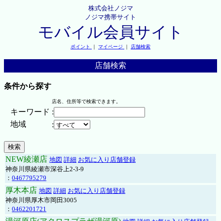
株式会社ノジマ
ノジマ携帯サイト
モバイル会員サイト
ポイント
｜
マイページ
｜
店舗検索
店舗検索
条件から探す
店名、住所等で検索できます。
キーワード
:
地域
:
NEW綾瀬店
地図
詳細
お気に入り店舗登録
神奈川県綾瀬市深谷上2-3-9
：
0467795279
厚木本店
地図
詳細
お気に入り店舗登録
神奈川県厚木市岡田3005
：
0462201721