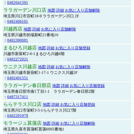
：
0482641591
ララガーデン川口店
地図
詳細
お気に入り店舗解除
埼玉県川口市宮町18-9 ララガーデン川口 2F
：
0482406101
川越西店
地図
詳細
お気に入り店舗解除
埼玉県川越市的場新町21番地10
：
0492390081
まるひろ川越店
地図
詳細
お気に入り店舗登録
川越市新富町2-6-1まるひろ川越6階
：
0492272021
ウニクス川越店
地図
詳細
お気に入り店舗解除
埼玉県川越市新宿町1-17-1 ウニクス川越2F
：
0492491551
ララガーデン春日部店
地図
詳細
お気に入り店舗登録
埼玉県春日部市南1丁目1-1 ララガーデン春日部2階
：
0487317411
ららテラス川口店
地図
詳細
お気に入り店舗登録
埼玉県川口市栄町3-5-1ららテラス川口7階
：
0482291979
モラージュ菖蒲店
地図
詳細
お気に入り店舗解除
埼玉県久喜市菖蒲町菖蒲6005番地1