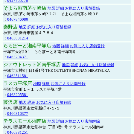
：
0427755770
そよら湘南茅ヶ崎店
地図
詳細
お気に入り店舗登録
神奈川県茅ヶ崎市茅ヶ崎2‐7‐71 そよら湘南茅ヶ崎３F
：
0467846080
秦野店
地図
詳細
お気に入り店舗登録
神奈川県秦野市曽屋４７８４
：
0463831214
ららぽーと湘南平塚店
地図
詳細
お気に入り店舗登録
平塚市天沼10-1 ららぽーと湘南平塚3階
：
0463204371
ジアウトレット湘南平塚店
地図
詳細
お気に入り店舗登録
平塚市大神8丁目1番1号 THE OUTLETS SHONAN HIRATSUKA
：
0463511581
ラスカ平塚店
地図
詳細
お気に入り店舗登録
平塚市宝町１－１ ラスカ平塚 4階
：
0463205581
藤沢店
地図
詳細
お気に入り店舗解除
神奈川県藤沢市辻堂新町４-１-１
：
0466316377
テラスモール湘南店
地図
詳細
お気に入り店舗解除
神奈川県藤沢市辻堂神台1丁目3番1号 テラスモール湘南4F
：
0466381251