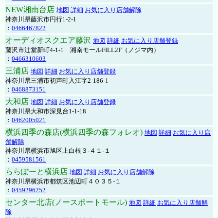
NEW湘南台店
地図
詳細
お気に入り店舗解除
神奈川県藤沢市円行1-2-1
：
0466467822
オーディオスクエア藤沢
地図
詳細
お気に入り店舗登録
藤沢市辻堂新町4-1-1 湘南モールFILL2F（ノジマ内）
：
0466310603
三浦店
地図
詳細
お気に入り店舗登録
神奈川県三浦市初声町入江字2-186-1
：
0468873151
大和店
地図
詳細
お気に入り店舗登録
神奈川県大和市深見台1-1-18
：
0462005021
横浜四季の森店(横浜四季の森フォレオ)
地図
詳細
お気に入り店
舗解除
神奈川県横浜市旭区上白根３-４１-１
：
0459581561
ららぽーと横浜店
地図
詳細
お気に入り店舗解除
神奈川県横浜市都筑区池辺町４０３５-１
：
0459296252
センター北店(ノースポートモール)
地図
詳細
お気に入り店舗解
除