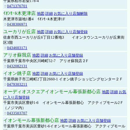
千葉県柏市若柴178-4
：
0471376701
ｲｵﾝﾓｰﾙ木更津店
地図
詳細
お気に入り店舗解除
木更津市築地1番4 ｲｵﾝﾓｰﾙ木更津1F
：
0438306971
ユーカリが丘店
地図
詳細
お気に入り店舗登録
佐倉市西ユーカリが丘6丁目12番地3 イオンタウンユーカリが丘東街
区3階
：
0434603171
アリオ蘇我店
地図
詳細
お気に入り店舗登録
千葉県千葉市中央区川崎町52-7 アリオ蘇我店２F
：
0432082131
イオン銚子店
地図
詳細
お気に入り店舗登録
千葉県銚子市三崎町2丁目2660-1 イオン銚子ショッピングセンター２Ｆ
：
0479303211
オーディオスクエアイオンモール幕張新都心店
地図
詳細
お気
に入り店舗登録
千葉市美浜区豊砂1-6 イオンモール幕張新都心 アクティブモール2Ｆ
（ノジマ内）
：
0433503707
イオンモール幕張新都心店
地図
詳細
お気に入り店舗登録
千葉県千葉市美浜区豊砂1-6イオンモール幕張新都心 アクティブモール