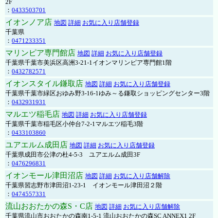
2F
：
0433503701
イオンノア店
地図
詳細
お気に入り店舗登録
千葉県
：
0471233351
マリンピア専門館店
地図
詳細
お気に入り店舗登録
千葉県千葉市美浜区高洲3-21-1イオンマリンピア専門館1階
：
0432782571
イオンスタイル鎌取店
地図
詳細
お気に入り店舗登録
千葉県千葉市緑区おゆみ野3-16-1ゆみ～る鎌取ショッピングセンター3階
：
0432931931
マルエツ稲毛店
地図
詳細
お気に入り店舗登録
千葉県千葉市稲毛区小仲台7-2-1マルエツ稲毛3階
：
0433103860
ユアエルム成田店
地図
詳細
お気に入り店舗登録
千葉県成田市公津の杜4-5-3 ユアエルム成田3F
：
0476296831
イオンモール津田沼店
地図
詳細
お気に入り店舗解除
千葉県習志野市津田沼1-23-1 イオンモール津田沼２階
：
0474557331
流山おおたかの森S・C店
地図
詳細
お気に入り店舗解除
千葉県流山市おおたかの森南1-5-1 流山おおたかの森SC ANNEX1 2F