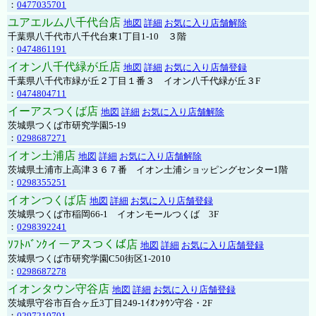
：
0477035701
ユアエルム八千代台店
地図
詳細
お気に入り店舗解除
千葉県八千代市八千代台東1丁目1-10 ３階
：
0474861191
イオン八千代緑が丘店
地図
詳細
お気に入り店舗登録
千葉県八千代市緑が丘２丁目１番３ イオン八千代緑が丘３F
：
0474804711
イーアスつくば店
地図
詳細
お気に入り店舗解除
茨城県つくば市研究学園5-19
：
0298687271
イオン土浦店
地図
詳細
お気に入り店舗解除
茨城県土浦市上高津３６７番 イオン土浦ショッピングセンター1階
：
0298355251
イオンつくば店
地図
詳細
お気に入り店舗登録
茨城県つくば市稲岡66-1 イオンモールつくば 3F
：
0298392241
ｿﾌﾄﾊﾞﾝｸイーアスつくば店
地図
詳細
お気に入り店舗登録
茨城県つくば市研究学園C50街区1-2010
：
0298687278
イオンタウン守谷店
地図
詳細
お気に入り店舗登録
茨城県守谷市百合ヶ丘3丁目249-1ｲｵﾝﾀｳﾝ守谷・2F
：
0297210701