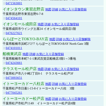
：
0471563001
イオンタウン東習志野店
地図
詳細
お気に入り店舗登録
千葉県習志野市東習志野6-7-8
：
0474564101
イオンモール成田店
地図
詳細
お気に入り店舗登録
千葉県成田市ウイング土屋24 イオンモール成田店1階
：
0476227621
ららぽーとTOKYO-BAY店
地図
詳細
お気に入り店舗解除
千葉県船橋市浜町2?2?7 ららぽーとTOKYO-BAY North Gate 3階
：
0474101011
船橋東武店
地図
詳細
お気に入り店舗登録
千葉県船橋市本町7-1-1東武百貨店船橋店3階1～3番地
：
0474243661
テラスモール松戸店
地図
詳細
お気に入り店舗登録
千葉県松戸市八ケ崎2丁目8-1 テラスモール松戸3F
：
0473093651
イトーヨーカドー八柱店
地図
詳細
お気に入り店舗登録
千葉県松戸市日暮1-15-8イトーヨーカドー八柱 3階
：
0477045261
イトーヨーカドー松戸店
地図
詳細
お気に入り店舗登録
千葉県松戸市松戸1149 イトーヨーカドー松戸店6階