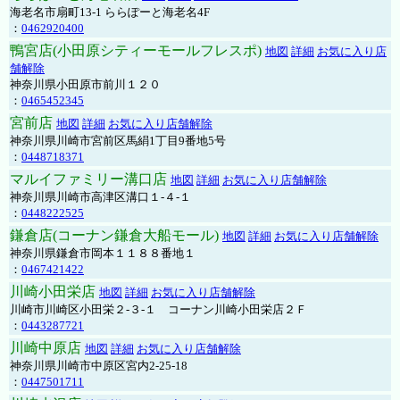
海老名市扇町13-1 ららぽーと海老名4F
：
0462920400
鴨宮店(小田原シティーモールフレスポ)
地図
詳細
お気に入り店
舗解除
神奈川県小田原市前川１２０
：
0465452345
宮前店
地図
詳細
お気に入り店舗解除
神奈川県川崎市宮前区馬絹1丁目9番地5号
：
0448718371
マルイファミリー溝口店
地図
詳細
お気に入り店舗解除
神奈川県川崎市高津区溝口１-４-１
：
0448222525
鎌倉店(コーナン鎌倉大船モール)
地図
詳細
お気に入り店舗解除
神奈川県鎌倉市岡本１１８８番地１
：
0467421422
川崎小田栄店
地図
詳細
お気に入り店舗解除
川崎市川崎区小田栄２‐３‐１ コーナン川崎小田栄店２Ｆ
：
0443287721
川崎中原店
地図
詳細
お気に入り店舗解除
神奈川県川崎市中原区宮内2-25-18
：
0447501711