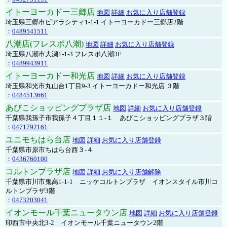
イトーヨーカドー三郷店
地図
詳細
お気に入り店舗登録
埼玉県三郷市ピアラシティ1-1-1 イトーヨーカドー三郷店2階
：
0489541511
八潮店(フレスポ八潮)
地図
詳細
お気に入り店舗登録
埼玉県八潮市大瀬1-1-3 フレスポ八潮3F
：
0489943911
イトーヨーカドー和光店
地図
詳細
お気に入り店舗登録
埼玉県和光市丸山台1丁目9-3 イトーヨーカドー和光店 ３階
：
0484513661
あびこショッピングプラザ店
地図
詳細
お気に入り店舗登録
千葉県我孫子市我孫子４丁目１１-１ あびこショッピングプラザ３階
：
0471792161
ユニモちはら台店
地図
詳細
お気に入り店舗登録
千葉県市原市ちはら台西３-４
：
0436760100
コルトンプラザ店
地図
詳細
お気に入り店舗解除
千葉県市川市鬼高1-1-1 ニッケコルトンプラザ イオンスタイル市川コ
ルトンプラザ3階
：
0473203041
イオンモール千葉ニュータウン店
地図
詳細
お気に入り店舗登録
印西市中央北3-2 イオンモール千葉ニュータウン2階