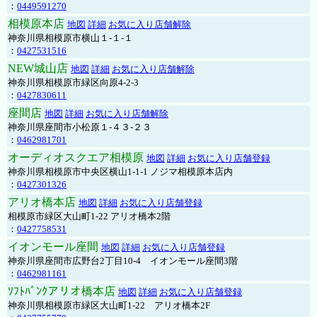
：
0449591270
相模原本店
地図
詳細
お気に入り店舗解除
神奈川県相模原市横山１-１-１
：
0427531516
NEW城山店
地図
詳細
お気に入り店舗解除
神奈川県相模原市緑区向原4-2-3
：
0427830611
座間店
地図
詳細
お気に入り店舗解除
神奈川県座間市小松原１-４３-２３
：
0462981701
オーディオスクエア相模原
地図
詳細
お気に入り店舗登録
神奈川県相模原市中央区横山1-1-1 ノジマ相模原本店内
：
0427301326
アリオ橋本店
地図
詳細
お気に入り店舗登録
相模原市緑区大山町1-22 アリオ橋本2階
：
0427758531
イオンモール座間
地図
詳細
お気に入り店舗登録
神奈川県座間市広野台2丁目10-4 イオンモール座間3階
：
0462981161
ｿﾌﾄﾊﾞﾝｸアリオ橋本店
地図
詳細
お気に入り店舗登録
神奈川県相模原市緑区大山町1-22 アリオ橋本2F