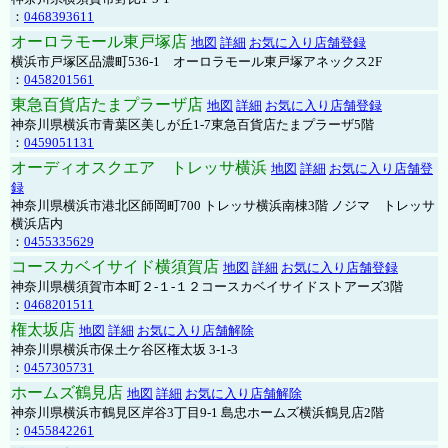
：
0468393611
オーロラモール東戸塚店
地図
詳細
お気に入り店舗登録
横浜市戸塚区品濃町536-1 オーロラモール東戸塚アネックス2F
：
0458201561
東急百貨店たまプラーザ店
地図
詳細
お気に入り店舗登録
神奈川県横浜市青葉区美しが丘1-7東急百貨店たまプラーザ5階
：
0459051131
オーディオスクエア トレッサ横浜
地図
詳細
お気に入り店舗登
録
神奈川県横浜市港北区師岡町700 トレッサ横浜南棟3階 ノジマ トレッサ
横浜店内
：
0455335629
コースカベイサイド横須賀店
地図
詳細
お気に入り店舗登録
神奈川県横須賀市本町２-１-１２コースカベイサイドストアーズ3階
：
0468201511
権太坂店
地図
詳細
お気に入り店舗解除
神奈川県横浜市保土ケ谷区権太坂 3-1-3
：
0457305731
ホームズ鶴見店
地図
詳細
お気に入り店舗解除
神奈川県横浜市鶴見区岸谷3丁目9-1 島忠ホームズ横浜鶴見店2階
：
0455842261