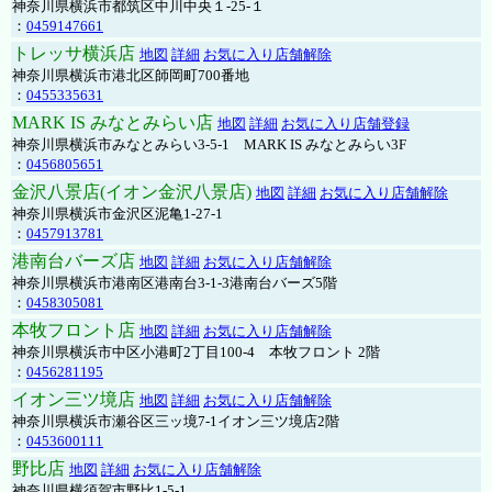
神奈川県横浜市都筑区中川中央１-25-１
：
0459147661
トレッサ横浜店
地図
詳細
お気に入り店舗解除
神奈川県横浜市港北区師岡町700番地
：
0455335631
MARK IS みなとみらい店
地図
詳細
お気に入り店舗登録
神奈川県横浜市みなとみらい3-5-1 MARK IS みなとみらい3F
：
0456805651
金沢八景店(イオン金沢八景店)
地図
詳細
お気に入り店舗解除
神奈川県横浜市金沢区泥亀1-27-1
：
0457913781
港南台バーズ店
地図
詳細
お気に入り店舗解除
神奈川県横浜市港南区港南台3-1-3港南台バーズ5階
：
0458305081
本牧フロント店
地図
詳細
お気に入り店舗解除
神奈川県横浜市中区小港町2丁目100-4 本牧フロント 2階
：
0456281195
イオン三ツ境店
地図
詳細
お気に入り店舗解除
神奈川県横浜市瀬谷区三ッ境7-1イオン三ツ境店2階
：
0453600111
野比店
地図
詳細
お気に入り店舗解除
神奈川県横須賀市野比1-5-1