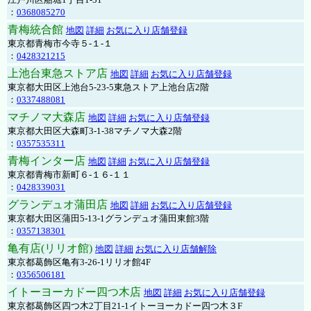
：
0368085270
青梅統合館
地図
詳細
お気に入り店舗登録
東京都青梅市今寺５-１-１
：
0428321215
上池台東急ストア店
地図
詳細
お気に入り店舗登録
東京都大田区上池台5-23-5東急ストア上池台店2階
：
0337488081
マチノマ大森店
地図
詳細
お気に入り店舗登録
東京都大田区大森町3-1-38マチノマ大森2階
：
0357535311
青梅インター店
地図
詳細
お気に入り店舗登録
東京都青梅市新町６-１６-１１
：
0428339031
グランデュオ蒲田店
地図
詳細
お気に入り店舗登録
東京都大田区蒲田5-13-1グランデュオ蒲田東館3階
：
0357138301
亀有店(リリオ館)
地図
詳細
お気に入り店舗解除
東京都葛飾区亀有3-26-1リリオ館4F
：
0356506181
イトーヨーカドー四つ木店
地図
詳細
お気に入り店舗登録
東京都葛飾区四つ木2丁目21-1イトーヨーカドー四つ木３F