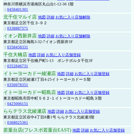
神奈川県横浜市港南区丸山台1-12-36 1階
：
0458401301
北千住マルイ店
地図
詳細
お気に入り店舗解除
東京都足立区千住３-９２
：
0338887571
イオン西新井店
地図
詳細
お気に入り店舗解除
東京都足立区梅島3-32-7イオン西新井3F
：
0358458331
千住大橋店
地図
詳細
お気に入り店舗登録
東京都足立区千住橋戸町1-13 ポンテポルタ千住3F
：
0352846731
イトーヨーカドー綾瀬店
地図
詳細
お気に入り店舗登録
東京都足立区綾瀬3丁目4-25イトーヨーカドー５階
：
0356978351
イトーヨーカドー昭島店
地図
詳細
お気に入り店舗登録
東京都昭島市田中町５６２-１イトーヨーカドー昭島３階
：
0425006151
ららテラス北綾瀬店
地図
詳細
お気に入り店舗登録
東京都足立区谷中4丁目8番1号 ららテラス北綾瀬3階
：
0368025361
若葉台店(フレスポ若葉台EAST)
地図
詳細
お気に入り店舗登録