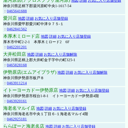
湯河原店(アクロスプラザ湯河原)
地図
詳細
お気に入り店舗登録
神奈川県足柄下郡湯河原町中央1-1617-54
：
0465641688
愛川店
地図
詳細
お気に入り店舗登録
神奈川県愛甲郡愛川町中津９７５-１
：
0462841562
本厚木ミロード店
地図
詳細
お気に入り店舗登録
厚木市中町2-2-1 本厚木ミロード2 6F
：
0462201201
大井松田店
地図
詳細
お気に入り店舗解除
神奈川県足柄上郡大井町金子字中の町325-1
：
0465828168
伊勢原店(エムアイプラザ)
地図
詳細
お気に入り店舗解除
神奈川県伊勢原市板戸８
：
0463911214
イトーヨーカドー伊勢原店
地図
詳細
お気に入り店舗登録
神奈川県伊勢原市桜台1-8-1 イトーヨーカドー伊勢原4階
：
0463920161
海老名マルイ店
地図
詳細
お気に入り店舗登録
神奈川県海老名市中央１丁目６-１海老名マルイ4階
：
0462925181
ららぽーと海老名店
地図
詳細
お気に入り店舗登録