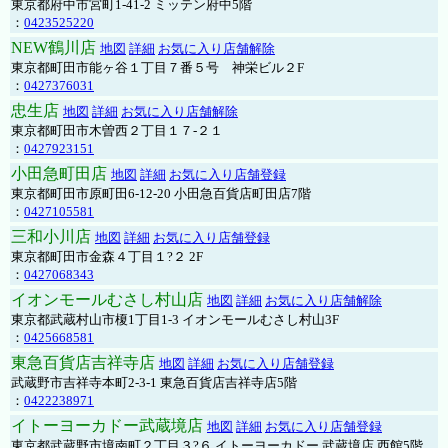
東京都府中市宮町1-41-2 ミッテン府中5階
：
0423525220
NEW鶴川店
地図
詳細
お気に入り店舗解除
東京都町田市能ヶ谷１丁目７番５号 神栄ビル２F
：
0427376031
忠生店
地図
詳細
お気に入り店舗解除
東京都町田市木曽西２丁目１７-２１
：
0427923151
小田急町田店
地図
詳細
お気に入り店舗登録
東京都町田市原町田6-12-20 小田急百貨店町田店7階
：
0427105581
三和小川店
地図
詳細
お気に入り店舗登録
東京都町田市金森４丁目１?２ 2F
：
0427068343
イオンモールむさし村山店
地図
詳細
お気に入り店舗解除
東京都武蔵村山市榎1丁目1-3 イオンモールむさし村山3F
：
0425668581
東急百貨店吉祥寺店
地図
詳細
お気に入り店舗登録
武蔵野市吉祥寺本町2-3-1 東急百貨店吉祥寺店5階
：
0422238971
イトーヨーカドー武蔵境店
地図
詳細
お気に入り店舗登録
東京都武蔵野市境南町２丁目３?６ イトーヨーカドー 武蔵境店 西館5階