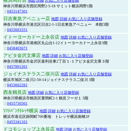
横浜岡野店
地図
詳細
お気に入り店舗登録
神奈川県横浜市西区岡野2-5-18 サミット横浜岡野1階
：
0453147301
日吉東急アベニュー店
地図
詳細
お気に入り店舗登録
神奈川県横浜市港北区日吉2-1-1日吉東急アベニュー 本館3階
：
0455603351
イトーヨーカドー上永谷店
地図
詳細
お気に入り店舗登録
神奈川県横浜市港南区丸山台1-12イトーヨーカドー上永谷3階
：
0458403671
アピタ金沢文庫店
地図
詳細
お気に入り店舗登録
神奈川県横浜市金沢区釜利谷東2丁目１-１アピタ金沢文庫３階
：
0457801261
ジョイナステラス二俣川店
地図
詳細
お気に入り店舗登録
横浜市旭区二俣川2-50-14ジョイナステラス二俣川 3階
：
0453662281
西友鶴見店
地図
詳細
お気に入り店舗登録
神奈川県横浜市鶴見区豊岡町2-1 鶴見フーガ１ 5階
：
0455750561
ｿﾌﾄﾊﾞﾝｸﾄﾚｯｻ横浜
地図
詳細
お気に入り店舗登録
横浜市港北区師岡町700番地 トレッサ横浜南棟2F
：
0455341161
ドコモショップ上永谷店
地図
詳細
お気に入り店舗登録