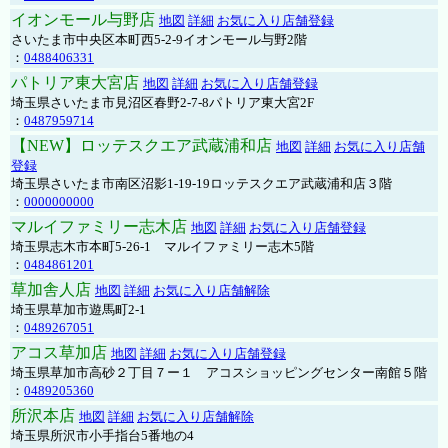
イオンモール与野店
地図
詳細
お気に入り店舗登録
さいたま市中央区本町西5-2-9イオンモール与野2階
：
0488406331
パトリア東大宮店
地図
詳細
お気に入り店舗登録
埼玉県さいたま市見沼区春野2-7-8パトリア東大宮2F
：
0487959714
【NEW】ロッテスクエア武蔵浦和店
地図
詳細
お気に入り店舗
登録
埼玉県さいたま市南区沼影1-19-19ロッテスクエア武蔵浦和店３階
：
0000000000
マルイファミリー志木店
地図
詳細
お気に入り店舗登録
埼玉県志木市本町5-26-1 マルイファミリー志木5階
：
0484861201
草加舎人店
地図
詳細
お気に入り店舗解除
埼玉県草加市遊馬町2-1
：
0489267051
アコス草加店
地図
詳細
お気に入り店舗登録
埼玉県草加市高砂２丁目７ー１ アコスショッピングセンター南館５階
：
0489205360
所沢本店
地図
詳細
お気に入り店舗解除
埼玉県所沢市小手指台5番地の4