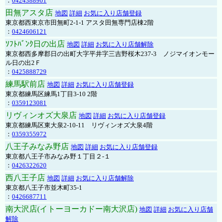
：
0424388901
田無アスタ店
地図
詳細
お気に入り店舗登録
東京都西東京市田無町2-1-1 アスタ田無専門店棟2階
：
0424606121
ｿﾌﾄﾊﾞﾝｸ日の出店
地図
詳細
お気に入り店舗解除
東京都西多摩郡日の出町大字平井字三吉野桜木237-3 ノジマイオンモー
ル日の出2Ｆ
：
0425888729
練馬駅前店
地図
詳細
お気に入り店舗登録
東京都練馬区練馬1丁目3-10 2階
：
0359123081
リヴィンオズ大泉店
地図
詳細
お気に入り店舗登録
東京都練馬区東大泉2-10-11 リヴィンオズ大泉4階
：
0359355972
八王子みなみ野店
地図
詳細
お気に入り店舗登録
東京都八王子市みなみ野１丁目２-１
：
0426322620
西八王子店
地図
詳細
お気に入り店舗解除
東京都八王子市並木町35-1
：
0426687711
南大沢店(イトーヨーカドー南大沢店)
地図
詳細
お気に入り店舗
解除