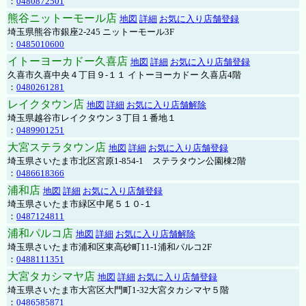
：
0480872501
熊谷ニットーモール店
地図
詳細
お気に入り店舗登録
埼玉県熊谷市銀座2-245 ニットーモール3F
：
0485010600
イトーヨーカドー久喜店
地図
詳細
お気に入り店舗登録
久喜市久喜中央４丁目９-１１ イトーヨーカドー 久喜店4階
：
0480261281
レイクタウン店
地図
詳細
お気に入り店舗解除
埼玉県越谷市レイクタウン３丁目１番地１
：
0489901251
大宮ステラタウン店
地図
詳細
お気に入り店舗登録
埼玉県さいたま市北区宮原1-854-1 ステラタウン公園棟2階
：
0486618366
浦和店
地図
詳細
お気に入り店舗登録
埼玉県さいたま市緑区中尾５１０-１
：
0487124811
浦和パルコ店
地図
詳細
お気に入り店舗解除
埼玉県さいたま市浦和区東高砂町11-1浦和パルコ2F
：
0488111351
大宮タカシマヤ店
地図
詳細
お気に入り店舗登録
埼玉県さいたま市大宮区大門町1-32大宮タカシマヤ５階
：
0486585871