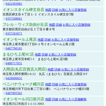
：
0422303081
イオンスタイル碑文谷店
地図
詳細
お気に入り店舗登録
目黒区碑文谷４丁目１-１ イオンスタイル碑文谷7階
：
0357208661
フレル・ウィズ自由が丘店
地図
詳細
お気に入り店舗登録
東京都目黒区自由が丘１丁目６番９号
：
0357263071
イオンモール上尾店
地図
詳細
お気に入り店舗登録
埼玉県上尾市愛宕3丁目8-１号イオンモール上尾２階
：
0487790181
まるひろ上尾SC店
地図
詳細
お気に入り店舗登録
埼玉県上尾市宮本町1-1 まるひろ上尾SC店5階
：
0488717051
入間店(丸広百貨店入間店)
地図
詳細
お気に入り店舗登録
埼玉県入間市豊岡1-6-12 丸広（まるひろ）百貨店 入間店５F
：
0429606631
ベニバナウォーク桶川店
地図
詳細
お気に入り店舗登録
埼玉県桶川市下日出東二丁目15番1 ベニバナウォーク桶川1階
：
0487895561
イオンモール川口前川店
地図
詳細
お気に入り店舗解除
埼玉県川口市前川 1-1-11-3003