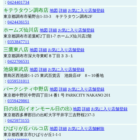
：
0424401734
キテラタウン調布店
地図
詳細
お気に入り店舗登録
東京都調布市菊野台1-33-3 キテラタウン調布2F
：
0424436151
ホームズ仙川店
地図
詳細
お気に入り店舗登録
東京都調布市若葉町2丁目1-7 ホームズ仙川店2階
：
0353847711
三鷹東八店
地図
詳細
お気に入り店舗登録
東京都調布市深大寺東町８丁目３３-１
：
0422706531
池袋東武店
地図
詳細
お気に入り店舗登録
豊島区西池袋1-1-25 東武百貨店 池袋店4F 8～10番地
：
0359531011
パークシティ中野店
地図
詳細
お気に入り店舗登録
東京都中野区中野四丁目14 番1 号 PARKCITY NAKANO 201
：
0359429861
日の出店(イオンモール日の出)
地図
詳細
お気に入り店舗登録
東京都西多摩郡日の出町大字平井字三吉野桜237-3
：
0425973155
ひばりが丘パルコ店
地図
詳細
お気に入り店舗解除
東京都西東京市ひばりが丘1-1-1