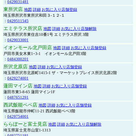
：
0429031481
東所沢店
地図
詳細
お気に入り店舗登録
埼玉県所沢市東所沢和田３-１２-１
：
0429511545
エミテラス所沢店
地図
詳細
お気に入り店舗解除
埼玉県所沢市東住吉10番1号 エミテラス所沢 3階
：
0429033001
イオンモール北戸田店
地図
詳細
お気に入り店舗登録
戸田市美女木東1ｰ3‐1 イオンモール北戸田3階
：
0484300201
所沢北原店
地図
詳細
お気に入り店舗登録
埼玉県所沢市北原町1415-1 ザ・マーケットプレイス所沢北原2階
：
0429274001
蓮田マイン店
地図
詳細
お気に入り店舗登録
蓮田市東5-8-65 蓮田マイン1F
：
0487651291
西武飯能ペペ店
地図
詳細
お気に入り店舗登録
埼玉県飯能市仲町11-21 西武飯能ペペ3階
：
0429754001
ららぽーと富士見店
地図
詳細
お気に入り店舗解除
埼玉県富士見市山室1-1313
：
0492751191