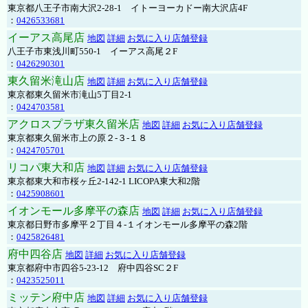
東京都八王子市南大沢2-28-1 イトーヨーカドー南大沢店4F
：
0426533681
イーアス高尾店
地図
詳細
お気に入り店舗登録
八王子市東浅川町550-1 イーアス高尾２F
：
0426290301
東久留米滝山店
地図
詳細
お気に入り店舗登録
東京都東久留米市滝山5丁目2-1
：
0424703581
アクロスプラザ東久留米店
地図
詳細
お気に入り店舗登録
東京都東久留米市上の原２-３-１８
：
0424705701
リコパ東大和店
地図
詳細
お気に入り店舗登録
東京都東大和市桜ヶ丘2-142-1 LICOPA東大和2階
：
0425908601
イオンモール多摩平の森店
地図
詳細
お気に入り店舗登録
東京都日野市多摩平２丁目４-１イオンモール多摩平の森2階
：
0425826481
府中四谷店
地図
詳細
お気に入り店舗登録
東京都府中市四谷5-23-12 府中四谷SC２F
：
0423525011
ミッテン府中店
地図
詳細
お気に入り店舗登録