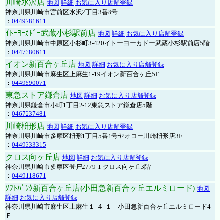
川崎水沢店
地図
詳細
お気に入り店舗登録
神奈川県川崎市宮前区水沢2丁目3番8号
：
0449781611
ｲﾄｰﾖｰｶﾄﾞｰ武蔵小杉駅前店
地図
詳細
お気に入り店舗登録
神奈川県川崎市中原区小杉町3-420イトーヨーカドー武蔵小杉駅前店5階
：
0447380611
イオン新百合ヶ丘店
地図
詳細
お気に入り店舗登録
神奈川県川崎市麻生区上麻生1-19イオン新百合ヶ丘5F
：
0449590071
東急ストア鎌倉店
地図
詳細
お気に入り店舗登録
神奈川県鎌倉市小町1丁目2-12東急ストア鎌倉店5階
：
0467237481
川崎枡形店
地図
詳細
お気に入り店舗登録
神奈川県川崎市多摩区枡形1丁目5番1号ヤオコー川崎枡形店3F
：
0449333315
クロス向ヶ丘店
地図
詳細
お気に入り店舗登録
神奈川県川崎市多摩区登戸2779-1 クロス向ヶ丘3階
：
0449118671
ｿﾌﾄﾊﾞﾝｸ新百合ヶ丘店(小田急新百合ヶ丘エルミロード)
地図
詳細
お気に入り店舗登録
神奈川県川崎市麻生区上麻生１-４-１ 小田急新百合ヶ丘エルミロード4
Ｆ