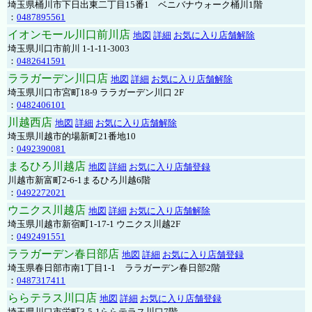
埼玉県桶川市下日出東二丁目15番1 ベニバナウォーク桶川1階
：
0487895561
イオンモール川口前川店
地図
詳細
お気に入り店舗解除
埼玉県川口市前川 1-1-11-3003
：
0482641591
ララガーデン川口店
地図
詳細
お気に入り店舗解除
埼玉県川口市宮町18-9 ララガーデン川口 2F
：
0482406101
川越西店
地図
詳細
お気に入り店舗解除
埼玉県川越市的場新町21番地10
：
0492390081
まるひろ川越店
地図
詳細
お気に入り店舗登録
川越市新富町2-6-1まるひろ川越6階
：
0492272021
ウニクス川越店
地図
詳細
お気に入り店舗解除
埼玉県川越市新宿町1-17-1 ウニクス川越2F
：
0492491551
ララガーデン春日部店
地図
詳細
お気に入り店舗登録
埼玉県春日部市南1丁目1-1 ララガーデン春日部2階
：
0487317411
ららテラス川口店
地図
詳細
お気に入り店舗登録
埼玉県川口市栄町3-5-1ららテラス川口7階