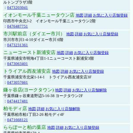
ルトンプラザ3階
：
0473203041
イオンモール千葉ニュータウン店
地図
詳細
お気に入り店舗登録
印西市中央北3-2 イオンモール千葉ニュータウン2階
：
0476487751
市川駅前店（ダイエー市川）
地図
詳細
お気に入り店舗登録
市川市市川1-4-10ダイエー市川 6階
：
0473231361
ニューコースト新浦安店
地図
詳細
お気に入り店舗登録
千葉県浦安市明海4丁目1-1ニューコースト新浦安3階
：
0473063401
トライアル西友浦安店
地図
詳細
お気に入り店舗登録
千葉県浦安市北栄1-14-1 トライアル西友浦安店3F
：
0473057661
鎌ヶ谷店(ヨークタウン)
地図
詳細
お気に入り店舗解除
千葉県鎌ヶ谷東道野辺5-16-38 ヨークタウン2F
：
0474417481
柏モディ店
地図
詳細
お気に入り店舗解除
千葉県柏市柏1丁目2-26 柏モディ4F
：
0471668121
ららぽーと柏の葉店
地図
詳細
お気に入り店舗登録