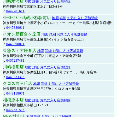
川崎水沢店
地図
詳細
お気に入り店舗登録
神奈川県川崎市宮前区水沢2丁目3番8号
：
0449781611
ｲﾄｰﾖｰｶﾄﾞｰ武蔵小杉駅前店
地図
詳細
お気に入り店舗登録
神奈川県川崎市中原区小杉町3-420イトーヨーカドー武蔵小杉駅前店5階
：
0447380611
イオン新百合ヶ丘店
地図
詳細
お気に入り店舗登録
神奈川県川崎市麻生区上麻生1-19イオン新百合ヶ丘5F
：
0449590071
東急ストア鎌倉店
地図
詳細
お気に入り店舗登録
神奈川県鎌倉市小町1丁目2-12東急ストア鎌倉店5階
：
0467237481
川崎枡形店
地図
詳細
お気に入り店舗登録
神奈川県川崎市多摩区枡形1丁目5番1号ヤオコー川崎枡形店3F
：
0449333315
クロス向ヶ丘店
地図
詳細
お気に入り店舗登録
神奈川県川崎市多摩区登戸2779-1 クロス向ヶ丘3階
：
0449118671
相模原本店
地図
詳細
お気に入り店舗解除
神奈川県相模原市横山１-１-１
：
0427531516
NEW城山店
地図
詳細
お気に入り店舗解除