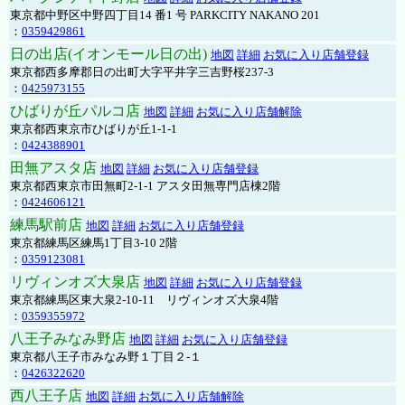
東京都中野区中野四丁目14 番1 号 PARKCITY NAKANO 201
：
0359429861
日の出店(イオンモール日の出)
地図
詳細
お気に入り店舗登録
東京都西多摩郡日の出町大字平井字三吉野桜237-3
：
0425973155
ひばりが丘パルコ店
地図
詳細
お気に入り店舗解除
東京都西東京市ひばりが丘1-1-1
：
0424388901
田無アスタ店
地図
詳細
お気に入り店舗登録
東京都西東京市田無町2-1-1 アスタ田無専門店棟2階
：
0424606121
練馬駅前店
地図
詳細
お気に入り店舗登録
東京都練馬区練馬1丁目3-10 2階
：
0359123081
リヴィンオズ大泉店
地図
詳細
お気に入り店舗登録
東京都練馬区東大泉2-10-11 リヴィンオズ大泉4階
：
0359355972
八王子みなみ野店
地図
詳細
お気に入り店舗登録
東京都八王子市みなみ野１丁目２-１
：
0426322620
西八王子店
地図
詳細
お気に入り店舗解除