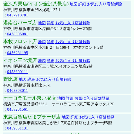
金沢八景店(イオン金沢八景店)
地図
詳細
お気に入り店舗解除
神奈川県横浜市金沢区泥亀1-27-1
：
0457913781
港南台バーズ店
地図
詳細
お気に入り店舗解除
神奈川県横浜市港南区港南台3-1-3港南台バーズ5階
：
0458305081
本牧フロント店
地図
詳細
お気に入り店舗解除
神奈川県横浜市中区小港町2丁目100-4 本牧フロント 2階
：
0456281195
イオン三ツ境店
地図
詳細
お気に入り店舗解除
神奈川県横浜市瀬谷区三ッ境7-1イオン三ツ境店2階
：
0453600111
野比店
地図
詳細
お気に入り店舗解除
神奈川県横須賀市野比1-5-1
：
0468393611
オーロラモール東戸塚店
地図
詳細
お気に入り店舗登録
横浜市戸塚区品濃町536-1 オーロラモール東戸塚アネックス2F
：
0458201561
東急百貨店たまプラーザ店
地図
詳細
お気に入り店舗登録
神奈川県横浜市青葉区美しが丘1-7東急百貨店たまプラーザ5階
：
0459051131