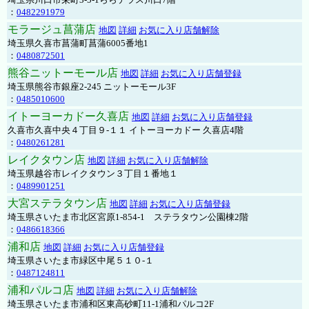
：
0482291979
モラージュ菖蒲店
地図
詳細
お気に入り店舗解除
埼玉県久喜市菖蒲町菖蒲6005番地1
：
0480872501
熊谷ニットーモール店
地図
詳細
お気に入り店舗登録
埼玉県熊谷市銀座2-245 ニットーモール3F
：
0485010600
イトーヨーカドー久喜店
地図
詳細
お気に入り店舗登録
久喜市久喜中央４丁目９-１１ イトーヨーカドー 久喜店4階
：
0480261281
レイクタウン店
地図
詳細
お気に入り店舗解除
埼玉県越谷市レイクタウン３丁目１番地１
：
0489901251
大宮ステラタウン店
地図
詳細
お気に入り店舗登録
埼玉県さいたま市北区宮原1-854-1 ステラタウン公園棟2階
：
0486618366
浦和店
地図
詳細
お気に入り店舗登録
埼玉県さいたま市緑区中尾５１０-１
：
0487124811
浦和パルコ店
地図
詳細
お気に入り店舗解除
埼玉県さいたま市浦和区東高砂町11-1浦和パルコ2F