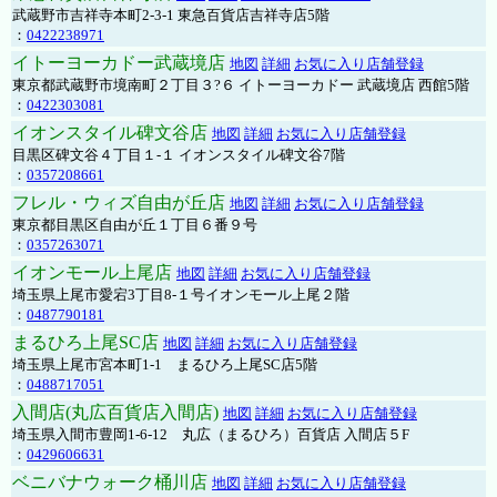
武蔵野市吉祥寺本町2-3-1 東急百貨店吉祥寺店5階
：
0422238971
イトーヨーカドー武蔵境店
地図
詳細
お気に入り店舗登録
東京都武蔵野市境南町２丁目３?６ イトーヨーカドー 武蔵境店 西館5階
：
0422303081
イオンスタイル碑文谷店
地図
詳細
お気に入り店舗登録
目黒区碑文谷４丁目１-１ イオンスタイル碑文谷7階
：
0357208661
フレル・ウィズ自由が丘店
地図
詳細
お気に入り店舗登録
東京都目黒区自由が丘１丁目６番９号
：
0357263071
イオンモール上尾店
地図
詳細
お気に入り店舗登録
埼玉県上尾市愛宕3丁目8-１号イオンモール上尾２階
：
0487790181
まるひろ上尾SC店
地図
詳細
お気に入り店舗登録
埼玉県上尾市宮本町1-1 まるひろ上尾SC店5階
：
0488717051
入間店(丸広百貨店入間店)
地図
詳細
お気に入り店舗登録
埼玉県入間市豊岡1-6-12 丸広（まるひろ）百貨店 入間店５F
：
0429606631
ベニバナウォーク桶川店
地図
詳細
お気に入り店舗登録