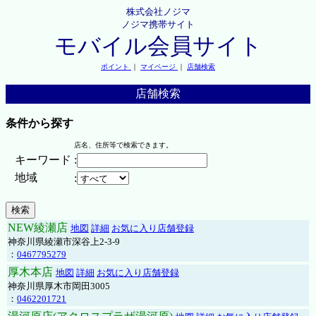
株式会社ノジマ
ノジマ携帯サイト
モバイル会員サイト
ポイント
｜
マイページ
｜
店舗検索
店舗検索
条件から探す
店名、住所等で検索できます。
キーワード
:
地域
:
NEW綾瀬店
地図
詳細
お気に入り店舗登録
神奈川県綾瀬市深谷上2-3-9
：
0467795279
厚木本店
地図
詳細
お気に入り店舗登録
神奈川県厚木市岡田3005
：
0462201721