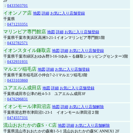
2F
：
0433503701
イオンノア店
地図
詳細
お気に入り店舗登録
千葉県
：
0471233351
マリンピア専門館店
地図
詳細
お気に入り店舗登録
千葉県千葉市美浜区高洲3-21-1イオンマリンピア専門館1階
：
0432782571
イオンスタイル鎌取店
地図
詳細
お気に入り店舗登録
千葉県千葉市緑区おゆみ野3-16-1ゆみ～る鎌取ショッピングセンター3階
：
0432931931
マルエツ稲毛店
地図
詳細
お気に入り店舗登録
千葉県千葉市稲毛区小仲台7-2-1マルエツ稲毛3階
：
0433103860
ユアエルム成田店
地図
詳細
お気に入り店舗登録
千葉県成田市公津の杜4-5-3 ユアエルム成田3F
：
0476296831
イオンモール津田沼店
地図
詳細
お気に入り店舗解除
千葉県習志野市津田沼1-23-1 イオンモール津田沼２階
：
0474557331
流山おおたかの森S・C店
地図
詳細
お気に入り店舗解除
千葉県流山市おおたかの森南1-5-1 流山おおたかの森SC ANNEX1 2F