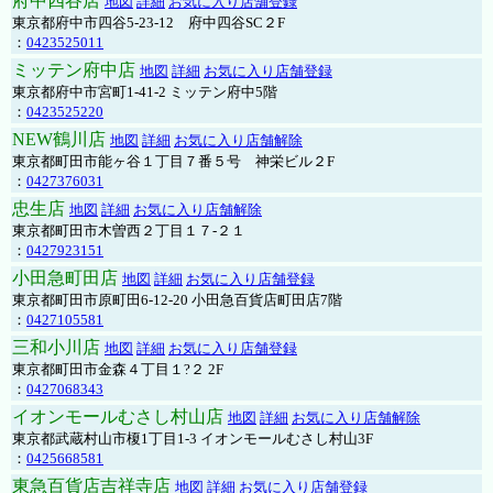
府中四谷店
地図
詳細
お気に入り店舗登録
東京都府中市四谷5-23-12 府中四谷SC２F
：
0423525011
ミッテン府中店
地図
詳細
お気に入り店舗登録
東京都府中市宮町1-41-2 ミッテン府中5階
：
0423525220
NEW鶴川店
地図
詳細
お気に入り店舗解除
東京都町田市能ヶ谷１丁目７番５号 神栄ビル２F
：
0427376031
忠生店
地図
詳細
お気に入り店舗解除
東京都町田市木曽西２丁目１７-２１
：
0427923151
小田急町田店
地図
詳細
お気に入り店舗登録
東京都町田市原町田6-12-20 小田急百貨店町田店7階
：
0427105581
三和小川店
地図
詳細
お気に入り店舗登録
東京都町田市金森４丁目１?２ 2F
：
0427068343
イオンモールむさし村山店
地図
詳細
お気に入り店舗解除
東京都武蔵村山市榎1丁目1-3 イオンモールむさし村山3F
：
0425668581
東急百貨店吉祥寺店
地図
詳細
お気に入り店舗登録