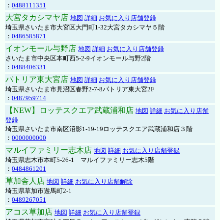
：
0488111351
大宮タカシマヤ店
地図
詳細
お気に入り店舗登録
埼玉県さいたま市大宮区大門町1-32大宮タカシマヤ５階
：
0486585871
イオンモール与野店
地図
詳細
お気に入り店舗登録
さいたま市中央区本町西5-2-9イオンモール与野2階
：
0488406331
パトリア東大宮店
地図
詳細
お気に入り店舗登録
埼玉県さいたま市見沼区春野2-7-8パトリア東大宮2F
：
0487959714
【NEW】ロッテスクエア武蔵浦和店
地図
詳細
お気に入り店舗
登録
埼玉県さいたま市南区沼影1-19-19ロッテスクエア武蔵浦和店３階
：
0000000000
マルイファミリー志木店
地図
詳細
お気に入り店舗登録
埼玉県志木市本町5-26-1 マルイファミリー志木5階
：
0484861201
草加舎人店
地図
詳細
お気に入り店舗解除
埼玉県草加市遊馬町2-1
：
0489267051
アコス草加店
地図
詳細
お気に入り店舗登録