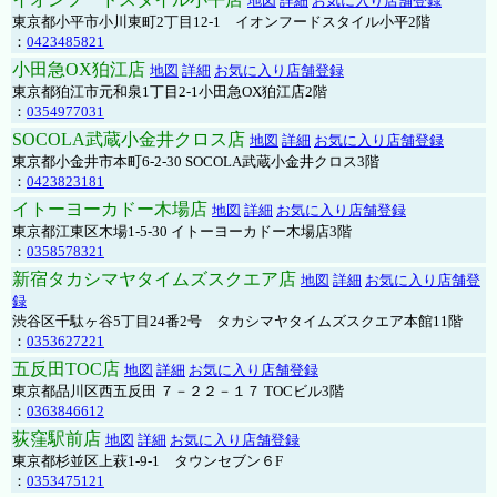
地図
詳細
お気に入り店舗登録
東京都小平市小川東町2丁目12-1 イオンフードスタイル小平2階
：
0423485821
小田急OX狛江店
地図
詳細
お気に入り店舗登録
東京都狛江市元和泉1丁目2-1小田急OX狛江店2階
：
0354977031
SOCOLA武蔵小金井クロス店
地図
詳細
お気に入り店舗登録
東京都小金井市本町6-2-30 SOCOLA武蔵小金井クロス3階
：
0423823181
イトーヨーカドー木場店
地図
詳細
お気に入り店舗登録
東京都江東区木場1-5-30 イトーヨーカドー木場店3階
：
0358578321
新宿タカシマヤタイムズスクエア店
地図
詳細
お気に入り店舗登
録
渋谷区千駄ヶ谷5丁目24番2号 タカシマヤタイムズスクエア本館11階
：
0353627221
五反田TOC店
地図
詳細
お気に入り店舗登録
東京都品川区西五反田 ７－２２－１７ TOCビル3階
：
0363846612
荻窪駅前店
地図
詳細
お気に入り店舗登録
東京都杉並区上萩1-9-1 タウンセブン６F
：
0353475121