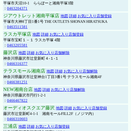
平塚市天沼10-1 ららぽーと湘南平塚3階
：
0463204371
ジアウトレット湘南平塚店
地図
詳細
お気に入り店舗登録
平塚市大神8丁目1番1号 THE OUTLETS SHONAN HIRATSUKA
：
0463511581
ラスカ平塚店
地図
詳細
お気に入り店舗登録
平塚市宝町１－１ ラスカ平塚 4階
：
0463205581
藤沢店
地図
詳細
お気に入り店舗解除
神奈川県藤沢市辻堂新町４-１-１
：
0466316377
テラスモール湘南店
地図
詳細
お気に入り店舗解除
神奈川県藤沢市辻堂神台1丁目3番1号 テラスモール湘南4F
：
0466381251
NEW湘南台店
地図
詳細
お気に入り店舗解除
神奈川県藤沢市円行1-2-1
：
0466467822
オーディオスクエア藤沢
地図
詳細
お気に入り店舗登録
藤沢市辻堂新町4-1-1 湘南モールFILL2F（ノジマ内）
：
0466310603
三浦店
地図
詳細
お気に入り店舗登録