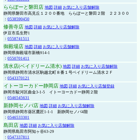
ららぽーと磐田店
地図
詳細
お気に入り店舗解除
静岡県磐田市高見丘１２００番地 ららぽーと磐田２階 ２２３００
：
0538590450
修善寺店
地図
詳細
お気に入り店舗解除
伊豆市瓜生野1
：
0558741511
御殿場店
地図
詳細
お気に入り店舗解除
静岡県御殿場市新橋914-1
：
0550701411
清水店(ベイドリーム清水)
地図
詳細
お気に入り店舗解除
静岡県静岡市清水区駒越北町８番１号ベイドリーム清水２Ｆ
：
0543370121
イトーヨーカドー静岡店
地図
詳細
お気に入り店舗登録
静岡市駿河区曲金3-1-5 イトーヨーカドー静岡２階
：
0546545631
新静岡セノバ店
地図
詳細
お気に入り店舗解除
静岡県静岡市葵区鷹匠1-1-1 新静岡セノバ4階
：
0546533301
島田店
地図
詳細
お気に入り店舗解除
静岡県島田市阿知ヶ谷63-29
：
0547337811