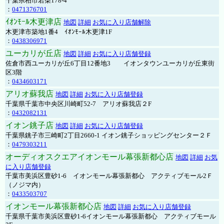
千葉県柏市若柴178-4
：
0471376701
ｲｵﾝﾓｰﾙ木更津店
地図
詳細
お気に入り店舗解除
木更津市築地1番4 ｲｵﾝﾓｰﾙ木更津1F
：
0438306971
ユーカリが丘店
地図
詳細
お気に入り店舗登録
佐倉市西ユーカリが丘6丁目12番地3 イオンタウンユーカリが丘東街
区3階
：
0434603171
アリオ蘇我店
地図
詳細
お気に入り店舗登録
千葉県千葉市中央区川崎町52-7 アリオ蘇我店２F
：
0432082131
イオン銚子店
地図
詳細
お気に入り店舗登録
千葉県銚子市三崎町2丁目2660-1 イオン銚子ショッピングセンター２Ｆ
：
0479303211
オーディオスクエアイオンモール幕張新都心店
地図
詳細
お気
に入り店舗登録
千葉市美浜区豊砂1-6 イオンモール幕張新都心 アクティブモール2Ｆ
（ノジマ内）
：
0433503707
イオンモール幕張新都心店
地図
詳細
お気に入り店舗登録
千葉県千葉市美浜区豊砂1-6イオンモール幕張新都心 アクティブモール