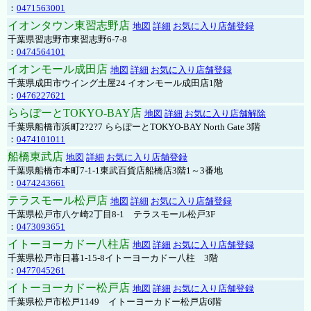
：
0471563001
イオンタウン東習志野店
地図
詳細
お気に入り店舗登録
千葉県習志野市東習志野6-7-8
：
0474564101
イオンモール成田店
地図
詳細
お気に入り店舗登録
千葉県成田市ウイング土屋24 イオンモール成田店1階
：
0476227621
ららぽーとTOKYO-BAY店
地図
詳細
お気に入り店舗解除
千葉県船橋市浜町2?2?7 ららぽーとTOKYO-BAY North Gate 3階
：
0474101011
船橋東武店
地図
詳細
お気に入り店舗登録
千葉県船橋市本町7-1-1東武百貨店船橋店3階1～3番地
：
0474243661
テラスモール松戸店
地図
詳細
お気に入り店舗登録
千葉県松戸市八ケ崎2丁目8-1 テラスモール松戸3F
：
0473093651
イトーヨーカドー八柱店
地図
詳細
お気に入り店舗登録
千葉県松戸市日暮1-15-8イトーヨーカドー八柱 3階
：
0477045261
イトーヨーカドー松戸店
地図
詳細
お気に入り店舗登録
千葉県松戸市松戸1149 イトーヨーカドー松戸店6階