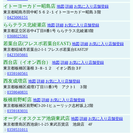
イトーヨーカドー昭島店
地図
詳細
お気に入り店舗登録
東京都昭島市田中町５６２-１イトーヨーカドー昭島３階
：
0425006151
ららテラス北綾瀬店
地図
詳細
お気に入り店舗登録
東京都足立区谷中4丁目8番1号 ららテラス北綾瀬3階
：
0368025361
若葉台店(フレスポ若葉台EAST)
地図
詳細
お気に入り店舗登録
東京都稲城市若葉台2-1-1 フレスポ若葉台EAST2F
：
0423505661
西台店（イオン西台）
地図
詳細
お気に入り店舗登録
東京都板橋区蓮根３-８-１２ イオン西台３F
：
0359160561
西友成増店
地図
詳細
お気に入り店舗登録
東京都板橋区成増3丁目11番3号 アクト1 ３階
：
0359040831
板橋前野町店
地図
詳細
お気に入り店舗登録
東京都板橋区前野町3-20-1ヒューリック志村坂上2階
：
0359183031
オーディオスクエア池袋東武店
地図
詳細
お気に入り店舗登録
東京都豊島区西池袋1-1-25 東武百貨店 池袋店 4F
：
0359531011