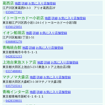
葛西店
地図
詳細
お気に入り店舗登録
江戸川区東葛西9-3-3 アリオ葛西店2F
：
0356677301
イトーヨーカドー小岩店
地図
詳細
お気に入り店舗登録
東京都江戸川区西小岩1-24-1イトーヨーカドー小岩5階
：
0356125051
イオン船堀店
地図
詳細
お気に入り店舗登録
江戸川区船堀1丁目1-51
：
0368085270
青梅統合館
地図
詳細
お気に入り店舗登録
東京都青梅市今寺５-１-１
：
0428321215
上池台東急ストア店
地図
詳細
お気に入り店舗登録
東京都大田区上池台5-23-5東急ストア上池台店2階
：
0337488081
マチノマ大森店
地図
詳細
お気に入り店舗登録
東京都大田区大森町3-1-38マチノマ大森2階
：
0357535311
青梅インター店
地図
詳細
お気に入り店舗登録
東京都青梅市新町６-１６-１１
：
0428339031