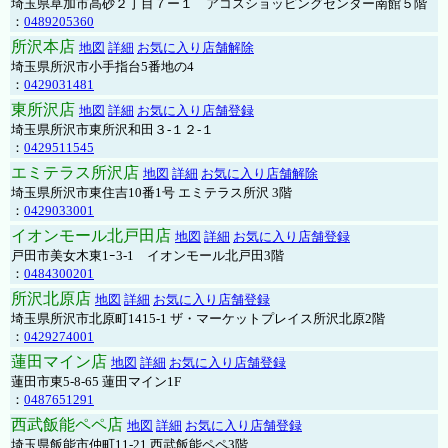
埼玉県草加市高砂２丁目７ー１ アコスショッピングセンター南館５階
：
0489205360
所沢本店
地図
詳細
お気に入り店舗解除
埼玉県所沢市小手指台5番地の4
：
0429031481
東所沢店
地図
詳細
お気に入り店舗登録
埼玉県所沢市東所沢和田３-１２-１
：
0429511545
エミテラス所沢店
地図
詳細
お気に入り店舗解除
埼玉県所沢市東住吉10番1号 エミテラス所沢 3階
：
0429033001
イオンモール北戸田店
地図
詳細
お気に入り店舗登録
戸田市美女木東1ｰ3‐1 イオンモール北戸田3階
：
0484300201
所沢北原店
地図
詳細
お気に入り店舗登録
埼玉県所沢市北原町1415-1 ザ・マーケットプレイス所沢北原2階
：
0429274001
蓮田マイン店
地図
詳細
お気に入り店舗登録
蓮田市東5-8-65 蓮田マイン1F
：
0487651291
西武飯能ペペ店
地図
詳細
お気に入り店舗登録
埼玉県飯能市仲町11-21 西武飯能ペペ3階