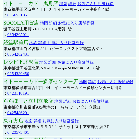
イトーヨーカドー曳舟店
地図
詳細
お気に入り店舗解除
東京都墨田区京島１丁目２-１イトーヨーカドー曳舟店４階
：
0356551051
SOCOLA用賀店
地図
詳細
お気に入り店舗登録
世田谷区上用賀6-6-6 SOCOLA用賀3階
：
0354265021
経堂駅前店
地図
詳細
お気に入り店舗登録
東京都世田谷区宮坂2-19-5ピーコックストア経堂店B1F
：
0354262431
レシピ下北沢店
地図
詳細
お気に入り店舗登録
東京都世田谷区北沢2-20-17 Ｒecipe SHIMOKITA 6階
：
0354330450
イトーヨーカドー多摩センター店
地図
詳細
お気に入り店舗登録
東京都多摩市落合1丁目44 イトーヨーカドー多摩センター店4階
：
0423110191
ららぽーと立川立飛店
地図
詳細
お気に入り店舗登録
東京都立川市泉町935番地の1 ららぽーと立川立飛1F
：
0425486201
東寺方店
地図
詳細
お気に入り店舗登録
東京都多摩市東寺方６６０?１ サミットストア東寺方店２F
：
0423573461