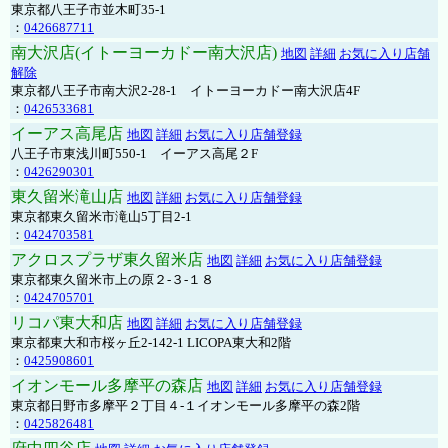
東京都八王子市並木町35-1
：
0426687711
南大沢店(イトーヨーカドー南大沢店)
地図
詳細
お気に入り店舗
解除
東京都八王子市南大沢2-28-1 イトーヨーカドー南大沢店4F
：
0426533681
イーアス高尾店
地図
詳細
お気に入り店舗登録
八王子市東浅川町550-1 イーアス高尾２F
：
0426290301
東久留米滝山店
地図
詳細
お気に入り店舗登録
東京都東久留米市滝山5丁目2-1
：
0424703581
アクロスプラザ東久留米店
地図
詳細
お気に入り店舗登録
東京都東久留米市上の原２-３-１８
：
0424705701
リコパ東大和店
地図
詳細
お気に入り店舗登録
東京都東大和市桜ヶ丘2-142-1 LICOPA東大和2階
：
0425908601
イオンモール多摩平の森店
地図
詳細
お気に入り店舗登録
東京都日野市多摩平２丁目４-１イオンモール多摩平の森2階
：
0425826481