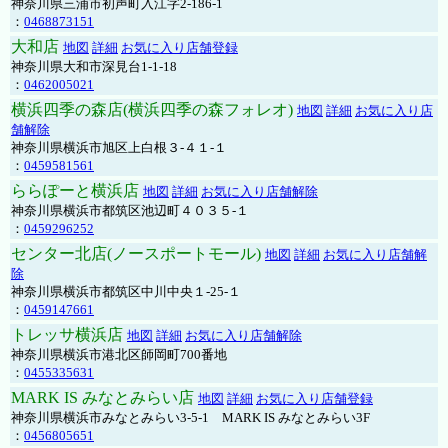
神奈川県三浦市初声町入江字2-186-1
：
0468873151
大和店
地図
詳細
お気に入り店舗登録
神奈川県大和市深見台1-1-18
：
0462005021
横浜四季の森店(横浜四季の森フォレオ)
地図
詳細
お気に入り店
舗解除
神奈川県横浜市旭区上白根３-４１-１
：
0459581561
ららぽーと横浜店
地図
詳細
お気に入り店舗解除
神奈川県横浜市都筑区池辺町４０３５-１
：
0459296252
センター北店(ノースポートモール)
地図
詳細
お気に入り店舗解
除
神奈川県横浜市都筑区中川中央１-25-１
：
0459147661
トレッサ横浜店
地図
詳細
お気に入り店舗解除
神奈川県横浜市港北区師岡町700番地
：
0455335631
MARK IS みなとみらい店
地図
詳細
お気に入り店舗登録
神奈川県横浜市みなとみらい3-5-1 MARK IS みなとみらい3F
：
0456805651