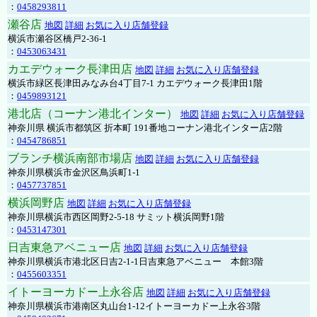
：
0458293811
瀬谷店
地図
詳細
お気に入り店舗登録
横浜市瀬谷区橋戸2-36-1
：
0453063431
カエデウォーク長津田店
地図
詳細
お気に入り店舗登録
横浜市緑区長津田みなみ台4丁目7-1 カエデウォーク長津田1階
：
0459893121
港北店（コーナン港北インター）
地図
詳細
お気に入り店舗登録
神奈川県 横浜市都筑区 折本町 191番地コーナン港北インター店2階
：
0454786851
ブランチ横浜南部市場店
地図
詳細
お気に入り店舗登録
神奈川県横浜市金沢区鳥浜町1-1
：
0457737851
横浜岡野店
地図
詳細
お気に入り店舗登録
神奈川県横浜市西区岡野2-5-18 サミット横浜岡野1階
：
0453147301
日吉東急アベニュー店
地図
詳細
お気に入り店舗登録
神奈川県横浜市港北区日吉2-1-1日吉東急アベニュー 本館3階
：
0455603351
イトーヨーカドー上永谷店
地図
詳細
お気に入り店舗登録
神奈川県横浜市港南区丸山台1-12イトーヨーカドー上永谷3階