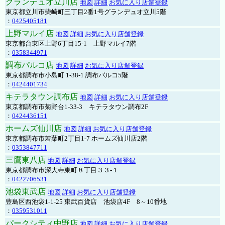
グランデュオ立川店
地図
詳細
お気に入り店舗登録
東京都立川市柴崎町三丁目2番1号グランデュオ立川5階
：
0425405181
上野マルイ店
地図
詳細
お気に入り店舗登録
東京都台東区上野6丁目15-1 上野マルイ7階
：
0358344971
調布パルコ店
地図
詳細
お気に入り店舗登録
東京都調布市小島町 1-38-1 調布パルコ5階
：
0424401734
キテラタウン調布店
地図
詳細
お気に入り店舗登録
東京都調布市菊野台1-33-3 キテラタウン調布2F
：
0424436151
ホームズ仙川店
地図
詳細
お気に入り店舗登録
東京都調布市若葉町2丁目1-7 ホームズ仙川店2階
：
0353847711
三鷹東八店
地図
詳細
お気に入り店舗登録
東京都調布市深大寺東町８丁目３３-１
：
0422706531
池袋東武店
地図
詳細
お気に入り店舗登録
豊島区西池袋1-1-25 東武百貨店 池袋店4F 8～10番地
：
0359531011
パークシティ中野店
地図
詳細
お気に入り店舗登録