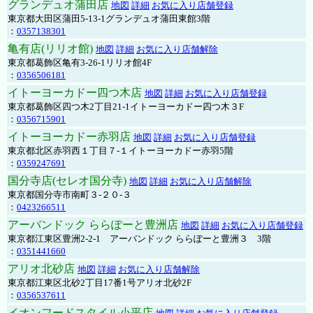
グランデュオ蒲田店
地図
詳細
お気に入り店舗登録
東京都大田区蒲田5-13-1グランデュオ蒲田東館3階
：
0357138301
亀有店(リリオ館)
地図
詳細
お気に入り店舗解除
東京都葛飾区亀有3-26-1リリオ館4F
：
0356506181
イトーヨーカドー四つ木店
地図
詳細
お気に入り店舗登録
東京都葛飾区四つ木2丁目21-1イトーヨーカドー四つ木３F
：
0356715901
イトーヨーカドー赤羽店
地図
詳細
お気に入り店舗登録
東京都北区赤羽西１丁目７-１イトーヨーカドー赤羽5階
：
0359247691
国分寺店(セレオ国分寺)
地図
詳細
お気に入り店舗解除
東京都国分寺市南町３-２０-３
：
0423266511
アーバンドック ららぽーと豊洲店
地図
詳細
お気に入り店舗登録
東京都江東区豊洲2-2-1 アーバンドック ららぽーと豊洲３ 3階
：
0351441660
アリオ北砂店
地図
詳細
お気に入り店舗解除
東京都江東区北砂2丁目17番1号アリオ北砂2F
：
0356537611
イオンフードスタイル小平店