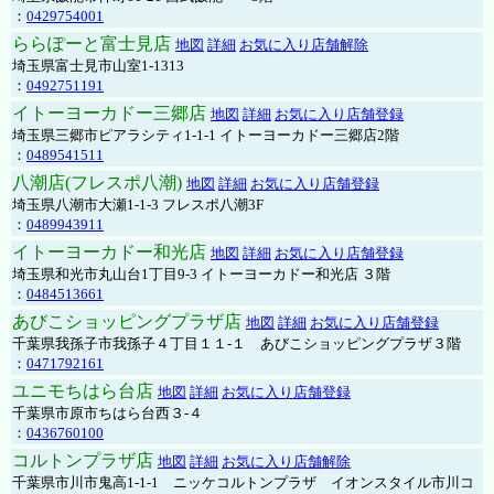
：
0429754001
ららぽーと富士見店
地図
詳細
お気に入り店舗解除
埼玉県富士見市山室1-1313
：
0492751191
イトーヨーカドー三郷店
地図
詳細
お気に入り店舗登録
埼玉県三郷市ピアラシティ1-1-1 イトーヨーカドー三郷店2階
：
0489541511
八潮店(フレスポ八潮)
地図
詳細
お気に入り店舗登録
埼玉県八潮市大瀬1-1-3 フレスポ八潮3F
：
0489943911
イトーヨーカドー和光店
地図
詳細
お気に入り店舗登録
埼玉県和光市丸山台1丁目9-3 イトーヨーカドー和光店 ３階
：
0484513661
あびこショッピングプラザ店
地図
詳細
お気に入り店舗登録
千葉県我孫子市我孫子４丁目１１-１ あびこショッピングプラザ３階
：
0471792161
ユニモちはら台店
地図
詳細
お気に入り店舗登録
千葉県市原市ちはら台西３-４
：
0436760100
コルトンプラザ店
地図
詳細
お気に入り店舗解除
千葉県市川市鬼高1-1-1 ニッケコルトンプラザ イオンスタイル市川コ