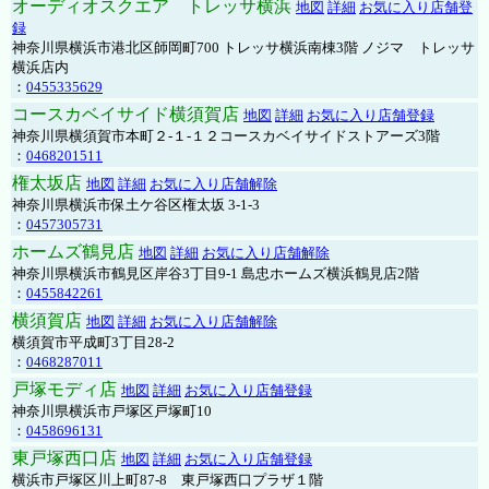
オーディオスクエア トレッサ横浜
地図
詳細
お気に入り店舗登
録
神奈川県横浜市港北区師岡町700 トレッサ横浜南棟3階 ノジマ トレッサ
横浜店内
：
0455335629
コースカベイサイド横須賀店
地図
詳細
お気に入り店舗登録
神奈川県横須賀市本町２-１-１２コースカベイサイドストアーズ3階
：
0468201511
権太坂店
地図
詳細
お気に入り店舗解除
神奈川県横浜市保土ケ谷区権太坂 3-1-3
：
0457305731
ホームズ鶴見店
地図
詳細
お気に入り店舗解除
神奈川県横浜市鶴見区岸谷3丁目9-1 島忠ホームズ横浜鶴見店2階
：
0455842261
横須賀店
地図
詳細
お気に入り店舗解除
横須賀市平成町3丁目28-2
：
0468287011
戸塚モディ店
地図
詳細
お気に入り店舗登録
神奈川県横浜市戸塚区戸塚町10
：
0458696131
東戸塚西口店
地図
詳細
お気に入り店舗登録
横浜市戸塚区川上町87-8 東戸塚西口プラザ１階