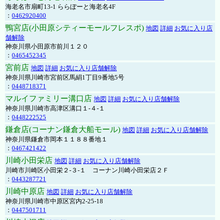
海老名市扇町13-1 ららぽーと海老名4F
：
0462920400
鴨宮店(小田原シティーモールフレスポ)
地図
詳細
お気に入り店
舗解除
神奈川県小田原市前川１２０
：
0465452345
宮前店
地図
詳細
お気に入り店舗解除
神奈川県川崎市宮前区馬絹1丁目9番地5号
：
0448718371
マルイファミリー溝口店
地図
詳細
お気に入り店舗解除
神奈川県川崎市高津区溝口１-４-１
：
0448222525
鎌倉店(コーナン鎌倉大船モール)
地図
詳細
お気に入り店舗解除
神奈川県鎌倉市岡本１１８８番地１
：
0467421422
川崎小田栄店
地図
詳細
お気に入り店舗解除
川崎市川崎区小田栄２‐３‐１ コーナン川崎小田栄店２Ｆ
：
0443287721
川崎中原店
地図
詳細
お気に入り店舗解除
神奈川県川崎市中原区宮内2-25-18
：
0447501711