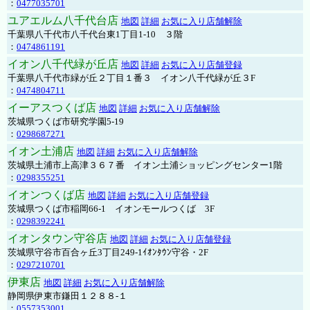
：
0477035701
ユアエルム八千代台店
地図
詳細
お気に入り店舗解除
千葉県八千代市八千代台東1丁目1-10 ３階
：
0474861191
イオン八千代緑が丘店
地図
詳細
お気に入り店舗登録
千葉県八千代市緑が丘２丁目１番３ イオン八千代緑が丘３F
：
0474804711
イーアスつくば店
地図
詳細
お気に入り店舗解除
茨城県つくば市研究学園5-19
：
0298687271
イオン土浦店
地図
詳細
お気に入り店舗解除
茨城県土浦市上高津３６７番 イオン土浦ショッピングセンター1階
：
0298355251
イオンつくば店
地図
詳細
お気に入り店舗登録
茨城県つくば市稲岡66-1 イオンモールつくば 3F
：
0298392241
イオンタウン守谷店
地図
詳細
お気に入り店舗登録
茨城県守谷市百合ヶ丘3丁目249-1ｲｵﾝﾀｳﾝ守谷・2F
：
0297210701
伊東店
地図
詳細
お気に入り店舗解除
静岡県伊東市鎌田１２８８-１
：
0557353001