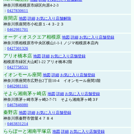
神奈川県相模原市緑区向原4-2-3
：
0427830611
座間店
地図
詳細
お気に入り店舗解除
神奈川県座間市小松原１-４３-２３
：
0462981701
オーディオスクエア相模原
地図
詳細
お気に入り店舗登録
神奈川県相模原市中央区横山1-1-1 ノジマ相模原本店内
：
0427301326
アリオ橋本店
地図
詳細
お気に入り店舗登録
相模原市緑区大山町1-22 アリオ橋本2階
：
0427758531
イオンモール座間
地図
詳細
お気に入り店舗登録
神奈川県座間市広野台2丁目10-4 イオンモール座間3階
：
0462981161
そよら湘南茅ヶ崎店
地図
詳細
お気に入り店舗登録
神奈川県茅ヶ崎市茅ヶ崎2‐7‐71 そよら湘南茅ヶ崎３F
：
0467846080
秦野店
地図
詳細
お気に入り店舗登録
神奈川県秦野市曽屋４７８４
：
0463831214
ららぽーと湘南平塚店
地図
詳細
お気に入り店舗登録