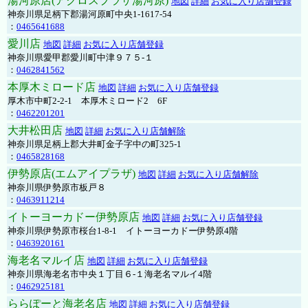
湯河原店(アクロスプラザ湯河原)
地図
詳細
お気に入り店舗登録
神奈川県足柄下郡湯河原町中央1-1617-54
：
0465641688
愛川店
地図
詳細
お気に入り店舗登録
神奈川県愛甲郡愛川町中津９７５-１
：
0462841562
本厚木ミロード店
地図
詳細
お気に入り店舗登録
厚木市中町2-2-1 本厚木ミロード2 6F
：
0462201201
大井松田店
地図
詳細
お気に入り店舗解除
神奈川県足柄上郡大井町金子字中の町325-1
：
0465828168
伊勢原店(エムアイプラザ)
地図
詳細
お気に入り店舗解除
神奈川県伊勢原市板戸８
：
0463911214
イトーヨーカドー伊勢原店
地図
詳細
お気に入り店舗登録
神奈川県伊勢原市桜台1-8-1 イトーヨーカドー伊勢原4階
：
0463920161
海老名マルイ店
地図
詳細
お気に入り店舗登録
神奈川県海老名市中央１丁目６-１海老名マルイ4階
：
0462925181
ららぽーと海老名店
地図
詳細
お気に入り店舗登録