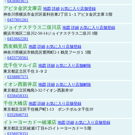
：
0458403671
アピタ金沢文庫店
地図
詳細
お気に入り店舗登録
神奈川県横浜市金沢区釜利谷東2丁目１-１アピタ金沢文庫３階
：
0457801261
ジョイナステラス二俣川店
地図
詳細
お気に入り店舗登録
横浜市旭区二俣川2-50-14ジョイナステラス二俣川 3階
：
0453662281
西友鶴見店
地図
詳細
お気に入り店舗登録
神奈川県横浜市鶴見区豊岡町2-1 鶴見フーガ１ 5階
：
0455750561
北千住マルイ店
地図
詳細
お気に入り店舗解除
東京都足立区千住３-９２
：
0338887571
イオン西新井店
地図
詳細
お気に入り店舗解除
東京都足立区梅島3-32-7イオン西新井3F
：
0358458331
千住大橋店
地図
詳細
お気に入り店舗登録
東京都足立区千住橋戸町1-13 ポンテポルタ千住3F
：
0352846731
イトーヨーカドー綾瀬店
地図
詳細
お気に入り店舗登録
東京都足立区綾瀬3丁目4-25イトーヨーカドー５階
：
0356978351